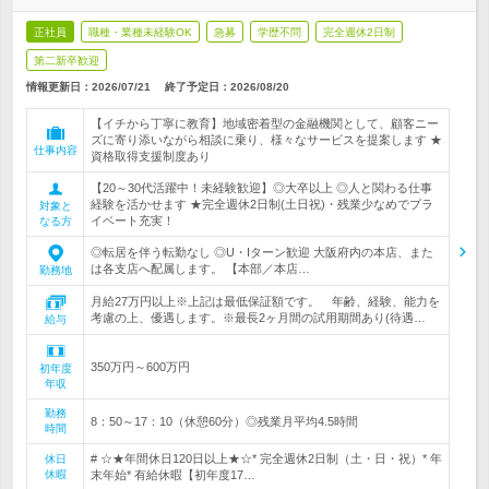
正社員
職種・業種未経験OK
急募
学歴不問
完全週休2日制
第二新卒歓迎
情報更新日：2026/07/21
終了予定日：
2026/08/20
【イチから丁寧に教育】地域密着型の金融機関として、顧客ニー
ズに寄り添いながら相談に乗り、様々なサービスを提案します ★
仕事内容
資格取得支援制度あり
【20～30代活躍中！未経験歓迎】◎大卒以上 ◎人と関わる仕事
経験を活かせます ★完全週休2日制(土日祝)・残業少なめでプラ
対象と
イベート充実！
なる方
◎転居を伴う転勤なし ◎U・Iターン歓迎 大阪府内の本店、また
は各支店へ配属します。 【本部／本店…
勤務地
月給27万円以上※上記は最低保証額です。 年齢、経験、能力を
考慮の上、優遇します。※最長2ヶ月間の試用期間あり(待遇…
給与
350万円～600万円
初年度
年収
勤務
8：50～17：10（休憩60分）◎残業月平均4.5時間
時間
# ☆★年間休日120日以上★☆* 完全週休2日制（土・日・祝）* 年
休日
休暇
末年始* 有給休暇【初年度17…