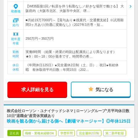
【WEB面接1回／転居を伴う転勤なし／好きな場所で働ける】 大
阪府内（大阪市北区、大阪市中央区、堺…
勤務地
■月給19万7000円～【賞与あり★残業代・交通費支給】※試用期
間3ヶ月あり(待遇に変動なし)（2027年3月専・短…
給与
250万円～350万円
初年度
年収
実働8時間 （始業・終業の時刻は配属先により異なります）
勤務
時間
★9：00～18：00が基本です。時間帯の希…
《年間休日125日》●完全週休2日制（土、日）、祝日●有給休
休日
休暇
暇 有休取得平均日数：年間15日（202…
求人詳細を見る
気になる
株式会社ローソン・ユナイテッドシネマ | ローソングループ*月平均休日数
10日*退職金*産育休実績あり
映画を観る側から届ける側へ【劇場マネージャー】◎年休125日
正社員
職種・業種未経験OK
学歴不問
完全週休2日制
第二新卒歓迎