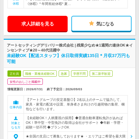
休暇
《休暇》* 年間有給休暇* 夏…
求人詳細を見る
気になる
アートセッティングデリバリー株式会社 | 残業少なめ★1週間の連休OK★イ
ンセンティブ★20～40代活躍中
未経験OK【配送スタッフ】休日取得実績135日＊月収37万円も
可能
正社員
職種・業種未経験OK
急募
学歴不問
第二新卒歓迎
女性のおしごと掲載中
情報更新日：2026/07/31
終了予定日：
2026/09/03
【アートグループの安定基盤◎】2名以上のチームで協力して、
家具・家電の配送や設置、単身者さま向けの引越荷物の集荷、梱
仕事内容
包などを行います。
【未経験OK！人柄重視の採用】◆普通自動車運転免許があれば
OK！準中型・中型免許の取得は会社がサポート ◆年齢・学歴・
対象と
経験一切不問 ◆ブランクOK
なる方
★全国の支店にて募集しております★ ・エリアはご希望を最大限