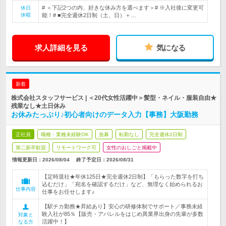
# ＜下記2つの内、好きな休み方を選べます＞# ※入社後に変更可
休日
休暇
能！# ■完全週休2日制（土、日）＋…
求人詳細を見る
気になる
新着
株式会社スタッフサービス | ＜20代女性活躍中＞髪型・ネイル・服装自由★
残業なし★土日休み
お休みたっぷり♪初心者向けのデータ入力【事務】大阪勤務
正社員
職種・業種未経験OK
急募
転勤なし
完全週休2日制
第二新卒歓迎
リモートワーク可
女性のおしごと掲載中
情報更新日：2026/08/04
終了予定日：
2026/08/31
【定時退社★年休125日★完全週休2日制】「もらった数字を打ち
込むだけ」「宛名を確認するだけ」など、無理なく始められるお
仕事内容
仕事をお任せします♪
【駅チカ勤務★昇給あり】安心の研修体制でサポート／事務未経
験入社が85％【販売・アパレルをはじめ異業界出身の先輩が多数
対象と
活躍中！】
なる方