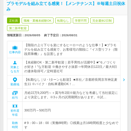
プラモデルを組み立てる感覚！【メンテナンス】※毎週土日祝休
み
正社員
職種・業種未経験OK
転勤なし
学歴不問
完全週休2日制
第二新卒歓迎
情報更新日：2026/08/05
終了予定日：
2026/08/31
【階段の上り下りを楽にするヒーローのような仕事！】■プラモ
デルを組み立てる感覚で、お客様宅の階段に『イス型リフト（階
仕事内容
段昇降機）』を設置します
【未経験OK・第二新卒歓迎｜若手男性が活躍中】■"モノづくり
が好き！"な方歓迎 ※働きやすさ抜群⇒年間休日122日／最大8日
対象と
の連休取得可／定時退社可
なる方
【転勤なし｜U・Iターンも歓迎】 ■本社／京都府長岡京市神足麦
生11 ※バイク・自転車通勤OK！…
勤務地
月給22万9,200円～＋賞与年2回※能力などを考慮して当社規定に
より決定します。※3ヶ月の試用期間があります。※試…
給与
300万円～500万円
初年度
年収
# 9：00～18：00（実働8時間）◎残業は月16時間程度と少なめで
勤務
時間
す