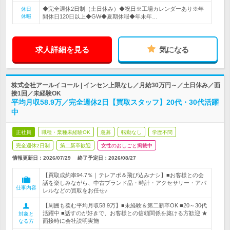
◆完全週休2日制（土日休み）◆祝日※工場カレンダーあり※年
休日
休暇
間休日120日以上◆GW◆夏期休暇◆年末年…
求人詳細を見る
気になる
株式会社アールイコール | インセン上限なし／月給30万円～／土日休み／面
接1回／未経験OK
平均月収58.9万／完全週休2日【買取スタッフ】20代・30代活躍
中
正社員
職種・業種未経験OK
急募
転勤なし
学歴不問
完全週休2日制
第二新卒歓迎
女性のおしごと掲載中
情報更新日：2026/07/29
終了予定日：
2026/08/27
【買取成約率94.7％｜テレアポ＆飛び込みナシ】■お客様との会
話を楽しみながら、中古ブランド品・時計・アクセサリー・アパ
仕事内容
レルなどの買取をお任せ♪
【周囲も羨む平均月収58.9万】■未経験＆第二新卒OK ■20～30代
活躍中 ■話すのが好きで、お客様との信頼関係を築ける方歓迎 ★
対象と
面接時に会社説明実施
なる方