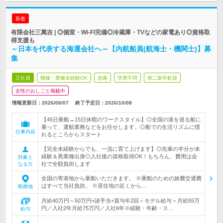
新着
有限会社三萬吉 | ◎個室・Wi-Fi完備◎冷蔵庫・TVなどの家電あり◎資格取
得支援も
～日本を代表する海運会社へ～【内航船員(航海士・機関士)】募
集
正社員
職種・業種未経験OK
急募
学歴不問
第二新卒歓迎
女性のおしごと掲載中
情報更新日：2026/08/07
終了予定日：
2026/10/08
【45日乗船→15日休暇のワークスタイル】◎全国の港を巡る船に
乗って、運航業務などをお任せします。◎船での生活リズムに慣
仕事内容
れるところからスタート
【完全未経験からでも、一流に育て上げます】◎先輩の半分が未
経験＆異業種出身◎入社後の資格取得OK！もちろん、費用は会
対象と
社で全額負担します
なる方
全国の寄港地から乗船いただきます。 ※乗船のための旅費交通費
はすべて当社負担。 ※居住地の近くから…
勤務地
月給40万円～50万円+諸手当+賞与年2回＜モデル給与＞月給55万
円／入社2年月給75万円／入社6年※経験・年齢・ス…
給与