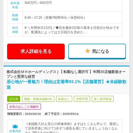
500万円～650万円
初年度
年収
勤務
8:40～17:25（実働7時間45分／休憩60分）
時間
# ＼年間休日122日／◆完全週休2日制※基本土日祝日が休みです
休日
休暇
が、配属先によっては土日祝日を含めた…
求人詳細を見る
気になる
株式会社ＭＨホールディングス | 【 転勤なし選択可 】年間30店舗新規オー
プンと堅実な経営
居心地が一番魅力！理由は定着率93.1%【店舗運営】★未経験歓
迎
正社員
職種・業種未経験OK
転勤なし
学歴不問
第二新卒歓迎
女性のおしごと掲載中
情報更新日：2026/06/16
終了予定日：
2026/09/14
《未経験入社も安心の研修体制》まずはたくさん学んで、吸収し
て店長昇進に向けて1歩ずつ成長を感じていきましょうね！なん
仕事内容
でも "聞けるのが安心に