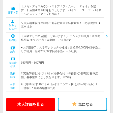
【メガ・ディスカウントストア「ラ・ムー」「ディオ」を運
営！】店舗運営全般をお任せします。バイヤー、スーパーバイザ
仕事内容
ーへのステップアップも可能！
＼◎人柄重視採用◎第二新卒歓迎◎未経験歓迎！《必須要件》■
対象と
高卒以上
なる方
【近畿エリアの店舗】 ＼選べます！／ ナショナル社員：全国勤
務可能 エリア社員：本拠地（ご自身が定…
勤務地
■大学院修了、大学卒ナショナル社員：月給260,000円+諸手当エ
リア社員：月給235,000円+諸手当ホーム社員：…
給与
350万円～500万円
初年度
年収
# 実働8時間のシフト制（休憩90分）※時間外労働有無:有※店
勤務
時間
舗、各事業所により異なります。※24時…
# 【年間休日110日】# 《休日》* シフト制（月8～9日休み）#
休日
休暇
《休暇》* 年間有給休暇* 夏…
求人詳細を見る
気になる