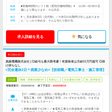
■実働8時間のシフト制（変則労働時間制）# 11:00～02:00※店
勤務
時間
舗により異なります。※公共交…
# ＼ 完全週休2日（交代制）／※休日の出勤呼び出しはありませ
休日
休暇
ん「しっかり休める」そんな当たり前が当…
求人詳細を見る
気になる
本日締め切り
真鍋電機株式会社 | ◎給与も最大限考慮！有資格者は月給55万円超可 ◎掛
け持ちなし
<完全週休2日＊残業少なめ>【技術職／電気工事士・施工管理】
正社員
職種・業種未経験OK
転勤なし
完全週休2日制
第二新卒歓迎
情報更新日：2026/06/16
終了予定日：
2026/08/10
【17～18時にはほぼ退社／現場は堺エリア中心／出張ほぼなし】
「電気工事」OR「電気施工管理」のいずれかを担当。※まずは
仕事内容
できることからスタート！
＼実務未経験でもOK！／★電気工事士の有資格者⇒好待遇で採