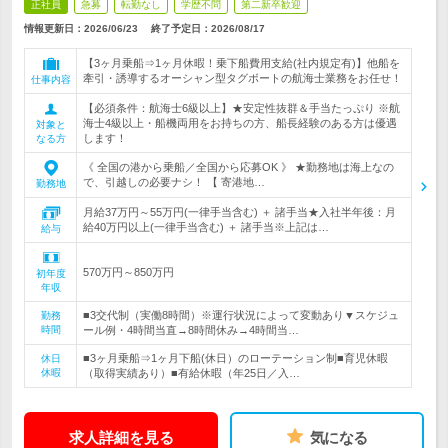
正社員
急募
転勤なし
学歴不問
第二新卒歓迎
情報更新日：2026/06/23
終了予定日：
2026/08/17
【3ヶ月乗船⇒1ヶ月休暇！乗下船費用支給(社内規定有)】他船を
牽引・誘導するオーシャン型タグボートの航海士業務をお任せ！
仕事内容
【必須条件：航海士6級以上】★安定性抜群＆手当たっぷり ※航
海士4級以上・船機両用をお持ちの方、船長経験のある方は優遇
対象と
します！
なる方
《 全国の港から乗船／全国から応募OK 》 ★勤務地は海上なの
で、引越しの必要ナシ！ 【 寄港地…
勤務地
月給37万円～55万円(一律手当含む) ＋ 諸手当★入社半年後：月
給40万円以上(一律手当含む) ＋ 諸手当※上記は…
給与
570万円～850万円
初年度
年収
■3交代制（実働8時間）※運行状況によって変動あり▼スケジュ
勤務
時間
ール例・4時間当直→8時間休み→4時間当…
■3ヶ月乗船⇒1ヶ月下船(休日）のローテーション制■育児休暇
休日
休暇
（取得実績あり）■有給休暇（年25日／入…
求人詳細を見る
気になる