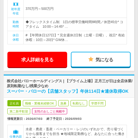
370万円～500万円
初年度
年収
◆フレックスタイム制 1日の標準労働時間8時間／休憩45分* コ
勤務
時間
アタイム 10:00～14:45* …
# 【年間休日127日】* 完全週休2日制（土曜・日曜）、祝日* 有給
休日
休暇
休暇：10日～20日* GW休…
求人詳細を見る
気になる
株式会社バローホールディングス | 【プライム上場】正月三が日は全店休業/
原則転勤なし/残業少なめ
スーパー・バローの【店舗スタッフ】年休114日★連休取得OK
正社員
職種・業種未経験OK
急募
転勤なし
学歴不問
第二新卒歓迎
女性のおしごと掲載中
情報更新日：2026/07/03
終了予定日：
2026/09/03
水産・農産・畜産・ベーカリー・レジのいずれかで、売り場づく
りから接客までを担当 ★地域限定勤務など、あなたに合った働き
仕事内容