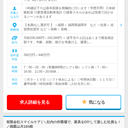
《40歳以下※は基本面接を積極的に行います！学歴不問》◎未経
験歓迎 ◎要普通自動車免許 ◎接客スキルがあれば現場で活かせ
対象と
るシーンがあります
なる方
【 転勤なし選択可 】 ＜福岡＞ 福岡県福岡市 など ＜佐賀＞ 佐
賀県佐賀市 など ＜長崎＞ 長崎…
勤務地
月給200,000円～242,000円 ＋ 諸手当※上記はあくまで最低保証
額です。年齢、経験、能力を考慮の上、優遇し…
給与
350万円～448万円
初年度
年収
7：00～20：00（実働8時間のシフト制）シフト例：7：00～
勤務
時間
16:00、11:00～20:00休…
◇月９～１０日（シフト休みによる）◇年間休日数：１１５日◇
休日
休暇
慶弔休暇◇特別休暇◇有給休暇（入社当月に付…
求人詳細を見る
気になる
有限会社スマイルケア | ＼社内の作業場で、家具をDIYして楽しむ社員も！
／残業は月16h程