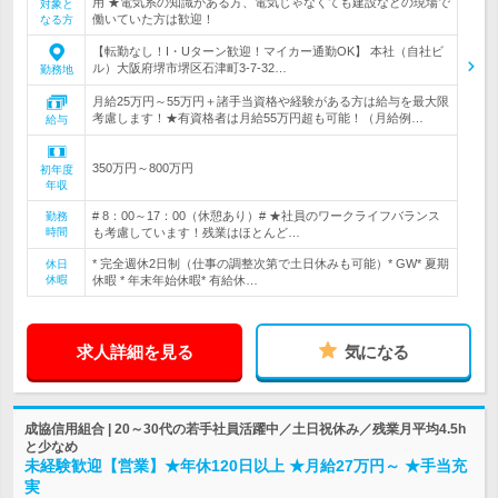
用 ★電気系の知識がある方、電気じゃなくても建設などの現場で
対象と
働いていた方は歓迎！
なる方
【転勤なし！I・Uターン歓迎！マイカー通勤OK】 本社（自社ビ
ル）大阪府堺市堺区石津町3-7-32…
勤務地
月給25万円～55万円＋諸手当資格や経験がある方は給与を最大限
考慮します！★有資格者は月給55万円超も可能！（月給例…
給与
350万円～800万円
初年度
年収
# 8：00～17：00（休憩あり）# ★社員のワークライフバランス
勤務
時間
も考慮しています！残業はほとんど…
* 完全週休2日制（仕事の調整次第で土日休みも可能）* GW* 夏期
休日
休暇
休暇 * 年末年始休暇* 有給休…
求人詳細を見る
気になる
成協信用組合 | 20～30代の若手社員活躍中／土日祝休み／残業月平均4.5h
と少なめ
未経験歓迎【営業】★年休120日以上 ★月給27万円～ ★手当充
実