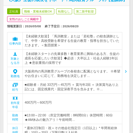
正社員
職種・業種未経験OK
転勤なし
第二新卒歓迎
女性のおしごと掲載中
情報更新日：2026/05/08
終了予定日：
2026/08/20
【未経験大歓迎】「馬渕教室」または「若松塾」の校舎講師とし
て、中学・高校受験を希望する生徒の教育・指導を担当していた
仕事内容
だきます。＜集団授業＞
【未経験スタートの先輩多数！教育業界に興味のある方、生徒の
成長を応援したい方歓迎】◆必須：大卒以上・社会人経験1年以
対象と
上 ★意欲重視の採用です
なる方
大阪府内の馬渕教育グループの各校舎に配属となります。 ※希望
やお住まいに応じて、勤務地を決定します…
勤務地
■経験者：月給 33万円～45万円 ＋ 賞与年2回 ＋ 決算賞与あり上
記には、固定残業代・固定深夜手当を含みます。※…
給与
400万円～600万円
初年度
年収
■13:00～22:00 （所定労働時間：8時間0分）休憩時間：60分
勤務
時間
★AM休みの魅力アリ！午前時間…
* 週休2日制日・祝＋その他会社指定日（1日以上）* 年間有給休
休日
休暇
暇：10日～20日（下限日数は入社半…