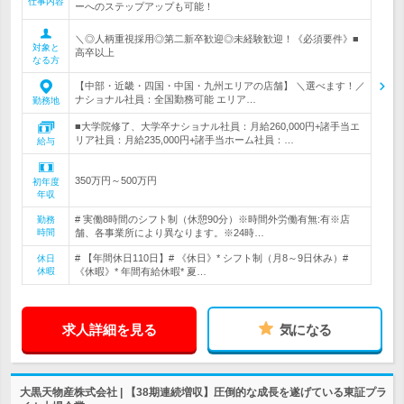
仕事内容
ーへのステップアップも可能！
＼◎人柄重視採用◎第二新卒歓迎◎未経験歓迎！《必須要件》■
対象と
高卒以上
なる方
【中部・近畿・四国・中国・九州エリアの店舗】 ＼選べます！／
ナショナル社員：全国勤務可能 エリア…
勤務地
■大学院修了、大学卒ナショナル社員：月給260,000円+諸手当エ
リア社員：月給235,000円+諸手当ホーム社員：…
給与
350万円～500万円
初年度
年収
# 実働8時間のシフト制（休憩90分）※時間外労働有無:有※店
勤務
時間
舗、各事業所により異なります。※24時…
# 【年間休日110日】# 《休日》* シフト制（月8～9日休み）#
休日
休暇
《休暇》* 年間有給休暇* 夏…
求人詳細を見る
気になる
大黒天物産株式会社 | 【38期連続増収】圧倒的な成長を遂げている東証プラ