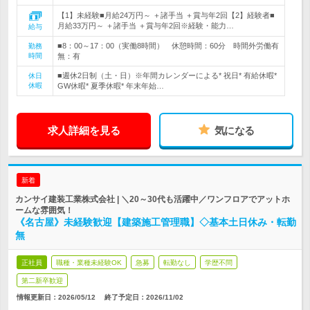
【1】未経験■月給24万円～ ＋諸手当 ＋賞与年2回【2】経験者■
月給33万円～ ＋諸手当 ＋賞与年2回※経験・能力…
給与
■8：00～17：00（実働8時間） 休憩時間：60分 時間外労働有
勤務
時間
無：有
■週休2日制（土・日）※年間カレンダーによる* 祝日* 有給休暇*
休日
休暇
GW休暇* 夏季休暇* 年末年始…
求人詳細を見る
気になる
新着
カンサイ建装工業株式会社 | ＼20～30代も活躍中／ワンフロアでアットホ
ームな雰囲気！
《名古屋》未経験歓迎【建築施工管理職】◇基本土日休み・転勤
無
正社員
職種・業種未経験OK
急募
転勤なし
学歴不問
第二新卒歓迎
情報更新日：2026/05/12
終了予定日：
2026/11/02