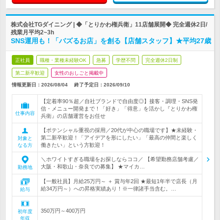
株式会社TGダイニング | ◆「とりかわ権兵衛」11店舗展開◆ 完全週休2日/
残業月平均2~3h
SNS運用も！「バズるお店」を創る【店舗スタッフ】★平均27歳
正社員
職種・業種未経験OK
急募
学歴不問
完全週休2日制
第二新卒歓迎
女性のおしごと掲載中
情報更新日：2026/08/04
終了予定日：
2026/09/10
【定着率90％超／自社ブランドで自由度◎】接客・調理・SNS発
信・メニュー開発まで！「好き」「得意」を活かし『とりかわ権
仕事内容
兵衛』の店舗運営をお任せ
【ポテンシャル重視の採用／20代が中心の職場です】★未経験・
第二新卒歓迎！「アイデアを形にしたい」「最高の仲間と楽しく
対象と
働きたい」という方歓迎！
なる方
＼ホワイトすぎる職場をお探しならココ／ 【希望勤務店舗考慮／
大阪・和歌山・奈良での募集】 ★マイカ…
勤務地
【一般社員】月給25万円～ ＋ 賞与年2回 ★最短1年半で店長（月
給34万円～）への昇格実績あり！※一律諸手当含む。…
給与
350万円～400万円
初年度
年収