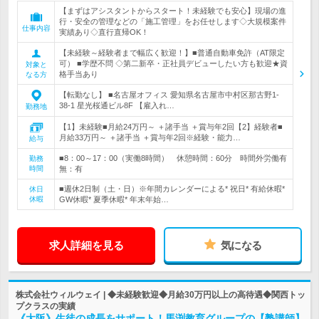
【まずはアシスタントからスタート！未経験でも安心】現場の進
行・安全の管理などの「施工管理」をお任せします◇大規模案件
仕事内容
実績あり◇直行直帰OK！
【未経験～経験者まで幅広く歓迎！】■普通自動車免許（AT限定
可） ■学歴不問 ◇第二新卒・正社員デビューしたい方も歓迎★資
対象と
格手当あり
なる方
【転勤なし】 ■名古屋オフィス 愛知県名古屋市中村区那古野1-
38-1 星光桜通ビル8F 【雇入れ…
勤務地
【1】未経験■月給24万円～ ＋諸手当 ＋賞与年2回【2】経験者■
月給33万円～ ＋諸手当 ＋賞与年2回※経験・能力…
給与
■8：00～17：00（実働8時間） 休憩時間：60分 時間外労働有
勤務
時間
無：有
■週休2日制（土・日）※年間カレンダーによる* 祝日* 有給休暇*
休日
休暇
GW休暇* 夏季休暇* 年末年始…
求人詳細を見る
気になる
株式会社ウィルウェイ | ◆未経験歓迎◆月給30万円以上の高待遇◆関西トッ
プクラスの実績
《大阪》生徒の成長をサポート！馬渕教育グループの【塾講師】