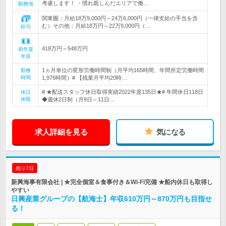
考慮します！ ・慣れ親しんだエリアで働…
勤務地
関東圏：月給18万9,000円～24万6,000円（一律支給の手当を含
む）その他：月給18万円～22万9,000円（…
給与
418万円～548万円
初年度
年収
1ヵ月単位の変形労働時間制（月平均165時間、年間所定労働時間
勤務
時間
1,976時間）# 【残業月平均20時…
# ★配送スタッフ休日取得実績2022年度135日★# 年間休日118日
休日
休暇
◆週休2日制（月9日～11日…
求人詳細を見る
気になる
残り7日
新興海事有限会社 | ★完全個室＆食事付き＆Wi-Fi完備 ★船内休日も取得し
やすい
日興産業グループの【航海士】年収610万円～870万円も目指せ
る！