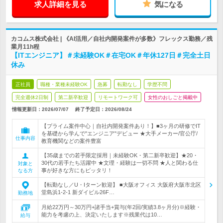
求人詳細を見る
気になる
カコムス株式会社 | 《AI活用／自社内開発案件が多数》フレックス勤務／残
業月11h程
【ITエンジニア】＃未経験OK＃在宅OK＃年休127日＃完全土日
休み
正社員
職種・業種未経験OK
急募
転勤なし
学歴不問
完全週休2日制
第二新卒歓迎
リモートワーク可
女性のおしごと掲載中
情報更新日：2026/07/07
終了予定日：
2026/08/24
【プライム案件中心｜自社内開発案件あり！】■3ヶ月の研修でIT
を基礎から学んで"エンジニア"デビュー ★大手メーカー/官公庁/
仕事内容
教育機関などの案件豊富
【35歳までの若手限定採用｜未経験OK・第二新卒歓迎】★20・
30代の若手たち活躍中 ★文理・経験は一切不問 ★人と関わる仕
対象と
事が好きな方にもピッタリ！
なる方
【転勤なし／U・Iターン歓迎】 ■大阪オフィス 大阪府大阪市北区
堂島浜1-2-1 新ダイビル26F…
勤務地
月給22万円～30万円+諸手当+賞与(年2回/実績3.8ヶ月分)※経験・
能力を考慮の上、決定いたします※残業代は10…
給与