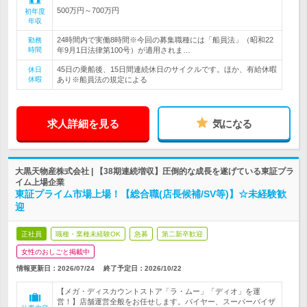
500万円～700万円
初年度
年収
24時間内で実働8時間※今回の募集職種には「船員法」（昭和22
勤務
時間
年9月1日法律第100号）が適用されま…
45日の乗船後、15日間連続休日のサイクルです。ほか、有給休暇
休日
休暇
あり※船員法の規定による
求人詳細を見る
気になる
大黒天物産株式会社 | 【38期連続増収】圧倒的な成長を遂げている東証プラ
イム上場企業
東証プライム市場上場！【総合職(店長候補/SV等)】☆未経験歓
迎
正社員
職種・業種未経験OK
急募
第二新卒歓迎
女性のおしごと掲載中
情報更新日：2026/07/24
終了予定日：
2026/10/22
【メガ・ディスカウントストア「ラ・ムー」「ディオ」を運
営！】店舗運営全般をお任せします。バイヤー、スーパーバイザ