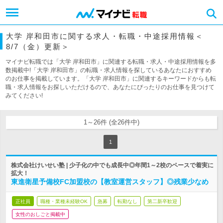
大学 岸和田市に関する求人・転職・中途採用情報＜
8/7（金）更新＞
マイナビ転職では「大学 岸和田市」に関連する転職・求人・中途採用情報を多
数掲載中!「大学 岸和田市」の転職・求人情報を探しているあなたにおすすめ
のお仕事を掲載しています。「大学 岸和田市」に関連するキーワードからも転
職・求人情報をお探しいただけるので、あなたにぴったりのお仕事を見つけて
みてください!
1～26件 (全26件中)
1
株式会社けいせい塾 | 少子化の中でも成長中◎年間1～2校のペースで着実に
拡大！
東進衛星予備校FC加盟校の【教室運営スタッフ】◎残業少なめ
正社員
職種・業種未経験OK
急募
転勤なし
第二新卒歓迎
女性のおしごと掲載中