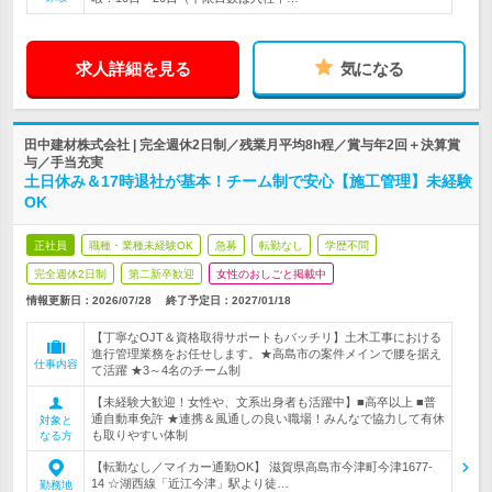
求人詳細を見る
気になる
田中建材株式会社 | 完全週休2日制／残業月平均8h程／賞与年2回＋決算賞
与／手当充実
土日休み＆17時退社が基本！チーム制で安心【施工管理】未経験
OK
正社員
職種・業種未経験OK
急募
転勤なし
学歴不問
完全週休2日制
第二新卒歓迎
女性のおしごと掲載中
情報更新日：2026/07/28
終了予定日：
2027/01/18
【丁寧なOJT＆資格取得サポートもバッチリ】土木工事における
進行管理業務をお任せします。★高島市の案件メインで腰を据え
仕事内容
て活躍 ★3～4名のチーム制
【未経験大歓迎！女性や、文系出身者も活躍中】■高卒以上 ■普
通自動車免許 ★連携＆風通しの良い職場！みんなで協力して有休
対象と
も取りやすい体制
なる方
【転勤なし／マイカー通勤OK】 滋賀県高島市今津町今津1677-
14 ☆湖西線「近江今津」駅より徒…
勤務地