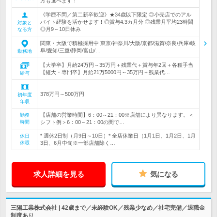
方も選べます！
《学歴不問／第二新卒歓迎》★34歳以下限定 ◎小売店でのアル
バイト経験を活かせます！◎賞与4.3カ月分 ◎残業月平均23時間
対象と
◎月9～10日休み
なる方
関東・大阪で積極採用中 東京/神奈川/大阪/京都/滋賀/奈良/兵庫/岐
阜/愛知/三重/静岡/富山/…
勤務地
【大学卒】月給24万円～35万円＋残業代＋賞与年2回＋各種手当
【短大・専門卒】月給21万5000円～35万円＋残業代…
給与
378万円～500万円
初年度
年収
【店舗の営業時間】6：00～21：00※店舗により異なります。＜
勤務
時間
シフト例＞6：00～21：00の間で…
* 週休2日制（月9日～10日）* 全店休業日（1月1日、1月2日、1月
休日
休暇
3日、6月中旬※一部店舗除く…
求人詳細を見る
気になる
三陽工業株式会社 | 42歳まで／未経験OK／残業少なめ／社宅完備／退職金
制度あり