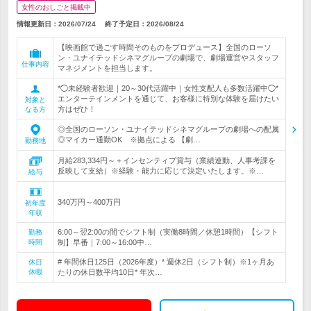
女性のおしごと掲載中
情報更新日：2026/07/24
終了予定日：
2026/08/24
【映画館で過ごす時間そのものをプロデュース】全国のローソ
ン・ユナイテッドシネマグループの劇場で、劇場運営やスタッフ
仕事内容
マネジメントを担当します。
*◯未経験者歓迎｜20～30代活躍中｜女性支配人も多数活躍中◯*
エンターテインメントを通じて、お客様に特別な体験を届けたい
対象と
方はぜひ！
なる方
◎全国のローソン・ユナイテッドシネマグループの劇場への配属
◎マイカー通勤OK ※拠点による 【劇…
勤務地
月給283,334円～＋インセンティブ賞与（業績連動、人事考課を
反映して支給）※経験・能力に応じて決定いたします。※…
給与
340万円～400万円
初年度
年収
6:00～翌2:00の間でシフト制（実働8時間／休憩1時間）【シフト
勤務
時間
制】早番｜7:00～16:00中…
# 年間休日125日（2026年度）* 週休2日（シフト制）※1ヶ月あ
休日
休暇
たりの休日数平均10日* 年次…