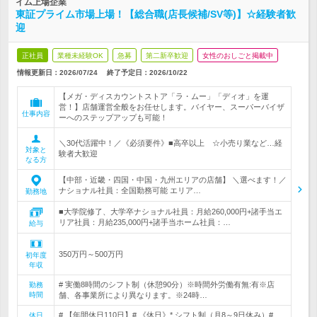
イム上場企業
東証プライム市場上場！【総合職(店長候補/SV等)】☆経験者歓
迎
正社員
業種未経験OK
急募
第二新卒歓迎
女性のおしごと掲載中
情報更新日：2026/07/24
終了予定日：
2026/10/22
【メガ・ディスカウントストア「ラ・ムー」「ディオ」を運
営！】店舗運営全般をお任せします。バイヤー、スーパーバイザ
仕事内容
ーへのステップアップも可能！
＼30代活躍中！／《必須要件》■高卒以上 ☆小売り業など…経
対象と
験者大歓迎
なる方
【中部・近畿・四国・中国・九州エリアの店舗】 ＼選べます！／
ナショナル社員：全国勤務可能 エリア…
勤務地
■大学院修了、大学卒ナショナル社員：月給260,000円+諸手当エ
リア社員：月給235,000円+諸手当ホーム社員：…
給与
350万円～500万円
初年度
年収
# 実働8時間のシフト制（休憩90分）※時間外労働有無:有※店
勤務
時間
舗、各事業所により異なります。※24時…
# 【年間休日110日】# 《休日》* シフト制（月8～9日休み）#
休日