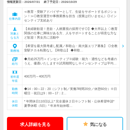
情報更新日：2026/07/31
終了予定日：
2026/10/29
≪教育・受験アドバイザーとして、生徒をサポートするポジショ
ン！≫◎教室運営や事務業務を担当（授業は行いません）◎イン
仕事内容
センティブ支給あり
【未経験歓迎！意欲・人柄重視の採用です◎】◆大卒以上 ◇教育
関係の仕事に興味がある方、人をサポートすることが得意な方な
対象と
ど歓迎！男女共に活動中
なる方
【希望を最大限考慮し配属／和歌山・南大阪エリア募集】 ◎全教
室駅チカ＆転勤なし 【和歌山】 ◆和歌…
勤務地
◆月給25万円＋インセンティブ※経験・能力・適性などを考慮の
うえ、優遇いたします※試用期間なし※インセンティブは平均…
給与
400万円～400万円
初年度
年収
◆14：00～22：20（シフト制／実働7時間20分／休憩60分）※日
勤務
時間
曜日・祝日は9：00～17：2…
* 年間休日110日以上* 完全週休２日※シフト制・公休希望申請*
休日
休暇
夏季休暇（5日）* 年末年始休暇…
求人詳細を見る
気になる