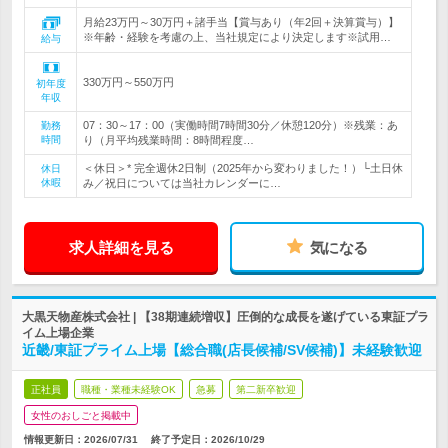
月給23万円～30万円＋諸手当【賞与あり（年2回＋決算賞与）】
※年齢・経験を考慮の上、当社規定により決定します※試用…
給与
330万円～550万円
初年度
年収
07：30～17：00（実働時間7時間30分／休憩120分）※残業：あ
勤務
時間
り（月平均残業時間：8時間程度…
＜休日＞* 完全週休2日制（2025年から変わりました！）└土日休
休日
休暇
み／祝日については当社カレンダーに…
求人詳細を見る
気になる
大黒天物産株式会社 | 【38期連続増収】圧倒的な成長を遂げている東証プラ
イム上場企業
近畿/東証プライム上場【総合職(店長候補/SV候補)】未経験歓迎
正社員
職種・業種未経験OK
急募
第二新卒歓迎
女性のおしごと掲載中
情報更新日：2026/07/31
終了予定日：
2026/10/29