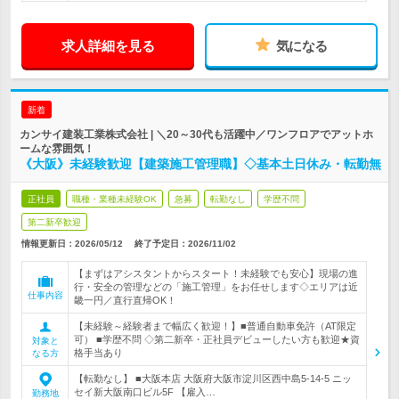
求人詳細を見る
気になる
新着
カンサイ建装工業株式会社 | ＼20～30代も活躍中／ワンフロアでアットホ
ームな雰囲気！
《大阪》未経験歓迎【建築施工管理職】◇基本土日休み・転勤無
正社員
職種・業種未経験OK
急募
転勤なし
学歴不問
第二新卒歓迎
情報更新日：2026/05/12
終了予定日：
2026/11/02
【まずはアシスタントからスタート！未経験でも安心】現場の進
行・安全の管理などの「施工管理」をお任せします◇エリアは近
仕事内容
畿一円／直行直帰OK！
【未経験～経験者まで幅広く歓迎！】■普通自動車免許（AT限定
可） ■学歴不問 ◇第二新卒・正社員デビューしたい方も歓迎★資
対象と
格手当あり
なる方
【転勤なし】 ■大阪本店 大阪府大阪市淀川区西中島5-14-5 ニッ
セイ新大阪南口ビル5F 【雇入…
勤務地