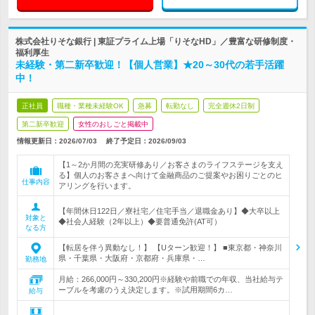
株式会社りそな銀行 | 東証プライム上場「りそなHD」／豊富な研修制度・
福利厚生
未経験・第二新卒歓迎！【個人営業】★20～30代の若手活躍
中！
正社員
職種・業種未経験OK
急募
転勤なし
完全週休2日制
第二新卒歓迎
女性のおしごと掲載中
情報更新日：2026/07/03
終了予定日：
2026/09/03
【1～2か月間の充実研修あり／お客さまのライフステージを支え
る】個人のお客さまへ向けて金融商品のご提案やお困りごとのヒ
仕事内容
アリングを行います。
【年間休日122日／寮社宅／住宅手当／退職金あり】◆大卒以上
対象と
◆社会人経験（2年以上）◆要普通免許(AT可）
なる方
【転居を伴う異動なし！】 【Uターン歓迎！】 ■東京都・神奈川
県・千葉県・大阪府・京都府・兵庫県・…
勤務地
月給：266,000円～330,200円※経験や前職での年収、当社給与テ
ーブルを考慮のうえ決定します。※試用期間6カ…
給与