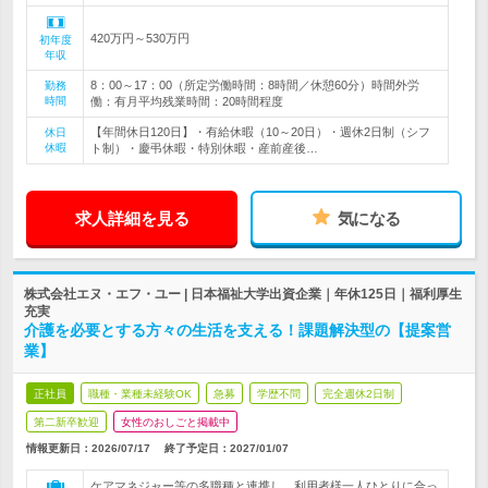
420万円～530万円
初年度
年収
8：00～17：00（所定労働時間：8時間／休憩60分）時間外労
勤務
時間
働：有月平均残業時間：20時間程度
【年間休日120日】・有給休暇（10～20日）・週休2日制（シフ
休日
休暇
ト制）・慶弔休暇・特別休暇・産前産後…
求人詳細を見る
気になる
株式会社エヌ・エフ・ユー | 日本福祉大学出資企業｜年休125日｜福利厚生
充実
介護を必要とする方々の生活を支える！課題解決型の【提案営
業】
正社員
職種・業種未経験OK
急募
学歴不問
完全週休2日制
第二新卒歓迎
女性のおしごと掲載中
情報更新日：2026/07/17
終了予定日：
2027/01/07
ケアマネジャー等の多職種と連携し、利用者様一人ひとりに合っ