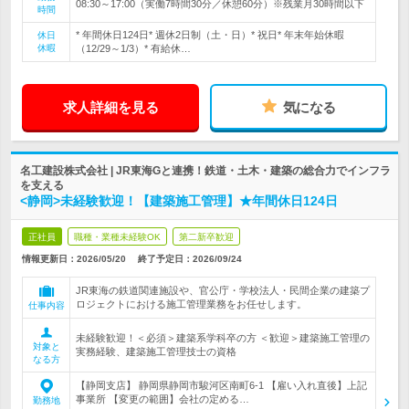
08:30～17:00（実働7時間30分／休憩60分）※残業月30時間以下
時間
* 年間休日124日* 週休2日制（土・日）* 祝日* 年末年始休暇
休日
休暇
（12/29～1/3）* 有給休…
求人詳細を見る
気になる
名工建設株式会社 | JR東海Gと連携！鉄道・土木・建築の総合力でインフラ
を支える
<静岡>未経験歓迎！【建築施工管理】★年間休日124日
正社員
職種・業種未経験OK
第二新卒歓迎
情報更新日：2026/05/20
終了予定日：
2026/09/24
JR東海の鉄道関連施設や、官公庁・学校法人・民間企業の建築プ
ロジェクトにおける施工管理業務をお任せします。
仕事内容
未経験歓迎！＜必須＞建築系学科卒の方 ＜歓迎＞建築施工管理の
対象と
実務経験、建築施工管理技士の資格
なる方
【静岡支店】 静岡県静岡市駿河区南町6-1 【雇い入れ直後】上記
事業所 【変更の範囲】会社の定める…
勤務地