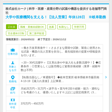
株式会社カーク | 科学・医療・産業分野の試薬や機器を提供する老舗専門商
社
大学や医療機関を支える！【法人営業】年休128日 ※岐阜勤務
正社員
職種・業種未経験OK
急募
転勤なし
学歴不問
完全週休2日制
第二新卒歓迎
情報更新日：2026/05/22
終了予定日：
2026/11/12
＜働き方改革推進中！＞さまざまな開発や試験、製造に使用され
る試薬・機器の法人営業を担当し、最先端技術の提案や情報提供
仕事内容
を行います。
＜20～30代活躍中＞【文系出身や中途入社も多数活躍中！】◆応
募条件：◎営業もしくは販売職など顧客折衝経験（業界・経験年
対象と
数は不問）
なる方
【転勤当面なし／車通勤可】 ◆岐阜営業所 岐阜県岐阜市薮田南
4-13-19 【雇入れ直後】上記事業…
勤務地
月給25万円～31万円＋諸手当＋賞与年2回※経験・能力・適性な
どを考慮のうえ、優遇いたします※上記には固定残業代（3…
給与
370万円～450万円
初年度
年収