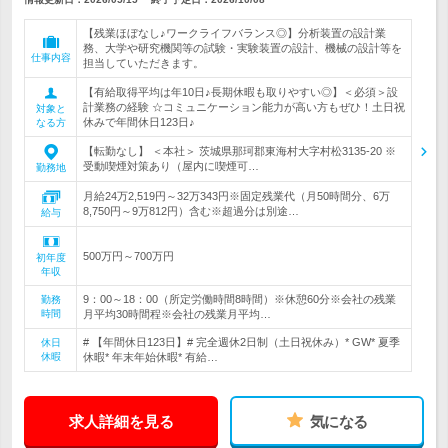
【残業ほぼなし♪ワークライフバランス◎】分析装置の設計業
務、大学や研究機関等の試験・実験装置の設計、機械の設計等を
仕事内容
担当していただきます。
【有給取得平均は年10日♪長期休暇も取りやすい◎】＜必須＞設
計業務の経験 ☆コミュニケーション能力が高い方もぜひ！土日祝
対象と
休みで年間休日123日♪
なる方
【転勤なし】 ＜本社＞ 茨城県那珂郡東海村大字村松3135-20 ※
受動喫煙対策あり（屋内に喫煙可…
勤務地
月給24万2,519円～32万343円※固定残業代（月50時間分、6万
8,750円～9万812円）含む※超過分は別途…
給与
500万円～700万円
初年度
年収
9：00～18：00（所定労働時間8時間）※休憩60分※会社の残業
勤務
時間
月平均30時間程※会社の残業月平均…
# 【年間休日123日】# 完全週休2日制（土日祝休み）* GW* 夏季
休日
休暇
休暇* 年末年始休暇* 有給…
求人詳細を見る
気になる