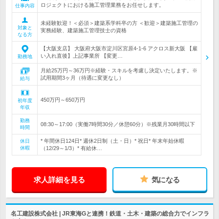
ロジェクトにおける施工管理業務をお任せします。
仕事内容
未経験歓迎！＜必須＞建築系学科卒の方 ＜歓迎＞建築施工管理の
対象と
実務経験、建築施工管理技士の資格
なる方
【大阪支店】 大阪府大阪市淀川区宮原4-1-6 アクロス新大阪 【雇
い入れ直後】上記事業所 【変更…
勤務地
月給25万円～36万円※経験・スキルを考慮し決定いたします。※
試用期間3ヶ月（待遇に変更なし）
給与
450万円～650万円
初年度
年収
勤務
08:30～17:00（実働7時間30分／休憩60分）※残業月30時間以下
時間
* 年間休日124日* 週休2日制（土・日）* 祝日* 年末年始休暇
休日
休暇
（12/29～1/3）* 有給休…
求人詳細を見る
気になる
名工建設株式会社 | JR東海Gと連携！鉄道・土木・建築の総合力でインフラ