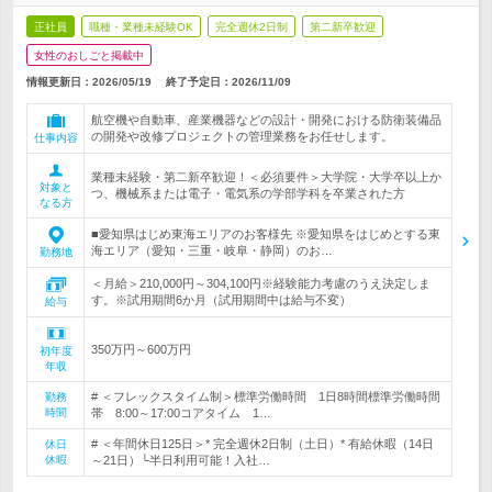
正社員
職種・業種未経験OK
完全週休2日制
第二新卒歓迎
女性のおしごと掲載中
情報更新日：2026/05/19
終了予定日：
2026/11/09
航空機や自動車、産業機器などの設計・開発における防衛装備品
の開発や改修プロジェクトの管理業務をお任せします。
仕事内容
業種未経験・第二新卒歓迎！＜必須要件＞大学院・大学卒以上か
対象と
つ、機械系または電子・電気系の学部学科を卒業された方
なる方
■愛知県はじめ東海エリアのお客様先 ※愛知県をはじめとする東
海エリア（愛知・三重・岐阜・静岡）のお…
勤務地
＜月給＞210,000円～304,100円※経験能力考慮のうえ決定しま
す。※試用期間6か月（試用期間中は給与不変）
給与
350万円～600万円
初年度
年収
# ＜フレックスタイム制＞標準労働時間 1日8時間標準労働時間
勤務
時間
帯 8:00～17:00コアタイム 1…
# ＜年間休日125日＞* 完全週休2日制（土日）* 有給休暇（14日
休日
休暇
～21日）└半日利用可能！入社…