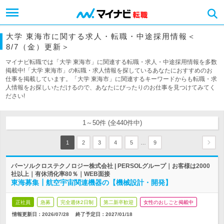
大学 東海市に関する求人・転職・中途採用情報＜
8/7（金）更新＞
マイナビ転職では「大学 東海市」に関連する転職・求人・中途採用情報を多数
掲載中!「大学 東海市」の転職・求人情報を探しているあなたにおすすめのお
仕事を掲載しています。「大学 東海市」に関連するキーワードからも転職・求
人情報をお探しいただけるので、あなたにぴったりのお仕事を見つけてみてく
ださい!
1～50件 (全440件中)
…
1
2
3
4
5
9
パーソルクロステクノロジー株式会社 | PERSOLグループ｜お客様は2000
社以上｜有休消化率80％｜WEB面接
東海募集┃航空宇宙関連機器の【機械設計・開発】
正社員
急募
完全週休2日制
第二新卒歓迎
女性のおしごと掲載中
情報更新日：2026/07/28
終了予定日：
2027/01/18