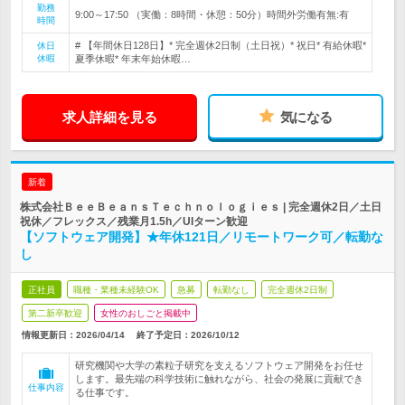
勤務
9:00～17:50 （実働：8時間・休憩：50分）時間外労働有無:有
時間
# 【年間休日128日】* 完全週休2日制（土日祝）* 祝日* 有給休暇*
休日
休暇
夏季休暇* 年末年始休暇…
求人詳細を見る
気になる
新着
株式会社ＢｅｅＢｅａｎｓＴｅｃｈｎｏｌｏｇｉｅｓ | 完全週休2日／土日
祝休／フレックス／残業月1.5h／UIターン歓迎
【ソフトウェア開発】★年休121日／リモートワーク可／転勤な
し
正社員
職種・業種未経験OK
急募
転勤なし
完全週休2日制
第二新卒歓迎
女性のおしごと掲載中
情報更新日：2026/04/14
終了予定日：
2026/10/12
研究機関や大学の素粒子研究を支えるソフトウェア開発をお任せ
します。最先端の科学技術に触れながら、社会の発展に貢献でき
仕事内容
る仕事です。