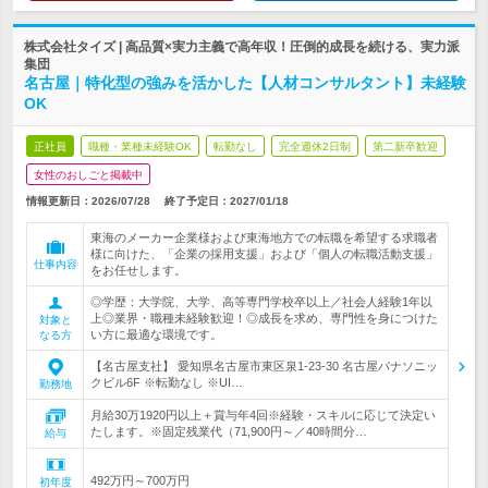
株式会社タイズ | 高品質×実力主義で高年収！圧倒的成長を続ける、実力派
集団
名古屋｜特化型の強みを活かした【人材コンサルタント】未経験
OK
正社員
職種・業種未経験OK
転勤なし
完全週休2日制
第二新卒歓迎
女性のおしごと掲載中
情報更新日：2026/07/28
終了予定日：
2027/01/18
東海のメーカー企業様および東海地方での転職を希望する求職者
様に向けた、「企業の採用支援」および「個人の転職活動支援」
仕事内容
をお任せします。
◎学歴：大学院、大学、高等専門学校卒以上／社会人経験1年以
上◎業界・職種未経験歓迎！◎成長を求め、専門性を身につけた
対象と
い方に最適な環境です。
なる方
【名古屋支社】 愛知県名古屋市東区泉1-23-30 名古屋パナソニッ
クビル6F ※転勤なし ※UI…
勤務地
月給30万1920円以上＋賞与年4回※経験・スキルに応じて決定い
たします。※固定残業代（71,900円～／40時間分…
給与
492万円～700万円
初年度