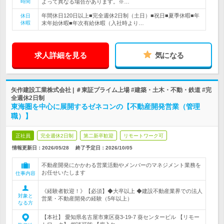
時間
よって異なる場合があります。※…
年間休日120日以上■完全週休2日制（土日）■祝日■夏季休暇■年
休日
休暇
末年始休暇■年次有給休暇（入社時より…
求人詳細を見る
気になる
矢作建設工業株式会社 | ＃東証プライム上場 #建築・土木・不動・鉄道 #完
全週休2日制
東海圏を中心に展開するゼネコンの【不動産開発営業（管理
職）】
正社員
完全週休2日制
第二新卒歓迎
リモートワーク可
情報更新日：2026/05/28
終了予定日：
2026/10/05
不動産開発にかかわる営業活動やメンバーのマネジメント業務を
お任せいたします
仕事内容
《経験者歓迎！》【必須】◆大卒以上 ◆建設不動産業界での法人
対象と
営業・不動産開発の経験（5年以上）
なる方
【本社】 愛知県名古屋市東区葵3-19-7 葵センタービル 【リモー