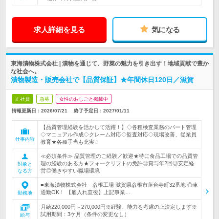
求人詳細を見る
気になる
東海漬物株式会社 | 漬物を通じて、野菜の魅力を引き出す！地域貢献で豊か
な社会へ。
漬物製造・販売会社で【品質保証】★年間休日120日／滋賀
正社員
急募
女性のおしごと掲載中
情報更新日：2026/07/21
終了予定日：
2027/01/11
【品質管理経験を活かして活躍！】◇各種検査業務のパート管理
◇マニュアル作成◇クレーム対応◇監査対応◇現場改善、従業員
仕事内容
教育★各種手当も充実！
≪必須条件≫ 品質管理のご経験／歓迎★特に食品工場での品質管
理の経験のある方★フォークリフトの免許◎賞与年2回◎安定経
対象と
営◎働きやすい職場環境
なる方
■東海漬物株式会社 彦根工場 滋賀県彦根市蓮台寺町32番地 ◎車
通勤OK！ 【雇入れ直後】上記事業…
勤務地
月給220,000円～270,000円※経験、能力を考慮の上決定します※
試用期間：3ケ月（条件の変更なし）
給与