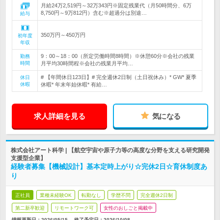
月給24万2,519円～32万343円※固定残業代（月50時間分、6万
8,750円～9万812円）含む※超過分は別途…
給与
350万円～450万円
初年度
年収
9：00～18：00（所定労働時間8時間）※休憩60分※会社の残業
勤務
時間
月平均30時間程※会社の残業月平均…
# 【年間休日123日】# 完全週休2日制（土日祝休み）* GW* 夏季
休日
休暇
休暇* 年末年始休暇* 有給…
求人詳細を見る
気になる
株式会社アート科学 | 【航空宇宙や原子力等の高度な分野を支える研究開発
支援型企業】
経験者募集【機械設計】基本定時上がり☆完休2日☆育休制度あ
り
正社員
業種未経験OK
転勤なし
学歴不問
完全週休2日制
第二新卒歓迎
リモートワーク可
女性のおしごと掲載中
情報更新日：2026/05/15
終了予定日：
2026/10/08