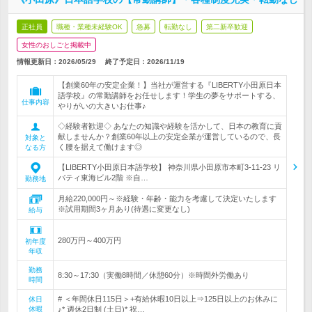
正社員
職種・業種未経験OK
急募
転勤なし
第二新卒歓迎
女性のおしごと掲載中
情報更新日：2026/05/29
終了予定日：
2026/11/19
【創業60年の安定企業！】当社が運営する『LIBERTY小田原日本
語学校』の常勤講師をお任せします！学生の夢をサポートする、
仕事内容
やりがいの大きいお仕事♪
◇経験者歓迎◇ あなたの知識や経験を活かして、日本の教育に貢
献しませんか？創業60年以上の安定企業が運営しているので、長
対象と
く腰を据えて働けます◎
なる方
【LIBERTY小田原日本語学校】 神奈川県小田原市本町3-11-23 リ
バティ東海ビル2階 ※自…
勤務地
月給220,000円～※経験・年齢・能力を考慮して決定いたします
※試用期間3ヶ月あり(待遇に変更なし)
給与
280万円～400万円
初年度
年収
勤務
8:30～17:30（実働8時間／休憩60分）※時間外労働あり
時間
# ＜年間休日115日＞+有給休暇10日以上⇒125日以上のお休みに
休日
休暇
♪* 週休2日制 (土日)* 祝…