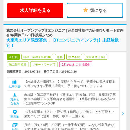
求人詳細を見る
気になる
株式会社オープンアップITエンジニア | 完全自社制作の研修◎リモート案件
有/年間休日123日/残業少なめ
★東海エリア限定募集！【ITエンジニア(インフラ)】未経験歓
迎！
正社員
職種・業種未経験OK
急募
学歴不問
完全週休2日制
第二新卒歓迎
リモートワーク可
女性のおしごと掲載中
情報更新日：2026/07/28
終了予定日：
2026/10/26
【未経験入社8割以上！】基礎から学べて、研修中に資格取得ま
で目指せます♪手厚い環境で、手に職をつけるチャンス！
仕事内容
未経験・第二新卒歓迎！＜東海エリア(愛知、静岡、岐阜)限定募
集※35歳以下＞文系出身者も活躍中！IT業界に興味のある方/20
対象と
代活躍中/ブランクOK
なる方
＜積極採用エリア＞ ・愛知県は転居なしで働くことが可能！ ・
東海エリア（愛知・静岡・岐阜・三重）も…
勤務地
月給21万4,000円～27万円（一律手当4万円・みなし残業代含む）
＋交通費＋賞与2回※入社時の給与は、経験・能力を…
給与