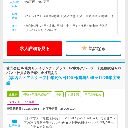
450万円～650万円
初年度
年収
勤務
08:30～17:00（実働7時間30分／休憩60分）※残業月30時間以下
時間
* 年間休日124日* 週休2日制（土・日）* 祝日* 年末年始休暇
休日
休暇
（12/29～1/3）* 有給休…
求人詳細を見る
気になる
株式会社JR東海リテイリング・プラス | JR東海グループ｜未経験歓迎★パ
パママ社員多数活躍中★社割あり
【駅内ストアスタッフ】年間休日120日/賞与5.45ヶ月(25年度実
績)
正社員
職種・業種未経験OK
急募
学歴不問
第二新卒歓迎
女性のおしごと掲載中
情報更新日：2026/08/05
終了予定日：
2026/09/14
【レア求人／複数名採用】「PLUSTA」や「Bellmart」など各スト
アの運営業務全般をおまかせ ★入社後の研修やキャリアUPサポ
仕事内容
ート充実★定着率◎