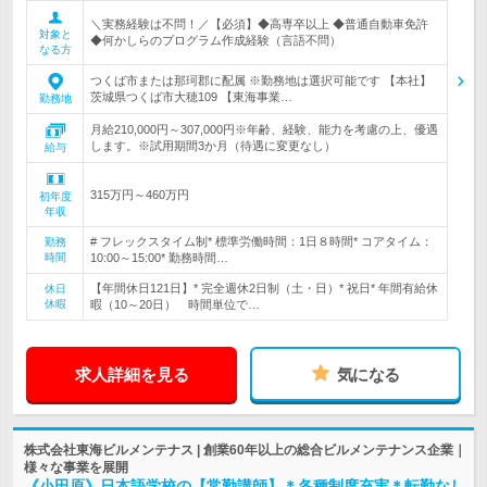
＼実務経験は不問！／【必須】◆高専卒以上 ◆普通自動車免許
対象と
◆何かしらのプログラム作成経験（言語不問）
なる方
つくば市または那珂郡に配属 ※勤務地は選択可能です 【本社】
茨城県つくば市大穂109 【東海事業…
勤務地
月給210,000円～307,000円※年齢、経験、能力を考慮の上、優遇
します。※試用期間3か月（待遇に変更なし）
給与
315万円～460万円
初年度
年収
# フレックスタイム制* 標準労働時間：1日８時間* コアタイム：
勤務
時間
10:00～15:00* 勤務時間…
【年間休日121日】* 完全週休2日制（土・日）* 祝日* 年間有給休
休日
休暇
暇（10～20日） 時間単位で…
求人詳細を見る
気になる
株式会社東海ビルメンテナス | 創業60年以上の総合ビルメンテナンス企業｜
様々な事業を展開
《小田原》日本語学校の【常勤講師】＊各種制度充実＊転勤なし