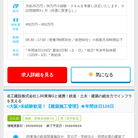
月給25万円～36万円※経験・スキルを考慮し決定いたします。※
試用期間3ヶ月（待遇に変更なし）
給与
450万円～650万円
初年度
年収
勤務
08:30～17:00（実働7時間30分／休憩60分）※残業月30時間以下
時間
* 年間休日124日* 週休2日制（土・日）* 祝日* 年末年始休暇
休日
休暇
（12/29～1/3）* 有給休…
求人詳細を見る
気になる
名工建設株式会社 | JR東海Gと連携！鉄道・土木・建築の総合力でインフラ
を支える
<大阪>未経験歓迎！【建築施工管理】★年間休日124日
正社員
職種・業種未経験OK
第二新卒歓迎
情報更新日：2026/05/20
終了予定日：
2026/09/24
JR東海の鉄道関連施設や、官公庁・学校法人・民間企業の建築プ