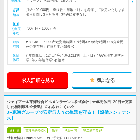
トワーク】 相談可能 【雇入れ…
勤務地
月給 400,000円～※経験・年齢・能力を考慮して決定いたします
試用期間：3ヶ月あり（待遇に変更なし）
給与
700万円～1000万円
初年度
年収
# 8：30～17：00所定労働時間：7時間30分休憩時間：60分時間
勤務
時間
外労働有無：有※月平均残業40…
# 年間休日：124日* 完全週休2日制（土・日）* GW休暇* 夏季休
休日
休暇
暇* 年末年始休暇* 有給休…
求人詳細を見る
気になる
ジェイアール東海総合ビルメンテナンス株式会社 | ☆年間休日120日☆充実
した福利厚生☆景気に左右されにくい☆
JR東海グループで安定◎人々の生活を守る！【設備メンテナン
ス】
正社員
業種未経験OK
急募
学歴不問
第二新卒歓迎
情報更新日：2026/07/21
終了予定日：
2027/01/11