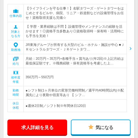
【ライフラインを守る仕事！】名駅タワーズ・ゲートタワーをは
じめとするビルや、病院、リニア・鉄道館などの設備管理をお任
仕事内容
せ！資格取得支援も完備☆
【 学歴・業界経験は不問 】設備管理やメンテナンスの経験を活
かせます！◎資格手当多数あり◎資格取得時・保有時・活用時に
対象と
も手当を支給！
なる方
JR東海グループが所有する大型のビル・ホテル・施設が中心 ■Ｊ
Ｒセントラルタワーズ・ＪＲゲートタワ…
勤務地
月給：20万円～35万円+各種手当＋賞与あり(年2回)※上記月給は
最低保証額です。※職務経験・保有資格等を考慮した上…
給与
350万円～550万円
初年度
年収
●シフト制(1ヶ月単位の変形労働時間制／週平均40時間以内)※配
勤務
時間
属先により夜勤や宿直等あり 【 シフ…
休日
●週休2日制／シフト制※年間休日120日
休暇
求人詳細を見る
気になる