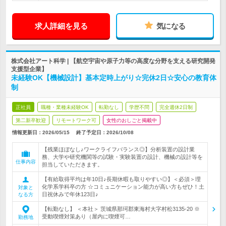
求人詳細を見る
気になる
株式会社アート科学 | 【航空宇宙や原子力等の高度な分野を支える研究開発
支援型企業】
未経験OK【機械設計】基本定時上がり☆完休2日☆安心の教育体
制
正社員
職種・業種未経験OK
転勤なし
学歴不問
完全週休2日制
第二新卒歓迎
リモートワーク可
女性のおしごと掲載中
情報更新日：2026/05/15
終了予定日：
2026/10/08
【残業ほぼなし♪ワークライフバランス◎】分析装置の設計業
務、大学や研究機関等の試験・実験装置の設計、機械の設計等を
仕事内容
担当していただきます。
【有給取得平均は年10日♪長期休暇も取りやすい◎】＜必須＞理
化学系学科卒の方 ☆コミュニケーション能力が高い方もぜひ！土
対象と
日祝休みで年休123日♪
なる方
【転勤なし】 ＜本社＞ 茨城県那珂郡東海村大字村松3135-20 ※
受動喫煙対策あり（屋内に喫煙可…
勤務地