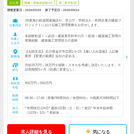
正社員
職種・業種未経験OK
第二新卒歓迎
情報更新日：2026/05/20
終了予定日：
2026/09/24
JR東海の鉄道関連施設や、官公庁・学校法人・民間企業の建築プ
ロジェクトにおける施工管理業務をお任せします。
仕事内容
未経験歓迎！＜必須＞建築系学科卒の方 ＜歓迎＞建築施工管理の
対象と
実務経験、建築施工管理技士の資格
なる方
【北陸支店】 石川県金沢市広岡1-5-23 【雇い入れ直後】上記事
業所 【変更の範囲】会社の定める…
勤務地
月給25万円～36万円※経験・スキルを考慮し決定いたします。※
試用期間3ヶ月（待遇に変更なし）
給与
450万円～650万円
初年度
年収
勤務
08:30～17:00（実働7時間30分／休憩60分）※残業月30時間以下
時間
* 年間休日124日* 週休2日制（土・日）* 祝日* 年末年始休暇
休日
休暇
（12/29～1/3）* 有給休…
求人詳細を見る
気になる