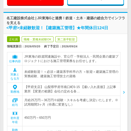
名工建設株式会社 | JR東海Gと連携！鉄道・土木・建築の総合力でインフラ
を支える
<甲府>未経験歓迎！【建築施工管理】★年間休日124日
正社員
職種・業種未経験OK
第二新卒歓迎
情報更新日：2026/05/20
終了予定日：
2026/09/24
JR東海の鉄道関連施設や、官公庁・学校法人・民間企業の建築プ
ロジェクトにおける施工管理業務をお任せします。
仕事内容
未経験歓迎！＜必須＞建築系学科卒の方 ＜歓迎＞建築施工管理の
対象と
実務経験、建築施工管理技士の資格
なる方
【甲府支店】 山梨県甲府市南口町6-15 【雇い入れ直後】上記事
業所 【変更の範囲】会社の定める各…
勤務地
月給25万円～36万円※経験・スキルを考慮し決定いたします。※
試用期間3ヶ月（待遇に変更なし）
給与
450万円～650万円
初年度
年収
勤務