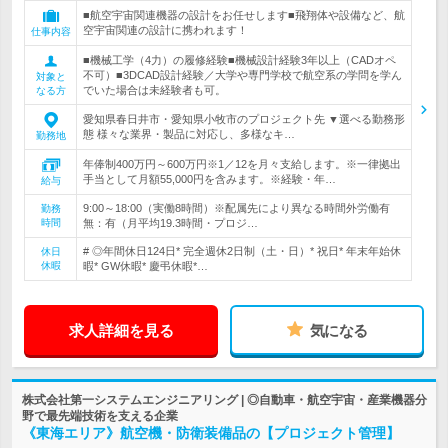
■航空宇宙関連機器の設計をお任せします■飛翔体や設備など、航
空宇宙関連の設計に携われます！
仕事内容
■機械工学（4力）の履修経験■機械設計経験3年以上（CADオペ
不可）■3DCAD設計経験／大学や専門学校で航空系の学問を学ん
対象と
でいた場合は未経験者も可。
なる方
愛知県春日井市・愛知県小牧市のプロジェクト先 ▼選べる勤務形
態 様々な業界・製品に対応し、多様なキ…
勤務地
年俸制400万円～600万円※1／12を月々支給します。※一律拠出
手当として月額55,000円を含みます。※経験・年…
給与
9:00～18:00（実働8時間）※配属先により異なる時間外労働有
勤務
時間
無：有（月平均19.3時間・プロジ…
# ◎年間休日124日* 完全週休2日制（土・日）* 祝日* 年末年始休
休日
休暇
暇* GW休暇* 慶弔休暇*…
求人詳細を見る
気になる
株式会社第一システムエンジニアリング | ◎自動車・航空宇宙・産業機器分
野で最先端技術を支える企業
《東海エリア》航空機・防衛装備品の【プロジェクト管理】