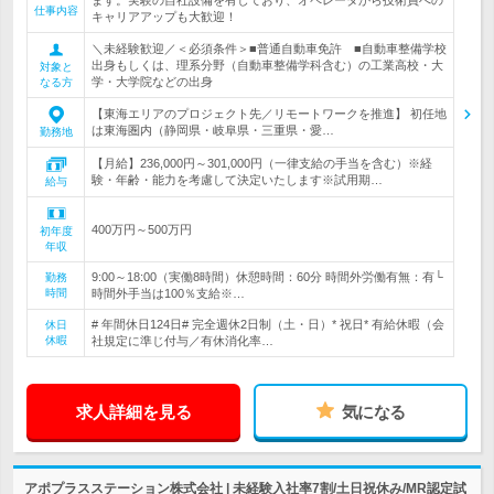
ます。実験の自社設備を有しており、オペレータから技術員への
仕事内容
キャリアアップも大歓迎！
＼未経験歓迎／＜必須条件＞■普通自動車免許 ■自動車整備学校
出身もしくは、理系分野（自動車整備学科含む）の工業高校・大
対象と
学・大学院などの出身
なる方
【東海エリアのプロジェクト先／リモートワークを推進】 初任地
は東海圏内（静岡県・岐阜県・三重県・愛…
勤務地
【月給】236,000円～301,000円（一律支給の手当を含む）※経
験・年齢・能力を考慮して決定いたします※試用期…
給与
400万円～500万円
初年度
年収
9:00～18:00（実働8時間）休憩時間：60分 時間外労働有無：有└
勤務
時間
時間外手当は100％支給※…
# 年間休日124日# 完全週休2日制（土・日）* 祝日* 有給休暇（会
休日
休暇
社規定に準じ付与／有休消化率…
求人詳細を見る
気になる
アポプラスステーション株式会社 | 未経験入社率7割/土日祝休み/MR認定試