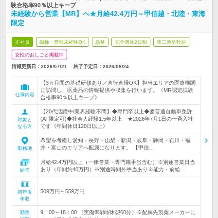
験合格率90％以上キープ
未経験から営業【MR】へ★月給42.4万円～甲信越・北陸・東海
限定
正社員
職種・業種未経験OK
急募
完全週休2日制
第二新卒歓迎
女性のおしごと掲載中
情報更新日：2026/07/21
終了予定日：
2026/08/24
【3カ月間の基礎研修あり／直行直帰OK】担当エリアの医療機関
に訪問し、医薬品の情報提供や収集を行います。《MR認定試験
仕事内容
合格率90％以上キープ》
【20代活躍中/業界経験不問】◆専門卒以上◆要普通自動車免許
(AT限定可)◆社会人経験1.5年以上 ★2026年7月1日の一斉入社
対象と
です《年間休日120日以上》
なる方
希望を考慮し愛知・長野・山梨・新潟・岐阜・静岡・石川・福
井・富山のエリアへ配属になります。 【甲信…
勤務地
月給42.4万円以上（一律営業・専門職手当含む）※別途営業日当
あり（年間約40万円）※別途時間外手当あり※能力・前給…
給与
509万円～559万円
初年度
年収
9：00～18：00 （実働8時間/休憩60分）※配属先製薬メーカーに
勤務