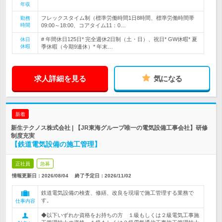
年収
フレックスタイム制（標準労働時間1日8時間、標準労働時間帯
勤務
時間
09:00～18:00、コアタイム11：0…
# 年間休日125日* 完全週休2日制（土・日）、祝日* GW休暇* 夏
休日
休暇
季休暇（今期9連休）* 年末…
求人詳細を見る
気になる
新着
新生テクノス株式会社 | 【JR東海グループ唯一の電気設備工事会社】研修
制度充実
【鉄道電気設備の施工管理】
正社員
急募
情報更新日：2026/08/04
終了予定日：
2026/11/02
鉄道電気設備の検査、修繕、改良を現場で施工管理する業務で
す。
仕事内容
◆以下いずれか資格をお持ちの方 １級もしくは２級電気工事施