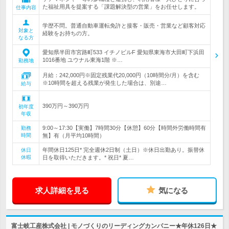
た福祉用具を提案する「課題解決型の営業」をお任せします。
仕事内容
学歴不問。普通自動車運転免許と接客・販売・営業など顧客対応
対象と
経験をお持ちの方。
なる方
愛知県半田市宮路町533 イチノビルF 愛知県東海市大田町下浜田
1016番地 ユウナル東海1階 ※…
勤務地
月給：242,000円※固定残業代20,000円（10時間分/月）を含む
※10時間を超える残業が発生した場合は、別途…
給与
390万円～390万円
初年度
年収
9:00～17:30【実働】7時間30分【休憩】60分【時間外労働時間有
勤務
時間
無】有（月平均10時間）
年間休日125日* 完全週休2日制（土日）※休日出勤あり。振替休
休日
休暇
日を取得いただきます。* 祝日* 夏…
求人詳細を見る
気になる
富士岐工産株式会社 | モノづくりのリーディングカンパニー★年休126日★