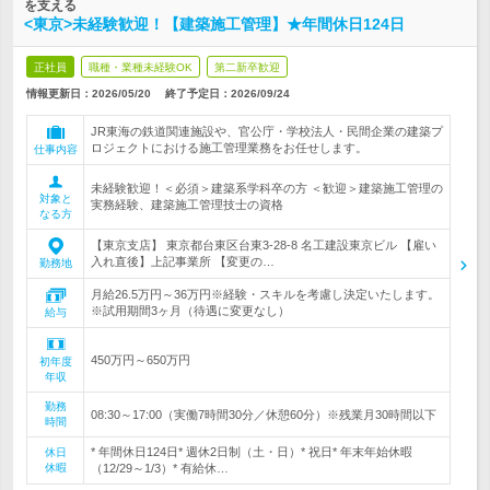
を支える
<東京>未経験歓迎！【建築施工管理】★年間休日124日
正社員
職種・業種未経験OK
第二新卒歓迎
情報更新日：2026/05/20
終了予定日：
2026/09/24
JR東海の鉄道関連施設や、官公庁・学校法人・民間企業の建築プ
ロジェクトにおける施工管理業務をお任せします。
仕事内容
未経験歓迎！＜必須＞建築系学科卒の方 ＜歓迎＞建築施工管理の
対象と
実務経験、建築施工管理技士の資格
なる方
【東京支店】 東京都台東区台東3-28-8 名工建設東京ビル 【雇い
入れ直後】上記事業所 【変更の…
勤務地
月給26.5万円～36万円※経験・スキルを考慮し決定いたします。
※試用期間3ヶ月（待遇に変更なし）
給与
450万円～650万円
初年度
年収
勤務
08:30～17:00（実働7時間30分／休憩60分）※残業月30時間以下
時間
* 年間休日124日* 週休2日制（土・日）* 祝日* 年末年始休暇
休日
休暇
（12/29～1/3）* 有給休…