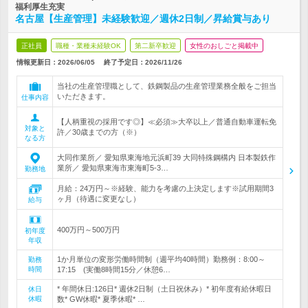
福利厚生充実
名古屋【生産管理】未経験歓迎／週休2日制／昇給賞与あり
正社員
職種・業種未経験OK
第二新卒歓迎
女性のおしごと掲載中
情報更新日：2026/06/05
終了予定日：
2026/11/26
当社の生産管理職として、鉄鋼製品の生産管理業務全般をご担当
いただきます。
仕事内容
【人柄重視の採用です◎】≪必須≫大卒以上／普通自動車運転免
対象と
許／30歳までの方（※）
なる方
大同作業所／ 愛知県東海地元浜町39 大同特殊鋼構内 日本製鉄作
業所／ 愛知県東海市東海町5-3…
勤務地
月給：24万円～※経験、能力を考慮の上決定します※試用期間3
ヶ月（待遇に変更なし）
給与
400万円～500万円
初年度
年収
1か月単位の変形労働時間制（週平均40時間）勤務例：8:00～
勤務
時間
17:15 (実働8時間15分／休憩6…
* 年間休日:126日* 週休2日制（土日祝休み）* 初年度有給休暇日
休日
休暇
数* GW休暇* 夏季休暇* …