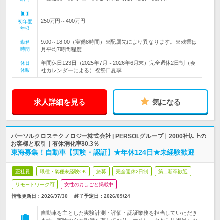
250万円～400万円
初年度
年収
9:00～18:00（実働8時間）※配属先により異なります。※残業は
勤務
時間
月平均7時間程度
年間休日123日（2025年7月～2026年6月末）完全週休2日制（会
休日
休暇
社カレンダーによる）祝祭日夏季…
求人詳細を見る
気になる
パーソルクロステクノロジー株式会社 | PERSOLグループ｜2000社以上の
お客様と取引｜有休消化率80.3％
東海募集！自動車【実験・認証】★年休124日★未経験歓迎
正社員
職種・業種未経験OK
急募
完全週休2日制
第二新卒歓迎
リモートワーク可
女性のおしごと掲載中
情報更新日：2026/07/30
終了予定日：
2026/09/24
自動車を主とした実験計測・評価・認証業務を担当していただき