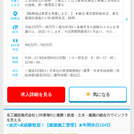
工管理技士の資格、１級もしくは２級電気通信工事施工管理技士
対象と
の資格、第一種電気工事士
なる方
【勤務地は希望を考慮します。】 ▼拠点 東京新幹線支店：東京
都港区港南2-1-95 静岡支店：静岡…
勤務地
月給23万円～38万円＋賞与年2回＋各種手当※経験やスキルを考
慮の上、決定いたします。※試用期間最長3ヶ月あり。その…
給与
450万円～750万円
初年度
年収
9:00～17:30(休憩60分)/日勤 ( ※一部支店 8：30～17：00 ）
勤務
時間
22:00～06:…
◇週休2日制(1ヶ月単位の変形勤務制)◇夏季・年末年始休暇◇有
休日
休暇
給休暇(最長20日)◇慶弔休暇◇創立記…
求人詳細を見る
気になる
名工建設株式会社 | JR東海Gと連携！鉄道・土木・建築の総合力でインフラ
を支える
<金沢>未経験歓迎！【建築施工管理】★年間休日124日