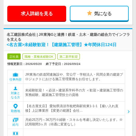
求人詳細を見る
気になる
名工建設株式会社 | JR東海Gと連携！鉄道・土木・建築の総合力でインフラ
を支える
<名古屋>未経験歓迎！【建築施工管理】★年間休日124日
正社員
職種・業種未経験OK
第二新卒歓迎
情報更新日：2026/05/20
終了予定日：
2026/09/24
JR東海の鉄道関連施設や、官公庁・学校法人・民間企業の建築プ
ロジェクトにおける施工管理業務をお任せします。
仕事内容
未経験歓迎！＜必須＞建築系学科卒の方 ＜歓迎＞建築施工管理の
対象と
実務経験、建築施工管理技士の資格
なる方
【名古屋支店】 愛知県清須市枇杷島駅前東1-1-1 【雇い入れ直
後】上記事業所 【変更の範囲】会社…
勤務地
月給25万円～36万円※経験・スキルを考慮し決定いたします。※
試用期間3ヶ月（待遇に変更なし）
給与