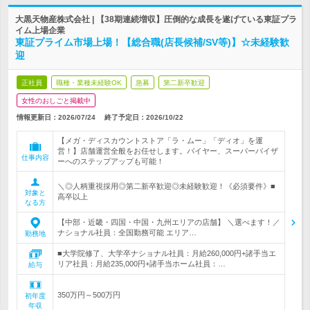
大黒天物産株式会社 | 【38期連続増収】圧倒的な成長を遂げている東証プラ
イム上場企業
東証プライム市場上場！【総合職(店長候補/SV等)】☆未経験歓
迎
正社員
職種・業種未経験OK
急募
第二新卒歓迎
女性のおしごと掲載中
情報更新日：2026/07/24
終了予定日：
2026/10/22
【メガ・ディスカウントストア「ラ・ムー」「ディオ」を運
営！】店舗運営全般をお任せします。バイヤー、スーパーバイザ
仕事内容
ーへのステップアップも可能！
＼◎人柄重視採用◎第二新卒歓迎◎未経験歓迎！《必須要件》■
対象と
高卒以上
なる方
【中部・近畿・四国・中国・九州エリアの店舗】 ＼選べます！／
ナショナル社員：全国勤務可能 エリア…
勤務地
■大学院修了、大学卒ナショナル社員：月給260,000円+諸手当エ
リア社員：月給235,000円+諸手当ホーム社員：…
給与
350万円～500万円
初年度
年収