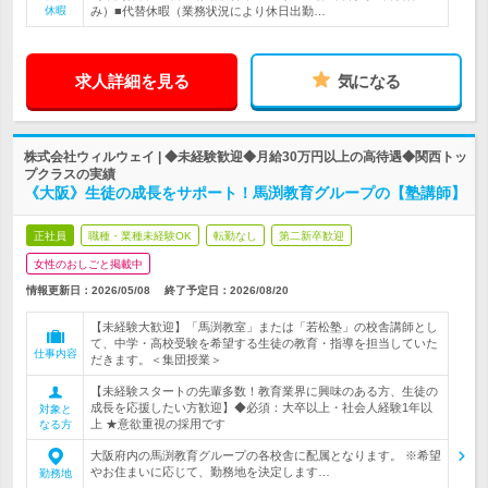
休暇
み）■代替休暇（業務状況により休日出勤…
求人詳細を見る
気になる
株式会社ウィルウェイ | ◆未経験歓迎◆月給30万円以上の高待遇◆関西トッ
プクラスの実績
《大阪》生徒の成長をサポート！馬渕教育グループの【塾講師】
正社員
職種・業種未経験OK
転勤なし
第二新卒歓迎
女性のおしごと掲載中
情報更新日：2026/05/08
終了予定日：
2026/08/20
【未経験大歓迎】「馬渕教室」または「若松塾」の校舎講師とし
て、中学・高校受験を希望する生徒の教育・指導を担当していた
仕事内容
だきます。＜集団授業＞
【未経験スタートの先輩多数！教育業界に興味のある方、生徒の
成長を応援したい方歓迎】◆必須：大卒以上・社会人経験1年以
対象と
上 ★意欲重視の採用です
なる方
大阪府内の馬渕教育グループの各校舎に配属となります。 ※希望
やお住まいに応じて、勤務地を決定します…
勤務地