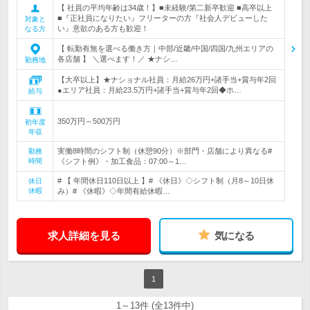
【 社員の平均年齢は34歳！】■未経験/第二新卒歓迎 ■高卒以上
■『正社員になりたい』フリーターの方『社会人デビューした
対象と
い』意欲のある方も歓迎！
なる方
【 転勤有無を選べる働き方｜中部/近畿/中国/四国/九州エリアの
各店舗 】 ＼選べます！／ ★ナシ…
勤務地
【大卒以上】★ナショナル社員：月給26万円+諸手当+賞与年2回
●エリア社員：月給23.5万円+諸手当+賞与年2回◆ホ…
給与
350万円～500万円
初年度
年収
実働8時間のシフト制（休憩90分）※部門・店舗により異なる#
勤務
時間
《シフト例》・加工食品：07:00～1…
# 【 年間休日110日以上 】# 《休日》◇シフト制（月8～10日休
休日
休暇
み）# 《休暇》◇年間有給休暇…
求人詳細を見る
気になる
1
1～13件 (全13件中)