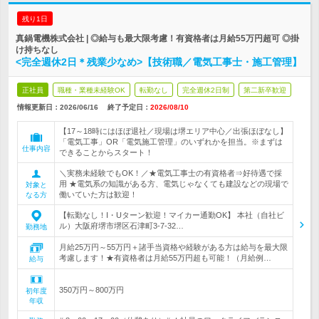
残り1日
真鍋電機株式会社 | ◎給与も最大限考慮！有資格者は月給55万円超可 ◎掛
け持ちなし
<完全週休2日＊残業少なめ>【技術職／電気工事士・施工管理】
正社員
職種・業種未経験OK
転勤なし
完全週休2日制
第二新卒歓迎
情報更新日：2026/06/16
終了予定日：
2026/08/10
【17～18時にはほぼ退社／現場は堺エリア中心／出張ほぼなし】
「電気工事」OR「電気施工管理」のいずれかを担当。※まずは
仕事内容
できることからスタート！
＼実務未経験でもOK！／★電気工事士の有資格者⇒好待遇で採
用 ★電気系の知識がある方、電気じゃなくても建設などの現場で
対象と
働いていた方は歓迎！
なる方
【転勤なし！I・Uターン歓迎！マイカー通勤OK】 本社（自社ビ
ル）大阪府堺市堺区石津町3-7-32…
勤務地
月給25万円～55万円＋諸手当資格や経験がある方は給与を最大限
考慮します！★有資格者は月給55万円超も可能！（月給例…
給与
350万円～800万円
初年度
年収