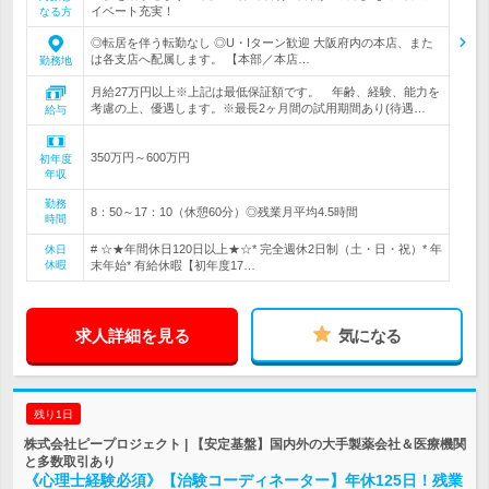
イベート充実！
なる方
◎転居を伴う転勤なし ◎U・Iターン歓迎 大阪府内の本店、また
は各支店へ配属します。 【本部／本店…
勤務地
月給27万円以上※上記は最低保証額です。 年齢、経験、能力を
考慮の上、優遇します。※最長2ヶ月間の試用期間あり(待遇…
給与
350万円～600万円
初年度
年収
勤務
8：50～17：10（休憩60分）◎残業月平均4.5時間
時間
# ☆★年間休日120日以上★☆* 完全週休2日制（土・日・祝）* 年
休日
休暇
末年始* 有給休暇【初年度17…
求人詳細を見る
気になる
残り1日
株式会社ピープロジェクト | 【安定基盤】国内外の大手製薬会社＆医療機関
と多数取引あり
《心理士経験必須》【治験コーディネーター】年休125日！残業