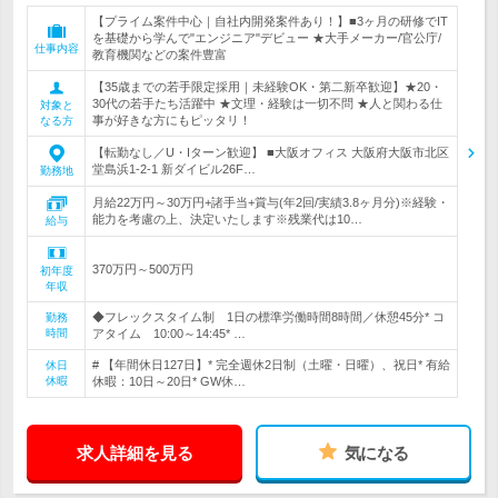
【プライム案件中心｜自社内開発案件あり！】■3ヶ月の研修でIT
を基礎から学んで"エンジニア"デビュー ★大手メーカー/官公庁/
仕事内容
教育機関などの案件豊富
【35歳までの若手限定採用｜未経験OK・第二新卒歓迎】★20・
30代の若手たち活躍中 ★文理・経験は一切不問 ★人と関わる仕
対象と
事が好きな方にもピッタリ！
なる方
【転勤なし／U・Iターン歓迎】 ■大阪オフィス 大阪府大阪市北区
堂島浜1-2-1 新ダイビル26F…
勤務地
月給22万円～30万円+諸手当+賞与(年2回/実績3.8ヶ月分)※経験・
能力を考慮の上、決定いたします※残業代は10…
給与
370万円～500万円
初年度
年収
◆フレックスタイム制 1日の標準労働時間8時間／休憩45分* コ
勤務
時間
アタイム 10:00～14:45* …
# 【年間休日127日】* 完全週休2日制（土曜・日曜）、祝日* 有給
休日
休暇
休暇：10日～20日* GW休…
求人詳細を見る
気になる