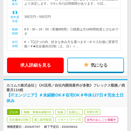
より決定します。※3ヶ月の試用期間があります。※試…
給与
300万円～500万円
初年度
年収
# 9：00～18：00（実働8時間）◎残業は月16時間程度と少なめで
勤務
時間
す
# ＜下記2つの内、好きな休み方を選べます＞# ※入社後に変更可
休日
休暇
能！# ■完全週休2日制（土、日）＋…
求人詳細を見る
気になる
カコムス株式会社 | 《AI活用／自社内開発案件が多数》フレックス勤務／残
業月11h程
【ITエンジニア】＃未経験OK＃在宅OK＃年休127日＃完全土日
休み
正社員
職種・業種未経験OK
急募
転勤なし
学歴不問
完全週休2日制
第二新卒歓迎
リモートワーク可
女性のおしごと掲載中
情報更新日：2026/07/07
終了予定日：
2026/08/24