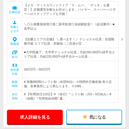
【メガ・ディスカウントストア「ラ・ムー」「ディオ」を運
営！】店舗運営全般をお任せします。バイヤー、スーパーバイザ
仕事内容
ーへのステップアップも可能！
＼◎人柄重視採用◎第二新卒歓迎◎未経験歓迎！《必須要件》■
対象と
高卒以上
なる方
【近畿エリアの店舗】 ＼選べます！／ ナショナル社員：全国勤
務可能 エリア社員：本拠地（ご自身が定…
勤務地
■大学院修了、大学卒ナショナル社員：月給260,000円+諸手当エ
リア社員：月給235,000円+諸手当ホーム社員：…
給与
350万円～500万円
初年度
年収
# 実働8時間のシフト制（休憩90分）※時間外労働有無:有※店
勤務
時間
舗、各事業所により異なります。※24時…
# 【年間休日110日】# 《休日》* シフト制（月8～9日休み）#
休日
休暇
《休暇》* 年間有給休暇* 夏…
求人詳細を見る
気になる