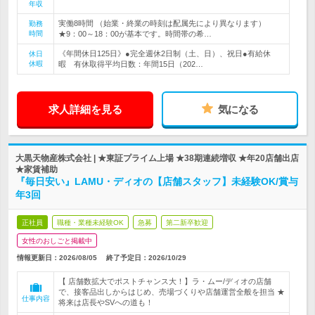
年収
実働8時間 （始業・終業の時刻は配属先により異なります）
勤務
時間
★9：00～18：00が基本です。時間帯の希…
《年間休日125日》●完全週休2日制（土、日）、祝日●有給休
休日
休暇
暇 有休取得平均日数：年間15日（202…
求人詳細を見る
気になる
大黒天物産株式会社 | ★東証プライム上場 ★38期連続増収 ★年20店舗出店
★家賃補助
『毎日安い』LAMU・ディオの【店舗スタッフ】未経験OK/賞与
年3回
正社員
職種・業種未経験OK
急募
第二新卒歓迎
女性のおしごと掲載中
情報更新日：2026/08/05
終了予定日：
2026/10/29
【 店舗数拡大でポストチャンス大！】ラ・ムー/ディオの店舗
で、接客品出しからはじめ、売場づくりや店舗運営全般を担当 ★
仕事内容
将来は店長やSVへの道も！