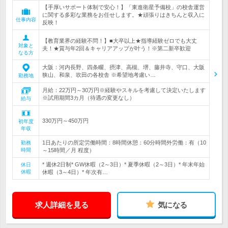
【手厚いサポート体制で安心！】「東進衛星予備校」の校舎運営
に関する多彩な業務をお任せします。★頑張りはきちんと収入に
仕事内容
反映！
【教育業界の経験不問！】■大卒以上★指導経験ゼロでも大丈
対象と
夫！★賞与年2回＆キャリアアップが叶う！※第二新卒歓迎
なる方
大阪：河内長野、四条畷、摂津、高槻、堺、藤井寺、守口、大阪
狭山、和泉、吹田の各校舎 ※希望地考慮い…
勤務地
月給：22万円～30万円※経験やスキルを考慮して決定いたします
※試用期間3カ月（待遇の変更なし）
給与
330万円～450万円
初年度
年収
1日あたりの所定労働時間：8時間休憩：60分時間外労働：有（10
勤務
時間
～15時間／月 程度）
* 週休2日制* GW休暇（2～3日）* 夏季休暇（2～3日）* 年末年始
休日
休暇
休暇（3～4日）* 年次有…
求人詳細を見る
気になる