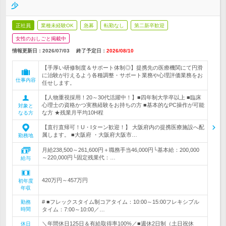
少
正社員
業種未経験OK
急募
転勤なし
第二新卒歓迎
女性のおしごと掲載中
情報更新日：2026/07/03
終了予定日：
2026/08/10
【手厚い研修制度＆サポート体制◎】提携先の医療機関にて円滑
に治験が行えるよう各種調整・サポート業務や心理評価業務をお
仕事内容
任せします。
【人物重視採用！20～30代活躍中！】■四年制大学卒以上 ■臨床
心理士の資格かつ実務経験をお持ちの方 ■基本的なPC操作が可能
対象と
な方 ★残業月平均10H程
なる方
【直行直帰可！U・Iターン歓迎！】 大阪府内の提携医療施設へ配
属します。 ■大阪府 ・大阪府大阪市…
勤務地
月給238,500～261,600円＋職務手当46,000円└基本給：200,000
～220,000円└固定残業代：…
給与
420万円～457万円
初年度
年収
# ■フレックスタイム制コアタイム：10:00～15:00フレキシブル
勤務
時間
タイム：7:00～10:00／…
＼年間休日125日＆有給取得率100%／■週休2日制（土日祝休
休日