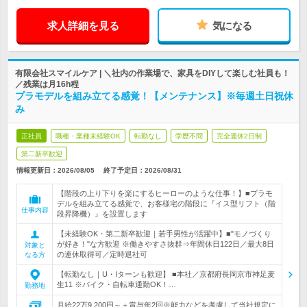
求人詳細を見る
気になる
有限会社スマイルケア | ＼社内の作業場で、家具をDIYして楽しむ社員も！
／残業は月16h程
プラモデルを組み立てる感覚！【メンテナンス】※毎週土日祝休
み
正社員
職種・業種未経験OK
転勤なし
学歴不問
完全週休2日制
第二新卒歓迎
情報更新日：2026/08/05
終了予定日：
2026/08/31
【階段の上り下りを楽にするヒーローのような仕事！】■プラモ
デルを組み立てる感覚で、お客様宅の階段に『イス型リフト（階
仕事内容
段昇降機）』を設置します
【未経験OK・第二新卒歓迎｜若手男性が活躍中】■"モノづくり
が好き！"な方歓迎 ※働きやすさ抜群⇒年間休日122日／最大8日
対象と
の連休取得可／定時退社可
なる方
【転勤なし｜U・Iターンも歓迎】 ■本社／京都府長岡京市神足麦
生11 ※バイク・自転車通勤OK！…
勤務地
月給22万9,200円～＋賞与年2回※能力などを考慮して当社規定に