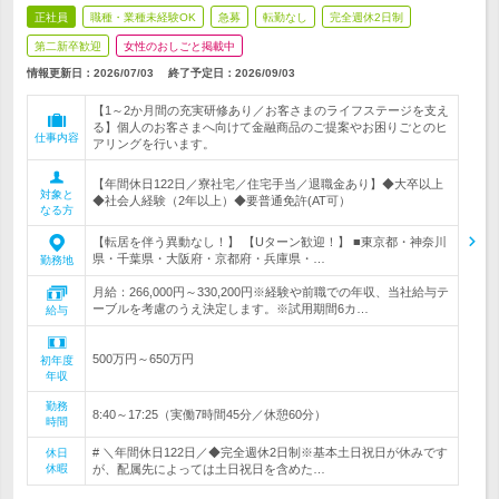
正社員
職種・業種未経験OK
急募
転勤なし
完全週休2日制
第二新卒歓迎
女性のおしごと掲載中
情報更新日：2026/07/03
終了予定日：
2026/09/03
【1～2か月間の充実研修あり／お客さまのライフステージを支え
る】個人のお客さまへ向けて金融商品のご提案やお困りごとのヒ
仕事内容
アリングを行います。
【年間休日122日／寮社宅／住宅手当／退職金あり】◆大卒以上
対象と
◆社会人経験（2年以上）◆要普通免許(AT可）
なる方
【転居を伴う異動なし！】 【Uターン歓迎！】 ■東京都・神奈川
県・千葉県・大阪府・京都府・兵庫県・…
勤務地
月給：266,000円～330,200円※経験や前職での年収、当社給与テ
ーブルを考慮のうえ決定します。※試用期間6カ…
給与
500万円～650万円
初年度
年収
勤務
8:40～17:25（実働7時間45分／休憩60分）
時間
# ＼年間休日122日／◆完全週休2日制※基本土日祝日が休みです
休日
休暇
が、配属先によっては土日祝日を含めた…