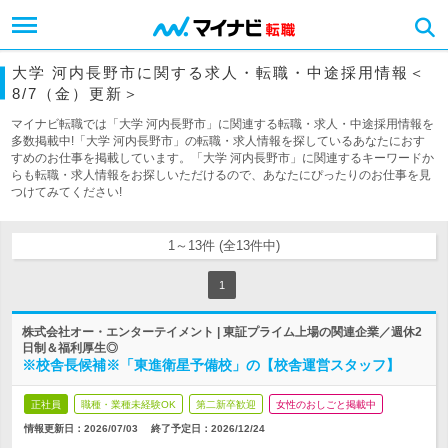
大学 河内長野市に関する求人・転職・中途採用情報＜
8/7（金）更新＞
マイナビ転職では「大学 河内長野市」に関連する転職・求人・中途採用情報を
多数掲載中!「大学 河内長野市」の転職・求人情報を探しているあなたにおす
すめのお仕事を掲載しています。「大学 河内長野市」に関連するキーワードか
らも転職・求人情報をお探しいただけるので、あなたにぴったりのお仕事を見
つけてみてください!
1～13件 (全13件中)
1
株式会社オー・エンターテイメント | 東証プライム上場の関連企業／週休2
日制＆福利厚生◎
※校舎長候補※「東進衛星予備校」の【校舎運営スタッフ】
正社員
職種・業種未経験OK
第二新卒歓迎
女性のおしごと掲載中
情報更新日：2026/07/03
終了予定日：
2026/12/24