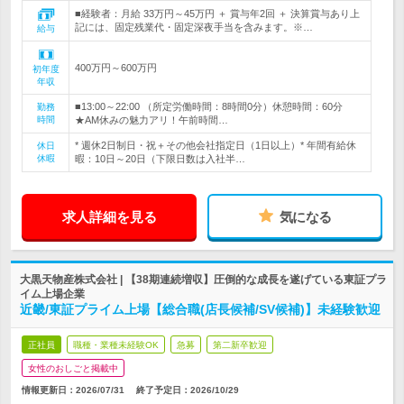
■経験者：月給 33万円～45万円 ＋ 賞与年2回 ＋ 決算賞与あり上
記には、固定残業代・固定深夜手当を含みます。※…
給与
400万円～600万円
初年度
年収
■13:00～22:00 （所定労働時間：8時間0分）休憩時間：60分
勤務
時間
★AM休みの魅力アリ！午前時間…
* 週休2日制日・祝＋その他会社指定日（1日以上）* 年間有給休
休日
休暇
暇：10日～20日（下限日数は入社半…
求人詳細を見る
気になる
大黒天物産株式会社 | 【38期連続増収】圧倒的な成長を遂げている東証プラ
イム上場企業
近畿/東証プライム上場【総合職(店長候補/SV候補)】未経験歓迎
正社員
職種・業種未経験OK
急募
第二新卒歓迎
女性のおしごと掲載中
情報更新日：2026/07/31
終了予定日：
2026/10/29