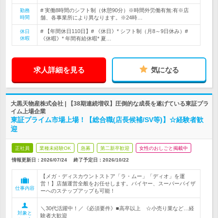
# 実働8時間のシフト制（休憩90分）※時間外労働有無:有※店
勤務
時間
舗、各事業所により異なります。※24時…
# 【年間休日110日】# 《休日》* シフト制（月8～9日休み）#
休日
休暇
《休暇》* 年間有給休暇* 夏…
求人詳細を見る
気になる
大黒天物産株式会社 | 【38期連続増収】圧倒的な成長を遂げている東証プラ
イム上場企業
東証プライム市場上場！【総合職(店長候補/SV等)】☆経験者歓
迎
正社員
業種未経験OK
急募
第二新卒歓迎
女性のおしごと掲載中
情報更新日：2026/07/24
終了予定日：
2026/10/22
【メガ・ディスカウントストア「ラ・ムー」「ディオ」を運
営！】店舗運営全般をお任せします。バイヤー、スーパーバイザ
仕事内容
ーへのステップアップも可能！
＼30代活躍中！／《必須要件》■高卒以上 ☆小売り業など…経
対象と
験者大歓迎