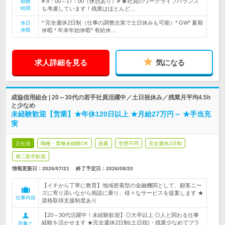
# 8：00～17：00（休憩あり）# ★社員のワークライフバランス
勤務
時間
も考慮しています！残業はほとんど…
* 完全週休2日制（仕事の調整次第で土日休みも可能）* GW* 夏期
休日
休暇
休暇 * 年末年始休暇* 有給休…
求人詳細を見る
気になる
成協信用組合 | 20～30代の若手社員活躍中／土日祝休み／残業月平均4.5h
と少なめ
未経験歓迎【営業】★年休120日以上 ★月給27万円～ ★手当充
実
正社員
職種・業種未経験OK
急募
学歴不問
完全週休2日制
第二新卒歓迎
情報更新日：2026/07/21
終了予定日：
2026/08/20
【イチから丁寧に教育】地域密着型の金融機関として、顧客ニー
ズに寄り添いながら相談に乗り、様々なサービスを提案します ★
仕事内容
資格取得支援制度あり
【20～30代活躍中！未経験歓迎】◎大卒以上 ◎人と関わる仕事
経験を活かせます ★完全週休2日制(土日祝)・残業少なめでプラ
対象と