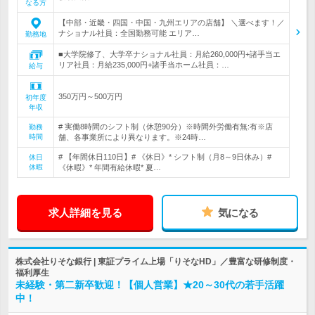
なる方
【中部・近畿・四国・中国・九州エリアの店舗】 ＼選べます！／
ナショナル社員：全国勤務可能 エリア…
勤務地
■大学院修了、大学卒ナショナル社員：月給260,000円+諸手当エ
リア社員：月給235,000円+諸手当ホーム社員：…
給与
350万円～500万円
初年度
年収
# 実働8時間のシフト制（休憩90分）※時間外労働有無:有※店
勤務
時間
舗、各事業所により異なります。※24時…
# 【年間休日110日】# 《休日》* シフト制（月8～9日休み）#
休日
休暇
《休暇》* 年間有給休暇* 夏…
求人詳細を見る
気になる
株式会社りそな銀行 | 東証プライム上場「りそなHD」／豊富な研修制度・
福利厚生
未経験・第二新卒歓迎！【個人営業】★20～30代の若手活躍
中！