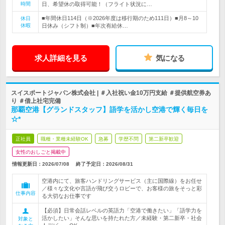
時間
日、希望休の取得可能！（フライト状況に…
■年間休日114日（※2026年度は移行期のため111日）■月8～10
休日
休暇
日休み（シフト制）■年次有給休…
求人詳細を見る
気になる
スイスポートジャパン株式会社 | ＃入社祝い金10万円支給 ＃提供航空券あ
り ＃借上社宅完備
那覇空港【グランドスタッフ】語学を活かし空港で輝く毎日を
☆*
正社員
職種・業種未経験OK
急募
学歴不問
第二新卒歓迎
女性のおしごと掲載中
情報更新日：2026/07/08
終了予定日：
2026/08/31
空港内にて、旅客ハンドリングサービス（主に国際線）をお任せ
／様々な文化や言語が飛び交うロビーで、お客様の旅をそっと彩
仕事内容
る大切なお仕事です
【必須】日常会話レベルの英語力「空港で働きたい」「語学力を
活かしたい」そんな思いを持たれた方／未経験・第二新卒・社会
対象と