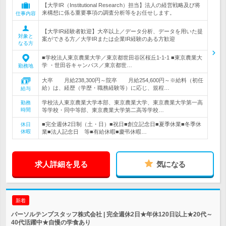
【大学IR（Institutional Research）担当】法人の経営戦略及び将
来構想に係る重要事項の調査分析等をお任せします。
仕事内容
【大学IR経験者歓迎】大卒以上／データ分析、データを用いた提
対象と
案ができる方／大学IRまたは企業IR経験のある方歓迎
なる方
■学校法人東京農業大学／東京都世田谷区桜丘1-1-1 ■東京農業大
学 ・世田谷キャンパス／東京都世…
勤務地
大卒 月給238,300円～院卒 月給254,600円～※給料（初任
給）は、経歴（学歴・職務経験等）に応じ、規程…
給与
学校法人東京農業大学本部、東京農業大学、東京農業大学第一高
勤務
時間
等学校・同中等部、東京農業大学第二高等学校…
■完全週休2日制（土・日）■祝日■創立記念日■夏季休業■冬季休
休日
休暇
業■法人記念日 等■有給休暇■慶弔休暇…
求人詳細を見る
気になる
新着
パーソルテンプスタッフ株式会社 | 完全週休2日★年休120日以上★20代～
40代活躍中★自慢の学食あり