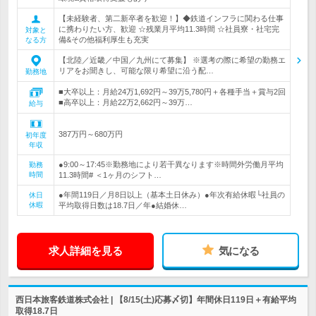
【未経験者、第二新卒者を歓迎！】◆鉄道インフラに関わる仕事
に携わりたい方、歓迎 ☆残業月平均11.3時間 ☆社員寮・社宅完
対象と
備&その他福利厚生も充実
なる方
【北陸／近畿／中国／九州にて募集】 ※選考の際に希望の勤務エ
リアをお聞きし、可能な限り希望に沿う配…
勤務地
■大卒以上：月給24万1,692円～39万5,780円＋各種手当＋賞与2回
■高卒以上：月給22万2,662円～39万…
給与
387万円～680万円
初年度
年収
●9:00～17:45※勤務地により若干異なります※時間外労働月平均
勤務
時間
11.3時間# ＜1ヶ月のシフト…
●年間119日／月8日以上（基本土日休み）●年次有給休暇└社員の
休日
休暇
平均取得日数は18.7日／年●結婚休…
求人詳細を見る
気になる
西日本旅客鉄道株式会社 | 【8/15(土)応募〆切】年間休日119日＋有給平均
取得18.7日