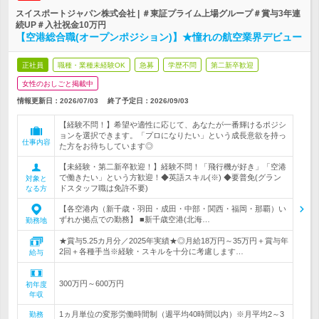
スイスポートジャパン株式会社 | ＃東証プライム上場グループ＃賞与3年連
続UP＃入社祝金10万円
【空港総合職(オープンポジション)】★憧れの航空業界デビュー
正社員
職種・業種未経験OK
急募
学歴不問
第二新卒歓迎
女性のおしごと掲載中
情報更新日：2026/07/03
終了予定日：
2026/09/03
【経験不問！】希望や適性に応じて、あなたが一番輝けるポジシ
ョンを選択できます。「プロになりたい」という成長意欲を持っ
仕事内容
た方をお待ちしています◎
【未経験・第二新卒歓迎！】経験不問！「飛行機が好き」「空港
で働きたい」という方歓迎！◆英語スキル(※) ◆要普免(グラン
対象と
ドスタッフ職は免許不要)
なる方
【各空港内（新千歳・羽田・成田・中部・関西・福岡・那覇）い
ずれか拠点での勤務】 ■新千歳空港(北海…
勤務地
★賞与5.25カ月分／2025年実績★◎月給18万円～35万円＋賞与年
2回＋各種手当※経験・スキルを十分に考慮します…
給与
300万円～600万円
初年度
年収
1ヵ月単位の変形労働時間制（週平均40時間以内）※月平均2～3
勤務