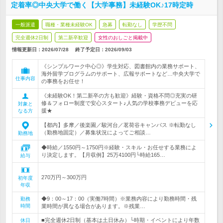
定着率◎中央大学で働く【大学事務】未経験OK♪17時定時
一般派遣
職種・業種未経験OK
急募
転勤なし
学歴不問
完全週休2日制
第二新卒歓迎
女性のおしごと掲載中
情報更新日：2026/07/28
終了予定日：
2026/09/03
《シンプルワーク中心◎》学生対応、図書館内の業務サポート、
海外留学プログラムのサポート、広報サポートなど…中央大学で
仕事内容
の事務をお任せ！
《未経験OK！第二新卒の方も歓迎》経験・資格不問◎充実の研
修＆フォロー制度で安心スタート♪人気の学校事務デビューを応
対象と
援★
なる方
【都内】多摩／後楽園／駿河台／茗荷谷キャンパス ※転勤なし
（勤務地固定）／募集状況によってご相談…
勤務地
◆時給／1550円～1750円※経験・スキル・お任せする業務によ
り決定します。【月収例】25万4100円└時給165…
給与
270万円～300万円
初年度
年収
◆9：00～17：00（実働7時間）※業務内容により勤務時間・残
勤務
時間
業時間が異なる場合があります。※残業…
■完全週休2日制（基本は土日休み）└時期・イベントにより年数
休日