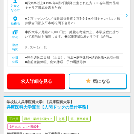
■四大卒以上■1987年4月2日以降に生まれた方（※若年層の長期
対象と
キャリア形成を図るため）
なる方
■文京キャンパス／福井県福井市文京3-9-1 ■松岡キャンパス／福
井県吉田郡永平寺町松岡下合月23…
勤務地
◆四大卒／月給232,000円に、経験を考慮の上、本学規程に基づ
いて相当給を加算します。◆試用期間は6ヶ月です（給与…
給与
勤務
8：30～17：15
時間
■完全週休二日制 （土日）、祝日■夏季休暇■結婚休暇■忌引休暇
休日
休暇
■産前産後休暇、病気休暇、子の看護等休…
求人詳細を見る
気になる
学校法人兵庫医科大学 | 【兵庫医科大学】
兵庫医科大学運営【人間ドックの受付事務】
正社員
職種・業種未経験OK
急募
第二新卒歓迎
女性のおしごと掲載中
情報更新日：2026/07/28
終了予定日：
2026/08/31