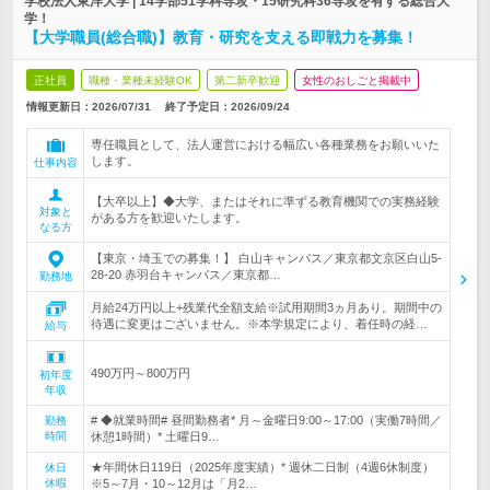
学校法人東洋大学 | 14学部51学科専攻・15研究科36専攻を有する総合大
学！
【大学職員(総合職)】教育・研究を支える即戦力を募集！
正社員
職種・業種未経験OK
第二新卒歓迎
女性のおしごと掲載中
情報更新日：2026/07/31
終了予定日：
2026/09/24
専任職員として、法人運営における幅広い各種業務をお願いいた
します。
仕事内容
【大卒以上】◆大学、またはそれに準ずる教育機関での実務経験
対象と
がある方を歓迎いたします。
なる方
【東京・埼玉での募集！】 白山キャンパス／東京都文京区白山5‐
28‐20 赤羽台キャンパス／東京都…
勤務地
月給24万円以上+残業代全額支給※試用期間3ヵ月あり。期間中の
待遇に変更はございません。※本学規定により、着任時の経…
給与
490万円～800万円
初年度
年収
# ◆就業時間# 昼間勤務者* 月～金曜日9:00～17:00（実働7時間／
勤務
時間
休憩1時間）* 土曜日9…
★年間休日119日（2025年度実績）* 週休二日制（4週6休制度）
休日
休暇
※5～7月・10～12月は「月2…