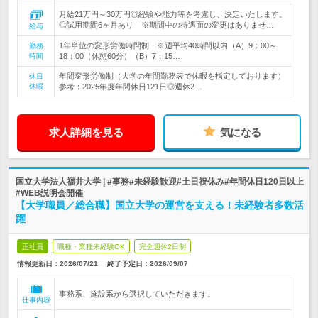
月給21万円～30万円◎経験や能力等を考慮し、決定いたします。
◎試用期間6ヶ月あり ※期間中の待遇面の変更はありませ…
給与
1年単位の変形労働時間制 ※週平均40時間以内（A）9：00～
勤務
時間
18：00（休憩60分）（B）7：15…
年間変形労働制（大学の年間勤務表で休暇を指定しております）
休日
休暇
参考：2025年度年間休日121日◎週休2…
求人詳細を見る
気になる
国立大学法人福井大学 | #事務#未経験歓迎#土日祝休み#年間休日120日以上
#WEB説明会開催
【大学職員／総合職】国立大学の運営を支える！未経験者多数活
躍
正社員
職種・業種未経験OK
完全週休2日制
情報更新日：2026/07/21
終了予定日：
2026/09/07
事務系、施設系から選択していただきます。
仕事内容