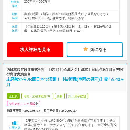
250万円～350万円
初年度
年収
実働8時間 （始業・終業の時刻は配属先により異なります）
勤務
時間
★9：00～18：00が基本です。時間帯の希…
《年間休日125日》●完全週休2日制（土、日）、祝日●有給休
休日
休暇
暇 有休取得平均日数：年間15日（202…
求人詳細を見る
気になる
西日本旅客鉄道株式会社 | 【8/15(土)応募〆切】基本土日休/年休119日/男性
の育休実績豊富
未経験からJR西日本で活躍！【技術職(車両の保守)】賞与5.42ヶ
月
正社員
職種・業種未経験OK
急募
第二新卒歓迎
女性のおしごと掲載中
情報更新日：2026/08/03
終了予定日：
2026/08/27
【JR西日本が持つ約6,500両の車両を最前線で守る仕事！】鉄道
車両の保守・メンテナンスを中心にお任せします。☆万全の育成
仕事内容
環境&資格取得支援もあり