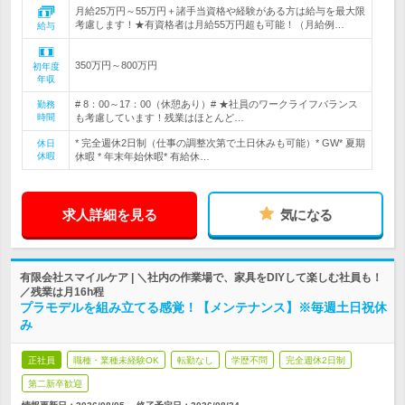
月給25万円～55万円＋諸手当資格や経験がある方は給与を最大限
考慮します！★有資格者は月給55万円超も可能！（月給例…
給与
350万円～800万円
初年度
年収
# 8：00～17：00（休憩あり）# ★社員のワークライフバランス
勤務
時間
も考慮しています！残業はほとんど…
* 完全週休2日制（仕事の調整次第で土日休みも可能）* GW* 夏期
休日
休暇
休暇 * 年末年始休暇* 有給休…
求人詳細を見る
気になる
有限会社スマイルケア | ＼社内の作業場で、家具をDIYして楽しむ社員も！
／残業は月16h程
プラモデルを組み立てる感覚！【メンテナンス】※毎週土日祝休
み
正社員
職種・業種未経験OK
転勤なし
学歴不問
完全週休2日制
第二新卒歓迎