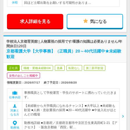
休暇
回ほど土曜出勤をお願いする可能性がありま…
求人詳細を見る
気になる
学校法人京都育英館 | 人物重視の採用です/看護の知識は必要ありません/年
間休日120日
京都看護大学【大学事務】（正職員）20～40代活躍中★未経験
歓迎
正社員
職種・業種未経験OK
急募
転勤なし
第二新卒歓迎
女性のおしごと掲載中
情報更新日：2026/07/17
終了予定日：
2026/08/20
事務職員として学校運営・学生のサポートに携わっていただきま
す。
仕事内容
【未経験から大学職員になれるチャンス】■大卒以上 ■未経験も
歓迎 ■人柄・意欲重視の採用 ■20～40代活躍中 ■中途入社がほと
対象と
んどの職場
なる方
勤務地詳細 ■京都府／京都府京都市中京区壬生東高田町1-21 【ア
クセス】 ・阪急京都線「西院」駅…
勤務地