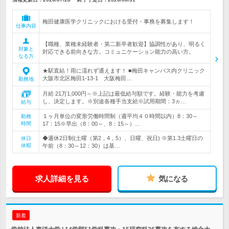
梅田健康医学クリニックにおける受付・事務を募集します！
仕事内容
【職種、業種未経験者・第二新卒者歓迎】協調性があり、明るく
対象と
対応できる前向きな方。コミュニケーション能力の高い方。
なる方
★駅直結！雨に濡れず通えます！ ■梅田キャンパス内クリニック
大阪市北区梅田1-13-1 大阪梅田…
勤務地
月給 21万1,000円～※上記は最低給与額です。経験・能力を考慮
し、決定します。※別途各種手当支給※試用期間：3ヵ…
給与
１ヶ月単位の変形労働時間制（週平均４０時間以内）8：30～
勤務
時間
17：15※早出（8：00～、8：15～）…
◆週休2日制(土曜（第2，4，5）、日曜、祝日) ※第1.3土曜日の
休日
休暇
午前（8：30～12：30）は基…
求人詳細を見る
気になる
新着