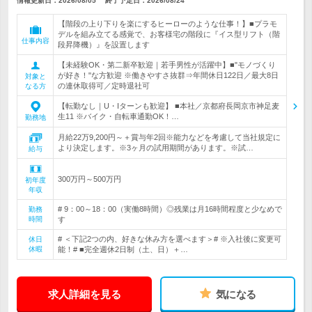
情報更新日：2026/08/05
終了予定日：
2026/08/24
【階段の上り下りを楽にするヒーローのような仕事！】■プラモ
デルを組み立てる感覚で、お客様宅の階段に『イス型リフト（階
仕事内容
段昇降機）』を設置します
【未経験OK・第二新卒歓迎｜若手男性が活躍中】■"モノづくり
が好き！"な方歓迎 ※働きやすさ抜群⇒年間休日122日／最大8日
対象と
の連休取得可／定時退社可
なる方
【転勤なし｜U・Iターンも歓迎】 ■本社／京都府長岡京市神足麦
生11 ※バイク・自転車通勤OK！…
勤務地
月給22万9,200円～＋賞与年2回※能力などを考慮して当社規定に
より決定します。※3ヶ月の試用期間があります。※試…
給与
300万円～500万円
初年度
年収
# 9：00～18：00（実働8時間）◎残業は月16時間程度と少なめで
勤務
時間
す
# ＜下記2つの内、好きな休み方を選べます＞# ※入社後に変更可
休日
休暇
能！# ■完全週休2日制（土、日）＋…
求人詳細を見る
気になる