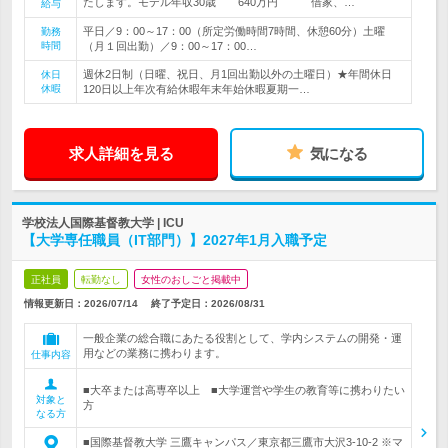
たします。モデル年収30歳 640万円 借家、…
給与
平日／9：00～17：00（所定労働時間7時間、休憩60分）土曜
勤務
時間
（月１回出勤）／9：00～17：00…
週休2日制（日曜、祝日、月1回出勤以外の土曜日）★年間休日
休日
休暇
120日以上年次有給休暇年末年始休暇夏期一…
求人詳細を見る
気になる
学校法人国際基督教大学 | ICU
【大学専任職員（IT部門）】2027年1月入職予定
正社員
転勤なし
女性のおしごと掲載中
情報更新日：2026/07/14
終了予定日：
2026/08/31
一般企業の総合職にあたる役割として、学内システムの開発・運
用などの業務に携わります。
仕事内容
■大卒または高専卒以上 ■大学運営や学生の教育等に携わりたい
対象と
方
なる方
■国際基督教大学 三鷹キャンパス／東京都三鷹市大沢3-10-2 ※マ