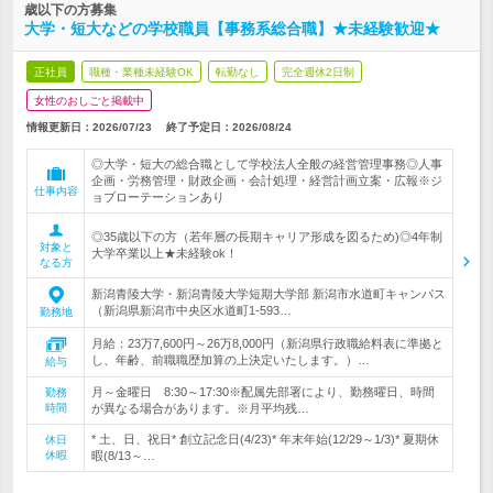
歳以下の方募集
大学・短大などの学校職員【事務系総合職】★未経験歓迎★
正社員
職種・業種未経験OK
転勤なし
完全週休2日制
女性のおしごと掲載中
情報更新日：2026/07/23
終了予定日：
2026/08/24
◎大学・短大の総合職として学校法人全般の経営管理事務◎人事
企画・労務管理・財政企画・会計処理・経営計画立案・広報※ジ
仕事内容
ョブローテーションあり
◎35歳以下の方（若年層の長期キャリア形成を図るため)◎4年制
対象と
大学卒業以上★未経験ok！
なる方
新潟青陵大学・新潟青陵大学短期大学部 新潟市水道町キャンパス
（新潟県新潟市中央区水道町1-593…
勤務地
月給：23万7,600円～26万8,000円（新潟県行政職給料表に準拠と
し、年齢、前職職歴加算の上決定いたします。）…
給与
月～金曜日 8:30～17:30※配属先部署により、勤務曜日、時間
勤務
時間
が異なる場合があります。※月平均残…
* 土、日、祝日* 創立記念日(4/23)* 年末年始(12/29～1/3)* 夏期休
休日
休暇
暇(8/13～…