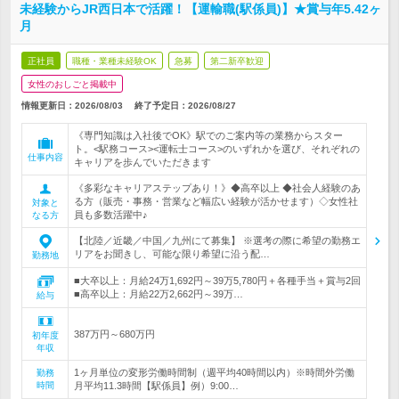
未経験からJR西日本で活躍！【運輸職(駅係員)】★賞与年5.42ヶ
月
正社員
職種・業種未経験OK
急募
第二新卒歓迎
女性のおしごと掲載中
情報更新日：2026/08/03
終了予定日：
2026/08/27
《専門知識は入社後でOK》駅でのご案内等の業務からスター
ト。<駅務コース><運転士コース>のいずれかを選び、それぞれの
仕事内容
キャリアを歩んでいただきます
《多彩なキャリアステップあり！》◆高卒以上 ◆社会人経験のあ
る方（販売・事務・営業など幅広い経験が活かせます）◇女性社
対象と
員も多数活躍中♪
なる方
【北陸／近畿／中国／九州にて募集】 ※選考の際に希望の勤務エ
リアをお聞きし、可能な限り希望に沿う配…
勤務地
■大卒以上：月給24万1,692円～39万5,780円＋各種手当＋賞与2回
■高卒以上：月給22万2,662円～39万…
給与
387万円～680万円
初年度
年収
1ヶ月単位の変形労働時間制（週平均40時間以内）※時間外労働
勤務
時間
月平均11.3時間【駅係員】例）9:00…