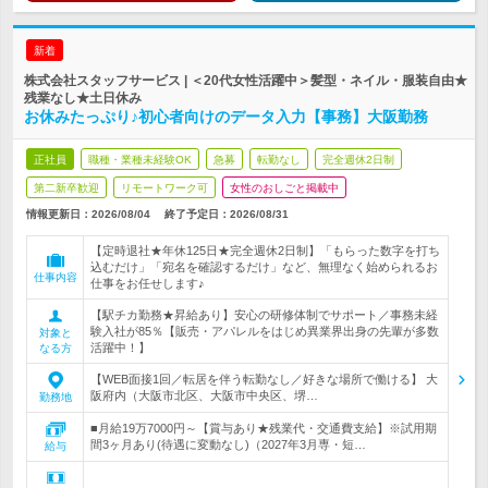
新着
株式会社スタッフサービス | ＜20代女性活躍中＞髪型・ネイル・服装自由★
残業なし★土日休み
お休みたっぷり♪初心者向けのデータ入力【事務】大阪勤務
正社員
職種・業種未経験OK
急募
転勤なし
完全週休2日制
第二新卒歓迎
リモートワーク可
女性のおしごと掲載中
情報更新日：2026/08/04
終了予定日：
2026/08/31
【定時退社★年休125日★完全週休2日制】「もらった数字を打ち
込むだけ」「宛名を確認するだけ」など、無理なく始められるお
仕事内容
仕事をお任せします♪
【駅チカ勤務★昇給あり】安心の研修体制でサポート／事務未経
験入社が85％【販売・アパレルをはじめ異業界出身の先輩が多数
対象と
活躍中！】
なる方
【WEB面接1回／転居を伴う転勤なし／好きな場所で働ける】 大
阪府内（大阪市北区、大阪市中央区、堺…
勤務地
■月給19万7000円～【賞与あり★残業代・交通費支給】※試用期
間3ヶ月あり(待遇に変動なし)（2027年3月専・短…
給与