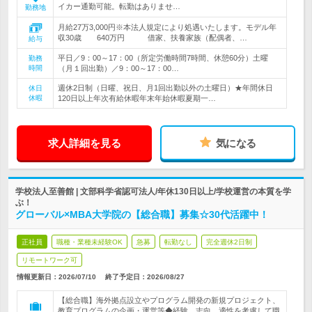
イカー通勤可能。転勤はありませ…
勤務地
月給27万3,000円※本法人規定により処遇いたします。モデル年
収30歳 640万円 借家、扶養家族（配偶者、…
給与
平日／9：00～17：00（所定労働時間7時間、休憩60分）土曜
勤務
時間
（月１回出勤）／9：00～17：00…
週休2日制（日曜、祝日、月1回出勤以外の土曜日）★年間休日
休日
休暇
120日以上年次有給休暇年末年始休暇夏期一…
求人詳細を見る
気になる
学校法人至善館 | 文部科学省認可法人/年休130日以上/学校運営の本質を学
ぶ！
グローバル×MBA大学院の【総合職】募集☆30代活躍中！
正社員
職種・業種未経験OK
急募
転勤なし
完全週休2日制
リモートワーク可
情報更新日：2026/07/10
終了予定日：
2026/08/27
【総合職】海外拠点設立やプログラム開発の新規プロジェクト、
教育プログラムの企画・運営等◆経験、志向、適性を考慮して職