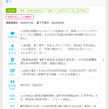
る！
正社員
職種・業種未経験OK
急募
学歴不問
第二新卒歓迎
女性のおしごと掲載中
情報更新日：2026/07/31
終了予定日：
2026/10/01
≪充実の研修からスタート≫空港内にて、旅客ハンドリングサー
ビス（主に国際線）をお任せ◎先輩の約9割が未経験入社だから
仕事内容
安心♪
＼未経験・第二新卒・社会人デビューOK／【必須】日常会話レ
ベルの英語力 ◎「空港で働きたい」「語学力を活かしたい」…
対象と
そんな方にピッタリ！
なる方
【勤務地詳細】 ■新千歳空港 北海道千歳市美々 ※公共交通機関
運行外の時間帯に出勤・退勤の場合は、…
勤務地
＼頑張り還元！5.25カ月分/2025年実績／◎月給18万円～35万円
＋賞与年2回＋各種手当※経験・スキルを考慮のう…
給与
300万円～600万円
初年度
年収
1ヵ月単位の変形労働時間制（週平均40時間以内）※月平均2～3
勤務
時間
日、希望休の取得可能！（フライト状況に…
■年間休日114日（※2026年度は移行期のため111日）■月8～10
休日