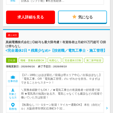
休暇
日休み（シフト制）■年次有給休…
求人詳細を見る
気になる
残り4日
真鍋電機株式会社 | ◎給与も最大限考慮！有資格者は月給55万円超可 ◎掛
け持ちなし
<完全週休2日＊残業少なめ>【技術職／電気工事士・施工管理】
正社員
職種・業種未経験OK
転勤なし
完全週休2日制
第二新卒歓迎
情報更新日：2026/06/16
終了予定日：
2026/08/10
【17～18時にはほぼ退社／現場は堺エリア中心／出張ほぼなし】
「電気工事」OR「電気施工管理」のいずれかを担当。※まずは
仕事内容
できることからスタート！
＼実務未経験でもOK！／★電気工事士の有資格者⇒好待遇で採
用 ★電気系の知識がある方、電気じゃなくても建設などの現場で
対象と
働いていた方は歓迎！
なる方
【転勤なし！I・Uターン歓迎！マイカー通勤OK】 本社（自社ビ
ル）大阪府堺市堺区石津町3-7-32…
勤務地