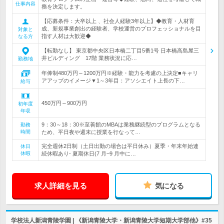
仕事内容
務を決定します。
【応募条件：大卒以上 、社会人経験3年以上】◆教育・人材育
成、新規事業創出の経験者、学校運営のプロフェッショナルを目
対象と
指す人材は大歓迎◆
なる方
【転勤なし】 東京都中央区日本橋二丁目5番1号 日本橋高島屋三
井ビルディング 17階 業務状況に応…
勤務地
年俸制480万円～1200万円※経験・能力を考慮の上決定■キャリ
アアップのイメージ▼1～3年目：アソシエイト上長の下…
給与
450万円～900万円
初年度
年収
9：30～18：30※至善館のMBAは業務継続型のプログラムとなる
勤務
時間
ため、平日夜や週末に授業を行なって…
完全週休2日制（土日出勤の場合は平日休み）夏季・年末年始連
休日
休暇
続休暇あり- 夏期休日(7 月~9 月中に…
求人詳細を見る
気になる
学校法人新潟青陵学園 | 《新潟青陵大学・新潟青陵大学短期大学部他》#35