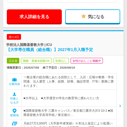
求人詳細を見る
気になる
残り4日
学校法人国際基督教大学 | ICU
【大学専任職員（総合職）】2027年1月入職予定
正社員
職種・業種未経験OK
転勤なし
女性のおしごと掲載中
情報更新日：2026/07/08
終了予定日：
2026/08/10
一般企業の総合職にあたる役割として、入試・広報や教務・学生
関連、法人運営（人事、総務、財務、施設管理、IT等）業務に携
仕事内容
わります。
■大卒以上 ■大学運営や学生の教育等に携わりたい方
対象と
なる方
■国際基督教大学 三鷹キャンパス／東京都三鷹市大沢3-10-2 ■国
際基督教大学高等学校／東京都小…
勤務地
月給27万3,000円（大学新卒者実績）※本法人規定により処遇い