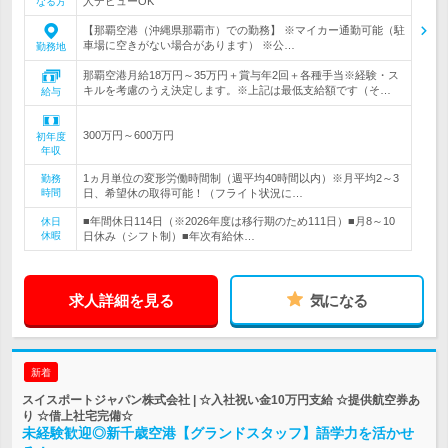
人デビューOK
なる方
【那覇空港（沖縄県那覇市）での勤務】 ※マイカー通勤可能（駐
車場に空きがない場合があります） ※公…
勤務地
那覇空港月給18万円～35万円＋賞与年2回＋各種手当※経験・ス
キルを考慮のうえ決定します。※上記は最低支給額です（そ…
給与
300万円～600万円
初年度
年収
1ヵ月単位の変形労働時間制（週平均40時間以内）※月平均2～3
勤務
時間
日、希望休の取得可能！（フライト状況に…
■年間休日114日（※2026年度は移行期のため111日）■月8～10
休日
休暇
日休み（シフト制）■年次有給休…
求人詳細を見る
気になる
新着
スイスポートジャパン株式会社 | ☆入社祝い金10万円支給 ☆提供航空券あ
り ☆借上社宅完備☆
未経験歓迎◎新千歳空港【グランドスタッフ】語学力を活かせ