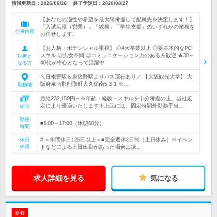
情報更新日：2026/06/26
終了予定日：
2026/08/27
【あなたの適性や希望を最大限考慮して配属先を決定します！】
「入試広報（営業）」「総務」「学生支援」のいずれかの業務を
仕事内容
お任せします。
【お人柄・ポテンシャル重視】 ◎4大卒業以上 ◎要基本的なPC
スキル ◎男女不問 ◎コミュニケーション力のある方歓迎 ★30～
対象と
40代が中心となって活躍中
なる方
＼日根野駅＆泉佐野駅よりバス運行あり／ 【大阪観光大学】 大
阪府泉南郡熊取町大久保南5-3-1 ※…
勤務地
月給232,150円～※年齢・経験・スキルを十分考慮の上、当社規
定により優遇いたします※上記には、固定時間外勤務手当…
給与
勤務
■9:00～17:00（休憩60分）
時間
# ＝年間休日125日以上＝■完全週休2日制（土日休み）※イベン
休日
休暇
トなどによる土日出勤があった場合は振…
求人詳細を見る
気になる
新着