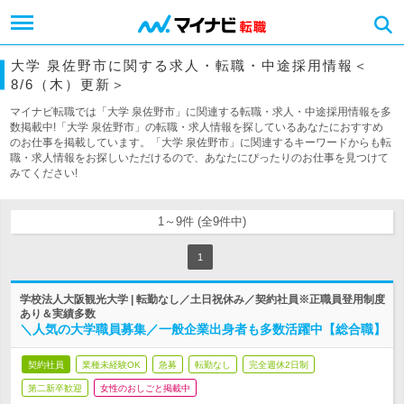
大学 泉佐野市に関する求人・転職・中途採用情報＜
8/6（木）更新＞
マイナビ転職では「大学 泉佐野市」に関連する転職・求人・中途採用情報を多
数掲載中!「大学 泉佐野市」の転職・求人情報を探しているあなたにおすすめ
のお仕事を掲載しています。「大学 泉佐野市」に関連するキーワードからも転
職・求人情報をお探しいただけるので、あなたにぴったりのお仕事を見つけて
みてください!
1～9件 (全9件中)
1
学校法人大阪観光大学 | 転勤なし／土日祝休み／契約社員※正職員登用制度
あり＆実績多数
＼人気の大学職員募集／一般企業出身者も多数活躍中【総合職】
契約社員
業種未経験OK
急募
転勤なし
完全週休2日制
第二新卒歓迎
女性のおしごと掲載中