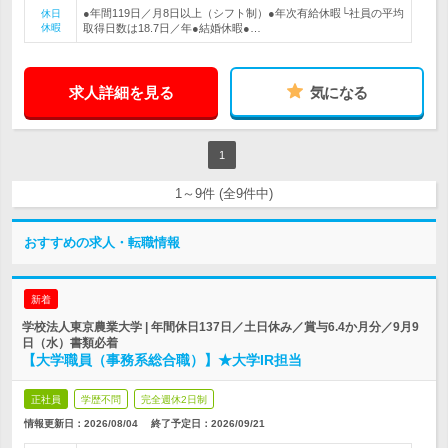
●年間119日／月8日以上（シフト制）●年次有給休暇└社員の平均
休日
休暇
取得日数は18.7日／年●結婚休暇●…
求人詳細を見る
気になる
1
1～9件 (全9件中)
おすすめの求人・転職情報
新着
学校法人東京農業大学 | 年間休日137日／土日休み／賞与6.4か月分／9月9
日（水）書類必着
【大学職員（事務系総合職）】★大学IR担当
正社員
学歴不問
完全週休2日制
情報更新日：2026/08/04
終了予定日：
2026/09/21