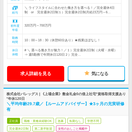
＼ ライフスタイルに合わせた働き方を選べる！／完全週休4日
制 or 完全週休2日制１）完全週休2日制月給23万円～6…
給与
320万円～700万円
初年度
年収
勤務
10：00～18：30（休憩60分あり）★残業ほぼなし！
時間
# ＼ 選べる働き方が魅力！／１）完全週休2日制（火曜・水曜）
休日
休暇
⇒ 週5勤務で年間休日120日２）完全…
求人詳細を見る
気になる
株式会社バレッグス | 《上場企業》敷金礼金0の借上社宅*資格取得支援あり
*年休120日
＼平均年齢29.7歳／【ルームアドバイザー】★3ヶ月の充実研修
有
正社員
職種・業種未経験OK
急募
転勤なし
学歴不問
完全週休2日制
第二新卒歓迎
女性のおしごと掲載中