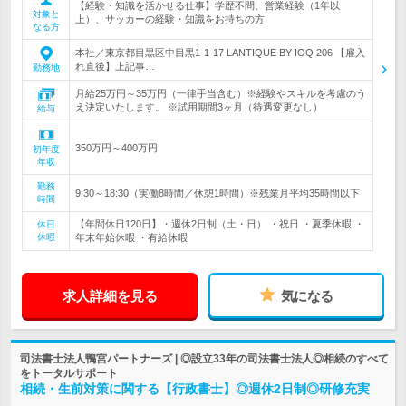
【経験・知識を活かせる仕事】学歴不問、営業経験（1年以
対象と
上）、サッカーの経験・知識をお持ちの方
なる方
本社／東京都目黒区中目黒1-1-17 LANTIQUE BY IOQ 206 【雇入
れ直後】上記事…
勤務地
月給25万円～35万円（一律手当含む）※経験やスキルを考慮のう
え決定いたします。 ※試用期間3ヶ月（待遇変更なし）
給与
350万円～400万円
初年度
年収
勤務
9:30～18:30（実働8時間／休憩1時間）※残業月平均35時間以下
時間
【年間休日120日】・週休2日制（土・日） ・祝日 ・夏季休暇 ・
休日
休暇
年末年始休暇 ・有給休暇
求人詳細を見る
気になる
司法書士法人鴨宮パートナーズ | ◎設立33年の司法書士法人◎相続のすべて
をトータルサポート
相続・生前対策に関する【行政書士】◎週休2日制◎研修充実