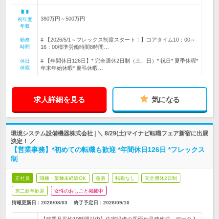
380万円～500万円
初年度
年収
# 【2026/5/1～フレックス制度スタート！】コアタイム10：00～
勤務
時間
16：00標準労働時間8時間…
# 【年間休日126日】* 完全週休2日制（土、日）* 祝日* 夏季休暇*
休日
休暇
年末年始休暇* 慶弔休暇…
求人詳細を見る
気になる
環境システム設備機器株式会社 | ＼ 8/29(土)マイナビ転職フェア新宿に出展
決定！ ／
【営業事務】*初めての転職も歓迎 *年間休日126日 *フレックス
制
正社員
職種・業種未経験OK
急募
転勤なし
完全週休2日制
第二新卒歓迎
女性のおしごと掲載中
情報更新日：2026/08/03
終了予定日：
2026/09/10