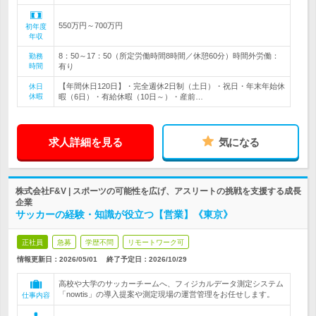
550万円～700万円
初年度
年収
8：50～17：50（所定労働時間8時間／休憩60分）時間外労働：
勤務
時間
有り
【年間休日120日】・完全週休2日制（土日）・祝日・年末年始休
休日
休暇
暇（6日）・有給休暇（10日～）・産前…
求人詳細を見る
気になる
株式会社F&V | スポーツの可能性を広げ、アスリートの挑戦を支援する成長
企業
サッカーの経験・知識が役立つ【営業】《東京》
正社員
急募
学歴不問
リモートワーク可
情報更新日：2026/05/01
終了予定日：
2026/10/29
高校や大学のサッカーチームへ、フィジカルデータ測定システム
「nowtis」の導入提案や測定現場の運営管理をお任せします。
仕事内容