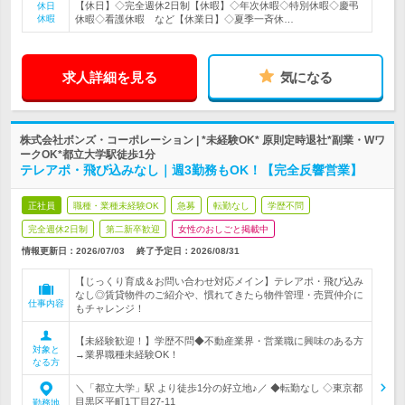
【休日】◇完全週休2日制【休暇】◇年次休暇◇特別休暇◇慶弔
休日
休暇
休暇◇看護休暇 など【休業日】◇夏季一斉休…
求人詳細を見る
気になる
株式会社ボンズ・コーポレーション | *未経験OK* 原則定時退社*副業・Wワ
ークOK*都立大学駅徒歩1分
テレアポ・飛び込みなし｜週3勤務もOK！【完全反響営業】
正社員
職種・業種未経験OK
急募
転勤なし
学歴不問
完全週休2日制
第二新卒歓迎
女性のおしごと掲載中
情報更新日：2026/07/03
終了予定日：
2026/08/31
【じっくり育成＆お問い合わせ対応メイン】テレアポ・飛び込み
なし◎賃貸物件のご紹介や、慣れてきたら物件管理・売買仲介に
仕事内容
もチャレンジ！
【未経験歓迎！】学歴不問◆不動産業界・営業職に興味のある方
対象と
→業界職種未経験OK！
なる方
＼「都立大学」駅 より徒歩1分の好立地♪／ ◆転勤なし ◇東京都
目黒区平町1丁目27-11
勤務地