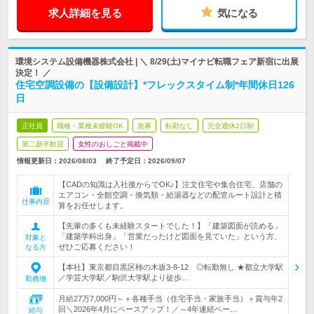
求人詳細を見る
気になる
環境システム設備機器株式会社 | ＼ 8/29(土)マイナビ転職フェア新宿に出展
決定！ ／
住宅空調設備の【設備設計】*フレックスタイム制*年間休日126
日
正社員
職種・業種未経験OK
急募
転勤なし
完全週休2日制
第二新卒歓迎
女性のおしごと掲載中
情報更新日：2026/08/03
終了予定日：
2026/09/07
【CADの知識は入社後からでOK♪】注文住宅や集合住宅、店舗の
エアコン・全館空調・換気類・給湯器などの配管ルート設計と積
仕事内容
算をお任せします。
【先輩の多くも未経験スタートでした！】「建築図面が読める」
「建築学科出身」「営業だったけど図面を見ていた」という方、
対象と
ぜひご応募ください！
なる方
【本社】東京都目黒区柿の木坂3-8-12 ◎転勤無し ★都立大学駅
／学芸大学駅／駒沢大学駅より徒歩…
勤務地
月給27万7,000円～＋各種手当（住宅手当・家族手当）＋賞与年2
回＼2026年4月にベースアップ！／～4年連続ベー…
給与