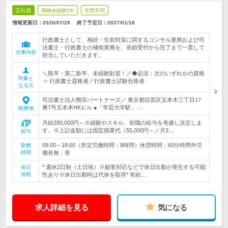
正社員
職種未経験OK
学歴不問
情報更新日：2026/07/28
終了予定日：
2027/01/18
行政書士として、相続・生前対策に関するコンサル業務および司
法書士・行政書士の補助業務を、依頼受付から完了まで一貫して
仕事内容
担当していただきます。
＼既卒・第二新卒、未経験歓迎！／◆必須：次のいずれかの資格
対象と
⇒ 行政書士資格者／行政書士試験合格者
なる方
司法書士法人鴨宮パートナーズ／ 東京都目黒区五本木三丁目17
番7号五本木HKビル ●「学芸大学駅」…
勤務地
月給280,000円～※経験やスキル、前職の給与を考慮し決定しま
す。※上記金額には固定残業代（55,000円～／月3…
給与
09:00～18:00（所定労働時間：8時間）休憩時間：60分時間外労
勤務
時間
働有無：有
* 週休2日制（土日祝）※顧客対応などで休日出勤が発生する可能
休日
休暇
性あり※休日出勤時は代休を取得* 有給…
求人詳細を見る
気になる