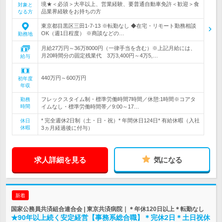
境★＜必須＞大卒以上、営業経験、要普通自動車免許＜歓迎＞食
対象と
品業界経験をお持ちの方
なる方
東京都目黒区三田1-7-13 ※転勤なし ◆在宅・リモート勤務相談
OK（週1日程度） ※商談などの…
勤務地
月給27万円～36万8000円（一律手当を含む）※上記月給には、
月20時間分の固定残業代 3万3,400円～4万5,…
給与
440万円～600万円
初年度
年収
フレックスタイム制・標準労働時間7時間／休憩:1時間※コアタ
勤務
時間
イムなし・標準労働時間帯／9:00～17…
* 完全週休2日制（土・日・祝）* 年間休日124日* 有給休暇（入社
休日
休暇
3ヵ月経過後に付与）
求人詳細を見る
気になる
新着
国家公務員共済組合連合会 | 東京共済病院｜＊年休120日以上＊転勤なし
★90年以上続く安定経営【事務系総合職】＊完休2日＊土日祝休