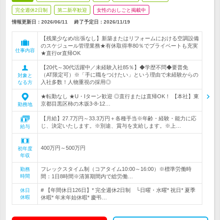
完全週休2日制
第二新卒歓迎
女性のおしごと掲載中
情報更新日：2026/06/11
終了予定日：
2026/11/19
【残業少なめ/出張なし】新築またはリフォームにおける空調設備
のスケジュール管理業務★有休取得率80％でプライベートも充実
仕事内容
★直行or直帰OK
【20代～30代活躍中／未経験入社85％】◆学歴不問◆要普免
（AT限定可）※「手に職をつけたい」という理由で未経験からの
対象と
入社多数！人物重視の採用◎
なる方
★転勤なし ★U・Iターン歓迎 ◎直行または直帰OK！ 【本社】東
京都目黒区柿の木坂3-8-12…
勤務地
【月給】27.7万円～33.3万円＋各種手当※年齢・経験・能力に応
じ、決定いたします。※別途、賞与を支給します。※上…
給与
400万円～500万円
初年度
年収
フレックスタイム制（コアタイム10:00～16:00）※標準労働時
勤務
時間
間：1日8時間※清算期間内で総労働…
# 【年間休日126日】* 完全週休2日制 └日曜・水曜* 祝日* 夏季
休日
休暇
休暇* 年末年始休暇* 慶弔…