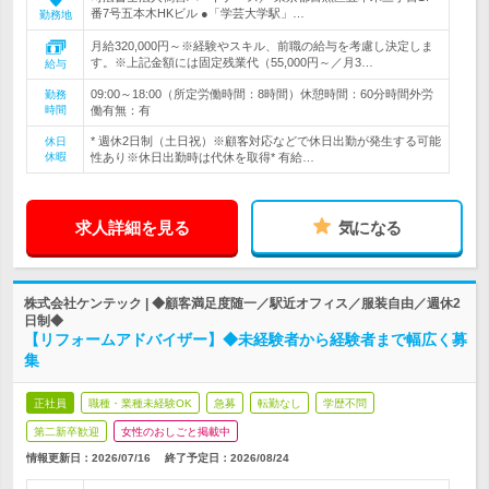
番7号五本木HKビル ●「学芸大学駅」…
勤務地
月給320,000円～※経験やスキル、前職の給与を考慮し決定しま
す。※上記金額には固定残業代（55,000円～／月3…
給与
09:00～18:00（所定労働時間：8時間）休憩時間：60分時間外労
勤務
時間
働有無：有
* 週休2日制（土日祝）※顧客対応などで休日出勤が発生する可能
休日
休暇
性あり※休日出勤時は代休を取得* 有給…
求人詳細を見る
気になる
株式会社ケンテック | ◆顧客満足度随一／駅近オフィス／服装自由／週休2
日制◆
【リフォームアドバイザー】◆未経験者から経験者まで幅広く募
集
正社員
職種・業種未経験OK
急募
転勤なし
学歴不問
第二新卒歓迎
女性のおしごと掲載中
情報更新日：2026/07/16
終了予定日：
2026/08/24