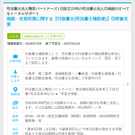
司法書士法人鴨宮パートナーズ | ◎設立33年の司法書士法人◎相続のすべて
をトータルサポート
相続・生前対策に関する【行政書士(司法書士補助者)】◎研修充
実
正社員
職種未経験OK
学歴不問
情報更新日：2026/07/28
終了予定日：
2027/01/18
行政書士補助者として、司法書士や行政書士の補佐業務を担当し
ていただきます。顧客の依頼からコンサルティング、受託・完了
仕事内容
まで対応します。
＼既卒・第二新卒、未経験歓迎！／◆必須：行政書士資格者／行
対象と
政書士試験合格者／司法書士を目指して学習中の方
なる方
司法書士法人鴨宮パートナーズ／ 東京都目黒区五本木三丁目17
番7号五本木HKビル ●「学芸大学駅」…
勤務地
月給250,000円以上※経験やスキル、前職の給与を考慮し決定し
ます。※上記金額には固定残業代（45,000円～／月…
給与
09:00～18:00（所定労働時間：8時間）休憩時間：60分時間外労
勤務
時間
働有無：有
* 週休2日制（土日祝）※顧客対応などで休日出勤が発生する可能
休日
休暇
性あり※休日出勤時は代休を取得* 有給…