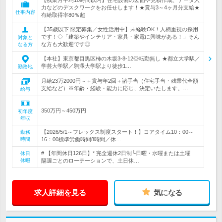
【残業月平均10時間以内】住宅設備の図面や見積作成、データ入
力などのデスクワークをお任せします！★賞与3～4ヶ月分支給★
仕事内容
有給取得率80％超
【35歳以下 限定募集／女性活用中】未経験OK！人柄重視の採用
です！◇「建築やインテリア・家具・家電に興味がある！」そん
対象と
な方も大歓迎です◎
なる方
【本社】東京都目黒区柿の木坂3-8-12◎転勤無し ★都立大学駅／
学芸大学駅／駒澤大学駅より徒歩1…
勤務地
月給23万2000円～＋賞与年2回＋諸手当（住宅手当・残業代全額
支給など）※年齢・経験・能力に応じ、決定いたします。…
給与
350万円～450万円
初年度
年収
【2026/5/1～フレックス制度スタート！】コアタイム10：00～
勤務
時間
16：00標準労働時間8時間／休…
# 【年間休日126日】* 完全週休2日制└日曜・水曜または土曜
休日
休暇
隔週ごとのローテーションで、土日休…
求人詳細を見る
気になる