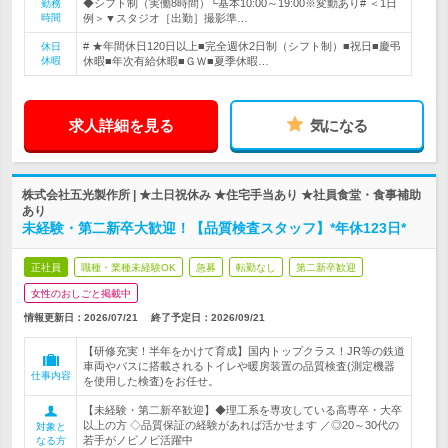
◆シフト制（実働8時間）└基本10:00～19:00※変動あり# ＜1日
勤務
時間
例＞▼スタジオ［出勤］撮影準…
# ★年間休日120日以上■完全週休2日制（シフト制）■祝日■慶弔
休日
休暇
休暇■年次有給休暇■ＧＷ■夏季休暇…
求人詳細を見る
気になる
株式会社五光製作所 | ★土日祝休み ★住宅手当あり ★社員食堂・食事補助
あり
未経験・第二新卒大歓迎！【品質検査スタッフ】*年休123日*
正社員
職種・業種未経験OK
急募
転勤なし
第二新卒歓迎
女性のおしごと掲載中
情報更新日：2026/07/21
終了予定日：
2026/09/21
【研修充実！半年をかけて育成】国内トップクラス！JR等の鉄道
車両やバスに搭載されるトイレや暖房装置の品質検査(測定機器
仕事内容
を使用した検査)をお任せ。
【未経験・第二新卒歓迎】◆理工系を専攻している高専卒・大卒
以上の方 ◇品質保証の経験があれば活かせます ／◎20～30代の
対象と
若手がノビノビ活躍中
なる方