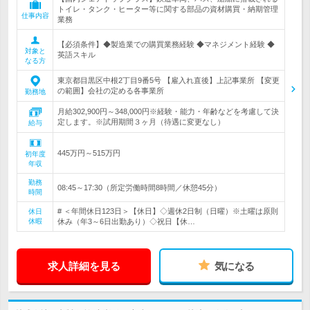
トイレ・タンク・ヒーター等に関する部品の資材購買・納期管理
仕事内容
業務
【必須条件】◆製造業での購買業務経験 ◆マネジメント経験 ◆
対象と
英語スキル
なる方
東京都目黒区中根2丁目9番5号 【雇入れ直後】上記事業所 【変更
の範囲】会社の定める各事業所
勤務地
月給302,900円～348,000円※経験・能力・年齢などを考慮して決
定します。※試用期間３ヶ月（待遇に変更なし）
給与
445万円～515万円
初年度
年収
勤務
08:45～17:30（所定労働時間8時間／休憩45分）
時間
# ＜年間休日123日＞【休日】◇週休2日制（日曜）※土曜は原則
休日
休暇
休み（年3～6日出勤あり）◇祝日【休…
求人詳細を見る
気になる