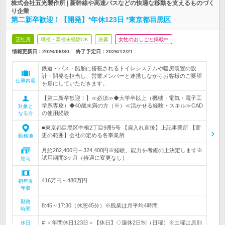
株式会社五光製作所 | 新幹線や高速バスなどの快適な移動を支えるものづく
り企業
第二新卒歓迎！【開発】*年休123日 *東京都目黒区
正社員
職種・業種未経験OK
急募
女性のおしごと掲載中
情報更新日：2026/06/30
終了予定日：
2026/12/21
鉄道・バス・船舶に搭載されるトイレシステムや暖房装置の設
計・開発を担当し、営業メンバーと連携しながらお客様のご要望
仕事内容
を形にしていただきます。
【第二新卒歓迎！】≪必須≫◆大学卒以上（機械・電気・電子工
学系専攻）◆40歳未満の方（※）≪活かせる経験・スキル≫CAD
対象と
の使用経験
なる方
■東京都目黒区中根2丁目9番5号 【雇入れ直後】上記事業所 【変
更の範囲】会社の定める各事業所
勤務地
月給282,400円～324,400円※経験、能力を考慮の上決定します※
試用期間3ヶ月（待遇に変更なし）
給与
416万円～480万円
初年度
年収
勤務
8:45～17:30（休憩45分）※残業は月平均4時間
時間
# ＜年間休日123日＞【休日】◇週休2日制（日曜）※土曜は原則
休日