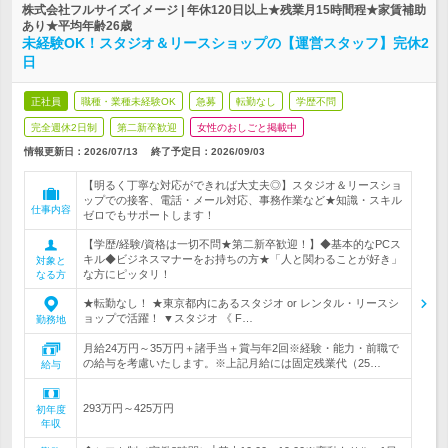
株式会社フルサイズイメージ | 年休120日以上★残業月15時間程★家賃補助
あり★平均年齢26歳
未経験OK！スタジオ＆リースショップの【運営スタッフ】完休2
日
正社員
職種・業種未経験OK
急募
転勤なし
学歴不問
完全週休2日制
第二新卒歓迎
女性のおしごと掲載中
情報更新日：2026/07/13
終了予定日：
2026/09/03
【明るく丁寧な対応ができれば大丈夫◎】スタジオ＆リースショ
ップでの接客、電話・メール対応、事務作業など★知識・スキル
仕事内容
ゼロでもサポートします！
【学歴/経験/資格は一切不問★第二新卒歓迎！】◆基本的なPCス
キル◆ビジネスマナーをお持ちの方★「人と関わることが好き」
対象と
な方にピッタリ！
なる方
★転勤なし！ ★東京都内にあるスタジオ or レンタル・リースシ
ョップで活躍！ ▼スタジオ 《 F…
勤務地
月給24万円～35万円＋諸手当＋賞与年2回※経験・能力・前職で
の給与を考慮いたします。※上記月給には固定残業代（25…
給与
293万円～425万円
初年度
年収