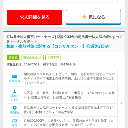
求人詳細を見る
気になる
司法書士法人鴨宮パートナーズ | ◎設立33年の司法書士法人◎相続のすべて
をトータルサポート
相続・生前対策に関する【コンサルタント】◎週休2日制
正社員
職種未経験OK
学歴不問
情報更新日：2026/07/28
終了予定日：
2027/01/18
相続相談コンサルタントとして、相続・生前対策に関するコンサ
ルティングや司法書士の補助業務、上記に付随する業務を担当し
仕事内容
ていただきます。
＼既卒・第二新卒、未経験歓迎！／◆必須：次のいずれかの資格
対象と
⇒ 行政書士資格者／行政書士試験合格者
なる方
司法書士法人鴨宮パートナーズ／ 東京都目黒区五本木三丁目17
番7号五本木HKビル ●「学芸大学駅」…
勤務地
月給300,000円～※経験やスキル、前職の給与を考慮し決定しま
す。※上記金額には固定残業代（55,000円～／月3…
給与