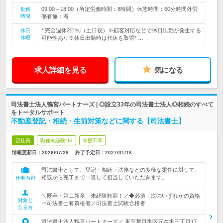
09:00～18:00（所定労働時間：8時間）休憩時間：60分時間外労
勤務
時間
働有無：有
* 完全週休2日制（土日祝）※顧客対応などで休日出勤が発生する
休日
休暇
可能性あり※休日出勤時は代休を取得* …
求人詳細を見る
気になる
司法書士法人鴨宮パートナーズ | ◎設立33年の司法書士法人◎相続のすべて
をトータルサポート
不動産登記・相続・生前対策などに関する【司法書士】
正社員
職種未経験OK
学歴不問
情報更新日：2026/07/28
終了予定日：
2027/01/18
司法書士として、登記・相続・法務などの多様な案件に対して、
相談から完了まで一貫して担当していただきます。
仕事内容
＼既卒・第二新卒、未経験歓迎！／◆必須：次のいずれかの資格
対象と
⇒司法書士有資格者／司法書士試験合格者
なる方
司法書士法人鴨宮パートナーズ／ 東京都目黒区五本木三丁目17