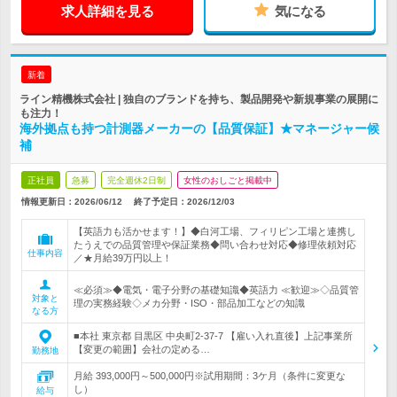
求人詳細を見る
気になる
新着
ライン精機株式会社 | 独自のブランドを持ち、製品開発や新規事業の展開に
も注力！
海外拠点も持つ計測器メーカーの【品質保証】★マネージャー候
補
正社員
急募
完全週休2日制
女性のおしごと掲載中
情報更新日：2026/06/12
終了予定日：
2026/12/03
【英語力も活かせます！】◆白河工場、フィリピン工場と連携し
たうえでの品質管理や保証業務◆問い合わせ対応◆修理依頼対応
仕事内容
／★月給39万円以上！
≪必須≫◆電気・電子分野の基礎知識◆英語力 ≪歓迎≫◇品質管
対象と
理の実務経験◇メカ分野・ISO・部品加工などの知識
なる方
■本社 東京都 目黒区 中央町2-37-7 【雇い入れ直後】上記事業所
【変更の範囲】会社の定める…
勤務地
月給 393,000円～500,000円※試用期間：3ケ月（条件に変更な
し）
給与