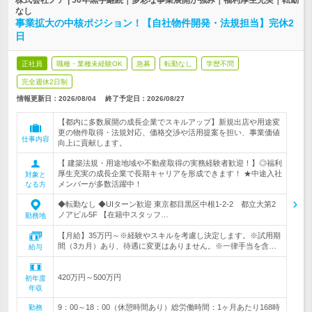
株式会社ノア | 50年黒字継続｜多彩な事業展開が強み｜福利厚生充実｜転勤
なし
事業拡大の中核ポジション！【自社物件開発・法規担当】完休2
日
正社員
職種・業種未経験OK
急募
転勤なし
学歴不問
完全週休2日制
情報更新日：2026/08/04
終了予定日：
2026/08/27
【都内に多数展開の成長企業でスキルアップ】新規出店や用途変
更の物件取得・法規対応、価格交渉や活用提案を担い、事業価値
仕事内容
向上に貢献します。
【 建築法規・用途地域や不動産取得の実務経験者歓迎！】◎福利
厚生充実の成長企業で長期キャリアを形成できます！ ★中途入社
対象と
メンバーが多数活躍中！
なる方
◆転勤なし ◆UIターン歓迎 東京都目黒区中根1-2-2 都立大第2
ノアビル5F 【在籍中スタッフ…
勤務地
【月給】35万円～※経験やスキルを考慮し決定します。※試用期
間（3カ月）あり、待遇に変更はありません。※一律手当を含…
給与
420万円～500万円
初年度
年収
9：00～18：00（休憩時間あり）総労働時間：1ヶ月あたり168時
勤務