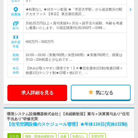
す♪
なる方
★転勤なし ★UIターン歓迎 ★「学芸大学駅」から徒歩数分の駅
チカオフィス 【本店】 東京都目黒区…
勤務地
月給25万円以上＋賞与実績4ヶ月分＋諸手当※経験、年齢を考慮
し優遇いたします。※固定残業代(30,650円～/20時…
給与
400万円～500万円
初年度
年収
10:00～18:00（実働7時間／休憩1時間）★実働7時間で、残業は
勤務
時間
月10～20h程度と少なめです…
【休みが取りやすい環境です！】# ◆完全週休2日制(毎週日曜＋
休日
休暇
他週1日)※シフト制★日曜＋他1日で、…
求人詳細を見る
気になる
環境システム設備機器株式会社 | 【未経験歓迎】賞与＋決算賞与あり*住宅
手当あり*研修充実
【住宅空調設備のスケジュール管理】★年休126日(完休2日制)
正社員
職種・業種未経験OK
急募
転勤なし
学歴不問