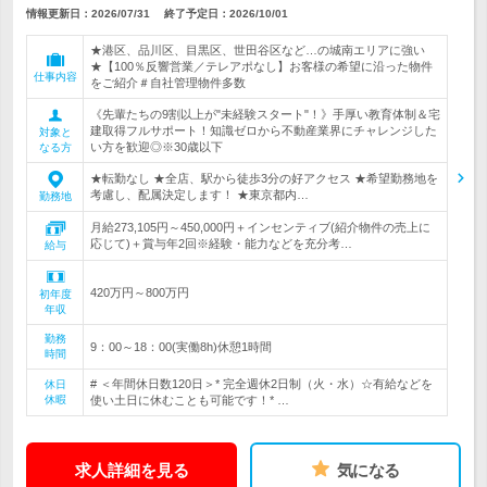
情報更新日：2026/07/31
終了予定日：
2026/10/01
★港区、品川区、目黒区、世田谷区など…の城南エリアに強い
★【100％反響営業／テレアポなし】お客様の希望に沿った物件
仕事内容
をご紹介＃自社管理物件多数
《先輩たちの9割以上が"未経験スタート"！》手厚い教育体制＆宅
建取得フルサポート！知識ゼロから不動産業界にチャレンジした
対象と
い方を歓迎◎※30歳以下
なる方
★転勤なし ★全店、駅から徒歩3分の好アクセス ★希望勤務地を
考慮し、配属決定します！ ★東京都内…
勤務地
月給273,105円～450,000円＋インセンティブ(紹介物件の売上に
応じて)＋賞与年2回※経験・能力などを充分考…
給与
420万円～800万円
初年度
年収
勤務
9：00～18：00(実働8h)休憩1時間
時間
# ＜年間休日数120日＞* 完全週休2日制（火・水）☆有給などを
休日
休暇
使い土日に休むことも可能です！* …
求人詳細を見る
気になる