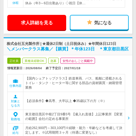
休暇
休み（年3～6日出勤あり）◇祝日【休…
求人詳細を見る
気になる
株式会社五光製作所 | ★週休2日制（土日祝休み）★年間休日123日
＼メンバークラス募集／【購買】＊年休123日 ＊東京都目黒区
正社員
業種未経験OK
急募
女性のおしごと掲載中
情報更新日：2026/08/04
終了予定日：
2027/01/18
【国内シェアトップクラス】鉄道車両、バス、船舶に搭載される
トイレ・タンク・ヒーター等に関する部品の資材購買・納期管理
仕事内容
業務
【必須条件】◆高専、大卒以上 ◆35歳以下の方（※）
対象と
なる方
東京都目黒区中根2丁目9番5号 【雇入れ直後】上記事業所 【変更
の範囲】会社の定める事業所
勤務地
月給262,900円～303,100円※経験・能力・年齢などを考慮して決
定します。※試用期間３ヶ月（待遇に変更なし）
給与