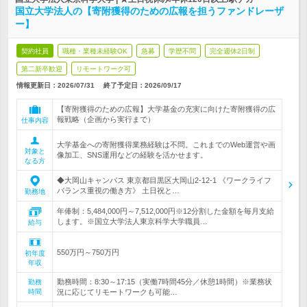
国立大学法人の【寄附獲得のための広報を担うファンドレーザ
ー】
契約社員
職種・業種未経験OK
急募
学歴不問
完全週休2日制
第二新卒歓迎
リモートワーク可
情報更新日：2026/07/31
終了予定日：
2026/09/17
【寄附獲得のための広報】大学基金の充実に向けた寄附獲得の広
報戦略（企画から実行まで）
仕事内容
大学基金への寄附獲得業務経験は不問。これまでのWeb運営や画
対象と
像加工、SNS運用などの経験を活かせます。
なる方
◆大岡山キャンパス 東京都目黒区大岡山2-12-1 《ワークライフ
バランス重視の働き方》 土日祝と…
勤務地
年俸制：5,484,000円～7,512,000円※12分割した金額を毎月支給
します。※国立大学法人東京科学大学職員…
給与
550万円～750万円
初年度
年収
勤務時間：8:30～17:15（実働7時間45分／休憩1時間）※業務状
勤務
時間
況に応じてリモートワークも可能…