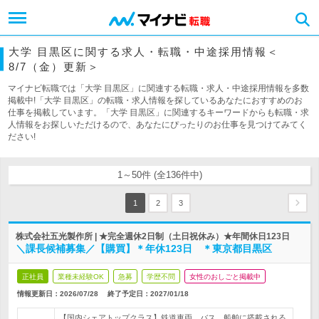
大学 目黒区に関する求人・転職・中途採用情報＜
8/7（金）更新＞
マイナビ転職では「大学 目黒区」に関連する転職・求人・中途採用情報を多数
掲載中!「大学 目黒区」の転職・求人情報を探しているあなたにおすすめのお
仕事を掲載しています。「大学 目黒区」に関連するキーワードからも転職・求
人情報をお探しいただけるので、あなたにぴったりのお仕事を見つけてみてく
ださい!
1～50件 (全136件中)
1
2
3
株式会社五光製作所 | ★完全週休2日制（土日祝休み）★年間休日123日
＼課長候補募集／【購買】＊年休123日 ＊東京都目黒区
正社員
業種未経験OK
急募
学歴不問
女性のおしごと掲載中
情報更新日：2026/07/28
終了予定日：
2027/01/18
【国内シェアトップクラス】鉄道車両、バス、船舶に搭載される