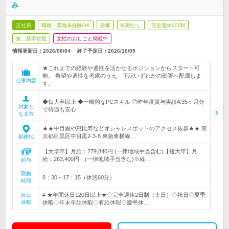
み
正社員
職種・業種未経験OK
急募
転勤なし
完全週休2日制
第二新卒歓迎
女性のおしごと掲載中
情報更新日：2026/08/04
終了予定日：
2026/10/05
★これまでの経験や適性を活かせるポジションからスタート可
能。 希望や適性を考慮のうえ、下記いずれかの部署へ配属しま
仕事内容
す。
◆短大卒以上 ◆一般的なPCスキル ◎昨年度賞与実績4.35ヶ月分
対象と
で待遇も安心
なる方
★★中目黒や恵比寿などオシャレスポットのアクセス抜群★★ 東
京都目黒区中目黒2-3-8 東急東横線…
勤務地
【大学卒】月給：279,840円 (一律地域手当含む)【短大卒】月
給：263,400円 (一律地域手当含む)※経…
給与
勤務
8：30～17：15（休憩60分）
時間
# ★年間休日120日以上★◇完全週休2日制（土日）◇祝日◇夏季
休日
休暇
休暇◇年末年始休暇◇有給休暇◇慶弔休…