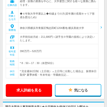
経理・財務の業務を中心に、大学運営に関する様々な業務に携わ
ります。
仕事内容
◆４年制大学卒業以上◆40歳までの方(若年層の長期キャリア形
対象と
成を図るため)
なる方
神奈川県横浜市青葉区鴨志田町1204番地 横浜美術大学
勤務地
大卒初任給月給：211,680円＋諸手当※学園の規程により決定い
たします。
給与
390万円～520万円
初年度
年収
勤務
* 8：50～17：30（休憩50分）
時間
* 完全週休2日制（土日祝）→土日等に出勤した場合は、振替休日
休日
休暇
取得* 夏季休暇・年末年始・学園創立記…
求人詳細を見る
気になる
国立大学法人東京科学大学 | ★土日祝休み/年休120日以上/駅チカ