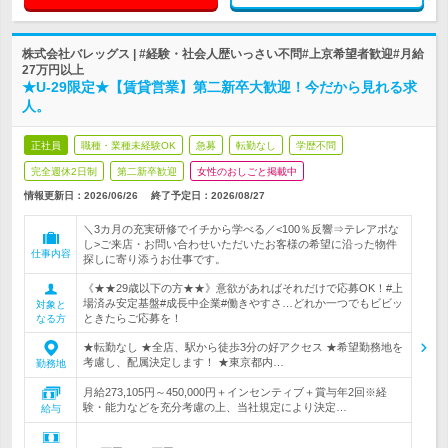
株式会社バレッグス | #経験・社会人歴いっさい不問#上京希望者歓迎#月給
27万円以上
★U-29限定★【賃貸営業】第二新卒大歓迎！今だから見れる求
人。
正社員
職種・業種未経験OK
急募
転勤なし
学歴不問
完全週休2日制
第二新卒歓迎
女性のおしごと掲載中
情報更新日：2026/06/26
終了予定日：
2026/08/27
＼3カ月の充実研修でイチから学べる／<100％反響⇒テレアポな
し>ご来店・お問い合わせいただいたお客様の希望に沿った物件
仕事内容
探しに寄り添うお仕事です。
《★★29歳以下の方★★》意欲があればそれだけで応募OK！#上
場済み安定基盤#成長中企業#働きやすさ…どれか一つでもビビッ
対象と
ときたらご応募を！
なる方
★転勤なし ★全店、駅から徒歩3分の好アクセス ★希望勤務地を
考慮し、配属決定します！ ★東京都内…
勤務地
月給273,105円～450,000円＋インセンティブ＋賞与年2回※経
験・能力などを充分考慮の上、当社規定により決定…
給与