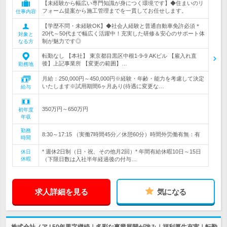
【未経験から幅広い専門知識が身につく環境です】◆住まいのリ
フォーム提案から施工管理までを一貫してお任せします。
仕事内容
【学歴不問・未経験OK】◆社会人経験と普通自動車免許必須＊
20代～50代まで幅広く活躍中！充実した研修＆安心のサポート体
対象と
制が魅力です◎
なる方
転勤なし 【本社】 東京都目黒区中根1-9-9 AKビル 【雇入れ直
後】上記事業所 【変更の範囲】…
勤務地
月給：250,000円～450,000円※経験・年齢・能力を考慮して決定
いたします※試用期間6ヶ月あり(待遇に変更な…
給与
350万円～650万円
初年度
年収
勤務
8:30～17:15 （実働7時間45分／休憩60分）時間外労働有無：有
時間
* 週休2日制（日・祝、その他月2回）* 年間有給休暇10日～15日
休日
休暇
（下限日数は入社半年経過後の付与…
求人詳細を見る
気になる