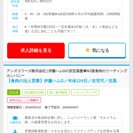
400万円～800万円
初年度
年収
9：00～18：00(実働8h)休憩1時間※月の平均残業時間：25時間程
勤務
時間
度
# ＜年間休日数120日＞* 完全週休2日制（火・水）☆有給などを
休日
休暇
使い土日に休むことも可能です！* …
求人詳細を見る
気になる
アンズコフーズ株式会社 | 伊藤ハムGの安定基盤◆NZ産食肉のリーディング
カンパニー
【食肉の法人営業】伊藤ハムG／年休124日／在宅可／目黒
正社員
完全週休2日制
第二新卒歓迎
リモートワーク可
女性のおしごと掲載中
情報更新日：2026/03/10
終了予定日：
2026/09/07
量販店や食品卸企業に対し、ニュージーランド産「チルドラム
肉」の提案営業をお任せします。
仕事内容
営業経験者歓迎！スキルを活かしてステップアップを目指せる環