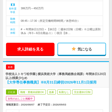
386万円～450万円
初年度
年収
勤務
08:45～17:30（所定労働時間8時間／休憩45分）
時間
# ＜年間休日123日＞【休日】◇週休2日制（日曜）※土曜は原則
休日
休暇
休み（年3～6日出勤あり）◇祝日【休…
求人詳細を見る
気になる
新着
学校法人トキワ松学園 | 横浜美術大学（事務局総務企画課）年間休日120日
以上/残業少なめ
【大学専任事務職員】※8月31日締切/2026年11月1日採用
正社員
職種・業種未経験OK
急募
転勤なし
完全週休2日制
女性のおしごと掲載中
情報更新日：2026/08/07
終了予定日：
2026/09/03