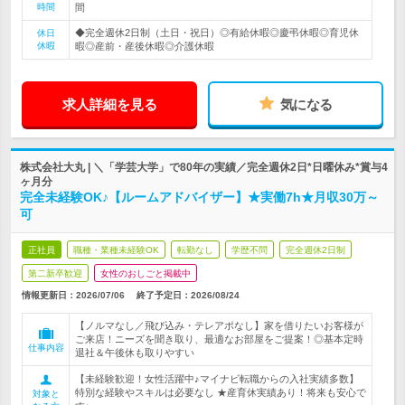
時間
間
◆完全週休2日制（土日・祝日）◎有給休暇◎慶弔休暇◎育児休
休日
休暇
暇◎産前・産後休暇◎介護休暇
求人詳細を見る
気になる
株式会社大丸 | ＼「学芸大学」で80年の実績／完全週休2日*日曜休み*賞与4
ヶ月分
完全未経験OK♪【ルームアドバイザー】★実働7h★月収30万～
可
正社員
職種・業種未経験OK
転勤なし
学歴不問
完全週休2日制
第二新卒歓迎
女性のおしごと掲載中
情報更新日：2026/07/06
終了予定日：
2026/08/24
【ノルマなし／飛び込み・テレアポなし】家を借りたいお客様が
ご来店！ニーズを聞き取り、最適なお部屋をご提案！◎基本定時
仕事内容
退社＆午後休も取りやすい
【未経験歓迎！女性活躍中♪マイナビ転職からの入社実績多数】
特別な経験やスキルは必要なし ★産育休実績あり！将来も安心で
対象と