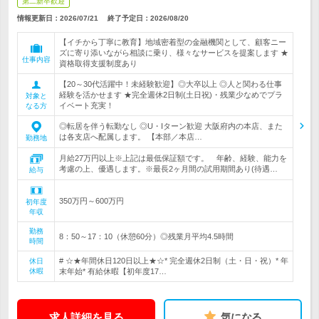
第二新卒歓迎
情報更新日：2026/07/21
終了予定日：
2026/08/20
【イチから丁寧に教育】地域密着型の金融機関として、顧客ニー
ズに寄り添いながら相談に乗り、様々なサービスを提案します ★
仕事内容
資格取得支援制度あり
【20～30代活躍中！未経験歓迎】◎大卒以上 ◎人と関わる仕事
経験を活かせます ★完全週休2日制(土日祝)・残業少なめでプラ
対象と
イベート充実！
なる方
◎転居を伴う転勤なし ◎U・Iターン歓迎 大阪府内の本店、また
は各支店へ配属します。 【本部／本店…
勤務地
月給27万円以上※上記は最低保証額です。 年齢、経験、能力を
考慮の上、優遇します。※最長2ヶ月間の試用期間あり(待遇…
給与
350万円～600万円
初年度
年収
勤務
8：50～17：10（休憩60分）◎残業月平均4.5時間
時間
# ☆★年間休日120日以上★☆* 完全週休2日制（土・日・祝）* 年
休日
休暇
末年始* 有給休暇【初年度17…
求人詳細を見る
気になる