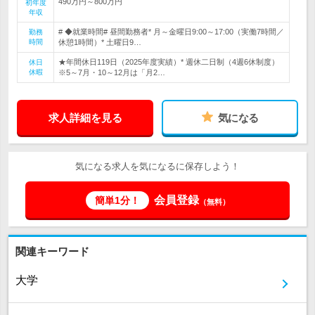
490万円～800万円
初年度
年収
# ◆就業時間# 昼間勤務者* 月～金曜日9:00～17:00（実働7時間／
勤務
時間
休憩1時間）* 土曜日9…
★年間休日119日（2025年度実績）* 週休二日制（4週6休制度）
休日
休暇
※5～7月・10～12月は「月2…
求人詳細を見る
気になる
気になる求人を気になるに保存しよう！
会員登録
簡単1分！
（無料）
関連キーワード
大学