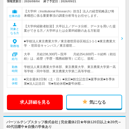
情報更新日：2026/08/04
終了予定日：
2026/09/21
【大学IR（Institutional Research）担当】法人の経営戦略及び将
来構想に係る重要事項の調査分析等をお任せします。
仕事内容
【大学IR経験者歓迎】大卒以上／データ分析、データを用いた提
対象と
案ができる方／大学IRまたは企業IR経験のある方歓迎
なる方
■学校法人東京農業大学／東京都世田谷区桜丘1-1-1 ■東京農業大
学 ・世田谷キャンパス／東京都世…
勤務地
大卒 月給238,300円～院卒 月給254,600円～※給料（初任
給）は、経歴（学歴・職務経験等）に応じ、規程…
給与
学校法人東京農業大学本部、東京農業大学、東京農業大学第一高
勤務
時間
等学校・同中等部、東京農業大学第二高等学校…
■完全週休2日制（土・日）■祝日■創立記念日■夏季休業■冬季休
休日
休暇
業■法人記念日 等■有給休暇■慶弔休暇…
求人詳細を見る
気になる
パーソルテンプスタッフ株式会社 | 完全週休2日★年休120日以上★20代～
40代活躍中★自慢の学食あり