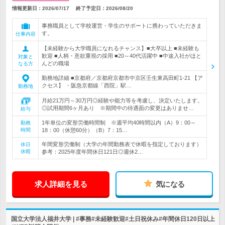
情報更新日：2026/07/17
終了予定日：
2026/08/20
事務職員として学校運営・学生のサポートに携わっていただきま
す。
仕事内容
【未経験から大学職員になれるチャンス】■大卒以上 ■未経験も
歓迎 ■人柄・意欲重視の採用 ■20～40代活躍中 ■中途入社がほと
対象と
んどの職場
なる方
勤務地詳細 ■京都府／京都府京都市中京区壬生東高田町1-21 【ア
クセス】 ・阪急京都線「西院」駅…
勤務地
月給21万円～30万円◎経験や能力等を考慮し、決定いたします。
◎試用期間6ヶ月あり ※期間中の待遇面の変更はありませ…
給与
1年単位の変形労働時間制 ※週平均40時間以内（A）9：00～
勤務
時間
18：00（休憩60分）（B）7：15…
年間変形労働制（大学の年間勤務表で休暇を指定しております）
休日
休暇
参考：2025年度年間休日121日◎週休2…
求人詳細を見る
気になる
国立大学法人福井大学 | #事務#未経験歓迎#土日祝休み#年間休日120日以上