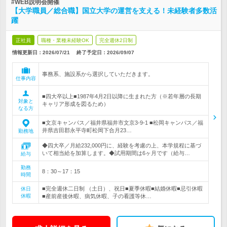
#WEB説明会開催
【大学職員／総合職】国立大学の運営を支える！未経験者多数活
躍
正社員
職種・業種未経験OK
完全週休2日制
情報更新日：2026/07/21
終了予定日：
2026/09/07
事務系、施設系から選択していただきます。
仕事内容
■四大卒以上■1987年4月2日以降に生まれた方（※若年層の長期
対象と
キャリア形成を図るため）
なる方
■文京キャンパス／福井県福井市文京3-9-1 ■松岡キャンパス／福
井県吉田郡永平寺町松岡下合月23…
勤務地
◆四大卒／月給232,000円に、経験を考慮の上、本学規程に基づ
いて相当給を加算します。◆試用期間は6ヶ月です（給与…
給与
勤務
8：30～17：15
時間
■完全週休二日制 （土日）、祝日■夏季休暇■結婚休暇■忌引休暇
休日
休暇
■産前産後休暇、病気休暇、子の看護等休…