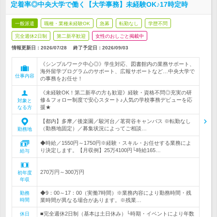
定着率◎中央大学で働く【大学事務】未経験OK♪17時定時
一般派遣
職種・業種未経験OK
急募
転勤なし
学歴不問
完全週休2日制
第二新卒歓迎
女性のおしごと掲載中
情報更新日：2026/07/28
終了予定日：
2026/09/03
《シンプルワーク中心◎》学生対応、図書館内の業務サポート、
海外留学プログラムのサポート、広報サポートなど…中央大学で
仕事内容
の事務をお任せ！
《未経験OK！第二新卒の方も歓迎》経験・資格不問◎充実の研
修＆フォロー制度で安心スタート♪人気の学校事務デビューを応
対象と
援★
なる方
【都内】多摩／後楽園／駿河台／茗荷谷キャンパス ※転勤なし
（勤務地固定）／募集状況によってご相談…
勤務地
◆時給／1550円～1750円※経験・スキル・お任せする業務によ
り決定します。【月収例】25万4100円└時給165…
給与
270万円～300万円
初年度
年収
◆9：00～17：00（実働7時間）※業務内容により勤務時間・残
勤務
時間
業時間が異なる場合があります。※残業…
■完全週休2日制（基本は土日休み）└時期・イベントにより年数
休日