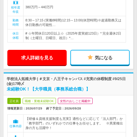
380万円～440万円
初年度
年収
8:30～17:15 (実働8時間)12:15～13:00(休憩時間)※超過勤務又は
勤務
時間
休日勤務の可能性…
# ☆年間休日120日以上☆（2025年度実績123日）* 完全週休2日
休日
休暇
制（土曜日、日曜日、祝日）*…
求人詳細を見る
気になる
学校法人拓殖大学 | ＃文京・八王子キャンパス #充実の休暇制度 #9/25日
(金)17時〆
未経験OK！【大学職員（事務系総合職）】
正社員
職種・業種未経験OK
女性のおしごと掲載中
情報更新日：2026/07/29
終了予定日：
2026/09/28
【研修＆資格支援制度も充実】適性などに応じて「法人部門」か
「教学部門」のいずれかでの仕事をお任せします。 ※異業種出
仕事内容
身の方も活躍中！