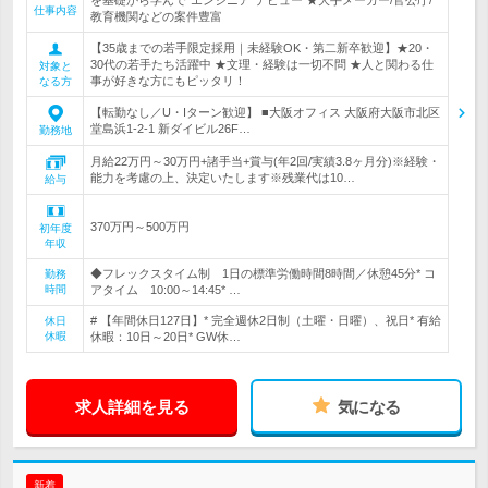
を基礎から学んで"エンジニア"デビュー ★大手メーカー/官公庁/
仕事内容
教育機関などの案件豊富
【35歳までの若手限定採用｜未経験OK・第二新卒歓迎】★20・
30代の若手たち活躍中 ★文理・経験は一切不問 ★人と関わる仕
対象と
事が好きな方にもピッタリ！
なる方
【転勤なし／U・Iターン歓迎】 ■大阪オフィス 大阪府大阪市北区
堂島浜1-2-1 新ダイビル26F…
勤務地
月給22万円～30万円+諸手当+賞与(年2回/実績3.8ヶ月分)※経験・
能力を考慮の上、決定いたします※残業代は10…
給与
370万円～500万円
初年度
年収
◆フレックスタイム制 1日の標準労働時間8時間／休憩45分* コ
勤務
時間
アタイム 10:00～14:45* …
# 【年間休日127日】* 完全週休2日制（土曜・日曜）、祝日* 有給
休日
休暇
休暇：10日～20日* GW休…
求人詳細を見る
気になる
新着