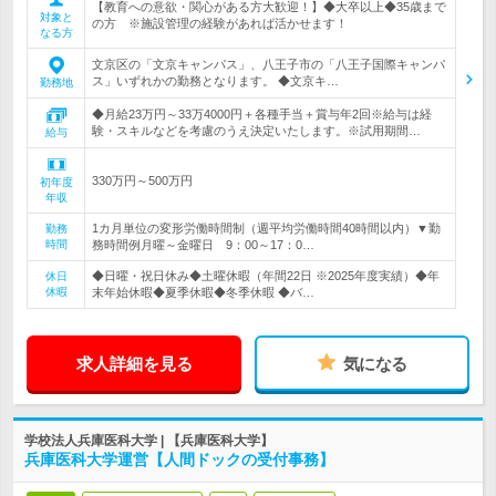
【教育への意欲・関心がある方大歓迎！】◆大卒以上◆35歳まで
対象と
の方 ※施設管理の経験があれば活かせます！
なる方
文京区の「文京キャンパス」、八王子市の「八王子国際キャンパ
ス」いずれかの勤務となります。 ◆文京キ…
勤務地
◆月給23万円～33万4000円＋各種手当＋賞与年2回※給与は経
験・スキルなどを考慮のうえ決定いたします。※試用期間…
給与
330万円～500万円
初年度
年収
1カ月単位の変形労働時間制（週平均労働時間40時間以内）▼勤
勤務
時間
務時間例月曜～金曜日 9：00～17：0…
◆日曜・祝日休み◆土曜休暇（年間22日 ※2025年度実績）◆年
休日
休暇
末年始休暇◆夏季休暇◆冬季休暇 ◆バ…
求人詳細を見る
気になる
学校法人兵庫医科大学 | 【兵庫医科大学】
兵庫医科大学運営【人間ドックの受付事務】