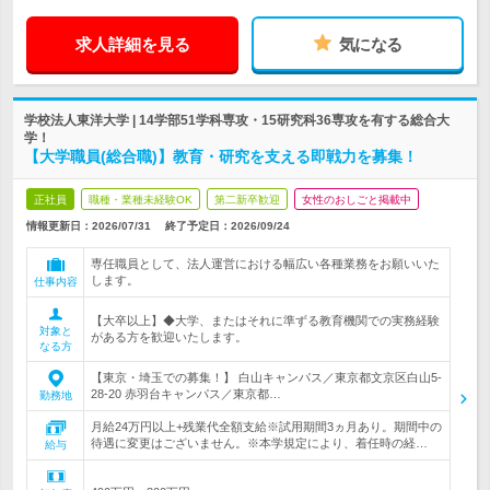
求人詳細を見る
気になる
学校法人東洋大学 | 14学部51学科専攻・15研究科36専攻を有する総合大
学！
【大学職員(総合職)】教育・研究を支える即戦力を募集！
正社員
職種・業種未経験OK
第二新卒歓迎
女性のおしごと掲載中
情報更新日：2026/07/31
終了予定日：
2026/09/24
専任職員として、法人運営における幅広い各種業務をお願いいた
します。
仕事内容
【大卒以上】◆大学、またはそれに準ずる教育機関での実務経験
対象と
がある方を歓迎いたします。
なる方
【東京・埼玉での募集！】 白山キャンパス／東京都文京区白山5‐
28‐20 赤羽台キャンパス／東京都…
勤務地
月給24万円以上+残業代全額支給※試用期間3ヵ月あり。期間中の
待遇に変更はございません。※本学規定により、着任時の経…
給与