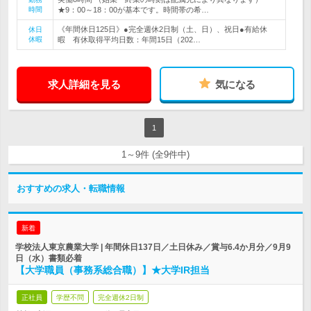
時間
★9：00～18：00が基本です。時間帯の希…
《年間休日125日》●完全週休2日制（土、日）、祝日●有給休
休日
休暇
暇 有休取得平均日数：年間15日（202…
求人詳細を見る
気になる
1
1～9件 (全9件中)
おすすめの求人・転職情報
新着
学校法人東京農業大学 | 年間休日137日／土日休み／賞与6.4か月分／9月9
日（水）書類必着
【大学職員（事務系総合職）】★大学IR担当
正社員
学歴不問
完全週休2日制