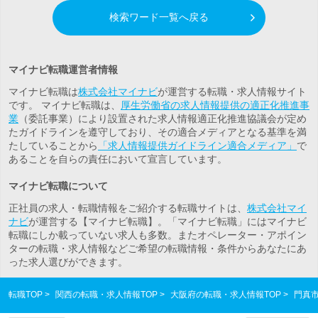
検索ワード一覧へ戻る
マイナビ転職運営者情報
マイナビ転職は
株式会社マイナビ
が運営する転職・求人情報サイト
です。 マイナビ転職は、
厚生労働省の求人情報提供の適正化推進事
業
（委託事業）により設置された求人情報適正化推進協議会が定め
たガイドラインを遵守しており、その適合メディアとなる基準を満
たしていることから
「求人情報提供ガイドライン適合メディア」
で
あることを自らの責任において宣言しています。
マイナビ転職について
正社員の求人・転職情報をご紹介する転職サイトは、
株式会社マイ
ナビ
が運営する【マイナビ転職】。「マイナビ転職」にはマイナビ
転職にしか載っていない求人も多数。また
オペレーター・アポイン
ター
の転職・求人情報などご希望の転職情報・条件からあなたにあ
った求人選びができます。
転職TOP
関西の転職・求人情報TOP
大阪府の転職・求人情報TOP
門真