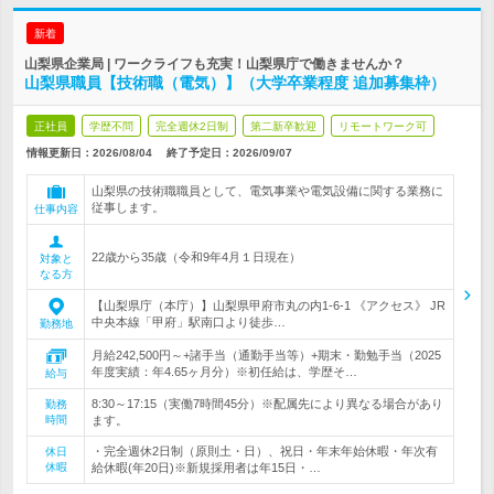
新着
山梨県企業局 | ワークライフも充実！山梨県庁で働きませんか？
山梨県職員【技術職（電気）】（大学卒業程度 追加募集枠）
正社員
学歴不問
完全週休2日制
第二新卒歓迎
リモートワーク可
情報更新日：2026/08/04
終了予定日：
2026/09/07
山梨県の技術職職員として、電気事業や電気設備に関する業務に
従事します。
仕事内容
22歳から35歳（令和9年4月１日現在）
対象と
なる方
【山梨県庁（本庁）】山梨県甲府市丸の内1-6-1 《アクセス》 JR
中央本線「甲府」駅南口より徒歩…
勤務地
月給242,500円～+諸手当（通勤手当等）+期末・勤勉手当（2025
年度実績：年4.65ヶ月分）※初任給は、学歴そ…
給与
8:30～17:15（実働7時間45分）※配属先により異なる場合があり
勤務
時間
ます。
・完全週休2日制（原則土・日）、祝日・年末年始休暇・年次有
休日
休暇
給休暇(年20日)※新規採用者は年15日・…