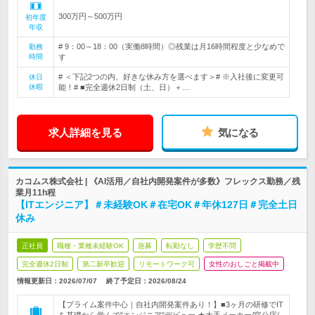
300万円～500万円
初年度
年収
# 9：00～18：00（実働8時間）◎残業は月16時間程度と少なめで
勤務
時間
す
# ＜下記2つの内、好きな休み方を選べます＞# ※入社後に変更可
休日
休暇
能！# ■完全週休2日制（土、日）＋…
求人詳細を見る
気になる
カコムス株式会社 | 《AI活用／自社内開発案件が多数》フレックス勤務／残
業月11h程
【ITエンジニア】＃未経験OK＃在宅OK＃年休127日＃完全土日
休み
正社員
職種・業種未経験OK
急募
転勤なし
学歴不問
完全週休2日制
第二新卒歓迎
リモートワーク可
女性のおしごと掲載中
情報更新日：2026/07/07
終了予定日：
2026/08/24
【プライム案件中心｜自社内開発案件あり！】■3ヶ月の研修でIT