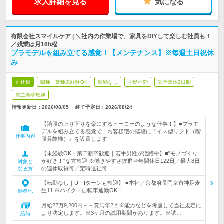
求人詳細を見る
気になる
有限会社スマイルケア | ＼社内の作業場で、家具をDIYして楽しむ社員も！
／残業は月16h程
プラモデルを組み立てる感覚！【メンテナンス】※毎週土日祝休
み
正社員
職種・業種未経験OK
転勤なし
学歴不問
完全週休2日制
第二新卒歓迎
情報更新日：2026/08/05
終了予定日：
2026/08/24
【階段の上り下りを楽にするヒーローのような仕事！】■プラモ
デルを組み立てる感覚で、お客様宅の階段に『イス型リフト（階
仕事内容
段昇降機）』を設置します
【未経験OK・第二新卒歓迎｜若手男性が活躍中】■"モノづくり
が好き！"な方歓迎 ※働きやすさ抜群⇒年間休日122日／最大8日
対象と
の連休取得可／定時退社可
なる方
【転勤なし｜U・Iターンも歓迎】 ■本社／京都府長岡京市神足麦
生11 ※バイク・自転車通勤OK！…
勤務地
月給22万9,200円～＋賞与年2回※能力などを考慮して当社規定に
より決定します。※3ヶ月の試用期間があります。※試…
給与