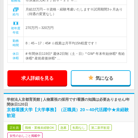
市浪速区元町２丁目６－２１ ※…
勤務地
月給22万円～※資格・経験考慮いたします※試用期間3ヶ月あり
（待遇の変更なし）
給与
270万円～320万円
初年度
年収
勤務
8：45～17：45# ☆残業は月平均15h程度です！
時間
# 年間休日119日* 週休2日制（土・日）* GW* 年末年始休暇* 有給
休日
休暇
休暇* 産前産後休暇* …
求人詳細を見る
気になる
学校法人京都育英館 | 人物重視の採用です/看護の知識は必要ありません/年
間休日120日
京都看護大学【大学事務】（正職員）20～40代活躍中★未経験
歓迎
正社員
職種・業種未経験OK
急募
転勤なし
第二新卒歓迎
女性のおしごと掲載中