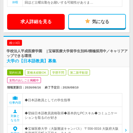
休暇
回ほど土曜出勤をお願いする可能性がありま…
求人詳細を見る
気になる
残り3日
学校法人平成医療学園 | 宝塚医療大学留学生別科/積極採用中／キャリアア
ップできる環境
大学の【日本語教員】募集
契約社員
業種未経験OK
学歴不問
第二新卒歓迎
女性のおしごと掲載中
情報更新日：2026/06/16
終了予定日：
2026/08/10
◆日本語教員としての学生指導
仕事内容
◆登録日本語教員資格取得◆基本的なPCスキル◆コミュニケー
対象と
ションを取るのが好き
なる方
◆宝塚医療大学（大阪難波キャンパス） 〒556-0016 大阪府大阪