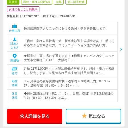
正社員
職種・業種未経験OK
急募
第二新卒歓迎
女性のおしごと掲載中
情報更新日：2026/07/28
終了予定日：
2026/08/31
梅田健康医学クリニックにおける受付・事務を募集します！
仕事内容
【職種、業種未経験者・第二新卒者歓迎】協調性があり、明るく
対象と
対応できる前向きな方。コミュニケーション能力の高い方。
なる方
★駅直結！雨に濡れず通えます！ ■梅田キャンパス内クリニック
大阪市北区梅田1-13-1 大阪梅田…
勤務地
月給 21万1,000円～※上記は最低給与額です。経験・能力を考慮
し、決定します。※別途各種手当支給※試用期間：3ヵ…
給与
１ヶ月単位の変形労働時間制（週平均４０時間以内）8：30～
勤務
時間
17：15※早出（8：00～、8：15～）…
◆週休2日制(土曜（第2，4，5）、日曜、祝日) ※第1.3土曜日の
休日
休暇
午前（8：30～12：30）は基…
求人詳細を見る
気になる