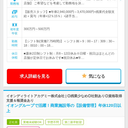
店舗】 ご希望などを考慮して勤務地を決…
勤務地
【販売スタッフ】■年俸2,940,000円～3,470,000円+残業代全額支
給＋賞与（年俸×12％15％）+諸手当…
給与
300万円～500万円
初年度
年収
【シフト制(実働7.75時間)】＜シフト例＞9：00～17：309：30～
勤務
時間
18：0010：00～18…
■週休2日制シフト制：月8～12日休み※日曜・祝日はほとんどの
休日
休暇
店舗が定休日でお休みです■祝日休み■年…
求人詳細を見る
気になる
イオンディライトアカデミー株式会社 | ◎残業少なめ◎社割あり◎資格取得
支援＆報奨金あり
イオングループで活躍！商業施設等の【設備管理】年休120日以
上
正社員
業種未経験OK
学歴不問
第二新卒歓迎