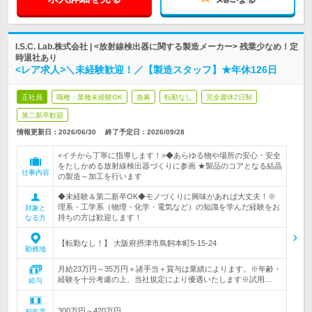
I.S.C. Lab.株式会社 | <放射線検出器に関する製造メーカー> 残業少なめ！定
時退社あり
<レア求人>＼未経験歓迎！／【製造スタッフ】★年休126日
正社員
職種・業種未経験OK
急募
転勤なし
完全週休2日制
第二新卒歓迎
情報更新日：2026/06/30
終了予定日：
2026/09/28
<イチから丁寧に指導します！>◆あらゆる物や場所の安心・安全
をたしかめる放射線検出器づくりに参画 ★製品のコアとなる結晶
仕事内容
の製造～加工を行います
◆未経験＆第二新卒OK◆モノづくりに興味があれば大丈夫！※
理系・工学系（物理・化学・電気など）の知識を学んだ経験をお
対象と
持ちの方は歓迎します！
なる方
【転勤なし！】 大阪府摂津市鳥飼本町5-15-24
勤務地
月給23万円～35万円＋諸手当＋賞与は業績によります。※年齢・
経験を十分考慮の上、当社規定により優遇いたします※試用…
給与
300万円～420万円
初年度