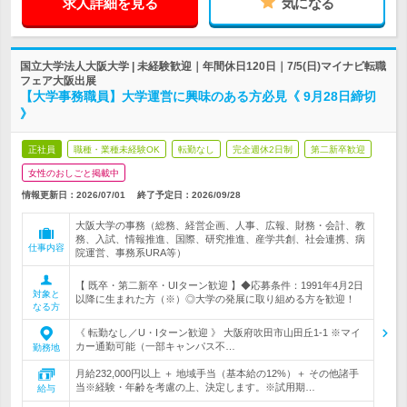
求人詳細を見る
気になる
国立大学法人大阪大学 | 未経験歓迎｜年間休日120日｜7/5(日)マイナビ転職
フェア大阪出展
【大学事務職員】大学運営に興味のある方必見《 9月28日締切
》
正社員
職種・業種未経験OK
転勤なし
完全週休2日制
第二新卒歓迎
女性のおしごと掲載中
情報更新日：2026/07/01
終了予定日：
2026/09/28
大阪大学の事務（総務、経営企画、人事、広報、財務・会計、教
務、入試、情報推進、国際、研究推進、産学共創、社会連携、病
仕事内容
院運営、事務系URA等）
【 既卒・第二新卒・UIターン歓迎 】◆応募条件：1991年4月2日
対象と
以降に生まれた方（※）◎大学の発展に取り組める方を歓迎！
なる方
《 転勤なし／U・Iターン歓迎 》 大阪府吹田市山田丘1-1 ※マイ
カー通勤可能（一部キャンパス不…
勤務地
月給232,000円以上 ＋ 地域手当（基本給の12%）＋ その他諸手
当※経験・年齢を考慮の上、決定します。※試用期…
給与