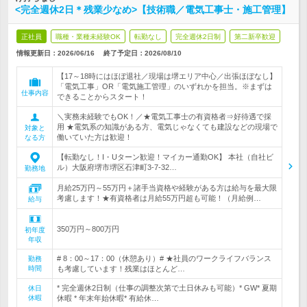
<完全週休2日＊残業少なめ>【技術職／電気工事士・施工管理】
正社員
職種・業種未経験OK
転勤なし
完全週休2日制
第二新卒歓迎
情報更新日：2026/06/16
終了予定日：
2026/08/10
【17～18時にはほぼ退社／現場は堺エリア中心／出張ほぼなし】
「電気工事」OR「電気施工管理」のいずれかを担当。※まずは
仕事内容
できることからスタート！
＼実務未経験でもOK！／★電気工事士の有資格者⇒好待遇で採
用 ★電気系の知識がある方、電気じゃなくても建設などの現場で
対象と
働いていた方は歓迎！
なる方
【転勤なし！I・Uターン歓迎！マイカー通勤OK】 本社（自社ビ
ル）大阪府堺市堺区石津町3-7-32…
勤務地
月給25万円～55万円＋諸手当資格や経験がある方は給与を最大限
考慮します！★有資格者は月給55万円超も可能！（月給例…
給与
350万円～800万円
初年度
年収
# 8：00～17：00（休憩あり）# ★社員のワークライフバランス
勤務
時間
も考慮しています！残業はほとんど…
* 完全週休2日制（仕事の調整次第で土日休みも可能）* GW* 夏期
休日
休暇
休暇 * 年末年始休暇* 有給休…