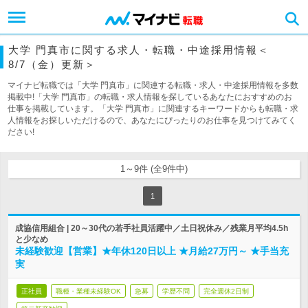
大学 門真市に関する求人・転職・中途採用情報＜
8/7（金）更新＞
マイナビ転職では「大学 門真市」に関連する転職・求人・中途採用情報を多数
掲載中!「大学 門真市」の転職・求人情報を探しているあなたにおすすめのお
仕事を掲載しています。「大学 門真市」に関連するキーワードからも転職・求
人情報をお探しいただけるので、あなたにぴったりのお仕事を見つけてみてく
ださい!
1～9件 (全9件中)
1
成協信用組合 | 20～30代の若手社員活躍中／土日祝休み／残業月平均4.5h
と少なめ
未経験歓迎【営業】★年休120日以上 ★月給27万円～ ★手当充
実
正社員
職種・業種未経験OK
急募
学歴不問
完全週休2日制