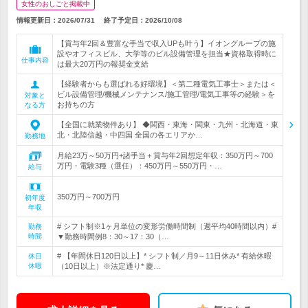
女性のおしごと掲載中
情報更新日：2026/07/31
終了予定日：
2026/10/08
【賞与年2回＆豊富な手当で収入UPも叶う】イオングループの施
設やオフィスビル、大学等のビル設備管理を担当★資格取得時に
仕事内容
は最大20万円の報奨金支給
【経験者からも選ばれる好環境】＜第二種電気工事士＞または＜
ビル設備管理/機械メンテナンス/施工管理/電気工事等の経験＞を
対象と
お持ちの方
なる方
【全国に就業物件あり】 ◆関西・東海・関東・九州・北海道・東
北・北陸信越・中四国 全国の各エリアか…
勤務地
月給23万～50万円+諸手当＋賞与年2回想定年収：350万円～700
万円・電験3種（選任）：450万円～550万円・…
給与
350万円～700万円
初年度
年収
# シフト制※1ヶ月単位の変形労働時間制（週平均40時間以内）#
勤務
時間
▼勤務時間例8：30～17：30（…
# 【年間休日120日以上】* シフト制／月9～11日休み* 有給休暇
休日
休暇
（10日以上）※法定通り* 慶…