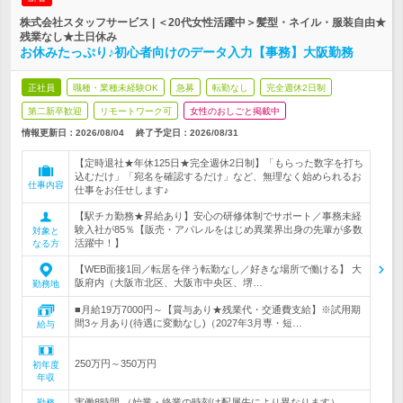
株式会社スタッフサービス | ＜20代女性活躍中＞髪型・ネイル・服装自由★
残業なし★土日休み
お休みたっぷり♪初心者向けのデータ入力【事務】大阪勤務
正社員
職種・業種未経験OK
急募
転勤なし
完全週休2日制
第二新卒歓迎
リモートワーク可
女性のおしごと掲載中
情報更新日：2026/08/04
終了予定日：
2026/08/31
【定時退社★年休125日★完全週休2日制】「もらった数字を打ち
込むだけ」「宛名を確認するだけ」など、無理なく始められるお
仕事内容
仕事をお任せします♪
【駅チカ勤務★昇給あり】安心の研修体制でサポート／事務未経
験入社が85％【販売・アパレルをはじめ異業界出身の先輩が多数
対象と
活躍中！】
なる方
【WEB面接1回／転居を伴う転勤なし／好きな場所で働ける】 大
阪府内（大阪市北区、大阪市中央区、堺…
勤務地
■月給19万7000円～【賞与あり★残業代・交通費支給】※試用期
間3ヶ月あり(待遇に変動なし)（2027年3月専・短…
給与
250万円～350万円
初年度
年収
実働8時間 （始業・終業の時刻は配属先により異なります）
勤務