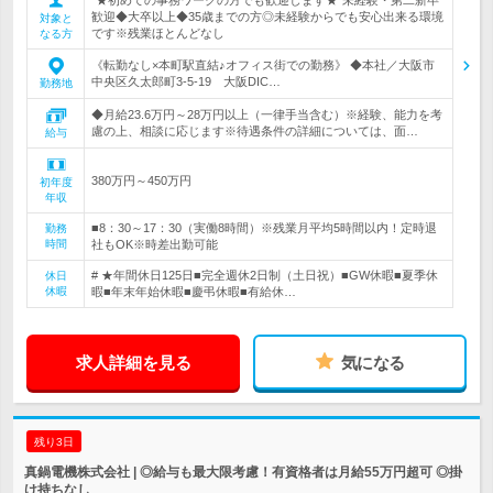
歓迎◆大卒以上◆35歳までの方◎未経験からでも安心出来る環境
対象と
です※残業ほとんどなし
なる方
《転勤なし×本町駅直結♪オフィス街での勤務》 ◆本社／大阪市
中央区久太郎町3-5-19 大阪DIC…
勤務地
◆月給23.6万円～28万円以上（一律手当含む）※経験、能力を考
慮の上、相談に応じます※待遇条件の詳細については、面…
給与
380万円～450万円
初年度
年収
■8：30～17：30（実働8時間）※残業月平均5時間以内！定時退
勤務
時間
社もOK※時差出勤可能
# ★年間休日125日■完全週休2日制（土日祝）■GW休暇■夏季休
休日
休暇
暇■年末年始休暇■慶弔休暇■有給休…
求人詳細を見る
気になる
残り3日
真鍋電機株式会社 | ◎給与も最大限考慮！有資格者は月給55万円超可 ◎掛
け持ちなし