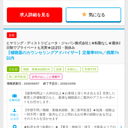
求人詳細を見る
気になる
新着
ヒヤリング・ディストリビュータ・ジャパン株式会社 | ★転勤なし★週休2
日制でプライベートも充実★ほぼ日・祝休み
【補聴器のカウンセリングアドバイザー】定着率95%／残業7h
以内
正社員
職種・業種未経験OK
急募
転勤なし
学歴不問
第二新卒歓迎
女性のおしごと掲載中
情報更新日：2026/08/07
終了予定日：
2026/10/08
【接客時間は一人60分以上★お客様と深く向き合える】充実した
教育と評価制度のもと、最適な補聴器のご案内やアフターサポー
仕事内容
トをお任せします。
【学歴不問／職種・業種未経験、第二新卒歓迎】★知識・経験は
一切不問！接客・販売など人と関わるお仕事の経験がある方は、
対象と
そのスキルを活かせます
なる方
★転居を伴う転勤なし★ 【東京・神奈川・埼玉・大阪各エリアの