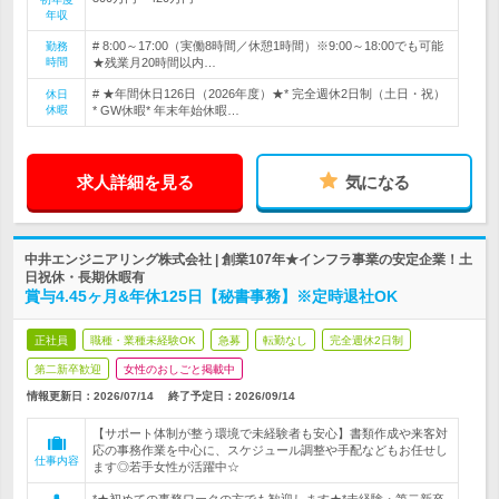
年収
# 8:00～17:00（実働8時間／休憩1時間）※9:00～18:00でも可能
勤務
時間
★残業月20時間以内…
# ★年間休日126日（2026年度）★* 完全週休2日制（土日・祝）
休日
休暇
* GW休暇* 年末年始休暇…
求人詳細を見る
気になる
中井エンジニアリング株式会社 | 創業107年★インフラ事業の安定企業！土
日祝休・長期休暇有
賞与4.45ヶ月&年休125日【秘書事務】※定時退社OK
正社員
職種・業種未経験OK
急募
転勤なし
完全週休2日制
第二新卒歓迎
女性のおしごと掲載中
情報更新日：2026/07/14
終了予定日：
2026/09/14
【サポート体制が整う環境で未経験者も安心】書類作成や来客対
応の事務作業を中心に、スケジュール調整や手配などもお任せし
仕事内容
ます◎若手女性が活躍中☆
*★初めての事務ワークの方でも歓迎します★*未経験・第二新卒