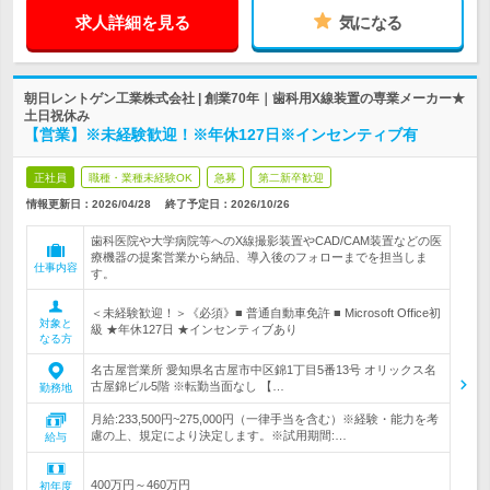
求人詳細を見る
気になる
朝日レントゲン工業株式会社 | 創業70年｜歯科用X線装置の専業メーカー★
土日祝休み
【営業】※未経験歓迎！※年休127日※インセンティブ有
正社員
職種・業種未経験OK
急募
第二新卒歓迎
情報更新日：2026/04/28
終了予定日：
2026/10/26
歯科医院や大学病院等へのX線撮影装置やCAD/CAM装置などの医
療機器の提案営業から納品、導入後のフォローまでを担当しま
仕事内容
す。
＜未経験歓迎！＞《必須》■ 普通自動車免許 ■ Microsoft Office初
対象と
級 ★年休127日 ★インセンティブあり
なる方
名古屋営業所 愛知県名古屋市中区錦1丁目5番13号 オリックス名
古屋錦ビル5階 ※転勤当面なし 【…
勤務地
月給:233,500円~275,000円（一律手当を含む）※経験・能力を考
慮の上、規定により決定します。※試用期間:…
給与
400万円～460万円
初年度