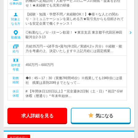
的機関へ定期訪問！人材サービスのニーズの開拓・提案をお任
仕事内容
せ！★未経験でも充実の研修
【経験・知識・学歴不問／未経験OK！】◆様々な人との関わ
り・コミュニケーションを楽しめる方★取引先からも信頼されて
対象と
いる安定企業で働くチャンス！
なる方
◎転勤なし／U・Iターン歓迎！ ▼東京支店 東京都千代田区神田
駿河台2-3-13
勤務地
月給35万円～+諸手当+賞与(年2回／実績4.2ヶ月分）※経験・能
力を考慮の上、決定いたします※上記月給には固定残業…
給与
450万円～600万円
初年度
年収
◆8：45～17：30（実働7時間45分）※残業しても19時頃には退
勤務
時間
社 残業は原則20時までとなって…
# 【年間休日120日以上】* 完全週休2日制（土・日）* 祝日* GW
休日
休暇
休暇（暦通り）* 年末年始休…
求人詳細を見る
気になる
本日締め切り