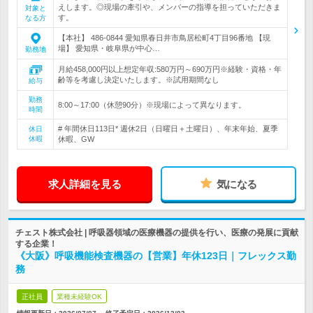
えします。◎現場の牽引や、メンバーの指導を担っていただきま
対象と
す。
なる方
【本社】 486-0844 愛知県春日井市鳥居松町4丁目96番地 【現
場】 愛知県・岐阜県が中心…
勤務地
月給458,000円以上想定年収:580万円～690万円※経験・資格・年
齢等を考慮し決定いたします。※試用期間なし
給与
勤務
8:00～17:00（休憩90分）※現場によって異なります。
時間
# 年間休日113日* 週休2日（日曜日＋土曜日）、年末年始、夏季
休日
休暇
休暇、GW
求人詳細を見る
気になる
チェスト株式会社 | 呼吸器領域の医療機器の提供を行い、医療の発展に貢献
する企業！
《大阪》呼吸機能検査機器の【営業】年休123日｜フレックス勤
務
正社員
業種未経験OK