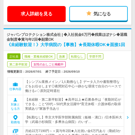
求人詳細を見る
気になる
ジャパンプロテクション株式会社 | ◆入社祝金6万円◆残業ほぼナシ◆退職
金制度◆賞与年2回◆副業OK
《未経験歓迎！》大学病院の【事務】★長期休暇OK★面接1回
正社員
職種・業種未経験OK
急募
転勤なし
学歴不問
第二新卒歓迎
女性のおしごと掲載中
情報更新日：2026/07/01
終了予定日：
2026/09/10
【シンプル業務メイン／1人勤務なし】データ入力や書類整理な
どをお任せします◎夜間対応中心⇒静かな環境で自分のペースで
仕事内容
働ける♪◇原則定時退社
【未経験・第二新卒歓迎】★高卒以上★応募条件は「夜勤対応が
できる」こと*20代～50代男女活躍中*育児休暇・介護休暇の取得
対象と
実績あり*家族手当あり
なる方
【転勤なし】帝京大学医学部附属病院（板橋・溝口）/日本医科大
学（武蔵小杉病院・多摩永山病院）のいず…
勤務地
月給22万7190円～＋賞与年2回★入社祝い金6万円あり（勤続3か