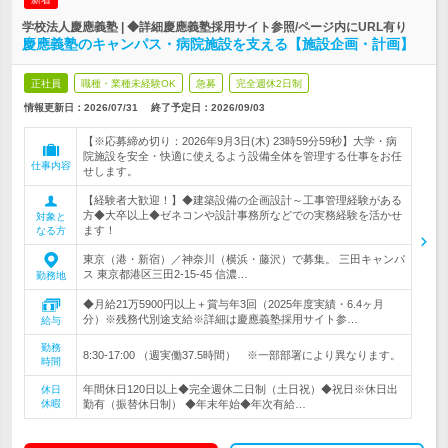
学校法人慶應義塾 | ◆詳細慶應義塾採用サイト参照/ページ内にURL有り
慶應義塾のキャンパス・病院施設を支える【施設企画・計画】
正社員
職種・業種未経験OK
急募
完全週休2日制
情報更新日：2026/07/31
終了予定日：
2026/09/03
【※応募締め切り：2026年9月3日(木) 23時59分59秒】大学・病
院施設を安全・快適に使えるよう設備全体を管理する仕事をお任
仕事内容
せします。
【経験者大歓迎！】◆建築設備の企画設計～工事管理経験がある
方◆大卒以上◆ゼネコンや設計事務所などでの実務経験を活かせ
対象と
ます！
なる方
東京（港・新宿）／神奈川（横浜・藤沢）で募集。 三田キャンパ
ス 東京都港区三田2-15-45 信濃…
勤務地
◆月給21万5900円以上＋賞与年3回（2025年度実績・6.4ヶ月
分）※残務代別途支給※詳細は慶應義塾採用サイト参…
給与
勤務
8:30-17:00 （週実働37.5時間） ※一部部署により異なります。
時間
年間休日120日以上◆完全週休二日制（土日祝）◆祝日※休日出
休日
休暇
勤有（振替休日制） ◆年末年始◆年次有給…