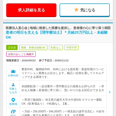
求人詳細を見る
気になる
医療法人直心会 | 地域に根差した医療を提供し、患者様の心に寄り添う病院
患者の明日を支える【理学療法士】＊月給25万円以上・未経験
OK
正社員
職種・業種未経験OK
転勤なし
学歴不問
女性のおしごと掲載中
情報更新日：2026/05/22
終了予定日：
2026/11/12
整形外科、脳神経外科、内科における急性期・亜急性期のリハビ
リテーション業務をお任せします。幅広い症例を通してスキルア
仕事内容
ップできる環境です。
未経験歓迎！＜必須要件＞理学療法士の資格をお持ちの方 ＜求
対象と
める人物像＞患者様に寄り添い、思いやりのある対応ができる方
なる方
＜帯津三敬病院＞ 埼玉県川越市大字大中居545 ※マイカー通勤
OK（駐車場あり） ※転勤なし 【雇…
勤務地
＜月給＞256,000円～346,000円（一律支給の諸手当含む）※給与
は経験・能力を考慮のうえ決定します。※試用期…
給与