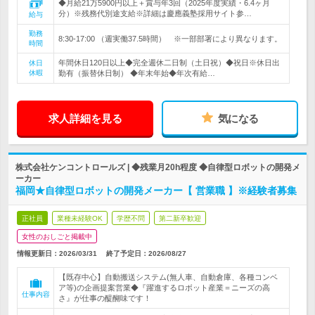
◆月給21万5900円以上＋賞与年3回（2025年度実績・6.4ヶ月
分）※残務代別途支給※詳細は慶應義塾採用サイト参…
給与
勤務
8:30-17:00 （週実働37.5時間） ※一部部署により異なります。
時間
年間休日120日以上◆完全週休二日制（土日祝）◆祝日※休日出
休日
休暇
勤有（振替休日制） ◆年末年始◆年次有給…
求人詳細を見る
気になる
株式会社ケンコントロールズ | ◆残業月20h程度 ◆自律型ロボットの開発メ
ーカー
福岡★自律型ロボットの開発メーカー【 営業職 】※経験者募集
正社員
業種未経験OK
学歴不問
第二新卒歓迎
女性のおしごと掲載中
情報更新日：2026/03/31
終了予定日：
2026/08/27
【既存中心】自動搬送システム(無人車、自動倉庫、各種コンベ
ア等)の企画提案営業◆『躍進するロボット産業＝ニーズの高
仕事内容
さ』が仕事の醍醐味です！