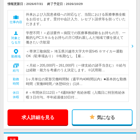
情報更新日：2026/07/31
終了予定日：
2026/10/29
外来および入院患者様への対応など、当院における医療事務全般
をお任せします。受付や会計入力、レセプト請求等を担っていた
仕事内容
だきます。
学歴不問！＜必須要件＞病院での医療事務経験をお持ちの方、一
般的なPCスキルをお持ちの方◎慣れ親しんだ地域で腰を据えて
対象と
働きたい方歓迎
なる方
＜帯津三敬病院＞ 埼玉県川越市大字大中居545 ※マイカー通勤
OK（駐車場あり） ※転勤なし 【雇…
勤務地
＜月給＞205,000円～261,000円（一律支給の諸手当含む）※給与
は経験・能力を考慮のうえ決定します。※試用期…
給与
1ヶ月単位の変形労働時間制（週平均40時間以内）■基本的な勤務
勤務
時間
時間（実働8時間／休憩60分）(1)8…
# ＜年間休日112日＞* 4週8休制* 有給休暇（入職日に特別有給休
休日
休暇
暇３日付与。半年経過後10日付…
求人詳細を見る
気になる
新着