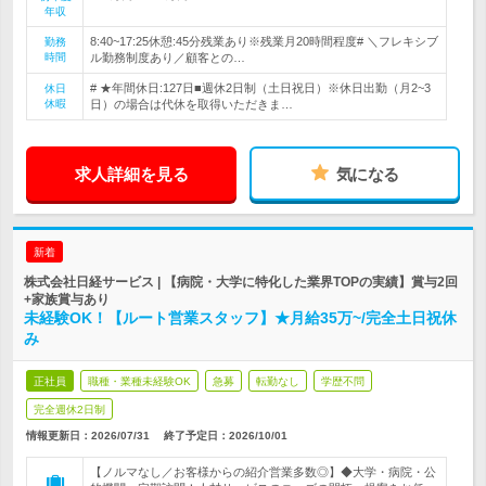
年収
8:40~17:25休憩:45分残業あり※残業月20時間程度# ＼フレキシブ
勤務
時間
ル勤務制度あり／顧客との…
# ★年間休日:127日■週休2日制（土日祝日）※休日出勤（月2~3
休日
休暇
日）の場合は代休を取得いただきま…
求人詳細を見る
気になる
新着
株式会社日経サービス | 【病院・大学に特化した業界TOPの実績】賞与2回
+家族賞与あり
未経験OK！【ルート営業スタッフ】★月給35万~/完全土日祝休
み
正社員
職種・業種未経験OK
急募
転勤なし
学歴不問
完全週休2日制
情報更新日：2026/07/31
終了予定日：
2026/10/01
【ノルマなし／お客様からの紹介営業多数◎】◆大学・病院・公