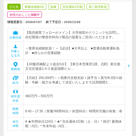
正社員
業種未経験OK
急募
完全週休2日制
第二新卒歓迎
女性のおしごと掲載中
情報更新日：2026/07/07
終了予定日：
2026/12/28
【既存顧客フォローがメイン】大学病院やクリニックを訪問し、
自社開発の整形外科向け製品の提案をご担当いただきます。
仕事内容
＜業界未経験歓迎！＞【必須】■大卒以上 ■普通自動車運転免
対象と
許 ■何らかの営業経験
なる方
【JR飯田橋駅より徒歩5分】 【東日本営業所1課、2課】 東京都
文京区後楽1-5-3 後楽国際ビル…
勤務地
【月給】250,000円～＋残業代全額支給＋諸手当＋賞与年2回※経
験・年齢・能力を考慮して決定いたします※試用期間3…
給与
460万円～550万円
初年度
年収
勤務
8:45～17:30（実働7時間45分／休憩60分）時間外労働の有無：有
時間
# ★年間休日124日！★* 完全週休2日制（土・日）* 祝日* 夏期休
休日
休暇
暇（5日）* 年末年始（6日…