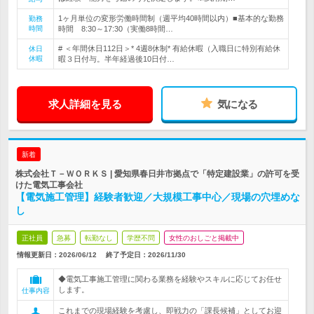
1ヶ月単位の変形労働時間制（週平均40時間以内）■基本的な勤務
勤務
時間
時間 8:30～17:30（実働8時間…
# ＜年間休日112日＞* 4週8休制* 有給休暇（入職日に特別有給休
休日
休暇
暇３日付与。半年経過後10日付…
求人詳細を見る
気になる
新着
株式会社Ｔ－ＷＯＲＫＳ | 愛知県春日井市拠点で「特定建設業」の許可を受
けた電気工事会社
【電気施工管理】経験者歓迎／大規模工事中心／現場の穴埋めな
し
正社員
急募
転勤なし
学歴不問
女性のおしごと掲載中
情報更新日：2026/06/12
終了予定日：
2026/11/30
◆電気工事施工管理に関わる業務を経験やスキルに応じてお任せ
します。
仕事内容
これまでの現場経験を考慮し、即戦力の「課長候補」としてお迎