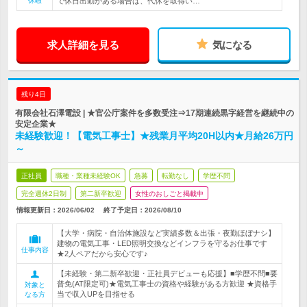
休暇
で休日出勤がある場合は、代休を取得い…
求人詳細を見る
気になる
残り4日
有限会社石澤電設 | ★官公庁案件を多数受注⇒17期連続黒字経営を継続中の
安定企業★
未経験歓迎！【電気工事士】★残業月平均20H以内★月給26万円
～
正社員
職種・業種未経験OK
急募
転勤なし
学歴不問
完全週休2日制
第二新卒歓迎
女性のおしごと掲載中
情報更新日：2026/06/02
終了予定日：
2026/08/10
【大学・病院・自治体施設など実績多数＆出張・夜勤ほぼナシ】
建物の電気工事・LED照明交換などインフラを守るお仕事です
仕事内容
★2人ペアだから安心です♪
【未経験・第二新卒歓迎・正社員デビューも応援】■学歴不問■要
普免(AT限定可)★電気工事士の資格や経験がある方歓迎 ★資格手
対象と
当で収入UPを目指せる
なる方