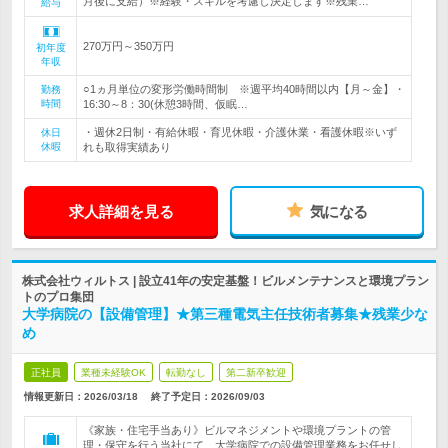
月後に支給）※経験・スキルを考慮し決定します※残業…
給与
270万円～350万円
初年度
年収
○1ヵ月単位の変形労働時間制 ※週平均40時間以内【月～金】・
勤務
時間
16:30～8：30(休憩3時間、仮眠…
・週休2日制・有給休暇・育児休暇・介護休業・看護休暇※いず
休日
休暇
れも取得実績あり
求人詳細を見る
気になる
株式会社ウィルトス | 設立41年の安定基盤！ビルメンテナンスと環境プラン
トのプロ集団
大学病院の【設備管理】★第三種電気主任技術者募集★残業少な
め
正社員
業種未経験OK
転勤なし
第二新卒歓迎
情報更新日：2026/03/18
終了予定日：
2026/09/03
《家族・住宅手当あり》ビルマネジメントや環境プラントの管
理・保守を行う当社にて、大学病院での設備管理業務をお任せし