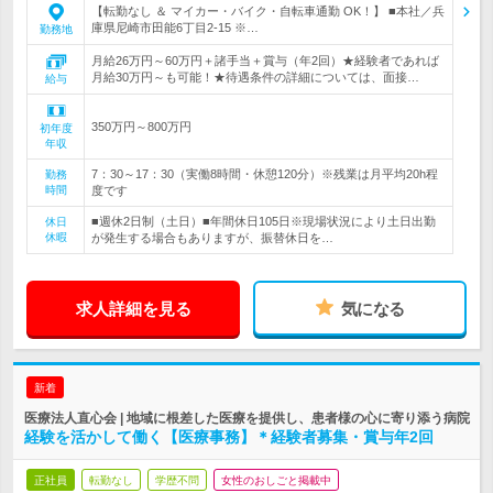
【転勤なし ＆ マイカー・バイク・自転車通勤 OK！】 ■本社／兵
庫県尼崎市田能6丁目2-15 ※…
勤務地
月給26万円～60万円＋諸手当＋賞与（年2回）★経験者であれば
月給30万円～も可能！★待遇条件の詳細については、面接…
給与
350万円～800万円
初年度
年収
7：30～17：30（実働8時間・休憩120分）※残業は月平均20h程
勤務
時間
度です
■週休2日制（土日）■年間休日105日※現場状況により土日出勤
休日
休暇
が発生する場合もありますが、振替休日を…
求人詳細を見る
気になる
新着
医療法人直心会 | 地域に根差した医療を提供し、患者様の心に寄り添う病院
経験を活かして働く【医療事務】＊経験者募集・賞与年2回
正社員
転勤なし
学歴不問
女性のおしごと掲載中