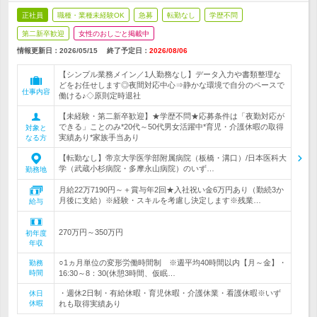
正社員
職種・業種未経験OK
急募
転勤なし
学歴不問
第二新卒歓迎
女性のおしごと掲載中
情報更新日：2026/05/15
終了予定日：
2026/08/06
【シンプル業務メイン／1人勤務なし】データ入力や書類整理な
どをお任せします◎夜間対応中心⇒静かな環境で自分のペースで
仕事内容
働ける♪◇原則定時退社
【未経験・第二新卒歓迎】★学歴不問★応募条件は「夜勤対応が
できる」ことのみ*20代～50代男女活躍中*育児・介護休暇の取得
対象と
実績あり*家族手当あり
なる方
【転勤なし】帝京大学医学部附属病院（板橋・溝口）/日本医科大
学（武蔵小杉病院・多摩永山病院）のいず…
勤務地
月給22万7190円～＋賞与年2回★入社祝い金6万円あり（勤続3か
月後に支給）※経験・スキルを考慮し決定します※残業…
給与
270万円～350万円
初年度
年収
○1ヵ月単位の変形労働時間制 ※週平均40時間以内【月～金】・
勤務
時間
16:30～8：30(休憩3時間、仮眠…
・週休2日制・有給休暇・育児休暇・介護休業・看護休暇※いず
休日
休暇
れも取得実績あり