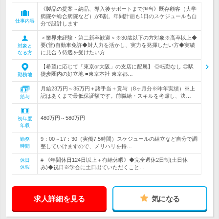
《製品の提案～納品、導入後サポートまで担当》既存顧客（大学
病院や総合病院など）が8割。年間計画も1日のスケジュールも自
仕事内容
分で設計します
＜業界未経験・第二新卒歓迎＞※30歳以下の方対象※高卒以上◆
要(普)自動車免許◆対人力を活かし、実力を発揮したい方◆実績
対象と
に見合う待遇を受けたい方
なる方
【希望に応じて「東京or大阪」の支店に配属】 ◎転勤なし ◎駅
徒歩圏内の好立地 ■東京本社 東京都…
勤務地
月給23万円～35万円＋諸手当＋賞与（8ヶ月分※昨年実績）※上
記はあくまで最低保証額です。前職給・スキルを考慮し、決…
給与
480万円～580万円
初年度
年収
9：00～17：30（実働7.5時間）スケジュールの組立など自分で調
勤務
時間
整していけますので、メリハリを持…
# 《年間休日124日以上＋有給休暇》◆完全週休2日制(土日休
休日
休暇
み)◆祝日※学会に土日出ていただくこと…
求人詳細を見る
気になる