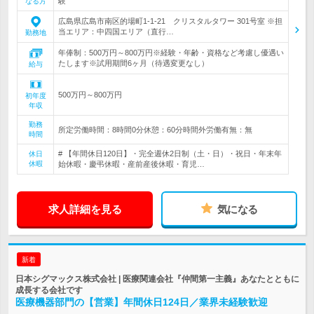
験
なる方
広島県広島市南区的場町1-1-21 クリスタルタワー 301号室 ※担
当エリア：中四国エリア（直行…
勤務地
年俸制：500万円～800万円※経験・年齢・資格など考慮し優遇い
たします※試用期間6ヶ月（待遇変更なし）
給与
500万円～800万円
初年度
年収
勤務
所定労働時間：8時間0分休憩：60分時間外労働有無：無
時間
# 【年間休日120日】・完全週休2日制（土・日）・祝日・年末年
休日
休暇
始休暇・慶弔休暇・産前産後休暇・育児…
求人詳細を見る
気になる
新着
日本シグマックス株式会社 | 医療関連会社『仲間第一主義』あなたとともに
成長する会社です
医療機器部門の【営業】年間休日124日／業界未経験歓迎