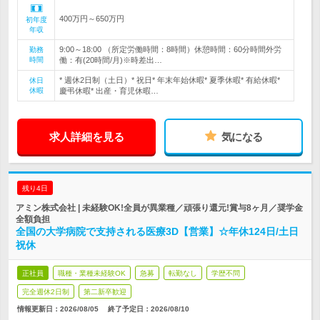
400万円～650万円
初年度
年収
9:00～18:00 （所定労働時間：8時間）休憩時間：60分時間外労
勤務
時間
働：有(20時間/月)※時差出…
* 週休2日制（土日）* 祝日* 年末年始休暇* 夏季休暇* 有給休暇*
休日
休暇
慶弔休暇* 出産・育児休暇…
求人詳細を見る
気になる
残り4日
アミン株式会社 | 未経験OK!全員が異業種／頑張り還元!賞与8ヶ月／奨学金
全額負担
全国の大学病院で支持される医療3D【営業】☆年休124日/土日
祝休
正社員
職種・業種未経験OK
急募
転勤なし
学歴不問
完全週休2日制
第二新卒歓迎
情報更新日：2026/08/05
終了予定日：
2026/08/10