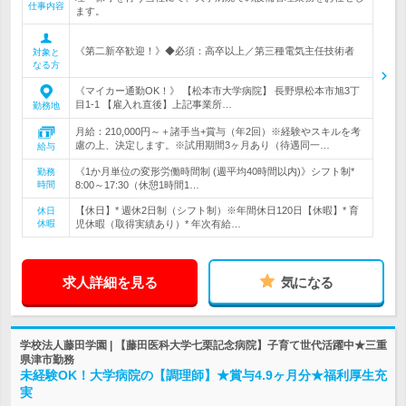
仕事内容
ます。
《第二新卒歓迎！》◆必須：高卒以上／第三種電気主任技術者
対象と
なる方
《マイカー通勤OK！》 【松本市大学病院】 長野県松本市旭3丁
目1-1 【雇入れ直後】上記事業所…
勤務地
月給：210,000円～＋諸手当+賞与（年2回）※経験やスキルを考
慮の上、決定します。※試用期間3ヶ月あり（待遇同一…
給与
《1か月単位の変形労働時間制 (週平均40時間以内)》シフト制*
勤務
時間
8:00～17:30（休憩1時間1…
【休日】* 週休2日制（シフト制）※年間休日120日【休暇】* 育
休日
休暇
児休暇（取得実績あり）* 年次有給…
求人詳細を見る
気になる
学校法人藤田学園 | 【藤田医科大学七栗記念病院】子育て世代活躍中★三重
県津市勤務
未経験OK！大学病院の【調理師】★賞与4.9ヶ月分★福利厚生充
実