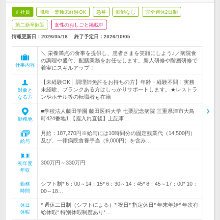
正社員
職種・業種未経験OK
急募
転勤なし
完全週休2日制
第二新卒歓迎
女性のおしごと掲載中
情報更新日：2026/05/18
終了予定日：
2026/10/05
＼ 栄養満点の食事を提供し、患者さまを笑顔にしよう♪／病院食
の調理や盛付、配膳業務をお任せします。新人研修や階層研修で
仕事内容
着実にスキルアップ！
【未経験OK｜調理師免許をお持ちの方】年齢・経験不問！実務
未経験、ブランクある方はしっかりサポートします。★レストラ
対象と
ンやホテル等の転職者も在籍
なる方
■学校法人藤田学園 藤田医科大学 七栗記念病院 三重県津市大鳥
町424番地1 【雇入れ直後】上記事…
勤務地
月給：187,270円※給与には10時間分の固定残業代（14,500円）
及び、一律病院食養手当（9,000円）を含み…
給与
300万円～330万円
初年度
年収
シフト制* 6：00～14：15* 6：30～14：45* 8：45～17：00* 10：
勤務
時間
00～18…
* 週休二日制（シフトによる）* 祝日* 指定休日* 年末年始* 年次有
休日
休暇
給休暇* 特別休暇制度あり*…