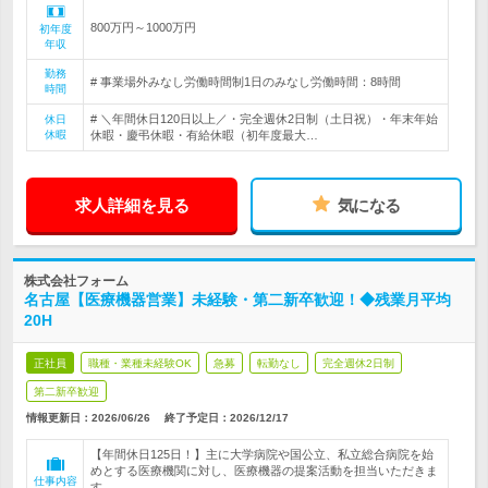
800万円～1000万円
初年度
年収
勤務
# 事業場外みなし労働時間制1日のみなし労働時間：8時間
時間
# ＼年間休日120日以上／・完全週休2日制（土日祝）・年末年始
休日
休暇
休暇・慶弔休暇・有給休暇（初年度最大…
求人詳細を見る
気になる
株式会社フォーム
名古屋【医療機器営業】未経験・第二新卒歓迎！◆残業月平均
20H
正社員
職種・業種未経験OK
急募
転勤なし
完全週休2日制
第二新卒歓迎
情報更新日：2026/06/26
終了予定日：
2026/12/17
【年間休日125日！】主に大学病院や国公立、私立総合病院を始
めとする医療機関に対し、医療機器の提案活動を担当いただきま
仕事内容
す