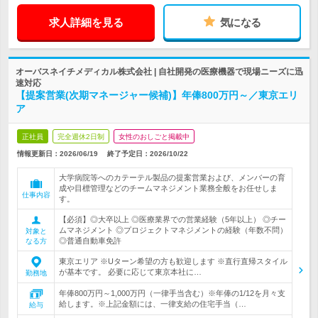
求人詳細を見る
気になる
オーバスネイチメディカル株式会社 | 自社開発の医療機器で現場ニーズに迅
速対応
【提案営業(次期マネージャー候補)】年俸800万円～／東京エリ
ア
正社員
完全週休2日制
女性のおしごと掲載中
情報更新日：2026/06/19
終了予定日：
2026/10/22
大学病院等へのカテーテル製品の提案営業および、メンバーの育
成や目標管理などのチームマネジメント業務全般をお任せしま
仕事内容
す。
【必須】◎大卒以上 ◎医療業界での営業経験（5年以上） ◎チー
ムマネジメント ◎プロジェクトマネジメントの経験（年数不問）
対象と
◎普通自動車免許
なる方
東京エリア ※Uターン希望の方も歓迎します ※直行直帰スタイル
が基本です。 必要に応じて東京本社に…
勤務地
年俸800万円～1,000万円（一律手当含む）※年俸の1/12を月々支
給します。※上記金額には、一律支給の住宅手当（…
給与