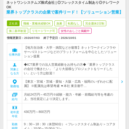
ネットワンシステムズ株式会社 | ◎フレックスタイム制あり◎テレワーク
OK
業界トップクラスの企業で案件リード！【ソリューション営業】
正社員
職種・業種未経験OK
急募
転勤なし
完全週休2日制
第二新卒歓迎
リモートワーク可
女性のおしごと掲載中
情報更新日：2026/07/03
終了予定日：
2026/10/01
【地方自治体・大学・病院などが顧客】ネットワークインフラや
サーバ/ストレージなどのプラットフォームを中心としたソリュー
仕事内容
ション提案
◆ICT業界での法人営業経験をお持ちの方◆「業界トップクラス
の会社で働きたい」「より大規模なプロジェクトをリードした
対象と
い」という方は歓迎！
なる方
【東京・宮城・茨城・愛知・大阪・広島・福岡のいずれかに配
属】 ※配属先は希望考慮 ▼本社 東京都千…
勤務地
月給24万円～45万円※経験・能力・年齢・前職給与等を考慮の
上、当社規定により決定します。
給与
430万円～800万円
初年度
年収
9：30～18：30（休憩60分）＜フレックスタイム制あり＞コアタ
勤務
時間
イム：10:00～15:00※フレ…