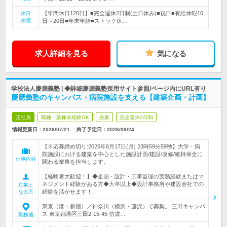
【年間休日120日】■完全週休2日制(土日休み)■祝日■有給休暇10
休日
休暇
日～20日■年末年始■ストック休…
求人詳細を見る
気になる
学校法人慶應義塾 | ◆詳細慶應義塾採用サイト参照/ページ内にURL有り
慶應義塾のキャンパス・病院施設を支える【建築企画・計画】
正社員
職種・業種未経験OK
急募
完全週休2日制
情報更新日：2026/07/21
終了予定日：
2026/08/24
【※応募締め切り:2026年8月17日(月) 23時59分59秒】大学・病
院施設における建築を中心とした施設計画/建設/改修/維持保全に
仕事内容
関わる業務を担当します。
【経験者大歓迎！】◆企画・設計・工事監理の実務経験またはマ
ネジメント経験がある方◆大卒以上◆設計事務所や建設会社での
対象と
経験を活かせます！
なる方
東京（港・新宿）／神奈川（横浜・藤沢）で募集。 三田キャンパ
ス 東京都港区三田2-15-45 信濃…
勤務地