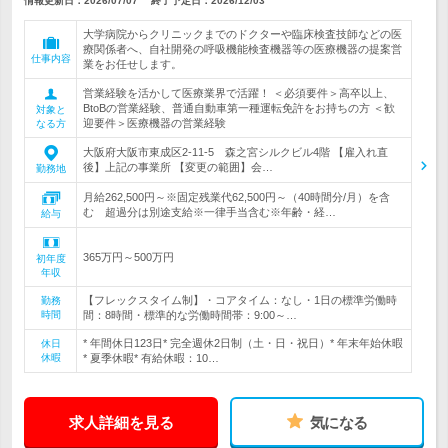
情報更新日：2026/07/07
終了予定日：
2026/12/03
大学病院からクリニックまでのドクターや臨床検査技師などの医
療関係者へ、自社開発の呼吸機能検査機器等の医療機器の提案営
仕事内容
業をお任せします。
営業経験を活かして医療業界で活躍！ ＜必須要件＞高卒以上、
BtoBの営業経験、普通自動車第一種運転免許をお持ちの方 ＜歓
対象と
迎要件＞医療機器の営業経験
なる方
大阪府大阪市東成区2-11-5 森之宮シルクビル4階 【雇入れ直
後】上記の事業所 【変更の範囲】会…
勤務地
月給262,500円～※固定残業代62,500円～（40時間分/月）を含
む 超過分は別途支給※一律手当含む※年齢・経…
給与
365万円～500万円
初年度
年収
【フレックスタイム制】・コアタイム：なし・1日の標準労働時
勤務
時間
間：8時間・標準的な労働時間帯：9:00～…
* 年間休日123日* 完全週休2日制（土・日・祝日）* 年末年始休暇
休日
休暇
* 夏季休暇* 有給休暇：10…
求人詳細を見る
気になる