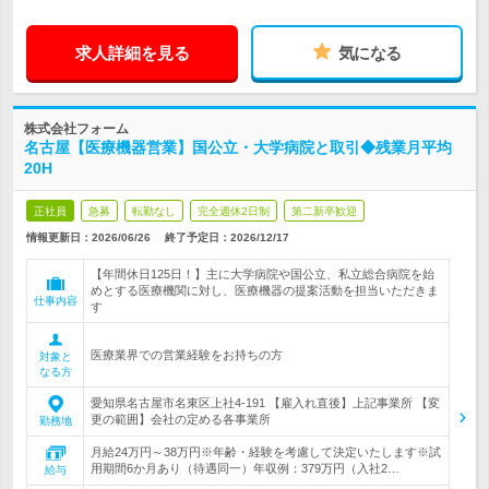
求人詳細を見る
気になる
株式会社フォーム
名古屋【医療機器営業】国公立・大学病院と取引◆残業月平均
20H
正社員
急募
転勤なし
完全週休2日制
第二新卒歓迎
情報更新日：2026/06/26
終了予定日：
2026/12/17
【年間休日125日！】主に大学病院や国公立、私立総合病院を始
めとする医療機関に対し、医療機器の提案活動を担当いただきま
仕事内容
す
医療業界での営業経験をお持ちの方
対象と
なる方
愛知県名古屋市名東区上社4-191 【雇入れ直後】上記事業所 【変
更の範囲】会社の定める各事業所
勤務地
月給24万円～38万円※年齢・経験を考慮して決定いたします※試
用期間6か月あり（待遇同一）年収例：379万円（入社2…
給与