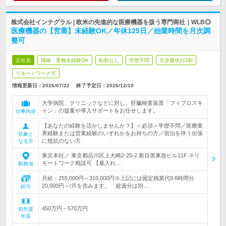
株式会社インテグラル | 欧米の先進的な医療機器を扱う専門商社｜WLB◎
医療機器の【営業】未経験OK／年休125日／始業時間を月次調
整可
正社員
職種・業種未経験OK
転勤なし
学歴不問
完全週休2日制
リモートワーク可
情報更新日：2026/07/22
終了予定日：
2026/12/10
大学病院、クリニックなどに対し、肝臓検査装置「フィブロスキ
ャン」の提案や導入サポートをお任せします。
仕事内容
【あなたの経験を活かしませんか？】＜必須＞学歴不問／医療業
界経験または営業経験のいずれかをお持ちの方／宿泊を伴う出張
対象と
に抵抗のない方
なる方
東京本社／ 東京都品川区上大崎2-25-2 新目黒東急ビル11F ※リ
モートワーク相談可 【雇入れ…
勤務地
月給：255,000円～310,000円※上記には固定残業代9.6時間分
20,000円～/月を含みます。 超過分は別…
給与
450万円～570万円
初年度
年収