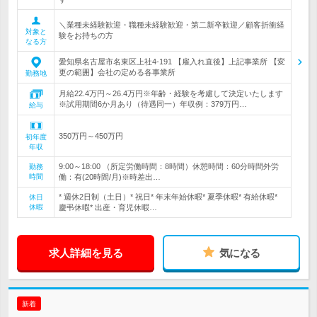
＼業種未経験歓迎・職種未経験歓迎・第二新卒歓迎／顧客折衝経
対象と
験をお持ちの方
なる方
愛知県名古屋市名東区上社4-191 【雇入れ直後】上記事業所 【変
更の範囲】会社の定める各事業所
勤務地
月給22.4万円～26.4万円※年齢・経験を考慮して決定いたします
※試用期間6か月あり（待遇同一）年収例：379万円…
給与
350万円～450万円
初年度
年収
9:00～18:00 （所定労働時間：8時間）休憩時間：60分時間外労
勤務
時間
働：有(20時間/月)※時差出…
* 週休2日制（土日）* 祝日* 年末年始休暇* 夏季休暇* 有給休暇*
休日
休暇
慶弔休暇* 出産・育児休暇…
求人詳細を見る
気になる
新着