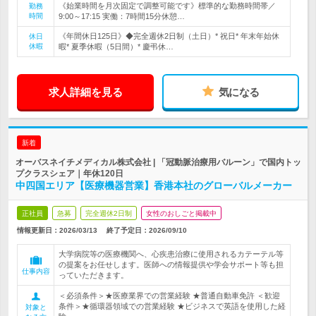
《始業時間を月次固定で調整可能です》標準的な勤務時間帯／
勤務
時間
9:00～17:15 実働：7時間15分休憩…
《年間休日125日》◆完全週休2日制（土日）* 祝日* 年末年始休
休日
休暇
暇* 夏季休暇（5日間）* 慶弔休…
求人詳細を見る
気になる
新着
オーバスネイチメディカル株式会社 | 「冠動脈治療用バルーン」で国内トッ
プクラスシェア｜年休120日
中四国エリア【医療機器営業】香港本社のグローバルメーカー
正社員
急募
完全週休2日制
女性のおしごと掲載中
情報更新日：2026/03/13
終了予定日：
2026/09/10
大学病院等の医療機関へ、心疾患治療に使用されるカテーテル等
の提案をお任せします。医師への情報提供や学会サポート等も担
仕事内容
っていただきます。
＜必須条件＞★医療業界での営業経験 ★普通自動車免許 ＜歓迎
条件＞★循環器領域での営業経験 ★ビジネスで英語を使用した経
対象と