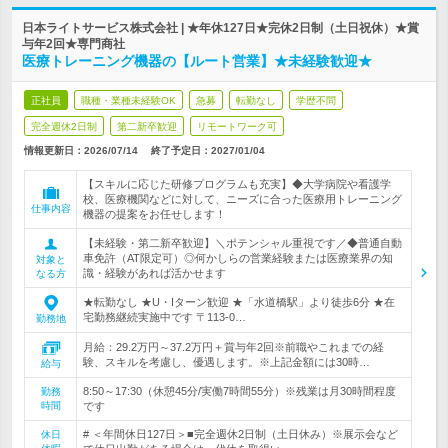
日本ライトサービス株式会社 | ★年休127日★完休2日制（土日祝休）★賞
与年2回★専門商社
医療トレーニング機器の【ルート営業】★未経験歓迎★
正社員
職種・業種未経験OK
急募
転勤なし
学歴不問
完全週休2日制
第二新卒歓迎
リモートワーク可
情報更新日：2026/07/14
終了予定日：
2027/01/04
【スキルに応じた研修プログラムも充実】◆大学病院や看護学
校、医療機関などに対して、ニーズに合った医療用トレーニング
仕事内容
機器の提案をお任せします！
【未経験・第二新卒歓迎】＼ポテンシャル重視です／◆普通自動
車免許（AT限定可）◎何かしらの営業経験または医療業界の知
対象と
識・経験があれば活かせます
なる方
★転勤なし ★U・Iターン歓迎 ★「水道橋駅」より徒歩6分 ★在
宅勤務継続実施中です 〒113-0…
勤務地
月給：29.2万円～37.2万円＋賞与年2回※前職やこれまでの経
験、スキルを考慮し、優遇します。※上記金額には30時…
給与
8:50～17:30（休憩45分/実働7時間55分）※残業は月30時間程度
勤務
時間
です
# ＜年間休日127日＞■完全週休2日制（土日休み）※展示会など
休日