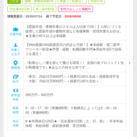
正社員
職種・業種未経験OK
急募
転勤なし
学歴不問
完全週休2日制
第二新卒歓迎
女性のおしごと掲載中
情報更新日：2026/07/14
終了予定日：
2026/08/06
【図面作成・事務作業のスキルは入社後でOK！】CADソフトを
使用した図面作成や書類作成など各種事務・管理作業をお任せ。
仕事内容
★先輩の90％以上は未経験
【Web面接OK&面接翌日の内定も可能！】★未経験・第二新卒・
フリーター歓迎★学歴・経験・転職回数不問★昇給年2回で頑張
対象と
りを還元！
なる方
《転勤なし／腰を据えて働ける環境！》 全国の各プロジェクト先
が勤務地です♪ ★あなたの好きな街でず…
勤務地
〈東京〉月給23万8000円～＋残業代100％支給＋資格取得手当
〈大阪〉月給22万8000円～＋残業代100％支給＋…
給与
280万円～500万円
初年度
年収
8：00～17：00（実働8時間）※勤務先によっては9：00～18：
勤務
時間
00（実働8時間）
# ★年間休日120日★・完全週休2日制（土、日、祝）・年末年始
休日
休暇
休暇・有給休暇・産前後休暇・育児休暇…