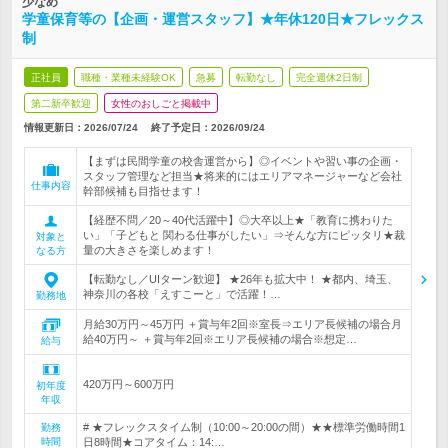
少なめ
学童保育等の【企画・運営スタッフ】★年休120日★フレックス
制
正社員
職種・業種未経験OK
急募
転勤なし
完全週休2日制
第二新卒歓迎
女性のおしごと掲載中
情報更新日：2026/07/24
終了予定日：
2026/09/24
【まずは民間学童の校舎運営から】◎イベントや習い事の企画・
スタッフ管理など担当★将来的にはエリアマネージャーなど会社
仕事内容
幹部候補も目指せます！
【経歴不問／20～40代活躍中】◎大卒以上★「教育に携わりた
い」「子どもと 関わる仕事がしたい」⇒そんな方にピッタリ★裁
対象と
量の大きさを楽しめます！
なる方
【転勤なし／UIターン歓迎】 ★26年も拡大中！ ★都内、埼玉、
神奈川の各校「えすこーと」で活躍！…
勤務地
月給30万円～45万円 ＋賞与年2回※室長⇒エリア長候補の場合月
給40万円～ ＋賞与年2回※エリア長候補の場合※想定…
給与
420万円～600万円
初年度
年収
# ★フレックスタイム制（10:00～20:00の間）★★標準労働時間1
勤務
時間
日8時間★コアタイム：14:…