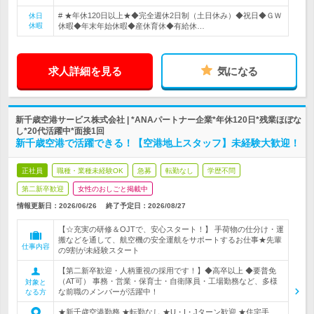
# ★年休120日以上★◆完全週休2日制（土日休み）◆祝日◆ＧＷ
休日
休暇
休暇◆年末年始休暇◆産休育休◆有給休…
求人詳細を見る
気になる
新千歳空港サービス株式会社 | *ANAパートナー企業*年休120日*残業ほぼな
し*20代活躍中*面接1回
新千歳空港で活躍できる！【空港地上スタッフ】未経験大歓迎！
正社員
職種・業種未経験OK
急募
転勤なし
学歴不問
第二新卒歓迎
女性のおしごと掲載中
情報更新日：2026/06/26
終了予定日：
2026/08/27
【☆充実の研修＆OJTで、安心スタート！】 手荷物の仕分け・運
搬などを通して、航空機の安全運航をサポートするお仕事★先輩
仕事内容
の9割が未経験スタート
【第二新卒歓迎・人柄重視の採用です！】◆高卒以上 ◆要普免
（AT可） 事務・営業・保育士・自衛隊員・工場勤務など、多様
対象と
な前職のメンバーが活躍中！
なる方
★新千歳空港勤務 ★転勤なし ★U・I・Jターン歓迎 ★住宅手