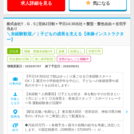
求人詳細を見る
気になる
株式会社Y．G．S | 完休2日制 × 平日14:30出社 × 髪型・髪色自由 × 住宅手
当あり
＼未経験歓迎／｜子どもの成長を支える【体操インストラクタ
ー】
正社員
職種・業種未経験OK
急募
転勤なし
学歴不問
完全週休2日制
第二新卒歓迎
女性のおしごと掲載中
情報更新日：2026/07/07
終了予定日：
2026/08/31
【平日14:30出社で朝はゆっくり過ごせる◎未経験スタート
OK！】園児や小学校低学年を中心に、子どもへの体操指導や成
仕事内容
長のサポートをお任せします♪
【未経験＊人柄重視】◎子どもが好き、体を動かすのが好きとい
う方にピッタリ ◎元保育士・飲食店スタッフ・スポーツトレーナ
対象と
ー等 運動経験者が活躍中
なる方
【駅近店舗／転勤なし】 東京都大田区・世田谷区、神奈川県川崎
市のいずれか ※ご希望に応じて配属先を…
勤務地
◆月給25万円～＋各種手当＋賞与※前職の給与を考慮し決定いた
します。※固定残業代（20時間分 / 3万650円～）が…
給与