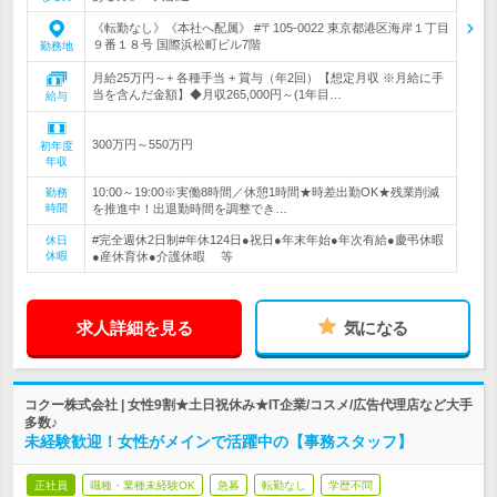
《転勤なし》《本社へ配属》 #〒105-0022 東京都港区海岸１丁目
９番１８号 国際浜松町ビル7階
勤務地
月給25万円～+ 各種手当 + 賞与（年2回）【想定月収 ※月給に手
当を含んだ金額】◆月収265,000円～(1年目…
給与
300万円～550万円
初年度
年収
10:00～19:00※実働8時間／休憩1時間★時差出勤OK★残業削減
勤務
時間
を推進中！出退勤時間を調整でき…
#完全週休2日制#年休124日●祝日●年末年始●年次有給●慶弔休暇
休日
休暇
●産休育休●介護休暇 等
求人詳細を見る
気になる
コクー株式会社 | 女性9割★土日祝休み★IT企業/コスメ/広告代理店など大手
多数♪
未経験歓迎！女性がメインで活躍中の【事務スタッフ】
正社員
職種・業種未経験OK
急募
転勤なし
学歴不問