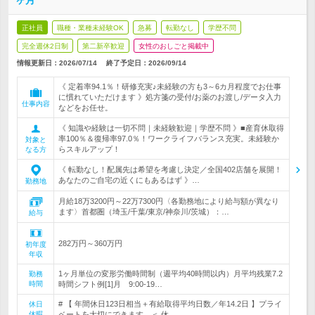
ヶ月
正社員
職種・業種未経験OK
急募
転勤なし
学歴不問
完全週休2日制
第二新卒歓迎
女性のおしごと掲載中
情報更新日：2026/07/14
終了予定日：
2026/09/14
《 定着率94.1％！研修充実♪未経験の方も3～6カ月程度でお仕事
に慣れていただけます 》処方箋の受付/お薬のお渡し/データ入力
仕事内容
などをお任せ。
《 知識や経験は一切不問｜未経験歓迎｜学歴不問 》■産育休取得
率100％＆復帰率97.0％！ワークライフバランス充実。未経験か
対象と
らスキルアップ！
なる方
《 転勤なし！配属先は希望を考慮し決定／全国402店舗を展開！
あなたのご自宅の近くにもあるはず 》…
勤務地
月給18万3200円～22万7300円〈各勤務地により給与額が異なり
ます〉首都圏（埼玉/千葉/東京/神奈川/茨城）：…
給与
282万円～360万円
初年度
年収
1ヶ月単位の変形労働時間制（週平均40時間以内）月平均残業7.2
勤務
時間
時間シフト例[1]月 9:00-19…
# 【 年間休日123日相当＋有給取得平均日数／年14.2日 】プライ
休日
休暇
ベートを大切にできます。＜ 休…