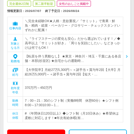
完全週休2日制
第二新卒歓迎
女性のおしごと掲載中
情報更新日：2026/07/07
終了予定日：
2026/08/24
＼完全未経験OK★人柄・意欲重視／『サミット』で青果・鮮
魚・精肉・総菜・ベーカリー・グロサリー・チェックスタンドい
仕事内容
ずれかに配属！
＼『ライフステージの変化も安心』だから選ばれています！／◆
高卒以上「サミットが好き」「周りを笑顔にしたい」などきっか
対象と
けは何でもOK！
なる方
【転居を伴う異動なし】 ★東京・神奈川・埼玉・千葉にある各店
舗・本部(杉並区) ★自宅からの通勤時…
勤務地
【大学院卒】月給27万5,300円～＋諸手当＋賞与年2回【大卒】月
給26万5,000円～＋諸手当＋賞与年2回【短大・…
給与
370万円～450万円
初年度
年収
7：00～21：30のシフト制（実働8時間 休憩60分）★シフト例
勤務
時間
8:00～17:0010:00～1…
# 《年間休日120日以上》◆シフト制（月10日休み）★希望休は
休日
休暇
柔軟に対応します！■年次有給休暇(有…