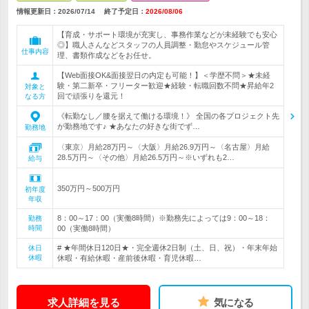
情報更新日：2026/07/14
終了予定日：
2026/08/06
【育成・サポート環境が充実し、事務作業などが未経験でも安心
◎】職人さんなどスタッフの人員調整・勤怠やスケジュール管
仕事内容
理、書類作成などをお任せ。
【Web面接OK&面接翌日の内定も可能！】＜学歴不問＞★未経
験・第二新卒・フリーター歓迎★経験・転職回数不問★昇給年2
対象と
回で頑張りを還元！
なる方
《転勤なし／腰を据えて働ける環境！》 全国の各プロジェクト先
が勤務地です♪ ★あなたの好きな街でず…
勤務地
〈東京〉月給28万円～〈大阪〉月給26.9万円～〈名古屋〉月給
28.5万円～〈その他〉月給26.5万円～※いずれも2…
給与
350万円～500万円
初年度
年収
8：00～17：00（実働8時間）※勤務先によっては9：00～18：
勤務
時間
00（実働8時間）
# ★年間休日120日★・完全週休2日制（土、日、祝）・年末年始
休日
休暇
休暇・有給休暇・産前後休暇・育児休暇…
求人詳細を見る
気になる