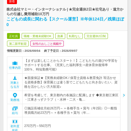
新着
株式会社マミー・インターナショナル | ★完全週休2日★社宅あり・遠方か
らの引越し費用補助10万円
こどもの成長に関わる【スクール運営】※年休124日／残業ほぼ
0
正社員
職種・業種未経験OK
急募
転勤なし
完全週休2日制
第二新卒歓迎
女性のおしごと掲載中
情報更新日：2026/08/04
終了予定日：
2026/09/07
【まずは楽しむことからスタート！】こどもたちの遊びや学習を
サポートする仕事。《充実した福利厚生⇒産休育休復帰率
仕事内容
100％、時短勤務可能》
★面接保証★【実務未経験OK / 保育士資格＆教育免許 等活かせ
る資格多数】保育園とは違う形でこどもたちと向き合いたい、資
対象と
格を活かしたい方大歓迎♪
なる方
希望を考慮して、東京都内の各施設に配属します ◆東京都江東区
・江東きっずクラブ（・水神・二大・亀…
勤務地
◎施設長補佐月給26万円～ + 各種手当 + 賞与（年2回）◎一般指
導員職月給23万円～ + 各種手当 + 賞与（年…
給与
270万円～550万円
初年度
年収