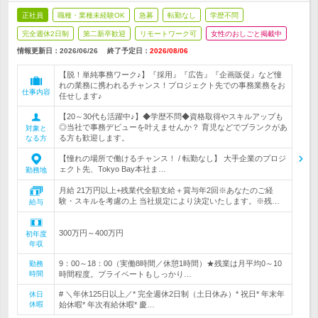
正社員
職種・業種未経験OK
急募
転勤なし
学歴不問
完全週休2日制
第二新卒歓迎
リモートワーク可
女性のおしごと掲載中
情報更新日：2026/06/26
終了予定日：
2026/08/06
【脱！単純事務ワーク♪】『採用』『広告』『企画販促』など憧
れの業務に携われるチャンス！プロジェクト先での事務業務をお
仕事内容
任せします♪
【20～30代も活躍中♪】◆学歴不問◆資格取得やスキルアップも
◎当社で事務デビューを叶えませんか？ 育児などでブランクがあ
対象と
る方も歓迎します。
なる方
【憧れの場所で働けるチャンス！ / 転勤なし】 大手企業のプロジ
ェクト先、Tokyo Bay本社ま…
勤務地
月給 21万円以上+残業代全額支給＋賞与年2回※あなたのご経
験・スキルを考慮の上 当社規定により決定いたします。※残…
給与
300万円～400万円
初年度
年収
9：00～18：00（実働8時間／休憩1時間）★残業は月平均0～10
勤務
時間
時間程度。プライベートもしっかり…
# ＼年休125日以上／* 完全週休2日制（土日休み）* 祝日* 年末年
休日
休暇
始休暇* 年次有給休暇* 慶…