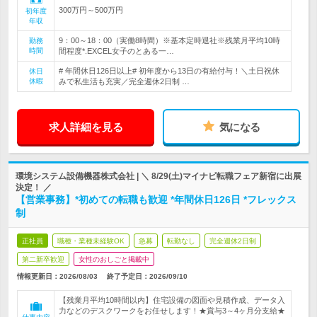
300万円～500万円
初年度
年収
9：00～18：00（実働8時間）※基本定時退社※残業月平均10時
勤務
時間
間程度*.EXCEL女子のとある一…
# 年間休日126日以上# 初年度から13日の有給付与！＼土日祝休
休日
休暇
みで私生活も充実／完全週休2日制 …
求人詳細を見る
気になる
環境システム設備機器株式会社 | ＼ 8/29(土)マイナビ転職フェア新宿に出展
決定！ ／
【営業事務】*初めての転職も歓迎 *年間休日126日 *フレックス
制
正社員
職種・業種未経験OK
急募
転勤なし
完全週休2日制
第二新卒歓迎
女性のおしごと掲載中
情報更新日：2026/08/03
終了予定日：
2026/09/10
【残業月平均10時間以内】住宅設備の図面や見積作成、データ入
力などのデスクワークをお任せします！★賞与3～4ヶ月分支給★