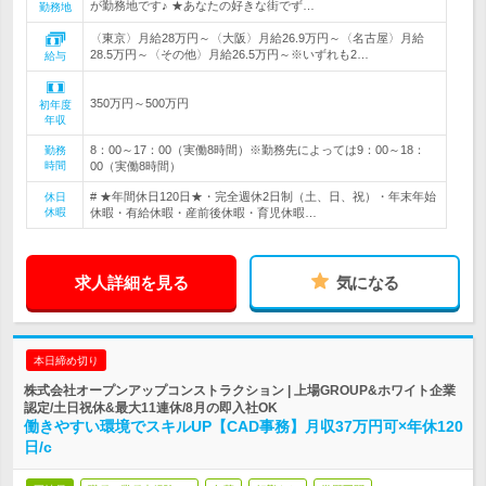
が勤務地です♪ ★あなたの好きな街でず…
勤務地
〈東京〉月給28万円～〈大阪〉月給26.9万円～〈名古屋〉月給
28.5万円～〈その他〉月給26.5万円～※いずれも2…
給与
350万円～500万円
初年度
年収
8：00～17：00（実働8時間）※勤務先によっては9：00～18：
勤務
時間
00（実働8時間）
# ★年間休日120日★・完全週休2日制（土、日、祝）・年末年始
休日
休暇
休暇・有給休暇・産前後休暇・育児休暇…
求人詳細を見る
気になる
本日締め切り
株式会社オープンアップコンストラクション | 上場GROUP&ホワイト企業
認定/土日祝休&最大11連休/8月の即入社OK
働きやすい環境でスキルUP【CAD事務】月収37万円可×年休120
日/c