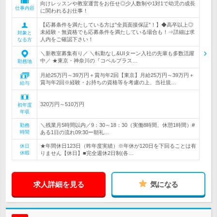
向けレッスンや教室運営をお任せ◎少人数制や1対1で幼児の成長
仕事内容
に関われるお仕事！
【応募条件を満たしている方は"全員面接保証"！】◆高卒以上◎
未経験・無資格でも応募条件を満たしている場合も！⇒詳細は求
対象と
人内をご確認下さい！
なる方
＼新教室募集有り／ ＼転勤なし&UIターン入社の先輩も多数活躍
中／ ★東京・神奈川の『コペルプラス…
勤務地
月給25万円～39万円＋賞与年2回【東京】月給25万円～39万円＋
賞与年2回※経験・お持ちの資格等を考慮の上、当社規…
給与
320万円～510万円
初年度
年収
＼残業月5時間以内／9：30～18：30（実働8時間、休憩1時間）#
勤務
時間
ある1日の流れ09:30ー朝礼…
★年間休日123日（昨年度実績）※年休が120日を下回ることは有
休日
休暇
りません【休日】■完全週休2日制(各…
求人詳細を見る
気になる