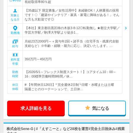
仕事内容
有給取得率80％超
【35歳以下 限定募集／女性活用中】未経験OK！人柄重視の採用
です！◇「建築やインテリア・家具・家電に興味がある！」そん
対象と
な方も大歓迎です◎
なる方
【本社】東京都目黒区柿の木坂3-8-12◎転勤無し ★都立大学駅／
学芸大学駅／駒澤大学駅より徒歩1…
勤務地
月給23万2000円～＋賞与年2回＋諸手当（住宅手当・残業代全額
支給など）※年齢・経験・能力に応じ、決定いたします。…
給与
350万円～450万円
初年度
年収
【2026/5/1～フレックス制度スタート！】コアタイム10：00～
勤務
時間
16：00標準労働時間8時間／休…
# 【年間休日126日】* 完全週休2日制└日曜・水曜または土曜
休日
休暇
隔週ごとのローテーションで、土日休…
求人詳細を見る
気になる
株式会社Sene-G | #「えすこーと」など28校を運営#完全土日祝休み#残業