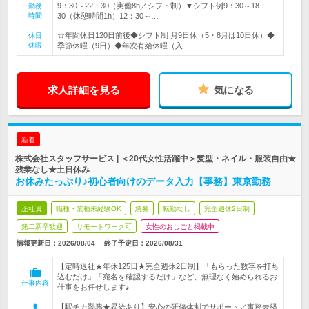
9：30～22：30（実働8h／シフト制）▼シフト例9：30～18：
勤務
時間
30（休憩時間1h）12：30～…
☆年間休日120日前後◆シフト制 月9日休（5・8月は10日休）◆
休日
休暇
季節休暇（9日）◆年次有給休暇（入…
求人詳細を見る
気になる
新着
株式会社スタッフサービス | ＜20代女性活躍中＞髪型・ネイル・服装自由★
残業なし★土日休み
お休みたっぷり♪初心者向けのデータ入力【事務】東京勤務
正社員
職種・業種未経験OK
急募
転勤なし
完全週休2日制
第二新卒歓迎
リモートワーク可
女性のおしごと掲載中
情報更新日：2026/08/04
終了予定日：
2026/08/31
【定時退社★年休125日★完全週休2日制】「もらった数字を打ち
込むだけ」「宛名を確認するだけ」など、無理なく始められるお
仕事内容
仕事をお任せします♪
【駅チカ勤務★昇給あり】安心の研修体制でサポート／事務未経