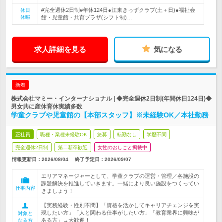
#完全週休2日制#年休124日●江東きっずクラブ(土＋日)●福祉会
休日
休暇
館・児童館・共育プラザ(シフト制)…
求人詳細を見る
気になる
新着
株式会社マミー・インターナショナル | ◆完全週休2日制(年間休日124日)◆
男女共に産休育休実績多数
学童クラブや児童館の【本部スタッフ】※未経験OK／本社勤務
正社員
職種・業種未経験OK
急募
転勤なし
学歴不問
完全週休2日制
第二新卒歓迎
女性のおしごと掲載中
情報更新日：2026/08/04
終了予定日：
2026/09/07
エリアマネージャーとして、学童クラブの運営・管理／各施設の
課題解決を推進していきます。一緒により良い施設をつくってい
仕事内容
きましょう！
【実務経験・性別不問】「資格を活かしてキャリアチェンジを実
現したい方」「人と関わる仕事がしたい方」「教育業界に興味が
対象と
ある方」→大歓迎！
なる方