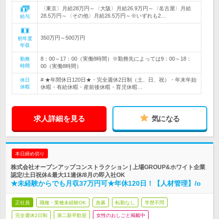
〈東京〉月給28万円～〈大阪〉月給26.9万円～〈名古屋〉月給
28.5万円～〈その他〉月給26.5万円～※いずれも2…
給与
350万円～500万円
初年度
年収
8：00～17：00（実働8時間）※勤務先によっては9：00～18：
勤務
時間
00（実働8時間）
# ★年間休日120日★・完全週休2日制（土、日、祝）・年末年始
休日
休暇
休暇・有給休暇・産前後休暇・育児休暇…
求人詳細を見る
気になる
本日締め切り
株式会社オープンアップコンストラクション | 上場GROUP&ホワイト企業
認定/土日祝休&最大11連休/8月の即入社OK
★未経験からでも月収37万円可★年休120日！【人材管理】/o
正社員
職種・業種未経験OK
急募
転勤なし
学歴不問
完全週休2日制
第二新卒歓迎
女性のおしごと掲載中