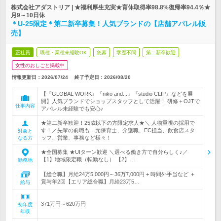
株式会社アダストリア | ★福利厚生充実★育休取得率98.8%復帰率94.4％★
月9～10日休
＊U-25限定＊第二新卒募集！人気ブランドの【店舗アパレル販
売】
正社員
職種・業種未経験OK
急募
学歴不問
第二新卒歓迎
女性のおしごと掲載中
情報更新日：2026/07/24
終了予定日：
2026/08/20
【『GLOBAL WORK』『niko and...』『studio CLIP』などを展
開】人気ブランドでショップスタッフとして活躍！ 研修＋OJTで
仕事内容
アパレル未経験でも安心♪
★第二新卒歓迎！25歳以下の方限定求人★＼ 人物重視の採用で
す！／先輩の前職も…元保育士、介護職、EC担当、飲食店スタ
対象と
ッフ、営業、事務など様々！
なる方
★全国募集 ★UIターン歓迎 ＼選べる働き方で自分らしく♪／
【1】地域限定職（転勤なし） 【2】…
勤務地
【総合職】月給24万5,000円～36万7,000円 + 時間外手当など ＋
賞与年2回【エリア総合職】月給23万5…
給与
371万円～620万円
初年度
年収