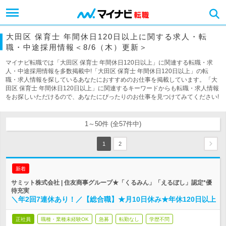
大田区 保育士 年間休日120日以上に関する求人・転
職・中途採用情報＜8/6（木）更新＞
マイナビ転職では「大田区 保育士 年間休日120日以上」に関連する転職・求
人・中途採用情報を多数掲載中!「大田区 保育士 年間休日120日以上」の転
職・求人情報を探しているあなたにおすすめのお仕事を掲載しています。「大
田区 保育士 年間休日120日以上」に関連するキーワードからも転職・求人情報
をお探しいただけるので、あなたにぴったりのお仕事を見つけてみてください!
1～50件 (全57件中)
1
2
新着
サミット株式会社 | 住友商事グループ★「くるみん」「えるぼし」認定*優
待充実
＼年2回7連休あり！／【総合職】★月10日休み★年休120日以上
正社員
職種・業種未経験OK
急募
転勤なし
学歴不問