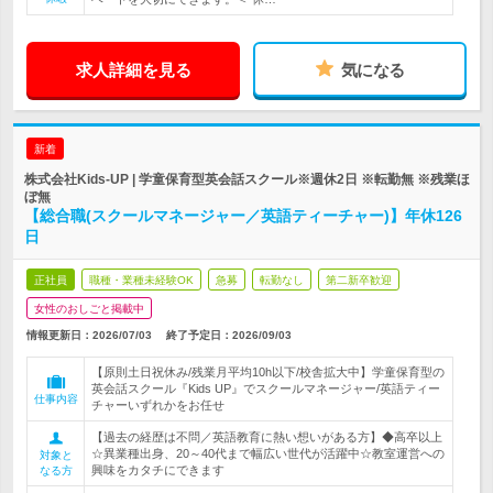
求人詳細を見る
気になる
新着
株式会社Kids-UP | 学童保育型英会話スクール※週休2日 ※転勤無 ※残業ほ
ぼ無
【総合職(スクールマネージャー／英語ティーチャー)】年休126
日
正社員
職種・業種未経験OK
急募
転勤なし
第二新卒歓迎
女性のおしごと掲載中
情報更新日：2026/07/03
終了予定日：
2026/09/03
【原則土日祝休み/残業月平均10h以下/校舎拡大中】学童保育型の
英会話スクール『Kids UP』でスクールマネージャー/英語ティー
仕事内容
チャーいずれかをお任せ
【過去の経歴は不問／英語教育に熱い想いがある方】◆高卒以上
☆異業種出身、20～40代まで幅広い世代が活躍中☆教室運営への
対象と
興味をカタチにできます
なる方