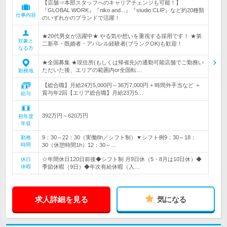
【店舗⇒本部スタッフへのキャリアチェンジも可能！】
『GLOBAL WORK』『niko and...』『studio CLIP』など約20種類
仕事内容
のいずれかのブランドで活躍！
★20代男女が活躍中★ やる気や想いを重視する採用です！ ★第
対象と
二新卒・既婚者・アパレル経験者(ブランクOK)も歓迎！
なる方
★全国募集 ★現住所(もしくは帰省先)の通勤可能店舗でご勤務い
ただいた後、エリアの範囲内or全国転…
勤務地
【総合職】月給24万5,000円～36万7,000円 + 時間外手当など ＋
賞与年2回【エリア総合職】月給23万5…
給与
392万円～620万円
初年度
年収
9：30～22：30（実働8h／シフト制）▼シフト例9：30～18：
勤務
時間
30（休憩時間1h）12：30～…
☆年間休日120日前後◆シフト制 月9日休（5・8月は10日休）◆
休日
休暇
季節休暇（9日）◆年次有給休暇（入…
求人詳細を見る
気になる