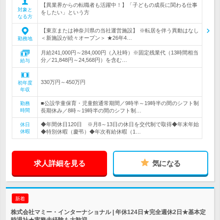
【異業界からの転職者も活躍中！】「子どもの成長に関わる仕事
対象と
をしたい」という方
なる方
【東京または神奈川県の当社運営施設】 ※転居を伴う異動はなし
＜新施設が続々オープン＞ ★26年4…
勤務地
月給241,000円～284,000円（入社時）※固定残業代（13時間相当
分／21,848円～24,568円）を含む…
給与
330万円～450万円
初年度
年収
■公設学童保育・児童館通常期間／9時半～19時半の間のシフト制
勤務
時間
長期休み／8時～19時半の間のシフト制…
◆年間休日120日 ※月8～13日の休日を交代制で取得◆年末年始
休日
休暇
◆特別休暇（慶弔）◆年次有給休暇（1…
求人詳細を見る
気になる
新着
株式会社マミー・インターナショナル | 年休124日★完全週休2日★基本定