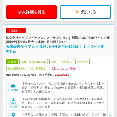
求人詳細を見る
気になる
本日締め切り
株式会社オープンアップコンストラクション | 上場GROUP&ホワイト企業
認定/土日祝休&最大11連休/8月の即入社OK
★未経験からでも月収37万円可★年休120日！【サポート事
務】/o
正社員
職種・業種未経験OK
急募
転勤なし
学歴不問
完全週休2日制
第二新卒歓迎
女性のおしごと掲載中
情報更新日：2026/07/14
終了予定日：
2026/08/06
【研修があるので、PCの基本操作やExcelの使い方も学べる】未
経験・初心者でも安心して始められる管理・書類作成等の簡単な
仕事内容
お仕事からお任せします♪
【Web面接OK&面接翌日の内定も可能】＜学歴不問＞★未経験・
第二新卒・フリーター歓迎★経験・転職回数不問★昇給年2回で
対象と
頑張りをしっかり還元！
なる方
《転勤なし／腰を据えて働ける環境！》 全国の各プロジェクト先