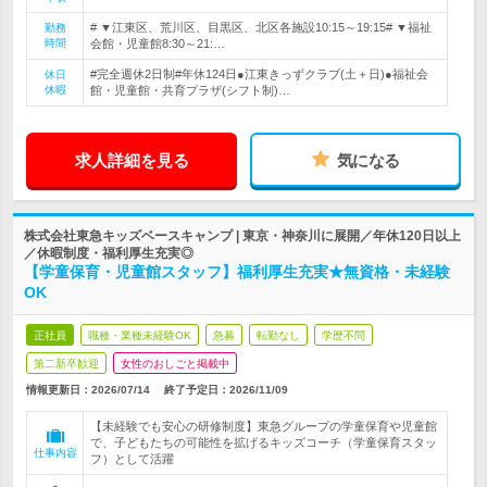
# ▼江東区、荒川区、目黒区、北区各施設10:15～19:15# ▼福祉
勤務
時間
会館・児童館8:30～21:…
#完全週休2日制#年休124日●江東きっずクラブ(土＋日)●福祉会
休日
休暇
館・児童館・共育プラザ(シフト制)…
求人詳細を見る
気になる
株式会社東急キッズベースキャンプ | 東京・神奈川に展開／年休120日以上
／休暇制度・福利厚生充実◎
【学童保育・児童館スタッフ】福利厚生充実★無資格・未経験
OK
正社員
職種・業種未経験OK
急募
転勤なし
学歴不問
第二新卒歓迎
女性のおしごと掲載中
情報更新日：2026/07/14
終了予定日：
2026/11/09
【未経験でも安心の研修制度】東急グループの学童保育や児童館
で、子どもたちの可能性を拡げるキッズコーチ（学童保育スタッ
仕事内容
フ）として活躍