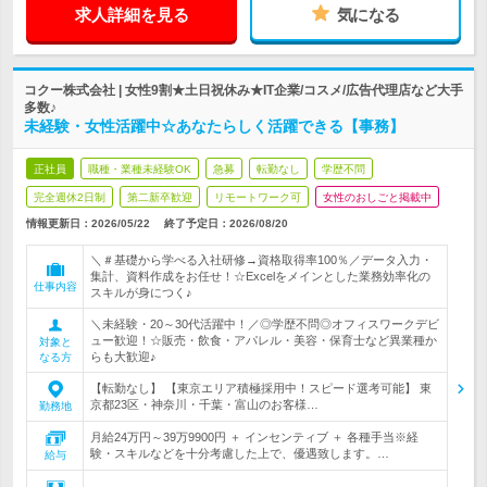
求人詳細を見る
気になる
コクー株式会社 | 女性9割★土日祝休み★IT企業/コスメ/広告代理店など大手
多数♪
未経験・女性活躍中☆あなたらしく活躍できる【事務】
正社員
職種・業種未経験OK
急募
転勤なし
学歴不問
完全週休2日制
第二新卒歓迎
リモートワーク可
女性のおしごと掲載中
情報更新日：2026/05/22
終了予定日：
2026/08/20
＼＃基礎から学べる入社研修→資格取得率100％／データ入力・
集計、資料作成をお任せ！☆Excelをメインとした業務効率化の
仕事内容
スキルが身につく♪
＼未経験・20～30代活躍中！／◎学歴不問◎オフィスワークデビ
ュー歓迎！☆販売・飲食・アパレル・美容・保育士など異業種か
対象と
らも大歓迎♪
なる方
【転勤なし】 【東京エリア積極採用中！スピード選考可能】 東
京都23区・神奈川・千葉・富山のお客様…
勤務地
月給24万円～39万9900円 ＋ インセンティブ ＋ 各種手当※経
験・スキルなどを十分考慮した上で、優遇致します。…
給与