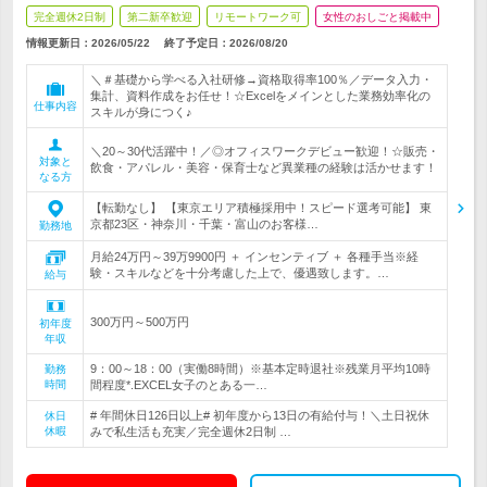
完全週休2日制
第二新卒歓迎
リモートワーク可
女性のおしごと掲載中
情報更新日：2026/05/22
終了予定日：
2026/08/20
＼＃基礎から学べる入社研修→資格取得率100％／データ入力・
集計、資料作成をお任せ！☆Excelをメインとした業務効率化の
仕事内容
スキルが身につく♪
＼20～30代活躍中！／◎オフィスワークデビュー歓迎！☆販売・
対象と
飲食・アパレル・美容・保育士など異業種の経験は活かせます！
なる方
【転勤なし】 【東京エリア積極採用中！スピード選考可能】 東
京都23区・神奈川・千葉・富山のお客様…
勤務地
月給24万円～39万9900円 ＋ インセンティブ ＋ 各種手当※経
験・スキルなどを十分考慮した上で、優遇致します。…
給与
300万円～500万円
初年度
年収
9：00～18：00（実働8時間）※基本定時退社※残業月平均10時
勤務
時間
間程度*.EXCEL女子のとある一…
# 年間休日126日以上# 初年度から13日の有給付与！＼土日祝休
休日
休暇
みで私生活も充実／完全週休2日制 …