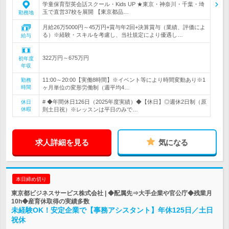
学童保育型英会話スクール・Kids UP ★東京・神奈川・千葉・埼
玉で直営37校を展開 【東京都品…
勤務地
月給26万5000円～45万円+賞与年2回+決算賞与（業績、評価によ
る）※経験・スキルを考慮し、当社規定により優遇し…
給与
322万円～675万円
初年度
年収
11:00～20:00【実働8時間】※イベント等により時間変動あり※1
勤務
時間
ヶ月単位の変形労働制（週平均4…
# ◆年間休日126日（2025年度実績）◆【休日】◎週休2日制（原
休日
休暇
則土日祝）※レッスンは平日のみで…
求人詳細を見る
気になる
本日締め切り
東京都ビジネスサービス株式会社 | ◆配属先⇒大手企業や官公庁◆残業月
10h◆産育休取得の実績多数
未経験OK！安定企業で【事務アシスタント】年休125日／土日
祝休