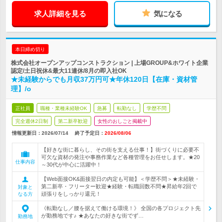
求人詳細を見る
気になる
本日締め切り
株式会社オープンアップコンストラクション | 上場GROUP&ホワイト企業
認定/土日祝休&最大11連休/8月の即入社OK
★未経験からでも月収37万円可★年休120日【在庫・資材管
理】/o
正社員
職種・業種未経験OK
急募
転勤なし
学歴不問
完全週休2日制
第二新卒歓迎
女性のおしごと掲載中
情報更新日：2026/07/14
終了予定日：
2026/08/06
【好きな街に暮らし、その街を支える仕事！】街づくりに必要不
可欠な資材の発注や事務作業など各種管理をお任せします。★20
仕事内容
～30代が中心に活躍中！
【Web面接OK&面接翌日の内定も可能】＜学歴不問＞★未経験・
第二新卒・フリーター歓迎★経験・転職回数不問★昇給年2回で
対象と
頑張りをしっかり還元！
なる方
《転勤なし／腰を据えて働ける環境！》 全国の各プロジェクト先
が勤務地です♪ ★あなたの好きな街でず…
勤務地