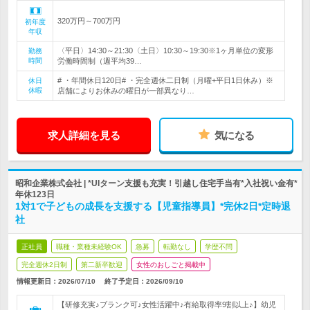
320万円～700万円
初年度
年収
〈平日〉14:30～21:30〈土日〉10:30～19:30※1ヶ月単位の変形
勤務
時間
労働時間制（週平均39…
# ・年間休日120日# ・完全週休二日制（月曜+平日1日休み）※
休日
休暇
店舗によりお休みの曜日が一部異なり…
求人詳細を見る
気になる
昭和企業株式会社 | *UIターン支援も充実！引越し住宅手当有*入社祝い金有*
年休123日
1対1で子どもの成長を支援する【児童指導員】*完休2日*定時退
社
正社員
職種・業種未経験OK
急募
転勤なし
学歴不問
完全週休2日制
第二新卒歓迎
女性のおしごと掲載中
情報更新日：2026/07/10
終了予定日：
2026/09/10
【研修充実♪ブランク可♪女性活躍中♪有給取得率9割以上♪】幼児