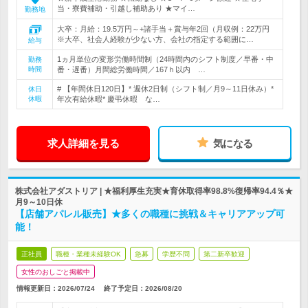
当・寮費補助・引越し補助あり ★マイ…
勤務地
大卒：月給：19.5万円～+諸手当＋賞与年2回（月収例：22万円
※大卒、社会人経験が少ない方、会社の指定する範囲に…
給与
1ヵ月単位の変形労働時間制（24時間内のシフト制度／早番・中
勤務
時間
番・遅番）月間総労働時間／167ｈ以内 …
# 【年間休日120日】* 週休2日制（シフト制／月9～11日休み）*
休日
休暇
年次有給休暇* 慶弔休暇 な…
求人詳細を見る
気になる
株式会社アダストリア | ★福利厚生充実★育休取得率98.8%復帰率94.4％★
月9～10日休
【店舗アパレル販売】★多くの職種に挑戦＆キャリアアップ可
能！
正社員
職種・業種未経験OK
急募
学歴不問
第二新卒歓迎
女性のおしごと掲載中
情報更新日：2026/07/24
終了予定日：
2026/08/20