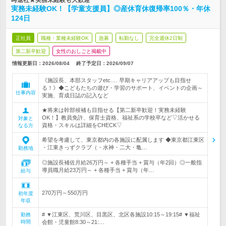
時退社★実務未経験も大歓迎
実務未経験OK！【学童支援員】◎産休育休復帰率100％・年休
124日
正社員
職種・業種未経験OK
急募
転勤なし
完全週休2日制
第二新卒歓迎
女性のおしごと掲載中
情報更新日：2026/08/04
終了予定日：
2026/09/07
《施設長、本部スタッフetc.… 早期キャリアアップも目指せ
る！》◆こどもたちの遊び・学習のサポート、イベントの企画～
仕事内容
実施、育成日誌の記入など
★将来は幹部候補も目指せる【第二新卒歓迎！実務未経験
OK！】教員免許、保育士資格、福祉系の学校卒など▽活かせる
対象と
資格・スキルは詳細をCHECK▽
なる方
希望を考慮して、東京都内の各施設に配属します ◆東京都江東区
・江東きっずクラブ（・水神・二大・亀…
勤務地
◎施設長補佐月給26万円～ + 各種手当 + 賞与（年2回）◎一般指
導員職月給23万円～ + 各種手当 + 賞与（年…
給与
270万円～550万円
初年度
年収
# ▼江東区、荒川区、目黒区、北区各施設10:15～19:15# ▼福祉
勤務
時間
会館・児童館8:30～21:…