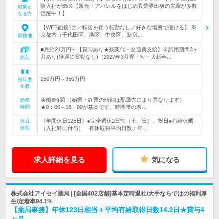
験入社が85％【販売・アパレルをはじめ異業界出身の先輩が多数
対象と
活躍中！】
なる方
【WEB面接1回／転居を伴う転勤なし／好きな場所で働ける】 東
京都内（千代田区、港区、中央区、新宿…
勤務地
■月給21万円～【賞与あり★残業代・交通費支給】※試用期間3ヶ
月あり(待遇に変動なし)（2027年3月専・短・大新卒…
給与
250万円～350万円
初年度
年収
実働8時間 （始業・終業の時刻は配属先により異なります）
勤務
時間
★9：00～18：00が基本です。時間帯の希…
《年間休日125日》●完全週休2日制（土、日）、祝日●有給休暇
休日
休暇
（入社時に付与） 有休取得平均日数：年…
求人詳細を見る
気になる
株式会社アイセイ薬局 | [全国402店舗]基本定時退社/大手ならではの福利厚
生/定着率94.1%
【薬局事務】年休123日相当＋平均有給取得日数14.2日★賞与4