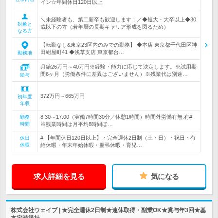
イン☆年間休日120日以上
＼未経験者も、第二新卒も歓迎します！／◆短大・大卒以上◆30
対象と
歳以下の方（若年層の長期キャリア形成を図るため）
なる方
【転勤なし&東京23区内のみでの勤務】 ◆本店 東京都千代田区神
田紺屋町41 ◆浅草支店 東京都台…
勤務地
月給26万円～40万円※経験・能力に応じて決定します。※試用期
間6ヶ月（労働条件に差異はございません）※残業代は別途…
給与
372万円～665万円
初年度
年収
8:30～17:00（実働7時間30分／休憩1時間）時間外労働有無:有#
勤務
時間
※残業時間は月平均8時間ほ…
# 【年間休日120日以上】・完全週休2日制（土・日）・祝日・有
休日
休暇
給休暇・年末年始休暇・慶弔休暇・育児…
求人詳細を見る
気になる
株式会社ウェイブ | ★完全週休2日制★連休取得・副業OK★賞与年3回★基