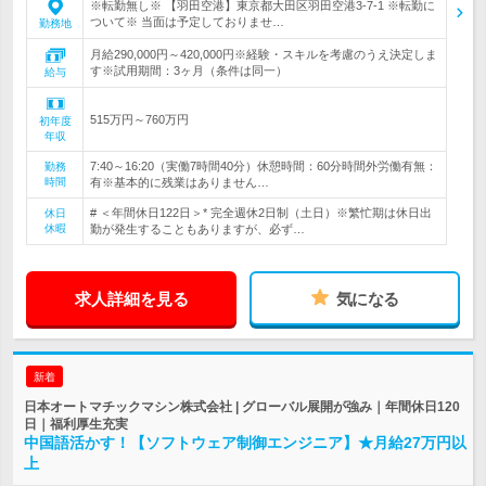
※転勤無し※ 【羽田空港】東京都大田区羽田空港3-7-1 ※転勤に
ついて※ 当面は予定しておりませ…
勤務地
月給290,000円～420,000円※経験・スキルを考慮のうえ決定しま
す※試用期間：3ヶ月（条件は同一）
給与
515万円～760万円
初年度
年収
7:40～16:20（実働7時間40分）休憩時間：60分時間外労働有無：
勤務
時間
有※基本的に残業はありません…
# ＜年間休日122日＞* 完全週休2日制（土日）※繁忙期は休日出
休日
休暇
勤が発生することもありますが、必ず…
求人詳細を見る
気になる
新着
日本オートマチックマシン株式会社 | グローバル展開が強み｜年間休日120
日｜福利厚生充実
中国語活かす！【ソフトウェア制御エンジニア】★月給27万円以
上