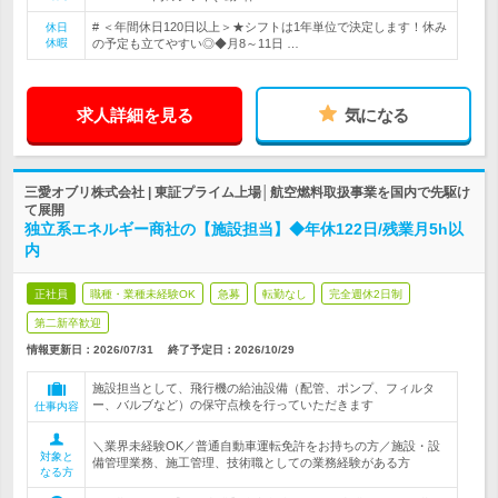
# ＜年間休日120日以上＞★シフトは1年単位で決定します！休み
休日
休暇
の予定も立てやすい◎◆月8～11日 …
求人詳細を見る
気になる
三愛オブリ株式会社 | 東証プライム上場│航空燃料取扱事業を国内で先駆け
て展開
独立系エネルギー商社の【施設担当】◆年休122日/残業月5h以
内
正社員
職種・業種未経験OK
急募
転勤なし
完全週休2日制
第二新卒歓迎
情報更新日：2026/07/31
終了予定日：
2026/10/29
施設担当として、飛行機の給油設備（配管、ポンプ、フィルタ
ー、バルブなど）の保守点検を行っていただきます
仕事内容
＼業界未経験OK／普通自動車運転免許をお持ちの方／施設・設
対象と
備管理業務、施工管理、技術職としての業務経験がある方
なる方