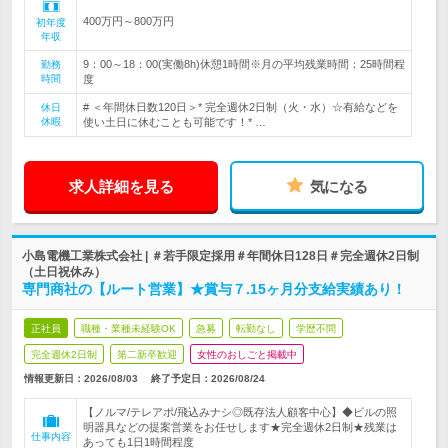
400万円～800万円
初年度
年収
9：00～18：00(実働8h)休憩1時間※月の平均残業時間：25時間程
勤務
時間
度
# ＜年間休日数120日＞* 完全週休2日制（火・水）☆有給などを
休日
休暇
使い土日に休むことも可能です！* …
求人詳細を見る
気になる
小島電機工業株式会社 | ＃若手限定採用＃年間休日128日＃完全週休2日制
（土日祝休み）
専門商社の【ルート営業】★賞与７.15ヶ月分支給実績あり！
正社員
職種・業種未経験OK
急募
転勤なし
学歴不問
完全週休2日制
第二新卒歓迎
女性のおしごと掲載中
情報更新日：2026/08/03
終了予定日：
2026/08/24
【ノルマ/テレアポ/飛込みナシ◎既存法人顧客中心】◆ビルの照
明器具などの提案営業をお任せします★完全週休2日制★残業は
仕事内容
あっても1日1時間程度