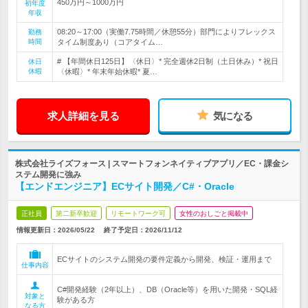
450万円～1000万円
初年度
年収
08:20～17:00（実働7.75時間／休憩55分）部門によりフレックス
勤務
時間
タイム制度あり（コアタイム…
# 【年間休日125日】〈休日〉* 完全週休2日制（土日休み）* 祝日
休日
休暇
〈休暇〉* 年末年始休暇* 夏…
求人詳細を見る
気になる
株式会社ライズフォース | スマートフォンネイティブアプリ／EC・課金シ
ステム開発に強み
【エンドエンジニア】ECサイト開発／C#・Oracle
正社員
第二新卒歓迎
リモートワーク可
女性のおしごと掲載中
情報更新日：2026/05/22
終了予定日：
2026/11/12
ECサイトのシステム開発の要件定義から開発、検証・運用まで
仕事内容
C#開発経験（2年以上）、DB（Oracle等）を用いた開発・SQL経
対象と
験がある方
なる方