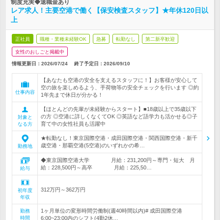
制度充実◆退職金あり
レア求人！主要空港で働く【保安検査スタッフ】★年休120日以
上
正社員
職種・業種未経験OK
急募
転勤なし
第二新卒歓迎
女性のおしごと掲載中
情報更新日：2026/07/24
終了予定日：
2026/09/10
【あなたも空港の安全を支えるスタッフに！】お客様が安心して
空の旅を楽しめるよう、手荷物等の安全チェックを行います ◎約
仕事内容
1年先まで休日が分かる！
【ほとんどの先輩が未経験からスタート】■18歳以上で35歳以下
の方 ◎空港に詳しくなくてOK ◎英語など語学力も活かせる◎子
対象と
育て中の女性社員も活躍中
なる方
★転勤なし！東京国際空港・成田国際空港・関西国際空港・新千
歳空港・那覇空港(5空港)のいずれかの希…
勤務地
◆東京国際空港大学 月給：231,200円～専門・短大 月
給：228,500円～高卒 月給：225,50…
給与
312万円～362万円
初年度
年収
1ヶ月単位の変形時間労働制(週40時間以内)# 成田国際空港
勤務
時間
6:00~23:00内のシフト(4勤2休…