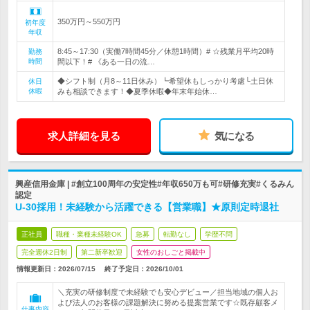
350万円～550万円
初年度
年収
8:45～17:30（実働7時間45分／休憩1時間）# ☆残業月平均20時
勤務
時間
間以下！# 《ある一日の流…
◆シフト制（月8～11日休み）┗希望休もしっかり考慮└土日休
休日
休暇
みも相談できます！◆夏季休暇◆年末年始休…
求人詳細を見る
気になる
興産信用金庫 | #創立100周年の安定性#年収650万も可#研修充実#くるみん
認定
U-30採用！未経験から活躍できる【営業職】★原則定時退社
正社員
職種・業種未経験OK
急募
転勤なし
学歴不問
完全週休2日制
第二新卒歓迎
女性のおしごと掲載中
情報更新日：2026/07/15
終了予定日：
2026/10/01
＼充実の研修制度で未経験でも安心デビュー／担当地域の個人お
よび法人のお客様の課題解決に努める提案営業です☆既存顧客メ
仕事内容