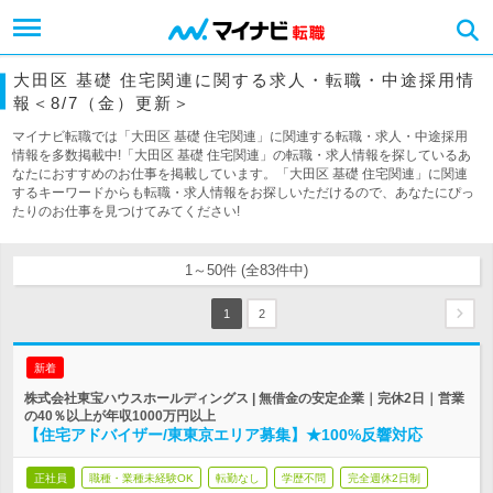
大田区 基礎 住宅関連に関する求人・転職・中途採用情
報＜8/7（金）更新＞
マイナビ転職では「大田区 基礎 住宅関連」に関連する転職・求人・中途採用
情報を多数掲載中!「大田区 基礎 住宅関連」の転職・求人情報を探しているあ
なたにおすすめのお仕事を掲載しています。「大田区 基礎 住宅関連」に関連
するキーワードからも転職・求人情報をお探しいただけるので、あなたにぴっ
たりのお仕事を見つけてみてください!
1～50件 (全83件中)
1
2
新着
株式会社東宝ハウスホールディングス | 無借金の安定企業｜完休2日｜営業
の40％以上が年収1000万円以上
【住宅アドバイザー/東東京エリア募集】★100%反響対応
正社員
職種・業種未経験OK
転勤なし
学歴不問
完全週休2日制