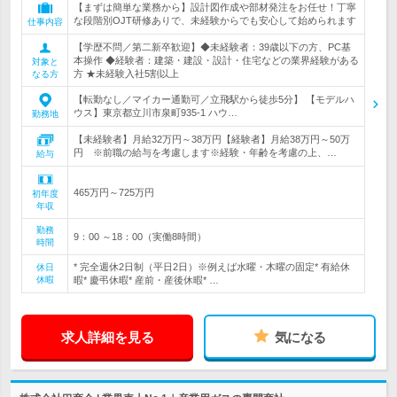
【まずは簡単な業務から】設計図作成や部材発注をお任せ！丁寧
な段階別OJT研修ありで、未経験からでも安心して始められます
仕事内容
【学歴不問／第二新卒歓迎】◆未経験者：39歳以下の方、PC基
本操作 ◆経験者：建築・建設・設計・住宅などの業界経験がある
対象と
方 ★未経験入社5割以上
なる方
【転勤なし／マイカー通勤可／立飛駅から徒歩5分】 【モデルハ
ウス】東京都立川市泉町935-1 ハウ…
勤務地
【未経験者】月給32万円～38万円【経験者】月給38万円～50万
円 ※前職の給与を考慮します※経験・年齢を考慮の上、…
給与
465万円～725万円
初年度
年収
勤務
9：00 ～18：00（実働8時間）
時間
* 完全週休2日制（平日2日）※例えば水曜・木曜の固定* 有給休
休日
休暇
暇* 慶弔休暇* 産前・産後休暇* …
求人詳細を見る
気になる