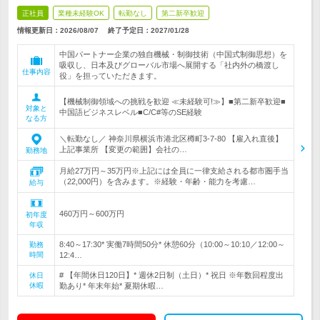
正社員
業種未経験OK
転勤なし
第二新卒歓迎
情報更新日：2026/08/07
終了予定日：
2027/01/28
中国パートナー企業の独自機械・制御技術（中国式制御思想）を
吸収し、日本及びグローバル市場へ展開する「社内外の橋渡し
仕事内容
役」を担っていただきます。
【機械制御領域への挑戦を歓迎 ≪未経験可!≫】■第二新卒歓迎■
対象と
中国語ビジネスレベル■C/C#等のSE経験
なる方
＼転勤なし／ 神奈川県横浜市港北区樽町3-7-80 【雇入れ直後】
上記事業所 【変更の範囲】会社の…
勤務地
月給27万円～35万円※上記には全員に一律支給される都市圏手当
（22,000円）を含みます。※経験・年齢・能力を考慮…
給与
460万円～600万円
初年度
年収
8:40～17:30* 実働7時間50分* 休憩60分（10:00～10:10／12:00～
勤務
時間
12:4…
# 【年間休日120日】* 週休2日制（土日）* 祝日 ※年数回程度出
休日
休暇
勤あり* 年末年始* 夏期休暇…