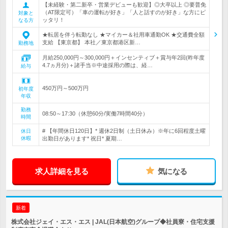
【未経験・第二新卒・営業デビューも歓迎】◎大卒以上 ◎要普免
（AT限定可）「車の運転が好き」「人と話すのが好き」な方にピ
対象と
ッタリ！
なる方
★転居を伴う転勤なし ★マイカー＆社用車通勤OK ★交通費全額
支給 【東京都】 本社／東京都港区新…
勤務地
月給250,000円～300,000円＋インセンティブ＋賞与年2回(昨年度
4.7ヵ月分)＋諸手当※中途採用の際は、経…
給与
450万円～500万円
初年度
年収
勤務
08:50～17:30（休憩60分/実働7時間40分）
時間
# 【年間休日120日】* 週休2日制（土日休み）※年に6回程度土曜
休日
休暇
出勤日があります* 祝日* 夏期…
求人詳細を見る
気になる
新着
株式会社ジェイ・エス・エス | JAL(日本航空)グループ◆社員寮・住宅支援