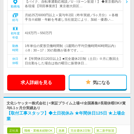
【バイク、自転車通勤応相談／U・Iターン歓迎！】 ◆東京都内の
各現場 【羽田事業所】 東京都大田区…
勤務地
月給25万6000円以上＋賞与年2回（昨年実績／5ヶ月分）＋各種
手当※経験・年齢を考慮し当社規定により、加給・優遇い…
給与
419万円～550万円
初年度
年収
1年単位の変形労働時間制（1週間の平均労働時間40時間以内）
勤務
時間
☆8：30～17：30の勤務が基本です。…
# 【年間休日120日以上】■完全週休2日制（土日）※月に数回土
休日
休暇
日出勤をした場合は他の曜日に振替休日…
求人詳細を見る
気になる
文化シヤッター株式会社 | <東証プライム上場>#全国募集#長期休暇OK#賞
与6.1ヶ月分実績あり
【取付工事スタッフ】◆土日祝休み ★年間休日125日 ★上場企
業
正社員
職種・業種未経験OK
急募
完全週休2日制
第二新卒歓迎