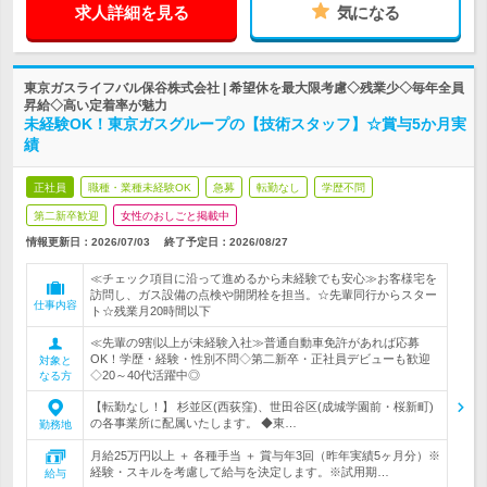
求人詳細を見る
気になる
東京ガスライフバル保谷株式会社 | 希望休を最大限考慮◇残業少◇毎年全員
昇給◇高い定着率が魅力
未経験OK！東京ガスグループの【技術スタッフ】☆賞与5か月実
績
正社員
職種・業種未経験OK
急募
転勤なし
学歴不問
第二新卒歓迎
女性のおしごと掲載中
情報更新日：2026/07/03
終了予定日：
2026/08/27
≪チェック項目に沿って進めるから未経験でも安心≫お客様宅を
訪問し、ガス設備の点検や開閉栓を担当。☆先輩同行からスター
仕事内容
ト☆残業月20時間以下
≪先輩の9割以上が未経験入社≫普通自動車免許があれば応募
OK！学歴・経験・性別不問◇第二新卒・正社員デビューも歓迎
対象と
◇20～40代活躍中◎
なる方
【転勤なし！】 杉並区(西荻窪)、世田谷区(成城学園前・桜新町)
の各事業所に配属いたします。 ◆東…
勤務地
月給25万円以上 ＋ 各種手当 ＋ 賞与年3回（昨年実績5ヶ月分）※
経験・スキルを考慮して給与を決定します。※試用期…
給与