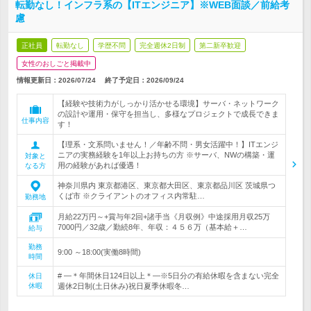
転勤なし！インフラ系の【ITエンジニア】※WEB面談／前給考
慮
正社員
転勤なし
学歴不問
完全週休2日制
第二新卒歓迎
女性のおしごと掲載中
情報更新日：2026/07/24
終了予定日：
2026/09/24
【経験や技術力がしっかり活かせる環境】サーバ・ネットワーク
の設計や運用・保守を担当し、多様なプロジェクトで成長できま
仕事内容
す！
【理系・文系問いません！／年齢不問・男女活躍中！】ITエンジ
ニアの実務経験を1年以上お持ちの方 ※サーバ、NWの構築・運
対象と
用の経験があれば優遇！
なる方
神奈川県内 東京都港区、東京都大田区、東京都品川区 茨城県つ
くば市 ※クライアントのオフィス内常駐…
勤務地
月給22万円～+賞与年2回+諸手当《月収例》中途採用月収25万
7000円／32歳／勤続8年、年収：４５６万（基本給＋…
給与
勤務
9:00 ～18:00(実働8時間)
時間
# ―＊年間休日124日以上＊―※5日分の有給休暇を含まない完全
休日
休暇
週休2日制(土日休み)祝日夏季休暇冬…