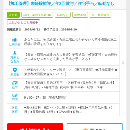
【施工管理】未経験歓迎／年2回賞与／住宅手当／転勤なし
正社員
職種・業種未経験OK
転勤なし
学歴不問
第二新卒歓迎
女性のおしごと掲載中
情報更新日：2026/06/12
終了予定日：
2026/09/10
あなたには、物流倉庫・食品工場に欠かせない大型冷凍庫の施工
現場の管理をお任せします！
仕事内容
【業界・職種未経験の方大歓迎】要普通免（AT限定可）☆未経験
対象と
から確かなスキルと充実した手当が手に入る！
なる方
＼転勤なし◇U・Iターン歓迎！／ 【東京事業所】★積極採用中★
東京都大田区大森東1-27-7 【…
勤務地
【東京事業所】月給23万円～+各種手当+賞与年2回【福岡本社】
月給20万円～+各種手当+賞与年2回※年齢・経験・スキ…
給与
勤務
9：00～17：30（実働7.5時間）
時間
■週休2日制（第2・4・5土曜＋日曜）■祝日■年末年始休暇（6
休日
休暇
日）■夏季休暇（3日）■GW休暇■有給…