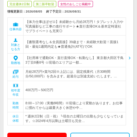
完全週休2日制
第二新卒歓迎
女性のおしごと掲載中
情報更新日：2026/08/05
終了予定日：
2026/08/31
【体力仕事ほぼゼロ】未経験から月給28万円！タブレット入力や
写真撮影など工事の進行サポート★直行直帰OK＆基本定時退社
仕事内容
でプライベートも充実◎
【書類選考なし＆全員面接】39歳まで・未経験大歓迎！面接1
対象と
回・最短1週間内定も★普通免許(AT可)でOK
なる方
【社用車で通勤OK・直行直帰OK・転勤なし】 東京都大田区千鳥
3丁目8番8号 ☆現場のエリアは一都…
勤務地
月給28万円+賞与2回※上記には、固定残業代（月30時間
分/50,000円）を含みます。超過分は別途支給いたします。…
給与
400万円～500万円
初年度
年収
8:00～17:00（実働8時間）※現場により変動があります。お仕事
勤務
時間
に慣れてからは裁量大きく休憩や中…
* 週休2日制（日・祝）┗現在の土曜日の出勤も少なくなっていま
休日
休暇
す。☆2024年4月以降は土曜日も完全…