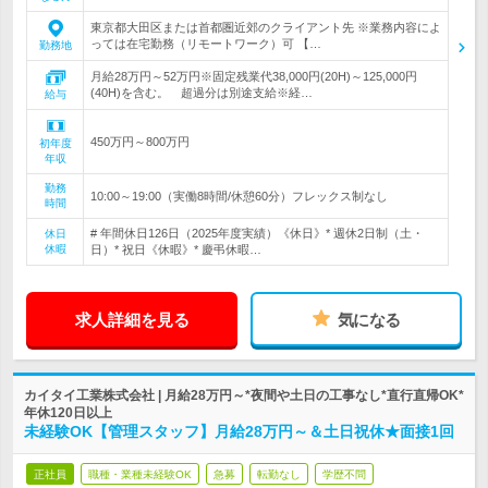
東京都大田区または首都圏近郊のクライアント先 ※業務内容によ
っては在宅勤務（リモートワーク）可 【…
勤務地
月給28万円～52万円※固定残業代38,000円(20H)～125,000円
(40H)を含む。 超過分は別途支給※経…
給与
450万円～800万円
初年度
年収
勤務
10:00～19:00（実働8時間/休憩60分）フレックス制なし
時間
# 年間休日126日（2025年度実績）《休日》* 週休2日制（土・
休日
休暇
日）* 祝日《休暇》* 慶弔休暇…
求人詳細を見る
気になる
カイタイ工業株式会社 | 月給28万円～*夜間や土日の工事なし*直行直帰OK*
年休120日以上
未経験OK【管理スタッフ】月給28万円～＆土日祝休★面接1回
正社員
職種・業種未経験OK
急募
転勤なし
学歴不問