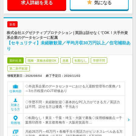
求人詳細を見る
気になる
新着
株式会社エグゼクティブプロテクション | 英語は話せなくてOK！大手外資
系企業のデータセンターに配属
【セキュリティ】未経験歓迎／平均月収30万円以上／住宅補助あ
り
契約社員
職種・業種未経験OK
急募
転勤なし
学歴不問
第二新卒歓迎
情報更新日：2026/08/04
終了予定日：
2026/11/02
◇外資系企業のデータセンターにおける入退館管理等の業務／1
～3カ月程度のOJT研修あり
仕事内容
◇学歴不問・未経験歓迎◇基本的なPC入力ができる方／英語力
対象と
は不問、話せる方は優遇・手当あり
なる方
◇転勤なし！東京・千葉・埼玉・大阪で募集◇採用積極拠点⇒千
葉県印西市・東京都青梅市・大阪府箕面市…
勤務地
月給26万円～45万円＋各種手当※英語力がビジネスレベルある方