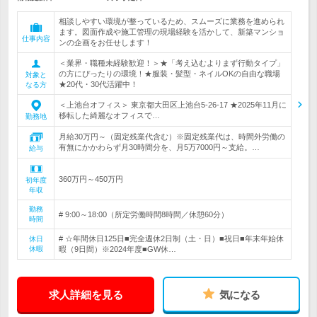
相談しやすい環境が整っているため、スムーズに業務を進められ
ます。図面作成や施工管理の現場経験を活かして、新築マンショ
仕事内容
ンの企画をお任せします！
＜業界・職種未経験歓迎！＞★「考え込むよりまず行動タイプ」
の方にぴったりの環境！★服装・髪型・ネイルOKの自由な職場
対象と
★20代・30代活躍中！
なる方
＜上池台オフィス＞ 東京都大田区上池台5-26-17 ★2025年11月に
移転した綺麗なオフィスで…
勤務地
月給30万円～（固定残業代含む）※固定残業代は、時間外労働の
有無にかかわらず月30時間分を、月5万7000円～支給。…
給与
360万円～450万円
初年度
年収
勤務
# 9:00～18:00（所定労働時間8時間／休憩60分）
時間
# ☆年間休日125日■完全週休2日制（土・日）■祝日■年末年始休
休日
休暇
暇（9日間）※2024年度■GW休…
求人詳細を見る
気になる