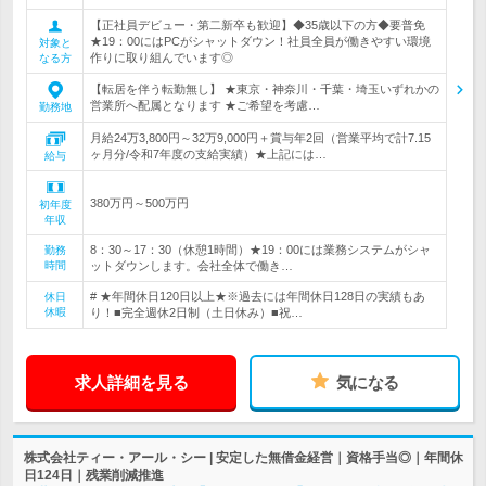
【正社員デビュー・第二新卒も歓迎】◆35歳以下の方◆要普免
★19：00にはPCがシャットダウン！社員全員が働きやすい環境
対象と
作りに取り組んでいます◎
なる方
【転居を伴う転勤無し】 ★東京・神奈川・千葉・埼玉いずれかの
営業所へ配属となります ★ご希望を考慮…
勤務地
月給24万3,800円～32万9,000円＋賞与年2回（営業平均で計7.15
ヶ月分/令和7年度の支給実績）★上記には…
給与
380万円～500万円
初年度
年収
8：30～17：30（休憩1時間）★19：00には業務システムがシャ
勤務
時間
ットダウンします。会社全体で働き…
# ★年間休日120日以上★※過去には年間休日128日の実績もあ
休日
休暇
り！■完全週休2日制（土日休み）■祝…
求人詳細を見る
気になる
株式会社ティー・アール・シー | 安定した無借金経営｜資格手当◎｜年間休
日124日｜残業削減推進