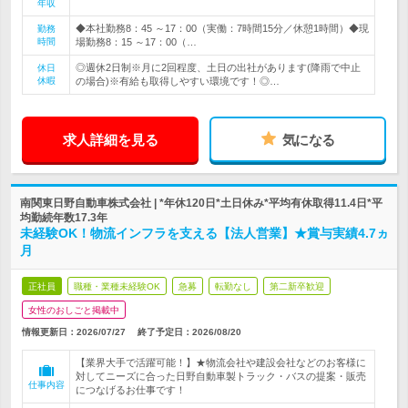
年収
◆本社勤務8：45 ～17：00（実働：7時間15分／休憩1時間）◆現
勤務
時間
場勤務8：15 ～17：00（…
◎週休2日制※月に2回程度、土日の出社があります(降雨で中止
休日
休暇
の場合)※有給も取得しやすい環境です！◎…
求人詳細を見る
気になる
南関東日野自動車株式会社 | *年休120日*土日休み*平均有休取得11.4日*平
均勤続年数17.3年
未経験OK！物流インフラを支える【法人営業】★賞与実績4.7ヵ
月
正社員
職種・業種未経験OK
急募
転勤なし
第二新卒歓迎
女性のおしごと掲載中
情報更新日：2026/07/27
終了予定日：
2026/08/20
【業界大手で活躍可能！】★物流会社や建設会社などのお客様に
対してニーズに合った日野自動車製トラック・バスの提案・販売
仕事内容
につなげるお仕事です！