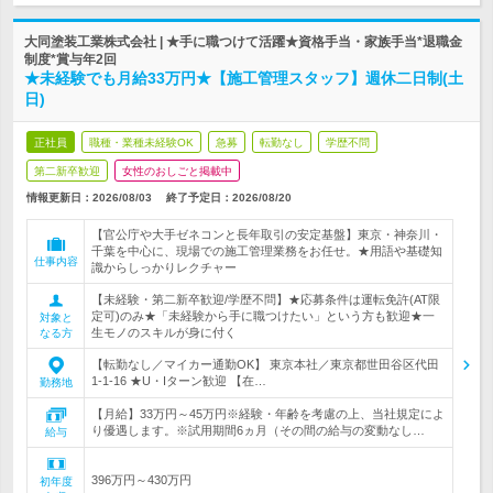
大同塗装工業株式会社 | ★手に職つけて活躍★資格手当・家族手当*退職金
制度*賞与年2回
★未経験でも月給33万円★【施工管理スタッフ】週休二日制(土
日)
正社員
職種・業種未経験OK
急募
転勤なし
学歴不問
第二新卒歓迎
女性のおしごと掲載中
情報更新日：2026/08/03
終了予定日：
2026/08/20
【官公庁や大手ゼネコンと長年取引の安定基盤】東京・神奈川・
千葉を中心に、現場での施工管理業務をお任せ。★用語や基礎知
仕事内容
識からしっかりレクチャー
【未経験・第二新卒歓迎/学歴不問】★応募条件は運転免許(AT限
定可)のみ★「未経験から手に職つけたい」という方も歓迎★一
対象と
生モノのスキルが身に付く
なる方
【転勤なし／マイカー通勤OK】 東京本社／東京都世田谷区代田
1-1-16 ★U・Iターン歓迎 【在…
勤務地
【月給】33万円～45万円※経験・年齢を考慮の上、当社規定によ
り優遇します。※試用期間6ヵ月（その間の給与の変動なし…
給与
396万円～430万円
初年度