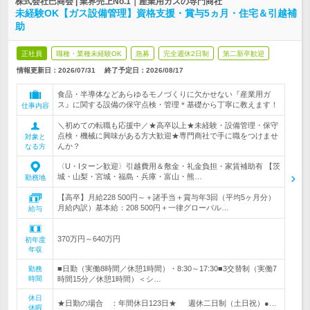
株式会社巴商会 | 業界売上No.1｜産業用ガスの専門商社
未経験OK【ガス設備管理】資格支援・賞与5ヵ月・住宅＆引越補
助
正社員
職種・業種未経験OK
急募
完全週休2日制
第二新卒歓迎
情報更新日：2026/07/31
終了予定日：
2026/08/17
食品・半導体などあらゆるモノづくりに欠かせない『産業用ガ
ス』に関する設備の保守点検・管理＊基礎から丁寧に教えます！
仕事内容
＼初めての転職も応援中／★高卒以上★未経験・設備管理・保守
点検・機械に興味がある方大歓迎★専門商社で手に職をつけませ
対象と
んか？
なる方
〈U・Iターン歓迎〉引越費用＆敷金・礼金負担・家賃補助有 【茨
城・山梨・宮城・福島・兵庫・富山・熊…
勤務地
【高卒】月給228 500円～＋諸手当＋賞与年3回（平均5ヶ月分）
月給内訳）基本給：208 500円＋一律グローバル…
給与
370万円～640万円
初年度
年収
■日勤（実働8時間／休憩1時間）・8:30～17:30■3交替制（実働7
勤務
時間
時間15分／休憩1時間）＜シ…
休日
★日勤の場合 ：年間休日123日★ 週休二日制（土日祝）●…
休暇