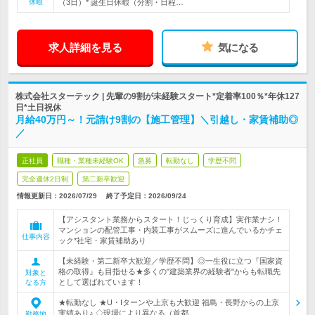
休暇
（3日）* 誕生日休暇（分割・日程…
求人詳細を見る
気になる
株式会社スターテック | 先輩の9割が未経験スタート*定着率100％*年休127
日*土日祝休
月給40万円～！元請け9割の【施工管理】＼引越し・家賃補助◎
／
正社員
職種・業種未経験OK
急募
転勤なし
学歴不問
完全週休2日制
第二新卒歓迎
情報更新日：2026/07/29
終了予定日：
2026/09/24
【アシスタント業務からスタート！じっくり育成】実作業ナシ！
マンションの配管工事・内装工事がスムーズに進んでいるかチェ
仕事内容
ック*社宅・家賃補助あり
【未経験・第二新卒大歓迎／学歴不問】◎一生役に立つ『国家資
格の取得』も目指せる★多くの"建築業界の経験者"からも転職先
対象と
として選ばれています！
なる方
★転勤なし ★U・Iターンや上京も大歓迎 福島・長野からの上京
実績あり♪ ◇現場により異なる（首都…
勤務地