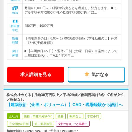
月給400,000円～※経験や能力などを考慮し、決定します。◆モ
デル年収例年収800万円／41歳年収580万円／32…
給与
480万円～1000万円
初年度
年収
【現場勤務の日】8:00～17:00(実働8時間)【本社勤務の日】9:00
勤務
時間
～17:45(実働8時間)
# 【年間休日127日】* 週休2日制（土曜・日曜）※案件によって
休日
休暇
土曜日出勤あり。* 祝日* 年末年…
求人詳細を見る
気になる
株式会社めぐる | 月給30万円以上／平均29歳／配属部署は8名中7名が女性
／転勤なし
【建築設計（企画・ボリューム）】CAD・現場経験から設計へ
正社員
職種・業種未経験OK
急募
転勤なし
学歴不問
完全週休2日制
第二新卒歓迎
女性のおしごと掲載中
情報更新日：2026/07/24
終了予定日：
2026/08/27