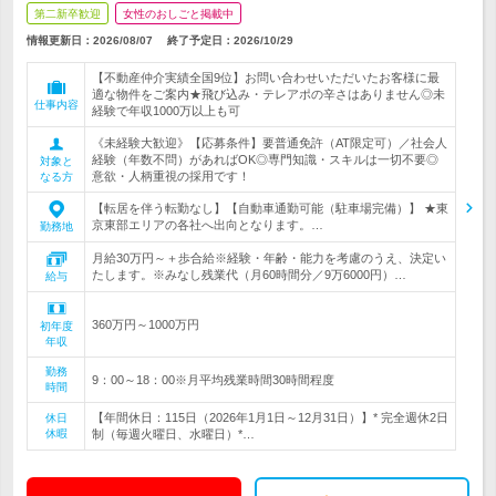
第二新卒歓迎
女性のおしごと掲載中
情報更新日：2026/08/07
終了予定日：
2026/10/29
【不動産仲介実績全国9位】お問い合わせいただいたお客様に最
適な物件をご案内★飛び込み・テレアポの辛さはありません◎未
仕事内容
経験で年収1000万以上も可
《未経験大歓迎》【応募条件】要普通免許（AT限定可）／社会人
経験（年数不問）があればOK◎専門知識・スキルは一切不要◎
対象と
意欲・人柄重視の採用です！
なる方
【転居を伴う転勤なし】【自動車通勤可能（駐車場完備）】 ★東
京東部エリアの各社へ出向となります。…
勤務地
月給30万円～＋歩合給※経験・年齢・能力を考慮のうえ、決定い
たします。※みなし残業代（月60時間分／9万6000円）…
給与
360万円～1000万円
初年度
年収
勤務
9：00～18：00※月平均残業時間30時間程度
時間
【年間休日：115日（2026年1月1日～12月31日）】* 完全週休2日
休日
休暇
制（毎週火曜日、水曜日）*…