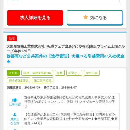
求人詳細を見る
気になる
新着
大国屋電機工業株式会社 | 転職フェア出展6/20＠横浜|東証プライム上場グル
ープ|年休120日
首都高など公共案件の【進行管理】★選べる引越費用or入社祝金
★
正社員
職種・業種未経験OK
急募
転勤なし
学歴不問
完全週休2日制
第二新卒歓迎
情報更新日：2026/06/09
終了予定日：
2026/09/07
首都高速や東京都住宅供給公社などの電気設備工事を支える“進
行管理”のポジションとして、段取りやスケジュール管理をお任
仕事内容
せ
【普通免許があればOK／未経験・第二新卒歓迎】◎将来も安心
のインフラ業界＆資格取得は会社が全面サポート◆学歴不問 ◆要
対象と
普免（AT可）
なる方