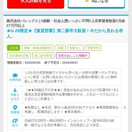
求人詳細を見る
気になる
株式会社バレッグス | #経験・社会人歴いっさい不問#上京希望者歓迎#月給
27万円以上
★U-29限定★【賃貸営業】第二新卒大歓迎！今だから見れる求
人。
正社員
職種・業種未経験OK
急募
転勤なし
学歴不問
完全週休2日制
第二新卒歓迎
女性のおしごと掲載中
情報更新日：2026/06/26
終了予定日：
2026/08/27
＼3カ月の充実研修でイチから学べる／<100％反響⇒テレアポな
し>ご来店・お問い合わせいただいたお客様の希望に沿った物件
仕事内容
探しに寄り添うお仕事です。
《★★29歳以下の方★★》意欲があればそれだけで応募OK！#上
場済み安定基盤#成長中企業#働きやすさ…どれか一つでもビビッ
対象と
ときたらご応募を！
なる方
★転勤なし ★全店、駅から徒歩3分の好アクセス ★希望勤務地を
考慮し、配属決定します！ ★東京都内…
勤務地
月給273,105円～450,000円＋インセンティブ＋賞与年2回※経
験・能力などを充分考慮の上、当社規定により決定…
給与