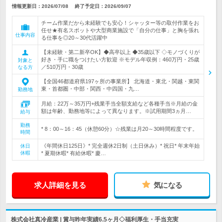
情報更新日：2026/07/08
終了予定日：
2026/09/07
チーム作業だから未経験でも安心！シャッター等の取付作業をお
任せ★有名スポットや大型商業施設で「自分の仕事」と胸を張れ
仕事内容
る仕事を◎20～30代活躍中
【未経験・第二新卒OK】◆高卒以上 ◆35歳以下 ◇モノづくりが
好き・手に職をつけたい方歓迎 ※モデル年収例：460万円・25歳
対象と
／510万円・30歳
なる方
【全国46都道府県197ヶ所の事業所】 北海道・東北・関越・東関
東・首都圏・中部・関西・中四国・九…
勤務地
月給：22万～35万円+残業手当全額支給など各種手当※月給の金
額は年齢、勤務地等によって異なります。※試用期間3ヵ月…
給与
勤務
* 8：00～16：45（休憩60分）☆残業は月20～30時間程度です。
時間
《年間休日125日》* 完全週休2日制（土日休み）* 祝日* 年末年始
休日
休暇
* 夏期休暇* 有給休暇* 慶…
求人詳細を見る
気になる
株式会社真冷産業 | 賞与昨年実績6.5ヶ月◇福利厚生・手当充実