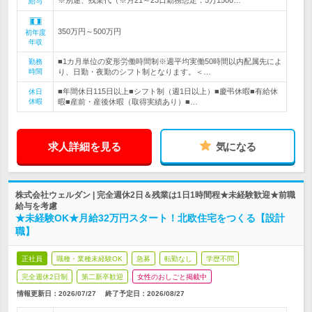
※別途、残業代（※月21～23日勤務想定：5万1500…
給与
350万円～500万円
初年度
年収
■1カ月単位の変形労働時間制※週平均実働50時間以内配属先によ
勤務
時間
り、日勤・夜勤のシフト制となります。＜…
■年間休日115日以上■シフト制（週1日以上）■慶弔休暇■有給休
休日
休暇
暇■産前・産後休暇（取得実績あり）■…
求人詳細を見る
気になる
株式会社ウェルダン | 完全週休2日＆残業は1日1時間程★未経験歓迎★前職
給与を考慮
★未経験OK★月給32万円スタート！北欧住宅をつくる【設計
職】
正社員
職種・業種未経験OK
急募
転勤なし
学歴不問
完全週休2日制
第二新卒歓迎
女性のおしごと掲載中
情報更新日：2026/07/27
終了予定日：
2026/08/27