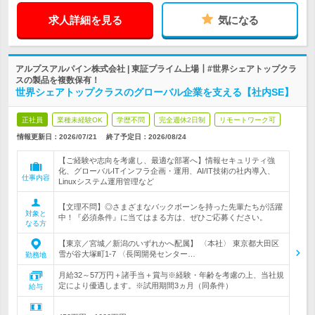
求人詳細を見る
気になる
アルプスアルパイン株式会社 | 東証プライム上場┃#世界シェアトップクラ
スの製品を複数保有！
世界シェアトップクラスのグローバル企業を支える【社内SE】
正社員
業種未経験OK
学歴不問
完全週休2日制
リモートワーク可
情報更新日：2026/07/21
終了予定日：
2026/08/24
【ご経験や志向を考慮し、最適な部署へ】情報セキュリティ強
化、グローバルITインフラ企画・運用、AI/IT技術の社内導入、
仕事内容
Linuxシステム運用管理など
【文理不問】◎さまざまなバックボーンを持った先輩たちが活躍
対象と
中！『必須条件』に当てはまる方は、ぜひご応募ください。
なる方
【東京／宮城／新潟のいずれかへ配属】 〈本社〉 東京都大田区
雪が谷大塚町1-7 〈長岡開発センター…
勤務地
月給32～57万円＋諸手当＋賞与※経験・年齢を考慮の上、当社規
定により優遇します。※試用期間3ヵ月（同条件）
給与