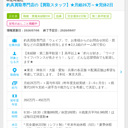
本定時退社
釣具買取専門店の【買取スタッフ】★月給26万～★完休2日
正社員
職種・業種未経験OK
急募
完全週休2日制
第二新卒歓迎
女性のおしごと掲載中
情報更新日：2026/07/06
終了予定日：
2026/09/07
釣具買取専門店「ウェイブ」で、お客様からのお問合せ対応・買
取などの店舗業務を担当します★2人1組のチーム制で安心
仕事内容
【未経験・第二新卒歓迎！】高卒以上★「釣りが好き」「ワーク
ライフバランスが良さそう！」など、どんな志望理由でも歓迎し
対象と
ます★
なる方
★東京・神奈川・大阪・愛知・兵庫の各店舗 ※配属店舗は希望を
考慮して決定します。 【本社・東京大田…
勤務地
月給26万円～＋賞与年3回（昨年度支給実績：2～6ヶ月分）＋残
業代100％支給＋諸手当※能力などを考慮して決定します…
給与
350万円～450万円
初年度
年収
9:30～18:30（実働8時間／休憩1時間）※残業月平均6.9時間！ほ
勤務
時間
ぼ毎日定時退勤★
* 完全週休2日制（シフト制）* 年末年始休暇（5日）* 夏季休暇
休日