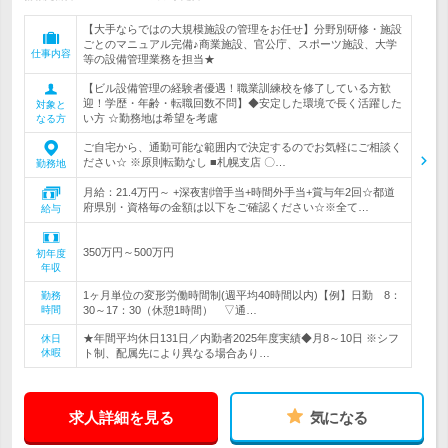
【大手ならではの大規模施設の管理をお任せ】分野別研修・施設
ごとのマニュアル完備♪商業施設、官公庁、スポーツ施設、大学
仕事内容
等の設備管理業務を担当★
【ビル設備管理の経験者優遇！職業訓練校を修了している方歓
迎！学歴・年齢・転職回数不問】◆安定した環境で長く活躍した
対象と
い方 ☆勤務地は希望を考慮
なる方
ご自宅から、通勤可能な範囲内で決定するのでお気軽にご相談く
ださい☆ ※原則転勤なし ■札幌支店 〇…
勤務地
月給：21.4万円～ +深夜割増手当+時間外手当+賞与年2回☆都道
府県別・資格毎の金額は以下をご確認ください☆※全て…
給与
350万円～500万円
初年度
年収
1ヶ月単位の変形労働時間制(週平均40時間以内)【例】日勤 8：
勤務
時間
30～17：30（休憩1時間） ▽通…
★年間平均休日131日／内勤者2025年度実績◆月8～10日 ※シフ
休日
休暇
ト制、配属先により異なる場合あり…
求人詳細を見る
気になる