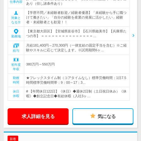
仕事内容
あり（但し諸条件あり）
【学歴不問／未経験者歓迎／経験者優遇】「未経験から手に職つ
けて働きたい」「自分の経験を産業の発展に活かしたい」経験
対象と
者・未経験者とも歓迎！！
なる方
【東京都大田区】【宮城県富谷市】【石川県能美市】【兵庫県た
つの市】 ＝＝＝＝＝＝＝＝＝＝＝＝＝＝＝…
勤務地
月給181,400円～270,300円（一律支給の固定手当を含む）※ご経
験やスキルに応じて決定します。※試用期間6ヶ…
給与
380万円～550万円
初年度
年収
★フレックスタイム制（コアタイムなし）標準労働時間：1日7.5
勤務
時間
時間標準労働時間帯：9：00～17：3…
# 【年間休日122日】《休日》◆週休2日制（土日祝日休み）《休
休日
休暇
暇》◆創立記念日◆有給休暇（入社3ヶ…
求人詳細を見る
気になる
新着