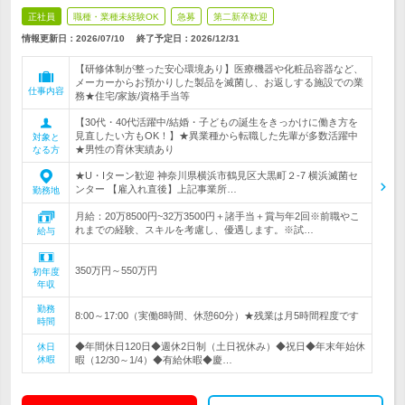
正社員
職種・業種未経験OK
急募
第二新卒歓迎
情報更新日：2026/07/10
終了予定日：
2026/12/31
【研修体制が整った安心環境あり】医療機器や化粧品容器など、
メーカーからお預かりした製品を滅菌し、お返しする施設での業
仕事内容
務★住宅/家族/資格手当等
【30代・40代活躍中/結婚・子どもの誕生をきっかけに働き方を
見直したい方もOK！】★異業種から転職した先輩が多数活躍中
対象と
★男性の育休実績あり
なる方
★U・Iターン歓迎 神奈川県横浜市鶴見区大黒町２-7 横浜滅菌セ
ンター 【雇入れ直後】上記事業所…
勤務地
月給：20万8500円~32万3500円＋諸手当＋賞与年2回※前職やこ
れまでの経験、スキルを考慮し、優遇します。※試…
給与
350万円～550万円
初年度
年収
勤務
8:00～17:00（実働8時間、休憩60分）★残業は月5時間程度です
時間
◆年間休日120日◆週休2日制（土日祝休み）◆祝日◆年末年始休
休日
休暇
暇（12/30～1/4）◆有給休暇◆慶…