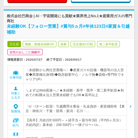
株式会社巴商会 | AI・宇宙開発にも貢献★業界売上No.1★産業用ガスの専門
商社
未経験OK【フォロー営業】#賞与5ヵ月#年休123日#家賃＆引越
補助
正社員
職種・業種未経験OK
急募
完全週休2日制
第二新卒歓迎
女性のおしごと掲載中
情報更新日：2026/07/27
終了予定日：
2026/09/17
〈未経験から商社営業職へ〉◆産業ガスや設備・機器等の法人営
業◆異業種出身9割◆既存顧客中心・ノルマ無◆資格×専門性でキ
仕事内容
ャリアUP♪
＼まずはWeb面接へ／★未経験・新卒・既卒・第二新卒歓迎★初
対象と
めての転職＆法人営業未経験でもOK★高卒以上
なる方
〈U・Iターン歓迎〉引越費用＆敷金・礼金負担・家賃補助有 【東
京・神奈川・千葉・群馬・新潟・石川・…
勤務地
【高卒】月給228 500円～＋諸手当＋賞与年3回（平均5ヶ月分）
月給内訳）基本給：208 500円＋一律グローバル…
給与