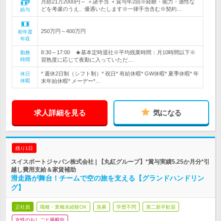
月給21万2000円～ ＋諸手当 ＋賞与年2回※経験・能力・適性な
どを考慮のうえ、優遇いたします※一律手当含む※契約…
給与
250万円～400万円
初年度
年収
8:30～17:00 ★基本定時退社※平均残業時間：月10時間以下※
勤務
時間
習熟度に応じて夜勤に入っていただ…
* 週休2日制（シフト制）* 祝日* 有給休暇* GW休暇* 夏季休暇* 年
休日
休暇
末年始休暇* メーデー*…
求人詳細を見る
気になる
残り1日
スイスポートジャパン株式会社 | 【丸紅グループ】*賞与実績5.25か月分*引
越し費用支給＆家賃補助
滑走路が舞台！チームで空の旅を支える【グランドハンドリン
グ】
正社員
職種・業種未経験OK
急募
学歴不問
第二新卒歓迎
女性のおしごと掲載中