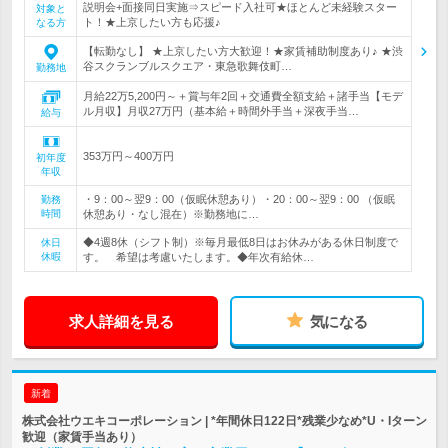
説明会+面接同日実施⇒スピード入社可★ほとんど未経験スター
対象と
ト！★上京したい方も応援♪
なる方
【転勤なし】 ★上京したい方大歓迎！★家賃補助制度あり♪ ★渋
谷スクランブルスクエア・東急歌舞伎町…
勤務地
月給22万5,200円～＋賞与年2回＋交通費全額支給＋諸手当【モデ
ル月収】月収27万円（基本給＋時間外手当＋深夜手当…
給与
353万円～400万円
初年度
年収
・9：00～翌9：00（仮眠休憩あり）・20：00～翌9：00 （仮眠
勤務
時間
休憩あり・なし混在）※勤務地に…
◆4週8休（シフト制）※毎月最低8日はお休みがある休日制度で
休日
休暇
す。 希望は考慮いたします。◆年次有給休…
求人詳細を見る
気になる
新着
株式会社ウエキコーポレーション | *年間休日122日*残業少なめ*U・Iターン
歓迎（家賃手当あり）