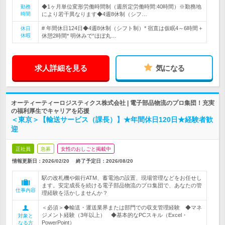
◆1ヶ月単位変形労働時間制（週所定労働時間:40時間）※勤務地
勤務
時間
により若干異なります◆4週8休制（シフ…
# 年間休日124日◆4週8休制（シフト制）* 宿直は仮眠4～6時間＋
休日
休暇
休憩2時間* 明休みで“ほぼ丸…
求人詳細を見る
気になる
オーティーティーロジスティクス株式会社 | 電子部品物流のプロ集団！充実
の福利厚生でキャリアを応援
＜東京＞【輸送サービス（課長）】★年間休日120日★経験者歓
迎
正社員
急募
女性のおしごと掲載中
情報更新日：2026/02/20
終了予定日：
2026/08/20
駅の改札機や銀行ATM、蓄電池の設置、現場管理などをお任せし
ます。安定成長を続ける電子部品物流のプロ集団で、あなたの管
仕事内容
理経験を活かしませんか？
＜必須＞◆輸送・運送業界または部門での収支管理経験 ◆マネ
ジメント経験（3年以上） ◆基本的なPCスキル（Excel・
対象と
PowerPoint）
なる方