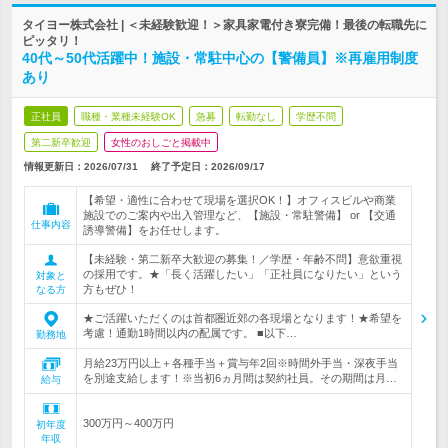
タイヨー株式会社 | ＜未経験歓迎！＞家具家電付き寮完備！最後の転職先に
ピッタリ！
40代～50代活躍中！施設・常駐中心の【警備員】※再雇用制度
あり
正社員
職種・業種未経験OK
急募
転勤なし
学歴不問
第二新卒歓迎
女性のおしごと掲載中
情報更新日：2026/07/31
終了予定日：
2026/09/17
【希望・適性に合わせて現場を選択OK！】オフィスビルや商業
施設でのご案内や出入管理など、【施設・常駐警備】 or 【交通
仕事内容
誘導警備】をお任せします。
【未経験・第二新卒大歓迎の募集！／学歴・年齢不問】意欲重視
の採用です。★「長く活躍したい」「正社員になりたい」という
対象と
方もぜひ！
なる方
★ご活躍いただくのは首都圏近郊の各現場となります！★希望を
考慮！通勤1時間以内の配属です。 ■以下…
勤務地
月給23万円以上＋各種手当＋賞与年2回※時間外手当・深夜手当
を別途支給します！※当初6ヵ月間は契約社員。その期間は月…
給与
300万円～400万円
初年度
年収