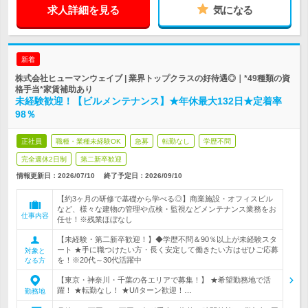
求人詳細を見る
気になる
新着
株式会社ヒューマンウェイブ | 業界トップクラスの好待遇◎｜*49種類の資
格手当*家賃補助あり
未経験歓迎！【ビルメンテナンス】★年休最大132日★定着率
98％
正社員
職種・業種未経験OK
急募
転勤なし
学歴不問
完全週休2日制
第二新卒歓迎
情報更新日：2026/07/10
終了予定日：
2026/09/10
【約3ヶ月の研修で基礎から学べる◎】商業施設・オフィスビル
など、様々な建物の管理や点検・監視などメンテナンス業務をお
仕事内容
任せ！※残業ほぼなし
【未経験・第二新卒歓迎！】◆学歴不問＆90％以上が未経験スタ
ート ★手に職つけたい方・長く安定して働きたい方はぜひご応募
対象と
を！※20代～30代活躍中
なる方
【東京・神奈川・千葉の各エリアで募集！】 ★希望勤務地で活
躍！ ★転勤なし！ ★U/Iターン歓迎！…
勤務地