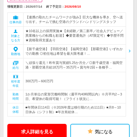
情報更新日：2026/07/14
終了予定日：
2026/08/10
【連携の取れたチームワークが強み】巨大な機体を導き、空へ送
り出す。チームで挑む空港のグランドハンドリングスタッフ
仕事内容
★10名以上の採用実施★【未経験／第二新卒／社会人デビュー／
異業種からの転職も歓迎】◆要普通免許（AT限定可）◆学歴不問
対象と
★資格取得支援あり
なる方
【新千歳空港】【羽田空港】【福岡空港】【那覇空港】いずれか
での勤務 ◎初任地は希望を最大限考慮！…
勤務地
＼頑張り還元！昨年賞与実績5.25か月分／◎新千歳空港・福岡空
港・那覇空港月給18万円～35万円＋賞与年2回＋各種手…
給与
300万円～600万円
初年度
年収
1か月単位の変形労働時間制（週平均40時間以内）※月平均2～3
勤務
時間
日、希望休の取得可能！（フライト状況に…
■年間休日114日（※2026年度は移行期のため111日）■月8～10
休日
休暇
日休み（シフト制）■年次有給休…
求人詳細を見る
気になる