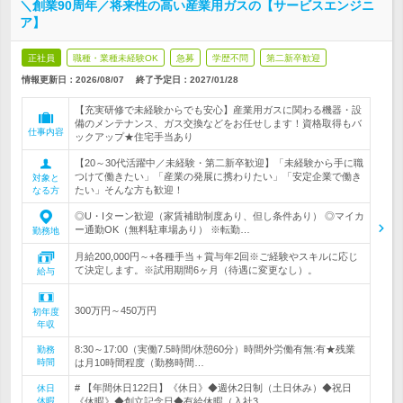
＼創業90周年／将来性の高い産業用ガスの【サービスエンジニ
ア】
正社員
職種・業種未経験OK
急募
学歴不問
第二新卒歓迎
情報更新日：2026/08/07
終了予定日：
2027/01/28
【充実研修で未経験からでも安心】産業用ガスに関わる機器・設
備のメンテナンス、ガス交換などをお任せします！資格取得もバ
仕事内容
ックアップ★住宅手当あり
【20～30代活躍中／未経験・第二新卒歓迎】「未経験から手に職
つけて働きたい」「産業の発展に携わりたい」「安定企業で働き
対象と
たい」そんな方も歓迎！
なる方
◎U・Iターン歓迎（家賃補助制度あり、但し条件あり） ◎マイカ
ー通勤OK（無料駐車場あり） ※転勤…
勤務地
月給200,000円～+各種手当＋賞与年2回※ご経験やスキルに応じ
て決定します。※試用期間6ヶ月（待遇に変更なし）。
給与
300万円～450万円
初年度
年収
8:30～17:00（実働7.5時間/休憩60分）時間外労働有無:有★残業
勤務
時間
は月10時間程度（勤務時間…
# 【年間休日122日】《休日》◆週休2日制（土日休み）◆祝日
休日
休暇
《休暇》◆創立記念日◆有給休暇（入社3…