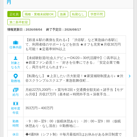
円
正社員
職種・業種未経験OK
急募
転勤なし
学歴不問
第二新卒歓迎
情報更新日：2026/08/04
終了予定日：
2026/08/17
【鉄道＆駅の裏側を見れる♪】「渋谷駅」など東急線の各駅に
て、利用者様のサポートなどを担当 ★オフも充実★月収30万円
仕事内容
も可能！★定着率90%以上
【未経験歓迎/社会人デビューOK/20～30代活躍中】◇高卒以上
★鉄道ファン必見！～「好きを仕事にできる」「安定企業で働
対象と
く」両方を叶えられます♪～
なる方
【転勤なし】 ★上京したい方大歓迎！★家賃補助制度あり♪ ★渋
谷スクランブルスクエア・東急歌舞伎町…
勤務地
月給22万5,200円～＋賞与年2回＋交通費全額支給＋諸手当【モデ
ル月収】月収27万円（基本給＋時間外手当＋深夜手当…
給与
353万円～400万円
初年度
年収
・9：00～翌9：00（仮眠休憩あり）・20：00～翌9：00 （仮眠
勤務
時間
休憩あり・なし混在）※勤務地に…
◆4週8休（シフト制）※毎月最低8日はお休みがある休日制度で
休日