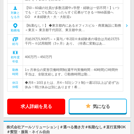
【50～60歳の社員が多数活躍中♪学歴・経験は一切不問！】いつ
でも・どこでも気になったらすぐ応募ができる⇒Web面接へ
対象と
GO ＃未経験大・大・大歓迎♪
なる方
【転勤なし！】 ◆東京都内にあるオフィスビル・商業施設に勤務
＜東京＞ 東京都千代田区、東京都中央…
勤務地
月給29万5,900円～＋賞与／年2回※未経験者の場合は月給23万5
千円～※試用期間（3ヶ月）あり。（待遇に変動はあ…
給与
400万円～450万円
初年度
年収
1ヶ月単位の変形労働時間制(週平均実働時間：40時間)◎時間外
勤務
時間
手当は、全額支給します。◎勤務時間は勤…
◆月8～10日または、月4～5日(シフト制)⇒週1日以上は"必ず"お
休日
休暇
休み！明け休みは別にあります！希…
求人詳細を見る
気になる
株式会社アールソリューション | ＃選べる働き方＃転勤なし＃直行直帰OK
＃髪型・服装・ネイル自由