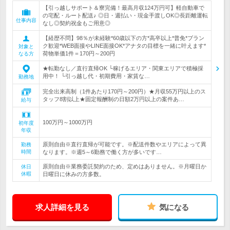
【引っ越しサポート＆寮完備！最高月収124万円可】軽自動車で
の宅配・ルート配送♪ ◎日・週払い・現金手渡しOK◎長距離運転
仕事内容
なし◎契約祝金もご用意◎
【経歴不問】98％が未経験*60歳以下の方*高卒以上*普免*ブラン
ク歓迎*WEB面接やLINE面接OK*アナタの目標を一緒に叶えます*
対象と
荷物単価1件＝170円～200円
なる方
★転勤なし／直行直帰OK └稼げるエリア・関東エリアで積極採
用中！ └引っ越し代・初期費用・家賃な…
勤務地
完全出来高制（1件あたり170円～200円）★月収55万円以上のス
タッフ8割以上★固定報酬制の日額2万円以上の案件あ…
給与
100万円～1000万円
初年度
年収
原則自由※直行直帰が可能です。※配送件数やエリアによって異
勤務
時間
なります。※週5～6勤務で働く方が多いです…
原則自由※業務委託契約のため、定めはありません。※月曜日か
休日
休暇
日曜日に休みの方多数。
求人詳細を見る
気になる