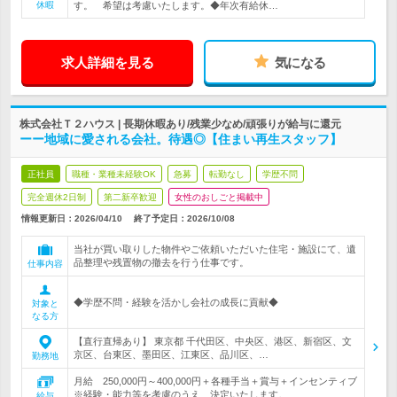
休暇
す。 希望は考慮いたします。◆年次有給休…
求人詳細を見る
気になる
株式会社Ｔ２ハウス | 長期休暇あり/残業少なめ/頑張りが給与に還元
ーー地域に愛される会社。待遇◎【住まい再生スタッフ】
正社員
職種・業種未経験OK
急募
転勤なし
学歴不問
完全週休2日制
第二新卒歓迎
女性のおしごと掲載中
情報更新日：2026/04/10
終了予定日：
2026/10/08
当社が買い取りした物件やご依頼いただいた住宅・施設にて、遺
品整理や残置物の撤去を行う仕事です。
仕事内容
◆学歴不問・経験を活かし会社の成長に貢献◆
対象と
なる方
【直行直帰あり】 東京都 千代田区、中央区、港区、新宿区、文
京区、台東区、墨田区、江東区、品川区、…
勤務地
月給 250,000円～400,000円＋各種手当＋賞与＋インセンティブ
※経験・能力等を考慮のうえ、決定いたします。…
給与