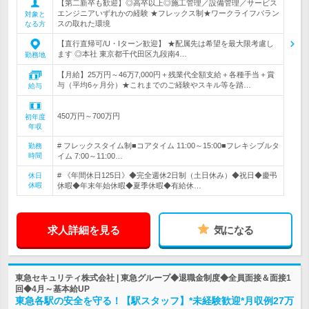
【第二新卒も歓迎】◎高卒以上◎施工管理／設備管理／サービス
エンジニアいずれかの経験 ★フレックス制★ワークライフバラン
対象と
スの取れた環境
なる方
【直行直帰可/U・Iターン歓迎】 ★配属先は希望を最大限考慮し
ます ◎本社 東京都千代田区九段南4…
勤務地
【月給】25万円～46万7,000円＋残業代全額支給＋各種手当＋賞
与（平均6ヶ月分）★これまでのご経験やスキル等を踏…
給与
450万円～700万円
初年度
年収
# フレックスタイム制■コアタイム 11:00～15:00■フレキシブルタ
勤務
時間
イム 7:00～11:00…
# 《年間休日125日》◆完全週休2日制（土日休み）◆祝日◆慶弔
休日
休暇
休暇◆年末年始休暇◆夏季休暇◆有給休…
求人詳細を見る
気になる
東急セキュリティ株式会社 | 東急グループ◆退職金制度◆全員面接＆面接1
回◆4月～基本給UP
東急各駅の安全を守る！【駅スタッフ】*未経験歓迎*月収例27万