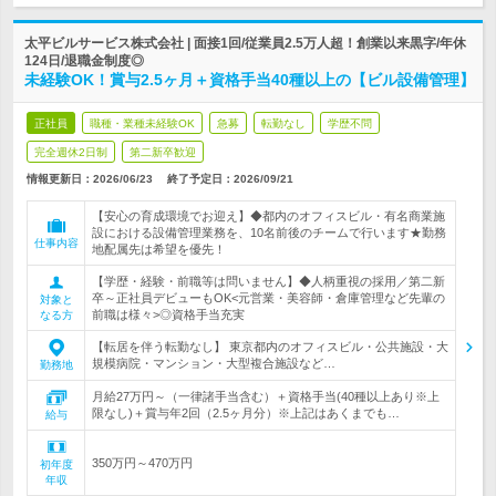
太平ビルサービス株式会社 | 面接1回/従業員2.5万人超！創業以来黒字/年休
124日/退職金制度◎
未経験OK！賞与2.5ヶ月＋資格手当40種以上の【ビル設備管理】
正社員
職種・業種未経験OK
急募
転勤なし
学歴不問
完全週休2日制
第二新卒歓迎
情報更新日：2026/06/23
終了予定日：
2026/09/21
【安心の育成環境でお迎え】◆都内のオフィスビル・有名商業施
設における設備管理業務を、10名前後のチームで行います★勤務
仕事内容
地配属先は希望を優先！
【学歴・経験・前職等は問いません】◆人柄重視の採用／第二新
卒～正社員デビューもOK<元営業・美容師・倉庫管理など先輩の
対象と
前職は様々>◎資格手当充実
なる方
【転居を伴う転勤なし】 東京都内のオフィスビル・公共施設・大
規模病院・マンション・大型複合施設など…
勤務地
月給27万円～（一律諸手当含む）＋資格手当(40種以上あり※上
限なし)＋賞与年2回（2.5ヶ月分）※上記はあくまでも…
給与
350万円～470万円
初年度
年収