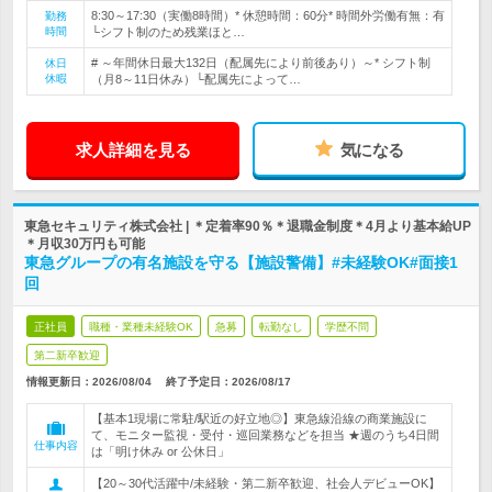
8:30～17:30（実働8時間）* 休憩時間：60分* 時間外労働有無：有
勤務
時間
└シフト制のため残業ほと…
# ～年間休日最大132日（配属先により前後あり）～* シフト制
休日
休暇
（月8～11日休み）└配属先によって…
求人詳細を見る
気になる
東急セキュリティ株式会社 | ＊定着率90％＊退職金制度＊4月より基本給UP
＊月収30万円も可能
東急グループの有名施設を守る【施設警備】#未経験OK#面接1
回
正社員
職種・業種未経験OK
急募
転勤なし
学歴不問
第二新卒歓迎
情報更新日：2026/08/04
終了予定日：
2026/08/17
【基本1現場に常駐/駅近の好立地◎】東急線沿線の商業施設に
て、モニター監視・受付・巡回業務などを担当 ★週のうち4日間
仕事内容
は「明け休み or 公休日」
【20～30代活躍中/未経験・第二新卒歓迎、社会人デビューOK】