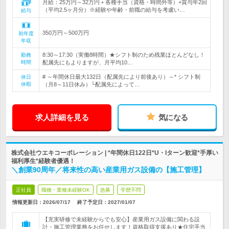
月給：25万円～32万円＋各種手当（資格・時間外等）+賞与年2回
（平均2.5ヶ月分）※経験や年齢・前職の給与を考慮い…
給与
350万円～500万円
初年度
年収
8:30～17:30（実働8時間）★シフト制のため残業ほとんどなし！
勤務
時間
配属先にもよりますが、月平均10…
# ～年間休日最大132日（配属先により前後あり）～* シフト制
休日
休暇
（月8～11日休み）└配属先によって…
求人詳細を見る
気になる
株式会社ウエキコーポレーション | *年間休日122日*U・Iターン歓迎*手厚い
福利厚生*経験者優遇！
＼創業90周年／将来性の高い産業用ガス設備の【施工管理】
正社員
職種・業種未経験OK
急募
学歴不問
情報更新日：2026/07/17
終了予定日：
2027/01/07
【充実研修で未経験からでも安心】産業用ガス設備に関わる設
計・施工管理業務をお任せします！資格取得支援あり★住宅手当