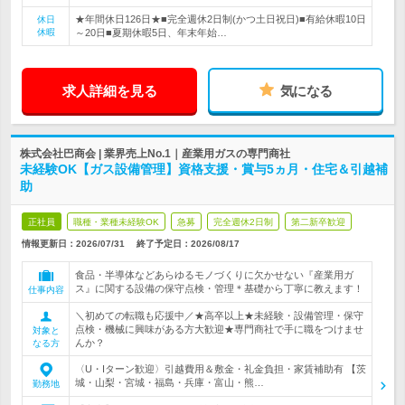
★年間休日126日★■完全週休2日制(かつ土日祝日)■有給休暇10日
休日
休暇
～20日■夏期休暇5日、年末年始…
求人詳細を見る
気になる
株式会社巴商会 | 業界売上No.1｜産業用ガスの専門商社
未経験OK【ガス設備管理】資格支援・賞与5ヵ月・住宅＆引越補
助
正社員
職種・業種未経験OK
急募
完全週休2日制
第二新卒歓迎
情報更新日：2026/07/31
終了予定日：
2026/08/17
食品・半導体などあらゆるモノづくりに欠かせない『産業用ガ
ス』に関する設備の保守点検・管理＊基礎から丁寧に教えます！
仕事内容
＼初めての転職も応援中／★高卒以上★未経験・設備管理・保守
点検・機械に興味がある方大歓迎★専門商社で手に職をつけませ
対象と
んか？
なる方
〈U・Iターン歓迎〉引越費用＆敷金・礼金負担・家賃補助有 【茨
城・山梨・宮城・福島・兵庫・富山・熊…
勤務地