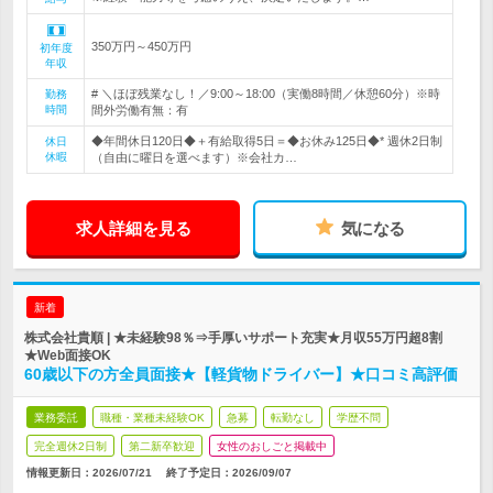
350万円～450万円
初年度
年収
# ＼ほぼ残業なし！／9:00～18:00（実働8時間／休憩60分）※時
勤務
時間
間外労働有無：有
◆年間休日120日◆＋有給取得5日＝◆お休み125日◆* 週休2日制
休日
休暇
（自由に曜日を選べます）※会社カ…
求人詳細を見る
気になる
新着
株式会社貴順 | ★未経験98％⇒手厚いサポート充実★月収55万円超8割
★Web面接OK
60歳以下の方全員面接★【軽貨物ドライバー】★口コミ高評価
業務委託
職種・業種未経験OK
急募
転勤なし
学歴不問
完全週休2日制
第二新卒歓迎
女性のおしごと掲載中
情報更新日：2026/07/21
終了予定日：
2026/09/07