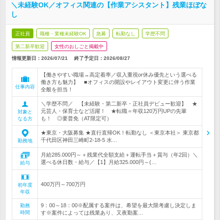
＼未経験OK／オフィス関連の【作業アシスタント】残業ほぼな
し
正社員
職種・業種未経験OK
急募
転勤なし
学歴不問
第二新卒歓迎
女性のおしごと掲載中
情報更新日：2026/07/21
終了予定日：
2026/08/27
【働きやすい職場→高定着率／収入重視or休み優先という選べる
働き方も魅力】 ■オフィスの開設やレイアウト変更に伴う作業
仕事内容
全般を担当！
＼学歴不問／ 【未経験・第二新卒・正社員デビュー歓迎】 ★
元芸人・保育士など活躍！ ★転職＝年収120万円UPの先輩
対象と
も！ ◎要普免（AT限定可）
なる方
★東京・大阪募集 ★直行直帰OK！転勤なし ＜東京本社＞ 東京都
千代田区神田三崎町2-18-5 水…
勤務地
月給285.000円～＋残業代全額支給＋運転手当＋賞与（年2回）＼
選べる休日数・給与／【1】月給325.000円～(…
給与
400万円～700万円
初年度
年収
9：00～18：00※配属する案件は、希望を最大限考慮し決定しま
勤務
時間
す※案件によっては残業あり、又夜勤案…