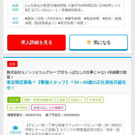
1ヵ月単位の変形労働時間制 ※週平均40時間以内【24時間シフト
勤務
時間
制】以下いずれか＜１＞実働8時間(休…
■週休二日制（月8日休み）■慶弔休暇 ■有給休暇 ■産前・産後
休日
休暇
休暇（取得実績あり）■育児休業／休暇（…
求人詳細を見る
気になる
新着
株式会社セノン | セコムグループ/立ちっぱなしの仕事じゃない/未経験大歓
迎！
東京限定募集＊【警備スタッフ】＊50～60歳の正社員毎月誕生
中！
正社員
職種・業種未経験OK
急募
転勤なし
学歴不問
第二新卒歓迎
女性のおしごと掲載中
情報更新日：2026/07/21
終了予定日：
2026/09/21
【デビュー前：丁寧な研修でフォロー⇒デビュー後：20～60代の
仲間とチームで活躍♪】オフィスや商業施設等の安心・安全・快
仕事内容
適さを守る仕事をお任せ！