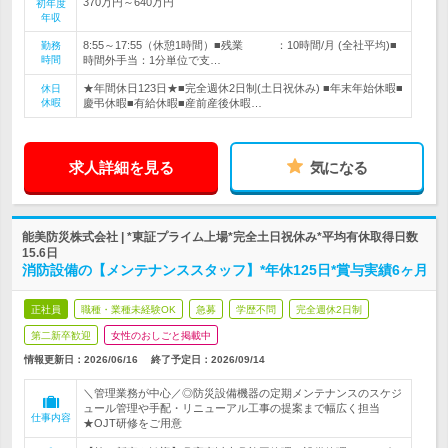
370万円～640万円
初年度
年収
8:55～17:55（休憩1時間）■残業 ：10時間/月 (全社平均)■
勤務
時間
時間外手当：1分単位で支…
★年間休日123日★■完全週休2日制(土日祝休み) ■年末年始休暇■
休日
休暇
慶弔休暇■有給休暇■産前産後休暇…
求人詳細を見る
気になる
能美防災株式会社 | *東証プライム上場*完全土日祝休み*平均有休取得日数
15.6日
消防設備の【メンテナンススタッフ】*年休125日*賞与実績6ヶ月
正社員
職種・業種未経験OK
急募
学歴不問
完全週休2日制
第二新卒歓迎
女性のおしごと掲載中
情報更新日：2026/06/16
終了予定日：
2026/09/14
＼管理業務が中心／◎防災設備機器の定期メンテナンスのスケジ
ュール管理や手配・リニューアル工事の提案まで幅広く担当
仕事内容
★OJT研修をご用意