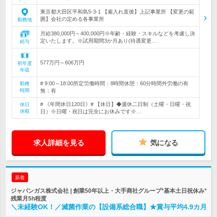
東京都大田区平和島5-3-1 【雇入れ直後】上記事業所 【変更の範
囲】会社の定める各事業所
勤務地
月給380,000円～400,000円※年齢・経験・スキルなどを考慮し決
定いたします。※試用期間3か月あり(待遇変更…
給与
577万円～606万円
初年度
年収
# 9:00～18:00所定労働時間：8時間休憩：60分時間外労働の有
勤務
時間
無：有
# 《年間休日120日》# 【休日】◆週休二日制（土曜・日曜・祝
休日
休暇
日）※日曜・祝日は完全にお休みです※…
求人詳細を見る
気になる
新着
ジャパンガス株式会社 | 創業50年以上・大手商社グループ*基本土日祝休み*
残業月5h程度
＼未経験OK！／滅菌作業の【設備系総合職】★賞与平均4.9カ月