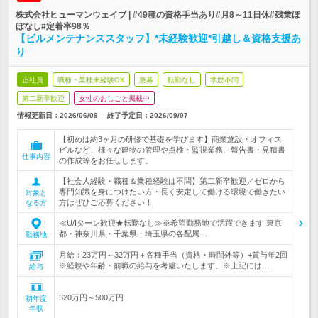
株式会社ヒューマンウェイブ | #49種の資格手当あり#月8～11日休#残業ほ
ぼなし#定着率98％
【ビルメンテナンススタッフ】*未経験歓迎*引越し＆資格支援あ
り
正社員
職種・業種未経験OK
急募
転勤なし
学歴不問
第二新卒歓迎
女性のおしごと掲載中
情報更新日：2026/06/09
終了予定日：
2026/09/07
【初めは約3ヶ月の研修で基礎を学びます】商業施設・オフィス
ビルなど、様々な建物の管理や点検・監視業務、報告書・見積書
仕事内容
の作成等をお任せします。
【社会人経験・職種＆業種経験は不問】第二新卒歓迎／ゼロから
専門知識を身につけたい方・長く安定して働ける環境で働きたい
対象と
方はぜひご応募ください！
なる方
≪U/Iターン歓迎★転勤なし≫※希望勤務地で活躍できます 東京
都・神奈川県・千葉県・埼玉県の各配属…
勤務地
月給：23万円～32万円＋各種手当（資格・時間外等）+賞与年2回
※経験や年齢・前職の給与を考慮いたします。※上記には…
給与
320万円～500万円
初年度
年収