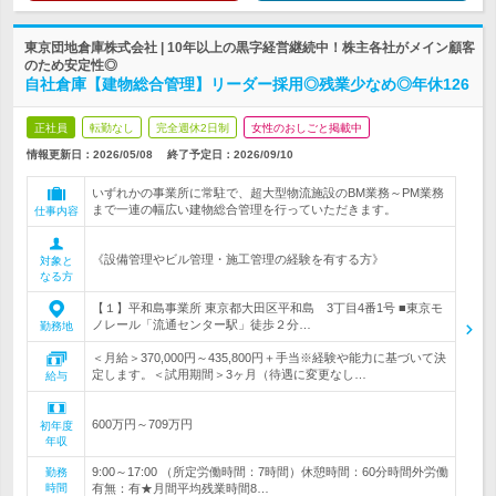
東京団地倉庫株式会社 | 10年以上の黒字経営継続中！株主各社がメイン顧客
のため安定性◎
自社倉庫【建物総合管理】リーダー採用◎残業少なめ◎年休126
正社員
転勤なし
完全週休2日制
女性のおしごと掲載中
情報更新日：2026/05/08
終了予定日：
2026/09/10
いずれかの事業所に常駐で、超大型物流施設のBM業務～PM業務
まで一連の幅広い建物総合管理を行っていただきます。
仕事内容
《設備管理やビル管理・施工管理の経験を有する方》
対象と
なる方
【１】平和島事業所 東京都大田区平和島 3丁目4番1号 ■東京モ
ノレール「流通センター駅」徒歩２分…
勤務地
＜月給＞370,000円～435,800円＋手当※経験や能力に基づいて決
定します。＜試用期間＞3ヶ月（待遇に変更なし…
給与
600万円～709万円
初年度
年収
9:00～17:00 （所定労働時間：7時間）休憩時間：60分時間外労働
勤務
時間
有無：有★月間平均残業時間8…