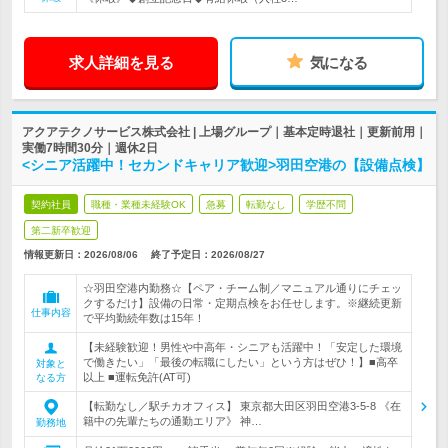
求人詳細を見る
気になる
アクアテクノサービス株式会社 | 上場グループ｜基本定時退社｜更新前用｜
実働7時間30分｜週休2日
<シニア活躍中！セカンドキャリア歓迎>羽田空港の【設備点検】
契約社員
職種・業種未経験OK
急募
転勤なし
学歴不問
第二新卒歓迎
情報更新日：2026/08/06
終了予定日：
2026/08/27
☆羽田空港内勤務☆【ペア・チーム制／マニュアル通りにチェッ
クするだけ】設備の日常・定期点検をお任せします。※継続更新
仕事内容
で平均勤続年数は15年！
【未経験歓迎！男性や中高年・シニアも活躍中！「安定した環境
で働きたい」「最後の転職にしたい」という方はぜひ！】■高卒
対象と
以上 ■運転免許(AT可)
なる方
【転勤なし／駅チカオフィス】 東京都大田区羽田空港3‐5-8 《在
籍中の先輩たちの通勤エリア》 神…
勤務地