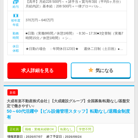
【高卒】月給228 500円～＋諸手当＋賞与年3回（平均5ヶ月分）
月給内訳）基本給：208 500円＋一律グローバル…
給与
370万円～640万円
初年度
年収
■日勤（実働8時間／休憩1時間）・8:30～17:30■3交替制（実働7
勤務
時間
時間15分／休憩1時間）＜シ…
休日
★日勤の場合 ：年間休日123日★ 週休二日制（土日祝）●…
休暇
求人詳細を見る
気になる
新着
大成有楽不動産株式会社 | 【大成建設グループ】全国募集/転勤なし/基盤安
定で働きやすい♪
50～60代活躍中【ビル設備管理スタッフ】転勤なし/退職金制度
有
正社員
職種・業種未経験OK
転勤なし
学歴不問
情報更新日：2026/07/07
終了予定日：
2026/08/24