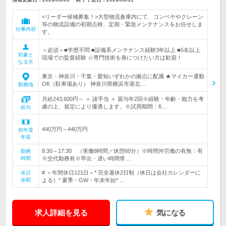
<リーダー候補募集！>大型物流倉庫内にて、コンベヤやクレーン
等の物流設備の初期点検、定期・緊急メンテナンスをお任せしま
仕事内容
す。
＜必須＞■学歴不問 ■設備系メンテナンス経験3年以上 ■5名以上
対象と
現場での監督経験 ☆専門技術を身につけたい方は歓迎！
なる方
東京・神奈川・千葉・愛知いずれかの拠点に配属 ★マイカー通勤
OK（駐車場あり） 神奈川県横浜市港北…
勤務地
月給243,600円～ ＋ 諸手当 ＋ 賞与年2回※経験・年齢・能力を考
慮の上、規定により優遇します。※試用期間：6…
給与
440万円～440万円
初年度
年収
8:30～17:30 （実働8時間／休憩60分）※時間外労働の有無：有
勤務
時間
※交代勤務有※早出・遅い時間帯…
# ＜年間休日121日＞* 完全週休2日制（休日は会社カレンダーに
休日
休暇
よる）* 夏季・GW・年末年始* …
求人詳細を見る
気になる