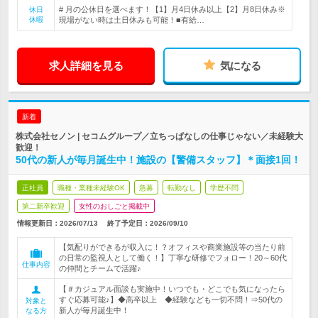
# 月の公休日を選べます！【1】月4日休み以上【2】月8日休み※
休日
休暇
現場がない時は土日休みも可能！■有給…
求人詳細を見る
気になる
新着
株式会社セノン | セコムグループ／立ちっぱなしの仕事じゃない／未経験大
歓迎！
50代の新人が毎月誕生中！施設の【警備スタッフ】＊面接1回！
正社員
職種・業種未経験OK
急募
転勤なし
学歴不問
第二新卒歓迎
女性のおしごと掲載中
情報更新日：2026/07/13
終了予定日：
2026/09/10
【気配りができるが収入に！？オフィスや商業施設等の当たり前
の日常の監視人として働く！】丁寧な研修でフォロー！20～60代
仕事内容
の仲間とチームで活躍♪
【＃カジュアル面談も実施中！いつでも・どこでも気になったら
すぐ応募可能♪】◆高卒以上 ◆経験なども一切不問！⇒50代の
対象と
新人が毎月誕生中！
なる方