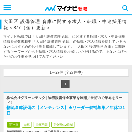
大田区 設備管理 倉庫に関する求人・転職・中途採用情
報＜8/7（金）更新＞
マイナビ転職では「大田区 設備管理 倉庫」に関連する転職・求人・中途採用
情報を多数掲載中!「大田区 設備管理 倉庫」の転職・求人情報を探しているあ
なたにおすすめのお仕事を掲載しています。「大田区 設備管理 倉庫」に関連
するキーワードからも転職・求人情報をお探しいただけるので、あなたにぴっ
たりのお仕事を見つけてみてください!
1～27件 (全27件中)
1
株式会社グリーンテック | 物流設備保全事業を展開／技術力で業界をリー
ド！
物流倉庫設備の【メンテナンス】★リーダー候補募集／年休121
日
正社員
急募
学歴不問
完全週休2日制
情報更新日：2026/03/03
終了予定日：
2026/08/31