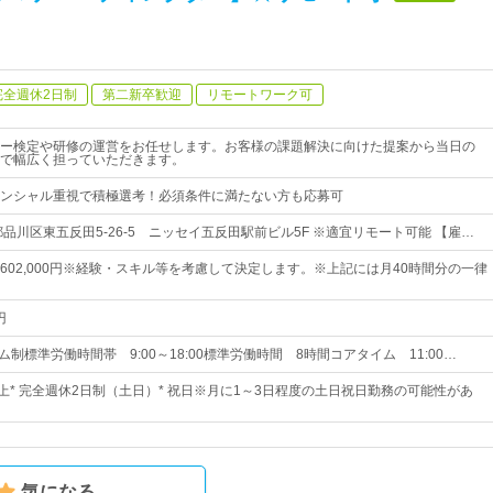
完全週休2日制
第二新卒歓迎
リモートワーク可
ー検定や研修の運営をお任せします。お客様の課題解決に向けた提案から当日の
で幅広く担っていただきます。
ンシャル重視で積極選考！必須条件に満たない方も応募可
品川区東五反田5-26-5 ニッセイ五反田駅前ビル5F ※適宜リモート可能 【雇…
0円～602,000円※経験・スキル等を考慮して決定します。※上記には月40時間分の一律
円
ム制標準労働時間帯 9:00～18:00標準労働時間 8時間コアタイム 11:00…
以上* 完全週休2日制（土日）* 祝日※月に1～3日程度の土日祝日勤務の可能性があ
気になる