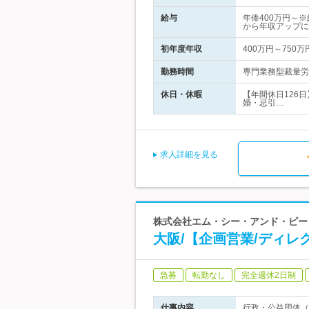
給与
年俸400万円～
から年収アップに
初年度年収
400万円～750万
勤務時間
専門業務型裁量労働
休日・休暇
【年間休日126
婚・忌引…
求人詳細を見る
株式会社エム・シー・アンド・ピー
大阪/【企画営業/ディ
急募
転勤なし
完全週休2日制
仕事内容
行政・公益団体（