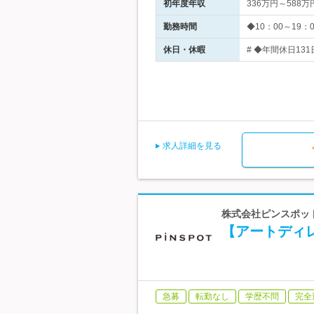
初年度年収
336万円～588万
勤務時間
◆10：00～19
休日・休暇
# ◆年間休日13
求人詳細を見る
株式会社ピンスポッ
【アートディ
急募
転勤なし
学歴不問
完全