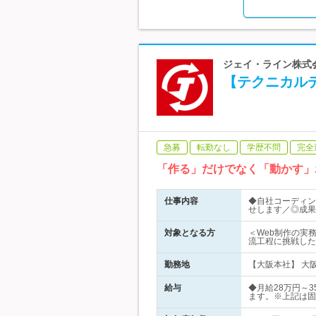
ジェイ・ライン株式会
【テクニカルデ
急募
転勤なし
学歴不問
完全
「作る」だけでなく「動かす」
仕事内容
◆自社コーディン
せします／◎成果
対象となる方
＜Web制作の実務
流工程に挑戦した
勤務地
【大阪本社】 大阪
給与
◆月給28万円～
ます。※上記は固