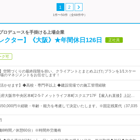
1
2
1件〜50件（全68件中）
間プロデュースを手掛ける上場企業
レクター】《大阪》★年間休日126日
正社員
ーク可
◎】空間づくりの最終段階を担い、クライアントとまとめ上げたプランを1/1スケー
場のマネジメントをお任せします！
活かせます】◆高校・専門卒以上 ◆建設現場での施工管理経験
府大阪市中央区本町2-5-7 メットライフ本町スクエア17F 【雇入れ直後】上記…
円～550,000円※経験・年齢・能力を考慮して決定いたします。※固定残業代（37,035
円
0（実働8時間／休憩60分）※時間外労働有