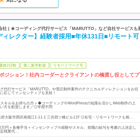
社 | ★コーディング代行サービス「MARUTTO」など自社サービスも
ィレクター】経験者採用■年休131日■リモート可
週休2日制
第二新卒歓迎
リモートワーク可
ポジション！社内コーダーとクライアントの橋渡し役としてプ
グ代行サービス「MARUTTO」や受託制作案件のテクニカルディレクションをお任
に応じてインセンティブも支給！
スキルをお持ちの方＞◆コーディングやWordPressの知識を活かしWeb制作の上
い方を歓迎します／◎学歴不問
府大阪市西区南堀江1-11-1 三共四ツ橋ビル11F ◎在宅・リモートワークも相…
35万円＋各種手当＋インセンティブ※経験やスキル、前職の給与を考慮の上決定し
定残業代…