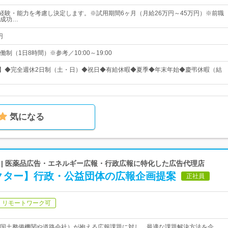
※経験・能力を考慮し決定します。※試用期間6ヶ月（月給26万円～45万円）※前職
成功…
円
制（1日8時間）※参考／10:00～19:00
日】◆完全週休2日制（土・日）◆祝日◆有給休暇◆夏季◆年末年始◆慶弔休暇（結
気になる
 | 医薬品広告・エネルギー広報・行政広報に特化した広告代理店
レクター】行政・公益団体の広報企画提案
正社員
リモートワーク可
国土整備機関や道路会社）が抱える広報課題に対し、最適な課題解決方法を企