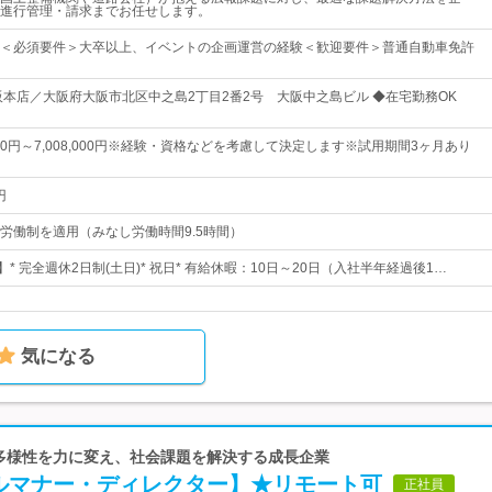
進行管理・請求までお任せします。
＜必須要件＞大卒以上、イベントの企画運営の経験＜歓迎要件＞普通自動車免許
阪本店／大阪府大阪市北区中之島2丁目2番2号 大阪中之島ビル ◆在宅勤務OK
,000円～7,008,000円※経験・資格などを考慮して決定します※試用期間3ヶ月あり
円
労働制を適用（みなし労働時間9.5時間）
】* 完全週休2日制(土日)* 祝日* 有給休暇：10日～20日（入社半年経過後1…
気になる
 多様性を力に変え、社会課題を解決する成長企業
ルマナー・ディレクター】★リモート可
正社員