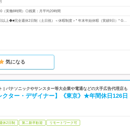
円
：00（実働8時間）◎残業：月平均20時間
1日以上◆■完全週休2日制（土日祝）＜休暇制度＞* 年末年始休暇（実績9日）* G…
気になる
ト | パナソニックやサンスター等大企業や電通などの大手広告代理店も
レクター・デザイナー】《東京》★年間休日126日
週休2日制
第二新卒歓迎
リモートワーク可