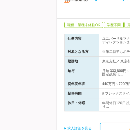
職種・業種未経験OK
学歴不問
仕事内容
ユニバーサルマナ
ディレクションま
対象となる方
※第二新卒もポテ
勤務地
東京支社／ 東京都
給与
月給 333,80
固定残業代…
初年度年収
440万円～720万
勤務時間
# フレックスタイ
休日・休暇
年間休日120日
り…
求人詳細を見る