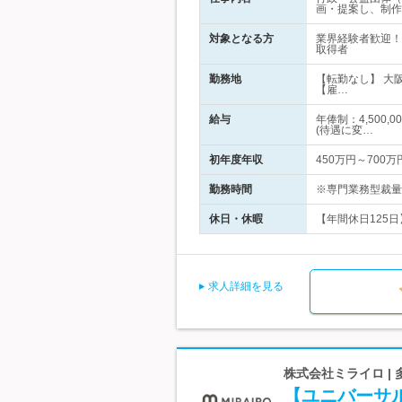
画・提案し、制作
対象となる方
業界経験者歓迎！
取得者
勤務地
【転勤なし】 大
【雇…
給与
年俸制：4,500
(待遇に変…
初年度年収
450万円～700万
勤務時間
※専門業務型裁量
休日・休暇
【年間休日125日
求人詳細を見る
株式会社ミライロ |
【ユニバーサ