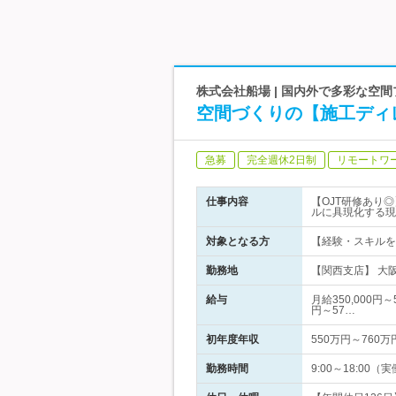
株式会社船場 | 国内外で多彩な空
空間づくりの【施工ディ
急募
完全週休2日制
リモートワ
仕事内容
【OJT研修あり
ルに具現化する現
対象となる方
【経験・スキルを
勤務地
【関西支店】 大阪
給与
月給350,000
円～57…
初年度年収
550万円～760万
勤務時間
9:00～18:0