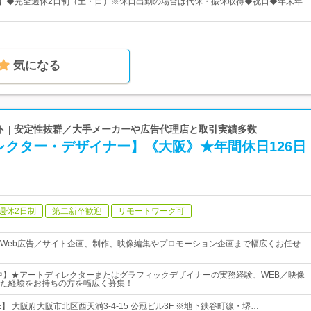
日】◆完全週休2日制（土・日）※休日出勤の場合は代休・振休取得◆祝日◆年末年
気になる
ト | 安定性抜群／大手メーカーや広告代理店と取引実績多数
レクター・デザイナー】《大阪》★年間休日126日
週休2日制
第二新卒歓迎
リモートワーク可
Web広告／サイト企画、制作、映像編集やプロモーション企画まで幅広くお任せ
躍中】★アートディレクターまたはグラフィックデザイナーの実務経験、WEB／映像
た経験をお持ちの方を幅広く募集！
ICE】 大阪府大阪市北区西天満3-4-15 公冠ビル3F ※地下鉄谷町線・堺…