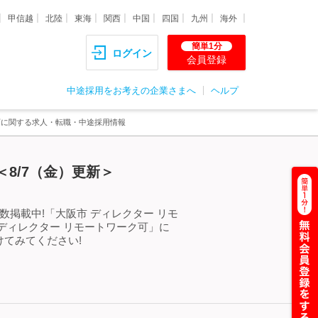
甲信越
北陸
東海
関西
中国
四国
九州
海外
簡単1分
ログイン
会員登録
中途採用をお考えの企業さまへ
ヘルプ
可に関する求人・転職・中途採用情報
8/7（金）更新＞
掲載中!「大阪市 ディレクター リモ
ディレクター リモートワーク可」に
てみてください!