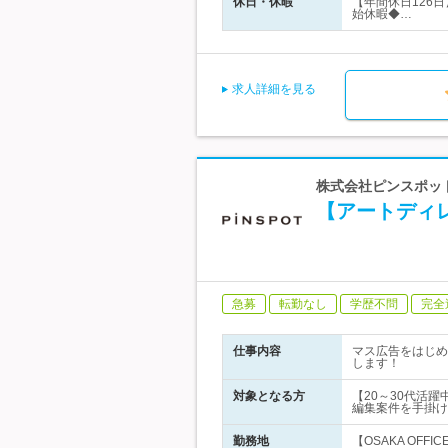
休日・休暇
【年間休日126
始休暇◆…
求人詳細を見る
株式会社ピンスポッ
【アートディ
急募
転勤なし
学歴不問
完全
仕事内容
マス広告をはじめ
します！
対象となる方
【20～30代活
編集案件を手掛け
勤務地
【OSAKA OFF