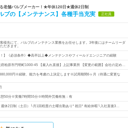
える老舗バルブメーカー！★年休120日★週休2日制
ルブの【メンテナンス】各種手当充実
正社員
客様先にて、バルブのメンテナンス業務をお任せします。3年後にはチームリーダ
ただきます。
！】《必須条件》◆高卒以上◆メンテナンスやフィールドエンジニアの経験
阪府柏原市円明町1000-45 【雇入れ直後】上記事業所 【変更の範囲】会社の定め…
円～380,000円※経験、能力を考慮の上決定します※試用期間6ヶ月（待遇に変更な
円
50／休憩50分※実働7時間55分※時間外労働有無：有
日* 週休2日制（土日）└月1回程度の土曜出勤あり* 祝日* 有給休暇└入社直後3…