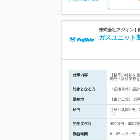
株式会社フジキン |
ガスユニット
仕事内容
【幅広い経験を通
開発・設計業務を
対象となる方
《必須条件》設計
勤務地
【東北工場】 岩
給与
月給240,000
し）
初年度年収
450万円～600万
勤務時間
8：05～16：5