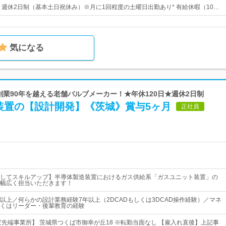
日* 週休2日制（基本土日祝休み）※月に1回程度の土曜日出勤あり* 有給休暇（10…
気になる
 創業90年を越える老舗バルブメーカー！★年休120日★週休2日制
装置の【設計開発】《茨城》賞与5ヶ月
正社員
してスキルアップ】半導体製造装置におけるガス供給系「ガスユニット装置」の
幅広く担当いただきます！
以上／何らかの設計業務経験7年以上（2DCADもしくは3DCAD操作経験）／マネ
くはリーダー・後輩教育の経験
ば先端事業所】 茨城県つくば市御幸が丘18 ※転勤当面なし 【雇入れ直後】上記事