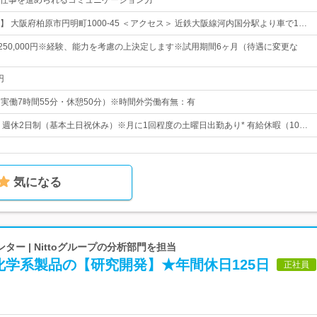
仕事を進められるコミュニケーション力
 大阪府柏原市円明町1000-45 ＜アクセス＞ 近鉄大阪線河内国分駅より車で1…
円～250,000円※経験、能力を考慮の上決定します※試用期間6ヶ月（待遇に変更な
円
0（実働7時間55分・休憩50分）※時間外労働有無：有
日* 週休2日制（基本土日祝休み）※月に1回程度の土曜日出勤あり* 有給休暇（10…
気になる
ー | Nittoグループの分析部門を担当
化学系製品の【研究開発】★年間休日125日
正社員