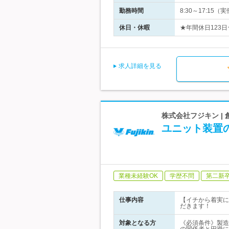
勤務時間
8:30～17:1
休日・休暇
★年間休日123日
求人詳細を見る
株式会社フジキン |
ユニット装置
業種未経験OK
学歴不問
第二新
仕事内容
【イチから着実に
だきます！
対象となる方
《必須条件》製造業