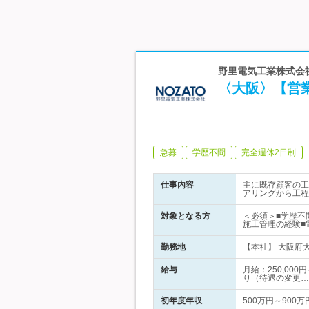
野里電気工業株式会
〈大阪〉【営
急募
学歴不問
完全週休2日制
仕事内容
主に既存顧客の工
アリングから工程
対象となる方
＜必須＞■学歴不
施工管理の経験■
勤務地
【本社】 大阪府大
給与
月給：250,00
り（待遇の変更…
初年度年収
500万円～900万