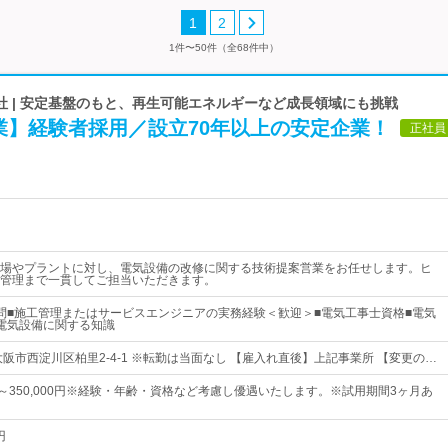
1
2
1件〜50件（全68件中）
社 | 安定基盤のもと、再生可能エネルギーなど成長領域にも挑戦
業】経験者採用／設立70年以上の安定企業！
正社員
場やプラントに対し、電気設備の改修に関する技術提案営業をお任せします。ヒ
管理まで一貫してご担当いただきます。
問■施工管理またはサービスエンジニアの実務経験＜歓迎＞■電気工事士資格■電気
電気設備に関する知識
阪市西淀川区柏里2-4-1 ※転勤は当面なし 【雇入れ直後】上記事業所 【変更の…
0円～350,000円※経験・年齢・資格など考慮し優遇いたします。※試用期間3ヶ月あ
円