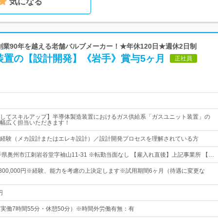
気になる
 創業90年を越える老舗バルブメーカー！★年休120日★週休2日制
装置の【設計開発】《岩手》賞与5ヶ月
正社員
してスキルアップ】半導体製造装置におけるガス供給系「ガスユニット装置」の
幅広く担当いただきます！
経験（メカ設計またはエレキ設計）／設計開発プロセスを理解されている方
手県奥州市江刺岩谷堂字袖山11-31 ※転勤当面なし 【雇入れ直後】上記事業所 【…
円～300,000円※経験、能力を考慮の上決定します※試用期間6ヶ月（待遇に変更な
円
0（実働7時間55分・休憩50分）※時間外労働有無：有