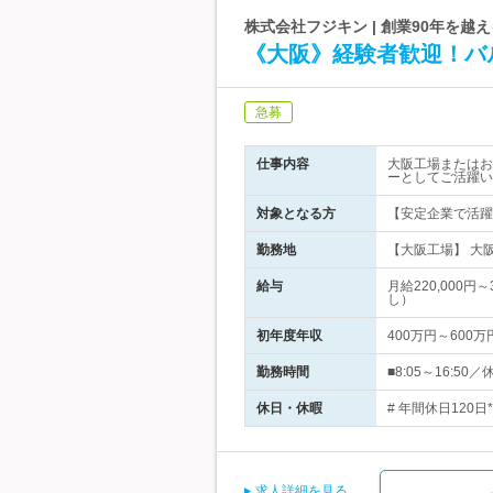
株式会社フジキン | 創業90年を越
《大阪》経験者歓迎！バ
急募
仕事内容
大阪工場またはお
ーとしてご活躍い
対象となる方
【安定企業で活躍
勤務地
【大阪工場】 大
給与
月給220,000
し）
初年度年収
400万円～600万
勤務時間
■8:05～16:
休日・休暇
# 年間休日120
求人詳細を見る