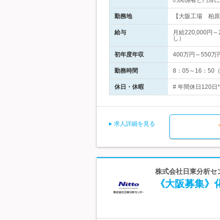
の関係者と円滑に
勤務地
【大阪工場 柏原】
給与
月給220,000
し）
初年度年収
400万円～550万
勤務時間
8：05～16：5
休日・休暇
# 年間休日120
求人詳細を見る
株式会社日東分析センタ
《大阪募集》