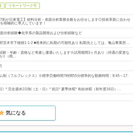
迎
リモートワーク可
7割が日東電工】材料分析・表面分析業務全般をお任せします◎技術革新に合わせ
を積極的に導入しています！
面分析経験◆化学系の製品開発および分析経験など
府茨木市下穂積1-1-2 ■将来的に転勤の可能性あり 転勤先としては、亀山事業所…
※経験・年齢・資格など考慮し優遇いたします※試用期間3ヶ月あり（待遇の変更な
あり（残…
円
ム制（フルフレックス）※標準労働時間7時間55分標準的な勤務時間：8:45～17:
5日》* 完全週休2日制（土・日）* 祝日* 夏季休暇* 有給休暇（初年度16日）…
気になる