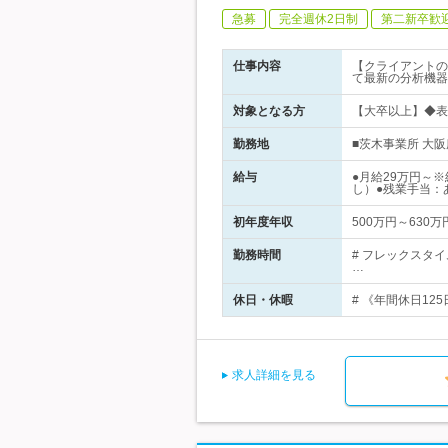
急募
完全週休2日制
第二新卒歓
仕事内容
【クライアントの
て最新の分析機器
対象となる方
【大卒以上】◆表
勤務地
■茨木事業所 大阪
給与
●月給29万円～
し）●残業手当：
初年度年収
500万円～630万
勤務時間
# フレックスタイ
…
休日・休暇
# 《年間休日12
求人詳細を見る