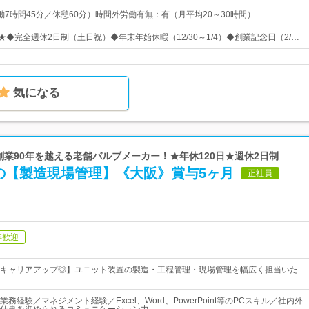
5（実働7時間45分／休憩60分）時間外労働有無：有（月平均20～30時間）
★◆完全週休2日制（土日祝）◆年末年始休暇（12/30～1/4）◆創業記念日（2/…
気になる
 創業90年を越える老舗バルブメーカー！★年休120日★週休2日制
の【製造現場管理】《大阪》賞与5ヶ月
正社員
卒歓迎
キャリアアップ◎】ユニット装置の製造・工程管理・現場管理を幅広く担当いた
務経験／マネジメント経験／Excel、Word、PowerPoint等のPCスキル／社内外