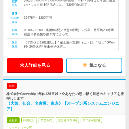
月給270,000円～1,000,000円※経験・年齢・資格など考慮し優遇
いたします※上記月給には、月20時間の固定…
給与
324万円～1200万円
初年度
年収
09:00～18:00（実働8時間／休憩1時間）※残業：月平均2.4時間
勤務
時間
程度※参画先や働き方によって…
【年間休日128日以上】* 完全週休2日制（土・日）* 祝日* GW休
休日
休暇
暇* 夏季休暇* 年末年始休暇…
求人詳細を見る
気になる
新着
株式会社Growship | 年休128日以上☆あなたの思い描く理想のキャリアを後
押しします
《大阪、仙台、名古屋、東京》【オープン系システムエンジニ
ア】
正社員
転勤なし
学歴不問
完全週休2日制
第二新卒歓迎
リモートワーク可