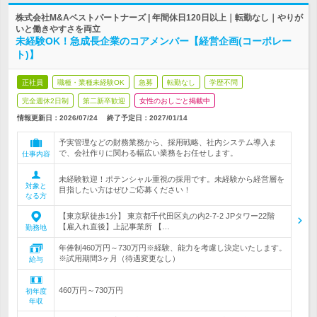
株式会社M&Aベストパートナーズ | 年間休日120日以上｜転勤なし｜やりが
いと働きやすさを両立
未経験OK！急成長企業のコアメンバー【経営企画(コーポレー
ト)】
正社員
職種・業種未経験OK
急募
転勤なし
学歴不問
完全週休2日制
第二新卒歓迎
女性のおしごと掲載中
情報更新日：2026/07/24
終了予定日：
2027/01/14
予実管理などの財務業務から、採用戦略、社内システム導入ま
で、会社作りに関わる幅広い業務をお任せします。
仕事内容
未経験歓迎！ポテンシャル重視の採用です。未経験から経営層を
対象と
目指したい方はぜひご応募ください！
なる方
【東京駅徒歩1分】 東京都千代田区丸の内2-7-2 JPタワー22階
【雇入れ直後】上記事業所 【…
勤務地
年俸制460万円～730万円※経験、能力を考慮し決定いたします。
※試用期間3ヶ月（待遇変更なし）
給与
460万円～730万円
初年度
年収