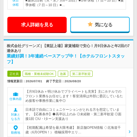
■週休2日制（火・水／月8～10日）■GW 休暇（7 日～10 日）■夏
休日
休暇
季休暇（7 日～10 日）■…
求人詳細を見る
気になる
株式会社グリーンズ | 【東証上場】家賃補助で安心！月9日休みと年2回の7
連休あり
業績好調！3年連続ベースアップ中！【ホテルフロントスタッ
フ】
正社員
職種・業種未経験OK
急募
第二新卒歓迎
情報更新日：2026/07/01
終了予定日：
2026/08/20
【月9日休み＋明け休みでプライベートも充実】主にホテルでの
フロント業務をお任せします！客室清掃は外部に委託しているた
仕事内容
め接客や事務作業に集中◎
日本語で自由にコミュニケーションがとれる方を想定していま
す。【応募条件】◆高卒以上のみ ◎未経験・第二新卒歓迎 ◎面
対象と
接1回 ◎U・Iターン支援あり
なる方
【初期配属は希望を最大限考慮】 新店舗OPEN情報 ◇北海道千
歳（6月OPEN！） 積極採用中エリ…
勤務地