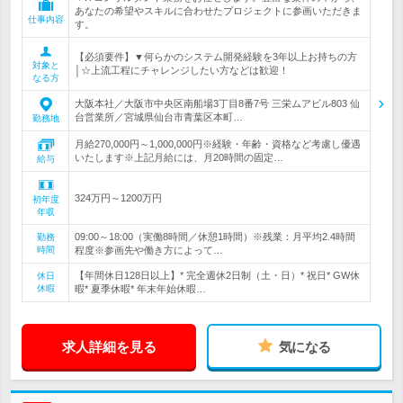
あなたの希望やスキルに合わせたプロジェクトに参画いただきま
仕事内容
す。
【必須要件】▼何らかのシステム開発経験を3年以上お持ちの方
対象と
│☆上流工程にチャレンジしたい方などは歓迎！
なる方
大阪本社／大阪市中央区南船場3丁目8番7号 三栄ムアビル803 仙
台営業所／宮城県仙台市青葉区本町…
勤務地
月給270,000円～1,000,000円※経験・年齢・資格など考慮し優遇
いたします※上記月給には、月20時間の固定…
給与
324万円～1200万円
初年度
年収
09:00～18:00（実働8時間／休憩1時間）※残業：月平均2.4時間
勤務
時間
程度※参画先や働き方によって…
【年間休日128日以上】* 完全週休2日制（土・日）* 祝日* GW休
休日
休暇
暇* 夏季休暇* 年末年始休暇…
求人詳細を見る
気になる