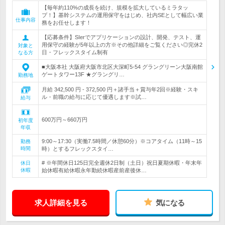
【毎年約110%の成長を続け、規模を拡大しているミラタッ
プ！】基幹システムの運用保守をはじめ、社内SEとして幅広い業
仕事内容
務をお任せします！
【応募条件】SIerでアプリケーションの設計、開発、テスト、運
用保守の経験が5年以上の方※その他詳細をご覧ください◎完休2
対象と
日・フレックスタイム制有
なる方
■大阪本社 大阪府大阪市北区大深町5-54 グラングリーン大阪南館
ゲートタワー13F ★グラングリ…
勤務地
月給 342,500 円 - 372,500 円＋諸手当＋賞与年2回※経験・スキ
ル・前職の給与に応じて優遇します※試…
給与
600万円～660万円
初年度
年収
9:00～17:30（実働7.5時間／休憩60分）※コアタイム（11時～15
勤務
時間
時）とするフレックスタイ…
# ※年間休日125日完全週休2日制（土日）祝日夏期休暇・年末年
休日
休暇
始休暇有給休暇永年勤続休暇産前産後休…
求人詳細を見る
気になる