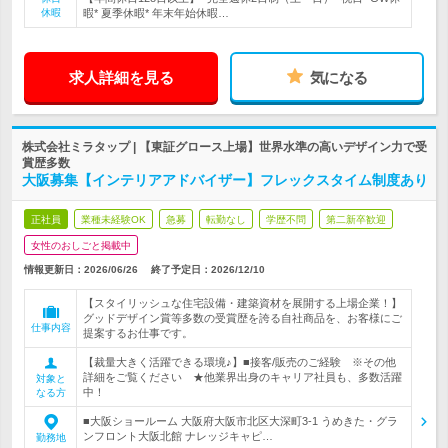
休暇
暇* 夏季休暇* 年末年始休暇…
求人詳細を見る
気になる
株式会社ミラタップ | 【東証グロース上場】世界水準の高いデザイン力で受
賞歴多数
大阪募集【インテリアアドバイザー】フレックスタイム制度あり
正社員
業種未経験OK
急募
転勤なし
学歴不問
第二新卒歓迎
女性のおしごと掲載中
情報更新日：2026/06/26
終了予定日：
2026/12/10
【スタイリッシュな住宅設備・建築資材を展開する上場企業！】
グッドデザイン賞等多数の受賞歴を誇る自社商品を、お客様にご
仕事内容
提案するお仕事です。
【裁量大きく活躍できる環境♪】■接客/販売のご経験 ※その他
詳細をご覧ください ★他業界出身のキャリア社員も、多数活躍
対象と
中！
なる方
■大阪ショールーム 大阪府大阪市北区大深町3-1 うめきた・グラ
ンフロント大阪北館 ナレッジキャピ…
勤務地