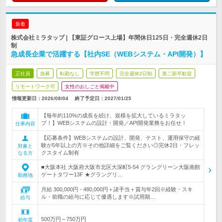
新着
株式会社ミラタップ | 【東証グロース上場】年間休日125日・完全週休2日
制
急成長企業で活躍する【社内SE（WEBシステム・API開発）】
正社員
急募
転勤なし
学歴不問
完全週休2日制
第二新卒歓迎
リモートワーク可
女性のおしごと掲載中
情報更新日：2026/08/04
終了予定日：
2027/01/25
【毎年約110%の成長を続け、規模を拡大しているミラタッ
プ！】WEBシステムの設計・開発／API開発業務をお任せ！
仕事内容
【応募条件】WEBシステムの設計、開発、テスト、運用保守の経
験が5年以上の方※その他詳細をご覧ください◎完休2日・フレッ
対象と
クスタイム制有
なる方
■大阪本社 大阪府大阪市北区大深町5-54 グラングリーン大阪南館
ゲートタワー13F ★グラングリ…
勤務地
月給 300,000円 - 480,000円＋諸手当＋賞与年2回※経験・スキ
ル・前職の給与に応じて優遇します※試用期…
給与
500万円～750万円
初年度