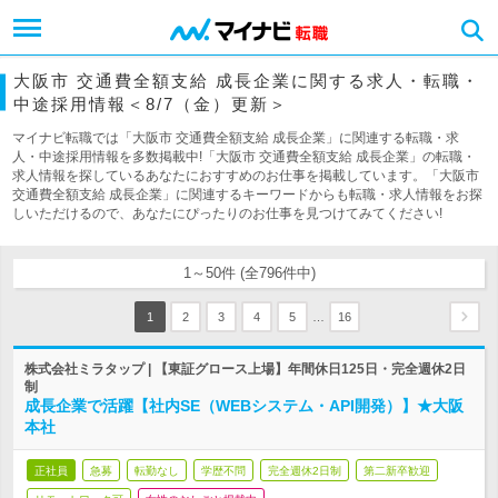
大阪市 交通費全額支給 成長企業に関する求人・転職・
中途採用情報＜8/7（金）更新＞
マイナビ転職では「大阪市 交通費全額支給 成長企業」に関連する転職・求
人・中途採用情報を多数掲載中!「大阪市 交通費全額支給 成長企業」の転職・
求人情報を探しているあなたにおすすめのお仕事を掲載しています。「大阪市
交通費全額支給 成長企業」に関連するキーワードからも転職・求人情報をお探
しいただけるので、あなたにぴったりのお仕事を見つけてみてください!
1～50件 (全796件中)
…
1
2
3
4
5
16
株式会社ミラタップ | 【東証グロース上場】年間休日125日・完全週休2日
制
成長企業で活躍【社内SE（WEBシステム・API開発）】★大阪
本社
正社員
急募
転勤なし
学歴不問
完全週休2日制
第二新卒歓迎