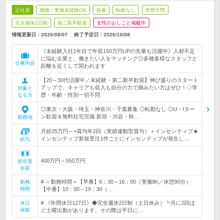
正社員
職種・業種未経験OK
急募
転勤なし
学歴不問
完全週休2日制
第二新卒歓迎
女性のおしごと掲載中
情報更新日：2026/08/07
終了予定日：
2026/10/08
《未経験入社1年目で年収150万円UPの先輩も活躍中》人材不足
に悩む企業と、働きたい人をマッチング◎多種多様なスタッフと
仕事内容
距離を近くして関われます
【20～30代活躍中／未経験・第二新卒歓迎】伸び盛りのスタート
アップで、キャリアも収入も自分の力で掴みたい方はぜひ！◇学
対象と
歴・年齢・性別一切不問
なる方
◎東京・大阪・埼玉・神奈川・千葉募集 ◎転勤なし ◎U・Iター
ン歓迎＆無料社宅完備 新宿・渋谷・秋…
勤務地
月給25万円～+賞与年2回（実績連動型賞与）＋インセンティブ★
インセンティブ新規受注1件ごとにインセンティブが発生し…
給与
400万円～550万円
初年度
年収
# ＜勤務時間＞【早番】6：30～16：00（実働8h／休憩90分）
勤務
時間
【中番】10：00～19：30（…
# 《年間休日127日》◆完全週休2日制（土日休み）┗月に2回ほ
休日
休暇
ど土曜出勤があります。その際は平日に…