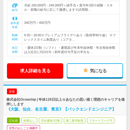
月給 200,000円 - 240,000円＋諸手当＋賞与年2回※経験・スキ
ル・前職の給与に応じて優遇します※試用期…
給与
340万円～400万円
初年度
年収
9:30～18:00※プレミアムフライデーあり（取得率90％超） ※フ
勤務
時間
レックスタイム制度あり（コアタ…
・週休2日制（シフト）・夏期及び年末年始休暇・年次有給休暇
休日
休暇
は入社日に5日付与（初年度付与予定の半分を…
求人詳細を見る
気になる
新着
株式会社Growship | 年休128日以上☆あなたの思い描く理想のキャリアを後
押しします
《大阪、仙台、名古屋、東京》【バックエンドエンジニア】
正社員
転勤なし
完全週休2日制
第二新卒歓迎
リモートワーク可
女性のおしごと掲載中