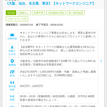
《大阪、仙台、名古屋、東京》【ネットワークエンジニア】
正社員
転勤なし
学歴不問
完全週休2日制
第二新卒歓迎
リモートワーク可
情報更新日：2026/07/10
終了予定日：
2026/12/31
▼ネットワークエンジニア業務をお任せします。豊富な案件の中
から、あなたの希望やスキルに合わせたプロジェクトに参画いた
仕事内容
だきます。
【必須要件】▼ネットワークの構築または運用経験を3年以上お
持ちの方▼SASEやSD-WANなど、新しい技術を学びたいという
対象と
知的好奇心がある方
なる方
大阪本社／大阪市中央区南船場3丁目8番7号 三栄ムアビル803 仙
台営業所／宮城県仙台市青葉区本町…
勤務地
月給270,000円～1,000,000円※経験・年齢・資格など考慮し優遇
いたします※上記月給には、月20時間の固定…
給与
324万円～1200万円
初年度
年収
09:00～18:00（実働8時間／休憩1時間）※残業：月平均2.4時間
勤務
時間
程度※参画先や働き方によって…
【年間休日128日以上】* 完全週休2日制（土・日）* 祝日* GW休
休日