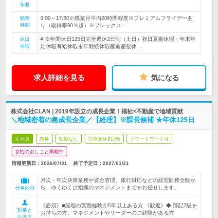
年収
9:00～17:30※残業月平均20時間程度※プレミアムフライデーあ
勤務
時間
り（取得率90％超）※フレックス…
# ※年間休日125日完全週休2日制（土日）祝日夏期休暇・年末年
休日
休暇
始休暇有給休暇永年勤続休暇産前産後休…
求人詳細を見る
気になる
株式会社CLAN | 2019年設立の成長企業！福祉×不動産で地域貢献
＼地域密着の急成長企業／【経理】※課長候補 ★年休125日
正社員
急募
転勤なし
完全週休2日制
リモートワーク可
女性のおしごと掲載中
情報更新日：2026/07/31
終了予定日：
2027/01/21
月次・年次決算業務や資金管理、銀行対応などの経理財務全般か
ら、ゆくゆくは組織のマネジメントまでをお任せします。
仕事内容
《必須》■経理の実務経験が5年以上ある方 《歓迎》◆ 簿記2級を
対象と
お持ちの方、マネジメントやリーダーのご経験がある方
なる方