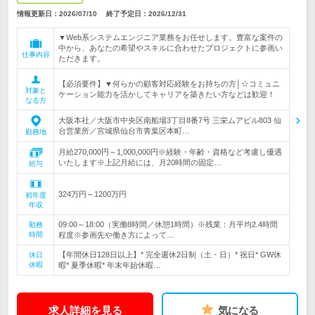
情報更新日：2026/07/10
終了予定日：
2026/12/31
▼Web系システムエンジニア業務をお任せします。豊富な案件の
中から、あなたの希望やスキルに合わせたプロジェクトに参画い
仕事内容
ただきます。
【必須要件】▼何らかの顧客対応経験をお持ちの方│☆コミュニ
対象と
ケーション能力を活かしてキャリアを築きたい方などは歓迎！
なる方
大阪本社／大阪市中央区南船場3丁目8番7号 三栄ムアビル803 仙
台営業所／宮城県仙台市青葉区本町…
勤務地
月給270,000円～1,000,000円※経験・年齢・資格など考慮し優遇
いたします※上記月給には、月20時間の固定…
給与
324万円～1200万円
初年度
年収
09:00～18:00（実働8時間／休憩1時間）※残業：月平均2.4時間
勤務
時間
程度※参画先や働き方によって…
【年間休日128日以上】* 完全週休2日制（土・日）* 祝日* GW休
休日
休暇
暇* 夏季休暇* 年末年始休暇…
求人詳細を見る
気になる