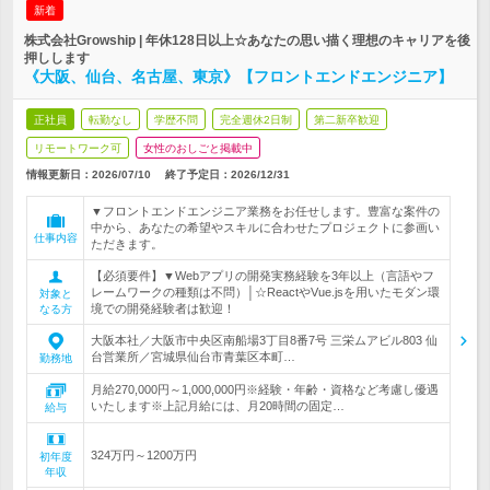
新着
株式会社Growship | 年休128日以上☆あなたの思い描く理想のキャリアを後
押しします
《大阪、仙台、名古屋、東京》【フロントエンドエンジニア】
正社員
転勤なし
学歴不問
完全週休2日制
第二新卒歓迎
リモートワーク可
女性のおしごと掲載中
情報更新日：2026/07/10
終了予定日：
2026/12/31
▼フロントエンドエンジニア業務をお任せします。豊富な案件の
中から、あなたの希望やスキルに合わせたプロジェクトに参画い
仕事内容
ただきます。
【必須要件】▼Webアプリの開発実務経験を3年以上（言語やフ
レームワークの種類は不問）│☆ReactやVue.jsを用いたモダン環
対象と
境での開発経験者は歓迎！
なる方
大阪本社／大阪市中央区南船場3丁目8番7号 三栄ムアビル803 仙
台営業所／宮城県仙台市青葉区本町…
勤務地
月給270,000円～1,000,000円※経験・年齢・資格など考慮し優遇
いたします※上記月給には、月20時間の固定…
給与
324万円～1200万円
初年度
年収