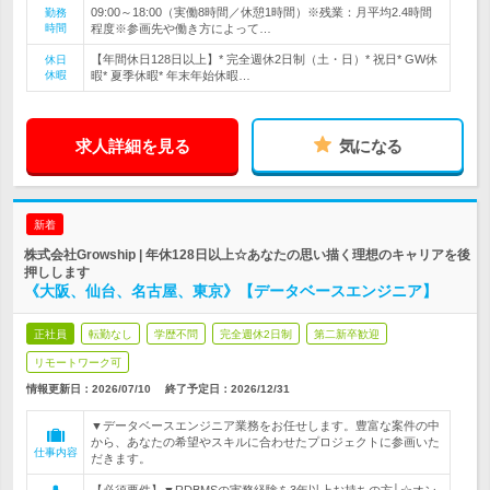
09:00～18:00（実働8時間／休憩1時間）※残業：月平均2.4時間
勤務
時間
程度※参画先や働き方によって…
【年間休日128日以上】* 完全週休2日制（土・日）* 祝日* GW休
休日
休暇
暇* 夏季休暇* 年末年始休暇…
求人詳細を見る
気になる
新着
株式会社Growship | 年休128日以上☆あなたの思い描く理想のキャリアを後
押しします
《大阪、仙台、名古屋、東京》【データベースエンジニア】
正社員
転勤なし
学歴不問
完全週休2日制
第二新卒歓迎
リモートワーク可
情報更新日：2026/07/10
終了予定日：
2026/12/31
▼データベースエンジニア業務をお任せします。豊富な案件の中
から、あなたの希望やスキルに合わせたプロジェクトに参画いた
仕事内容
だきます。
【必須要件】▼RDBMSの実務経験を3年以上お持ちの方│☆オン