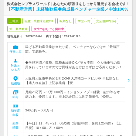
株式会社レプラスワールド | あなたの頑張りをしっかり還元する会社です！
【不動産営業】未経験歓迎◆急成長ベンチャー企業／中途100%
正社員
職種・業種未経験OK
転勤なし
学歴不問
完全週休2日制
第二新卒歓迎
女性のおしごと掲載中
情報更新日：2026/08/04
終了予定日：
2027/01/25
稼げる不動産営業は当たり前。 ベンチャーならではの「最短距
離」で成長を。
仕事内容
◆学歴不問／業種、職種未経験OK／男女不問 ☆人物重視の採
対象と
用を行っていますのでご興味がある方はまずはご応募ください！
なる方
大阪府大阪市中央区石町2-3-9 天満橋コードビル7F ※転勤なし
【雇入れ直後】上記事業所 【変…
勤務地
月給28万円～37万5000円＋インセンティブ※経験・能力等を考
慮の上、優遇します。※上記金額には固定残業代（40時…
給与
340万円～600万円
初年度
年収
【平日】11：45～21：00の間（実働8時間、休憩1.25時間）【土
勤務
時間
日祝】10：00～21：00の…