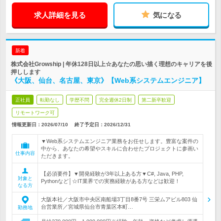
求人詳細を見る
気になる
新着
株式会社Growship | 年休128日以上☆あなたの思い描く理想のキャリアを後
押しします
《大阪、仙台、名古屋、東京》【Web系システムエンジニア】
正社員
転勤なし
学歴不問
完全週休2日制
第二新卒歓迎
リモートワーク可
情報更新日：2026/07/10
終了予定日：
2026/12/31
▼Web系システムエンジニア業務をお任せします。豊富な案件の
中から、あなたの希望やスキルに合わせたプロジェクトに参画い
仕事内容
ただきます。
【必須要件】▼開発経験が3年以上ある方▼C#, Java, PHP,
対象と
Pythonなど│☆IT業界での実務経験がある方などは歓迎！
なる方
大阪本社／大阪市中央区南船場3丁目8番7号 三栄ムアビル803 仙
台営業所／宮城県仙台市青葉区本町…
勤務地