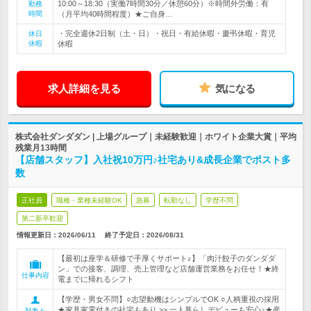
10:00～18:30（実働7時間30分／休憩60分）※時間外労働：有
勤務
時間
（月平均40時間程度）★ご自身…
・完全週休2日制（土・日）・祝日・有給休暇・慶弔休暇・育児
休日
休暇
休暇
求人詳細を見る
気になる
株式会社ダンダダン | 上場グループ｜未経験歓迎｜ホワイト企業大賞｜平均
残業月13時間
【店舗スタッフ】入社祝10万円♪社宅あり&成長企業でポスト多
数
正社員
職種・業種未経験OK
急募
転勤なし
学歴不問
第二新卒歓迎
情報更新日：2026/06/11
終了予定日：
2026/08/31
【最初は座学＆研修で手厚くサポート♪】「肉汁餃子のダンダダ
ン」での接客、調理、売上管理など店舗運営業務をお任せ！★終
仕事内容
電までに帰れるシフト
【学歴・男女不問】○志望動機はシンプルでOK ○人柄重視の採用
★家具家電付きの社宅もあり >> 一人暮らしデビューも安心♪★産
対象と