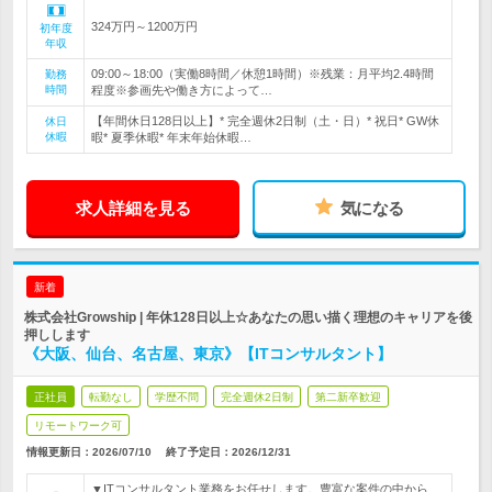
324万円～1200万円
初年度
年収
09:00～18:00（実働8時間／休憩1時間）※残業：月平均2.4時間
勤務
時間
程度※参画先や働き方によって…
【年間休日128日以上】* 完全週休2日制（土・日）* 祝日* GW休
休日
休暇
暇* 夏季休暇* 年末年始休暇…
求人詳細を見る
気になる
新着
株式会社Growship | 年休128日以上☆あなたの思い描く理想のキャリアを後
押しします
《大阪、仙台、名古屋、東京》【ITコンサルタント】
正社員
転勤なし
学歴不問
完全週休2日制
第二新卒歓迎
リモートワーク可
情報更新日：2026/07/10
終了予定日：
2026/12/31
▼ITコンサルタント業務をお任せします。豊富な案件の中から、