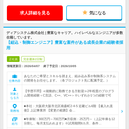
求人詳細を見る
気になる
ディアシステム株式会社 | 豊富なキャリア。ハイレベルなエンジニアが多数
在籍しています。
【組込・制御エンジニア】豊富な案件がある成長企業の経験者採
用
正社員
完全週休2日制
情報更新日：2026/04/07
終了予定日：
2026/10/05
あなたのご希望とスキルを踏まえ、組み込み系や制御系システム
の開発をお任せします。（各プロジェクト先に配属予定。）
仕事内容
【学歴不問】≪能動的に勤務できる方歓迎≫2年程度のプログラ
対象と
ム開発経験＜C言語、C++、VC++＞※いずれか1つの経験で可
なる方
■本社：大阪府大阪市北区南森町2-4-5 近畿ビル6階 【雇入れ直
後】上記事業所 【変更の範囲】会…
勤務地
■年俸制：300万円～700万円■月収例：25万円～（上記年俸を12
分割し、毎月支払われます）※試用期間6カ月、条件…
給与