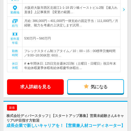
大阪府大阪市西区北堀江1-1-18 四ツ橋イーストビル2階 【雇入れ
直後】上記事業所 【変更の範囲…
勤務地
月給: 386,000円～401,000円一律支給の固定手当：111,000円／月
経験、能力を考慮の上決定します試用…
給与
530万円～560万円
初年度
年収
フレックスタイム制コアタイム／10：00～15：00標準労働時間
勤務
時間
／9:00~18:00休憩: 60分…
# ★年間休日: 125日完全週休2日制（土曜日・日曜日）祝日年末
休日
休暇
年始休暇夏季休暇有給休暇慶弔休暇出…
求人詳細を見る
気になる
新着
株式会社ディバースタッフ | 【スタートアップ募集】営業未経験さん&キャ
リアUP目指す方歓迎
成長企業で新しいキャリアを！【営業兼人材コーディネーター】