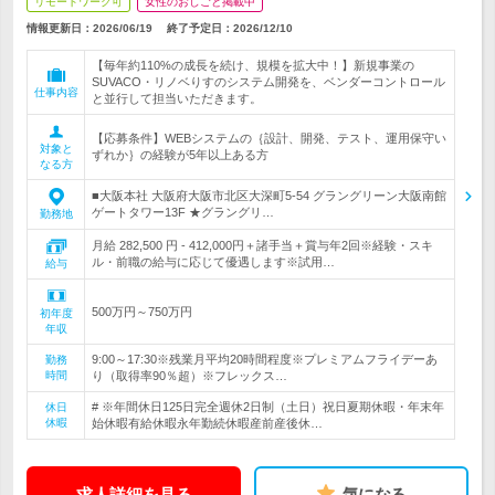
リモートワーク可
女性のおしごと掲載中
情報更新日：2026/06/19
終了予定日：
2026/12/10
【毎年約110%の成長を続け、規模を拡大中！】新規事業の
SUVACO・リノベりすのシステム開発を、ベンダーコントロール
仕事内容
と並行して担当いただきます。
【応募条件】WEBシステムの｛設計、開発、テスト、運用保守い
対象と
ずれか｝の経験が5年以上ある方
なる方
■大阪本社 大阪府大阪市北区大深町5-54 グラングリーン大阪南館
ゲートタワー13F ★グラングリ…
勤務地
月給 282,500 円 - 412,000円＋諸手当＋賞与年2回※経験・スキ
ル・前職の給与に応じて優遇します※試用…
給与
500万円～750万円
初年度
年収
9:00～17:30※残業月平均20時間程度※プレミアムフライデーあ
勤務
時間
り（取得率90％超）※フレックス…
# ※年間休日125日完全週休2日制（土日）祝日夏期休暇・年末年
休日
休暇
始休暇有給休暇永年勤続休暇産前産後休…
求人詳細を見る
気になる