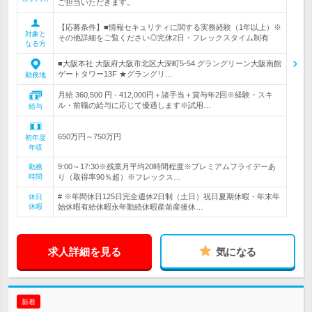
ご担当いただきます。
【応募条件】■情報セキュリティに関する実務経験（1年以上）※
対象と
その他詳細をご覧ください◎完休2日・フレックスタイム制有
なる方
■大阪本社 大阪府大阪市北区大深町5-54 グラングリーン大阪南館
ゲートタワー13F ★グラングリ…
勤務地
月給 360,500 円 - 412,000円＋諸手当＋賞与年2回※経験・スキ
ル・前職の給与に応じて優遇します※試用…
給与
650万円～750万円
初年度
年収
9:00～17:30※残業月平均20時間程度※プレミアムフライデーあ
勤務
時間
り（取得率90％超）※フレックス…
# ※年間休日125日完全週休2日制（土日）祝日夏期休暇・年末年
休日
休暇
始休暇有給休暇永年勤続休暇産前産後休…
求人詳細を見る
気になる
新着