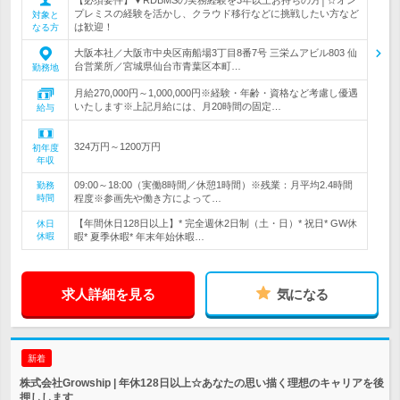
プレミスの経験を活かし、クラウド移行などに挑戦したい方など
対象と
は歓迎！
なる方
大阪本社／大阪市中央区南船場3丁目8番7号 三栄ムアビル803 仙
台営業所／宮城県仙台市青葉区本町…
勤務地
月給270,000円～1,000,000円※経験・年齢・資格など考慮し優遇
いたします※上記月給には、月20時間の固定…
給与
324万円～1200万円
初年度
年収
09:00～18:00（実働8時間／休憩1時間）※残業：月平均2.4時間
勤務
時間
程度※参画先や働き方によって…
【年間休日128日以上】* 完全週休2日制（土・日）* 祝日* GW休
休日
休暇
暇* 夏季休暇* 年末年始休暇…
求人詳細を見る
気になる
新着
株式会社Growship | 年休128日以上☆あなたの思い描く理想のキャリアを後
押しします