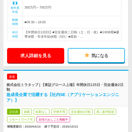
300万円～700万円
初年度
年収
勤務
■09:30～18:00
時間
【年間休日120日】■完全週休二日制（土・日・祝）■GW休暇■夏
休日
休暇
季休暇・年末年始休暇（5日）■産前・…
求人詳細を見る
気になる
新着
株式会社ミラタップ | 【東証グロース上場】年間休日125日・完全週休2日
制
急成長企業で活躍する【社内SE（アプリケーションエンジニ
ア）】
正社員
急募
転勤なし
学歴不問
完全週休2日制
第二新卒歓迎
リモートワーク可
女性のおしごと掲載中
情報更新日：2026/04/14
終了予定日：
2026/10/12