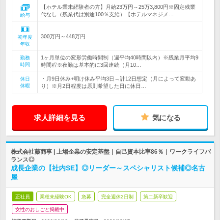
【ホテル業未経験者の方】月給23万円～25万3,800円※固定残業
代なし（残業代は別途100％支給）【ホテルマネジメ…
給与
300万円～448万円
初年度
年収
1ヶ月単位の変形労働時間制（週平均40時間以内）※残業月平均9
勤務
時間
時間程※夜勤は基本的に3回連続（月10…
・月9日休み+明け休み平均3日→計12日想定（月によって変動あ
休日
休暇
り）※月2日程度は原則希望した日に休日…
求人詳細を見る
気になる
株式会社藤商事 | 上場企業の安定基盤｜自己資本比率86％｜ワークライフバ
ランス◎
成長企業の【社内SE】◎リーダー～スペシャリスト候補◎名古
屋
正社員
業種未経験OK
急募
完全週休2日制
第二新卒歓迎
女性のおしごと掲載中