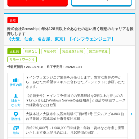
新着
株式会社Growship | 年休128日以上☆あなたの思い描く理想のキャリアを後
押しします
《大阪、仙台、名古屋、東京》【インフラエンジニア】
正社員
転勤なし
学歴不問
完全週休2日制
第二新卒歓迎
リモートワーク可
情報更新日：2026/07/10
終了予定日：
2026/12/31
▼インフラエンジニア業務をお任せします。豊富な案件の中か
ら、あなたの希望やスキルに合わせたプロジェクトに参画いただ
仕事内容
きます。
【必須要件】▼インフラ領域での実務経験を3年以上お持ちの方
▼LinuxまたはWindows Serverの基礎知識│☆設計や構築フェーズ
対象と
の経験者などは歓迎！
なる方
大阪本社／大阪市中央区南船場3丁目8番7号 三栄ムアビル803 仙
台営業所／宮城県仙台市青葉区本町…
勤務地
月給270,000円～1,000,000円※経験・年齢・資格など考慮し優遇
いたします※上記月給には、月20時間の固定…
給与