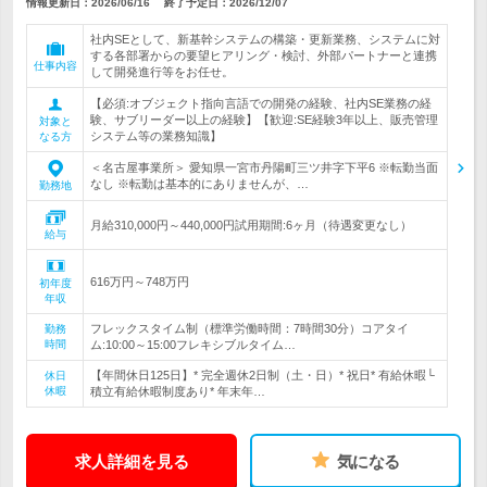
情報更新日：2026/06/16
終了予定日：
2026/12/07
社内SEとして、新基幹システムの構築・更新業務、システムに対
する各部署からの要望ヒアリング・検討、外部パートナーと連携
仕事内容
して開発進行等をお任せ。
【必須:オブジェクト指向言語での開発の経験、社内SE業務の経
験、サブリーダー以上の経験】【歓迎:SE経験3年以上、販売管理
対象と
システム等の業務知識】
なる方
＜名古屋事業所＞ 愛知県一宮市丹陽町三ツ井字下平6 ※転勤当面
なし ※転勤は基本的にありませんが、…
勤務地
月給310,000円～440,000円試用期間:6ヶ月（待遇変更なし）
給与
616万円～748万円
初年度
年収
フレックスタイム制（標準労働時間：7時間30分）コアタイ
勤務
時間
ム:10:00～15:00フレキシブルタイム…
【年間休日125日】* 完全週休2日制（土・日）* 祝日* 有給休暇└
休日
休暇
積立有給休暇制度あり* 年末年…
求人詳細を見る
気になる