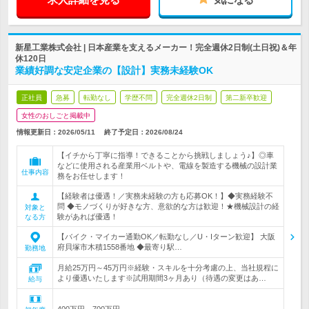
新星工業株式会社 | 日本産業を支えるメーカー！完全週休2日制(土日祝)＆年
休120日
業績好調な安定企業の【設計】実務未経験OK
正社員
急募
転勤なし
学歴不問
完全週休2日制
第二新卒歓迎
女性のおしごと掲載中
情報更新日：2026/05/11
終了予定日：
2026/08/24
【イチから丁寧に指導！できることから挑戦しましょう♪】◎車
などに使用される産業用ベルトや、電線を製造する機械の設計業
仕事内容
務をお任せします！
【経験者は優遇！／実務未経験の方も応募OK！】◆実務経験不
問 ◆モノづくりが好きな方、意欲的な方は歓迎！★機械設計の経
対象と
験があれば優遇！
なる方
【バイク・マイカー通勤OK／転勤なし／U・Iターン歓迎】 大阪
府貝塚市木積1558番地 ◆最寄り駅…
勤務地
月給25万円～45万円※経験・スキルを十分考慮の上、当社規程に
より優遇いたします※試用期間3ヶ月あり（待遇の変更はあ…
給与
400万円～700万円