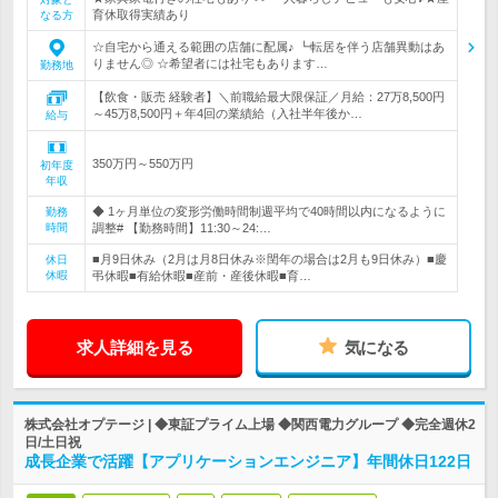
育休取得実績あり
なる方
☆自宅から通える範囲の店舗に配属♪ ┗転居を伴う店舗異動はあ
りません◎ ☆希望者には社宅もあります…
勤務地
【飲食・販売 経験者】＼前職給最大限保証／月給：27万8,500円
～45万8,500円＋年4回の業績給（入社半年後か…
給与
350万円～550万円
初年度
年収
◆ 1ヶ月単位の変形労働時間制週平均で40時間以内になるように
勤務
時間
調整# 【勤務時間】11:30～24:…
■月9日休み（2月は月8日休み※閏年の場合は2月も9日休み）■慶
休日
休暇
弔休暇■有給休暇■産前・産後休暇■育…
求人詳細を見る
気になる
株式会社オプテージ | ◆東証プライム上場 ◆関西電力グループ ◆完全週休2
日/土日祝
成長企業で活躍【アプリケーションエンジニア】年間休日122日