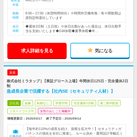
初年度
年収
8:00～17:00（休憩時間90分）※時間外労働有無：有※閑散期は
勤務
時間
原則定時退社しています
◆週休2日制（土日祝）※休日出勤があった場合は、休日出勤手
休日
休暇
当を支給いたします◆GW休暇◆夏季休暇◆年…
求人詳細を見る
気になる
新着
株式会社ミラタップ | 【東証グロース上場】年間休日125日・完全週休2日
制
急成長企業で活躍する【社内SE（セキュリティ人材）】
正社員
急募
転勤なし
学歴不問
完全週休2日制
第二新卒歓迎
リモートワーク可
女性のおしごと掲載中
情報更新日：2026/03/17
終了予定日：
2026/09/14
【毎年約110%の成長を続け、規模を拡大中！】セキュリティガ
バナンスの強化を全社に推進し、ルール決め・運用設計等幅広く
仕事内容