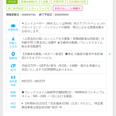
正社員
業種未経験OK
急募
学歴不問
完全週休2日制
第二新卒歓迎
リモートワーク可
女性のおしごと掲載中
情報更新日：2026/07/31
終了予定日：
2026/09/03
▼エンドユーザー（BtoCもしくはBtoB）向けアプリケーションの
フロントエンド・バックエンドの開発、導入にかかる業務全般を
仕事内容
お任せします。
《上昇志向の高いエンジニアを大募集！実務経験者は尚歓迎》◎
年齢不問 ◎男女共に活躍中 ★京橋本社勤務／フレックスタイム
対象と
制＆在宅勤務可
なる方
【京橋本社募集／UIターン歓迎】 ◆本社 大阪府大阪市中央区城
見2-1-5 オプテージビル
勤務地
月給22万円～+諸手当+賞与（年2回）※経験・能力を考慮の上、
決定いたします※試用期間はありません
給与
400万円～800万円
初年度
年収
◆フレックスタイム制標準労働時間1日：7時間40分フレキシブル
勤務
時間
タイム：5時～22時（一日における最低…
# 【年間休日122日】* 完全週休2日制（土日）※ただし、特定業
休日
休暇
務従事者は指定休日制* 祝日* 年…