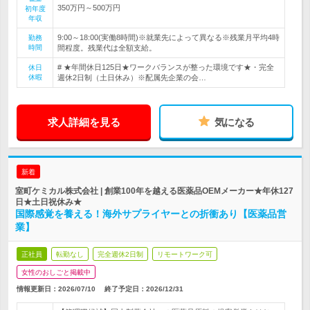
350万円～500万円
初年度
年収
9:00～18:00(実働8時間)※就業先によって異なる※残業月平均4時
勤務
時間
間程度。残業代は全額支給。
# ★年間休日125日★ワークバランスが整った環境です★・完全
休日
休暇
週休2日制（土日休み）※配属先企業の会…
求人詳細を見る
気になる
新着
室町ケミカル株式会社 | 創業100年を越える医薬品OEMメーカー★年休127
日★土日祝休み★
国際感覚を養える！海外サプライヤーとの折衝あり【医薬品営
業】
正社員
転勤なし
完全週休2日制
リモートワーク可
女性のおしごと掲載中
情報更新日：2026/07/10
終了予定日：
2026/12/31