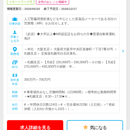
リモートワーク可
女性のおしごと掲載中
情報更新日：2026/06/26
終了予定日：
2026/12/17
人工腎臓用透析液などを中心とした医薬品メーカーである当社の
営業職（MR）をお任せします。
仕事内容
《必須》◆大卒以上◆MR認定証をお持ちの方◆普通自動車運転
対象と
免許
なる方
＜本社・大阪支店＞ 大阪府大阪市中央区道修町一丁目7番10号 ＜
札幌支店＞ 北海道札幌市白石区東札…
勤務地
＜札幌支店＞【月給】220,000円～330,000円＜その他＞【月給】
270,000円～430,000円※経験・年…
給与
350万円～700万円
初年度
年収
# 事業場外みなし労働時間制（1日8時間）＜標準的な勤務時間帯
勤務
時間
＞■札幌支店：8:30～17:30■そ…
# ＜年間休日日数124日＞# ＜完全週休2日制（土日祝）＞* 有給
休日
休暇
休暇（入社6か月後から10日～）…
求人詳細を見る
気になる