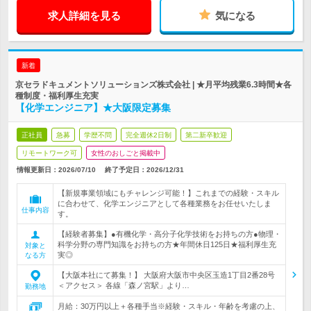
求人詳細を見る
気になる
新着
京セラドキュメントソリューションズ株式会社 | ★月平均残業6.3時間★各
種制度・福利厚生充実
【化学エンジニア】★大阪限定募集
正社員
急募
学歴不問
完全週休2日制
第二新卒歓迎
リモートワーク可
女性のおしごと掲載中
情報更新日：2026/07/10
終了予定日：
2026/12/31
【新規事業領域にもチャレンジ可能！】これまでの経験・スキル
に合わせて、化学エンジニアとして各種業務をお任せいたしま
仕事内容
す。
【経験者募集】●有機化学・高分子化学技術をお持ちの方●物理・
科学分野の専門知識をお持ちの方★年間休日125日★福利厚生充
対象と
実◎
なる方
【大阪本社にて募集！】 大阪府大阪市中央区玉造1丁目2番28号
＜アクセス＞ 各線「森ノ宮駅」より…
勤務地
月給：30万円以上＋各種手当※経験・スキル・年齢を考慮の上、