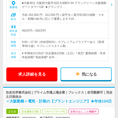
■大阪本社 大阪府大阪市北区大深町5-54 グラングリーン大阪南館
ゲートタワー13F ★グラングリ…
勤務地
月給 252,500 円 - 312,500 円＋諸手当＋賞与年2回※経験・スキ
ル・前職の給与に応じて優遇します※試…
給与
450万円～550万円
初年度
年収
9:00～17:30（内休憩60分）※プレミアムフライデーあり（取得
勤務
時間
率90％超）※フレックスタイム制…
# 年間休日125日* 完全週休2日制（土日）* 祝日* 夏期休暇・年末
休日
休暇
年始休暇* 有給休暇* 永年…
求人詳細を見る
気になる
住友化学株式会社 | プライム市場上場企業｜フレックス｜在宅勤務可｜完全
土日祝休み
＜大阪勤務＞電気・計装の【プラントエンジニア】★年休124日
正社員
完全週休2日制
リモートワーク可
女性のおしごと掲載中
情報更新日：2026/07/31
終了予定日：
2026/09/03