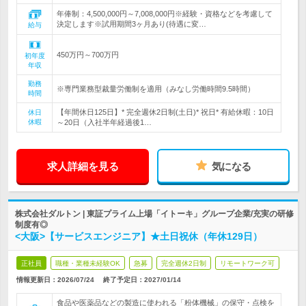
年俸制：4,500,000円～7,008,000円※経験・資格などを考慮して
決定します※試用期間3ヶ月あり(待遇に変…
給与
450万円～700万円
初年度
年収
勤務
※専門業務型裁量労働制を適用（みなし労働時間9.5時間）
時間
【年間休日125日】* 完全週休2日制(土日)* 祝日* 有給休暇：10日
休日
休暇
～20日（入社半年経過後1…
求人詳細を見る
気になる
株式会社ダルトン | 東証プライム上場「イトーキ」グループ企業/充実の研修
制度有◎
<大阪>【サービスエンジニア】★土日祝休（年休129日）
正社員
職種・業種未経験OK
急募
完全週休2日制
リモートワーク可
情報更新日：2026/07/24
終了予定日：
2027/01/14
食品や医薬品などの製造に使われる「粉体機械」の保守・点検を