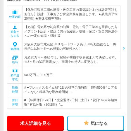
【化学品製造工場の増産・改良工事の電気設計または計装設計を
お任せ】設計・工事および保全業務を担当します。★残業月平均
仕事内容
20時間 ★有休取得率70%
【必須】電気系や制御系の知識、電気・電子工学等を習得した方
／プラント設計・建設に関わる経験／環境・保安・安全関係法令
対象と
への一定の知識・経験 等
なる方
大阪府大阪市此花区 ※リモートワークあり ※転勤当面なし（将
来的には国内外への転勤の可能性あり）
勤務地
月給28万円～※給与は、経験や前職年収を踏まえて決定します。
※3ヶ月の試用期間あり。期間中の待遇に変更なし。
給与
600万円～1100万円
初年度
年収
# ■フレックスタイム制* 1日の標準労働時間 7時間50分* コアタ
勤務
時間
イムなし* 標準的な勤務時間例…
# 【年間休日124日】* 完全週休2日制（土日）* 祝日* 年末年始休
休日
休暇
暇* 有給休暇（20日間）*…
求人詳細を見る
気になる