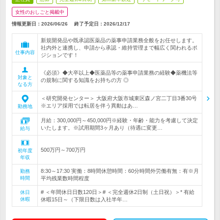
女性のおしごと掲載中
情報更新日：2026/06/26
終了予定日：
2026/12/17
新規開発品や既承認医薬品の薬事申請業務全般をお任せします。
社内外と連携し、申請から承認・維持管理まで幅広く関われるポ
仕事内容
ジションです！
《必須》◆大卒以上◆医薬品等の薬事申請業務の経験◆薬機法等
対象と
の規制に関する知識をお持ちの方 ◎
なる方
＜研究開発センター＞ 大阪府大阪市城東区森ノ宮二丁目3番30号
※エリア採用では転居を伴う異動はあ…
勤務地
月給：300,000円～450,000円※経験・年齢・能力を考慮して決定
いたします。※試用期間3ヶ月あり（待遇に変更…
給与
500万円～700万円
初年度
年収
8:30～17:30 実働：8時間休憩時間：60分時間外労働有無：有※月
勤務
時間
平均残業数時間程度
# ＜年間休日日数120日＞# ＜完全週休2日制（土日祝）＞* 有給
休日
休暇
休暇15日～（下限日数は入社半年…