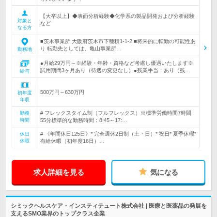
【大卒以上】◆表面分析経験◆化学系の製品開発および分析経験
対象と
など
なる方
■茨木事業所 大阪府茨木市下穂積1-1-2 ■将来的に転勤の可能性あ
り 転勤先としては、亀山事業所…
勤務地
●月給29万円～※経験・年齢・資格など考慮し優遇いたします※
試用期間3ヶ月あり（待遇の変更なし）●残業手当：あり（残…
給与
500万円～630万円
初年度
年収
# フレックスタイム制（フルフレックス）※標準労働時間7時間
勤務
時間
55分標準的な勤務時間：8:45～17:…
# 《年間休日125日》* 完全週休2日制（土・日）* 祝日* 夏季休暇*
休日
休暇
有給休暇（初年度16日）…
求人詳細を見る
気になる
シミックヘルスケア・インスティテュート株式会社 | 医療と医薬品の発展を
支えるSMO業界のトップクラス企業