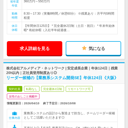
360万円～550万円
初年度
年収
8:30～17:30（実働8時間／休憩60分） ※残業あり：月平均5時間
勤務
時間
程度
【年間休日125日】 * 完全週休2日制（土日・祝日） * 年末年始休
休日
休暇
暇* 有給休暇（入社半年経過後…
求人詳細を見る
気になる
株式会社アルメディア・ネットワーク | 安定成長企業｜年休124日｜残業
20h以内｜正社員登用制度あり◎
リーダー候補の【業務系システム開発SE】年休124日《大阪》
契約社員
転勤なし
完全週休2日制
リモートワーク可
女性のおしごと掲載中
情報更新日：2026/04/10
終了予定日：
2026/10/08
業務系システムの設計から製造まで担当し、チームリーダー候補
としてご活躍いただきます◎
仕事内容