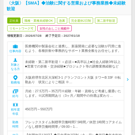
〈大阪〉【SMA】◆治験に関する営業および事務業務◆未経験
歓迎
正社員
職種・業種未経験OK
急募
完全週休2日制
第二新卒歓迎
リモートワーク可
女性のおしごと掲載中
情報更新日：2026/07/28
終了予定日：
2027/01/18
医療機関や製薬会社と連携し、新薬開発に必要な治験が円滑に進
むよう、各種折衝や事務的なサポート業務全般をお任せします。
仕事内容
未経験・第二新卒歓迎！＜必須＞■高卒以上■社会人経験3年以上
対象と
■営業での折衝・交渉経験■プロジェクト等の調整業務経験など
なる方
大阪府堺市北区大深町3-1 グランフロント大阪 タワーB 33F ※転
勤あり 状況によりご相談 ※…
勤務地
月給：27.5万円～35万円※経験・年齢・資格など考慮し優遇いた
します。※試用期間あり（3ヶ月／期間中の待遇は変わり…
給与
450万円～550万円
初年度
年収
フレックスタイム制標準労働時間7.5時間／休憩:1時間コアタイム
勤務
時間
／なし標準労働時間帯／09:00～1…