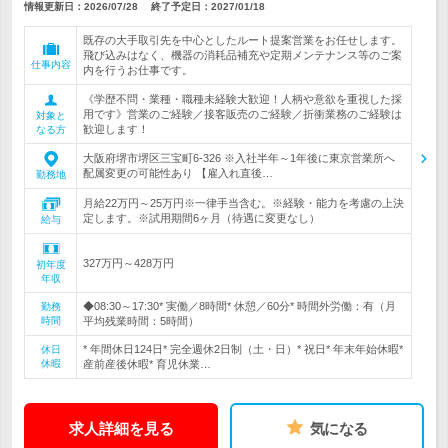
情報更新日：2026/07/28
終了予定日：
2027/01/18
既存の大手取引先を中心としたルート提案営業をお任せします。
飛び込みはなく、機器の消耗品補充や定期メンテナンス等のご案
仕事内容
内を行うお仕事です。
《学歴不問・業種・職種未経験大歓迎！人柄や意欲を重視した採
用です》営業のご経験／接客販売のご経験／折衝業務のご経験は
対象と
歓迎します！
なる方
大阪府堺市堺区三宝町6-326 ※入社半年～1年後に東京営業所へ
配属変更の可能性あり 【雇入れ直後…
勤務地
月給22万円～25万円※一律手当含む。※経験・能力を考慮の上決
定します。※試用期間6ヶ月（待遇に変更なし）
給与
327万円～428万円
初年度
年収
◆08:30～17:30* 実働／8時間* 休憩／60分* 時間外労働：有（月
勤務
時間
平均残業時間：5時間）
* 年間休日124日* 完全週休2日制（土・日）* 祝日* 年末年始休暇*
休日
休暇
産前産後休暇* 育児休業…
求人詳細を見る
気になる