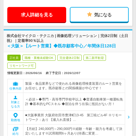
求人詳細を見る
気になる
株式会社マイクロ・テクニカ | 画像処理ソリューション｜完休2日制（土日
祝）｜定着率90％以上
＜大阪＞【ルート営業】◆既存顧客中心／年間休日128日
正社員
職種・業種未経験OK
完全週休2日制
第二新卒歓迎
リモートワーク可
情報更新日：2026/06/16
終了予定日：
2026/12/07
製薬・食品業界などで使われる画像処理検査装置のルート営業を
お任せします。既存顧客との関係構築が中心です！
仕事内容
＜必須＞◆専門・高等専門学校卒以上 ◆普通自動車第一種運転免
対象と
許 ◆基本的なPCスキル ◆宿泊を伴う出張に抵抗がない方！
なる方
■大阪事業所 大阪府吹田市豊津町13-45 第三暁ビル4F ※リモー
トワーク：あり 【雇入れ直後】…
勤務地
【月給】240,000円～290,000円※経験・年齢・能力を考慮して決
定いたします※試用期間6ヶ月あり(待遇に変更…
給与