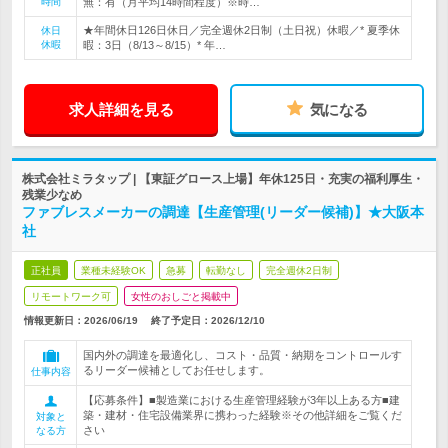
時間
無：有（月平均14時間程度）※時…
★年間休日126日休日／完全週休2日制（土日祝）休暇／* 夏季休
休日
休暇
暇：3日（8/13～8/15）* 年…
求人詳細を見る
気になる
株式会社ミラタップ | 【東証グロース上場】年休125日・充実の福利厚生・
残業少なめ
ファブレスメーカーの調達【生産管理(リーダー候補)】★大阪本
社
正社員
業種未経験OK
急募
転勤なし
完全週休2日制
リモートワーク可
女性のおしごと掲載中
情報更新日：2026/06/19
終了予定日：
2026/12/10
国内外の調達を最適化し、コスト・品質・納期をコントロールす
るリーダー候補としてお任せします。
仕事内容
【応募条件】■製造業における生産管理経験が3年以上ある方■建
築・建材・住宅設備業界に携わった経験※その他詳細をご覧くだ
対象と
さい
なる方