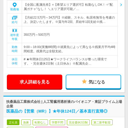
【全国に配属先有】×【希望エリア選択可】転勤なしOK！⇒”配
属ガチャ”なし！ ＼エリア選択可能／…
勤務地
【月給22.5万円～34万円】※経験、スキル、転居有無等を考慮の
上、決定いたします。※賞与年2回、昇給年1回支給※残…
給与
350万円～500万円
初年度
年収
9:00～18:00(実働8時間)※就業先によって異なる※残業月平均4時
勤務
時間
間程度。残業代は全額支給。
# ★年間休日125日★ワークライフバランスが整った環境で
休日
休暇
す。・完全週休2日制（土日休み）※配属先企…
求人詳細を見る
気になる
扶桑薬品工業株式会社 | 人工腎臓用透析液のパイオニア・東証プライム上場
企業
医薬品の【営業（MR）】★年休124日／基本直行直帰◎
正社員
急募
転勤なし
学歴不問
完全週休2日制
第二新卒歓迎