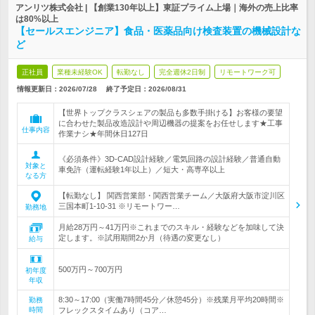
アンリツ株式会社 | 【創業130年以上】東証プライム上場｜海外の売上比率
は80%以上
【セールスエンジニア】食品・医薬品向け検査装置の機械設計な
ど
正社員
業種未経験OK
転勤なし
完全週休2日制
リモートワーク可
情報更新日：2026/07/28
終了予定日：
2026/08/31
【世界トップクラスシェアの製品も多数手掛ける】お客様の要望
に合わせた製品改造設計や周辺機器の提案をお任せします★工事
仕事内容
作業ナシ★年間休日127日
《必須条件》3D-CAD設計経験／電気回路の設計経験／普通自動
対象と
車免許（運転経験1年以上）／短大・高専卒以上
なる方
【転勤なし】 関西営業部・関西営業チーム／大阪府大阪市淀川区
三国本町1-10-31 ※リモートワー…
勤務地
月給28万円～41万円※これまでのスキル・経験などを加味して決
定します。※試用期間2か月（待遇の変更なし）
給与
500万円～700万円
初年度
年収
8:30～17:00（実働7時間45分／休憩45分）※残業月平均20時間※
勤務
時間
フレックスタイムあり（コア…