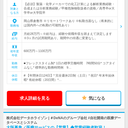
【必須】製薬・化学メーカーでの化工計算による解析業務経験・
合成または分析業務経験／甲種危険物取扱者の資格／高専卒or大
対象と
学卒or大学院卒
なる方
岡山県倉敷市 ※リモートワークあり ※転勤当面なし（将来的に
は国内外への転勤の可能性あり）
勤務地
月給28万円～※給与は、経験や前職年収を踏まえて決定します
※3ヶ月の試用期間あり。期間中の待遇に変更なし。
給与
600万円～1100万円
初年度
年収
■フレックスタイム制* 1日の標準労働時間 7時間50分* コアタイ
勤務
時間
ムなし* 標準的な勤務時間例 9…
# 【年間休日124日】* 完全週休2日制（土日）* 祝日* 年末年始休
休日
休暇
暇* 有給休暇（20日間）*…
求人詳細を見る
気になる
株式会社データホライゾン | ＃DeNAのグループ会社 #自社開発の医療デー
タベースとシステム
大阪募集／医療サービスの【営業】◆営業経験者歓迎！