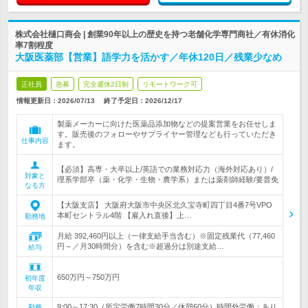
株式会社樋口商会 | 創業90年以上の歴史を持つ老舗化学専門商社／有休消化
率7割程度
大阪医薬部【営業】語学力を活かす／年休120日／残業少なめ
正社員
急募
完全週休2日制
リモートワーク可
情報更新日：2026/07/13
終了予定日：
2026/12/17
製薬メーカーに向けた医薬品添加物などの提案営業をお任せしま
す。販売後のフォローやサプライヤー管理なども行っていただき
仕事内容
ます。
【必須】高専・大卒以上/英語での業務対応力（海外対応あり）/
対象と
理系学部卒（薬・化学・生物・農学系）または薬剤師経験/要普免
なる方
【大阪支店】 大阪府大阪市中央区北久宝寺町四丁目4番7号VPO
本町セントラル4階 【雇入れ直後】上…
勤務地
月給 392,460円以上（一律支給手当含む）※固定残業代（77,460
円～／月30時間分）を含む※超過分は別途支給…
給与
650万円～750万円
初年度
年収
9:00～17:30（所定労働7時間30分／休憩60分）時間外労働：あり
勤務