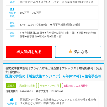
当社規定に基づき決定いたします。※残業代別途全額支給※試…
給与
600万円～750万円
初年度
年収
勤務
8:45～17:30（休憩60分）★月平均残業時間6.3時間
時間
# ★年間休日125日★■完全週休2日制（土・日）■祝日■年末年始
休日
休暇
休暇■夏季休暇■有給休暇■出産・育…
求人詳細を見る
気になる
住友化学株式会社 | プライム市場上場企業｜フレックス｜在宅勤務可｜完全
土日祝休み
医薬化学品の【製造技術エンジニア】★年休124日★住宅手当等
正社員
完全週休2日制
リモートワーク可
女性のおしごと掲載中
情報更新日：2026/07/31
終了予定日：
2026/09/03
医薬原体や中間体の製造技術エンジニアとして生産管理や生産合
理化検討など幅広い業務に携わります。
仕事内容