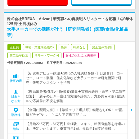
株式会社BREXA Advan | 研究職への再挑戦＆リスタートを応援！◎*年休
125日*土日祝休み
大手メーカーでの活躍が叶う【研究開発者】(医薬/食品/化粧品
等)
正社員
職種・業種未経験OK
急募
転勤なし
完全週休2日制
第二新卒歓迎
リモートワーク可
女性のおしごと掲載中
情報更新日：2026/08/03
終了予定日：
2026/08/20
【研究職デビュー歓迎★20代の入社実績多数♪】日清食品、コー
セー、ロート製薬、住友化学など大手メーカーや研究機関で研
仕事内容
究・研究アシスタントを担当
【理系出身者(化学/生物/栄養)募集★実務未経験・既卒・第二新卒
歓迎】「新卒のとき一度は研究職を諦めた」方必見★≪個別面談
対象と
≫で応募前に不安を解消
なる方
【全国に配属先有】×【希望エリア選択可】転勤なしOK！⇒”配
属ガチャ”なし！ ＼エリア選択可能／…
勤務地
【月給22.5万円～34万円】※経験、スキル、転居有無等を考慮の
上、決定いたします。※賞与年2回、昇給年1回支給※残…
給与