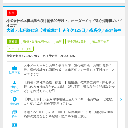
新着
株式会社松本機械製作所 | 創業80年以上、オーダーメイド遠心分離機のパイ
オニア
大阪／未経験歓迎【機械設計】★年休125日／残業少／高定着率
正社員
職種・業種未経験OK
急募
完全週休2日制
第二新卒歓迎
リモートワーク可
情報更新日：2026/07/07
終了予定日：
2026/11/02
大手メーカー向けの完全受注生産「遠心分離機」の設計業務全
般。構想設計から図面作成、試作評価まで一貫して手掛けること
仕事内容
ができます。
【職種・業種未経験、歓迎！】機械設計の業務に興味・関心をお
持ちの方★機械設計のご経験（製品不問、部品設計や詳細設計な
対象と
ど）をお持ちの方歓迎
なる方
【本社工場】 大阪府堺市堺区三宝町6-326 …南海本線「七道駅」
より徒歩12分 ※在宅勤務（テレ…
勤務地
月給：220,000円～581,000円※試用期間：6ヶ月（期間中の勤務
条件の変更なし）※経験・能力を考慮し決定
給与