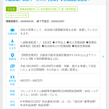
正社員
業種未経験OK
完全週休2日制
第二新卒歓迎
リモートワーク可
情報更新日：2026/06/16
終了予定日：
2026/12/07
当社の営業として、自治体の課題解決策を企画・提案していただ
きます。
仕事内容
＼経験者歓迎！／【必須】◆大卒以上 ◆法人営業経験 ◆普通自
対象と
動車免許【歓迎】◆自治体向けの営業経験 ◆無形営業経験
なる方
【関西営業所】 大阪府大阪市浪速区難波中1-13-8 なんばアリー
ナビル 8階 ※初回勤務地は上記…
勤務地
月給 260,000円～420,000円※経験・年齢・能力を考慮して決定
いたします試用期間：6カ月あり（待遇に変更な…
給与
450万円～600万円
初年度
年収
フレックスタイム制標準労働時間1日8時間休憩時間：60分＜コア
勤務
時間
タイム＞10:00～15:00＜フレキ…
# 年間休日125日* 完全週休2日制（土・日）* 祝日休* 夏季休暇*
休日
休暇
年末年始休暇* 有給休暇*…