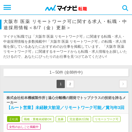
大阪市 医薬 リモートワーク可に関する求人・転職・中
途採用情報＜8/7（金）更新＞
マイナビ転職では「大阪市 医薬 リモートワーク可」に関連する転職・求人・
中途採用情報を多数掲載中!「大阪市 医薬 リモートワーク可」の転職・求人情
報を探しているあなたにおすすめのお仕事を掲載しています。「大阪市 医薬
リモートワーク可」に関連するキーワードからも転職・求人情報をお探しいた
だけるので、あなたにぴったりのお仕事を見つけてみてください!
1～50件 (全88件中)
1
2
株式会社松本機械製作所 | 遠心分離機の開発でトップクラスの技術を誇るメ
ーカー
【ルート営業】未経験大歓迎／リモートワーク可能／賞与年3回
正社員
職種・業種未経験OK
急募
完全週休2日制
リモートワーク可
女性のおしごと掲載中