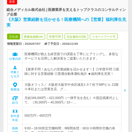
新着
総合メディカル株式会社 | 医療業界を支えるトップクラスのコンサルティン
グ企業
《大阪》営業経験を活かせる！医療機関への【営業】福利厚生充
実
正社員
業種未経験OK
学歴不問
完全週休2日制
リモートワーク可
情報更新日：2026/07/07
終了予定日：
2026/11/30
医療機関が抱える経営面での課題を丁寧にヒアリングし、多彩な
サービスを活用した解決策をご提案いただきます。
仕事内容
【業界不問！あなたの営業経験を活かせます！】◎学歴不問 ◎医
対象と
師に対する営業経験 ◎普通自動車運転免許 ★福利厚生充実！
なる方
大阪オフィス／ 大阪府大阪市中央区城見1-3-7 松下IMPビル 21階
※本社または営業支店、グ…
勤務地
月給349,000円～422,000円（一律手当を含む）※固定残業代とし
て、（30,000円～40,000円／10～…
給与
500万円～650万円
初年度
年収
9:00～18:00所定労働時間：8時間休憩：60分※時間外労働の有
勤務