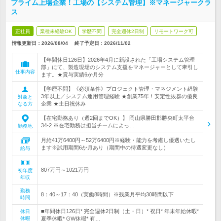
プライム上場企業！工場の【システム管理】※マネージャークラ
ス
正社員
業種未経験OK
学歴不問
完全週休2日制
リモートワーク可
情報更新日：2026/08/04
終了予定日：
2026/11/02
【年間休日126日】2026年4月に新設された「工場システム管理
部」にて、製造現場のシステム支援をマネージャーとして牽引し
仕事内容
ます。★賞与実績6か月分
【学歴不問】《必須条件》プロジェクト管理・マネジメント経験
3年以上／システム運用管理経験 ★創業75年！安定性抜群の優良
対象と
企業 ★土日祝休み
なる方
【在宅勤務あり（週2回までOK）】 岡山県勝田郡勝央町太平台
34-2 ※在宅勤務は担当チームによっ…
勤務地
月給41万6400円～52万6400円※経験・能力を考慮し優遇いたし
ます※試用期間6か月あり（期間中の待遇変更なし）
給与
807万円～1021万円
初年度
年収
勤務
8：40～17：40（実働8時間）※残業月平均30時間以下
時間
■年間休日126日* 完全週休2日制（土・日）* 祝日* 年末年始休暇*
休日
休暇
夏季休暇* GW休暇* 有…