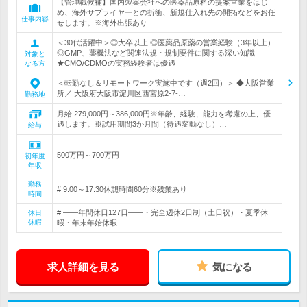
【管理職候補】国内製薬会社への医薬品原料の提案営業をはじ
め、海外サプライヤーとの折衝、新規仕入れ先の開拓などをお任
仕事内容
せします。※海外出張あり
＜30代活躍中＞◎大卒以上 ◎医薬品原薬の営業経験（3年以上）
◎GMP、薬機法など関連法規・規制要件に関する深い知識
対象と
★CMO/CDMOの実務経験者は優遇
なる方
＜転勤なし＆リモートワーク実施中です（週2回）＞ ◆大阪営業
所／ 大阪府大阪市淀川区西宮原2-7-…
勤務地
月給 279,000円～386,000円※年齢、経験、能力を考慮の上、優
遇します。※試用期間3か月間（待遇変動なし）…
給与
500万円～700万円
初年度
年収
勤務
# 9:00～17:30休憩時間60分※残業あり
時間
# ――年間休日127日――・完全週休2日制（土日祝）・夏季休
休日
休暇
暇・年末年始休暇
求人詳細を見る
気になる