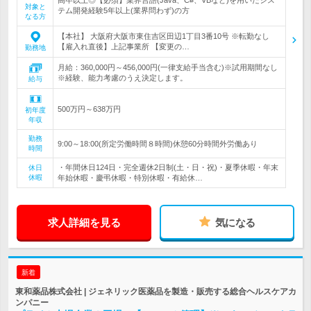
高卒以上◎【必須】業界言語(Java、C#、VBなど)を用いたシス
対象と
テム開発経験5年以上(業界問わず)の方
なる方
【本社】 大阪府大阪市東住吉区田辺1丁目3番10号 ※転勤なし
【雇入れ直後】上記事業所 【変更の…
勤務地
月給：360,000円～456,000円(一律支給手当含む)※試用期間なし
※経験、能力考慮のうえ決定します。
給与
500万円～638万円
初年度
年収
勤務
9:00～18:00(所定労働時間８時間)休憩60分時間外労働あり
時間
・年間休日124日・完全週休2日制(土・日・祝)・夏季休暇・年末
休日
休暇
年始休暇・慶弔休暇・特別休暇・有給休…
求人詳細を見る
気になる
新着
東和薬品株式会社 | ジェネリック医薬品を製造・販売する総合ヘルスケアカ
ンパニー