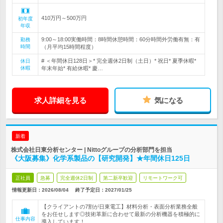
410万円～500万円
初年度
年収
9:00～18:00実働時間：8時間休憩時間：60分時間外労働有無：有
勤務
時間
（月平均15時間程度）
# ＜年間休日128日＞* 完全週休2日制（土日）* 祝日* 夏季休暇*
休日
休暇
年末年始* 有給休暇* 慶…
求人詳細を見る
気になる
新着
株式会社日東分析センター | Nittoグループの分析部門を担当
《大阪募集》化学系製品の【研究開発】★年間休日125日
正社員
急募
完全週休2日制
第二新卒歓迎
リモートワーク可
情報更新日：2026/08/04
終了予定日：
2027/01/25
【クライアントの7割が日東電工】材料分析・表面分析業務全般
をお任せします◎技術革新に合わせて最新の分析機器を積極的に
仕事内容
導入しています！