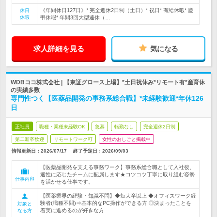
《年間休日127日》* 完全週休2日制（土日）* 祝日* 有給休暇* 慶
休日
休暇
弔休暇* 年間3回大型連休（…
求人詳細を見る
気になる
WDBココ株式会社 | 【東証グロース上場】*土日祝休み*リモート有*産育休
の実績多数
専門性つく【医薬品開発の事務系総合職】*未経験歓迎*年休126
日
正社員
職種・業種未経験OK
急募
転勤なし
完全週休2日制
第二新卒歓迎
リモートワーク可
女性のおしごと掲載中
情報更新日：2026/07/17
終了予定日：
2026/09/03
【医薬品開発を支える事務ワーク】事務系総合職として入社後、
適性に応じたチームに配属します★コツコツ丁寧に取り組む姿勢
仕事内容
を活かせる仕事です。
【医薬業界の経験・知識不問】◆短大卒以上 ◆オフィスワーク経
験者(職種不問)⇒基本的なPC操作ができる方 ◎決まったことを
対象と
着実に進めるのが好きな方
なる方