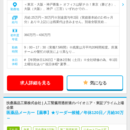
＜東京・大阪・神戸募集＞ オフィスは駅チカ！東京（勝どき）、
大阪（大阪）、神戸（三宮）いずれかでの…
勤務地
月給:25万円～30万円※別途賞与年2回（実績基本給の2.45ヶ月
分）あり※上記には残業代は含みません。別途全額支給…
給与
360万円～430万円
初年度
年収
9：00～17：30（実働7.5時間）※残業は月平均20時間程度。所属
勤務
時間
チームや繁忙の状況により異なり…
# 【年間休日126日】* 週休2日制（土日）※全社研修の為、年1回
休日
休暇
土曜出社あり* 祝日休暇* 夏季…
求人詳細を見る
気になる
扶桑薬品工業株式会社 | 人工腎臓用透析液のパイオニア・東証プライム上場
企業
医薬品メーカー【薬事】★リーダー候補／年休120日／月給30万
～
正社員
急募
完全週休2日制
第二新卒歓迎
リモートワーク可