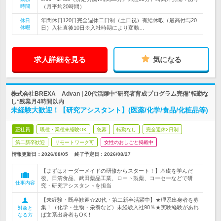
時間
（月平均20時間）
年間休日120日完全週休二日制（土日祝）有給休暇（最高付与20
休日
休暇
日）入社直後10日※入社時期により変動…
求人詳細を見る
気になる
株式会社BREXA Advan | 20代活躍中*研究者育成プログラム完備*転勤な
し*残業月4時間以内
未経験大歓迎！【研究アシスタント】(医薬/化学/食品/化粧品等)
正社員
職種・業種未経験OK
急募
転勤なし
完全週休2日制
第二新卒歓迎
リモートワーク可
女性のおしごと掲載中
情報更新日：2026/08/05
終了予定日：
2026/08/27
【まずはオーダーメイドの研修からスタート！】基礎を学んだ
後、日清食品、武田薬品工業、ロート製薬、コーセーなどで研
仕事内容
究・研究アシスタントを担当
【未経験・既卒歓迎☆20代・第二新卒活躍中】★理系出身者を募
集！（化学・生物・栄養など）未経験入社90％★実験経験があれ
対象と
ば文系出身者もOK！
なる方