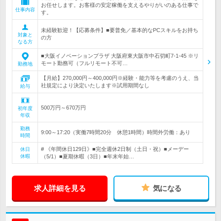
お任せします。お客様の安定稼働を支えるやりがいのある仕事で
仕事内容
す。
未経験歓迎！【応募条件】■要普免／基本的なPCスキルをお持ち
対象と
の方
なる方
■大阪イノベーションプラザ 大阪府東大阪市中石切町7-1-45 ※リ
モート勤務可（フルリモート不可…
勤務地
【月給】270,000円～400,000円※経験・能力等を考慮のうえ、当
社規定により決定いたします※試用期間なし
給与
500万円～670万円
初年度
年収
勤務
9:00～17:20（実働7時間20分 休憩1時間）時間外労働：あり
時間
# 《年間休日129日》■完全週休2日制（土日・祝）■メーデー
休日
休暇
（5/1）■夏期休暇（3日）■年末年始…
求人詳細を見る
気になる