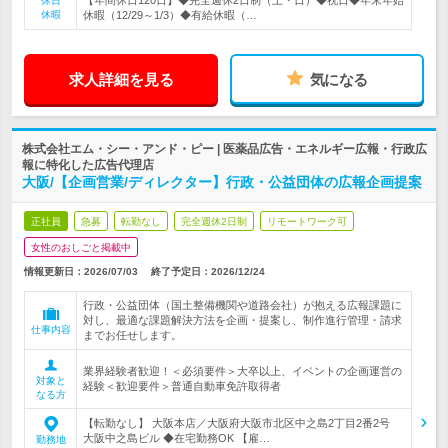
【年間休日120日】◆完全週休2日制（土・日）◆祝日◆年末年始
休日
休暇
休暇（12/29～1/3）◆有給休暇（…
求人詳細を見る
気になる
株式会社エム・シー・アンド・ピー | 医薬品広告・エネルギー広報・行政広
報に特化した広告代理店
大阪/【企画営業/ディレクター】行政・公益団体の広報企画提案
正社員
急募
転勤なし
完全週休2日制
リモートワーク可
女性のおしごと掲載中
情報更新日：2026/07/03
終了予定日：
2026/12/24
行政・公益団体（国土整備機関や道路会社）が抱える広報課題に
対し、最適な課題解決方法を企画・提案し、制作進行管理・請求
仕事内容
までお任せします。
業界経験者歓迎！＜必須要件＞大卒以上、イベントの企画運営の
対象と
経験＜歓迎要件＞普通自動車免許取得者
なる方
【転勤なし】 大阪本店／大阪府大阪市北区中之島2丁目2番2号
大阪中之島ビル ◆在宅勤務OK 【雇…
勤務地