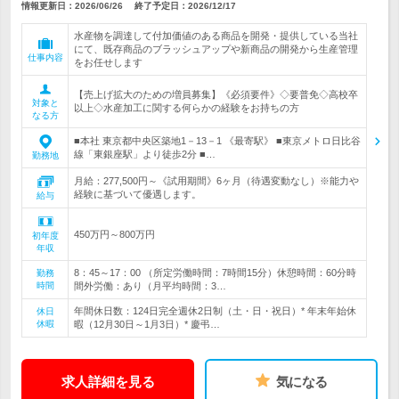
情報更新日：2026/06/26
終了予定日：
2026/12/17
水産物を調達して付加価値のある商品を開発・提供している当社
にて、既存商品のブラッシュアップや新商品の開発から生産管理
仕事内容
をお任せします
【売上げ拡大のための増員募集】《必須要件》◇要普免◇高校卒
対象と
以上◇水産加工に関する何らかの経験をお持ちの方
なる方
■本社 東京都中央区築地1－13－1 《最寄駅》 ■東京メトロ日比谷
線「東銀座駅」より徒歩2分 ■…
勤務地
月給：277,500円～《試用期間》6ヶ月（待遇変動なし）※能力や
経験に基づいて優遇します。
給与
450万円～800万円
初年度
年収
8：45～17：00 （所定労働時間：7時間15分）休憩時間：60分時
勤務
時間
間外労働：あり（月平均時間：3…
年間休日数：124日完全週休2日制（土・日・祝日）* 年末年始休
休日
休暇
暇（12月30日～1月3日）* 慶弔…
求人詳細を見る
気になる