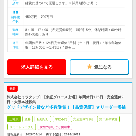
経験に基づいて優遇します。※試用期間6か月（…
給与
450万円～700万円
初年度
年収
8：45～17：00 （所定労働時間：7時間15分）休憩時間：60分時
勤務
時間
間外労働：あり
年間休日数：124日完全週休2日制（土・日・祝日）* 年末年始休
休日
休暇
暇（12月30日～1月3日）* 慶弔…
求人詳細を見る
気になる
新着
株式会社ミラタップ | 【東証グロース上場】年間休日125日・完全週休2
日・大阪本社募集
グッドデザイン賞など多数受賞！【品質保証】★リーダー候補
正社員
急募
転勤なし
学歴不問
完全週休2日制
第二新卒歓迎
リモートワーク可
女性のおしごと掲載中
情報更新日：2026/04/14
終了予定日：
2026/10/12