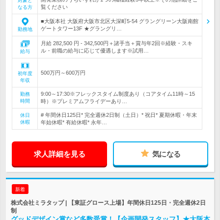
対象と
覧ください
なる方
■大阪本社 大阪府大阪市北区大深町5-54 グラングリーン大阪南館
ゲートタワー13F ★グラングリ…
勤務地
月給 282,500 円 - 342,500円＋諸手当＋賞与年2回※経験・スキ
ル・前職の給与に応じて優遇します※試用…
給与
500万円～600万円
初年度
年収
9:00～17:30※フレックスタイム制度あり（コアタイム11時～15
勤務
時間
時）※プレミアムフライデーあり…
# 年間休日125日* 完全週休2日制（土日）* 祝日* 夏期休暇・年末
休日
休暇
年始休暇* 有給休暇* 永年…
求人詳細を見る
気になる
新着
株式会社ミラタップ | 【東証グロース上場】年間休日125日・完全週休2日
制
グッドデザイン賞など多数受賞！【企画開発スタッフ】★大阪本