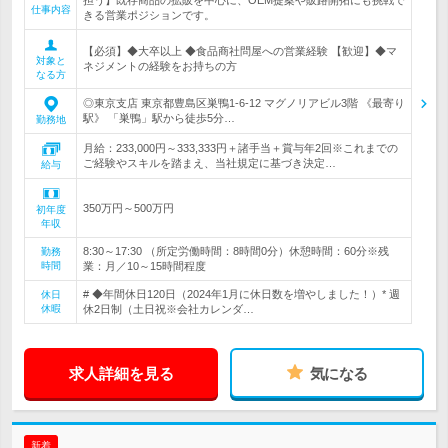
担う】既存商品の拡販を中心に、OEM提案や販路開拓にも挑戦で
仕事内容
きる営業ポジションです。
【必須】◆大卒以上 ◆食品商社問屋への営業経験 【歓迎】◆マ
対象と
ネジメントの経験をお持ちの方
なる方
◎東京支店 東京都豊島区巣鴨1-6-12 マグノリアビル3階 《最寄り
駅》 「巣鴨」駅から徒歩5分…
勤務地
月給：233,000円～333,333円＋諸手当＋賞与年2回※これまでの
ご経験やスキルを踏まえ、当社規定に基づき決定…
給与
350万円～500万円
初年度
年収
8:30～17:30 （所定労働時間：8時間0分）休憩時間：60分※残
勤務
時間
業：月／10～15時間程度
# ◆年間休日120日（2024年1月に休日数を増やしました！）* 週
休日
休暇
休2日制（土日祝※会社カレンダ…
求人詳細を見る
気になる
新着