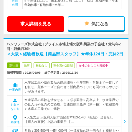
# 年間休日125日* 完全週休2日制（土日）* 祝日* 夏期休暇・年末
休日
休暇
年始休暇* 有給休暇* 永年…
求人詳細を見る
気になる
ハンワフーズ株式会社 | プライム市場上場の阪和興業の子会社！賞与年2
回・残業月30h
＜大阪＞経験者歓迎【商品部スタッフ】★年休124日・完休2日
正社員
急募
転勤なし
完全週休2日制
女性のおしごと掲載中
情報更新日：2026/06/05
終了予定日：
2026/11/26
水産加工品や畜肉製品の商品開発・生産管理・営業まで一貫して
お任せ。顧客ニーズに合わせて新商品づくりにも関われるやりが
仕事内容
いがあります。
水産業界の経験を活かせる！＜必須要件＞高卒以上、水産業界で
の仕入れや販売のご経験、普通自動車免許（第一種）＜歓迎要件
対象と
＞水産加工業でのご経験
なる方
■大阪支店 大阪府大阪市西区西本町3-1-43 《転勤》 当面なし
【雇入れ直後】上記の事業所 【…
勤務地
月給：306,500円～454,000円（一律支給の諸手当含む）※能力や