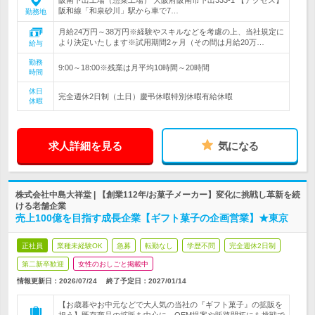
阪南下出工場（惣菜工場） 大阪府阪南市下出333-1 【アクセス】
阪和線「和泉砂川」駅から車で7…
勤務地
月給24万円～38万円※経験やスキルなどを考慮の上、当社規定に
より決定いたします※試用期間2ヶ月（その間は月給20万…
給与
勤務
9:00～18:00※残業は月平均10時間～20時間
時間
休日
完全週休2日制（土日）慶弔休暇特別休暇有給休暇
休暇
求人詳細を見る
気になる
株式会社中島大祥堂 | 【創業112年/お菓子メーカー】変化に挑戦し革新を続
ける老舗企業
売上100億を目指す成長企業【ギフト菓子の企画営業】★東京
正社員
業種未経験OK
急募
転勤なし
学歴不問
完全週休2日制
第二新卒歓迎
女性のおしごと掲載中
情報更新日：2026/07/24
終了予定日：
2027/01/14
【お歳暮やお中元などで大人気の当社の『ギフト菓子』の拡販を