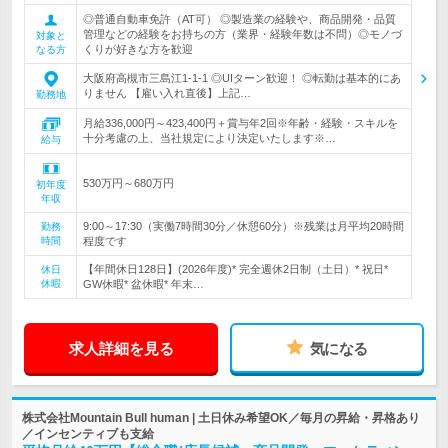
◎普通自動車免許（AT可） ◎製造業の経験や、商品開発・品質
管理などの経験をお持ちの方（業界・経験年数は不問）◎モノづ
対象と
くりが好きな方を歓迎
なる方
大阪府高槻市三島江1-1-1 ◎UIターン歓迎！ ◎転勤は基本的にあ
りません 【雇い入れ直後】上記…
勤務地
月給336,000円～423,400円＋賞与年2回※年齢・経験・スキルを
十分考慮の上、当社規定により決定いたします※…
給与
530万円～680万円
初年度
年収
9:00～17:30（実働7時間30分／休憩60分）※残業は月平均20時間
勤務
時間
程度です
【年間休日128日】(2026年度)* 完全週休2日制（土日）* 祝日*
休日
休暇
GW休暇* 盆休暇* 年末…
求人詳細を見る
気になる
株式会社Mountain Bull human | 土日休み希望OK／毎月の昇給・昇格あり
／インセンティブも支給