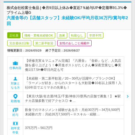
株式会社松富士食品 | ◆月9日以上休み◆直近7％給与UP◆定着率91.3%◆
プライム上場G
六厘舎等の【店舗スタッフ】未経験OK/平均月収36万円/賞与年2
回
正社員
職種・業種未経験OK
急募
転勤なし
学歴不問
完全週休2日制
第二新卒歓迎
女性のおしごと掲載中
情報更新日：2026/05/29
終了予定日：
2026/08/27
【研修充実＆マニュアル完備】『六厘舎』『舎鈴』など、人気店
舗を盛り上げよう！◆昇進ポストがたくさん◆深夜営業なし◆実
仕事内容
働1日7.5H◆即日内定も可
【未経験・第二新卒歓迎／20～30代が活躍中／ブランクOK】
「ラーメンが好き」からのスタートも大歓迎◆10名以上採用！入
対象と
社6年目でエリマネの先輩も！
なる方
【東京/大阪/名古屋/埼玉/千葉/神奈川/群馬の店舗で募集！】 ★駅
チカ店舗多数で好アクセス◎ ★…
勤務地
飲食でのマネジメント経験がある方：月給30万円～34万6,500円
未経験の方：月給26万7,500円～※スキル・経験…
給与
375万円～561万円
初年度
年収