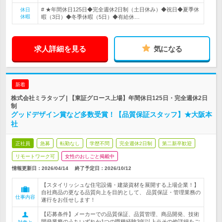
# ★年間休日125日◆完全週休2日制（土日休み）◆祝日◆夏季休
休日
休暇
暇（3日）◆冬季休暇（5日）◆有給休…
求人詳細を見る
気になる
新着
株式会社ミラタップ | 【東証グロース上場】年間休日125日・完全週休2日
制
グッドデザイン賞など多数受賞！【品質保証スタッフ】★大阪本
社
正社員
急募
転勤なし
学歴不問
完全週休2日制
第二新卒歓迎
リモートワーク可
女性のおしごと掲載中
情報更新日：2026/04/14
終了予定日：
2026/10/12
【スタイリッシュな住宅設備・建築資材を展開する上場企業！】
自社商品の更なる品質向上を目的として、 品質保証・管理業務の
仕事内容
遂行をお任せします！
【応募条件】メーカーでの品質保証、品質管理、商品開発、技術
開発業務のうちいずれか1つの職種経験3年以上※その他詳細をご