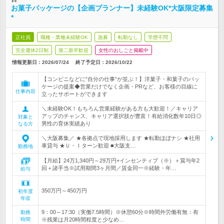
お菓子パッケージの【企画プランナー】未経験OK*大阪限定募集
*
正社員
職種・業種未経験OK
急募
転勤なし
学歴不問
完全週休2日制
第二新卒歓迎
女性のおしごと掲載中
情報更新日：2026/07/24
終了予定日：
2026/10/22
【コンビニなどに“自分の仕事”が並ぶ！】洋菓子・和菓子のパッ
ケージの提案◆営業だけでなく企画・PRなど、お客様の目線に
仕事内容
立ったサポートができます
＼未経験OK！もちろん営業経験がある方も大歓迎！／キャリア
アップのチャンス、キャリア選択肢が豊富！有給消化数年10日◎
対象と
男性の育休実績あり
なる方
＼大阪募集／ ★各拠点で現地採用します ★転勤ほぼナシ ★社用
車貸与 ★Ｕ・Ｉターン歓迎 ■大阪支…
勤務地
【月給】24万1,340円～29万円+インセンティブ（※）＋賞与年2
回＋諸手当※試用期間3ヶ月間／賃金同一※経験・年…
給与
350万円～450万円
初年度
年収
9：00～17:30（実働7.5時間）※休憩60分※時間外労働有無：有
勤務
時間
※残業は月20時間程度と少なめ…