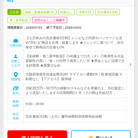
画】
正社員
職種・業種未経験OK
転勤なし
学歴不問
完全週休2日制
第二新卒歓迎
女性のおしごと掲載中
情報更新日：2026/07/31
終了予定日：
2026/10/01
【土日休みの完全週休2日制】レシピなど内容やパッケージも含
め“売れる”商品を企画・提案します ★トレンドに基づいて、自分
仕事内容
発信で新商品の企画もOK
【未経験・第二新卒歓迎】◎40歳までの方（※）◎将来性＆社会
貢献性の高い「食」の分野で成長したい方 ★男女ともに活躍でき
対象と
る好環境 ★残業少なめ
なる方
大阪府泉南市信達金熊寺287 ※マイカー通勤OK！駐車場完備 ※
転勤なし 【アクセス】 阪和線「…
勤務地
月給28万円～50万円※経験やスキルなどを考慮の上、当社規定に
より決定いたします※試用期間2ヶ月（その間は月給22万…
給与
勤務
9:00～18:00
時間
休日
完全週休2日制（土日）慶弔休暇特別休暇有給休暇
休暇