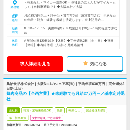
＜転勤なし・マイカー通勤OK＞ ※社員のほとんどがマイカーも
しくは自転車通勤です ◆大阪本社／大阪…
勤務地
月給25万円以上 + 諸手当 + 賞与年3回（決算賞与含む）※あなた
の年齢・能力・経験を考慮し決定します。※上記月給…
給与
8 : 30～17 : 15（実働8時間）※残業は1日30分～1時間程度で少な
勤務
時間
め
# 年間休日120日以上【休日】◆完全週休2日（土・日）◆祝日
休日
休暇
【休暇】◆有給休暇（入社6ヶ月経過後付…
求人詳細を見る
気になる
鳥治食品株式会社 | 大阪No.1のシェア率(※)｜平均年収630万円｜完全週休2
日制(土日)
鶏肉商品の【企画営業】★未経験でも月給27万円～／基本定時退
社
正社員
職種・業種未経験OK
急募
転勤なし
完全週休2日制
第二新卒歓迎
女性のおしごと掲載中
情報更新日：2026/07/24
終了予定日：
2026/09/24