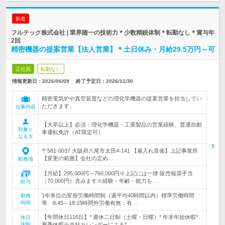
新着
フルテック株式会社 | 業界随一の技術力＊少数精鋭体制＊転勤なし＊賞与年
2回
精密機器の提案営業【法人営業】＊土日休み・月給29.5万円～可
正社員
転勤なし
情報更新日：2026/06/09
終了予定日：
2026/11/30
精密電気炉や真空装置などの理化学機器の提案営業を担当してい
ただきます。
仕事内容
【大卒以上】必須：理化学機器・工業製品の営業経験、普通自動
対象と
車運転免許（AT限定可）
なる方
〒581-0037 大阪府八尾市太田4-141 【雇入れ直後】上記事業所
【変更の範囲】会社の定め…
勤務地
【月給】295,000円～760,000円※上記には一律 販売報奨手当
（70,000円）含みます※経験・年齢・能力を…
給与
1年単位の変形労働時間制（週平均40時間以内）標準労働時間
勤務
時間
帯 8:45～18:15時間外労働有無：有…
【年間休日116日】* 週休二日制（土曜・日曜）* 年末年始休暇*
休日
休暇
夏季休暇※当社カレンダーによる*…