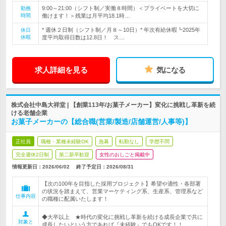
9:00～21:00（シフト制／実働８時間）＜プライベートを大切に
勤務
時間
働けます！＞残業は月平均18.1時…
* 週休２日制（シフト制／月８～10日）* 年次有給休暇┗2025年
休日
休暇
度平均取得日数は12.8日！ ス…
求人詳細を見る
気になる
株式会社中島大祥堂 | 【創業113年/お菓子メーカー】変化に挑戦し革新を続
ける老舗企業
お菓子メーカーの【総合職(営業/製造/店舗運営/人事等)】
正社員
職種・業種未経験OK
急募
転勤なし
学歴不問
完全週休2日制
第二新卒歓迎
女性のおしごと掲載中
情報更新日：2026/06/02
終了予定日：
2026/08/31
【次の100年を目指した採用プロジェクト】希望や適性・各部署
の状況を踏まえて、営業マーケティング系、生産系、管理系など
仕事内容
の職種に配属いたします！
◆大卒以上 ★時代の変化に挑戦し革新を続ける成長企業で共に
対象と
成長したいという方であれば『未経験』でもOKです！！