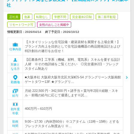
社
正社員
急募
転勤なし
学歴不問
完全週休2日制
第二新卒歓迎
リモートワーク可
女性のおしごと掲載中
情報更新日：2026/04/14
終了予定日：
2026/10/12
【スタイリッシュな住宅設備・建築資材を展開する上場企業！】
ブランド力向上を目的として住宅設備機器の商品開発設計および
仕事内容
特許創出の遂行をお任せ！
【応募条件】工学系（機械、材料、電気系）スキルを要する設計
人材 ※その他詳細をご覧ください ◎完全週休2日・フレック
対象と
スタイム制あり
なる方
■大阪本社 大阪府大阪市北区大深町5-54 グラングリーン大阪南館
ゲートタワー13F ★グラングリ…
勤務地
月給 222,500 円 - 342,500 円＋諸手当＋賞与年2回※経験・スキ
ル・前職の給与に応じて優遇します※試…
給与
400万円～610万円
初年度
年収
9:00～17:30（内休憩60分）※コアタイム（11時～15時）とする
勤務
時間
フレックスタイム制度あり ※…