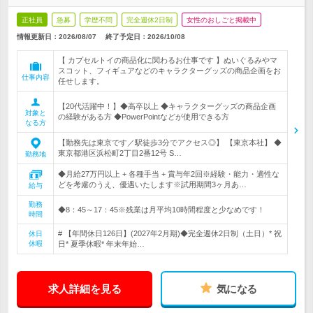
正社員
急募
学歴不問
完全週休2日制
女性のおしごと掲載中
情報更新日：2026/08/07
終了予定日：
2026/10/08
【 カプセルトイの商品化に関わるお仕事です 】ぬいぐるみやマ
スコット、フィギュアなどのキャラクターグッズの商品企画をお
仕事内容
任せします。
【20代活躍中！】◆高卒以上 ◆キャラクターグッズの商品企画
対象と
の経験がある方 ◆PowerPointなどが使用できる方
なる方
【勤務先は東京です／駅徒歩3分でアクセス◎】 【東京本社】 ◆
東京都港区浜松町2丁目2番12号 S…
勤務地
◆月給27万円以上 + 各種手当 + 賞与年2回※経験・能力・適性な
どを考慮のうえ、優遇いたします※試用期間3ヶ月あ…
給与
勤務
◆8：45～17：45※残業は月平均10時間程度と少なめです！
時間
# 【年間休日126日】(2027年2月期)◆完全週休2日制（土日）* 祝
休日
休暇
日* 夏季休暇* 年末年始…
求人詳細を見る
気になる