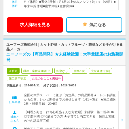
# 《休日》■週休2日制（月6日以上休み／シフト制）# 《休暇》■
休日
休暇
年末年始休暇■慶弔休暇■産休育休■…
求人詳細を見る
気になる
ユーフーズ株式会社 | カット野菜・カットフルーツ・惣菜などを手がける食
品メーカー
ユーフーズの【商品開発】★未経験歓迎！大手量販店のお惣菜開
発
正社員
職種・業種未経験OK
転勤なし
学歴不問
完全週休2日制
第二新卒歓迎
女性のおしごと掲載中
情報更新日：2026/07/31
終了予定日：
2026/10/01
全国の大手スーパーに並ぶ「お惣菜」の商品開発★トレンド調査
から企画、レシピ開発までお任せします（月1～3品）★完全週休
仕事内容
2日・残業月10～20H程
【料理が好き・好奇心旺盛そんな方歓迎】未経験・第二新卒OK
◎学歴不問 ◎40歳までの方 ★子育てと両立できる！保育士常駐
対象と
の社内託児所完備
なる方