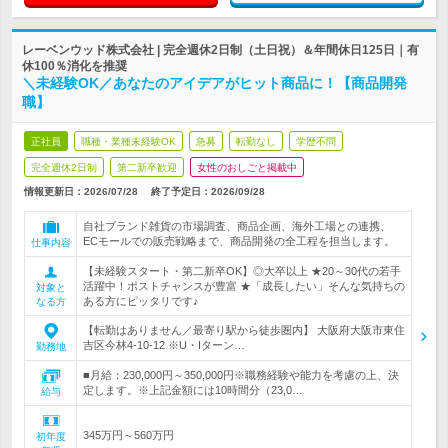
レーベンウッド株式会社 | 完全週休2日制（土日祝）＆年間休日125日｜有
休100％消化を推奨
＼未経験OK／あなたのアイデアがヒット商品に！【商品開発
職】
正社員
職種・業種未経験OK
急募
転勤なし
学歴不問
完全週休2日制
第二新卒歓迎
女性のおしごと掲載中
情報更新日：2026/07/28
終了予定日：
2026/09/28
自社ブランド雑貨の市場調査、商品企画、海外工場との連携、
ECモールでの販売戦略まで、商品開発の全工程を担当します。
仕事内容
【未経験スタート・第二新卒OK】◎大卒以上 ★20～30代の若手
活躍中！ポストチャンスが豊富 ★「成長したい」そんな気持ちの
対象と
ある方にピッタリです♪
なる方
【転勤はありません／最寄り駅から徒歩圏内】 大阪府大阪市東住
吉区今林4-10-12 ※U・Iターン…
勤務地
■月給：230,000円～350,000円※職務経験や能力を考慮の上、決
定します。※上記金額には10時間分（23,0…
給与
345万円～560万円
初年度