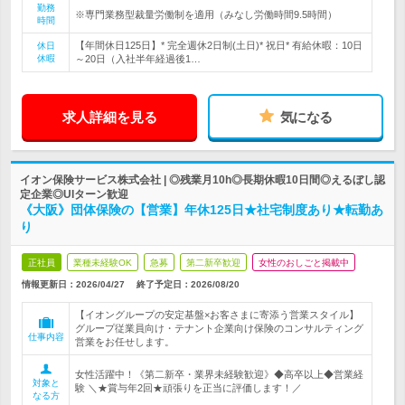
勤務
※専門業務型裁量労働制を適用（みなし労働時間9.5時間）
時間
【年間休日125日】* 完全週休2日制(土日)* 祝日* 有給休暇：10日
休日
休暇
～20日（入社半年経過後1…
求人詳細を見る
気になる
イオン保険サービス株式会社 | ◎残業月10h◎長期休暇10日間◎えるぼし認
定企業◎UIターン歓迎
《大阪》団体保険の【営業】年休125日★社宅制度あり★転勤あ
り
正社員
業種未経験OK
急募
第二新卒歓迎
女性のおしごと掲載中
情報更新日：2026/04/27
終了予定日：
2026/08/20
【イオングループの安定基盤×お客さまに寄添う営業スタイル】
グループ従業員向け・テナント企業向け保険のコンサルティング
仕事内容
営業をお任せします。
女性活躍中！《第二新卒・業界未経験歓迎》◆高卒以上◆営業経
対象と
験 ＼★賞与年2回★頑張りを正当に評価します！／
なる方