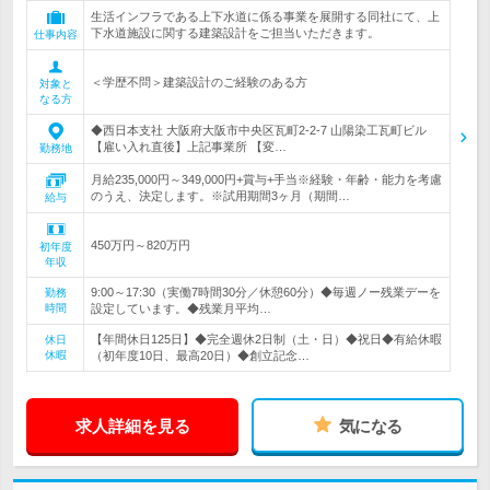
生活インフラである上下水道に係る事業を展開する同社にて、上
下水道施設に関する建築設計をご担当いただきます。
仕事内容
＜学歴不問＞建築設計のご経験のある方
対象と
なる方
◆西日本支社 大阪府大阪市中央区瓦町2-2-7 山陽染工瓦町ビル
【雇い入れ直後】上記事業所 【変…
勤務地
月給235,000円～349,000円+賞与+手当※経験・年齢・能力を考慮
のうえ、決定します。※試用期間3ヶ月（期間…
給与
450万円～820万円
初年度
年収
9:00～17:30（実働7時間30分／休憩60分）◆毎週ノー残業デーを
勤務
時間
設定しています。◆残業月平均…
【年間休日125日】◆完全週休2日制（土・日）◆祝日◆有給休暇
休日
休暇
（初年度10日、最高20日）◆創立記念…
求人詳細を見る
気になる