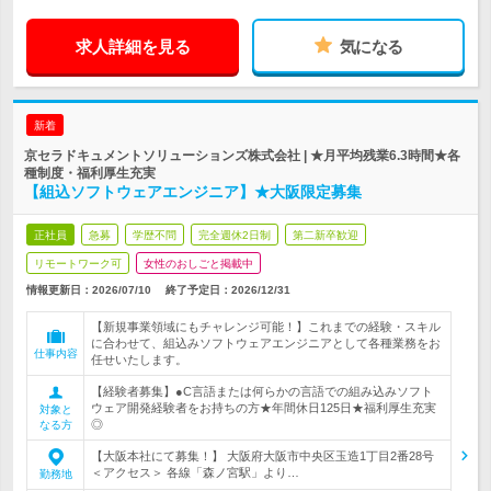
求人詳細を見る
気になる
新着
京セラドキュメントソリューションズ株式会社 | ★月平均残業6.3時間★各
種制度・福利厚生充実
【組込ソフトウェアエンジニア】★大阪限定募集
正社員
急募
学歴不問
完全週休2日制
第二新卒歓迎
リモートワーク可
女性のおしごと掲載中
情報更新日：2026/07/10
終了予定日：
2026/12/31
【新規事業領域にもチャレンジ可能！】これまでの経験・スキル
に合わせて、組込みソフトウェアエンジニアとして各種業務をお
仕事内容
任せいたします。
【経験者募集】●C言語または何らかの言語での組み込みソフト
ウェア開発経験者をお持ちの方★年間休日125日★福利厚生充実
対象と
◎
なる方
【大阪本社にて募集！】 大阪府大阪市中央区玉造1丁目2番28号
＜アクセス＞ 各線「森ノ宮駅」より…
勤務地