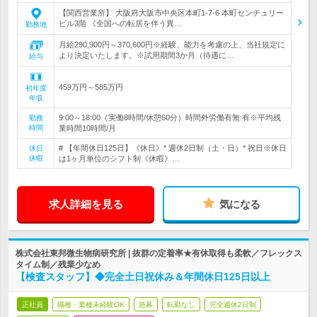
【関西営業所】 大阪府大阪市中央区本町1-7-6 本町センチュリー
ビル3階 《全国への転居を伴う異…
勤務地
月給290,900円～370,600円※経験、能力を考慮の上、当社規定に
より決定いたします。※試用期間3か月（待遇に…
給与
459万円～585万円
初年度
年収
9:00～18:00（実働8時間/休憩60分）時間外労働有無:有※平均残
勤務
時間
業時間10時間/月
# 【年間休日125日】《休日》* 週休2日制（土・日）* 祝日※休日
休日
休暇
は1ヶ月単位のシフト制《休暇》…
求人詳細を見る
気になる
株式会社東邦微生物病研究所 | 抜群の定着率★有休取得も柔軟／フレックス
タイム制／残業少なめ
【検査スタッフ】◆完全土日祝休み＆年間休日125日以上
正社員
職種・業種未経験OK
急募
転勤なし
完全週休2日制