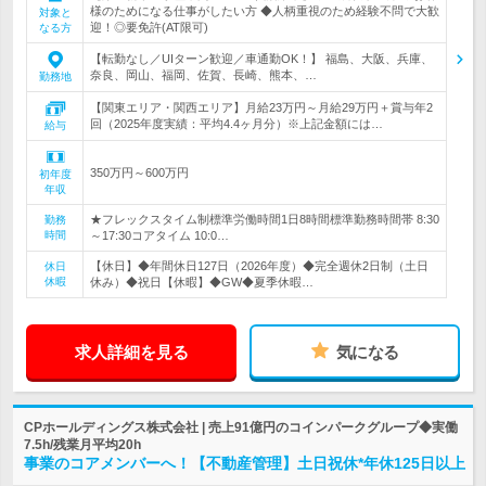
様のためになる仕事がしたい方 ◆人柄重視のため経験不問で大歓
対象と
迎！◎要免許(AT限可)
なる方
【転勤なし／UIターン歓迎／車通勤OK！】 福島、大阪、兵庫、
奈良、岡山、福岡、佐賀、長崎、熊本、…
勤務地
【関東エリア・関西エリア】月給23万円～月給29万円＋賞与年2
回（2025年度実績：平均4.4ヶ月分）※上記金額には…
給与
350万円～600万円
初年度
年収
★フレックスタイム制標準労働時間1日8時間標準勤務時間帯 8:30
勤務
時間
～17:30コアタイム 10:0…
【休日】◆年間休日127日（2026年度）◆完全週休2日制（土日
休日
休暇
休み）◆祝日【休暇】◆GW◆夏季休暇…
求人詳細を見る
気になる
CPホールディングス株式会社 | 売上91億円のコインパークグループ◆実働
7.5h/残業月平均20h
事業のコアメンバーへ！【不動産管理】土日祝休*年休125日以上