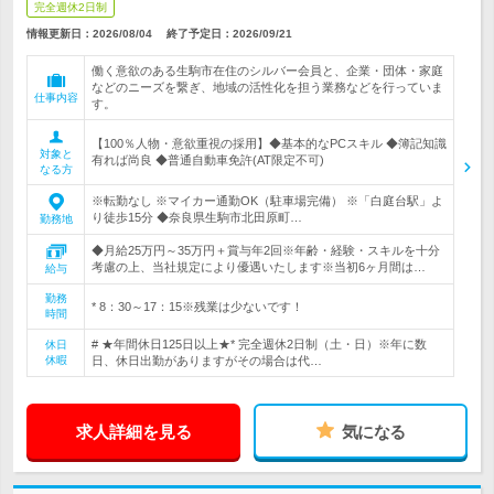
完全週休2日制
情報更新日：2026/08/04
終了予定日：
2026/09/21
働く意欲のある生駒市在住のシルバー会員と、企業・団体・家庭
などのニーズを繋ぎ、地域の活性化を担う業務などを行っていま
仕事内容
す。
【100％人物・意欲重視の採用】◆基本的なPCスキル ◆簿記知識
対象と
有れば尚良 ◆普通自動車免許(AT限定不可)
なる方
※転勤なし ※マイカー通勤OK（駐車場完備） ※「白庭台駅」よ
り徒歩15分 ◆奈良県生駒市北田原町…
勤務地
◆月給25万円～35万円＋賞与年2回※年齢・経験・スキルを十分
考慮の上、当社規定により優遇いたします※当初6ヶ月間は…
給与
勤務
* 8：30～17：15※残業は少ないです！
時間
# ★年間休日125日以上★* 完全週休2日制（土・日）※年に数
休日
休暇
日、休日出勤がありますがその場合は代…
求人詳細を見る
気になる