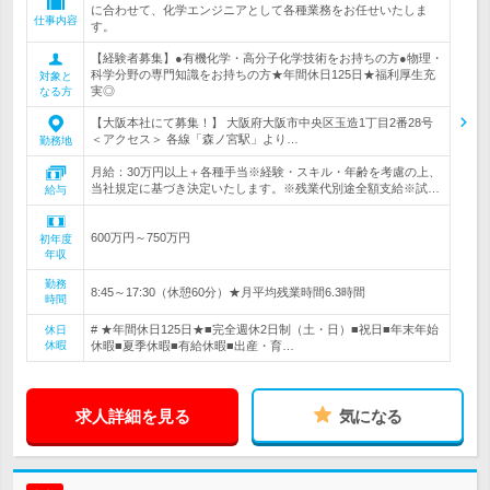
に合わせて、化学エンジニアとして各種業務をお任せいたしま
仕事内容
す。
【経験者募集】●有機化学・高分子化学技術をお持ちの方●物理・
科学分野の専門知識をお持ちの方★年間休日125日★福利厚生充
対象と
実◎
なる方
【大阪本社にて募集！】 大阪府大阪市中央区玉造1丁目2番28号
＜アクセス＞ 各線「森ノ宮駅」より…
勤務地
月給：30万円以上＋各種手当※経験・スキル・年齢を考慮の上、
当社規定に基づき決定いたします。※残業代別途全額支給※試…
給与
600万円～750万円
初年度
年収
勤務
8:45～17:30（休憩60分）★月平均残業時間6.3時間
時間
# ★年間休日125日★■完全週休2日制（土・日）■祝日■年末年始
休日
休暇
休暇■夏季休暇■有給休暇■出産・育…
求人詳細を見る
気になる