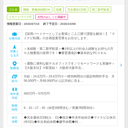
正社員
職種・業種未経験OK
急募
完全週休2日制
第二新卒歓迎
リモートワーク可
女性のおしごと掲載中
情報更新日：2026/07/10
終了予定日：
2026/10/08
【採用パートナーとしてお客様と二人三脚で課題を解決！】『マ
イナビ転職』の企画提案営業をお任せします。
仕事内容
＜未経験・第二新卒歓迎＞◆1年以上の社会人経験をお持ちの方
対象と
※人物重視の採用です！◆要普通免許◆基本的なPCスキル
なる方
＜通勤に便利な駅チカオフィスです／リモートワークも実施中＞
【大阪支社】※駅直結！ 大阪府大阪市北…
勤務地
月給：24.6万円～29.6万円※一律35時間分の固定時間外手当 月
56,000円～月68,000円が上記月給に含ま…
給与
400万円～570万円
初年度
年収
勤務
9：15～17：45（休憩1時間含む／実働7時間30分）
時間
◆完全週休2日制(土・日)◆祝日◆年末年始休日◆マイナビ公休日
休日
休暇
(年5日)◆年次有給休暇◆慶弔休暇◆特…