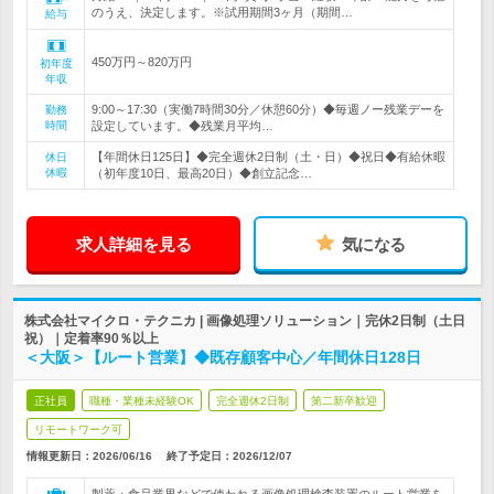
のうえ、決定します。※試用期間3ヶ月（期間…
給与
450万円～820万円
初年度
年収
9:00～17:30（実働7時間30分／休憩60分）◆毎週ノー残業デーを
勤務
時間
設定しています。◆残業月平均…
【年間休日125日】◆完全週休2日制（土・日）◆祝日◆有給休暇
休日
休暇
（初年度10日、最高20日）◆創立記念…
求人詳細を見る
気になる
株式会社マイクロ・テクニカ | 画像処理ソリューション｜完休2日制（土日
祝）｜定着率90％以上
＜大阪＞【ルート営業】◆既存顧客中心／年間休日128日
正社員
職種・業種未経験OK
完全週休2日制
第二新卒歓迎
リモートワーク可
情報更新日：2026/06/16
終了予定日：
2026/12/07