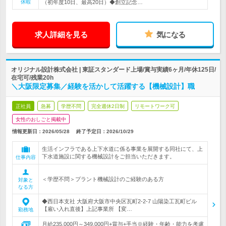
休暇
（初年度10日、最高20日）◆創立記念…
求人詳細を見る
気になる
オリジナル設計株式会社 | 東証スタンダード上場/賞与実績6ヶ月/年休125日/
在宅可/残業20h
＼大阪限定募集／経験を活かして活躍する【機械設計】職
正社員
急募
学歴不問
完全週休2日制
リモートワーク可
女性のおしごと掲載中
情報更新日：2026/05/28
終了予定日：
2026/10/29
生活インフラである上下水道に係る事業を展開する同社にて、上
下水道施設に関する機械設計をご担当いただきます。
仕事内容
＜学歴不問＞プラント機械設計のご経験のある方
対象と
なる方
◆西日本支社 大阪府大阪市中央区瓦町2-2-7 山陽染工瓦町ビル
【雇い入れ直後】上記事業所 【変…
勤務地
月給235,000円～349,000円+賞与+手当※経験・年齢・能力を考慮