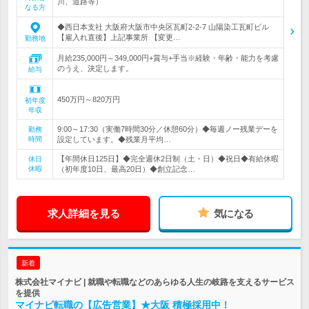
川、道路等）
なる方
◆西日本支社 大阪府大阪市中央区瓦町2-2-7 山陽染工瓦町ビル
【雇入れ直後】上記事業所 【変更…
勤務地
月給235,000円～349,000円+賞与+手当※経験・年齢・能力を考慮
のうえ、決定します。
給与
450万円～820万円
初年度
年収
9:00～17:30（実働7時間30分／休憩60分）◆毎週ノー残業デーを
勤務
時間
設定しています。◆残業月平均…
【年間休日125日】◆完全週休2日制（土・日）◆祝日◆有給休暇
休日
休暇
（初年度10日、最高20日）◆創立記念…
求人詳細を見る
気になる
新着
株式会社マイナビ | 就職や転職などのあらゆる人生の岐路を支えるサービス
を提供
マイナビ転職の【広告営業】★大阪 積極採用中！