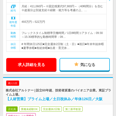
月給：411,060円～※固定残業代97,900円～（40時間分）を含む
※超過分は別途支給※経験・能力等を考慮の上、…
給与
493万円～522万円
初年度
年収
フレックスタイム制標準労働時間／1日8時間コアタイム：09:30
勤務
時間
～15:30標準的な勤務時間帯：09…
# 年間休日125日■完全週休2日制（土・日）■祝日■年末年始休暇
休日
休暇
■夏季休暇■有給休暇■出産・育児休…
求人詳細を見る
気になる
残り1日
株式会社アルトナー | 設立60年超、技術者派遣のパイオニア企業。東証プラ
イム上場。
【人材営業】プライム上場／土日祝休み／年休126日／大阪
正社員
業種未経験OK
完全週休2日制
第二新卒歓迎
女性のおしごと掲載中