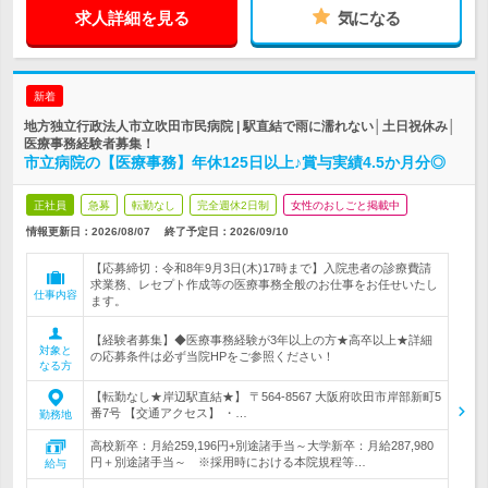
求人詳細を見る
気になる
新着
地方独立行政法人市立吹田市民病院 | 駅直結で雨に濡れない│土日祝休み│
医療事務経験者募集！
市立病院の【医療事務】年休125日以上♪賞与実績4.5か月分◎
正社員
急募
転勤なし
完全週休2日制
女性のおしごと掲載中
情報更新日：2026/08/07
終了予定日：
2026/09/10
【応募締切：令和8年9月3日(木)17時まで】入院患者の診療費請
求業務、レセプト作成等の医療事務全般のお仕事をお任せいたし
仕事内容
ます。
【経験者募集】◆医療事務経験が3年以上の方★高卒以上★詳細
対象と
の応募条件は必ず当院HPをご参照ください！
なる方
【転勤なし★岸辺駅直結★】 〒564-8567 大阪府吹田市岸部新町5
番7号 【交通アクセス】 ・…
勤務地
高校新卒：月給259,196円+別途諸手当～大学新卒：月給287,980
円＋別途諸手当～ ※採用時における本院規程等…
給与