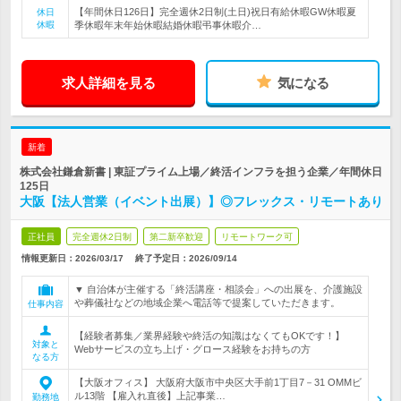
【年間休日126日】完全週休2日制(土日)祝日有給休暇GW休暇夏
休日
休暇
季休暇年末年始休暇結婚休暇弔事休暇介…
求人詳細を見る
気になる
新着
株式会社鎌倉新書 | 東証プライム上場／終活インフラを担う企業／年間休日
125日
大阪【法人営業（イベント出展）】◎フレックス・リモートあり
正社員
完全週休2日制
第二新卒歓迎
リモートワーク可
情報更新日：2026/03/17
終了予定日：
2026/09/14
▼ 自治体が主催する「終活講座・相談会」への出展を、介護施設
や葬儀社などの地域企業へ電話等で提案していただきます。
仕事内容
【経験者募集／業界経験や終活の知識はなくてもOKです！】
対象と
Webサービスの立ち上げ・グロース経験をお持ちの方
なる方
【大阪オフィス】 大阪府大阪市中央区大手前1丁目7－31 OMMビ
ル13階 【雇入れ直後】上記事業…
勤務地