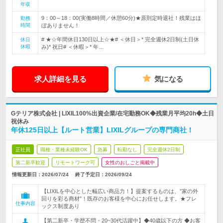
年収
9：00～18：00(実働8時間／休憩60分)★原則定時退社！残業はほ
勤務
時間
ぼありません！
# ★☆年間休日130日以上☆★# ＜休日＞* 完全週休2日制(土日休
休日
休暇
み)* 祝日# ＜休暇＞* 年…
求人詳細を見る
気になる
Gテリア株式会社 | LIXIL100%出資企業/在宅勤務OK◆残業月平均20h◆土日
祝休み
年休125日以上【ルート営業】LIXILグループの専門商社！
正社員
職種・業種未経験OK
急募
転勤なし
完全週休2日制
第二新卒歓迎
リモートワーク可
女性のおしごと掲載中
情報更新日：2026/07/24
終了予定日：
2026/09/24
【LIXILを中心とした幅広い商品力！】提案するものは、”家の外
回りを彩る商材”！既存のお客様を中心にお任せします。★フレ
仕事内容
ックス制度あり
【第二新卒・学歴不問・20~30代活躍中】◆40歳以下の方 ◆お客