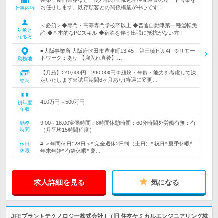
製薬・食品業界などで使われる画像処理検査装置のルート営業を
お任せします。既存顧客との関係構築が中心です！
仕事内容
＜必須＞◆専門・高等専門学校卒以上 ◆普通自動車第一種運転免
対象と
許 ◆基本的なPCスキル ◆宿泊を伴う出張に抵抗がない方！
なる方
■大阪事業所 大阪府吹田市豊津町13-45 第三暁ビル4F ※リモー
トワーク：あり 【雇入れ直後】…
勤務地
【月給】240,000円～290,000円※経験・年齢・能力を考慮して決
定いたします※試用期間6ヶ月あり(待遇に変更…
給与
410万円～500万円
初年度
年収
9:00～18:00実働時間：8時間休憩時間：60分時間外労働有無：有
勤務
時間
（月平均15時間程度）
# ＜年間休日128日＞* 完全週休2日制（土日）* 祝日* 夏季休暇*
休日
休暇
年末年始* 有給休暇* 慶…
求人詳細を見る
気になる
JFEプラントテクノロジー株式会社 | （旧 住友ケミカルエンジニアリング株