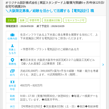
オリジナル設計株式会社 | 東証スタンダード上場/賞与実績6ヶ月/年休125日/
在宅可/残業20h
＼大阪限定募集／経験を活かして活躍する【電気設計】職
正社員
急募
学歴不問
完全週休2日制
リモートワーク可
情報更新日：2026/05/28
終了予定日：
2026/10/29
生活インフラである上下水道に係る事業を展開する当社にて、上
下水道施設に関する電気設計をご担当いただきます。
仕事内容
＜学歴不問＞プラント電気設計のご経験のある方
対象と
なる方
◆西日本支社 大阪府大阪市中央区瓦町2-2-7 山陽染工瓦町ビル
【雇い入れ直後】上記事業所 【変…
勤務地
月給235,000円～349,000円+賞与+手当※経験・年齢・能力を考慮
のうえ、決定します。※試用期間3ヶ月（期間…
給与
450万円～820万円
初年度
年収
9:00～17:30（実働7時間30分／休憩60分）◆毎週ノー残業デーを
勤務
時間
設定しています。◆残業月平均…
【年間休日125日】◆完全週休2日制（土・日）◆祝日◆有給休暇
休日