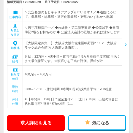
情報更新日：2026/06/29
終了予定日：
2026/08/27
＼安定基盤のもとキャリアアップも叶います！／◆適性に応じ
て、業務部・総務部・適正化事業部・支部のいずれかへ配属
仕事内容
＼若手積極採用中／ ◆未経験・第二新卒歓迎 ◆40歳以下 ◆日商
対象と
簿記2級をお持ちの方 ◆ 公益法人会計の経験があれば活かせます
なる方
【大阪限定募集！】 大阪府大阪市城東区鴫野西2-11-2 大阪府ト
ラック総合会館内 大阪府大阪市西…
勤務地
月給：22万円～+諸手当＋賞与年2回(4.5カ月※前年度実績)※あく
まで最低保証です。※頑張りを正当に評価。昇給が叶…
給与
400万円～450万円
初年度
年収
勤務
9:00～17:30 (休憩時間 1時間00分)◎残業月平均：20h程度
時間
# 【年間休日126日】* 完全週休2日（土日）※休日出勤の場合は
休日
休暇
代休取得可* 祝日* 有給休暇（1…
求人詳細を見る
気になる