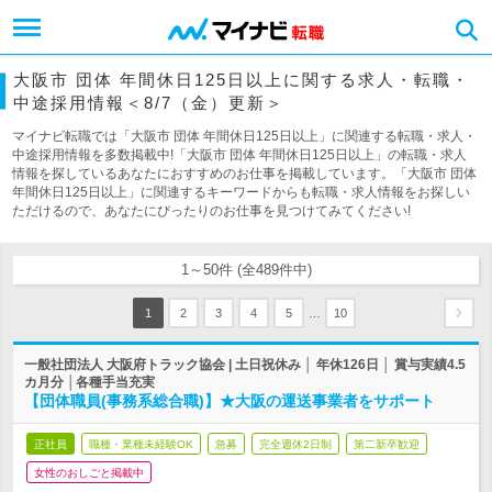
大阪市 団体 年間休日125日以上に関する求人・転職・
中途採用情報＜8/7（金）更新＞
マイナビ転職では「大阪市 団体 年間休日125日以上」に関連する転職・求人・
中途採用情報を多数掲載中!「大阪市 団体 年間休日125日以上」の転職・求人
情報を探しているあなたにおすすめのお仕事を掲載しています。「大阪市 団体
年間休日125日以上」に関連するキーワードからも転職・求人情報をお探しい
ただけるので、あなたにぴったりのお仕事を見つけてみてください!
1～50件 (全489件中)
…
1
2
3
4
5
10
一般社団法人 大阪府トラック協会 | 土日祝休み │ 年休126日 │ 賞与実績4.5
カ月分 │各種手当充実
【団体職員(事務系総合職)】★大阪の運送事業者をサポート
正社員
職種・業種未経験OK
急募
完全週休2日制
第二新卒歓迎
女性のおしごと掲載中