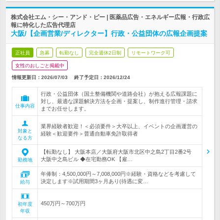
株式会社エム・シー・アンド・ピー | 医薬品広告・エネルギー広報・行政広
報に特化した広告代理店
大阪/【企画営業/ディレクター】行政・公益団体の広報企画提案
正社員
急募
転勤なし
完全週休2日制
リモートワーク可
女性のおしごと掲載中
情報更新日：2026/07/03
終了予定日：
2026/12/24
行政・公益団体（国土整備機関や道路会社）が抱える広報課題に
対し、最適な課題解決方法を企画・提案し、制作進行管理・請求
仕事内容
までお任せします。
業界経験者歓迎！＜必須要件＞大卒以上、イベントの企画運営の
対象と
経験＜歓迎要件＞普通自動車免許取得者
なる方
【転勤なし】 大阪本店／大阪府大阪市北区中之島2丁目2番2号
大阪中之島ビル ◆在宅勤務OK 【雇…
勤務地
年俸制：4,500,000円～7,008,000円※経験・資格などを考慮して
決定します※試用期間3ヶ月あり(待遇に変…
給与
450万円～700万円
初年度
年収