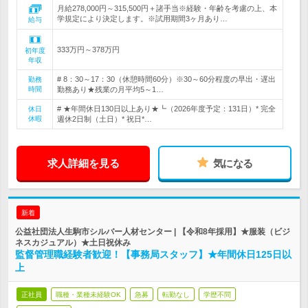
月給278,000円～315,500円＋諸手当※経験・年齢を考慮の上、本
学規定により決定します。※試用期間3ヶ月あり…
給与
333万円～378万円
初年度
年収
# 8：30～17：30（休憩時間60分）※30～60分程度の早出・遅出
勤務
時間
勤務あり★残業の月平均5～1…
# ★年間休日130日以上あり★┗（2026年度予定：131日）* 完全
休日
休暇
週休2日制（土日）* 祝日*…
求人詳細を見る
気になる
新着
公益社団法人生駒市シルバー人材センター | 【令和8年採用】★服装（ビジ
ネスカジュアル）★土日祝休み
監督管理職経験者歓迎！【事務局スタッフ】★年間休日125日以
上
正社員
職種・業種未経験OK
急募
転勤なし
学歴不問