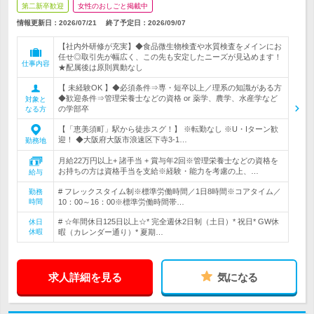
第二新卒歓迎
女性のおしごと掲載中
情報更新日：2026/07/21
終了予定日：
2026/09/07
【社内外研修が充実】◆食品微生物検査や水質検査をメインにお
任せ◎取引先が幅広く、この先も安定したニーズが見込めます！
仕事内容
★配属後は原則異動なし
【 未経験OK 】◆必須条件⇒専・短卒以上／理系の知識がある方
◆歓迎条件⇒管理栄養士などの資格 or 薬学、農学、水産学など
対象と
の学部卒
なる方
【「恵美須町」駅から徒歩スグ！】 ※転勤なし ※U・Iターン歓
迎！ ◆大阪府大阪市浪速区下寺3-1…
勤務地
月給22万円以上+ 諸手当 + 賞与年2回※管理栄養士などの資格を
お持ちの方は資格手当を支給※経験・能力を考慮の上、…
給与
# フレックスタイム制※標準労働時間／1日8時間※コアタイム／
勤務
時間
10：00～16：00※標準労働時間帯…
# ☆年間休日125日以上☆* 完全週休2日制（土日）* 祝日* GW休
休日
休暇
暇（カレンダー通り）* 夏期…
求人詳細を見る
気になる