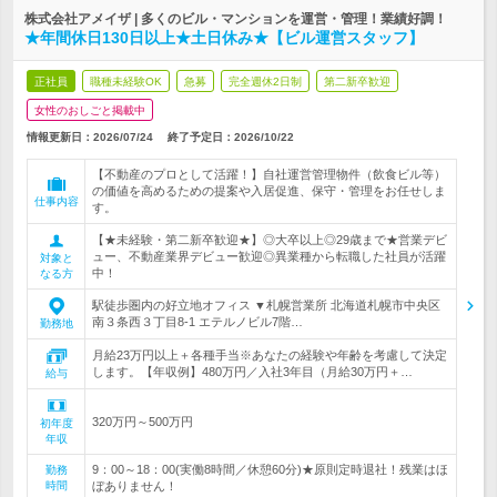
株式会社アメイザ | 多くのビル・マンションを運営・管理！業績好調！
★年間休日130日以上★土日休み★【ビル運営スタッフ】
正社員
職種未経験OK
急募
完全週休2日制
第二新卒歓迎
女性のおしごと掲載中
情報更新日：2026/07/24
終了予定日：
2026/10/22
【不動産のプロとして活躍！】自社運営管理物件（飲食ビル等）
の価値を高めるための提案や入居促進、保守・管理をお任せしま
仕事内容
す。
【★未経験・第二新卒歓迎★】◎大卒以上◎29歳まで★営業デビ
ュー、不動産業界デビュー歓迎◎異業種から転職した社員が活躍
対象と
中！
なる方
駅徒歩圏内の好立地オフィス ▼札幌営業所 北海道札幌市中央区
南３条西３丁目8-1 エテルノビル7階…
勤務地
月給23万円以上＋各種手当※あなたの経験や年齢を考慮して決定
します。【年収例】480万円／入社3年目（月給30万円＋…
給与
320万円～500万円
初年度
年収
9：00～18：00(実働8時間／休憩60分)★原則定時退社！残業はほ
勤務
時間
ぼありません！