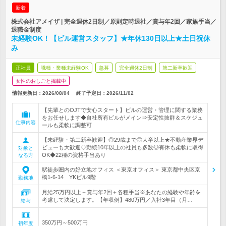
新着
株式会社アメイザ | 完全週休2日制／原則定時退社／賞与年2回／家族手当／
退職金制度
未経験OK！【ビル運営スタッフ】★年休130日以上★土日祝休
み
正社員
職種・業種未経験OK
急募
完全週休2日制
第二新卒歓迎
女性のおしごと掲載中
情報更新日：2026/08/04
終了予定日：
2026/11/02
【先輩とのOJTで安心スタート】ビルの運営・管理に関する業務
をお任せします◆自社所有ビルがメイン⇒安定性抜群＆スケジュ
仕事内容
ールも柔軟に調整可
【未経験・第二新卒歓迎】◎29歳まで◎大卒以上★不動産業界デ
ビューも大歓迎◇勤続10年以上の社員も多数◎有休も柔軟に取得
対象と
OK◆22種の資格手当あり
なる方
駅徒歩圏内の好立地オフィス ＜東京オフィス＞ 東京都中央区京
橋1‐6‐14 YKビル9階
勤務地
月給25万円以上＋賞与年2回＋各種手当※あなたの経験や年齢を
考慮して決定します。【年収例】480万円／入社3年目（月…
給与
350万円～500万円
初年度