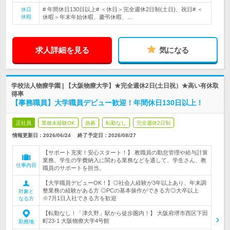
# 年間休日130日以上# ＜休日＞完全週休2日制(土日)、祝日# ＜
休日
休暇
休暇＞年末年始休暇、慶弔休暇、…
求人詳細を見る
気になる
学校法人物療学園 | 【大阪物療大学】★完全週休2日(土日祝）★高い有休取
得率
【事務職員】大学職員デビュー歓迎！年間休日130日以上！
正社員
業種未経験OK
急募
転勤なし
完全週休2日制
情報更新日：2026/06/24
終了予定日：
2026/08/27
【サポート充実！安心スタート！】 教職員の勤怠管理や給与計算
業務、学生の学費納入に関わる業務などを通して、学生さん、教
仕事内容
職員のサポートを担当。
【大学職員デビューOK！】◎社会人経験が3年以上あり、年末調
整業務の経験がある方 ◎PCの基本操作ができる方◎大卒以上
対象と
※7月1日入社できる方を歓迎
なる方
【転勤なし！「津久野」駅から徒歩圏内！】 大阪府堺市西区下田
町23-1 大阪物療大学4号館
勤務地