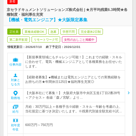
新着
京セラドキュメントソリューションズ株式会社 | ★月平均残業6.3時間★各
種制度・福利厚生充実
【機械・電気エンジニア】★大阪限定募集
正社員
業種未経験OK
急募
学歴不問
完全週休2日制
第二新卒歓迎
リモートワーク可
女性のおしごと掲載中
情報更新日：2026/07/10
終了予定日：
2026/12/31
【新規事業領域にもチャレンジ可能！】これまでの経験・スキル
に合わせて、電気・機械エンジニアとして各種業務をお任せいた
仕事内容
します。
【経験者募集】●機械または電気エンジニアとしての実務経験を
対象と
お持ちの方★年間休日125日★福利厚生充実◎
なる方
【大阪本社にて募集！】 大阪府大阪市中央区玉造1丁目2番28号
＜アクセス＞ 各線「森ノ宮駅」より…
勤務地
月給：30万円以上＋各種手当※経験・スキル・年齢を考慮の上、
当社規定に基づき決定いたします。※残業代別途全額支給※試…
給与
600万円～750万円
初年度
年収