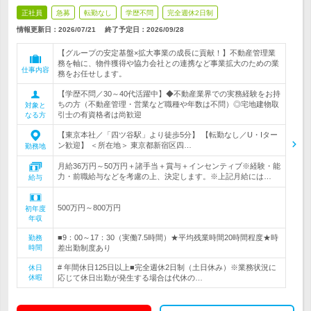
正社員
急募
転勤なし
学歴不問
完全週休2日制
情報更新日：2026/07/21
終了予定日：
2026/09/28
【グループの安定基盤×拡大事業の成長に貢献！】不動産管理業
務を軸に、物件獲得や協力会社との連携など事業拡大のための業
仕事内容
務をお任せします。
【学歴不問／30～40代活躍中】◆不動産業界での実務経験をお持
ちの方（不動産管理・営業など職種や年数は不問）◎宅地建物取
対象と
引士の有資格者は尚歓迎
なる方
【東京本社／「四ツ谷駅」より徒歩5分】 【転勤なし／U・Iター
ン歓迎】 ＜所在地＞ 東京都新宿区四…
勤務地
月給36万円～50万円＋諸手当＋賞与＋インセンティブ※経験・能
力・前職給与などを考慮の上、決定します。※上記月給には…
給与
500万円～800万円
初年度
年収
■9：00～17：30（実働7.5時間）★平均残業時間20時間程度★時
勤務
時間
差出勤制度あり
# 年間休日125日以上■完全週休2日制（土日休み）※業務状況に
休日
休暇
応じて休日出勤が発生する場合は代休の…