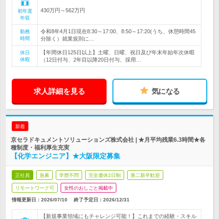
430万円～562万円
初年度
年収
令和8年4月1日現在8:30～17:00、8:50～17:20(うち、休憩時間45
勤務
時間
分除く）就業規則に…
【年間休日125日以上】土曜、日曜、祝日及び年末年始年次休暇
休日
休暇
（12日付与、2年目以降20日付与、採用…
求人詳細を見る
気になる
新着
京セラドキュメントソリューションズ株式会社 | ★月平均残業6.3時間★各
種制度・福利厚生充実
【化学エンジニア】★大阪限定募集
正社員
急募
学歴不問
完全週休2日制
第二新卒歓迎
リモートワーク可
女性のおしごと掲載中
情報更新日：2026/07/10
終了予定日：
2026/12/31
【新規事業領域にもチャレンジ可能！】これまでの経験・スキル