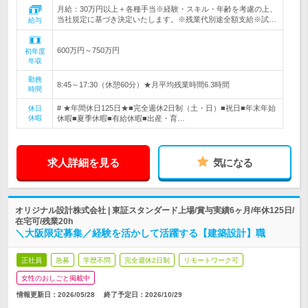
月給：30万円以上＋各種手当※経験・スキル・年齢を考慮の上、
当社規定に基づき決定いたします。※残業代別途全額支給※試…
給与
600万円～750万円
初年度
年収
勤務
8:45～17:30（休憩60分）★月平均残業時間6.3時間
時間
# ★年間休日125日★■完全週休2日制（土・日）■祝日■年末年始
休日
休暇
休暇■夏季休暇■有給休暇■出産・育…
求人詳細を見る
気になる
オリジナル設計株式会社 | 東証スタンダード上場/賞与実績6ヶ月/年休125日/
在宅可/残業20h
＼大阪限定募集／経験を活かして活躍する【建築設計】職
正社員
急募
学歴不問
完全週休2日制
リモートワーク可
女性のおしごと掲載中
情報更新日：2026/05/28
終了予定日：
2026/10/29