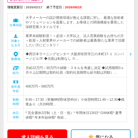
情報更新日：2026/02/17
終了予定日：
2026/08/10
大手メーカーの設計開発現場が抱える課題に対し、最適な技術者
やソリューションを提案します。お客様との関係構築を重視した
仕事内容
深耕営業スタイルです。
業界未経験歓迎！＜必須＞大卒以上、法人営業経験をお持ちの方
＜歓迎＞人材業界やメーカーでの経験者は優遇/新たな業界で活躍
対象と
したい方にピッタリ！
なる方
◆西日本ラーニングセンター 大阪府吹田市江の木町17-１ コンパ
ーノビル7F ◆当面は転勤なし ※…
勤務地
月給22万円～30万円※経験・スキルを考慮し決定 ◆試用期間3ヵ
月※上記期間は契約社員（契約社員期間も給与額は同額）…
給与
400万円～580万円
初年度
年収
8:45～17:30（実働8時間/休憩45分）※休憩時間11:45～12:30◆残
勤務
時間
業あり（月20時間…
* 完全週休2日制（土・日・祝）* 年間休日126日* GW休暇* 夏季
休日
休暇
休暇* 年末年始休暇* 有給…
求人詳細を見る
気になる