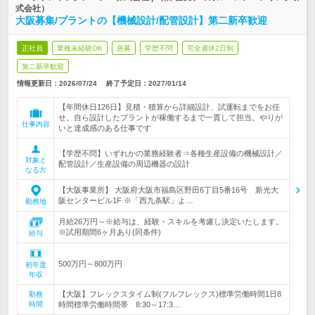
式会社）
大阪募集/プラントの【機械設計/配管設計】第二新卒歓迎
正社員
業種未経験OK
急募
学歴不問
完全週休2日制
第二新卒歓迎
情報更新日：2026/07/24
終了予定日：
2027/01/14
【年間休日126日】見積・積算から詳細設計、試運転までをお任
せ。自ら設計したプラントが稼働するまで一貫して担当。やりが
仕事内容
いと達成感のある仕事です
【学歴不問】いずれかの業務経験者⇒各種生産設備の機械設計／
対象と
配管設計／生産設備の周辺機器の設計
なる方
【大阪事業所】 大阪府大阪市福島区野田6丁目5番16号 新光大
阪センタービル1F ※「西九条駅」よ…
勤務地
月給26万円～※給与は、経験・スキルを考慮し決定いたします。
※試用期間6ヶ月あり(同条件)
給与
500万円～800万円
初年度
年収
【大阪】フレックスタイム制(フルフレックス)標準労働時間1日8
勤務
時間
時間標準労働時間帯 8:30～17:3…