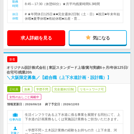
勤務
8:45～17:30（休憩60分）★月平均残業時間6.3時間
時間
# ★年間休日125日★■完全週休2日制（土・日）■祝日■年末年始
休日
休暇
休暇■夏季休暇■有給休暇■出産・育…
求人詳細を見る
気になる
新着
オリジナル設計株式会社 | 東証スタンダード上場/賞与実績6ヶ月/年休125日/
在宅可/残業20h
＼大阪限定募集／【総合職（上下水道計画・設計職）】
正社員
急募
学歴不問
完全週休2日制
リモートワーク可
女性のおしごと掲載中
情報更新日：2026/06/18
終了予定日：
2026/12/03
生活インフラである上下水道に係る事業を展開する同社にて、上
下水道の計画業務もしくは実施設計業務をご担当いただきます。
仕事内容
＜学歴不問＞土木設計業務の経験をお持ちの方（上下水道、河
対象と