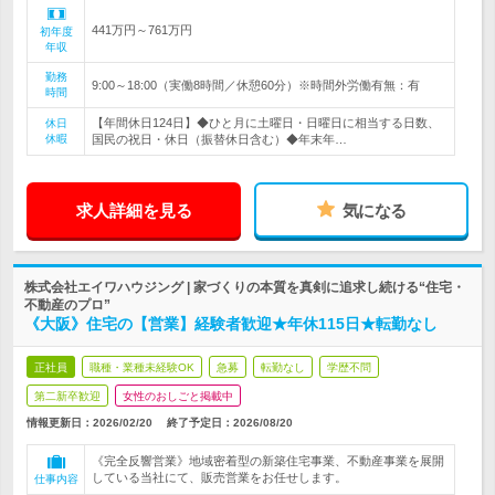
441万円～761万円
初年度
年収
勤務
9:00～18:00（実働8時間／休憩60分）※時間外労働有無：有
時間
【年間休日124日】◆ひと月に土曜日・日曜日に相当する日数、
休日
休暇
国民の祝日・休日（振替休日含む）◆年末年…
求人詳細を見る
気になる
株式会社エイワハウジング | 家づくりの本質を真剣に追求し続ける“住宅・
不動産のプロ”
《大阪》住宅の【営業】経験者歓迎★年休115日★転勤なし
正社員
職種・業種未経験OK
急募
転勤なし
学歴不問
第二新卒歓迎
女性のおしごと掲載中
情報更新日：2026/02/20
終了予定日：
2026/08/20
《完全反響営業》地域密着型の新築住宅事業、不動産事業を展開
している当社にて、販売営業をお任せします。
仕事内容