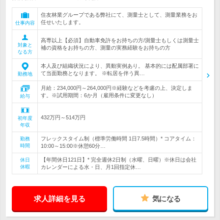
住友林業グループである弊社にて、測量士として、測量業務をお
任せいたします。
仕事内容
高専以上【必須】自動車免許をお持ちの方/測量士もしくは測量士
対象と
補の資格をお持ちの方、測量の実務経験をお持ちの方
なる方
本人及び組織状況により、異動実例あり。 基本的には配属部署に
て当面勤務となります。 ※転居を伴う異…
勤務地
月給：234,000円～264,000円※経験などを考慮の上、決定しま
す。※試用期間：6か月（雇用条件に変更なし）
給与
432万円～514万円
初年度
年収
フレックスタイム制（標準労働時間 1日7.5時間）* コアタイム：
勤務
時間
10:00～15:00※休憩60分…
【年間休日121日】* 完全週休2日制（水曜、日曜）※休日は会社
休日
休暇
カレンダーによる水・日、月1回指定休…
求人詳細を見る
気になる