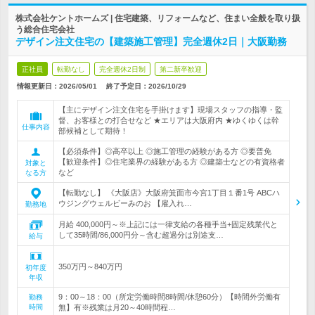
株式会社ケントホームズ | 住宅建築、リフォームなど、住まい全般を取り扱
う総合住宅会社
デザイン注文住宅の【建築施工管理】完全週休2日｜大阪勤務
正社員
転勤なし
完全週休2日制
第二新卒歓迎
情報更新日：2026/05/01
終了予定日：
2026/10/29
【主にデザイン注文住宅を手掛けます】現場スタッフの指導・監
督、お客様との打合せなど ★エリアは大阪府内 ★ゆくゆくは幹
仕事内容
部候補として期待！
【必須条件】◎高卒以上 ◎施工管理の経験がある方 ◎要普免
【歓迎条件】◎住宅業界の経験がある方 ◎建築士などの有資格者
対象と
など
なる方
【転勤なし】 《大阪店》大阪府箕面市今宮1丁目１番1号 ABCハ
ウジングウェルビーみのお 【雇入れ…
勤務地
月給 400,000円～※上記には一律支給の各種手当+固定残業代と
して35時間/86,000円分～含む超過分は別途支…
給与
350万円～840万円
初年度
年収
9：00～18：00（所定労働時間8時間/休憩60分）【時間外労働有
勤務
時間
無】有※残業は月20～40時間程…