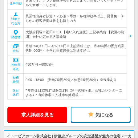
営業です。プラン提案から引き渡しまで、住まいづくりをトータ
仕事内容
ルでサポートします。
異業種出身者歓迎！＜必須＞専修・各種学校卒以上、要普免、何
対象と
らかの顧客折衝経験をお持ちの方
なる方
大阪府貝塚市福田102-1 【雇い入れ直後】上記事業所 【変更の範
囲】会社の定める各事業所
勤務地
月給250,000円～376,000円※上記月給には、月30時間の固定残業
代54,000円～を含む※超過分は別途支給…
給与
450万円～800万円
初年度
年収
勤務
9:00～18:00 （実働7時間30分／休憩1時間30分）※残業あり
時間
* 年間休日120日* 週休2日制（第一火曜＋他／会社カレンダーに
休日
休暇
よる）* 有給休暇（入社半年経過後…
求人詳細を見る
気になる
イトーピアホーム株式会社 | 伊藤忠グループの安定基盤が魅力の住宅メーカ