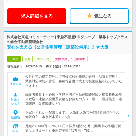
求人詳細を見る
気になる
株式会社東急コミュニティー | 東急不動産HDグループ・業界トップクラス
の総合不動産管理会社
安心を支える【公営住宅管理（建築設備系）】★大阪
正社員
急募
学歴不問
女性のおしごと掲載中
情報更新日：2026/06/19
終了予定日：
2026/12/10
公営住宅の指定管理にて設備点検や修繕の進行・品質を管理し、
緊急対応や防火管理、各種報告書作成まで技術統括を担っていた
仕事内容
だきます。
経験者募集！＜必須＞学歴不問／不動産関連経験／顧客折衝経験
＜歓迎＞建築／設備系資格をお持ちの方（一級・二級建築士、建
対象と
築関連、設備関連など）
なる方
下記いずれかへ配属します。 大阪府大阪市平野区喜連東4-4-35
大阪府守口市京阪本通1-2-3損…
勤務地
月給280,000円～395,000円※試用期間3ヶ月（期間中の待遇に変
更はありません）※想定年収441万円～761…
給与