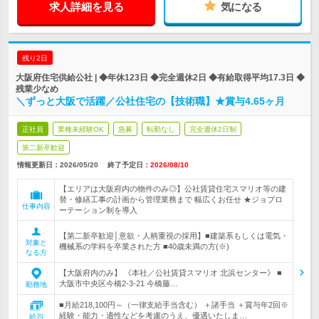
求人詳細を見る
気になる
残り2日
大阪府住宅供給公社 | ◆年休123日 ◆完全週休2日 ◆有給取得平均17.3日 ◆
残業少なめ
＼ずっと大阪で活躍／公社住宅の【技術職】★賞与4.65ヶ月
正社員
業種未経験OK
急募
転勤なし
完全週休2日制
第二新卒歓迎
情報更新日：2026/05/20
終了予定日：
2026/08/10
【エリアは大阪府内の物件のみ◎】公社賃貸住宅スマリオ等の建
替・修繕工事の計画から管理業務まで 幅広くお任せ ★ジョブロ
仕事内容
ーテーション制を導入
【第二新卒歓迎│意欲・人柄重視の採用】■建築系もしくは電気・
対象と
機械系の学科を卒業された方 ■40歳未満の方(※)
なる方
【大阪府内のみ】 《本社／公社賃貸スマリオ 北浜センター》 ■
大阪市中央区今橋2-3-21 今橋藤…
勤務地
■月給218,100円～（一律支給手当含む） ＋諸手当 ＋賞与年2回※
経験・能力・適性などを考慮のうえ、優遇いたしま…
給与