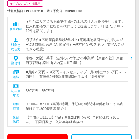
女性のおしごと掲載中
情報更新日：2026/07/10
終了予定日：
2026/10/08
▼担当エリアにある新築住宅用の土地の仕入れをお任せします。
仕入れ価格や戸数などを検討してご提案します。1日あたり10～
仕事内容
12件を訪問します。
必須条件■不動産営業経験3年以上■宅地建物取引士をお持ちの方
■普通自動車免許（AT限定可）■基本的なPCスキル（文字入力が
対象と
できる程度）
なる方
京都・大阪・兵庫・滋賀のいずれかの事業所 【京都本社】 京都
府京都市右京区山ノ内荒木町7-58 【…
勤務地
■月給23万円～34万円＋インセンティブ（月/1件につき5万円～15
万円）＋賞与年2回※試用期間3か月あり（条件変更…
給与
380万円～550万円
初年度
年収
9：00～18：00（実働8時間）休憩60分時間外労働有無：有※残
勤務
時間
業は月平均20時間程度です
【年間休日115日】* 完全週休2日制（火水）* 有給休暇（10日
休日
休暇
～）└下限日数は、入社半年経過後の…