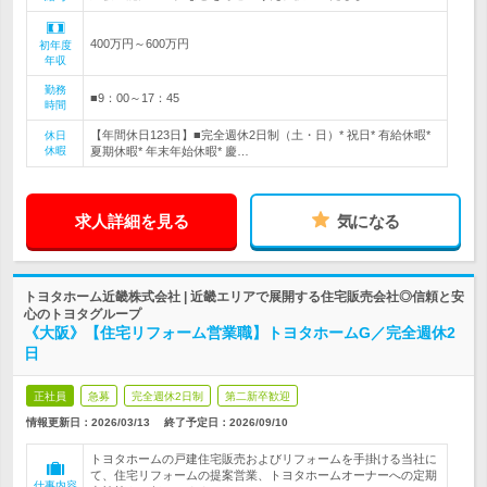
400万円～600万円
初年度
年収
勤務
■9：00～17：45
時間
【年間休日123日】■完全週休2日制（土・日）* 祝日* 有給休暇*
休日
休暇
夏期休暇* 年末年始休暇* 慶…
求人詳細を見る
気になる
トヨタホーム近畿株式会社 | 近畿エリアで展開する住宅販売会社◎信頼と安
心のトヨタグループ
《大阪》【住宅リフォーム営業職】トヨタホームG／完全週休2
日
正社員
急募
完全週休2日制
第二新卒歓迎
情報更新日：2026/03/13
終了予定日：
2026/09/10
トヨタホームの戸建住宅販売およびリフォームを手掛ける当社に
て、住宅リフォームの提案営業、トヨタホームオーナーへの定期
仕事内容