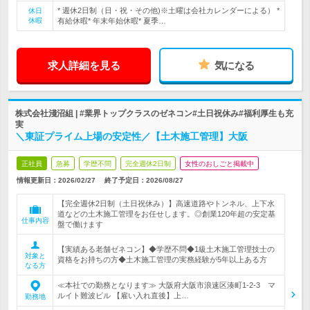
* 週休2日制（日・祝・その他)※土曜は会社カレンダーによる） *
休日
休暇
有給休暇* 年末年始休暇* 夏季…
求人詳細を見る
気になる
株式会社淺沼組 | #業界トップクラスのゼネコン#土日祝休み#福利厚生も充
実
＼東証プライム上場の安定性／【土木施工管理】大阪
正社員
急募
学歴不問
完全週休2日制
女性のおしごと掲載中
情報更新日：2026/02/27
終了予定日：
2026/08/27
【完全週休2日制（土日祝休み）】高速道路やトンネル、上下水
道などの土木施工管理をお任せします。◎創業120年超の安定基
仕事内容
盤で働けます
【実績ある老舗ゼネコン】◆学歴不問◆1級土木施工管理技士の
対象と
資格をお持ちの方◆土木施工管理の実務経験が5年以上ある方
なる方
≪本社での勤務となります≫ 大阪府大阪市浪速区湊町1-2-3 マ
ルイト難波ビル 【雇い入れ直後】上…
勤務地