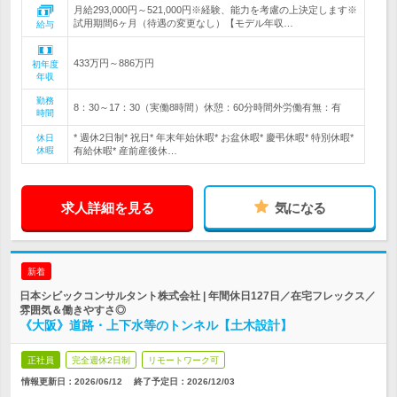
月給293,000円～521,000円※経験、能力を考慮の上決定します※
試用期間6ヶ月（待遇の変更なし）【モデル年収…
給与
433万円～886万円
初年度
年収
勤務
8：30～17：30（実働8時間）休憩：60分時間外労働有無：有
時間
* 週休2日制* 祝日* 年末年始休暇* お盆休暇* 慶弔休暇* 特別休暇*
休日
休暇
有給休暇* 産前産後休…
求人詳細を見る
気になる
新着
日本シビックコンサルタント株式会社 | 年間休日127日／在宅フレックス／
雰囲気＆働きやすさ◎
《大阪》道路・上下水等のトンネル【土木設計】
正社員
完全週休2日制
リモートワーク可
情報更新日：2026/06/12
終了予定日：
2026/12/03