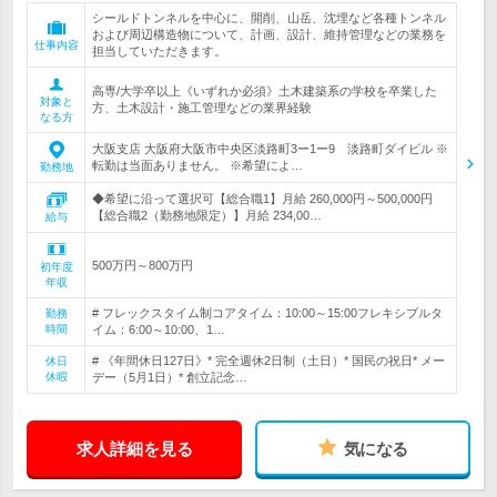
シールドトンネルを中心に、開削、山岳、沈埋など各種トンネル
および周辺構造物について、計画、設計、維持管理などの業務を
仕事内容
担当していただきます。
高専/大学卒以上《いずれか必須》土木建築系の学校を卒業した
対象と
方、土木設計・施工管理などの業界経験
なる方
大阪支店 大阪府大阪市中央区淡路町3ー1ー9 淡路町ダイビル ※
転勤は当面ありません。 ※希望によ…
勤務地
◆希望に沿って選択可【総合職1】月給 260,000円～500,000円
【総合職2（勤務地限定）】月給 234,00…
給与
500万円～800万円
初年度
年収
# フレックスタイム制コアタイム：10:00～15:00フレキシブルタ
勤務
時間
イム：6:00～10:00、1…
# 《年間休日127日》* 完全週休2日制（土日）* 国民の祝日* メー
休日
休暇
デー（5月1日）* 創立記念…
求人詳細を見る
気になる