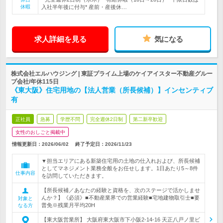
休暇
入社半年後に付与* 産前・産後休…
求人詳細を見る
気になる
株式会社エルハウジング | 東証プライム上場のケイアイスター不動産グルー
プ会社/年休115日
《東大阪》住宅用地の【法人営業（所長候補）】インセンティブ
有
正社員
急募
学歴不問
完全週休2日制
第二新卒歓迎
女性のおしごと掲載中
情報更新日：2026/06/02
終了予定日：
2026/11/23
▼担当エリアにある新築住宅用の土地の仕入れおよび、所長候補
としてマネジメント業務全般をお任せします。1日あたり5～8件
仕事内容
を訪問していただきます。
【所長候補／あなたの経験と資格を、次のステージで活かしませ
んか？】《必須》■不動産業界での営業経験■宅地建物取引士■要
対象と
普免※残業月平均20H
なる方
【東大阪営業所】 大阪府東大阪市下小阪2-14-16 天正八戸ノ里ビ