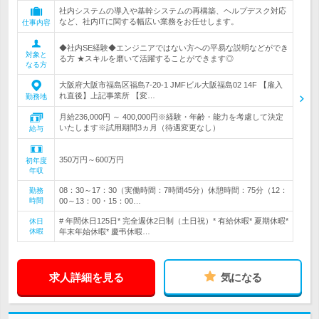
社内システムの導入や基幹システムの再構築、ヘルプデスク対応
など、社内ITに関する幅広い業務をお任せします。
仕事内容
◆社内SE経験◆エンジニアではない方への平易な説明などができ
対象と
る方 ★スキルを磨いて活躍することができます◎
なる方
大阪府大阪市福島区福島7-20-1 JMFビル大阪福島02 14F 【雇入
れ直後】上記事業所 【変…
勤務地
月給236,000円 ～ 400,000円※経験・年齢・能力を考慮して決定
いたします※試用期間3ヵ月（待遇変更なし）
給与
350万円～600万円
初年度
年収
08：30～17：30（実働時間：7時間45分）休憩時間：75分（12：
勤務
時間
00～13：00・15：00…
# 年間休日125日* 完全週休2日制（土日祝）* 有給休暇* 夏期休暇*
休日
休暇
年末年始休暇* 慶弔休暇…
求人詳細を見る
気になる