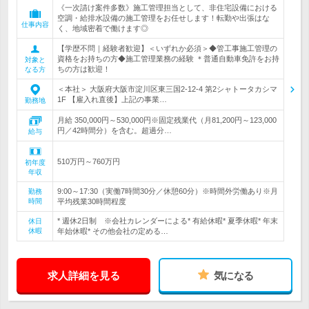
《一次請け案件多数》施工管理担当として、非住宅設備における
空調・給排水設備の施工管理をお任せします！転勤や出張はな
仕事内容
く、地域密着で働けます◎
【学歴不問｜経験者歓迎】＜いずれか必須＞◆管工事施工管理の
資格をお持ちの方◆施工管理業務の経験 ＊普通自動車免許をお持
対象と
ちの方は歓迎！
なる方
＜本社＞ 大阪府大阪市淀川区東三国2-12-4 第2シャトータカシマ
1F 【雇入れ直後】上記の事業…
勤務地
月給 350,000円～530,000円※固定残業代（月81,200円～123,000
円／42時間分）を含む。超過分…
給与
510万円～760万円
初年度
年収
9:00～17:30（実働7時間30分／休憩60分）※時間外労働あり※月
勤務
時間
平均残業30時間程度
* 週休2日制 ※会社カレンダーによる* 有給休暇* 夏季休暇* 年末
休日
休暇
年始休暇* その他会社の定める…
求人詳細を見る
気になる