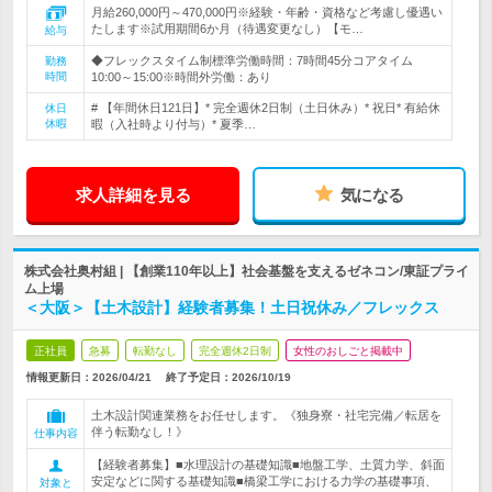
月給260,000円～470,000円※経験・年齢・資格など考慮し優遇い
たします※試用期間6か月（待遇変更なし）【モ…
給与
◆フレックスタイム制標準労働時間：7時間45分コアタイム
勤務
時間
10:00～15:00※時間外労働：あり
# 【年間休日121日】* 完全週休2日制（土日休み）* 祝日* 有給休
休日
休暇
暇（入社時より付与）* 夏季…
求人詳細を見る
気になる
株式会社奥村組 | 【創業110年以上】社会基盤を支えるゼネコン/東証プライ
ム上場
＜大阪＞【土木設計】経験者募集！土日祝休み／フレックス
正社員
急募
転勤なし
完全週休2日制
女性のおしごと掲載中
情報更新日：2026/04/21
終了予定日：
2026/10/19
土木設計関連業務をお任せします。《独身寮・社宅完備／転居を
伴う転勤なし！》
仕事内容
【経験者募集】■水理設計の基礎知識■地盤工学、土質力学、斜面
安定などに関する基礎知識■橋梁工学における力学の基礎事項、
対象と