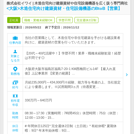
株式会社イワイ | 木造住宅向け建築資材や住宅設備機器を広く扱う専門商社
<大阪>木造住宅向け建築資材・住宅設備機器のBtoB【営業】
正社員
職種・業種未経験OK
学歴不問
完全週休2日制
情報更新日：2026/05/22
終了予定日：
2026/11/12
当社の営業職として、木造住宅や非住宅建築を手がける建設業者
向けに、建築資材の営業を行っていただきます。
仕事内容
【20代～40代活躍中！】学歴不問！業界・職種未経験歓迎！経歴
対象と
は不問です◎
なる方
大阪府大阪市福島区福島7-20-1 KM西梅田ビル14F 【雇入れ直
後】上記事業所 【変更の範囲】…
勤務地
月給235,000円～434,000円※経験、能力等を考慮の上、当社規定
により優遇します。※試用期間3ヵ月（待遇変更…
給与
330万円～640万円
初年度
年収
08:30～17:30（実働時間：7時間45分）休憩時間：75分（休憩：
勤務
時間
12:00～13:00・15…
# 年間休日125日* 完全週休2日制（土日祝）* 有給休暇* 夏期休
休日
休暇
暇：9日* 年末年始休暇：9日…