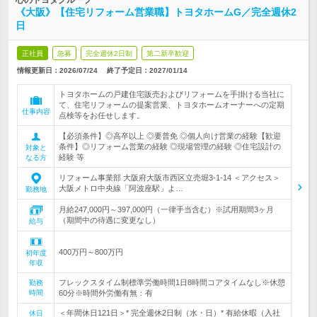
心のトヨタグループ
《大阪》【住宅リフォーム営業職】トヨタホームG／完全週休2
日
正社員
急募
完全週休2日制
第二新卒歓迎
情報更新日：2026/07/24
終了予定日：
2027/01/14
トヨタホームの戸建住宅販売およびリフォームを手掛ける当社に
て、住宅リフォームの提案営業、トヨタホームオーナーへの定期
仕事内容
点検等をお任せします。
【必須条件】◎高卒以上 ◎要普免 ◎個人向け営業の経験【歓迎
条件】◎リフォーム営業の経験 ◎現場管理の経験 ◎住宅設計の
対象と
経験 等
なる方
リフォーム事業部 大阪府大阪市西区立売堀3‐1‐14 ＜アクセス＞
大阪メトロ中央線「阿波座駅」よ…
勤務地
月給247,000円～397,000円（一律手当含む）※試用期間3ヶ月
（期間中の待遇に変更なし）
給与
400万円～800万円
初年度
年収
フレックスタイム制標準労働時間1日8時間コアタイムなし※休憩
勤務
時間
60分※時間外労働有無：有
＜年間休日121日＞* 完全週休2日制（水・日）* 有給休暇（入社
休日