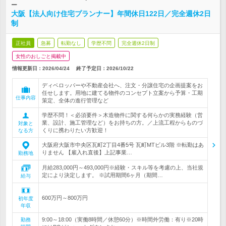
ー
大阪【法人向け住宅プランナー】年間休日122日／完全週休2日
制
正社員
急募
転勤なし
学歴不問
完全週休2日制
女性のおしごと掲載中
情報更新日：2026/04/24
終了予定日：
2026/10/22
ディベロッパーや不動産会社へ、注文・分譲住宅の企画提案をお
任せします。用地に建てる物件のコンセプト立案から予算・工期
仕事内容
策定、全体の進行管理など
学歴不問！＜必須要件＞木造物件に関する何らかの実務経験（営
業、設計、施工管理など）をお持ちの方。／上流工程からものづ
対象と
くりに携わりたい方歓迎！
なる方
大阪府大阪市中央区瓦町2丁目4番5号 瓦町MTビル3階 ※転勤はあ
りません 【雇入れ直後】上記事業…
勤務地
月給283,000円～493,000円※経験・スキル等を考慮の上、当社規
定により決定します。 ※試用期間6ヶ月（期間…
給与
600万円～800万円
初年度
年収
9:00～18:00（実働8時間／休憩60分）※時間外労働：有り※20時
勤務