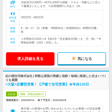
月給36万3,300円～43万4,200円※経験・スキル・年齢などに応じ
て優遇をいたします。※試用期間3ヵ月あり（待…
給与
700万円～900万円
初年度
年収
8：30～17：15（実働：7時間45分／休憩時60分）時間外労働：
勤務
時間
有
☆年間休日125日☆# 【休日】* 完全週休2日制（土・日・祝）* 年
休日
休暇
間有給休暇（10日～20日／入…
求人詳細を見る
気になる
紀の国住宅株式会社 | 和歌山屈指の実績と信頼！地域に根差した住まいづく
りを展開
<大阪>反響型営業！【戸建て住宅営業】★年休120日
正社員
職種・業種未経験OK
情報更新日：2026/05/14
終了予定日：
2026/09/28
展示場への来場やお問い合わせをいただいたお客様への完全反響