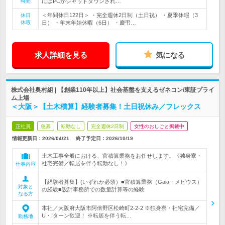
時間
にはPCがシャットダウンされ…
＜年間休日122日＞ ・完全週休2日制（土日祝） ・夏季休暇（3
休日
休暇
日） ・年末年始休暇（6日） ・慶弔…
求人詳細を見る
気になる
株式会社奥村組 | 【創業110年以上】社会基盤を支えるゼネコン/東証プライ
ム上場
＜大阪＞【土木積算】経験者募集！土日祝休み／フレックス
正社員
急募
転勤なし
完全週休2日制
女性のおしごと掲載中
情報更新日：2026/04/21
終了予定日：
2026/10/19
土木工事全般における、官積算業務をお任せします。《独身寮・
社宅完備／転居を伴う転勤なし！》
仕事内容
【経験者募集】(いずれか必須）■官積算業務（Gaia・メビウス）
対象と
の経験■設計事務所での数量計算等の経験
なる方
本社／大阪府大阪市阿倍野区松崎町2-2-2 ※独身寮・社宅完備／
U・Iターン歓迎！ ※転居を伴う転…
勤務地