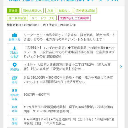
正社員
職種未経験OK
急募
転勤なし
完全週休2日制
第二新卒歓迎
リモートワーク可
女性のおしごと掲載中
情報更新日：2026/06/19
終了予定日：
2026/12/10
リーダーとして商品企画から広告宣伝、販売戦略、販売 管理、引
き渡しまでの一連の流れのマネジメントをお任せします！
仕事内容
【高卒以上】＜いずれか必須＞◆不動産業界での業務経験◆ハウ
スメーカー、設計会社等での戸建事業計画の企画・立案業務やプ
対象と
ロジェクトの管理業務経験
なる方
＜本社＞ 大阪府大阪市浪速区難波中二丁目7番2号 【雇入れ直
後】上記の事業所 【変更の範囲】会社の…
勤務地
月給 310,000円～360,000円※経験・年齢・能力を考慮して決定
いたします※試用期間3カ月（待遇変更なし）
給与
500万円～600万円
初年度
年収
# 1カ月単位の変形労働時間制（週平均40時間以内）標準労働時
勤務
時間
間帯 9:00～18:00標準労働時間…
# ★年間休日120日★* 完全週休2日制（土日休み）* 有給休暇* 夏
休日
休暇
季休暇（3日）* 年末年始休…