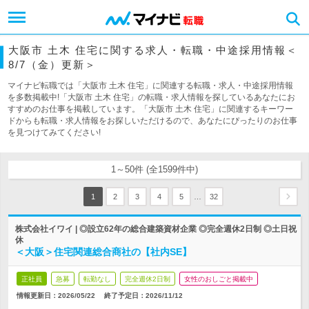
大阪市 土木 住宅に関する求人・転職・中途採用情報＜
8/7（金）更新＞
マイナビ転職では「大阪市 土木 住宅」に関連する転職・求人・中途採用情報
を多数掲載中!「大阪市 土木 住宅」の転職・求人情報を探しているあなたにお
すすめのお仕事を掲載しています。「大阪市 土木 住宅」に関連するキーワー
ドからも転職・求人情報をお探しいただけるので、あなたにぴったりのお仕事
を見つけてみてください!
1～50件 (全1599件中)
…
1
2
3
4
5
32
株式会社イワイ | ◎設立62年の総合建築資材企業 ◎完全週休2日制 ◎土日祝
休
＜大阪＞住宅関連総合商社の【社内SE】
正社員
急募
転勤なし
完全週休2日制
女性のおしごと掲載中
情報更新日：2026/05/22
終了予定日：
2026/11/12