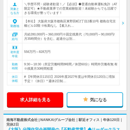
＼学歴不問・経験者歓迎！／【必須】◆普通自動車運転免許（AT
限定可）★不動産業界での営業経験歓迎！未経験からでも活躍で
対象と
きる環境が整っています！
なる方
【本社】 大阪府大阪市都島区東野田町2丁目2番10号 都島住宅京
橋ビル10階 ※転勤なし 【雇入れ…
勤務地
月給280,000円～360,000円※固定残業代（70,000円～90,000円/
月35時間分）を含む。超過分は別…
給与
556万円～828万円
初年度
年収
9:30～18:30（所定労働時間8時間／休憩60分）時間外労働有無:有
勤務
時間
※残業月30時間程度
# 【年間休日115日】2026年度2027年度は年間休日120日に増加
休日
休暇
予定！《休日》* 週休2日制…
求人詳細を見る
気になる
南海不動産株式会社 | NANKAIグループ会社｜駅近オフィス｜年休120日｜
完休2日
《大阪》分譲住宅企画開発の【不動産営業】◆リーダークラス