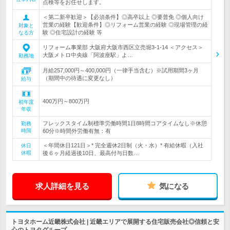
点検等をお任せします。
＜第二新卒歓迎＞【必須条件】◎高卒以上 ◎要普免 ◎個人向け
営業の経験【歓迎条件】◎リフォーム営業の経験 ◎現場管理の経
対象と
験 ◎住宅設計の経験 等
なる方
リフォーム事業部 大阪府大阪市西区立売堀3‐1‐14 ＜アクセス＞
大阪メトロ中央線「阿波座駅」よ…
勤務地
月給257,000円～400,000円（一律手当含む）※試用期間3ヶ月
（期間中の待遇に変更なし）
給与
400万円～800万円
初年度
年収
フレックスタイム制標準労働時間1日8時間コアタイムなし※休憩
勤務
時間
60分※時間外労働有無：有
＜年間休日121日＞* 完全週休2日制（火・水）* 有給休暇（入社
休日
休暇
後６ヶ月経過後10日、最高付与日数…
求人詳細を見る
気になる
トヨタホーム近畿株式会社 | 近畿エリアで展開する住宅販売会社◎信頼と安