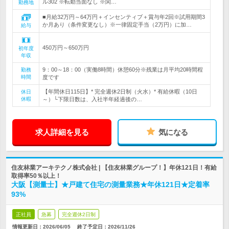
ル302 ※転勤当面なし ※関…
勤務地
■月給32万円～64万円＋インセンティブ＋賞与年2回※試用期間3
か月あり（条件変更なし）※一律固定手当（2万円）に加…
給与
450万円～650万円
初年度
年収
9：00～18：00（実働8時間）休憩60分※残業は月平均20時間程
勤務
時間
度です
【年間休日115日】* 完全週休2日制（火水）* 有給休暇（10日
休日
休暇
～）└下限日数は、入社半年経過後の…
求人詳細を見る
気になる
住友林業アーキテクノ株式会社 | 【住友林業グループ！】年休121日！有給
取得率50％以上！
大阪【測量士】★戸建て住宅の測量業務★年休121日★定着率
93%
正社員
急募
完全週休2日制
情報更新日：2026/06/05
終了予定日：
2026/11/26