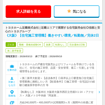
求人詳細を見る
気になる
トヨタホーム近畿株式会社 | 近畿エリアで展開する住宅販売会社◎信頼と安
心のトヨタグループ
《大阪》【住宅施工管理職】働きやすい環境／転勤無／完休2日
正社員
職種・業種未経験OK
急募
転勤なし
完全週休2日制
第二新卒歓迎
情報更新日：2026/03/13
終了予定日：
2026/09/10
トヨタホームの戸建住宅販売およびリフォームを手掛けている当
社にて、住宅の施工管理、品質・安全管理、着工～引渡しまで現
仕事内容
場管理をお任せします。
＜第二新卒大歓迎＞【必須条件】◎高卒以上◎要普免◎住宅施工
管理業務に挑戦したい方 【歓迎条件】◎施工管理・住宅設計の経
対象と
験◎建築系学部卒の方 等
なる方
【転勤なし】 大阪本社 大阪府大阪市西区立売堀3-1-14 ＜アクセ
ス＞ 大阪メトロ中央線「阿波座…
勤務地
月給240,000円～400,000円※試用期間3ヶ月（期間中の待遇に変