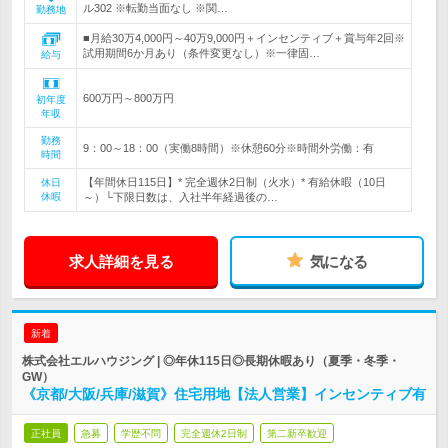
ル302 ※転勤当面なし ※関…
勤務地
■月給30万4,000円～40万9,000円＋インセンティブ＋賞与年2回※
試用期間6か月あり（条件変更なし）※一律固…
給与
600万円～800万円
初年度
年収
勤務
9：00～18：00（実働8時間）※休憩60分※時間外労働：有
時間
【年間休日115日】* 完全週休2日制（火水）* 有給休暇（10日
休日
休暇
～）└下限日数は、入社半年経過後の…
求人詳細を見る
気になる
新着
株式会社エルハウジング | ◎年休115日◎長期休暇あり（夏季・冬季・
GW）
《京都/大阪/兵庫/滋賀》住宅用地【法人営業】インセンティブ有
正社員
急募
学歴不問
完全週休2日制
第二新卒歓迎