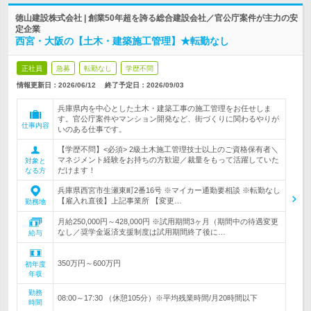
徳山建設株式会社 | 創業50年超を誇る総合建設会社／官公庁案件が主力の安
定企業
西宮・大阪の【土木・建築施工管理】★転勤なし
正社員
急募
転勤なし
学歴不問
情報更新日：2026/06/12
終了予定日：
2026/09/03
兵庫県内を中心とした土木・建築工事の施工管理をお任せしま
す。官公庁案件やマンション開発など、街づくりに関わるやりが
仕事内容
いのある仕事です。
【学歴不問】<必須> 2級土木施工管理技士以上のご資格保有者＼
マネジメント経験をお持ちの方歓迎／裁量をもって活躍していた
対象と
だけます！
なる方
兵庫県西宮市生瀬東町2番16号 ※マイカー通勤要相談 ※転勤なし
【雇入れ直後】上記事業所 【変更…
勤務地
月給250,000円～428,000円 ※試用期間3ヶ月（期間中の待遇変更
なし／奨学金返済支援制度は試用期間終了後に…
給与
350万円～600万円
初年度
年収
勤務
08:00～17:30 （休憩105分）※平均残業時間/月20時間以下
時間