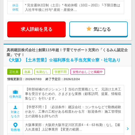
* 完全週休2日制（土日）* 有給休暇（10日～20日）└下限日数は
休日
休暇
入社半年後に付与* 産前・産後休…
求人詳細を見る
気になる
真柄建設株式会社 | 創業115年超！子育てサポート充実の「くるみん認定企
業」です！
《大阪》【土木営業】☆福利厚生＆手当充実☆寮・社宅あり
正社員
急募
転勤なし
学歴不問
女性のおしごと掲載中
情報更新日：2026/07/03
終了予定日：
2026/12/24
【幹部候補のポジション！】当社の営業職として、元請け土木工
事を受注するための、さまざまな業務（顧客訪問、提案、情報収
仕事内容
集など）を行います。
【学歴不問！】〈必須条件〉建設会社・コンサルなどで勤務経験
があり、工事の工程がある程度わかる方〈歓迎条件〉施工管理技
対象と
士の資格をお持ちの方
なる方
大阪事業部：大阪府大阪市淀川区宮原4－4－63 転勤：なし 【雇
入れ直後】上記事業所 【変更の範囲…
勤務地