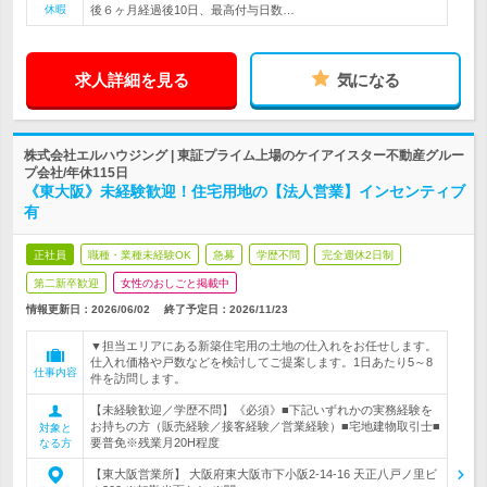
休暇
後６ヶ月経過後10日、最高付与日数…
求人詳細を見る
気になる
株式会社エルハウジング | 東証プライム上場のケイアイスター不動産グルー
プ会社/年休115日
《東大阪》未経験歓迎！住宅用地の【法人営業】インセンティブ
有
正社員
職種・業種未経験OK
急募
学歴不問
完全週休2日制
第二新卒歓迎
女性のおしごと掲載中
情報更新日：2026/06/02
終了予定日：
2026/11/23
▼担当エリアにある新築住宅用の土地の仕入れをお任せします。
仕入れ価格や戸数などを検討してご提案します。1日あたり5～8
仕事内容
件を訪問します。
【未経験歓迎／学歴不問】《必須》■下記いずれかの実務経験を
お持ちの方（販売経験／接客経験／営業経験）■宅地建物取引士■
対象と
要普免※残業月20H程度
なる方
【東大阪営業所】 大阪府東大阪市下小阪2-14-16 天正八戸ノ里ビ