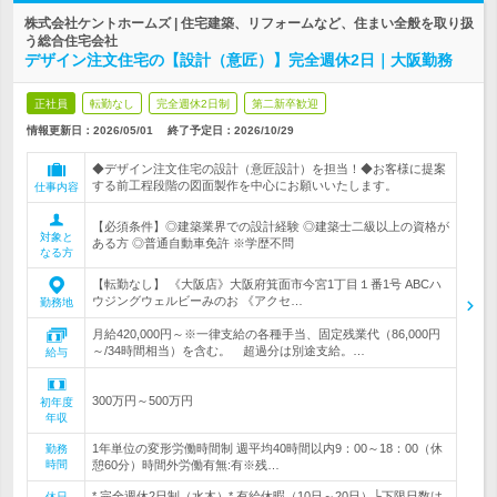
株式会社ケントホームズ | 住宅建築、リフォームなど、住まい全般を取り扱
う総合住宅会社
デザイン注文住宅の【設計（意匠）】完全週休2日｜大阪勤務
正社員
転勤なし
完全週休2日制
第二新卒歓迎
情報更新日：2026/05/01
終了予定日：
2026/10/29
◆デザイン注文住宅の設計（意匠設計）を担当！◆お客様に提案
する前工程段階の図面製作を中心にお願いいたします。
仕事内容
【必須条件】◎建築業界での設計経験 ◎建築士二級以上の資格が
対象と
ある方 ◎普通自動車免許 ※学歴不問
なる方
【転勤なし】 《大阪店》大阪府箕面市今宮1丁目１番1号 ABCハ
ウジングウェルビーみのお 《アクセ…
勤務地
月給420,000円～※一律支給の各種手当、固定残業代（86,000円
～/34時間相当）を含む。 超過分は別途支給。…
給与
300万円～500万円
初年度
年収
1年単位の変形労働時間制 週平均40時間以内9：00～18：00（休
勤務
時間
憩60分）時間外労働有無:有※残…
* 完全週休2日制（水木）* 有給休暇（10日～20日）└下限日数は
休日