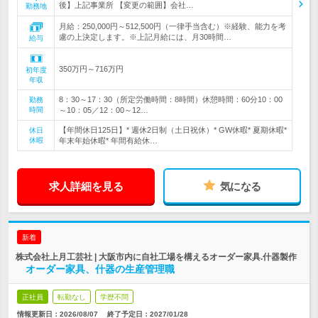
後】上記事業所 【変更の範囲】会社…
勤務地
月給：250,000円～512,500円（一律手当含む）※経験、能力を考
慮の上決定します。※上記月給には、月30時間…
給与
350万円～716万円
初年度
年収
8：30～17：30（所定労働時間：8時間）休憩時間：60分10：00
勤務
時間
～10：05／12：00～12…
【年間休日125日】* 週休2日制（土日祝休）* GW休暇* 夏期休暇*
休日
休暇
年末年始休暇* 年間有給休…
求人詳細を見る
気になる
新着
株式会社上月工芸社 | 大阪市内に自社工場を構えるオーダー家具.什器製作
オーダー家具、什器の生産管理職
正社員
転勤なし
学歴不問
情報更新日：2026/08/07
終了予定日：
2027/01/28