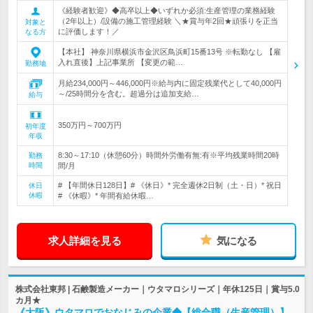
《経験者歓迎》◆高卒以上◆いずれか必須:生産管理の業務経験
（2年以上）/設備の施工管理経験 ＼★賞与年2回★頑張りを正当
対象と
に評価します！／
なる方
【本社】 神奈川県横浜市金沢区鳥浜町15番13号 ※転勤なし 【雇
入れ直後】上記事業所 【変更の範…
勤務地
月給234,000円～446,000円※給与内に固定残業代として40,000円
～/25時間分を含む。超過分は追加支給…
給与
350万円～700万円
初年度
年収
8:30～17:10（休憩60分）時間外労働有無:有※平均残業時間20時
勤務
時間
間/月
# 【年間休日128日】# 《休日》* 完全週休2日制（土・日）* 祝日
休日
休暇
# 《休暇》* 年間有給休暇…
求人詳細を見る
気になる
株式会社東邦 | 石鹸製造メーカー｜ウタマロシリーズ｜年休125日｜賞与5.0
カ月★
《大阪》ウタマロでおなじみの企業◆【総合職（生産管理）】