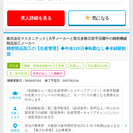
求人詳細を見る
気になる
株式会社マスタニテック | 大手メーカーと取引多数◎若手活躍中の精密機械
部品加工メーカー
精密部品加工の【生産管理】◆年休120日◆転勤なし◆未経験歓
迎
正社員
職種・業種未経験OK
急募
転勤なし
完全週休2日制
第二新卒歓迎
女性のおしごと掲載中
情報更新日：2026/07/24
終了予定日：
2027/01/14
《未経験から一流の生産管理へとステップアップ！》作業手順書
や生産スケジュールの作成など、モノづくりの要となる業務をお
仕事内容
任せします。
【未経験歓迎／第二新卒歓迎】《必須条件》高卒以上／何らかの
製造業での経験《歓迎条件》生産管理へキャリアチェンジしたい
対象と
／成長意欲がある方
なる方
安治川事業所：大阪府大阪市西区安治川1-1-10 ※転勤はありませ
ん。 【雇入れ直後】上記事業所…
勤務地