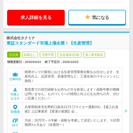
求人詳細を見る
気になる
株式会社タクミナ
東証スタンダード市場上場企業！【生産管理】
正社員
転勤なし
学歴不問
完全週休2日制
第二新卒歓迎
情報更新日：2026/04/24
終了予定日：
2026/10/22
精密ポンプの製造における生産管理業務全般をお任せします。生
産性向上、品質管理、原価管理など、工場全体のマネジメントに
仕事内容
挑戦！
製造業での就労経験をお持ちの方を歓迎します！経験年数や職種
は問いません。ものづくりへの情熱と向上心をお持ちの方、ぜひ
対象と
ご応募ください！
なる方
兵庫県朝来市生野町口銀谷2173 ◎マイカー通勤OK♪ 【雇入れ直
後】上記事業所 【変更の範囲】会…
勤務地
月給：26万円～※年齢・経験を考慮して決定いたします。※試用
期間3ヵ月あり（待遇同一）
給与