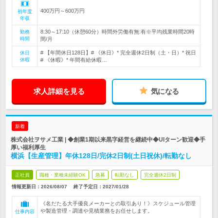
400万円～600万円
初年度
年収
8:30～17:10（休憩60分）時間外労働有無:有※平均残業時間20時
勤務
時間
間/月
# 【年間休日128日】# 《休日》* 完全週休2日制（土・日）* 祝日
休日
休暇
# 《休暇》* 年間有給休暇…
求人詳細を見る
気になる
新着
株式会社ヲサメ工業 | ◆創業1期以来黒字経営を継続中◆UIターン歓迎◆手
厚い福利厚生
横浜【生産管理】年休128日/完休2日制(土日祝休)/転勤なし
正社員
職種・業種未経験OK
急募
転勤なし
完全週休2日制
情報更新日：2026/08/07
終了予定日：
2027/01/28
《名だたる大手優良メーカーとの取引あり！》スケジュール管理
や製造管理・調達や見積業務をお任せします。
仕事内容