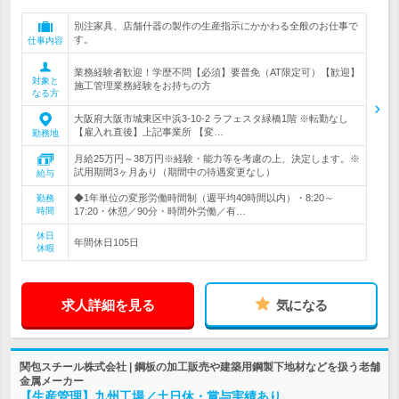
別注家具、店舗什器の製作の生産指示にかかわる全般のお仕事で
す。
仕事内容
業務経験者歓迎！学歴不問【必須】要普免（AT限定可）【歓迎】
対象と
施工管理業務経験をお持ちの方
なる方
大阪府大阪市城東区中浜3-10-2 ラフェスタ緑橋1階 ※転勤なし
【雇入れ直後】上記事業所 【変…
勤務地
月給25万円～38万円※経験・能力等を考慮の上、決定します。※
試用期間3ヶ月あり（期間中の待遇変更なし）
給与
◆1年単位の変形労働時間制（週平均40時間以内）・8:20～
勤務
時間
17:20・休憩／90分・時間外労働／有…
休日
年間休日105日
休暇
求人詳細を見る
気になる
関包スチール株式会社 | 鋼板の加工販売や建築用鋼製下地材などを扱う老舗
金属メーカー
【生産管理】九州工場／土日休・賞与実績あり