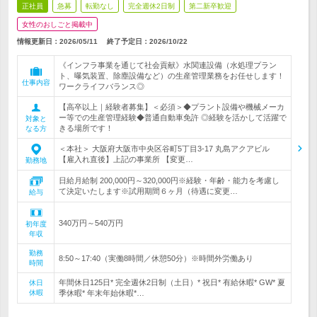
正社員
急募
転勤なし
完全週休2日制
第二新卒歓迎
女性のおしごと掲載中
情報更新日：2026/05/11
終了予定日：
2026/10/22
《インフラ事業を通じて社会貢献》水関連設備（水処理プラン
ト、曝気装置、除塵設備など）の生産管理業務をお任せします！
仕事内容
ワークライフバランス◎
【高卒以上｜経験者募集】＜必須＞◆プラント設備や機械メーカ
ー等での生産管理経験◆普通自動車免許 ◎経験を活かして活躍で
対象と
きる場所です！
なる方
＜本社＞ 大阪府大阪市中央区谷町5丁目3-17 丸島アクアビル
【雇入れ直後】上記の事業所 【変更…
勤務地
日給月給制 200,000円～320,000円※経験・年齢・能力を考慮し
て決定いたします※試用期間６ヶ月（待遇に変更…
給与
340万円～540万円
初年度
年収
勤務
8:50～17:40（実働8時間／休憩50分）※時間外労働あり
時間
年間休日125日* 完全週休2日制（土日）* 祝日* 有給休暇* GW* 夏
休日
休暇
季休暇* 年末年始休暇*…