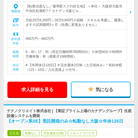
【転勤当面なし／最寄駅スグの好立地】 ＜本社＞ 大阪府大阪市
中央区松屋町7-7 カナデン大阪ビル…
勤務地
月給29万8,200円～39万9,800円※経験・スキルを考慮し、優遇し
ます※試用期間3ヶ月（待遇に変更ありません）
給与
460万円～660万円
初年度
年収
8：45～17：35（所定労働時間7時間50分）※休憩60分※時間外
勤務
時間
労働有無：有（残業月15時間程）
# 【年間休日126日】# 完全週休2日制（土日祝休み）* 有給休暇
休日
休暇
（1日～10日／入社直後より付与…
求人詳細を見る
気になる
テクノクリエイト株式会社 | 【東証プライム上場のカナデングループ】生産
設備システムを開発
【オープン系SE】受託開発のみ☆転勤なし大阪☆年休126日
正社員
転勤なし
完全週休2日制
リモートワーク可