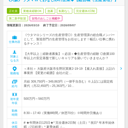
正社員
業種未経験OK
急募
転勤なし
完全週休2日制
第二新卒歓迎
女性のおしごと掲載中
情報更新日：2026/03/10
終了予定日：
2026/09/07
《ウタマロシリーズの生産管理◎》生産管理課の総合職メンバー
として、製造部門の生産管理をお任せします！幅広い仕事に携わ
仕事内容
るチャンス！
【大卒以上｜経験者募集】＜必須＞◆生産管理の経験 ◎創業100
対象と
年以上の安定基盤で新しいキャリアを築いていきませんか？
なる方
＜本社＞ 大阪府大阪市生野区巽東2-19-19 【雇入れ直後】上記の
事業所 【変更の範囲】会社の定…
勤務地
月給 309,750円～349,863円（一律手当含む）※上記には固定残
業代（月22,450円～25,363円／10…
給与
500万円～560万円
初年度
年収
勤務
8:30～17:40（実働8時間／休憩70分）※時間外労働あり
時間
# ★年間休日125日★* 完全週休2日制（土日）* 祝日* 年末年始休
休日
休暇
暇（7日程度）* 夏季休暇（…