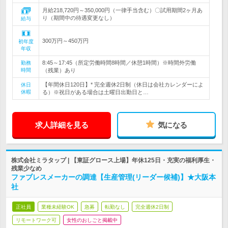
月給218,720円～350,000円（一律手当含む）〇試用期間2ヶ月あ
り（期間中の待遇変更なし）
給与
300万円～450万円
初年度
年収
8:45～17:45（所定労働時間8時間／休憩1時間）※時間外労働
勤務
時間
（残業）あり
【年間休日120日】* 完全週休2日制（休日は会社カレンダーによ
休日
休暇
る）※祝日がある場合は土曜日出勤日と…
求人詳細を見る
気になる
株式会社ミラタップ | 【東証グロース上場】年休125日・充実の福利厚生・
残業少なめ
ファブレスメーカーの調達【生産管理(リーダー候補)】★大阪本
社
正社員
業種未経験OK
急募
転勤なし
完全週休2日制
リモートワーク可
女性のおしごと掲載中