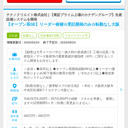
テクノクリエイト株式会社 | 【東証プライム上場のカナデングループ】生産
設備システムを開発
【オープン系SE】リーダー候補☆受託開発のみ☆転勤なし大阪
正社員
転勤なし
完全週休2日制
リモートワーク可
情報更新日：2026/02/24
終了予定日：
2026/08/24
【顧客は大手メーカー中心！納入時の達成感◎】工場の品質／生
産指示／データ集積等の重要業績評価指標（KPI）に関するシス
仕事内容
テム開発をお任せします。
＜必須＞◆高卒以上 ◆オープン系開発経験8年以上◆リーダー/案
件取りまとめ/部下後輩の教育や指導 いずれか1つ以上◆製造業
対象と
向けシステムの知見
なる方
【転勤当面なし／最寄駅スグの好立地】 ＜本社＞ 大阪府大阪市
中央区松屋町7-7 カナデン大阪ビル…
勤務地
月給29万8,200円～39万9,800円※経験・スキルを考慮し、優遇し
ます※試用期間3ヶ月（待遇に変更ありません）
給与
460万円～660万円
初年度
年収