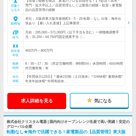
【現場で経験を積み、家電のプロを目指せる！】<必須＞高専・
専門・短大卒以上／品質管理もしくは製造の経験＜歓迎＞家電製
対象と
品の品質管理の経験
なる方
本社：大阪府東大阪市俊徳町5－5－29 転勤：なし 出張：海外出
張あり 【雇い入れ直後】上記事業所…
勤務地
月給：285,000～571,000円（以下手当を含む）一律職務調整手
当：32,250～64,750円固定残業手当（…
給与
400万円～800万円
初年度
年収
8：30～17：30 （所定労働時間：8時間0分）休憩時間：60分時間
勤務
時間
外労働有無：有
【年間休日125日】* 週休2日制（土日祝休）* GW休暇* 夏期休暇*
休日
休暇
年末年始休暇* 年間有給休…
求人詳細を見る
気になる
株式会社クリスタル電器 | 国内向けオーブンレンジ生産で高い実績！安定の
グローバル企業
転勤なし★海外で活躍できる！家電製品の【品質管理】東大阪