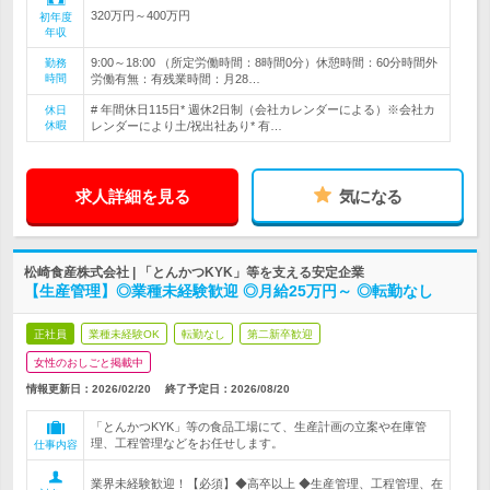
320万円～400万円
初年度
年収
9:00～18:00 （所定労働時間：8時間0分）休憩時間：60分時間外
勤務
時間
労働有無：有残業時間：月28…
# 年間休日115日* 週休2日制（会社カレンダーによる）※会社カ
休日
休暇
レンダーにより土/祝出社あり* 有…
求人詳細を見る
気になる
松崎食産株式会社 | 「とんかつKYK」等を支える安定企業
【生産管理】◎業種未経験歓迎 ◎月給25万円～ ◎転勤なし
正社員
業種未経験OK
転勤なし
第二新卒歓迎
女性のおしごと掲載中
情報更新日：2026/02/20
終了予定日：
2026/08/20
「とんかつKYK」等の食品工場にて、生産計画の立案や在庫管
理、工程管理などをお任せします。
仕事内容
業界未経験歓迎！【必須】◆高卒以上 ◆生産管理、工程管理、在