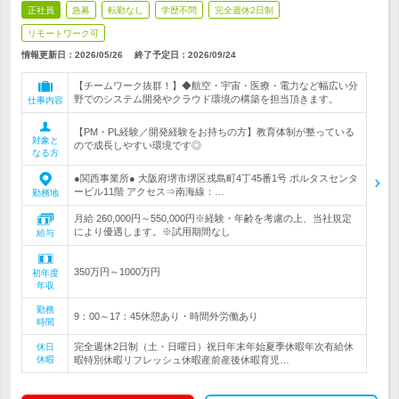
正社員
急募
転勤なし
学歴不問
完全週休2日制
リモートワーク可
情報更新日：2026/05/26
終了予定日：
2026/09/24
【チームワーク抜群！】◆航空・宇宙・医療・電力など幅広い分
野でのシステム開発やクラウド環境の構築を担当頂きます。
仕事内容
【PM・PL経験／開発経験をお持ちの方】教育体制が整っている
対象と
ので成長しやすい環境です◎
なる方
●関西事業所● 大阪府堺市堺区戎島町4丁45番1号 ポルタスセンタ
ービル11階 アクセス⇒南海線：…
勤務地
月給 260,000円～550,000円※経験・年齢を考慮の上、当社規定
により優遇します。※試用期間なし
給与
350万円～1000万円
初年度
年収
勤務
9：00～17：45休憩あり・時間外労働あり
時間
完全週休2日制（土・日曜日）祝日年末年始夏季休暇年次有給休
休日
休暇
暇特別休暇リフレッシュ休暇産前産後休暇育児…