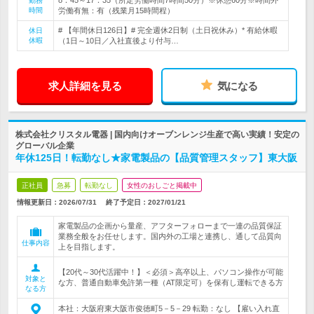
8：45～17：35（所定労働時間7時間50分）※休憩60分※時間外
勤務
時間
労働有無：有（残業月15時間程）
# 【年間休日126日】# 完全週休2日制（土日祝休み）* 有給休暇
休日
休暇
（1日～10日／入社直後より付与…
求人詳細を見る
気になる
株式会社クリスタル電器 | 国内向けオーブンレンジ生産で高い実績！安定の
グローバル企業
年休125日！転勤なし★家電製品の【品質管理スタッフ】東大阪
正社員
急募
転勤なし
女性のおしごと掲載中
情報更新日：2026/07/31
終了予定日：
2027/01/21
家電製品の企画から量産、アフターフォローまで一連の品質保証
業務全般をお任せします。国内外の工場と連携し、通して品質向
仕事内容
上を目指します。
【20代～30代活躍中！】＜必須＞高卒以上、パソコン操作が可能
対象と
な方、普通自動車免許第一種（AT限定可）を保有し運転できる方
なる方
本社：大阪府東大阪市俊徳町5－5－29 転勤：なし 【雇い入れ直