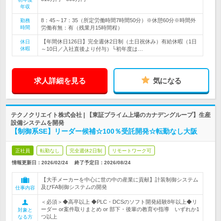
年収
8：45～17：35（所定労働時間7時間50分）※休憩60分※時間外
勤務
時間
労働有無：有（残業月15時間程）
【年間休日126日】完全週休2日制（土日祝休み）有給休暇（1日
休日
休暇
～10日／入社直後より付与）└初年度は…
求人詳細を見る
気になる
テクノクリエイト株式会社 | 【東証プライム上場のカナデングループ】生産
設備システムを開発
【制御系SE】リーダー候補☆100％受託開発☆転勤なし大阪
正社員
転勤なし
完全週休2日制
リモートワーク可
情報更新日：2026/02/24
終了予定日：
2026/08/24
【大手メーカーを中心に世の中の産業に貢献】計装制御システム
及びFA制御システムの開発
仕事内容
＜必須＞◆高卒以上 ◆PLC・DCSのソフト開発経験8年以上◆リ
ーダー or案件取りまとめ or 部下・後輩の教育や指導 いずれか1
対象と
つ以上
なる方