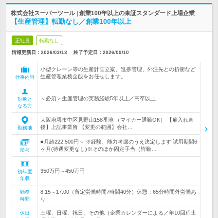
株式会社スーパーツール | 創業100年以上の東証スタンダード上場企業
【生産管理】転勤なし／創業100年以上
正社員
転勤なし
情報更新日：2026/03/13
終了予定日：
2026/09/10
小型クレーン等の生産計画立案、進捗管理、外注先との折衝など
生産管理業務全般をお任せします。
仕事内容
＜必須＞生産管理の実務経験5年以上／高卒以上
対象と
なる方
大阪府堺市中区見野山158番地 （マイカー通勤OK） 【雇入れ直
後】上記事業所 【変更の範囲】会社…
勤務地
■月給222,500円～ ※経験、能力考慮のうえ決定します 試用期間6
ヶ月(待遇変更なし)※そのほか固定手当（皆勤…
給与
350万円～450万円
初年度
年収
8:15～17:00（所定労働時間7時間40分）休憩：65分時間外労働あ
勤務
時間
り
土曜、日曜、祝日、その他（企業カレンダーによる／年10回程土
休日