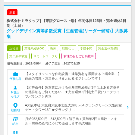
新着
株式会社ミラタップ | 【東証グロース上場】年間休日125日・完全週休2日
制（土日）
グッドデザイン賞等多数受賞【生産管理(リーダー候補)】大阪募
集
正社員
業種未経験OK
急募
転勤なし
学歴不問
完全週休2日制
第二新卒歓迎
リモートワーク可
女性のおしごと掲載中
情報更新日：2026/08/04
終了予定日：
2027/01/25
【スタイリッシュな住宅設備・建築資材を展開する上場企業！】
商品の管理・調達をとりまとめるポジションです！
仕事内容
【応募条件】製造業における生産管理経験が3年以上ある方※そ
の他詳細をご覧ください ★完全週休2日制(土日祝) ワークライ
対象と
フバランスと両立！
なる方
■大阪本社 大阪府大阪市北区大深町5-54 グラングリーン大阪南館
ゲートタワー13F ★グラングリ…
勤務地
月給252,500 円 - 312,500円＋諸手当＋賞与年2回※経験・スキ
ル・前職の給与に応じて優遇します※試用期…
給与