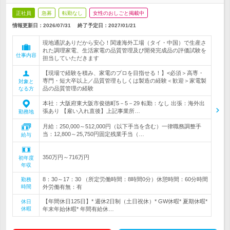
正社員
急募
転勤なし
女性のおしごと掲載中
情報更新日：2026/07/31
終了予定日：
2027/01/21
現地通訳ありだから安心！関連海外工場（タイ・中国）で生産さ
れた調理家電、生活家電の品質管理及び開発完成品の評価試験を
仕事内容
担当していただきます
【現場で経験を積み、家電のプロを目指せる！】<必須＞高専・
専門・短大卒以上／品質管理もしくは製造の経験＜歓迎＞家電製
対象と
品の品質管理の経験
なる方
本社：大阪府東大阪市俊徳町5－5－29 転勤：なし 出張：海外出
張あり 【雇い入れ直後】上記事業所…
勤務地
月給：250,000～512,000円（以下手当を含む）一律職務調整手
当：12,800～25,750円固定残業手当（…
給与
350万円～716万円
初年度
年収
8：30～17：30 （所定労働時間：8時間0分）休憩時間：60分時間
勤務
時間
外労働有無：有
【年間休日125日】* 週休2日制（土日祝休）* GW休暇* 夏期休暇*
休日
休暇
年末年始休暇* 年間有給休…