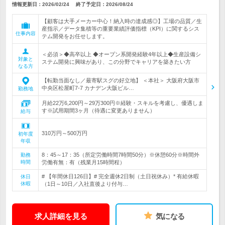
情報更新日：2026/02/24
終了予定日：
2026/08/24
【顧客は大手メーカー中心！納入時の達成感◎】工場の品質／生
産指示／データ集積等の重要業績評価指標（KPI）に関するシス
仕事内容
テム開発をお任せします。
＜必須＞◆高卒以上 ◆オープン系開発経験4年以上◆生産設備シ
対象と
ステム開発に興味があり、この分野でキャリアを築きたい方
なる方
【転勤当面なし／最寄駅スグの好立地】 ＜本社＞ 大阪府大阪市
中央区松屋町7-7 カナデン大阪ビル…
勤務地
月給22万6,200円～29万300円※経験・スキルを考慮し、優遇しま
す※試用期間3ヶ月（待遇に変更ありません）
給与
310万円～500万円
初年度
年収
8：45～17：35（所定労働時間7時間50分）※休憩60分※時間外
勤務
時間
労働有無：有（残業月15時間程）
# 【年間休日126日】# 完全週休2日制（土日祝休み）* 有給休暇
休日
休暇
（1日～10日／入社直後より付与…
求人詳細を見る
気になる