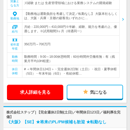
対象と
ズ経験 または 生産管理領域における業務システムの開発経験
なる方
【勤務地は通勤負担を考慮して決定／転勤なし】 大阪本社もしく
は、大阪・兵庫・京都の顧客先いずれかに…
勤務地
月給：220,000円～410,000円※年齢、経験、能力を考慮の上、優
遇します。※試用期間3ヶ月（待遇同一）
給与
350万円～700万円
初年度
年収
勤務時間：9:00～18:00休憩時間：60分時間外労働有無：有（残
勤務
時間
業月平均10H程度）
# ＜年間休日124日＞・完全週休2日制（土日）・祝日・夏季休暇
休日
休暇
（5日）・年末年始（6日）・有給休暇…
求人詳細を見る
気になる
株式会社ステップ | 【完全週休2日制(土日)／年間休日123日／福利厚生完
備】
《大阪》【SE】★将来のPL/PM候補も歓迎 ★転勤なし