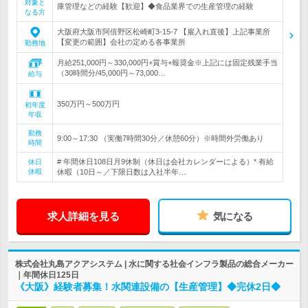
対象と
庫管理などの経験【歓迎】◆食品業界での生産管理の経験
なる方
大阪府大阪市阿倍野区松崎町3-15-7 【雇入れ直後】上記事業所
【変更の範囲】会社の定める各事業所
勤務地
月給251,000円～330,000円+賞与+報奨金※上記には固定残業手当
（30時間分/45,000円～73,000…
給与
350万円～500万円
初年度
年収
勤務
9:00～17:30 （実働7時間30分／休憩60分）※時間外労働あり
時間
# 年間休日108日月9休制（休日は会社カレンダーによる）* 有給
休日
休暇
休暇（10日～／下限日数は入社半年…
求人詳細を見る
気になる
株式会社丸島アクアシステム | 水に関する社会インフラ製品の総合メーカー
｜年間休日125日
《大阪》経験者募集！水関連設備の【生産管理】◆完休2日◆