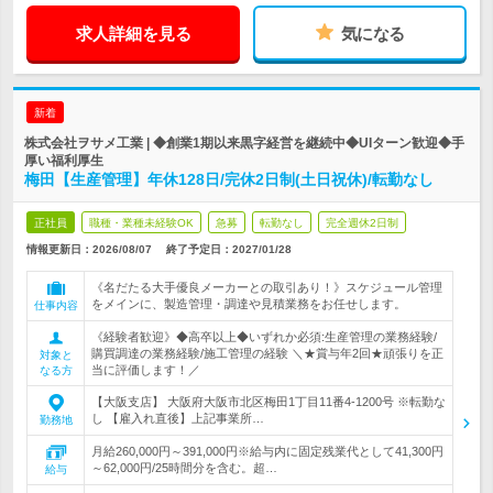
求人詳細を見る
気になる
新着
株式会社ヲサメ工業 | ◆創業1期以来黒字経営を継続中◆UIターン歓迎◆手
厚い福利厚生
梅田【生産管理】年休128日/完休2日制(土日祝休)/転勤なし
正社員
職種・業種未経験OK
急募
転勤なし
完全週休2日制
情報更新日：2026/08/07
終了予定日：
2027/01/28
《名だたる大手優良メーカーとの取引あり！》スケジュール管理
をメインに、製造管理・調達や見積業務をお任せします。
仕事内容
《経験者歓迎》◆高卒以上◆いずれか必須:生産管理の業務経験/
購買調達の業務経験/施工管理の経験 ＼★賞与年2回★頑張りを正
対象と
当に評価します！／
なる方
【大阪支店】 大阪府大阪市北区梅田1丁目11番4-1200号 ※転勤な
し 【雇入れ直後】上記事業所…
勤務地
月給260,000円～391,000円※給与内に固定残業代として41,300円
～62,000円/25時間分を含む。超…
給与