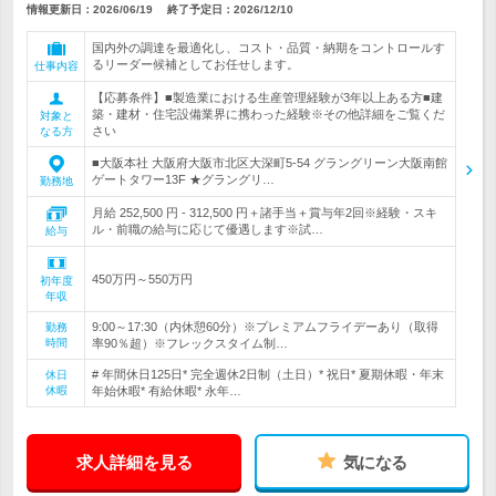
情報更新日：2026/06/19
終了予定日：
2026/12/10
国内外の調達を最適化し、コスト・品質・納期をコントロールす
るリーダー候補としてお任せします。
仕事内容
【応募条件】■製造業における生産管理経験が3年以上ある方■建
築・建材・住宅設備業界に携わった経験※その他詳細をご覧くだ
対象と
さい
なる方
■大阪本社 大阪府大阪市北区大深町5-54 グラングリーン大阪南館
ゲートタワー13F ★グラングリ…
勤務地
月給 252,500 円 - 312,500 円＋諸手当＋賞与年2回※経験・スキ
ル・前職の給与に応じて優遇します※試…
給与
450万円～550万円
初年度
年収
9:00～17:30（内休憩60分）※プレミアムフライデーあり（取得
勤務
時間
率90％超）※フレックスタイム制…
# 年間休日125日* 完全週休2日制（土日）* 祝日* 夏期休暇・年末
休日
休暇
年始休暇* 有給休暇* 永年…
求人詳細を見る
気になる