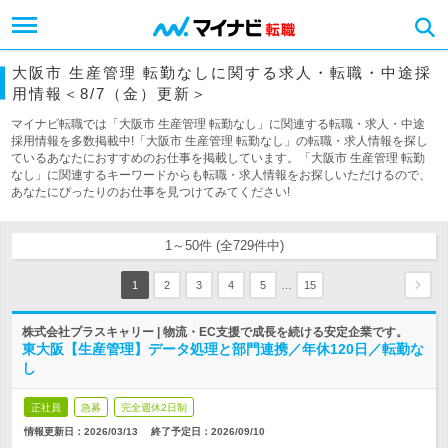
大阪市 生産管理 転勤なしに関する求人・転職・中途採
用情報＜8/7（金）更新＞
マイナビ転職では「大阪市 生産管理 転勤なし」に関連する転職・求人・中途
採用情報を多数掲載中!「大阪市 生産管理 転勤なし」の転職・求人情報を探し
ているあなたにおすすめのお仕事を掲載しています。「大阪市 生産管理 転勤
なし」に関連するキーワードからも転職・求人情報をお探しいただけるので、
あなたにぴったりのお仕事を見つけてみてください!
1～50件 (全729件中)
…
1
2
3
4
5
15
株式会社プラスキャリー | 物流・EC支援で成長を続ける安定企業です。
東大阪【生産管理】データ処理と部門連携／年休120日／転勤な
し
正社員
急募
完全週休2日制
情報更新日：2026/03/13
終了予定日：
2026/09/10