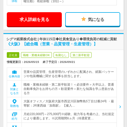
休暇
曜出勤） 有給休暇（10日～）
求人詳細を見る
気になる
シグマ紙業株式会社 | 年休115日◆社員食堂あり◆環境負荷の軽減に貢献
《大阪》【総合職（営業・品質管理・生産管理）】
正社員
職種・業種未経験OK
転勤なし
第二新卒歓迎
情報更新日：2026/05/15
終了予定日：
2026/09/21
営業や品質管理、生産管理のいずれかに配属され、紙製パッケー
ジや包装機械に関する仕事を担当します。
仕事内容
職種・業種未経験・第二新卒歓迎！＜必須要件＞大卒以上、普通
自動車免許をお持ちの方＜歓迎要件＞新たな知識を学ぶ意欲があ
対象と
る方
なる方
大阪オフィス／大阪府大阪市西淀川区御幣島5丁目12番24号 ・最
寄駅：JR東西線「加島駅」 【雇入…
勤務地
月給220,000円～275,000円※経験、能力等を考慮の上、当社規定
により優遇します。※試用期間6ヵ月（待遇変更…
給与