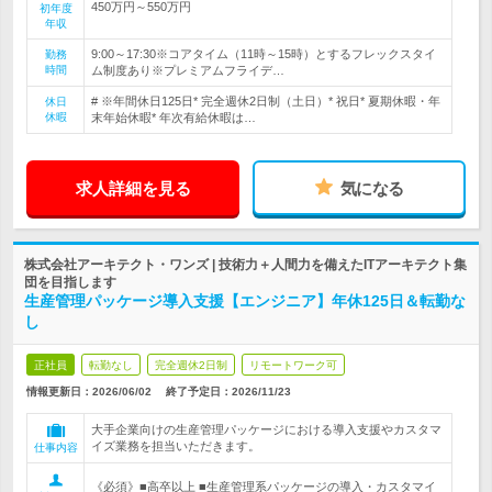
450万円～550万円
初年度
年収
9:00～17:30※コアタイム（11時～15時）とするフレックスタイ
勤務
時間
ム制度あり※プレミアムフライデ…
# ※年間休日125日* 完全週休2日制（土日）* 祝日* 夏期休暇・年
休日
休暇
末年始休暇* 年次有給休暇は…
求人詳細を見る
気になる
株式会社アーキテクト・ワンズ | 技術力＋人間力を備えたITアーキテクト集
団を目指します
生産管理パッケージ導入支援【エンジニア】年休125日＆転勤な
し
正社員
転勤なし
完全週休2日制
リモートワーク可
情報更新日：2026/06/02
終了予定日：
2026/11/23
大手企業向けの生産管理パッケージにおける導入支援やカスタマ
イズ業務を担当いただきます。
仕事内容
《必須》■高卒以上 ■生産管理系パッケージの導入・カスタマイ