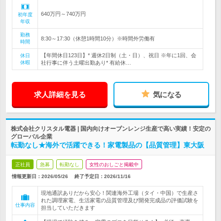
640万円～740万円
初年度
年収
勤務
8:30～17:30（休憩1時間10分）※時間外労働有
時間
【年間休日123日】* 週休2日制（土・日）、祝日 ※年に1回、会
休日
休暇
社行事に伴う土曜出勤あり* 有給休…
求人詳細を見る
気になる
株式会社クリスタル電器 | 国内向けオーブンレンジ生産で高い実績！安定の
グローバル企業
転勤なし★海外で活躍できる！家電製品の【品質管理】東大阪
正社員
急募
転勤なし
女性のおしごと掲載中
情報更新日：2026/05/26
終了予定日：
2026/11/16
現地通訳ありだから安心！関連海外工場（タイ・中国）で生産さ
れた調理家電、生活家電の品質管理及び開発完成品の評価試験を
仕事内容
担当していただきます