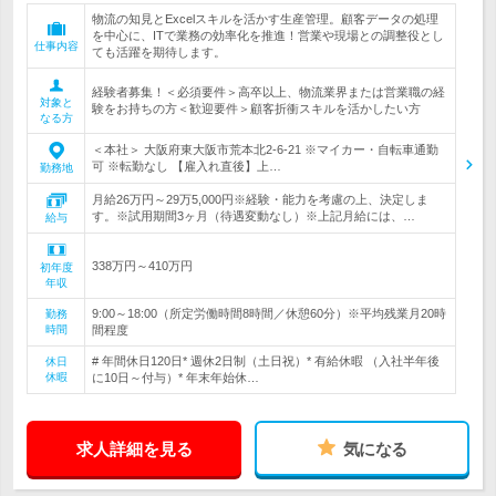
物流の知見とExcelスキルを活かす生産管理。顧客データの処理
を中心に、ITで業務の効率化を推進！営業や現場との調整役とし
仕事内容
ても活躍を期待します。
経験者募集！＜必須要件＞高卒以上、物流業界または営業職の経
対象と
験をお持ちの方＜歓迎要件＞顧客折衝スキルを活かしたい方
なる方
＜本社＞ 大阪府東大阪市荒本北2-6-21 ※マイカー・自転車通勤
可 ※転勤なし 【雇入れ直後】上…
勤務地
月給26万円～29万5,000円※経験・能力を考慮の上、決定しま
す。※試用期間3ヶ月（待遇変動なし）※上記月給には、…
給与
338万円～410万円
初年度
年収
9:00～18:00（所定労働時間8時間／休憩60分）※平均残業月20時
勤務
時間
間程度
# 年間休日120日* 週休2日制（土日祝）* 有給休暇 （入社半年後
休日
休暇
に10日～付与）* 年末年始休…
求人詳細を見る
気になる