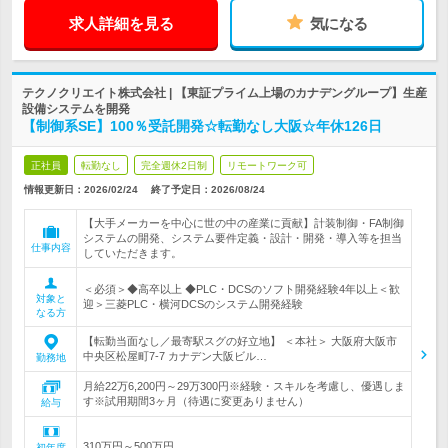
求人詳細を見る
気になる
テクノクリエイト株式会社 | 【東証プライム上場のカナデングループ】生産
設備システムを開発
【制御系SE】100％受託開発☆転勤なし大阪☆年休126日
正社員
転勤なし
完全週休2日制
リモートワーク可
情報更新日：2026/02/24
終了予定日：
2026/08/24
【大手メーカーを中心に世の中の産業に貢献】計装制御・FA制御
システムの開発、システム要件定義・設計・開発・導入等を担当
仕事内容
していただきます。
＜必須＞◆高卒以上 ◆PLC・DCSのソフト開発経験4年以上＜歓
対象と
迎＞三菱PLC・横河DCSのシステム開発経験
なる方
【転勤当面なし／最寄駅スグの好立地】 ＜本社＞ 大阪府大阪市
中央区松屋町7-7 カナデン大阪ビル…
勤務地
月給22万6,200円～29万300円※経験・スキルを考慮し、優遇しま
す※試用期間3ヶ月（待遇に変更ありません）
給与
310万円～500万円
初年度