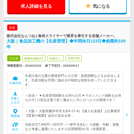
求人詳細を見る
気になる
新着
株式会社なんつね | 食肉スライサーで業界を牽引する老舗メーカー。
大阪｜食品加工機の【生産管理】◆年間休日123日◆創業約100
年
正社員
業種未経験OK
転勤なし
学歴不問
情報更新日：2026/03/20
終了予定日：
2026/09/17
生産計画の立案や製造部門との工程・負荷調整などをお任せしま
す。生産活動を円滑に進める中核的な役割を担っていただきま
仕事内容
す。
＜必須＞ ▼生産管理経験をお持ちの方▼マネジメント経験をお持
対象と
ちの方│◎安定企業で長く働きたい方にぴったりの環境です！
なる方
＜大阪＞ 大阪府藤井寺市大井4-17-41 【雇入れ直後】上記事業所
【変更の範囲】会社の定める各…
勤務地
月給42万7,900円～50万円（一律手当含む）※経験・年齢・資格
など考慮し優遇いたします※試用期間3か月（待遇変更…
給与