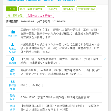
正社員
職種・業種未経験OK
転勤なし
学歴不問
完全週休2日制
第二新卒歓迎
女性のおしごと掲載中
情報更新日：2026/07/02
終了予定日：
2026/10/08
工場の生産計画を立案し、現場への指示や受発注、工程・納期・
在庫を管理。帳票データ入力や進捗確認で、生産性と納期遵守を
仕事内容
両立実現をお任せします！
未経験歓迎！イチからスキルを身に付けて活躍できる環境★＜必
須＞普通自動車免許（第一種）＜歓迎＞鉄鋼・建材の知識、社内
対象と
外と円滑に連携できる方
なる方
【九州工場】 福岡県糟屋郡久山町大字山田2305-1 （登尾工業団
地内） ※車通勤OK ※転勤なし…
勤務地
月給250,000円～400,000円※経験、能力を考慮の上、当社規定に
より決定いたします。※試用期間3か月（待遇に…
給与
350万円～580万円
初年度
年収
勤務
8:30～17:00（実働7.5時間/休憩60分）時間外労働有無:有
時間
【年間休日125日】《休日》* 完全週休2日制（土日） ※原則土
休日
休暇
日休み／祝日は出勤となります《休暇》…