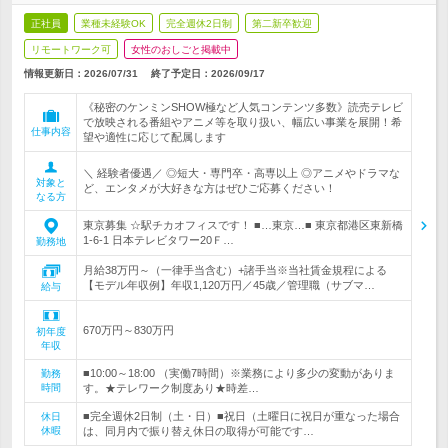
正社員
業種未経験OK
完全週休2日制
第二新卒歓迎
リモートワーク可
女性のおしごと掲載中
情報更新日：2026/07/31
終了予定日：
2026/09/17
《秘密のケンミンSHOW極など人気コンテンツ多数》読売テレビ
で放映される番組やアニメ等を取り扱い、幅広い事業を展開！希
仕事内容
望や適性に応じて配属します
＼ 経験者優遇／ ◎短大・専門卒・高専以上 ◎アニメやドラマな
対象と
ど、エンタメが大好きな方はぜひご応募ください！
なる方
東京募集 ☆駅チカオフィスです！ ■…東京…■ 東京都港区東新橋
1-6-1 日本テレビタワー20Ｆ…
勤務地
月給38万円～（一律手当含む）+諸手当※当社賃金規程による
【モデル年収例】年収1,120万円／45歳／管理職（サブマ…
給与
670万円～830万円
初年度
年収
■10:00～18:00 （実働7時間）※業務により多少の変動がありま
勤務
時間
す。★テレワーク制度あり★時差…
■完全週休2日制（土・日）■祝日（土曜日に祝日が重なった場合
休日
休暇
は、同月内で振り替え休日の取得が可能です…