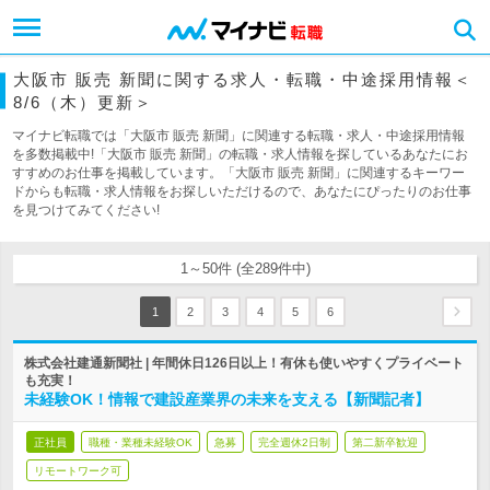
大阪市 販売 新聞に関する求人・転職・中途採用情報＜
8/6（木）更新＞
マイナビ転職では「大阪市 販売 新聞」に関連する転職・求人・中途採用情報
を多数掲載中!「大阪市 販売 新聞」の転職・求人情報を探しているあなたにお
すすめのお仕事を掲載しています。「大阪市 販売 新聞」に関連するキーワー
ドからも転職・求人情報をお探しいただけるので、あなたにぴったりのお仕事
を見つけてみてください!
1～50件 (全289件中)
1
2
3
4
5
6
株式会社建通新聞社 | 年間休日126日以上！有休も使いやすくプライベート
も充実！
未経験OK！情報で建設産業界の未来を支える【新聞記者】
正社員
職種・業種未経験OK
急募
完全週休2日制
第二新卒歓迎
リモートワーク可