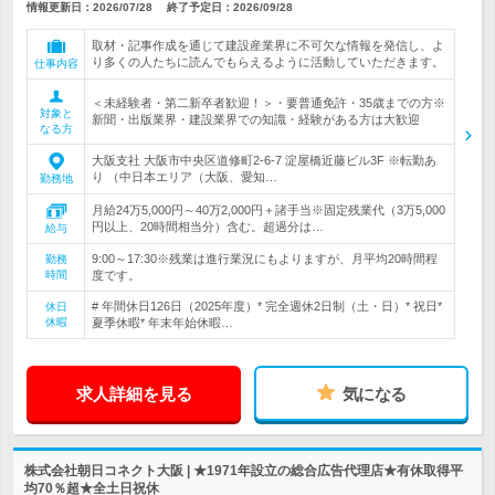
情報更新日：2026/07/28
終了予定日：
2026/09/28
取材・記事作成を通じて建設産業界に不可欠な情報を発信し、よ
り多くの人たちに読んでもらえるように活動していただきます。
仕事内容
＜未経験者・第二新卒者歓迎！＞・要普通免許・35歳までの方※
対象と
新聞・出版業界・建設業界での知識・経験がある方は大歓迎
なる方
大阪支社 大阪市中央区道修町2-6-7 淀屋橋近藤ビル3F ※転勤あ
り （中日本エリア（大阪、愛知…
勤務地
月給24万5,000円～40万2,000円＋諸手当※固定残業代（3万5,000
円以上、20時間相当分）含む。超過分は…
給与
9:00～17:30※残業は進行業況にもよりますが、月平均20時間程
勤務
時間
度です。
# 年間休日126日（2025年度）* 完全週休2日制（土・日）* 祝日*
休日
休暇
夏季休暇* 年末年始休暇…
求人詳細を見る
気になる
株式会社朝日コネクト大阪 | ★1971年設立の総合広告代理店★有休取得平
均70％超★全土日祝休