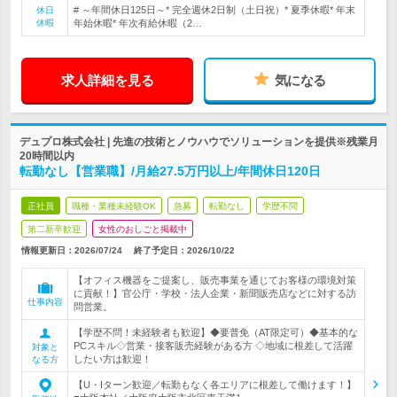
# ～年間休日125日～* 完全週休2日制（土日祝）* 夏季休暇* 年末
休日
休暇
年始休暇* 年次有給休暇（2…
求人詳細を見る
気になる
デュプロ株式会社 | 先進の技術とノウハウでソリューションを提供※残業月
20時間以内
転勤なし【営業職】/月給27.5万円以上/年間休日120日
正社員
職種・業種未経験OK
急募
転勤なし
学歴不問
第二新卒歓迎
女性のおしごと掲載中
情報更新日：2026/07/24
終了予定日：
2026/10/22
【オフィス機器をご提案し、販売事業を通じてお客様の環境対策
に貢献！】官公庁・学校・法人企業・新聞販売店などに対する訪
仕事内容
問営業。
【学歴不問！未経験者も歓迎】◆要普免（AT限定可）◆基本的な
PCスキル◇営業・接客販売経験がある方 ◇地域に根差して活躍
対象と
したい方は歓迎！
なる方
【U・Iターン歓迎／転勤もなく各エリアに根差して働けます！】