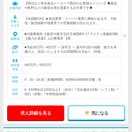
【明治など有名食品メーカーで既存のお客様がメイン♪】◆食品
や飲料などの販促企画を提案するお仕事です◆
仕事内容
【未経験OK】★食品業界・スーパー業界に興味がある方、大歓
対象と
迎！販売経験や他業界での営業経験が活かせます。
なる方
■大阪事務所 大阪府大阪市北区天神西町5-17 アクティ南森町8階
【雇入れ直後】上記事業所 【変…
勤務地
■月給30万円～40万円 ＋ 諸手当 ＋ 賞与年2回※経験・能力を考
慮の上、決定いたします※試用期間6カ月あり（同条…
給与
400万円～550万円
初年度
年収
勤務
9：30～18:30（実働8時間）休憩60分時間外労働：有
時間
# 【年間休日120日以上】《休日》* 完全週休2日制（シフト制）*
休日
休暇
祝日《休暇》* 年間有給休暇*…
求人詳細を見る
気になる