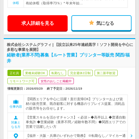
休暇
有給休暇（取得率73％）* 年末年始…
求人詳細を見る
気になる
株式会社システムグラフィ | 【設立以来25年連続黒字！ソフト開発を中心に
多彩な事業を展開】
経験者(業界不問)募集【ルート営業】プリンター等販売 関西/福
井
正社員
業種未経験OK
転勤なし
完全週休2日制
第二新卒歓迎
リモートワーク可
女性のおしごと掲載中
情報更新日：2026/05/29
終了予定日：
2026/11/19
【関西エリアを中心に活躍！直行直帰OK】プリンターおよび資
材の販売営業、既存顧客に対する機器のリプレイス提案、消耗品
仕事内容
の販売等をお任せします。
【営業スキルを活かすチャンス】＜必須＞◆高卒以上 ◆普通自動
車免許 ◆営業経験（業界不問／経験年数不問）◆関西エリアでの
対象と
営業で活躍したい方
なる方
【福井・大阪・兵庫のいずれかで勤務】 ※転勤なし／マイカー通