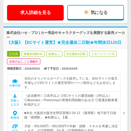
求人詳細を見る
気になる
株式会社ハセ・プロ | カー用品やキャラクターグッズを展開する販売メーカ
ー
《大阪》【ECサイト運営】★完全週休二日制★年間休日125日
正社員
業種未経験OK
転勤なし
完全週休2日制
リモートワーク可
女性のおしごと掲載中
情報更新日：2026/05/01
終了予定日：
2026/10/29
当社のオリジナルカーグッズを販売している、自社サイトや楽天
市場などのECサイトの運営管理やページ制作などをお任せしま
仕事内容
す。
《必須要件》◎高卒以上 ◎ECサイトの運営経験（2年以上）
◎illustrator／Photoshopの実務利用経験のある方 ◎普通自動車運
対象と
転免許など
なる方
■本社 大阪府大阪市生野区巽東2-20-12 《最寄駅》地下鉄千日前
線「南巽駅」 ★転勤なし 【雇…
勤務地
月給：300,000円～350,000円※年齢・経験・スキルを考慮し決定
します。※試用期間：3か月（試用期間中は月給…
給与