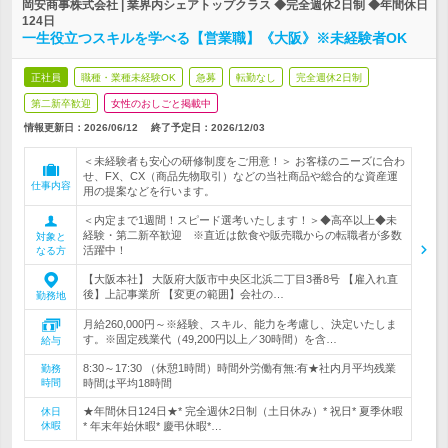
岡安商事株式会社 | 業界内シェアトップクラス ◆完全週休2日制 ◆年間休日
124日
一生役立つスキルを学べる【営業職】《大阪》※未経験者OK
正社員
職種・業種未経験OK
急募
転勤なし
完全週休2日制
第二新卒歓迎
女性のおしごと掲載中
情報更新日：2026/06/12
終了予定日：
2026/12/03
＜未経験者も安心の研修制度をご用意！＞ お客様のニーズに合わ
せ、FX、CX（商品先物取引）などの当社商品や総合的な資産運
仕事内容
用の提案などを行います。
＜内定まで1週間！スピード選考いたします！＞◆高卒以上◆未
経験・第二新卒歓迎 ※直近は飲食や販売職からの転職者が多数
対象と
活躍中！
なる方
【大阪本社】 大阪府大阪市中央区北浜二丁目3番8号 【雇入れ直
後】上記事業所 【変更の範囲】会社の…
勤務地
月給260,000円～※経験、スキル、能力を考慮し、決定いたしま
す。※固定残業代（49,200円以上／30時間）を含…
給与
8:30～17:30 （休憩1時間）時間外労働有無:有★社内月平均残業
勤務
時間
時間は平均18時間
★年間休日124日★* 完全週休2日制（土日休み）* 祝日* 夏季休暇
休日
休暇
* 年末年始休暇* 慶弔休暇*…