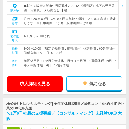
■本社 大阪府大阪市生野区巽東2-20-12 《最寄駅》地下鉄千日前
線「南巽駅」 ★転勤なし 【雇…
勤務地
月給：300,000円～350,000円※年齢・経験・スキルを考慮し決定
します。※試用期間：3か月（試用期間中は月給…
給与
400万円～500万円
初年度
年収
9:00～18:00 （所定労働時間：8時間0分）休憩時間：60分時間外
勤務
時間
労働有無：有（月15～20時…
年間休日数：125日完全週休二日制（土日祝）* 夏季休暇（4日）*
休日
休暇
年末年始休暇（4日）* 有給休暇
求人詳細を見る
気になる
株式会社NIコンサルティング | ★年間休日125日／経営コンサル×自社ITで企
業のDX化を支援
＼1万6千社超の支援実績／【コンサルティング】未経験OK※大
阪