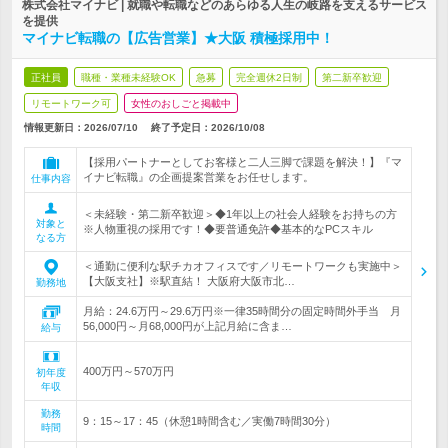
株式会社マイナビ | 就職や転職などのあらゆる人生の岐路を支えるサービス
を提供
マイナビ転職の【広告営業】★大阪 積極採用中！
正社員
職種・業種未経験OK
急募
完全週休2日制
第二新卒歓迎
リモートワーク可
女性のおしごと掲載中
情報更新日：2026/07/10
終了予定日：
2026/10/08
【採用パートナーとしてお客様と二人三脚で課題を解決！】『マ
イナビ転職』の企画提案営業をお任せします。
仕事内容
＜未経験・第二新卒歓迎＞◆1年以上の社会人経験をお持ちの方
対象と
※人物重視の採用です！◆要普通免許◆基本的なPCスキル
なる方
＜通勤に便利な駅チカオフィスです／リモートワークも実施中＞
【大阪支社】※駅直結！ 大阪府大阪市北…
勤務地
月給：24.6万円～29.6万円※一律35時間分の固定時間外手当 月
56,000円～月68,000円が上記月給に含ま…
給与
400万円～570万円
初年度
年収
勤務
9：15～17：45（休憩1時間含む／実働7時間30分）
時間