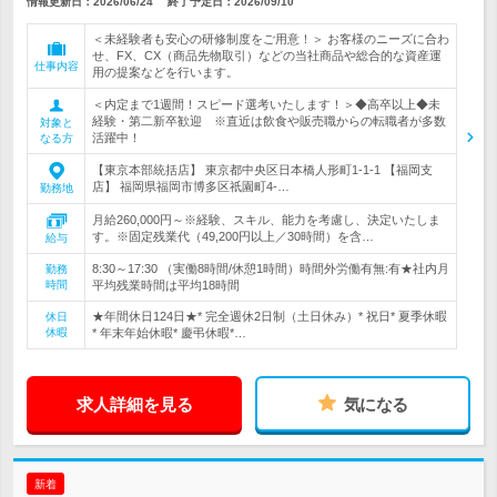
情報更新日：2026/06/24
終了予定日：
2026/09/10
＜未経験者も安心の研修制度をご用意！＞ お客様のニーズに合わ
せ、FX、CX（商品先物取引）などの当社商品や総合的な資産運
仕事内容
用の提案などを行います。
＜内定まで1週間！スピード選考いたします！＞◆高卒以上◆未
経験・第二新卒歓迎 ※直近は飲食や販売職からの転職者が多数
対象と
活躍中！
なる方
【東京本部統括店】 東京都中央区日本橋人形町1-1-1 【福岡支
店】 福岡県福岡市博多区祇園町4-…
勤務地
月給260,000円～※経験、スキル、能力を考慮し、決定いたしま
す。※固定残業代（49,200円以上／30時間）を含…
給与
8:30～17:30 （実働8時間/休憩1時間）時間外労働有無:有★社内月
勤務
時間
平均残業時間は平均18時間
★年間休日124日★* 完全週休2日制（土日休み）* 祝日* 夏季休暇
休日
休暇
* 年末年始休暇* 慶弔休暇*…
求人詳細を見る
気になる
新着