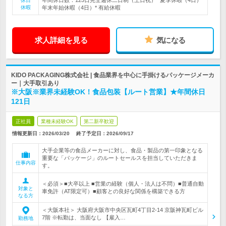
年間休日数：125日完全週休二日制（土日祝）* 夏季休暇（4日）*
休日
休暇
年末年始休暇（4日）* 有給休暇
求人詳細を見る
気になる
KIDO PACKAGING株式会社 | 食品業界を中心に手掛けるパッケージメーカ
ー｜大手取引あり
※大阪※業界未経験OK！食品包装【ルート営業】★年間休日
121日
正社員
業種未経験OK
第二新卒歓迎
情報更新日：2026/03/20
終了予定日：
2026/09/17
大手企業等の食品メーカーに対し、食品・製品の第一印象となる
重要な「パッケージ」のルートセールスを担当していただきま
仕事内容
す。
＜必須＞■大卒以上 ■営業の経験（個人・法人は不問）■普通自動
対象と
車免許（AT限定可）■顧客との良好な関係を構築できる方
なる方
＜大阪本社＞ 大阪府大阪市中央区瓦町4丁目2-14 京阪神瓦町ビル
7階 ※転勤は、当面なし 【雇入…
勤務地