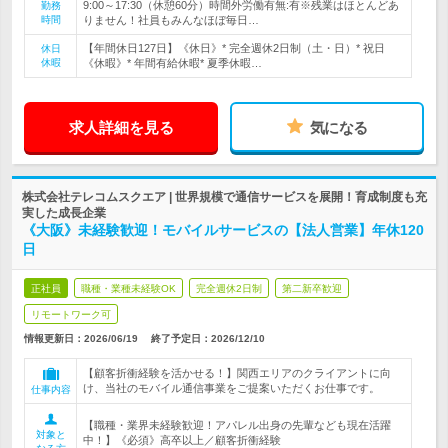
9:00～17:30（休憩60分）時間外労働有無:有※残業はほとんどあ
勤務
時間
りません！社員もみんなほぼ毎日…
【年間休日127日】《休日》* 完全週休2日制（土・日）* 祝日
休日
休暇
《休暇》* 年間有給休暇* 夏季休暇…
求人詳細を見る
気になる
株式会社テレコムスクエア | 世界規模で通信サービスを展開！育成制度も充
実した成長企業
《大阪》未経験歓迎！モバイルサービスの【法人営業】年休120
日
正社員
職種・業種未経験OK
完全週休2日制
第二新卒歓迎
リモートワーク可
情報更新日：2026/06/19
終了予定日：
2026/12/10
【顧客折衝経験を活かせる！】関西エリアのクライアントに向
け、当社のモバイル通信事業をご提案いただくお仕事です。
仕事内容
【職種・業界未経験歓迎！アパレル出身の先輩なども現在活躍
対象と
中！】《必須》高卒以上／顧客折衝経験