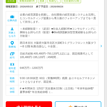
正社員
業種未経験OK
急募
転勤なし
完全週休2日制
情報更新日：2026/05/15
終了予定日：
2026/08/24
企業の経営課題を把握し、自社開発の経営支援システムを活用し
たコンサルティング提案から導入後のフォローアップまでを一貫
仕事内容
して担当します。
＜未経験歓迎！＞《必須》■社会人経験3年■コンサルティングに
興味をお持ちの方《歓迎》◆BtoB課題解決型営業経験をお持ちの
対象と
方歓迎！
なる方
西日本支社 大阪府大阪市北区大深町3-1 グランフロント大阪タワ
ーB 12階 転勤当面なし ※全国…
勤務地
日給月給制:405,480円~750,120円上記には、固定残業代として
105,480円~195,120円（45時間…
給与
648万円～1200万円
初年度
年収
9:00~18:00休憩: 60分（実働8時間）残業: あり※セルフマネジメ
勤務
時間
ントとなりますが、固定残…
# ★年間休日: 125日* 完全週休2日制（土日祝）* 年末年始休暇*
休日
休暇
夏季休暇* 年次有給休暇（…