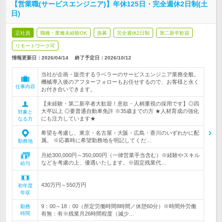
【営業職(サービスエンジニア)】年休125日・完全週休2日制(土
日)
正社員
職種・業種未経験OK
急募
完全週休2日制
第二新卒歓迎
リモートワーク可
情報更新日：2026/04/14
終了予定日：
2026/10/12
当社が企画・販売するラベラーのサービスエンジニア業務全般。
機械導入後のアフターフォローもお任せするので、お客様と永く
仕事内容
お付き合いできます。
【未経験・第二新卒者大歓迎！意欲・人柄重視の採用です】◎四
大卒以上 ◎要普通自動車免許 ※35歳までの方 ★人材育成の強化
対象と
にも注力しています★
なる方
希望を考慮し、東京・名古屋・大阪・広島・香川のいずれかに配
属。 ※応募時に希望勤務地を明記してくだ…
勤務地
月給300,000円～350,000円（一律営業手当含む）※経験やスキル
などを考慮の上、優遇いたします。※固定残業代…
給与
430万円～550万円
初年度
年収
9：00～18：00（所定労働時間8時間／休憩60分）※時間外労働
勤務
時間
有無：有※残業月26時間程度（減少…