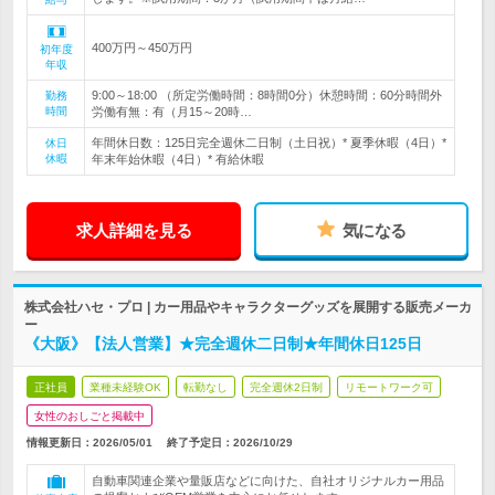
400万円～450万円
初年度
年収
9:00～18:00 （所定労働時間：8時間0分）休憩時間：60分時間外
勤務
時間
労働有無：有（月15～20時…
年間休日数：125日完全週休二日制（土日祝）* 夏季休暇（4日）*
休日
休暇
年末年始休暇（4日）* 有給休暇
求人詳細を見る
気になる
株式会社ハセ・プロ | カー用品やキャラクターグッズを展開する販売メーカ
ー
《大阪》【法人営業】★完全週休二日制★年間休日125日
正社員
業種未経験OK
転勤なし
完全週休2日制
リモートワーク可
女性のおしごと掲載中
情報更新日：2026/05/01
終了予定日：
2026/10/29
自動車関連企業や量販店などに向けた、自社オリジナルカー用品