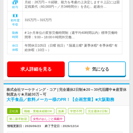
月給：28万円～※経験、能力を考慮の上決定します※上記には固
定残業代（60,000円～／月34時間分）を含む。超過分…
給与
315万円～315万円
初年度
年収
# 1か月単位の変形労働時間制（週平均40時間以内）標準労働時
勤務
時間
間帯：9:00～18:00※時間外労働…
年間休日105日（日曜 祝日）* 隔週土曜* 夏季休暇* 冬季休暇* 有
休日
休暇
給休暇（10日～）
求人詳細を見る
気になる
株式会社マーケティング・コア | 完全週休2日制★20～30代活躍中★産育休
制度あり★月給30万～可
大手食品／飲料メーカー様のPR！【企画営業】■大阪勤務
正社員
職種・業種未経験OK
急募
学歴不問
完全週休2日制
第二新卒歓迎
女性のおしごと掲載中
情報更新日：2026/06/23
終了予定日：
2026/12/14