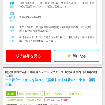
月給220,000円～330,000円※経験・スキルを考慮し、優遇します
※試用期間3ヶ月あり（待遇に変更なし）
給与
380万円～570万円
初年度
年収
9:00～18:00（所定労働時間8時間）時間外労働有無：有休憩時
勤務
時間
間：60分※残業月20時間程
# 【年間休日121日】* 完全週休2日制（土日祝休み）* 年末年始休
休日
休暇
暇（7日）* 有給休暇（入社後…
求人詳細を見る
気になる
岡安商事株式会社 | 業界内シェアトップクラス ◆完全週休2日制 ◆年間休日
124日
一生役立つスキルを学べる【営業】※未経験OK／東京・福岡・
大阪
正社員
職種・業種未経験OK
急募
転勤なし
学歴不問
完全週休2日制
第二新卒歓迎
女性のおしごと掲載中