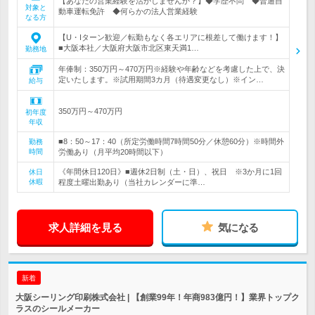
【あなたの営業経験を活かしませんか？】◆学歴不問 ◆普通自
対象と
動車運転免許 ◆何らかの法人営業経験
なる方
【U・Iターン歓迎／転勤もなく各エリアに根差して働けます！】
■大阪本社／大阪府大阪市北区東天満1…
勤務地
年俸制：350万円～470万円※経験や年齢などを考慮した上で、決
定いたします。※試用期間3カ月（待遇変更なし）※イン…
給与
350万円～470万円
初年度
年収
■8：50～17：40（所定労働時間7時間50分／休憩60分）※時間外
勤務
時間
労働あり（月平均20時間以下）
《年間休日120日》■週休2日制（土・日）、祝日 ※3か月に1回
休日
休暇
程度土曜出勤あり（当社カレンダーに準…
求人詳細を見る
気になる
新着
大阪シーリング印刷株式会社 | 【創業99年！年商983億円！】業界トップク
ラスのシールメーカー