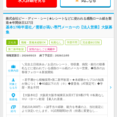
求人詳細を見る
気になる
株式会社ピー・ディー・シー | ★レシートなどに使われる感熱ロール紙を製
造★年間休日127日
基本17時半退社／需要が高い専門メーカーの【法人営業】大阪募
集
正社員
職種・業種未経験OK
転勤なし
学歴不問
完全週休2日制
第二新卒歓迎
女性のおしごと掲載中
情報更新日：2026/05/15
終了予定日：
2026/11/05
＼完全土日祝休み／お店のレシート、領収書、病院・銀行の順番
札などに使われている感熱ロール紙のメーカー営業。◆既存のお
仕事内容
客様フォロー＆新規開拓
＜若手層から積極採用×第二新卒歓迎＞★未経験からプロの知識
が身につく！◆40歳以下の方（※）◆要普免（AT限定可）◆学
対象と
歴・男女不問
なる方
【大阪本社】 大阪府大阪市城東区永田3丁目9番27号 ※転勤なし
※U・Iターン歓迎 【雇入れ直後…
勤務地
月給218,000円～＋諸手当※経験、能力を考慮の上、当社規定に
より決定いたします。※試用期間3か月（待遇に変更なし…
給与