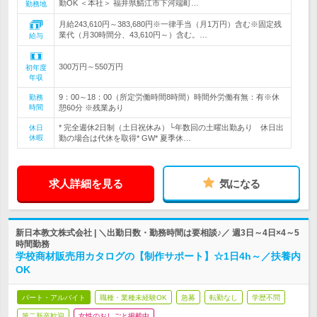
勤OK ＜本社＞ 福井県鯖江市下河端町…
勤務地
月給243,610円～383,680円※一律手当（月1万円）含む※固定残
業代（月30時間分、43,610円～）含む。…
給与
300万円～550万円
初年度
年収
9：00～18：00（所定労働時間8時間）時間外労働有無：有※休
勤務
時間
憩60分 ※残業あり
* 完全週休2日制（土日祝休み）└年数回の土曜出勤あり 休日出
休日
休暇
勤の場合は代休を取得* GW* 夏季休…
求人詳細を見る
気になる
新日本教文株式会社 | ＼出勤日数・勤務時間は要相談♪／ 週3日～4日×4～5
時間勤務
学校商材販売用カタログの【制作サポート】☆1日4h～／扶養内
OK
パート・アルバイト
職種・業種未経験OK
急募
転勤なし
学歴不問
第二新卒歓迎
女性のおしごと掲載中