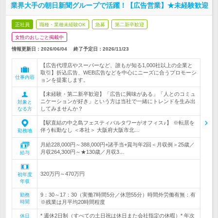
業界大手の朝日新聞グループで活躍！【広告営業】★未経験歓迎
正社員
職種・業種未経験OK
急募
第二新卒歓迎
女性のおしごと掲載中
情報更新日：2026/06/04
終了予定日：
2026/11/23
【広告代理店やスーパーなど、誰もが知る1,000社以上の企業と
取引】折込広告、WEB広告などを中心にニーズに合うプロモーシ
仕事内容
ョンを提案します。
【未経験・第二新卒歓迎】「広告に興味がある」「人とのコミュ
ニケーションが好き」という方は当社で一緒にトレンドを生み出
対象と
してみませんか？
なる方
【駅直結の中之島フェスティバルタワーがオフィス♪】 ※転居を
伴う転勤なし ＜本社＞ 大阪府大阪市北…
勤務地
月給228,000円～388,000円+諸手当+賞与年2回＜月収例＞25歳／
月収264,300円～★130歳／月収3…
給与
320万円～470万円
初年度
年収
9：30～17：30（実働7時間5分／休憩55分）時間外労働有無：有
勤務
時間
※残業は月平均20時間程度
* 週休2日制（すべての土日祝は休日また会社指定の休暇）* 年次
休日