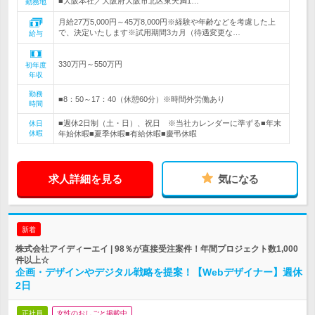
■大阪本社／大阪府大阪市北区東天満1…
勤務地
月給27万5,000円～45万8,000円※経験や年齢などを考慮した上
で、決定いたします※試用期間3カ月（待遇変更な…
給与
330万円～550万円
初年度
年収
勤務
■8：50～17：40（休憩60分）※時間外労働あり
時間
■週休2日制（土・日）、祝日 ※当社カレンダーに準ずる■年末
休日
休暇
年始休暇■夏季休暇■有給休暇■慶弔休暇
求人詳細を見る
気になる
新着
株式会社アイディーエイ | 98％が直接受注案件！年間プロジェクト数1,000
件以上☆
企画・デザインやデジタル戦略を提案！【Webデザイナー】週休
2日
正社員
女性のおしごと掲載中