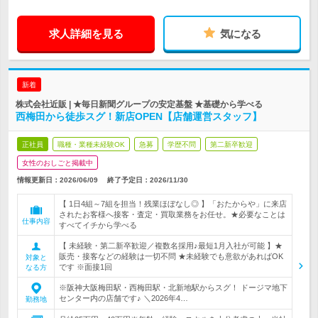
求人詳細を見る
気になる
新着
株式会社近販 | ★毎日新聞グループの安定基盤 ★基礎から学べる
西梅田から徒歩スグ！新店OPEN【店舗運営スタッフ】
正社員
職種・業種未経験OK
急募
学歴不問
第二新卒歓迎
女性のおしごと掲載中
情報更新日：2026/06/09
終了予定日：
2026/11/30
【 1日4組～7組を担当！残業ほぼなし◎ 】「おたからや」に来店
されたお客様へ接客・査定・買取業務をお任せ。★必要なことは
仕事内容
すべてイチから学べる
【 未経験・第二新卒歓迎／複数名採用♪最短1月入社が可能 】★
販売・接客などの経験は一切不問 ★未経験でも意欲があればOK
対象と
です ※面接1回
なる方
※阪神大阪梅田駅・西梅田駅・北新地駅からスグ！ ドージマ地下
センター内の店舗です♪ ＼2026年4…
勤務地