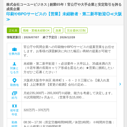
株式会社コーユービジネス | 創業65年！官公庁や大手企業と安定取引を誇る
成長企業
印刷やBPOサービスの【営業】未経験者・第二新卒歓迎◎≪大阪
≫
正社員
職種・業種未経験OK
急募
完全週休2日制
情報更新日：2026/07/07
終了予定日：
2026/12/28
官公庁や民間企業への印刷物やBPOサービスの提案営業をお任せ
します。お客様の課題解決に向けた幅広い商材の提案が可能で
仕事内容
す。
未経験・第二新卒歓迎！＜必須要件＞大卒以上、35歳未満の方
（※若年層の長期キャリア形成を図るため）★営業に挑戦したい
対象と
方ぜひご応募ください！
なる方
大阪府大阪市中央区 南本町１－６－２０三陽ビル 【雇入れ直
後】上記事業所 【変更の範囲】会社の定め…
勤務地
月給235,000円～265,000円※経験、能力を考慮して決定します。
※試用期間2ヶ月あり。（営業手当15,000…
給与
320万円～370万円
初年度
年収
08:30～17:30（所定労働時間8時間／休憩1時間） ※時間外労働：
勤務
時間
あり※残業は月15時間程度…