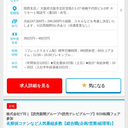
なる方
関西支店／ 大阪府大阪市北区堂島2‐1‐27 桜橋千代田ビル10F ※
リモート相談可（週1回・在宅…
勤務地
月給247,000円～294,000円※経験、スキルなどを考慮し決定いた
します。※試用期間3か月あり（待遇変更なし）
給与
350万円～450万円
初年度
年収
《フレックスタイム制》標準労働時間：8時間休憩：60分コアタ
勤務
時間
イム：11:00～15:00フレキシブル…
《年間休日120日》■完全週休2日制（土日）■祝日* 有給休暇：10
休日
休暇
～20日（入社半年経過後10日付…
求人詳細を見る
気になる
新着
株式会社YTE | 【読売新聞グループ×読売テレビグループ】9/26転職フェア
参加
名探偵コナンなど人気番組多数【総合職(企画/営業/経理等)】