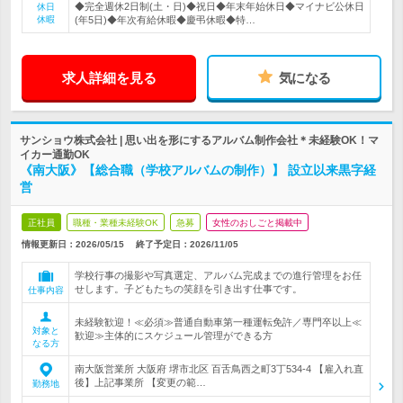
◆完全週休2日制(土・日)◆祝日◆年末年始休日◆マイナビ公休日
休日
休暇
(年5日)◆年次有給休暇◆慶弔休暇◆特…
求人詳細を見る
気になる
サンショウ株式会社 | 思い出を形にするアルバム制作会社＊未経験OK！マ
イカー通勤OK
《南大阪》【総合職（学校アルバムの制作）】 設立以来黒字経
営
正社員
職種・業種未経験OK
急募
女性のおしごと掲載中
情報更新日：2026/05/15
終了予定日：
2026/11/05
学校行事の撮影や写真選定、アルバム完成までの進行管理をお任
せします。子どもたちの笑顔を引き出す仕事です。
仕事内容
未経験歓迎！≪必須≫普通自動車第一種運転免許／専門卒以上≪
対象と
歓迎≫主体的にスケジュール管理ができる方
なる方
南大阪営業所 大阪府 堺市北区 百舌鳥西之町3丁534-4 【雇入れ直
後】上記事業所 【変更の範…
勤務地