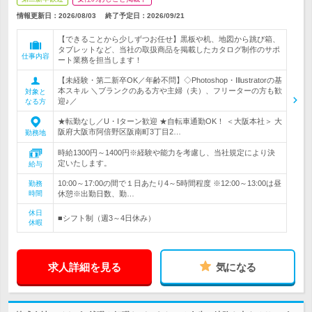
情報更新日：2026/08/03
終了予定日：
2026/09/21
【できることから少しずつお任せ】黒板や机、地図から跳び箱、
タブレットなど、当社の取扱商品を掲載したカタログ制作のサポ
仕事内容
ート業務を担当します！
【未経験・第二新卒OK／年齢不問】◇Photoshop・Illustratorの基
本スキル ＼ブランクのある方や主婦（夫）、フリーターの方も歓
対象と
迎♪／
なる方
★転勤なし／U・Iターン歓迎 ★自転車通勤OK！ ＜大阪本社＞ 大
阪府大阪市阿倍野区阪南町3丁目2…
勤務地
時給1300円～1400円※経験や能力を考慮し、当社規定により決
定いたします。
給与
10:00～17:00の間で１日あたり4～5時間程度 ※12:00～13:00は昼
勤務
時間
休憩※出勤日数、勤…
休日
■シフト制（週3～4日休み）
休暇
求人詳細を見る
気になる