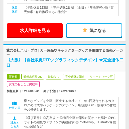
【年間休日123日】* 完全週休2日制 （土日）* 産前産後休暇* 育
休日
休暇
児休暇* 有給休暇※その他会社…
求人詳細を見る
気になる
株式会社ハセ・プロ | カー用品やキャラクターグッズを展開する販売メーカ
ー
《大阪》【自社販促DTP／グラフィックデザイン】★完全週休二
日
正社員
業種未経験OK
転勤なし
完全週休2日制
リモートワーク可
女性のおしごと掲載中
情報更新日：2026/05/01
終了予定日：
2026/10/29
様々なグッズを企画・販売する当社にて、年1回発行されるカタ
ログの作成やパッケージのデザイン、店頭用POP・販促物の作成
仕事内容
をお任せします。
《必須要件》◎高卒以上 ◎商品企画や開発に関わった経験 ◎EC
サイトの編集やデザインの実務経験 ◎Photoshop、Illustratorを使
対象と
った経験など
なる方