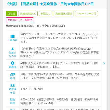
《大阪》【商品企画】★完全週休二日制★年間休日125日
正社員
業種未経験OK
転勤なし
完全週休2日制
リモートワーク可
女性のおしごと掲載中
情報更新日：2026/05/01
終了予定日：
2026/10/29
車内アクセサリー・ドレスアップ商品・エアロパーツといったカ
ーグッズの商品企画やカタログ・パンフレットの作成をお任せし
仕事内容
ます。
《必須要件》◎高卒以上 ◎商品企画の実務経験◎illustrator／
Photoshopを使ったグラフィックデザインの経験 ◎普通自動車運
対象と
転免許など
なる方
■本社 大阪府大阪市生野区巽東2-20-12 《最寄駅》地下鉄千日前
線「南巽駅」 ★転勤なし 【雇…
勤務地
月給：300,000円～350,000円※年齢・経験・スキルを考慮し決定
します。※試用期間：3か月（試用期間中は月給…
給与
450万円～500万円
初年度
年収
9:00～18:00 （所定労働時間：8時間0分）休憩時間：60分時間外
勤務
時間
労働有無：有（月15～20時…