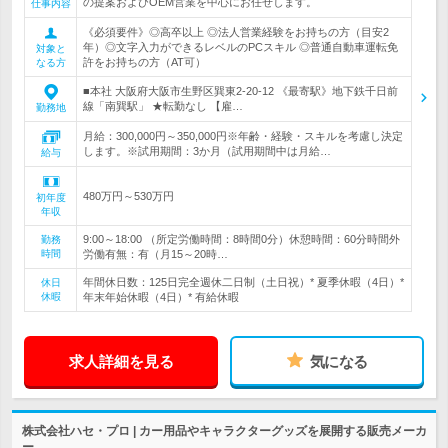
の提案およびOEM営業を中心にお任せします。
仕事内容
《必須要件》◎高卒以上 ◎法人営業経験をお持ちの方（目安2
年）◎文字入力ができるレベルのPCスキル ◎普通自動車運転免
対象と
許をお持ちの方（AT可）
なる方
■本社 大阪府大阪市生野区巽東2-20-12 《最寄駅》地下鉄千日前
線「南巽駅」 ★転勤なし 【雇…
勤務地
月給：300,000円～350,000円※年齢・経験・スキルを考慮し決定
します。※試用期間：3か月（試用期間中は月給…
給与
480万円～530万円
初年度
年収
9:00～18:00 （所定労働時間：8時間0分）休憩時間：60分時間外
勤務
時間
労働有無：有（月15～20時…
年間休日数：125日完全週休二日制（土日祝）* 夏季休暇（4日）*
休日
休暇
年末年始休暇（4日）* 有給休暇
求人詳細を見る
気になる
株式会社ハセ・プロ | カー用品やキャラクターグッズを展開する販売メーカ
ー