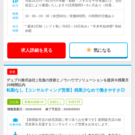
月給25万円～40万円※年齢・経験・スキルを十分考慮の上、当社
規定により優遇いたします※試用期間3～6ヶ月あり（待遇…
給与
勤務
10：00～19：00（休憩60分／実働8時間）※時間外労働あり
時間
* 週休2日制（シフト制／月8日～10日休み）* 年末年始休暇* 有給
休日
休暇
休暇
求人詳細を見る
気になる
新着
デュプロ株式会社 | 先進の技術とノウハウでソリューションを提供※残業月
20時間以内
転勤なし【コンサルティング営業】残業少なめで働きやすさ◎
正社員
業種未経験OK
転勤なし
学歴不問
情報更新日：2026/06/05
終了予定日：
2026/09/03
【新聞販売店の経営課題に寄り添うお仕事です】新聞販売店の経
営改善を支援するコンサルティング営業をお任せします。
仕事内容