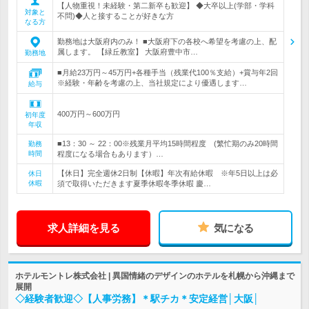
【人物重視！未経験・第二新卒も歓迎】 ◆大卒以上(学部・学科
対象と
不問)◆人と接することが好きな方
なる方
勤務地は大阪府内のみ！ ■大阪府下の各校へ希望を考慮の上、配
属します。 【緑丘教室】 大阪府豊中市…
勤務地
■月給23万円～45万円+各種手当（残業代100％支給）+賞与年2回
※経験・年齢を考慮の上、当社規定により優遇します…
給与
400万円～600万円
初年度
年収
■13：30 ～ 22：00※残業月平均15時間程度 (繁忙期のみ20時間
勤務
時間
程度になる場合もあります）…
【休日】完全週休2日制【休暇】年次有給休暇 ※年5日以上は必
休日
休暇
須で取得いただきます夏季休暇冬季休暇 慶…
求人詳細を見る
気になる
ホテルモントレ株式会社 | 異国情緒のデザインのホテルを札幌から沖縄まで
展開
◇経験者歓迎◇【人事労務】＊駅チカ＊安定経営│大阪│