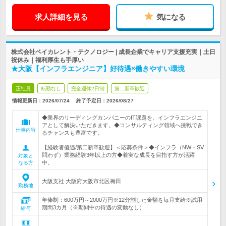
求人詳細を見る
気になる
株式会社ベイカレント・テクノロジー | 成長企業でキャリア支援充実｜土日
祝休み｜福利厚生も手厚い
★大阪【インフラエンジニア】好待遇×働きやすい環境
正社員
転勤なし
完全週休2日制
第二新卒歓迎
情報更新日：2026/07/24
終了予定日：
2026/08/27
◆業界のリーディングカンパニーのIT課題を、インフラエンジニ
アとして解決いただきます。◆コンサルティング領域へ挑戦でき
仕事内容
るチャンスも豊富です。
【経験者優遇/第二新卒歓迎】＜応募条件＞◆インフラ（NW・SV
問わず）業務経験3年以上の方◆着実な成長を目指す方が活躍
対象と
中。
なる方
大阪支社 大阪府大阪市北区梅田
勤務地
年俸制：600万円～2000万円※12分割した金額を毎月支給※試用
期間3カ月（※期間中の待遇の変動なし）
給与