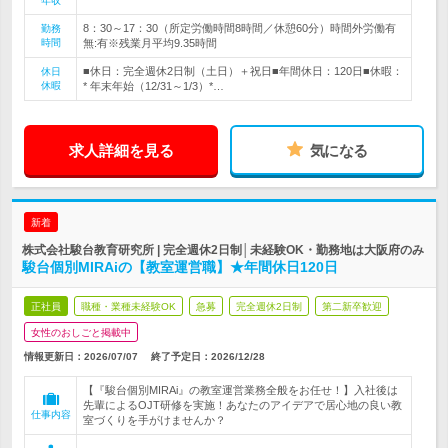
年収
8：30～17：30（所定労働時間8時間／休憩60分）時間外労働有
勤務
時間
無:有※残業月平均9.35時間
■休日：完全週休2日制（土日）＋祝日■年間休日：120日■休暇：
休日
休暇
* 年末年始（12/31～1/3）*…
求人詳細を見る
気になる
新着
株式会社駿台教育研究所 | 完全週休2日制│未経験OK・勤務地は大阪府のみ
駿台個別MIRAiの【教室運営職】★年間休日120日
正社員
職種・業種未経験OK
急募
完全週休2日制
第二新卒歓迎
女性のおしごと掲載中
情報更新日：2026/07/07
終了予定日：
2026/12/28
【『駿台個別MIRAi』の教室運営業務全般をお任せ！】入社後は
先輩によるOJT研修を実施！あなたのアイデアで居心地の良い教
仕事内容
室づくりを手がけませんか？