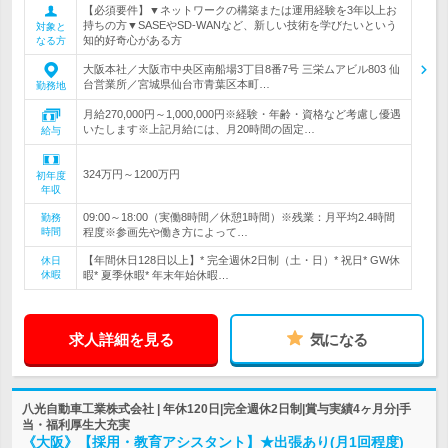
【必須要件】▼ネットワークの構築または運用経験を3年以上お
持ちの方▼SASEやSD-WANなど、新しい技術を学びたいという
対象と
知的好奇心がある方
なる方
大阪本社／大阪市中央区南船場3丁目8番7号 三栄ムアビル803 仙
台営業所／宮城県仙台市青葉区本町…
勤務地
月給270,000円～1,000,000円※経験・年齢・資格など考慮し優遇
いたします※上記月給には、月20時間の固定…
給与
324万円～1200万円
初年度
年収
09:00～18:00（実働8時間／休憩1時間）※残業：月平均2.4時間
勤務
時間
程度※参画先や働き方によって…
【年間休日128日以上】* 完全週休2日制（土・日）* 祝日* GW休
休日
休暇
暇* 夏季休暇* 年末年始休暇…
求人詳細を見る
気になる
八光自動車工業株式会社 | 年休120日|完全週休2日制|賞与実績4ヶ月分|手
当・福利厚生大充実
《大阪》【採用・教育アシスタント】★出張あり(月1回程度)