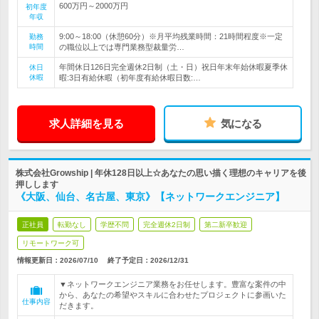
600万円～2000万円
初年度
年収
9:00～18:00（休憩60分）※月平均残業時間：21時間程度※一定
勤務
時間
の職位以上では専門業務型裁量労…
年間休日126日完全週休2日制（土・日）祝日年末年始休暇夏季休
休日
休暇
暇:3日有給休暇（初年度有給休暇日数:…
求人詳細を見る
気になる
株式会社Growship | 年休128日以上☆あなたの思い描く理想のキャリアを後
押しします
《大阪、仙台、名古屋、東京》【ネットワークエンジニア】
正社員
転勤なし
学歴不問
完全週休2日制
第二新卒歓迎
リモートワーク可
情報更新日：2026/07/10
終了予定日：
2026/12/31
▼ネットワークエンジニア業務をお任せします。豊富な案件の中
から、あなたの希望やスキルに合わせたプロジェクトに参画いた
仕事内容
だきます。