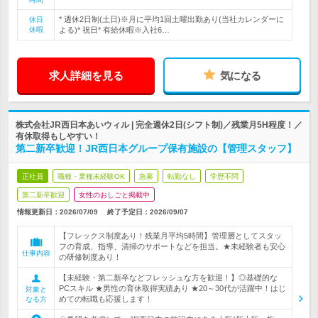
* 週休2日制(土日)※月に平均1回土曜出勤あり(当社カレンダーに
休日
休暇
よる)* 祝日* 有給休暇※入社6…
求人詳細を見る
気になる
株式会社JR西日本あいウィル | 完全週休2日(シフト制)／残業月5H程度！／
有休取得もしやすい！
第二新卒歓迎！JR西日本グループ保有施設の【管理スタッフ】
正社員
職種・業種未経験OK
急募
転勤なし
学歴不問
第二新卒歓迎
女性のおしごと掲載中
情報更新日：2026/07/09
終了予定日：
2026/09/07
【フレックス制度あり！残業月平均5時間】管理層としてスタッ
フの育成、指導、清掃のサポートなどを担当。★未経験者も安心
仕事内容
の研修制度あり！
【未経験・第二新卒などフレッシュな方を歓迎！】◎基礎的な
PCスキル ★男性の育休取得実績あり ★20～30代が活躍中！はじ
対象と
めての転職も応援します！
なる方