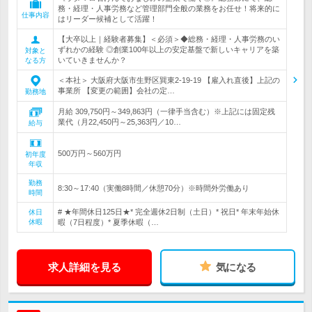
務・経理・人事労務など管理部門全般の業務をお任せ！将来的に
仕事内容
はリーダー候補として活躍！
【大卒以上｜経験者募集】＜必須＞◆総務・経理・人事労務のい
ずれかの経験 ◎創業100年以上の安定基盤で新しいキャリアを築
対象と
いていきませんか？
なる方
＜本社＞ 大阪府大阪市生野区巽東2-19-19 【雇入れ直後】上記の
事業所 【変更の範囲】会社の定…
勤務地
月給 309,750円～349,863円（一律手当含む）※上記には固定残
業代（月22,450円～25,363円／10…
給与
500万円～560万円
初年度
年収
勤務
8:30～17:40（実働8時間／休憩70分）※時間外労働あり
時間
# ★年間休日125日★* 完全週休2日制（土日）* 祝日* 年末年始休
休日
休暇
暇（7日程度）* 夏季休暇（…
求人詳細を見る
気になる