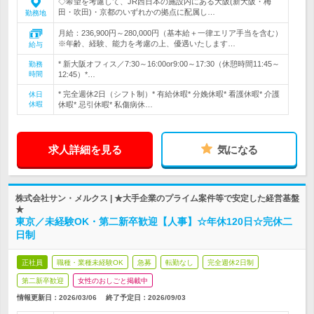
◇希望を考慮して、JR西日本の施設内にある大阪(新大阪・梅
田・吹田)・京都のいずれかの拠点に配属し…
勤務地
月給：236,900円～280,000円（基本給＋一律エリア手当を含む）
※年齢、経験、能力を考慮の上、優遇いたします…
給与
* 新大阪オフィス／7:30～16:00or9:00～17:30（休憩時間11:45～
勤務
時間
12:45）*…
* 完全週休2日（シフト制）* 有給休暇* 分娩休暇* 看護休暇* 介護
休日
休暇
休暇* 忌引休暇* 私傷病休…
求人詳細を見る
気になる
株式会社サン・メルクス | ★大手企業のプライム案件等で安定した経営基盤
★
東京／未経験OK・第二新卒歓迎【人事】☆年休120日☆完休二
日制
正社員
職種・業種未経験OK
急募
転勤なし
完全週休2日制
第二新卒歓迎
女性のおしごと掲載中
情報更新日：2026/03/06
終了予定日：
2026/09/03