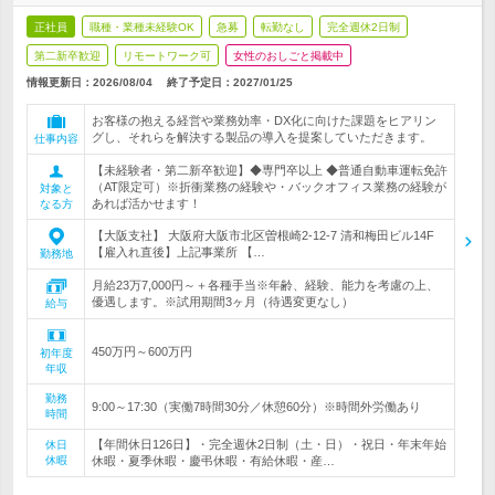
正社員
職種・業種未経験OK
急募
転勤なし
完全週休2日制
第二新卒歓迎
リモートワーク可
女性のおしごと掲載中
情報更新日：2026/08/04
終了予定日：
2027/01/25
お客様の抱える経営や業務効率・DX化に向けた課題をヒアリン
グし、それらを解決する製品の導入を提案していただきます。
仕事内容
【未経験者・第二新卒歓迎】◆専門卒以上 ◆普通自動車運転免許
（AT限定可）※折衝業務の経験や・バックオフィス業務の経験が
対象と
あれば活かせます！
なる方
【大阪支社】 大阪府大阪市北区曽根崎2-12-7 清和梅田ビル14F
【雇入れ直後】上記事業所 【…
勤務地
月給23万7,000円～＋各種手当※年齢、経験、能力を考慮の上、
優遇します。※試用期間3ヶ月（待遇変更なし）
給与
450万円～600万円
初年度
年収
勤務
9:00～17:30（実働7時間30分／休憩60分）※時間外労働あり
時間
【年間休日126日】・完全週休2日制（土・日）・祝日・年末年始
休日
休暇
休暇・夏季休暇・慶弔休暇・有給休暇・産…