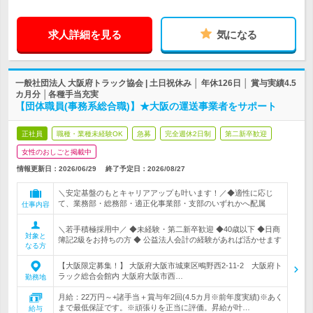
求人詳細を見る
気になる
一般社団法人 大阪府トラック協会 | 土日祝休み │ 年休126日 │ 賞与実績4.5
カ月分 │各種手当充実
【団体職員(事務系総合職)】★大阪の運送事業者をサポート
正社員
職種・業種未経験OK
急募
完全週休2日制
第二新卒歓迎
女性のおしごと掲載中
情報更新日：2026/06/29
終了予定日：
2026/08/27
＼安定基盤のもとキャリアアップも叶います！／◆適性に応じ
て、業務部・総務部・適正化事業部・支部のいずれかへ配属
仕事内容
＼若手積極採用中／ ◆未経験・第二新卒歓迎 ◆40歳以下 ◆日商
対象と
簿記2級をお持ちの方 ◆ 公益法人会計の経験があれば活かせます
なる方
【大阪限定募集！】 大阪府大阪市城東区鴫野西2-11-2 大阪府ト
ラック総合会館内 大阪府大阪市西…
勤務地
月給：22万円～+諸手当＋賞与年2回(4.5カ月※前年度実績)※あく
まで最低保証です。※頑張りを正当に評価。昇給が叶…
給与