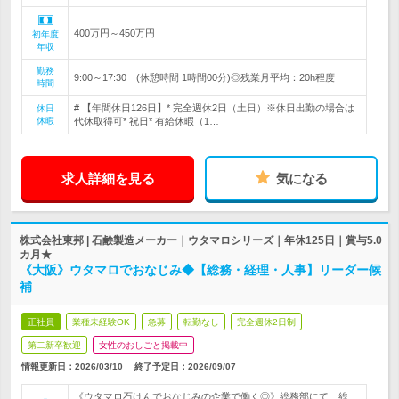
400万円～450万円
初年度
年収
勤務
9:00～17:30 (休憩時間 1時間00分)◎残業月平均：20h程度
時間
# 【年間休日126日】* 完全週休2日（土日）※休日出勤の場合は
休日
休暇
代休取得可* 祝日* 有給休暇（1…
求人詳細を見る
気になる
株式会社東邦 | 石鹸製造メーカー｜ウタマロシリーズ｜年休125日｜賞与5.0
カ月★
《大阪》ウタマロでおなじみ◆【総務・経理・人事】リーダー候
補
正社員
業種未経験OK
急募
転勤なし
完全週休2日制
第二新卒歓迎
女性のおしごと掲載中
情報更新日：2026/03/10
終了予定日：
2026/09/07
《ウタマロ石けんでおなじみの企業で働く◎》総務部にて、総