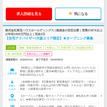
求人詳細を見る
気になる
株式会社東宝ハウスホールディングス | 無借金の安定企業｜営業の40％以上
が年収1000万円以上｜完休2日
【住宅アドバイザー/大阪エリア限定】★オープニング募集
正社員
職種・業種未経験OK
転勤なし
学歴不問
完全週休2日制
第二新卒歓迎
女性のおしごと掲載中
情報更新日：2026/07/31
終了予定日：
2026/08/31
【転勤なし/不動産仲介実績全国9位】お問い合わせいただいたお
客様に最適な物件をご案内★飛び込み・テレアポなし◎未経験で
仕事内容
年収1000万以上も可
《未経験大歓迎》【応募条件】要普通免許（AT限定可）／社会人
経験（年数不問）があればOK◎専門知識・スキルは一切不要◎
対象と
意欲・人柄重視の採用です！
なる方
【オープニング募集／駅チカ！アクセス良好】 ★転居を伴う転勤
なし ★株式会社東宝ハウスホールディン…
勤務地
月給30万円～＋歩合給※経験・年齢・能力を考慮のうえ、決定い