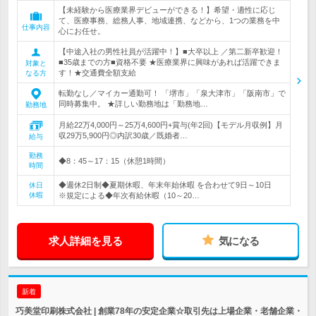
【未経験から医療業界デビューができる！】希望・適性に応じ
て、医療事務、総務人事、地域連携、などから、1つの業務を中
仕事内容
心にお任せ。
【中途入社の男性社員が活躍中！】■大卒以上 ／第二新卒歓迎！
■35歳までの方■資格不要 ★医療業界に興味があれば活躍できま
対象と
す！★交通費全額支給
なる方
転勤なし／マイカー通勤可！ 「堺市」「泉大津市」「阪南市」で
同時募集中。 ★詳しい勤務地は「勤務地…
勤務地
月給22万4,000円～25万4,600円+賞与(年2回)【モデル月収例】月
収29万5,900円◎内訳30歳／既婚者…
給与
勤務
◆8：45～17：15（休憩1時間）
時間
◆週休2日制◆夏期休暇、年末年始休暇 を合わせて9日～10日
休日
休暇
※規定による◆年次有給休暇（10～20…
求人詳細を見る
気になる
新着
巧美堂印刷株式会社 | 創業78年の安定企業☆取引先は上場企業・老舗企業・