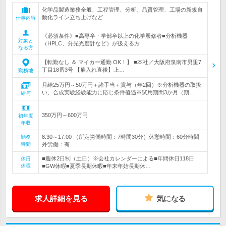
化学品製造業務全般、工程管理、分析、品質管理、工場の新規自
動化ライン立ち上げなど
仕事内容
《必須条件》■高専卒・学部卒以上の化学履修者■分析機器
対象と
（HPLC、分光光度計など）が扱える方
なる方
【転勤なし ＆ マイカー通勤 OK！】 ■本社／大阪府泉南市男里7
丁目18番3号 【雇入れ直後】上…
勤務地
月給25万円～50万円＋諸手当＋賞与（年2回）※分析機器の取扱
い、合成実験経験能力に応じ条件優遇※試用期間3か月（期…
給与
350万円～600万円
初年度
年収
8:30～17:00 （所定労働時間：7時間30分）休憩時間：60分時間
勤務
時間
外労働：有
■週休2日制（土日）※会社カレンダーによる■年間休日118日
休日
休暇
■GW休暇■夏季長期休暇■年末年始長期休…
求人詳細を見る
気になる