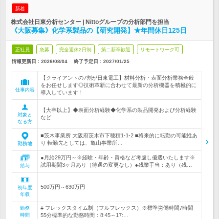
新着
株式会社日東分析センター | Nittoグループの分析部門を担当
《大阪募集》化学系製品の【研究開発】★年間休日125日
正社員
急募
完全週休2日制
第二新卒歓迎
リモートワーク可
情報更新日：2026/08/04
終了予定日：
2027/01/25
【クライアントの7割が日東電工】材料分析・表面分析業務全般
をお任せします◎技術革新に合わせて最新の分析機器を積極的に
仕事内容
導入しています！
【大卒以上】◆表面分析経験◆化学系の製品開発および分析経験
対象と
など
なる方
■茨木事業所 大阪府茨木市下穂積1-1-2 ■将来的に転勤の可能性あ
り 転勤先としては、亀山事業所…
勤務地
●月給29万円～※経験・年齢・資格など考慮し優遇いたします※
試用期間3ヶ月あり（待遇の変更なし）●残業手当：あり（残…
給与
500万円～630万円
初年度
年収
# フレックスタイム制（フルフレックス）※標準労働時間7時間
勤務
時間
55分標準的な勤務時間：8:45～17:…