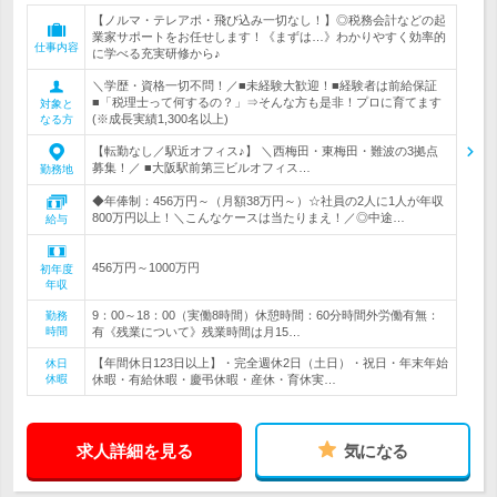
【ノルマ・テレアポ・飛び込み一切なし！】◎税務会計などの起
業家サポートをお任せします！《まずは…》わかりやすく効率的
仕事内容
に学べる充実研修から♪
＼学歴・資格一切不問！／■未経験大歓迎！■経験者は前給保証
■「税理士って何するの？」⇒そんな方も是非！プロに育てます
対象と
(※成長実績1,300名以上)
なる方
【転勤なし／駅近オフィス♪】 ＼西梅田・東梅田・難波の3拠点
募集！／ ■大阪駅前第三ビルオフィス…
勤務地
◆年俸制：456万円～（月額38万円～）☆社員の2人に1人が年収
800万円以上！＼こんなケースは当たりまえ！／◎中途…
給与
456万円～1000万円
初年度
年収
9：00～18：00（実働8時間）休憩時間：60分時間外労働有無：
勤務
時間
有《残業について》残業時間は月15…
【年間休日123日以上】・完全週休2日（土日）・祝日・年末年始
休日
休暇
休暇・有給休暇・慶弔休暇・産休・育休実…
求人詳細を見る
気になる