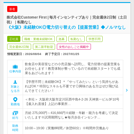
新着
株式会社Customer First | 毎月インセンティブあり｜完全週休2日制（土日
祝）｜転勤なし
《大阪》未経験OK◎電力切り替えの【提案営業】◆ノルマなし
正社員
職種・業種未経験OK
急募
転勤なし
学歴不問
完全週休2日制
第二新卒歓迎
女性のおしごと掲載中
情報更新日：2026/08/04
終了予定日：
2027/01/25
飲食店や美容室などの小売店舗へ訪問し、電力切替の提案営業を
お任せします！教育体制が整っているので未経験スタートでも成
仕事内容
果をあげられます！
【学歴不問｜未経験OK】＊『やってみたい』という気持ちがあ
ればOK＊特別なスキルも不要です◎興味のある方はぜひ飛び込
対象と
んできてください！
なる方
＜本社＞ 大阪府大阪市淀川区西中島4-2-26 天神第一ビル3F10号
【雇入れ直後】上記の事業所…
勤務地
月給 275,000円～416,666円※経験・年齢・能力を考慮して決定
いたします※試用期間なし★毎月歩合インセンテ…
給与
勤務
10:00～19:00（実働8時間／休憩60分）※時間外労働あり
時間