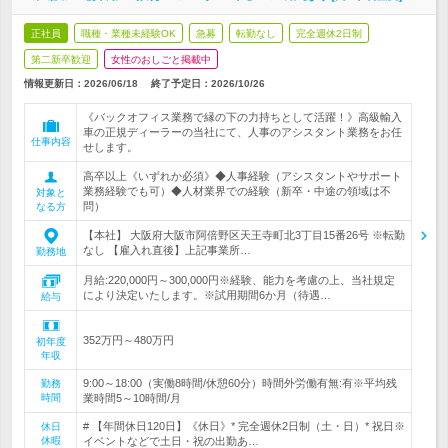
正社員
職種・業種未経験OK
急募
転勤なし
完全週休2日制
第二新卒歓迎
女性のおしごと掲載中
情報更新日：2026/06/18
終了予定日：
2026/10/26
《バックオフィス業務で縁の下の力持ちとして活躍！》高級輸入
車の正規ディーラーの当社にて、人事のアシスタント業務をお任
仕事内容
せします。
高卒以上《いずれか必須》◆人事経験（アシスタントやサポート
業務経験でも可）◆人材業界での経験（新卒・中途の領域は不
対象と
問）
なる方
【本社】 大阪府大阪市阿倍野区天王寺町北3丁目15番26号 ※転勤
なし 【雇入れ直後】上記事業所…
勤務地
月給:220,000円～300,000円※経験、能力を考慮の上、当社規定
により決定いたします。※試用期間6か月（待遇…
給与
352万円～480万円
初年度
年収
9:00～18:00（実働8時間/休憩60分）時間外労働有無:有※平均残
勤務
時間
業時間5～10時間/月
# 【年間休日120日】《休日》* 完全週休2日制（土・日）* 祝日※
休日
休暇
イベントなどで土日・祝の出勤あ…