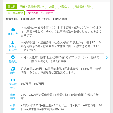
正社員
職種・業種未経験OK
急募
転勤なし
完全週休2日制
第二新卒歓迎
女性のおしごと掲載中
情報更新日：2026/05/22
終了予定日：
2026/10/29
《未経験から経営企画へ！》まずは労務・経理などのバックオフ
ィス業務を通して、ゆくゆくは事業推進をお任せしたいと考えて
仕事内容
おります。
未経験歓迎！＜必須要件＞社会人経験1年以上の方、基本PCスキ
ルをお持ちの方＜歓迎要件＞主体的に自己研鑽できる方、スピー
対象と
ド感を好む方
なる方
本社／大阪府大阪市北区大深町3番1号 グランフロント大阪タワ
ーB 18階 ※転勤なし 【雇入れ直後…
勤務地
月給25万1,094円～32万円※上記は固定残業代（58,850円～/40時
間分）を含む。※超過分は別途支給します。…
給与
350万円～550万円
初年度
年収
9:00～18:00所定労働時間：8時間休憩：60分時間外労働の有無：
勤務
時間
有
■年間休日120日■完全週休2日制（土・日・祝日）■有給休暇：10
休日
休暇
日～■夏季休暇■年末年始休暇■GW…