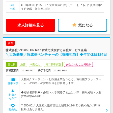
# 《年間休日125日》* 完全週休2日制（土・日）* 祝日* 夏季休暇*
休日
休暇
有給休暇（初年度16日）…
求人詳細を見る
気になる
新着
株式会社JoBins | HRTech領域で成長する自社サービス企業
＼大阪募集／急成長ベンチャーの【採用担当】◆年間休日124日
正社員
急募
転勤なし
第二新卒歓迎
女性のおしごと掲載中
情報更新日：2026/07/07
終了予定日：
2026/12/28
人材紹介エージェントと採用企業をつなぐ、就転職プラットフォ
ーム「JoBins」の採用担当をお任せします。
仕事内容
◆経験者募集◆＜必須＞大学院修了または大卒、採用経験・人材
対象と
営業経験各1年以上
なる方
〒550-0014 大阪府大阪市西区北堀江1-19-8 四ツ橋KMビル3F ※
転勤はありません。…
勤務地