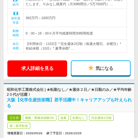
たします。※みなし残業代（月30時間分／5万7000円）…
給与
360万円～1000万円
初年度
年収
勤務
9：00～18：00※月平均残業時間30時間程度
時間
【年間休日：115日】* 完全週休2日制（毎週火曜日、水曜日）*
休日
休暇
有給休暇（10日）* 夏季休暇* …
求人詳細を見る
気になる
昭和化学工業株式会社 | ★転勤なし／★週休２日／★日勤のみ／★平均年齢
2０代が活躍！
大阪【化学生産技術職】若手活躍中！キャリアアップも叶えられ
る
正社員
職種・業種未経験OK
急募
転勤なし
完全週休2日制
第二新卒歓迎
情報更新日：2026/05/26
終了予定日：
2026/10/29