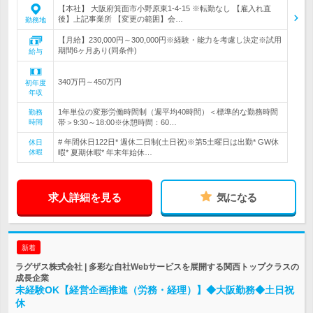
【本社】 大阪府箕面市小野原東1-4-15 ※転勤なし 【雇入れ直
後】上記事業所 【変更の範囲】会…
勤務地
【月給】230,000円～300,000円※経験・能力を考慮し決定※試用
期間6ヶ月あり(同条件)
給与
340万円～450万円
初年度
年収
1年単位の変形労働時間制（週平均40時間）＜標準的な勤務時間
勤務
時間
帯＞9:30～18:00※休憩時間：60…
# 年間休日122日* 週休二日制(土日祝)※第5土曜日は出勤* GW休
休日
休暇
暇* 夏期休暇* 年末年始休…
求人詳細を見る
気になる
新着
ラグザス株式会社 | 多彩な自社Webサービスを展開する関西トップクラスの
成長企業
未経験OK【経営企画推進（労務・経理）】◆大阪勤務◆土日祝
休