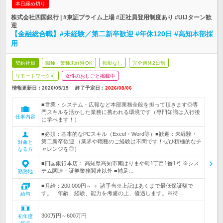
本日締め切り
株式会社四国銀行 | #東証プライム上場 #正社員登用制度あり #UIJターン歓
迎
【金融総合職】#未経験／第二新卒歓迎 #年休120日 #高知本部採
用
契約社員
職種・業種未経験OK
転勤なし
完全週休2日制
リモートワーク可
女性のおしごと掲載中
情報更新日：2026/05/15
終了予定日：
2026/08/06
■営業・システム・広報など本部業務全般を担って頂きます◎専
門スキルを活かした業務に携われる環境です（専門知識は入行後
仕事内容
に学べます！）
■必須：基本的なPCスキル（Excel・Word等）■歓迎：未経験・
第二新卒歓迎 （業界や職種のご経験は不問です！ぜひ積極的なチ
対象と
ャレンジを◎）
なる方
■四国銀行本店： 高知県高知市南はりまや町1丁目1番1号 ※シス
テム関連・証券業務関連以外 ■補足…
勤務地
■月給：200,000円～ ＋ 諸手当※上記はあくまで最低保証額で
す。 年齢、経験、能力を考慮の上、優遇します。※待…
給与
300万円～600万円
初年度