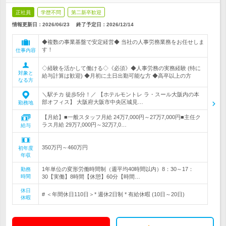
正社員
学歴不問
第二新卒歓迎
情報更新日：2026/06/23
終了予定日：
2026/12/14
◆複数の事業基盤で安定経営◆ 当社の人事労務業務をお任せしま
す！
仕事内容
◇経験を活かして働ける◇《必須》◆人事労務の実務経験 (特に
対象と
給与計算は歓迎) ◆月初に土日出勤可能な方 ◆高卒以上の方
なる方
＼駅チカ 徒歩5分！／ 【ホテルモントレ ラ・スール大阪内の本
部オフィス】 大阪府大阪市中央区城見…
勤務地
【月給】■一般スタッフ月給 24万7,000円～27万7,000円■主任ク
ラス月給 29万7,000円～32万7,0…
給与
350万円～460万円
初年度
年収
1年単位の変形労働時間制（週平均40時間以内）8：30～17：
勤務
時間
30【実働】8時間【休憩】60分【時間…
休日
# ＜年間休日110日＞* 週休2日制 * 有給休暇 (10日～20日)
休暇