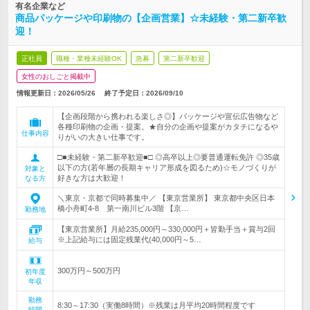
有名企業など
商品パッケージや印刷物の【企画営業】☆未経験・第二新卒歓
迎！
正社員
職種・業種未経験OK
急募
第二新卒歓迎
女性のおしごと掲載中
情報更新日：2026/05/26
終了予定日：
2026/09/10
【企画段階から携われる楽しさ◎】パッケージや宣伝広告物など
各種印刷物の企画・提案。★自分の企画や提案がカタチになるや
仕事内容
りがいの大きい仕事です。
□■未経験・第二新卒歓迎■□ ◎高卒以上◎要普通運転免許 ◎35歳
以下の方(若年層の長期キャリア形成を図るため)☆モノづくりが
対象と
好きな方は大歓迎！
なる方
＼東京・京都で同時募集中／ 【東京営業所】 東京都中央区日本
橋小舟町4-8 第一南川ビル3階 【京…
勤務地
【東京営業所】月給235,000円～330,000円＋皆勤手当＋賞与2回
※上記給与には固定残業代(40,000円～5…
給与
300万円～500万円
初年度
年収
勤務
8:30～17:30（実働8時間）※残業は月平均20時間程度です
時間