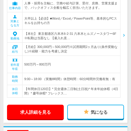
人事・採用を主軸に、労務や給与計算、受付、庶務、営業支援ま
で、バックオフィス全般を幅広く担当いただきます。
仕事内容
大卒以上【必須】■Word／Excel／PowerPoint等、基本的なPCス
対象と
キルをお持ちの方
なる方
【本社】 東京都港区六本木6-2-31 六本木ヒルズノースタワー6F
※転勤は当面なし 【雇入れ直…
勤務地
【月給】300,000円～500,000円※試用期間2ヶ月あり(条件変動な
し)※経験・能力を考慮し決定
給与
500万円～800万円
初年度
年収
勤務
9:00～18:00 （実働8時間）休憩時間：60分時間外労働有無：有
時間
【年間休日120日】* 完全週休二日制(土日祝)* 年末年始休暇（4日
休日
休暇
間）* 慶弔休暇* フレックス…
求人詳細を見る
気になる