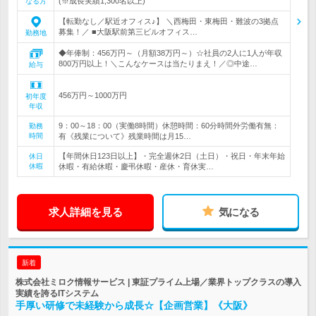
(※成長実績1,300名以上)
なる方
【転勤なし／駅近オフィス♪】 ＼西梅田・東梅田・難波の3拠点
募集！／ ■大阪駅前第三ビルオフィス…
勤務地
◆年俸制：456万円～（月額38万円～）☆社員の2人に1人が年収
800万円以上！＼こんなケースは当たりまえ！／◎中途…
給与
456万円～1000万円
初年度
年収
9：00～18：00（実働8時間）休憩時間：60分時間外労働有無：
勤務
時間
有《残業について》残業時間は月15…
【年間休日123日以上】・完全週休2日（土日）・祝日・年末年始
休日
休暇
休暇・有給休暇・慶弔休暇・産休・育休実…
求人詳細を見る
気になる
新着
株式会社ミロク情報サービス | 東証プライム上場／業界トップクラスの導入
実績を誇るITシステム
手厚い研修で未経験から成長☆【企画営業】《大阪》