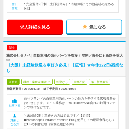
* 完全週休2日制（土日祝休み）* 有給休暇* その他会社の定める
休日
休暇
休日
求人詳細を見る
気になる
新着
株式会社タナベ | 自動車用の強化パーツを数多く展開／海外にも販路を拡大
中
《大阪》未経験歓迎＆車好き必見！【広報】★年休122日/残業な
し
正社員
職種・業種未経験OK
転勤なし
学歴不問
第二新卒歓迎
情報更新日：2026/04/10
終了予定日：
2026/10/08
自社ブランドの自動車用強化パーツの魅力を発信する広報業務を
お任せします。メイン業務は、YouTubeやSNS向けの動画コンテ
仕事内容
ンツ制作などです。
＼未経験OK！車好きの方は必見です／【必須】
■Photoshop/Illustrator/Premiere Proを使用しての動画制作もしく
対象と
はHPの制作経験（実務経験は不問）
なる方