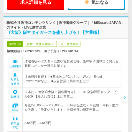
求人詳細を見る
気になる
株式会社阪神コンテンツリンク | 阪神電鉄グループ｜「billboard JAPAN」
のサイト・LIVE運営企業
《大阪》阪神タイガースを盛り上げる！【営業職】
契約社員
職種・業種未経験OK
第二新卒歓迎
情報更新日：2026/07/24
終了予定日：
2027/01/14
球場看板やポスター広告や協賛試合等、阪神甲子園球場に関わる
新規スポンサー獲得営業です。
仕事内容
【未経験歓迎！】■基本的なPCスキル（Word、Excel、
対象と
PowerPointなど） ■広告営業に興味のある方
なる方
＜本社＞ 大阪府大阪市福島区海老江1-1-31 阪神野田センタービ
ル10F 【雇入れ直後】上記事業…
勤務地
月給220,000円～280,000円（一律手当含む）※経験・年齢・能力
を考慮して決定いたします。※初年度の想定年収…
給与
330万円～430万円
初年度
年収