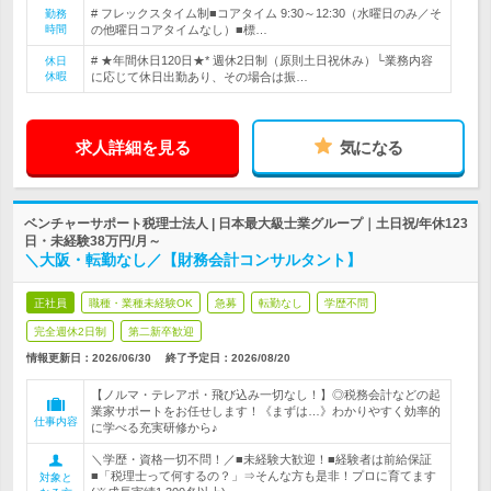
# フレックスタイム制■コアタイム 9:30～12:30（水曜日のみ／そ
勤務
時間
の他曜日コアタイムなし）■標…
# ★年間休日120日★* 週休2日制（原則土日祝休み）└業務内容
休日
休暇
に応じて休日出勤あり、その場合は振…
求人詳細を見る
気になる
ベンチャーサポート税理士法人 | 日本最大級士業グループ｜土日祝/年休123
日・未経験38万円/月～
＼大阪・転勤なし／【財務会計コンサルタント】
正社員
職種・業種未経験OK
急募
転勤なし
学歴不問
完全週休2日制
第二新卒歓迎
情報更新日：2026/06/30
終了予定日：
2026/08/20
【ノルマ・テレアポ・飛び込み一切なし！】◎税務会計などの起
業家サポートをお任せします！《まずは…》わかりやすく効率的
仕事内容
に学べる充実研修から♪
＼学歴・資格一切不問！／■未経験大歓迎！■経験者は前給保証
■「税理士って何するの？」⇒そんな方も是非！プロに育てます
対象と