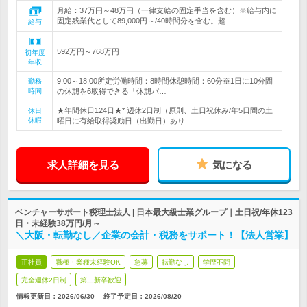
月給：37万円～48万円（一律支給の固定手当を含む）※給与内に
固定残業代として89,000円～/40時間分を含む。超…
給与
592万円～768万円
初年度
年収
9:00～18:00所定労働時間：8時間休憩時間：60分※1日に10分間
勤務
時間
の休憩を6取得できる「休憩パ…
★年間休日124日★* 週休2日制（原則、土日祝休み/年5日間の土
休日
休暇
曜日に有給取得奨励日（出勤日）あり…
求人詳細を見る
気になる
ベンチャーサポート税理士法人 | 日本最大級士業グループ｜土日祝/年休123
日・未経験38万円/月～
＼大阪・転勤なし／企業の会計・税務をサポート！【法人営業】
正社員
職種・業種未経験OK
急募
転勤なし
学歴不問
完全週休2日制
第二新卒歓迎
情報更新日：2026/06/30
終了予定日：
2026/08/20