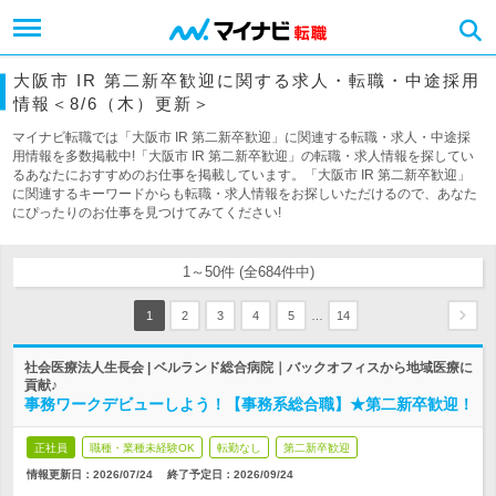
大阪市 IR 第二新卒歓迎に関する求人・転職・中途採用
情報＜8/6（木）更新＞
マイナビ転職では「大阪市 IR 第二新卒歓迎」に関連する転職・求人・中途採
用情報を多数掲載中!「大阪市 IR 第二新卒歓迎」の転職・求人情報を探してい
るあなたにおすすめのお仕事を掲載しています。「大阪市 IR 第二新卒歓迎」
に関連するキーワードからも転職・求人情報をお探しいただけるので、あなた
にぴったりのお仕事を見つけてみてください!
1～50件 (全684件中)
…
1
2
3
4
5
14
社会医療法人生長会 | ベルランド総合病院｜バックオフィスから地域医療に
貢献♪
事務ワークデビューしよう！【事務系総合職】★第二新卒歓迎！
正社員
職種・業種未経験OK
転勤なし
第二新卒歓迎
情報更新日：2026/07/24
終了予定日：
2026/09/24