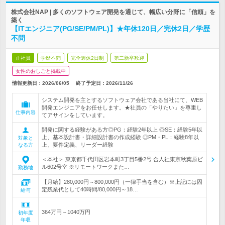
株式会社NAP | 多くのソフトウェア開発を通じて、幅広い分野に「信頼」を
築く
【ITエンジニア(PG/SE/PM/PL)】★年休120日／完休2日／学歴
不問
正社員
学歴不問
完全週休2日制
第二新卒歓迎
女性のおしごと掲載中
情報更新日：2026/06/05
終了予定日：
2026/11/26
システム開発を主とするソフトウェア会社である当社にて、WEB
開発エンジニアをお任せします。★社員の「やりたい」を尊重し
仕事内容
てアサインをしています。
開発に関する経験がある方◎PG：経験2年以上 ◎SE：経験5年以
上、基本設計書・詳細設計書の作成経験 ◎PM・PL：経験8年以
対象と
上、要件定義、リーダー経験
なる方
＜本社＞ 東京都千代田区岩本町3丁目5番2号 合人社東京秋葉原ビ
ル602号室 ※リモートワークまた…
勤務地
【月給】280,000円～800,000円（一律手当を含む）※上記には固
定残業代として40時間/80,000円～18…
給与
364万円～1040万円
初年度
年収