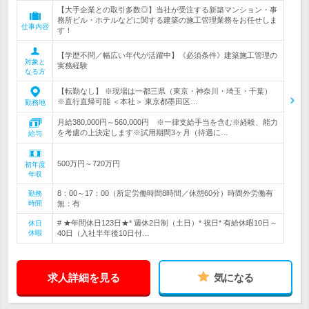
【大手企業との取引多数◎】当社が受注する新築マンション・事
務所ビル・ホテルなどに関する建築の施工管理業務をお任せしま
仕事内容
す！
【学歴不問／幅広い年代が活躍中】《必須条件》建築施工管理の
対象と
実務経験
なる方
【転勤なし】 ※現場は一都三県（東京・神奈川・埼玉・千葉）
※直行直帰可能 ＜本社＞ 東京都墨田区…
勤務地
月給380,000円～560,000円 ※一律支給手当を含む※経験、能力
を考慮の上決定します※試用期間3ヶ月（待遇に…
給与
500万円～720万円
初年度
年収
8：00～17：00（所定労働時間8時間／休憩60分）時間外労働有
勤務
時間
無：有
# ★年間休日123日★* 週休2日制（土日）* 祝日* 有給休暇10日～
休日
休暇
40日（入社半年後10日付…
求人詳細を見る
気になる