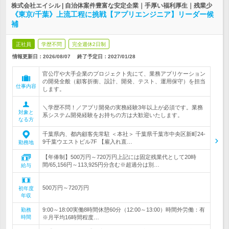
株式会社エイシル | 自治体案件豊富な安定企業｜手厚い福利厚生｜残業少
《東京/千葉》上流工程に挑戦【アプリエンジニア】リーダー候
補
正社員
学歴不問
完全週休2日制
情報更新日：2026/08/07
終了予定日：
2027/01/28
官公庁や大手企業のプロジェクト先にて、業務アプリケーション
の開発全般（顧客折衝、設計、開発、テスト、運用保守）を担当
仕事内容
します。
＼学歴不問！／アプリ開発の実務経験3年以上が必須です。業務
対象と
系システム開発経験をお持ちの方は大歓迎いたします。
なる方
千葉県内、都内顧客先常駐 ＜本社＞ 千葉県千葉市中央区新町24-
9千葉ウエストビル7F 【雇入れ直…
勤務地
【年俸制】500万円～720万円上記には固定残業代として20時
間/65,156円～113,925円分含む※超過分は別…
給与
500万円～720万円
初年度
年収
9:00～18:00実働8時間休憩60分（12:00～13:00）時間外労働：有
勤務
時間
※月平均16時間程度…