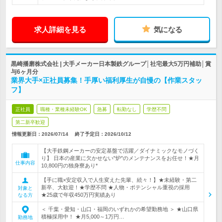
求人詳細を見る
気になる
黒崎播磨株式会社 | 大手メーカー日本製鉄グループ│社宅最大5万円補助│賞
与6ヶ月分
業界大手×正社員募集！手厚い福利厚生が自慢の【作業スタッ
フ】
正社員
職種・業種未経験OK
急募
転勤なし
学歴不問
第二新卒歓迎
情報更新日：2026/07/14
終了予定日：
2026/10/12
【大手鉄鋼メーカーの安定基盤で活躍／ダイナミックなモノづく
り】 日本の産業に欠かせない"炉"のメンテナンスをお任せ！★月
仕事内容
10,800円の独身寮あり*
【手に職×安定収入で人生変えた先輩、続々！】★未経験・第二
新卒、大歓迎！★学歴不問 ★人物・ポテンシャル重視の採用
対象と
★25歳で年収450万円実績あり
なる方
＜ 千葉・愛知・山口・福岡のいずれかの希望勤務地 ＞ ★山口県
積極採用中！ ★月5,000～1万円…
勤務地