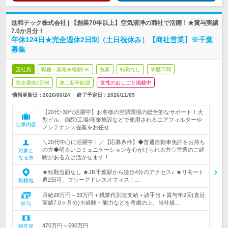
進和テック株式会社 | 【創業70年以上】空気清浄の商社で活躍！★賞与実績
7.0か月分！
年休124日★完全週休2日制（土日祝休み）【商社営業】※千葉
募集
正社員
職種・業種未経験OK
急募
転勤なし
学歴不問
完全週休2日制
第二新卒歓迎
女性のおしごと掲載中
情報更新日：2026/06/24
終了予定日：
2026/11/09
【20代~30代活躍中】お客様の空調環境の総合的なサポート！大
型ビル、病院/工場/商業施設などで使用されるエアフィルターや
仕事内容
メンテナンス提案をお任せ
＼20代中心に活躍中！／【応募条件】◆普通自動車免許をお持ち
の方◆明るいコミュニケーションを心がけられる方◇営業のご経
対象と
験がある方は活かせます！
なる方
★転勤当面なし ★JR千葉駅から徒歩4分のアクセス♪ ★リモート
週2日可、フリーアドレスオフィス！…
勤務地
月給28万円～33万円＋残業代別途支給＋諸手当＋賞与年2回(直近
実績7.0ヶ月分)※経験・能力などを考慮の上、当社規…
給与
470万円～590万円
初年度