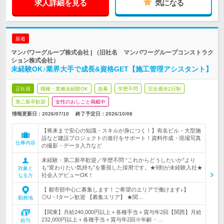
求人詳細を見る
気になる
新着
マンパワーグループ株式会社 | （旧社名 マンパワーグループコンストラク
ション株式会社）
未経験OK♪業界大手で成長&資格GET【施工管理アシスタント】
正社員
職種・業種未経験OK
急募
学歴不問
完全週休2日制
第二新卒歓迎
女性のおしごと掲載中
情報更新日：2026/07/10
終了予定日：
2026/10/08
【将来まで安心の知識・スキルが身につく！】有名ビル・大型施
設など建設プロジェクトの進行をサポート！資料作成・現場写真
仕事内容
の撮影・データ入力など
未経験・第二新卒歓迎／学歴不問 “これからどうしたいか”より
も“変わりたい気持ち”を重視した採用です。★9割が未経験入社★
対象と
社会人デビューOK！
なる方
【 都市部中心に募集します！ご希望のエリアで働けます♪】
◎U・Iターン歓迎 【募集エリア】 ★関…
勤務地
【関東】月給240,000円以上＋各種手当＋賞与年2回【関西】月給
232,000円以上＋各種手当＋賞与年2回※年齢・…
給与