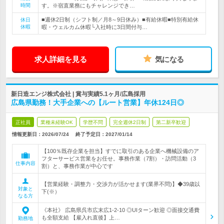
時間
す。※宿直業務にもチャレンジでき…
■週休2日制（シフト制／月8～9日休み）■有給休暇■特別有給休
休日
休暇
暇・ウェルカム休暇└入社時に3日間付与…
求人詳細を見る
気になる
新日造エンジ株式会社 | 賞与実績5.1ヶ月/広島採用
広島県勤務！大手企業への【ルート営業】年休124日◎
正社員
業種未経験OK
学歴不問
完全週休2日制
第二新卒歓迎
情報更新日：2026/07/24
終了予定日：
2027/01/14
【100％既存企業を担当】すでに取引のある企業へ機械設備のア
フターサービス営業をお任せ。事務作業（7割）・訪問活動（3
仕事内容
割）と、事務作業が中心です
【営業経験・調整力・交渉力が活かせます(業界不問)】◆39歳以
対象と
下(※）
なる方
《本社》 広島県呉市広末広1-2-10 ◎UIターン歓迎 ◎面接交通費
も全額支給 【雇入れ直後】上…
勤務地