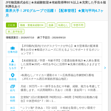
JFE物流株式会社 | ★未経験歓迎★有給取得率80％以上★充実した手当＆福
利厚生あり
業界大手！JFEグループで活躍！【配車管理】★賞与平均4.7ヶ
月
正社員
職種・業種未経験OK
急募
転勤なし
学歴不問
第二新卒歓迎
情報更新日：2026/07/10
終了予定日：
2026/09/10
【JFE構内(室内)でのデスクワークが中心】★大型車両の配車業
務をお任せ★輸送がスムーズに行えるようにサポートするポジシ
仕事内容
ョンです！
【未経験歓迎／学歴・年齢不問】◎普通自動車免許★人柄を重視
した採用★20代～40代を中心に活用中★先輩の前職もさまざまで
対象と
す！
なる方
<転勤なし／マイカー通勤ＯＫ！> 広島県福山市鋼管町1番地
（JFEスチール西日本製鉄所福山地区）
勤務地
月給：30万円～※一律手当を含む※年齢、経験、能力を考慮して
優遇します。※試用期間3ヶ月あり（待遇・賃金同一）※待遇…
給与
交替制* 1日の実働時間 7時間15分～8時間【7時間15分勤務の場
勤務
時間
合】※休憩45分* 7：00～1…
* シフト制* 月休み：7日~10日 ※有給を取得しやすい環境で
休日