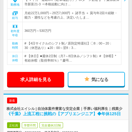
市新富21-3 ⇒本格始動に向け…
勤務地
月給22万1,000円～29万7,000円 ＋ 諸手当 ＋ 賞与年2回※経験・
能力・適性などを考慮の上、決定いたしま…
給与
360万円～530万円
初年度
年収
# 【4日サイクルのシフト制／原則定時退社】〇8：00～20：
勤務
時間
30（休憩あり）●20：00～翌8：3…
# 【休日】■週休2日制（月7～8日休み／シフト制）# 【休暇】*
休日
休暇
有給休暇（取得率80％）* 慶弔…
求人詳細を見る
気になる
新着
株式会社エイシル | 自治体案件豊富な安定企業｜手厚い福利厚生｜残業少
《千葉》上流工程に挑戦の【アプリエンジニア】◆年休125日
正社員
学歴不問
完全週休2日制