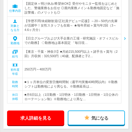
【固定休＋明け休み/希望休OK】受付やモニター監視をはじめと
した、警備業務をお任せ ◎屋内業務メイン＆勤務地固定など「施
仕事内容
設警備」のメリットも◎
【学歴不問/未経験歓迎/正社員デビュー応援】～20～50代の先輩
が活躍中！女性スタッフも在籍～ ★毎年昇給＋賞与年2回（3～
対象と
4.6ヶ月分）
なる方
【日立グループおよび大手企業の工場・研究施設・オフィスビル
での勤務】 ◇勤務地は基本固定 「毎日現…
勤務地
【東京・千葉・神奈川】■月給215,500円以上＋諸手当＋賞与（2
回）月収例：320,500円（40歳、配偶者と子2…
給与
250万円～400万円
初年度
年収
■１ヶ月単位の変形労働時間制（週平均実働40時間以内）※勤務
勤務
時間
シフトは勤務地により異なる。※勤務延長は…
■月6日以上（1日勤務・1日明休・1日勤務・1日明休・1日公休の
休日
休暇
ローテーション制）※勤務地により異な…
求人詳細を見る
気になる