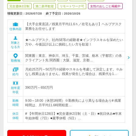
完全週休2日制
第二新卒歓迎
リモートワーク可
女性のおしごと掲載中
情報更新日：2026/07/28
終了予定日：
2026/10/26
【大手企業直請／残業月平均11.6ｈ／在宅もあり】ヘルプデスク
業務をお任せします
仕事内容
★ヘルプデスク、社内SE等の経験者★インフラスキルを深めたい
対象と
方や、今後設計以上に挑戦したい方を歓迎！
なる方
関東圏：東京、神奈川、埼玉、千葉、茨城、栃木（宇都宮）の各
クライアント先 関西圏：大阪、滋賀、京都…
勤務地
月給25万円～50万円※経験やスキルを考慮して決定します。※み
なし残業はありません。残業が発生した場合は、残業代を1…
給与
390万円～650万円
初年度
年収
9:00～18:00（休憩1時間）※勤務先により異なる場合あり# 残業
勤務
時間
時間は、月平均11.6時間程度…
# 【年間休日128日】■完全週休2日制（土・日）■祝日休み■年末
休日
休暇
年始休暇（7日）■夏季休暇（5日）…