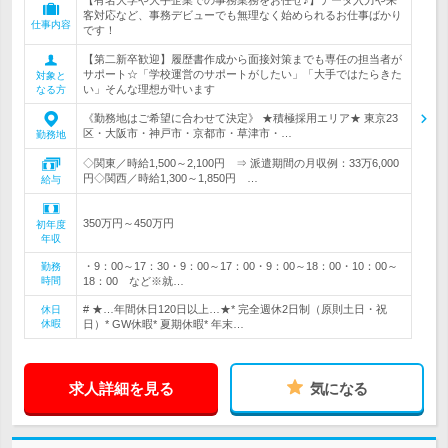
【有名大学や大手企業での事務業務をお任せ♪】データ入力や来
客対応など、事務デビューでも無理なく始められるお仕事ばかり
仕事内容
です！
【第二新卒歓迎】履歴書作成から面接対策までも専任の担当者が
サポート☆「学校運営のサポートがしたい」「大手ではたらきた
対象と
い」そんな理想が叶います
なる方
《勤務地はご希望に合わせて決定》 ★積極採用エリア★ 東京23
区・大阪市・神戸市・京都市・草津市・…
勤務地
◇関東／時給1,500～2,100円 ⇒ 派遣期間の月収例：33万6,000
円◇関西／時給1,300～1,850円 …
給与
350万円～450万円
初年度
年収
・9：00～17：30・9：00～17：00・9：00～18：00・10：00～
勤務
時間
18：00 など※就…
# ★…年間休日120日以上…★* 完全週休2日制（原則土日・祝
休日
休暇
日）* GW休暇* 夏期休暇* 年末…
求人詳細を見る
気になる