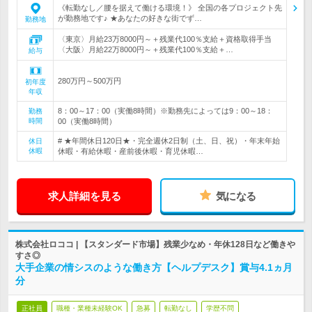
《転勤なし／腰を据えて働ける環境！》 全国の各プロジェクト先
が勤務地です♪ ★あなたの好きな街でず…
勤務地
〈東京〉月給23万8000円～＋残業代100％支給＋資格取得手当
〈大阪〉月給22万8000円～＋残業代100％支給＋…
給与
280万円～500万円
初年度
年収
8：00～17：00（実働8時間）※勤務先によっては9：00～18：
勤務
時間
00（実働8時間）
# ★年間休日120日★・完全週休2日制（土、日、祝）・年末年始
休日
休暇
休暇・有給休暇・産前後休暇・育児休暇…
求人詳細を見る
気になる
株式会社ロココ | 【スタンダード市場】残業少なめ・年休128日など働きや
すさ◎
大手企業の情シスのような働き方【ヘルプデスク】賞与4.1ヵ月
分
正社員
職種・業種未経験OK
急募
転勤なし
学歴不問