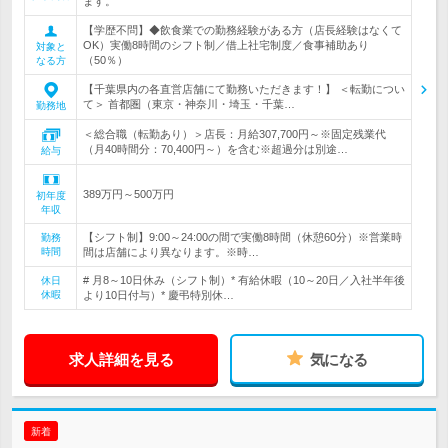
ます。
【学歴不問】◆飲食業での勤務経験がある方（店長経験はなくて
OK）実働8時間のシフト制／借上社宅制度／食事補助あり
対象と
（50％）
なる方
【千葉県内の各直営店舗にて勤務いただきます！】 ＜転勤につい
て＞ 首都圏（東京・神奈川・埼玉・千葉…
勤務地
＜総合職（転勤あり）＞店長：月給307,700円～※固定残業代
（月40時間分：70,400円～）を含む※超過分は別途…
給与
389万円～500万円
初年度
年収
【シフト制】9:00～24:00の間で実働8時間（休憩60分）※営業時
勤務
時間
間は店舗により異なります。※時…
# 月8～10日休み（シフト制）* 有給休暇（10～20日／入社半年後
休日
休暇
より10日付与）* 慶弔特別休…
求人詳細を見る
気になる
新着