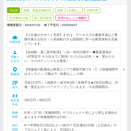
正社員
職種・業種未経験OK
急募
転勤なし
学歴不問
完全週休2日制
第二新卒歓迎
女性のおしごと掲載中
情報更新日：2026/07/24
終了予定日：
2026/08/27
【入社後のサポート充実】まずは、データ入力や書類作成など事
務作業をお任せ！☆未経験の方も段階的に学べる教育体制を完備
仕事内容
しています。
【未経験・第二新卒歓迎】＼20～30代活躍中／◆要普通免許
（AT限定可 ※入社までに取得いただければOK ）★「変わりた
対象と
い」そのポテンシャルを重視！
なる方
【研修後の配属先は希望エリアで通勤可能です！】 ◎研修期間中
はオンライン ◎働き方（転勤なし）の相…
勤務地
月給22万円～＋残業代＋賞与年2回＋各種手当★2年目以降は、評
価・査定を行いベースアップしていきます。※試用期間(3…
給与
350万円～900万円
初年度
年収
8:30～17:30（実働8時間）※プロジェクト先により異なる場合が
勤務
時間
あります※研修期間中は9:00～…
# ー年間休日125日以上ー<休日>* 完全週休2日制（土日休み）※
休日
休暇
プロジェクト先により、月2回の土…