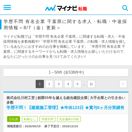
学歴不問 有名企業 千葉県に関する求人・転職・中途採
用情報＜8/7（金）更新＞
マイナビ転職では「学歴不問 有名企業 千葉県」に関連する転職・求人・中途
採用情報を多数掲載中!「学歴不問 有名企業 千葉県」の転職・求人情報を探し
ているあなたにおすすめのお仕事を掲載しています。「学歴不問 有名企業 千
葉県」に関連するキーワードからも転職・求人情報をお探しいただけるので、
あなたにぴったりのお仕事を見つけてみてください!
1～50件 (全538件中)
…
1
2
3
4
5
11
株式会社川村工営 | 創業55年を越える総合建設企業│大手企業との引き合い
多数
学歴不問！【建築施工管理】★年休123日 ★賞与6ヶ月分実績有
正社員
転勤なし
学歴不問
完全週休2日制
情報更新日：2026/06/19
終了予定日：
2026/12/10