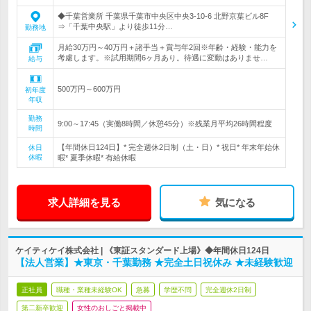
◆千葉営業所 千葉県千葉市中央区中央3-10-6 北野京葉ビル8F
⇒「千葉中央駅」より徒歩11分…
勤務地
月給30万円～40万円＋諸手当＋賞与年2回※年齢・経験・能力を
考慮します。※試用期間6ヶ月あり。待遇に変動はありませ…
給与
500万円～600万円
初年度
年収
勤務
9:00～17:45（実働8時間／休憩45分）※残業月平均26時間程度
時間
【年間休日124日】* 完全週休2日制（土・日）* 祝日* 年末年始休
休日
休暇
暇* 夏季休暇* 有給休暇
求人詳細を見る
気になる
ケイティケイ株式会社 | 《東証スタンダード上場》◆年間休日124日
【法人営業】★東京・千葉勤務 ★完全土日祝休み ★未経験歓迎
正社員
職種・業種未経験OK
急募
学歴不問
完全週休2日制
第二新卒歓迎
女性のおしごと掲載中