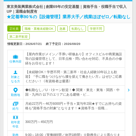
東京美装興業株式会社 | 創業69年の安定基盤｜資格手当・役職手当で収入
UP｜退職金制度有
★定着率90％の【設備管理】業界大手／残業ほぼゼロ／転勤なし
正社員
職種・業種未経験OK
急募
転勤なし
学歴不問
第二新卒歓迎
情報更新日：2026/07/21
終了予定日：
2026/08/20
【屋内作業がメイン／手厚い研修あり】オフィスビルや商業施設
等の設備管理として、日常点検・問い合わせ対応、不具合の小修
仕事内容
繕をお任せします！
【未経験OK！学歴不問・第二新卒・社会人経験10年以上も歓
迎】『手に職をつけながら腰を据えて働きたい方』はぜひご応募
対象と
ください！《有資格者は優遇》
なる方
◆転勤なし／U・Iターン歓迎！◆ 関東・東北・東海・関西・中
国・九州の 以下のエリアにある建物・ビ…
勤務地
月給22万円～46万6000円＋手当＋賞与年2回★すでにお持ちの資
格も"資格手当の対象"となります！★資格手当・役職…
給与
300万円～450万円
初年度
年収
9:00～18:00（実働8時間／休憩1時間）※勤務先により異なりま
勤務