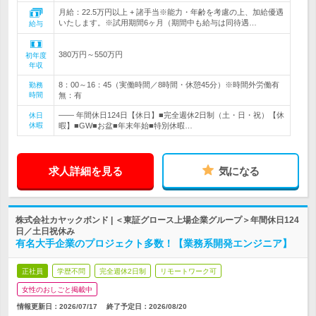
月給：22.5万円以上 + 諸手当※能力・年齢を考慮の上、加給優遇
いたします。※試用期間6ヶ月（期間中も給与は同待遇…
給与
380万円～550万円
初年度
年収
8：00～16：45（実働時間／8時間・休憩45分）※時間外労働有
勤務
時間
無：有
―― 年間休日124日【休日】■完全週休2日制（土・日・祝）【休
休日
休暇
暇】■GW■お盆■年末年始■特別休暇…
求人詳細を見る
気になる
株式会社カヤックボンド | ＜東証グロース上場企業グループ＞年間休日124
日／土日祝休み
有名大手企業のプロジェクト多数！【業務系開発エンジニア】
正社員
学歴不問
完全週休2日制
リモートワーク可
女性のおしごと掲載中
情報更新日：2026/07/17
終了予定日：
2026/08/20