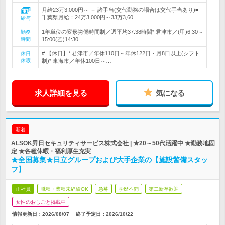
月給23万3,000円～ ＋ 諸手当(交代勤務の場合は交代手当あり)■
千葉県月給：24万3,000円～33万3,60…
給与
1年単位の変形労働時間制／週平均37.38時間* 君津市／(甲)6:30～
勤務
時間
15:00(乙)14:30…
# 【休日】* 君津市／年休110日～年休122日・月8日以上(シフト
休日
休暇
制)* 東海市／年休100日～…
求人詳細を見る
気になる
新着
ALSOK昇日セキュリティサービス株式会社 | ★20～50代活躍中 ★勤務地固
定 ★各種休暇・福利厚生充実
★全国募集★日立グループおよび大手企業の【施設警備スタッ
フ】
正社員
職種・業種未経験OK
急募
学歴不問
第二新卒歓迎
女性のおしごと掲載中
情報更新日：2026/08/07
終了予定日：
2026/10/22