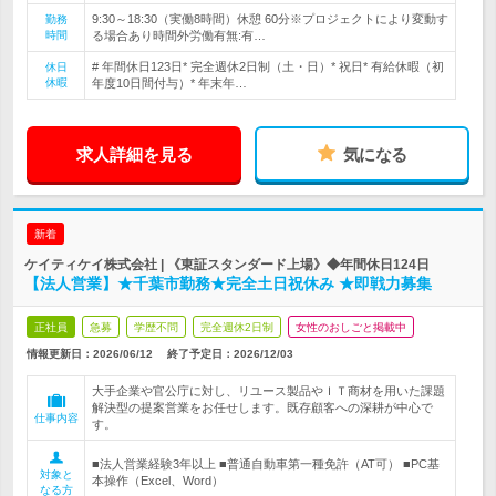
9:30～18:30（実働8時間）休憩 60分※プロジェクトにより変動す
勤務
時間
る場合あり時間外労働有無:有…
# 年間休日123日* 完全週休2日制（土・日）* 祝日* 有給休暇（初
休日
休暇
年度10日間付与）* 年末年…
求人詳細を見る
気になる
新着
ケイティケイ株式会社 | 《東証スタンダード上場》◆年間休日124日
【法人営業】★千葉市勤務★完全土日祝休み ★即戦力募集
正社員
急募
学歴不問
完全週休2日制
女性のおしごと掲載中
情報更新日：2026/06/12
終了予定日：
2026/12/03
大手企業や官公庁に対し、リユース製品やＩＴ商材を用いた課題
解決型の提案営業をお任せします。既存顧客への深耕が中心で
仕事内容
す。
■法人営業経験3年以上 ■普通自動車第一種免許（AT可） ■PC基
対象と
本操作（Excel、Word）
なる方