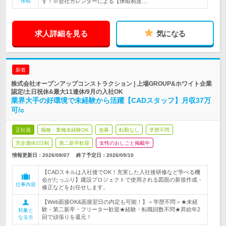
休暇
す！※会社カレンダーによる【休暇制度…
求人詳細を見る
気になる
新着
株式会社オープンアップコンストラクション | 上場GROUP&ホワイト企業
認定/土日祝休&最大11連休/9月の入社OK
業界大手の好環境で未経験から活躍【CADスタッフ】月収37万
可/c
正社員
職種・業種未経験OK
急募
転勤なし
学歴不問
完全週休2日制
第二新卒歓迎
女性のおしごと掲載中
情報更新日：2026/08/07
終了予定日：
2026/09/10
【CADスキルは入社後でOK！充実した入社後研修など学べる機
会がたっぷり】建設プロジェクトで使用される図面の新規作成・
仕事内容
修正などをお任せします。
【Web面接OK&面接翌日の内定も可能！】＜学歴不問＞★未経
験・第二新卒・フリーター歓迎★経験・転職回数不問★昇給年2
対象と
回で頑張りを還元！
なる方