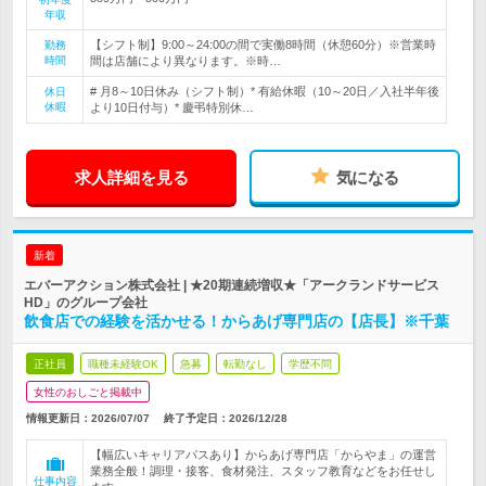
年収
【シフト制】9:00～24:00の間で実働8時間（休憩60分）※営業時
勤務
時間
間は店舗により異なります。※時…
# 月8～10日休み（シフト制）* 有給休暇（10～20日／入社半年後
休日
休暇
より10日付与）* 慶弔特別休…
求人詳細を見る
気になる
新着
エバーアクション株式会社 | ★20期連続増収★「アークランドサービス
HD」のグループ会社
飲食店での経験を活かせる！からあげ専門店の【店長】※千葉
正社員
職種未経験OK
急募
転勤なし
学歴不問
女性のおしごと掲載中
情報更新日：2026/07/07
終了予定日：
2026/12/28
【幅広いキャリアパスあり】からあげ専門店「からやま」の運営
業務全般！調理・接客、食材発注、スタッフ教育などをお任せし
仕事内容