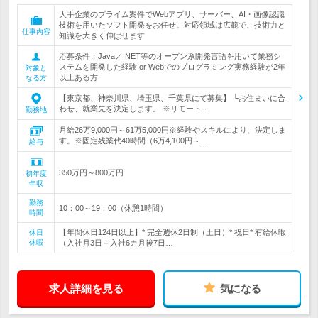
大手企業のプライム案件でWebアプリ、サーバー、AI・画像認識
技術を用いたソフト開発をお任せ。対応領域は広範で、技術力と
仕事内容
知識を大きく伸ばせます
応募条件：Java／.NET等のオープン系開発言語を用いて業務シ
ステムを開発した経験 or Webでのプログラミング実務経験が2年
対象と
以上ある方
なる方
【東京都、神奈川県、埼玉県、千葉県にて募集】 └お住まいに合
わせ、就業先を決定します。 ※リモート…
勤務地
月給26万9,000円～61万5,000円※経験やスキルにより、決定しま
す。※固定残業代40時間（6万4,100円～…
給与
350万円～800万円
初年度
年収
勤務
10：00～19：00（休憩1時間）
時間
【年間休日124日以上】* 完全週休2日制（土日）* 祝日* 有給休暇
休日
休暇
（入社月3日＋入社6カ月後7日…
求人詳細を見る
気になる