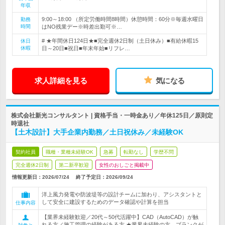
年収
9:00～18:00 （所定労働時間8時間）休憩時間：60分※毎週水曜日
勤務
時間
はNO残業デー※時差出勤可※…
# ★年間休日124日★■完全週休2日制（土日休み）■有給休暇15
休日
休暇
日～20日■祝日■年末年始■リフレ…
求人詳細を見る
気になる
株式会社新光コンサルタント | 資格手当・一時金あり／年休125日／原則定
時退社
【土木設計】大手企業内勤務／土日祝休み／未経験OK
契約社員
職種・業種未経験OK
急募
転勤なし
学歴不問
完全週休2日制
第二新卒歓迎
女性のおしごと掲載中
情報更新日：2026/07/24
終了予定日：
2026/09/24
洋上風力発電や防波堤等の設計チームに加わり、アシスタントと
して安全に建設するためのデータ確認や計算を担当
仕事内容
【業界未経験歓迎／20代～50代活躍中】CAD（AutoCAD）が触
れる方／施工管理の経験がある方 ★業界未経験の方、ブランクが