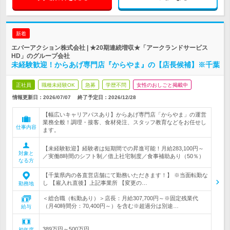
新着
エバーアクション株式会社 | ★20期連続増収★「アークランドサービス
HD」のグループ会社
未経験歓迎！からあげ専門店『からやま』の【店長候補】※千葉
正社員
職種未経験OK
急募
学歴不問
女性のおしごと掲載中
情報更新日：2026/07/07
終了予定日：
2026/12/28
【幅広いキャリアパスあり】からあげ専門店「からやま」の運営
業務全般！調理・接客、食材発注、スタッフ教育などをお任せし
仕事内容
ます。
【未経験歓迎】経験者は短期間での昇進可能！月給283,100円～
対象と
／実働8時間のシフト制／借上社宅制度／食事補助あり（50％）
なる方
【千葉県内の各直営店舗にて勤務いただきます！】 ※当面転勤な
し 【雇入れ直後】上記事業所 【変更の…
勤務地
＜総合職（転勤あり）＞店長：月給307,700円～※固定残業代
（月40時間分：70,400円～）を含む※超過分は別途…
給与
389万円～500万円
初年度