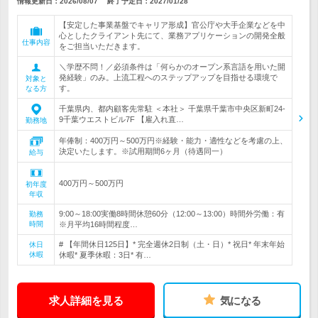
情報更新日：2026/08/07
終了予定日：
2027/01/28
【安定した事業基盤でキャリア形成】官公庁や大手企業などを中
心としたクライアント先にて、業務アプリケーションの開発全般
仕事内容
をご担当いただきます。
＼学歴不問！／必須条件は「何らかのオープン系言語を用いた開
発経験」のみ。上流工程へのステップアップを目指せる環境で
対象と
す。
なる方
千葉県内、都内顧客先常駐 ＜本社＞ 千葉県千葉市中央区新町24-
9千葉ウエストビル7F 【雇入れ直…
勤務地
年俸制：400万円～500万円※経験・能力・適性などを考慮の上、
決定いたします。※試用期間6ヶ月（待遇同一）
給与
400万円～500万円
初年度
年収
9:00～18:00実働8時間休憩60分（12:00～13:00）時間外労働：有
勤務
時間
※月平均16時間程度…
# 【年間休日125日】* 完全週休2日制（土・日）* 祝日* 年末年始
休日
休暇
休暇* 夏季休暇：3日* 有…
求人詳細を見る
気になる