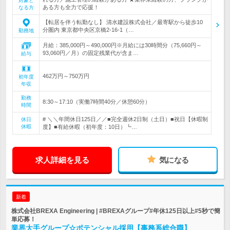
対象と
ある方も全力で応援！
なる方
【転居を伴う転勤なし】 清水建設株式会社／最寄駅から徒歩10
分圏内 東京都中央区京橋2-16-1（…
勤務地
月給：385,000円～490,000円※月給には30時間分（75,660円～
93,060円／月）の固定残業代が含ま…
給与
462万円～750万円
初年度
年収
勤務
8:30～17:10（実働7時間40分／休憩60分）
時間
# ＼＼年間休日125日／／■完全週休2日制（土日）■祝日【休暇制
休日
休暇
度】■有給休暇（初年度：10日）┗…
求人詳細を見る
気になる
新着
株式会社BREXA Engineering | #BREXAグループ#年休125日以上#5秒で簡
単応募！
業界大手グループ☆ポテンシャル採用【事務系総合職】