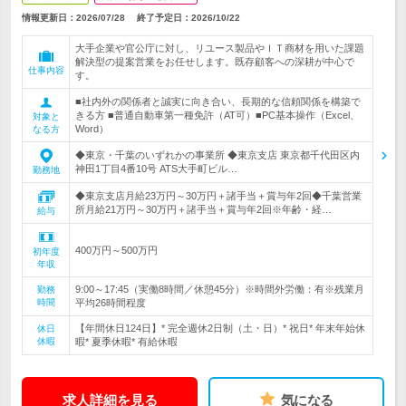
情報更新日：2026/07/28
終了予定日：
2026/10/22
大手企業や官公庁に対し、リユース製品やＩＴ商材を用いた課題
解決型の提案営業をお任せします。既存顧客への深耕が中心で
仕事内容
す。
■社内外の関係者と誠実に向き合い、長期的な信頼関係を構築で
きる方 ■普通自動車第一種免許（AT可）■PC基本操作（Excel、
対象と
Word）
なる方
◆東京・千葉のいずれかの事業所 ◆東京支店 東京都千代田区内
神田1丁目4番10号 ATS大手町ビル…
勤務地
◆東京支店月給23万円～30万円＋諸手当＋賞与年2回◆千葉営業
所月給21万円～30万円＋諸手当＋賞与年2回※年齢・経…
給与
400万円～500万円
初年度
年収
9:00～17:45（実働8時間／休憩45分）※時間外労働：有※残業月
勤務
時間
平均26時間程度
【年間休日124日】* 完全週休2日制（土・日）* 祝日* 年末年始休
休日
休暇
暇* 夏季休暇* 有給休暇
求人詳細を見る
気になる