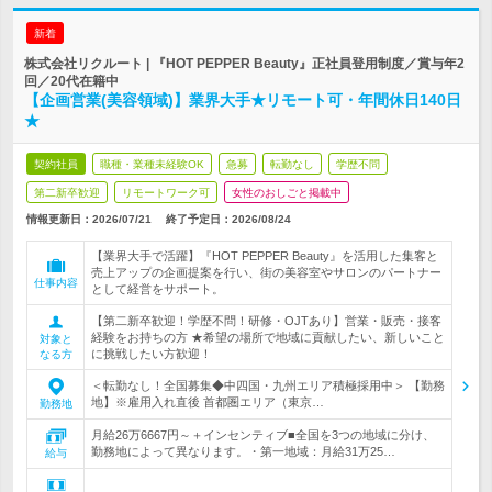
新着
株式会社リクルート | 『HOT PEPPER Beauty』正社員登用制度／賞与年2
回／20代在籍中
【企画営業(美容領域)】業界大手★リモート可・年間休日140日
★
契約社員
職種・業種未経験OK
急募
転勤なし
学歴不問
第二新卒歓迎
リモートワーク可
女性のおしごと掲載中
情報更新日：2026/07/21
終了予定日：
2026/08/24
【業界大手で活躍】『HOT PEPPER Beauty』を活用した集客と
売上アップの企画提案を行い、街の美容室やサロンのパートナー
仕事内容
として経営をサポート。
【第二新卒歓迎！学歴不問！研修・OJTあり】営業・販売・接客
経験をお持ちの方 ★希望の場所で地域に貢献したい、新しいこと
対象と
に挑戦したい方歓迎！
なる方
＜転勤なし！全国募集◆中四国・九州エリア積極採用中＞ 【勤務
地】※雇用入れ直後 首都圏エリア（東京…
勤務地
月給26万6667円～＋インセンティブ■全国を3つの地域に分け、
勤務地によって異なります。・第一地域：月給31万25…
給与