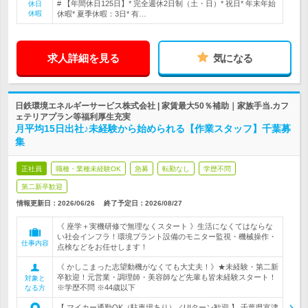
# 【年間休日125日】* 完全週休2日制（土・日）* 祝日* 年末年始
休日
休暇
休暇* 夏季休暇：3日* 有…
求人詳細を見る
気になる
日鉄環境エネルギーサービス株式会社 | 家賃最大50％補助｜家族手当.カフ
ェテリアプラン等福利厚生充実
月平均15日出社♪未経験から始められる【作業スタッフ】千葉募
集
正社員
職種・業種未経験OK
急募
転勤なし
学歴不問
第二新卒歓迎
情報更新日：2026/06/26
終了予定日：
2026/08/27
《 座学＋実機研修で無理なくスタート 》生活になくてはならな
い社会インフラ！環境プラント設備のモニター監視・機械操作・
仕事内容
点検などをお任せします！
《 かしこまった志望動機がなくても大丈夫！》★未経験・第二新
卒歓迎！元営業・調理師・美容師など先輩も皆未経験スタート！
対象と
※学歴不問 ※44歳以下
なる方
【 マイカー通勤OK（駐車場あり）／UIターン歓迎 】 千葉県富津