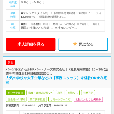
300万円～500万円
初年度
年収
■フレックスタイム制・1日の標準労働時間：8時間※ビューティ
勤務
時間
Divisionでの、標準勤務時間帯は9…
■休日・年間休日140日（月8日以上の休み）※土曜日、日曜日、
休日
休暇
国民の祝日などを考慮し、当社カレンダー…
求人詳細を見る
気になる
新着
パーソルエクセルHRパートナーズ株式会社 | 《社員雇用前提》20～30代活
躍中/年間休日120日/残業ほぼなし
人気の学校や大手企業などの【事務スタッフ】未経験OK★在宅
可
紹介予定派遣
職種・業種未経験OK
急募
転勤なし
学歴不問
完全週休2日制
第二新卒歓迎
リモートワーク可
女性のおしごと掲載中
情報更新日：2026/07/10
終了予定日：
2026/08/27