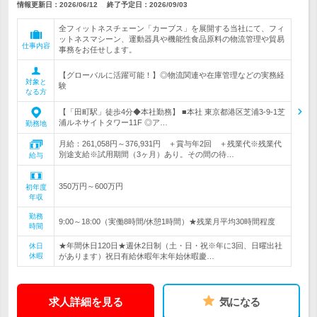
情報更新日：2026/06/12
終了予定日：
2026/09/03
全フィットネスチェーン「カーブス」を展開する当社にて、フィ
ットネスマシーン、運動器具や機能性食品原料の物流管理や貿易
仕事内容
事務をお任せします。
【グローバルに活躍可能！】◎物流関連や在庫管理などの実務経
対象と
験
なる方
【「田町駅」徒歩4分◆本社勤務】 ■本社 東京都港区芝浦3-9-1芝
浦ルネサイトタワー11F ◎ア…
勤務地
月給：261,058円～376,931円 ＋賞与年2回 ＋残業代※残業代
別途支給※試用期間（3ヶ月）あり。その間の待…
給与
350万円～600万円
初年度
年収
勤務
9:00～18:00（実働8時間/休憩1時間）★残業月平均30時間程度
時間
★年間休日120日★週休2日制（土・日・祝※年に3回、日曜出社
休日
休暇
があります）祝日有給休暇年末年始休暇慶…
求人詳細を見る
気になる