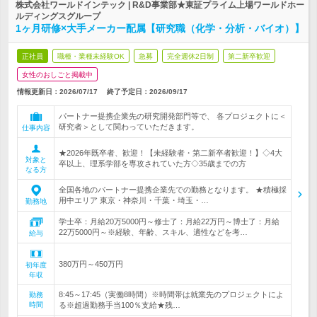
株式会社ワールドインテック | R&D事業部★東証プライム上場ワールドホー
ルディングスグループ
1ヶ月研修×大手メーカー配属【研究職（化学・分析・バイオ）】
正社員
職種・業種未経験OK
急募
完全週休2日制
第二新卒歓迎
女性のおしごと掲載中
情報更新日：2026/07/17
終了予定日：
2026/09/17
パートナー提携企業先の研究開発部門等で、 各プロジェクトに＜
研究者＞として関わっていただきます。
仕事内容
★2026年既卒者、歓迎！【未経験者・第二新卒者歓迎！】◇4大
対象と
卒以上、理系学部を専攻されていた方◇35歳までの方
なる方
全国各地のパートナー提携企業先での勤務となります。 ★積極採
用中エリア 東京・神奈川・千葉・埼玉・…
勤務地
学士卒：月給20万5000円～修士了：月給22万円～博士了：月給
22万5000円～※経験、年齢、スキル、適性などを考…
給与
380万円～450万円
初年度
年収
8:45～17:45（実働8時間）※時間帯は就業先のプロジェクトによ
勤務
時間
る※超過勤務手当100％支給★残…