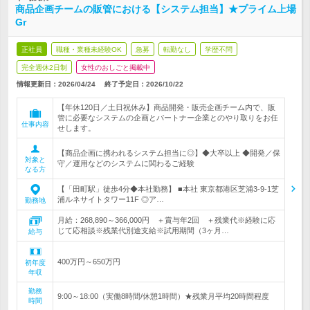
商品企画チームの販管における【システム担当】★プライム上場
Gr
正社員
職種・業種未経験OK
急募
転勤なし
学歴不問
完全週休2日制
女性のおしごと掲載中
情報更新日：2026/04/24
終了予定日：
2026/10/22
【年休120日／土日祝休み】商品開発・販売企画チーム内で、販
管に必要なシステムの企画とパートナー企業とのやり取りをお任
仕事内容
せします。
【商品企画に携われるシステム担当に◎】◆大卒以上 ◆開発／保
対象と
守／運用などのシステムに関わるご経験
なる方
【「田町駅」徒歩4分◆本社勤務】 ■本社 東京都港区芝浦3-9-1芝
浦ルネサイトタワー11F ◎ア…
勤務地
月給：268,890～366,000円 ＋賞与年2回 ＋残業代※経験に応
じて応相談※残業代別途支給※試用期間（3ヶ月…
給与
400万円～650万円
初年度
年収
勤務
9:00～18:00（実働8時間/休憩1時間）★残業月平均20時間程度
時間