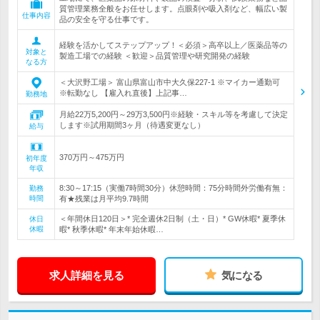
質管理業務全般をお任せします。点眼剤や吸入剤など、幅広い製
仕事内容
品の安全を守る仕事です。
経験を活かしてステップアップ！＜必須＞高卒以上／医薬品等の
対象と
製造工場での経験 ＜歓迎＞品質管理や研究開発の経験
なる方
＜大沢野工場＞ 富山県富山市中大久保227‐1 ※マイカー通勤可
※転勤なし 【雇入れ直後】上記事…
勤務地
月給22万5,200円～29万3,500円※経験・スキル等を考慮して決定
します※試用期間3ヶ月（待遇変更なし）
給与
370万円～475万円
初年度
年収
8:30～17:15（実働7時間30分）休憩時間：75分時間外労働有無：
勤務
時間
有★残業は月平均9.7時間
＜年間休日120日＞* 完全週休2日制（土・日）* GW休暇* 夏季休
休日
休暇
暇* 秋季休暇* 年末年始休暇…
求人詳細を見る
気になる