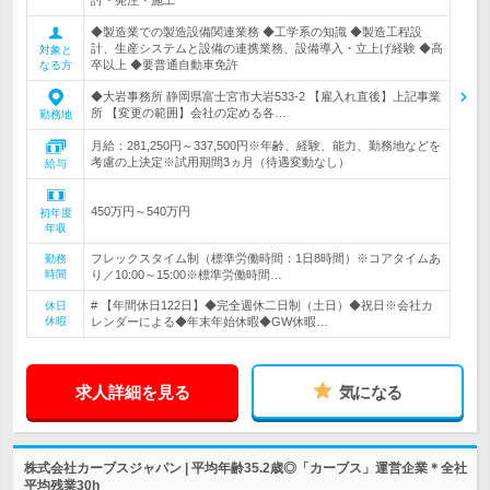
討・発注・施工
◆製造業での製造設備関連業務 ◆工学系の知識 ◆製造工程設
計、生産システムと設備の連携業務、設備導入・立上げ経験 ◆高
対象と
卒以上 ◆要普通自動車免許
なる方
◆大岩事務所 静岡県富士宮市大岩533-2 【雇入れ直後】上記事業
所 【変更の範囲】会社の定める各…
勤務地
月給：281,250円～337,500円※年齢、経験、能力、勤務地などを
考慮の上決定※試用期間3ヵ月（待遇変動なし）
給与
450万円～540万円
初年度
年収
フレックスタイム制（標準労働時間：1日8時間）※コアタイムあ
勤務
時間
り／10:00～15:00※標準労働時間…
# 【年間休日122日】◆完全週休二日制（土日）◆祝日※会社カ
休日
休暇
レンダーによる◆年末年始休暇◆GW休暇…
求人詳細を見る
気になる
株式会社カーブスジャパン | 平均年齢35.2歳◎「カーブス」運営企業＊全社
平均残業30h