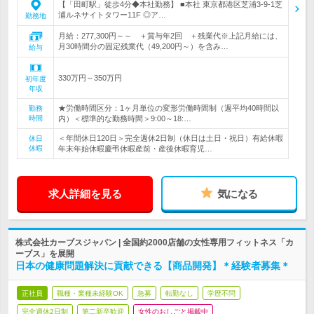
【「田町駅」徒歩4分◆本社勤務】 ■本社 東京都港区芝浦3-9-1芝
浦ルネサイトタワー11F ◎ア…
勤務地
月給：277,300円～～ ＋賞与年2回 ＋残業代※上記月給には、
月30時間分の固定残業代（49,200円～）を含み…
給与
330万円～350万円
初年度
年収
★労働時間区分：1ヶ月単位の変形労働時間制（週平均40時間以
勤務
時間
内）＜標準的な勤務時間＞9:00～18:…
＜年間休日120日＞完全週休2日制（休日は土日・祝日）有給休暇
休日
休暇
年末年始休暇慶弔休暇産前・産後休暇育児…
求人詳細を見る
気になる
株式会社カーブスジャパン | 全国約2000店舗の女性専用フィットネス「カ
ーブス」を展開
日本の健康問題解決に貢献できる【商品開発】＊経験者募集＊
正社員
職種・業種未経験OK
急募
転勤なし
学歴不問
完全週休2日制
第二新卒歓迎
女性のおしごと掲載中