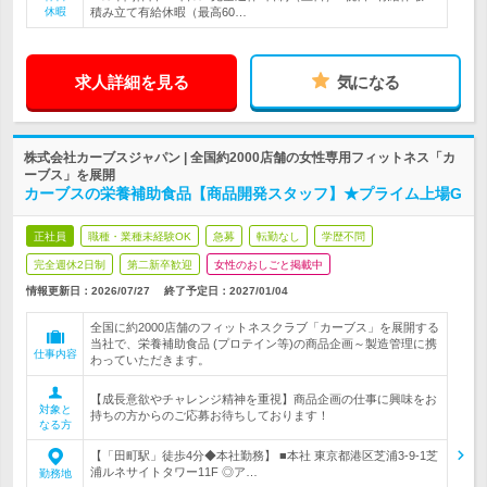
休暇
積み立て有給休暇（最高60…
求人詳細を見る
気になる
株式会社カーブスジャパン | 全国約2000店舗の女性専用フィットネス「カ
ーブス」を展開
カーブスの栄養補助食品【商品開発スタッフ】★プライム上場G
正社員
職種・業種未経験OK
急募
転勤なし
学歴不問
完全週休2日制
第二新卒歓迎
女性のおしごと掲載中
情報更新日：2026/07/27
終了予定日：
2027/01/04
全国に約2000店舗のフィットネスクラブ「カーブス」を展開する
当社で、栄養補助食品 (プロテイン等)の商品企画～製造管理に携
仕事内容
わっていただきます。
【成長意欲やチャレンジ精神を重視】商品企画の仕事に興味をお
対象と
持ちの方からのご応募お待ちしております！
なる方
【「田町駅」徒歩4分◆本社勤務】 ■本社 東京都港区芝浦3-9-1芝
浦ルネサイトタワー11F ◎ア…
勤務地