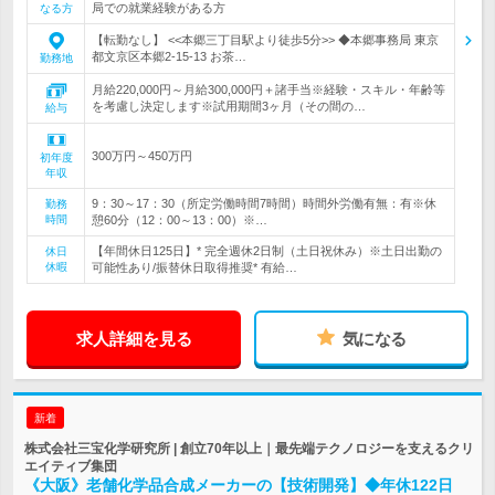
局での就業経験がある方
なる方
【転勤なし】 <<本郷三丁目駅より徒歩5分>> ◆本郷事務局 東京
都文京区本郷2-15-13 お茶…
勤務地
月給220,000円～月給300,000円＋諸手当※経験・スキル・年齢等
を考慮し決定します※試用期間3ヶ月（その間の…
給与
300万円～450万円
初年度
年収
9：30～17：30（所定労働時間7時間）時間外労働有無：有※休
勤務
時間
憩60分（12：00～13：00）※…
【年間休日125日】* 完全週休2日制（土日祝休み）※土日出勤の
休日
休暇
可能性あり/振替休日取得推奨* 有給…
求人詳細を見る
気になる
新着
株式会社三宝化学研究所 | 創立70年以上｜最先端テクノロジーを支えるクリ
エイティブ集団
《大阪》老舗化学品合成メーカーの【技術開発】◆年休122日