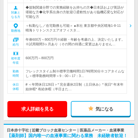
◆規制関連分野での実務経験をお持ちの方◆日本語および英語が
堪能な方◆化学系出身の方歓迎◎柔軟性があり臨機応変な対応が
対象と
可能な方
なる方
＜転勤なし／在宅勤務も可能＞ ●本社 東京都中央区晴海1-8-11
晴海トリトンスクエアオフィスタ…
勤務地
年俸600万～800万円※経験・年齢を考慮の上、決定いたします。
※試用期間3ヶ月あり（その間の待遇に変更はありません…
給与
600万円～800万円
初年度
年収
フレックスタイム制※標準労働時間1日7時間30分※コアタイムな
勤務
時間
し＜標準勤務時間帯＞9：00～17：3…
# ＜年間休日126日＞* 完全週休2日制（土日休み）* 祝日* 年末年
休日
休暇
始休暇* 有給休暇（半日また…
求人詳細を見る
気になる
日本赤十字社 | 近畿ブロック血液センター｜医薬品メーカー・血液事業
【薬剤師】国内唯一の血液事業に関わる業務 未経験者歓迎！