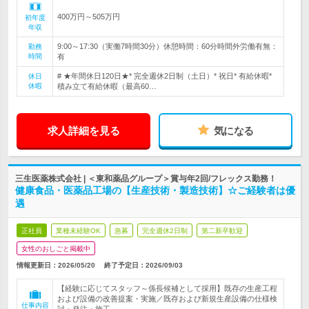
400万円～505万円
初年度
年収
9:00～17:30（実働7時間30分）休憩時間：60分時間外労働有無：
勤務
時間
有
# ★年間休日120日★* 完全週休2日制（土日）* 祝日* 有給休暇*
休日
休暇
積み立て有給休暇（最高60…
求人詳細を見る
気になる
三生医薬株式会社 | ＜東和薬品グループ＞賞与年2回/フレックス勤務！
健康食品・医薬品工場の【生産技術・製造技術】☆ご経験者は優
遇
正社員
業種未経験OK
急募
完全週休2日制
第二新卒歓迎
女性のおしごと掲載中
情報更新日：2026/05/20
終了予定日：
2026/09/03
【経験に応じてスタッフ～係長候補として採用】既存の生産工程
および設備の改善提案・実施／既存および新規生産設備の仕様検
仕事内容