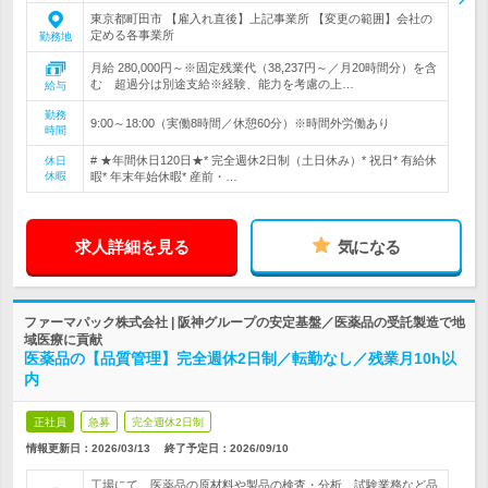
東京都町田市 【雇入れ直後】上記事業所 【変更の範囲】会社の
定める各事業所
勤務地
月給 280,000円～※固定残業代（38,237円～／月20時間分）を含
む 超過分は別途支給※経験、能力を考慮の上…
給与
勤務
9:00～18:00（実働8時間／休憩60分）※時間外労働あり
時間
# ★年間休日120日★* 完全週休2日制（土日休み）* 祝日* 有給休
休日
休暇
暇* 年末年始休暇* 産前・…
求人詳細を見る
気になる
ファーマパック株式会社 | 阪神グループの安定基盤／医薬品の受託製造で地
域医療に貢献
医薬品の【品質管理】完全週休2日制／転勤なし／残業月10h以
内
正社員
急募
完全週休2日制
情報更新日：2026/03/13
終了予定日：
2026/09/10
工場にて、医薬品の原材料や製品の検査・分析、試験業務など品