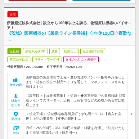
新着
伊藤超短波株式会社 | 設立から100年以上を誇る、物理療法機器のパイオニ
ア！
《茨城》医療機器の【製造ライン長候補】◇年休120日◇夜勤な
し
正社員
業種未経験OK
急募
転勤なし
完全週休2日制
第二新卒歓迎
リモートワーク可
女性のおしごと掲載中
情報更新日：2026/06/09
終了予定日：
2026/11/30
医療機器の製造現場で工程・進捗管理やメンバー指導をお任せし
ます！社会に役立つ製品づくりを通して、マネジメントスキルも
仕事内容
磨けます◎
【高卒以上｜経験者募集】＜必須＞◆製造現場での業務経験 ◎製
造ラインでのリーダー、班長、工程管理などの経験がある方は歓
対象と
迎します！
なる方
＜筑波工場＞ 茨城県稲敷郡阿見町うずら野3-39-14 【雇入れ直
後】上記の事業所 【変更の範囲】…
勤務地
月給：285,600円～361,200円※年齢・経験を考慮して決定いたし
ます※試用期間6カ月（待遇同一）
給与