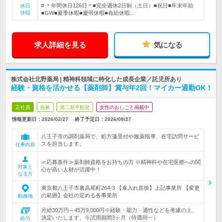
# ＊年間休日126日＊■完全週休2日制（土日）■祝日■年末年始
休日
休暇
■GW■夏季休暇■慶弔休暇■有給休暇…
求人詳細を見る
気になる
株式会社北野薬局 | 精神科領域に特化した成長企業／託児所あり
経験・資格を活かせる【薬剤師】賞与年2回！マイカー通勤OK！
正社員
急募
第二新卒歓迎
女性のおしごと掲載中
情報更新日：2026/02/27
終了予定日：
2026/08/27
八王子市の調剤薬局で、処方箋受付や服薬指導、在宅訪問サービ
スを担当します。
仕事内容
≪応募条件≫薬剤師資格をお持ちの方 ※精神科や在宅医療への関
対象と
心が高い人材が活躍中！
なる方
東京都八王子市裏高尾町264-3 【雇入れ直後】上記事業所 【変更
の範囲】会社の定める各事業所
勤務地
月給30万円～45万9,000円※経験・能力・適性などを考慮の上、
決定いたします。※試用期間3ヶ月（待遇同一）
給与