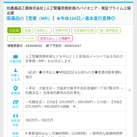
扶桑薬品工業株式会社 | 人工腎臓用透析液のパイオニア・東証プライム上場
企業
医薬品の【営業（MR）】★年休124日／基本直行直帰◎
正社員
急募
転勤なし
学歴不問
完全週休2日制
第二新卒歓迎
リモートワーク可
女性のおしごと掲載中
情報更新日：2026/06/26
終了予定日：
2026/12/17
人工腎臓用透析液などを中心とした医薬品メーカーである当社の
営業職（MR）をお任せします。
仕事内容
《必須》◆大卒以上◆MR認定証をお持ちの方◆普通自動車運転
対象と
免許
なる方
＜本社・大阪支店＞ 大阪府大阪市中央区道修町一丁目7番10号 ＜
札幌支店＞ 北海道札幌市白石区東札…
勤務地
＜札幌支店＞【月給】220,000円～330,000円＜その他＞【月給】
270,000円～430,000円※経験・年…
給与
350万円～700万円
初年度
年収
# 事業場外みなし労働時間制（1日8時間）＜標準的な勤務時間帯
勤務