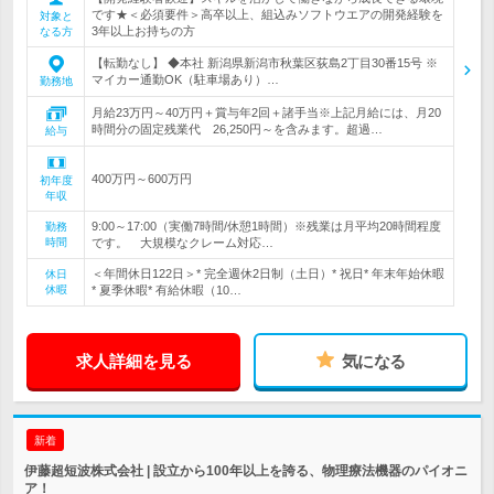
です★＜必須要件＞高卒以上、組込みソフトウエアの開発経験を
対象と
3年以上お持ちの方
なる方
【転勤なし】 ◆本社 新潟県新潟市秋葉区荻島2丁目30番15号 ※
マイカー通勤OK（駐車場あり）…
勤務地
月給23万円～40万円＋賞与年2回＋諸手当※上記月給には、月20
時間分の固定残業代 26,250円～を含みます。超過…
給与
400万円～600万円
初年度
年収
9:00～17:00（実働7時間/休憩1時間）※残業は月平均20時間程度
勤務
時間
です。 大規模なクレーム対応…
＜年間休日122日＞* 完全週休2日制（土日）* 祝日* 年末年始休暇
休日
休暇
* 夏季休暇* 有給休暇（10…
求人詳細を見る
気になる
新着
伊藤超短波株式会社 | 設立から100年以上を誇る、物理療法機器のパイオニ
ア！