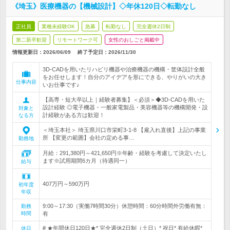
《埼玉》医療機器の【機械設計】◇年休120日◇転勤なし
正社員
業種未経験OK
急募
転勤なし
完全週休2日制
第二新卒歓迎
リモートワーク可
女性のおしごと掲載中
情報更新日：2026/06/09
終了予定日：
2026/11/30
3D-CADを用いたリハビリ機器や治療機器の機構・筐体設計全般
をお任せします！自分のアイデアを形にできる、やりがいの大き
仕事内容
いお仕事です♪
【高専・短大卒以上｜経験者募集】＜必須＞◆3D-CADを用いた
設計経験 ◎電子機器・一般家電製品・美容機器等の機構開発・設
対象と
計経験がある方は歓迎！
なる方
＜埼玉本社＞ 埼玉県川口市栄町3-1-8 【雇入れ直後】上記の事業
所 【変更の範囲】会社の定める事…
勤務地
月給：291,380円～421,650円※年齢・経験を考慮して決定いたし
ます※試用期間6カ月（待遇同一）
給与
407万円～590万円
初年度
年収
9:00～17:30（実働7時間30分）休憩時間：60分時間外労働有無：
勤務
時間
有
# ★年間休日120日★* 完全週休2日制（土日）* 祝日* 有給休暇*
休日