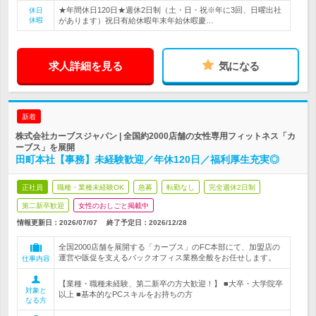
★年間休日120日★週休2日制（土・日・祝※年に3回、日曜出社
休日
休暇
があります）祝日有給休暇年末年始休暇慶…
求人詳細を見る
気になる
新着
株式会社カーブスジャパン | 全国約2000店舗の女性専用フィットネス「カ
ーブス」を展開
田町本社【事務】未経験歓迎／年休120日／福利厚生充実◎
正社員
職種・業種未経験OK
急募
転勤なし
完全週休2日制
第二新卒歓迎
女性のおしごと掲載中
情報更新日：2026/07/07
終了予定日：
2026/12/28
全国2000店舗を展開する「カーブス」のFC本部にて、加盟店の
運営や販促を支えるバックオフィス業務全般をお任せします。
仕事内容
【業種・職種未経験、第二新卒の方大歓迎！】 ■大卒・大学院卒
対象と
以上 ■基本的なPCスキルをお持ちの方
なる方