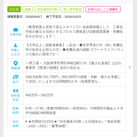
正社員
急募
完全週休2日制
第二新卒歓迎
女性のおしごと掲載中
情報更新日：2026/04/17
終了予定日：
2026/10/15
《教育制度も充実で安心スタート◎》技術開発職として、工業化
学術の確立を目的とするプロセス開発及び試験製造業務・有機化
仕事内容
合をお任せします！
【大卒以上｜経験者募集】＜必須＞◆化学専攻の方（特に有機化
学の知見をお持ちの方）◆有機合成の経験 ◎ワークライフバラン
対象と
スの取れた環境です！
なる方
＜堺工場＞ 大阪府堺市堺区神南辺町1-31 【雇入れ直後】上記の
事業所 【変更の範囲】会社の定める…
勤務地
日給月給制 241,750円～300,000円※経験・年齢・能力を考慮し
て決定いたします※試用期間3カ月（待遇変更な…
給与
400万円～550万円
初年度
年収
8:45～17:45（実働7時間30分／休憩90分）※時間外労働あり※月
勤務
時間
平均残業20時間程度
# ★年間休日122日★* 完全週休2日制（土日祝休み）* 有給休暇
休日
休暇
（10日～20日）* 夏季休暇*…