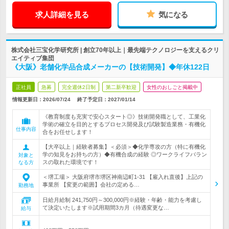
求人詳細を見る
気になる
株式会社三宝化学研究所 | 創立70年以上｜最先端テクノロジーを支えるクリ
エイティブ集団
《大阪》老舗化学品合成メーカーの【技術開発】◆年休122日
正社員
急募
完全週休2日制
第二新卒歓迎
女性のおしごと掲載中
情報更新日：2026/07/24
終了予定日：
2027/01/14
《教育制度も充実で安心スタート◎》技術開発職として、工業化
学術の確立を目的とするプロセス開発及び試験製造業務・有機化
仕事内容
合をお任せします！
【大卒以上｜経験者募集】＜必須＞◆化学専攻の方（特に有機化
学の知見をお持ちの方）◆有機合成の経験 ◎ワークライフバラン
対象と
スの取れた環境です！
なる方
＜堺工場＞ 大阪府堺市堺区神南辺町1-31 【雇入れ直後】上記の
事業所 【変更の範囲】会社の定める…
勤務地
日給月給制 241,750円～300,000円※経験・年齢・能力を考慮し
て決定いたします※試用期間3カ月（待遇変更な…
給与