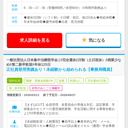
勤務
8：30～17：30（実働8時間／休憩60分）※時間外勤務あり
時間
◆週休2日制（シフト制）※日曜・祝日、他1日休み◆有給休暇◆
休日
休暇
年末年始休暇◆慶弔休暇◆出産・育児休暇
求人詳細を見る
気になる
一般社団法人日本集中治療医学会 | #完全週休2日制（土日祝休）#残業少な
め#第二新卒歓迎#年休125日
正社員登用実績あり！未経験から始められる【事務局職員】
契約社員
職種・業種未経験OK
急募
転勤なし
完全週休2日制
第二新卒歓迎
女性のおしごと掲載中
情報更新日：2026/03/11
終了予定日：
2026/08/27
【まずはOJT】会員管理、各委員会の準備＆対応、認定事業、学
術集会やセミナーの運営補助業務、学会活動に関する事務全般お
仕事内容
よび付帯業務などお任せ。
【未経験歓迎！人柄重視】◆高卒以上◆基本的なPC・メール、
電話応対スキル◆英語メールの読み書きスキル《優遇》学会事務
対象と