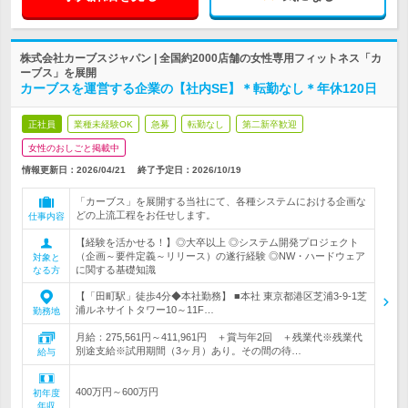
株式会社カーブスジャパン | 全国約2000店舗の女性専用フィットネス「カ
ーブス」を展開
カーブスを運営する企業の【社内SE】＊転勤なし＊年休120日
正社員
業種未経験OK
急募
転勤なし
第二新卒歓迎
女性のおしごと掲載中
情報更新日：2026/04/21
終了予定日：
2026/10/19
「カーブス」を展開する当社にて、各種システムにおける企画な
どの上流工程をお任せします。
仕事内容
【経験を活かせる！】◎大卒以上 ◎システム開発プロジェクト
（企画～要件定義～リリース）の遂行経験 ◎NW・ハードウェア
対象と
に関する基礎知識
なる方
【「田町駅」徒歩4分◆本社勤務】 ■本社 東京都港区芝浦3-9-1芝
浦ルネサイトタワー10～11F…
勤務地
月給：275,561円～411,961円 ＋賞与年2回 ＋残業代※残業代
別途支給※試用期間（3ヶ月）あり。その間の待…
給与
400万円～600万円
初年度
年収