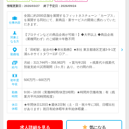
情報更新日：2026/03/27
終了予定日：
2026/09/24
全国に約2000店舗を展開するフィットネスチェーン「カーブス」
を展開する同社にて、新商品・新サービスの開発に携わっていた
仕事内容
だきます。
【プロテインなどの商品企画が可能！】◆大卒以上 ◆商品企画
対象と
（業種問わず）のご経験※年数不問
なる方
【「田町駅」徒歩4分◆本社勤務】 ■本社 東京都港区芝浦3-9-1芝
浦ルネサイトタワー11F ◎ア…
勤務地
月給：313,744円～358,982円 ＋賞与年2回 ＋残業代※残業代
別途支給※試用期間（3ヶ月）あり。その間の待…
給与
500万円～600万円
初年度
年収
9:00～18:00（実働8時間/休憩1時間）★時間外労働有無：有（残
勤務
時間
業月平均30時間程度）
★年間休日120日★週休2日制（土・日・祝※年に3回、日曜出社
休日
休暇
があります）祝日有給休暇年末年始休暇慶…
求人詳細を見る
気になる