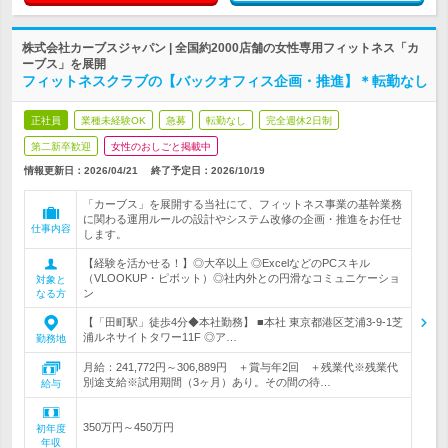
株式会社カーブスジャパン | 全国約2000店舗の女性専用フィットネス「カ
ーブス」を展開
フィットネスクラブの【バックオフィス企画・推進】＊転勤なし
正社員
業種未経験OK
急募
転勤なし
完全週休2日制
第二新卒歓迎
女性のおしごと掲載中
情報更新日：2026/04/21
終了予定日：
2026/10/19
「カーブス」を展開する当社にて、フィットネス事業の基幹業務
に関わる運用ルールの設計やシステム改修の企画・推進をお任せ
仕事内容
します。
【経験を活かせる！】◎大卒以上 ◎ExcelなどのPCスキル
（VLOOKUP・ピボット）◎社内外との円滑なコミュニケーショ
対象と
ン
なる方
【「田町駅」徒歩4分◆本社勤務】 ■本社 東京都港区芝浦3-9-1芝
浦ルネサイトタワー11F ◎ア…
勤務地
月給：241,772円～306,889円 ＋賞与年2回 ＋残業代※残業代
別途支給※試用期間（3ヶ月）あり。その間の待…
給与
350万円～450万円
初年度
年収