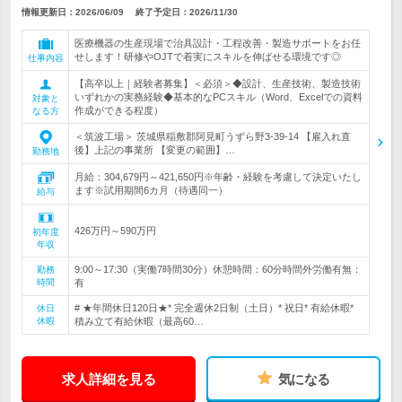
情報更新日：2026/06/09
終了予定日：
2026/11/30
医療機器の生産現場で治具設計・工程改善・製造サポートをお任
せします！研修やOJTで着実にスキルを伸ばせる環境です◎
仕事内容
【高卒以上｜経験者募集】＜必須＞◆設計、生産技術、製造技術
いずれかの実務経験◆基本的なPCスキル（Word、Excelでの資料
対象と
作成ができる程度）
なる方
＜筑波工場＞ 茨城県稲敷郡阿見町うずら野3-39-14 【雇入れ直
後】上記の事業所 【変更の範囲】…
勤務地
月給：304,679円～421,650円※年齢・経験を考慮して決定いたし
ます※試用期間6カ月（待遇同一）
給与
426万円～590万円
初年度
年収
9:00～17:30（実働7時間30分）休憩時間：60分時間外労働有無：
勤務
時間
有
# ★年間休日120日★* 完全週休2日制（土日）* 祝日* 有給休暇*
休日
休暇
積み立て有給休暇（最高60…
求人詳細を見る
気になる