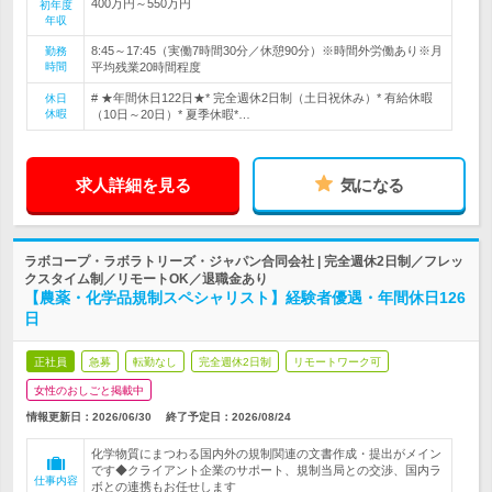
400万円～550万円
初年度
年収
8:45～17:45（実働7時間30分／休憩90分）※時間外労働あり※月
勤務
時間
平均残業20時間程度
# ★年間休日122日★* 完全週休2日制（土日祝休み）* 有給休暇
休日
休暇
（10日～20日）* 夏季休暇*…
求人詳細を見る
気になる
ラボコープ・ラボラトリーズ・ジャパン合同会社 | 完全週休2日制／フレッ
クスタイム制／リモートOK／退職金あり
【農薬・化学品規制スペシャリスト】経験者優遇・年間休日126
日
正社員
急募
転勤なし
完全週休2日制
リモートワーク可
女性のおしごと掲載中
情報更新日：2026/06/30
終了予定日：
2026/08/24
化学物質にまつわる国内外の規制関連の文書作成・提出がメイン
です◆クライアント企業のサポート、規制当局との交渉、国内ラ
仕事内容
ボとの連携もお任せします