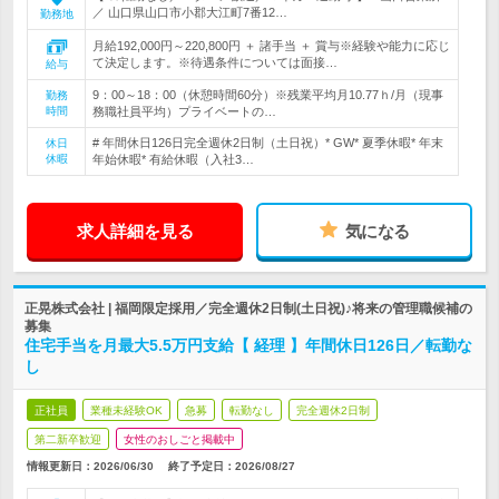
／ 山口県山口市小郡大江町7番12…
勤務地
月給192,000円～220,800円 ＋ 諸手当 ＋ 賞与※経験や能力に応じ
て決定します。※待遇条件については面接…
給与
9：00～18：00（休憩時間60分）※残業平均月10.77ｈ/月（現事
勤務
時間
務職社員平均）プライベートの…
# 年間休日126日完全週休2日制（土日祝）* GW* 夏季休暇* 年末
休日
休暇
年始休暇* 有給休暇（入社3…
求人詳細を見る
気になる
正晃株式会社 | 福岡限定採用／完全週休2日制(土日祝)♪将来の管理職候補の
募集
住宅手当を月最大5.5万円支給【 経理 】年間休日126日／転勤な
し
正社員
業種未経験OK
急募
転勤なし
完全週休2日制
第二新卒歓迎
女性のおしごと掲載中
情報更新日：2026/06/30
終了予定日：
2026/08/27