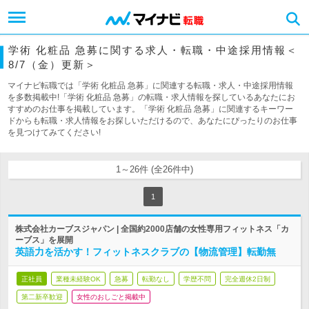
学術 化粧品 急募に関する求人・転職・中途採用情報＜
8/7（金）更新＞
マイナビ転職では「学術 化粧品 急募」に関連する転職・求人・中途採用情報
を多数掲載中!「学術 化粧品 急募」の転職・求人情報を探しているあなたにお
すすめのお仕事を掲載しています。「学術 化粧品 急募」に関連するキーワー
ドからも転職・求人情報をお探しいただけるので、あなたにぴったりのお仕事
を見つけてみてください!
1～26件 (全26件中)
1
株式会社カーブスジャパン | 全国約2000店舗の女性専用フィットネス「カ
ーブス」を展開
英語力を活かす！フィットネスクラブの【物流管理】転勤無
正社員
業種未経験OK
急募
転勤なし
学歴不問
完全週休2日制
第二新卒歓迎
女性のおしごと掲載中