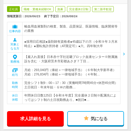
正社員
職種・業種未経験OK
急募
完全週休2日制
第二新卒歓迎
情報更新日：2026/06/23
終了予定日：
2026/08/24
輸血用血液製剤の検査、製造、品質保証、医薬情報、臨床開発等
の業務
仕事内容
●採用日応相談●薬剤師有資格者●45歳以下の方（令和９年３月末
対象と
時点）●運転免許所持者（AT限定可）●六、四年制大卒
なる方
【雇入れ直後】日本赤十字社近畿ブロック血液センター※附属施
設を含む ・大阪府茨木市彩都あさぎ７丁目…
勤務地
月給：293,040円（俸給＋一律地域手当）（６年制大学新卒者）
月給：276,834円（俸給＋一律地域手当）（４年制…
給与
完全シフト制9：00～17：30（実働時間7時間45分+休憩45分間）
勤務
時間
土日祝日・年末年始・ＧＷの勤務…
年間休日日数125日【令和８年度】完全週休２日制※配属先によ
休日
休暇
ってはシフト制の土日祝勤務あり。■祝日■…
求人詳細を見る
気になる