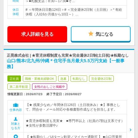
時間
＞■札幌支店：8:30～17:30■そ…
# ＜年間休日日数124日＞# ＜完全週休2日制（土日祝）＞* 有給
休日
休暇
休暇（入社6か月後から10日～）…
求人詳細を見る
気になる
正晃株式会社 | ★育児休暇制度も充実★完全週休2日制(土日祝)★転勤なし
山口/熊本/北九州/沖縄＊住宅手当月最大5.5万円支給【一般事
務】
正社員
職種・業種未経験OK
急募
転勤なし
完全週休2日制
第二新卒歓迎
女性のおしごと掲載中
情報更新日：2026/07/23
終了予定日：
2026/08/27
【★ 残業少なめ／年間休日126日（土日祝休み）★】事務とし
て、問合せ・メール対応や各種書類作成などを担当します。
仕事内容
★育児休暇制度も充実★ ■専門卒以上（社員の7割は文系です）
対象と
★女性が多数活躍中♪
なる方
【 ★転勤なし／UIターン歓迎／マイカー通勤可 】 ■山口営業所