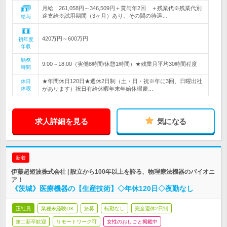
月給：261,058円～346,509円＋賞与年2回 ＋残業代※残業代別
途支給※試用期間（3ヶ月）あり。その間の待遇…
給与
420万円～600万円
初年度
年収
勤務
9:00～18:00（実働8時間/休憩1時間）★残業月平均30時間程度
時間
★年間休日120日★週休2日制（土・日・祝※年に3回、日曜出社
休日
休暇
があります）祝日有給休暇年末年始休暇慶…
求人詳細を見る
気になる
新着
伊藤超短波株式会社 | 設立から100年以上を誇る、物理療法機器のパイオニ
ア！
《茨城》医療機器の【生産技術】◇年休120日◇夜勤なし
正社員
業種未経験OK
急募
転勤なし
完全週休2日制
第二新卒歓迎
リモートワーク可
女性のおしごと掲載中