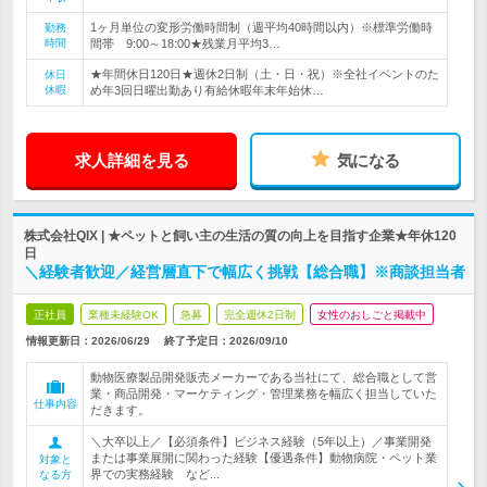
1ヶ月単位の変形労働時間制（週平均40時間以内）※標準労働時
勤務
時間
間帯 9:00～18:00★残業月平均3…
★年間休日120日★週休2日制（土・日・祝）※全社イベントのた
休日
休暇
め年3回日曜出勤あり有給休暇年末年始休…
求人詳細を見る
気になる
株式会社QIX | ★ペットと飼い主の生活の質の向上を目指す企業★年休120
日
＼経験者歓迎／経営層直下で幅広く挑戦【総合職】※商談担当者
正社員
業種未経験OK
急募
完全週休2日制
女性のおしごと掲載中
情報更新日：2026/06/29
終了予定日：
2026/09/10
動物医療製品開発販売メーカーである当社にて、総合職として営
業・商品開発・マーケティング・管理業務を幅広く担当していた
仕事内容
だきます。
＼大卒以上／【必須条件】ビジネス経験（5年以上）／事業開発
または事業展開に関わった経験【優遇条件】動物病院・ペット業
対象と
界での実務経験 など...
なる方