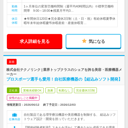
1ヶ月単位の変形労働時間制（週平均40時間以内）※標準労働時
勤務
時間
間帯 9:00～18:00★残業月平均3…
★年間休日120日★完全週休2日制（土・日・祝）有給休暇夏季休
休日
休暇
暇年末年始休暇慶弔休暇産前・産後休暇育…
求人詳細を見る
気になる
新着
株式会社テクノリンク | 業界トップクラスのシェアを誇る美容・医療機器メ
ーカー
プロスポーツ選手も愛用！自社医療機器の【組込みソフト開発】
正社員
業種未経験OK
急募
転勤なし
完全週休2日制
女性のおしごと掲載中
情報更新日：2026/06/12
終了予定日：
2026/12/03
自社製品である理学療法機器や美容機器を制御する、 組込みソフ
トウェア設計・開発を担っていただきます。
仕事内容
【開発経験者歓迎】スキルを活かして働きながら成長できる環境