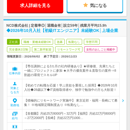
求人詳細を見る
気になる
NCD株式会社 | 定着率◎│退職金有│設立59年│残業月平均15.9h
◆2026年10月入社【初級ITエンジニア】未経験OK│上場企業
正社員
職種・業種未経験OK
急募
転勤なし
学歴不問
完全週休2日制
第二新卒歓迎
リモートワーク可
女性のおしごと掲載中
情報更新日：2026/06/02
終了予定日：
2026/11/23
【専任講師による3カ月の社内研修あり】★研修後、先輩たちと
一緒にプロジェクトに参加 ★大手の優良案件＆直取引の案件⇒8
仕事内容
割超の環境でスキルUP
【初めての転職を応援！学ぶ意欲を重視した採用】◆2026年10月
対象と
入社◆28歳以下◆IT資格取得者や、独学で勉強中の方も大歓迎！
なる方
【積極的にリモートワーク実施中】 東京近郊・福岡・長崎にて募
集！ ※地域限定職制度あり ※転勤なし…
勤務地
【首都圏】月給25万8000円～32万円【福岡】月給22万円8000円
～27万2000円【長崎】月給22万円1000…
給与