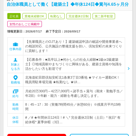
自治体職員として働く【建築士】◆年休124日◆賞与4.65ヶ月分
正社員
業種未経験OK
転勤なし
完全週休2日制
第二新卒歓迎
女性のおしごと掲載中
情報更新日：2026/07/17
終了予定日：
2026/09/17
【先輩職員とのOJTあり！】建築確認申請の確認や開発事業者へ
の相談対応、公共施設の整備支援を担い、倶知安町の未来づくり
仕事内容
に貢献します！
【応募条件：■高卒以上■何かしらの社会人経験■1級or2級建築
士】◎地域貢献やまちづくりに興味がある、建築士資格や知識を
対象と
活かしたい方も歓迎です
なる方
北海道虻田郡倶知安町北1条東3丁目3番地 ★マイカー通勤OK！
職員用駐車場完備 ★転勤なし ★UI…
勤務地
月給20万300円～42万7,000円＋諸手当＋賞与（期末・勤勉手当／
年2回）※年齢・能力・経験を考慮し決定します。
給与
8：45～17：30（実働7時間45分／休憩60分）※残業月平均15時
勤務
時間
間
# ／# ★年間休日124日！# ＼* 完全週休2日制（土日）* 祝日* 有
休日
休暇
給休暇* 夏季休暇（3日…