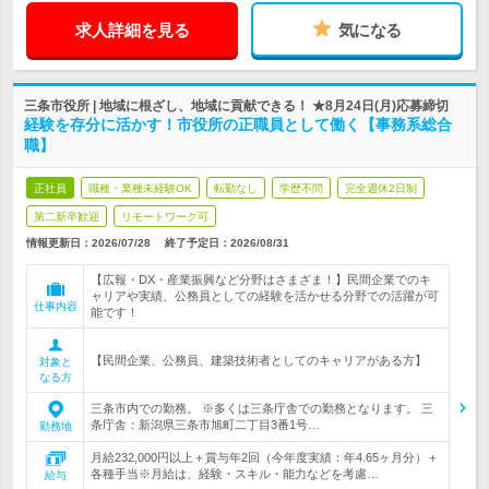
求人詳細を見る
気になる
三条市役所 | 地域に根ざし、地域に貢献できる！ ★8月24日(月)応募締切
経験を存分に活かす！市役所の正職員として働く【事務系総合
職】
正社員
職種・業種未経験OK
転勤なし
学歴不問
完全週休2日制
第二新卒歓迎
リモートワーク可
情報更新日：2026/07/28
終了予定日：
2026/08/31
【広報・DX・産業振興など分野はさまざま！】民間企業でのキ
ャリアや実績、公務員としての経験を活かせる分野での活躍が可
仕事内容
能です！
【民間企業、公務員、建築技術者としてのキャリアがある方】
対象と
なる方
三条市内での勤務。 ※多くは三条庁舎での勤務となります。 三
条庁舎：新潟県三条市旭町二丁目3番1号…
勤務地
月給232,000円以上＋賞与年2回（今年度実績：年4.65ヶ月分）＋
各種手当※月給は、経験・スキル・能力などを考慮…
給与