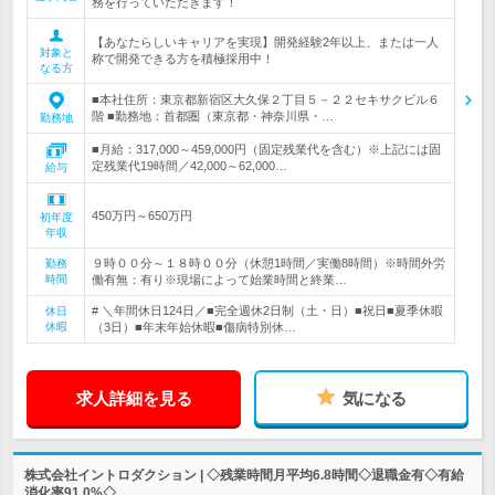
務を行っていただきます！
【あなたらしいキャリアを実現】開発経験2年以上、または一人
対象と
称で開発できる方を積極採用中！
なる方
■本社住所：東京都新宿区大久保２丁目５－２２セキサクビル６
階 ■勤務地：首都圏（東京都・神奈川県・…
勤務地
■月給：317,000～459,000円（固定残業代を含む）※上記には固
定残業代19時間／42,000～62,000…
給与
450万円～650万円
初年度
年収
９時００分～１８時００分（休憩1時間／実働8時間）※時間外労
勤務
時間
働有無：有り※現場によって始業時間と終業…
# ＼年間休日124日／■完全週休2日制（土・日）■祝日■夏季休暇
休日
休暇
（3日）■年末年始休暇■傷病特別休…
求人詳細を見る
気になる
株式会社イントロダクション | ◇残業時間月平均6.8時間◇退職金有◇有給
消化率91.0%◇