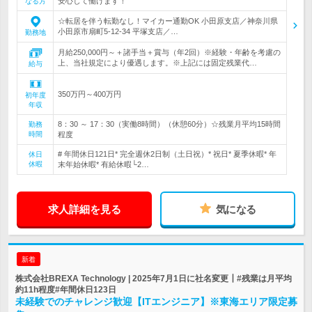
安心して働けます！
なる方
☆転居を伴う転勤なし！マイカー通勤OK 小田原支店／神奈川県
小田原市扇町5-12-34 平塚支店／…
勤務地
月給250,000円～＋諸手当＋賞与（年2回）※経験・年齢を考慮の
上、当社規定により優遇します。※上記には固定残業代…
給与
350万円～400万円
初年度
年収
8：30 ～ 17：30（実働8時間）（休憩60分）☆残業月平均15時間
勤務
時間
程度
# 年間休日121日* 完全週休2日制（土日祝）* 祝日* 夏季休暇* 年
休日
休暇
末年始休暇* 有給休暇└2…
求人詳細を見る
気になる
新着
株式会社BREXA Technology | 2025年7月1日に社名変更┃#残業は月平均
約11h程度#年間休日123日
未経験でのチャレンジ歓迎【ITエンジニア】※東海エリア限定募