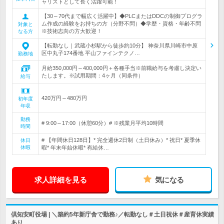
ャリストとして長く活躍可能！
【30～70代まで幅広く活躍中】◆PLCまたはDDCの制御プログラ
ム作成の経験をお持ちの方（分野不問）◆学歴・資格・年齢不問
対象と
※技術志向の方大歓迎！
なる方
【転勤なし｜武蔵小杉駅から徒歩約10分】 神奈川県川崎市中原
区中丸子174番地 平山ファインテクノ…
勤務地
月給350,000円～400,000円＋各種手当※前職給与を考慮し決定い
たします。※試用期間：4ヶ月（同条件）
給与
420万円～480万円
初年度
年収
勤務
# 9:00～17:00（休憩60分）# ※残業月平均10時間
時間
# 【年間休日128日】* 完全週休2日制（土日休み）* 祝日* 夏季休
休日
休暇
暇* 年末年始休暇* 有給休…
求人詳細を見る
気になる
倶知安町役場 | ＼築約5年新庁舎で勤務♪／転勤なし＃土日祝休＃産育休実績
あり