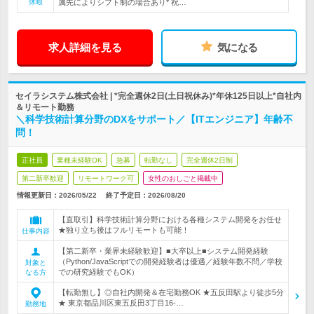
休暇
属先によりシフト制の場合あり* 祝…
求人詳細を見る
気になる
セイラシステム株式会社 | *完全週休2日(土日祝休み)*年休125日以上*自社内
＆リモート勤務
＼科学技術計算分野のDXをサポート／【ITエンジニア】年齢不
問！
正社員
業種未経験OK
急募
転勤なし
完全週休2日制
第二新卒歓迎
リモートワーク可
女性のおしごと掲載中
情報更新日：2026/05/22
終了予定日：
2026/08/20
【直取引】科学技術計算分野における各種システム開発をお任せ
★独り立ち後はフルリモートも可能！
仕事内容
【第二新卒・業界未経験歓迎】■大卒以上■システム開発経験
（Python/JavaScriptでの開発経験者は優遇／経験年数不問／学校
対象と
での研究経験でもOK）
なる方
【転勤無し】◎自社内開発＆在宅勤務OK ★五反田駅より徒歩5分
★ 東京都品川区東五反田3丁目16-…
勤務地