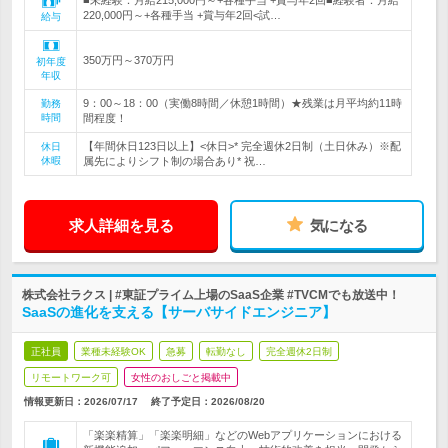
■未経験：月給215,000円～+各種手当 +賞与年2回■経験者：月給
220,000円～+各種手当 +賞与年2回<試…
給与
350万円～370万円
初年度
年収
9：00～18：00（実働8時間／休憩1時間）★残業は月平均約11時
勤務
時間
間程度！
【年間休日123日以上】<休日>* 完全週休2日制（土日休み）※配
休日
休暇
属先によりシフト制の場合あり* 祝…
求人詳細を見る
気になる
株式会社ラクス | #東証プライム上場のSaaS企業 #TVCMでも放送中！
SaaSの進化を支える【サーバサイドエンジニア】
正社員
業種未経験OK
急募
転勤なし
完全週休2日制
リモートワーク可
女性のおしごと掲載中
情報更新日：2026/07/17
終了予定日：
2026/08/20
「楽楽精算」「楽楽明細」などのWebアプリケーションにおける