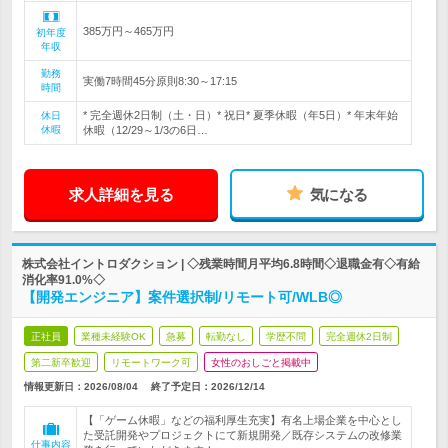
385万円～465万円
初年度
年収
勤務
実働7時間45分原則8:30～17:15
時間
* 完全週休2日制（土・日）* 祝日* 夏季休暇（年5日）* 年末年始
休日
休暇
休暇（12/29～1/3の6日…
求人詳細を見る
気になる
株式会社イントロダクション | ◇残業時間月平均6.8時間◇退職金有◇有給
消化率91.0%◇
【開発エンジニア】案件選択制/リモート可/WLB◎
正社員
業種未経験OK
急募
転勤なし
学歴不問
完全週休2日制
第二新卒歓迎
リモートワーク可
女性のおしごと掲載中
情報更新日：2026/08/04
終了予定日：
2026/12/14
【「ゲーム休暇」などの福利厚生充実】有名上場企業を中心とし
た受託開発やプロジェクトにて新規開発／既存システムの改修業
仕事内容