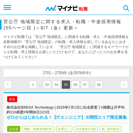
官公庁 地域限定に関する求人・転職・中途採用情報
(55ページ目 )＜8/7（金）更新＞
マイナビ転職では「官公庁 地域限定」に関連する転職・求人・中途採用情報を
多数掲載中!「官公庁 地域限定」の転職・求人情報を探しているあなたにおす
すめのお仕事を掲載しています。「官公庁 地域限定」に関連するキーワードか
らも転職・求人情報をお探しいただけるので、あなたにぴったりのお仕事を見
つけてみてください!
2701～2750件 (全2976件中)
…
…
1
53
54
55
56
57
60
新着
株式会社BREXA Technology | 2025年7月1日に社名変更┃#残業は月平均
約11h程度#年間休日123日
ゼロからはじめられる！【ITエンジニア】※関西エリア限定募集
正社員
職種・業種未経験OK
転勤なし
完全週休2日制
第二新卒歓迎