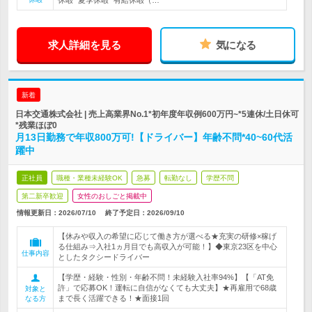
休暇* 夏季休暇* 有給休暇（…
求人詳細を見る
気になる
新着
日本交通株式会社 | 売上高業界No.1*初年度年収例600万円~*5連休/土日休可
*残業ほぼ0
月13日勤務で年収800万可!【ドライバー】年齢不問*40~60代活
躍中
正社員
職種・業種未経験OK
急募
転勤なし
学歴不問
第二新卒歓迎
女性のおしごと掲載中
情報更新日：2026/07/10
終了予定日：
2026/09/10
【休みや収入の希望に応じて働き方が選べる★充実の研修×稼げ
る仕組み⇒入社1ヵ月目でも高収入が可能！】◆東京23区を中心
仕事内容
としたタクシードライバー
【学歴・経験・性別・年齢不問！未経験入社率94%】【「AT免
許」で応募OK！運転に自信がなくても大丈夫】★再雇用で68歳
対象と
まで長く活躍できる！★面接1回
なる方