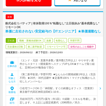
新着
株式会社リバティア | 有休取得100％*転勤なし*土日祝休み*基本残業なし*
リモートOK
単価に左右されない安定給与の【ITエンジニア】★単価連動なし
正社員
職種・業種未経験OK
急募
転勤なし
学歴不問
完全週休2日制
第二新卒歓迎
リモートワーク可
女性のおしごと掲載中
情報更新日：2026/06/12
終了予定日：
2026/12/03
《エンド・元請・直案件多数／案件数1万件以上》やりやすい案
件からスタート⇒開発案件へステップUPもOK★チームで取り組
仕事内容
む、定例1on1や勉強会で安心
《第二新卒歓迎／学歴不問》■なんらかの開発経験1年以上（言語
不問）★20代・30代活躍中 ★定着率100％！マイナビ転職から入
対象と
社したメンバーも♪
なる方
◎在宅ワークOK ◎「神田駅」すぐの綺麗なオフィス 《営業所》
東京都千代田区神田須田町1-10-8…
勤務地
月給30万円～70万円+賞与（年1回）※経験・スキルを考慮し、決
定します。※上記には固定残業代（20時間分／35,5…
給与