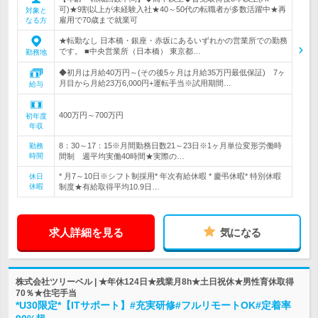
可)★9割以上が未経験入社★40～50代の転職者が多数活躍中★再
対象と
雇用で70歳まで就業可
なる方
★転勤なし 日本橋・銀座・赤坂にあるいずれかの営業所での勤務
です。 ■中央営業所（日本橋） 東京都…
勤務地
◆初月は月給40万円～(その後5ヶ月は月給35万円最低保証) 7ヶ
月目から月給23万6,000円+運転手当※試用期間…
給与
400万円～700万円
初年度
年収
8：30～17：15※月間勤務日数21～23日※1ヶ月単位変形労働時
勤務
時間
間制 週平均実働40時間★実際の…
* 月7～10日※シフト制採用* 年次有給休暇 * 慶弔休暇* 特別休暇
休日
休暇
制度★有給取得平均10.9日…
求人詳細を見る
気になる
株式会社ツリーベル | ★年休124日★残業月8h★土日祝休★男性育休取得
70％★住宅手当
*U30限定*【ITサポート】#充実研修#フルリモートOK#定着率