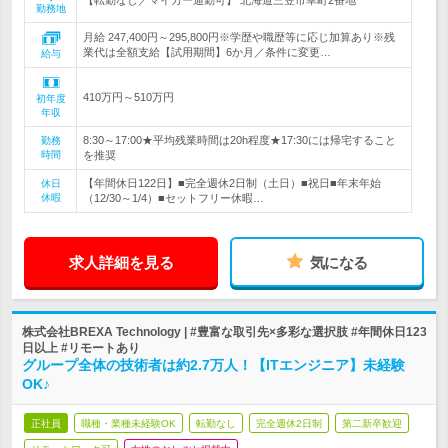
勤務地
月給 247,400円～295,800円※学歴や職歴等に応じ加算あり※残
業代は全額支給【試用期間】6か月／条件に変更…
給与
410万円～510万円
初年度
年収
8:30～17:00★平均残業時間は20h程度★17:30には帰宅すること
勤務
時間
を推奨
【年間休日122日】■完全週休2日制（土日）■祝日■年末年始
休日
休暇
（12/30～1/4）■セットフリー休暇…
求人詳細を見る
気になる
株式会社BREXA Technology | #豊富な取引先×多彩な選択肢 #年間休日123
日以上 #リモートあり
グループ全体の技術者は約2.7万人！【ITエンジニア】未経験
OK♪
正社員
職種・業種未経験OK
転勤なし
完全週休2日制
第二新卒歓迎