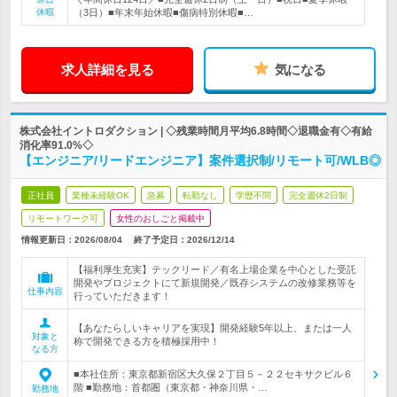
休暇
（3日）■年末年始休暇■傷病特別休暇■…
求人詳細を見る
気になる
株式会社イントロダクション | ◇残業時間月平均6.8時間◇退職金有◇有給
消化率91.0%◇
【エンジニア/リードエンジニア】案件選択制/リモート可/WLB◎
正社員
業種未経験OK
急募
転勤なし
学歴不問
完全週休2日制
リモートワーク可
女性のおしごと掲載中
情報更新日：2026/08/04
終了予定日：
2026/12/14
【福利厚生充実】テックリード／有名上場企業を中心とした受託
開発やプロジェクトにて新規開発／既存システムの改修業務等を
仕事内容
行っていただきます！
【あなたらしいキャリアを実現】開発経験5年以上、または一人
対象と
称で開発できる方を積極採用中！
なる方
■本社住所：東京都新宿区大久保２丁目５－２２セキサクビル６
階 ■勤務地：首都圏（東京都・神奈川県・…
勤務地