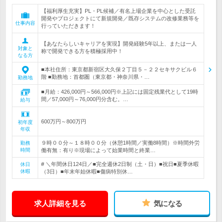
【福利厚生充実】PL・PL候補／有名上場企業を中心とした受託
開発やプロジェクトにて新規開発／既存システムの改修業務等を
仕事内容
行っていただきます！
【あなたらしいキャリアを実現】開発経験5年以上、または一人
対象と
称で開発できる方を積極採用中！
なる方
■本社住所：東京都新宿区大久保２丁目５－２２セキサクビル６
階 ■勤務地：首都圏（東京都・神奈川県・…
勤務地
■月給：426,000円～566,000円※上記には固定残業代として19時
間／57,000円～76,000円分含む。…
給与
600万円～800万円
初年度
年収
９時００分～１８時００分（休憩1時間／実働8時間）※時間外労
勤務
時間
働有無：有り※現場によって始業時間と終業…
# ＼年間休日124日／■完全週休2日制（土・日）■祝日■夏季休暇
休日
休暇
（3日）■年末年始休暇■傷病特別休…
求人詳細を見る
気になる