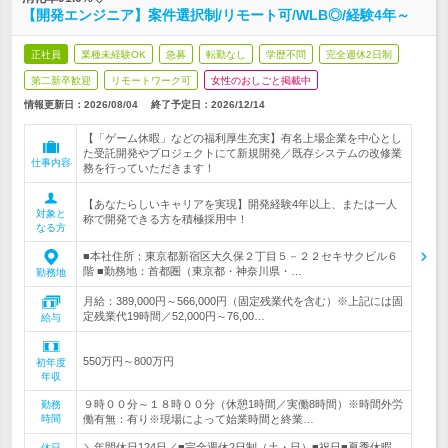
【開発エンジニア】案件選択制/リモート可/WLB◎/経験4年～
正社員
業種未経験OK
急募
転勤なし
学歴不問
完全週休2日制
第二新卒歓迎
リモートワーク可
女性のおしごと掲載中
情報更新日：2026/08/04
終了予定日：
2026/12/14
【「ゲーム休暇」などの福利厚生充実】有名上場企業を中心とし
た受託開発やプロジェクトにて新規開発／既存システムの改修業
仕事内容
務を行っていただきます！
【あなたらしいキャリアを実現】開発経験4年以上、または一人
対象と
称で開発できる方を積極採用中！
なる方
■本社住所：東京都新宿区大久保２丁目５－２２セキサクビル６
階 ■勤務地：首都圏（東京都・神奈川県・…
勤務地
月給：389,000円～566,000円（固定残業代を含む）※上記には固
定残業代19時間／52,000円～76,00…
給与
550万円～800万円
初年度
年収
９時００分～１８時００分（休憩1時間／実働8時間）※時間外労
勤務
時間
働有無：有り※現場によって始業時間と終業…
＼年間休日124日／■完全週休2日制（土・日）■祝日■夏季休暇
休日