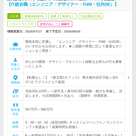
【IT総合職（エンジニア・デザイナー・PdM・社内SE）】
正社員
業種未経験OK
急募
転勤なし
完全週休2日制
リモートワーク可
女性のおしごと掲載中
情報更新日：2026/07/17
終了予定日：
2026/08/20
開発本部に所属し、『エンジニア・デザイナー・PdM・社内SE』
のいずれかをお任せします。★ご経験や希望に応じて最適なポジ
仕事内容
ションをご用意！
何らかの開発・デザイン・マネジメント経験をお持ちの方を募集
対象と
いたします。
なる方
【転勤なし！】 《東京第1オフィス》 東京都渋谷区千駄ヶ谷5-
27-11 アグリスクエア新宿
勤務地
月給356,125円～＋諸手当＋賞与年2回※経験・能力を考慮し、決
定します。※試用期間6ヶ月あり。（期間中、待遇変更…
給与
567万円～966万円
初年度
年収
9：00～18：00（休憩1時間）# ☆タイムリーシフト／マンスリー
勤務
時間
シフト制度あり！就業時間を前後1…
# ～年間休日120日以上～〈休日〉* 完全週休2日制（土日休み）*
休日