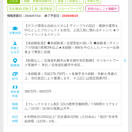
正社員
職種・業種未経験OK
急募
転勤なし
学歴不問
完全週休2日制
第二新卒歓迎
リモートワーク可
女性のおしごと掲載中
情報更新日：2026/07/14
終了予定日：
2026/08/10
【デスク環境を自由カスタム】ITインフラの設計・構築や運用を
中心としたプロジェクトを担当。上流工程に携わるチャンス ★フ
仕事内容
リードリンク＆スナック
【未経験歓迎】◆未経験者／志望意欲の高い方 ◆経験者／ITイン
フラ領域の実務3年以上★未経験～IBMを中心としたメーカー出身
対象と
者まで豊富に在籍
なる方
【転勤なし／北海道札幌市or東京都中央区勤務】 ※リモートワー
ク実施中！ 本社／北海道札幌市中央区…
勤務地
＜未経験者＞月給278,750円～＋各種手当※経験・年齢を考慮の
上、当社規定により優遇します。※上記には固定残業代5…
給与
385万円～650万円
初年度
年収
【フレックスタイム制】1日の標準労働時間／7.5時間※コアタイ
勤務
時間
ム／10:00～16:00※残業は月平…
# 年間休日120日以上* 完全週休2日制（土日休み）* 祝日* 年末年
休日
休暇
始休暇（12/29～1/4)…