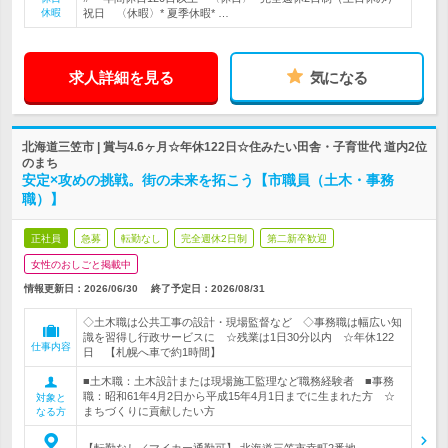
休暇
祝日 〈休暇〉* 夏季休暇* …
求人詳細を見る
気になる
北海道三笠市 | 賞与4.6ヶ月☆年休122日☆住みたい田舎・子育世代 道内2位
のまち
安定×攻めの挑戦。街の未来を拓こう【市職員（土木・事務
職）】
正社員
急募
転勤なし
完全週休2日制
第二新卒歓迎
女性のおしごと掲載中
情報更新日：2026/06/30
終了予定日：
2026/08/31
◇土木職は公共工事の設計・現場監督など ◇事務職は幅広い知
識を習得し行政サービスに ☆残業は1日30分以内 ☆年休122
仕事内容
日 【札幌へ車で約1時間】
■土木職：土木設計または現場施工監理など職務経験者 ■事務
職：昭和61年4月2日から平成15年4月1日までに生まれた方 ☆
対象と
まちづくりに貢献したい方
なる方
【転勤なし／マイカー通勤可】 北海道三笠市幸町2番地