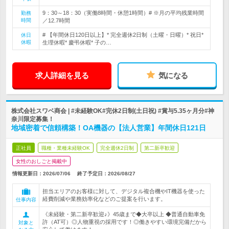
9：30～18：30（実働8時間・休憩1時間）# ※月の平均残業時間
勤務
時間
／12.7時間
# 【年間休日120日以上】* 完全週休2日制（土曜・日曜）* 祝日*
休日
休暇
生理休暇* 慶弔休暇* 子の…
求人詳細を見る
気になる
株式会社スワベ商会 | #未経験OK#完休2日制(土日祝) #賞与5.35ヶ月分#神
奈川限定募集！
地域密着で信頼構築！OA機器の【法人営業】年間休日121日
正社員
職種・業種未経験OK
完全週休2日制
第二新卒歓迎
女性のおしごと掲載中
情報更新日：2026/07/06
終了予定日：
2026/08/27
担当エリアのお客様に対して、デジタル複合機やIT機器を使った
経費削減や業務効率化などのご提案を行います。
仕事内容
《未経験・第二新卒歓迎♪》45歳まで◆大卒以上 ◆普通自動車免
許（AT可）◎人物重視の採用です！◎働きやすい環境完備だから
対象と