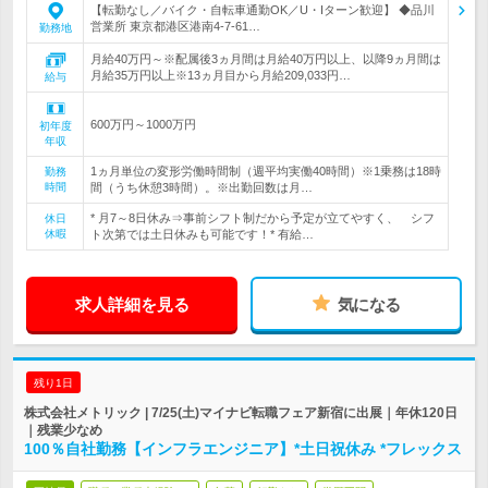
【転勤なし／バイク・自転車通勤OK／U・Iターン歓迎】 ◆品川
営業所 東京都港区港南4-7-61…
勤務地
月給40万円～※配属後3ヵ月間は月給40万円以上、以降9ヵ月間は
月給35万円以上※13ヵ月目から月給209,033円…
給与
600万円～1000万円
初年度
年収
1ヵ月単位の変形労働時間制（週平均実働40時間）※1乗務は18時
勤務
時間
間（うち休憩3時間）。※出勤回数は月…
* 月7～8日休み⇒事前シフト制だから予定が立てやすく、 シフ
休日
休暇
ト次第では土日休みも可能です！* 有給…
求人詳細を見る
気になる
残り1日
株式会社メトリック | 7/25(土)マイナビ転職フェア新宿に出展｜年休120日
｜残業少なめ
100％自社勤務【インフラエンジニア】*土日祝休み *フレックス