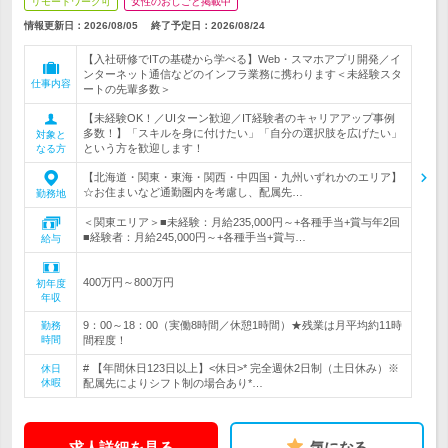
リモートワーク可
女性のおしごと掲載中
情報更新日：2026/08/05
終了予定日：
2026/08/24
【入社研修でITの基礎から学べる】Web・スマホアプリ開発／イ
ンターネット通信などのインフラ業務に携わります＜未経験スタ
仕事内容
ートの先輩多数＞
【未経験OK！／UIターン歓迎／IT経験者のキャリアアップ事例
多数！】「スキルを身に付けたい」「自分の選択肢を広げたい」
対象と
という方を歓迎します！
なる方
【北海道・関東・東海・関西・中四国・九州いずれかのエリア】
☆お住まいなど通勤圏内を考慮し、配属先…
勤務地
＜関東エリア＞■未経験：月給235,000円～+各種手当+賞与年2回
■経験者：月給245,000円～+各種手当+賞与…
給与
400万円～800万円
初年度
年収
9：00～18：00（実働8時間／休憩1時間）★残業は月平均約11時
勤務
時間
間程度！
# 【年間休日123日以上】<休日>* 完全週休2日制（土日休み）※
休日
休暇
配属先によりシフト制の場合あり*…
求人詳細を見る
気になる