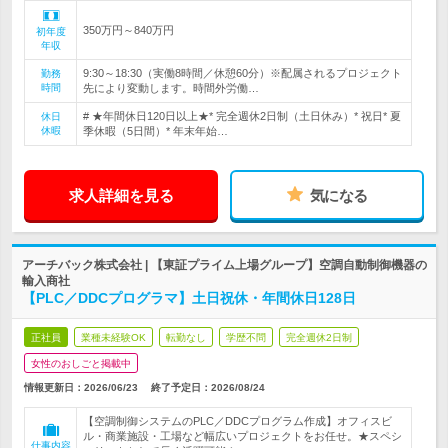
350万円～840万円
初年度
年収
9:30～18:30（実働8時間／休憩60分）※配属されるプロジェクト
勤務
時間
先により変動します。時間外労働…
# ★年間休日120日以上★* 完全週休2日制（土日休み）* 祝日* 夏
休日
休暇
季休暇（5日間）* 年末年始…
求人詳細を見る
気になる
アーチバック株式会社 | 【東証プライム上場グループ】空調自動制御機器の
輸入商社
【PLC／DDCプログラマ】土日祝休・年間休日128日
正社員
業種未経験OK
転勤なし
学歴不問
完全週休2日制
女性のおしごと掲載中
情報更新日：2026/06/23
終了予定日：
2026/08/24
【空調制御システムのPLC／DDCプログラム作成】オフィスビ
ル・商業施設・工場など幅広いプロジェクトをお任せ。★スペシ
仕事内容