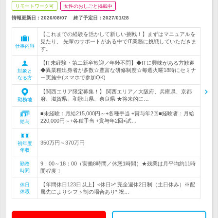
リモートワーク可
女性のおしごと掲載中
情報更新日：2026/08/07
終了予定日：
2027/01/28
【これまでの経験を活かして新しい挑戦！】まずはマニュアルを
見たり、 先輩のサポートがある中でIT業務に挑戦していただきま
仕事内容
す。
【IT未経験・第二新卒歓迎／年齢不問】◆ITに興味がある方歓迎
◆異業種出身者が多数☆豊富な研修制度☆毎週火曜18時にセミナ
対象と
ー実施中(スマホで参加OK)
なる方
【関西エリア限定募集！】 関西エリア／大阪府、兵庫県、京都
府、滋賀県、和歌山県、奈良県 ★将来的に…
勤務地
■未経験：月給215,000円～+各種手当 +賞与年2回■経験者：月給
220,000円～+各種手当 +賞与年2回<試…
給与
350万円～370万円
初年度
年収
9：00～18：00（実働8時間／休憩1時間）★残業は月平均約11時
勤務
時間
間程度！
【年間休日123日以上】<休日>* 完全週休2日制（土日休み）※配
休日
休暇
属先によりシフト制の場合あり* 祝…