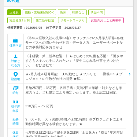
90%超
正社員
職種・業種未経験OK
急募
転勤なし
学歴不問
完全週休2日制
第二新卒歓迎
リモートワーク可
女性のおしごと掲載中
情報更新日：2026/06/05
終了予定日：
2026/08/27
《昨年未経験入社の先輩63名》オリジナルの2ヵ月導入研修♪各種
サービスへの問い合わせ対応・データ入力、ユーザーサポートな
仕事内容
どの事務対応をおまかせ
《未経験・第二新卒歓迎！》★はじめての転職も応援！「働きや
すさもスキルも手に入れたい」「夢中になれる仕事を見つけた
対象と
い」…ぜひ当社で！
なる方
★7月入社＆研修可能！ ★転勤なし ★フルリモート勤務OK ★プ
ロジェクトの半数が自社内開発 ★駅…
勤務地
月給25万円～33万円＋各種手当＋賞与2回※年齢・能力などを考
慮のうえ、当社規定により決定いたします。※上記には固定…
給与
310万円～750万円
初年度
年収
9：00～18：00（実働8時間／休憩1時間）※プロジェクトにより
勤務
時間
勤務時間が異なる場合があります。★…
≪年間休日124日≫* 完全週休2日制（土日休み）* 祝日* 年末年始
休日
休暇