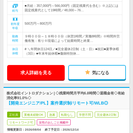
■月給：357,000円～566,000円（固定残業代を含む）※上記には
固定残業代として19時間／48,000～76…
給与
500万円～800万円
初年度
年収
９時００分～１８時００分（休憩1時間／実働8時間）※時間外労
勤務
時間
働有無：有り※現場によって始業時間と終業…
# ＼年間休日124日／■完全週休2日制（土・日）■祝日■夏季休暇
休日
休暇
（3日）■年末年始休暇■傷病特別休…
求人詳細を見る
気になる
株式会社イントロダクション | ◇残業時間月平均6.8時間◇退職金有◇有給
消化率91.0%◇
【開発エンジニア/PL】案件選択制/リモート可/WLB◎
正社員
業種未経験OK
急募
転勤なし
学歴不問
完全週休2日制
リモートワーク可
女性のおしごと掲載中
情報更新日：2026/08/04
終了予定日：
2026/12/14