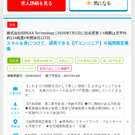
求人詳細を見る
気になる
新着
株式会社BREXA Technology | 2025年7月1日に社名変更┃#残業は月平均
約11h程度#年間休日123日
スキルを身につけて、成長できる【ITエンジニア】※福岡限定募
集
正社員
職種・業種未経験OK
転勤なし
完全週休2日制
第二新卒歓迎
リモートワーク可
女性のおしごと掲載中
情報更新日：2026/08/07
終了予定日：
2027/01/28
【これまでの経験を活かして新しい挑戦！】まずはマニュアルを
見たり、 先輩のサポートがある中でIT業務に挑戦していただきま
仕事内容
す。
【IT未経験・第二新卒歓迎／年齢不問】◆ITに興味がある方歓迎
◆異業種出身者が多数☆豊富な研修制度☆毎週火曜18時にセミナ
対象と
ー実施中(スマホで参加OK)
なる方
【福岡県限定募集！】 ★将来的にリモートワーク・フルリモート
も可能です。 ★住宅補助制度あり・引越…
勤務地