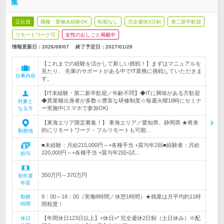
集
正社員
職種・業種未経験OK
転勤なし
完全週休2日制
第二新卒歓迎
リモートワーク可
女性のおしごと掲載中
情報更新日：2026/08/07
終了予定日：
2027/01/28
【これまでの経験を活かして新しい挑戦！】まずはマニュアルを
見たり、 先輩のサポートがある中でIT業務に挑戦していただきま
仕事内容
す。
【IT未経験・第二新卒歓迎／年齢不問】◆ITに興味がある方歓迎
◆異業種出身者が多数☆豊富な研修制度☆毎週火曜18時にセミナ
対象と
ー実施中(スマホで参加OK)
なる方
【東海エリア限定募集！】 東海エリア／愛知県、静岡県 ★将来
的にリモートワーク・フルリモートも可能…
勤務地
■未経験：月給215,000円～+各種手当 +賞与年2回■経験者：月給
220,000円～+各種手当 +賞与年2回<試…
給与
350万円～370万円
初年度
年収
9：00～18：00（実働8時間／休憩1時間）★残業は月平均約11時
勤務
時間
間程度！
【年間休日123日以上】<休日>* 完全週休2日制（土日休み）※配
休日