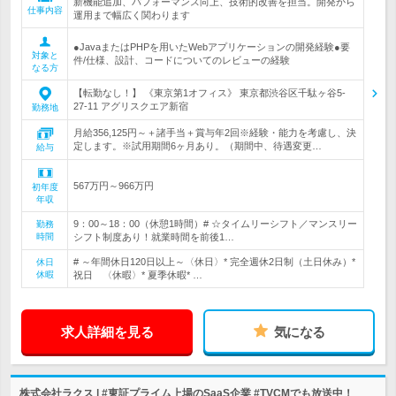
新機能追加、パフォーマンス向上、技術的改善を担当。開発から
仕事内容
運用まで幅広く関わります
●JavaまたはPHPを用いたWebアプリケーションの開発経験●要
対象と
件/仕様、設計、コードについてのレビューの経験
なる方
【転勤なし！】 《東京第1オフィス》 東京都渋谷区千駄ヶ谷5-
27-11 アグリスクエア新宿
勤務地
月給356,125円～＋諸手当＋賞与年2回※経験・能力を考慮し、決
定します。※試用期間6ヶ月あり。（期間中、待遇変更…
給与
567万円～966万円
初年度
年収
9：00～18：00（休憩1時間）# ☆タイムリーシフト／マンスリー
勤務
時間
シフト制度あり！就業時間を前後1…
# ～年間休日120日以上～〈休日〉* 完全週休2日制（土日休み）*
休日
休暇
祝日 〈休暇〉* 夏季休暇* …
求人詳細を見る
気になる
株式会社ラクス | #東証プライム上場のSaaS企業 #TVCMでも放送中！