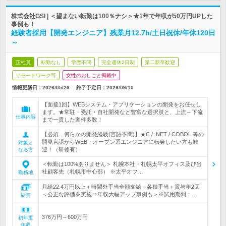
株式会社GSI | ＜望まない転勤は100％ナシ＞★1年で年収が50万円UPした
事例も！
経験者採用【開発エンジニア】残業月12.7h/土日祝休/年休120日
～
正社員
転勤なし
学歴不問
完全週休2日制
第二新卒歓迎
リモートワーク可
女性のおしごと掲載中
情報更新日：2026/05/26
終了予定日：
2026/09/10
【面接1回】WEBシステム・アプリケーションの開発をお任せし
ます。★常駐・受託・自社開発など豊富な選択肢と、上流～下流
仕事内容
まで一貫した案件多数！
【必須…何らかの開発経験(言語不問)】★C / .NET / COBOL 等の
開発言語からWEB・オープン系エンジニアに転身したい方も歓
対象と
迎！（研修有）
なる方
＜転勤は100%ありません＞ 札幌本社・札幌太平オフィス及び当
社顧客先（札幌市中心部） ※太平オフ…
勤務地
月給22.4万円以上＋時間外手当全額支給＋各種手当＋賞与年2回
＜公正な評価を実施⇒年収大幅アップ事例も＞※試用期間：…
給与
376万円～600万円
初年度
年収