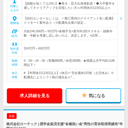
【経験が短くてもOK♪】◆美大・芸大出身者歓迎！◆大手案件を
対象と
通してキャリアアップを目指したい方≪年間休日123日以上≫
なる方
【自社センターもしくは、一都三県内のクライアント先へ配属】
☆リモート案件あり（※配属先企業の規定…
勤務地
月給245,000円～50万円+各種手当+賞与年2回※スキル・経験年
数・年齢を考慮し話し合いの上、決定します。<試用…
給与
324万円～600万円
初年度
年収
9：00～18：00（実働8時間／休憩1時間）★残業は月平均約11時
勤務
時間
間以下！
# 【年間休日123日以上】<休日>* 完全週休2日制（土日休み）※
休日
休暇
配属先によりシフト制の場合あり*…
求人詳細を見る
気になる
新着
株式会社ローテック | 奨学金返済支援*各種祝い金*男性の育休取得実績有*年