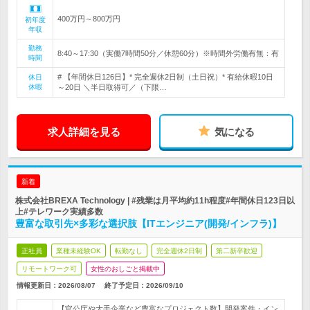
400万円～800万円
初年度
年収
勤務
8:40～17:30（実働7時間50分／休憩60分）※時間外労働有無：有
時間
# 【年間休日126日】* 完全週休2日制（土日祝）* 有給休暇10日
休日
休暇
～20日 ＼半日取得可／（下限…
求人詳細を見る
気になる
新着
株式会社BREXA Technology | #残業は月平均約11h程度#年間休日123日以
上#テレワーク実績多数
豊富な取引先×多彩な選択肢【ITエンジニア(開発/インフラ)】
正社員
業種未経験OK
転勤なし
完全週休2日制
第二新卒歓迎
リモートワーク可
女性のおしごと掲載中
情報更新日：2026/08/07
終了予定日：
2026/09/10
【官公庁や大手企業など豊富なプロジェクト数】開発案件・イン