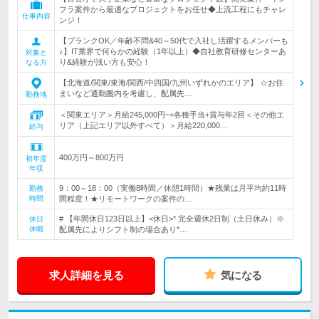
フラ案件から最適なプロジェクトをお任せ◆上流工程にもチャレ
仕事内容
ンジ！
【ブランクOK／年齢不問&40～50代で入社し活躍するメンバーも
♪】IT業界で何らかの経験（1年以上）◆自社教育研修センターあ
対象と
り&経験が浅い方も安心！
なる方
【北海道/関東/東海/関西/中四国/九州いずれかのエリア】 ☆お住
まいなど通勤圏内を考慮し、配属先…
勤務地
＜関東エリア＞月給245,000円~+各種手当+賞与年2回＜その他エ
リア（上記エリア以外すべて）＞月給220,000…
給与
400万円～800万円
初年度
年収
9：00～18：00（実働8時間／休憩1時間）★残業は月平均約11時
勤務
時間
間程度！★リモートワークの案件の…
# 【年間休日123日以上】<休日>* 完全週休2日制（土日休み）※
休日
休暇
配属先によりシフト制の場合あり*…
求人詳細を見る
気になる