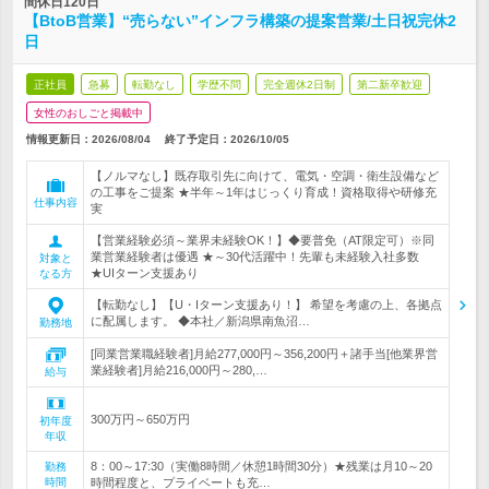
間休日120日
【BtoB営業】“売らない”インフラ構築の提案営業/土日祝完休2
日
正社員
急募
転勤なし
学歴不問
完全週休2日制
第二新卒歓迎
女性のおしごと掲載中
情報更新日：2026/08/04
終了予定日：
2026/10/05
【ノルマなし】既存取引先に向けて、電気・空調・衛生設備など
の工事をご提案 ★半年～1年はじっくり育成！資格取得や研修充
仕事内容
実
【営業経験必須～業界未経験OK！】◆要普免（AT限定可）※同
業営業経験者は優遇 ★～30代活躍中！先輩も未経験入社多数
対象と
★UIターン支援あり
なる方
【転勤なし】【U・Iターン支援あり！】 希望を考慮の上、各拠点
に配属します。 ◆本社／新潟県南魚沼…
勤務地
[同業営業職経験者]月給277,000円～356,200円＋諸手当[他業界営
業経験者]月給216,000円～280,…
給与
300万円～650万円
初年度
年収
8：00～17:30（実働8時間／休憩1時間30分）★残業は月10～20
勤務
時間
時間程度と、プライベートも充…