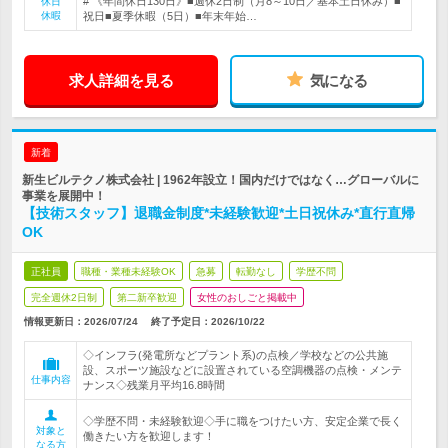
# 《年間休日130日》■週休2日制（月8～10日／基本土日休み）■
休日
休暇
祝日■夏季休暇（5日）■年末年始…
求人詳細を見る
気になる
新着
新生ビルテクノ株式会社 | 1962年設立！国内だけではなく…グローバルに
事業を展開中！
【技術スタッフ】退職金制度*未経験歓迎*土日祝休み*直行直帰
OK
正社員
職種・業種未経験OK
急募
転勤なし
学歴不問
完全週休2日制
第二新卒歓迎
女性のおしごと掲載中
情報更新日：2026/07/24
終了予定日：
2026/10/22
◇インフラ(発電所などプラント系)の点検／学校などの公共施
設、スポーツ施設などに設置されている空調機器の点検・メンテ
仕事内容
ナンス◇残業月平均16.8時間
◇学歴不問・未経験歓迎◇手に職をつけたい方、安定企業で長く
対象と
働きたい方を歓迎します！
なる方