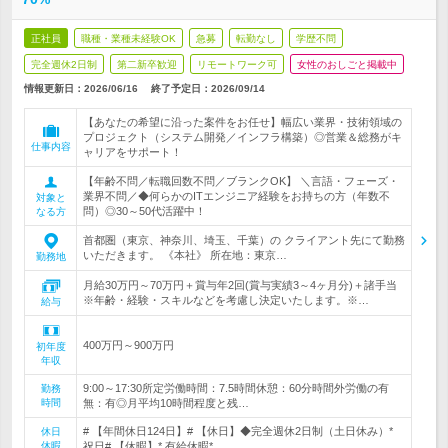
正社員
職種・業種未経験OK
急募
転勤なし
学歴不問
完全週休2日制
第二新卒歓迎
リモートワーク可
女性のおしごと掲載中
情報更新日：2026/06/16
終了予定日：
2026/09/14
【あなたの希望に沿った案件をお任せ】幅広い業界・技術領域の
プロジェクト（システム開発／インフラ構築）◎営業＆総務がキ
仕事内容
ャリアをサポート！
【年齢不問／転職回数不問／ブランクOK】 ＼言語・フェーズ・
業界不問／◆何らかのITエンジニア経験をお持ちの方（年数不
対象と
問）◎30～50代活躍中！
なる方
首都圏（東京、神奈川、埼玉、千葉）の クライアント先にて勤務
いただきます。 《本社》 所在地：東京…
勤務地
月給30万円～70万円＋賞与年2回(賞与実績3～4ヶ月分)＋諸手当
※年齢・経験・スキルなどを考慮し決定いたします。※…
給与
400万円～900万円
初年度
年収
9:00～17:30所定労働時間：7.5時間休憩：60分時間外労働の有
勤務
時間
無：有◎月平均10時間程度と残…
# 【年間休日124日】# 【休日】◆完全週休2日制（土日休み）*
休日
休暇
祝日# 【休暇】* 有給休暇* …