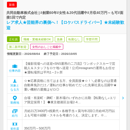
新着
共同自動車株式会社 | #創業60年#女性＆20代活躍中#月収40万円～も可#面
接1回で内定
レア求人★芸能界の裏側へ！【ロケバスドライバー】★未経験歓
迎
正社員
職種・業種未経験OK
急募
転勤なし
学歴不問
第二新卒歓迎
女性のおしごと掲載中
情報更新日：2026/08/04
終了予定日：
2026/10/05
【撮影現場への送迎×SNS運用の二刀流】ワンボックスカーで芸
能人＆スタッフをロケ地へ送迎！公式Instagramの運用もお任せ
仕事内容
★運転場所は平均1～2ヶ所
☆★応募資格に当てはまる方、全員面接★☆！＼必要なのは普通
自動車免許だけ／運転の仕事が初めてだった先輩社員も活躍中★
対象と
重い機材の運搬はゼロ◎
なる方
台場・有楽町・麹町・新木場のいずれかに出勤 【転勤なし♪エリ
ア限定採用！】 ◆東京都港区台場2-4…
勤務地
月給21万3400円+残業代＋各種手当＋賞与年2回◎月給45万円以
上も可能※経験・スキルを考慮のうえ、決定します。※…
給与
350万円～500万円
初年度