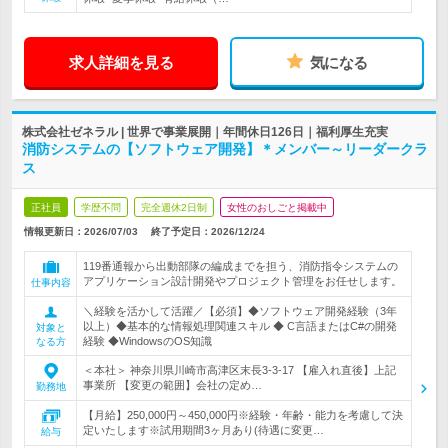
求人詳細を見る
気になる
株式会社ゼネラル | 世界で事業展開｜年間休日126日｜福利厚生充実
消防システムの【ソフトウェア開発】＊メンバー～リーダークラ
ス
正社員
学歴不問
完全週休2日制
女性のおしごと掲載中
情報更新日：2026/07/03
終了予定日：
2026/12/24
119番通報から出動部隊の編成までを担う、消防指令システムの
アプリケーション設計開発やプロジェクト管理をお任せします。
仕事内容
＼経験を活かして活躍／【必須】◆ソフトウェア開発経験（3年
以上）◆基本的な情報処理関連スキル ◆ C言語またはC#の開発
対象と
経験 ◆WindowsのOS知識
なる方
＜本社＞ 神奈川県川崎市高津区末長3-3-17 【雇入れ直後】上記
事業所 【変更の範囲】会社の定め…
勤務地
【月給】250,000円～450,000円※経験・年齢・能力を考慮して決
定いたします※試用期間3ヶ月あり(待遇に変更…
給与