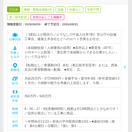
正社員
職種・業種未経験OK
急募
転勤なし
学歴不問
第二新卒歓迎
女性のおしごと掲載中
情報更新日：2026/06/30
終了予定日：
2026/08/31
《 9割以上が既存◎ノルマなし◎中途入社率7割》官公庁や設備
工事店、建築土木会社などへのルート営業をお任せ。
仕事内容
《未経験歓迎！人柄重視の採用》■高卒以上 ■要普免（AT可）
☆UIターンも歓迎！「東広島で未経験からできる仕事がしたい」
対象と
という方はぜひ！
なる方
【転勤なし／車通勤OK】 本社（東広島市安芸津）または、西条
支店の希望勤務地へ配属。 ■本社： 広…
勤務地
月給26万円～37万9000円＋各種手当＋賞与年3回（昨年度実績4.3
ヶ月分）※経験や能力を考慮の上決定します。※残…
給与
350万円～500万円
初年度
年収
8：00～17：00(実働8時間)＼残業は月13時間ほどと少なめです！
勤務
時間
／役所が発注している工事に商品…
＜年間休日111日＋有休の平均取得日数10日＞■週休2日制（第
休日
休暇
2・第4土曜日＋日曜日）└第1・第3・…