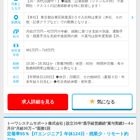
【20・30代活躍中！】◆編集・記者経験（ジャンル不問） ※新
対象と
聞社・マスコミの記者経験者を特に歓迎します！
なる方
【本社】 東京都台東区秋葉原2‐3 ※入社時は東京（本社、その
他・記者クラブなど）での勤務となりま…
勤務地
月給27万円～42万円※年齢、経験に基づき支給※別途、通勤手
当・残業手当を支給中途採用の例 ※賞与は前年度実績【25…
給与
461万円～718万円
初年度
年収
10:30～18:30ほか（実働7時間）休憩：60分 時間外労働：有※
勤務
時間
勤務時間帯は職場により異なりま…
【年間休日120日】◆休日：日曜日、その他68日（夏期３日・年
休日
休暇
末年始５日含む）◆年次有給休暇：初年度…
求人詳細を見る
気になる
トーワシステムサポート株式会社 | 設立35年*黒字経営継続*賞与実績3～4ヶ
月分*月給30万～*面接1回
定着率95％【ITエンジニア】年休124日・残業少・リモート約
70%