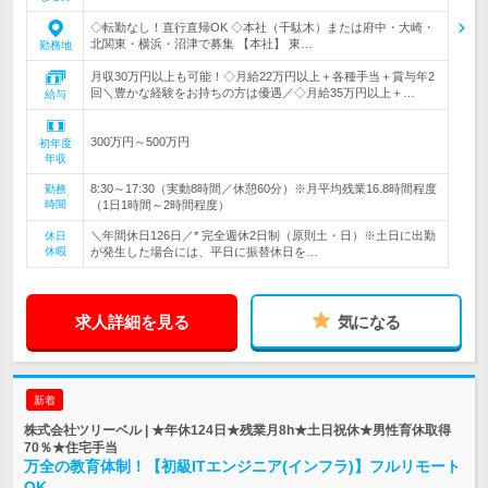
◇転勤なし！直行直帰OK ◇本社（千駄木）または府中・大崎・
北関東・横浜・沼津で募集 【本社】 東…
勤務地
月収30万円以上も可能！◇月給22万円以上＋各種手当＋賞与年2
回＼豊かな経験をお持ちの方は優遇／◇月給35万円以上＋…
給与
300万円～500万円
初年度
年収
8:30～17:30（実動8時間／休憩60分）※月平均残業16.8時間程度
勤務
時間
（1日1時間～2時間程度）
＼年間休日126日／* 完全週休2日制（原則土・日）※土日に出勤
休日
休暇
が発生した場合には、平日に振替休日を…
求人詳細を見る
気になる
新着
株式会社ツリーベル | ★年休124日★残業月8h★土日祝休★男性育休取得
70％★住宅手当
万全の教育体制！【初級ITエンジニア(インフラ)】フルリモート
OK