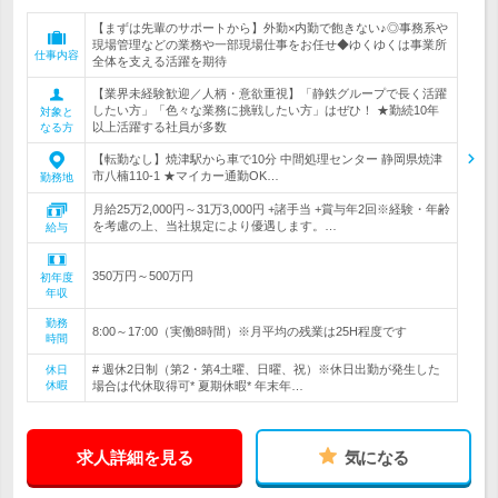
【まずは先輩のサポートから】外勤×内勤で飽きない♪◎事務系や
現場管理などの業務や一部現場仕事をお任せ◆ゆくゆくは事業所
仕事内容
全体を支える活躍を期待
【業界未経験歓迎／人柄・意欲重視】「静鉄グループで長く活躍
したい方」「色々な業務に挑戦したい方」はぜひ！ ★勤続10年
対象と
以上活躍する社員が多数
なる方
【転勤なし】焼津駅から車で10分 中間処理センター 静岡県焼津
市八楠110-1 ★マイカー通勤OK…
勤務地
月給25万2,000円～31万3,000円 +諸手当 +賞与年2回※経験・年齢
を考慮の上、当社規定により優遇します。…
給与
350万円～500万円
初年度
年収
勤務
8:00～17:00（実働8時間）※月平均の残業は25H程度です
時間
# 週休2日制（第2・第4土曜、日曜、祝）※休日出勤が発生した
休日
休暇
場合は代休取得可* 夏期休暇* 年末年…
求人詳細を見る
気になる