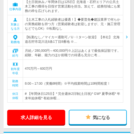
【土日祝休み／年間休日は125日】北海道・石狩エリアの公共土
木工事の獲得を目指す営業活動を担当。加えて、総務領域にも業
仕事内容
務の枠を広げられます。
【土木工事の入札経験者は優遇！】◆要普免◆建設業界で何らか
の実務経験を持つ方（営業経験者は歓迎しますが、元・施工管理
対象と
などでもOK）※転勤なし
なる方
【転勤なし／マイカー通勤可／U・I ターン歓迎】 【本社】 北海
道石狩市花川北6条1丁目8番地 ※…
勤務地
月給／280,000円～400,000円※上記はあくまで最低保証額です。
経験、年齢、能力のほか前職での待遇も充分に考…
給与
470万円～600万円
初年度
年収
勤務
8:00～17:00（実働8時間）※平均残業時間は10時間程度！
時間
# 【年間休日125日】* 完全週休2日制(土日祝)* GW* 夏季休暇* 年
休日
休暇
末年始休暇* 有給休暇…
求人詳細を見る
気になる