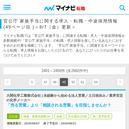
官公庁 家族手当に関する求人・転職・中途採用情報
(49ページ目 )＜8/7（金）更新＞
マイナビ転職では「官公庁 家族手当」に関連する転職・求人・中途採用情報を
多数掲載中!「官公庁 家族手当」の転職・求人情報を探しているあなたにおす
すめのお仕事を掲載しています。「官公庁 家族手当」に関連するキーワードか
らも転職・求人情報をお探しいただけるので、あなたにぴったりのお仕事を見
つけてみてください!
2401～2450件 (全2682件中)
…
…
1
47
48
49
50
51
54
大関化学工業株式会社 | 未経験から始める法人営業／土日祝休み／業界安定
の化学メーカー
「売る営業」より「相談される営業」を目指しませんか？
正社員
職種・業種未経験OK
急募
完全週休2日制
第二新卒歓迎
情報更新日：2026/08/07
終了予定日：
2026/08/31