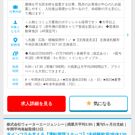
建物を守る防水材を提案する仕事。既存のお客様が中心のため提
案しやすく、入社後は基礎から学べるので、未経験の方も安心し
仕事内容
て働けます！
＜人柄とコミュ力重視のポテンシャル採用です＞ ◆大卒以上
◆35歳まで（若年層の長期キャリア形成を図るため） ◆普通自
対象と
動車免許（AT限定可）
なる方
＼札幌・広島・積極採用中！／ ★【北海道支店】 北海道札幌市
中央区南1条東5丁目7-10 北海道日…
勤務地
◆月給22万8100円～27万7400円＋各種手当（規定あり） +賞与
年2回（昨年実績：3ヶ月分）＋インセンティブ※…
給与
9:00～17:30（実働7.5時間）※残業は月平均20時間以下。プライ
勤務
時間
ベートも大切にできますよ。
# ＜年間休日120日以上＞■完全週休2日制（土・日）■祝日■夏季
休日
休暇
休暇（4日）■年末年始休暇（7日）…
求人詳細を見る
気になる
株式会社ウォーターエージェンシー | 残業月平均3.9h｜賞与5ヶ月分支給｜
年間平均有給取得13日
水インフラを支える【運転管理スタッフ】*未経験歓迎*年休130