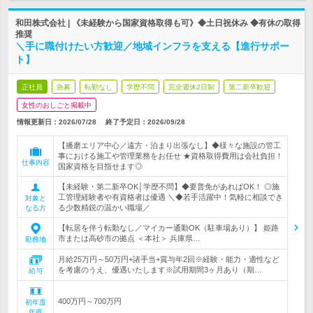
和田株式会社 | 《未経験から国家資格取得も可》◆土日祝休み ◆有休の取得
推奨
＼手に職付けたい方歓迎／地域インフラを支える【進行サポー
ト】
正社員
急募
転勤なし
学歴不問
完全週休2日制
第二新卒歓迎
女性のおしごと掲載中
情報更新日：2026/07/28
終了予定日：
2026/09/28
【播磨エリア中心／遠方・泊まり出張なし】◆様々な施設の管工
事における施工や管理業務をお任せ ★資格取得費用は会社負担！
仕事内容
国家資格を目指せます◎
【未経験・第二新卒OK│学歴不問】◆要普免があればOK！ ◎施
工管理経験者や有資格者は優遇 ＼◆若手活躍中！気軽に相談でき
対象と
る少数精鋭の温かい職場／
なる方
【転居を伴う転勤なし／マイカー通勤OK（駐車場あり）】 姫路
市または高砂市の拠点 ＜本社＞ 兵庫県…
勤務地
月給25万円～50万円+諸手当+賞与年2回※経験・能力・適性など
を考慮のうえ、優遇いたします※試用期間3ヶ月あり（期…
給与
400万円～700万円
初年度
年収