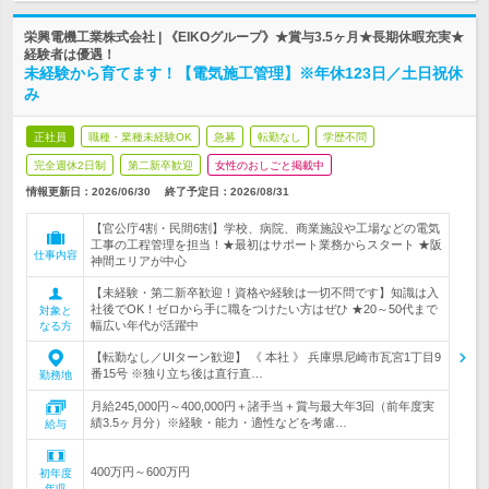
栄興電機工業株式会社 | 《EIKOグループ》★賞与3.5ヶ月★長期休暇充実★
経験者は優遇！
未経験から育てます！【電気施工管理】※年休123日／土日祝休
み
正社員
職種・業種未経験OK
急募
転勤なし
学歴不問
完全週休2日制
第二新卒歓迎
女性のおしごと掲載中
情報更新日：2026/06/30
終了予定日：
2026/08/31
【官公庁4割・民間6割】学校、病院、商業施設や工場などの電気
工事の工程管理を担当！★最初はサポート業務からスタート ★阪
仕事内容
神間エリアが中心
【未経験・第二新卒歓迎！資格や経験は一切不問です】知識は入
社後でOK！ゼロから手に職をつけたい方はぜひ ★20～50代まで
対象と
幅広い年代が活躍中
なる方
【転勤なし／UIターン歓迎】 《 本社 》 兵庫県尼崎市瓦宮1丁目9
番15号 ※独り立ち後は直行直…
勤務地
月給245,000円～400,000円＋諸手当＋賞与最大年3回（前年度実
績3.5ヶ月分）※経験・能力・適性などを考慮…
給与
400万円～600万円
初年度
年収