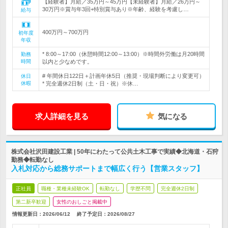
【経験者】月給／35万円～45万円【未経験者】月給／26万円～
30万円※賞与年3回+特別賞与あり※年齢、経験を考慮し…
給与
400万円～700万円
初年度
年収
* 8:00～17:00（休憩時間12:00～13:00）※時間外労働は月20時間
勤務
時間
以内と少なめです。
# 年間休日122日＋計画年休5日（推奨・現場判断により変更可）
休日
休暇
* 完全週休2日制（土・日・祝）※休…
求人詳細を見る
気になる
株式会社沢田建設工業 | 50年にわたって公共土木工事で実績◆北海道・石狩
勤務◆転勤なし
入札対応から総務サポートまで幅広く行う【営業スタッフ】
正社員
職種・業種未経験OK
転勤なし
学歴不問
完全週休2日制
第二新卒歓迎
女性のおしごと掲載中
情報更新日：2026/06/12
終了予定日：
2026/08/27