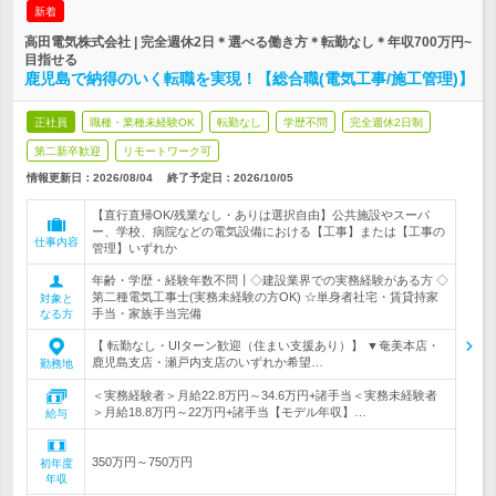
新着
高田電気株式会社 | 完全週休2日＊選べる働き方＊転勤なし＊年収700万円~
目指せる
鹿児島で納得のいく転職を実現！【総合職(電気工事/施工管理)】
正社員
職種・業種未経験OK
転勤なし
学歴不問
完全週休2日制
第二新卒歓迎
リモートワーク可
情報更新日：2026/08/04
終了予定日：
2026/10/05
【直行直帰OK/残業なし・ありは選択自由】公共施設やスーパ
ー、学校、病院などの電気設備における【工事】または【工事の
仕事内容
管理】いずれか
年齢・学歴・経験年数不問┃◇建設業界での実務経験がある方 ◇
第二種電気工事士(実務未経験の方OK) ☆単身者社宅・賃貸持家
対象と
手当・家族手当完備
なる方
【 転勤なし・UIターン歓迎（住まい支援あり）】 ▼奄美本店・
鹿児島支店・瀬戸内支店のいずれか希望…
勤務地
＜実務経験者＞月給22.8万円～34.6万円+諸手当＜実務未経験者
＞月給18.8万円～22万円+諸手当【モデル年収】…
給与
350万円～750万円
初年度
年収