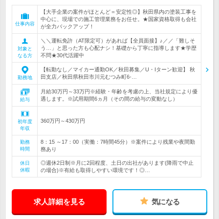
【大手企業の案件がほとんど＝安定性◎】秋田県内の塗装工事を
中心に、現場での施工管理業務をお任せ。★国家資格取得も会社
仕事内容
が全力バックアップ！
＼＼運転免許（AT限定可）があれば【全員面接】♪／／「難しそ
う…」と思った方も心配ナシ！基礎から丁寧に指導します★学歴
対象と
不問★30代活躍中
なる方
【転勤なし／マイカー通勤OK／秋田募集／U・Iターン歓迎】 秋
田支店／秋田県秋田市川元むつみ町6-…
勤務地
月給30万円～33万円※経験・年齢を考慮の上、当社規定により優
遇します。※試用期間6ヵ月（その間の給与の変動なし）
給与
360万円～430万円
初年度
年収
8：15 ～17：00（実働：7時間45分）※案件により残業や夜間勤
勤務
時間
務あり
◎週休2日制※月に2回程度、土日の出社があります(降雨で中止
休日
休暇
の場合)※有給も取得しやすい環境です！◎…
求人詳細を見る
気になる