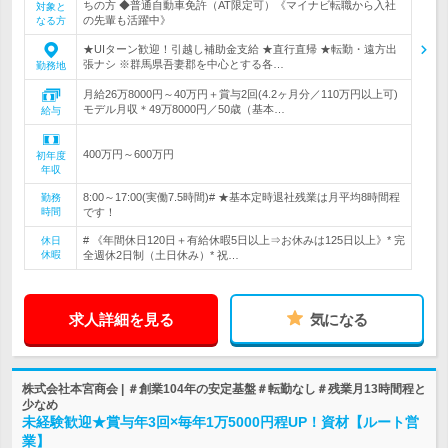
ちの方 ◆普通自動車免許（AT限定可）《マイナビ転職から入社
対象と
の先輩も活躍中》
なる方
★UIターン歓迎！引越し補助金支給 ★直行直帰 ★転勤・遠方出
張ナシ ※群馬県吾妻郡を中心とする各…
勤務地
月給26万8000円～40万円＋賞与2回(4.2ヶ月分／110万円以上可)
モデル月収＊49万8000円／50歳（基本…
給与
400万円～600万円
初年度
年収
8:00～17:00(実働7.5時間)# ★基本定時退社残業は月平均8時間程
勤務
時間
です！
# 《年間休日120日＋有給休暇5日以上⇒お休みは125日以上》* 完
休日
休暇
全週休2日制（土日休み）* 祝…
求人詳細を見る
気になる
株式会社本宮商会 | ＃創業104年の安定基盤＃転勤なし＃残業月13時間程と
少なめ
未経験歓迎★賞与年3回×毎年1万5000円程UP！資材【ルート営
業】