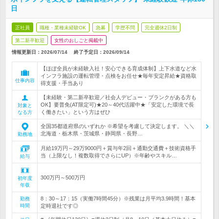
日
正社員
職種・業種未経験OK
急募
学歴不問
完全週休2日制
第二新卒歓迎
女性のおしごと掲載中
情報更新日：2026/07/14
終了予定日：
2026/09/14
【ほぼ全員が未経験入社！安心できる育成体制】上下水道など水
インフラ施設の運転管理・点検をお任せ★毎年安定昇給★資格取
仕事内容
得支援・手当あり
【未経験・第二新卒歓迎／社会人デビュー・ブランクがある方も
OK】要普免(AT限定可)★20～40代活躍中★「安定した環境で長
対象と
く働きたい」という方はぜひ
なる方
全国35都道府県のいずれか ※希望を考慮して決定します。 ＼＼
北海道・栃木県・茨城県・静岡県・長野…
勤務地
月給19万円～29万9000円＋賞与年2回＋通勤交通費＋技術資格手
当（上限なし！複数取得でさらにUP）※年齢やスキル…
給与
300万円～500万円
初年度
年収
8：30～17：15（実働7時間45分）※残業は月平均3.9時間！基本
勤務
時間
定時退社です◎