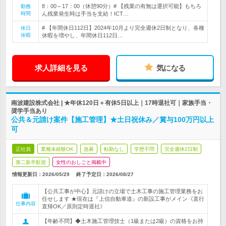
8：00～17：00（休憩90分）# 【残業の有無は選択可能】もちろ
勤務
時間
ん残業発生時は手当を支給！ICT…
# 【年間休日112日】2024年10月より完全週休2日制となり、各種
休日
休暇
休暇を増やし、年間休日112日…
求人詳細を見る
気になる
南波建設株式会社 | ★年休120日＋有休5日以上｜17時退社可｜家族手当・
奨学手当あり
公共＆元請け案件【施工管理】★土日祝休み／賞与100万円以上
可
正社員
業種未経験OK
急募
転勤なし
学歴不問
完全週休2日制
第二新卒歓迎
女性のおしごと掲載中
情報更新日：2026/05/29
終了予定日：
2026/08/27
【公共工事が中心】元請けの立場で土木工事の施工管理業務をお
任せします ★現在は『上信自動車道』の新設工事がメイン《直行
仕事内容
直帰OK／原則定時退社》
【年齢不問】◆土木施工管理技士（1級または2級）の資格をお持