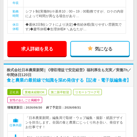
年収
シフト制(実働8h)※基本10：00～19：00勤務ですが、ロケの内容
勤務
時間
によって時間が異なる場合があり…
◆週休2日制(シフトにより決定)◆有給休暇(取りやすい雰囲気で
休日
休暇
す)◆慶弔休暇◆生理休暇# ＼あなたが…
求人詳細を見る
気になる
株式会社日本農業新聞 | 《増収増益で安定経営》福利厚生も充実／実働7h／
年間休日120日
食と農業の最前線で知識を深め発信する【記者・電子版編集者】
正社員
業種未経験OK
第二新卒歓迎
リモートワーク可
女性のおしごと掲載中
情報更新日：2026/06/30
終了予定日：
2026/08/31
「日本農業新聞」編集局で取材・ウェブ編集・撮影・紙面デザイ
ンを担当します。全国の食と農業にじっくり向き合い、発信する
仕事内容
お仕事です！