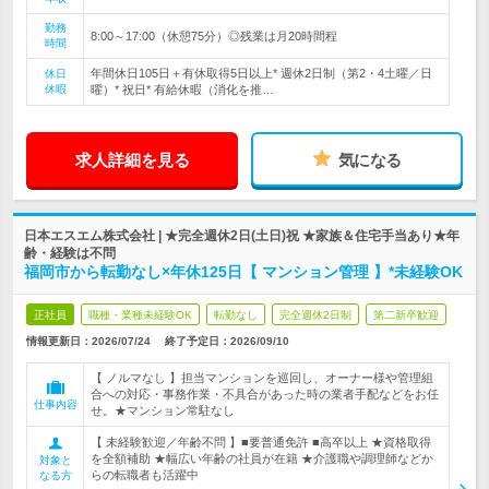
勤務
8:00～17:00（休憩75分）◎残業は月20時間程
時間
年間休日105日＋有休取得5日以上* 週休2日制（第2・4土曜／日
休日
休暇
曜）* 祝日* 有給休暇（消化を推…
求人詳細を見る
気になる
日本エスエム株式会社 | ★完全週休2日(土日)祝 ★家族＆住宅手当あり★年
齢・経験は不問
福岡市から転勤なし×年休125日【 マンション管理 】*未経験OK
正社員
職種・業種未経験OK
転勤なし
完全週休2日制
第二新卒歓迎
情報更新日：2026/07/24
終了予定日：
2026/09/10
【 ノルマなし 】担当マンションを巡回し、オーナー様や管理組
合への対応・事務作業・不具合があった時の業者手配などをお任
仕事内容
せ。★マンション常駐なし
【 未経験歓迎／年齢不問 】■要普通免許 ■高卒以上 ★資格取得
を全額補助 ★幅広い年齢の社員が在籍 ★介護職や調理師などか
対象と
らの転職者も活躍中
なる方