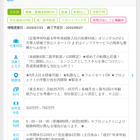
正社員
職種・業種未経験OK
急募
転勤なし
学歴不問
完全週休2日制
第二新卒歓迎
リモートワーク可
女性のおしごと掲載中
情報更新日：2026/07/23
終了予定日：
2026/08/27
《定着率90%超＆昨年未経験入社の先輩63名》オリジナルの2ヵ
月導入研修で安心スタート◎ まずはインフラサービスの簡単な業
仕事内容
務からお任せ！
《未経験&第二新卒歓迎／U30限定》★初めての転職も応援！
「ITに挑戦したい」「エンジニアとしてスキルを身につけたい」
対象と
育成実績豊富な当社なら叶う！
なる方
★8月入社＆研修可能！ ★転勤なし ★フルリモートOK ★プロジ
ェクトの半数が自社内開発 ★駅近オ…
勤務地
《東京本社》月給25万円～33万円＋各種手当＋賞与2回※年齢・
能力などを考慮のうえ、当社規定により決定します。※上記…
給与
310万円～750万円
初年度
年収
9：00～18：00（実働8時間／休憩1時間）※プロジェクトにより
勤務
時間
勤務時間が異なる場合があります。★…
≪年間休日124日≫* 完全週休2日制（土日休み）* 祝日* 年末年始
休日
休暇
休暇* 夏季休暇* 有給休暇（…