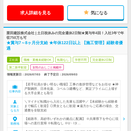
求人詳細を見る
気になる
栗田建設株式会社 | 土日祝休みの完全週休2日制★賞与年4回！入社3年で年
収750万も可
★賞与7～8ヶ月分支給 ★年休122日以上 【施工管理】経験者優
遇
正社員
職種・業種未経験OK
転勤なし
学歴不問
完全週休2日制
第二新卒歓迎
女性のおしごと掲載中
情報更新日：2026/07/03
終了予定日：
2026/09/03
【若手社員が多い明るい職場】工事の進捗管理などをお任せ ★神
戸製鋼所、日本化薬、コベルコ建機など、東証プライムに上場す
仕事内容
る大手企業とも取引
＼マイナビ転職から入社した先輩も活躍中／【未経験から経験者
まで幅広く歓迎】◎男女ともに歓迎 ★遠方からご応募の場合、交
対象と
通費を全額支給
なる方
【姫路市、高砂市いずれかの拠点に配属】 ※兵庫県下を中心に現
場への直行直帰 ※転勤なし ※U・Iタ…
勤務地