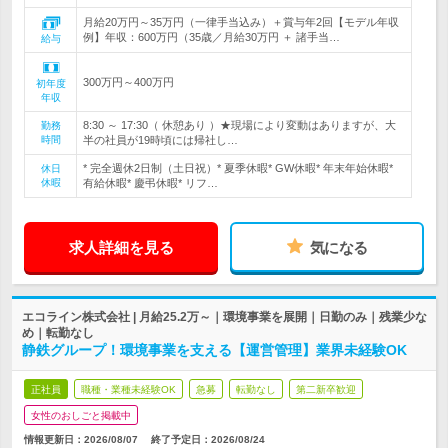
月給20万円～35万円（一律手当込み）＋賞与年2回【モデル年収
例】年収：600万円（35歳／月給30万円 ＋ 諸手当…
給与
300万円～400万円
初年度
年収
8:30 ～ 17:30（ 休憩あり ）★現場により変動はありますが、大
勤務
時間
半の社員が19時頃には帰社し…
* 完全週休2日制（土日祝）* 夏季休暇* GW休暇* 年末年始休暇*
休日
休暇
有給休暇* 慶弔休暇* リフ…
求人詳細を見る
気になる
エコライン株式会社 | 月給25.2万～｜環境事業を展開｜日勤のみ｜残業少な
め｜転勤なし
静鉄グループ！環境事業を支える【運営管理】業界未経験OK
正社員
職種・業種未経験OK
急募
転勤なし
第二新卒歓迎
女性のおしごと掲載中
情報更新日：2026/08/07
終了予定日：
2026/08/24