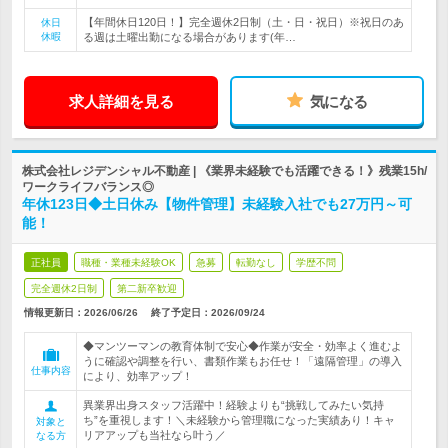
【年間休日120日！】完全週休2日制（土・日・祝日）※祝日のあ
休日
休暇
る週は土曜出勤になる場合があります(年…
求人詳細を見る
気になる
株式会社レジデンシャル不動産 | 《業界未経験でも活躍できる！》残業15h/
ワークライフバランス◎
年休123日◆土日休み【物件管理】未経験入社でも27万円～可
能！
正社員
職種・業種未経験OK
急募
転勤なし
学歴不問
完全週休2日制
第二新卒歓迎
情報更新日：2026/06/26
終了予定日：
2026/09/24
◆マンツーマンの教育体制で安心◆作業が安全・効率よく進むよ
うに確認や調整を行い、書類作業もお任せ！「遠隔管理」の導入
仕事内容
により、効率アップ！
異業界出身スタッフ活躍中！経験よりも“挑戦してみたい気持
ち”を重視します！＼未経験から管理職になった実績あり！キャ
対象と
リアアップも当社なら叶う／
なる方