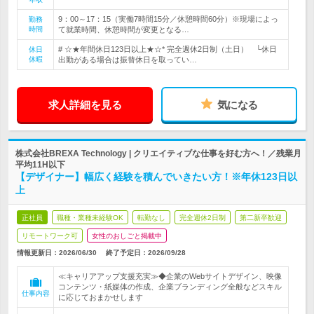
9：00～17：15（実働7時間15分／休憩時間60分）※現場によっ
勤務
時間
て就業時間、休憩時間が変更となる…
# ☆★年間休日123日以上★☆* 完全週休2日制（土日） └休日
休日
休暇
出勤がある場合は振替休日を取ってい…
求人詳細を見る
気になる
株式会社BREXA Technology | クリエイティブな仕事を好む方へ！／残業月
平均11H以下
【デザイナー】幅広く経験を積んでいきたい方！※年休123日以
上
正社員
職種・業種未経験OK
転勤なし
完全週休2日制
第二新卒歓迎
リモートワーク可
女性のおしごと掲載中
情報更新日：2026/06/30
終了予定日：
2026/09/28
≪キャリアアップ支援充実≫◆企業のWebサイトデザイン、映像
コンテンツ・紙媒体の作成、企業ブランディング全般などスキル
仕事内容
に応じておまかせします