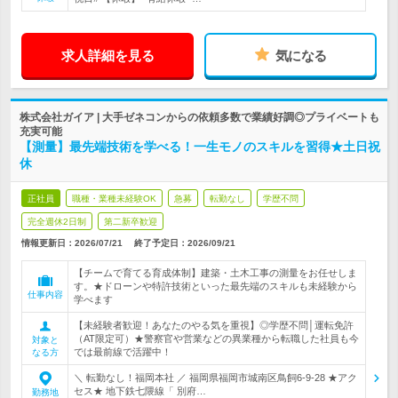
求人詳細を見る
気になる
株式会社ガイア | 大手ゼネコンからの依頼多数で業績好調◎プライベートも
充実可能
【測量】最先端技術を学べる！一生モノのスキルを習得★土日祝
休
正社員
職種・業種未経験OK
急募
転勤なし
学歴不問
完全週休2日制
第二新卒歓迎
情報更新日：2026/07/21
終了予定日：
2026/09/21
【チームで育てる育成体制】建築・土木工事の測量をお任せしま
す。★ドローンや特許技術といった最先端のスキルも未経験から
仕事内容
学べます
【未経験者歓迎！あなたのやる気を重視】◎学歴不問│運転免許
（AT限定可）★警察官や営業などの異業種から転職した社員も今
対象と
では最前線で活躍中！
なる方
＼ 転勤なし！福岡本社 ／ 福岡県福岡市城南区鳥飼6-9-28 ★アク
セス★ 地下鉄七隈線「 別府…
勤務地