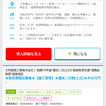
【 転勤なし／U・Iターン歓迎／マイカー・バイク通勤OK 】 ◇福
岡支店 ・福岡県福岡市博多区板付…
勤務地
月給25万円～35万円＋諸手当※年齢、経験、能力を考慮の上、優
遇します。※最長3ヶ月間の試用期間あり（待遇変動なし）…
給与
8:30～17:15（休憩時間あり）★残業少なめでプライベートも大
勤務
時間
切にできます！
# ＼＼ 年間休日125日 ／／【 休日 】* 完全週休2日制（土日休
休日
休暇
み）* 祝日※3～4月の繁忙期…
求人詳細を見る
気になる
大同塗装工業株式会社 | *創業70年超*週休二日(土日)*資格取得支援*退職金
制度*面接保証
★秋田県限定募集★【施工管理】★週休二日制(土日)★月30万円
~
正社員
職種・業種未経験OK
急募
転勤なし
学歴不問
第二新卒歓迎
女性のおしごと掲載中
情報更新日：2026/08/03
終了予定日：
2026/09/14