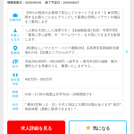
情報更新日：2026/06/26
終了予定日：
2026/08/27
【90％が既存のお客様で安心してスタートできます！】★空間に
関するお困りごとをヒアリングして最適な空間レイアウトや備品
仕事内容
をご案内します
＼人柄を大切にした採用です／【未経験歓迎│性別・学歴不問】
「素直に学ぶ姿勢」や「チームワーク」を大切にできる方を歓迎
対象と
します。
なる方
【転勤なし／マイカー・バイク通勤OK】 広島県安芸郡坂町北新
地4-2-61 【近隣エリアからのアク…
勤務地
月給240,000円～340,000円 ＋諸手当 ＋賞与年2回※経験・能力・
適性などを考慮のうえ、優遇いたします※上…
給与
400万円～550万円
初年度
年収
勤務
9:00～17:00※残業は月平均10～15時間程です
時間
* 週休2日制（土・日）※月１回ほど土曜日出勤があります* 祝日*
休日
休暇
有給休暇（柔軟に取得できます）*…
求人詳細を見る
気になる