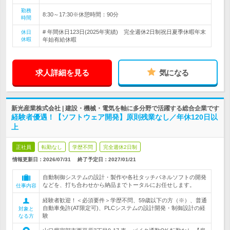
勤務
8:30～17:30※休憩時間：90分
時間
# 年間休日123日(2025年実績) 完全週休2日制祝日夏季休暇年末
休日
休暇
年始有給休暇
求人詳細を見る
気になる
新光産業株式会社 | 建設・機械・電気を軸に多分野で活躍する総合企業です
経験者優遇！【ソフトウェア開発】原則残業なし／年休120日以
上
正社員
転勤なし
学歴不問
完全週休2日制
情報更新日：2026/07/31
終了予定日：
2027/01/21
自動制御システムの設計・製作や各社タッチパネルソフトの開発
などを、打ち合わせから納品までトータルにお任せします。
仕事内容
経験者歓迎！＜必須要件＞学歴不問、59歳以下の方（※）、普通
自動車免許(AT限定可)、PLCシステムの設計開発・制御設計の経
対象と
験
なる方