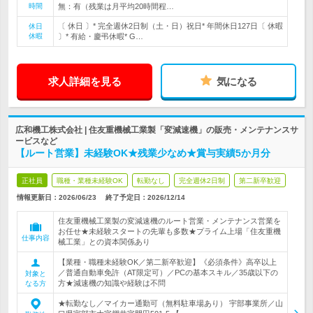
時間
無：有（残業は月平均20時間程…
〔 休日 〕* 完全週休2日制（土・日）祝日* 年間休日127日〔 休暇
休日
休暇
〕* 有給・慶弔休暇* G…
求人詳細を見る
気になる
広和機工株式会社 | 住友重機械工業製「変減速機」の販売・メンテナンスサ
ービスなど
【ルート営業】未経験OK★残業少なめ★賞与実績5か月分
正社員
職種・業種未経験OK
転勤なし
完全週休2日制
第二新卒歓迎
情報更新日：2026/06/23
終了予定日：
2026/12/14
住友重機械工業製の変減速機のルート営業・メンテナンス営業を
お任せ★未経験スタートの先輩も多数★プライム上場「住友重機
仕事内容
械工業」との資本関係あり
【業種・職種未経験OK／第二新卒歓迎】《必須条件》高卒以上
／普通自動車免許（AT限定可）／PCの基本スキル／35歳以下の
対象と
方★減速機の知識や経験は不問
なる方
★転勤なし／マイカー通勤可（無料駐車場あり） 宇部事業所／山