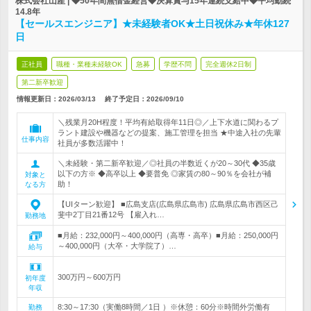
株式会社山産 | ◆50年間無借金経営◆決算賞与15年連続支給中◆平均勤続
14.8年
【セールスエンジニア】★未経験者OK★土日祝休み★年休127
日
正社員
職種・業種未経験OK
急募
学歴不問
完全週休2日制
第二新卒歓迎
情報更新日：2026/03/13
終了予定日：
2026/09/10
＼残業月20H程度！平均有給取得年11日◎／上下水道に関わるプ
ラント建設や機器などの提案、施工管理を担当 ★中途入社の先輩
仕事内容
社員が多数活躍中！
＼未経験・第二新卒歓迎／◎社員の半数近くが20～30代 ◆35歳
以下の方※ ◆高卒以上 ◆要普免 ◎家賃の80～90％を会社が補
対象と
助！
なる方
【UIターン歓迎】 ■広島支店(広島県広島市) 広島県広島市西区己
斐中2丁目21番12号 【雇入れ…
勤務地
■月給：232,000円～400,000円（高専・高卒）■月給：250,000円
～400,000円（大卒・大学院了）…
給与
300万円～600万円
初年度
年収
8:30～17:30（実働8時間／1日 ）※休憩：60分※時間外労働有
勤務