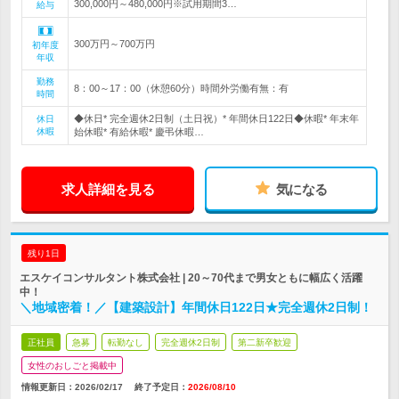
300,000円～480,000円※試用期間3…
給与
300万円～700万円
初年度
年収
勤務
8：00～17：00（休憩60分）時間外労働有無：有
時間
◆休日* 完全週休2日制（土日祝）* 年間休日122日◆休暇* 年末年
休日
休暇
始休暇* 有給休暇* 慶弔休暇…
求人詳細を見る
気になる
残り1日
エスケイコンサルタント株式会社 | 20～70代まで男女ともに幅広く活躍
中！
＼地域密着！／【建築設計】年間休日122日★完全週休2日制！
正社員
急募
転勤なし
完全週休2日制
第二新卒歓迎
女性のおしごと掲載中
情報更新日：2026/02/17
終了予定日：
2026/08/10