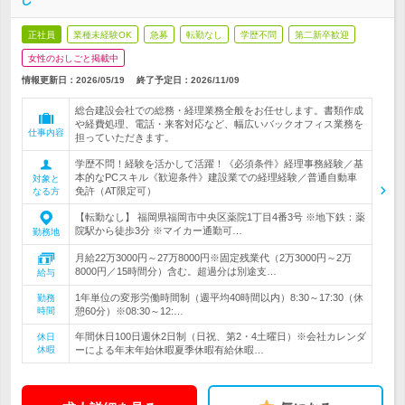
正社員
業種未経験OK
急募
転勤なし
学歴不問
第二新卒歓迎
女性のおしごと掲載中
情報更新日：2026/05/19
終了予定日：
2026/11/09
総合建設会社での総務・経理業務全般をお任せします。書類作成
や経費処理、電話・来客対応など、幅広いバックオフィス業務を
仕事内容
担っていただきます。
学歴不問！経験を活かして活躍！《必須条件》経理事務経験／基
本的なPCスキル《歓迎条件》建設業での経理経験／普通自動車
対象と
免許（AT限定可）
なる方
【転勤なし】 福岡県福岡市中央区薬院1丁目4番3号 ※地下鉄：薬
院駅から徒歩3分 ※マイカー通勤可…
勤務地
月給22万3000円～27万8000円※固定残業代（2万3000円～2万
8000円／15時間分）含む。超過分は別途支…
給与
1年単位の変形労働時間制（週平均40時間以内）8:30～17:30（休
勤務
時間
憩60分）※08:30～12:…
年間休日100日週休2日制（日祝、第2・4土曜日）※会社カレンダ
休日
休暇
ーによる年末年始休暇夏季休暇有給休暇…