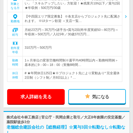
い」「スキルアップしたい」方歓迎！★残業月10h以下／賞与2回
対象と
★年収例：500万円/30歳
なる方
【中四国エリア限定募集】 ※各支店からプロジェクト先に配属さ
れます。 ※UIターン歓迎 ＜支店一覧…
勤務地
月給23万円～35万円+諸手当+賞与2回(昨年度実績50～80万円)＜
年収例＞500万円／入社5年／30歳370万円…
給与
310万円～500万円
初年度
年収
1ヶ月単位の変形労働時間制※週平均40時間以内＜勤務時間例＞
勤務
時間
基本的に9：00～18：00（実働8時間…
# ★年間休日125日★※プロジェクト先により変動あり* 完全週休
休日
休暇
2日制（シフト制／月8日以上）* …
求人詳細を見る
気になる
株式会社今林工務店 | 官公庁・民間企業と取引／大正8年創業の安定基盤／
薬院駅徒歩3分
老舗総合建設会社の【総務経理】☆賞与3回☆転勤なし☆転勤な
し