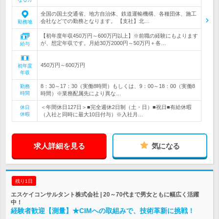
全国の国土交通省、地方自治体、鉄道運輸機構、各種団体、施工
会社などでの勤務となります。 【支社】北…
勤務地
【初年度年収450万円～600万円以上】※前職の経験にもよります
が、想定年収です。月給30万2000円～50万円＋各…
給与
450万円～600万円
初年度
年収
8：30～17：30（実働8時間）もしくは、9：00～18：00（実働8
勤務
時間
時間）※業務配属先により異な…
＜年間休日127日＞■完全週休2日制（土・日）■祝日■有給休暇
休日
休暇
（入社と同時に最大10日付与）※入社月…
求人詳細を見る
気になる
残り1日
エスケイコンサルタント株式会社 | 20～70代まで男女ともに幅広く活躍
中！
経験者歓迎【測量】★CIMへの取組みで、技術革新に挑戦！