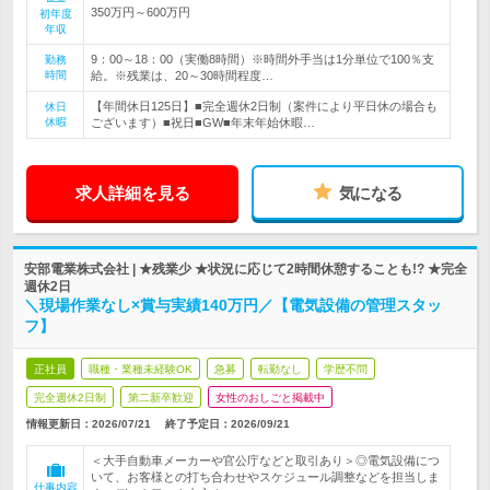
350万円～600万円
初年度
年収
9：00～18：00（実働8時間）※時間外手当は1分単位で100％支
勤務
時間
給。※残業は、20～30時間程度…
【年間休日125日】■完全週休2日制（案件により平日休の場合も
休日
休暇
ございます）■祝日■GW■年末年始休暇…
求人詳細を見る
気になる
安部電業株式会社 | ★残業少 ★状況に応じて2時間休憩することも!? ★完全
週休2日
＼現場作業なし×賞与実績140万円／【電気設備の管理スタッ
フ】
正社員
職種・業種未経験OK
急募
転勤なし
学歴不問
完全週休2日制
第二新卒歓迎
女性のおしごと掲載中
情報更新日：2026/07/21
終了予定日：
2026/09/21
＜大手自動車メーカーや官公庁などと取引あり＞◎電気設備につ
いて、お客様との打ち合わせやスケジュール調整などを担当しま
仕事内容