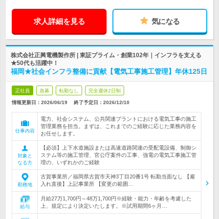
求人詳細を見る
気になる
株式会社正興電機製作所 | 東証プライム・創業102年｜インフラを支える
★50代も活躍中！
福岡★社会インフラ整備に貢献【電気工事施工管理】年休125日
正社員
急募
転勤なし
完全週休2日制
情報更新日：2026/06/19
終了予定日：
2026/12/10
電力、社会システム、公共関連プラントにおける電気工事の施工
管理業務を担当。まずは、これまでのご経験に応じた業務内容を
仕事内容
お任せします。
【必須】上下水道施設または高速道路関連の受配電設備、制御シ
ステム等の施工管理、官公庁案件の工事、強電の電気工事施工管
対象と
理の、いずれかのご経験
なる方
古賀事業所／福岡県古賀市天神3丁目20番1号 転勤当面なし 【雇
入れ直後】上記事業所 【変更の範囲…
勤務地
月給27万1,700円～48万1,700円※経験・能力・年齢を考慮した
上、規定により決定いたします。※試用期間6ヶ月…
給与