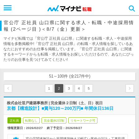
官公庁 正社員 山口県に関する求人・転職・中途採用情
報 (2ページ目 )＜8/7（金）更新＞
マイナビ転職では「官公庁 正社員 山口県」に関連する転職・求人・中途採用
情報を多数掲載中!「官公庁 正社員 山口県」の転職・求人情報を探しているあ
なたにおすすめのお仕事を掲載しています。「官公庁 正社員 山口県」に関連
するキーワードからも転職・求人情報をお探しいただけるので、あなたにぴっ
たりのお仕事を見つけてみてください!
51～100件 (全217件中)
1
2
3
4
5
株式会社笹戸建築事務所 | 完全週休２日制（土、日）祝日
京都【構造設計】■賞与120～200万円■ 年間休日136日
正社員
転勤なし
完全週休2日制
リモートワーク可
情報更新日：2026/02/27
終了予定日：
2026/08/27
官公庁関連施設から民間建築物まで幅広い案件の設計・工事監理