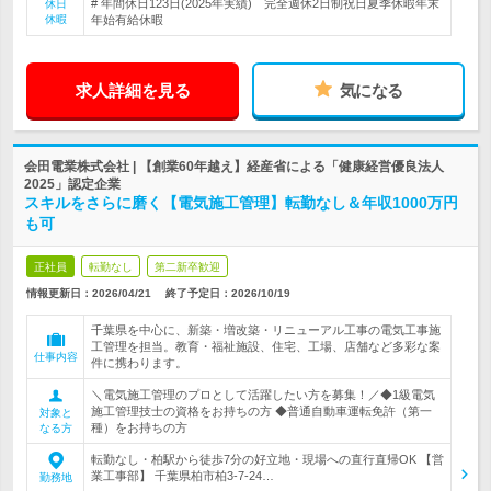
# 年間休日123日(2025年実績) 完全週休2日制祝日夏季休暇年末
休日
休暇
年始有給休暇
求人詳細を見る
気になる
会田電業株式会社 | 【創業60年越え】経産省による「健康経営優良法人
2025」認定企業
スキルをさらに磨く【電気施工管理】転勤なし＆年収1000万円
も可
正社員
転勤なし
第二新卒歓迎
情報更新日：2026/04/21
終了予定日：
2026/10/19
千葉県を中心に、新築・増改築・リニューアル工事の電気工事施
工管理を担当。教育・福祉施設、住宅、工場、店舗など多彩な案
仕事内容
件に携わります。
＼電気施工管理のプロとして活躍したい方を募集！／◆1級電気
施工管理技士の資格をお持ちの方 ◆普通自動車運転免許（第一
対象と
種）をお持ちの方
なる方
転勤なし・柏駅から徒歩7分の好立地・現場への直行直帰OK 【営
業工事部】 千葉県柏市柏3-7-24…
勤務地