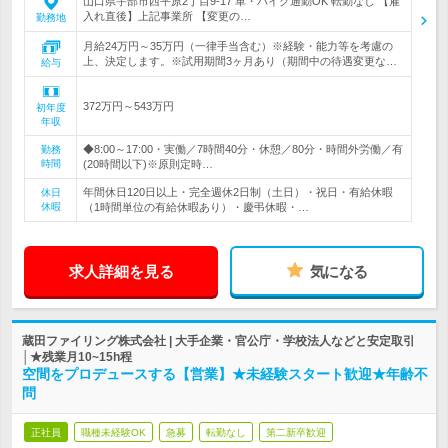
山口県宇部市西平原2丁目9‐17 車・バイク通勤OK 転勤なし 【雇
入れ直後】上記事業所 【変更の…
勤務地
月給24万円～35万円（一律手当含む）※経験・能力等を考慮の
上、決定します。※試用期間3ヶ月あり（期間中の待遇変更な…
給与
372万円～543万円
初年度
年収
◆8:00～17:00・実働／7時間40分・休憩／80分・時間外労働／有
勤務
時間
(20時間以下)※原則定時…
年間休日120日以上・完全週休2日制（土日）・祝日・有給休暇
休日
休暇
（1時間単位の有給休暇あり）・慶弔休暇・…
求人詳細を見る
気になる
蔵田ファイリング株式会社 | 大手企業・官公庁・学校法人などと安定取引
│★残業月10~15h程
空間をプロデュースする【営業】★未経験スタート歓迎★年齢不
問
正社員
職種未経験OK
急募
転勤なし
第二新卒歓迎