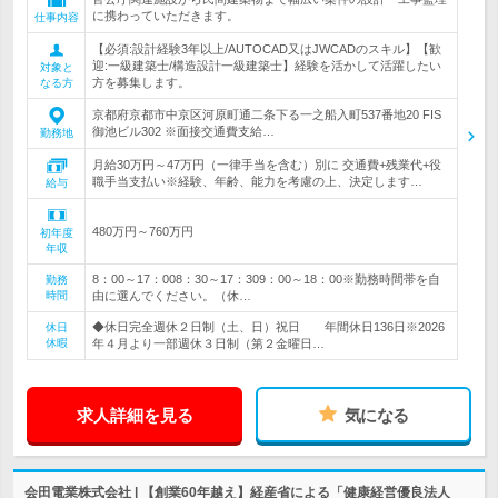
に携わっていただきます。
仕事内容
【必須:設計経験3年以上/AUTOCAD又はJWCADのスキル】【歓
迎:一級建築士/構造設計一級建築士】経験を活かして活躍したい
対象と
方を募集します。
なる方
京都府京都市中京区河原町通二条下る一之船入町537番地20 FIS
御池ビル302 ※面接交通費支給…
勤務地
月給30万円～47万円（一律手当を含む）別に 交通費+残業代+役
職手当支払い※経験、年齢、能力を考慮の上、決定します…
給与
480万円～760万円
初年度
年収
8：00～17：008：30～17：309：00～18：00※勤務時間帯を自
勤務
時間
由に選んでください。（休…
◆休日完全週休２日制（土、日）祝日 年間休日136日※2026
休日
休暇
年４月より一部週休３日制（第２金曜日…
求人詳細を見る
気になる
会田電業株式会社 | 【創業60年越え】経産省による「健康経営優良法人