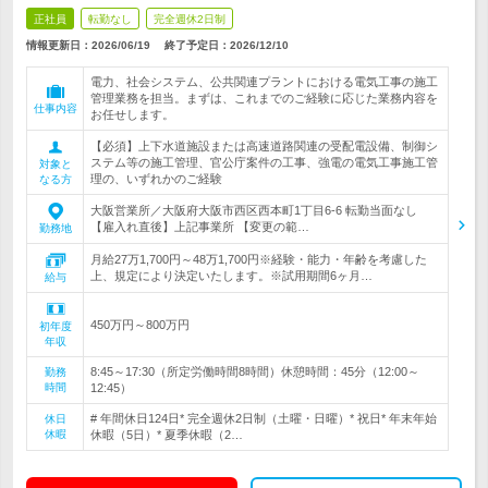
正社員
転勤なし
完全週休2日制
情報更新日：2026/06/19
終了予定日：
2026/12/10
電力、社会システム、公共関連プラントにおける電気工事の施工
管理業務を担当。まずは、これまでのご経験に応じた業務内容を
仕事内容
お任せします。
【必須】上下水道施設または高速道路関連の受配電設備、制御シ
ステム等の施工管理、官公庁案件の工事、強電の電気工事施工管
対象と
理の、いずれかのご経験
なる方
大阪営業所／大阪府大阪市西区西本町1丁目6-6 転勤当面なし
【雇入れ直後】上記事業所 【変更の範…
勤務地
月給27万1,700円～48万1,700円※経験・能力・年齢を考慮した
上、規定により決定いたします。※試用期間6ヶ月…
給与
450万円～800万円
初年度
年収
8:45～17:30（所定労働時間8時間）休憩時間：45分（12:00～
勤務
時間
12:45）
# 年間休日124日* 完全週休2日制（土曜・日曜）* 祝日* 年末年始
休日
休暇
休暇（5日）* 夏季休暇（2…