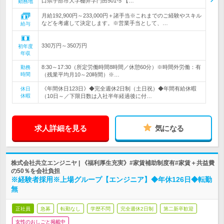
口県宇部市大字棚井字門田501-5 【…
勤務地
月給192,900円～233,000円＋諸手当※これまでのご経験やスキル
などを考慮して決定します。※営業手当として、…
給与
330万円～350万円
初年度
年収
8:30～17:30（所定労働時間8時間／休憩60分）※時間外労働：有
勤務
時間
（残業平均月10～20時間）※…
《年間休日123日》◆完全週休2日制（土日祝）◆年間有給休暇
休日
休暇
（10日～／下限日数は入社半年経過後に付…
求人詳細を見る
気になる
株式会社共立エンジニヤ | 《福利厚生充実》#家賃補助制度有#家賃＋共益費
の50％を会社負担
※経験者採用※上場グループ【エンジニア】◆年休126日◆転勤
無
正社員
急募
転勤なし
学歴不問
完全週休2日制
第二新卒歓迎
女性のおしごと掲載中