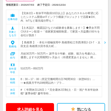
情報更新日：2026/07/03
終了予定日：
2026/12/24
【完休2日＋有休平均取得10日以上】あなたのスキルや希望に応
じたシステム開発orITインフラ構築プロジェクトで活躍★DX、
仕事内容
AI、IoTなど最先端分野も！
【土木設計、橋梁設計などの経験者を募集します！】◆男女不問
◎UIターン歓迎⇒「借家家賃補助制度」で家賃＋共益費の50％を
対象と
会社が負担！
なる方
【 島根県 】 ・本社※積極採用中 島根県松江市西津田2-13-7 ・太
田支店 島根県大田市長久町…
勤務地
月給30万円～50万円＋ 諸手当※年齢、経験、能力を考慮の上、
優遇します※試用期間2ヶ月あり（待遇変更ありません）例…
給与
510万円～850万円
初年度
年収
8：30～17：00（所定労働時間/1日7時間30分・休憩60分）…
勤務
時間
―★残業月平均20時間以内！プラ…
# 《 年間休日126日 》* 完全週休2日制(土・日・祝)* 年末年始休
休日
休暇
暇* 夏季休暇* 慶弔等特…
求人詳細を見る
気になる