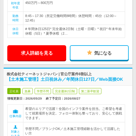
450万円～800万円
初年度
年収
8:45～17:30（所定労働時間8時間）休憩時間：45分（12:00～
勤務
時間
12:45）
# 年間休日125日* 完全週休2日制（土曜・日曜）* 祝日* 年末年始
休日
休暇
休暇（5日）* 夏季休暇（2…
求人詳細を見る
気になる
株式会社ティーネットジャパン | 官公庁案件8割以上
【土木施工管理】土日祝休み／年間休日127日／Web面接OK
正社員
急募
学歴不問
完全週休2日制
第二新卒歓迎
情報更新日：2026/05/29
終了予定日：
2026/08/27
希望のエリアで活躍！全国のインフラ案件を担当。ご希望を考慮
して就業場所を決定。フォロー体制も整っており、安心して挑戦
仕事内容
できます。
学歴不問／ブランクOK／土木施工管理経験を活かして活躍した
対象と
い方
なる方