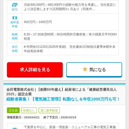
月給300,000円～660,000円※経験や能力等を考慮し、当社規定に
より決定致します※試用期間3ヶ月あり（同条件…
給与
600万円～1000万円
初年度
年収
8:30～17:30休憩時間：60分時間外労働有無：有※残業月平均30H
勤務
時間
程度
# 年間休日123日(2025年実績) 完全週休2日制祝日夏季休暇年末
休日
休暇
年始有給休暇
求人詳細を見る
気になる
会田電業株式会社 | 【創業60年越え】経産省による「健康経営優良法人
2025」認定企業
経験者募集！【電気施工管理】転勤なし＆年収1000万円も可！
正社員
転勤なし
第二新卒歓迎
情報更新日：2026/04/21
終了予定日：
2026/10/19
千葉県を中心に、新築・増改築・リニューアル工事の電気工事施