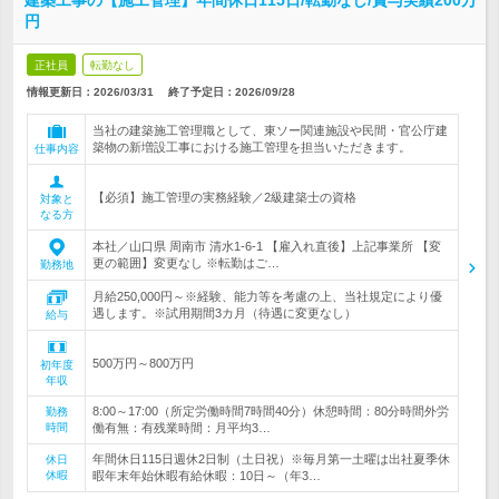
建築工事の【施工管理】年間休日115日/転勤なし/賞与実績200万
円
正社員
転勤なし
情報更新日：2026/03/31
終了予定日：
2026/09/28
当社の建築施工管理職として、東ソー関連施設や民間・官公庁建
築物の新増設工事における施工管理を担当いただきます。
仕事内容
【必須】施工管理の実務経験／2級建築士の資格
対象と
なる方
本社／山口県 周南市 清水1-6-1 【雇入れ直後】上記事業所 【変
更の範囲】変更なし ※転勤はご…
勤務地
月給250,000円～※経験、能力等を考慮の上、当社規定により優
遇します。※試用期間3カ月（待遇に変更なし）
給与
500万円～800万円
初年度
年収
8:00～17:00（所定労働時間7時間40分）休憩時間：80分時間外労
勤務
時間
働有無：有残業時間：月平均3…
年間休日115日週休2日制（土日祝）※毎月第一土曜は出社夏季休
休日
休暇
暇年末年始休暇有給休暇：10日～（年3…