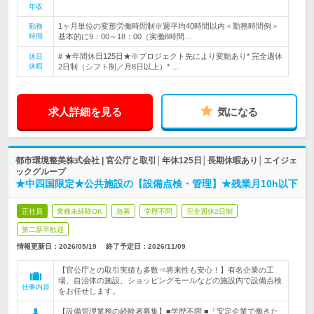
年収
1ヶ月単位の変形労働時間制※週平均40時間以内＜勤務時間例＞
勤務
時間
基本的に9：00～18：00（実働8時間…
# ★年間休日125日★※プロジェクト先により変動あり* 完全週休
休日
休暇
2日制（シフト制／月8日以上）* …
求人詳細を見る
気になる
都市環境整美株式会社 | 官公庁と取引│年休125日│長期休暇あり│エイジェ
ックグループ
★中四国限定★公共施設の【設備点検・管理】★残業月10h以下
正社員
業種未経験OK
急募
学歴不問
完全週休2日制
第二新卒歓迎
情報更新日：2026/05/19
終了予定日：
2026/11/09
【官公庁との取引実績も多数⇒将来性も安心！】有名企業の工
場、自治体の施設、ショッピングモールなどの施設内で設備点検
仕事内容
をお任せします。
【設備管理業務の経験者募集】■学歴不問 ■「安定企業で働きた