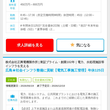
450万円～800万円
初年度
年収
8:45～17:30（所定労働時間8時間）休憩時間：45分（12:00～
勤務
時間
12:45）
# 年間休日125日* 完全週休2日制（土曜・日曜）* 祝日* 年末年始
休日
休暇
休暇（5日）* 夏季休暇（2…
求人詳細を見る
気になる
株式会社正興電機製作所 | 東証プライム・創業102年｜電力、水処理施設等
インフラを支える
広島★社会インフラ整備に貢献【電気工事施工管理】年休125日
正社員
転勤なし
完全週休2日制
情報更新日：2026/06/19
終了予定日：
2026/12/10
電力、社会システム、公共関連プラントにおける電気工事の施工
管理業務を担当。まずは、これまでのご経験に応じた業務内容を
仕事内容
お任せします。
【必須】上下水道施設または高速道路関連の受配電設備、制御シ