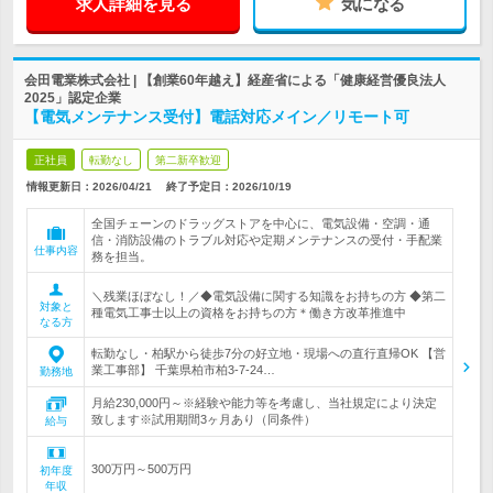
求人詳細を見る
気になる
会田電業株式会社 | 【創業60年越え】経産省による「健康経営優良法人
2025」認定企業
【電気メンテナンス受付】電話対応メイン／リモート可
正社員
転勤なし
第二新卒歓迎
情報更新日：2026/04/21
終了予定日：
2026/10/19
全国チェーンのドラッグストアを中心に、電気設備・空調・通
信・消防設備のトラブル対応や定期メンテナンスの受付・手配業
仕事内容
務を担当。
＼残業ほぼなし！／◆電気設備に関する知識をお持ちの方 ◆第二
対象と
種電気工事士以上の資格をお持ちの方＊働き方改革推進中
なる方
転勤なし・柏駅から徒歩7分の好立地・現場への直行直帰OK 【営
業工事部】 千葉県柏市柏3-7-24…
勤務地
月給230,000円～※経験や能力等を考慮し、当社規定により決定
致します※試用期間3ヶ月あり（同条件）
給与
300万円～500万円
初年度
年収