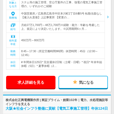
ステム等の施工管理、官公庁案件の工事、強電の電気工事施工管
対象と
理の、いずれかのご経験
なる方
中国営業所／広島県広島市中区本川町2丁目6番5号 転勤当面なし
【雇入れ直後】上記事業所 【変更の…
勤務地
月給27万1,700円～48万1,700円※経験・能力・年齢を考慮した
上、規定により決定いたします。※試用期間6ヶ月…
給与
450万円～800万円
初年度
年収
8:45～17:30（所定労働時間8時間）休憩時間：45分（12:00～
勤務
時間
12:45）
# 年間休日125日* 完全週休2日制（土曜・日曜）* 祝日* 年末年始
休日
休暇
休暇（5日）* 夏季休暇（2…
求人詳細を見る
気になる
株式会社正興電機製作所 | 東証プライム・創業102年｜電力、水処理施設等
インフラを支える
大阪★社会インフラ整備に貢献【電気工事施工管理】年休124日