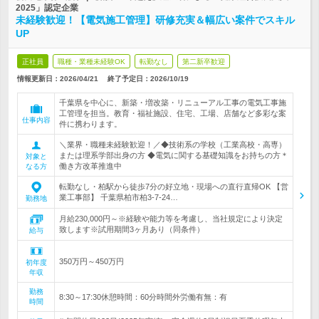
2025」認定企業
未経験歓迎！【電気施工管理】研修充実＆幅広い案件でスキル
UP
正社員
職種・業種未経験OK
転勤なし
第二新卒歓迎
情報更新日：2026/04/21
終了予定日：
2026/10/19
千葉県を中心に、新築・増改築・リニューアル工事の電気工事施
工管理を担当。教育・福祉施設、住宅、工場、店舗など多彩な案
仕事内容
件に携わります。
＼業界・職種未経験歓迎！／◆技術系の学校（工業高校・高専）
または理系学部出身の方 ◆電気に関する基礎知識をお持ちの方＊
対象と
働き方改革推進中
なる方
転勤なし・柏駅から徒歩7分の好立地・現場への直行直帰OK 【営
業工事部】 千葉県柏市柏3-7-24…
勤務地
月給230,000円～※経験や能力等を考慮し、当社規定により決定
致します※試用期間3ヶ月あり（同条件）
給与
350万円～450万円
初年度
年収
勤務
8:30～17:30休憩時間：60分時間外労働有無：有
時間