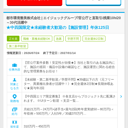
都市環境整美株式会社 | エイジェックグループ/官公庁と直取引/残業10h/20
～30代活躍中
★中四国限定★未経験者大歓迎の【施設管理】年休125日
正社員
職種・業種未経験OK
急募
学歴不問
完全週休2日制
第二新卒歓迎
情報更新日：2026/07/24
終了予定日：
2027/01/14
【官公庁案件多数！安定性が自慢★】当社と取引のある施設内に
て、施設の巡回・備品や設備の確認など、施設運営に関わる総合
仕事内容
的な管理業務をお任せ！
【未経験・第二新卒歓迎／学歴不問】■39歳以下の方《元フリー
ター、異業種出身者が活躍中！》★完全週休2日制★長期休暇あ
対象と
り★賞与年2回
なる方
【中四国エリア限定募集】 ※各支店からプロジェクト先に配属さ
れます。 ※UIターン歓迎 ＜支店一覧…
勤務地
月給21万円～24万円+諸手当+賞与2回(昨年度実績50～80万円)＜
年収例＞500万円／入社5年／30歳370万円…
給与
310万円～450万円
初年度