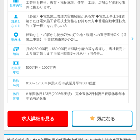
工管理を担当。教育・福祉施設、住宅、工場、店舗など多彩な案
仕事内容
件に携わります。
《必須》◆電気施工管理の実務経験がある方 ◆電気工事士1種資
格または電気施工管理技士資格をお持ちの方◆普通自動車運転免
対象と
許（第一種）をお持ちの方
なる方
転勤なし・柏駅から徒歩7分の好立地・現場への直行直帰OK 【営
業工事部】 千葉県柏市柏3-7-24…
勤務地
月給230,000円～660,000円※経験や能力等を考慮し、当社規定に
より決定致します※試用期間3ヶ月あり（同条件…
給与
500万円～1000万円
初年度
年収
勤務
8:30～17:30※休憩90分※残業月平均30H程度
時間
# 年間休日123日(2025年実績) 完全週休2日制祝日夏季休暇年末
休日
休暇
年始有給休暇
求人詳細を見る
気になる