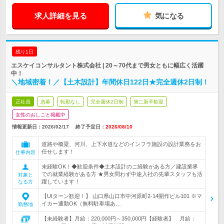
求人詳細を見る
気になる
残り1日
エスケイコンサルタント株式会社 | 20～70代まで男女ともに幅広く活躍
中！
＼地域密着！／【土木設計】年間休日122日★完全週休2日制！
正社員
急募
転勤なし
完全週休2日制
第二新卒歓迎
女性のおしごと掲載中
情報更新日：2026/02/17
終了予定日：
2026/08/10
道路や橋梁、河川、上下水道などのインフラ施設の設計業務をお
任せします！
仕事内容
未経験OK！◆歓迎条件◆土木設計のご経験がある方／建設業界
での就業経験がある方 ★男女問わず中途入社の先輩スタッフも活
対象と
躍しています！
なる方
【UIターン歓迎！】 山口県山口市中河原町2-14開作ビル101 ※マ
イカー通勤OK（無料駐車場あ…
勤務地
【未経験者】月給：220,000円～350,000円【経験者】 月給：