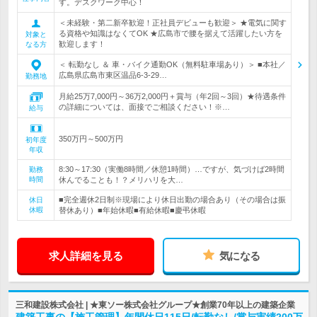
す。デスクワーク中心！
＜未経験・第二新卒歓迎！正社員デビューも歓迎＞ ★電気に関す
る資格や知識はなくてOK ★広島市で腰を据えて活躍したい方を
対象と
歓迎します！
なる方
＜ 転勤なし ＆ 車・バイク通勤OK（無料駐車場あり）＞ ■本社／
広島県広島市東区温品6-3-29…
勤務地
月給25万7,000円～36万2,000円＋賞与（年2回～3回）★待遇条件
の詳細については、面接でご相談ください！※…
給与
350万円～500万円
初年度
年収
8:30～17:30（実働8時間／休憩1時間）…ですが、気づけば2時間
勤務
時間
休んでることも！？メリハリを大…
■完全週休2日制※現場により休日出勤の場合あり（その場合は振
休日
休暇
替休あり）■年始休暇■有給休暇■慶弔休暇
求人詳細を見る
気になる
三和建設株式会社 | ★東ソー株式会社グループ★創業70年以上の建築企業