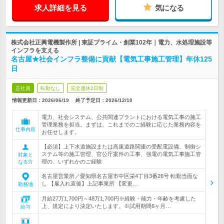
求人詳細を見る
気になる
株式会社正興電機製作所 | 東証プライム・創業102年｜電力、水処理施設等
インフラを支える
名古屋★社会インフラ整備に貢献【電気工事施工管理】年休125
日
正社員
転勤なし
完全週休2日制
情報更新日：2026/06/19
終了予定日：
2026/12/10
電力、社会システム、公共関連プラントにおける電気工事の施工
管理業務を担当。まずは、これまでのご経験に応じた業務内容を
仕事内容
お任せします。
【必須】上下水道施設または高速道路関連の受配電設備、制御シ
ステム等の施工管理、官公庁案件の工事、強電の電気工事施工管
対象と
理の、いずれかのご経験
なる方
名古屋営業所／愛知県名古屋市中区栄4丁目3番26号 転勤当面な
し 【雇入れ直後】上記事業所 【変更…
勤務地
月給27万1,700円～48万1,700円※経験・能力・年齢を考慮した
上、規定により決定いたします。※試用期間6ヶ月…
給与