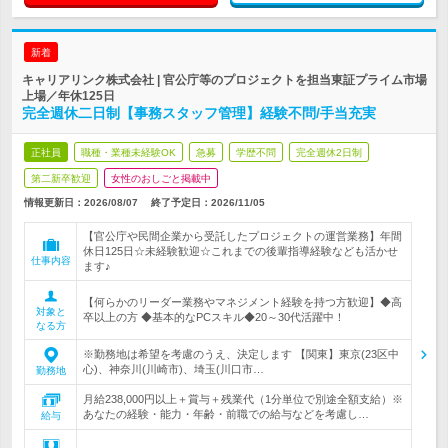
新着
キャリアリンク株式会社 | 官公庁等のプロジェクトを担当東証プライム市場
上場／年休125日
完全週休二日制【事務スタッフ管理】経験不問/手当充実
正社員
職種・業種未経験OK
急募
学歴不問
完全週休2日制
第二新卒歓迎
女性のおしごと掲載中
情報更新日：2026/08/07
終了予定日：
2026/11/05
【官公庁や民間企業から受託したプロジェクトの運営業務】年間
休日125日☆未経験歓迎☆これまでの後輩指導経験なども活かせ
仕事内容
ます♪
【何らかのリーダー業務やマネジメント経験を持つ方歓迎】◆高
対象と
卒以上の方 ◆基本的なPCスキル◆20～30代活躍中！
なる方
※勤務地は希望を考慮のうえ、決定します 【関東】東京(23区中
心)、神奈川(川崎市)、埼玉(川口市…
勤務地
月給238,000円以上＋賞与＋残業代（1分単位で別途全額支給）※
あなたの経験・能力・年齢・前職での給与などを考慮し…
給与