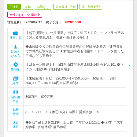
正社員
急募
転勤なし
完全週休2日制
第二新卒歓迎
女性のおしごと掲載中
情報更新日：2026/02/17
終了予定日：
2026/08/10
【起工測量から 公共測量まで幅広く対応！】公共インフラの整備
に関わる現地調査・測量～設計をお任せ！
仕事内容
◆未経験ＯＫ◇歓迎条件◇測量業務のご経験がある方／建設業界
での就業経験がある方 ★女性技術者も活躍中！ドローンを使った
対象と
空撮なども実施中！
なる方
【UIターン歓迎！】 山口県山口市中河原町2-14開作ビル101 ※マ
イカー通勤OK（無料駐車場あ…
勤務地
【未経験者】月給：220,000円～350,000円【経験者】 月給：
300,000円～480,000円※試用期間3…
給与
300万円～600万円
初年度
年収
勤務
8：00～17：00（休憩60分）時間外労働有無：有
時間
◆休日* 完全週休2日制（土日祝）* 年間休日122日◆休暇* 年末年
休日
休暇
始休暇* 有給休暇* 慶弔休暇…