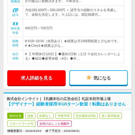
かの拠点に勤務頂きます。 ※希望を…
勤務地
月給265,600円～500,000円 ＋ 諸手当※経験やスキルを考慮し
て、金額を決定します。※上記には、固定残業代…
給与
400万円～700万円
初年度
年収
# 9:00~18:00（休憩あり）★残業は月15時間程度と少なめです。
勤務
時間
# ★Check★残業は少な…
# 【 年間休日120日 】◆週休2日制（土日 ※会社カレンダーによ
休日
休暇
る）◆祝日◆夏季休暇（4日）◆年…
求人詳細を見る
気になる
株式会社インサイト | 【札幌本社の広告会社】札証本則市場上場
【デザイナー】経験者採用※U/Iターン歓迎！転勤はありません
契約社員
急募
転勤なし
学歴不問
完全週休2日制
第二新卒歓迎
リモートワーク可
女性のおしごと掲載中
情報更新日：2026/03/03
終了予定日：
2026/08/31