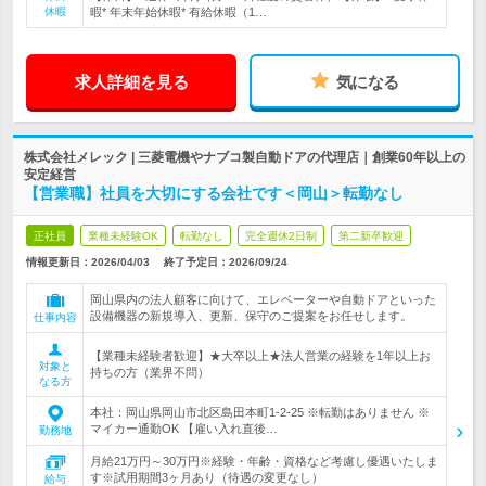
休暇
暇* 年末年始休暇* 有給休暇（1…
求人詳細を見る
気になる
株式会社メレック | 三菱電機やナブコ製自動ドアの代理店｜創業60年以上の
安定経営
【営業職】社員を大切にする会社です＜岡山＞転勤なし
正社員
業種未経験OK
転勤なし
完全週休2日制
第二新卒歓迎
情報更新日：2026/04/03
終了予定日：
2026/09/24
岡山県内の法人顧客に向けて、エレベーターや自動ドアといった
設備機器の新規導入、更新、保守のご提案をお任せします。
仕事内容
【業種未経験者歓迎】★大卒以上★法人営業の経験を1年以上お
対象と
持ちの方（業界不問）
なる方
本社：岡山県岡山市北区島田本町1-2-25 ※転勤はありません ※
マイカー通勤OK 【雇い入れ直後…
勤務地
月給21万円～30万円※経験・年齢・資格など考慮し優遇いたしま
す※試用期間3ヶ月あり（待遇の変更なし）
給与