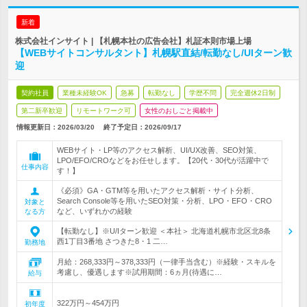
新着
株式会社インサイト | 【札幌本社の広告会社】札証本則市場上場
【WEBサイトコンサルタント】札幌駅直結/転勤なし/UIターン歓
迎
契約社員
業種未経験OK
急募
転勤なし
学歴不問
完全週休2日制
第二新卒歓迎
リモートワーク可
女性のおしごと掲載中
情報更新日：2026/03/20
終了予定日：
2026/09/17
WEBサイト・LP等のアクセス解析、UI/UX改善、SEO対策、
LPO/EFO/CROなどをお任せします。【20代・30代が活躍中で
仕事内容
す！】
《必須》GA・GTM等を用いたアクセス解析・サイト分析、
Search Console等を用いたSEO対策・分析、LPO・EFO・CRO
対象と
など、いずれかの経験
なる方
【転勤なし】※U/Iターン歓迎 ＜本社＞ 北海道札幌市北区北8条
西1丁目3番地 さつきた8・1 二…
勤務地
月給：268,333円～378,333円（一律手当含む）※経験・スキルを
考慮し、優遇します※試用期間：6ヵ月(待遇に…
給与
322万円～454万円
初年度