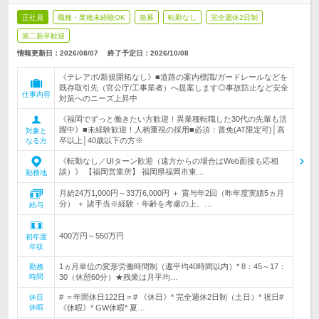
正社員
職種・業種未経験OK
急募
転勤なし
完全週休2日制
第二新卒歓迎
情報更新日：2026/08/07
終了予定日：
2026/10/08
《テレアポ/新規開拓なし》■道路の案内標識/ガードレールなどを
既存取引先（官公庁/工事業者）へ提案します◎事故防止など安全
仕事内容
対策へのニーズ上昇中
《福岡でずっと働きたい方歓迎！異業種転職した30代の先輩も活
躍中》■未経験歓迎！人柄重視の採用■必須：普免(AT限定可)│高
対象と
卒以上│40歳以下の方※
なる方
《転勤なし／UIターン歓迎（遠方からの場合はWeb面接も応相
談）》 【福岡営業所】 福岡県福岡市東…
勤務地
月給24万1,000円～33万6,000円 ＋ 賞与年2回（昨年度実績5ヵ月
分） ＋ 諸手当※経験・年齢を考慮の上、…
給与
400万円～550万円
初年度
年収
1ヵ月単位の変形労働時間制（週平均40時間以内）* 8：45～17：
勤務
時間
30（休憩60分）★残業は月平均…
# ＝年間休日122日＝# 《休日》* 完全週休2日制（土日）* 祝日#
休日
休暇
《休暇》* GW休暇* 夏…