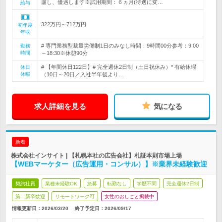
慮し、優遇します※試用期間：６ヵ月(待遇に変…
給与
322万円～712万円
初年度
年収
# 専門業務型裁量労働制1日のみなし時間：9時間00分参考：9:00
勤務
時間
～18:30※休憩90分
# 【年間休日122日】# 完全週休2日制（土日祝休み）* 有給休暇
休日
休暇
（10日～20日／入社半年後より…
求人詳細を見る
気になる
新着
株式会社インサイト | 【札幌本社の広告会社】札証本則市場上場
【WEBマーケター（広告運用・コンサル）】※業界未経験歓迎
契約社員
業種未経験OK
急募
転勤なし
学歴不問
完全週休2日制
第二新卒歓迎
リモートワーク可
女性のおしごと掲載中
情報更新日：2026/03/20
終了予定日：
2026/09/17