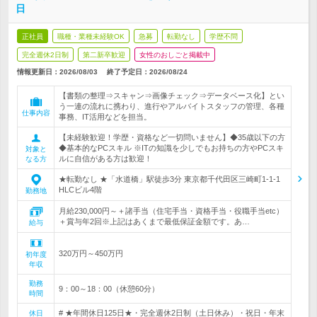
日
正社員
職種・業種未経験OK
急募
転勤なし
学歴不問
完全週休2日制
第二新卒歓迎
女性のおしごと掲載中
情報更新日：2026/08/03
終了予定日：
2026/08/24
【書類の整理⇒スキャン⇒画像チェック⇒データベース化】とい
う一連の流れに携わり、進行やアルバイトスタッフの管理、各種
仕事内容
事務、IT活用などを担当。
【未経験歓迎！学歴・資格など一切問いません】◆35歳以下の方
◆基本的なPCスキル ※ITの知識を少しでもお持ちの方やPCスキ
対象と
ルに自信がある方は歓迎！
なる方
★転勤なし ★「水道橋」駅徒歩3分 東京都千代田区三崎町1-1-1
HLCビル4階
勤務地
月給230,000円～＋諸手当（住宅手当・資格手当・役職手当etc）
＋賞与年2回※上記はあくまで最低保証金額です。あ…
給与
320万円～450万円
初年度
年収
勤務
9：00～18：00（休憩60分）
時間
# ★年間休日125日★・完全週休2日制（土日休み）・祝日・年末
休日