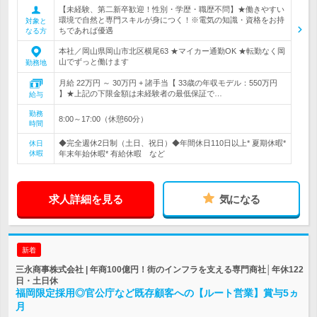
【未経験、第二新卒歓迎！性別・学歴・職歴不問】★働きやすい
環境で自然と専門スキルが身につく！※電気の知識・資格をお持
対象と
ちであれば優遇
なる方
本社／岡山県岡山市北区横尾63 ★マイカー通勤OK ★転勤なく岡
山でずっと働けます
勤務地
月給 22万円 ～ 30万円 + 諸手当【 33歳の年収モデル：550万円
】★上記の下限金額は未経験者の最低保証で…
給与
勤務
8:00～17:00（休憩60分）
時間
◆完全週休2日制（土日、祝日）◆年間休日110日以上* 夏期休暇*
休日
休暇
年末年始休暇* 有給休暇 など
求人詳細を見る
気になる
新着
三永商事株式会社 | 年商100億円！街のインフラを支える専門商社│年休122
日・土日休
福岡限定採用◎官公庁など既存顧客への【ルート営業】賞与5ヵ
月