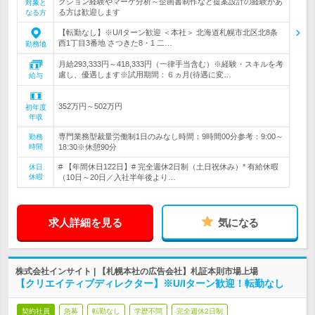
クション経験やマーケ分析～企画書制作など提案設計の経験があ
対象と
る方は歓迎します
なる方
【転勤なし】※U/Iターン歓迎 ＜本社＞ 北海道札幌市北区北8条
西1丁目3番地 さつきた8・1 二…
勤務地
月給293,333円～418,333円（一律手当含む）※経験・スキルを考
慮し、優遇します※試用期間：６ヵ月(待遇に変…
給与
352万円～502万円
初年度
年収
専門業務型裁量労働制1日のみなし時間：9時間00分参考：9:00～
勤務
時間
18:30※休憩90分
# 【年間休日122日】# 完全週休2日制（土日祝休み）* 有給休暇
休日
休暇
（10日～20日／入社半年後より…
求人詳細を見る
気になる
株式会社インサイト | 【札幌本社の広告会社】札証本則市場上場
【クリエイティブディレクター】※U/Iターン歓迎！転勤なし
契約社員
急募
転勤なし
学歴不問
完全週休2日制