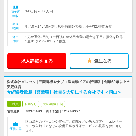
340万円～550万円
初年度
年収
勤務
8：30～17：30休憩：60分時間外労働：月平均20時間程度
時間
* 完全週休2日制（土日祝）※休日出勤の場合は平日に振休を取得
休日
休暇
* 夏季（8/12～8/15）* 創立…
求人詳細を見る
気になる
株式会社メレック | 三菱電機やナブコ製自動ドアの代理店｜創業60年以上の
安定経営
★経験者歓迎【営業職】社員を大切にする会社です＜岡山＞
正社員
転勤なし
完全週休2日制
情報更新日：2026/04/03
終了予定日：
2026/09/24
岡山県内のゼネコンや官公庁、病院などの法人顧客へ、エレベー
ターや自動ドアなどの設備工事や保守サービスの提案をお任せし
仕事内容
ます。