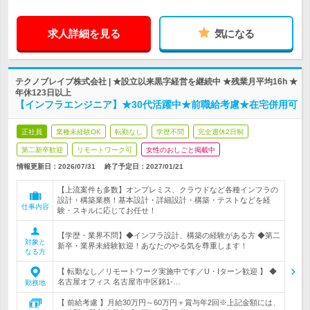
求人詳細を見る
気になる
テクノブレイブ株式会社 | ★設立以来黒字経営を継続中 ★残業月平均16h ★
年休123日以上
【インフラエンジニア】★30代活躍中★前職給考慮★在宅併用可
正社員
業種未経験OK
転勤なし
学歴不問
完全週休2日制
第二新卒歓迎
リモートワーク可
女性のおしごと掲載中
情報更新日：2026/07/31
終了予定日：
2027/01/21
【上流案件も多数】オンプレミス、クラウドなど各種インフラの
設計・構築業務！基本設計・詳細設計・構築・テストなどを経
仕事内容
験・スキルに応じてお任せ！
【学歴・業界不問】◆インフラ設計、構築の経験がある方 ◆第二
対象と
新卒・業界未経験歓迎！あなたのやる気を尊重します！
なる方
【 転勤なし／リモートワーク実施中です／U・Iターン歓迎 】 ◆
名古屋オフィス 名古屋市中区錦1-…
勤務地
【 前給考慮 】月給30万円～60万円＋賞与年2回※上記金額には、