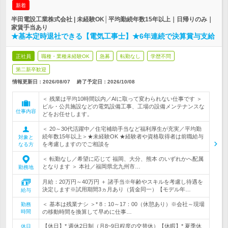
新着
半田電設工業株式会社 | 未経験OK│平均勤続年数15年以上｜日帰りのみ｜
家賃手当あり
★基本定時退社できる【電気工事士】★6年連続で決算賞与支給
正社員
職種・業種未経験OK
急募
転勤なし
学歴不問
第二新卒歓迎
情報更新日：2026/08/07
終了予定日：
2026/10/08
＜ 残業は平均10時間以内／AIに取って変わられない仕事です ＞
ビル・公共施設などの電気設備工事、工場の設備メンテナンスな
仕事内容
どをお任せします。
＜ 20～30代活躍中／住宅補助手当など福利厚生が充実／平均勤
続年数15年以上＞★未経験OK ★経験者や資格取得者は前職給与
対象と
を考慮しますのでご相談を
なる方
＜ 転勤なし／希望に応じて 福岡、大分、熊本 のいずれかへ配属
となります ＞ 本社／福岡県北九州市…
勤務地
月給：20万円～40万円 ＋ 諸手当※年齢やスキルを考慮し待遇を
決定します※試用期間3ヵ月あり（賃金同一）【モデル年…
給与
＜ 基本は残業ナシ ＞* 8：10～17：00（休憩あり）※会社～現場
勤務
時間
の移動時間を換算して早めに仕事…
【休日】* 週休2日制（月8~9日程度の交替休）【休暇】* 夏季休
休日