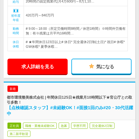
20時間の固定残業代(月4万600円～8万1,10…
給与
420万円～840万円
初年度
年収
# 9:00～18:00（所定労働時間8時間／休憩1時間）※時間外労働有
勤務
時間
無：有※残業は月平均16時間…
# ★年間休日123日以上# 休日* 完全週休2日制(土日)* 祝日# 休暇*
休日
休暇
GW休暇* 夏季休暇…
求人詳細を見る
気になる
新着
都市環境整美株式会社 | 年間休日125日★残業月10時間以下★官公庁との取
引多数！
【点検確認スタッフ】#未経験OK！#面接1回のみ#20・30代活躍
中
正社員
職種・業種未経験OK
急募
学歴不問
完全週休2日制
第二新卒歓迎