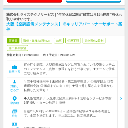
株式会社ライズテクノサービス | *年間休日120日*残業は月15h程度 *有休も
取りやすいです。
大阪【空調設備メンテナンス】※キャリアパートナーサポート案
件
正社員
職種・業種未経験OK
急募
学歴不問
完全週休2日制
第二新卒歓迎
情報更新日：2026/06/30
終了予定日：
2026/12/21
官公庁や病院、大型商業施設などに設置されている空調システム
のメンテナンス（点検・修理）を行う仕事です。★チームで仕事
仕事内容
に取り組みます。
＼若手積極採用中！未経験者・第二新卒歓迎／ ◎高卒以上 ◎普
通運転免許 ◎45歳までの方（※）★引っ越し屋さんや営業から
対象と
転職した先輩も！
なる方
◆大阪営業所／ 大阪市北区東天満2-9-1 若杉センタービル本館
14F ※U・Iターン歓迎！ ※転…
勤務地
月給265,600円～500,000円 ＋ 諸手当※経験やスキルを考慮し
て、金額を決定します。※上記には、固定残業代…
給与