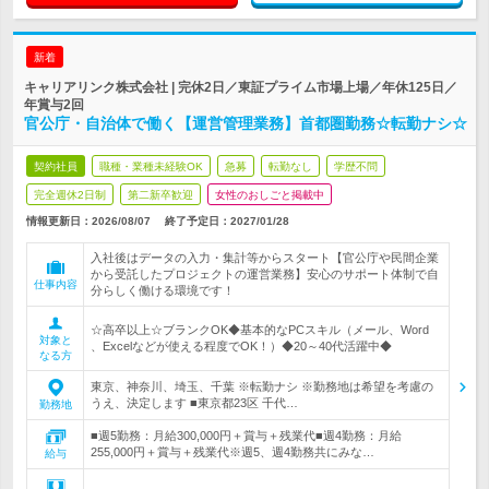
新着
キャリアリンク株式会社 | 完休2日／東証プライム市場上場／年休125日／
年賞与2回
官公庁・自治体で働く【運営管理業務】首都圏勤務☆転勤ナシ☆
契約社員
職種・業種未経験OK
急募
転勤なし
学歴不問
完全週休2日制
第二新卒歓迎
女性のおしごと掲載中
情報更新日：2026/08/07
終了予定日：
2027/01/28
入社後はデータの入力・集計等からスタート【官公庁や民間企業
から受託したプロジェクトの運営業務】安心のサポート体制で自
仕事内容
分らしく働ける環境です！
☆高卒以上☆ブランクOK◆基本的なPCスキル（メール、Word
対象と
、Excelなどが使える程度でOK！）◆20～40代活躍中◆
なる方
東京、神奈川、埼玉、千葉 ※転勤ナシ ※勤務地は希望を考慮の
うえ、決定します ■東京都23区 千代…
勤務地
■週5勤務：月給300,000円＋賞与＋残業代■週4勤務：月給
255,000円＋賞与＋残業代※週5、週4勤務共にみな…
給与