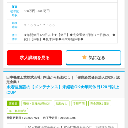
320万円～500万円
初年度
年収
勤務
９：００～１７：００
時間
★年間休日120日以上★【休日】◆完全週休2日制（土日休み）◆
休日
休暇
祝日【休暇】◆夏季休暇◆年末年始休暇◆…
求人詳細を見る
気になる
田中機電工業株式会社 | 岡山から転勤なし｜「健康経営優良法人2026」認
定企業！
水処理施設の【メンテナンス】未経験OK★年間休日120日以上
にUP
正社員
職種・業種未経験OK
転勤なし
学歴不問
完全週休2日制
第二新卒歓迎
情報更新日：2026/07/21
終了予定日：
2026/10/05
【 20～30代の若手中心☆ 】官公庁案件を中心に、水処理設備の