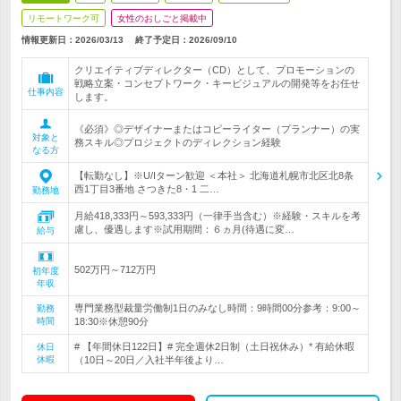
リモートワーク可
女性のおしごと掲載中
情報更新日：2026/03/13
終了予定日：
2026/09/10
クリエイティブディレクター（CD）として、プロモーションの
戦略立案・コンセプトワーク・キービジュアルの開発等をお任せ
仕事内容
します。
《必須》◎デザイナーまたはコピーライター（プランナー）の実
対象と
務スキル◎プロジェクトのディレクション経験
なる方
【転勤なし】※U/Iターン歓迎 ＜本社＞ 北海道札幌市北区北8条
西1丁目3番地 さつきた8・1 二…
勤務地
月給418,333円～593,333円（一律手当含む）※経験・スキルを考
慮し、優遇します※試用期間：６ヵ月(待遇に変…
給与
502万円～712万円
初年度
年収
専門業務型裁量労働制1日のみなし時間：9時間00分参考：9:00～
勤務
時間
18:30※休憩90分
# 【年間休日122日】# 完全週休2日制（土日祝休み）* 有給休暇
休日
休暇
（10日～20日／入社半年後より…