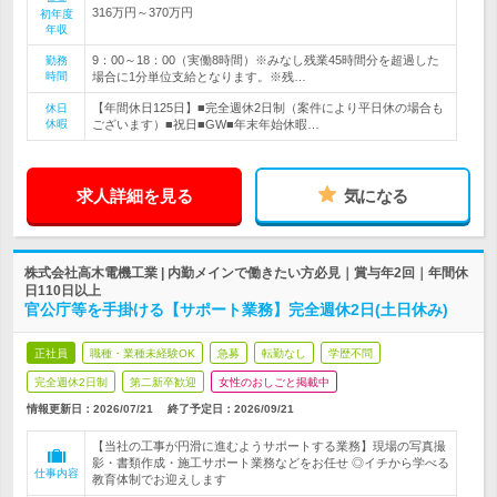
316万円～370万円
初年度
年収
9：00～18：00（実働8時間）※みなし残業45時間分を超過した
勤務
時間
場合に1分単位支給となります。※残…
【年間休日125日】■完全週休2日制（案件により平日休の場合も
休日
休暇
ございます）■祝日■GW■年末年始休暇…
求人詳細を見る
気になる
株式会社高木電機工業 | 内勤メインで働きたい方必見｜賞与年2回｜年間休
日110日以上
官公庁等を手掛ける【サポート業務】完全週休2日(土日休み)
正社員
職種・業種未経験OK
急募
転勤なし
学歴不問
完全週休2日制
第二新卒歓迎
女性のおしごと掲載中
情報更新日：2026/07/21
終了予定日：
2026/09/21
【当社の工事が円滑に進むようサポートする業務】現場の写真撮
影・書類作成・施工サポート業務などをお任せ ◎イチから学べる
仕事内容
教育体制でお迎えします