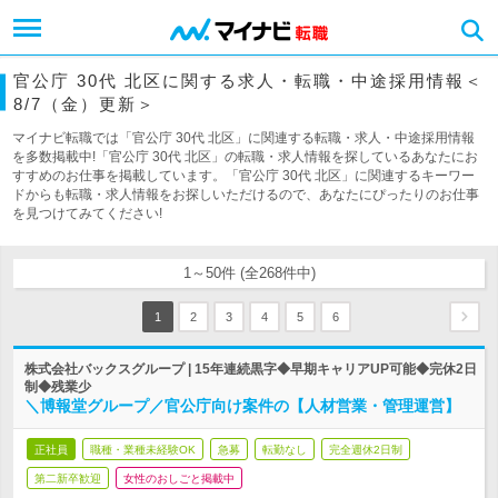
官公庁 30代 北区に関する求人・転職・中途採用情報＜
8/7（金）更新＞
マイナビ転職では「官公庁 30代 北区」に関連する転職・求人・中途採用情報
を多数掲載中!「官公庁 30代 北区」の転職・求人情報を探しているあなたにお
すすめのお仕事を掲載しています。「官公庁 30代 北区」に関連するキーワー
ドからも転職・求人情報をお探しいただけるので、あなたにぴったりのお仕事
を見つけてみてください!
1～50件 (全268件中)
1
2
3
4
5
6
株式会社バックスグループ | 15年連続黒字◆早期キャリアUP可能◆完休2日
制◆残業少
＼博報堂グループ／官公庁向け案件の【人材営業・管理運営】
正社員
職種・業種未経験OK
急募
転勤なし
完全週休2日制
第二新卒歓迎
女性のおしごと掲載中