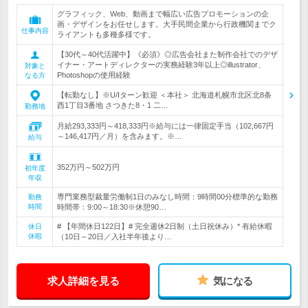
グラフィック、Web、動画まで幅広い広告プロモーションの企
画・デザインをお任せします。大手民間企業から行政機関までク
仕事内容
ライアントも多種多様です。
【30代～40代活躍中】《必須》◎広告会社また制作会社でのデザ
イナー・アートディレクターの実務経験3年以上◎illustrator、
対象と
Photoshopの使用経験
なる方
【転勤なし】※U/Iターン歓迎 ＜本社＞ 北海道札幌市北区北8条
西1丁目3番地 さつきた8・1 二…
勤務地
月給293,333円～418,333円※給与には一律固定手当（102,667円
～146,417円／月）を含みます。※…
給与
352万円～502万円
初年度
年収
専門業務型裁量労働制1日のみなし時間：9時間00分標準的な勤務
勤務
時間
時間帯：9:00～18:30※休憩90…
# 【年間休日122日】# 完全週休2日制（土日祝休み）* 有給休暇
休日
休暇
（10日～20日／入社半年後より…
求人詳細を見る
気になる