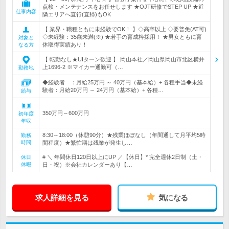
点検・メンテナンスをお任せします ★OJT研修でSTEP UP ★近
仕事内容
隣エリアへ直行(直帰)もOK
【 業界・職種ともに未経験でOK！ 】◇高卒以上 ◇要普免(AT可)
◇未経験：35歳未満(※) ★若手の育成枠採用！ ★男女ともに育
対象と
休取得実績あり！
なる方
【 転勤なし★UIターン歓迎 】 岡山本社／岡山県岡山市北区横井
上1696-2 ※マイカー通勤可（…
勤務地
◆経験者 ：月給25万円 ～ 40万円（基本給）+ 各種手当◆未経
験者：月給20万円 ～ 24万円（基本給）+ 各種…
給与
350万円～600万円
初年度
年収
8:30～18:00（休憩90分）★残業ほぼなし（年間通して月平均5時
勤務
時間
間程度）★繁忙期は残業が発生し…
# ＼ 年間休日120日以上にUP ／【休日】* 完全週休2日制（土・
休日
休暇
日・祝）※会社カレンダーあり【…
求人詳細を見る
気になる