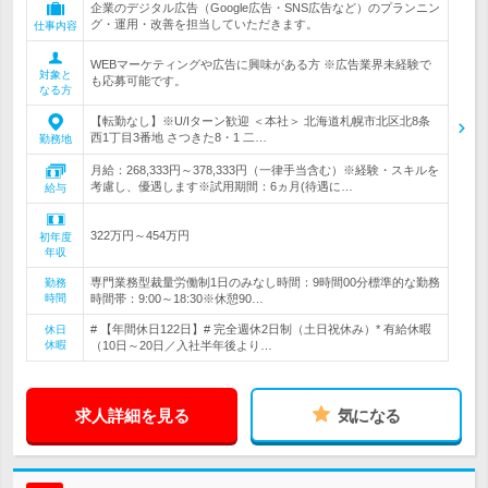
企業のデジタル広告（Google広告・SNS広告など）のプランニン
グ・運用・改善を担当していただきます。
仕事内容
WEBマーケティングや広告に興味がある方 ※広告業界未経験で
対象と
も応募可能です。
なる方
【転勤なし】※U/Iターン歓迎 ＜本社＞ 北海道札幌市北区北8条
西1丁目3番地 さつきた8・1 二…
勤務地
月給：268,333円～378,333円（一律手当含む）※経験・スキルを
考慮し、優遇します※試用期間：6ヵ月(待遇に…
給与
322万円～454万円
初年度
年収
専門業務型裁量労働制1日のみなし時間：9時間00分標準的な勤務
勤務
時間
時間帯：9:00～18:30※休憩90…
# 【年間休日122日】# 完全週休2日制（土日祝休み）* 有給休暇
休日
休暇
（10日～20日／入社半年後より…
求人詳細を見る
気になる