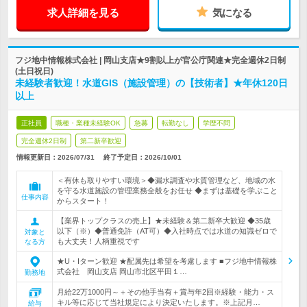
求人詳細を見る
気になる
フジ地中情報株式会社 | 岡山支店★9割以上が官公庁関連★完全週休2日制
(土日祝日)
未経験者歓迎！水道GIS（施設管理）の【技術者】★年休120日
以上
正社員
職種・業種未経験OK
急募
転勤なし
学歴不問
完全週休2日制
第二新卒歓迎
情報更新日：2026/07/31
終了予定日：
2026/10/01
＜有休も取りやすい環境＞◆漏水調査や水質管理など、地域の水
を守る水道施設の管理業務全般をお任せ ◆まずは基礎を学ぶこと
仕事内容
からスタート！
【業界トップクラスの売上】★未経験＆第二新卒大歓迎 ◆35歳
以下（※）◆普通免許（AT可）◆入社時点では水道の知識ゼロで
対象と
も大丈夫！人柄重視です
なる方
★U・Iターン歓迎 ★配属先は希望を考慮します ■フジ地中情報株
式会社 岡山支店 岡山市北区平田１…
勤務地
月給22万1000円～＋その他手当有＋賞与年2回※経験・能力・ス
キル等に応じて当社規定により決定いたします。※上記月…
給与