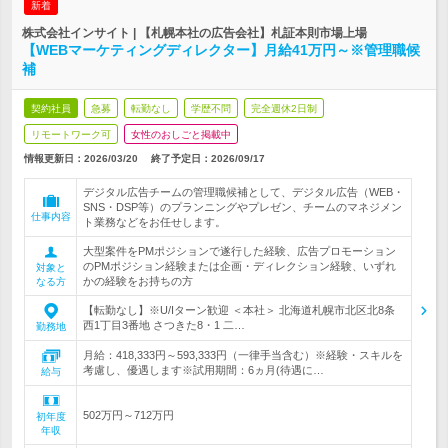
新着
株式会社インサイト | 【札幌本社の広告会社】札証本則市場上場
【WEBマーケティングディレクター】月給41万円～※管理職候
補
契約社員
急募
転勤なし
学歴不問
完全週休2日制
リモートワーク可
女性のおしごと掲載中
情報更新日：2026/03/20
終了予定日：
2026/09/17
デジタル広告チームの管理職候補として、デジタル広告（WEB・
SNS・DSP等）のプランニングやプレゼン、チームのマネジメン
仕事内容
ト業務などをお任せします。
大型案件をPMポジションで遂行した経験、広告プロモーション
のPMポジション経験または企画・ディレクション経験、いずれ
対象と
かの経験をお持ちの方
なる方
【転勤なし】※U/Iターン歓迎 ＜本社＞ 北海道札幌市北区北8条
西1丁目3番地 さつきた8・1 二…
勤務地
月給：418,333円～593,333円（一律手当含む）※経験・スキルを
考慮し、優遇します※試用期間：6ヵ月(待遇に…
給与
502万円～712万円
初年度
年収