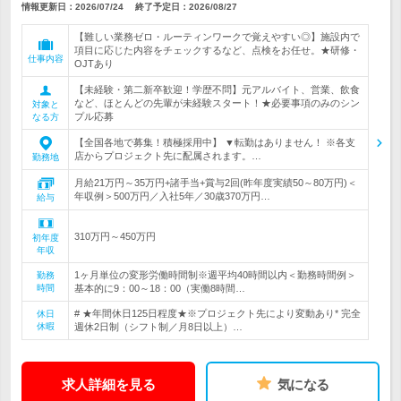
情報更新日：2026/07/24
終了予定日：
2026/08/27
【難しい業務ゼロ・ルーティンワークで覚えやすい◎】施設内で
項目に応じた内容をチェックするなど、点検をお任せ。★研修・
仕事内容
OJTあり
【未経験・第二新卒歓迎！学歴不問】元アルバイト、営業、飲食
など、ほとんどの先輩が未経験スタート！★必要事項のみのシン
対象と
プル応募
なる方
【全国各地で募集！積極採用中】 ▼転勤はありません！ ※各支
店からプロジェクト先に配属されます。…
勤務地
月給21万円～35万円+諸手当+賞与2回(昨年度実績50～80万円)＜
年収例＞500万円／入社5年／30歳370万円…
給与
310万円～450万円
初年度
年収
1ヶ月単位の変形労働時間制※週平均40時間以内＜勤務時間例＞
勤務
時間
基本的に9：00～18：00（実働8時間…
# ★年間休日125日程度★※プロジェクト先により変動あり* 完全
休日
休暇
週休2日制（シフト制／月8日以上）…
求人詳細を見る
気になる