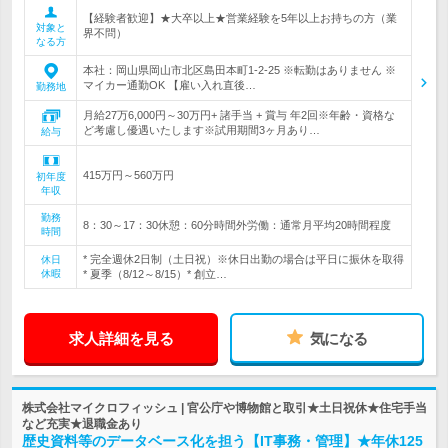
【経験者歓迎】★大卒以上★営業経験を5年以上お持ちの方（業
対象と
界不問）
なる方
本社：岡山県岡山市北区島田本町1-2-25 ※転勤はありません ※
マイカー通勤OK 【雇い入れ直後…
勤務地
月給27万6,000円～30万円+ 諸手当 + 賞与 年2回※年齢・資格な
ど考慮し優遇いたします※試用期間3ヶ月あり…
給与
415万円～560万円
初年度
年収
勤務
8：30～17：30休憩：60分時間外労働：通常月平均20時間程度
時間
* 完全週休2日制（土日祝）※休日出勤の場合は平日に振休を取得
休日
休暇
* 夏季（8/12～8/15）* 創立…
求人詳細を見る
気になる
株式会社マイクロフィッシュ | 官公庁や博物館と取引★土日祝休★住宅手当
など充実★退職金あり
歴史資料等のデータベース化を担う【IT事務・管理】★年休125