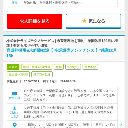
休暇
年始休暇・夏季休暇・慶弔休暇・有給休…
求人詳細を見る
気になる
株式会社ライズテクノサービス | 希望勤務地を確約｜年間休日120日に増
加！有休も取りやすい環境
育成枠採用&未経験歓迎【 空調設備メンテナンス 】*残業は月
15h
正社員
職種・業種未経験OK
急募
転勤なし
学歴不問
完全週休2日制
第二新卒歓迎
情報更新日：2026/07/27
終了予定日：
2026/08/20
官公庁や病院、大型商業施設などに設置されている空調システム
のメンテナンス（点検・修理）を行う仕事です。★チームで仕事
仕事内容
に取り組みます。
＼若手積極採用中！未経験者・第二新卒歓迎／ ◎高卒以上 ◎普
通運転免許 ◎45歳までの方（※）★引っ越し屋さんや営業から
対象と
転職した先輩も！
なる方
【 転勤なし 】 大阪（貝塚市・大阪市）、埼玉（川越市） いずれ