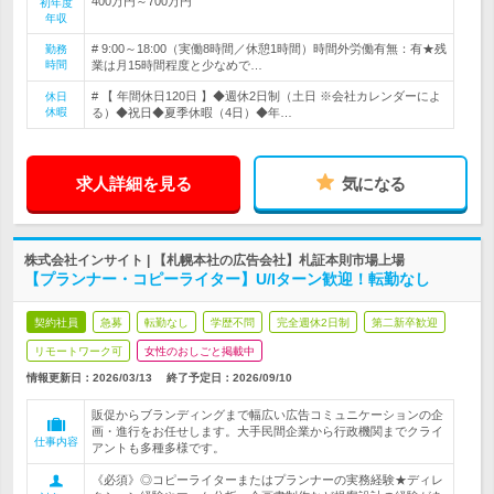
400万円～700万円
初年度
年収
# 9:00～18:00（実働8時間／休憩1時間）時間外労働有無：有★残
勤務
時間
業は月15時間程度と少なめで…
# 【 年間休日120日 】◆週休2日制（土日 ※会社カレンダーによ
休日
休暇
る）◆祝日◆夏季休暇（4日）◆年…
求人詳細を見る
気になる
株式会社インサイト | 【札幌本社の広告会社】札証本則市場上場
【プランナー・コピーライター】U/Iターン歓迎！転勤なし
契約社員
急募
転勤なし
学歴不問
完全週休2日制
第二新卒歓迎
リモートワーク可
女性のおしごと掲載中
情報更新日：2026/03/13
終了予定日：
2026/09/10
販促からブランディングまで幅広い広告コミュニケーションの企
画・進行をお任せします。大手民間企業から行政機関までクライ
仕事内容
アントも多種多様です。
《必須》◎コピーライターまたはプランナーの実務経験★ディレ