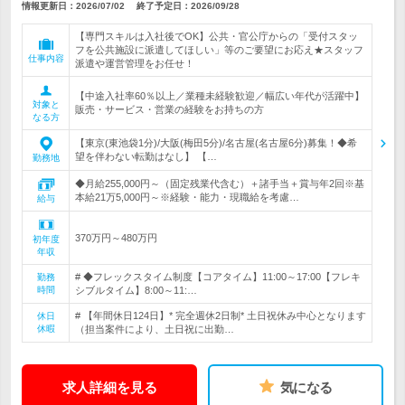
情報更新日：2026/07/02
終了予定日：
2026/09/28
【専門スキルは入社後でOK】公共・官公庁からの「受付スタッ
フを公共施設に派遣してほしい」等のご要望にお応え★スタッフ
仕事内容
派遣や運営管理をお任せ！
【中途入社率60％以上／業種未経験歓迎／幅広い年代が活躍中】
対象と
販売・サービス・営業の経験をお持ちの方
なる方
【東京(東池袋1分)/大阪(梅田5分)/名古屋(名古屋6分)募集！◆希
望を伴わない転勤はなし】 【…
勤務地
◆月給255,000円～（固定残業代含む）＋諸手当＋賞与年2回※基
本給21万5,000円～※経験・能力・現職給を考慮…
給与
370万円～480万円
初年度
年収
# ◆フレックスタイム制度【コアタイム】11:00～17:00【フレキ
勤務
時間
シブルタイム】8:00～11:…
# 【年間休日124日】* 完全週休2日制* 土日祝休み中心となります
休日
休暇
（担当案件により、土日祝に出勤…
求人詳細を見る
気になる