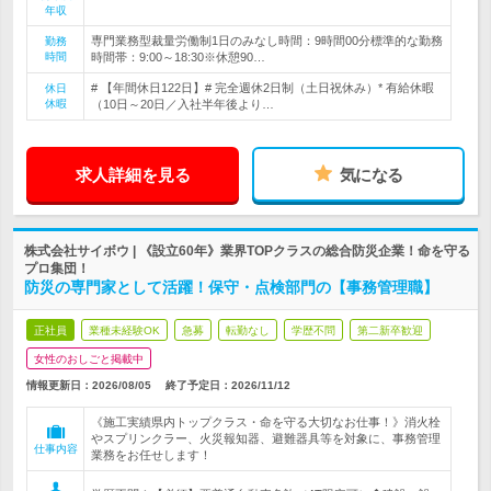
年収
専門業務型裁量労働制1日のみなし時間：9時間00分標準的な勤務
勤務
時間
時間帯：9:00～18:30※休憩90…
# 【年間休日122日】# 完全週休2日制（土日祝休み）* 有給休暇
休日
休暇
（10日～20日／入社半年後より…
求人詳細を見る
気になる
株式会社サイボウ | 《設立60年》業界TOPクラスの総合防災企業！命を守る
プロ集団！
防災の専門家として活躍！保守・点検部門の【事務管理職】
正社員
業種未経験OK
急募
転勤なし
学歴不問
第二新卒歓迎
女性のおしごと掲載中
情報更新日：2026/08/05
終了予定日：
2026/11/12
《施工実績県内トップクラス・命を守る大切なお仕事！》消火栓
やスプリンクラー、火災報知器、避難器具等を対象に、事務管理
仕事内容
業務をお任せします！