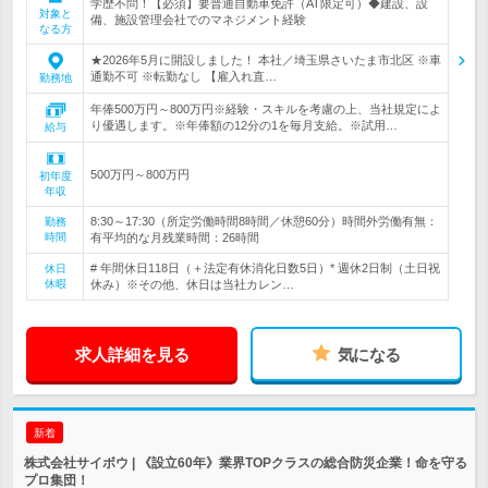
学歴不問！【必須】要普通自動車免許（AT限定可）◆建設、設
対象と
備、施設管理会社でのマネジメント経験
なる方
★2026年5月に開設しました！ 本社／埼玉県さいたま市北区 ※車
通勤不可 ※転勤なし 【雇入れ直…
勤務地
年俸500万円～800万円※経験・スキルを考慮の上、当社規定によ
り優遇します。※年俸額の12分の1を毎月支給。※試用…
給与
500万円～800万円
初年度
年収
8:30～17:30（所定労働時間8時間／休憩60分）時間外労働有無：
勤務
時間
有平均的な月残業時間：26時間
# 年間休日118日（＋法定有休消化日数5日）* 週休2日制（土日祝
休日
休暇
休み）※その他、休日は当社カレン…
求人詳細を見る
気になる
新着
株式会社サイボウ | 《設立60年》業界TOPクラスの総合防災企業！命を守る
プロ集団！