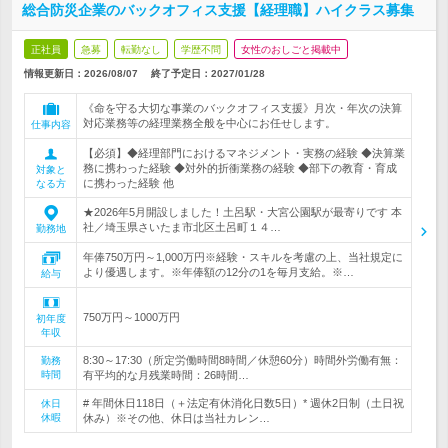
総合防災企業のバックオフィス支援【経理職】ハイクラス募集
正社員
急募
転勤なし
学歴不問
女性のおしごと掲載中
情報更新日：2026/08/07
終了予定日：
2027/01/28
《命を守る大切な事業のバックオフィス支援》月次・年次の決算
対応業務等の経理業務全般を中心にお任せします。
仕事内容
【必須】◆経理部門におけるマネジメント・実務の経験 ◆決算業
務に携わった経験 ◆対外的折衝業務の経験 ◆部下の教育・育成
対象と
に携わった経験 他
なる方
★2026年5月開設しました！土呂駅・大宮公園駅が最寄りです 本
社／埼玉県さいたま市北区土呂町１４…
勤務地
年俸750万円～1,000万円※経験・スキルを考慮の上、当社規定に
より優遇します。※年俸額の12分の1を毎月支給。※…
給与
750万円～1000万円
初年度
年収
8:30～17:30（所定労働時間8時間／休憩60分）時間外労働有無：
勤務
時間
有平均的な月残業時間：26時間…
# 年間休日118日（＋法定有休消化日数5日）* 週休2日制（土日祝
休日
休暇
休み）※その他、休日は当社カレン…