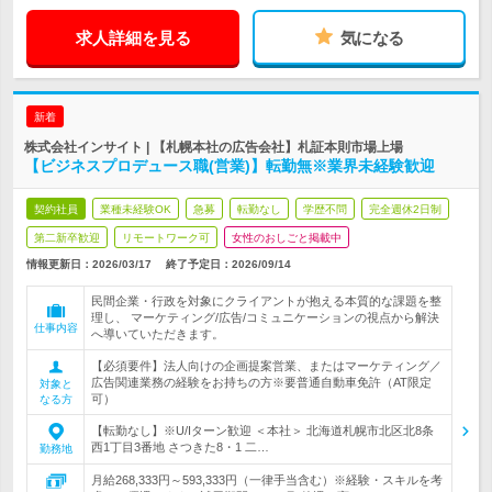
求人詳細を見る
気になる
新着
株式会社インサイト | 【札幌本社の広告会社】札証本則市場上場
【ビジネスプロデュース職(営業)】転勤無※業界未経験歓迎
契約社員
業種未経験OK
急募
転勤なし
学歴不問
完全週休2日制
第二新卒歓迎
リモートワーク可
女性のおしごと掲載中
情報更新日：2026/03/17
終了予定日：
2026/09/14
民間企業・行政を対象にクライアントが抱える本質的な課題を整
理し、 マーケティング/広告/コミュニケーションの視点から解決
仕事内容
へ導いていただきます。
【必須要件】法人向けの企画提案営業、またはマーケティング／
広告関連業務の経験をお持ちの方※要普通自動車免許（AT限定
対象と
可）
なる方
【転勤なし】※U/Iターン歓迎 ＜本社＞ 北海道札幌市北区北8条
西1丁目3番地 さつきた8・1 二…
勤務地
月給268,333円～593,333円（一律手当含む）※経験・スキルを考