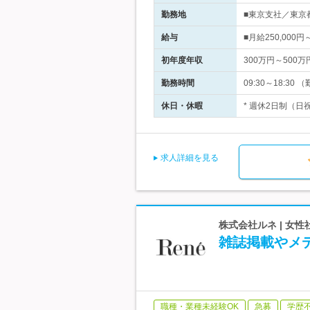
勤務地
■東京支社／東京都
給与
■月給250,00
初年度年収
300万円～500万
勤務時間
09:30～18:
休日・休暇
* 週休2日制（日
求人詳細を見る
株式会社ルネ | 女
雑誌掲載やメ
職種・業種未経験OK
急募
学歴