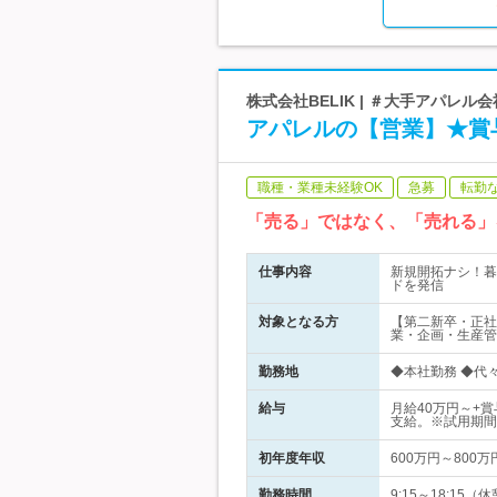
株式会社BELIK | ＃大手アパレル
アパレルの【営業】★賞
職種・業種未経験OK
急募
転勤
「売る」ではなく、「売れる」
仕事内容
新規開拓ナシ！暮
ドを発信
対象となる方
【第二新卒・正社
業・企画・生産管
勤務地
◆本社勤務 ◆代々
給与
月給40万円～+
支給。※試用期間
初年度年収
600万円～800万
勤務時間
9:15～18:15（