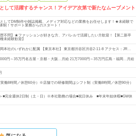
として活躍するチャンス！アイデア次第で新たなムーブメント
としてDM制作や雑誌掲載、メディア対応などの業務をお任せします！★未経験で
修体制！サポート業務からのスタート！
歴不問】★ファッションが好きな方、アパレルで活躍したい方歓迎！【第二新卒
種未経験歓迎】
本社のいずれかに配属 【東京本社】 東京都渋谷区渋谷2-11-8 アクセス：JR…
5000円～35万円名古屋・京都・大阪…月給 21万7000円～35万円広島・福岡…月給
円
30（実働8時間／休憩60分）※店舗での研修期間はシフト制（実働8時間／休憩90分）
日＞■完全週休2日制（土・日）※本社勤務の場合■祝日休み ■年末年始休暇■GW休
気になる