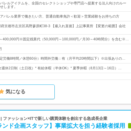
パレルアイテムを、全国のセレクトショップや専門店へ提案する法人向けのルー
せします。
アパレル業界で働きたい方、普通自動車免許＜歓迎＞営業経験をお持ちの方
都府京都市左京区高野蓼原町38-3 【雇入れ直後】上記事業所 【変更の範囲】会社
円～400,000円※固定残業代（50,000円～100,000円／月30～40時間分）を含む※…
円
0 （所定労働8時間／休憩60分）時間外労働：有（月平均20時間以下）※出張ありの…
完全週休2日制（土日祝）* 有給休暇（半休OK）* 夏季休暇（8月13日～16日）…
気になる
O | ファッション×ITで新しい購買体験を創出する急成長企業
ランド企画スタッフ】事業拡大を担う経験者採用