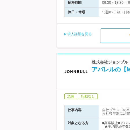
勤務時間
09:30～18:
休日・休暇
* 週休2日制（日
求人詳細を見る
株式会社ジョンブル 
アパレルの【
急募
転勤なし
仕事内容
自社ブランドのM
入社後早期に活躍
対象となる方
■高卒以上■アパ
│★平均勤続年数