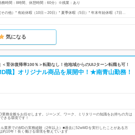
30 （勤務時間：8時間、休憩時間：60分）※残業：あり
祝その他）* 有給休暇（10日～20日）* 夏季休暇（5日）* 年末年始休暇（7日…
気になる
| ＜育休復帰率100％＞転勤なし！他地域からのUIJターン転職も可！
MD職】オリジナル商品を展開中！★南青山勤務！
D業務全般をお任せします。ジーンズ、ワーク、ミリタリーの知識をお持ちの方は
できる環境です！
レル業界でのMDの実務経験（2年以上）■過去に52wMDを実行したことがある方
は約10年！長く働ける環境を整えています