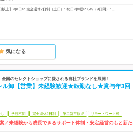
日以上】<休日>* 完全週休2日制（土日）* 祝日<休暇>* GW（9日間）* …
気になる
 | 全国のセレクトショップに愛される自社ブランドを展開！
レル卸【営業】未経験歓迎★転勤なし★賞与年3回
なし
学歴不問
完全週休2日制
第二新卒歓迎
リモートワーク可
案／未経験から成長できるサポート体制・安定経営のもと新た