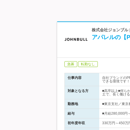
株式会社ジョンブル 
アパレルの【
急募
転勤なし
仕事内容
自社ブランドのP
できる環境です！
対象となる方
■高卒以上■何ら
土で、長く働ける
勤務地
■東京支社／東京都
給与
■月給280,00
初年度年収
330万円～450万