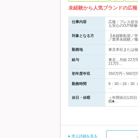
未経験から人気ブランドの広報
仕事内容
広報・プレス担当
も安心のOJT研
対象となる方
【未経験歓迎／学
／業界未経験／職
勤務地
東京本社または福岡
給与
東京…月給 22万
21万5…
初年度年収
350万円～560万
勤務時間
9：30～18：
…
休日・休暇
＜年間休日120
暇■…
求人詳細を見る