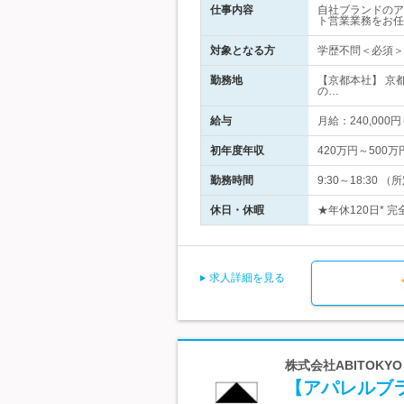
仕事内容
自社ブランドのア
ト営業業務をお任
対象となる方
学歴不問＜必須＞
勤務地
【京都本社】 京
の…
給与
月給：240,000
初年度年収
420万円～500万
勤務時間
9:30～18:3
休日・休暇
★年休120日* 
求人詳細を見る
株式会社ABITOKY
【アパレルブ