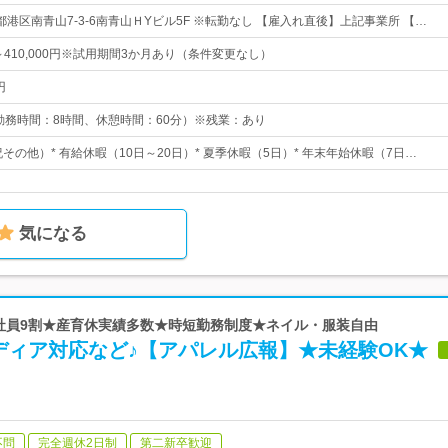
港区南青山7-3-6南青山ＨYビル5F ※転勤なし 【雇入れ直後】上記事業所 【…
0円～410,000円※試用期間3か月あり（条件変更なし）
円
30 （勤務時間：8時間、休憩時間：60分）※残業：あり
祝その他）* 有給休暇（10日～20日）* 夏季休暇（5日）* 年末年始休暇（7日…
気になる
性社員9割★産育休実績多数★時短勤務制度★ネイル・服装自由
ディア対応など♪【アパレル広報】★未経験OK★
不問
完全週休2日制
第二新卒歓迎