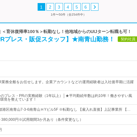
1
2
3
4
5
6
1件〜50件（全254件中）
| ＜育休復帰率100％＞転勤なし！他地域からのUIJターン転職も可！
PRプレス・販促スタッフ】★南青山勤務！
契約社員
R業務全般をお任せします。企業アカウントなどの運用経験者は入社後早期に活躍
かのプレス・PRの実務経験（1年以上）│★平均勤続年数は約10年！働きやすい風
環境を整えています！
港区南青山7-3-6南青山ＨYビル5F ※転勤なし 【雇入れ直後】上記事業所 【…
0円～380,000円※試用期間3か月あり（条件変更なし）
円