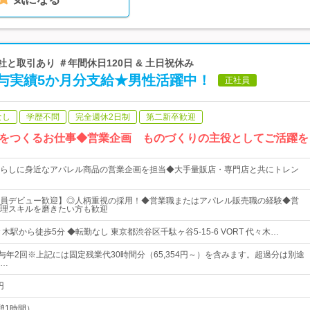
会社と取引あり ＃年間休日120日 & 土日祝休み
与実績5か月分支給★男性活躍中！
正社員
なし
学歴不問
完全週休2日制
第二新卒歓迎
をつくるお仕事◆営業企画 ものづくりの主役としてご活躍を
らしに身近なアパレル商品の営業企画を担当◆大手量販店・専門店と共にトレン
員デビュー歓迎】◎人柄重視の採用！◆営業職またはアパレル販売職の経験◆営
理スキルを磨きたい方も歓迎
木駅から徒歩5分 ◆転勤なし 東京都渋谷区千駄ヶ谷5-15-6 VORT 代々木…
賞与年2回※上記には固定残業代30時間分（65,354円～）を含みます。超過分は別途
…
円
休憩1時間）