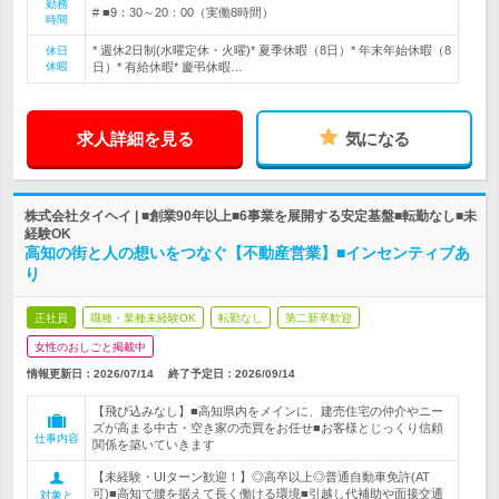
勤務
# ■9：30～20：00（実働8時間）
時間
* 週休2日制(水曜定休・火曜)* 夏季休暇（8日）* 年末年始休暇（8
休日
休暇
日）* 有給休暇* 慶弔休暇…
求人詳細を見る
気になる
株式会社タイヘイ | ■創業90年以上■6事業を展開する安定基盤■転勤なし■未
経験OK
高知の街と人の想いをつなぐ【不動産営業】■インセンティブあ
り
正社員
職種・業種未経験OK
転勤なし
第二新卒歓迎
女性のおしごと掲載中
情報更新日：2026/07/14
終了予定日：
2026/09/14
【飛び込みなし】■高知県内をメインに、建売住宅の仲介やニー
ズが高まる中古・空き家の売買をお任せ■お客様とじっくり信頼
仕事内容
関係を築いていきます
【未経験・UIターン歓迎！】◎高卒以上◎普通自動車免許(AT
可)■高知で腰を据えて長く働ける環境■引越し代補助や面接交通
対象と