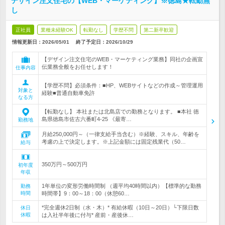
デザイン注文住宅の【WEB・マーケティング】※徳島★転勤無
し
正社員
業種未経験OK
転勤なし
学歴不問
第二新卒歓迎
情報更新日：2026/05/01
終了予定日：
2026/10/29
【デザイン注文住宅のWEB・マーケティング業務】同社の企画宣
伝業務全般をお任せします！
仕事内容
【学歴不問】必須条件：■HP、WEBサイトなどの作成～管理運用
対象と
経験■普通自動車免許
なる方
【転勤なし】 本社または北島店での勤務となります。 ■本社 徳
島県徳島市佐古六番町4-25 《最寄…
勤務地
月給250,000円～（一律支給手当含む）※経験、スキル、年齢を
考慮の上で決定します。※上記金額には固定残業代（50…
給与
350万円～500万円
初年度
年収
1年単位の変形労働時間制 （週平均40時間以内）【標準的な勤務
勤務
時間
時間帯】9：00～18：00（休憩60…
*完全週休2日制（水・木）* 有給休暇（10日～20日）└下限日数
休日
休暇
は入社半年後に付与* 産前・産後休…