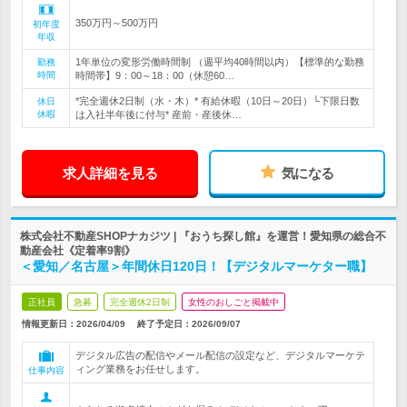
350万円～500万円
初年度
年収
1年単位の変形労働時間制 （週平均40時間以内）【標準的な勤務
勤務
時間
時間帯】9：00～18：00（休憩60…
*完全週休2日制（水・木）* 有給休暇（10日～20日）└下限日数
休日
休暇
は入社半年後に付与* 産前・産後休…
求人詳細を見る
気になる
株式会社不動産SHOPナカジツ | 『おうち探し館』を運営！愛知県の総合不
動産会社《定着率9割》
＜愛知／名古屋＞年間休日120日！【デジタルマーケター職】
正社員
急募
完全週休2日制
女性のおしごと掲載中
情報更新日：2026/04/09
終了予定日：
2026/09/07
デジタル広告の配信やメール配信の設定など、デジタルマーケテ
ィング業務をお任せします。
仕事内容