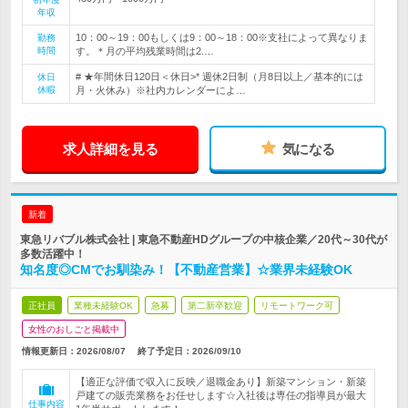
年収
10：00～19：00もしくは9：00～18：00※支社によって異なりま
勤務
時間
す。＊月の平均残業時間は2.…
# ★年間休日120日＜休日>* 週休2日制（月8日以上／基本的には
休日
休暇
月・火休み）※社内カレンダーによ…
求人詳細を見る
気になる
新着
東急リバブル株式会社 | 東急不動産HDグループの中核企業／20代～30代が
多数活躍中！
知名度◎CMでお馴染み！【不動産営業】☆業界未経験OK
正社員
業種未経験OK
急募
第二新卒歓迎
リモートワーク可
女性のおしごと掲載中
情報更新日：2026/08/07
終了予定日：
2026/09/10
【適正な評価で収入に反映／退職金あり】新築マンション・新築
戸建ての販売業務をお任せします☆入社後は専任の指導員が最大
仕事内容