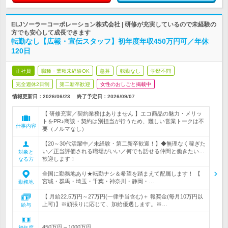
ELJソーラーコーポレーション株式会社 | 研修が充実しているので未経験の
方でも安心して成長できます
転勤なし【広報・宣伝スタッフ】初年度年収450万円可／年休
120日
正社員
職種・業種未経験OK
急募
転勤なし
学歴不問
完全週休2日制
第二新卒歓迎
女性のおしごと掲載中
情報更新日：2026/06/23
終了予定日：
2026/09/07
【 研修充実／契約業務はありません 】エコ商品の魅力・メリッ
トをPR♪商談・契約は別担当が行うため、難しい営業トークは不
仕事内容
要（ノルマなし）
【20～30代活躍中／未経験・第二新卒歓迎！】◆無理なく稼ぎた
い／正当評価される職場がいい／何でも話せる仲間と働きたい…
対象と
歓迎します！
なる方
全国に勤務地あり★転勤ナシ＆希望を踏まえて配属します！ 【
宮城・群馬・埼玉・千葉・神奈川・静岡・…
勤務地
【 月給22.5万円～27万円(一律手当含む)＋ 報奨金(毎月10万円以
上可)】※頑張りに応じて、加給優遇します。※…
給与
450万円～1000万円
初年度