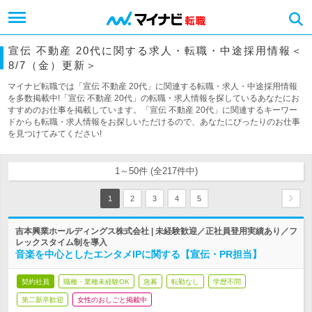
宣伝 不動産 20代に関する求人・転職・中途採用情報＜
8/7（金）更新＞
マイナビ転職では「宣伝 不動産 20代」に関連する転職・求人・中途採用情報
を多数掲載中!「宣伝 不動産 20代」の転職・求人情報を探しているあなたにお
すすめのお仕事を掲載しています。「宣伝 不動産 20代」に関連するキーワー
ドからも転職・求人情報をお探しいただけるので、あなたにぴったりのお仕事
を見つけてみてください!
1～50件 (全217件中)
1
2
3
4
5
吉本興業ホールディングス株式会社 | 未経験歓迎／正社員登用実績あり／フ
レックスタイム制を導入
音楽を中心としたエンタメIPに関する【宣伝・PR担当】
契約社員
職種・業種未経験OK
急募
転勤なし
学歴不問
第二新卒歓迎
女性のおしごと掲載中