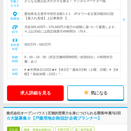
さらなる拠点拡大のカギを握る！ デジタルマーケター職
対象と
なる方
愛知県名古屋市中村区名駅1-1-1 JPタワー名古屋26階2612室
【雇入れ直後】上記事業所 【…
勤務地
月給309,425円～376,660円※能力や経験に基づいて優遇します。
※上記月給には固定残業代45時間分（79,4…
給与
450万円～550万円
初年度
年収
9：00～18：00（所定労働時間8時間／休憩60分）※時間外労
勤務
時間
働：あり
# ★年間休日120日★# 【休日】* 週休2日制（土曜、日曜）# 【休
休日
休暇
暇】* 有給休暇（10日）*…
求人詳細を見る
気になる
株式会社オープンハウス | 圧倒的営業力を身につけられる環境/年賞与2回
☆大阪募集☆【戸建用地企画/設計企画プランナー】
正社員
職種・業種未経験OK
学歴不問
第二新卒歓迎