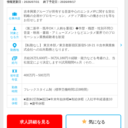
情報更新日：2026/07/31
終了予定日：
2026/09/17
吉本興業グループが所有する音楽中心のエンタメIPに関する宣伝
戦略の企画やプロモーション、メディア露出への働きかけを等を
仕事内容
お任せします
《第二新卒・既卒OK！人柄を重視》◆学歴・職歴・性別不問◎
音楽・映画・書籍・アミューズメントなどエンタメ業界でのプロ
対象と
モーション業務経験者を歓迎
なる方
【転勤なし】 東京本部／東京都新宿区新宿5-18-21 ※吉本興業株
式会社への出向勤務となります。
勤務地
月給26万5,600円～30万6,180円※経験・能力などを考慮の上、当
社規定により決定します※試用期間4ヵ月（その…
給与
400万円～500万円
初年度
年収
勤務
フレックスタイム制（標準労働時間1日8時間）
時間
■週休2日制■祝日■年末年始休暇■有給休暇（入社半年経過後10
休日
休暇
日）■慶弔休暇
求人詳細を見る
気になる