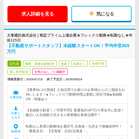
求人詳細を見る
気になる
大東建託株式会社 | 東証プライム上場企業★フレックス勤務★転勤なし★年
休125日
【不動産サポートスタッフ】未経験スタートOK！平均年収965
万円
正社員
職種・業種未経験OK
急募
転勤なし
学歴不問
第二新卒歓迎
女性のおしごと掲載中
情報更新日：2026/07/14
終了予定日：
2026/08/24
【業界No.1の実績】土地活用でお困りのお客様からのご相談をお
伺いします！●フレックスで勤務時間は柔軟に対応可能●未経験
仕事内容
OK・研修あり
【未経験大歓迎！／学歴不問】普通免許(AT可)※男女共に歓迎！
対象と
幅広い人生経験が活きる≫異業種出身者活躍中！
なる方
転勤なし希望の勤務地を選択可 北海道～九州まで積極採用中！
〈募集支店〉 【北海道・北信(北海道・…
勤務地