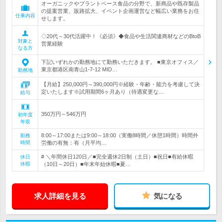
オーガニックやプラントベース食品の分野で、新商品や既存製品
の提案営業、販路拡大、イベント企画運営など幅広い業務をお任
仕事内容
せします。
◇20代～30代活躍中！《必須》◆食品や生活関連商材などのBtoB
対象と
営業経験
なる方
下記いずれかの勤務地にて勤務いただきます。 ■東京オフィス／
東京都港区南青山1-7-12 MID…
勤務地
【月給】250,000円～390,000円※経験・年齢・能力を考慮して決
定いたします※試用期間6ヶ月あり（待遇変更な…
給与
350万円～546万円
初年度
年収
8:00～17:00または9:00～18:00（実働8時間／休憩1時間）時間外
勤務
時間
労働の有無：有（月平均…
# ＼年間休日120日／■完全週休2日制（土日）■祝日■有給休暇
休日
休暇
（10日～20日）■年末年始休暇■夏…
求人詳細を見る
気になる