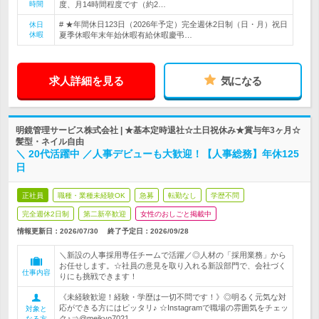
時間
度、月14時間程度です（約2…
# ★年間休日123日（2026年予定）完全週休2日制（日・月）祝日
休日
休暇
夏季休暇年末年始休暇有給休暇慶弔…
求人詳細を見る
気になる
明鏡管理サービス株式会社 | ★基本定時退社☆土日祝休み★賞与年3ヶ月☆
髪型・ネイル自由
＼ 20代活躍中 ／人事デビューも大歓迎！【人事総務】年休125
日
正社員
職種・業種未経験OK
急募
転勤なし
学歴不問
完全週休2日制
第二新卒歓迎
女性のおしごと掲載中
情報更新日：2026/07/30
終了予定日：
2026/09/28
＼新設の人事採用専任チームで活躍／◎人材の「採用業務」から
お任せします。☆社員の意見を取り入れる新設部門で、会社づく
仕事内容
りにも挑戦できます！
《未経験歓迎！経験・学歴は一切不問です！》◎明るく元気な対
応ができる方にはピッタリ♪ ☆Instagramで職場の雰囲気をチェッ
対象と
ク♪⇒@meikyo7021
なる方