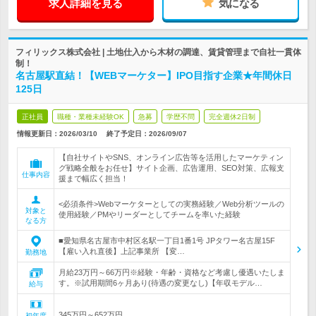
求人詳細を見る
気になる
フィリックス株式会社 | 土地仕入から木材の調達、賃貸管理まで自社一貫体
制！
名古屋駅直結！【WEBマーケター】IPO目指す企業★年間休日
125日
正社員
職種・業種未経験OK
急募
学歴不問
完全週休2日制
情報更新日：2026/03/10
終了予定日：
2026/09/07
【自社サイトやSNS、オンライン広告等を活用したマーケティン
グ戦略全般をお任せ】サイト企画、広告運用、SEO対策、広報支
仕事内容
援まで幅広く担当！
<必須条件>Webマーケターとしての実務経験／Web分析ツールの
対象と
使用経験／PMやリーダーとしてチームを率いた経験
なる方
■愛知県名古屋市中村区名駅一丁目1番1号 JPタワー名古屋15F
【雇い入れ直後】上記事業所 【変…
勤務地
月給23万円～66万円※経験・年齢・資格など考慮し優遇いたしま
す。※試用期間6ヶ月あり(待遇の変更なし)【年収モデル…
給与
345万円～652万円
初年度