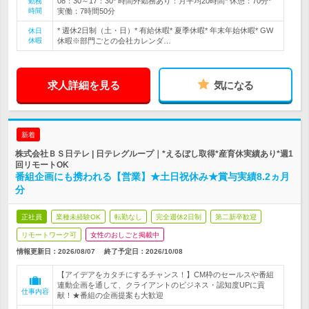
08：30～17：30* 時間外勤務あり：月平均20時間* 休憩：70分*
勤務
時間
実働：7時間50分
* 週休2日制（土・日）* 有給休暇* 夏季休暇* 年末年始休暇* GW
休日
休暇
休暇※部門ごとの会社カレンダ…
求人詳細を見る
気になる
新着
株式会社ＢＳ日テレ | 日テレグループ｜*えるぼし取得*産育休実績あり*週1
回リモートOK
番組企画にも携われる【営業】★土日祝休み★賞与実績8.2ヵ月
分
正社員
業種未経験OK
転勤なし
完全週休2日制
第二新卒歓迎
リモートワーク可
女性のおしごと掲載中
情報更新日：2026/08/07
終了予定日：
2026/10/08
【アイデアをカタチにするチャンス！】CM枠のセールスや番組
連動企画を通して、クライアントのビジネス・認知度UPに貢
仕事内容
献！★番組の企画提案も大歓迎