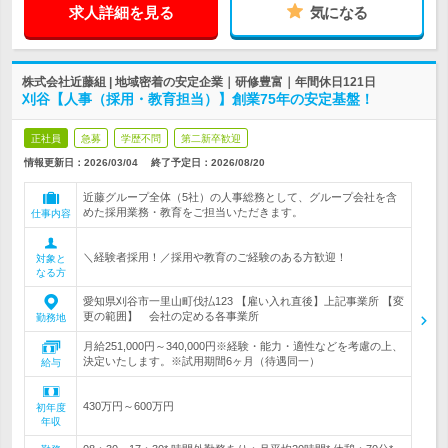
求人詳細を見る
気になる
株式会社近藤組 | 地域密着の安定企業｜研修豊富｜年間休日121日
刈谷【人事（採用・教育担当）】創業75年の安定基盤！
正社員
急募
学歴不問
第二新卒歓迎
情報更新日：2026/03/04
終了予定日：
2026/08/20
近藤グループ全体（5社）の人事総務として、グループ会社を含
めた採用業務・教育をご担当いただきます。
仕事内容
＼経験者採用！／採用や教育のご経験のある方歓迎！
対象と
なる方
愛知県刈谷市一里山町伐払123 【雇い入れ直後】上記事業所 【変
更の範囲】 会社の定める各事業所
勤務地
月給251,000円～340,000円※経験・能力・適性などを考慮の上、
決定いたします。※試用期間6ヶ月（待遇同一）
給与
430万円～600万円
初年度
年収