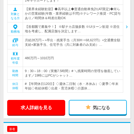
1年半サポートします！
【業界未経験歓迎】◆高卒以上◆普通自動車免許(AT限定)◆何ら
かの営業経験(年数・業界経験は不問)※テレワーク推奨・PC貸与
対象と
あり／時間休＆時差出勤OK
なる方
【首都圏で募集中！】 ※駅チカ店舗多数 ※UIターン歓迎 ※居住
地を考慮し、配属店舗を決定します…
勤務地
月給28万円～+早出・残業手当（月30H⇒68,627円）+交通費全額
支給+家族手当、住宅手当（共に対象者のみ支給）…
給与
480万円～1010万円
初年度
年収
9：30～18：00（実働7.5時間）# ＼残業時間の管理を徹底してい
勤務
時間
ます／19時にはPCがシャット…
# 【年間休日120日】◇週休二日制（水・木休み）◇夏季◇年末
休日
休暇
年始◇有給休暇◇出産・育児休暇◇介護休…
求人詳細を見る
気になる
新着