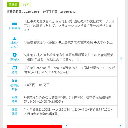
正社員
急募
情報更新日：2026/03/03
終了予定日：
2026/08/31
【仕事の力量をみながらお任せ◎】当社の京都支社にて、クライ
アントの課題に対して、ソリューション営業全般をお任せしま
仕事内容
す！
◇経験者歓迎◇《必須》◆広告業界での営業経験 ◆大学卒以上
対象と
なる方
＼京都支社／ 京都府京都市中京区車屋町通夷川上ル 京都新聞第
一別館 ※当面、転勤はありません。 【…
勤務地
【月給】258,000円～350,000円※上記には固定残業代として30時
間/48,496円～65,353円分を含む…
給与
350万円～490万円
初年度
年収
# 事業場外のみなし労働時間制（1日8時間）標準的な勤務時間
勤務
時間
帯：9:30～18:30 (休憩60分)
# ＜年間休日130日＞■週休2日制 (土日)■祝日■有給休暇 (10日～
休日
休暇
20日)■年末年始休暇■夏…