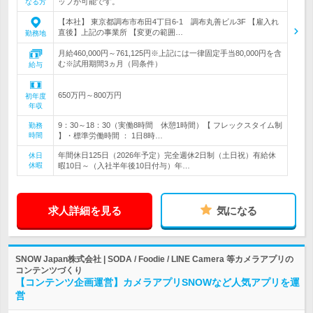
ップが可能です。
なる方
【本社】 東京都調布市布田4丁目6-1 調布丸善ビル3F 【雇入れ
直後】上記の事業所 【変更の範囲…
勤務地
月給460,000円～761,125円※上記には一律固定手当80,000円を含
む※試用期間3ヵ月（同条件）
給与
650万円～800万円
初年度
年収
9：30～18：30（実働8時間 休憩1時間）【 フレックスタイム制
勤務
時間
】・標準労働時間 ： 1日8時…
年間休日125日（2026年予定）完全週休2日制（土日祝）有給休
休日
休暇
暇10日～（入社半年後10日付与）年…
求人詳細を見る
気になる
SNOW Japan株式会社 | SODA / Foodie / LINE Camera 等カメラアプリの
コンテンツづくり
【コンテンツ企画運営】カメラアプリSNOWなど人気アプリを運
営