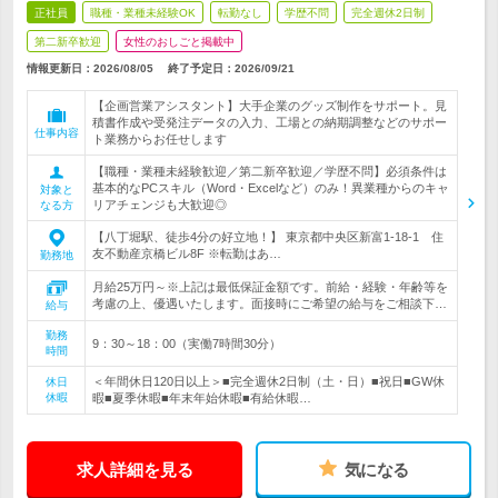
正社員
職種・業種未経験OK
転勤なし
学歴不問
完全週休2日制
第二新卒歓迎
女性のおしごと掲載中
情報更新日：2026/08/05
終了予定日：
2026/09/21
【企画営業アシスタント】大手企業のグッズ制作をサポート。見
積書作成や受発注データの入力、工場との納期調整などのサポー
仕事内容
ト業務からお任せします
【職種・業種未経験歓迎／第二新卒歓迎／学歴不問】必須条件は
基本的なPCスキル（Word・Excelなど）のみ！異業種からのキャ
対象と
リアチェンジも大歓迎◎
なる方
【八丁堀駅、徒歩4分の好立地！】 東京都中央区新富1-18-1 住
友不動産京橋ビル8F ※転勤はあ…
勤務地
月給25万円～※上記は最低保証金額です。前給・経験・年齢等を
考慮の上、優遇いたします。面接時にご希望の給与をご相談下…
給与
勤務
9：30～18：00（実働7時間30分）
時間
＜年間休日120日以上＞■完全週休2日制（土・日）■祝日■GW休
休日
休暇
暇■夏季休暇■年末年始休暇■有給休暇…
求人詳細を見る
気になる