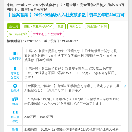
東建コーポレーション株式会社 | 〈上場企業〉完全週休2日制／月給26.3万
円以上／賞与5ヵ月分支給
【 提案営業 】20代×未経験の入社実績多数│初年度年収400万可
正社員
職種・業種未経験OK
急募
転勤なし
完全週休2日制
第二新卒歓迎
女性のおしごと掲載中
情報更新日：2026/07/10
終了予定日：
2026/08/27
【 高い知名度で提案しやすい環境です 】◎土地活用に関する提
案営業をお任せします ★丁寧な研修体制で基礎から学べます ★
仕事内容
残業は1日30分程度
【 未経験・第二新卒歓迎 】◎高校卒業以上 ◎30歳以下の方
（※） ★経験は不問で応募OK！コツコツ努力できる方を採用し
対象と
ます！
なる方
【全国拠点で募集中】 希望の勤務拠点を考慮して決定します（原
則転勤なし） 【募集エリア】 岩手県／…
勤務地
〈平均年収819万円〉月給26万3,000円以上＋諸手当＋業績連動成
果給※経験・スキルなどを考慮して給与を決定します…
給与
380万円～1000万円
初年度
年収
勤務時間：10:00～19:00※休憩1時間★1日の残業時間は約30分程
勤務