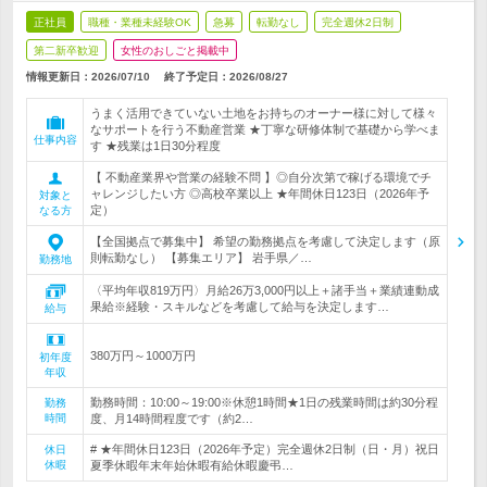
正社員
職種・業種未経験OK
急募
転勤なし
完全週休2日制
第二新卒歓迎
女性のおしごと掲載中
情報更新日：2026/07/10
終了予定日：
2026/08/27
うまく活用できていない土地をお持ちのオーナー様に対して様々
なサポートを行う不動産営業 ★丁寧な研修体制で基礎から学べま
仕事内容
す ★残業は1日30分程度
【 不動産業界や営業の経験不問 】◎自分次第で稼げる環境でチ
ャレンジしたい方 ◎高校卒業以上 ★年間休日123日（2026年予
対象と
定）
なる方
【全国拠点で募集中】 希望の勤務拠点を考慮して決定します（原
則転勤なし） 【募集エリア】 岩手県／…
勤務地
〈平均年収819万円〉月給26万3,000円以上＋諸手当＋業績連動成
果給※経験・スキルなどを考慮して給与を決定します…
給与
380万円～1000万円
初年度
年収
勤務時間：10:00～19:00※休憩1時間★1日の残業時間は約30分程
勤務
時間
度、月14時間程度です（約2…
# ★年間休日123日（2026年予定）完全週休2日制（日・月）祝日
休日
休暇
夏季休暇年末年始休暇有給休暇慶弔…