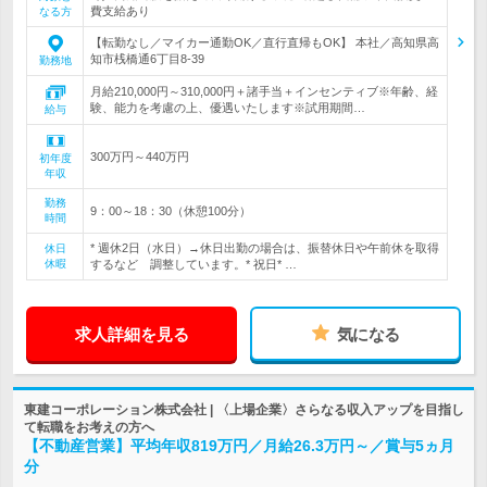
費支給あり
なる方
【転勤なし／マイカー通勤OK／直行直帰もOK】 本社／高知県高
知市桟橋通6丁目8-39
勤務地
月給210,000円～310,000円＋諸手当＋インセンティブ※年齢、経
験、能力を考慮の上、優遇いたします※試用期間…
給与
300万円～440万円
初年度
年収
勤務
9：00～18：30（休憩100分）
時間
* 週休2日（水日）→休日出勤の場合は、振替休日や午前休を取得
休日
休暇
するなど 調整しています。* 祝日* …
求人詳細を見る
気になる
東建コーポレーション株式会社 | 〈上場企業〉さらなる収入アップを目指し
て転職をお考えの方へ
【不動産営業】平均年収819万円／月給26.3万円～／賞与5ヵ月
分