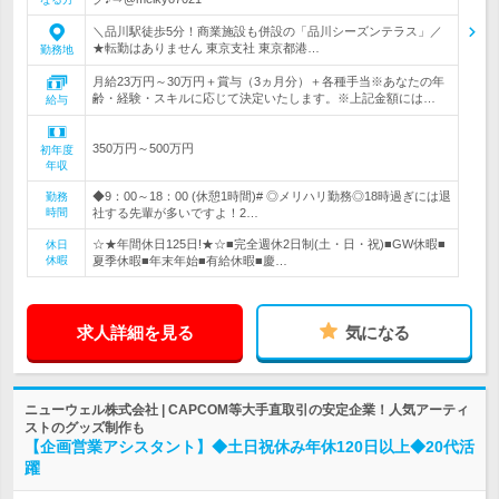
＼品川駅徒歩5分！商業施設も併設の「品川シーズンテラス」／
★転勤はありません 東京支社 東京都港…
勤務地
月給23万円～30万円＋賞与（3ヵ月分）＋各種手当※あなたの年
齢・経験・スキルに応じて決定いたします。※上記金額には…
給与
350万円～500万円
初年度
年収
◆9：00～18：00 (休憩1時間)# ◎メリハリ勤務◎18時過ぎには退
勤務
時間
社する先輩が多いですよ！2…
☆★年間休日125日!★☆■完全週休2日制(土・日・祝)■GW休暇■
休日
休暇
夏季休暇■年末年始■有給休暇■慶…
求人詳細を見る
気になる
ニューウェル株式会社 | CAPCOM等大手直取引の安定企業！人気アーティ
ストのグッズ制作も
【企画営業アシスタント】◆土日祝休み年休120日以上◆20代活
躍