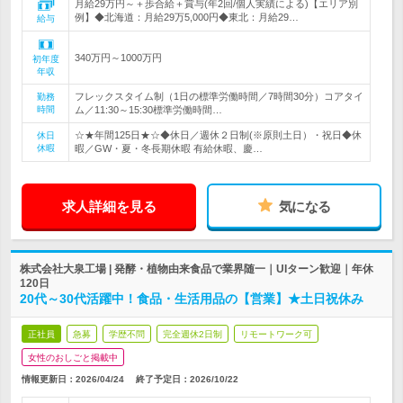
月給29万円～＋歩合給＋賞与(年2回/個人実績による)【エリア別
例】◆北海道：月給29万5,000円◆東北：月給29…
給与
340万円～1000万円
初年度
年収
フレックスタイム制（1日の標準労働時間／7時間30分）コアタイ
勤務
時間
ム／11:30～15:30標準労働時間…
☆★年間125日★☆◆休日／週休２日制(※原則土日）・祝日◆休
休日
休暇
暇／GW・夏・冬長期休暇 有給休暇、慶…
求人詳細を見る
気になる
株式会社大泉工場 | 発酵・植物由来食品で業界随一｜UIターン歓迎｜年休
120日
20代～30代活躍中！食品・生活用品の【営業】★土日祝休み
正社員
急募
学歴不問
完全週休2日制
リモートワーク可
女性のおしごと掲載中
情報更新日：2026/04/24
終了予定日：
2026/10/22