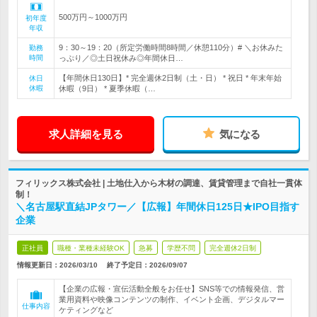
500万円～1000万円
初年度
年収
9：30～19：20（所定労働時間8時間／休憩110分）# ＼お休みた
勤務
時間
っぷり／◎土日祝休み◎年間休日…
【年間休日130日】* 完全週休2日制（土・日） * 祝日 * 年末年始
休日
休暇
休暇（9日） * 夏季休暇（…
求人詳細を見る
気になる
フィリックス株式会社 | 土地仕入から木材の調達、賃貸管理まで自社一貫体
制！
＼名古屋駅直結JPタワー／【広報】年間休日125日★IPO目指す
企業
正社員
職種・業種未経験OK
急募
学歴不問
完全週休2日制
情報更新日：2026/03/10
終了予定日：
2026/09/07
【企業の広報・宣伝活動全般をお任せ】SNS等での情報発信、営
業用資料や映像コンテンツの制作、イベント企画、デジタルマー
仕事内容
ケティングなど