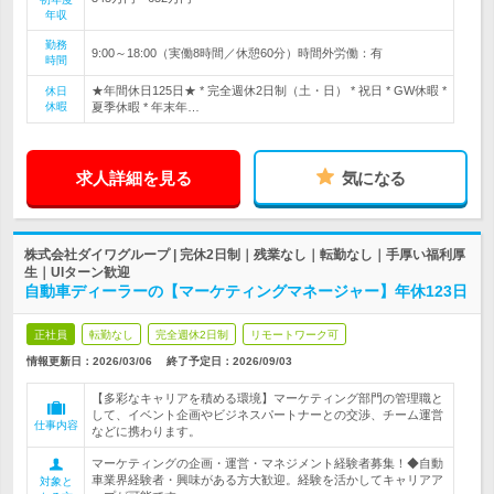
年収
勤務
9:00～18:00（実働8時間／休憩60分）時間外労働：有
時間
★年間休日125日★ * 完全週休2日制（土・日） * 祝日 * GW休暇 *
休日
休暇
夏季休暇 * 年末年…
求人詳細を見る
気になる
株式会社ダイワグループ | 完休2日制｜残業なし｜転勤なし｜手厚い福利厚
生｜UIターン歓迎
自動車ディーラーの【マーケティングマネージャー】年休123日
正社員
転勤なし
完全週休2日制
リモートワーク可
情報更新日：2026/03/06
終了予定日：
2026/09/03
【多彩なキャリアを積める環境】マーケティング部門の管理職と
して、イベント企画やビジネスパートナーとの交渉、チーム運営
仕事内容
などに携わります。
マーケティングの企画・運営・マネジメント経験者募集！◆自動
車業界経験者・興味がある方大歓迎。経験を活かしてキャリアア
対象と