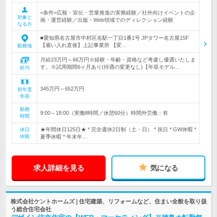
<条件>広報・宣伝・営業推進の実務経験／社外向けイベントの企
対象と
画・運営経験／出版・Web領域でのディレクション経験
なる方
■愛知県名古屋市中村区名駅一丁目1番1号 JPタワー名古屋15F
【雇い入れ直後】上記事業所 【変…
勤務地
月給23万円～66万円※経験・年齢・資格など考慮し優遇いたしま
す。※試用期間6ヶ月あり(待遇の変更なし)【年収モデル…
給与
345万円～652万円
初年度
年収
勤務
9:00～18:00（実働8時間／休憩60分）時間外労働：有
時間
★年間休日125日★ * 完全週休2日制（土・日） * 祝日 * GW休暇 *
休日
休暇
夏季休暇 * 年末年…
求人詳細を見る
気になる
株式会社ケントホームズ | 住宅建築、リフォームなど、住まい全般を取り扱
う総合住宅会社