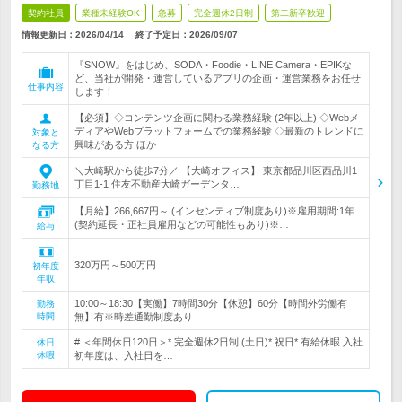
契約社員
業種未経験OK
急募
完全週休2日制
第二新卒歓迎
情報更新日：2026/04/14
終了予定日：
2026/09/07
『SNOW』をはじめ、SODA・Foodie・LINE Camera・EPIKな
ど、当社が開発・運営しているアプリの企画・運営業務をお任せ
仕事内容
します！
【必須】◇コンテンツ企画に関わる業務経験 (2年以上) ◇Webメ
ディアやWebプラットフォームでの業務経験 ◇最新のトレンドに
対象と
興味がある方 ほか
なる方
＼大崎駅から徒歩7分／ 【大崎オフィス】 東京都品川区西品川1
丁目1‐1 住友不動産大崎ガーデンタ…
勤務地
【月給】266,667円～ (インセンティブ制度あり)※雇用期間:1年
(契約延長・正社員雇用などの可能性もあり)※…
給与
320万円～500万円
初年度
年収
10:00～18:30【実働】7時間30分【休憩】60分【時間外労働有
勤務
時間
無】有※時差通勤制度あり
# ＜年間休日120日＞* 完全週休2日制 (土日)* 祝日* 有給休暇 入社
休日
休暇
初年度は、入社日を…