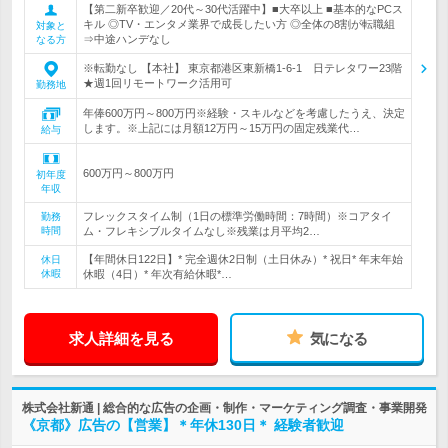
【第二新卒歓迎／20代～30代活躍中】■大卒以上 ■基本的なPCス
キル ◎TV・エンタメ業界で成長したい方 ◎全体の8割が転職組
対象と
⇒中途ハンデなし
なる方
※転勤なし 【本社】 東京都港区東新橋1-6-1 日テレタワー23階
★週1回リモートワーク活用可
勤務地
年俸600万円～800万円※経験・スキルなどを考慮したうえ、決定
します。※上記には月額12万円～15万円の固定残業代…
給与
600万円～800万円
初年度
年収
フレックスタイム制（1日の標準労働時間：7時間）※コアタイ
勤務
時間
ム・フレキシブルタイムなし※残業は月平均2…
【年間休日122日】* 完全週休2日制（土日休み）* 祝日* 年末年始
休日
休暇
休暇（4日）* 年次有給休暇*…
求人詳細を見る
気になる
株式会社新通 | 総合的な広告の企画・制作・マーケティング調査・事業開発
《京都》広告の【営業】＊年休130日＊ 経験者歓迎