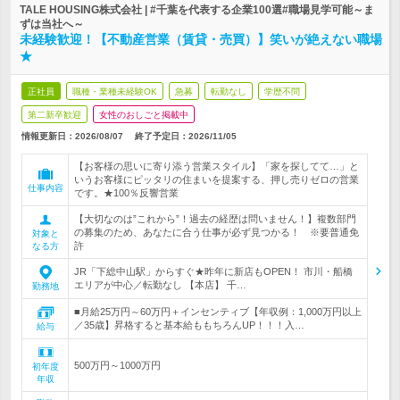
TALE HOUSING株式会社 | #千葉を代表する企業100選#職場見学可能～ま
ずは当社へ～
未経験歓迎！【不動産営業（賃貸・売買）】笑いが絶えない職場
★
正社員
職種・業種未経験OK
急募
転勤なし
学歴不問
第二新卒歓迎
女性のおしごと掲載中
情報更新日：2026/08/07
終了予定日：
2026/11/05
【お客様の思いに寄り添う営業スタイル】「家を探してて…」と
いうお客様にピッタリの住まいを提案する、押し売りゼロの営業
仕事内容
です。★100％反響営業
【大切なのは”これから”！過去の経歴は問いません！】複数部門
の募集のため、あなたに合う仕事が必ず見つかる！ ※要普通免
対象と
許
なる方
JR「下総中山駅」からすぐ★昨年に新店もOPEN！ 市川・船橋
エリアが中心／転勤なし 【本店】 千…
勤務地
■月給25万円～60万円＋インセンティブ【年収例：1,000万円以上
／35歳】昇格すると基本給ももちろんUP！！！入…
給与
500万円～1000万円
初年度
年収