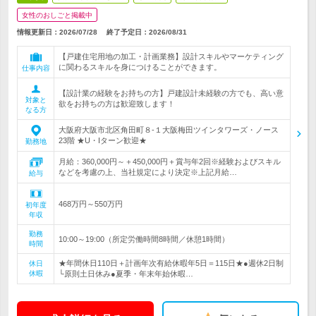
女性のおしごと掲載中
情報更新日：2026/07/28
終了予定日：
2026/08/31
【戸建住宅用地の加工・計画業務】設計スキルやマーケティング
に関わるスキルを身につけることができます。
仕事内容
【設計業の経験をお持ちの方】戸建設計未経験の方でも、高い意
対象と
欲をお持ちの方は歓迎致します！
なる方
大阪府大阪市北区角田町８-１大阪梅田ツインタワーズ・ノース
23階 ★U・Iターン歓迎★
勤務地
月給：360,000円～＋450,000円＋賞与年2回※経験およびスキル
などを考慮の上、当社規定により決定※上記月給…
給与
468万円～550万円
初年度
年収
勤務
10:00～19:00（所定労働時間8時間／休憩1時間）
時間
★年間休日110日＋計画年次有給休暇年5日＝115日★●週休2日制
休日
休暇
└原則土日休み●夏季・年末年始休暇…