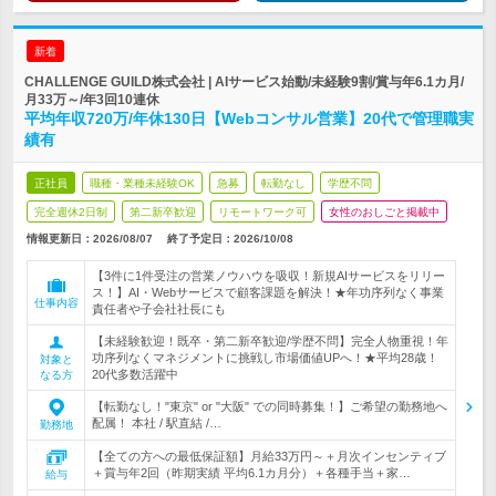
新着
CHALLENGE GUILD株式会社 | AIサービス始動/未経験9割/賞与年6.1カ月/
月33万～/年3回10連休
平均年収720万/年休130日【Webコンサル営業】20代で管理職実
績有
正社員
職種・業種未経験OK
急募
転勤なし
学歴不問
完全週休2日制
第二新卒歓迎
リモートワーク可
女性のおしごと掲載中
情報更新日：2026/08/07
終了予定日：
2026/10/08
【3件に1件受注の営業ノウハウを吸収！新規AIサービスをリリー
ス！】AI・Webサービスで顧客課題を解決！★年功序列なく事業
仕事内容
責任者や子会社社長にも
【未経験歓迎！既卒・第二新卒歓迎/学歴不問】完全人物重視！年
功序列なくマネジメントに挑戦し市場価値UPへ！★平均28歳！
対象と
20代多数活躍中
なる方
【転勤なし！"東京" or "大阪" での同時募集！】ご希望の勤務地へ
配属！ 本社 / 駅直結 /…
勤務地
【全ての方への最低保証額】月給33万円～＋月次インセンティブ
＋賞与年2回（昨期実績 平均6.1カ月分）＋各種手当＋家…
給与