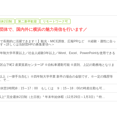
週休2日制
第二新卒歓迎
リモートワーク可
団体で、国内外に横浜の魅力発信を行います／
で長期的に活躍できます！】観光・MICE誘致、広報PRなど ※経験・適性に合っ
す＜詳しくは当財団HPの募集要項へ＞
制大学卒業以上／社会人経験3年以上／Word、Excel、PowerPointを使用できる
区山下町2 産業貿易センター1F ※自転車通勤可能 ※原則、上記の勤務地となりま
00円以上（一律手当含む）※四年制大学卒業 新卒の場合の金額です。※一定の職歴等
、そ…
0（休憩1時間)8：15～17：00 もしくは ９：15～18：00の時差出勤も可…
日以上* 完全週休2日制（土日祝）* 年末年始休暇（12月29日～1月3日）* 特…