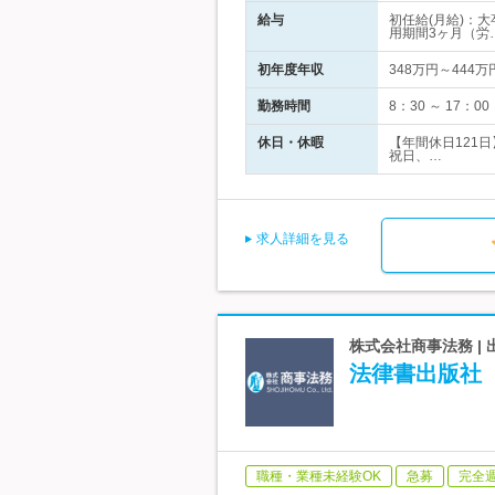
給与
初任給(月給)：
用期間3ヶ月（労
初年度年収
348万円～444万
勤務時間
8：30 ～ 17：0
休日・休暇
【年間休日121
祝日、…
求人詳細を見る
株式会社商事法務 |
法律書出版社【
職種・業種未経験OK
急募
完全