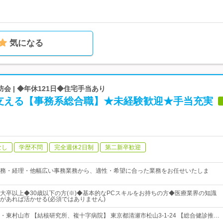
気になる
会 | ◆年休121日◆住宅手当あり
支える【事務系総合職】★未経験歓迎★手当充実
なし
学歴不問
完全週休2日制
第二新卒歓迎
務・経理・他幅広い事務業務から、適性・希望に合った業務をお任せいたしま
大卒以上◆30歳以下の方(※)◆基本的なPCスキルをお持ちの方◆医療業界の知識
があれば活かせる(必須ではありません)
・東村山市 【結核研究所、複十字病院】 東京都清瀬市松山3-1-24 【総合健診推…