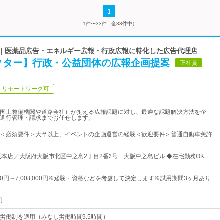
1
1件〜33件（全33件中）
 | 医薬品広告・エネルギー広報・行政広報に特化した広告代理店
レクター】行政・公益団体の広報企画提案
正社員
リモートワーク可
国土整備機関や道路会社）が抱える広報課題に対し、最適な課題解決方法を企
進行管理・請求までお任せします。
＜必須要件＞大卒以上、イベントの企画運営の経験＜歓迎要件＞普通自動車免許
阪本店／大阪府大阪市北区中之島2丁目2番2号 大阪中之島ビル ◆在宅勤務OK
,000円～7,008,000円※経験・資格などを考慮して決定します※試用期間3ヶ月あり
円
労働制を適用（みなし労働時間9.5時間）