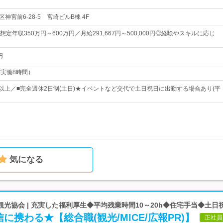
神宮前6-28-5 宮崎ビルB棟 4F
定年収350万円～600万円／月給291,667円～500,000円◎経験やスキルに応じ
円
0（実働8時間）
日以上／■完全週休2日制(土日)★イベントなど交代で土日祝日に出勤する場合あり(平
気になる
光協会 | 充実した福利厚生◆平均残業時間10～20h◆住宅手当◆土日
に携わる★【総合職(観光/MICE/広報PR)】
正社員