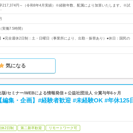
大卒217,374円～（令和8年4月実績）※経験年数、配属により加算いたします。※試
…
円
0（実働7.5時間）
日】●完全週休2日制：土・日曜日（事業所により、出勤・振替あり）●休日：国民の
気になる
 出版/セミナー/WEBによる情報発信＋公益社団法人 ☆賞与年6ヶ月
編集・企画】#経験者歓迎 #未経験OK #年休125
週休2日制
第二新卒歓迎
リモートワーク可