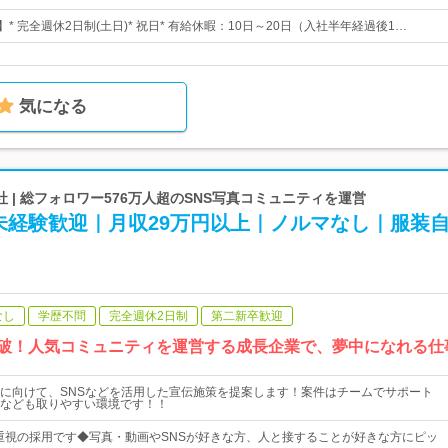
】* 完全週休2日制(土日)* 祝日* 有給休暇：10日～20日（入社半年経過後1…
気になる
 | 総フォロワー576万人超のSNS写真コミュニティを運営
未経験歓迎｜月収29万円以上｜ノルマなし｜服装
なし
学歴不問
完全週休2日制
第二新卒歓迎
4万人突破！人気コミュニティを運営する成長企業で、夢中になれる
に向けて、SNSなどを活用した宣伝施策を提案します！案件はチームでサポート
なども取りやすい環境です！！
重視の採用です◆写真・動画やSNSが好きな方、人と接することが好きな方にピッ