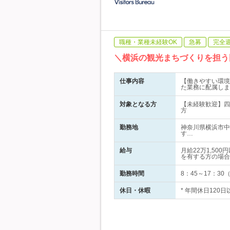
職種・業種未経験OK
急募
完全
＼横浜の観光まちづくりを担う
仕事内容
【働きやすい環境
た業務に配属しま
対象となる方
【未経験歓迎】四年
方
勤務地
神奈川県横浜市中
す…
給与
月給22万1,5
を有する方の場合
勤務時間
8：45～17：3
休日・休暇
* 年間休日120