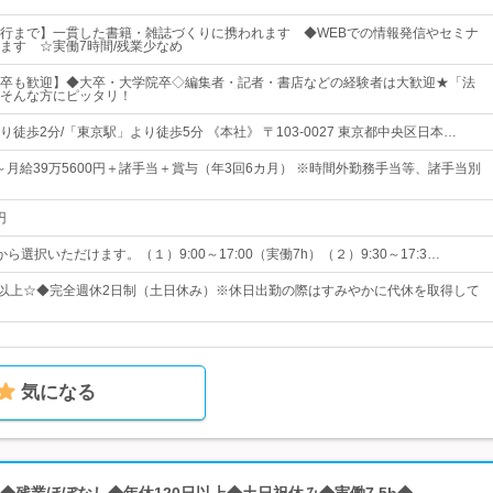
行まで】一貫した書籍・雑誌づくりに携われます ◆WEBでの情報発信やセミナ
ます ☆実働7時間/残業少なめ
卒も歓迎】◆大卒・大学院卒◇編集者・記者・書店などの経験者は大歓迎★「法
そんな方にピッタリ！
徒歩2分/「東京駅」より徒歩5分 《本社》 〒103-0027 東京都中央区日本…
円～月給39万5600円＋諸手当＋賞与（年3回6カ月） ※時間外勤務手当等、諸手当別
円
ら選択いただけます。（１）9:00～17:00（実働7h）（２）9:30～17:3…
日以上☆◆完全週休2日制（土日休み）※休日出勤の際はすみやかに代休を取得して
気になる