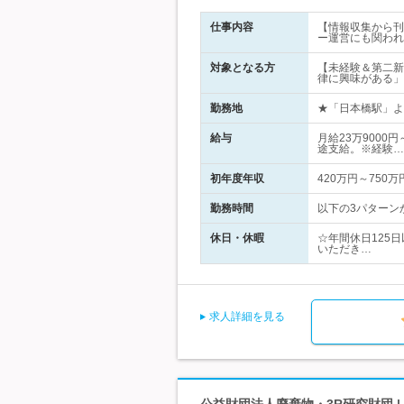
仕事内容
【情報収集から刊
ー運営にも関われ
対象となる方
【未経験＆第二新
律に興味がある」
勤務地
★「日本橋駅」より
給与
月給23万9000
途支給。※経験…
初年度年収
420万円～750万
勤務時間
以下の3パターンか
休日・休暇
☆年間休日125
いただき…
求人詳細を見る