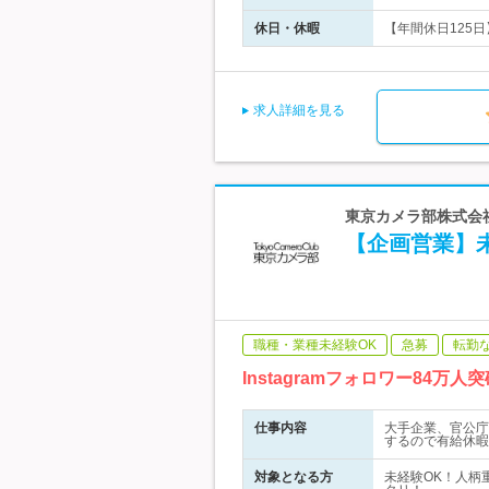
休日・休暇
【年間休日125日
求人詳細を見る
東京カメラ部株式会社
【企画営業】
職種・業種未経験OK
急募
転勤
Instagramフォロワー8
仕事内容
大手企業、官公庁
するので有給休暇
対象となる方
未経験OK！人柄