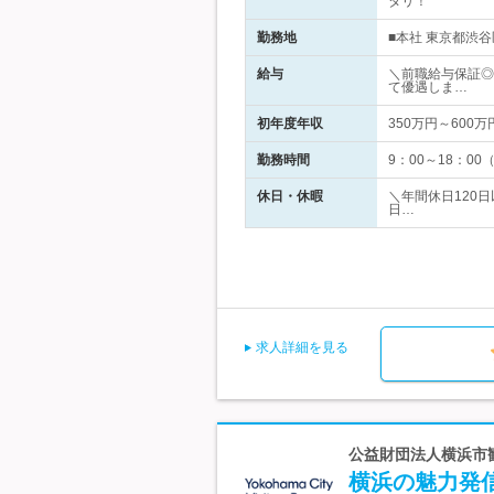
タリ！
勤務地
■本社 東京都渋谷区
給与
＼前職給与保証◎想
て優遇しま…
初年度年収
350万円～600万
勤務時間
9：00～18：0
休日・休暇
＼年間休日120
日…
求人詳細を見る
公益財団法人横浜市観
横浜の魅力発信