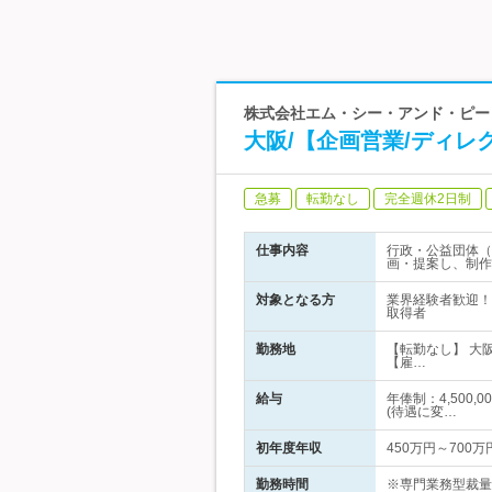
株式会社エム・シー・アンド・ピー
大阪/【企画営業/ディ
急募
転勤なし
完全週休2日制
仕事内容
行政・公益団体（
画・提案し、制作
対象となる方
業界経験者歓迎！
取得者
勤務地
【転勤なし】 大
【雇…
給与
年俸制：4,500
(待遇に変…
初年度年収
450万円～700万
勤務時間
※専門業務型裁量