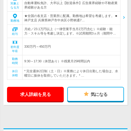
自動車運転免許、大卒以上【歓迎条件】広告業界経験や不動産業
対象と
界経験がある方
なる方
★全国の各支店・営業所に配属。勤務地は希望を考慮します。 ■
神戸支店 兵庫県神戸市中央区小野柄通7…
勤務地
月給／23.1万円以上（一律営業手当月2万円含む）※経験・能
力・スキル等を考慮し決定します。※試用期間3ヵ月（期間中…
給与
330万円～450万円
初年度
年収
勤務
9:30～17:30（休憩あり）※残業月25時間以内
時間
* 完全週休2日制（土・日）※業務により休日出勤した場合は、水
休日
休暇
曜日に振休を取得していただきます。* …
求人詳細を見る
気になる