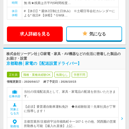
時間
無:有★残業は月平均5時間程度…
# 【休日】* 週休2日制(土日休み) ※土曜日等会社カレンダーに
休日
休暇
よる* 祝日# 【休暇】* GW休…
求人詳細を見る
気になる
株式会社ソーデン社 | ◎家電・家具・AV機器などの生活に密着した製品の
お届け・設置
京都勤務│家電の【配送設置ドライバー】
正社員
職種・業種未経験OK
転勤なし
学歴不問
情報更新日：2026/04/17
終了予定日：
2026/10/15
当社の現場配送員として、家具・家電品の配達を担当いただきま
す。
仕事内容
【必須】要普通自動車運転免許 ◆未経験歓迎！先輩社員が丁寧
対象と
に指導します！
なる方
京都営業所/京都府宇治市槇島町十一167-1 その他、関西圏の営業
所勤務も可能 【雇入れ直後】上記…
勤務地