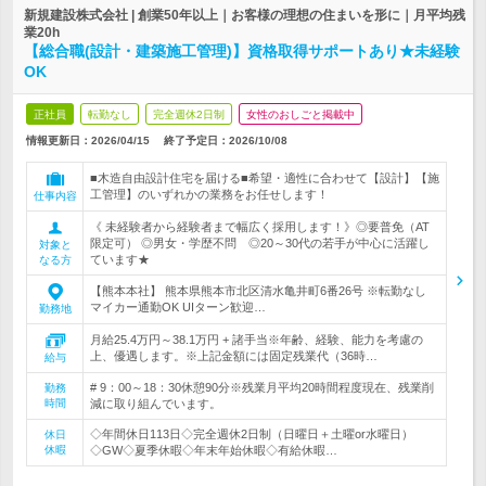
新規建設株式会社 | 創業50年以上｜お客様の理想の住まいを形に｜月平均残
業20h
【総合職(設計・建築施工管理)】資格取得サポートあり★未経験
OK
正社員
転勤なし
完全週休2日制
女性のおしごと掲載中
情報更新日：2026/04/15
終了予定日：
2026/10/08
■木造自由設計住宅を届ける■希望・適性に合わせて【設計】【施
工管理】のいずれかの業務をお任せします！
仕事内容
《 未経験者から経験者まで幅広く採用します！》◎要普免（AT
限定可） ◎男女・学歴不問 ◎20～30代の若手が中心に活躍し
対象と
ています★
なる方
【熊本本社】 熊本県熊本市北区清水亀井町6番26号 ※転勤なし
マイカー通勤OK UIターン歓迎…
勤務地
月給25.4万円～38.1万円 + 諸手当※年齢、経験、能力を考慮の
上、優遇します。※上記金額には固定残業代（36時…
給与
# 9：00～18：30休憩90分※残業月平均20時間程度現在、残業削
勤務
時間
減に取り組んでいます。
◇年間休日113日◇完全週休2日制（日曜日＋土曜or水曜日）
休日
休暇
◇GW◇夏季休暇◇年末年始休暇◇有給休暇…