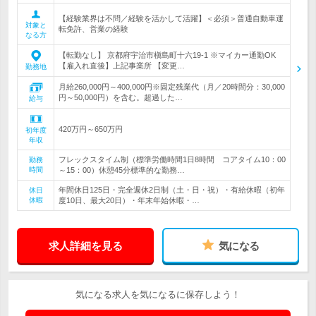
【経験業界は不問／経験を活かして活躍】＜必須＞普通自動車運
対象と
転免許、営業の経験
なる方
【転勤なし】 京都府宇治市槇島町十六19-1 ※マイカー通勤OK
【雇入れ直後】上記事業所 【変更…
勤務地
月給260,000円～400,000円※固定残業代（月／20時間分：30,000
円～50,000円）を含む。超過した…
給与
420万円～650万円
初年度
年収
フレックスタイム制（標準労働時間1日8時間 コアタイム10：00
勤務
時間
～15：00）休憩45分標準的な勤務…
年間休日125日・完全週休2日制（土・日・祝）・有給休暇（初年
休日
休暇
度10日、最大20日）・年末年始休暇・…
求人詳細を見る
気になる
気になる求人を気になるに保存しよう！