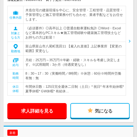
木造住宅の建築現場を中心に、安全管理・工程管理・品質管理・
予算管理など施工管理業務や打ち合わせ、業者手配などをお任せ
仕事内容
します。
《必須要件》◎高卒以上 ◎普通自動車運転免許 ◎Word・Excel
など基本的なPCスキル★施工管理経験や建築施工管理技士など
対象と
お持ちの方は歓迎！
なる方
富山県富山市八尾町黒田11 【雇入れ直後】上記事業所 【変更の
範囲】変更なし
勤務地
月給：25万円～35万円※年齢・経験・スキルを考慮し決定しま
す。※試用期間：3か月（待遇変更なし）
給与
8：30～17：30（実働時間／8時間）※休憩：60分※時間外労働
勤務
時間
有無：無
年間休日数：125日完全週休二日制（土日）* 祝日* 年末年始休暇*
休日
休暇
夏季休暇* GW休暇* 有給休…
求人詳細を見る
気になる
新着