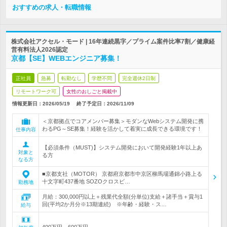
おすすめの求人・転職情報
株式会社アクセル・モード | 16年連続黒字／プライム案件比率7割／健康経
営有料法人2026認定
京都【SE】WEBエンジニア募集！
正社員
急募
転勤なし
学歴不問
完全週休2日制
リモートワーク可
女性のおしごと掲載中
情報更新日：2026/05/19
終了予定日：
2026/11/09
＜京都拠点でコアメンバー募集＞モダンなWebシステム開発に携
わるPG～SE募集！経験を活かして着実に成長できる環境です！
仕事内容
【必須条件（MUST)】システム開発において開発経験1年以上あ
対象と
る方
なる方
■京都支社（MOTOR） 京都府京都市中京区柳馬場通錦小路上る
十文字町437番地 SOZOクロスビ…
勤務地
月給：300,000円以上＋残業代全額(分単位)支給＋諸手当＋賞与1
回(平均2か月分※13期連続) ※年齢・経験・ス…
給与
400万円～600万円