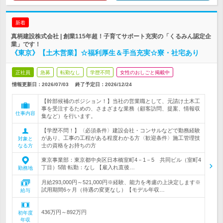
新着
真柄建設株式会社 | 創業115年超！子育てサポート充実の「くるみん認定企
業」です！
《東京》【土木営業】☆福利厚生＆手当充実☆寮・社宅あり
正社員
急募
転勤なし
学歴不問
女性のおしごと掲載中
情報更新日：2026/07/03
終了予定日：
2026/12/24
【幹部候補のポジション！】当社の営業職として、元請け土木工
事を受注するための、さまざまな業務（顧客訪問、提案、情報収
仕事内容
集など）を行います。
【学歴不問！】〈必須条件〉建設会社・コンサルなどで勤務経験
があり、工事の工程がある程度わかる方〈歓迎条件〉施工管理技
対象と
士の資格をお持ちの方
なる方
東京事業部：東京都中央区日本橋室町4－1－5 共同ビル（室町4
丁目）5階 転勤：なし 【雇入れ直後…
勤務地
月給293,000円～521,000円※経験、能力を考慮の上決定します※
試用期間6ヶ月（待遇の変更なし）【モデル年収…
給与
436万円～892万円
初年度
年収