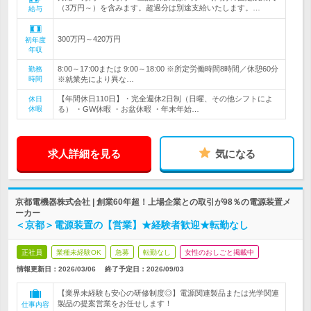
（3万円～）を含みます。超過分は別途支給いたします。…
給与
300万円～420万円
初年度
年収
8:00～17:00または 9:00～18:00 ※所定労働時間8時間／休憩60分
勤務
時間
※就業先により異な…
【年間休日110日】・完全週休2日制（日曜、その他シフトによ
休日
休暇
る） ・GW休暇 ・お盆休暇 ・年末年始…
求人詳細を見る
気になる
京都電機器株式会社 | 創業60年超！上場企業との取引が98％の電源装置メ
ーカー
＜京都＞電源装置の【営業】★経験者歓迎★転勤なし
正社員
業種未経験OK
急募
転勤なし
女性のおしごと掲載中
情報更新日：2026/03/06
終了予定日：
2026/09/03
【業界未経験も安心の研修制度◎】電源関連製品または光学関連
製品の提案営業をお任せします！
仕事内容