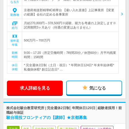
なる方
京都府相楽郡精華町精華台 【雇い入れ直後】上記事業所 【変更
の範囲】会社の定める各事業所
勤務地
月給270,800円～378,500円※経験、能力を考慮の上決定します※
試用期間3ヶ月あり（待遇の変更はありません）
給与
500万円～700万円
初年度
年収
9:00～17:20（所定労働時間：7時間20分／休憩60分）月平均残業
勤務
時間
時間：15時間
* 完全週休2日制（土日・祝日）* 年間休日124日* 年末年始休暇*
休日
休暇
私傷病休暇* 創立記念日* …
求人詳細を見る
気になる
株式会社駿台教育研究所 | 完全週休2日制│年間休日120日│経験者採用！前
職給与保証
駿台現役フロンティアの【講師】★京都募集
正社員
急募
完全週休2日制
第二新卒歓迎
女性のおしごと掲載中