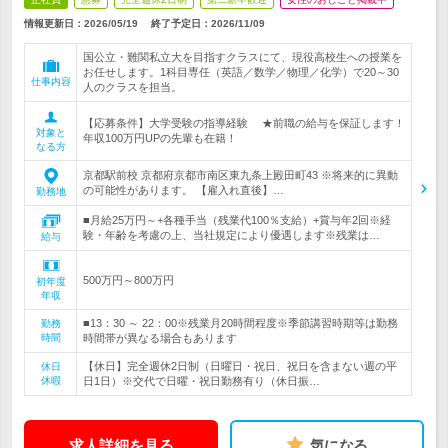
情報更新日：2026/05/19
終了予定日：
2026/11/09
国公立・難関私立大を目指すクラスにて、現役高校生への授業を
お任せします。1科目専任（英語／数学／物理／化学）で20～30
仕事内容
人のクラスを担当。
【応募条件】大学受験の指導経験 ★前職の給与を保証します！
対象と
年収100万円UPの先輩も在籍！
なる方
京都駅前校 京都府京都市南区東九条上殿田町43 ※将来的に異動
の可能性があります。 【雇入れ直後】…
勤務地
■月給25万円～+各種手当（残業代100％支給）+賞与年2回※経
験・年齢を考慮の上、当社規定により優遇します※残業は…
給与
500万円～800万円
初年度
年収
■13：30 ～ 22：00※残業月20時間程度※季節講習時期等は勤務
勤務
時間
時間帯が異なる場合もあります
【休日】完全週休2日制（日曜日・祝日、祝日を含まない週の平
休日
休暇
日1日）※交代で日曜・祝日勤務有り（休日振…
求人詳細を見る
気になる