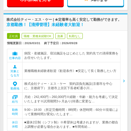
株式会社ティー・エス・ケー | ★定着率も高く安定して勤務ができます。
京都勤務！【清掃管理】未経験者大歓迎！
正社員
職種・業種未経験OK
急募
転勤なし
情報更新日：2026/03/31
終了予定日：
2026/09/28
病院・老健施設、宿泊施設をはじめとした 契約先での清掃業務を
お任せいたします。
仕事内容
業種職種未経験者歓迎《歓迎条件》■安定して長く勤務したい方
対象と
なる方
株式会社ティー・エス・ケー 契約請負先施設(京都市を中心
に、京都府下） 京都市上京区下長者町通小川…
勤務地
月給：242,400円～260,000円※経験・年齢・能力を考慮して決定
いたします※試用期間3ヶ月あり(待遇に変更な…
給与
9:00～18:00 （所定労働時間：8時間）休憩時間：60分※現場によ
勤務
時間
って業務時間が変化いたします…
■週休2日制（シフト制）※希望休は考慮されますが、業務の都合
休日
休暇
上調整が必要な場合があります。■年間有給…