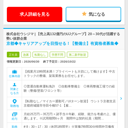
求人詳細を見る
気になる
株式会社ウシジマ | 【売上高132億円のUJグループ】20～30代が活躍する
勢い抜群企業
京都◆キャリアアップを目指せる！【整備士】有資格者募集◆
正社員
急募
転勤なし
学歴不問
第二新卒歓迎
情報更新日：2026/06/30
終了予定日：
2026/10/22
【残業月10時間未満！プライベートも大切にして働けます】中古
トラックの整備、架装業務をお任せします。
仕事内容
◎普通自動車運転免許 ◎自動車整備士 ◎車両整備工場での経
対象と
験（整備/塗装/フロント等）
なる方
【転勤なし／マイカー通勤可／UIターン歓迎】 ウシトラ京都支店
京都府城陽市寺田今橋57‐1 【雇…
勤務地
月給25万円～35万円 + 諸手当※年齢、経験、能力を考慮の上、優
遇します。※試用期間6ヶ月 期間中は契約社員（期間…
給与
# 8：30～17：30（休憩1時間半）※実働7時間30分時間外労働有
勤務