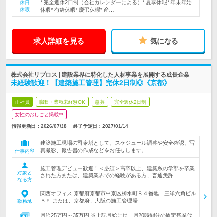
* 完全週休2日制（会社カレンダーによる）* 夏季休暇* 年末年始
休日
休暇
休暇* 有給休暇* 慶弔休暇* 産…
求人詳細を見る
気になる
株式会社リプロス | 建設業界に特化した人材事業を展開する成長企業
未経験歓迎！【建築施工管理】完休2日制◎《京都》
正社員
職種・業種未経験OK
急募
完全週休2日制
女性のおしごと掲載中
情報更新日：2026/07/28
終了予定日：
2027/01/14
建築施工現場の司令塔として、スケジュール調整や安全確認、写
真撮影、報告書の作成などをお任せします。
仕事内容
施工管理デビュー歓迎！＜必須＞高卒以上、建築系の学部を卒業
対象と
された方または、建築業界での経験がある方、普通免許
なる方
関西オフィス 京都府京都市中京区柳水町８４番地 三洋六角ビル
５Ｆ または、京都府、大阪の施工管理場…
勤務地
月給25万円～35万円 ※上記月給には、月20時間分の固定残業代