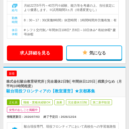
月給22万5千円～40万円※経験、能力等を考慮の上、当社規定に
より優遇します。※試用期間3ヵ月（待遇変更なし）
給与
勤務
8：30～17：30(実働8時間）休憩時間：1時間時間外労働有無：有
時間
# シフト交代制／年間休日108日* 月8日～10日休み* 有給休暇* 慶
休日
休暇
弔休暇
求人詳細を見る
気になる
新着
株式会社駿台教育研究所 | 完全週休2日制│年間休日120日│残業少なめ（月
平均10時間程度）
駿台現役フロンティアの【教室運営】★京都募集
正社員
職種・業種未経験OK
急募
完全週休2日制
第二新卒歓迎
女性のおしごと掲載中
情報更新日：2026/07/03
終了予定日：
2026/12/24
駿台現役専門、現役フロンティアにおいて高校生への学習進路指