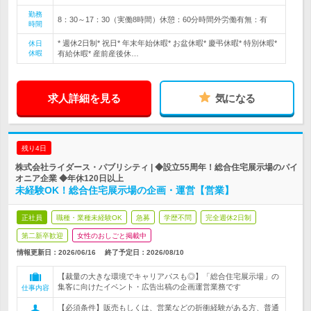
勤務
8：30～17：30（実働8時間）休憩：60分時間外労働有無：有
時間
* 週休2日制* 祝日* 年末年始休暇* お盆休暇* 慶弔休暇* 特別休暇*
休日
休暇
有給休暇* 産前産後休…
求人詳細を見る
気になる
残り4日
株式会社ライダース・パブリシティ | ◆設立55周年！総合住宅展示場のパイ
オニア企業 ◆年休120日以上
未経験OK！総合住宅展示場の企画・運営【営業】
正社員
職種・業種未経験OK
急募
学歴不問
完全週休2日制
第二新卒歓迎
女性のおしごと掲載中
情報更新日：2026/06/16
終了予定日：
2026/08/10
【裁量の大きな環境でキャリアパスも◎】「総合住宅展示場」の
集客に向けたイベント・広告出稿の企画運営業務です
仕事内容
【必須条件】販売もしくは、営業などの折衝経験がある方、普通