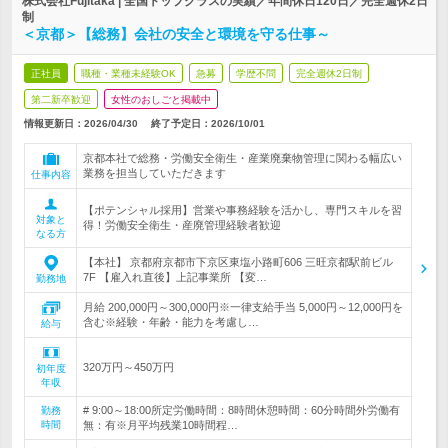
株式会社Fujitaka | 全国トップクラスの実績／年間休日120日／完全週休2日
制
＜京都＞【総務】会社の安全と環境を守る仕事～
正社員
職種・業種未経験OK
急募
学歴不問
完全週休2日制
第二新卒歓迎
女性のおしごと掲載中
情報更新日：2026/04/30
終了予定日：
2026/10/01
京都本社で総務・労働安全衛生・産業廃棄物管理に関わる幅広い
業務を担当していただきます
仕事内容
【ポテンシャル採用】営業や事務経験を活かし、専門スキルを習
対象と
得！労働安全衛生・産廃管理経験者歓迎
なる方
【本社】 京都府京都市下京区東塩小路町606 三旺京都駅前ビル
7F 【雇入れ直後】上記事業所 【変…
勤務地
月給 200,000円～300,000円※一律支給手当 5,000円～12,000円を
含む※経験・年齢・能力を考慮し…
給与
320万円～450万円
初年度
年収
# 9:00～18:00所定労働時間：8時間休憩時間：60分時間外労働有
勤務
時間
無：有※月平均残業10時間程…