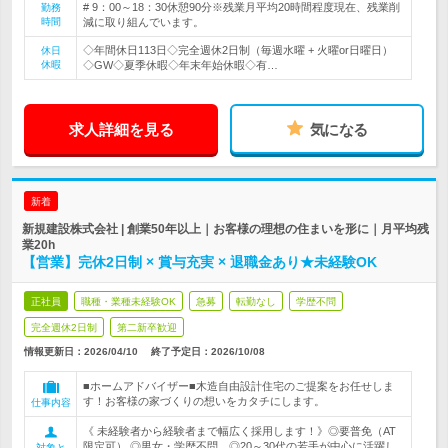
# 9：00～18：30休憩90分※残業月平均20時間程度現在、残業削
勤務
時間
減に取り組んでいます。
◇年間休日113日◇完全週休2日制（毎週水曜 + 火曜or日曜日）
休日
休暇
◇GW◇夏季休暇◇年末年始休暇◇有…
求人詳細を見る
気になる
新着
新規建設株式会社 | 創業50年以上｜お客様の理想の住まいを形に｜月平均残
業20h
【営業】完休2日制 × 賞与充実 × 退職金あり★未経験OK
正社員
職種・業種未経験OK
急募
転勤なし
学歴不問
完全週休2日制
第二新卒歓迎
情報更新日：2026/04/10
終了予定日：
2026/10/08
■ホームアドバイザー■木造自由設計住宅のご提案をお任せしま
す！お客様の家づくりの想いをカタチにします。
仕事内容
《 未経験者から経験者まで幅広く採用します！》◎要普免（AT
限定可） ◎男女・学歴不問 ◎20～30代の若手が中心に活躍し
対象と