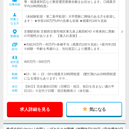
導・保護者対応など教室運営業務全般をお任せします。◎残業月
仕事内容
平均10時間程度♪
《未経験歓迎・第二新卒歓迎》大学受験に興味のある方を歓迎し
対象と
ます！ ★年収100万円UPの先輩も在籍 ★残業代100％支給
なる方
京都駅前校 京都府京都市南区東九条上殿田町43 ※将来的に異動
の可能性があります。 【雇入れ直後】…
勤務地
■月給24万円～40万円+各種手当（残業代100％支給）+賞与年2回
※経験・年齢を考慮の上、当社規定により優遇します…
給与
400万円～500万円
初年度
年収
■13：30 ～ 22：00※残業月10時間程度 (繁忙期のみ20時間程度
勤務
時間
になる場合もあります）※※…
【休日】完全週休2日制（日曜日・祝日、祝日を含まない週の平
休日
休暇
日1日）※交代で日曜・祝日勤務有り（休日振…
求人詳細を見る
気になる