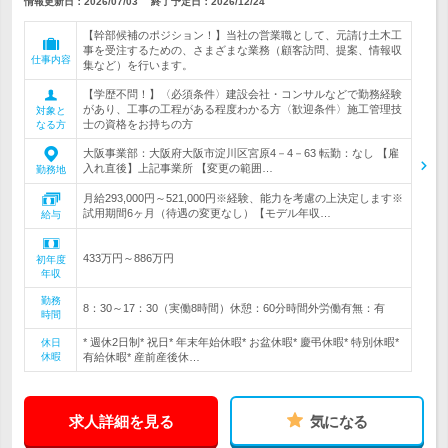
情報更新日：2026/07/03
終了予定日：
2026/12/24
【幹部候補のポジション！】当社の営業職として、元請け土木工
事を受注するための、さまざまな業務（顧客訪問、提案、情報収
仕事内容
集など）を行います。
【学歴不問！】〈必須条件〉建設会社・コンサルなどで勤務経験
があり、工事の工程がある程度わかる方〈歓迎条件〉施工管理技
対象と
士の資格をお持ちの方
なる方
大阪事業部：大阪府大阪市淀川区宮原4－4－63 転勤：なし 【雇
入れ直後】上記事業所 【変更の範囲…
勤務地
月給293,000円～521,000円※経験、能力を考慮の上決定します※
試用期間6ヶ月（待遇の変更なし）【モデル年収…
給与
433万円～886万円
初年度
年収
勤務
8：30～17：30（実働8時間）休憩：60分時間外労働有無：有
時間
* 週休2日制* 祝日* 年末年始休暇* お盆休暇* 慶弔休暇* 特別休暇*
休日
休暇
有給休暇* 産前産後休…
求人詳細を見る
気になる