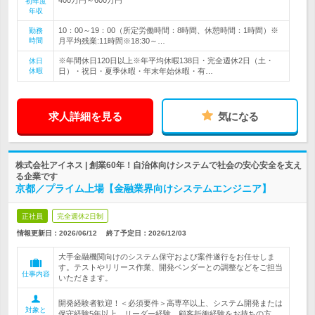
初年度
年収
10：00～19：00（所定労働時間：8時間、休憩時間：1時間）※
勤務
時間
月平均残業:11時間※18:30～…
※年間休日120日以上※年平均休暇138日・完全週休2日（土・
休日
休暇
日）・祝日・夏季休暇・年末年始休暇・有…
求人詳細を見る
気になる
株式会社アイネス | 創業60年！自治体向けシステムで社会の安心安全を支え
る企業です
京都／プライム上場【金融業界向けシステムエンジニア】
正社員
完全週休2日制
情報更新日：2026/06/12
終了予定日：
2026/12/03
大手金融機関向けのシステム保守および案件遂行をお任せしま
す。テストやリリース作業、開発ベンダーとの調整などをご担当
仕事内容
いただきます。
開発経験者歓迎！＜必須要件＞高専卒以上、システム開発または
対象と
保守経験5年以上、リーダー経験、顧客折衝経験をお持ちの方