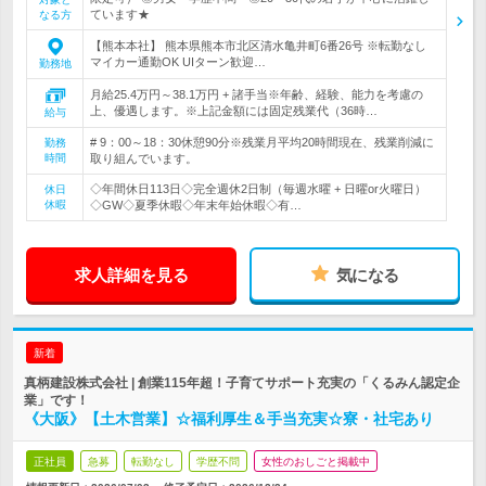
ています★
なる方
【熊本本社】 熊本県熊本市北区清水亀井町6番26号 ※転勤なし
マイカー通勤OK UIターン歓迎…
勤務地
月給25.4万円～38.1万円 + 諸手当※年齢、経験、能力を考慮の
上、優遇します。※上記金額には固定残業代（36時…
給与
# 9：00～18：30休憩90分※残業月平均20時間現在、残業削減に
勤務
時間
取り組んでいます。
◇年間休日113日◇完全週休2日制（毎週水曜 + 日曜or火曜日）
休日
休暇
◇GW◇夏季休暇◇年末年始休暇◇有…
求人詳細を見る
気になる
新着
真柄建設株式会社 | 創業115年超！子育てサポート充実の「くるみん認定企
業」です！
《大阪》【土木営業】☆福利厚生＆手当充実☆寮・社宅あり
正社員
急募
転勤なし
学歴不問
女性のおしごと掲載中