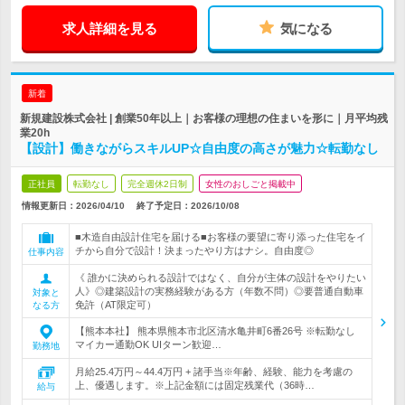
求人詳細を見る
気になる
新着
新規建設株式会社 | 創業50年以上｜お客様の理想の住まいを形に｜月平均残
業20h
【設計】働きながらスキルUP☆自由度の高さが魅力☆転勤なし
正社員
転勤なし
完全週休2日制
女性のおしごと掲載中
情報更新日：2026/04/10
終了予定日：
2026/10/08
■木造自由設計住宅を届ける■お客様の要望に寄り添った住宅をイ
チから自分で設計！決まったやり方はナシ。自由度◎
仕事内容
《 誰かに決められる設計ではなく、自分が主体の設計をやりたい
人》◎建築設計の実務経験がある方（年数不問）◎要普通自動車
対象と
免許（AT限定可）
なる方
【熊本本社】 熊本県熊本市北区清水亀井町6番26号 ※転勤なし
マイカー通勤OK UIターン歓迎…
勤務地
月給25.4万円～44.4万円 + 諸手当※年齢、経験、能力を考慮の
上、優遇します。※上記金額には固定残業代（36時…
給与