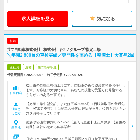
求人詳細を見る
気になる
新着
共立自動車株式会社 | 株式会社キクノグループ/指定工場
＼年間2,800台の車検実績／専門性を高める【整備士】★賞与2回
正社員
急募
第二新卒歓迎
情報更新日：2026/08/07
終了予定日：
2027/01/28
松山市の自動車整備工場にて、自動車の鈑金塗装業務をお任せし
ます。お客様の大切な車を、あなたの技術で元通りに修復する、
仕事内容
やりがいのある仕事です。
【必須：準中型免許、または平成29年3月11日以前取得の普通免
許（AT限定不可）】自動車の修復に興味があり、技術を磨きたい
対象と
方をお待ちしています！
なる方
愛媛県松山市和気町2-752-2 【雇入れ直後】上記事業所 【変更の
範囲】会社の定める各事業所
勤務地
月給: 180,000円~250,000円試用期間:3ヶ月（待遇変更なし）