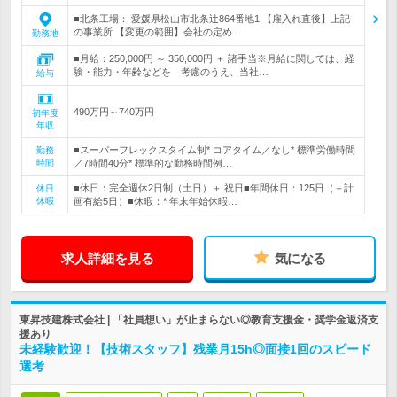
■北条工場： 愛媛県松山市北条辻864番地1 【雇入れ直後】上記
の事業所 【変更の範囲】会社の定め…
勤務地
■月給：250,000円 ～ 350,000円 ＋ 諸手当※月給に関しては、経
験・能力・年齢などを 考慮のうえ、当社…
給与
490万円～740万円
初年度
年収
■スーパーフレックスタイム制* コアタイム／なし* 標準労働時間
勤務
時間
／7時間40分* 標準的な勤務時間例…
■休日：完全週休2日制（土日）＋ 祝日■年間休日：125日（＋計
休日
休暇
画有給5日）■休暇：* 年末年始休暇…
求人詳細を見る
気になる
東昇技建株式会社 | 「社員想い」が止まらない◎教育支援金・奨学金返済支
援あり
未経験歓迎！【技術スタッフ】残業月15h◎面接1回のスピード
選考