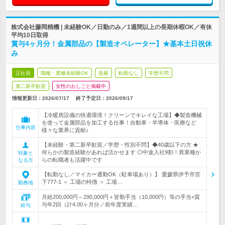
株式会社藤岡精機 | 未経験OK／日勤のみ／1週間以上の長期休暇OK／有休
平均10日取得
賞与4ヶ月分！金属部品の【製造オペレーター】★基本土日祝休
み
正社員
職種・業種未経験OK
急募
転勤なし
学歴不問
第二新卒歓迎
女性のおしごと掲載中
情報更新日：2026/07/17
終了予定日：
2026/09/17
【冷暖房設備の快適環境！クリーンでキレイな工場】◆製造機械
を使って金属部品を加工する仕事！自動車・半導体・医療など
仕事内容
様々な業界に貢献♪
【未経験・第二新卒歓迎／学歴・性別不問】◆40歳以下の方 ★
何らかの製造経験があれば活かせます ◎中途入社9割！異業種か
対象と
らの転職者も活躍中です
なる方
【転勤なし／マイカー通勤OK（駐車場あり）】 愛媛県伊予市宮
下777-1 ＜ 工場の特徴 ＞ 工場…
勤務地
月給200,000円～290,000円＋皆勤手当（10,000円）等の手当+賞
与年2回（計4.00ヶ月分／前年度実績…
給与