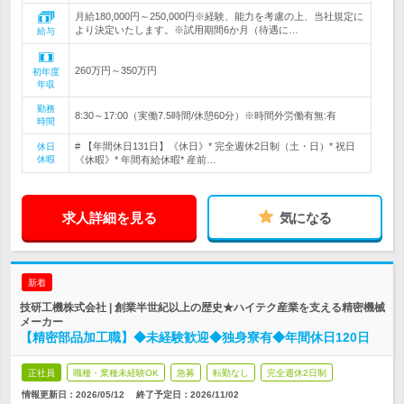
月給180,000円～250,000円※経験、能力を考慮の上、当社規定に
より決定いたします。※試用期間6か月（待遇に…
給与
260万円～350万円
初年度
年収
勤務
8:30～17:00（実働7.5時間/休憩60分）※時間外労働有無:有
時間
# 【年間休日131日】《休日》* 完全週休2日制（土・日）* 祝日
休日
休暇
《休暇》* 年間有給休暇* 産前…
求人詳細を見る
気になる
新着
技研工機株式会社 | 創業半世紀以上の歴史★ハイテク産業を支える精密機械
メーカー
【精密部品加工職】◆未経験歓迎◆独身寮有◆年間休日120日
正社員
職種・業種未経験OK
急募
転勤なし
完全週休2日制
情報更新日：2026/05/12
終了予定日：
2026/11/02