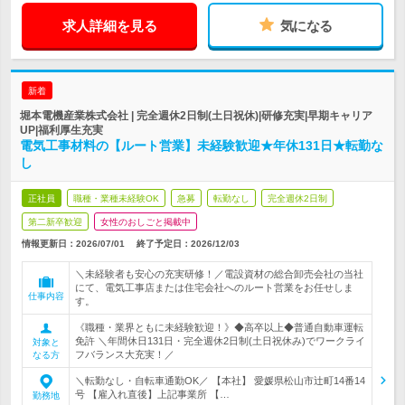
求人詳細を見る
気になる
新着
堀本電機産業株式会社 | 完全週休2日制(土日祝休)|研修充実|早期キャリア
UP|福利厚生充実
電気工事材料の【ルート営業】未経験歓迎★年休131日★転勤な
し
正社員
職種・業種未経験OK
急募
転勤なし
完全週休2日制
第二新卒歓迎
女性のおしごと掲載中
情報更新日：2026/07/01
終了予定日：
2026/12/03
＼未経験者も安心の充実研修！／電設資材の総合卸売会社の当社
にて、電気工事店または住宅会社へのルート営業をお任せしま
仕事内容
す。
《職種・業界ともに未経験歓迎！》◆高卒以上◆普通自動車運転
免許 ＼年間休日131日・完全週休2日制(土日祝休み)でワークライ
対象と
フバランス大充実！／
なる方
＼転勤なし・自転車通勤OK／ 【本社】 愛媛県松山市辻町14番14
号 【雇入れ直後】上記事業所 【…
勤務地