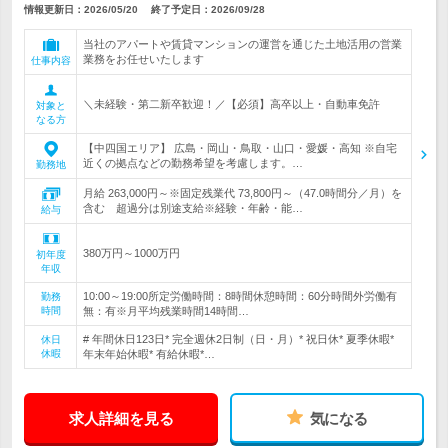
情報更新日：2026/05/20
終了予定日：
2026/09/28
当社のアパートや賃貸マンションの運営を通じた土地活用の営業
業務をお任せいたします
仕事内容
＼未経験・第二新卒歓迎！／【必須】高卒以上・自動車免許
対象と
なる方
【中四国エリア】 広島・岡山・鳥取・山口・愛媛・高知 ※自宅
近くの拠点などの勤務希望を考慮します。…
勤務地
月給 263,000円～※固定残業代 73,800円～（47.0時間分／月）を
含む 超過分は別途支給※経験・年齢・能…
給与
380万円～1000万円
初年度
年収
10:00～19:00所定労働時間：8時間休憩時間：60分時間外労働有
勤務
時間
無：有※月平均残業時間14時間…
# 年間休日123日* 完全週休2日制（日・月）* 祝日休* 夏季休暇*
休日
休暇
年末年始休暇* 有給休暇*…
求人詳細を見る
気になる