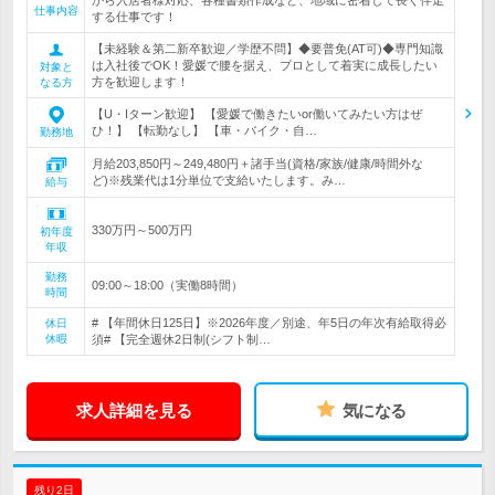
から入居者様対応、各種書類作成など、地域に密着して長く伴走
仕事内容
する仕事です！
【未経験＆第二新卒歓迎／学歴不問】◆要普免(AT可)◆専門知識
は入社後でOK！愛媛で腰を据え、プロとして着実に成長したい
対象と
方を歓迎します！
なる方
【U・Iターン歓迎】 【愛媛で働きたいor働いてみたい方はぜ
ひ！】 【転勤なし】 【車・バイク・自…
勤務地
月給203,850円～249,480円＋諸手当(資格/家族/健康/時間外な
ど)※残業代は1分単位で支給いたします。み…
給与
330万円～500万円
初年度
年収
勤務
09:00～18:00（実働8時間）
時間
# 【年間休日125日】※2026年度／別途、年5日の年次有給取得必
休日
休暇
須# 【完全週休2日制(シフト制…
求人詳細を見る
気になる
残り2日