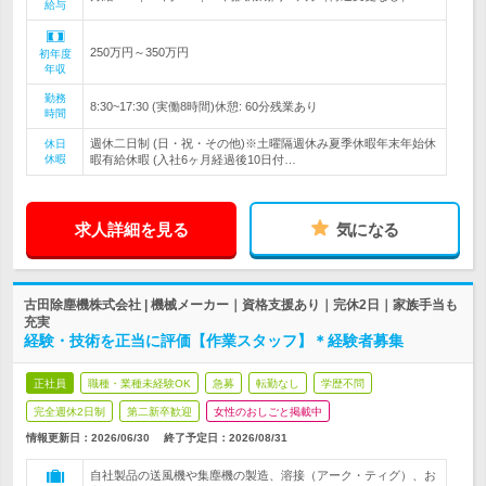
給与
250万円～350万円
初年度
年収
勤務
8:30~17:30 (実働8時間)休憩: 60分残業あり
時間
週休二日制 (日・祝・その他)※土曜隔週休み夏季休暇年末年始休
休日
休暇
暇有給休暇 (入社6ヶ月経過後10日付…
求人詳細を見る
気になる
古田除塵機株式会社 | 機械メーカー｜資格支援あり｜完休2日｜家族手当も
充実
経験・技術を正当に評価【作業スタッフ】＊経験者募集
正社員
職種・業種未経験OK
急募
転勤なし
学歴不問
完全週休2日制
第二新卒歓迎
女性のおしごと掲載中
情報更新日：2026/06/30
終了予定日：
2026/08/31
自社製品の送風機や集塵機の製造、溶接（アーク・ティグ）、お