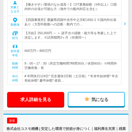
【働きやすい環境のなか成長！】◎IT業務経験（5年以上）◎国
対象と
内外の出張が可能な方（海外での船内対応を含む）
なる方
【四国事業所】愛媛県四国中央市中之庄町1692-2 ※国内外出張
あり（大型外航船への訪船・船内での…
勤務地
【月給】250,000円 ～ ＋ 諸手当※経験・能力等を考慮した上で
決定します。※試用期間3ヶ月（待遇同一）
給与
600万円～800万円
初年度
年収
9：00～17：30（所定労働時間7時間30分／休憩60分）※時間外
勤務
時間
労働有無：有
# 年間休日124日* 完全週休2日制（土日祝）* 年末年始休暇* 年次
休日
休暇
有給休暇* 慶弔休暇* 産前…
求人詳細を見る
気になる
新着
株式会社コスモ精機 | 安定した環境で技術が身につく｜福利厚生充実｜残業