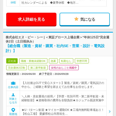
休暇
社カレンダーによる ◆夏季休暇 ◆地方…
求人詳細を見る
気になる
株式会社エヌ・ピー・シー | ＜東証グロース上場企業＞*年休125日*完全週
休2日（土日祝休み）
【総合職（製造・資材・購買・社内SE・営業・設計・電気設
計）】
正社員
職種・業種未経験OK
急募
転勤なし
学歴不問
完全週休2日制
第二新卒歓迎
女性のおしごと掲載中
情報更新日：2026/06/30
終了予定日：
2026/09/28
【入社後はOJTで安心スタート】製造／資材／購買／電気設計の
中から、ご経験と希望を踏まえてお仕事をお任せします。
仕事内容
＼人柄・意欲重視の採用／【学歴・性別不問・第二新卒歓迎・未
対象と
経験歓迎】★資格取得の費用を全額負担★カジュアル面談実施中
なる方
★U・Iターン歓迎 ★マイカー通勤OK ★工場内無料駐車場あり！
【松山工場】 愛媛県松山市西垣生…
勤務地