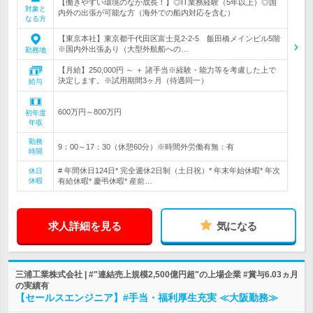
【働きやすい環境のなか成長！】◎IT業務経験（5年以上）◎国
対象と
内外の出張が可能な方（海外での船内対応を含む）
なる方
【東京本社】東京都千代田区富士見2-2-5 飯田橋メインビル5階
※国内外出張あり（大型外航船への…
勤務地
【月給】250,000円 ～ ＋ 諸手当※経験・能力等を考慮した上で
決定します。※試用期間3ヶ月（待遇同一）
給与
600万円～800万円
初年度
年収
勤務
9：00～17：30（休憩60分）※時間外労働有無：有
時間
# 年間休日124日* 完全週休2日制（土日祝）* 年末年始休暇* 年次
休日
休暇
有給休暇* 慶弔休暇* 産前…
求人詳細を見る
気になる
三浦工業株式会社 | #"連結売上規模2,500億円超"の上場企業 #賞与6.03ヵ月
の実績有
【セールスエンジニア】#手当・福利厚生充実 ≪大阪勤務≫