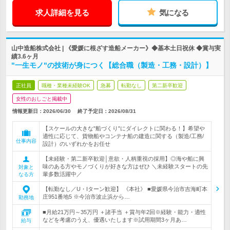
求人詳細を見る
気になる
山中造船株式会社 | 《愛媛に根ざす造船メーカー》◆基本土日祝休 ◆賞与実
績3.6ヶ月
"一生モノ"の技術が身につく【総合職（製造・工務・設計）】
正社員
職種・業種未経験OK
急募
転勤なし
第二新卒歓迎
女性のおしごと掲載中
情報更新日：2026/06/30
終了予定日：
2026/08/31
【スケールの大きな"船づくり"にダイレクトに関わる！】希望や
適性に応じて、貨物船やコンテナ船の建造に関する（製造/工務/
仕事内容
設計）のいずれかをお任せ
【未経験・第二新卒歓迎│意欲・人柄重視の採用】◎海や船に興
味のある方やモノづくりが好きな方はぜひ ＼未経験スタートの先
対象と
輩多数活躍中／
なる方
【転勤なし／U・Iターン歓迎】 《本社》 ■愛媛県今治市吉海町本
庄951番地5 ※今治市波止浜から…
勤務地
■月給21万円～35万円 ＋諸手当 ＋賞与年2回※経験・能力・適性
などを考慮のうえ、優遇いたします※試用期間3ヶ月あ…
給与