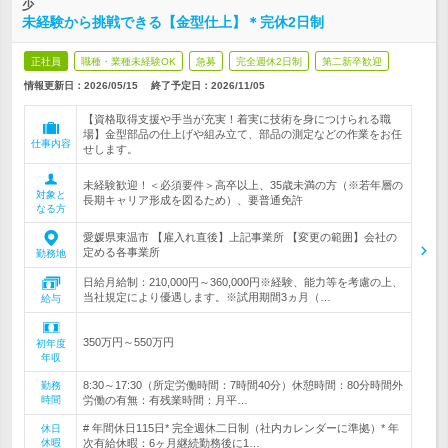
少
未経験から挑戦できる【金型仕上】＊完休2日制
正社員
職種・業種未経験OK
急募
完全週休2日制
第二新卒歓迎
情報更新日：2026/05/15
終了予定日：
2026/11/05
【資格取得支援や手当が充実！着実に技術を身につけられる職
場】金型部品の仕上げや組み立て、部品の測定などの作業をお任
仕事内容
せします。
未経験歓迎！＜必須要件＞高卒以上、35歳未満の方（※若年層の
対象と
長期キャリア形成を図るため）、要普通免許
なる方
愛媛県東温市 【雇入れ直後】上記事業所 【変更の範囲】会社の
定める各事業所
勤務地
日給月給制：210,000円～360,000円※経験、能力等を考慮の上、
当社規定により優遇します。※試用期間3ヵ月（…
給与
350万円～550万円
初年度
年収
8:30～17:30（所定労働時間：7時間40分）休憩時間：80分時間外
勤務
時間
労働の有無：有残業時間：月平…
# 年間休日115日* 完全週休二日制（社内カレンダーに準拠）* 年
休日
休暇
次有給休暇：6ヶ月継続勤務後に1…