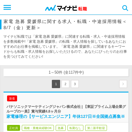
家電 急募 愛媛県に関する求人・転職・中途採用情報＜
8/7（金）更新＞
マイナビ転職では「家電 急募 愛媛県」に関連する転職・求人・中途採用情報
を多数掲載中!「家電 急募 愛媛県」の転職・求人情報を探しているあなたにお
すすめのお仕事を掲載しています。「家電 急募 愛媛県」に関連するキーワー
ドからも転職・求人情報をお探しいただけるので、あなたにぴったりのお仕事
を見つけてみてください!
1～50件 (全117件中)
1
2
3
新着
パナソニックマーケティングジャパン株式会社 | 【東証プライム上場企業グ
ループの一員】賞与実績4.8ヶ月分
家電修理の【サービスエンジニア】年休127日※全国拠点募集※
正社員
職種・業種未経験OK
急募
転勤なし
第二新卒歓迎