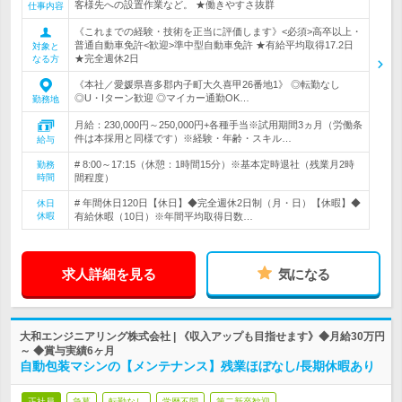
客様先への設置作業など。 ★働きやすさ抜群
仕事内容
《これまでの経験・技術を正当に評価します》<必須>高卒以上・
普通自動車免許<歓迎>準中型自動車免許 ★有給平均取得17.2日
対象と
★完全週休2日
なる方
《本社／愛媛県喜多郡内子町大久喜甲26番地1》 ◎転勤なし
◎U・Iターン歓迎 ◎マイカー通勤OK…
勤務地
月給：230,000円～250,000円+各種手当※試用期間3ヵ月（労働条
件は本採用と同様です）※経験・年齢・スキル…
給与
# 8:00～17:15（休憩：1時間15分）※基本定時退社（残業月2時
勤務
時間
間程度）
# 年間休日120日【休日】◆完全週休2日制（月・日）【休暇】◆
休日
休暇
有給休暇（10日）※年間平均取得日数…
求人詳細を見る
気になる
大和エンジニアリング株式会社 | 《収入アップも目指せます》◆月給30万円
～ ◆賞与実績6ヶ月
自動包装マシンの【メンテナンス】残業ほぼなし/長期休暇あり
正社員
急募
転勤なし
学歴不問
第二新卒歓迎