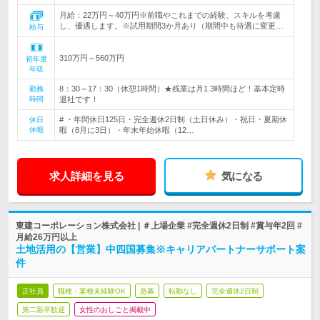
月給：22万円～40万円※前職やこれまでの経験、スキルを考慮
し、優遇します。※試用期間3か月あり（期間中も待遇に変更…
給与
310万円～560万円
初年度
年収
8：30～17：30（休憩1時間）★残業は月1.3時間ほど！基本定時
勤務
時間
退社です！
# ・年間休日125日・完全週休2日制（土日休み）・祝日・夏期休
休日
休暇
暇（8月に3日）・年末年始休暇（12…
求人詳細を見る
気になる
東建コーポレーション株式会社 | ＃上場企業 #完全週休2日制 #賞与年2回 #
月給26万円以上
土地活用の【営業】中四国募集※キャリアパートナーサポート案
件
正社員
職種・業種未経験OK
急募
転勤なし
完全週休2日制
第二新卒歓迎
女性のおしごと掲載中