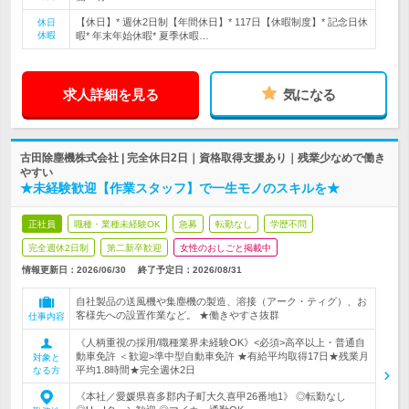
【休日】* 週休2日制【年間休日】* 117日【休暇制度】* 記念日休
休日
休暇
暇* 年末年始休暇* 夏季休暇…
求人詳細を見る
気になる
古田除塵機株式会社 | 完全休日2日｜資格取得支援あり｜残業少なめで働き
やすい
★未経験歓迎【作業スタッフ】で一生モノのスキルを★
正社員
職種・業種未経験OK
急募
転勤なし
学歴不問
完全週休2日制
第二新卒歓迎
女性のおしごと掲載中
情報更新日：2026/06/30
終了予定日：
2026/08/31
自社製品の送風機や集塵機の製造、溶接（アーク・ティグ）、お
客様先への設置作業など。 ★働きやすさ抜群
仕事内容
《人柄重視の採用/職種業界未経験OK》<必須>高卒以上・普通自
動車免許 ＜歓迎>準中型自動車免許 ★有給平均取得17日★残業月
対象と
平均1.8時間★完全週休2日
なる方
《本社／愛媛県喜多郡内子町大久喜甲26番地1》 ◎転勤なし