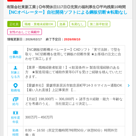
有限会社東新工業 | ◎年間休日117日◎充実の福利厚生◎平均残業10時間
【NCオペレーター】自社開発ソフトによる鋼板切断★転勤なし
正社員
職種・業種未経験OK
急募
転勤なし
第二新卒歓迎
女性のおしごと掲載中
情報更新日：2026/02/17
終了予定日：
2026/08/10
【NC鋼板切断機オペレーター】CADソフト「実寸法師」で型を
取り、NC切断機を使用して鋼板の切断作業 ★お客様の注文に合
仕事内容
わせて加工します
【業界・職種経験者歓迎！】≪歓迎条件≫ 製造現場経験のある
方 ★製造現場にて補助作業等OJTを受けご経験を積んでいただ
対象と
きます。
なる方
【愛媛本社】 愛媛県新居浜市観音原町甲14‐3 ※マイカー通勤OK
【雇い入れ直後】上記事業所 【…
勤務地
【月給】198,000円 ～ 306,000円 ＋ 諸手当※経験・能力・年齢な
どを考慮のうえ、 当社規定により決定し…
給与
300万円～450万円
初年度
年収
8:00 ～ 16:50（所定労働時間7時間50分／休憩60分）時間外労
勤務
時間
働：有