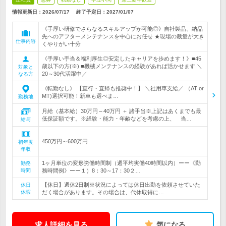
情報更新日：2026/07/17
終了予定日：
2027/01/07
《手厚い研修でさらなるスキルアップが可能◎》自社製品、納品
先へのアフターメンテナンスを中心にお任せ ★現場の裁量が大き
仕事内容
くやりがい十分
《手厚い手当＆福利厚生◎安定したキャリアを歩めます！》■45
歳以下の方(※) ■機械メンテナンスの経験があれば活かせます ＼
対象と
20～30代活躍中／
なる方
《転勤なし》 【直行・直帰も推奨中！】 ＼社用車支給／ （AT or
MT)選択可能！新車も選べま…
勤務地
月給（基本給）30万円～40万円 ＋ 諸手当※上記はあくまでも最
低保証額です。※経験・能力・年齢などを考慮の上、 当…
給与
450万円～600万円
初年度
年収
1ヶ月単位の変形労働時間制（週平均実働40時間以内）ーー《勤
勤務
時間
務時間例》ーー１）8：30～17：30２…
【休日】週休2日制※状況によっては休日出勤を依頼させていた
休日
休暇
だく場合があります。その場合は、代休取得に…
求人詳細を見る
気になる