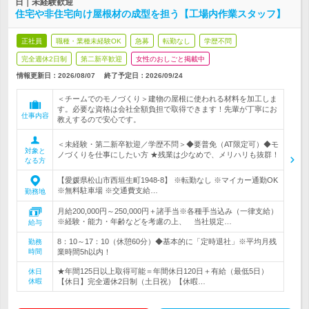
日｜未経験歓迎
住宅や非住宅向け屋根材の成型を担う【工場内作業スタッフ】
正社員
職種・業種未経験OK
急募
転勤なし
学歴不問
完全週休2日制
第二新卒歓迎
女性のおしごと掲載中
情報更新日：2026/08/07
終了予定日：
2026/09/24
＜チームでのモノづくり＞建物の屋根に使われる材料を加工しま
す。必要な資格は会社全額負担で取得できます！先輩が丁寧にお
仕事内容
教えするので安心です。
＜未経験・第二新卒歓迎／学歴不問＞◆要普免（AT限定可）◆モ
対象と
ノづくりを仕事にしたい方 ★残業は少なめで、メリハリも抜群！
なる方
【愛媛県松山市西垣生町1948-8】 ※転勤なし ※マイカー通勤OK
※無料駐車場 ※交通費支給…
勤務地
月給200,000円～250,000円＋諸手当※各種手当込み（一律支給）
※経験・能力・年齢などを考慮の上、 当社規定…
給与
8：10～17：10（休憩60分）◆基本的に「定時退社」※平均月残
勤務
時間
業時間5h以内！
★年間125日以上取得可能＝年間休日120日＋有給（最低5日）
休日
休暇
【休日】完全週休2日制（土日祝）【休暇…