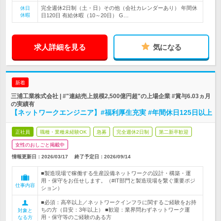
完全週休2日制（土・日）その他（会社カレンダーあり） 年間休
休日
休暇
日120日 有給休暇（10～20日） G…
求人詳細を見る
気になる
新着
三浦工業株式会社 | #"連結売上規模2,500億円超"の上場企業 #賞与6.03ヵ月
の実績有
【ネットワークエンジニア】#福利厚生充実 #年間休日125日以上
正社員
職種・業種未経験OK
急募
完全週休2日制
第二新卒歓迎
女性のおしごと掲載中
情報更新日：2026/03/17
終了予定日：
2026/09/14
■製造現場で稼働する生産設備ネットワークの設計・構築・運
用・保守をお任せします。（#IT部門と製造現場を繋ぐ重要ポジ
仕事内容
ション）
■必須：高卒以上／ネットワークインフラに関するご経験をお持
ちの方（目安：3年以上） ■歓迎：業界問わずネットワーク運
対象と
用・保守等のご経験のある方
なる方