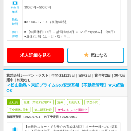
300万円～500万円
初年度
年収
勤務
■8：00～17：00（実働8時間）
時間
# 【年間休日117日 ＋ 計画有給3日 ＝ 120日のお休み】《休日》
休日
休暇
■週休2日制（土・日・祝）※…
求人詳細を見る
気になる
株式会社レーベントラスト | 年間休日125日｜完休2日｜賞与年2回｜30代活
躍中｜転勤なし
＜松山勤務＞東証プライムGの安定基盤【不動産管理】★未経験
OK
正社員
職種・業種未経験OK
急募
転勤なし
学歴不問
完全週休2日制
第二新卒歓迎
女性のおしごと掲載中
情報更新日：2026/07/31
終了予定日：
2026/09/10
【未経験スタートでも安心の育成体制◎】オーナー様へのご提案