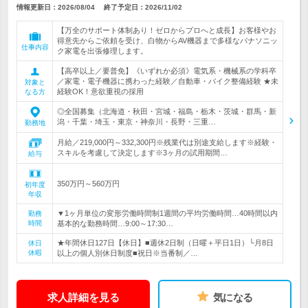
情報更新日：2026/08/04
終了予定日：
2026/11/02
【万全のサポート体制あり！ゼロからプロへと成長】お客様やお
得意先からご依頼を受け、白物からAV機器まで多様なパナソニッ
仕事内容
ク家電を出張修理します。
【高卒以上／要普免】《いずれか必須》電気系・機械系の学科卒
／家電・電子機器に携わった経験／自動車・バイク整備経験 ★未
対象と
経験OK！意欲重視の採用
なる方
◎全国募集（北海道・秋田・宮城・福島・栃木・茨城・群馬・新
潟・千葉・埼玉・東京・神奈川・長野・三重…
勤務地
月給／219,000円～332,300円※残業代は別途支給します※経験・
スキルを考慮して決定します※3ヶ月の試用期間…
給与
350万円～560万円
初年度
年収
▼1ヶ月単位の変形労働時間制1週間の平均労働時間…40時間以内
勤務
時間
基本的な勤務時間…9:00～17:30…
★年間休日127日【休日】■週休2日制（日曜＋平日1日）└月8日
休日
休暇
以上の個人別休日制度■祝日※当番制／…
求人詳細を見る
気になる