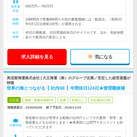
500万円～700万円
初年度
年収
24時間内で実働8時間※今回の募集職種には「船員法」（昭和22
勤務
時間
年9月1日法律第100号）が適用されま…
45日の乗船後、15日間連続休日のサイクルです。ほか、有給休暇
休日
休暇
あり※船員法の規定による
求人詳細を見る
気になる
美須賀海運株式会社 | 大王海運（株）のグループ企業／安定した経営基盤が
特徴
世界の海とつながる【 社内SE 】年間休日124日★管理職候補
正社員
職種・業種未経験OK
急募
転勤なし
完全週休2日制
情報更新日：2026/06/08
終了予定日：
2026/11/19
新造船や当社が管理する船舶の社内ITインフラの運用・管理・改
善提案などをお任せします！★将来的には部門マネジメントも担
仕事内容
っていただきます