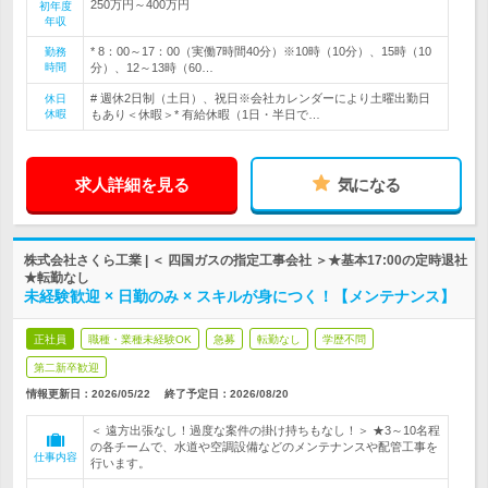
250万円～400万円
初年度
年収
* 8：00～17：00（実働7時間40分）※10時（10分）、15時（10
勤務
時間
分）、12～13時（60…
# 週休2日制（土日）、祝日※会社カレンダーにより土曜出勤日
休日
休暇
もあり＜休暇＞* 有給休暇（1日・半日で…
求人詳細を見る
気になる
株式会社さくら工業 | ＜ 四国ガスの指定工事会社 ＞★基本17:00の定時退社
★転勤なし
未経験歓迎 × 日勤のみ × スキルが身につく！【メンテナンス】
正社員
職種・業種未経験OK
急募
転勤なし
学歴不問
第二新卒歓迎
情報更新日：2026/05/22
終了予定日：
2026/08/20
＜ 遠方出張なし！過度な案件の掛け持ちもなし！＞ ★3～10名程
の各チームで、水道や空調設備などのメンテナンスや配管工事を
仕事内容
行います。