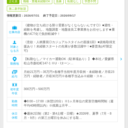
正社員
職種・業種未経験OK
急募
転勤なし
学歴不問
第二新卒歓迎
情報更新日：2026/07/31
終了予定日：
2026/09/17
《建物が立ち続ける限り需要がなくならないんです◎》■適性・
経験を考慮し、地盤調査・地盤改良工事業務をお任せします★重
仕事内容
機のICT化で負担軽減中！
《意欲・人柄重視◎カジュアルスタイルの面接1回》■資格取得支
援あり！未経験スタートの先輩が多数活躍中！■要普免(AT限定
対象と
可)
なる方
【転勤なし／マイカー通勤OK（駐車場あり）】 ◆本社／愛媛県
松山市森松町147-1 ※U・Iターン…
勤務地
月給21万円～35万円+各種手当初年度月収例・未経験者／月収23
万円・経験者／月収30万円※各種手当込み※経験・スキ…
給与
300万円～500万円
初年度
年収
◆8:00～17:00（休憩120分）※1ヶ月単位の変形労働時間制（週
勤務
時間
平均40時間以内）※残業は月平…
◆週休2日制（第2・第4土曜・日曜）★2026年、夏季（7月・8
休日
休暇
月・9月）の第三土曜日を休みにする取…