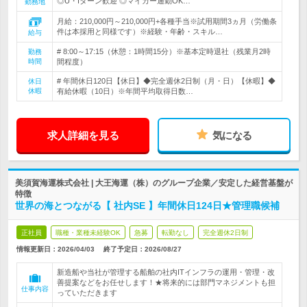
◎U・Iターン歓迎 ◎マイカー通勤OK…
勤務地
月給：210,000円～210,000円+各種手当※試用期間3ヵ月（労働条
件は本採用と同様です）※経験・年齢・スキル…
給与
# 8:00～17:15（休憩：1時間15分）※基本定時退社（残業月2時
勤務
時間
間程度）
# 年間休日120日【休日】◆完全週休2日制（月・日）【休暇】◆
休日
休暇
有給休暇（10日）※年間平均取得日数…
求人詳細を見る
気になる
美須賀海運株式会社 | 大王海運（株）のグループ企業／安定した経営基盤が
特徴
世界の海とつながる【 社内SE 】年間休日124日★管理職候補
正社員
職種・業種未経験OK
急募
転勤なし
完全週休2日制
情報更新日：2026/04/03
終了予定日：
2026/08/27
新造船や当社が管理する船舶の社内ITインフラの運用・管理・改
善提案などをお任せします！★将来的には部門マネジメントも担
仕事内容
っていただきます