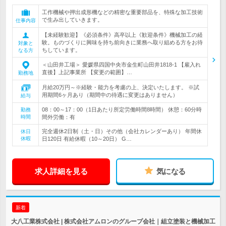
工作機械や押出成形機などの精密な重要部品を、特殊な加工技術
で生み出していきます。
仕事内容
【未経験歓迎】《必須条件》高卒以上《歓迎条件》機械加工の経
験。ものづくりに興味を持ち前向きに業務へ取り組める方をお待
対象と
ちしています。
なる方
＜山田井工場＞ 愛媛県四国中央市金生町山田井1818-1 【雇入れ
直後】上記事業所 【変更の範囲】…
勤務地
月給20万円～※経験・能力を考慮の上、決定いたします。 ※試
用期間6ヶ月あり（期間中の待遇に変更はありません）
給与
08：00～17：00（1日あたり所定労働時間8時間） 休憩：60分時
勤務
時間
間外労働：有
完全週休2日制（土・日）その他（会社カレンダーあり） 年間休
休日
休暇
日120日 有給休暇（10～20日） G…
求人詳細を見る
気になる
新着
大八工業株式会社 | 株式会社アムロンのグループ会社｜組立塗装と機械加工