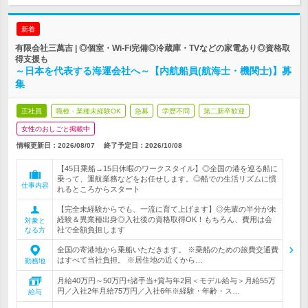
新着
有限会社三萬吉 | ◎個室・Wi-Fi完備◎冷蔵庫・TVなどの家電あり◎資格取
得支援も
～日本を代表する海運会社へ～【内航船員(航海士・機関士)】募
集
正社員
職種・業種未経験OK
急募
学歴不問
第二新卒歓迎
女性のおしごと掲載中
情報更新日：2026/08/07
終了予定日：
2026/10/08
【45日乗船→15日休暇のワークスタイル】◎全国の港を巡る船に
乗って、運航業務などをお任せします。◎船での生活リズムに慣
仕事内容
れるところからスタート
【完全未経験からでも、一流に育て上げます】◎先輩の半分が未
経験＆異業種出身◎入社後の資格取得OK！もちろん、費用は会
対象と
社で全額負担します
なる方
全国の寄港地から乗船いただきます。 ※乗船のための旅費交通費
はすべて当社負担。 ※居住地の近くから…
勤務地
月給40万円～50万円+諸手当+賞与年2回＜モデル給与＞月給55万
円／入社2年月給75万円／入社6年※経験・年齢・ス…
給与