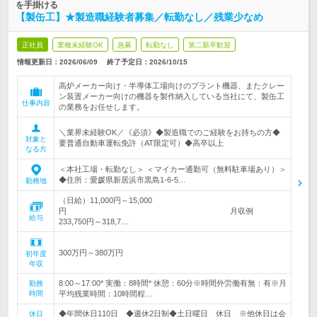
を手掛ける
【製缶工】★製造職経験者募集／転勤なし／残業少なめ
正社員
業種未経験OK
急募
転勤なし
第二新卒歓迎
情報更新日：2026/06/09
終了予定日：
2026/10/15
高炉メーカー向け・半導体工場向けのプラント機器、またクレー
ン装置メーカー向けの機器を製作納入している当社にて、製缶工
仕事内容
の業務をお任せします。
＼業界未経験OK／《必須》◆製造職でのご経験をお持ちの方◆
対象と
要普通自動車運転免許（AT限定可）◆高卒以上
なる方
＜本社工場・転勤なし＞ ＜マイカー通勤可（無料駐車場あり）＞
◆住所：愛媛県新居浜市黒島1-6-5…
勤務地
（日給）11,000円～15,000
円 月収例
給与
233,750円～318,7…
300万円～380万円
初年度
年収
8:00～17:00* 実働：8時間* 休憩：60分※時間外労働有無：有※月
勤務
時間
平均残業時間：10時間程…
◆年間休日110日 ◆週休2日制◆土日曜日 休日 ※他休日は会
休日