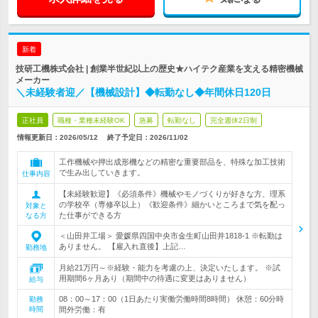
新着
技研工機株式会社 | 創業半世紀以上の歴史★ハイテク産業を支える精密機械
メーカー
＼未経験者迎／【機械設計】◆転勤なし◆年間休日120日
正社員
職種・業種未経験OK
急募
転勤なし
完全週休2日制
情報更新日：2026/05/12
終了予定日：
2026/11/02
工作機械や押出成形機などの精密な重要部品を、特殊な加工技術
で生み出していきます。
仕事内容
【未経験歓迎】《必須条件》機械やモノづくりが好きな方、理系
の学校卒（専修卒以上）《歓迎条件》細かいところまで気を配っ
対象と
た仕事ができる方
なる方
＜山田井工場＞ 愛媛県四国中央市金生町山田井1818-1 ※転勤は
ありません。 【雇入れ直後】上記…
勤務地
月給21万円～※経験・能力を考慮の上、決定いたします。 ※試
用期間6ヶ月あり（期間中の待遇に変更はありません）
給与
08：00～17：00（1日あたり実働労働時間8時間） 休憩：60分時
勤務
時間
間外労働：有