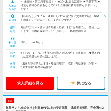
＜ 未経験・第二新卒歓迎！＞ ★20代社員も活躍中 ★学歴不問 ★
特別な資格や経験もなくてOK！入社後に資格取得もサポートし
対象と
ます！
なる方
【転勤なし／マイカー通勤OK／駐車場完備／交通費支給】 希望
を考慮して今治本社・松山支店のいずれか…
勤務地
月給25万円～＋諸手当※年齢・経験・能力を考慮の上、優遇いた
します。※固定残業代（2万3,500円～、15時間相当分…
給与
360万円～460万円
初年度
年収
# 8：00～17：00（実働7.5時間／休憩90分）※夜勤なし◆基本的
勤務
時間
には定時退社※繁忙期には月2…
* 週休2日制(第2土曜日・毎週日曜日)、祝日* 有給休暇（10日～）
休日
休暇
* 夏季休暇* 年末年始休暇*…
求人詳細を見る
気になる
新着
亀井サンキ株式会社 | 創業40年以上の安定基盤｜残業月5時間、完全週休2