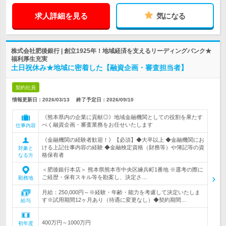
求人詳細を見る
気になる
株式会社肥後銀行 | 創立1925年！地域経済を支えるリーディングバンク★
福利厚生充実
土日祝休み★地域に密着した【融資企画・審査担当者】
契約社員
情報更新日：2026/03/13
終了予定日：
2026/09/10
《熊本県内の企業に貢献◎》地域金融機関としての役割を果たす
べく融資企画・審査業務をお任せいたします
仕事内容
《金融機関の経験者歓迎！》【必須】◆大卒以上 ◆金融機関にお
ける上記仕事内容の経験 ◆金融検定資格（財務等）や簿記等の資
対象と
格保有者
なる方
＜肥後銀行本店＞ 熊本県熊本市中央区練兵町1番地 ※選考の際に
ご経歴・保有スキル等を勘案し、決定さ…
勤務地
月給：250,000円～※経験・年齢・能力を考慮して決定いたしま
す※試用期間12ヶ月あり（待遇に変更なし）◆契約期間…
給与
400万円～1000万円
初年度