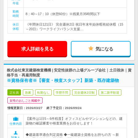
年収
勤務
8：40～17：10（休憩60分）※残業月35時間以下
時間
《年間休日121日》 完全週休2日 祝日年末年始休暇有給休暇（15
休日
休暇
～20日）ワークライフバランス支援…
求人詳細を見る
気になる
株式会社東京建築検査機構 | 安定性抜群の上場グループ会社｜土日祝休｜資
格手当・再雇用制度
※資格保有者※【審査・検査スタッフ】新築・既存建築物
正社員
急募
転勤なし
学歴不問
完全週休2日制
第二新卒歓迎
女性のおしごと掲載中
情報更新日：2026/03/27
終了予定日：
2026/09/24
【案件は1日5～6件程度】オフィスビルやマンションなどの、建
築物の確認審査や検査業務をお任せします！
仕事内容
◆建築基準適合判定資格 ◆一級建築士資格をお持ちの方 ～新
対象と