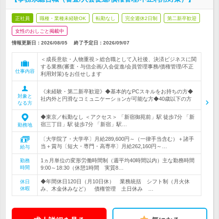
正社員
職種・業種未経験OK
転勤なし
完全週休2日制
第二新卒歓迎
女性のおしごと掲載中
情報更新日：2026/08/05
終了予定日：
2026/09/07
＜成長意欲・人物重視＞総合職として入社後、決済ビジネスに関
する業務(審査・与信企画/入会促進/会員管理事務/債権管理/不正
仕事内容
利用対策)をお任せします
《未経験・第二新卒歓迎》◆基本的なPCスキルをお持ちの方◆
対象と
社内外と円滑なコミュニケーションが可能な方◆40歳以下の方
なる方
◆東京／転勤なし ＜アクセス＞ 「新宿御苑前」駅 徒歩7分 「新
宿三丁目」駅 徒歩7分 「新宿」駅…
勤務地
〔大学院了・大学卒〕月給289,600円～（一律手当含む）＋諸手
当＋賞与〔短大・専門・高専卒〕月給262,160円～…
給与
1ヵ月単位の変形労働時間制（週平均40時間以内）主な勤務時間
勤務
時間
9:00～18:30（休憩1時間 実質8…
◆年間休日120日（月10日休） 業務統括 シフト制（月火休
休日
休暇
み、木金休みなど） 債権管理 土日休み …