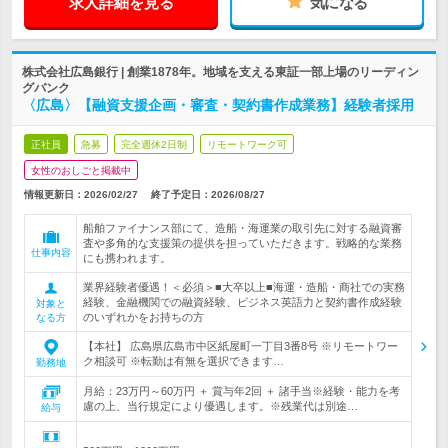
求人詳細を見る
気になる
株式会社広島銀行 | 創業1878年。地域を支える東証一部上場のリーディン
グバンク
〈広島〉【融資支援企画・審査・契約書作成業務】経験者採用
正社員
急募
完全週休2日制
リモートワーク可
女性のおしごと掲載中
情報更新日：2026/02/27
終了予定日：
2026/08/27
船舶ファイナンス部にて、造船・海運業の取引先に対する融資審
査や多角的な支援策の提供を担っていただきます。戦略的な業務
仕事内容
にも携われます。
業界経験者優遇！＜必須＞■大卒以上■海運・造船・商社での実務
経験、金融機関での融資経験、ビジネス英語力と契約書作成経験
対象と
のいずれかをお持ちの方
なる方
【本社】 広島県広島市中区紙屋町一丁目3番8号 ※リモートワー
ク相談可 ※転勤は有無を選択できます…
勤務地
月給：23万円～60万円 ＋ 賞与年2回 ＋ 諸手当※経験・能力を考
慮の上、当行規定により優遇します。※残業代は別途…
給与