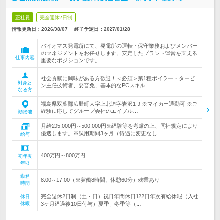
正社員
完全週休2日制
情報更新日：2026/08/07
終了予定日：
2027/01/28
バイオマス発電所にて、発電所の運転・保守業務およびメンバー
のマネジメントをお任せします。安定したプラント運営を支える
仕事内容
重要なポジションです。
社会貢献に興味がある方歓迎！＜必須＞第1種ボイラー・タービ
対象と
ン主任技術者、要普免、基本的なPCスキル
なる方
福島県双葉郡広野町大字上北迫字岩沢1-9 ※マイカー通勤可 ※ご
経験に応じてグループ会社のエイブル…
勤務地
月給205,000円～500,000円※経験等を考慮の上、同社規定により
優遇します。※試用期間3ヶ月（待遇に変更なし…
給与
400万円～800万円
初年度
年収
勤務
8:00～17:00（※実働8時間、休憩60分）残業あり
時間
完全週休2日制（土・日）祝日年間休日122日年次有給休暇（入社
休日
休暇
3ヶ月経過後10日付与）夏季、冬季等（…