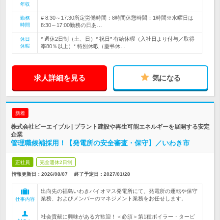
年収
# 8:30～17:30所定労働時間：8時間休憩時間：1時間※水曜日は
勤務
時間
8:30～17:00勤務の日あ…
* 週休2日制（土、日）* 祝日* 有給休暇（入社日より付与／取得
休日
休暇
率80％以上）* 特別休暇（慶弔休…
求人詳細を見る
気になる
新着
株式会社ビーエイブル | プラント建設や再生可能エネルギーを展開する安定
企業
管理職候補採用！【発電所の安全審査・保守】／いわき市
正社員
完全週休2日制
情報更新日：2026/08/07
終了予定日：
2027/01/28
出向先の福島いわきバイオマス発電所にて、発電所の運転や保守
業務、およびメンバーのマネジメント業務をお任せします。
仕事内容
社会貢献に興味がある方歓迎！＜必須＞第1種ボイラー・タービ