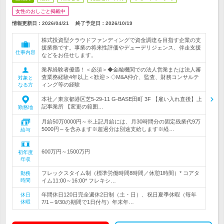
女性のおしごと掲載中
情報更新日：2026/04/21
終了予定日：
2026/10/19
株式投資型クラウドファンディングで資金調達を目指す企業の支
援業務です。事業の将来性評価やデューデリジェンス、伴走支援
仕事内容
などをお任せします。
業界経験者優遇！＜必須＞◆金融機関での法人営業または法人審
査業務経験4年以上＜歓迎＞◇M&A仲介、監査、財務コンサルテ
対象と
ィング等の経験
なる方
本社／東京都港区芝5-29-11 G-BASE田町 3F 【雇い入れ直後】上
記事業所 【変更の範囲…
勤務地
月給50万0000円～※上記月給には、月30時間分の固定残業代9万
5000円～を含みます※超過分は別途支給します※経…
給与
600万円～1500万円
初年度
年収
フレックスタイム制（標準労働時間8時間／休憩1時間）* コアタ
勤務
時間
イム11:00～16:00* フレキシ…
年間休日120日完全週休2日制（土・日）、祝日夏季休暇（毎年
休日
休暇
7/1～9/30の期間で1日付与）年末年…