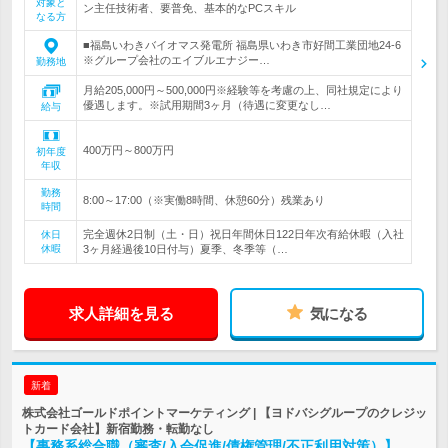
対象と
ン主任技術者、要普免、基本的なPCスキル
なる方
■福島いわきバイオマス発電所 福島県いわき市好間工業団地24-6
※グループ会社のエイブルエナジー…
勤務地
月給205,000円～500,000円※経験等を考慮の上、同社規定により
優遇します。※試用期間3ヶ月（待遇に変更なし…
給与
400万円～800万円
初年度
年収
勤務
8:00～17:00（※実働8時間、休憩60分）残業あり
時間
完全週休2日制（土・日）祝日年間休日122日年次有給休暇（入社
休日
休暇
3ヶ月経過後10日付与）夏季、冬季等（…
求人詳細を見る
気になる
新着
株式会社ゴールドポイントマーケティング | 【ヨドバシグループのクレジッ
トカード会社】新宿勤務・転勤なし
【事務系総合職（審査/入会促進/債権管理/不正利用対策）】