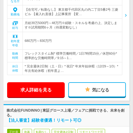
なる方
【在宅可／転勤なし】 東京都千代田区丸の内二丁目5番2号 三菱
ビル 【雇入れ直後】上記事業所 【変…
勤務地
月給39万5000円～48万円※経験・スキルを考慮の上、決定しま
す※試用期間6ヶ月（待遇変動なし）
給与
680万円～830万円
初年度
年収
フレックスタイム制* 標準労働時間／1日7時間15分／休憩60分*
勤務
時間
標準的な労働時間帯／9:15～1…
* 完全週休2日制（土・日）* 祝日* 年末年始休暇（12/29～1/3）*
休日
休暇
年次有給休暇（初年度よ…
求人詳細を見る
気になる
株式会社FUNDINNO | 東証グロース上場／フェアに挑戦できる、未来を創
る。
【法人審査】経験者優遇！リモート可◎
正社員
急募
転勤なし
完全週休2日制
リモートワーク可