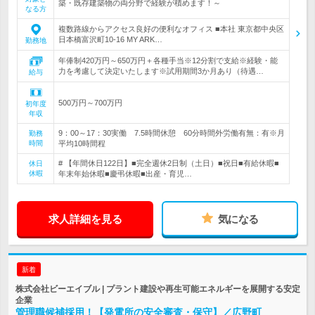
築・既存建築物の両分野で経験が積めます！～
なる方
複数路線からアクセス良好の便利なオフィス ■本社 東京都中央区
日本橋富沢町10-16 MY ARK…
勤務地
年俸制420万円～650万円＋各種手当※12分割で支給※経験・能
力を考慮して決定いたします※試用期間3か月あり（待遇…
給与
500万円～700万円
初年度
年収
9：00～17：30実働 7.5時間休憩 60分時間外労働有無：有※月
勤務
時間
平均10時間程
# 【年間休日122日】■完全週休2日制（土日）■祝日■有給休暇■
休日
休暇
年末年始休暇■慶弔休暇■出産・育児…
求人詳細を見る
気になる
新着
株式会社ビーエイブル | プラント建設や再生可能エネルギーを展開する安定
企業
管理職候補採用！【発電所の安全審査・保守】／広野町