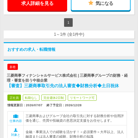
求人詳細を見る
気になる
1
1～1件 (全1件中)
おすすめの求人・転職情報
新着
三菱商事フィナンシャルサービス株式会社 | 三菱商事グループの財務・経
理・審査を担う中核企業
【審査】三菱商事取引先の法人審査◆財務分析◆土日祝休
正社員
転勤なし
完全週休2日制
リモートワーク可
情報更新日：2026/07/07
終了予定日：
2026/12/28
三菱商事およびグループ会社の取引先に対する財務分析や信用評
価を通じ、売買や投融資の意思決定支援をお任せします。
仕事内容
金融・事業法人での経験を活かす！＜必須要件＞大卒以上、法人
対象と
融資または法人審査の経験、財務分析の知識