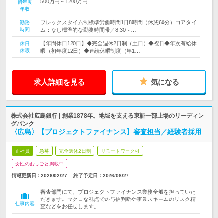
500万円～1200万円
初年度
年収
フレックスタイム制標準労働時間1日8時間（休憩60分）コアタイ
勤務
時間
ム：なし標準的な勤務時間帯／8:30～…
【年間休日120日】◆完全週休2日制（土日）◆祝日◆年次有給休
休日
休暇
暇（初年度12日）◆連続休暇制度（年1…
求人詳細を見る
気になる
株式会社広島銀行 | 創業1878年。地域を支える東証一部上場のリーディン
グバンク
〈広島〉【プロジェクトファイナンス】審査担当／経験者採用
正社員
急募
完全週休2日制
リモートワーク可
女性のおしごと掲載中
情報更新日：2026/02/27
終了予定日：
2026/08/27
審査部門にて、プロジェクトファイナンス業務全般を担っていた
だきます。マクロな視点での与信判断や事業スキームのリスク精
仕事内容
査などをお任せします。