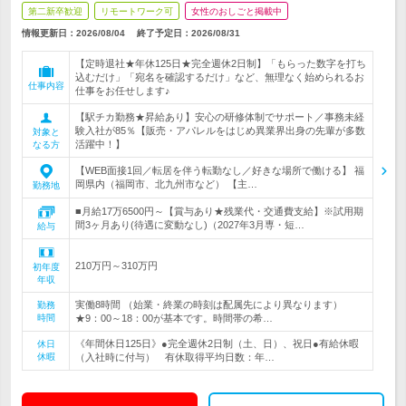
第二新卒歓迎
リモートワーク可
女性のおしごと掲載中
情報更新日：2026/08/04
終了予定日：
2026/08/31
【定時退社★年休125日★完全週休2日制】「もらった数字を打ち
込むだけ」「宛名を確認するだけ」など、無理なく始められるお
仕事内容
仕事をお任せします♪
【駅チカ勤務★昇給あり】安心の研修体制でサポート／事務未経
験入社が85％【販売・アパレルをはじめ異業界出身の先輩が多数
対象と
活躍中！】
なる方
【WEB面接1回／転居を伴う転勤なし／好きな場所で働ける】 福
岡県内（福岡市、北九州市など） 【主…
勤務地
■月給17万6500円～【賞与あり★残業代・交通費支給】※試用期
間3ヶ月あり(待遇に変動なし)（2027年3月専・短…
給与
210万円～310万円
初年度
年収
実働8時間 （始業・終業の時刻は配属先により異なります）
勤務
時間
★9：00～18：00が基本です。時間帯の希…
《年間休日125日》●完全週休2日制（土、日）、祝日●有給休暇
休日
休暇
（入社時に付与） 有休取得平均日数：年…