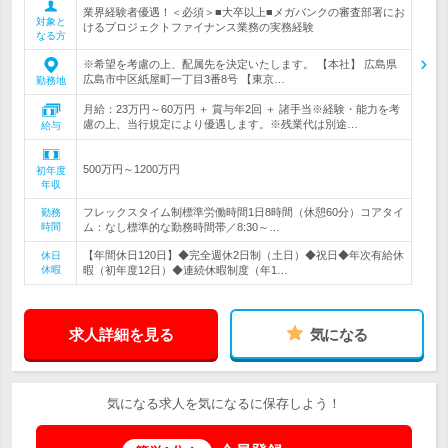
業界経験者優遇！＜必須＞■大卒以上■メガバンクの審査部署にお
対象と
けるプロジェクトファイナンス業務の実務経験
なる方
※希望を考慮の上、配属先を決定いたします。 【本社】 広島県
広島市中区紙屋町一丁目3番8号 【東京…
勤務地
月給：23万円～60万円 ＋ 賞与年2回 ＋ 諸手当※経験・能力を考
慮の上、当行規定により優遇します。※残業代は別途…
給与
500万円～1200万円
初年度
年収
フレックスタイム制標準労働時間1日8時間（休憩60分）コアタイ
勤務
時間
ム：なし標準的な勤務時間帯／8:30～…
【年間休日120日】◆完全週休2日制（土日）◆祝日◆年次有給休
休日
休暇
暇（初年度12日）◆連続休暇制度（年1…
求人詳細を見る
気になる
気になる求人を気になるに保存しよう！