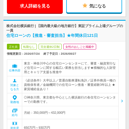
求人詳細を見る
気になる
株式会社横浜銀行 | 【国内最大級の地方銀行】東証プライム上場グループの
一員
住宅ローンの【推進・審査担当】★年間休日121日
正社員
転勤なし
完全週休2日制
女性のおしごと掲載中
情報更新日：2026/07/24
終了予定日：
2026/08/27
東京・神奈川中心の住宅ローンセンターにて、審査・融資実行な
ど住宅ローンに関する幅広い業務を担当します★積極的な人財登
仕事内容
用とキャリア支援を推進中
《必須条件》大卒以上／普通自動車運転免許／証券外務員一種の
資格保有者／金融機関での住宅ローン推進・審査経験3年以上 ★
対象と
家賃補給金あり！
なる方
◎神奈川県、東京都を中心とした横浜銀行の各住宅ローンセンタ
ーでの勤務です。
勤務地
月給：350,000円～432,000円
給与
650万円～930万円
初年度