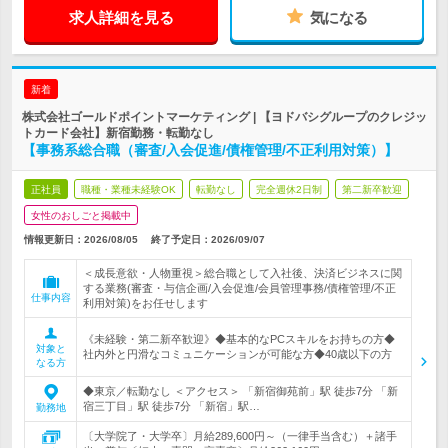
求人詳細を見る
気になる
新着
株式会社ゴールドポイントマーケティング | 【ヨドバシグループのクレジッ
トカード会社】新宿勤務・転勤なし
【事務系総合職（審査/入会促進/債権管理/不正利用対策）】
正社員
職種・業種未経験OK
転勤なし
完全週休2日制
第二新卒歓迎
女性のおしごと掲載中
情報更新日：2026/08/05
終了予定日：
2026/09/07
＜成長意欲・人物重視＞総合職として入社後、決済ビジネスに関
する業務(審査・与信企画/入会促進/会員管理事務/債権管理/不正
仕事内容
利用対策)をお任せします
《未経験・第二新卒歓迎》◆基本的なPCスキルをお持ちの方◆
対象と
社内外と円滑なコミュニケーションが可能な方◆40歳以下の方
なる方
◆東京／転勤なし ＜アクセス＞ 「新宿御苑前」駅 徒歩7分 「新
宿三丁目」駅 徒歩7分 「新宿」駅…
勤務地
〔大学院了・大学卒〕月給289,600円～（一律手当含む）＋諸手