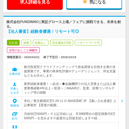
求人詳細を見る
気になる
株式会社FUNDINNO | 東証グロース上場／フェアに挑戦できる、未来を創
る。
【法人審査】経験者優遇！リモート可◎
正社員
急募
転勤なし
完全週休2日制
リモートワーク可
女性のおしごと掲載中
情報更新日：2026/04/21
終了予定日：
2026/10/19
株式投資型クラウドファンディングで資金調達を目指す企業の支
援業務です。事業の将来性評価やデューデリジェンス、伴走支援
仕事内容
などをお任せします。
業界経験者優遇！＜必須＞◆金融機関での法人営業または法人審
査業務経験4年以上＜歓迎＞◇M&A仲介、監査、財務コンサルテ
対象と
ィング等の経験
なる方
本社／東京都港区芝5-29-11 G-BASE田町 3F 【雇い入れ直後】上
記事業所 【変更の範囲…
勤務地
月給50万0000円～※上記月給には、月30時間分の固定残業代9万
5000円～を含みます※超過分は別途支給します※経…
給与