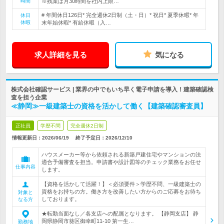
時間
※残業は月30時間を社内上限…
# 年間休日126日* 完全週休2日制（土・日）* 祝日* 夏季休暇* 年
休日
休暇
末年始休暇* 有給休暇（入…
求人詳細を見る
気になる
株式会社確認サービス | 業界の中でもいち早く電子申請を導入！建築確認検
査を担う企業
≪静岡≫一級建築士の資格を活かして働く【建築確認審査員】
正社員
学歴不問
完全週休2日制
情報更新日：2026/06/19
終了予定日：
2026/12/10
ハウスメーカー等から依頼される新築戸建住宅やマンションの法
適合予備審査を担当。申請書や設計図等のチェック業務をお任せ
仕事内容
します。
【資格を活かして活躍！】＜必須要件＞学歴不問、一級建築士の
資格をお持ちの方。働き方を改善したい方からのご応募をお待ち
対象と
しております。
なる方
★転勤当面なし／各支店への配属となります。 【静岡支店】 静
岡県静岡市葵区御幸町11-10 第一生…
勤務地