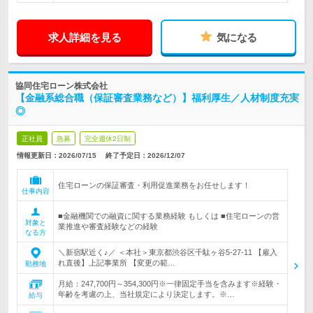
求人詳細を見る
気になる
協同住宅ローン株式会社
【金融系総合職（保証審査業務など）】福利厚生／人材制度充実
◎
正社員
急募
完全週休2日制
情報更新日：2026/07/15
終了予定日：
2026/12/07
住宅ローンの保証審査・利用促進業務をお任せします！
仕事内容
■金融機関での融資に関する業務経験 もしくは ■住宅ローンの営
対象と
業推進や審査経験などの経験
なる方
＼新宿駅近く♪／ ＜本社＞東京都渋谷区千駄ヶ谷5-27-11 【雇入
れ直後】上記事業所 【変更の範…
勤務地
月給：247,700円～354,300円※一律固定手当を含みます※経験・
年齢を考慮の上、当社規定により決定します。※…
給与