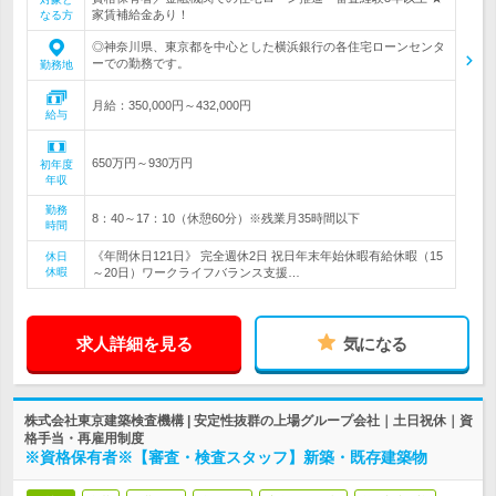
家賃補給金あり！
なる方
◎神奈川県、東京都を中心とした横浜銀行の各住宅ローンセンタ
ーでの勤務です。
勤務地
月給：350,000円～432,000円
給与
650万円～930万円
初年度
年収
勤務
8：40～17：10（休憩60分）※残業月35時間以下
時間
《年間休日121日》 完全週休2日 祝日年末年始休暇有給休暇（15
休日
休暇
～20日）ワークライフバランス支援…
求人詳細を見る
気になる
株式会社東京建築検査機構 | 安定性抜群の上場グループ会社｜土日祝休｜資
格手当・再雇用制度
※資格保有者※【審査・検査スタッフ】新築・既存建築物