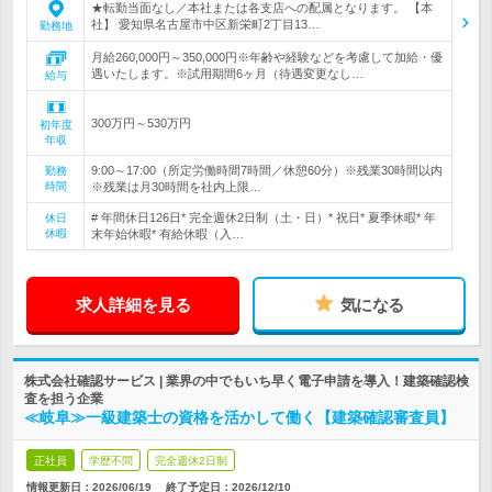
★転勤当面なし／本社または各支店への配属となります。 【本
社】 愛知県名古屋市中区新栄町2丁目13…
勤務地
月給260,000円～350,000円※年齢や経験などを考慮して加給・優
遇いたします。※試用期間6ヶ月（待遇変更なし…
給与
300万円～530万円
初年度
年収
9:00～17:00（所定労働時間7時間／休憩60分）※残業30時間以内
勤務
時間
※残業は月30時間を社内上限…
# 年間休日126日* 完全週休2日制（土・日）* 祝日* 夏季休暇* 年
休日
休暇
末年始休暇* 有給休暇（入…
求人詳細を見る
気になる
株式会社確認サービス | 業界の中でもいち早く電子申請を導入！建築確認検
査を担う企業
≪岐阜≫一級建築士の資格を活かして働く【建築確認審査員】
正社員
学歴不問
完全週休2日制
情報更新日：2026/06/19
終了予定日：
2026/12/10