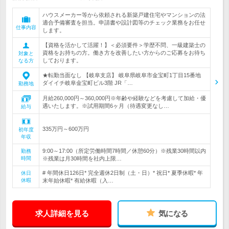
ハウスメーカー等から依頼される新築戸建住宅やマンションの法
適合予備審査を担当。申請書や設計図等のチェック業務をお任せ
仕事内容
します。
【資格を活かして活躍！】＜必須要件＞学歴不問、一級建築士の
資格をお持ちの方。働き方を改善したい方からのご応募をお待ち
対象と
しております。
なる方
★転勤当面なし 【岐阜支店】 岐阜県岐阜市金宝町1丁目15番地
ダイイチ岐阜金宝町ビル3階 JR「…
勤務地
月給260,000円～360,000円※年齢や経験などを考慮して加給・優
遇いたします。※試用期間6ヶ月（待遇変更なし…
給与
335万円～600万円
初年度
年収
9:00～17:00（所定労働時間7時間／休憩60分）※残業30時間以内
勤務
時間
※残業は月30時間を社内上限…
# 年間休日126日* 完全週休2日制（土・日）* 祝日* 夏季休暇* 年
休日
休暇
末年始休暇* 有給休暇（入…
求人詳細を見る
気になる