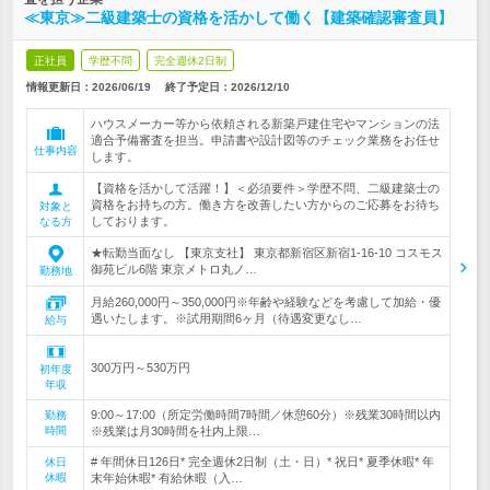
≪東京≫二級建築士の資格を活かして働く【建築確認審査員】
正社員
学歴不問
完全週休2日制
情報更新日：2026/06/19
終了予定日：
2026/12/10
ハウスメーカー等から依頼される新築戸建住宅やマンションの法
適合予備審査を担当。申請書や設計図等のチェック業務をお任せ
仕事内容
します。
【資格を活かして活躍！】＜必須要件＞学歴不問、二級建築士の
資格をお持ちの方。働き方を改善したい方からのご応募をお待ち
対象と
しております。
なる方
★転勤当面なし 【東京支社】 東京都新宿区新宿1-16-10 コスモス
御苑ビル6階 東京メトロ丸ノ…
勤務地
月給260,000円～350,000円※年齢や経験などを考慮して加給・優
遇いたします。※試用期間6ヶ月（待遇変更なし…
給与
300万円～530万円
初年度
年収
9:00～17:00（所定労働時間7時間／休憩60分）※残業30時間以内
勤務
時間
※残業は月30時間を社内上限…
# 年間休日126日* 完全週休2日制（土・日）* 祝日* 夏季休暇* 年
休日
休暇
末年始休暇* 有給休暇（入…