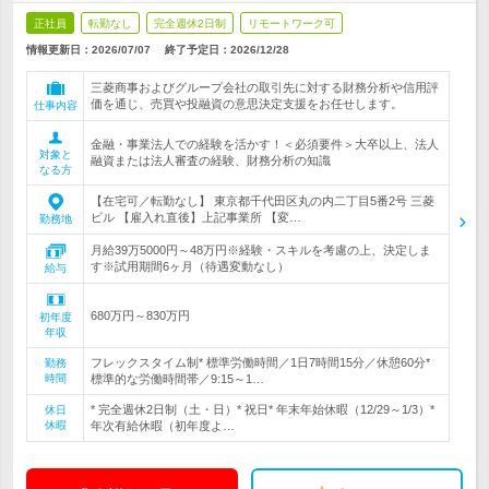
正社員
転勤なし
完全週休2日制
リモートワーク可
情報更新日：2026/07/07
終了予定日：
2026/12/28
三菱商事およびグループ会社の取引先に対する財務分析や信用評
価を通じ、売買や投融資の意思決定支援をお任せします。
仕事内容
金融・事業法人での経験を活かす！＜必須要件＞大卒以上、法人
対象と
融資または法人審査の経験、財務分析の知識
なる方
【在宅可／転勤なし】 東京都千代田区丸の内二丁目5番2号 三菱
ビル 【雇入れ直後】上記事業所 【変…
勤務地
月給39万5000円～48万円※経験・スキルを考慮の上、決定しま
す※試用期間6ヶ月（待遇変動なし）
給与
680万円～830万円
初年度
年収
フレックスタイム制* 標準労働時間／1日7時間15分／休憩60分*
勤務
時間
標準的な労働時間帯／9:15～1…
* 完全週休2日制（土・日）* 祝日* 年末年始休暇（12/29～1/3）*
休日
休暇
年次有給休暇（初年度よ…