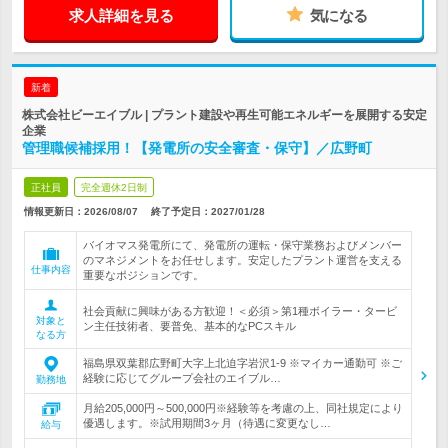
求人詳細を見る
気になる
新着
株式会社ビーエイブル | プラント建設や再生可能エネルギーを展開する安定
企業
管理職候補採用！【発電所の安全審査・保守】／広野町
正社員
完全週休2日制
情報更新日：2026/08/07
終了予定日：
2027/01/28
バイオマス発電所にて、発電所の運転・保守業務およびメンバー
のマネジメントをお任せします。安定したプラント運営を支える
仕事内容
重要なポジションです。
社会貢献に興味がある方歓迎！＜必須＞第1種ボイラー・タービ
対象と
ン主任技術者、要普免、基本的なPCスキル
なる方
福島県双葉郡広野町大字上北迫字岩沢1-9 ※マイカー通勤可 ※ご
経験に応じてグループ会社のエイブル…
勤務地
月給205,000円～500,000円※経験等を考慮の上、同社規定により
優遇します。※試用期間3ヶ月（待遇に変更なし…
給与