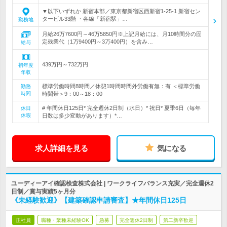
▼以下いずれか 新宿本部／東京都新宿区西新宿1-25-1 新宿セン
タービル33階 ・各線「新宿駅」…
勤務地
月給26万7600円～46万5850円※上記月給には、月10時間分の固
定残業代（1万9400円～3万400円）を含み…
給与
439万円～732万円
初年度
年収
標準労働時間8時間／休憩1時間時間外労働有無：有 ＜標準労働
勤務
時間
時間帯＞9：00～18：00
# 年間休日125日* 完全週休2日制（水日）* 祝日* 夏季6日（毎年
休日
休暇
日数は多少変動があります）*…
求人詳細を見る
気になる
ユーディーアイ確認検査株式会社 | ワークライフバランス充実／完全週休2
日制／賞与実績5ヶ月分
《未経験歓迎》【建築確認申請審査】★年間休日125日
正社員
職種・業種未経験OK
急募
完全週休2日制
第二新卒歓迎