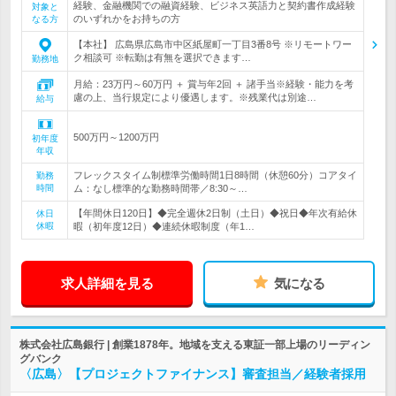
経験、金融機関での融資経験、ビジネス英語力と契約書作成経験
対象と
のいずれかをお持ちの方
なる方
【本社】 広島県広島市中区紙屋町一丁目3番8号 ※リモートワー
ク相談可 ※転勤は有無を選択できます…
勤務地
月給：23万円～60万円 ＋ 賞与年2回 ＋ 諸手当※経験・能力を考
慮の上、当行規定により優遇します。※残業代は別途…
給与
500万円～1200万円
初年度
年収
フレックスタイム制標準労働時間1日8時間（休憩60分）コアタイ
勤務
時間
ム：なし標準的な勤務時間帯／8:30～…
【年間休日120日】◆完全週休2日制（土日）◆祝日◆年次有給休
休日
休暇
暇（初年度12日）◆連続休暇制度（年1…
求人詳細を見る
気になる
株式会社広島銀行 | 創業1878年。地域を支える東証一部上場のリーディン
グバンク
〈広島〉【プロジェクトファイナンス】審査担当／経験者採用