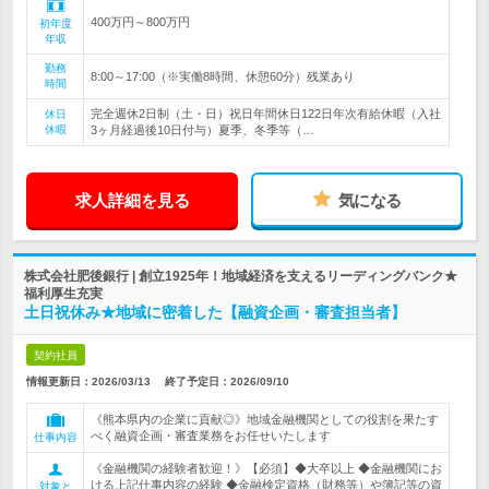
400万円～800万円
初年度
年収
勤務
8:00～17:00（※実働8時間、休憩60分）残業あり
時間
完全週休2日制（土・日）祝日年間休日122日年次有給休暇（入社
休日
休暇
3ヶ月経過後10日付与）夏季、冬季等（…
求人詳細を見る
気になる
株式会社肥後銀行 | 創立1925年！地域経済を支えるリーディングバンク★
福利厚生充実
土日祝休み★地域に密着した【融資企画・審査担当者】
契約社員
情報更新日：2026/03/13
終了予定日：
2026/09/10
《熊本県内の企業に貢献◎》地域金融機関としての役割を果たす
べく融資企画・審査業務をお任せいたします
仕事内容
《金融機関の経験者歓迎！》【必須】◆大卒以上 ◆金融機関にお
ける上記仕事内容の経験 ◆金融検定資格（財務等）や簿記等の資
対象と