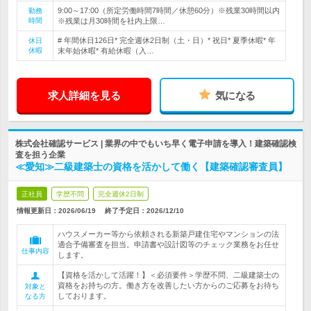
9:00～17:00（所定労働時間7時間／休憩60分）※残業30時間以内
勤務
時間
※残業は月30時間を社内上限…
# 年間休日126日* 完全週休2日制（土・日）* 祝日* 夏季休暇* 年
休日
休暇
末年始休暇* 有給休暇（入…
求人詳細を見る
気になる
株式会社確認サービス | 業界の中でもいち早く電子申請を導入！建築確認検
査を担う企業
≪愛知≫二級建築士の資格を活かして働く【建築確認審査員】
正社員
学歴不問
完全週休2日制
情報更新日：2026/06/19
終了予定日：
2026/12/10
ハウスメーカー等から依頼される新築戸建住宅やマンションの法
適合予備審査を担当。申請書や設計図等のチェック業務をお任せ
仕事内容
します。
【資格を活かして活躍！】＜必須要件＞学歴不問、二級建築士の
資格をお持ちの方。働き方を改善したい方からのご応募をお待ち
対象と
しております。
なる方