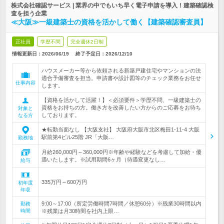
株式会社確認サービス | 業界の中でもいち早く電子申請を導入！建築確認検
査を担う企業
≪大阪≫一級建築士の資格を活かして働く【建築確認審査員】
正社員
学歴不問
完全週休2日制
情報更新日：2026/06/19
終了予定日：
2026/12/10
ハウスメーカー等から依頼される新築戸建住宅やマンションの法
適合予備審査を担当。申請書や設計図等のチェック業務をお任せ
仕事内容
します。
【資格を活かして活躍！】＜必須要件＞学歴不問、一級建築士の
資格をお持ちの方。働き方を改善したい方からのご応募をお待ち
対象と
しております。
なる方
★転勤当面なし 【大阪支社】 大阪府大阪市北区梅田1-11-4 大阪
駅前第4ビル25階 JR「大阪…
勤務地
月給260,000円～360,000円※年齢や経験などを考慮して加給・優
遇いたします。※試用期間6ヶ月（待遇変更なし…
給与
335万円～600万円
初年度
年収
9:00～17:00（所定労働時間7時間／休憩60分）※残業30時間以内
勤務
時間
※残業は月30時間を社内上限…