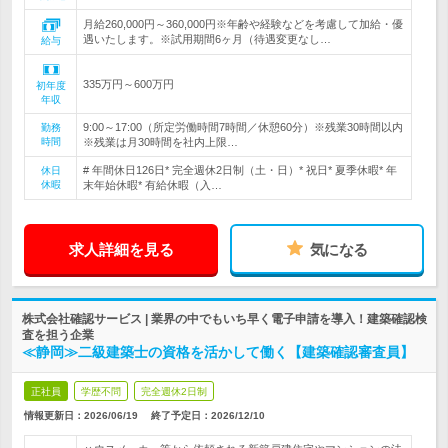
月給260,000円～360,000円※年齢や経験などを考慮して加給・優
遇いたします。※試用期間6ヶ月（待遇変更なし…
給与
335万円～600万円
初年度
年収
9:00～17:00（所定労働時間7時間／休憩60分）※残業30時間以内
勤務
時間
※残業は月30時間を社内上限…
# 年間休日126日* 完全週休2日制（土・日）* 祝日* 夏季休暇* 年
休日
休暇
末年始休暇* 有給休暇（入…
求人詳細を見る
気になる
株式会社確認サービス | 業界の中でもいち早く電子申請を導入！建築確認検
査を担う企業
≪静岡≫二級建築士の資格を活かして働く【建築確認審査員】
正社員
学歴不問
完全週休2日制
情報更新日：2026/06/19
終了予定日：
2026/12/10