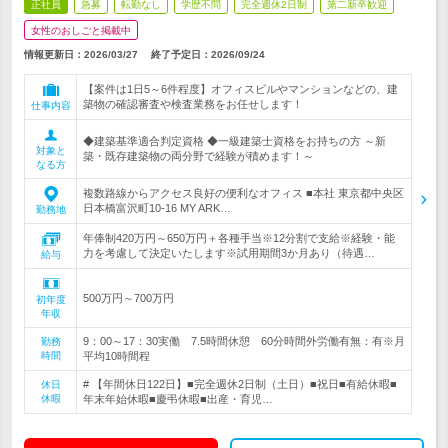
正社員
急募
転勤なし
学歴不問
完全週休2日制
第二新卒歓迎
女性のおしごと掲載中
情報更新日：2026/03/27
終了予定日：
2026/09/24
【案件は1日5～6件程度】オフィスビルやマンションなどの、建
築物の確認審査や検査業務をお任せします！
仕事内容
◆建築基準適合判定資格 ◆一級建築士資格をお持ちの方 ～新
対象と
築・既存建築物の両分野で経験が積めます！～
なる方
複数路線からアクセス良好の便利なオフィス ■本社 東京都中央区
日本橋富沢町10-16 MY ARK…
勤務地
年俸制420万円～650万円＋各種手当※12分割で支給※経験・能
力を考慮して決定いたします※試用期間3か月あり（待遇…
給与
500万円～700万円
初年度
年収
9：00～17：30実働 7.5時間休憩 60分時間外労働有無：有※月
勤務
時間
平均10時間程
# 【年間休日122日】■完全週休2日制（土日）■祝日■有給休暇■
休日
休暇
年末年始休暇■慶弔休暇■出産・育児…