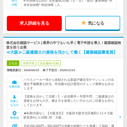
# 年間休日126日* 完全週休2日制（土・日）* 祝日* 夏季休暇* 年
休日
休暇
末年始休暇* 有給休暇（入…
求人詳細を見る
気になる
株式会社確認サービス | 業界の中でもいち早く電子申請を導入！建築確認検
査を担う企業
≪大阪≫二級建築士の資格を活かして働く【建築確認審査員】
正社員
学歴不問
完全週休2日制
情報更新日：2026/06/19
終了予定日：
2026/12/10
ハウスメーカー等から依頼される新築戸建住宅やマンションの法
適合予備審査を担当。申請書や設計図等のチェック業務をお任せ
仕事内容
します。
【資格を活かして活躍！】＜必須要件＞学歴不問、二級建築士の
資格をお持ちの方。働き方を改善したい方からのご応募をお待ち
対象と
しております。
なる方
★転勤当面なし 【大阪支社】 大阪府大阪市北区梅田1-11-4 大阪
駅前第4ビル25階 JR「大阪…
勤務地
月給260,000円～350,000円※年齢や経験などを考慮して加給・優