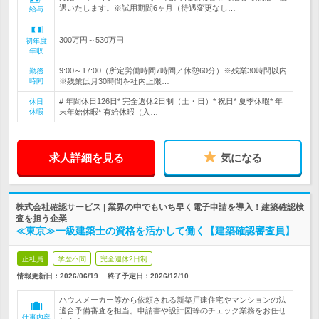
遇いたします。※試用期間6ヶ月（待遇変更なし…
給与
300万円～530万円
初年度
年収
9:00～17:00（所定労働時間7時間／休憩60分）※残業30時間以内
勤務
時間
※残業は月30時間を社内上限…
# 年間休日126日* 完全週休2日制（土・日）* 祝日* 夏季休暇* 年
休日
休暇
末年始休暇* 有給休暇（入…
求人詳細を見る
気になる
株式会社確認サービス | 業界の中でもいち早く電子申請を導入！建築確認検
査を担う企業
≪東京≫一級建築士の資格を活かして働く【建築確認審査員】
正社員
学歴不問
完全週休2日制
情報更新日：2026/06/19
終了予定日：
2026/12/10
ハウスメーカー等から依頼される新築戸建住宅やマンションの法
適合予備審査を担当。申請書や設計図等のチェック業務をお任せ
仕事内容