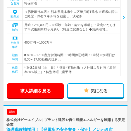
格保有者
なる方
＜肥後銀行本店＞ 熊本県熊本市中央区練兵町1番地 ※選考の際に
ご経歴・保有スキル等を勘案し、決定さ…
勤務地
月給：250,000円～※経験・年齢・能力を考慮して決定いたしま
す※試用期間12ヶ月あり（待遇に変更なし）◆契約期間…
給与
400万円～1000万円
初年度
年収
# 8:30～17:30所定労働時間：8時間休憩時間：1時間※水曜日は
勤務
時間
8:30～17:00勤務の日あ…
* 週休2日制（土、日）* 祝日* 有給休暇（入社日より付与／取得
休日
休暇
率80％以上）* 特別休暇（慶弔休…
求人詳細を見る
気になる
新着
株式会社ビーエイブル | プラント建設や再生可能エネルギーを展開する安定
企業
管理職候補採用！【発電所の安全審査・保守】／いわき市