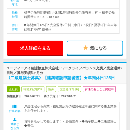
初年度
年収
標準労働時間8時間／休憩1時間時間外労働有無：有 ＜標準労働
勤務
時間
時間帯＞9：00～18：00
# 年間休日125日* 完全週休2日制（水日）* 祝日* 夏季5日* 年末年
休日
休暇
始8日* GW* 慶弔休…
求人詳細を見る
気になる
ユーディーアイ確認検査株式会社 | ワークライフバランス充実／完全週休2
日制／賞与実績5ヶ月分
《二級建築士募集》【建築確認申請審査】★年間休日125日
正社員
職種未経験OK
急募
完全週休2日制
女性のおしごと掲載中
情報更新日：2026/07/31
終了予定日：
2027/01/21
戸建住宅から商業・福祉施設等の建築確認申請に関する審査業務
をお任せします。
仕事内容
資格を活かして働けます！＜必須要件＞◆高卒以上◆二級建築士
対象と
◆普免
なる方