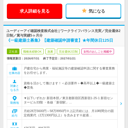
求人詳細を見る
気になる
ユーディーアイ確認検査株式会社 | ワークライフバランス充実／完全週休2
日制／賞与実績5ヶ月分
《一級建築士募集》【建築確認申請審査】★年間休日125日
正社員
職種未経験OK
急募
完全週休2日制
女性のおしごと掲載中
情報更新日：2026/07/31
終了予定日：
2027/01/21
戸建住宅から商業・福祉施設等の建築確認申請に関する審査業務
をお任せします。
仕事内容
資格を活かして働けます！＜必須要件＞◆高卒以上◆一級建築士
対象と
◆普免
なる方
▼以下いずれか 新宿本部／東京都新宿区西新宿1-25-1 新宿セン
タービル33階 ・各線「新宿駅」…
勤務地
月給28万5600円～58万8950円※上記月給には、月10時間分の固
定残業代（2万1300円以上）を含みます※超過…
給与
476万円～896万円