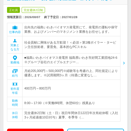
正社員
完全週休2日制
情報更新日：2026/08/07
終了予定日：
2027/01/28
出向先の福島いわきバイオマス発電所にて、発電所の運転や保守
業務、およびメンバーのマネジメント業務をお任せします。
仕事内容
社会貢献に興味がある方歓迎！＜必須＞第1種ボイラー・タービ
対象と
ン主任技術者、要普免、基本的なPCスキル
なる方
■福島いわきバイオマス発電所 福島県いわき市好間工業団地24-6
※グループ会社のエイブルエナジー…
勤務地
月給205,000円～500,000円※経験等を考慮の上、同社規定により
優遇します。※試用期間3ヶ月（待遇に変更なし…
給与
400万円～800万円
初年度
年収
勤務
8:00～17:00（※実働8時間、休憩60分）残業あり
時間
完全週休2日制（土・日）祝日年間休日122日年次有給休暇（入社
休日
休暇
3ヶ月経過後10日付与）夏季、冬季等（…