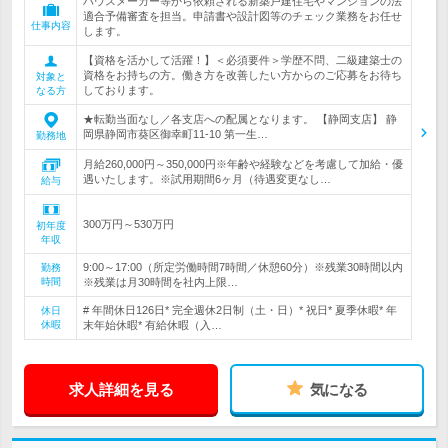
ハウスメーカー等から依頼される新築戸建住宅やマンションの法
適合予備審査を担当。申請書や設計図等のチェック業務をお任せ
仕事内容
します。
【資格を活かして活躍！】＜必須要件＞学歴不問、二級建築士の
資格をお持ちの方。働き方を改善したい方からのご応募をお待ち
対象と
しております。
なる方
★転勤当面なし／各支店への配属となります。 【静岡支店】 静
岡県静岡市葵区御幸町11-10 第一生…
勤務地
月給260,000円～350,000円※年齢や経験などを考慮して加給・優
遇いたします。※試用期間6ヶ月（待遇変更なし…
給与
300万円～530万円
初年度
年収
9:00～17:00（所定労働時間7時間／休憩60分）※残業30時間以内
勤務
時間
※残業は月30時間を社内上限…
# 年間休日126日* 完全週休2日制（土・日）* 祝日* 夏季休暇* 年
休日
休暇
末年始休暇* 有給休暇（入…
求人詳細を見る
気になる