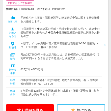
女性のおしごと掲載中
情報更新日：2026/07/31
終了予定日：
2027/01/21
戸建住宅から商業・福祉施設等の建築確認申請に関する審査業務
をお任せします。
仕事内容
＜必須要件＞◆建築系の学部・学科で指定科目を学び、建築士の
受験資格をお持ちの方◆普免◆建築確認審査の仕事に興味をお持
対象と
ちの方
なる方
▼以下いずれか 新宿本部／東京都新宿区西新宿1-25-1 新宿セン
タービル33階 ・各線「新宿駅」…
勤務地
月給25万5800円～※上記月給には、月10時間分の固定残業代（1
万8600円～）を含みます※超過分は別途支給いたし…
給与
425万円～503万円
初年度
年収
標準労働時間8時間／休憩1時間）時間外労働有無：有 ＜標準労
勤務
時間
働時間帯＞9：00～18：00
# 年間休日125日* 完全週休2日制（水日）* 祝日* 夏季６日（毎年
休日
休暇
日数は多少異なります）* 年…
求人詳細を見る
気になる