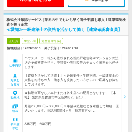
株式会社確認サービス | 業界の中でもいち早く電子申請を導入！建築確認検
査を担う企業
≪愛知≫一級建築士の資格を活かして働く【建築確認審査員】
正社員
学歴不問
完全週休2日制
情報更新日：2026/06/19
終了予定日：
2026/12/10
ハウスメーカー等から依頼される新築戸建住宅やマンションの法
適合予備審査を担当。申請書や設計図等のチェック業務をお任せ
仕事内容
します。
【資格を活かして活躍！】＜必須要件＞学歴不問、一級建築士の
資格をお持ちの方。働き方を改善したい方からのご応募をお待ち
対象と
しております。
なる方
★転勤当面なし／本社または各支店への配属となります。 【本
社】 愛知県名古屋市中区新栄町2丁目13…
勤務地
月給260,000円～360,000円※年齢や経験などを考慮して加給・優
遇いたします。※試用期間6ヶ月（待遇変更なし…
給与
335万円～600万円
初年度
年収