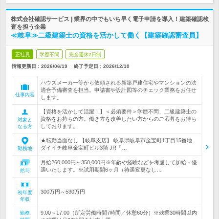
株式会社確認サービス | 業界の中でもいち早く電子申請を導入！建築確認検
査を担う企業
≪岐阜≫二級建築士の資格を活かして働く【建築確認審査員】
正社員
学歴不問
完全週休2日制
情報更新日：2026/06/19
終了予定日：
2026/12/10
ハウスメーカー等から依頼される新築戸建住宅やマンションの法
適合予備審査を担当。申請書や設計図等のチェック業務をお任せ
仕事内容
します。
【資格を活かして活躍！】＜必須要件＞学歴不問、二級建築士の
資格をお持ちの方。働き方を改善したい方からのご応募をお待ち
対象と
しております。
なる方
★転勤当面なし 【岐阜支店】 岐阜県岐阜市金宝町1丁目15番地
ダイイチ岐阜金宝町ビル3階 JR「…
勤務地
月給260,000円～350,000円※年齢や経験などを考慮して加給・優
遇いたします。※試用期間6ヶ月（待遇変更なし…
給与
300万円～530万円
初年度
年収
9:00～17:00（所定労働時間7時間／休憩60分）※残業30時間以内
勤務