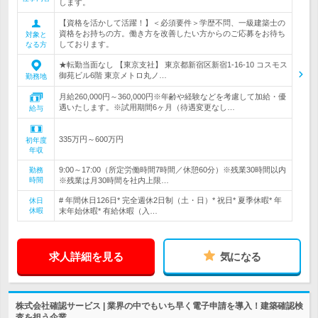
します。
【資格を活かして活躍！】＜必須要件＞学歴不問、一級建築士の
資格をお持ちの方。働き方を改善したい方からのご応募をお待ち
対象と
しております。
なる方
★転勤当面なし 【東京支社】 東京都新宿区新宿1-16-10 コスモス
御苑ビル6階 東京メトロ丸ノ…
勤務地
月給260,000円～360,000円※年齢や経験などを考慮して加給・優
遇いたします。※試用期間6ヶ月（待遇変更なし…
給与
335万円～600万円
初年度
年収
9:00～17:00（所定労働時間7時間／休憩60分）※残業30時間以内
勤務
時間
※残業は月30時間を社内上限…
# 年間休日126日* 完全週休2日制（土・日）* 祝日* 夏季休暇* 年
休日
休暇
末年始休暇* 有給休暇（入…
求人詳細を見る
気になる
株式会社確認サービス | 業界の中でもいち早く電子申請を導入！建築確認検
査を担う企業