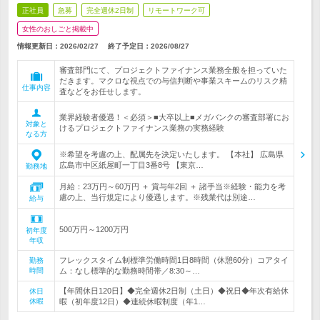
正社員
急募
完全週休2日制
リモートワーク可
女性のおしごと掲載中
情報更新日：2026/02/27
終了予定日：
2026/08/27
審査部門にて、プロジェクトファイナンス業務全般を担っていた
だきます。マクロな視点での与信判断や事業スキームのリスク精
仕事内容
査などをお任せします。
業界経験者優遇！＜必須＞■大卒以上■メガバンクの審査部署にお
対象と
けるプロジェクトファイナンス業務の実務経験
なる方
※希望を考慮の上、配属先を決定いたします。 【本社】 広島県
広島市中区紙屋町一丁目3番8号 【東京…
勤務地
月給：23万円～60万円 ＋ 賞与年2回 ＋ 諸手当※経験・能力を考
慮の上、当行規定により優遇します。※残業代は別途…
給与
500万円～1200万円
初年度
年収
フレックスタイム制標準労働時間1日8時間（休憩60分）コアタイ
勤務
時間
ム：なし標準的な勤務時間帯／8:30～…
【年間休日120日】◆完全週休2日制（土日）◆祝日◆年次有給休
休日
休暇
暇（初年度12日）◆連続休暇制度（年1…