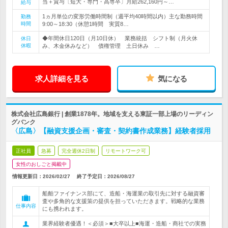
当＋賞与〔短大・専門・高専卒〕月給262,160円～…
給与
1ヵ月単位の変形労働時間制（週平均40時間以内）主な勤務時間
勤務
時間
9:00～18:30（休憩1時間 実質8…
◆年間休日120日（月10日休） 業務統括 シフト制（月火休
休日
休暇
み、木金休みなど） 債権管理 土日休み …
求人詳細を見る
気になる
株式会社広島銀行 | 創業1878年。地域を支える東証一部上場のリーディン
グバンク
〈広島〉【融資支援企画・審査・契約書作成業務】経験者採用
正社員
急募
完全週休2日制
リモートワーク可
女性のおしごと掲載中
情報更新日：2026/02/27
終了予定日：
2026/08/27
船舶ファイナンス部にて、造船・海運業の取引先に対する融資審
査や多角的な支援策の提供を担っていただきます。戦略的な業務
仕事内容
にも携われます。
業界経験者優遇！＜必須＞■大卒以上■海運・造船・商社での実務