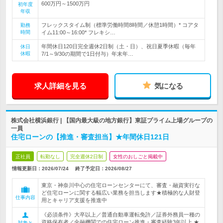
600万円～1500万円
初年度
年収
フレックスタイム制（標準労働時間8時間／休憩1時間）* コアタ
勤務
時間
イム11:00～16:00* フレキシ…
年間休日120日完全週休2日制（土・日）、祝日夏季休暇（毎年
休日
休暇
7/1～9/30の期間で1日付与）年末年…
求人詳細を見る
気になる
株式会社横浜銀行 | 【国内最大級の地方銀行】東証プライム上場グループの
一員
住宅ローンの【推進・審査担当】★年間休日121日
正社員
転勤なし
完全週休2日制
女性のおしごと掲載中
情報更新日：2026/07/24
終了予定日：
2026/08/27
東京・神奈川中心の住宅ローンセンターにて、審査・融資実行な
ど住宅ローンに関する幅広い業務を担当します★積極的な人財登
仕事内容
用とキャリア支援を推進中
《必須条件》大卒以上／普通自動車運転免許／証券外務員一種の
資格保有者／金融機関での住宅ローン推進・審査経験3年以上 ★
対象と