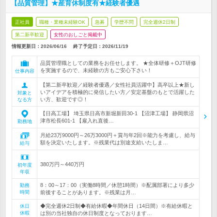
【品質管理】★産育休制度有★経験者優遇
正社員
職種・業種未経験OK
急募
学歴不問
完全週休2日制
第二新卒歓迎
女性のおしごと掲載中
情報更新日：2026/06/16
終了予定日：
2026/11/19
品質管理職としての業務をお任せします。 ★全体研修＋OJT研修
を実施するので、未経験の方もご安心下さい！
仕事内容
【第二新卒歓迎／経験者優遇／女性社員活躍中】高卒以上★新し
いアイデアを積極的に発信したい方／安定基盤のもとで活躍した
対象と
い方、歓迎です◎！
なる方
【日高工場】 埼玉県日高市新堀新田30-1 【沼津工場】 静岡県沼
津市松長601-1 【雇入れ直後…
勤務地
月給23万9000円～26万3000円＋賞与年2回※能力を考慮し、給与
額を決定いたします。※残業代は別途支給いたしま…
給与
380万円～440万円
初年度
年収
8：00～17：00（実働8時間／休憩1時間）※配属部署により多少
勤務
時間
前後することがあります。※残業は月…
◆完全週休2日制◆有給休暇◆年間休日（14日間）※有給休暇と
休日
休暇
は別の当社独自の休日制度となっております…