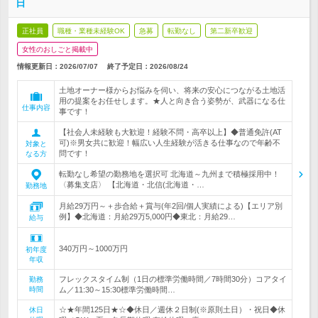
日
正社員
職種・業種未経験OK
急募
転勤なし
第二新卒歓迎
女性のおしごと掲載中
情報更新日：2026/07/07
終了予定日：
2026/08/24
土地オーナー様からお悩みを伺い、将来の安心につながる土地活
用の提案をお任せします。★人と向き合う姿勢が、武器になる仕
仕事内容
事です！
【社会人未経験も大歓迎！経験不問・高卒以上】◆普通免許(AT
可)※男女共に歓迎！幅広い人生経験が活きる仕事なので年齢不
対象と
問です！
なる方
転勤なし希望の勤務地を選択可 北海道～九州まで積極採用中！
〈募集支店〉 【北海道・北信(北海道・…
勤務地
月給29万円～＋歩合給＋賞与(年2回/個人実績による)【エリア別
例】◆北海道：月給29万5,000円◆東北：月給29…
給与
340万円～1000万円
初年度
年収
フレックスタイム制（1日の標準労働時間／7時間30分）コアタイ
勤務
時間
ム／11:30～15:30標準労働時間…
☆★年間125日★☆◆休日／週休２日制(※原則土日）・祝日◆休
休日