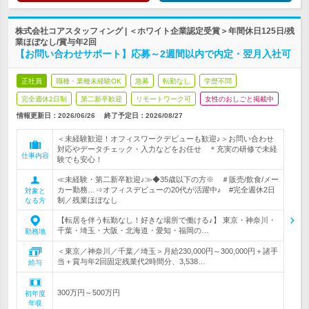
株式会社コアスタッフィング | ＜ホワイト企業認定受賞＞年間休日125日/残
業ほぼなし/賞与年2回
【お問い合わせサポート】応募～2週間以内で内定・翌月入社可
正社員
職種・業種未経験OK
急募
転勤なし
学歴不問
完全週休2日制
第二新卒歓迎
リモートワーク可
女性のおしごと掲載中
情報更新日：2026/06/26
終了予定日：
2026/08/27
＜未経験歓迎！オフィスワークデビューも歓迎♪＞お問い合わせ
対応やデータチェック・入力などをお任せ ＊充実の研修で未経
仕事内容
験でも安心！
≪未経験・第二新卒歓迎♪≫◆35歳以下の方※ ＃販売/飲食/メー
カー勤務…⇒オフィスデビューの20代が活躍中♪ #完全週休2日
対象と
制／残業ほぼなし
なる方
【転居を伴う転勤なし！好きな場所で働ける♪】 東京・神奈川・
千葉・埼玉・大阪・北海道・愛知・福岡の…
勤務地
＜東京／神奈川／千葉／埼玉＞月給230,000円～300,000円＋諸手
当＋賞与年2回固定残業代2時間分、3,538…
給与
300万円～500万円
初年度
年収