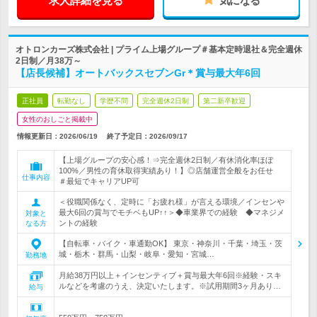
求人詳細を見る
気になる
オトロンカーズ株式会社 | プライム上場グループ＃基本定時退社＆完全週休
2日制／月38万～
【店長候補】オートバックスセブンGr＊賞与最大年6回
正社員
転勤なし
学歴不問
完全週休2日制
第二新卒歓迎
女性のおしごと掲載中
情報更新日：2026/06/19
終了予定日：
2026/09/17
【上場グループの安心感！⇒完全週休2日制／有休消化率ほぼ
100%／男性の育休取得実績あり！】◎店舗運営全般をお任せ
仕事内容
＃最短でキャリアUP可
＜役職関係なく、定時に「お疲れ様」が言える環境／インセンや
最大6回の賞与でモチベもUP↑↑＞◆車業界での経験 ◆マネジメ
対象と
ントの経験
なる方
【自転車・バイク・車通勤OK】 東京・神奈川・千葉・埼玉・茨
城・栃木・群馬・山梨・岐阜・愛知・宮城…
勤務地
月給38万円以上＋インセンティブ＋賞与最大年6回※経験・スキ
ルなどを考慮のうえ、決定いたします。※試用期間3ヶ月あり…
給与