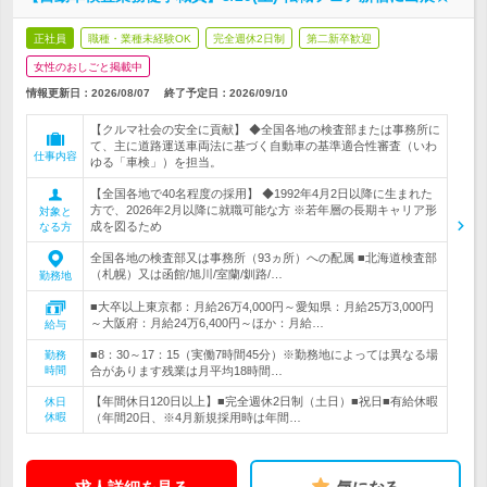
正社員
職種・業種未経験OK
完全週休2日制
第二新卒歓迎
女性のおしごと掲載中
情報更新日：2026/08/07
終了予定日：
2026/09/10
【クルマ社会の安全に貢献】 ◆全国各地の検査部または事務所に
て、主に道路運送車両法に基づく自動車の基準適合性審査（いわ
仕事内容
ゆる「車検」）を担当。
【全国各地で40名程度の採用】 ◆1992年4月2日以降に生まれた
方で、2026年2月以降に就職可能な方 ※若年層の長期キャリア形
対象と
成を図るため
なる方
全国各地の検査部又は事務所（93ヵ所）への配属 ■北海道検査部
（札幌）又は函館/旭川/室蘭/釧路/…
勤務地
■大卒以上東京都：月給26万4,000円～愛知県：月給25万3,000円
～大阪府：月給24万6,400円～ほか：月給…
給与
■8：30～17：15（実働7時間45分）※勤務地によっては異なる場
勤務
時間
合があります残業は月平均18時間…
【年間休日120日以上】■完全週休2日制（土日）■祝日■有給休暇
休日
休暇
（年間20日、※4月新規採用時は年間…