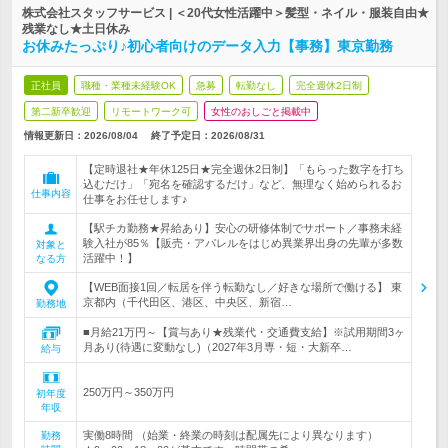
株式会社スタッフサービス | ＜20代女性活躍中＞髪型・ネイル・服装自由★
残業なし★土日休み
お休みたっぷり♪初心者向けのデータ入力【事務】東京勤務
正社員
職種・業種未経験OK
急募
転勤なし
完全週休2日制
第二新卒歓迎
リモートワーク可
女性のおしごと掲載中
情報更新日：2026/08/04
終了予定日：
2026/08/31
【定時退社★年休125日★完全週休2日制】「もらった数字を打ち
込むだけ」「宛名を確認するだけ」など、無理なく始められるお
仕事内容
仕事をお任せします♪
【駅チカ勤務★昇給あり】安心の研修体制でサポート／事務未経
験入社が85％【販売・アパレルをはじめ異業界出身の先輩が多数
対象と
活躍中！】
なる方
【WEB面接1回／転居を伴う転勤なし／好きな場所で働ける】 東
京都内（千代田区、港区、中央区、新宿…
勤務地
■月給21万円～【賞与あり★残業代・交通費支給】※試用期間3ヶ
月あり(待遇に変動なし)（2027年3月専・短・大新卒…
給与
250万円～350万円
初年度
年収
実働8時間 （始業・終業の時刻は配属先により異なります）
勤務