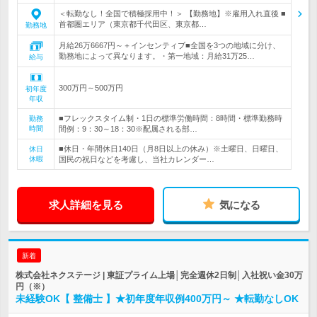
＜転勤なし！全国で積極採用中！＞ 【勤務地】※雇用入れ直後 ■
首都圏エリア（東京都千代田区、東京都…
勤務地
月給26万6667円～＋インセンティブ■全国を3つの地域に分け、
勤務地によって異なります。・第一地域：月給31万25…
給与
300万円～500万円
初年度
年収
■フレックスタイム制・1日の標準労働時間：8時間・標準勤務時
勤務
時間
間例：9：30～18：30※配属される部…
■休日・年間休日140日（月8日以上の休み）※土曜日、日曜日、
休日
休暇
国民の祝日などを考慮し、当社カレンダー…
求人詳細を見る
気になる
新着
株式会社ネクステージ | 東証プライム上場│完全週休2日制│入社祝い金30万
円（※）
未経験OK【 整備士 】★初年度年収例400万円～ ★転勤なしOK