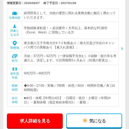
情報更新日：2026/08/07
終了予定日：
2027/01/28
経理部長として、当校の運営に関わる業務全般に幅広く携わって
いただきます。
仕事内容
学校経験者歓迎！＜必須要件＞大卒以上、基本的なPC操作
対象と
（Excel、Word）に習熟している方
なる方
東京都八王子市南大沢4-7-2 転勤あり：南大沢及び渋谷のキャン
パス間での異動あり 【雇入れ直後】…
勤務地
月給：37万円～52万円（一律役職手当含む）※経験・能力等を考
慮の上、決定します。※試用期間3ヶ月あり（待遇の変更は…
給与
500万円～600万円
初年度
年収
◆9:00～17:00・実働／7時間・休憩／60分・時間外労働／有 (10
勤務
時間
時間程度)
■休日・休暇【年間114日】・日曜日・祝日・土曜日（年間24
休日
休暇
日）・夏期休暇（指定有給休暇3日）・夏期…
求人詳細を見る
気になる