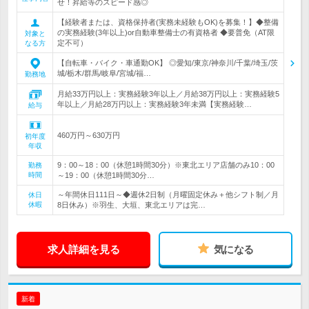
せ！昇給等のスピード感◎
【経験者または、資格保持者(実務未経験もOK)を募集！】◆整備
の実務経験(3年以上)or自動車整備士の有資格者 ◆要普免（AT限
対象と
定不可）
なる方
【自転車・バイク・車通勤OK】 ◎愛知/東京/神奈川/千葉/埼玉/茨
城/栃木/群馬/岐阜/宮城/福…
勤務地
月給33万円以上：実務経験3年以上／月給38万円以上：実務経験5
年以上／月給28万円以上：実務経験3年未満【実務経験…
給与
460万円～630万円
初年度
年収
9：00～18：00（休憩1時間30分）※東北エリア店舗のみ10：00
勤務
時間
～19：00（休憩1時間30分…
～年間休日111日～◆週休2日制（月曜固定休み＋他シフト制／月
休日
休暇
8日休み）※羽生、大垣、東北エリアは完…
求人詳細を見る
気になる
新着