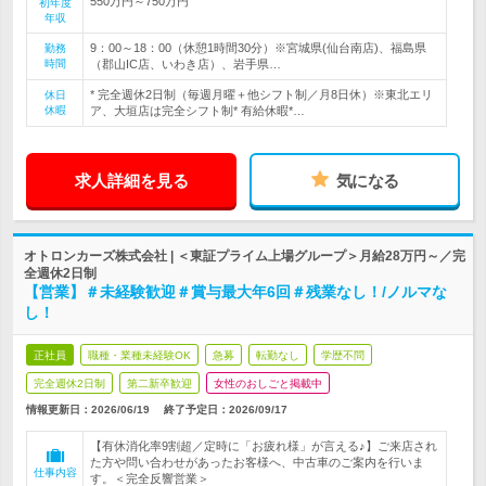
550万円～750万円
初年度
年収
9：00～18：00（休憩1時間30分）※宮城県(仙台南店)、福島県
勤務
時間
（郡山IC店、いわき店）、岩手県…
* 完全週休2日制（毎週月曜＋他シフト制／月8日休）※東北エリ
休日
休暇
ア、大垣店は完全シフト制* 有給休暇*…
求人詳細を見る
気になる
オトロンカーズ株式会社 | ＜東証プライム上場グループ＞月給28万円～／完
全週休2日制
【営業】＃未経験歓迎＃賞与最大年6回＃残業なし！/ノルマな
し！
正社員
職種・業種未経験OK
急募
転勤なし
学歴不問
完全週休2日制
第二新卒歓迎
女性のおしごと掲載中
情報更新日：2026/06/19
終了予定日：
2026/09/17
【有休消化率9割超／定時に「お疲れ様」が言える♪】ご来店され
た方や問い合わせがあったお客様へ、中古車のご案内を行いま
仕事内容
す。＜完全反響営業＞