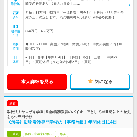
間での異動あり 【雇入れ直後】上…
勤務地
月給：38万円～53万円（一律役職手当含む）※経験・能力等を考
慮の上、決定します。※試用期間3ヶ月あり（待遇の変更は…
給与
550万円～650万円
初年度
年収
◆9:00～17:00・実働／7時間・休憩／60分・時間外労働／有 (10
勤務
時間
時間程度)
■休日・休暇【年間114日】・日曜日・祝日・土曜日（年間24
休日
休暇
日）・夏期休暇（指定有給休暇3日）・夏期…
求人詳細を見る
気になる
新着
学校法人ヤマザキ学園 | 動物看護教育のパイオニアとして半世紀以上の歴史
をもつ専門学校
《渋谷》動物看護専門学校の【事務局長】年間休日114日
正社員
職種・業種未経験OK
急募