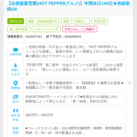
【企画提案営業(HOT PEPPERグルメ)】年間休日140日★有給取
得OK
契約社員
職種・業種未経験OK
急募
転勤なし
学歴不問
第二新卒歓迎
リモートワーク可
女性のおしごと掲載中
情報更新日：2026/07/21
終了予定日：
2026/08/24
＜充実の研修・OJTあり＞飲食店に対し『HOT PEPPERグル
メ』などを提案し、集客や宣伝、レジ業務など日々の業務の悩み
仕事内容
事の解決に向けてサポートします
【学歴不問・第二新卒・社会人デビューも歓迎】「これから成長
したい」「新しいことに挑戦したい」という意欲重視の採用で
対象と
す。
なる方
＜転勤なし！全国で積極採用中！＞ 【勤務地】※雇用入れ直後 ■
首都圏エリア（東京都千代田区、東京都…
勤務地
月給26万6667円～＋インセンティブ■全国を3つの地域に分け、
勤務地によって異なります。・第一地域：月給31万25…
給与
300万円～500万円
初年度
年収
■フレックスタイム制・1日の標準労働時間：8時間・標準勤務時
勤務
時間
間例：9：30～18：30※配属される部…