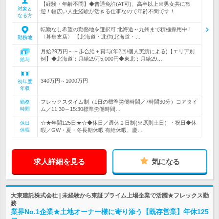
【経験・年齢不問】◆普通免許(AT可)、高卒以上※男女共に歓
対象と
迎！幅広い人生経験が活きる仕事なので年齢不問です！
なる方
転勤なし希望の勤務地を選択可 北海道～九州まで積極採用中！
〈募集支店〉 【北海道・北信(北海道・…
勤務地
月給29万円～＋歩合給＋賞与(年2回/個人実績による)【エリア別
例】◆北海道：月給29万5,000円◆東北：月給29…
給与
340万円～1000万円
初年度
年収
フレックスタイム制（1日の標準労働時間／7時間30分）コアタイ
勤務
時間
ム／11:30～15:30標準労働時間…
☆★年間125日★☆◆休日／週休２日制(※原則土日）・祝日◆休
休日
休暇
暇／GW・夏・冬長期休暇 有給休暇、慶…
求人詳細を見る
気になる
大東建託株式会社 | 未経験から東証プライム上場企業で活躍★フレックス勤
務
業界No.1企業★土地オーナー様に寄り添う【既存営業】年休125