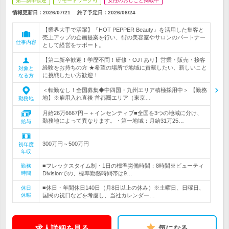
第二新卒歓迎
リモートワーク可
女性のおしごと掲載中
情報更新日：2026/07/21
終了予定日：
2026/08/24
【業界大手で活躍】『HOT PEPPER Beauty』を活用した集客と
売上アップの企画提案を行い、街の美容室やサロンのパートナー
仕事内容
として経営をサポート。
【第二新卒歓迎！学歴不問！研修・OJTあり】営業・販売・接客
経験をお持ちの方 ★希望の場所で地域に貢献したい、新しいこと
対象と
に挑戦したい方歓迎！
なる方
＜転勤なし！全国募集◆中四国・九州エリア積極採用中＞ 【勤務
地】※雇用入れ直後 首都圏エリア（東京…
勤務地
月給26万6667円～＋インセンティブ■全国を3つの地域に分け、
勤務地によって異なります。・第一地域：月給31万25…
給与
300万円～500万円
初年度
年収
■フレックスタイム制・1日の標準労働時間：8時間※ビューティ
勤務
時間
Divisionでの、標準勤務時間帯は9…
■休日・年間休日140日（月8日以上の休み）※土曜日、日曜日、
休日
休暇
国民の祝日などを考慮し、当社カレンダー…
求人詳細を見る
気になる