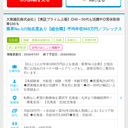
大東建託株式会社 | 【東証プライム上場】◎40～50代も活躍中◎育休取得
率100％
業界No.1の知名度あり【総合職】平均年収965万円／フレックス
正社員
職種・業種未経験OK
急募
転勤なし
学歴不問
第二新卒歓迎
女性のおしごと掲載中
情報更新日：2026/07/07
終了予定日：
2026/08/24
【6人に1人が年収1000万円以上を達成・業界No.1企業】土地活
用にお悩みのオーナー様へヒアリングをし、資産活用のご案内を
仕事内容
行います。
【未経験者、大歓迎！経験・学歴・年齢不問】◆普通免許(AT可)
◆異業種出身者が活躍中！男女共に歓迎！◆20～50代の幅広い入
対象と
社実績あり
なる方
転勤なし希望の勤務地を選択可 北海道～九州まで積極採用中！
〈募集支店〉 【北海道・北信(北海道・…
勤務地
月給29万円～＋歩合給＋賞与(年2回/個人実績による)【エリア別
例】◆北海道：月給29万5,000円◆東北：月給29…
給与
340万円～1000万円