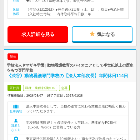
時間
★9：00～18：00が基本です。時間帯の希…
《年間休日125日》●完全週休2日制（土、日）、祝日●有給休暇
休日
休暇
（入社時に付与） 有休取得平均日数：年…
求人詳細を見る
気になる
新着
学校法人ヤマザキ学園 | 動物看護教育のパイオニアとして半世紀以上の歴史
をもつ専門学校
《渋谷》動物看護専門学校の【法人本部次長】年間休日114日
正社員
職種・業種未経験OK
急募
情報更新日：2026/08/07
終了予定日：
2027/01/28
法人本部次長として、当校の運営に関わる業務全般に幅広く携わ
っていただきます。
仕事内容
学校経験者歓迎！＜必須要件＞大卒以上、基本的なPC操作
対象と
（Excel、Word）に習熟している方
なる方
東京都渋谷区松濤2-3-10 転勤あり：南大沢及び渋谷のキャンパス