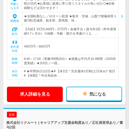
割が20代 ■お客様に親身に寄り添うスタイルが良いぜひ◎■折衝
対象と
経験などは活かせます！
なる方
★全国転勤なし／UIターン歓迎 ★栃木・茨城・山梨で積極採用 1
都7県(茨城県、栃木県、群馬県、埼…
勤務地
【月給】25万5,000円～37万円＋各種手当＋賞与年2回（昨年度実
績4.7ヶ月分）※経験・年齢・能力を考慮のうえ、…
給与
459万円～666万円
初年度
年収
8:40～17:00（実働7時間20分）★残業は平均月16.4時間（2025年
勤務
時間
度実績）★月6日ノー残…
# ★年間休日122日★# 【休日】* 完全週休2日制(土日休み)* 祝日
休日
休暇
# 【休暇】* 年次有給休…
求人詳細を見る
気になる
新着
株式会社リクルート | キャリアアップ支援金制度あり／正社員登用あり／賞
与2回