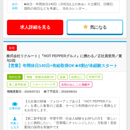
■休日・年間休日140日（月8日以上の休み）※土曜日、日曜日、
休日
休暇
国民の祝日などを考慮し、当社カレンダー…
求人詳細を見る
気になる
新着
株式会社リクルート | 『HOT PEPPERグルメ』に携わる／正社員登用／賞
与2回
【営業】年間休日140日+有給取得OK★8割が未経験スタート
契約社員
職種・業種未経験OK
急募
転勤なし
学歴不問
第二新卒歓迎
リモートワーク可
女性のおしごと掲載中
情報更新日：2026/07/21
終了予定日：
2026/08/24
【入社後の研修・フォローアップあり】『HOT PEPPERグル
メ』を通した集客のご提案、サービス利用後のサポート業務など
仕事内容
をお任せします。
【第二新卒歓迎・学歴不問・社会人経験をお持ちの方】「新しい
ことに挑戦したい」「営業職にチャレンジしたい」方歓迎！意欲
対象と
重視の採用を実施中です
なる方