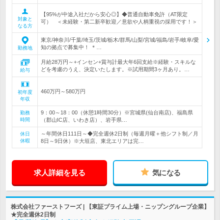
【95%が中途入社だから安心◎】◆普通自動車免許（AT限定
対象と
可） ＜未経験・第二新卒歓迎／意欲や人柄重視の採用です！＞
なる方
東京/神奈川/千葉/埼玉/茨城/栃木/群馬/山梨/宮城/福島/岩手/岐阜/愛
知の拠点で募集中！ ＊…
勤務地
月給28万円～+インセン+賞与計最大年6回支給※経験・スキルな
どを考慮のうえ、決定いたします。※試用期間3ヶ月あり。…
給与
460万円～580万円
初年度
年収
9：00～18：00（休憩1時間30分）※宮城県(仙台南店)、福島県
勤務
時間
（郡山IC店、いわき店）、岩手県…
～年間休日111日～◆完全週休2日制（毎週月曜＋他シフト制／月
休日
休暇
8日～9日休）※大垣店、東北エリアは完…
求人詳細を見る
気になる
株式会社ファーストフーズ | 【東証プライム上場・ニップングループ企業】
★完全週休2日制