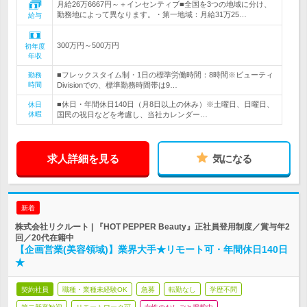
月給26万6667円～＋インセンティブ■全国を3つの地域に分け、
勤務地によって異なります。・第一地域：月給31万25…
給与
300万円～500万円
初年度
年収
■フレックスタイム制・1日の標準労働時間：8時間※ビューティ
勤務
時間
Divisionでの、標準勤務時間帯は9…
■休日・年間休日140日（月8日以上の休み）※土曜日、日曜日、
休日
休暇
国民の祝日などを考慮し、当社カレンダー…
求人詳細を見る
気になる
新着
株式会社リクルート | 『HOT PEPPER Beauty』正社員登用制度／賞与年2
回／20代在籍中
【企画営業(美容領域)】業界大手★リモート可・年間休日140日
★
契約社員
職種・業種未経験OK
急募
転勤なし
学歴不問