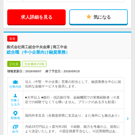
求人詳細を見る
気になる
新着
株式会社商工組合中央金庫 | 商工中金
総合職（中小企業向け融資業務）
正社員
完全週休2日制
情報更新日：2026/08/07
終了予定日：
2026/09/10
法人（中堅・中小企業）営業の担当として、融資業務を中心に総
合的な金融サービスを提供します。
仕事内容
■大卒以上 ■銀行・信託銀行等、金融機関での実務経験者（※直
対象と
近での経験でなくても構いません。ブランクのある方も歓迎）
なる方
国内外本支店（全都道府県に支店あり。また海外にも拠点あり）
勤務地
月給24万円以上＋賞与年2回 ※経験、能力を考慮の上、規程に
より決定いたします。 ※固定残業手当なし。※試用期間はあ…
給与