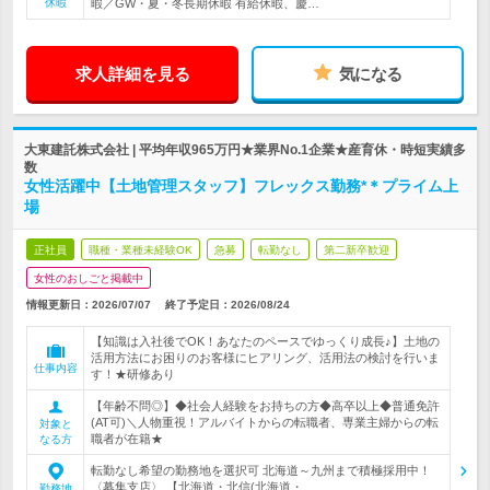
休暇
暇／GW・夏・冬長期休暇 有給休暇、慶…
求人詳細を見る
気になる
大東建託株式会社 | 平均年収965万円★業界No.1企業★産育休・時短実績多
数
女性活躍中【土地管理スタッフ】フレックス勤務*＊プライム上
場
正社員
職種・業種未経験OK
急募
転勤なし
第二新卒歓迎
女性のおしごと掲載中
情報更新日：2026/07/07
終了予定日：
2026/08/24
【知識は入社後でOK！あなたのペースでゆっくり成長♪】土地の
活用方法にお困りのお客様にヒアリング、活用法の検討を行いま
仕事内容
す！★研修あり
【年齢不問◎】◆社会人経験をお持ちの方◆高卒以上◆普通免許
(AT可)＼人物重視！アルバイトからの転職者、専業主婦からの転
対象と
職者が在籍★
なる方
転勤なし希望の勤務地を選択可 北海道～九州まで積極採用中！
〈募集支店〉 【北海道・北信(北海道・…
勤務地