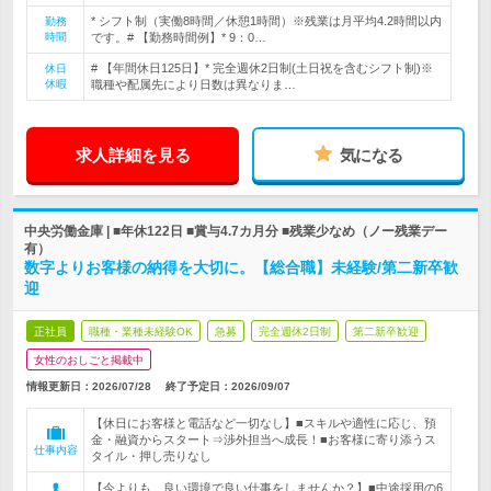
* シフト制（実働8時間／休憩1時間）※残業は月平均4.2時間以内
勤務
時間
です。# 【勤務時間例】* 9：0…
# 【年間休日125日】* 完全週休2日制(土日祝を含むシフト制)※
休日
休暇
職種や配属先により日数は異なりま…
求人詳細を見る
気になる
中央労働金庫 | ■年休122日 ■賞与4.7カ月分 ■残業少なめ（ノー残業デー
有）
数字よりお客様の納得を大切に。【総合職】未経験/第二新卒歓
迎
正社員
職種・業種未経験OK
急募
完全週休2日制
第二新卒歓迎
女性のおしごと掲載中
情報更新日：2026/07/28
終了予定日：
2026/09/07
【休日にお客様と電話など一切なし】■スキルや適性に応じ、預
金・融資からスタート⇒渉外担当へ成長！■お客様に寄り添うス
仕事内容
タイル・押し売りなし
【今よりも、良い環境で良い仕事をしませんか？】■中途採用の6