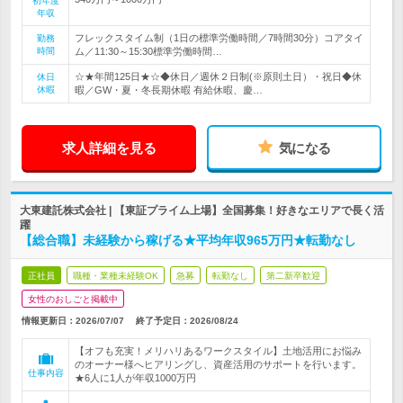
初年度
年収
フレックスタイム制（1日の標準労働時間／7時間30分）コアタイ
勤務
時間
ム／11:30～15:30標準労働時間…
☆★年間125日★☆◆休日／週休２日制(※原則土日）・祝日◆休
休日
休暇
暇／GW・夏・冬長期休暇 有給休暇、慶…
求人詳細を見る
気になる
大東建託株式会社 | 【東証プライム上場】全国募集！好きなエリアで長く活
躍
【総合職】未経験から稼げる★平均年収965万円★転勤なし
正社員
職種・業種未経験OK
急募
転勤なし
第二新卒歓迎
女性のおしごと掲載中
情報更新日：2026/07/07
終了予定日：
2026/08/24
【オフも充実！メリハリあるワークスタイル】土地活用にお悩み
のオーナー様へヒアリングし、資産活用のサポートを行います。
仕事内容
★6人に1人が年収1000万円