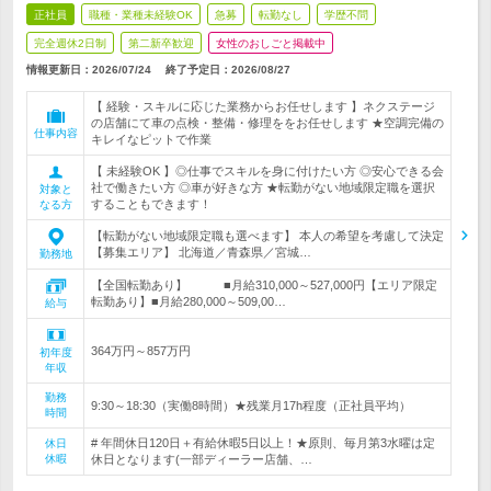
正社員
職種・業種未経験OK
急募
転勤なし
学歴不問
完全週休2日制
第二新卒歓迎
女性のおしごと掲載中
情報更新日：2026/07/24
終了予定日：
2026/08/27
【 経験・スキルに応じた業務からお任せします 】ネクステージ
の店舗にて車の点検・整備・修理ををお任せします ★空調完備の
仕事内容
キレイなピットで作業
【 未経験OK 】◎仕事でスキルを身に付けたい方 ◎安心できる会
社で働きたい方 ◎車が好きな方 ★転勤がない地域限定職を選択
対象と
することもできます！
なる方
【転勤がない地域限定職も選べます】 本人の希望を考慮して決定
【募集エリア】 北海道／青森県／宮城…
勤務地
【全国転勤あり】 ■月給310,000～527,000円【エリア限定
転勤あり】■月給280,000～509,00…
給与
364万円～857万円
初年度
年収
勤務
9:30～18:30（実働8時間）★残業月17h程度（正社員平均）
時間
# 年間休日120日＋有給休暇5日以上！★原則、毎月第3水曜は定
休日
休暇
休日となります(一部ディーラー店舗、…