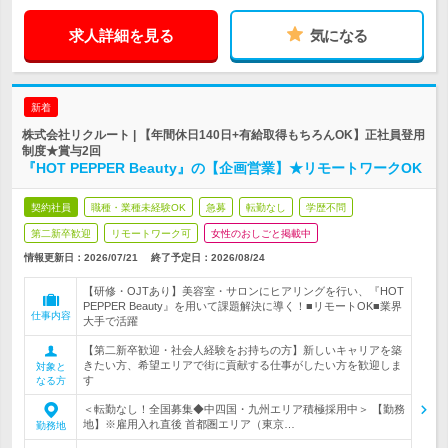
求人詳細を見る
気になる
新着
株式会社リクルート | 【年間休日140日+有給取得もちろんOK】正社員登用
制度★賞与2回
『HOT PEPPER Beauty』の【企画営業】★リモートワークOK
契約社員
職種・業種未経験OK
急募
転勤なし
学歴不問
第二新卒歓迎
リモートワーク可
女性のおしごと掲載中
情報更新日：2026/07/21
終了予定日：
2026/08/24
【研修・OJTあり】美容室・サロンにヒアリングを行い、『HOT
PEPPER Beauty』を用いて課題解決に導く！■リモートOK■業界
仕事内容
大手で活躍
【第二新卒歓迎・社会人経験をお持ちの方】新しいキャリアを築
きたい方、希望エリアで街に貢献する仕事がしたい方を歓迎しま
対象と
す
なる方
＜転勤なし！全国募集◆中四国・九州エリア積極採用中＞ 【勤務
地】※雇用入れ直後 首都圏エリア（東京…
勤務地