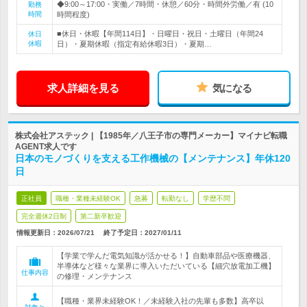
◆9:00～17:00・実働／7時間・休憩／60分・時間外労働／有 (10
勤務
時間
時間程度)
■休日・休暇【年間114日】・日曜日・祝日・土曜日（年間24
休日
休暇
日）・夏期休暇（指定有給休暇3日）・夏期…
求人詳細を見る
気になる
株式会社アステック | 【1985年／八王子市の専門メーカー】マイナビ転職
AGENT求人です
日本のモノづくりを支える工作機械の【メンテナンス】年休120
日
正社員
職種・業種未経験OK
急募
転勤なし
学歴不問
完全週休2日制
第二新卒歓迎
情報更新日：2026/07/21
終了予定日：
2027/01/11
【学業で学んだ電気知識が活かせる！】自動車部品や医療機器、
半導体など様々な業界に導入いただいている【細穴放電加工機】
仕事内容
の修理・メンテナンス
【職種・業界未経験OK！／未経験入社の先輩も多数】高卒以