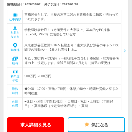
情報更新日：2026/08/07
終了予定日：
2027/01/28
事務局長として、当校の運営に関わる業務全般に幅広く携わって
いただきます。
仕事内容
学校経験者歓迎！＜必須要件＞大卒以上、基本的なPC操作
対象と
（Excel、Word）に習熟している方
なる方
東京都渋谷区松濤2-16-5 転勤あり：南大沢及び渋谷のキャンパス
間での異動あり 【雇入れ直後】上…
勤務地
月給：38万円～53万円（一律役職手当含む）※経験・能力等を考
慮の上、決定します。※試用期間3ヶ月あり（待遇の変更は…
給与
500万円～600万円
初年度
年収
◆9:00～17:00・実働／7時間・休憩／60分・時間外労働／有 (10
勤務
時間
時間程度)
■休日・休暇【年間114日】・日曜日・祝日・土曜日（年間24
休日
休暇
日）・夏期休暇（指定有給休暇3日）・夏期…
求人詳細を見る
気になる