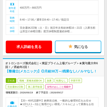
400万円～800万円
初年度
年収
勤務
8:40～17:00／通常日8:40～17:40／指定日
時間
完全週休2日制（土・日）祝日年次有給休暇16～21日（入庫当初
休日
休暇
は所定の休暇日数）慰労休暇制度連続休暇…
求人詳細を見る
気になる
オトロンカーズ株式会社 | ＜東証プライム上場グループ＞★賞与最大年6
回！／昇給年2回！
【整備士(メカニック)】◎月給38万～/残業なし/ノルマなし！
正社員
職種・業種未経験OK
急募
転勤なし
学歴不問
完全週休2日制
第二新卒歓迎
女性のおしごと掲載中
情報更新日：2026/06/19
終了予定日：
2026/09/17
【20～40代活躍中】納車前点検、一般的な修理対応をお任せ
★1日1人1～2台と無理のない環境／スキルによって業務をお任
仕事内容