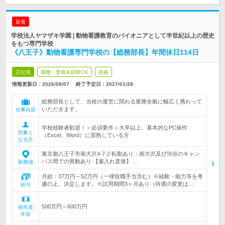
新着
学校法人ヤマザキ学園 | 動物看護教育のパイオニアとして半世紀以上の歴史
をもつ専門学校
《八王子》動物看護専門学校の【総務部長】年間休日114日
正社員
職種・業種未経験OK
急募
情報更新日：2026/08/07
終了予定日：
2027/01/28
総務部長として、当校の運営に関わる業務全般に幅広く携わって
いただきます。
仕事内容
学校経験者歓迎！＜必須要件＞大卒以上、基本的なPC操作
対象と
（Excel、Word）に習熟している方
なる方
東京都八王子市南大沢4-7-2 転勤あり：南大沢及び渋谷のキャン
パス間での異動あり 【雇入れ直後】…
勤務地
月給：37万円～52万円（一律役職手当含む）※経験・能力等を考
慮の上、決定します。※試用期間3ヶ月あり（待遇の変更は…
給与
500万円～600万円
初年度
年収