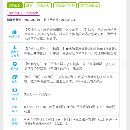
契約社員
急募
転勤なし
完全週休2日制
第二新卒歓迎
女性のおしごと掲載中
情報更新日：2026/07/10
終了予定日：
2026/12/31
【多様性あふれる金融機関でスキルアップ】法人・個人の与信審
査やリスク分析を担当。社内外で多言語対応が求められ、専門性
仕事内容
と語学力が磨かれます。
【語学力を活かして転職！】◆当該業務経験3年以上or銀行経験3
対象と
年以上◆中国語、日本語、英語がビジネスレベルで使用可能な方
なる方
【転勤なし】 ★「日比谷駅」より徒歩１分/「有楽町駅」より徒
歩３分の好立地 《中国工商銀行 東京支…
勤務地
月給21万円～45万円 ＋ 賞与年2回 ＋ 残業代別途全額支給※経
験、能力を考慮の上、優遇します。※6ヵ月以内の試用…
給与
350万円～700万円
初年度
年収
8：45～17：15（休憩1時間）★月の平均残業時間は20～25時間
勤務
時間
程度
# ★☆年間休日120日☆★【休日】■完全週休2日制（土日休み）■
休日
休暇
祝日■年末年始休暇（12/31～1…