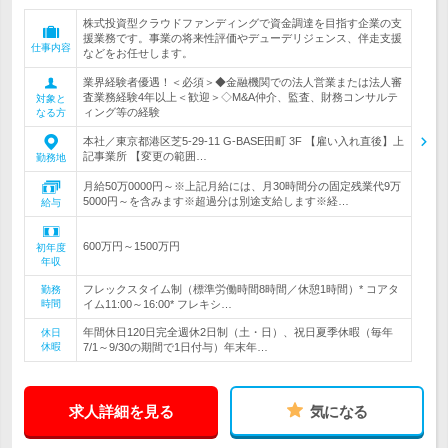
株式投資型クラウドファンディングで資金調達を目指す企業の支
援業務です。事業の将来性評価やデューデリジェンス、伴走支援
仕事内容
などをお任せします。
業界経験者優遇！＜必須＞◆金融機関での法人営業または法人審
査業務経験4年以上＜歓迎＞◇M&A仲介、監査、財務コンサルテ
対象と
ィング等の経験
なる方
本社／東京都港区芝5-29-11 G-BASE田町 3F 【雇い入れ直後】上
記事業所 【変更の範囲…
勤務地
月給50万0000円～※上記月給には、月30時間分の固定残業代9万
5000円～を含みます※超過分は別途支給します※経…
給与
600万円～1500万円
初年度
年収
フレックスタイム制（標準労働時間8時間／休憩1時間）* コアタ
勤務
時間
イム11:00～16:00* フレキシ…
年間休日120日完全週休2日制（土・日）、祝日夏季休暇（毎年
休日
休暇
7/1～9/30の期間で1日付与）年末年…
求人詳細を見る
気になる