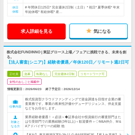
# 年間休日125日* 完全週休2日制（土日）* 祝日* 夏季休暇* 年末
休日
休暇
年始休暇* 有給休暇* 産…
求人詳細を見る
気になる
株式会社FUNDINNO | 東証グロース上場／フェアに挑戦できる、未来を創
る。
【法人審査(シニア)】経験者優遇／年休120日／リモート週2日可
正社員
急募
転勤なし
完全週休2日制
リモートワーク可
女性のおしごと掲載中
情報更新日：2026/06/23
終了予定日：
2026/12/14
株式投資型クラウドファンディングで資金調達を目指す企業の審
査業務です。事業の将来性評価やデューデリジェンス、伴走支援
仕事内容
などをお任せします。
業界経験者優遇！＜必須＞◆証券会社や投資銀行の審査部門また
は引受部門での業務経験(3年以上)＜歓迎要件＞◇M&A仲介、M＆
対象と
Aアドバイザリーの経験 他
なる方
【本社】 東京都港区芝5-29-11 G-BASE田町3F 【雇入れ直後】上