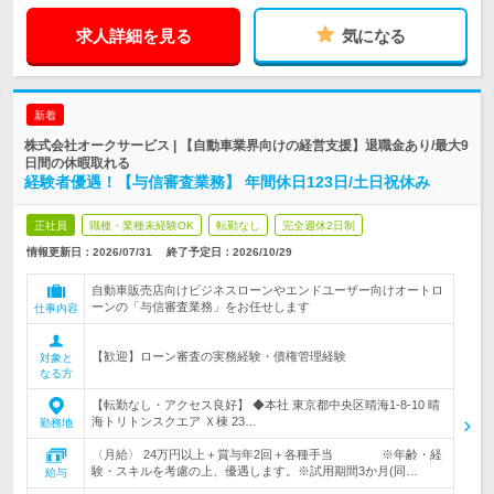
求人詳細を見る
気になる
新着
株式会社オークサービス | 【自動車業界向けの経営支援】退職金あり/最大9
日間の休暇取れる
経験者優遇！【与信審査業務】 年間休日123日/土日祝休み
正社員
職種・業種未経験OK
転勤なし
完全週休2日制
情報更新日：2026/07/31
終了予定日：
2026/10/29
自動車販売店向けビジネスローンやエンドユーザー向けオートロ
ーンの「与信審査業務」をお任せします
仕事内容
【歓迎】ローン審査の実務経験・債権管理経験
対象と
なる方
【転勤なし・アクセス良好】 ◆本社 東京都中央区晴海1-8-10 晴
海トリトンスクエア Ｘ棟 23…
勤務地
〈月給〉 24万円以上＋賞与年2回＋各種手当 ※年齢・経
験・スキルを考慮の上、優遇します。※試用期間3か月(同…
給与