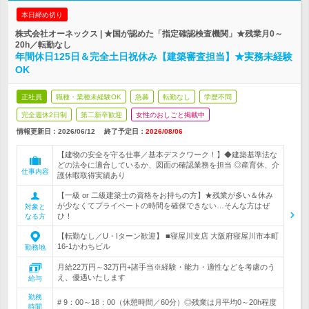
本日締め切り
株式会社オーネックス | ★国が認めた「指定確認検査機関」★残業月0～
20h／転勤なし
年間休日125日＆完全土日祝休み【建築審査担当】★実務未経験
OK
正社員
職種・業種未経験OK
急募
転勤なし
学歴不問
完全週休2日制
第二新卒歓迎
女性のおしごと掲載中
情報更新日：2026/06/12
終了予定日：
2026/08/06
【建物の安全を守る仕事／基本デスクワーク！】◆建築基準法な
どの法令に適合しているか、図面の確認業務を担当 ◎産育休、介
仕事内容
護休暇取得実績あり
【一級 or 二級建築士の資格をお持ちの方】★残業が多い＆休み
が少なくてプライベートの時間を確保できない…そんな方はぜ
対象と
ひ！
なる方
【転勤なし／U・Iターン歓迎】 ■寝屋川支店 大阪府寝屋川市本町
16-1かわちビル
勤務地
月給22万円～32万円+諸手当※経験・能力・適性などを考慮のう
え、優遇いたします
給与
勤務
# 9：00～18：00（休憩時間／60分）◎残業は月平均0～20h程度
時間