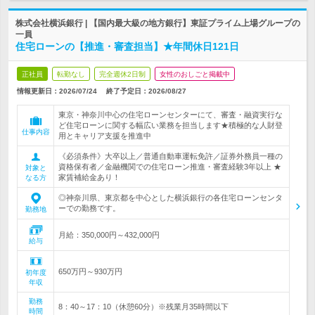
株式会社横浜銀行 | 【国内最大級の地方銀行】東証プライム上場グループの
一員
住宅ローンの【推進・審査担当】★年間休日121日
正社員
転勤なし
完全週休2日制
女性のおしごと掲載中
情報更新日：2026/07/24
終了予定日：
2026/08/27
東京・神奈川中心の住宅ローンセンターにて、審査・融資実行な
ど住宅ローンに関する幅広い業務を担当します★積極的な人財登
仕事内容
用とキャリア支援を推進中
《必須条件》大卒以上／普通自動車運転免許／証券外務員一種の
資格保有者／金融機関での住宅ローン推進・審査経験3年以上 ★
対象と
家賃補給金あり！
なる方
◎神奈川県、東京都を中心とした横浜銀行の各住宅ローンセンタ
ーでの勤務です。
勤務地
月給：350,000円～432,000円
給与
650万円～930万円
初年度
年収
勤務
8：40～17：10（休憩60分）※残業月35時間以下
時間