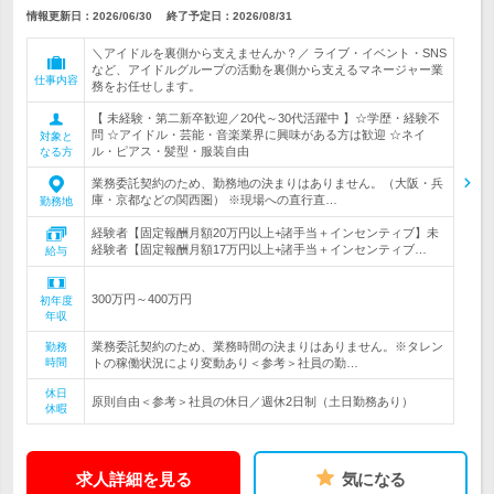
情報更新日：2026/06/30
終了予定日：
2026/08/31
＼アイドルを裏側から支えませんか？／ ライブ・イベント・SNS
など、アイドルグループの活動を裏側から支えるマネージャー業
仕事内容
務をお任せします。
【 未経験・第二新卒歓迎／20代～30代活躍中 】☆学歴・経験不
問 ☆アイドル・芸能・音楽業界に興味がある方は歓迎 ☆ネイ
対象と
ル・ピアス・髪型・服装自由
なる方
業務委託契約のため、勤務地の決まりはありません。（大阪・兵
庫・京都などの関西圏） ※現場への直行直…
勤務地
経験者【固定報酬月額20万円以上+諸手当＋インセンティブ】未
経験者【固定報酬月額17万円以上+諸手当＋インセンティブ…
給与
300万円～400万円
初年度
年収
業務委託契約のため、業務時間の決まりはありません。※タレン
勤務
時間
トの稼働状況により変動あり＜参考＞社員の勤…
休日
原則自由＜参考＞社員の休日／週休2日制（土日勤務あり）
休暇
求人詳細を見る
気になる