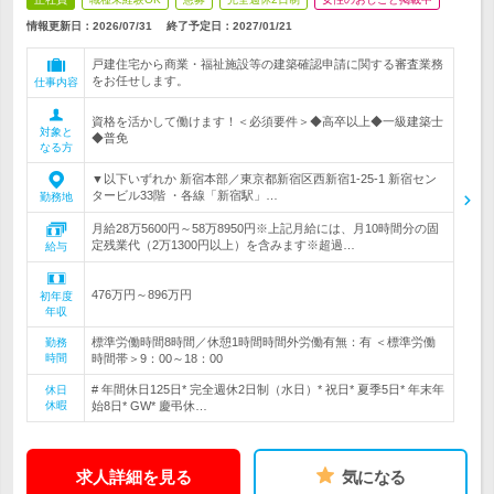
情報更新日：2026/07/31
終了予定日：
2027/01/21
戸建住宅から商業・福祉施設等の建築確認申請に関する審査業務
をお任せします。
仕事内容
資格を活かして働けます！＜必須要件＞◆高卒以上◆一級建築士
対象と
◆普免
なる方
▼以下いずれか 新宿本部／東京都新宿区西新宿1-25-1 新宿セン
タービル33階 ・各線「新宿駅」…
勤務地
月給28万5600円～58万8950円※上記月給には、月10時間分の固
定残業代（2万1300円以上）を含みます※超過…
給与
476万円～896万円
初年度
年収
標準労働時間8時間／休憩1時間時間外労働有無：有 ＜標準労働
勤務
時間
時間帯＞9：00～18：00
# 年間休日125日* 完全週休2日制（水日）* 祝日* 夏季5日* 年末年
休日
休暇
始8日* GW* 慶弔休…
求人詳細を見る
気になる