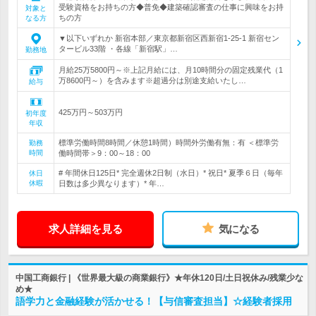
受験資格をお持ちの方◆普免◆建築確認審査の仕事に興味をお持
対象と
ちの方
なる方
▼以下いずれか 新宿本部／東京都新宿区西新宿1-25-1 新宿セン
タービル33階 ・各線「新宿駅」…
勤務地
月給25万5800円～※上記月給には、月10時間分の固定残業代（1
万8600円～）を含みます※超過分は別途支給いたし…
給与
425万円～503万円
初年度
年収
標準労働時間8時間／休憩1時間）時間外労働有無：有 ＜標準労
勤務
時間
働時間帯＞9：00～18：00
# 年間休日125日* 完全週休2日制（水日）* 祝日* 夏季６日（毎年
休日
休暇
日数は多少異なります）* 年…
求人詳細を見る
気になる
中国工商銀行 | 《世界最大級の商業銀行》★年休120日/土日祝休み/残業少な
め★
語学力と金融経験が活かせる！【与信審査担当】☆経験者採用