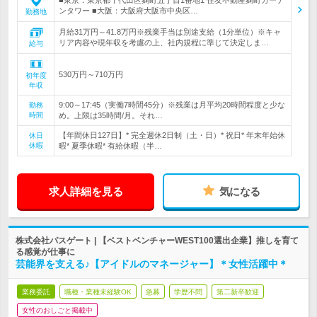
■東京：東京都千代田区麹町五丁目1番地1 住友不動産麹町ガーデ
ンタワー ■大阪：大阪府大阪市中央区…
勤務地
月給31万円～41.8万円※残業手当は別途支給（1分単位）※キャ
リア内容や現年収を考慮の上、社内規程に準じて決定しま…
給与
530万円～710万円
初年度
年収
9:00～17:45（実働7時間45分）※残業は月平均20時間程度と少な
勤務
時間
め。上限は35時間/月。それ…
【年間休日127日】* 完全週休2日制（土・日）* 祝日* 年末年始休
休日
休暇
暇* 夏季休暇* 有給休暇（半…
求人詳細を見る
気になる
株式会社パスゲート | 【ベストベンチャーWEST100選出企業】推しを育て
る感覚が仕事に
芸能界を支える♪【アイドルのマネージャー】＊女性活躍中＊
業務委託
職種・業種未経験OK
急募
学歴不問
第二新卒歓迎
女性のおしごと掲載中