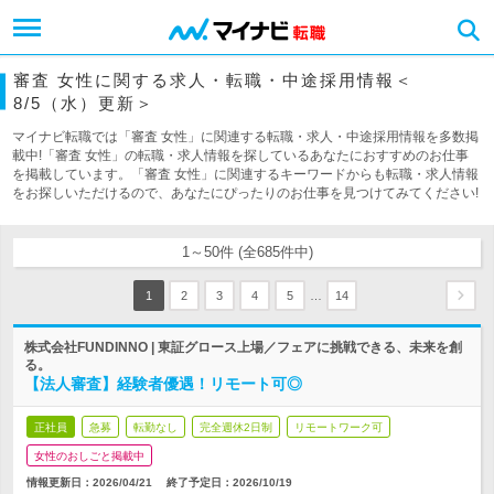
審査 女性に関する求人・転職・中途採用情報＜
8/5（水）更新＞
マイナビ転職では「審査 女性」に関連する転職・求人・中途採用情報を多数掲
載中!「審査 女性」の転職・求人情報を探しているあなたにおすすめのお仕事
を掲載しています。「審査 女性」に関連するキーワードからも転職・求人情報
をお探しいただけるので、あなたにぴったりのお仕事を見つけてみてください!
1～50件 (全685件中)
…
1
2
3
4
5
14
株式会社FUNDINNO | 東証グロース上場／フェアに挑戦できる、未来を創
る。
【法人審査】経験者優遇！リモート可◎
正社員
急募
転勤なし
完全週休2日制
リモートワーク可
女性のおしごと掲載中
情報更新日：2026/04/21
終了予定日：
2026/10/19