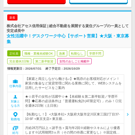
新着
株式会社アセス信用保証 | 総合不動産を展開する賃住グループの一員として
安定成長中
女性活躍中！デスクワーク中心【サポート営業】★大阪・東京募
集
正社員
職種・業種未経験OK
急募
転勤なし
学歴不問
完全週休2日制
第二新卒歓迎
女性のおしごと掲載中
情報更新日：2026/07/31
終了予定日：
2026/10/29
【家庭と両立しながら働ける♪】★既存のお客様対応がメイン！
家賃の集金など賃貸管理に関わる業務に関して、WEBシステムを
仕事内容
活用したサービスをご案内
★☆若手の女性が活躍中☆★【未経験＆第二新卒歓迎／学歴不
問】◆応募の必須条件は「普通運転免許(AT限定可) 」のみ！◎完
対象と
全週休2日制（土日祝）
なる方
【転勤なし！】 <大阪本社> 大阪府大阪市淀川区東三国2丁目37-
10 6F <東京支店> 東京都…
勤務地
月給28万円以上＋諸手当＋賞与年2回※経験やスキルにより優遇
します※試用期間3ヵ月（その間の待遇に変更なし）※固定残…
給与