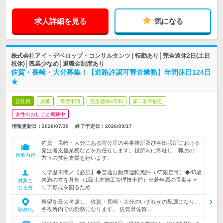
求人詳細を見る
気になる
株式会社アイ・デベロップ・コンサルタンツ | 転勤あり│完全週休2日(土日
祝休)│残業少なめ│退職金制度あり
佐賀・長崎・大分募集！【道路許認可審査業務】年間休日124日
★
正社員
急募
学歴不問
完全週休2日制
第二新卒歓迎
女性のおしごと掲載中
情報更新日：2026/07/30
終了予定日：
2026/09/17
佐賀・長崎・大分にある官公庁の各事務所及び各出張所における
発注者支援業務などをお任せします。役所内に常駐し、職員の
仕事内容
方々の技術支援を行います。
＼学歴不問／【必須】◆普通自動車運転免許（AT限定可）◆45歳
未満の方を募集（1級土木施工管理技士補）※若年層の長期キャ
対象と
リア形成を図るため
なる方
希望を最大考慮し、佐賀・長崎・大分のいずれかの配属になり、
各役所内での勤務になります。 佐賀県佐賀…
勤務地