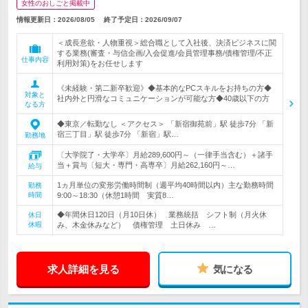
女性のおしごと掲載中
情報更新日：2026/08/05
終了予定日：
2026/09/07
＜成長意欲・人物重視＞総合職として入社後、決済ビジネスに関
する業務(審査・与信企画/入会促進/会員管理事務/債権管理/不正
仕事内容
利用対策)をお任せします
《未経験・第二新卒歓迎》◆基本的なPCスキルをお持ちの方◆
対象と
社内外と円滑なコミュニケーションが可能な方◆40歳以下の方
なる方
◆東京／転勤なし ＜アクセス＞ 「新宿御苑前」駅 徒歩7分 「新
宿三丁目」駅 徒歩7分 「新宿」駅…
勤務地
〔大学院了・大学卒〕月給289,600円～（一律手当含む）＋諸手
当＋賞与〔短大・専門・高専卒〕月給262,160円～…
給与
1ヵ月単位の変形労働時間制（週平均40時間以内）主な勤務時間
勤務
時間
9:00～18:30（休憩1時間 実質8…
◆年間休日120日（月10日休） 業務統括 シフト制（月火休
休日
休暇
み、木金休みなど） 債権管理 土日休み …
求人詳細を見る
気になる