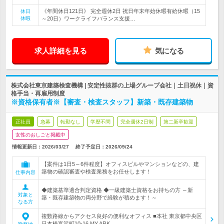
《年間休日121日》 完全週休2日 祝日年末年始休暇有給休暇（15
休日
休暇
～20日）ワークライフバランス支援…
求人詳細を見る
気になる
株式会社東京建築検査機構 | 安定性抜群の上場グループ会社｜土日祝休｜資
格手当・再雇用制度
※資格保有者※【審査・検査スタッフ】新築・既存建築物
正社員
急募
転勤なし
学歴不問
完全週休2日制
第二新卒歓迎
女性のおしごと掲載中
情報更新日：2026/03/27
終了予定日：
2026/09/24
【案件は1日5～6件程度】オフィスビルやマンションなどの、建
築物の確認審査や検査業務をお任せします！
仕事内容
◆建築基準適合判定資格 ◆一級建築士資格をお持ちの方 ～新
対象と
築・既存建築物の両分野で経験が積めます！～
なる方
複数路線からアクセス良好の便利なオフィス ■本社 東京都中央区
日本橋富沢町10-16 MY ARK…