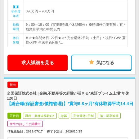
390万円～700万円
初年度
年収
9：00～18：00（実働8時間／休憩60分）※時間外労働有無：有└
勤務
時間
残業月平均20時間以内
# ☆★年間休日122日★☆* 完全週休2日制（土日）* 祝日* GW* 夏
休日
休暇
期休暇* 年末年始休暇*…
求人詳細を見る
気になる
新着
全国保証株式会社 | 金融,不動産等の経験が活きる*東証プライム上場*年休
120日
【総合職(保証審査/債権管理)】*賞与6.8ヶ月*有休取得平均14.4日
正社員
職種・業種未経験OK
急募
完全週休2日制
第二新卒歓迎
女性のおしごと掲載中
情報更新日：2026/07/17
終了予定日：
2026/10/15