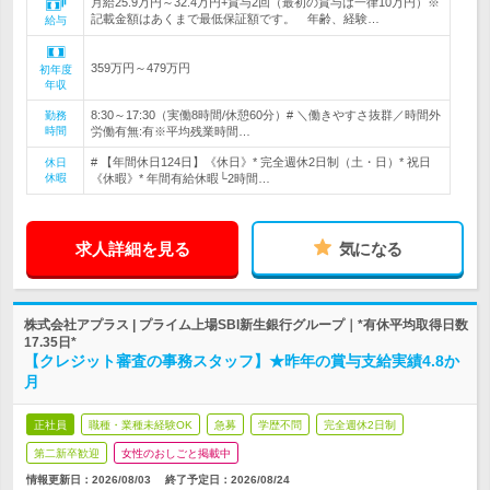
月給25.9万円～32.4万円+賞与2回（最初の賞与は一律10万円）※
記載金額はあくまで最低保証額です。 年齢、経験…
給与
359万円～479万円
初年度
年収
8:30～17:30（実働8時間/休憩60分）# ＼働きやすさ抜群／時間外
勤務
時間
労働有無:有※平均残業時間…
# 【年間休日124日】《休日》* 完全週休2日制（土・日）* 祝日
休日
休暇
《休暇》* 年間有給休暇└2時間…
求人詳細を見る
気になる
株式会社アプラス | プライム上場SBI新生銀行グループ｜*有休平均取得日数
17.35日*
【クレジット審査の事務スタッフ】★昨年の賞与支給実績4.8か
月
正社員
職種・業種未経験OK
急募
学歴不問
完全週休2日制
第二新卒歓迎
女性のおしごと掲載中
情報更新日：2026/08/03
終了予定日：
2026/08/24