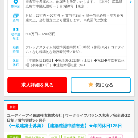
※希望を考慮の上、配属先を決定いたします。 【本社】 広島県
広島市中区紙屋町一丁目3番8号 【東京…
勤務地
月給：23万円～60万円 ＋ 賞与年2回 ＋ 諸手当※経験・能力を考
慮の上、当行規定により優遇します。※残業代は別途…
給与
500万円～1200万円
初年度
年収
フレックスタイム制標準労働時間1日8時間（休憩60分）コアタイ
勤務
時間
ム：なし標準的な勤務時間帯／8:30～…
【年間休日120日】◆完全週休2日制（土日）◆祝日◆年次有給休
休日
休暇
暇（初年度12日）◆連続休暇制度（年1…
求人詳細を見る
気になる
新着
ユーディーアイ確認検査株式会社 | ワークライフバランス充実／完全週休2
日制／賞与実績5ヶ月分
《一級建築士募集》【建築確認申請審査】★年間休日125日
正社員
職種未経験OK
急募
完全週休2日制
女性のおしごと掲載中