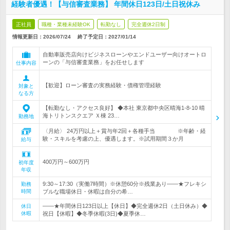
経験者優遇！【与信審査業務】 年間休日123日/土日祝休み
正社員
職種・業種未経験OK
転勤なし
完全週休2日制
情報更新日：2026/07/24
終了予定日：
2027/01/14
自動車販売店向けビジネスローンやエンドユーザー向けオートロ
ーンの「与信審査業務」をお任せします
仕事内容
【歓迎】ローン審査の実務経験・債権管理経験
対象と
なる方
【転勤なし・アクセス良好】 ◆本社 東京都中央区晴海1-8-10 晴
海トリトンスクエア Ｘ棟 23…
勤務地
〈月給〉 24万円以上＋賞与年2回＋各種手当 ※年齢・経
験・スキルを考慮の上、優遇します。※試用期間３か月
給与
400万円～600万円
初年度
年収
9:30～17:30（実働7時間）※休憩60分※残業あり――★フレキシ
勤務
時間
ブルな職場休日・休暇は自分の希…
――★年間休日123日以上【休日】◆完全週休2日（土日休み）◆
休日
休暇
祝日【休暇】◆冬季休暇(3日)◆夏季休…