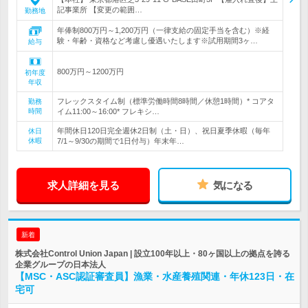
記事業所 【変更の範囲…
勤務地
年俸制800万円～1,200万円（一律支給の固定手当を含む）※経
験・年齢・資格など考慮し優遇いたします※試用期間3ヶ…
給与
800万円～1200万円
初年度
年収
フレックスタイム制（標準労働時間8時間／休憩1時間）* コアタ
勤務
時間
イム11:00～16:00* フレキシ…
年間休日120日完全週休2日制（土・日）、祝日夏季休暇（毎年
休日
休暇
7/1～9/30の期間で1日付与）年末年…
求人詳細を見る
気になる
新着
株式会社Control Union Japan | 設立100年以上・80ヶ国以上の拠点を誇る
企業グループの日本法人
【MSC・ASC認証審査員】漁業・水産養殖関連・年休123日・在
宅可