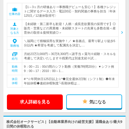
【1～3ヶ月の研修あり⇒事務職デビューも安心！】各種クレジッ
トに関するデータ入力・電話対応・契約関連の事務を担当〈年休
仕事内容
125日／12連休取得可〉
【未経験・第二新卒も歓迎！人柄・成長意欲重視の採用です】◎
販売・営業などの異業種・未経験スタートの先輩も多数在籍＜産
対象と
育休の取得＆復帰実績◎＞
なる方
＼福岡にて積極採用を実施中！／ ★各拠点、最寄り駅より徒歩5
分以内 ★希望を考慮して配属先を決定し…
勤務地
月給23万3,000円～30万8,300円＋諸手当＋賞与※経験・スキルを
考慮して決定いたします※残業代は別途支給※試…
給与
9：00～21：00の間のシフト勤務（実働7時間20分）▼シフト例
勤務
時間
9：00～17：2010：00～1…
# *☆年間休日125日以上☆*◆完全週休2日制（シフト制）◆年末
休日
休暇
年始休暇◆連続休暇制度└長期休暇は…
求人詳細を見る
気になる
株式会社オークサービス | 【自動車業界向けの経営支援】退職金あり/最大9
日間の休暇取れる