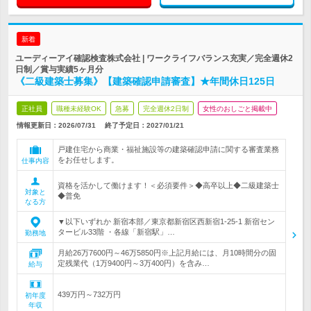
新着
ユーディーアイ確認検査株式会社 | ワークライフバランス充実／完全週休2
日制／賞与実績5ヶ月分
《二級建築士募集》【建築確認申請審査】★年間休日125日
正社員
職種未経験OK
急募
完全週休2日制
女性のおしごと掲載中
情報更新日：2026/07/31
終了予定日：
2027/01/21
戸建住宅から商業・福祉施設等の建築確認申請に関する審査業務
をお任せします。
仕事内容
資格を活かして働けます！＜必須要件＞◆高卒以上◆二級建築士
対象と
◆普免
なる方
▼以下いずれか 新宿本部／東京都新宿区西新宿1-25-1 新宿セン
タービル33階 ・各線「新宿駅」…
勤務地
月給26万7600円～46万5850円※上記月給には、月10時間分の固
定残業代（1万9400円～3万400円）を含み…
給与
439万円～732万円
初年度
年収