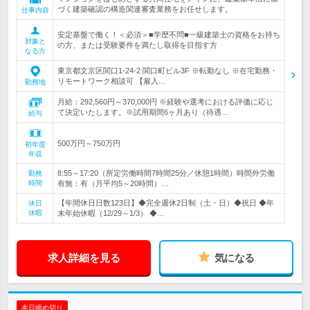
づく建築確認の構造関連審査業務をお任せします。
仕事内容
安定基盤で働く！＜必須＞■学歴不問■一級建築士の資格をお持ち
対象と
の方、または受験要件を満たし取得を目指す方
なる方
東京都文京区関口1-24-2 関口町ビル3F ※転勤なし ※在宅勤務・
リモートワーク相談可 【雇入…
勤務地
月給：292,560円～370,000円 ※経験や選考における評価に応じ
て決定いたします。※試用期間6ヶ月あり（待遇…
給与
500万円～750万円
初年度
年収
8:55～17:20（所定労働時間7時間25分／休憩1時間）時間外労働
勤務
時間
有無：有（月平均5～20時間）…
【年間休日日数123日】◆完全週休2日制（土・日）◆祝日 ◆年
休日
休暇
末年始休暇（12/29～1/3） ◆…
求人詳細を見る
気になる
本日締め切り