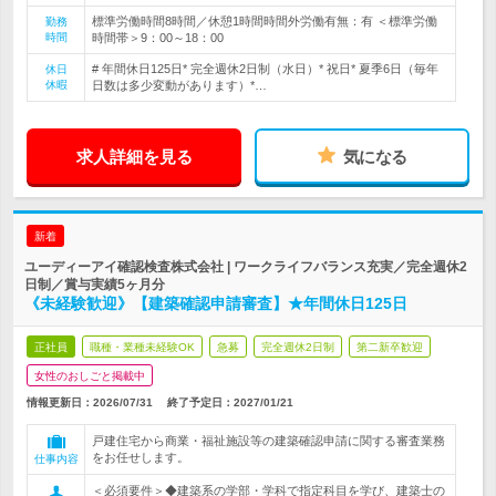
標準労働時間8時間／休憩1時間時間外労働有無：有 ＜標準労働
勤務
時間
時間帯＞9：00～18：00
# 年間休日125日* 完全週休2日制（水日）* 祝日* 夏季6日（毎年
休日
休暇
日数は多少変動があります）*…
求人詳細を見る
気になる
新着
ユーディーアイ確認検査株式会社 | ワークライフバランス充実／完全週休2
日制／賞与実績5ヶ月分
《未経験歓迎》【建築確認申請審査】★年間休日125日
正社員
職種・業種未経験OK
急募
完全週休2日制
第二新卒歓迎
女性のおしごと掲載中
情報更新日：2026/07/31
終了予定日：
2027/01/21
戸建住宅から商業・福祉施設等の建築確認申請に関する審査業務
をお任せします。
仕事内容
＜必須要件＞◆建築系の学部・学科で指定科目を学び、建築士の