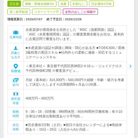
正社員
職種・業種未経験OK
急募
転勤なし
完全週休2日制
第二新卒歓迎
リモートワーク可
女性のおしごと掲載中
情報更新日：2026/07/07
終了予定日：
2026/12/28
水産資源や環境保全を目的とした「MSC（漁業関係）認証」
「ASC（水産養殖関係）認証」の審査業務全般をお任せ。基本的
仕事内容
に企業訪問で審査を行います。
■水産資源の認証や調達に興味・関心がある方 ■TOEIC600／英検
2級程度の英語スキル ■社内外との柔軟に連絡・対応するコミュ
対象と
ニケーションスキル
なる方
＜東京本社＞ 東京都千代田区西神田2-4-16 レ・ジェイドクロス
千代田神保町2階 ※審査員デビュ…
勤務地
月給（基本給）314,300円～500,000円※経験・年齢・能力を考慮
して決定いたします※試用期間6ヶ月あり(待遇…
給与
408万円～650万円
初年度
年収
9：00～18：00実働：8時間休憩：60分時間外労働有無：有※10
勤務
時間
分単位の時差出勤制度あり※平均的…
■完全週休2日制（土日）■祝日※会社カレンダーによる■有給休
休日
休暇
暇あり：15日～25日（入社から6か月経…