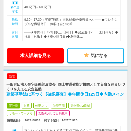
400万円～600万円
初年度
年収
9:30～17:30（実働7時間）※休憩60分※残業あり――★フレキシ
勤務
時間
ブルな職場休日・休暇は自分の希…
――★年間休日123日以上【休日】◆完全週休2日（土日休み）◆
休日
休暇
祝日【休暇】◆冬季休暇(3日)◆夏季休…
求人詳細を見る
気になる
新着
一般財団法人住宅金融普及協会 | 国土交通省指定機関として良質な住まいづ
くりを支える安定基盤
建築基準法に基づく【確認審査】◆年間休日125日◆内勤メイン
正社員
急募
転勤なし
学歴不問
完全週休2日制
リモートワーク可
女性のおしごと掲載中
情報更新日：2026/08/04
終了予定日：
2027/01/25
マンションをはじめとする共同住宅をメインに、建築基準法に基