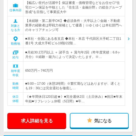
【幅広い世代が活躍中】保証審査・債権管理などをお任せ◎"住
宅ローン保証を中核とした『住生活・金融分野』の総合グループ
仕事内容
形成"を目指して事業拡大中
【未経験・第二新卒OK】◆必須条件：大卒以上◇金融・不動産
業界の経験者は即戦力候補として優遇｜☆ゆくゆくは本社部門へ
対象と
のキャリアチェンジ可
なる方
■本社・全国にある各支店 ◆本社・本店 千代田区大手町二丁目1
番1号 大成大手町ビル19階/22階…
勤務地
■月給30.2万円以上 ＋ 諸手当 ＋ 賞与年2回（昨年度実績：6.8ヶ
月分）※経験・能力によって決定いたします。※…
給与
650万円～740万円
初年度
年収
■9:00～17:00（休憩1時間）※繁忙期などはありますが、遅くと
勤務
時間
も19：30には完全退社を徹底し…
《★年間休日120日超★》■完全週休2日（土日休み）■祝日■年末
休日
休暇
年始■リフレッシュ休暇（5日間）■年…
求人詳細を見る
気になる