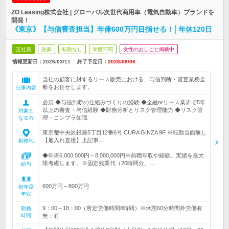
ZO Leasing株式会社 | グローバル次世代商用車（電気自動車）ブランドを
開発！
《東京》【与信審査担当】年俸600万円目指せる！│年休120日
正社員
急募
転勤なし
学歴不問
女性のおしごと掲載中
情報更新日：2026/03/11
終了予定日：
2026/08/06
当社の顧客に対するリース販売における、与信判断・審査業務全
般をお任せします。
仕事内容
必須 ◆与信判断の仕組みづくりの経験 ◆金融orリース業界で5年
以上の審査・与信経験 ◆財務分析とリスク管理能力 ◆リスク管
対象と
理・コンプラ知識
なる方
東京都中央区銀座5丁目12番6号 CURA GINZA 9F ※転勤当面無し
【雇入れ直後】上記事…
勤務地
◆年俸6,000,000円～8,000,000円※前職年収や経験、実績を最大
限考慮します。※固定残業代（20時間分、…
給与
600万円～800万円
初年度
年収
9：00～18：00（所定労働時間8時間）※休憩60分時間外労働有
勤務
時間
無：有