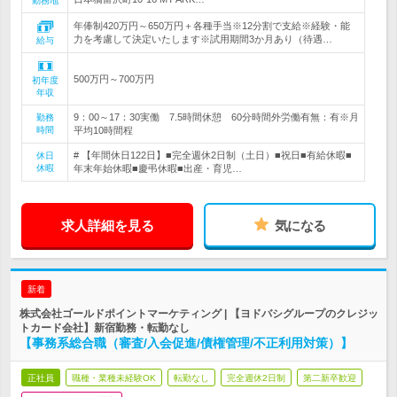
勤務地
年俸制420万円～650万円＋各種手当※12分割で支給※経験・能
力を考慮して決定いたします※試用期間3か月あり（待遇…
給与
500万円～700万円
初年度
年収
9：00～17：30実働 7.5時間休憩 60分時間外労働有無：有※月
勤務
時間
平均10時間程
# 【年間休日122日】■完全週休2日制（土日）■祝日■有給休暇■
休日
休暇
年末年始休暇■慶弔休暇■出産・育児…
求人詳細を見る
気になる
新着
株式会社ゴールドポイントマーケティング | 【ヨドバシグループのクレジッ
トカード会社】新宿勤務・転勤なし
【事務系総合職（審査/入会促進/債権管理/不正利用対策）】
正社員
職種・業種未経験OK
転勤なし
完全週休2日制
第二新卒歓迎