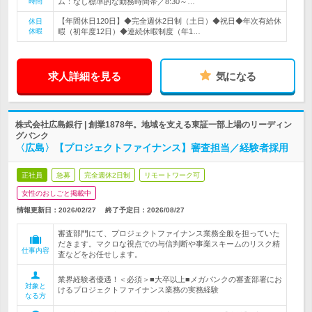
時間
ム：なし標準的な勤務時間帯／8:30～…
【年間休日120日】◆完全週休2日制（土日）◆祝日◆年次有給休
休日
休暇
暇（初年度12日）◆連続休暇制度（年1…
求人詳細を見る
気になる
株式会社広島銀行 | 創業1878年。地域を支える東証一部上場のリーディン
グバンク
〈広島〉【プロジェクトファイナンス】審査担当／経験者採用
正社員
急募
完全週休2日制
リモートワーク可
女性のおしごと掲載中
情報更新日：2026/02/27
終了予定日：
2026/08/27
審査部門にて、プロジェクトファイナンス業務全般を担っていた
だきます。マクロな視点での与信判断や事業スキームのリスク精
仕事内容
査などをお任せします。
業界経験者優遇！＜必須＞■大卒以上■メガバンクの審査部署にお
対象と
けるプロジェクトファイナンス業務の実務経験
なる方