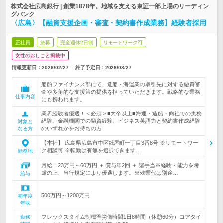
株式会社広島銀行 | 創業1878年。地域を支える東証一部上場のリーディン
グバンク
〈広島〉【融資支援企画・審査・契約書作成業務】経験者採用
正社員
急募
完全週休2日制
リモートワーク可
女性のおしごと掲載中
情報更新日：2026/02/27
終了予定日：
2026/08/27
船舶ファイナンス部にて、造船・海運業の取引先に対する融資審
査や多角的な支援策の提供を担っていただきます。戦略的な業務
仕事内容
にも携われます。
業界経験者優遇！＜必須＞■大卒以上■海運・造船・商社での実務
経験、金融機関での融資経験、ビジネス英語力と契約書作成経験
対象と
のいずれかをお持ちの方
なる方
【本社】 広島県広島市中区紙屋町一丁目3番8号 ※リモートワー
ク相談可 ※転勤は有無を選択できます…
勤務地
月給：23万円～60万円 ＋ 賞与年2回 ＋ 諸手当※経験・能力を考
慮の上、当行規定により優遇します。※残業代は別途…
給与
500万円～1200万円
初年度
年収
フレックスタイム制標準労働時間1日8時間（休憩60分）コアタイ
勤務