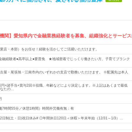
機関】愛知県内で金融業務経験者を募集、組織強化とサービス
業店・本部）をお任せ！経験を活かしてご活躍いただけます。
金融経験者●高卒以上●要普免 ★地域密着でじっくり働きたい方、子育てブランク
古屋・尾張旭・江南市内のいずれかの支店で勤務いただけます。 ※配属先は本人
5万円+諸手当+賞与2回※役職、年齢などにより決定します。※上記はあくまで最低
なたの…
円
0（実働7時間55分／休憩1時間）時間外労働有無：有
日制(土・日)祝日休み# ◎年間休日120日＜休暇＞年末年始（12/31～1/3）…