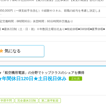
春日井市下条町字北吉田850 【雇入れ直後】上記事業所 【変更の範囲】会社の定め
円～350,000円（一律支給手当含む）※経験やスキル、前職の給与を考慮し決定しま
…
0 （所定労働時間：8時間00分）休憩時間：60分時間外労働あり
日】■週休2日制（土・日・祝）※年数回土曜出社あり■有給休暇■GW休暇■夏季休暇■
気になる
 ★「航空機用電源」の分野でトップクラスのシェアを獲得
年間休日120日★土日祝日休み
正社員
学歴不問
完全週休2日制
第二新卒歓迎