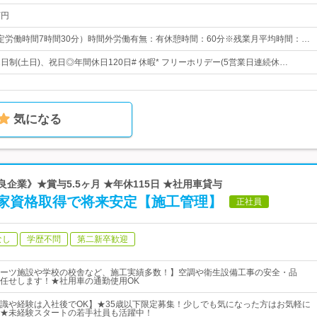
万円
0（所定労働時間7時間30分）時間外労働有無：有休憩時間：60分※残業月平均時間：…
休2日制(土日)、祝日◎年間休日120日# 休暇* フリーホリデー(5営業日連続休…
気になる
良企業》★賞与5.5ヶ月 ★年休115日 ★社用車貸与
国家資格取得で将来安定【施工管理】
正社員
なし
学歴不問
第二新卒歓迎
ーツ施設や学校の校舎など、施工実績多数！】空調や衛生設備工事の安全・品
任せします！★社用車の通勤使用OK
識や経験は入社後でOK】★35歳以下限定募集！少しでも気になった方はお気軽に
★未経験スタートの若手社員も活躍中！