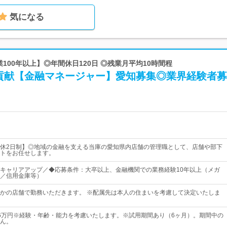
気になる
業100年以上】◎年間休日120日 ◎残業月平均10時間程
貢献【金融マネージャー】愛知募集◎業界経験者募
休2日制】◎地域の金融を支える当庫の愛知県内店舗の管理職として、店舗や部下
トをお任せします。
キャリアアップ／◆応募条件：大卒以上、金融機関での業務経験10年以上（メガ
／信用金庫等）
かの店舗で勤務いただきます。 ※配属先は本人の住まいを考慮して決定いたしま
～56万円※経験・年齢・能力を考慮いたします。※試用期間あり（6ヶ月）。期間中の
ん。