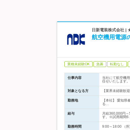
日新電装株式会社 |
航空機用電源
業種未経験OK
急募
転勤なし
仕事内容
当社にて航空機用
任せいたします。
対象となる方
【業界未経験歓迎
勤務地
【本社】 愛知県
る…
給与
月給360,000
す。※試用期間6
勤務時間
9:00～18:0