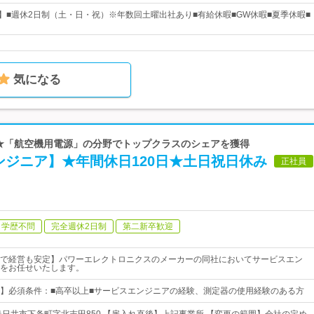
日】■週休2日制（土・日・祝）※年数回土曜出社あり■有給休暇■GW休暇■夏季休暇■
気になる
 ★「航空機用電源」の分野でトップクラスのシェアを獲得
ンジニア】★年間休日120日★土日祝日休み
正社員
学歴不問
完全週休2日制
第二新卒歓迎
で経営も安定】パワーエレクトロニクスのメーカーの同社においてサービスエン
をお任せいたします。
】必須条件：■高卒以上■サービスエンジニアの経験、測定器の使用経験のある方