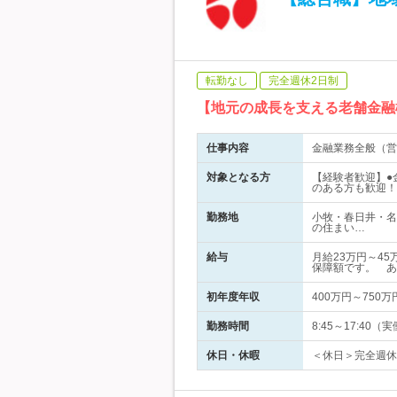
転勤なし
完全週休2日制
【地元の成長を支える老舗金融
仕事内容
金融業務全般（営
対象となる方
【経験者歓迎】●
のある方も歓迎！
勤務地
小牧・春日井・名
の住まい…
給与
月給23万円～4
保障額です。 あ
初年度年収
400万円～750万
勤務時間
8:45～17:4
休日・休暇
＜休日＞完全週休2