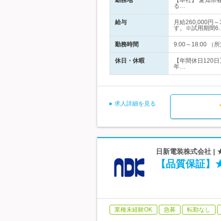
勤務地
【本社】 愛知県
る…
給与
月給260,000
す。※試用期間6
勤務時間
9:00～18:0
休日・休暇
【年間休日120
年…
求人詳細を見る
日新電装株式会社 |
【品質保証】★
業種未経験OK
急募
転勤なし