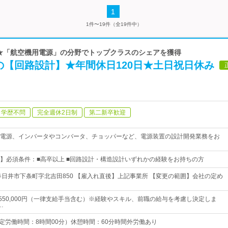
1
1件〜19件（全19件中）
 ★「航空機用電源」の分野でトップクラスのシェアを獲得
の【回路設計】★年間休日120日★土日祝日休み
学歴不問
完全週休2日制
第二新卒歓迎
電源、インバータやコンバータ、チョッパーなど、電源装置の設計開発業務をお
】必須条件：■高卒以上 ■回路設計・構造設計いずれかの経験をお持ちの方
春日井市下条町字北吉田850 【雇入れ直後】上記事業所 【変更の範囲】会社の定め
円～550,000円（一律支給手当含む）※経験やスキル、前職の給与を考慮し決定しま
…
0 （所定労働時間：8時間00分）休憩時間：60分時間外労働あり