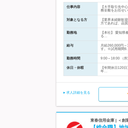
仕事内容
【大手取引先中心
務全般をお任せい
対象となる方
【業界未経験歓迎
方であれば、品質
勤務地
【本社】 愛知県
る…
給与
月給260,000
す。※試用期間6
勤務時間
9:00～18:0
休日・休暇
【年間休日120
年…
求人詳細を見る
東春信用金庫 | ＜
【総合職】地