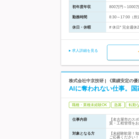
初年度年収
800万円～1000
勤務時間
8:30～17:0
休日・休暇
# 休日* 完全週
求人詳細を見る
株式会社中京技研 | 《業績安定の優
AIに奪われない仕事。
職種・業種未経験OK
急募
転勤
仕事内容
【名古屋市のスポ
質・工程管理をお
対象となる方
【未経験歓迎！知
ご応募ください！