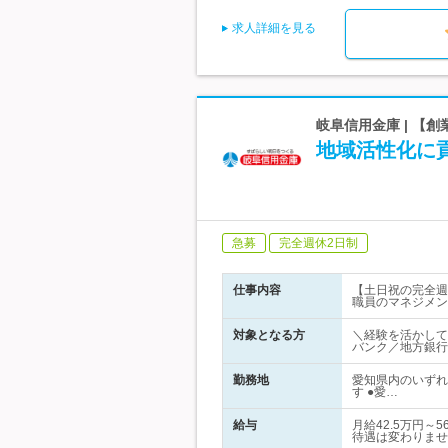
求人詳細を見る
岐阜信用金庫 | 【創
地域活性化に
急募
完全週休2日制
仕事内容
【土日祝の完全週
職員のマネジメン
対象となる方
＼経験を活かして
バンク／地方銀行
勤務地
愛知県内のいずれ
す ●愛…
給与
月給42.5万円
待遇は変わりませ