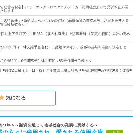
で経営も安定】パワーエレクトロニクスのメーカーの同社において品質保証の業
たします。
】必須条件：■高卒以上■いずれかの経験（品質保証の業務経験、測定器を使える
管理経験者も可）
春日井市下条町字北吉田850 【雇入れ直後】上記事業所 【変更の範囲】会社の定め
円～350,000円（一律支給手当含む）※経験やスキル、前職の給与を考慮し決定しま
…
0 （所定労働時間：8時間00分）休憩時間：60分時間外労働あり
日】■週休2日制（土・日・祝）※年数回土曜出社あり■有給休暇■GW休暇■夏季休暇■
気になる
創業71年＞～融資を通じて地域社会の発展に貢献する～
域の方々に信用され、愛される信用金庫
正社員