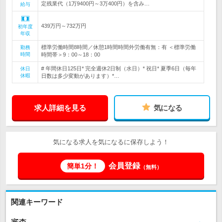
定残業代（1万9400円～3万400円）を含み…
給与
439万円～732万円
初年度
年収
標準労働時間8時間／休憩1時間時間外労働有無：有 ＜標準労働
勤務
時間
時間帯＞9：00～18：00
# 年間休日125日* 完全週休2日制（水日）* 祝日* 夏季6日（毎年
休日
休暇
日数は多少変動があります）*…
求人詳細を見る
気になる
気になる求人を気になるに保存しよう！
会員登録
簡単1分！
（無料）
関連キーワード