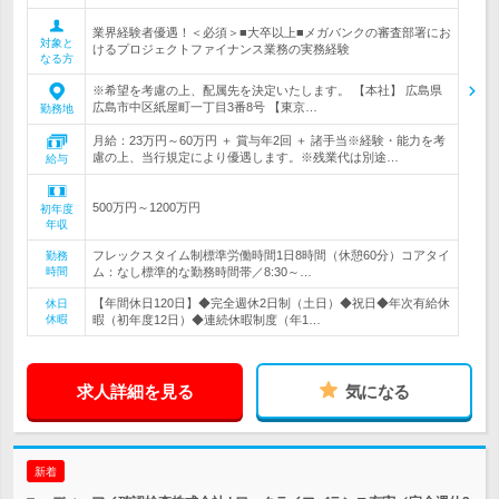
業界経験者優遇！＜必須＞■大卒以上■メガバンクの審査部署にお
対象と
けるプロジェクトファイナンス業務の実務経験
なる方
※希望を考慮の上、配属先を決定いたします。 【本社】 広島県
広島市中区紙屋町一丁目3番8号 【東京…
勤務地
月給：23万円～60万円 ＋ 賞与年2回 ＋ 諸手当※経験・能力を考
慮の上、当行規定により優遇します。※残業代は別途…
給与
500万円～1200万円
初年度
年収
フレックスタイム制標準労働時間1日8時間（休憩60分）コアタイ
勤務
時間
ム：なし標準的な勤務時間帯／8:30～…
【年間休日120日】◆完全週休2日制（土日）◆祝日◆年次有給休
休日
休暇
暇（初年度12日）◆連続休暇制度（年1…
求人詳細を見る
気になる
新着