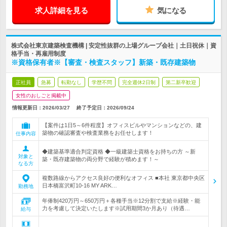
求人詳細を見る
気になる
株式会社東京建築検査機構 | 安定性抜群の上場グループ会社｜土日祝休｜資
格手当・再雇用制度
※資格保有者※【審査・検査スタッフ】新築・既存建築物
正社員
急募
転勤なし
学歴不問
完全週休2日制
第二新卒歓迎
女性のおしごと掲載中
情報更新日：2026/03/27
終了予定日：
2026/09/24
【案件は1日5～6件程度】オフィスビルやマンションなどの、建
築物の確認審査や検査業務をお任せします！
仕事内容
◆建築基準適合判定資格 ◆一級建築士資格をお持ちの方 ～新
対象と
築・既存建築物の両分野で経験が積めます！～
なる方
複数路線からアクセス良好の便利なオフィス ■本社 東京都中央区
日本橋富沢町10-16 MY ARK…
勤務地
年俸制420万円～650万円＋各種手当※12分割で支給※経験・能
力を考慮して決定いたします※試用期間3か月あり（待遇…
給与