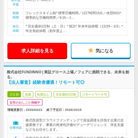
初年度
年収
フレックスタイム制* 標準労働時間／1日7時間15分／休憩60分*
勤務
時間
標準的な労働時間帯／9:15～1…
* 完全週休2日制（土・日）* 祝日* 年末年始休暇（12/29～1/3）*
休日
休暇
年次有給休暇（初年度よ…
求人詳細を見る
気になる
株式会社FUNDINNO | 東証グロース上場／フェアに挑戦できる、未来を創
る。
【法人審査】経験者優遇！リモート可◎
正社員
急募
転勤なし
完全週休2日制
リモートワーク可
女性のおしごと掲載中
情報更新日：2026/04/21
終了予定日：
2026/10/19
株式投資型クラウドファンディングで資金調達を目指す企業の支
援業務です。事業の将来性評価やデューデリジェンス、伴走支援
仕事内容
などをお任せします。