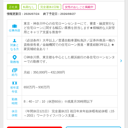
正社員
転勤なし
完全週休2日制
女性のおしごと掲載中
情報更新日：2026/07/24
終了予定日：
2026/08/27
東京・神奈川中心の住宅ローンセンターにて、審査・融資実行な
ど住宅ローンに関する幅広い業務を担当します★積極的な人財登
仕事内容
用とキャリア支援を推進中
《必須条件》大卒以上／普通自動車運転免許／証券外務員一種の
資格保有者／金融機関での住宅ローン推進・審査経験3年以上 ★
対象と
家賃補給金あり！
なる方
◎神奈川県、東京都を中心とした横浜銀行の各住宅ローンセンタ
ーでの勤務です。
勤務地
月給：350,000円～432,000円
給与
650万円～930万円
初年度
年収
勤務
8：40～17：10（休憩60分）※残業月35時間以下
時間
《年間休日121日》 完全週休2日 祝日年末年始休暇有給休暇（15
休日
休暇
～20日）ワークライフバランス支援…