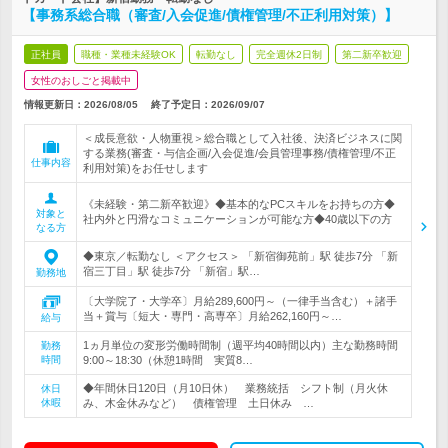
【事務系総合職（審査/入会促進/債権管理/不正利用対策）】
正社員
職種・業種未経験OK
転勤なし
完全週休2日制
第二新卒歓迎
女性のおしごと掲載中
情報更新日：2026/08/05
終了予定日：
2026/09/07
＜成長意欲・人物重視＞総合職として入社後、決済ビジネスに関
する業務(審査・与信企画/入会促進/会員管理事務/債権管理/不正
仕事内容
利用対策)をお任せします
《未経験・第二新卒歓迎》◆基本的なPCスキルをお持ちの方◆
対象と
社内外と円滑なコミュニケーションが可能な方◆40歳以下の方
なる方
◆東京／転勤なし ＜アクセス＞ 「新宿御苑前」駅 徒歩7分 「新
宿三丁目」駅 徒歩7分 「新宿」駅…
勤務地
〔大学院了・大学卒〕月給289,600円～（一律手当含む）＋諸手
当＋賞与〔短大・専門・高専卒〕月給262,160円～…
給与
1ヵ月単位の変形労働時間制（週平均40時間以内）主な勤務時間
勤務
時間
9:00～18:30（休憩1時間 実質8…
◆年間休日120日（月10日休） 業務統括 シフト制（月火休
休日
休暇
み、木金休みなど） 債権管理 土日休み …