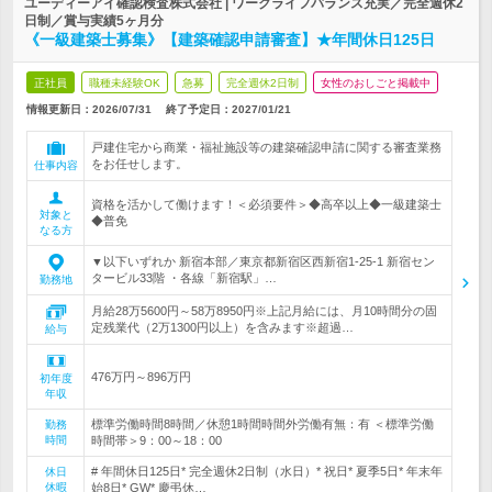
ユーディーアイ確認検査株式会社 | ワークライフバランス充実／完全週休2
日制／賞与実績5ヶ月分
《一級建築士募集》【建築確認申請審査】★年間休日125日
正社員
職種未経験OK
急募
完全週休2日制
女性のおしごと掲載中
情報更新日：2026/07/31
終了予定日：
2027/01/21
戸建住宅から商業・福祉施設等の建築確認申請に関する審査業務
をお任せします。
仕事内容
資格を活かして働けます！＜必須要件＞◆高卒以上◆一級建築士
対象と
◆普免
なる方
▼以下いずれか 新宿本部／東京都新宿区西新宿1-25-1 新宿セン
タービル33階 ・各線「新宿駅」…
勤務地
月給28万5600円～58万8950円※上記月給には、月10時間分の固
定残業代（2万1300円以上）を含みます※超過…
給与
476万円～896万円
初年度
年収
標準労働時間8時間／休憩1時間時間外労働有無：有 ＜標準労働
勤務
時間
時間帯＞9：00～18：00
# 年間休日125日* 完全週休2日制（水日）* 祝日* 夏季5日* 年末年
休日
休暇
始8日* GW* 慶弔休…