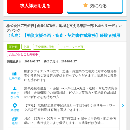
求人詳細を見る
気になる
株式会社広島銀行 | 創業1878年。地域を支える東証一部上場のリーディン
グバンク
〈広島〉【融資支援企画・審査・契約書作成業務】経験者採用
正社員
急募
完全週休2日制
リモートワーク可
女性のおしごと掲載中
情報更新日：2026/02/27
終了予定日：
2026/08/27
船舶ファイナンス部にて、造船・海運業の取引先に対する融資審
査や多角的な支援策の提供を担っていただきます。戦略的な業務
仕事内容
にも携われます。
業界経験者優遇！＜必須＞■大卒以上■海運・造船・商社での実務
経験、金融機関での融資経験、ビジネス英語力と契約書作成経験
対象と
のいずれかをお持ちの方
なる方
【本社】 広島県広島市中区紙屋町一丁目3番8号 ※リモートワー
ク相談可 ※転勤は有無を選択できます…
勤務地
月給：23万円～60万円 ＋ 賞与年2回 ＋ 諸手当※経験・能力を考
慮の上、当行規定により優遇します。※残業代は別途…
給与