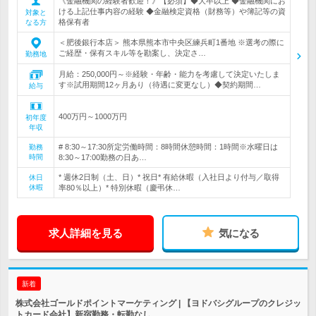
《金融機関の経験者歓迎！》【必須】◆大卒以上 ◆金融機関にお
ける上記仕事内容の経験 ◆金融検定資格（財務等）や簿記等の資
対象と
格保有者
なる方
＜肥後銀行本店＞ 熊本県熊本市中央区練兵町1番地 ※選考の際に
ご経歴・保有スキル等を勘案し、決定さ…
勤務地
月給：250,000円～※経験・年齢・能力を考慮して決定いたしま
す※試用期間12ヶ月あり（待遇に変更なし）◆契約期間…
給与
400万円～1000万円
初年度
年収
# 8:30～17:30所定労働時間：8時間休憩時間：1時間※水曜日は
勤務
時間
8:30～17:00勤務の日あ…
* 週休2日制（土、日）* 祝日* 有給休暇（入社日より付与／取得
休日
休暇
率80％以上）* 特別休暇（慶弔休…
求人詳細を見る
気になる
新着
株式会社ゴールドポイントマーケティング | 【ヨドバシグループのクレジッ
トカード会社】新宿勤務・転勤なし