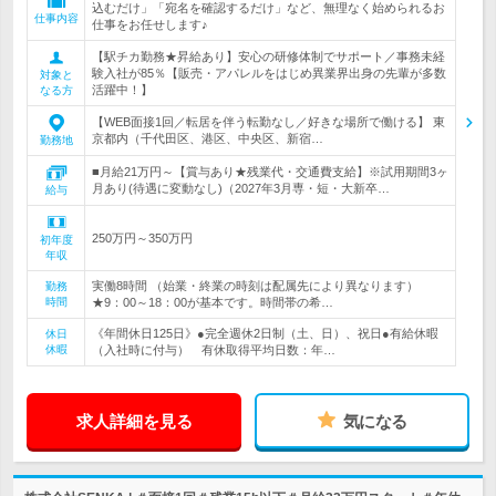
込むだけ」「宛名を確認するだけ」など、無理なく始められるお
仕事内容
仕事をお任せします♪
【駅チカ勤務★昇給あり】安心の研修体制でサポート／事務未経
験入社が85％【販売・アパレルをはじめ異業界出身の先輩が多数
対象と
活躍中！】
なる方
【WEB面接1回／転居を伴う転勤なし／好きな場所で働ける】 東
京都内（千代田区、港区、中央区、新宿…
勤務地
■月給21万円～【賞与あり★残業代・交通費支給】※試用期間3ヶ
月あり(待遇に変動なし)（2027年3月専・短・大新卒…
給与
250万円～350万円
初年度
年収
実働8時間 （始業・終業の時刻は配属先により異なります）
勤務
時間
★9：00～18：00が基本です。時間帯の希…
《年間休日125日》●完全週休2日制（土、日）、祝日●有給休暇
休日
休暇
（入社時に付与） 有休取得平均日数：年…
求人詳細を見る
気になる