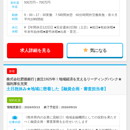
500万円～700万円
初年度
年収
9：00～17：30実働 7.5時間休憩 60分時間外労働有無：有※月
勤務
時間
平均10時間程
# 【年間休日122日】■完全週休2日制（土日）■祝日■有給休暇■
休日
休暇
年末年始休暇■慶弔休暇■出産・育児…
求人詳細を見る
気になる
新着
株式会社肥後銀行 | 創立1925年！地域経済を支えるリーディングバンク★
福利厚生充実
土日祝休み★地域に密着した【融資企画・審査担当者】
契約社員
情報更新日：2026/03/13
終了予定日：
2026/09/10
《熊本県内の企業に貢献◎》地域金融機関としての役割を果たす
べく融資企画・審査業務をお任せいたします
仕事内容