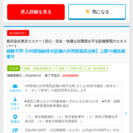
求人詳細を見る
気になる
本日締め切り
株式会社東京エスケー | 安心・安全・快適な住環境を守る設備管理のエキス
パート
経験不問【UR団地給排水設備の共用部巡回点検】上限70歳迄就
業可
正社員
職種・業種未経験OK
急募
学歴不問
第二新卒歓迎
情報更新日：2026/06/19
終了予定日：
2026/08/06
UR団地の共用電気設備の保守点検 または 給排水施設（給水タン
ク・ポンプ室等）の巡回管理を担当します
仕事内容
■電気工事士などの対象資格いずれかをお持ちの方 ■学歴・経験
対象と
不問 ■要普通自動車運転免許
なる方
（１）東京都板橋区 （２）東京都多摩市 （３）神奈川県横浜市
港北区 （４）神奈川県横浜市港南区 （…
勤務地
月給290,500円 ※試用期間（６か月）は月給270,000円※いずれ