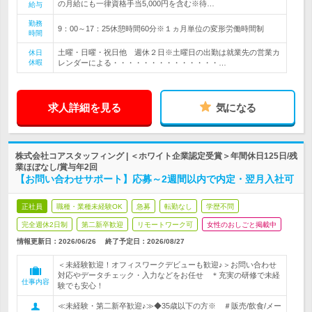
の月給にも一律資格手当5,000円を含む※待…
給与
勤務
9：00～17：25休憩時間60分※１ヵ月単位の変形労働時間制
時間
土曜・日曜・祝日他 週休２日※土曜日の出勤は就業先の営業カ
休日
休暇
レンダーによる・・・・・・・・・・・・・・…
求人詳細を見る
気になる
株式会社コアスタッフィング | ＜ホワイト企業認定受賞＞年間休日125日/残
業ほぼなし/賞与年2回
【お問い合わせサポート】応募～2週間以内で内定・翌月入社可
正社員
職種・業種未経験OK
急募
転勤なし
学歴不問
完全週休2日制
第二新卒歓迎
リモートワーク可
女性のおしごと掲載中
情報更新日：2026/06/26
終了予定日：
2026/08/27
＜未経験歓迎！オフィスワークデビューも歓迎♪＞お問い合わせ
対応やデータチェック・入力などをお任せ ＊充実の研修で未経
仕事内容
験でも安心！
≪未経験・第二新卒歓迎♪≫◆35歳以下の方※ ＃販売/飲食/メー