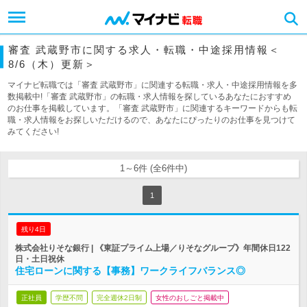
審査 武蔵野市に関する求人・転職・中途採用情報＜
8/6（木）更新＞
マイナビ転職では「審査 武蔵野市」に関連する転職・求人・中途採用情報を多
数掲載中!「審査 武蔵野市」の転職・求人情報を探しているあなたにおすすめ
のお仕事を掲載しています。「審査 武蔵野市」に関連するキーワードからも転
職・求人情報をお探しいただけるので、あなたにぴったりのお仕事を見つけて
みてください!
1～6件 (全6件中)
1
残り4日
株式会社りそな銀行 | 《東証プライム上場／りそなグループ》年間休日122
日・土日祝休
住宅ローンに関する【事務】ワークライフバランス◎
正社員
学歴不問
完全週休2日制
女性のおしごと掲載中