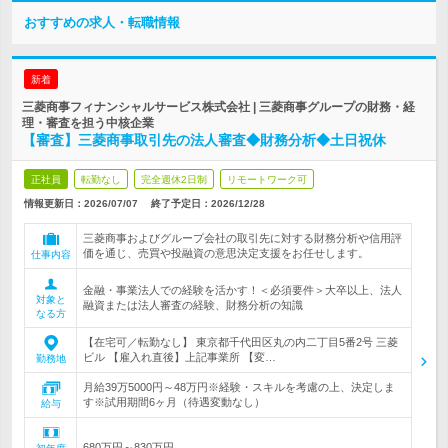
おすすめの求人・転職情報
新着
三菱商事フィナンシャルサービス株式会社 | 三菱商事グループの財務・経
理・審査を担う中核企業
【審査】三菱商事取引先の法人審査◆財務分析◆土日祝休
正社員
転勤なし
完全週休2日制
リモートワーク可
情報更新日：2026/07/07
終了予定日：
2026/12/28
三菱商事およびグループ会社の取引先に対する財務分析や信用評
価を通じ、売買や投融資の意思決定支援をお任せします。
仕事内容
金融・事業法人での経験を活かす！＜必須要件＞大卒以上、法人
対象と
融資または法人審査の経験、財務分析の知識
なる方
【在宅可／転勤なし】 東京都千代田区丸の内二丁目5番2号 三菱
ビル 【雇入れ直後】上記事業所 【変…
勤務地
月給39万5000円～48万円※経験・スキルを考慮の上、決定しま
す※試用期間6ヶ月（待遇変動なし）
給与
680万円～830万円