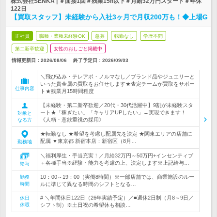
株式会社SENKA | ＃面接1回＃残業15h以下＃月給32万円スタート＃年休
122日
【買取スタッフ】未経験から入社3ヶ月で月収200万も！◆上場G
正社員
職種・業種未経験OK
急募
転勤なし
学歴不問
第二新卒歓迎
女性のおしごと掲載中
情報更新日：2026/08/06
終了予定日：
2026/09/03
＼飛び込み・テレアポ・ノルマなし／ブランド品やジュエリーと
いった貴金属の買取をお任せします★査定チームが買取をサポー
仕事内容
ト★残業月15時間程度
【未経験・第二新卒歓迎／20代・30代活躍中】9割が未経験スタ
ート★「稼ぎたい」「キャリアUPしたい」→実現できます！
対象と
《人柄・意欲重視の採用》
なる方
★転勤なし ★希望を考慮し配属先を決定 ★関東エリアの店舗に
配属 ▼東京都 新宿本店：新宿区（8月…
勤務地
＼福利厚生・手当充実！／月給32万円～50万円+インセンティブ
＋各種手当※経験・能力を考慮の上、決定します※上記給与…
給与
10：00～19：00（実働8時間）※一部店舗では、商業施設のルー
勤務
時間
ルに準じて異なる時間のシフトとなる…
# ＼年間休日122日（26年実績予定）／■週休2日制（月8～9日／
休日
休暇
シフト制）※土日祝の希望休も相談…