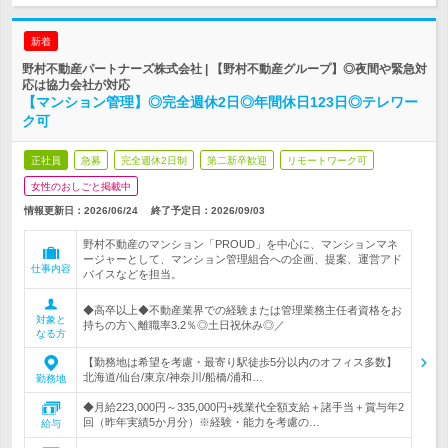
新着
野村不動産パートナーズ株式会社 | 【野村不動産グループ】◎夜間や緊急対
応は協力会社が対応
【マンション管理】◎完全週休2日◎年間休日123日◎テレワー
ク可
正社員
急募
完全週休2日制
第二新卒歓迎
リモートワーク可
女性のおしごと掲載中
情報更新日：2026/06/24
終了予定日：
2026/09/03
野村不動産のマンション「PROUD」を中心に、マンションマネ
ージャーとして、マンション管理組合への企画、提案、運営アド
仕事内容
バイスなどを担当。
◆高卒以上◆不動産業界での経験または管理業務主任者資格をお
対象と
持ちの方＼離職率3.2％◎土日祝休み◎／
なる方
【勤務地は希望を考慮・最寄り駅徒歩5分以内のオフィス多数】
北海道/仙台/東京/神奈川/船橋/浦和…
勤務地
◆月給223,000円～335,000円+残業代全額支給＋諸手当＋賞与年2
回（昨年実績5か月分）※経験・能力を考慮の…
給与