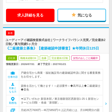
求人詳細を見る
気になる
新着
ユーディーアイ確認検査株式会社 | ワークライフバランス充実／完全週休2
日制／賞与実績5ヶ月分
《二級建築士募集》【建築確認申請審査】★年間休日125日
正社員
職種未経験OK
急募
完全週休2日制
女性のおしごと掲載中
情報更新日：2026/07/31
終了予定日：
2027/01/21
戸建住宅から商業・福祉施設等の建築確認申請に関する審査業務
をお任せします。
仕事内容
資格を活かして働けます！＜必須要件＞◆高卒以上◆二級建築士
対象と
◆普免
なる方
▼以下いずれか 新宿本部／東京都新宿区西新宿1-25-1 新宿セン
タービル33階 ・各線「新宿駅」…
勤務地
月給26万7600円～46万5850円※上記月給には、月10時間分の固