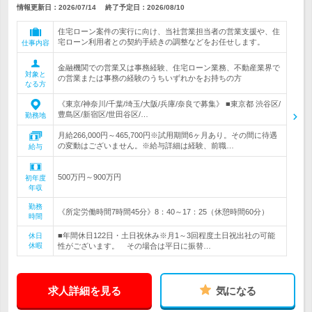
情報更新日：2026/07/14
終了予定日：
2026/08/10
住宅ローン案件の実行に向け、当社営業担当者の営業支援や、住
宅ローン利用者との契約手続きの調整などをお任せします。
仕事内容
金融機関での営業又は事務経験、住宅ローン業務、不動産業界で
対象と
の営業または事務の経験のうちいずれかをお持ちの方
なる方
《東京/神奈川/千葉/埼玉/大阪/兵庫/奈良で募集》 ■東京都 渋谷区/
豊島区/新宿区/世田谷区/…
勤務地
月給266,000円～465,700円※試用期間6ヶ月あり。その間に待遇
の変動はございません。※給与詳細は経験、前職…
給与
500万円～900万円
初年度
年収
勤務
《所定労働時間7時間45分》8：40～17：25（休憩時間60分）
時間
■年間休日122日・土日祝休み※月1～3回程度土日祝出社の可能
休日
休暇
性がございます。 その場合は平日に振替…
求人詳細を見る
気になる