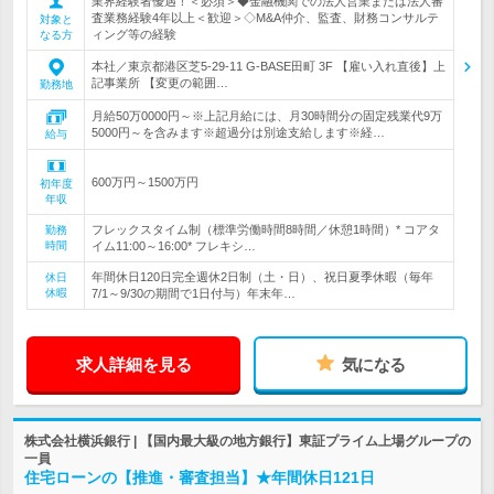
業界経験者優遇！＜必須＞◆金融機関での法人営業または法人審
査業務経験4年以上＜歓迎＞◇M&A仲介、監査、財務コンサルテ
対象と
ィング等の経験
なる方
本社／東京都港区芝5-29-11 G-BASE田町 3F 【雇い入れ直後】上
記事業所 【変更の範囲…
勤務地
月給50万0000円～※上記月給には、月30時間分の固定残業代9万
5000円～を含みます※超過分は別途支給します※経…
給与
600万円～1500万円
初年度
年収
フレックスタイム制（標準労働時間8時間／休憩1時間）* コアタ
勤務
時間
イム11:00～16:00* フレキシ…
年間休日120日完全週休2日制（土・日）、祝日夏季休暇（毎年
休日
休暇
7/1～9/30の期間で1日付与）年末年…
求人詳細を見る
気になる
株式会社横浜銀行 | 【国内最大級の地方銀行】東証プライム上場グループの
一員
住宅ローンの【推進・審査担当】★年間休日121日