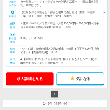
カー勤務…⇒オフィスデビューの20代が活躍中♪ #完全週休2日
対象と
制／残業ほぼなし
なる方
【転居を伴う転勤なし！好きな場所で働ける♪】 東京・神奈川・
千葉・埼玉・大阪・北海道・愛知・福岡の…
勤務地
＜東京／神奈川／千葉／埼玉＞月給230,000円～300,000円＋諸手
当＋賞与年2回固定残業代2時間分、3,538…
給与
300万円～500万円
初年度
年収
* シフト制（実働8時間／休憩1時間）※残業は月平均4.2時間以内
勤務
時間
です。# 【勤務時間例】* 9：0…
# 【年間休日125日】* 完全週休2日制(土日祝を含むシフト制)※
休日
休暇
職種や配属先により日数は異なりま…
求人詳細を見る
気になる
1
1～6件 (全6件中)