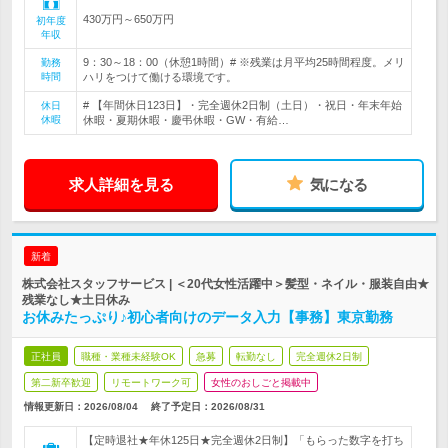
430万円～650万円
初年度
年収
9：30～18：00（休憩1時間）# ※残業は月平均25時間程度。メリ
勤務
時間
ハリをつけて働ける環境です。
# 【年間休日123日】・完全週休2日制（土日）・祝日・年末年始
休日
休暇
休暇・夏期休暇・慶弔休暇・GW・有給…
求人詳細を見る
気になる
新着
株式会社スタッフサービス | ＜20代女性活躍中＞髪型・ネイル・服装自由★
残業なし★土日休み
お休みたっぷり♪初心者向けのデータ入力【事務】東京勤務
正社員
職種・業種未経験OK
急募
転勤なし
完全週休2日制
第二新卒歓迎
リモートワーク可
女性のおしごと掲載中
情報更新日：2026/08/04
終了予定日：
2026/08/31
【定時退社★年休125日★完全週休2日制】「もらった数字を打ち