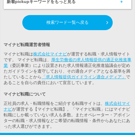
新着pickupキーワードをもっと見る
検索ワード一覧へ戻る
マイナビ転職運営者情報
マイナビ転職は
株式会社マイナビ
が運営する転職・求人情報サイト
です。 マイナビ転職は、
厚生労働省の求人情報提供の適正化推進事
業
（委託事業）により設置された求人情報適正化推進協議会が定め
たガイドラインを遵守しており、その適合メディアとなる基準を満
たしていることから
「求人情報提供ガイドライン適合メディア」
で
あることを自らの責任において宣言しています。
マイナビ転職について
正社員の求人・転職情報をご紹介する転職サイトは、
株式会社マイ
ナビ
が運営する【マイナビ転職】。「マイナビ転職」にはマイナビ
転職にしか載っていない求人も多数。また
オペレーター・アポイン
ター
の転職・求人情報などご希望の転職情報・条件からあなたにあ
った求人選びができます。