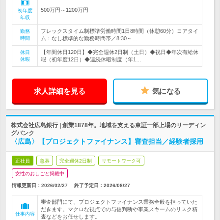
500万円～1200万円
初年度
年収
フレックスタイム制標準労働時間1日8時間（休憩60分）コアタイ
勤務
時間
ム：なし標準的な勤務時間帯／8:30～…
【年間休日120日】◆完全週休2日制（土日）◆祝日◆年次有給休
休日
休暇
暇（初年度12日）◆連続休暇制度（年1…
求人詳細を見る
気になる
株式会社広島銀行 | 創業1878年。地域を支える東証一部上場のリーディン
グバンク
〈広島〉【プロジェクトファイナンス】審査担当／経験者採用
正社員
急募
完全週休2日制
リモートワーク可
女性のおしごと掲載中
情報更新日：2026/02/27
終了予定日：
2026/08/27
審査部門にて、プロジェクトファイナンス業務全般を担っていた
だきます。マクロな視点での与信判断や事業スキームのリスク精
仕事内容
査などをお任せします。