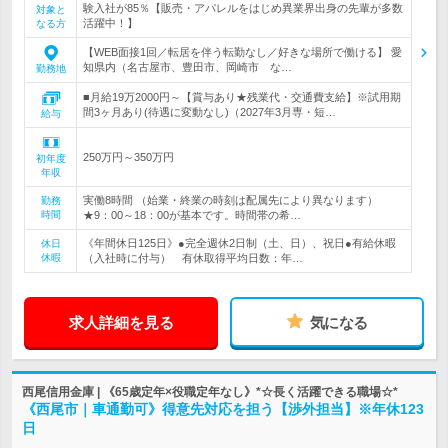
験入社が85％【販売・アパレルをはじめ異業界出身の先輩が多数
対象と
活躍中！】
なる方
【WEB面接1回／転居を伴う転勤なし／好きな場所で働ける】 愛
知県内（名古屋市、豊田市、岡崎市 な…
勤務地
■月給19万2000円～【賞与あり★残業代・交通費支給】※試用期
間3ヶ月あり(待遇に変動なし)（2027年3月専・短…
給与
250万円～350万円
初年度
年収
実働8時間 （始業・終業の時刻は配属先により異なります）
勤務
時間
★9：00～18：00が基本です。時間帯の希…
《年間休日125日》●完全週休2日制（土、日）、祝日●有給休暇
休日
休暇
（入社時に付与） 有休取得平均日数：年…
求人詳細を見る
気になる
西尾信用金庫 | 《65歳定年×役職定年なし》*☆長く活躍できる職場☆*
《西尾市｜車通勤可》得意先対応を担う【渉外担当】※年休123
日