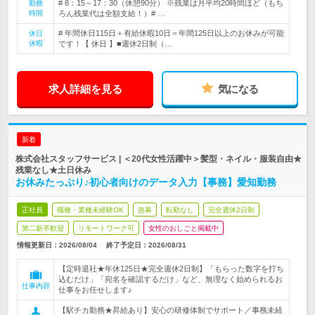
# 8：15～17：30（休憩90分） ※残業は月平均20時間ほど（もち
勤務
時間
ろん残業代は全額支給！）# …
# 年間休日115日＋有給休暇10日＝年間125日以上のお休みが可能
休日
休暇
です！【 休日 】■週休2日制（…
求人詳細を見る
気になる
新着
株式会社スタッフサービス | ＜20代女性活躍中＞髪型・ネイル・服装自由★
残業なし★土日休み
お休みたっぷり♪初心者向けのデータ入力【事務】愛知勤務
正社員
職種・業種未経験OK
急募
転勤なし
完全週休2日制
第二新卒歓迎
リモートワーク可
女性のおしごと掲載中
情報更新日：2026/08/04
終了予定日：
2026/08/31
【定時退社★年休125日★完全週休2日制】「もらった数字を打ち
込むだけ」「宛名を確認するだけ」など、無理なく始められるお
仕事内容
仕事をお任せします♪
【駅チカ勤務★昇給あり】安心の研修体制でサポート／事務未経