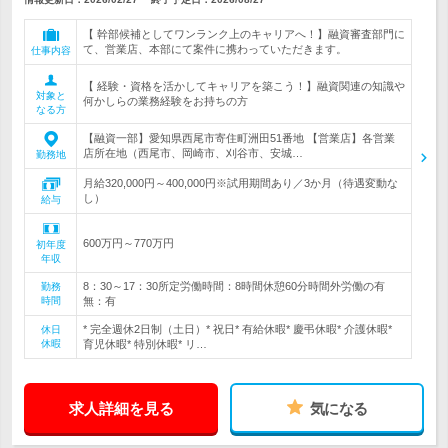
【 幹部候補としてワンランク上のキャリアへ！】融資審査部門に
て、営業店、本部にて案件に携わっていただきます。
仕事内容
【 経験・資格を活かしてキャリアを築こう！】融資関連の知識や
対象と
何かしらの業務経験をお持ちの方
なる方
【融資一部】愛知県西尾市寄住町洲田51番地 【営業店】各営業
店所在地（西尾市、岡崎市、刈谷市、安城…
勤務地
月給320,000円～400,000円※試用期間あり／3か月（待遇変動な
し）
給与
600万円～770万円
初年度
年収
8：30～17：30所定労働時間：8時間休憩60分時間外労働の有
勤務
時間
無：有
* 完全週休2日制（土日）* 祝日* 有給休暇* 慶弔休暇* 介護休暇*
休日
休暇
育児休暇* 特別休暇* リ…
求人詳細を見る
気になる