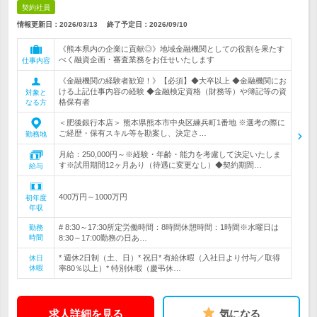
契約社員
情報更新日：2026/03/13
終了予定日：
2026/09/10
《熊本県内の企業に貢献◎》地域金融機関としての役割を果たす
べく融資企画・審査業務をお任せいたします
仕事内容
《金融機関の経験者歓迎！》【必須】◆大卒以上 ◆金融機関にお
ける上記仕事内容の経験 ◆金融検定資格（財務等）や簿記等の資
対象と
格保有者
なる方
＜肥後銀行本店＞ 熊本県熊本市中央区練兵町1番地 ※選考の際に
ご経歴・保有スキル等を勘案し、決定さ…
勤務地
月給：250,000円～※経験・年齢・能力を考慮して決定いたしま
す※試用期間12ヶ月あり（待遇に変更なし）◆契約期間…
給与
400万円～1000万円
初年度
年収
# 8:30～17:30所定労働時間：8時間休憩時間：1時間※水曜日は
勤務
時間
8:30～17:00勤務の日あ…
* 週休2日制（土、日）* 祝日* 有給休暇（入社日より付与／取得
休日
休暇
率80％以上）* 特別休暇（慶弔休…
求人詳細を見る
気になる