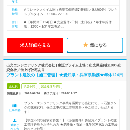
年収
# フレックスタイム制（標準労働時間7.5時間／休憩60分）フレキ
勤務
時間
シブルタイム 7：00～22：00…
# 【年間休日124日】# 完全週休2日制（土日祝）* 年末年始休
休日
休暇
暇：12/30～1/3* 年次有給…
求人詳細を見る
気になる
出光エンジニアリング株式会社 | 東証プライム上場：出光興産(株)100%出
資会社／借上げ社宅あり
プラント建設の【施工管理】★愛知県・兵庫県勤務★年休124日
正社員
学歴不問
完全週休2日制
情報更新日：2026/06/26
終了予定日：
2026/12/17
プラントエンジニアリング事業を展開する当社にて、＜石油タン
クの施主代行、保全工事の施工管理業務＞をご担当いただきま
仕事内容
す！
【学歴不問◎経験者募集！】《必須要件》要普免／プラントの施
工管理経験をお持ちの方 ★危険物・石油・化学関連施設の工事経
対象と
験などは歓迎！
なる方