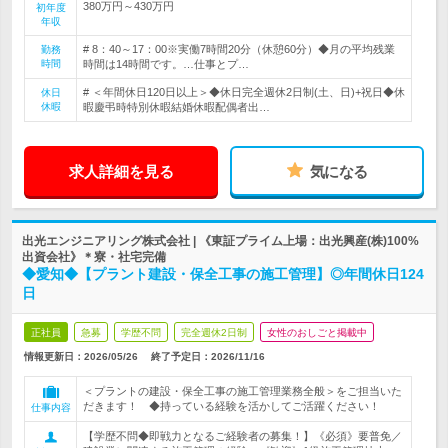
380万円～430万円
初年度
年収
# 8：40～17：00※実働7時間20分（休憩60分）◆月の平均残業
勤務
時間
時間は14時間です。…仕事とプ…
# ＜年間休日120日以上＞◆休日完全週休2日制(土、日)+祝日◆休
休日
休暇
暇慶弔時特別休暇結婚休暇配偶者出…
求人詳細を見る
気になる
出光エンジニアリング株式会社 | 《東証プライム上場：出光興産(株)100%
出資会社》＊寮・社宅完備
◆愛知◆【プラント建設・保全工事の施工管理】◎年間休日124
日
正社員
急募
学歴不問
完全週休2日制
女性のおしごと掲載中
情報更新日：2026/05/26
終了予定日：
2026/11/16
＜プラントの建設・保全工事の施工管理業務全般＞をご担当いた
だきます！ ◆持っている経験を活かしてご活躍ください！
仕事内容
【学歴不問◆即戦力となるご経験者の募集！】《必須》要普免／