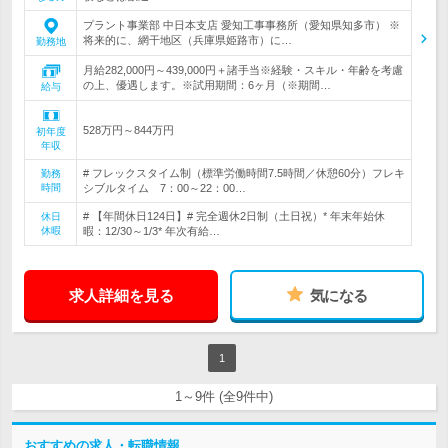
プラント事業部 中日本支店 愛知工事事務所（愛知県知多市） ※
将来的に、網干地区（兵庫県姫路市）に…
勤務地
月給282,000円～439,000円＋諸手当※経験・スキル・年齢を考慮
の上、優遇します。※試用期間：6ヶ月（※期間…
給与
528万円～844万円
初年度
年収
# フレックスタイム制（標準労働時間7.5時間／休憩60分）フレキ
勤務
時間
シブルタイム 7：00～22：00…
# 【年間休日124日】# 完全週休2日制（土日祝）* 年末年始休
休日
休暇
暇：12/30～1/3* 年次有給…
求人詳細を見る
気になる
1
1～9件 (全9件中)
おすすめの求人・転職情報