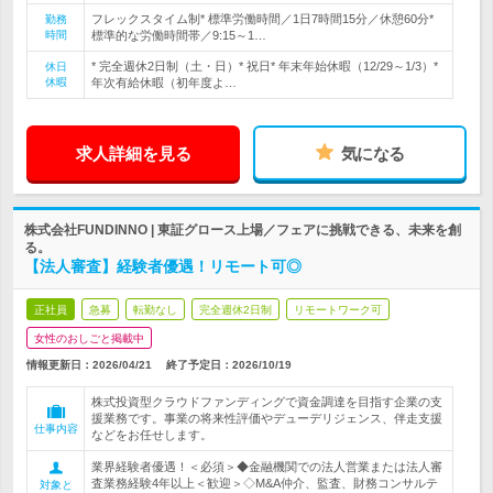
フレックスタイム制* 標準労働時間／1日7時間15分／休憩60分*
勤務
時間
標準的な労働時間帯／9:15～1…
* 完全週休2日制（土・日）* 祝日* 年末年始休暇（12/29～1/3）*
休日
休暇
年次有給休暇（初年度よ…
求人詳細を見る
気になる
株式会社FUNDINNO | 東証グロース上場／フェアに挑戦できる、未来を創
る。
【法人審査】経験者優遇！リモート可◎
正社員
急募
転勤なし
完全週休2日制
リモートワーク可
女性のおしごと掲載中
情報更新日：2026/04/21
終了予定日：
2026/10/19
株式投資型クラウドファンディングで資金調達を目指す企業の支
援業務です。事業の将来性評価やデューデリジェンス、伴走支援
仕事内容
などをお任せします。
業界経験者優遇！＜必須＞◆金融機関での法人営業または法人審
査業務経験4年以上＜歓迎＞◇M&A仲介、監査、財務コンサルテ
対象と