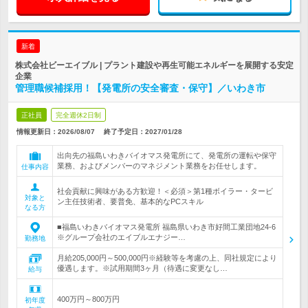
新着
株式会社ビーエイブル | プラント建設や再生可能エネルギーを展開する安定
企業
管理職候補採用！【発電所の安全審査・保守】／いわき市
正社員
完全週休2日制
情報更新日：2026/08/07
終了予定日：
2027/01/28
出向先の福島いわきバイオマス発電所にて、発電所の運転や保守
業務、およびメンバーのマネジメント業務をお任せします。
仕事内容
社会貢献に興味がある方歓迎！＜必須＞第1種ボイラー・タービ
対象と
ン主任技術者、要普免、基本的なPCスキル
なる方
■福島いわきバイオマス発電所 福島県いわき市好間工業団地24-6
※グループ会社のエイブルエナジー…
勤務地
月給205,000円～500,000円※経験等を考慮の上、同社規定により
優遇します。※試用期間3ヶ月（待遇に変更なし…
給与
400万円～800万円
初年度