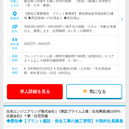
建設業に関連する施工管理の経験 《歓迎》1級施工管理技士
対象と
（管・土木・建築）
なる方
【愛知工事事務所 プラント事業部】 愛知県知多市南浜町11番
地 ◆周辺地域への出張あり ◆初任地は…
勤務地
月給282,000円～439,000円＋諸手当※経験・スキル・年齢を考慮
の上、優遇します。試用期間：6ヶ月（※期間中…
給与
528万円～844万円
初年度
年収
フレックスタイム制（標準労働時間7.5時間／休憩60分）※コア
勤務
時間
タイムなし※標準労働時間帯 8：00～…
# 【年間休日124日】# 完全週休2日制（土日祝）* 年次有給休
休日
休暇
暇：初年度15日～21日（6年目以…
求人詳細を見る
気になる
出光エンジニアリング株式会社 | 《東証プライム上場：出光興産(株)100%
出資会社》＊寮・社宅完備
◆愛知◆【プラント建設・保全工事の施工管理】※契約社員募集