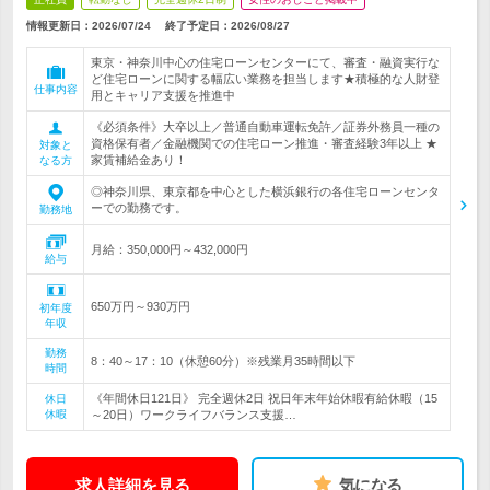
情報更新日：2026/07/24
終了予定日：
2026/08/27
東京・神奈川中心の住宅ローンセンターにて、審査・融資実行な
ど住宅ローンに関する幅広い業務を担当します★積極的な人財登
仕事内容
用とキャリア支援を推進中
《必須条件》大卒以上／普通自動車運転免許／証券外務員一種の
資格保有者／金融機関での住宅ローン推進・審査経験3年以上 ★
対象と
家賃補給金あり！
なる方
◎神奈川県、東京都を中心とした横浜銀行の各住宅ローンセンタ
ーでの勤務です。
勤務地
月給：350,000円～432,000円
給与
650万円～930万円
初年度
年収
勤務
8：40～17：10（休憩60分）※残業月35時間以下
時間
《年間休日121日》 完全週休2日 祝日年末年始休暇有給休暇（15
休日
休暇
～20日）ワークライフバランス支援…
求人詳細を見る
気になる