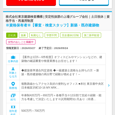
株式会社東京建築検査機構 | 安定性抜群の上場グループ会社｜土日祝休｜資
格手当・再雇用制度
※資格保有者※【審査・検査スタッフ】新築・既存建築物
正社員
急募
転勤なし
学歴不問
完全週休2日制
第二新卒歓迎
女性のおしごと掲載中
情報更新日：2026/03/27
終了予定日：
2026/09/24
【案件は1日5～6件程度】オフィスビルやマンションなどの、建
築物の確認審査や検査業務をお任せします！
仕事内容
◆建築基準適合判定資格 ◆一級建築士資格をお持ちの方 ～新
対象と
築・既存建築物の両分野で経験が積めます！～
なる方
複数路線からアクセス良好の便利なオフィス ■本社 東京都中央区
日本橋富沢町10-16 MY ARK…
勤務地
年俸制420万円～650万円＋各種手当※12分割で支給※経験・能
力を考慮して決定いたします※試用期間3か月あり（待遇…
給与
500万円～700万円
初年度
年収