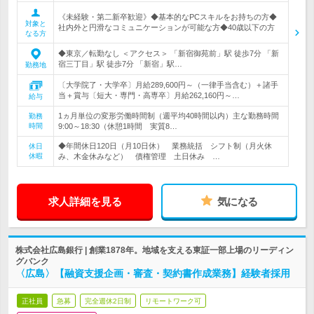
《未経験・第二新卒歓迎》◆基本的なPCスキルをお持ちの方◆
対象と
社内外と円滑なコミュニケーションが可能な方◆40歳以下の方
なる方
◆東京／転勤なし ＜アクセス＞ 「新宿御苑前」駅 徒歩7分 「新
宿三丁目」駅 徒歩7分 「新宿」駅…
勤務地
〔大学院了・大学卒〕月給289,600円～（一律手当含む）＋諸手
当＋賞与〔短大・専門・高専卒〕月給262,160円～…
給与
1ヵ月単位の変形労働時間制（週平均40時間以内）主な勤務時間
勤務
時間
9:00～18:30（休憩1時間 実質8…
◆年間休日120日（月10日休） 業務統括 シフト制（月火休
休日
休暇
み、木金休みなど） 債権管理 土日休み …
求人詳細を見る
気になる
株式会社広島銀行 | 創業1878年。地域を支える東証一部上場のリーディン
グバンク
〈広島〉【融資支援企画・審査・契約書作成業務】経験者採用
正社員
急募
完全週休2日制
リモートワーク可