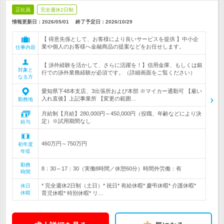
正社員
完全週休2日制
情報更新日：2026/05/01
終了予定日：
2026/10/29
【 得意先係として、お客様により良いサービスを提供 】中小企
業や個人のお客様へ金融商品の提案などをお任せします。
仕事内容
【 渉外経験を活かして、さらに活躍を！】信用金庫、もしくは銀
対象と
行での渉外業務経験が必須です。（詳細画面をご覧ください）
なる方
愛知県下48本支店、3出張所および本部 ※マイカー通勤可 【雇い
入れ直後】上記事業所 【変更の範囲…
勤務地
月給制【月給】280,000円～450,000円（役職、年齢などにより決
定）※試用期間なし
給与
460万円～750万円
初年度
年収
勤務
8：30～17：30（実働8時間／休憩60分）時間外労働：有
時間
* 完全週休2日制（土日）* 祝日* 有給休暇* 慶弔休暇* 介護休暇*
休日
休暇
育児休暇* 特別休暇* リ…