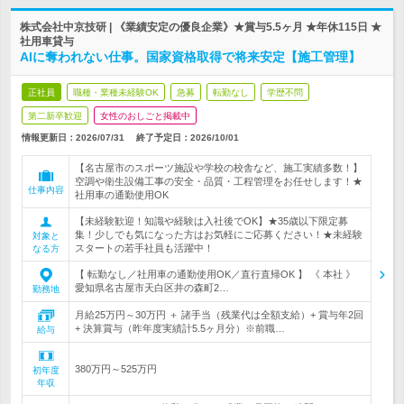
株式会社中京技研 | 《業績安定の優良企業》★賞与5.5ヶ月 ★年休115日 ★
社用車貸与
AIに奪われない仕事。国家資格取得で将来安定【施工管理】
正社員
職種・業種未経験OK
急募
転勤なし
学歴不問
第二新卒歓迎
女性のおしごと掲載中
情報更新日：2026/07/31
終了予定日：
2026/10/01
【名古屋市のスポーツ施設や学校の校舎など、施工実績多数！】
空調や衛生設備工事の安全・品質・工程管理をお任せします！★
仕事内容
社用車の通勤使用OK
【未経験歓迎！知識や経験は入社後でOK】★35歳以下限定募
集！少しでも気になった方はお気軽にご応募ください！★未経験
対象と
スタートの若手社員も活躍中！
なる方
【 転勤なし／社用車の通勤使用OK／直行直帰OK 】 《 本社 》
愛知県名古屋市天白区井の森町2…
勤務地
月給25万円～30万円 ＋ 諸手当（残業代は全額支給）+ 賞与年2回
+ 決算賞与（昨年度実績計5.5ヶ月分）※前職…
給与
380万円～525万円
初年度
年収