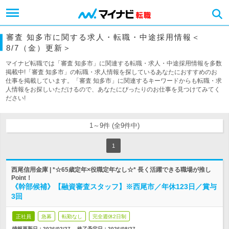
審査 知多市に関する求人・転職・中途採用情報＜
8/7（金）更新＞
マイナビ転職では「審査 知多市」に関連する転職・求人・中途採用情報を多数
掲載中!「審査 知多市」の転職・求人情報を探しているあなたにおすすめのお
仕事を掲載しています。「審査 知多市」に関連するキーワードからも転職・求
人情報をお探しいただけるので、あなたにぴったりのお仕事を見つけてみてく
ださい!
1～9件 (全9件中)
1
西尾信用金庫 | *☆65歳定年×役職定年なし☆* 長く活躍できる職場が推し
Point！
《幹部候補》【融資審査スタッフ】※西尾市／年休123日／賞与
3回
正社員
急募
転勤なし
完全週休2日制
情報更新日：2026/02/27
終了予定日：
2026/08/27