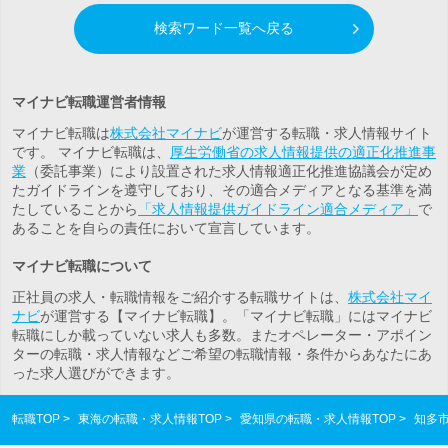
検索ワード一覧へ戻る
マイナビ転職運営者情報
マイナビ転職は
株式会社マイナビ
が運営する転職・求人情報サイト
です。 マイナビ転職は、
厚生労働省の求人情報提供の適正化推進事
業
（委託事業）により設置された求人情報適正化推進協議会が定め
たガイドラインを遵守しており、その適合メディアとなる基準を満
たしていることから
「求人情報提供ガイドライン適合メディア」
で
あることを自らの責任において宣言しています。
マイナビ転職について
正社員の求人・転職情報をご紹介する転職サイトは、
株式会社マイ
ナビ
が運営する【マイナビ転職】。「マイナビ転職」にはマイナビ
転職にしか載っていない求人も多数。また
オペレーター・アポイン
ター
の転職・求人情報などご希望の転職情報・条件からあなたにあ
った求人選びができます。
転職TOP
東海の転職・求人情報TOP
愛知県の転職・求人情報TOP
知多