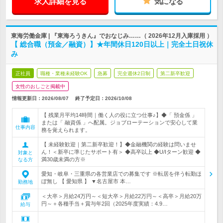
求人詳細を見る
気になる
東海労働金庫 | 『東海ろうきん』でおなじみ……（ 2026年12月入庫採用 ）
【 総合職（預金／融資）】★年間休日120日以上｜完全土日祝休
み
正社員
職種・業種未経験OK
急募
完全週休2日制
第二新卒歓迎
女性のおしごと掲載中
情報更新日：2026/08/07
終了予定日：
2026/10/08
【 残業月平均14時間｜働く人の役に立つ仕事♪】◆「 預金係 」
または「 融資係 」へ配属。ジョブローテーションで安心して業
仕事内容
務を覚えられます。
【 未経験歓迎｜第二新卒歓迎！】◆金融機関の経験は問いませ
ん！＜新卒に準じたサポート有＞ ◆高卒以上 ◆U/Iターン歓迎 ◆
対象と
満30歳未満の方※
なる方
愛知・岐阜・三重県の各営業店での募集です ※転居を伴う転勤ほ
ぼ無し 【 愛知県 】 ▼名古屋市 本…
勤務地
＜大卒＞月給24万円～＜短大卒＞月給22万円～＜高卒＞月給20万
円～＋各種手当＋賞与年2回（2025年度実績：4.9…
給与