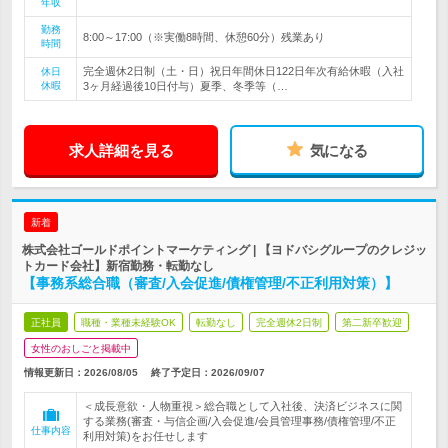
年収
勤務
8:00～17:00（※実働8時間、休憩60分）残業あり
時間
完全週休2日制（土・日）祝日年間休日122日年次有給休暇（入社
休日
休暇
3ヶ月経過後10日付与）夏季、冬季等（…
求人詳細を見る
気になる
新着
株式会社ゴールドポイントマーケティング | 【ヨドバシグループのクレジッ
トカード会社】新宿勤務・転勤なし
【事務系総合職（審査/入会促進/債権管理/不正利用対策）】
正社員
職種・業種未経験OK
転勤なし
完全週休2日制
第二新卒歓迎
女性のおしごと掲載中
情報更新日：2026/08/05
終了予定日：
2026/09/07
＜成長意欲・人物重視＞総合職として入社後、決済ビジネスに関
する業務(審査・与信企画/入会促進/会員管理事務/債権管理/不正
仕事内容
利用対策)をお任せします