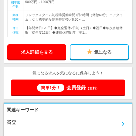
500万円～1200万円
初年度
年収
フレックスタイム制標準労働時間1日8時間（休憩60分）コアタイ
勤務
時間
ム：なし標準的な勤務時間帯／8:30～…
【年間休日120日】◆完全週休2日制（土日）◆祝日◆年次有給休
休日
休暇
暇（初年度12日）◆連続休暇制度（年1…
求人詳細を見る
気になる
気になる求人を気になるに保存しよう！
会員登録
簡単1分！
（無料）
関連キーワード
審査