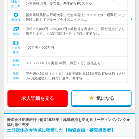
対象と
ン主任技術者、要普免、基本的なPCスキル
なる方
福島県双葉郡広野町大字上北迫字岩沢1-9 ※マイカー通勤可 ※ご
経験に応じてグループ会社のエイブル…
勤務地
月給205,000円～500,000円※経験等を考慮の上、同社規定により
優遇します。※試用期間3ヶ月（待遇に変更なし…
給与
400万円～800万円
初年度
年収
勤務
8:00～17:00（※実働8時間、休憩60分）残業あり
時間
完全週休2日制（土・日）祝日年間休日122日年次有給休暇（入社
休日
休暇
3ヶ月経過後10日付与）夏季、冬季等（…
求人詳細を見る
気になる
株式会社肥後銀行 | 創立1925年！地域経済を支えるリーディングバンク★
福利厚生充実
土日祝休み★地域に密着した【融資企画・審査担当者】