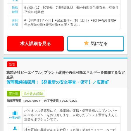
9：00～17：30実働 7.5時間休憩 60分時間外労働有無：有※月
勤務
時間
平均10時間程
# 【年間休日122日】■完全週休2日制（土日）■祝日■有給休暇■
休日
休暇
年末年始休暇■慶弔休暇■出産・育児…
求人詳細を見る
気になる
新着
株式会社ビーエイブル | プラント建設や再生可能エネルギーを展開する安定
企業
管理職候補採用！【発電所の安全審査・保守】／広野町
正社員
完全週休2日制
情報更新日：2026/08/07
終了予定日：
2027/01/28
バイオマス発電所にて、発電所の運転・保守業務およびメンバー
のマネジメントをお任せします。安定したプラント運営を支える
仕事内容
重要なポジションです。
社会貢献に興味がある方歓迎！＜必須＞第1種ボイラー・タービ