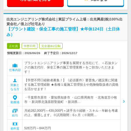
出光エンジニアリング株式会社 | 東証プライム上場：出光興産(株)100%出
資会社／借上げ社宅あり
【プラント建設・保全工事の施工管理】★年休124日（土日休
み）
正社員
学歴不問
完全週休2日制
情報更新日：2026/06/26
終了予定日：
2026/12/17
プラントエンジニアリング事業を展開する当社にて、＜石油タン
クの施主代行、保全工事の施工管理業務＞をご担当いただきま
仕事内容
す！
【学歴不問◎経験者募集！】《必須要件》要普免／建設業に関連
する施工管理経験 ★各種１級施工管理技士や危険物取扱者の資格
対象と
を活かせます！
なる方
・千葉県市原市 ・愛知県知多市 ・山口県周南市 ・北海道苫小牧
市 ・新潟県北蒲原郡聖籠町 ・新潟県…
勤務地
月給282,000円～439,000円＋諸手当※経験・スキル・年齢を考慮
の上、優遇します。※試用期間：6ヶ月（※期間…
給与
528万円～844万円
初年度