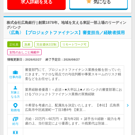
求人詳細を見る
気になる
株式会社広島銀行 | 創業1878年。地域を支える東証一部上場のリーディン
グバンク
〈広島〉【プロジェクトファイナンス】審査担当／経験者採用
正社員
急募
完全週休2日制
リモートワーク可
女性のおしごと掲載中
情報更新日：2026/02/27
終了予定日：
2026/08/27
審査部門にて、プロジェクトファイナンス業務全般を担っていた
だきます。マクロな視点での与信判断や事業スキームのリスク精
仕事内容
査などをお任せします。
業界経験者優遇！＜必須＞■大卒以上■メガバンクの審査部署にお
対象と
けるプロジェクトファイナンス業務の実務経験
なる方
※希望を考慮の上、配属先を決定いたします。 【本社】 広島県
広島市中区紙屋町一丁目3番8号 【東京…
勤務地
月給：23万円～60万円 ＋ 賞与年2回 ＋ 諸手当※経験・能力を考
慮の上、当行規定により優遇します。※残業代は別途…
給与