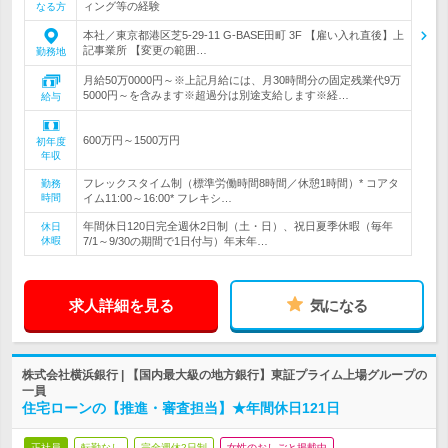
ィング等の経験
なる方
本社／東京都港区芝5-29-11 G-BASE田町 3F 【雇い入れ直後】上
記事業所 【変更の範囲…
勤務地
月給50万0000円～※上記月給には、月30時間分の固定残業代9万
5000円～を含みます※超過分は別途支給します※経…
給与
600万円～1500万円
初年度
年収
フレックスタイム制（標準労働時間8時間／休憩1時間）* コアタ
勤務
時間
イム11:00～16:00* フレキシ…
年間休日120日完全週休2日制（土・日）、祝日夏季休暇（毎年
休日
休暇
7/1～9/30の期間で1日付与）年末年…
求人詳細を見る
気になる
株式会社横浜銀行 | 【国内最大級の地方銀行】東証プライム上場グループの
一員
住宅ローンの【推進・審査担当】★年間休日121日
正社員
転勤なし
完全週休2日制
女性のおしごと掲載中