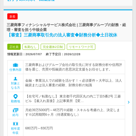
新着
三菱商事フィナンシャルサービス株式会社 | 三菱商事グループの財務・経
理・審査を担う中核企業
【審査】三菱商事取引先の法人審査◆財務分析◆土日祝休
正社員
転勤なし
完全週休2日制
リモートワーク可
情報更新日：2026/07/07
終了予定日：
2026/12/28
三菱商事およびグループ会社の取引先に対する財務分析や信用評
価を通じ、売買や投融資の意思決定支援をお任せします。
仕事内容
金融・事業法人での経験を活かす！＜必須要件＞大卒以上、法人
対象と
融資または法人審査の経験、財務分析の知識
なる方
【在宅可／転勤なし】 東京都千代田区丸の内二丁目5番2号 三菱
ビル 【雇入れ直後】上記事業所 【変…
勤務地
月給39万5000円～48万円※経験・スキルを考慮の上、決定しま
す※試用期間6ヶ月（待遇変動なし）
給与
680万円～830万円
初年度
年収