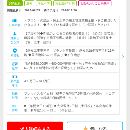
契約社員
急募
学歴不問
完全週休2日制
女性のおしごと掲載中
情報更新日：2026/06/05
終了予定日：
2026/11/26
＜プラントの建設・保全工事の施工管理業務全般＞をご担当いた
だきます！ ◆持っている経験を活かしてご活躍ください！
仕事内容
【学歴不問◆即戦力となるご経験者の募集！】《必須》要普免／
建設業に関連する施工管理の経験 《歓迎》1級施工管理技士
対象と
（管・土木・建築）
なる方
【愛知工事事務所 プラント事業部】 愛知県知多市南浜町11番
地 ◆周辺地域への出張あり ◆初任地は…
勤務地
月給制350,000円～600,000円時間外手当：完全別支給試用期間：
6ヶ月（※期間中の待遇に変動なし）就業のため…
給与
495万円～841万円
初年度
年収
フレックスタイム制（標準労働時間7.5時間／休憩60分）※コア
勤務
時間
タイムなし※標準労働時間帯 8：00～…
# 【年間休日124日】# 完全週休2日制（土日祝）* 年次有給休
休日
休暇
暇：初年度15日～21日（6年目以…
求人詳細を見る
気になる