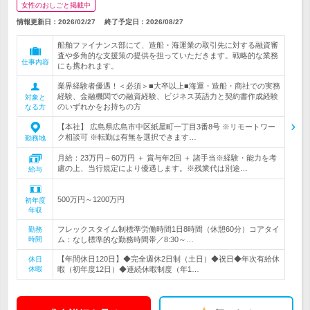
女性のおしごと掲載中
情報更新日：2026/02/27
終了予定日：
2026/08/27
船舶ファイナンス部にて、造船・海運業の取引先に対する融資審
査や多角的な支援策の提供を担っていただきます。戦略的な業務
仕事内容
にも携われます。
業界経験者優遇！＜必須＞■大卒以上■海運・造船・商社での実務
経験、金融機関での融資経験、ビジネス英語力と契約書作成経験
対象と
のいずれかをお持ちの方
なる方
【本社】 広島県広島市中区紙屋町一丁目3番8号 ※リモートワー
ク相談可 ※転勤は有無を選択できます…
勤務地
月給：23万円～60万円 ＋ 賞与年2回 ＋ 諸手当※経験・能力を考
慮の上、当行規定により優遇します。※残業代は別途…
給与
500万円～1200万円
初年度
年収
フレックスタイム制標準労働時間1日8時間（休憩60分）コアタイ
勤務
時間
ム：なし標準的な勤務時間帯／8:30～…
【年間休日120日】◆完全週休2日制（土日）◆祝日◆年次有給休
休日
休暇
暇（初年度12日）◆連続休暇制度（年1…