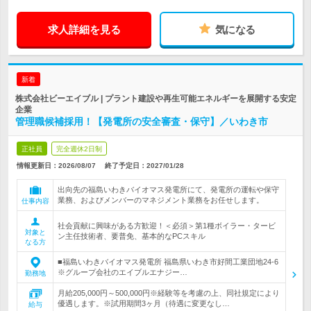
求人詳細を見る
気になる
新着
株式会社ビーエイブル | プラント建設や再生可能エネルギーを展開する安定
企業
管理職候補採用！【発電所の安全審査・保守】／いわき市
正社員
完全週休2日制
情報更新日：2026/08/07
終了予定日：
2027/01/28
出向先の福島いわきバイオマス発電所にて、発電所の運転や保守
業務、およびメンバーのマネジメント業務をお任せします。
仕事内容
社会貢献に興味がある方歓迎！＜必須＞第1種ボイラー・タービ
対象と
ン主任技術者、要普免、基本的なPCスキル
なる方
■福島いわきバイオマス発電所 福島県いわき市好間工業団地24-6
※グループ会社のエイブルエナジー…
勤務地
月給205,000円～500,000円※経験等を考慮の上、同社規定により
優遇します。※試用期間3ヶ月（待遇に変更なし…
給与