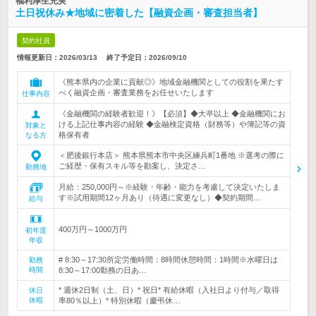
福利厚生充実
土日祝休み★地域に密着した【融資企画・審査担当者】
契約社員
情報更新日：2026/03/13
終了予定日：
2026/09/10
《熊本県内の企業に貢献◎》地域金融機関としての役割を果たす
べく融資企画・審査業務をお任せいたします
仕事内容
《金融機関の経験者歓迎！》【必須】◆大卒以上 ◆金融機関にお
ける上記仕事内容の経験 ◆金融検定資格（財務等）や簿記等の資
対象と
格保有者
なる方
＜肥後銀行本店＞ 熊本県熊本市中央区練兵町1番地 ※選考の際に
ご経歴・保有スキル等を勘案し、決定さ…
勤務地
月給：250,000円～※経験・年齢・能力を考慮して決定いたしま
す※試用期間12ヶ月あり（待遇に変更なし）◆契約期間…
給与
400万円～1000万円
初年度
年収
# 8:30～17:30所定労働時間：8時間休憩時間：1時間※水曜日は
勤務
時間
8:30～17:00勤務の日あ…
* 週休2日制（土、日）* 祝日* 有給休暇（入社日より付与／取得
休日
休暇
率80％以上）* 特別休暇（慶弔休…