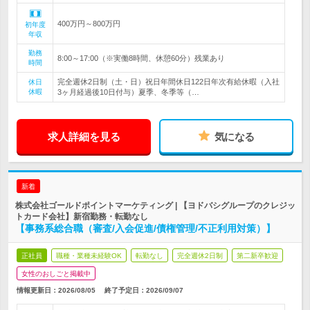
400万円～800万円
初年度
年収
勤務
8:00～17:00（※実働8時間、休憩60分）残業あり
時間
完全週休2日制（土・日）祝日年間休日122日年次有給休暇（入社
休日
休暇
3ヶ月経過後10日付与）夏季、冬季等（…
求人詳細を見る
気になる
新着
株式会社ゴールドポイントマーケティング | 【ヨドバシグループのクレジッ
トカード会社】新宿勤務・転勤なし
【事務系総合職（審査/入会促進/債権管理/不正利用対策）】
正社員
職種・業種未経験OK
転勤なし
完全週休2日制
第二新卒歓迎
女性のおしごと掲載中
情報更新日：2026/08/05
終了予定日：
2026/09/07