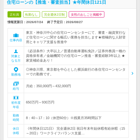
住宅ローンの【推進・審査担当】★年間休日121日
正社員
転勤なし
完全週休2日制
女性のおしごと掲載中
情報更新日：2026/07/24
終了予定日：
2026/08/27
東京・神奈川中心の住宅ローンセンターにて、審査・融資実行な
ど住宅ローンに関する幅広い業務を担当します★積極的な人財登
仕事内容
用とキャリア支援を推進中
《必須条件》大卒以上／普通自動車運転免許／証券外務員一種の
資格保有者／金融機関での住宅ローン推進・審査経験3年以上 ★
対象と
家賃補給金あり！
なる方
◎神奈川県、東京都を中心とした横浜銀行の各住宅ローンセンタ
ーでの勤務です。
勤務地
月給：350,000円～432,000円
給与
650万円～930万円
初年度
年収
勤務
8：40～17：10（休憩60分）※残業月35時間以下
時間
《年間休日121日》 完全週休2日 祝日年末年始休暇有給休暇（15
休日
休暇
～20日）ワークライフバランス支援…