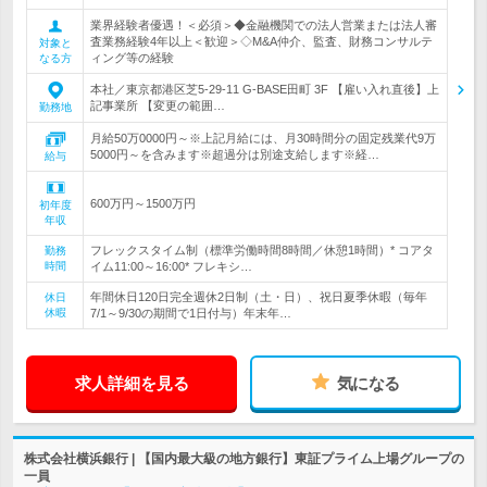
業界経験者優遇！＜必須＞◆金融機関での法人営業または法人審
査業務経験4年以上＜歓迎＞◇M&A仲介、監査、財務コンサルテ
対象と
ィング等の経験
なる方
本社／東京都港区芝5-29-11 G-BASE田町 3F 【雇い入れ直後】上
記事業所 【変更の範囲…
勤務地
月給50万0000円～※上記月給には、月30時間分の固定残業代9万
5000円～を含みます※超過分は別途支給します※経…
給与
600万円～1500万円
初年度
年収
フレックスタイム制（標準労働時間8時間／休憩1時間）* コアタ
勤務
時間
イム11:00～16:00* フレキシ…
年間休日120日完全週休2日制（土・日）、祝日夏季休暇（毎年
休日
休暇
7/1～9/30の期間で1日付与）年末年…
求人詳細を見る
気になる
株式会社横浜銀行 | 【国内最大級の地方銀行】東証プライム上場グループの
一員