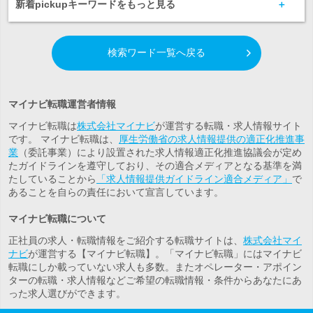
新着pickupキーワードをもっと見る
検索ワード一覧へ戻る
マイナビ転職運営者情報
マイナビ転職は
株式会社マイナビ
が運営する転職・求人情報サイト
です。 マイナビ転職は、
厚生労働省の求人情報提供の適正化推進事
業
（委託事業）により設置された求人情報適正化推進協議会が定め
たガイドラインを遵守しており、その適合メディアとなる基準を満
たしていることから
「求人情報提供ガイドライン適合メディア」
で
あることを自らの責任において宣言しています。
マイナビ転職について
正社員の求人・転職情報をご紹介する転職サイトは、
株式会社マイ
ナビ
が運営する【マイナビ転職】。「マイナビ転職」にはマイナビ
転職にしか載っていない求人も多数。また
オペレーター・アポイン
ター
の転職・求人情報などご希望の転職情報・条件からあなたにあ
った求人選びができます。