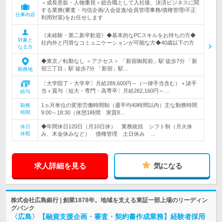
＜成長意欲・人物重視＞総合職として入社後、決済ビジネスに関
する業務(審査・与信企画/入会促進/会員管理事務/債権管理/不正
仕事内容
利用対策)をお任せします
《未経験・第二新卒歓迎》◆基本的なPCスキルをお持ちの方◆
対象と
社内外と円滑なコミュニケーションが可能な方◆40歳以下の方
なる方
◆東京／転勤なし ＜アクセス＞ 「新宿御苑前」駅 徒歩7分 「新
宿三丁目」駅 徒歩7分 「新宿」駅…
勤務地
〔大学院了・大学卒〕月給289,600円～（一律手当含む）＋諸手
当＋賞与〔短大・専門・高専卒〕月給262,160円～…
給与
1ヵ月単位の変形労働時間制（週平均40時間以内）主な勤務時間
勤務
時間
9:00～18:30（休憩1時間 実質8…
◆年間休日120日（月10日休） 業務統括 シフト制（月火休
休日
休暇
み、木金休みなど） 債権管理 土日休み …
求人詳細を見る
気になる
株式会社広島銀行 | 創業1878年。地域を支える東証一部上場のリーディン
グバンク
〈広島〉【融資支援企画・審査・契約書作成業務】経験者採用