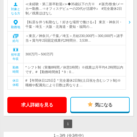
≪未経験・第二新卒歓迎♪≫◆35歳以下の方※ ＃販売/飲食/メー
カー勤務…⇒オフィスデビューの20代が活躍中♪ #完全週休2日
対象と
制／残業ほぼなし
なる方
【転居を伴う転勤なし！好きな場所で働ける♪】 東京・神奈川・
千葉・埼玉・大阪・北海道・愛知・福岡の…
勤務地
＜東京／神奈川／千葉／埼玉＞月給230,000円～300,000円＋諸手
当＋賞与年2回固定残業代2時間分、3,538…
給与
300万円～500万円
初年度
年収
* シフト制（実働8時間／休憩1時間）※残業は月平均4.2時間以内
勤務
時間
です。# 【勤務時間例】* 9：0…
# 【年間休日125日】* 完全週休2日制(土日祝を含むシフト制)※
休日
休暇
職種や配属先により日数は異なりま…
求人詳細を見る
気になる
1
1～3件 (全3件中)