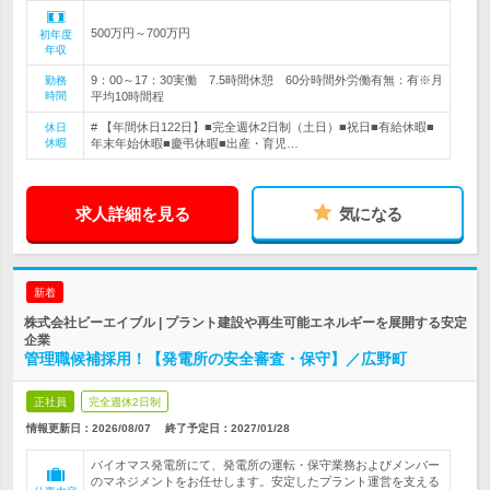
500万円～700万円
初年度
年収
9：00～17：30実働 7.5時間休憩 60分時間外労働有無：有※月
勤務
時間
平均10時間程
# 【年間休日122日】■完全週休2日制（土日）■祝日■有給休暇■
休日
休暇
年末年始休暇■慶弔休暇■出産・育児…
求人詳細を見る
気になる
新着
株式会社ビーエイブル | プラント建設や再生可能エネルギーを展開する安定
企業
管理職候補採用！【発電所の安全審査・保守】／広野町
正社員
完全週休2日制
情報更新日：2026/08/07
終了予定日：
2027/01/28
バイオマス発電所にて、発電所の運転・保守業務およびメンバー
のマネジメントをお任せします。安定したプラント運営を支える