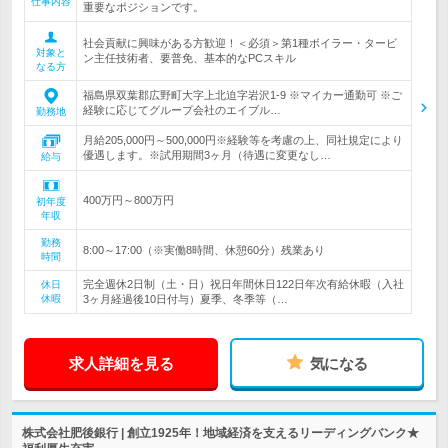
仕事内容
重要なポジションです。
社会貢献に興味がある方歓迎！＜必須＞第1種ボイラー・タービ
対象と
ン主任技術者、要普免、基本的なPCスキル
なる方
福島県双葉郡広野町大字上北迫字岩沢1-9 ※マイカー通勤可 ※ご
経験に応じてグループ会社のエイブル…
勤務地
月給205,000円～500,000円※経験等を考慮の上、同社規定により
優遇します。※試用期間3ヶ月（待遇に変更なし…
給与
400万円～800万円
初年度
年収
勤務
8:00～17:00（※実働8時間、休憩60分）残業あり
時間
完全週休2日制（土・日）祝日年間休日122日年次有給休暇（入社
休日
休暇
3ヶ月経過後10日付与）夏季、冬季等（…
求人詳細を見る
気になる
株式会社肥後銀行 | 創立1925年！地域経済を支えるリーディングバンク★