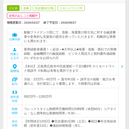
正社員
急募
完全週休2日制
リモートワーク可
女性のおしごと掲載中
情報更新日：2026/02/27
終了予定日：
2026/08/27
船舶ファイナンス部にて、造船・海運業の取引先に対する融資審
査や多角的な支援策の提供を担っていただきます。戦略的な業務
仕事内容
にも携われます。
業界経験者優遇！＜必須＞■大卒以上■海運・造船・商社での実務
経験、金融機関での融資経験、ビジネス英語力と契約書作成経験
対象と
のいずれかをお持ちの方
なる方
【本社】 広島県広島市中区紙屋町一丁目3番8号 ※リモートワー
ク相談可 ※転勤は有無を選択できます…
勤務地
月給：23万円～60万円 ＋ 賞与年2回 ＋ 諸手当※経験・能力を考
慮の上、当行規定により優遇します。※残業代は別途…
給与
500万円～1200万円
初年度
年収
フレックスタイム制標準労働時間1日8時間（休憩60分）コアタイ
勤務
時間
ム：なし標準的な勤務時間帯／8:30～…
【年間休日120日】◆完全週休2日制（土日）◆祝日◆年次有給休
休日
休暇
暇（初年度12日）◆連続休暇制度（年1…