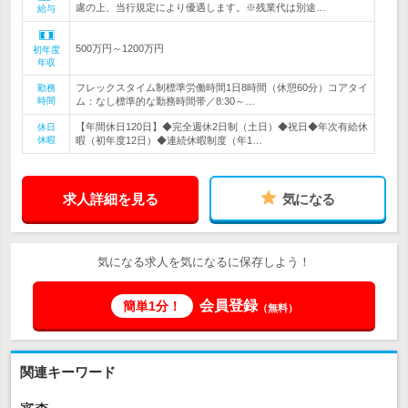
慮の上、当行規定により優遇します。※残業代は別途…
給与
500万円～1200万円
初年度
年収
フレックスタイム制標準労働時間1日8時間（休憩60分）コアタイ
勤務
時間
ム：なし標準的な勤務時間帯／8:30～…
【年間休日120日】◆完全週休2日制（土日）◆祝日◆年次有給休
休日
休暇
暇（初年度12日）◆連続休暇制度（年1…
求人詳細を見る
気になる
気になる求人を気になるに保存しよう！
会員登録
簡単1分！
（無料）
関連キーワード