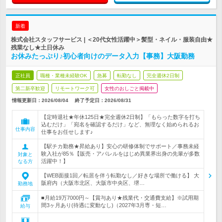
新着
株式会社スタッフサービス | ＜20代女性活躍中＞髪型・ネイル・服装自由★
残業なし★土日休み
お休みたっぷり♪初心者向けのデータ入力【事務】大阪勤務
正社員
職種・業種未経験OK
急募
転勤なし
完全週休2日制
第二新卒歓迎
リモートワーク可
女性のおしごと掲載中
情報更新日：2026/08/04
終了予定日：
2026/08/31
【定時退社★年休125日★完全週休2日制】「もらった数字を打ち
込むだけ」「宛名を確認するだけ」など、無理なく始められるお
仕事内容
仕事をお任せします♪
【駅チカ勤務★昇給あり】安心の研修体制でサポート／事務未経
験入社が85％【販売・アパレルをはじめ異業界出身の先輩が多数
対象と
活躍中！】
なる方
【WEB面接1回／転居を伴う転勤なし／好きな場所で働ける】 大
阪府内（大阪市北区、大阪市中央区、堺…
勤務地
■月給19万7000円～【賞与あり★残業代・交通費支給】※試用期
間3ヶ月あり(待遇に変動なし)（2027年3月専・短…
給与