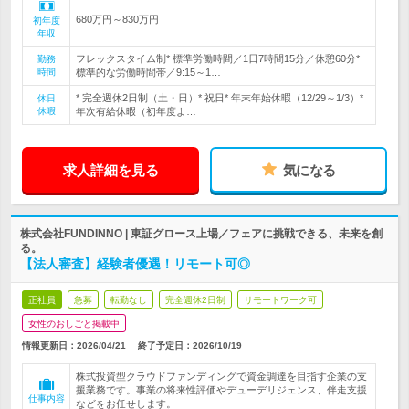
680万円～830万円
初年度
年収
フレックスタイム制* 標準労働時間／1日7時間15分／休憩60分*
勤務
時間
標準的な労働時間帯／9:15～1…
* 完全週休2日制（土・日）* 祝日* 年末年始休暇（12/29～1/3）*
休日
休暇
年次有給休暇（初年度よ…
求人詳細を見る
気になる
株式会社FUNDINNO | 東証グロース上場／フェアに挑戦できる、未来を創
る。
【法人審査】経験者優遇！リモート可◎
正社員
急募
転勤なし
完全週休2日制
リモートワーク可
女性のおしごと掲載中
情報更新日：2026/04/21
終了予定日：
2026/10/19
株式投資型クラウドファンディングで資金調達を目指す企業の支
援業務です。事業の将来性評価やデューデリジェンス、伴走支援
仕事内容
などをお任せします。