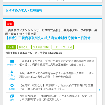
おすすめの求人・転職情報
新着
三菱商事フィナンシャルサービス株式会社 | 三菱商事グループの財務・経
理・審査を担う中核企業
【審査】三菱商事取引先の法人審査◆財務分析◆土日祝休
正社員
転勤なし
完全週休2日制
リモートワーク可
情報更新日：2026/07/07
終了予定日：
2026/12/28
三菱商事およびグループ会社の取引先に対する財務分析や信用評
価を通じ、売買や投融資の意思決定支援をお任せします。
仕事内容
金融・事業法人での経験を活かす！＜必須要件＞大卒以上、法人
対象と
融資または法人審査の経験、財務分析の知識
なる方
【在宅可／転勤なし】 東京都千代田区丸の内二丁目5番2号 三菱
ビル 【雇入れ直後】上記事業所 【変…
勤務地
月給39万5000円～48万円※経験・スキルを考慮の上、決定しま
す※試用期間6ヶ月（待遇変動なし）
給与