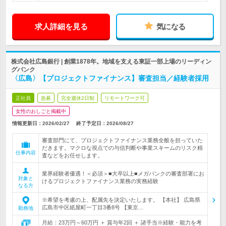
求人詳細を見る
気になる
株式会社広島銀行 | 創業1878年。地域を支える東証一部上場のリーディン
グバンク
〈広島〉【プロジェクトファイナンス】審査担当／経験者採用
正社員
急募
完全週休2日制
リモートワーク可
女性のおしごと掲載中
情報更新日：2026/02/27
終了予定日：
2026/08/27
審査部門にて、プロジェクトファイナンス業務全般を担っていた
だきます。マクロな視点での与信判断や事業スキームのリスク精
仕事内容
査などをお任せします。
業界経験者優遇！＜必須＞■大卒以上■メガバンクの審査部署にお
対象と
けるプロジェクトファイナンス業務の実務経験
なる方
※希望を考慮の上、配属先を決定いたします。 【本社】 広島県
広島市中区紙屋町一丁目3番8号 【東京…
勤務地
月給：23万円～60万円 ＋ 賞与年2回 ＋ 諸手当※経験・能力を考