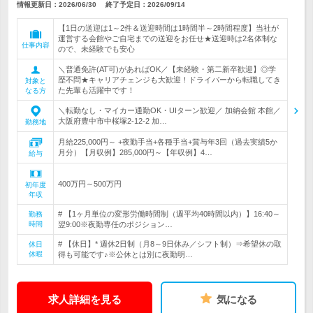
情報更新日：2026/06/30
終了予定日：
2026/09/14
【1日の送迎は1～2件＆送迎時間は1時間半～2時間程度】当社が
運営する会館やご自宅までの送迎をお任せ★送迎時は2名体制な
仕事内容
ので、未経験でも安心
＼普通免許(AT可)があればOK／【未経験・第二新卒歓迎】◎学
歴不問★キャリアチェンジも大歓迎！ドライバーから転職してき
対象と
た先輩も活躍中です！
なる方
＼転勤なし・マイカー通勤OK・UIターン歓迎／ 加納会館 本館／
大阪府豊中市中桜塚2-12-2 加…
勤務地
月給225,000円～ +夜勤手当+各種手当+賞与年3回（過去実績5か
月分）【月収例】285,000円～【年収例】4…
給与
400万円～500万円
初年度
年収
# 【1ヶ月単位の変形労働時間制（週平均40時間以内）】16:40～
勤務
時間
翌9:00※夜勤専任のポジション…
# 【休日】* 週休2日制（月8～9日休み／シフト制）⇒希望休の取
休日
休暇
得も可能です♪※公休とは別に夜勤明…
求人詳細を見る
気になる