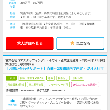
250万円～350万円
初年度
年収
実働8時間 （始業・終業の時刻は配属先により異なります）
勤務
時間
★9：00～18：00が基本です。時間帯の希…
《年間休日125日》●完全週休2日制（土、日）、祝日●有給休
休日
休暇
暇 有休取得平均日数：年間15日（202…
求人詳細を見る
気になる
株式会社コアスタッフィング | ＜ホワイト企業認定受賞＞年間休日125日/残
業ほぼなし/賞与年2回
【お問い合わせサポート】応募～2週間以内で内定・翌月入社可
正社員
職種・業種未経験OK
急募
転勤なし
学歴不問
完全週休2日制
第二新卒歓迎
リモートワーク可
女性のおしごと掲載中
情報更新日：2026/06/26
終了予定日：
2026/08/27
＜未経験歓迎！オフィスワークデビューも歓迎♪＞お問い合わせ
対応やデータチェック・入力などをお任せ ＊充実の研修で未経
仕事内容
験でも安心！