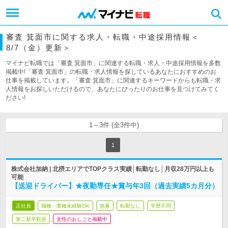
審査 箕面市に関する求人・転職・中途採用情報＜
8/7（金）更新＞
マイナビ転職では「審査 箕面市」に関連する転職・求人・中途採用情報を多数
掲載中!「審査 箕面市」の転職・求人情報を探しているあなたにおすすめのお
仕事を掲載しています。「審査 箕面市」に関連するキーワードからも転職・求
人情報をお探しいただけるので、あなたにぴったりのお仕事を見つけてみてく
ださい!
1～3件 (全3件中)
1
株式会社加納 | 北摂エリアでTOPクラス実績│転勤なし│月収28万円以上も
可能
【送迎ドライバー】★夜勤専任★賞与年3回（過去実績5カ月分）
正社員
職種・業種未経験OK
急募
転勤なし
学歴不問
第二新卒歓迎
女性のおしごと掲載中