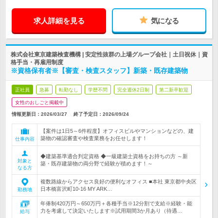
求人詳細を見る
気になる
株式会社東京建築検査機構 | 安定性抜群の上場グループ会社｜土日祝休｜資
格手当・再雇用制度
※資格保有者※【審査・検査スタッフ】新築・既存建築物
正社員
急募
転勤なし
学歴不問
完全週休2日制
第二新卒歓迎
女性のおしごと掲載中
情報更新日：2026/03/27
終了予定日：
2026/09/24
【案件は1日5～6件程度】オフィスビルやマンションなどの、建
築物の確認審査や検査業務をお任せします！
仕事内容
◆建築基準適合判定資格 ◆一級建築士資格をお持ちの方 ～新
対象と
築・既存建築物の両分野で経験が積めます！～
なる方
複数路線からアクセス良好の便利なオフィス ■本社 東京都中央区
日本橋富沢町10-16 MY ARK…
勤務地
年俸制420万円～650万円＋各種手当※12分割で支給※経験・能
力を考慮して決定いたします※試用期間3か月あり（待遇…
給与