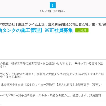
1
1件〜15件（全15件中）
株式会社 | 東証プライム上場：出光興産(株)100%出資会社／寮・社宅
油タンクの施工管理】※正社員募集
正社員
の検査・補修工事等の施工管理＞をご担当いただきます。 ◆持っている資格を活
さい！
力となるご経験者の募集！】要普免／大型タンク(特定タンク)等の施工管理のご経
査・保全工事等＞
 北海道苫小牧市静川308 ◎マイカー通勤可 【雇入れ直後】上記事業所 【変更の
0円～439,000円＋諸手当※経験・スキル・年齢を考慮の上、優遇します。試用期間：