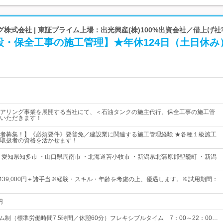
株式会社 | 東証プライム上場：出光興産(株)100%出資会社／借上げ
設・保全工事の施工管理】★年休124日（土日休み
アリング事業を展開する当社にて、＜石油タンクの施主代行、保全工事の施工管
いただきます！
者募集！】《必須要件》要普免／建設業に関連する施工管理経験 ★各種１級施工
取扱者の資格を活かせます！
・愛知県知多市 ・山口県周南市 ・北海道苫小牧市 ・新潟県北蒲原郡聖籠町 ・新潟
円～439,000円＋諸手当※経験・スキル・年齢を考慮の上、優遇します。※試用期間：
円
ム制（標準労働時間7.5時間／休憩60分）フレキシブルタイム 7：00～22：00…