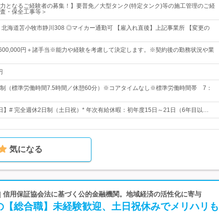
力となるご経験者の募集！】要普免／大型タンク(特定タンク)等の施工管理のご経
査・保全工事等＞
 北海道苫小牧市静川308 ◎マイカー通勤可 【雇入れ直後】上記事業所 【変更の
円～600,000円＋諸手当※能力や経験を考慮して決定します。※契約後の勤務状況や業
円
制（標準労働時間7.5時間／休憩60分）※コアタイムなし※標準労働時間帯 7：
4日】# 完全週休2日制（土日祝）* 年次有給休暇：初年度15日～21日（6年目以…
気になる
 | 信用保証協会法に基づく公的金融機関。地域経済の活性化に寄与
の【総合職】未経験歓迎、土日祝休みでメリハリも