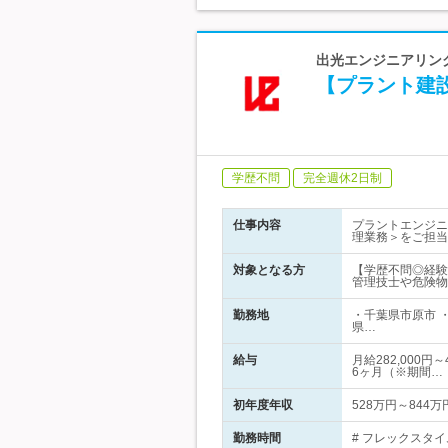
出光エンジニアリング
【プラント建
学歴不問
完全週休2日制
仕事内容
プラントエンジニ
理業務＞をご担当
対象となる方
【学歴不問◎経験
管理技士や危険物
勤務地
・千葉県市原市 
県…
給与
月給282,000
6ヶ月（※期間…
初年度年収
528万円～844万
勤務時間
# フレックスタイ