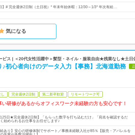
日】# 完全週休2日制（土日祝）* 年末年始休暇：12/30～1/3* 年次有給…
気になる
ビス | ＜20代女性活躍中＞髪型・ネイル・服装自由★残業なし★土日
り♪初心者向けのデータ入力【事務】北海道勤務
なし
完全週休2日制
第二新卒歓迎
リモートワーク可
厚い研修があるからオフィスワーク未経験の方も安心です！
125日★完全週休2日制】「もらった数字を打ち込むだけ」「宛名を確認するだ
く始められるお仕事をお任せします♪
給あり】安心の研修体制でサポート／事務未経験入社が85％【販売・アパレルを
の先輩が多数活躍中！】