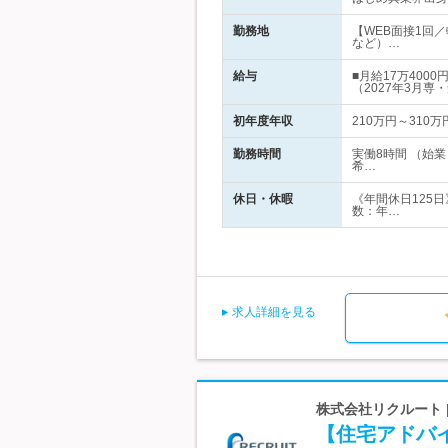
勤務地
【WEB面接1回
など）…
給与
■月給17万40
（2027年3月専
初年度年収
210万円～310万
勤務時間
実働8時間 （始
希…
休日・休暇
《年間休日125
数：年…
求人詳細を見る
株式会社リクルート 
【住宅アドバ