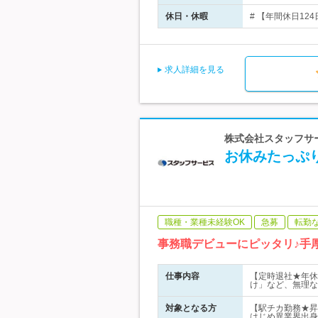
休日・休暇
# 【年間休日124
求人詳細を見る
株式会社スタッフサー
お休みたっぷ
職種・業種未経験OK
急募
転勤
事務職デビューにピッタリ♪手
仕事内容
【定時退社★年休
け」など、無理な
対象となる方
【駅チカ勤務★昇
はじめ異業界出身