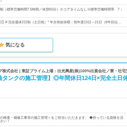
円
制（標準労働時間7.5時間／休憩60分）※コアタイムなし※標準労働時間帯 7：
4日】# 完全週休2日制（土日祝）* 年次有給休暇：初年度15日～21日（6年目以…
気になる
株式会社 | 東証プライム上場：出光興産(株)100%出資会社／寮・社宅
油タンクの施工管理】◎年間休日124日×完全土日
の検査・補修工事等の施工管理＞をご担当いただきます。 ◆持っている資格を活
さい！