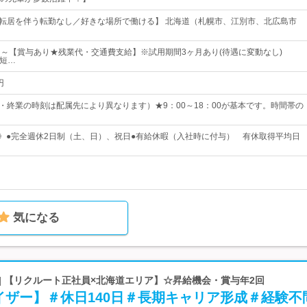
／転居を伴う転勤なし／好きな場所で働ける】 北海道（札幌市、江別市、北広島市
00円～【賞与あり★残業代・交通費支給】※試用期間3ヶ月あり(待遇に変動なし)
・短…
円
業・終業の時刻は配属先により異なります）★9：00～18：00が基本です。時間帯の
日》●完全週休2日制（土、日）、祝日●有給休暇（入社時に付与） 有休取得平均日
気になる
| 【リクルート正社員×北海道エリア】☆昇給機会・賞与年2回
イザー】＃休日140日＃長期キャリア形成＃経験不