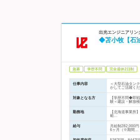
出光エンジニアリング
◆苫小牧【石
急募
学歴不問
完全週休2日制
仕事内容
＜大型石油タンク
かしてご活躍くだ
対象となる方
【学歴不問◆即戦
験＜建設・解放検
勤務地
【北海道事業所】
範…
給与
月給制282,00
6ヶ月（※期間…