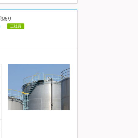
社宅あり
）
正社員