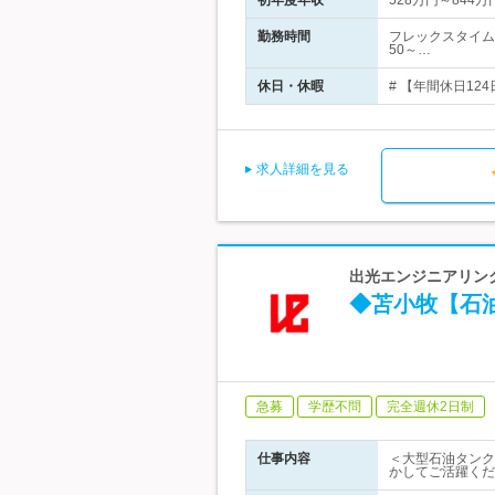
初年度年収
528万円～844万
勤務時間
フレックスタイム
50～…
休日・休暇
# 【年間休日12
求人詳細を見る
出光エンジニアリング
◆苫小牧【石
急募
学歴不問
完全週休2日制
仕事内容
＜大型石油タンク
かしてご活躍くだ