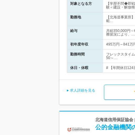
対象となる方
【学歴不問◆即戦
験＜建設・解放検
勤務地
【北海道事業所】
範…
給与
月給350,000
務状況により、…
初年度年収
495万円～841万
勤務時間
フレックスタイム
50～…
休日・休暇
# 【年間休日12
求人詳細を見る
北海道信用保証協会
公的金融機関