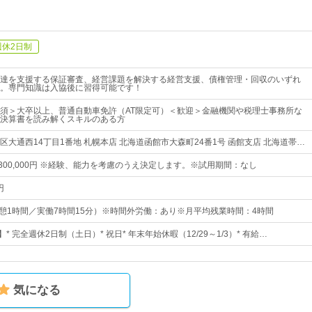
週休2日制
達を支援する保証審査、経営課題を解決する経営支援、債権管理・回収のいずれ
。専門知識は入協後に習得可能です！
須＞大卒以上、普通自動車免許（AT限定可）＜歓迎＞金融機関や税理士事務所な
決算書を読み解くスキルのある方
区大通西14丁目1番地 札幌本店 北海道函館市大森町24番1号 函館支店 北海道帯…
円～300,000円 ※経験、能力を考慮のうえ決定します。※試用期間：なし
円
0 （休憩1時間／実働7時間15分）※時間外労働：あり※月平均残業時間：4時間
* 完全週休2日制（土日）* 祝日* 年末年始休暇（12/29～1/3）* 有給…
気になる