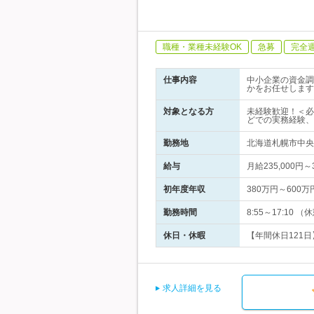
職種・業種未経験OK
急募
完全
仕事内容
中小企業の資金調
かをお任せします
対象となる方
未経験歓迎！＜必
どでの実務経験、
勤務地
北海道札幌市中央
給与
月給235,000
初年度年収
380万円～600万
勤務時間
8:55～17:1
休日・休暇
【年間休日121日】
求人詳細を見る