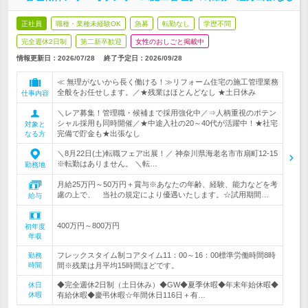
正社員
職種・業種未経験OK
急募
転勤なし
学歴不問
完全週休2日制
第二新卒歓迎
女性のおしごと掲載中
情報更新日：2026/07/28
終了予定日：
2026/09/28
≪ 無理がないから長く働ける！≫リフォーム住宅の施工管理業務
全般をお任せします。／★残業はほとんどなし ★土日休み
仕事内容
＼レア募集！管理職・候補まで採用強化中／⇒人柄重視のポテン
シャル採用も同時開催／★中途入社の20～40代が活躍中！★社宅
対象と
完備で貯金も★出張なし
なる方
＼8月22日(土)転職フェア出展！／ 神奈川県海老名市市扇町12-15
※転勤はありません。 ＼転…
勤務地
月給25万円～50万円＋賞与※あなたの年齢、経験、能力などを考
慮の上で、 当社の規定により優遇いたします。☆試用期間…
給与
400万円～800万円
初年度
年収
フレックスタイム制コアタイム11：00～16：00標準労働時間8時
勤務
時間
間※残業は月平均15時間ほどです。
◆完全週休2日制（土日休み）◆GW◆夏季休暇◆年末年始休暇◆
休日
休暇
有給休暇◆慶弔休暇☆年間休日116日＋有…