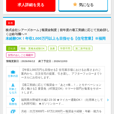
求人詳細を見る
気になる
新着
株式会社シアーズホーム | 報奨金制度｜前年度の着工実績に応じて支給/詳し
くは給与欄へ⇒
未経験OK！年収1,000万円以上も目指せる【住宅営業】※福岡
正社員
職種・業種未経験OK
急募
学歴不問
第二新卒歓迎
女性のおしごと掲載中
情報更新日：2026/06/12
終了予定日：
2026/12/03
【年収1,000万円も目指せる】住宅展示場におけるお客さまのご
案内から、注文住宅の提案、引き渡し、アフターフォローまでト
仕事内容
ータルにお任せします。
【着工実績に応じて報奨金⇒「あと○棟…！」とモチベーション
高く働ける】要普免（AT限定OK）※マーケ部門が集客をサポー
対象と
トします。
なる方
福岡県大野城市大城2-23-30 ★マイカー通勤OK！（社用車として
も利用可能） ★ガソリンカード…
勤務地
月給：21万3000円～67万2,000円＋報奨金※経験・年齢・能力を