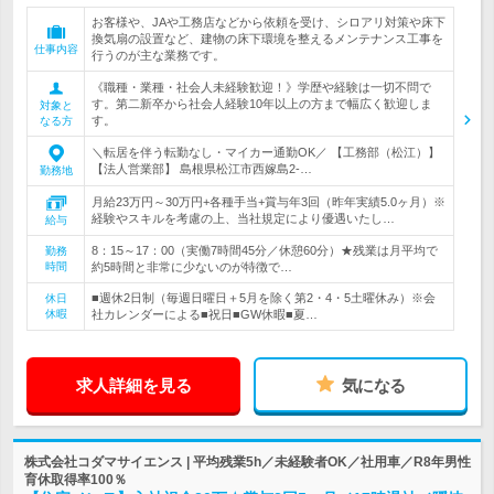
お客様や、JAや工務店などから依頼を受け、シロアリ対策や床下
換気扇の設置など、建物の床下環境を整えるメンテナンス工事を
仕事内容
行うのが主な業務です。
《職種・業種・社会人未経験歓迎！》学歴や経験は一切不問で
す。第二新卒から社会人経験10年以上の方まで幅広く歓迎しま
対象と
す。
なる方
＼転居を伴う転勤なし・マイカー通勤OK／ 【工務部（松江）】
【法人営業部】 島根県松江市西嫁島2-…
勤務地
月給23万円～30万円+各種手当+賞与年3回（昨年実績5.0ヶ月）※
経験やスキルを考慮の上、当社規定により優遇いたし…
給与
8：15～17：00（実働7時間45分／休憩60分）★残業は月平均で
勤務
時間
約5時間と非常に少ないのが特徴で…
■週休2日制（毎週日曜日＋5月を除く第2・4・5土曜休み）※会
休日
休暇
社カレンダーによる■祝日■GW休暇■夏…
求人詳細を見る
気になる
株式会社コダマサイエンス | 平均残業5h／未経験者OK／社用車／R8年男性
育休取得率100％