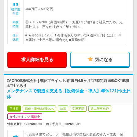
400万円～500万円
初年度
年収
◎8:30～18:00（実働8時間）※お互いに助け合う社風のため、先
勤務
時間
輩社員は 声をかけ合って早く帰れ…
# ★年間休日120日！有休も取りやすい◎■週休2日制（土日）※
休日
休暇
当番制で土日出勤の場合あり■夏季休暇…
求人詳細を見る
気になる
ZACROS株式会社 | 東証プライム上場*賞与4.5ヶ月*17時定時退勤OK*退職
金*社宅あり
メンテナンスで製造を支える【設備保全・導入】年休121日/土日
休
正社員
職種・業種未経験OK
急募
学歴不問
第二新卒歓迎
女性のおしごと掲載中
情報更新日：2026/06/30
終了予定日：
2026/08/31
＼充実研修で安心！／ 機械設備や自動化装置の導入～改善・保