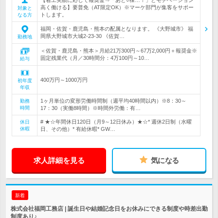
高く働ける】要普免（AT限定OK）※マーケ部門が集客をサポー
対象と
トします。
なる方
福岡・佐賀・鹿児島・熊本の配属となります。 《大野城市》 福
岡県大野城市大城2-23-30 《佐賀…
勤務地
＜佐賀・鹿児島・熊本＞月給21万300円～67万2,000円＋報奨金※
固定残業代（月／30時間分：4万100円～10…
給与
400万円～1000万円
初年度
年収
1ヶ月単位の変形労働時間制（週平均40時間以内）※8：30～
勤務
時間
17：30（実働8時間）※時間外労働：有…
# ★☆年間休日120日（月9～12日休み）★☆* 週休2日制（水曜
休日
休暇
日、その他）* 有給休暇* GW…
求人詳細を見る
気になる
新着
株式会社福岡工務店 | 誕生日や結婚記念日をお休みにできる制度や時差出勤
制度あり♪