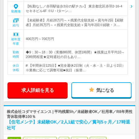
【転勤なし／赤羽駅徒歩3分の駅チカ♪】 東京都北区赤羽2-16-4
セキネビル4F ※U・Iターン…
勤務地
【未経験者】月給28万円～＋残業代全額支給＋賞与年2回【経験
者】月給35万円～＋残業代全額支給＋賞与年2回※経験・ス…
給与
400万円～700万円
初年度
年収
◆9：30～18：30（実働8時間、休憩1時間）★残業は月平均10～
勤務
時間
20時間程度★定時退社の日もあり…
# 【年間休日125日】■完全週休2日制（火・水・土・日より2日）
休日
休暇
※業務に応じて調整可能■祝日（振替…
求人詳細を見る
気になる
株式会社コダマサイエンス | 平均残業5h／未経験者OK／社用車／R8年男性
育休取得率100％
【住宅メンテ】未経験OK／2人1組で安心／賞与5ヶ月／17時退
社可