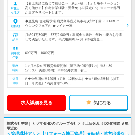
【着工実績に応じて報奨金⇒「あと○棟…！」とモチベーション
高く働ける】住宅営業経験／要普免（AT限定OK）※マーケ部門
対象と
が集客をサポートします。
なる方
◆鹿児島 住宅展示場 鹿児島県鹿児島市与次郎2丁目5-37 MBCハ
ウジングフェア内 ★マイカー通…
勤務地
月給21万300円～67万2,000円＋報奨金※経験・年齢・能力を考慮
して決定いたします。※試用期間3ヶ月（待遇変更…
給与
600万円～1000万円
初年度
年収
1ヶ月単位の変形労働時間制（週平均40時間以内）※8：30～
勤務
時間
17：30（実働8時間）※時間外労働：有…
# ★☆年間休日120日（月9～12日休み）★☆* 週休2日制（水曜
休日
休暇
日、その他）* 有給休暇* GW…
求人詳細を見る
気になる
株式会社秀建 | 《 ヤマダHDのグループ会社 》＃土日休み ＃DX化推進 ＃現
場近め
＜管理職枠アリ＞【リフォーム施工管理】★転勤・遠方出張なし