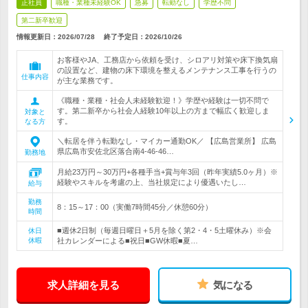
正社員
職種・業種未経験OK
急募
転勤なし
学歴不問
第二新卒歓迎
情報更新日：2026/07/28
終了予定日：
2026/10/26
お客様やJA、工務店から依頼を受け、シロアリ対策や床下換気扇
の設置など、建物の床下環境を整えるメンテナンス工事を行うの
仕事内容
が主な業務です。
《職種・業種・社会人未経験歓迎！》学歴や経験は一切不問で
す。第二新卒から社会人経験10年以上の方まで幅広く歓迎しま
対象と
す。
なる方
＼転居を伴う転勤なし・マイカー通勤OK／ 【広島営業所】 広島
県広島市安佐北区落合南4-46-46…
勤務地
月給23万円～30万円+各種手当+賞与年3回（昨年実績5.0ヶ月）※
経験やスキルを考慮の上、当社規定により優遇いたし…
給与
勤務
8：15～17：00（実働7時間45分／休憩60分）
時間
■週休2日制（毎週日曜日＋5月を除く第2・4・5土曜休み）※会
休日
休暇
社カレンダーによる■祝日■GW休暇■夏…
求人詳細を見る
気になる