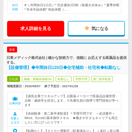
# ＼年間休日111日／* 完全週休2日制（毎週火水休み）* 夏季休暇
休日
休暇
* 年末年始休暇* 有給休暇（…
求人詳細を見る
気になる
新着
日東メディック株式会社 | 確かな技術力で、信頼に お応えする医薬品を提供
する。
【設備管理】◆年間休日120日◆住宅補助・社宅有◆転勤なし
正社員
職種・業種未経験OK
転勤なし
学歴不問
第二新卒歓迎
情報更新日：2026/08/07
終了予定日：
2027/01/28
【成長企業でスキルアップ】点眼薬メーカーで医薬品設備管理・
点検・修繕等を担当します。※先輩社員の指導で専門技術が学べ
仕事内容
ます
【未経験者・第二新卒者歓迎】＊学歴不問です ＜必須要件＞
Word、Excelの基本操作スキル ★働きやすさもキャリアも両立
対象と
したい方にぴったりです！
なる方
【転勤なし】【マイカー通勤可（駐車場あり）】 ＜本社＞富山県