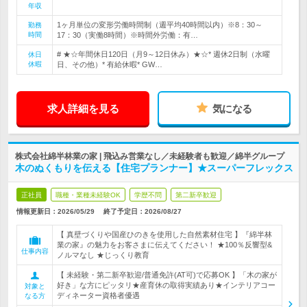
年収
1ヶ月単位の変形労働時間制（週平均40時間以内）※8：30～
勤務
時間
17：30（実働8時間）※時間外労働：有…
# ★☆年間休日120日（月9～12日休み）★☆* 週休2日制（水曜
休日
休暇
日、その他）* 有給休暇* GW…
求人詳細を見る
気になる
株式会社綿半林業の家 | 飛込み営業なし／未経験者も歓迎／綿半グループ
木のぬくもりを伝える【住宅プランナー】★スーパーフレックス
正社員
職種・業種未経験OK
学歴不問
第二新卒歓迎
情報更新日：2026/05/29
終了予定日：
2026/08/27
【 真壁づくりや国産ひのきを使用した自然素材住宅 】『綿半林
業の家』の魅力をお客さまに伝えてください！ ★100％反響型&
仕事内容
ノルマなし ★じっくり教育
【 未経験・第二新卒歓迎/普通免許(AT可)で応募OK 】「木の家が
好き」な方にピッタリ★産育休の取得実績あり★インテリアコー
対象と
ディネーター資格者優遇
なる方