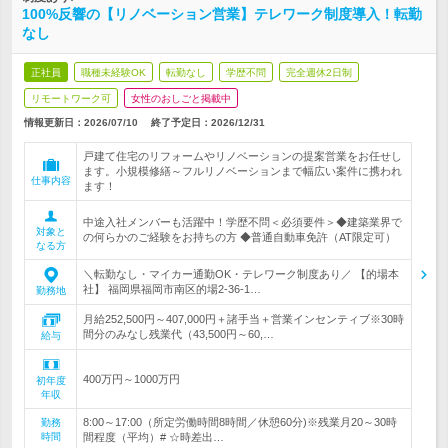
100%反響の【リノベーション営業】テレワーク制度導入！転勤
なし
正社員
職種未経験OK
転勤なし
学歴不問
完全週休2日制
リモートワーク可
女性のおしごと掲載中
情報更新日：2026/07/10
終了予定日：
2026/12/31
戸建て住宅のリフォームやリノベーションの提案営業をお任せし
ます。小規模修繕～フルリノベーションまで幅広い案件に携われ
仕事内容
ます！
中途入社メンバーも活躍中！学歴不問＜必須要件＞◆建築業界で
対象と
の何らかのご経験をお持ちの方 ◆普通自動車免許（AT限定可）
なる方
＼転勤なし・マイカー通勤OK・テレワーク制度あり／ 【的場本
社】 福岡県福岡市南区的場2-36-1…
勤務地
月給252,500円～407,000円＋諸手当＋営業インセンティブ※30時
間分のみなし残業代（43,500円～60,…
給与
400万円～1000万円
初年度
年収
8:00～17:00（所定労働時間8時間／休憩60分)※残業月20～30時
勤務
時間
間程度（平均）# ☆時差出…