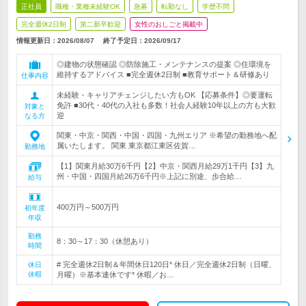
正社員
職種・業種未経験OK
急募
転勤なし
学歴不問
完全週休2日制
第二新卒歓迎
女性のおしごと掲載中
情報更新日：2026/08/07
終了予定日：
2026/09/17
◎建物の状態確認 ◎防除施工・メンテナンスの提案 ◎住環境を
維持するアドバイス ■完全週休2日制 ■教育サポート＆研修あり
仕事内容
未経験・キャリアチェンジしたい方もOK 【応募条件】◎要運転
免許 ■30代・40代の入社も多数！社会人経験10年以上の方も大歓
対象と
迎
なる方
関東・中京・関西・中国・四国・九州エリア ※希望の勤務地へ配
属いたします。 関東 東京都江東区佐賀…
勤務地
【1】関東月給30万6千円【2】中京・関西月給29万1千円【3】九
州・中国・四国月給26万6千円※上記に別途、歩合給…
給与
400万円～500万円
初年度
年収
勤務
8：30～17：30（休憩あり）
時間
# 完全週休2日制＆年間休日120日* 休日／完全週休2日制（日曜、
休日
休暇
月曜）※基本連休です* 休暇／お…