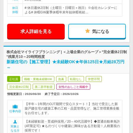
# 休日週休2日制（土曜日・日曜日＋祝日）※会社カレンダーに
休日
休暇
よる# 休暇GW夏季休暇年末年始休暇有給…
求人詳細を見る
気になる
株式会社マイライフプランニング | ＜上場企業のグループ＞*完全週休2日制
*残業月10～20時間程度
新築住宅の【施工管理】★未経験OK★年休125日★月給28万円
～
正社員
職種・業種未経験OK
急募
転勤なし
学歴不問
完全週休2日制
第二新卒歓迎
女性のおしごと掲載中
情報更新日：2026/06/30
終了予定日：
2026/10/26
【半年～1年間のOJT期間で安心スタート！】当社で受注した新
築戸建住宅の建築工事の工程・品質管理など、施工管理業務全般
仕事内容
をお任せします。
【未経験歓迎・育成枠採用／20～40代活躍中】◆普通自動車免許
(AT限定可) ★ものづくりや建築に興味がある方歓迎！人柄重視の
対象と
採用です！
なる方