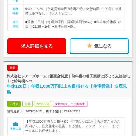
年収
9:30～18:30 （所定労働時間7時間20分／休憩時間：100分）※残
勤務
時間
業は基本なし！ほとんどが定…
■週休二日制（毎週火曜日・隔週水曜日休み）■年末年始休暇（8
休日
休暇
日 ※12/28～1/4）■夏季休暇■慶…
求人詳細を見る
気になる
新着
株式会社シアーズホーム | 報奨金制度｜前年度の着工実績に応じて支給/詳し
くは給与欄へ⇒
年休120日！年収1,000万円以上も目指せる【住宅営業】※鹿児
島
正社員
急募
学歴不問
女性のおしごと掲載中
情報更新日：2026/06/12
終了予定日：
2026/12/03
【年収1,000万円も目指せる】住宅展示場におけるお客さまのご
案内から、注文住宅の提案、引き渡し、アフターフォローまでト
仕事内容
ータルにお任せします。