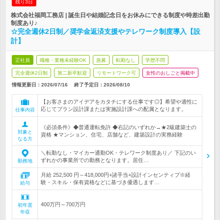
残り3日
株式会社福岡工務店 | 誕生日や結婚記念日をお休みにできる制度や時差出勤
制度あり♪
☆完全週休2日制／奨学金返済支援やテレワーク制度導入【設
計】
正社員
職種・業種未経験OK
急募
転勤なし
学歴不問
完全週休2日制
第二新卒歓迎
リモートワーク可
女性のおしごと掲載中
情報更新日：2026/07/16
終了予定日：
2026/08/10
【お客さまのアイデアをカタチにする仕事です◎】希望や適性に
応じてプラン設計課または実施設計課への配属となります。
仕事内容
《必須条件》◆普通運転免許 ◆右記のいずれか→★2級建築士の
対象と
資格 ★マンション、住宅、店舗など、建築設計の実務経験
なる方
＼転勤なし・マイカー通勤OK・テレワーク制度あり／ 下記のい
ずれかの事業所での勤務となります。居住…
勤務地
月給 252,500 円～418,000円+諸手当+設計インセンティブ※経
験・スキル・保有資格などに基づき優遇します…
給与
400万円～700万円
初年度
年収