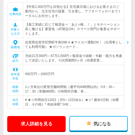
【年収1,000万円も目指せる】住宅展示場におけるお客さまのご
案内から、注文住宅の提案、引き渡し、アフターフォローまでト
仕事内容
ータルにお任せします。
【着工実績に応じて報奨金⇒「あと○棟…！」とモチベーション
高く働ける】要普免（AT限定OK）※マーケ部門が集客をサポー
対象と
トします。
なる方
佐賀県佐賀市巨勢町牛島598-4 ★マイカー通勤OK！（社用車とし
ても利用可能） ★ガソリンカード…
勤務地
月給21万300円～67万2,000円＋報奨金※経験・年齢・能力を考慮
して決定いたします。※試用期間3ヶ月（待遇変更…
給与
400万円～1000万円
初年度
年収
1ヶ月単位の変形労働時間制（週平均40時間以内）※8：30～
勤務
時間
17：30（実働8時間）※時間外労働：有…
# ★☆年間休日120日（月9～12日休み）★☆* 週休2日制（水曜
休日
休暇
日、その他）* 有給休暇* GW…
求人詳細を見る
気になる