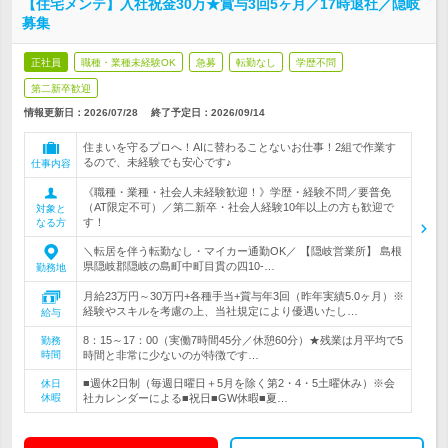
【住宅メンテ】入社祝金30万★賞与3回5ヶ月／17時退社／隠岐
募集
正社員
職種・業種未経験OK
急募
転勤なし
学歴不問
第二新卒歓迎
情報更新日：2026/07/28
終了予定日：
2026/09/14
住まいを守るプロへ！AIに替わることないお仕事！2組で作業す
るので、未経験でも安心です♪
仕事内容
《職種・業種・社会人未経験歓迎！》学歴・経験不問／要普免
（AT限定不可）／第二新卒・社会人経験10年以上の方も歓迎で
対象と
す！
なる方
＼転居を伴う転勤なし・マイカー通勤OK／ 【隠岐営業所】 島根
県隠岐郡隠岐の島町中町目貫の四10-…
勤務地
月給23万円～30万円+各種手当+賞与年3回（昨年実績5.0ヶ月）※
経験やスキルを考慮の上、当社規定により優遇いたし…
給与
8：15～17：00（実働7時間45分／休憩60分）★残業は月平均で5
勤務
時間
時間と非常に少ないのが特徴です…
■週休2日制（毎週日曜日＋5月を除く第2・4・5土曜休み）※会
休日
休暇
社カレンダーによる■祝日■GW休暇■夏…