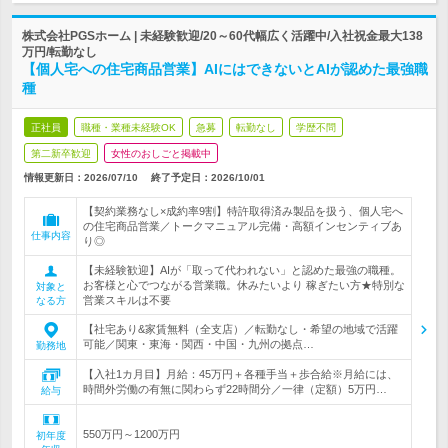
株式会社PGSホーム | 未経験歓迎/20～60代幅広く活躍中/入社祝金最大138
万円/転勤なし
【個人宅への住宅商品営業】AIにはできないとAIが認めた最強職
種
正社員
職種・業種未経験OK
急募
転勤なし
学歴不問
第二新卒歓迎
女性のおしごと掲載中
情報更新日：2026/07/10
終了予定日：
2026/10/01
【契約業務なし×成約率9割】特許取得済み製品を扱う、個人宅へ
の住宅商品営業／トークマニュアル完備・高額インセンティブあ
仕事内容
り◎
【未経験歓迎】AIが「取って代われない」と認めた最強の職種。
お客様と心でつながる営業職。休みたいより 稼ぎたい方★特別な
対象と
営業スキルは不要
なる方
【社宅あり&家賃無料（全支店）／転勤なし・希望の地域で活躍
可能／関東・東海・関西・中国・九州の拠点…
勤務地
【入社1カ月目】月給：45万円＋各種手当＋歩合給※月給には、
時間外労働の有無に関わらず22時間分／一律（定額）5万円…
給与
550万円～1200万円
初年度