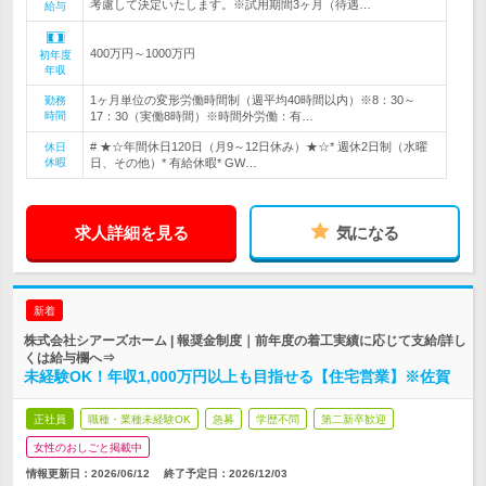
考慮して決定いたします。※試用期間3ヶ月（待遇…
給与
400万円～1000万円
初年度
年収
1ヶ月単位の変形労働時間制（週平均40時間以内）※8：30～
勤務
時間
17：30（実働8時間）※時間外労働：有…
# ★☆年間休日120日（月9～12日休み）★☆* 週休2日制（水曜
休日
休暇
日、その他）* 有給休暇* GW…
求人詳細を見る
気になる
新着
株式会社シアーズホーム | 報奨金制度｜前年度の着工実績に応じて支給/詳し
くは給与欄へ⇒
未経験OK！年収1,000万円以上も目指せる【住宅営業】※佐賀
正社員
職種・業種未経験OK
急募
学歴不問
第二新卒歓迎
女性のおしごと掲載中
情報更新日：2026/06/12
終了予定日：
2026/12/03