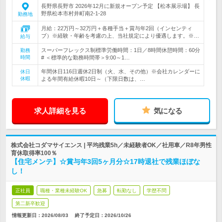
長野県長野市 2026年12月に新規オープン予定 【松本展示場】 長
野県松本市村井町南2‐1‐28
勤務地
月給：22万円～32万円＋各種手当＋賞与年2回（インセンティ
ブ）※経験・年齢を考慮の上、当社規定により優遇します。※…
給与
スーパーフレックス制標準労働時間：1日／8時間休憩時間：60分
勤務
時間
# ＜標準的な勤務時間帯＞9:00～1…
年間休日116日週休2日制（火、水、その他）※会社カレンダーに
休日
休暇
よる年間有給休暇10日～（下限日数は、…
求人詳細を見る
気になる
株式会社コダマサイエンス | 平均残業5h／未経験者OK／社用車／R8年男性
育休取得率100％
【住宅メンテ】☆賞与年3回5ヶ月分☆17時退社で残業ほぼな
し！
正社員
職種・業種未経験OK
急募
転勤なし
学歴不問
第二新卒歓迎
情報更新日：2026/08/03
終了予定日：
2026/10/26