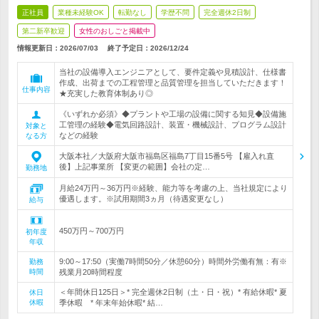
正社員
業種未経験OK
転勤なし
学歴不問
完全週休2日制
第二新卒歓迎
女性のおしごと掲載中
情報更新日：2026/07/03
終了予定日：
2026/12/24
当社の設備導入エンジニアとして、要件定義や見積設計、仕様書
作成、出荷までの工程管理と品質管理を担当していただきます！
仕事内容
★充実した教育体制あり◎
《いずれか必須》◆プラントや工場の設備に関する知見◆設備施
工管理の経験◆電気回路設計、装置・機械設計、プログラム設計
対象と
などの経験
なる方
大阪本社／大阪府大阪市福島区福島7丁目15番5号 【雇入れ直
後】上記事業所 【変更の範囲】会社の定…
勤務地
月給24万円～36万円※経験、能力等を考慮の上、当社規定により
優遇します。※試用期間3ヵ月（待遇変更なし）
給与
450万円～700万円
初年度
年収
9:00～17:50（実働7時間50分／休憩60分）時間外労働有無：有※
勤務
時間
残業月20時間程度
＜年間休日125日＞* 完全週休2日制（土・日・祝）* 有給休暇* 夏
休日
休暇
季休暇 * 年末年始休暇* 結…