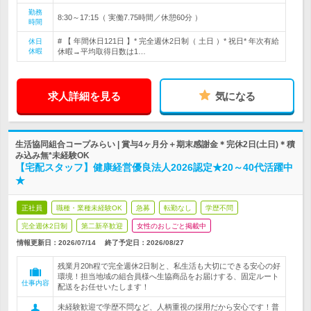
勤務
8:30～17:15（ 実働7.75時間／休憩60分 ）
時間
# 【 年間休日121日 】* 完全週休2日制（ 土日 ）* 祝日* 年次有給
休日
休暇
休暇→平均取得日数は1…
求人詳細を見る
気になる
生活協同組合コープみらい | 賞与4ヶ月分＋期末感謝金＊完休2日(土日)＊積
み込み無*未経験OK
【宅配スタッフ】健康経営優良法人2026認定★20～40代活躍中
★
正社員
職種・業種未経験OK
急募
転勤なし
学歴不問
完全週休2日制
第二新卒歓迎
女性のおしごと掲載中
情報更新日：2026/07/14
終了予定日：
2026/08/27
残業月20h程で完全週休2日制と、私生活も大切にできる安心の好
環境！担当地域の組合員様へ生協商品をお届けする、固定ルート
仕事内容
配送をお任せいたします！
未経験歓迎で学歴不問など、人柄重視の採用だから安心です！普