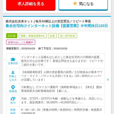
求人詳細を見る
気になる
株式会社未来ネット | 毎月40棟以上の安定受注／リピート率高
集合住宅向けインターネット設備【提案営業】※年間休日120日
正社員
職種・業種未経験OK
急募
第二新卒歓迎
女性のおしごと掲載中
情報更新日：2026/04/28
終了予定日：
2026/10/26
インターネット設備をはじめとした集合住宅向けの商材の提案、
販売が主なお仕事です！ 新規お問合せもありますが、リピートや
仕事内容
ご紹介が多いです。
【未経験者歓迎】人柄や意欲重視の採用／土日祝休みが基本でワ
ーク・ライフ・バランスも大切にできる♪（20～40代のメンバー
対象と
が活躍しています）
なる方
◎転勤なし ◎マイカー通勤可（無料駐車場あり） 【本社】 愛知
県海部郡大治町東條高松55 【雇い入…
勤務地
月給：27万円～32万円※年齢・経験などを考慮の上、決定いたし
ます。固定残業代：36,000円～43,000円含む／…
給与
9：00～18：00（実働８時間／休憩60分）時間外労働：有残業月
勤務
時間
20時間程度