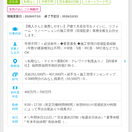
正社員
転勤なし
学歴不問
完全週休2日制
リモートワーク可
女性のおしごと掲載中
情報更新日：2026/07/10
終了予定日：
2026/12/31
【職人さんと連携しやすい】戸建て木造住宅をメインに、リフォ
ーム・リノベーションの施工管理（現場監督）業務全般をお任せ
仕事内容
します。
学歴不問！＜必須条件＞◆要普通免 ◆施工管理の現場監督経験
（年数や建築種別は不問）※W造・S造・RC造・SRC造などでも
対象と
OK
なる方
＼転勤なし・マイカー通勤OK・テレワーク制度あり／ 【的場本
社】 福岡県福岡市南区的場2-36-1…
勤務地
月給252,500円～407,000円＋諸手当＋施工管理インセンティブ
※30時間分のみなし残業代（43,500円～6…
給与
400万円～700万円
初年度
年収
8:00～17:00（所定労働時間8時間／休憩60分)※現場状況や時期
勤務
時間
によって早出出勤あり※残業月2…
# ＼年間休日111日／* 完全週休2日制（毎週水日休み）* 夏季休暇
休日
休暇
* 年末年始休暇* 有給休暇（…