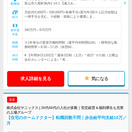
富山市八尾町保内1-14-1 【雇入れ…
勤務地
月給203,000円～338,000円+各種手当+賞与年2回※上記月給額は
一律手当を含む。※経験・資格により優遇しま…
給与
340万円～570万円
初年度
年収
※1年単位の変形労働時間制（週平均40時間以内）＜標準的な勤
勤務
時間
務時間帯＞8:30～17:25（休憩60…
# 【年間休日120日】* 週休2日制（土日）* 祝日* その他（土曜は
休日
休暇
会社カレンダーによる）* 有…
求人詳細を見る
気になる
新着
株式会社サニックス | 30代40代の入社が多数｜安定経営＆福利厚生も充実
の上場グループ
【住宅のホームドクター】転職回数不問｜歩合給平均支給10万／
月