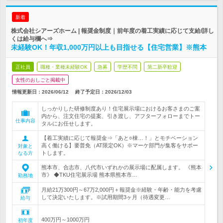
新着
株式会社シアーズホーム | 報奨金制度｜前年度の着工実績に応じて支給/詳し
くは給与欄へ⇒
未経験OK！年収1,000万円以上も目指せる【住宅営業】※熊本
正社員
職種・業種未経験OK
急募
学歴不問
第二新卒歓迎
女性のおしごと掲載中
情報更新日：2026/06/12
終了予定日：
2026/12/03
しっかりした研修制度あり！住宅展示場におけるお客さまのご案
内から、注文住宅の提案、引き渡し、アフターフォローまでトー
仕事内容
タルにお任せします。
【着工実績に応じて報奨金⇒「あと○棟…！」とモチベーション
高く働ける】要普免（AT限定OK）※マーケ部門が集客をサポー
対象と
トします。
なる方
熊本市、合志市、八代市いずれかの展示場に配属します。 《熊本
市》 ◆TKU住宅展示場 熊本県熊本市…
勤務地
月給21万300円～67万2,000円＋報奨金※経験・年齢・能力を考慮
して決定いたします。※試用期間3ヶ月（待遇変更…
給与
400万円～1000万円
初年度