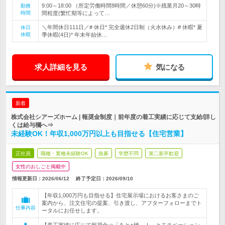
9:00～18:00 （所定労働時間8時間／休憩60分)※残業月20～30時
勤務
時間
間程度(繁忙期等によって…
＼年間休日111日／# 休日* 完全週休2日制（火水休み）# 休暇* 夏
休日
休暇
季休暇(4日)* 年末年始休…
求人詳細を見る
気になる
新着
株式会社シアーズホーム | 報奨金制度｜前年度の着工実績に応じて支給/詳し
くは給与欄へ⇒
未経験OK！年収1,000万円以上も目指せる【住宅営業】
正社員
職種・業種未経験OK
急募
学歴不問
第二新卒歓迎
女性のおしごと掲載中
情報更新日：2026/06/12
終了予定日：
2026/09/10
【年収1,000万円も目指せる】住宅展示場におけるお客さまのご
案内から、注文住宅の提案、引き渡し、アフターフォローまでト
仕事内容
ータルにお任せします。
【着工実績に応じて報奨金⇒「あと○棟…！」とモチベーション