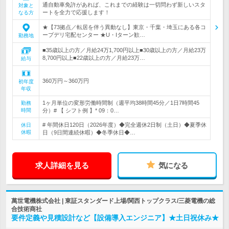
通自動車免許があれば、これまでの経験は一切問わず新しいスタ
対象と
ートを全力で応援します！
なる方
★【73拠点／転居を伴う異動なし】東京・千葉・埼玉にある各コ
ープデリ宅配センター ★U・Iターン歓…
勤務地
■35歳以上の方／月給24万1,700円以上■30歳以上の方／月給23万
8,700円以上■22歳以上の方／月給23万…
給与
360万円～360万円
初年度
年収
1ヶ月単位の変形労働時間制（週平均38時間45分／1日7時間45
勤務
時間
分）# 【 シフト例 】* 09：0…
# 年間休日120日（2026年度）◆完全週休2日制（土日）◆夏季休
休日
休暇
日（9日間連続休暇）◆冬季休日◆…
求人詳細を見る
気になる
萬世電機株式会社 | 東証スタンダード上場/関西トップクラス/三菱電機の総
合技術商社
要件定義や見積設計など【設備導入エンジニア】★土日祝休み★