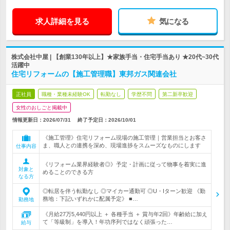
求人詳細を見る
気になる
株式会社中屋 | 【創業130年以上】★家族手当・住宅手当あり ★20代~30代
活躍中
住宅リフォームの【施工管理職】東邦ガス関連会社
正社員
職種・業種未経験OK
転勤なし
学歴不問
第二新卒歓迎
女性のおしごと掲載中
情報更新日：2026/07/31
終了予定日：
2026/10/01
《施工管理》住宅リフォーム現場の施工管理｜営業担当とお客さ
ま、職人との連携を深め、現場進捗をスムーズなものにします
仕事内容
《リフォーム業界経験者◎》予定・計画に従って物事を着実に進
対象と
めることのできる方
なる方
◎転居を伴う転勤なし ◎マイカー通勤可 ◎U・Iターン歓迎 《勤
務地：下記いずれかに配属予定》 ■…
勤務地
《月給27万5,440円以上 ＋ 各種手当 ＋ 賞与年2回》年齢給に加え
て「等級制」を導入！年功序列ではなく頑張った…
給与