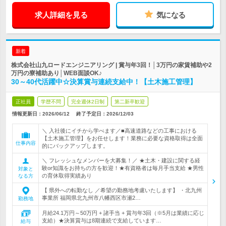
求人詳細を見る
気になる
新着
株式会社山九ロードエンジニアリング | 賞与年3回！│3万円の家賃補助や2
万円の寮補助あり│WEB面談OK♪
30～40代活躍中☆決算賞与連続支給中！【土木施工管理】
正社員
学歴不問
完全週休2日制
第二新卒歓迎
情報更新日：2026/06/12
終了予定日：
2026/12/03
＼ 入社後にイチから学べます／■高速道路などの工事における
【土木施工管理】をお任せします！業務に必要な資格取得は全面
仕事内容
的にバックアップします。
＼ フレッシュなメンバーを大募集！／ ★土木・建設に関する経
験or知識をお持ちの方を歓迎！★有資格者は毎月手当支給 ★男性
対象と
の育休取得実績あり
なる方
【 県外への転勤なし ／希望の勤務地考慮いたします】 ・北九州
事業所 福岡県北九州市八幡西区市瀬2…
勤務地
月給24.1万円～50万円 + 諸手当 + 賞与年3回（※5月は業績に応じ
支給）★決算賞与は8期連続で支給しています…
給与