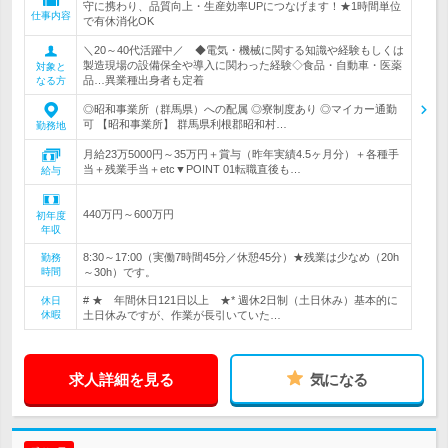
守に携わり、品質向上・生産効率UPにつなげます！★1時間単位
仕事内容
で有休消化OK
＼20～40代活躍中／ ◆電気・機械に関する知識や経験もしくは
製造現場の設備保全や導入に関わった経験◇食品・自動車・医薬
対象と
品…異業種出身者も定着
なる方
◎昭和事業所（群馬県）への配属 ◎寮制度あり ◎マイカー通勤
可 【昭和事業所】 群馬県利根郡昭和村…
勤務地
月給23万5000円～35万円＋賞与（昨年実績4.5ヶ月分）＋各種手
当＋残業手当＋etc▼POINT 01転職直後も…
給与
440万円～600万円
初年度
年収
8:30～17:00（実働7時間45分／休憩45分）★残業は少なめ（20h
勤務
時間
～30h）です。
# ★ 年間休日121日以上 ★* 週休2日制（土日休み）基本的に
休日
休暇
土日休みですが、作業が長引いていた…
求人詳細を見る
気になる