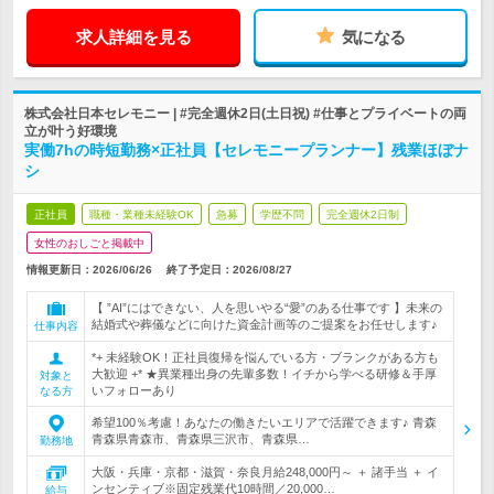
求人詳細を見る
気になる
株式会社日本セレモニー | #完全週休2日(土日祝) #仕事とプライベートの両
立が叶う好環境
実働7hの時短勤務×正社員【セレモニープランナー】残業ほぼナ
シ
正社員
職種・業種未経験OK
急募
学歴不問
完全週休2日制
女性のおしごと掲載中
情報更新日：2026/06/26
終了予定日：
2026/08/27
【 ”AI”にはできない、人を思いやる“愛”のある仕事です 】未来の
結婚式や葬儀などに向けた資金計画等のご提案をお任せします♪
仕事内容
*+ 未経験OK！正社員復帰を悩んでいる方・ブランクがある方も
大歓迎 +* ★異業種出身の先輩多数！イチから学べる研修＆手厚
対象と
いフォローあり
なる方
希望100％考慮！あなたの働きたいエリアで活躍できます♪ 青森
青森県青森市、青森県三沢市、青森県…
勤務地
大阪・兵庫・京都・滋賀・奈良月給248,000円～ ＋ 諸手当 ＋ イ
ンセンティブ※固定残業代10時間／20,000…
給与