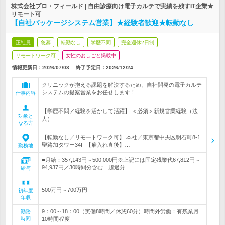
株式会社プロ・フィールド | 自由診療向け電子カルテで実績を残すIT企業★
リモート可
【自社パッケージシステム営業】★経験者歓迎★転勤なし
正社員
急募
転勤なし
学歴不問
完全週休2日制
リモートワーク可
女性のおしごと掲載中
情報更新日：2026/07/03
終了予定日：
2026/12/24
クリニックが抱える課題を解決するため、自社開発の電子カルテ
システムの提案営業をお任せします！
仕事内容
【学歴不問／経験を活かして活躍】 ＜必須＞新規営業経験（法
対象と
人）
なる方
【転勤なし／リモートワーク可】 本社／東京都中央区明石町8-1
聖路加タワー34F 【雇入れ直後】…
勤務地
■月給：357,143円～500,000円※上記には固定残業代67,812円～
94,937円／30時間分含む 超過分…
給与
500万円～700万円
初年度
年収
9：00～18：00（実働8時間／休憩60分）時間外労働：有残業月
勤務
時間
10時間程度