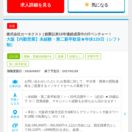
求人詳細を見る
気になる
新着
株式会社カーネクスト | 創業以来18年連続成長中のITベンチャー！
大阪【内勤営業】未経験・第二新卒歓迎★年休120日（シフト
制）
正社員
職種・業種未経験OK
急募
転勤なし
学歴不問
第二新卒歓迎
情報更新日：2026/08/07
終了予定日：
2027/01/28
お問い合わせいただいたお客様に対して、中古車・廃車の買取価
格をご提案するインサイドセールス業務です。
仕事内容
＜未経験・第二新卒歓迎！＞＜20代活躍中！＞《必須》■ 29歳以
対象と
下 ※◇ 営業経験、マネジメント経験をお持ちなら活かせます！
なる方
＜本社＞ 大阪府大阪市北区大深町3-1 グランフロント大阪タワー
B 18階 ※転勤なし ※U・Iタ…
勤務地
月給:286,000円～350,000円※上記の月給には、固定残業代とし
て68,125円～(40時間分)を含む。超過…
給与