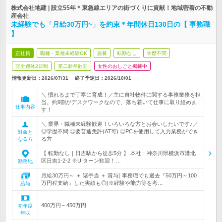
株式会社地建 | 設立55年＊東急線エリアの街づくりに貢献！地域密着の不動
産会社
未経験でも「月給30万円~」を約束＊年間休日130日の【 事務職
】
正社員
職種・業種未経験OK
急募
転勤なし
学歴不問
完全週休2日制
第二新卒歓迎
女性のおしごと掲載中
情報更新日：2026/07/31
終了予定日：
2026/10/01
＼ 慣れるまで丁寧に育成！／主に自社物件に関する事務業務を担
当。約9割がデスクワークなので、落ち着いて仕事に取り組めま
仕事内容
す！
＼ 業界・職種未経験歓迎！いろいろな方とお会いしたいです♪／
◎学歴不問 ◎要普通免許(AT可) ◎PCを使用して入力業務ができ
対象と
る方
なる方
【 転勤なし｜日吉駅から徒歩5分 】 本社：神奈川県横浜市港北
区日吉1-2-2 ※UIターン歓迎！…
勤務地
月給30万円～ ＋ 諸手当 ＋ 賞与( 事務職でも過去『50万円～100
万円程支給』した実績も◎)※経験や能力等を考…
給与
400万円～450万円
初年度
年収