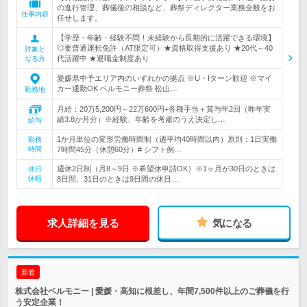
の進行管理、葬儀後の相談など、葬祭ディレクター業務全般をお
仕事内容
任せします。
【学歴・年齢・経験不問！未経験から長期的に活躍できる環境】
◎要普通運転免許（AT限定可）★資格取得支援あり ★20代～40
対象と
代活躍中 ★退職金制度あり
なる方
愛媛県中予エリア内のいずれかの拠点 ※U・Iターン歓迎 ※マイ
カー通勤OK ベルモニー葬祭 松山…
勤務地
月給：20万5,200円～22万600円+各種手当＋賞与年2回（昨年実
績3.8か月分）※経験、年齢を考慮のうえ決定し…
給与
1か月単位の変形労働時間制（週平均40時間以内）原則：1日実働
勤務
時間
7時間45分（休憩60分）# シフト例…
週休2日制（月8～9日 ※希望休申請OK）※1ヶ月が30日のときは
休日
休暇
8日間、31日のときは9日間の休日…
求人詳細を見る
気になる
新着
株式会社ベルモニー | 愛媛・高知に根差し、年間7,500件以上のご葬儀を行
う安定企業！