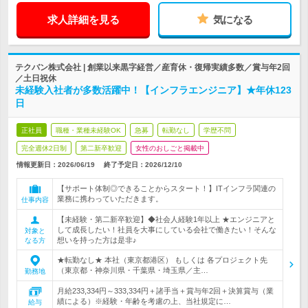
求人詳細を見る
気になる
テクバン株式会社 | 創業以来黒字経営／産育休・復帰実績多数／賞与年2回
／土日祝休
未経験入社者が多数活躍中！【インフラエンジニア】★年休123
日
正社員
職種・業種未経験OK
急募
転勤なし
学歴不問
完全週休2日制
第二新卒歓迎
女性のおしごと掲載中
情報更新日：2026/06/19
終了予定日：
2026/12/10
【サポート体制◎できることからスタート！】ITインフラ関連の
業務に携わっていただきます。
仕事内容
【未経験・第二新卒歓迎】◆社会人経験1年以上 ★エンジニアと
して成長したい！社員を大事にしている会社で働きたい！そんな
対象と
想いを持った方は是非♪
なる方
★転勤なし★ 本社（東京都港区） もしくは 各プロジェクト先
（東京都・神奈川県・千葉県・埼玉県／主…
勤務地
月給233,334円～333,334円＋諸手当＋賞与年2回＋決算賞与（業
績による）※経験・年齢を考慮の上、当社規定に…
給与