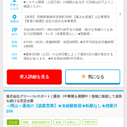
■システム開発（上流工程）の経験がある方 ※詳細は以下よりご
対象と
確認ください
なる方
【本部】 宮崎県都城市吉尾町2080 【雇入れ直後】上記事業所
【変更の範囲】会社の定める各事業所…
勤務地
月給280,000円～380,000円+諸手当※経験・能力を考慮のうえ決
定※試用期間：3ヶ月（待遇変更なし）■受動喫…
給与
# 9:00～18:00（実働8時間・休憩1時間）■月平均所定外労働時間
勤務
時間
10時間
■週休2日制（土日）※公休日数によって週休1日の週が発生する
休日
休暇
場合があります。■年次有給休暇(半日単位…
求人詳細を見る
気になる
株式会社グローバルサポート | 通信・FP事業を展開中！地域に根差して成長
を続ける安定企業
＜岡山＞通信の【提案営業】★未経験歓迎★転勤なし★残業月
20h
正社員
職種・業種未経験OK
急募
転勤なし
学歴不問