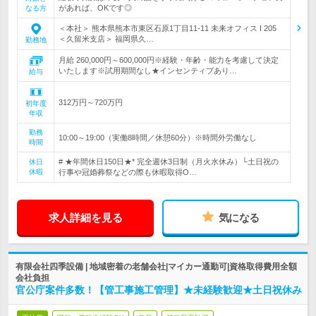
があれば、OKです◎
なる方
＜本社＞ 熊本県熊本市東区石原1丁目11-11 未来オフィス I 205
＜久留米支店＞ 福岡県久…
勤務地
月給 260,000円～600,000円※経験・年齢・能力を考慮して決定
いたします※試用期間なし★インセンティブあり…
給与
312万円～720万円
初年度
年収
勤務
10:00～19:00（実働8時間／休憩60分）※時間外労働なし
時間
# ★年間休日150日★* 完全週休3日制（月火水休み）└土日祝の
休日
休暇
行事や冠婚葬祭などの際も休暇取得O…
求人詳細を見る
気になる
有限会社四季設備 | 地域密着の老舗会社|マイカー通勤可|資格取得費用全額
会社負担
官公庁案件多数！【管工事施工管理】★未経験歓迎★土日祝休み