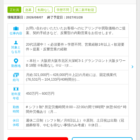
正社員
急募
転勤なし
学歴不問
第二新卒歓迎
情報更新日：2026/08/07
終了予定日：
2027/01/28
お問い合わせいただいたお客様へのヒアリングや買取価格のご提
案、契約手続きなど、反響型の内勤営業をお任せします。
仕事内容
20代活躍中！＜必須要件＞学歴不問、営業経験1年以上＜歓迎要
対象と
件＞提案・反響営業の経験
なる方
＜本社＞ 大阪府大阪市北区大深町3-1 グランフロント大阪タワー
B 18階 ※転勤なし ※U・Iタ…
勤務地
月給:321,000円～428,000円※上記の月給には、固定残業代
(76,531円～104,133円/40時間分)…
給与
450万円～600万円
初年度
年収
# シフト制* 所定労働時間:8:00～22:00の間で8時間* 休憩:60分* 時
勤務
時間
間外労働あり（月…
週休二日制（シフト制／月8日以上）※原則、土日祝は出勤（冠
休日
休暇
婚葬祭等、やむを得ない事情のみ考慮）※休日…