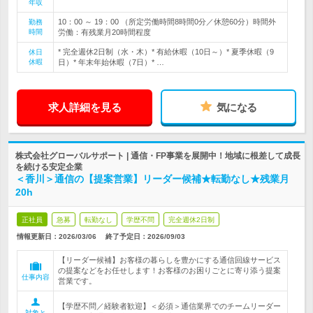
年収
10：00 ～ 19：00 （所定労働時間8時間0分／休憩60分）時間外
勤務
時間
労働：有残業月20時間程度
* 完全週休2日制（水・木）* 有給休暇（10日～）* 夏季休暇（9
休日
休暇
日）* 年末年始休暇（7日）* …
求人詳細を見る
気になる
株式会社グローバルサポート | 通信・FP事業を展開中！地域に根差して成長
を続ける安定企業
＜香川＞通信の【提案営業】リーダー候補★転勤なし★残業月
20h
正社員
急募
転勤なし
学歴不問
完全週休2日制
情報更新日：2026/03/06
終了予定日：
2026/09/03
【リーダー候補】お客様の暮らしを豊かにする通信回線サービス
の提案などをお任せします！お客様のお困りごとに寄り添う提案
仕事内容
営業です。
【学歴不問／経験者歓迎】＜必須＞通信業界でのチームリーダー
対象と