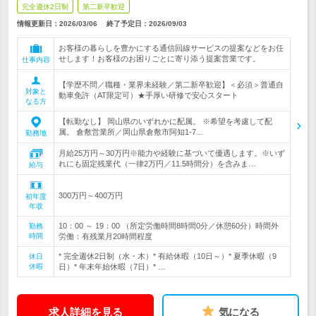
完全週休2日制
第二新卒歓迎
情報更新日：2026/03/06
終了予定日：
2026/09/03
お客様の暮らしを豊かにする通信回線サービスの提案などをお任
せします！お客様のお困りごとに寄り添う提案営業です。
仕事内容
【学歴不問／職種・業界未経験／第二新卒歓迎】＜必須＞普通自
対象と
動車免許（AT限定可）★手厚い研修で安心スタート
なる方
【転勤なし】 岡山県のいずれかに配属。 ※希望を考慮して配
属。 倉敷営業所／岡山県倉敷市阿知1-7…
勤務地
月給25万円～30万円※能力や経験に基づいて優遇します。※いず
れにも固定残業代（一律2万円／11.5時間分）を含みま…
給与
300万円～400万円
初年度
年収
10：00 ～ 19：00 （所定労働時間8時間0分／休憩60分）時間外
勤務
時間
労働：有残業月20時間程度
* 完全週休2日制（水・木）* 有給休暇（10日～）* 夏季休暇（9
休日
休暇
日）* 年末年始休暇（7日）* …
求人詳細を見る
気になる