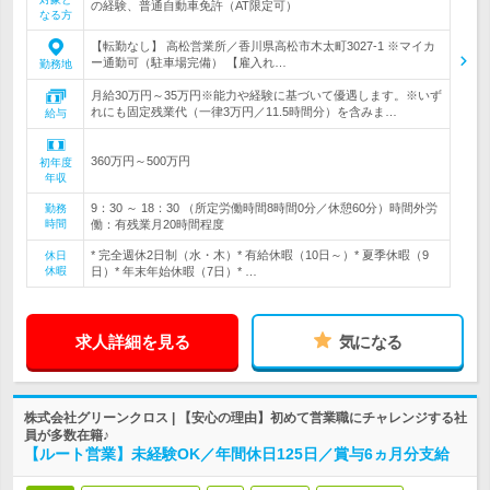
の経験、普通自動車免許（AT限定可）
なる方
【転勤なし】 高松営業所／香川県高松市木太町3027-1 ※マイカ
ー通勤可（駐車場完備） 【雇入れ…
勤務地
月給30万円～35万円※能力や経験に基づいて優遇します。※いず
れにも固定残業代（一律3万円／11.5時間分）を含みま…
給与
360万円～500万円
初年度
年収
9：30 ～ 18：30 （所定労働時間8時間0分／休憩60分）時間外労
勤務
時間
働：有残業月20時間程度
* 完全週休2日制（水・木）* 有給休暇（10日～）* 夏季休暇（9
休日
休暇
日）* 年末年始休暇（7日）* …
求人詳細を見る
気になる
株式会社グリーンクロス | 【安心の理由】初めて営業職にチャレンジする社
員が多数在籍♪
【ルート営業】未経験OK／年間休日125日／賞与6ヵ月分支給