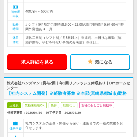
400万円～500万円
初年度
年収
# シフト制* 所定労働時間:8:00～22:00の間で8時間* 休憩:60分* 時
勤務
時間
間外労働あり（月…
週休二日制（シフト制／月8日以上）※原則、土日祝は出勤（冠
休日
休暇
婚葬祭等、やむを得ない事情のみ考慮）※休日…
求人詳細を見る
気になる
株式会社ハンズマン | 賞与2回｜年1回リフレッシュ休暇あり｜DIYホームセ
ンター
【社内システム開発】※経験者募集 ※本部(宮崎県都城市)勤務
正社員
業種未経験OK
急募
転勤なし
女性のおしごと掲載中
情報更新日：2026/04/30
終了予定日：
2026/08/20
社内システムの企画・開発から保守・運用までの一連の業務をお
任せします。
仕事内容