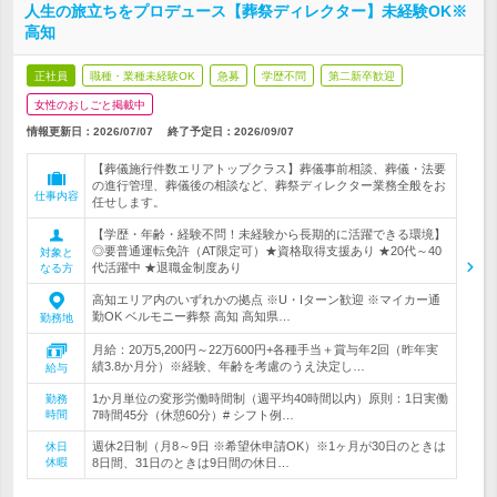
人生の旅立ちをプロデュース【葬祭ディレクター】未経験OK※
高知
正社員
職種・業種未経験OK
急募
学歴不問
第二新卒歓迎
女性のおしごと掲載中
情報更新日：2026/07/07
終了予定日：
2026/09/07
【葬儀施行件数エリアトップクラス】葬儀事前相談、葬儀・法要
の進行管理、葬儀後の相談など、葬祭ディレクター業務全般をお
仕事内容
任せします。
【学歴・年齢・経験不問！未経験から長期的に活躍できる環境】
◎要普通運転免許（AT限定可）★資格取得支援あり ★20代～40
対象と
代活躍中 ★退職金制度あり
なる方
高知エリア内のいずれかの拠点 ※U・Iターン歓迎 ※マイカー通
勤OK ベルモニー葬祭 高知 高知県…
勤務地
月給：20万5,200円～22万600円+各種手当＋賞与年2回（昨年実
績3.8か月分）※経験、年齢を考慮のうえ決定し…
給与
1か月単位の変形労働時間制（週平均40時間以内）原則：1日実働
勤務
時間
7時間45分（休憩60分）# シフト例…
週休2日制（月8～9日 ※希望休申請OK）※1ヶ月が30日のときは
休日
休暇
8日間、31日のときは9日間の休日…