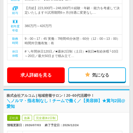
【月給】223,000円～248,000円※経験・年齢・能力を考慮して決
定いたします※試用期間6ヶ月(待遇に変更なし…
給与
380万円～420万円
初年度
年収
9：00～17：45 実働：7時間45分休憩：60分（12：00～13：00）
勤務
時間
時間外労働有無：有
# ＼年間休日120日／■週休2日制（土日）■祝日■有給休暇└10日
休日
休暇
～20日／最大50日まで積み立て…
求人詳細を見る
気になる
株式会社アルコム | 地域密着サロン！20~60代活躍中！
＼ノルマ・指名制なし！チームで働く／【美容師】★賞与2回@
愛知
正社員
急募
完全週休2日制
情報更新日：2026/07/03
終了予定日：
2026/12/24