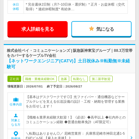
* 完全週休2日制（月7~10日休・選択制）* 正月・お盆休暇（交代
休日
休暇
取得）* 連続休暇制度* 有給休…
求人詳細を見る
気になる
株式会社ベイ・コミュニケーションズ | 阪急阪神東宝グループ｜88.3万世帯
をカバーするケーブルTV会社
【ネットワークエンジニア(CATV)】土日祝休み※転勤無※未経
験可
正社員
職種・業種未経験OK
急募
転勤なし
第二新卒歓迎
情報更新日：2026/07/01
終了予定日：
2026/08/27
【基本はデスクワークです◎】光ファイバー・通信機器などケー
ブルテレビを支える伝送設備の設計・工程・納期を管理する業務
仕事内容
をお任せします！
【職種＆業界未経験大歓迎！】《必須》◆高卒以上 ◆社内外との
対象と
コミュニケーション経験 ◆普通自動車免許（AT限定可）
なる方
＼転勤はありません◎／ 尼崎営業所： 兵庫県尼崎市神田北通1-5
E&Eビル5F 【雇入れ直後】上…
勤務地