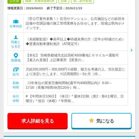
正社員
職種・業種未経験OK
急募
第二新卒歓迎
情報更新日：2026/06/03
終了予定日：
2026/11/19
《官公庁案件多数！》住宅やマンション、公共施設などの給排水
設備や空調設備の施工管理業務をお任せします。現場は県内がメ
仕事内容
インです。
《未経験歓迎》◆高卒以上◆65歳未満の方（定年が65歳のため）
対象と
◆普通自動車運転免許（AT限定可）
なる方
【本社】 宮崎県都城市志比田町4509番地1 ※マイカー通勤可
【雇入れ直後】上記事業所 【変更の…
勤務地
月給200,000円～300,000円※経験、能力を考慮の上、当社規定に
より決定いたします。※試用期間1～3か月（待…
給与
《1年単位の変形労働時間制(週平均40時間以内)》8:00～
勤務
時間
17:00（実働7時間/休憩120分）時…
# 【年間休日106日】《休日》* 週休2日制（第2・第4土曜日、日
休日
休暇
曜日）* 祝日《休暇》* 年間有…
求人詳細を見る
気になる