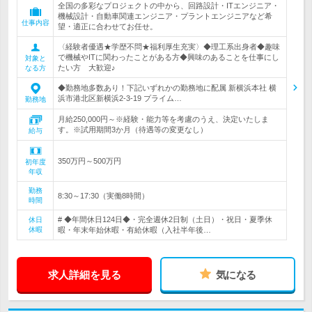
全国の多彩なプロジェクトの中から、回路設計・ITエンジニア・
機械設計・自動車関連エンジニア・プラントエンジニアなど希
仕事内容
望・適正に合わせてお任せ。
〈経験者優遇★学歴不問★福利厚生充実〉◆理工系出身者◆趣味
で機械やITに関わったことがある方◆興味のあることを仕事にし
対象と
たい方 大歓迎♪
なる方
◆勤務地多数あり！下記いずれかの勤務地に配属 新横浜本社 横
浜市港北区新横浜2-3-19 プライム…
勤務地
月給250,000円～※経験・能力等を考慮のうえ、決定いたしま
す。※試用期間3か月（待遇等の変更なし）
給与
350万円～500万円
初年度
年収
勤務
8:30～17:30（実働8時間）
時間
# ◆年間休日124日◆・完全週休2日制（土日）・祝日・夏季休
休日
休暇
暇・年末年始休暇・有給休暇（入社半年後…
求人詳細を見る
気になる