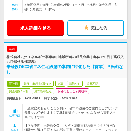
# 年間休日125日* 完全週休2日制（土・日）* 祝日* 有給休暇（入
休日
休暇
社6ヶ月後に10日付与）* …
求人詳細を見る
気になる
新着
株式会社九州エネルギー事業会 | 地域密着の成長企業｜年休150日｜高収入
も目指せる好環境♪
未経験OK◎省エネ住宅設備の案内に特化した【営業】＊転勤な
し
正社員
職種・業種未経験OK
急募
転勤なし
学歴不問
完全週休2日制
第二新卒歓迎
女性のおしごと掲載中
情報更新日：2026/05/12
終了予定日：
2026/11/02
一般家庭のお困りごとを伺い、省エネ設備のご案内とヒアリング
業務をお任せします！完休3日制でしっかり休みながら高収入を
仕事内容
目指せます◎
【学歴不問｜未経験OK】＊人柄・意欲重視の採用です＊特別な
経験や知識は不要！人の話を丁寧に聞けるコミュニケーション力
対象と