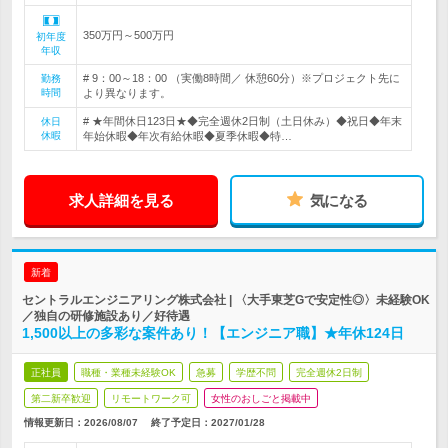
350万円～500万円
初年度
年収
# 9：00～18：00 （実働8時間／ 休憩60分）※プロジェクト先に
勤務
時間
より異なります。
# ★年間休日123日★◆完全週休2日制（土日休み）◆祝日◆年末
休日
休暇
年始休暇◆年次有給休暇◆夏季休暇◆特…
求人詳細を見る
気になる
新着
セントラルエンジニアリング株式会社 | 〈大手東芝Gで安定性◎〉未経験OK
／独自の研修施設あり／好待遇
1,500以上の多彩な案件あり！【エンジニア職】★年休124日
正社員
職種・業種未経験OK
急募
学歴不問
完全週休2日制
第二新卒歓迎
リモートワーク可
女性のおしごと掲載中
情報更新日：2026/08/07
終了予定日：
2027/01/28