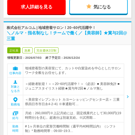
求人詳細を見る
気になる
株式会社アルコム | 地域密着サロン！20~60代活躍中！
＼ノルマ・指名制なし！チームで働く／【美容師】★賞与2回@
三重
正社員
急募
完全週休2日制
情報更新日：2026/07/03
終了予定日：
2026/12/24
地域密着型の美容室にて、カットや白髪染めを中心としたサロン
ワーク全般をお任せします。
仕事内容
＜経験者歓迎！＞＜20~60代活躍中！＞《必須》■ 美容師免許 ■
対象と
ジュニアスタイリスト経験★賞与年2回★ノルマ無し
なる方
＜美容室イレブンカット カヨーショッピングセンター店＞ 三重
県四日市市日永4-2-41 ※車通勤可…
勤務地
月給：260,000円※上記月給には、固定残業代として30,000円(19
時間分)を含む。超過分は別途支給。※試用期…
給与
# 1ヶ月単位の変形労働時間制（週平均40時間以内）（シフト
勤務
時間
制）* 勤務時間帯：09:00~19:3…