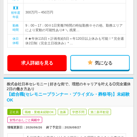
300万円～450万円
初年度
年収
9：00～17：00※1日実働7時間の時短勤務※その他、勤務エリア
勤務
時間
により変動の可能性あり# ＼ 残業…
# ★年休115日＋計画有給5日＝年120日以上休みも可能！* 完全週
休日
休暇
休2日制（完全土日祝休み）* …
求人詳細を見る
気になる
株式会社日本セレモニー | 好きな街で、理想のキャリアを叶える◎完全週休
2日の働き方あり
【総合職(セレモニープランナー・ブライダル・葬祭等)】未経験
OK
正社員
職種・業種未経験OK
急募
学歴不問
第二新卒歓迎
女性のおしごと掲載中
情報更新日：2026/06/26
終了予定日：
2026/08/27