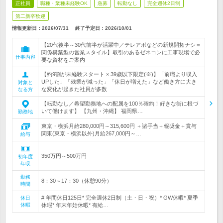
正社員
職種・業種未経験OK
急募
転勤なし
完全週休2日制
第二新卒歓迎
情報更新日：2026/07/31
終了予定日：
2026/10/01
【20代後半～30代前半が活躍中／テレアポなどの新規開拓ナシ＝
関係構築型の営業スタイル】取引のあるゼネコンに工事現場で必
仕事内容
要な資材をご案内
【約9割が未経験スタート × 39歳以下限定(※)】「前職より収入
UPした」「残業が減った」「休日が増えた」など働き方に大き
対象と
な変化が起きた社員が多数
なる方
【転勤なし／希望勤務地への配属を100％確約！好きな街に根づ
いて働けます】 【九州・沖縄】 福岡県…
勤務地
東京・横浜月給280,000円～315,600円 ＋諸手当＋報奨金＋賞与
関東(東京・横浜以外)月給267,000円～…
給与
350万円～500万円
初年度
年収
勤務
8：30～17：30（休憩90分）
時間
# 年間休日125日* 完全週休2日制（土・日・祝）* GW休暇* 夏季
休日
休暇
休暇* 年末年始休暇* 有給…