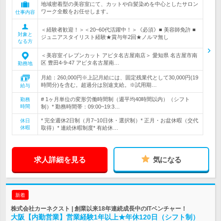
地域密着型の美容室にて、カットや白髪染めを中心としたサロン
ワーク全般をお任せします。
仕事内容
＜経験者歓迎！＞＜20~60代活躍中！＞《必須》■ 美容師免許 ■
対象と
ジュニアスタイリスト経験★賞与年2回★ノルマ無し
なる方
＜美容室イレブンカット アピタ名古屋南店＞ 愛知県 名古屋市南
区 豊田4-9-47 アピタ名古屋南…
勤務地
月給：260,000円※上記月給には、固定残業代として30,000円(19
時間分)を含む。超過分は別途支給。※試用期…
給与
# 1ヶ月単位の変形労働時間制（週平均40時間以内）（シフト
勤務
時間
制）* 勤務時間帯：09:00~19:3…
* 完全週休2日制（月7~10日休・選択制）* 正月・お盆休暇（交代
休日
休暇
取得）* 連続休暇制度* 有給休…
求人詳細を見る
気になる
新着
株式会社カーネクスト | 創業以来18年連続成長中のITベンチャー！
大阪【内勤営業】営業経験1年以上★年休120日（シフト制）