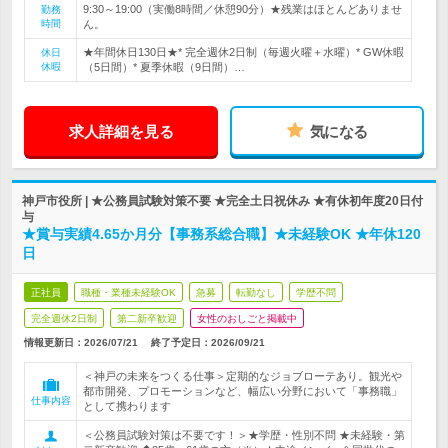
9:30～19:00（実働8時間／休憩90分）★残業はほとんどありませ
勤務
時間
ん。
★年間休日130日★* 完全週休2日制（毎週火曜＋水曜）* GW休暇
休日
休暇
（5日間）* 夏季休暇（9日間）…
求人詳細を見る
気になる
神戸市役所 | ★公務員試験対策不要 ★完全土日祝休み ★有休初年度20日付
与
★賞与実績4.65か月分【事務系総合職】★未経験OK ★年休120
日
正社員
職種・業種未経験OK
急募
転勤なし
学歴不問
完全週休2日制
第二新卒歓迎
女性のおしごと掲載中
情報更新日：2026/07/21
終了予定日：
2026/09/21
＜神戸の未来をつくる仕事＞定期的なジョブローテあり。観光や
都市開発、プロモーションなど、幅広い分野において「事務職」
仕事内容
として携わります
＜公務員試験対策は不要です！＞★学歴・性別不問 ★未経験・第