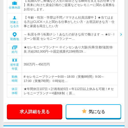
【 結婚式やご葬儀など人生の節目となる瞬間を支えるお仕事です
】将来に向けた資金計画のご提案などセレモニーに関わる業務を
仕事内容
お任せします。
【 年齢・性別・学歴は不問／ママさん社員活躍中 】★当てはま
る方はCLICK⇒人と関わる仕事がしたい方・お世話好きな方・仕
対象と
事と家庭を両立したい方
なる方
～ 転居を伴う転勤ナシ！あなたの好きな街で働けます ～ ★U・I
ターン歓迎 セレモニープランナー…
勤務地
★セレモニープランナー ※インセンあり大阪/兵庫/京都/滋賀/奈
良:月給282,000円~※固定残業代15時間/29…
給与
350万円～450万円
初年度
年収
# セレモニープランナー9:00～18:00（実働8時間）9:00～
勤務
時間
17:00（実働7時間）※時短社…
★年間休日107日＋計画有給5日＝年112日以上休みも可能！# セ
休日
休暇
レモニープランナー4週8休制（ 原…
求人詳細を見る
気になる