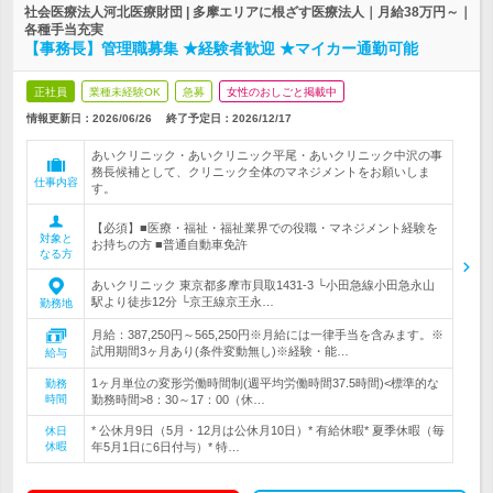
社会医療法人河北医療財団 | 多摩エリアに根ざす医療法人｜月給38万円～｜
各種手当充実
【事務長】管理職募集 ★経験者歓迎 ★マイカー通勤可能
正社員
業種未経験OK
急募
女性のおしごと掲載中
情報更新日：2026/06/26
終了予定日：
2026/12/17
あいクリニック・あいクリニック平尾・あいクリニック中沢の事
務長候補として、クリニック全体のマネジメントをお願いしま
仕事内容
す。
【必須】■医療・福祉・福祉業界での役職・マネジメント経験を
対象と
お持ちの方 ■普通自動車免許
なる方
あいクリニック 東京都多摩市貝取1431-3 └小田急線小田急永山
駅より徒歩12分 └京王線京王永…
勤務地
月給：387,250円～565,250円※月給には一律手当を含みます。※
試用期間3ヶ月あり(条件変動無し)※経験・能…
給与
1ヶ月単位の変形労働時間制(週平均労働時間37.5時間)<標準的な
勤務
時間
勤務時間>8：30～17：00（休…
* 公休月9日（5月・12月は公休月10日）* 有給休暇* 夏季休暇（毎
休日
休暇
年5月1日に6日付与）* 特…