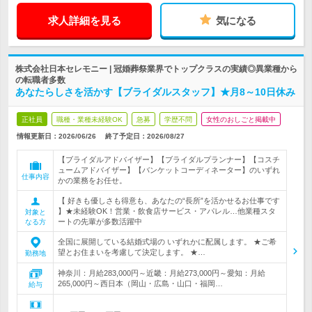
求人詳細を見る
気になる
株式会社日本セレモニー | 冠婚葬祭業界でトップクラスの実績◎異業種から
の転職者多数
あなたらしさを活かす【ブライダルスタッフ】★月8～10日休み
正社員
職種・業種未経験OK
急募
学歴不問
女性のおしごと掲載中
情報更新日：2026/06/26
終了予定日：
2026/08/27
【ブライダルアドバイザー】【ブライダルプランナー】【コスチ
ュームアドバイザー】【バンケットコーディネーター】のいずれ
仕事内容
かの業務をお任せ。
【 好きも優しさも得意も、あなたの“長所”を活かせるお仕事です
】★未経験OK！営業・飲食店サービス・アパレル…他業種スタ
対象と
ートの先輩が多数活躍中
なる方
全国に展開している結婚式場の いずれかに配属します。 ★ご希
望とお住まいを考慮して決定します。 ★…
勤務地
神奈川：月給283,000円～近畿：月給273,000円～愛知：月給
265,000円～西日本（岡山・広島・山口・福岡…
給与