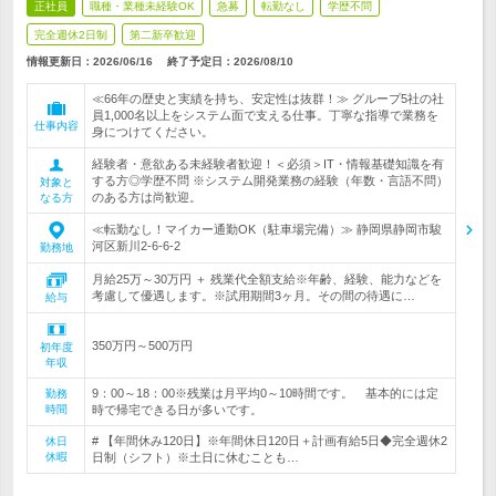
正社員
職種・業種未経験OK
急募
転勤なし
学歴不問
完全週休2日制
第二新卒歓迎
情報更新日：2026/06/16
終了予定日：
2026/08/10
≪66年の歴史と実績を持ち、安定性は抜群！≫ グループ5社の社
員1,000名以上をシステム面で支える仕事。丁寧な指導で業務を
仕事内容
身につけてください。
経験者・意欲ある未経験者歓迎！＜必須＞IT・情報基礎知識を有
する方◎学歴不問 ※システム開発業務の経験（年数・言語不問）
対象と
のある方は尚歓迎。
なる方
≪転勤なし！マイカー通勤OK（駐車場完備）≫ 静岡県静岡市駿
河区新川2-6-6-2
勤務地
月給25万～30万円 ＋ 残業代全額支給※年齢、経験、能力などを
考慮して優遇します。※試用期間3ヶ月。その間の待遇に…
給与
350万円～500万円
初年度
年収
9：00～18：00※残業は月平均0～10時間です。 基本的には定
勤務
時間
時で帰宅できる日が多いです。
# 【年間休み120日】※年間休日120日＋計画有給5日◆完全週休2
休日
休暇
日制（シフト）※土日に休むことも…