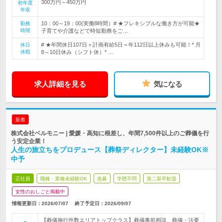
300万円～450万円
初年度
年収
10：00～19：00(実働8時間）# ★フレキシブルな働き方が可能★
勤務
時間
子育てや介護などで時短勤務をご…
# ★年間休日107日＋計画有給5日＝年112日以上休みも可能！* 月
休日
休暇
8～10日休み（シフト休）* …
求人詳細を見る
気になる
新着
株式会社ベルモニー | 愛媛・高知に根差し、年間7,500件以上のご葬儀を行
う安定企業！
人生の旅立ちをプロデュース【葬祭ディレクター】未経験OK※
中予
正社員
職種・業種未経験OK
急募
学歴不問
第二新卒歓迎
女性のおしごと掲載中
情報更新日：2026/07/07
終了予定日：
2026/09/07
【葬儀施行件数エリアトップクラス】葬儀事前相談、葬儀・法要