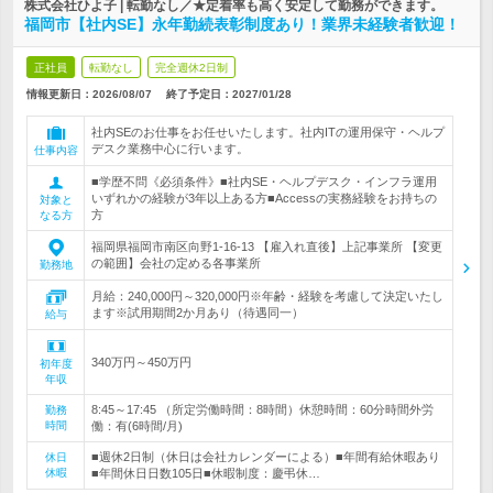
株式会社ひよ子 | 転勤なし／★定着率も高く安定して勤務ができます。
福岡市【社内SE】永年勤続表彰制度あり！業界未経験者歓迎！
正社員
転勤なし
完全週休2日制
情報更新日：2026/08/07
終了予定日：
2027/01/28
社内SEのお仕事をお任せいたします。社内ITの運用保守・ヘルプ
デスク業務中心に行います。
仕事内容
■学歴不問《必須条件》■社内SE・ヘルプデスク・インフラ運用
いずれかの経験が3年以上ある方■Accessの実務経験をお持ちの
対象と
方
なる方
福岡県福岡市南区向野1-16-13 【雇入れ直後】上記事業所 【変更
の範囲】会社の定める各事業所
勤務地
月給：240,000円～320,000円※年齢・経験を考慮して決定いたし
ます※試用期間2か月あり（待遇同一）
給与
340万円～450万円
初年度
年収
8:45～17:45 （所定労働時間：8時間）休憩時間：60分時間外労
勤務
時間
働：有(6時間/月)
■週休2日制（休日は会社カレンダーによる）■年間有給休暇あり
休日
休暇
■年間休日日数105日■休暇制度：慶弔休…