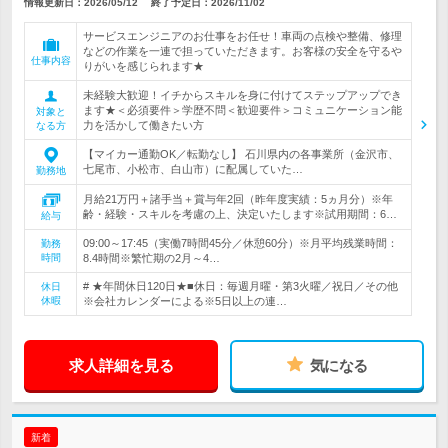
情報更新日：2026/05/12
終了予定日：
2026/11/02
サービスエンジニアのお仕事をお任せ！車両の点検や整備、修理
などの作業を一連で担っていただきます。お客様の安全を守るや
仕事内容
りがいを感じられます★
未経験大歓迎！イチからスキルを身に付けてステップアップでき
ます★＜必須要件＞学歴不問＜歓迎要件＞コミュニケーション能
対象と
力を活かして働きたい方
なる方
【マイカー通勤OK／転勤なし】 石川県内の各事業所（金沢市、
七尾市、小松市、白山市）に配属していた…
勤務地
月給21万円＋諸手当＋賞与年2回（昨年度実績：5ヵ月分）※年
齢・経験・スキルを考慮の上、決定いたします※試用期間：6…
給与
09:00～17:45（実働7時間45分／休憩60分）※月平均残業時間：
勤務
時間
8.4時間※繁忙期の2月～4…
# ★年間休日120日★■休日：毎週月曜・第3火曜／祝日／その他
休日
休暇
※会社カレンダーによる※5日以上の連…
求人詳細を見る
気になる
新着