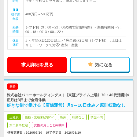
キル・年齢などを考慮し、優遇いたします※…
給与
400万円～500万円
初年度
年収
シフト制（9：00～22：00の間で実働8時間）＜勤務時間例＞9：
勤務
時間
00～18：0013：00～22：…
# ＜年間休日120日以上＞* 完全週休2日制（シフト制）→土日は
休日
休暇
リモートワークで対応* 産前・産後…
求人詳細を見る
気になる
新着
株式会社バローホールディングス | 《東証プライム上場》30・40代活躍中/
正月は3日まで全店休業
好きな街で働ける【店舗運営】月9～10日休み／原則転勤なし
正社員
職種・業種未経験OK
急募
転勤なし
学歴不問
第二新卒歓迎
女性のおしごと掲載中
情報更新日：2026/07/10
終了予定日：
2026/09/10