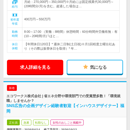
月給：270,000円～350,000円※月給には固定残業代30,000円～
(20時間分/月)を含む。超過した場合は…
給与
400万円～550万円
初年度
年収
8:00～17:00 （実働：8時間）休憩時間：60分時間外労働有無：有
勤務
時間
(10～20時間/月)└ほと…
【年間休日120日】* 週休二日制(土日祝)※月1回程度土曜出社あ
休日
休暇
り（その際は振替休日を取得）* 年…
求人詳細を見る
気になる
新着
エコワークス株式会社 | 省エネ分野や環境部門での受賞歴多数！「環境就
職」しませんか？
SNS広告の企画デザイン経験者歓迎【インハウスデザイナー】福
岡
正社員
急募
転勤なし
女性のおしごと掲載中
情報更新日：2026/04/14
終了予定日：
2026/10/12