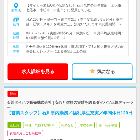
【マイカー通勤OK／転勤なし】 石川県内の各事業所（金沢市、
七尾市、小松市、白山市）に配属していた…
勤務地
月給20万円＋諸手当＋賞与年2回（昨年度実績：5ヵ月分）※年
齢・経験・スキルを考慮の上、決定いたします※試用期間：6…
給与
09:00～17:45（実働7時間45分／休憩60分）※月平均残業時間：
勤務
時間
8.4時間※繁忙期の2月～4…
# ★年間休日120日★■休日：毎週月曜・第3火曜／祝日／その他
休日
休暇
※会社カレンダーによる※5日以上の連…
求人詳細を見る
気になる
新着
石川ダイハツ販売株式会社 | 安心と信頼の実績を誇るダイハツ正規ディーラ
ー
【営業スタッフ】石川県内勤務／福利厚生充実／年間休日120日
正社員
職種・業種未経験OK
転勤なし
学歴不問
第二新卒歓迎
女性のおしごと掲載中