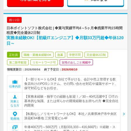
残り2日
日本ポイントソフト株式会社 | ◆賞与実績平均4～5ヶ月◆残業平均15時間
程度◆完全週休2日制
実務未経験OK!【初級ITエンジニア】◆月額33万円超◆年休120
日～
正社員
職種・業種未経験OK
急募
学歴不問
完全週休2日制
第二新卒歓迎
リモートワーク可
女性のおしごと掲載中
情報更新日：2026/08/04
終了予定日：
2026/08/10
【一部リモートもOK】自社で手がける、会計や売上管理する飲
食店向けのPOSシステム。その問い合わせ対応や遠隔サポート、
仕事内容
保守対応などをお任せ。
【実務未経験・独学での経験も歓迎！／30～40代活躍中】◎ITの
基本的な知識、または何らかの開発経験をお持ちの方 ◆完全自社
対象と
内開発
なる方
【転勤なし／リモートワークもOK】 本社／兵庫県神戸市中央区
浪花町64番地 三宮電電ビル4F
勤務地
年俸400万円～500万円（月額333,333～416,666円）※経験・ス