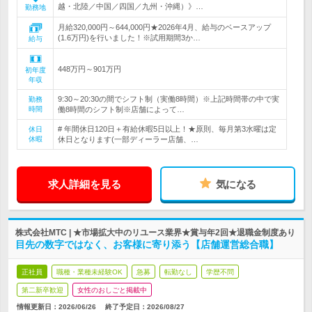
越・北陸／中国／四国／九州・沖縄）》…
勤務地
月給320,000円～644,000円★2026年4月、給与のベースアップ
(1.6万円)を行いました！※試用期間3か…
給与
448万円～901万円
初年度
年収
9:30～20:30の間でシフト制（実働8時間）※上記時間帯の中で実
勤務
時間
働8時間のシフト制※店舗によって…
# 年間休日120日＋有給休暇5日以上！★原則、毎月第3水曜は定
休日
休暇
休日となります(一部ディーラー店舗、…
求人詳細を見る
気になる
株式会社MTC | ★市場拡大中のリユース業界★賞与年2回★退職金制度あり
目先の数字ではなく、お客様に寄り添う【店舗運営総合職】
正社員
職種・業種未経験OK
急募
転勤なし
学歴不問
第二新卒歓迎
女性のおしごと掲載中
情報更新日：2026/06/26
終了予定日：
2026/08/27