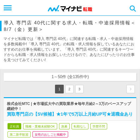
導入 専門店 40代に関する求人・転職・中途採用情報＜
8/7（金）更新＞
マイナビ転職では「導入 専門店 40代」に関連する転職・求人・中途採用情報
を多数掲載中!「導入 専門店 40代」の転職・求人情報を探しているあなたにお
すすめのお仕事を掲載しています。「導入 専門店 40代」に関連するキーワー
ドからも転職・求人情報をお探しいただけるので、あなたにぴったりのお仕事
を見つけてみてください!
1～50件 (全135件中)
1
2
3
株式会社MTC | ★市場拡大中の買取業界★毎年月給2～3万のベースアップ
継続中！
買取専門店の【SV候補】★1年で5万以上月給UP可★退職金あり
正社員
職種・業種未経験OK
急募
転勤なし
学歴不問
第二新卒歓迎
女性のおしごと掲載中