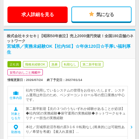
求人詳細を見る
気になる
株式会社キタセキ | 【昭和50年創立】売上2000億円突破！全国180店舗のネ
ットワーク
宮城県／実務未経験OK【社内SE】☆年休120日☆手厚い福利厚
生
正社員
職種未経験OK
急募
転勤なし
第二新卒歓迎
女性のおしごと掲載中
情報更新日：2026/07/24
終了予定日：
2027/01/14
社内で利用しているシステムの管理をお任せいたします。システ
ム運用は外注のため、ベンダーコントロール等の窓口業務が中心
仕事内容
です。
第二新卒歓迎【次の３つのうちいずれか経験があることが必須】
◆社内SEの実務経験◆保守運用の実務経験◆ネットワークセキュ
対象と
リティー担当の実務経験
なる方
本社／宮城県岩沼市相の原3-1-6 ※転勤なし(将来的には可能性あ
り／希望を考慮) 【雇入れ直後】…
勤務地