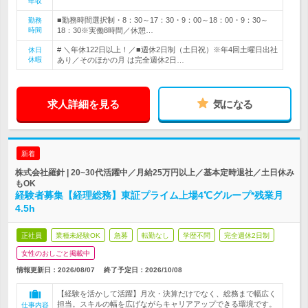
年収
■勤務時間選択制・8：30～17：30・9：00～18：00・9：30～
勤務
時間
18：30※実働8時間／休憩…
# ＼年休122日以上！／■週休2日制（土日祝）※年4回土曜日出社
休日
休暇
あり／そのほかの月 は完全週休2日…
求人詳細を見る
気になる
新着
株式会社羅針 | 20~30代活躍中／月給25万円以上／基本定時退社／土日休み
もOK
経験者募集【経理総務】東証プライム上場4℃グループ*残業月
4.5h
正社員
業種未経験OK
急募
転勤なし
学歴不問
完全週休2日制
女性のおしごと掲載中
情報更新日：2026/08/07
終了予定日：
2026/10/08
【経験を活かして活躍】月次・決算だけでなく、総務まで幅広く
担当。スキルの幅を広げながらキャリアアップできる環境です。
仕事内容