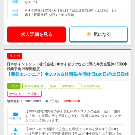
時間
なめです。
# ★年間休日125日★【休日】* 完全週休2日制（土日祝）【休
休日
休暇
暇】* 夏季休暇（3日）* 年末年始…
求人詳細を見る
気になる
残り2日
日本ポイントソフト株式会社 | ◆サイゼリヤなどに導入◆完全週休2日制◆
残業平均15時間程度
【開発エンジニア】◆100％自社開発/年間休日120日超/土日祝休
正社員
業種未経験OK
急募
学歴不問
完全週休2日制
女性のおしごと掲載中
情報更新日：2026/06/24
終了予定日：
2026/08/10
【100％自社内開発のみ】自社POSシステムの企画・設計・開発
を担当。お客様の声を反映しながら、現場で本当に役立つシステ
仕事内容
ムづくりに携われます。
【30代～40代活躍中／安定した環境でスキルを活かす】◎C#ま
たはPHPを使った実務開発経験(3年以上)◆企画設計など最上流か
対象と