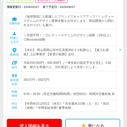
リモートワーク可
女性のおしごと掲載中
情報更新日：2026/02/27
終了予定日：
2026/08/27
《地球環境にも配慮したブランドでキャリアアップ！》レディー
スデニムのデザイン業務全般をお任せします。商品開発から関わ
仕事内容
れるやりがいも魅力♪
＼学歴不問！／◎レディースデニムのデザイン経験（1年以上）
対象と
◎illustrator経験
なる方
【本社】 岡山県岡山市中区高屋356-3 ※転勤なし 【雇入れ直
後】上記事業所 【変更の範囲】会社…
勤務地
月給250,000円～400,000円（一律支給の固定手当を含む）※経
験、能力を考慮の上、当社規定により決定いたしま…
給与
350万円～550万円
初年度
年収
勤務
9:00～18:00（所定労働時間8時間／休憩60分）時間外労働有無:有
時間
【年間休日120日】《休日》* 完全週休2日制（土・日）* 祝日
休日
休暇
《休暇》* 年間有給休暇* 夏季休暇…
求人詳細を見る
気になる