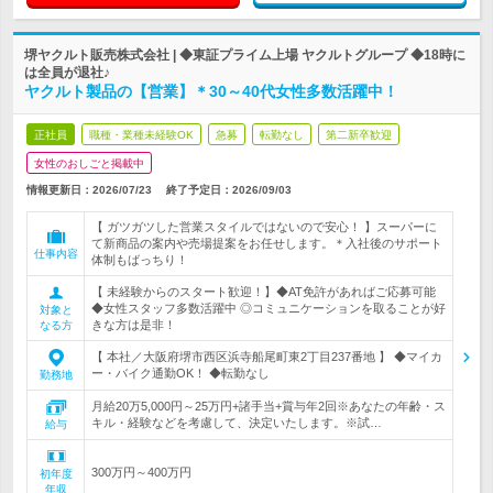
堺ヤクルト販売株式会社 | ◆東証プライム上場 ヤクルトグループ ◆18時に
は全員が退社♪
ヤクルト製品の【営業】＊30～40代女性多数活躍中！
正社員
職種・業種未経験OK
急募
転勤なし
第二新卒歓迎
女性のおしごと掲載中
情報更新日：2026/07/23
終了予定日：
2026/09/03
【 ガツガツした営業スタイルではないので安心！ 】スーパーに
て新商品の案内や売場提案をお任せします。＊入社後のサポート
仕事内容
体制もばっちり！
【 未経験からのスタート歓迎！】◆AT免許があればご応募可能
◆女性スタッフ多数活躍中 ◎コミュニケーションを取ることが好
対象と
きな方は是非！
なる方
【 本社／大阪府堺市西区浜寺船尾町東2丁目237番地 】 ◆マイカ
ー・バイク通勤OK！ ◆転勤なし
勤務地
月給20万5,000円～25万円+諸手当+賞与年2回※あなたの年齢・ス
キル・経験などを考慮して、決定いたします。※試…
給与
300万円～400万円
初年度
年収