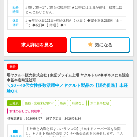
# 08：30～17：30 (休憩1時間)★18時には全員が退社！残業はほ
勤務
時間
とんどありません。
# ★年間休日121日+有給休暇# 【 休日 】◆完全週休2日制（土・
休日
休暇
日）◆祝日# 【 休暇 】◆G…
求人詳細を見る
気になる
新着
堺ヤクルト販売株式会社 | 東証プライム上場 ヤクルトGP◆ギネスにも認定
◆基本定時退社可
＼30～40代女性多数活躍中／ヤクルト製品の【販売促進】未経
験OK
正社員
職種・業種未経験OK
急募
転勤なし
第二新卒歓迎
女性のおしごと掲載中
情報更新日：2026/08/07
終了予定日：
2026/09/24
【 外出と内勤と程よいバランス◎】担当するスーパー等を訪問
し、ヤクルト商品の売場づくりや販促企画をお任せします。＊入
仕事内容