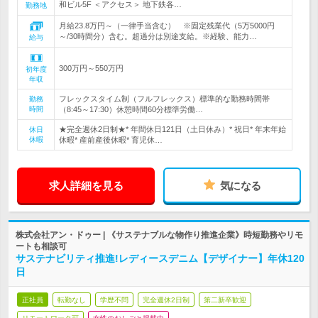
和ビル5F ＜アクセス＞ 地下鉄各…
勤務地
月給23.8万円～（一律手当含む） ※固定残業代（5万5000円
～/30時間分）含む。超過分は別途支給。※経験、能力…
給与
300万円～550万円
初年度
年収
フレックスタイム制（フルフレックス）標準的な勤務時間帯
勤務
時間
（8:45～17:30）休憩時間60分標準労働…
★完全週休2日制★* 年間休日121日（土日休み）* 祝日* 年末年始
休日
休暇
休暇* 産前産後休暇* 育児休…
求人詳細を見る
気になる
株式会社アン・ドゥー | 《サステナブルな物作り推進企業》時短勤務やリモ
ートも相談可
サステナビリティ推進!レディースデニム【デザイナー】年休120
日
正社員
転勤なし
学歴不問
完全週休2日制
第二新卒歓迎