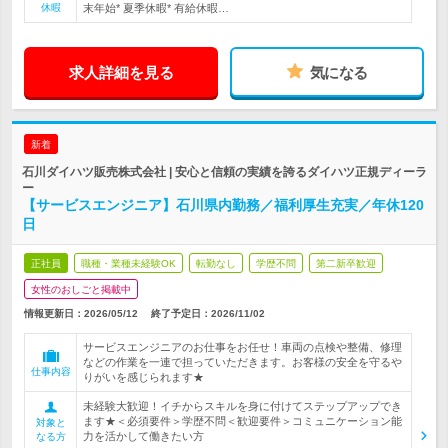
休暇
末年始* 夏季休暇* 有給休暇…
求人詳細を見る
気になる
新着
石川ダイハツ販売株式会社 | 安心と信頼の実績を誇るダイハツ正規ディーラ
ー
【サービスエンジニア】石川県内勤務／福利厚生充実／年休120
日
正社員
職種・業種未経験OK
転勤なし
学歴不問
第二新卒歓迎
女性のおしごと掲載中
情報更新日：2026/05/12
終了予定日：
2026/11/02
サービスエンジニアのお仕事をお任せ！車両の点検や整備、修理
などの作業を一連で担っていただきます。お客様の安全を守るや
仕事内容
りがいを感じられます★
未経験大歓迎！イチからスキルを身に付けてステップアップでき
ます★＜必須要件＞学歴不問＜歓迎要件＞コミュニケーション能
対象と
力を活かして働きたい方
なる方