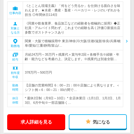
《とことん現場主義》「何をどう売るか」を仕掛ける面白さを味
わえます。★水産・農産・畜産・ベーカリー・レジのいずれかを
仕事内容
担当 ◎年間休日114日
《同業や飲食業界、食品加工などの経験者を積極的に採用》◆正
社員・アルバイト問わず、これまでの経験を高く評価◎新規出店
対象と
多数でポストチャンスあり
なる方
関東・大阪で積極採用中 東京/神奈川/大阪/京都/滋賀/奈良/兵庫/岐
阜/愛知/三重/静岡/富山/…
勤務地
月給24万円～35万円＋残業代＋賞与年2回＋各種手当※経験・年
齢・能力などを考慮の上、決定します。※残業代は別途全額…
給与
378万円～500万円
初年度
年収
【店舗の営業時間】6：00～21：00※店舗により異なります。＜
勤務
時間
シフト例＞6：00～21：00の間で…
* 週休2日制（月9日～10日）* 全店休業日（1月1日、1月2日、1月
休日
休暇
3日、6月中旬※一部店舗除く…
求人詳細を見る
気になる