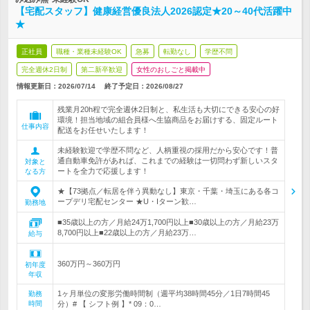
【宅配スタッフ】健康経営優良法人2026認定★20～40代活躍中
★
正社員
職種・業種未経験OK
急募
転勤なし
学歴不問
完全週休2日制
第二新卒歓迎
女性のおしごと掲載中
情報更新日：2026/07/14
終了予定日：
2026/08/27
残業月20h程で完全週休2日制と、私生活も大切にできる安心の好
環境！担当地域の組合員様へ生協商品をお届けする、固定ルート
仕事内容
配送をお任せいたします！
未経験歓迎で学歴不問など、人柄重視の採用だから安心です！普
通自動車免許があれば、これまでの経験は一切問わず新しいスタ
対象と
ートを全力で応援します！
なる方
★【73拠点／転居を伴う異動なし】東京・千葉・埼玉にある各コ
ープデリ宅配センター ★U・Iターン歓…
勤務地
■35歳以上の方／月給24万1,700円以上■30歳以上の方／月給23万
8,700円以上■22歳以上の方／月給23万…
給与
360万円～360万円
初年度
年収
1ヶ月単位の変形労働時間制（週平均38時間45分／1日7時間45
勤務
時間
分）# 【 シフト例 】* 09：0…