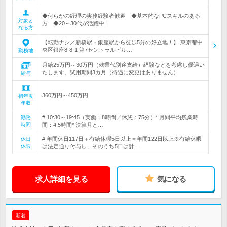
◆何らかの経理の実務経験者歓迎 ◆基本的なPCスキルのある
対象と
方 ◆20～30代が活躍中！
なる方
【転勤ナシ／新橋駅・銀座駅から徒歩5分の好立地！】 東京都中
央区銀座8-8-1 第7セントラルビル…
勤務地
月給25万円～30万円（残業代別途支給）経験などを考慮し優遇い
たします。試用期間3カ月（待遇に変更はありません）
給与
360万円～450万円
初年度
年収
# 10:30～19:45（実働：8時間／休憩：75分）* 月間平均残業時
勤務
時間
間：4.5時間* 決算月と…
# 年間休日117日＋有給休暇5日以上＝年間122日以上※有給休暇
休日
休暇
は法定通り付与し、そのうち5日は計…
求人詳細を見る
気になる
新着