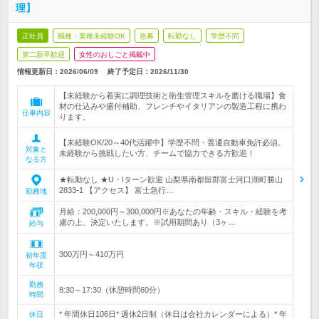
理】
正社員
職種・業種未経験OK
急募
転勤なし
学歴不問
第二新卒歓迎
女性のおしごと掲載中
情報更新日：2026/06/09
終了予定日：
2026/11/30
【未経験から着実に調理技術と衛生管理スキルを磨ける職場】食
材の仕込みや盛付補助、フレンチやイタリアンの製造工程に携わ
仕事内容
ります。
【未経験OK/20～40代活躍中】学歴不問・普通自動車免許必須。
対象と
未経験から挑戦したい方、チームで協力できる方歓迎！
なる方
★転勤なし ★U・Iターン歓迎 山梨県南都留郡富士河口湖町勝山
2833-1 【アクセス】 富士急行…
勤務地
月給：200,000円～300,000円※あなたの年齢・スキル・経験を考
慮の上、決定いたします。※試用期間あり（3ヶ…
給与
300万円～410万円
初年度
年収
勤務
8:30～17:30（休憩時間60分）
時間
* 年間休日106日* 週休2日制（休日は会社カレンダーによる）* 年
休日