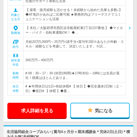
社後のサポート体制も充実
【 接客・販売経験も活かせる！未経験から始めた先輩も多数♪】
◆AT免許があればご応募可能 ★事務所内はフリーデスクでコミ
対象と
ュニケーションも活発
なる方
【 本社／大阪府堺市西区浜寺船尾町東2丁目237番地 】 ◆マイカ
ー・バイク・自転車通勤OK！ ◆…
勤務地
月給20万5,000円～25万円+諸手当+賞与年2回※あなたの年齢・ス
キル・経験などを考慮して、決定いたします。※試…
給与
300万円～400万円
初年度
年収
# 08：30～17：30 (休憩1時間)★17時30分～18時には全員が退
勤務
時間
社！残業はほとんどありま…
# ★年間休日121日+有給休暇# 【 休日 】◆完全週休2日制（土・
休日
休暇
日）◆祝日# 【 休暇 】◆夏…
求人詳細を見る
気になる
生活協同組合コープみらい | 賞与4ヶ月分＋期末感謝金＊完休2日(土日)＊積
み込み無*未経験OK