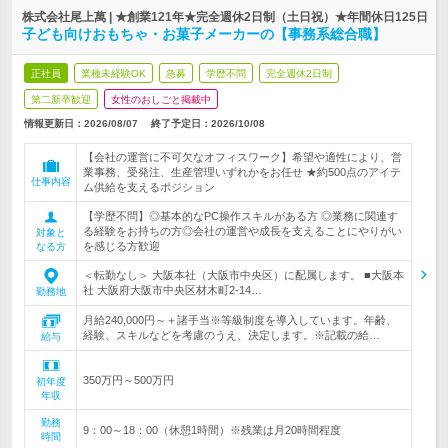
株式会社尾上萬 | ★創業121年★完全週休2日制（土日祝）★年間休日125日
子ども向けおもちゃ・お菓子メーカーの【事務系総合職】
正社員
業種未経験OK
急募
学歴不問
完全週休2日制
第二新卒歓迎
女性のおしごと掲載中
情報更新日：2026/08/07
終了予定日：
2026/10/08
【会社の運営に不可欠なオフィスワーク】希望や適性により、営
業事務、受発注、生産管理いずれかをお任せ ★約500点のアイテ
仕事内容
ム供給を支えるポジション
【学歴不問】◎基本的なPC操作スキルがある方 ◎業務に関連す
る経験をお持ちの方◎会社の運営や成長を支えることにやりがい
対象と
を感じる方歓迎
なる方
＜転勤なし＞ 大阪本社（大阪市中央区）に配属します。 ■大阪本
社 大阪府大阪市中央区材木町2-14…
勤務地
月給240,000円～＋諸手当※等級制度を導入しています。年齢、
経験、スキルなどを考慮のうえ、決定します。※記載の給…
給与
350万円～500万円
初年度
年収
勤務
9：00～18：00（休憩1時間）※残業は月20時間程度
時間