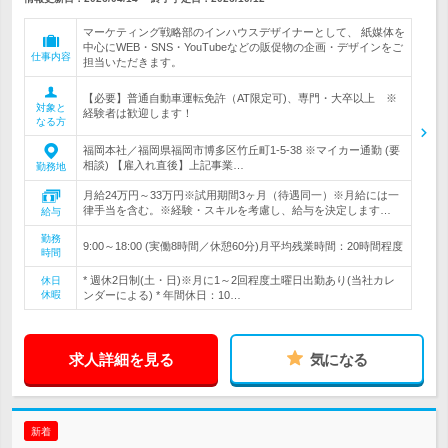
マーケティング戦略部のインハウスデザイナーとして、 紙媒体を
中心にWEB・SNS・YouTubeなどの販促物の企画・デザインをご
仕事内容
担当いただきます。
【必要】普通自動車運転免許（AT限定可)、専門・大卒以上 ※
対象と
経験者は歓迎します！
なる方
福岡本社／福岡県福岡市博多区竹丘町1-5-38 ※マイカー通勤 (要
相談) 【雇入れ直後】上記事業…
勤務地
月給24万円～33万円※試用期間3ヶ月（待遇同一）※月給には一
律手当を含む。※経験・スキルを考慮し、給与を決定します…
給与
勤務
9:00～18:00 (実働8時間／休憩60分)月平均残業時間：20時間程度
時間
* 週休2日制(土・日)※月に1～2回程度土曜日出勤あり(当社カレ
休日
休暇
ンダーによる) * 年間休日：10…
求人詳細を見る
気になる
新着