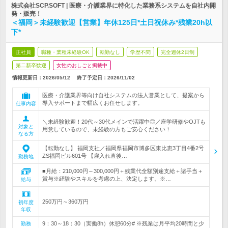
株式会社SCP.SOFT | 医療・介護業界に特化した業務系システムを自社内開
発・販売！
＜福岡＞未経験歓迎【営業】年休125日*土日祝休み*残業20h以
下*
正社員
職種・業種未経験OK
転勤なし
学歴不問
完全週休2日制
第二新卒歓迎
女性のおしごと掲載中
情報更新日：2026/05/12
終了予定日：
2026/11/02
医療・介護業界等向け自社システムの法人営業として、提案から
導入サポートまで幅広くお任せします。
仕事内容
＼未経験歓迎！20代～30代メインで活躍中◎／座学研修やOJTも
対象と
用意しているので、未経験の方もご安心ください！
なる方
【転勤なし】 福岡支社／福岡県福岡市博多区東比恵3丁目4番2号
ZS福岡ビル601号 【雇入れ直後…
勤務地
■月給：210,000円～300,000円＋残業代全額別途支給＋諸手当＋
賞与※経験やスキルを考慮の上、決定します。※…
給与
250万円～360万円
初年度
年収
9：30～18：30（実働8h）休憩60分# ※残業は月平均20時間と少
勤務