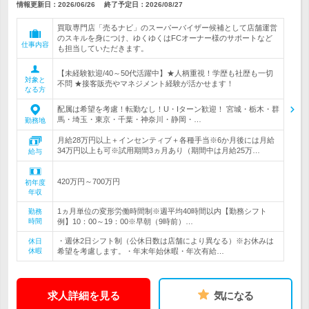
情報更新日：2026/06/26
終了予定日：
2026/08/27
買取専門店「売るナビ」のスーパーバイザー候補として店舗運営
のスキルを身につけ、ゆくゆくはFCオーナー様のサポートなど
仕事内容
も担当していただきます。
【未経験歓迎/40～50代活躍中】★人柄重視！学歴も社歴も一切
対象と
不問 ★接客販売やマネジメント経験が活かせます！
なる方
配属は希望を考慮！転勤なし！U・Iターン歓迎！ 宮城・栃木・群
馬・埼玉・東京・千葉・神奈川・静岡・…
勤務地
月給28万円以上＋インセンティブ＋各種手当※6か月後には月給
34万円以上も可※試用期間3ヵ月あり（期間中は月給25万…
給与
420万円～700万円
初年度
年収
1ヵ月単位の変形労働時間制※週平均40時間以内【勤務シフト
勤務
時間
例】10：00～19：00※早朝（9時前）…
・週休2日シフト制（公休日数は店舗により異なる）※お休みは
休日
休暇
希望を考慮します。・年末年始休暇・年次有給…
求人詳細を見る
気になる