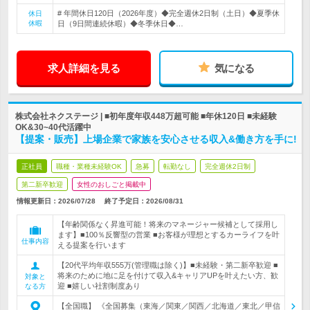
# 年間休日120日（2026年度）◆完全週休2日制（土日）◆夏季休
休日
休暇
日（9日間連続休暇）◆冬季休日◆…
求人詳細を見る
気になる
株式会社ネクステージ | ■初年度年収448万超可能 ■年休120日 ■未経験
OK&30~40代活躍中
【提案・販売】上場企業で家族を安心させる収入&働き方を手に!
正社員
職種・業種未経験OK
急募
転勤なし
完全週休2日制
第二新卒歓迎
女性のおしごと掲載中
情報更新日：2026/07/28
終了予定日：
2026/08/31
【年齢関係なく昇進可能！将来のマネージャー候補として採用し
ます】■100％反響型の営業 ■お客様が理想とするカーライフを叶
仕事内容
える提案を行います
【20代平均年収555万(管理職は除く)】■未経験・第二新卒歓迎 ■
将来のために地に足を付けて収入&キャリアUPを叶えたい方、歓
対象と
迎 ■嬉しい社割制度あり
なる方
【全国職】 《全国募集（東海／関東／関西／北海道／東北／甲信