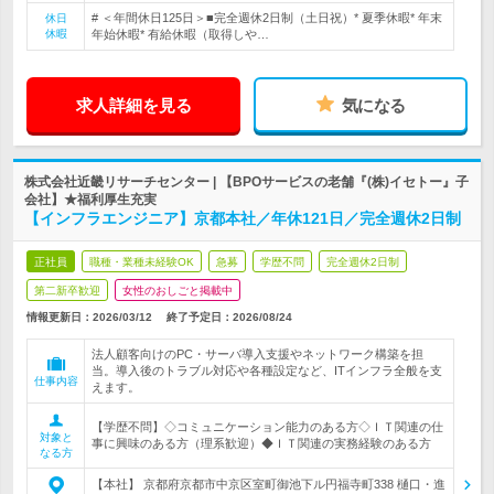
# ＜年間休日125日＞■完全週休2日制（土日祝）* 夏季休暇* 年末
休日
休暇
年始休暇* 有給休暇（取得しや…
求人詳細を見る
気になる
株式会社近畿リサーチセンター | 【BPOサービスの老舗『(株)イセトー』子
会社】★福利厚生充実
【インフラエンジニア】京都本社／年休121日／完全週休2日制
正社員
職種・業種未経験OK
急募
学歴不問
完全週休2日制
第二新卒歓迎
女性のおしごと掲載中
情報更新日：2026/03/12
終了予定日：
2026/08/24
法人顧客向けのPC・サーバ導入支援やネットワーク構築を担
当。導入後のトラブル対応や各種設定など、ITインフラ全般を支
仕事内容
えます。
【学歴不問】◇コミュニケーション能力のある方◇ＩＴ関連の仕
対象と
事に興味のある方（理系歓迎）◆ＩＴ関連の実務経験のある方
なる方
【本社】 京都府京都市中京区室町御池下ル円福寺町338 樋口・進