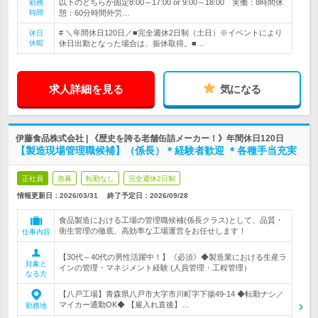
以下のどちらか固定8:00～17:00 or 9:00～18:00 実働：8時間休
勤務
時間
憩：60分時間外労…
# ＼年間休日120日／■完全週休2日制（土日）※イベントにより
休日
休暇
休日出勤となった場合は、振休取得。■…
求人詳細を見る
気になる
伊藤食品株式会社 | 《歴史を誇る老舗缶詰メーカー！》年間休日120日
【製造現場管理職候補】（係長）＊経験者歓迎 ＊各種手当充実
正社員
急募
転勤なし
完全週休2日制
情報更新日：2026/03/31
終了予定日：
2026/09/28
食品製造における工場の管理職候補(係長クラス)として、品質・
衛生管理の徹底、高効率な工場運営をお任せします！
仕事内容
【30代～40代の男性活躍中！】《必須》◆製造業における生産ラ
対象と
インの管理・マネジメント経験 (人員管理・工程管理）
なる方
【八戸工場】青森県八戸市大字市川町字下揚49-14 ◆転勤ナシ／
マイカー通勤OK◆ 【雇入れ直後】…
勤務地