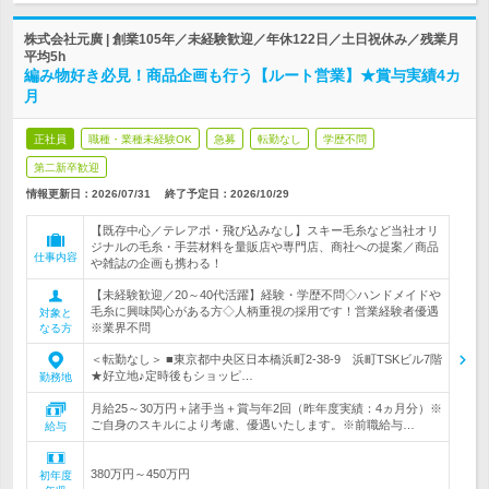
株式会社元廣 | 創業105年／未経験歓迎／年休122日／土日祝休み／残業月
平均5h
編み物好き必見！商品企画も行う【ルート営業】★賞与実績4カ
月
正社員
職種・業種未経験OK
急募
転勤なし
学歴不問
第二新卒歓迎
情報更新日：2026/07/31
終了予定日：
2026/10/29
【既存中心／テレアポ・飛び込みなし】スキー毛糸など当社オリ
ジナルの毛糸・手芸材料を量販店や専門店、商社への提案／商品
仕事内容
や雑誌の企画も携わる！
【未経験歓迎／20～40代活躍】経験・学歴不問◇ハンドメイドや
毛糸に興味関心がある方◇人柄重視の採用です！営業経験者優遇
対象と
※業界不問
なる方
＜転勤なし＞ ■東京都中央区日本橋浜町2-38-9 浜町TSKビル7階
★好立地♪定時後もショッピ…
勤務地
月給25～30万円＋諸手当＋賞与年2回（昨年度実績：4ヵ月分）※
ご自身のスキルにより考慮、優遇いたします。※前職給与…
給与
380万円～450万円
初年度