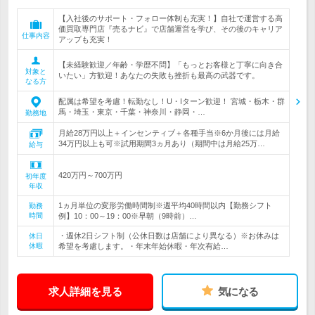
【入社後のサポート・フォロー体制も充実！】自社で運営する高
価買取専門店『売るナビ』で店舗運営を学び、その後のキャリア
仕事内容
アップも充実！
【未経験歓迎／年齢・学歴不問】「もっとお客様と丁寧に向き合
対象と
いたい」方歓迎！あなたの失敗も挫折も最高の武器です。
なる方
配属は希望を考慮！転勤なし！U・Iターン歓迎！ 宮城・栃木・群
馬・埼玉・東京・千葉・神奈川・静岡・…
勤務地
月給28万円以上＋インセンティブ＋各種手当※6か月後には月給
34万円以上も可※試用期間3ヵ月あり（期間中は月給25万…
給与
420万円～700万円
初年度
年収
1ヵ月単位の変形労働時間制※週平均40時間以内【勤務シフト
勤務
時間
例】10：00～19：00※早朝（9時前）…
・週休2日シフト制（公休日数は店舗により異なる）※お休みは
休日
休暇
希望を考慮します。・年末年始休暇・年次有給…
求人詳細を見る
気になる