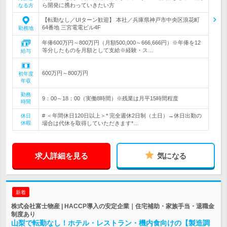
ら開発に携わっていきたい方
なる方
【転勤なし／UIターン歓迎】 本社／兵庫県神戸市中央区浪花町
64番地 三宮電電ビル4F
勤務地
年俸600万円～800万円（月額500,000～666,666円）※年俸を12
等分したものを月額として支給※経験・ス…
給与
600万円～800万円
初年度
年収
勤務
9：00～18：00（実働8時間）※残業は月平15時間程度
時間
# ＜年間休日120日以上＞* 完全週休2日制（土日）→休日出勤の
休日
休暇
場合は代休を取得していただきます*…
求人詳細を見る
気になる
新着
株式会社富士物産 | HACCP導入の安定企業｜住宅補助・家族手当・退職金
制度あり
山梨で転勤なし！ホテル・レストラン・機内食向けの【製造調