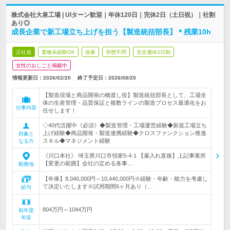
株式会社大泉工場 | UIターン歓迎｜年休120日｜完休2日（土日祝）｜社割
あり◎
成長企業で新工場立ち上げを担う【製造統括部長】＊残業10h
正社員
業種未経験OK
急募
学歴不問
完全週休2日制
女性のおしごと掲載中
情報更新日：2026/02/20
終了予定日：
2026/08/20
【製造現場と商品開発の橋渡し役】製造統括部長として、工場全
体の生産管理・品質保証と複数ラインの製造プロセス最適化をお
仕事内容
任せします！
◇40代活躍中《必須》◆製造管理・工場運営経験◆新規工場立ち
上げ経験◆商品開発・製造連携経験◆クロスファンクション推進
対象と
スキル◆マネジメント経験
なる方
《川口本社》 埼玉県川口市領家5-4-1 【雇入れ直後】上記事業所
【変更の範囲】会社の定める各事…
勤務地
【年俸】8,040,000円～10,440,000円※経験・年齢・能力を考慮し
て決定いたします※試用期間6ヶ月あり（…
給与
804万円～1044万円
初年度
年収