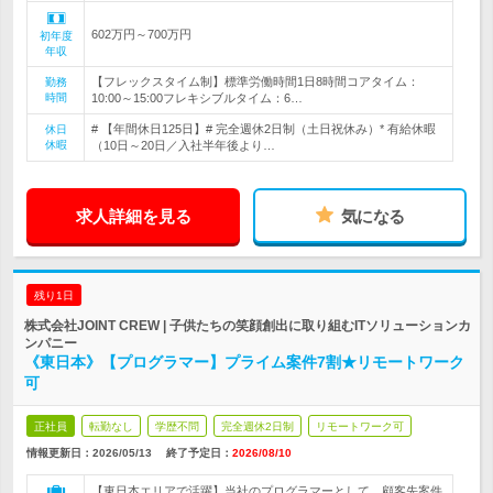
602万円～700万円
初年度
年収
【フレックスタイム制】標準労働時間1日8時間コアタイム：
勤務
時間
10:00～15:00フレキシブルタイム：6…
# 【年間休日125日】# 完全週休2日制（土日祝休み）* 有給休暇
休日
休暇
（10日～20日／入社半年後より…
求人詳細を見る
気になる
残り1日
株式会社JOINT CREW | 子供たちの笑顔創出に取り組むITソリューションカ
ンパニー
《東日本》【プログラマー】プライム案件7割★リモートワーク
可
正社員
転勤なし
学歴不問
完全週休2日制
リモートワーク可
情報更新日：2026/05/13
終了予定日：
2026/08/10
【東日本エリアで活躍】当社のプログラマーとして、顧客先案件