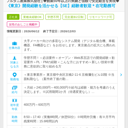
フルタニ産業株式会社 | ◆創業50年以上の実績と信頼で安定経営を実現◆
《東京》開発経験を活かせる【SE】経験者歓迎＊在宅勤務可
正社員
業種未経験OK
学歴不問
完全週休2日制
リモートワーク可
女性のおしごと掲載中
情報更新日：2026/06/12
終了予定日：
2026/12/03
大手メーカー向けの多彩なシステム開発（デジタル複合機、車載
機器、FA機器など）をお任せします。東京拠点の拡大にも携われ
仕事内容
ます。
学歴不問！＜必須要件＞オープン・Web系言語での開発経験＜歓
迎要件＞PL・PMの経験＜こんな方におすすめ＞新しい技術や業
対象と
務に意欲的に取り組める方
なる方
＜東京事業所＞ 東京都中央区京橋2-11-6 京橋彌生ビル10階 ※当
面転勤なし （案件終了後の勤…
勤務地
＜月給＞240,000円～400,000円※給与は経験・能力を考慮のうえ
決定します。※試用期間1か月（待遇変更なし）…
給与
400万円～600万円
初年度
年収
8:50～17:40（実働8時間／休憩50分）※時間外労働：有※月平均
勤務
時間
残業時間：15.6時間以内