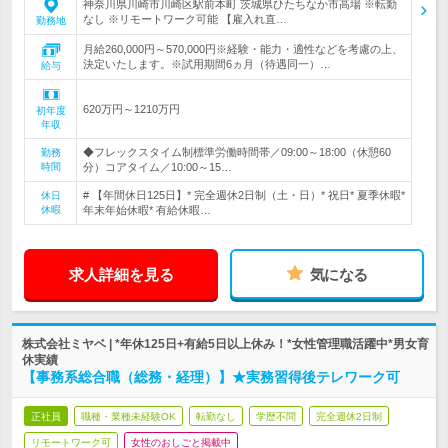
神奈川県川崎市川崎区駅前本町 茨城県ひたちなか市高場 ※転勤
なし ※リモートワーク可能 【雇入れ直…
勤務地
月給260,000円～570,000円※経験・能力・適性などを考慮の上、
決定いたします。※試用期間6ヵ月（待遇同一）…
給与
620万円～1210万円
初年度
年収
◆フレックスタイム制標準労働時間帯／09:00～18:00（休憩60
勤務
時間
分）コアタイム／10:00～15…
# 【年間休日125日】* 完全週休2日制（土・日）* 祝日* 夏季休暇*
休日
休暇
年末年始休暇* 有給休暇…
求人詳細を見る
気になる
株式会社ミヤベ | *年休125日+有給5日以上休み！*女性管理職活躍中*男女育
休実績
【事務系総合職（総務・経理）】★実務習得後テレワーク可
正社員
職種・業種未経験OK
転勤なし
学歴不問
完全週休2日制
リモートワーク可
女性のおしごと掲載中