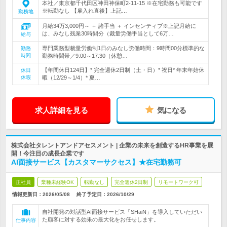
本社／東京都千代田区神田神保町2-11-15 ※在宅勤務も可能です
※転勤なし 【雇入れ直後】上記…
勤務地
月給34万3,000円～ ＋ 諸手当 ＋ インセンティブ※上記月給に
は、みなし残業30時間分（裁量労働手当として6万…
給与
専門業務型裁量労働制1日のみなし労働時間：9時間00分標準的な
勤務
時間
勤務時間帯／9:00～17:30（休憩…
【年間休日124日】* 完全週休2日制（土・日）* 祝日* 年末年始休
休日
休暇
暇（12/29～1/4）* 夏…
求人詳細を見る
気になる
株式会社タレントアンドアセスメント | 企業の未来を創造するHR事業を展
開！今注目の成長企業です
AI面接サービス【カスタマーサクセス】★在宅勤務可
正社員
業種未経験OK
転勤なし
完全週休2日制
リモートワーク可
情報更新日：2026/05/08
終了予定日：
2026/10/29
自社開発の対話型AI面接サービス「SHaiN」を導入していただい
た顧客に対する効果の最大化をお任せします。
仕事内容