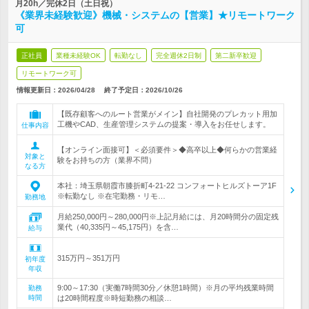
月20h／完休2日（土日祝）
《業界未経験歓迎》機械・システムの【営業】★リモートワーク
可
正社員
業種未経験OK
転勤なし
完全週休2日制
第二新卒歓迎
リモートワーク可
情報更新日：2026/04/28
終了予定日：
2026/10/26
【既存顧客へのルート営業がメイン】自社開発のプレカット用加
工機やCAD、生産管理システムの提案・導入をお任せします。
仕事内容
【オンライン面接可】＜必須要件＞◆高卒以上◆何らかの営業経
対象と
験をお持ちの方（業界不問）
なる方
本社：埼玉県朝霞市膝折町4-21-22 コンフォートヒルズトーア1F
※転勤なし ※在宅勤務・リモ…
勤務地
月給250,000円～280,000円※上記月給には、月20時間分の固定残
業代（40,335円～45,175円）を含…
給与
315万円～351万円
初年度
年収
9:00～17:30（実働7時間30分／休憩1時間）※月の平均残業時間
勤務
時間
は20時間程度※時短勤務の相談…