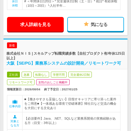
# ＜年間休日120日＞* 完全週休2日制（土・日）* 祝日* 有給休暇
休日
休暇
（10日～20日）└入社半年…
求人詳細を見る
気になる
新着
株式会社ＮＩＳ | スキルアップ転職実績多数【自社プロダクト有/年休125日
以上】
大阪【SE/PG】業務系システムの設計開発／リモートワーク可
正社員
急募
転勤なし
学歴不問
完全週休2日制
リモートワーク可
女性のおしごと掲載中
情報更新日：2026/08/04
終了予定日：
2027/01/25
■【働きやすさも妥協しない】目指すキャリアに寄り添った案件
をご用意■【一体感ある環境で切磋琢磨】帰社日など交流の機会
仕事内容
を大切にする文化あり
【必須要件】Java、.NET、SQLなど業務系開発の実務経験があ
対象と
る方（目安：3年以上）
なる方