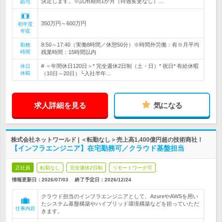
決定します。※試用期間1か月（待遇変更なし）…
給与
350万円～600万円
初年度
年収
8:50～17:40（実働8時間／休憩50分）※時間外労働：有※月平均
勤務
時間
残業時間：15時間以内
# ＜年間休日120日＞* 完全週休2日制（土・日）* 祝日* 有給休暇
休日
休暇
（10日～20日）└入社半年…
求人詳細を見る
気になる
株式会社ネットワールド | ＜転勤なし＞売上高1,400億円超の技術商社！
【インフラエンジニア】在宅勤務可／クラウド基盤担当
正社員
転勤なし
完全週休2日制
リモートワーク可
情報更新日：2026/07/03
終了予定日：
2026/12/24
クラウド担当のインフラエンジニアとして、AzureやAWSを用い
たシステム基盤構築やハイブリッド環境構築などを担っていただ
仕事内容
きます。