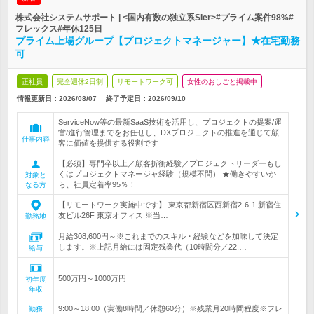
株式会社システムサポート | <国内有数の独立系SIer>#プライム案件98%#
フレックス#年休125日
プライム上場グループ【プロジェクトマネージャー】★在宅勤務
可
正社員
完全週休2日制
リモートワーク可
女性のおしごと掲載中
情報更新日：2026/08/07
終了予定日：
2026/09/10
ServiceNow等の最新SaaS技術を活用し、プロジェクトの提案/運
営/進行管理までをお任せし、DXプロジェクトの推進を通じて顧
仕事内容
客に価値を提供する役割です
【必須】専門卒以上／顧客折衝経験／プロジェクトリーダーもし
くはプロジェクトマネージャ経験（規模不問） ★働きやすいか
対象と
ら、社員定着率95％！
なる方
【リモートワーク実施中です】 東京都新宿区西新宿2-6-1 新宿住
友ビル26F 東京オフィス ※当…
勤務地
月給308,600円～※これまでのスキル・経験などを加味して決定
します。※上記月給には固定残業代（10時間分／22,…
給与
500万円～1000万円
初年度
年収
9:00～18:00（実働8時間／休憩60分）※残業月20時間程度※フレ
勤務