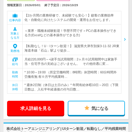
情報更新日：2026/05/01
終了予定日：
2026/10/29
【2か月間の業務研修で、未経験でも安心！】顧客の業務効率
化・自動化に向けたシステムの開発・運用をお任せします。
仕事内容
＜業界・職種未経験歓迎！学歴不問です＞PCの基本操作ができ
対象と
る方(Excelなどの基本操作ができる方)
なる方
【転勤なし！U・Iターン歓迎！】 滋賀県大津市別保3-11-32 JR東
海道本線「石山」駅より徒歩…
勤務地
月給220,000円～+諸手当試用期間：2ヶ月※試用期間中は家族手
当・住宅手当の支給はございません。 その他待遇に変…
給与
* 10:00～19:00 （所定労働時間：8時間）休憩時間：60分時間外
勤務
時間
労働有無:有※月平均残業時…
* 週休2日制（休日は土日のみ）* 年間有給休暇10日～20日（下限
休日
休暇
日数は、入社半年経過後の付与日数…
求人詳細を見る
気になる
株式会社トーアエンジニアリング | UIターン歓迎／転勤なし／平均残業時間