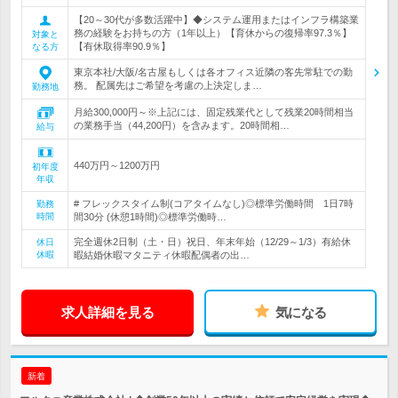
【20～30代が多数活躍中】◆システム運用またはインフラ構築業
務の経験をお持ちの方（1年以上）【育休からの復帰率97.3％】
対象と
【有休取得率90.9％】
なる方
東京本社/大阪/名古屋もしくは各オフィス近隣の客先常駐での勤
務。 配属先はご希望を考慮の上決定しま…
勤務地
月給300,000円～※上記には、固定残業代として残業20時間相当
の業務手当（44,200円）を含みます。20時間相…
給与
440万円～1200万円
初年度
年収
# フレックスタイム制(コアタイムなし)◎標準労働時間 1日7時
勤務
時間
間30分 (休憩1時間)◎標準労働時…
完全週休2日制（土・日）祝日、年末年始（12/29～1/3）有給休
休日
休暇
暇結婚休暇マタニティ休暇配偶者の出…
求人詳細を見る
気になる
新着