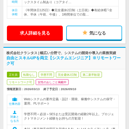
時間
ックスタイム制あり（コアタイ…
《年間休日125日》◆完全週休2日制（土日祝）◆有給休暇└全
休日
休暇
休、半休（午前、午後）、1時間単位での取…
求人詳細を見る
気になる
株式会社クランタス | 幅広い分野で、システムの開発や導入の業務実績
自由とスキルUPを両立【システムエンジニア】※リモートワー
ク可
正社員
転勤なし
学歴不問
完全週休2日制
第二新卒歓迎
リモートワーク可
女性のおしごと掲載中
情報更新日：2026/03/13
終了予定日：
2026/09/10
Webシステムの要件定義・設計・開発、稼働中システムの保守・
運用、PLサポート
仕事内容
学歴不問＜必須＞SESまたは受託開発の経験2年以上。プロジェ
対象と
クトマネジメント経験をお持ちの方歓迎！
なる方