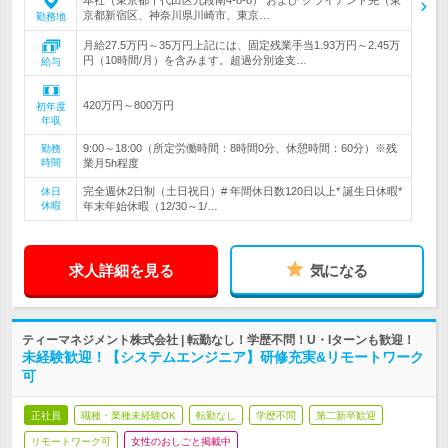
本社（東京都千代田区九段南4-8-8） および クライアント先（東
京都新宿区、神奈川県川崎市、東京…
勤務地
月給27.5万円～35万円上記には、固定残業手当1.93万円～2.45万
円（10時間/月）を含みます。超過分別途支…
給与
420万円～800万円
初年度
年収
9:00～18:00（所定労働時間：8時間0分、休憩時間：60分）※残
勤務
時間
業月5h程度
完全週休2日制（土日祝日）# 年間休日数120日以上* 誕生日休暇*
休日
休暇
年末年始休暇（12/30～1/…
求人詳細を見る
気になる
ティーマネジメント株式会社 | 転勤なし！学歴不問！U・Iターンも歓迎！
未経験歓迎！【システムエンジニア】研修充実&リモートワーク
可
正社員
職種・業種未経験OK
転勤なし
学歴不問
第二新卒歓迎
リモートワーク可
女性のおしごと掲載中