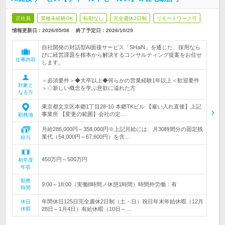
正社員
業種未経験OK
転勤なし
完全週休2日制
リモートワーク可
情報更新日：2026/05/08
終了予定日：
2026/10/29
自社開発の対話型AI面接サービス「SHaiN」を通じた、採用なら
びに経営課題を根本から解決するコンサルティング提案をお任せ
仕事内容
します。
＜必須要件＞◆大卒以上◆何らかの営業経験1年以上＜歓迎要件
対象と
＞◇新しい概念を学ぶ意欲に溢れた方
なる方
東京都文京区本郷1丁目28-10 本郷TKビル 【雇い入れ直後】上記
事業所 【変更の範囲】会社の定…
勤務地
月給286,000円～358,000円※上記月給には、月30時間分の固定残
業代（54,000円～67,600円）を含…
給与
450万円～500万円
初年度
年収
勤務
9:00～18:00（実働8時間／休憩1時間）時間外労働：有
時間
年間休日125日完全週休2日制（土・日）祝日年末年始休暇（12月
休日
休暇
28日～1月4日）有給休暇（10日～…