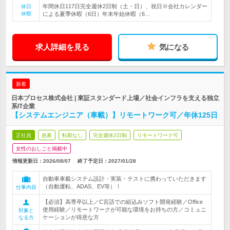
年間休日117日完全週休2日制（土・日）、祝日※会社カレンダー
休日
休暇
による夏季休暇（6日）年末年始休暇（6…
求人詳細を見る
気になる
新着
日本プロセス株式会社 | 東証スタンダード上場／社会インフラを支える独立
系IT企業
【システムエンジニア（車載）】リモートワーク可／年休125日
正社員
急募
転勤なし
完全週休2日制
リモートワーク可
女性のおしごと掲載中
情報更新日：2026/08/07
終了予定日：
2027/01/28
自動車車載システム設計・実装・テストに携わっていただきます
（自動運転、ADAS、EV等）！
仕事内容
【必須】高専卒以上／C言語での組込みソフト開発経験／Office
使用経験／リモートワークが可能な環境をお持ちの方／コミュニ
対象と
ケーションが得意な方
なる方