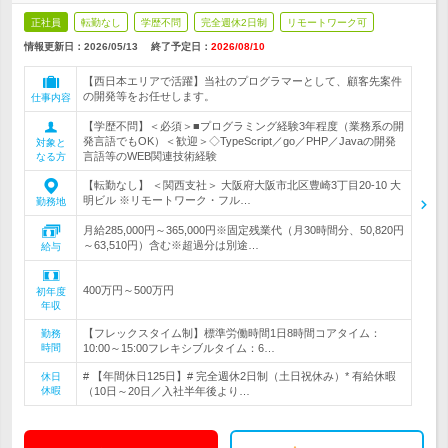
正社員
転勤なし
学歴不問
完全週休2日制
リモートワーク可
情報更新日：2026/05/13
終了予定日：
2026/08/10
【西日本エリアで活躍】当社のプログラマーとして、顧客先案件
の開発等をお任せします。
仕事内容
【学歴不問】＜必須＞■プログラミング経験3年程度（業務系の開
発言語でもOK）＜歓迎＞◇TypeScript／go／PHP／Javaの開発
対象と
言語等のWEB関連技術経験
なる方
【転勤なし】 ＜関西支社＞ 大阪府大阪市北区豊崎3丁目20‐10 大
明ビル ※リモートワーク・フル…
勤務地
月給285,000円～365,000円※固定残業代（月30時間分、50,820円
～63,510円）含む※超過分は別途…
給与
400万円～500万円
初年度
年収
【フレックスタイム制】標準労働時間1日8時間コアタイム：
勤務
時間
10:00～15:00フレキシブルタイム：6…
# 【年間休日125日】# 完全週休2日制（土日祝休み）* 有給休暇
休日
休暇
（10日～20日／入社半年後より…