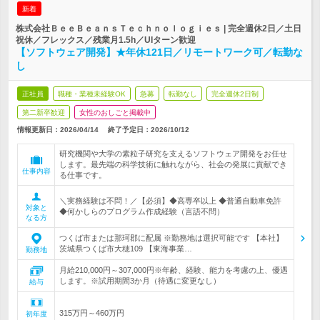
新着
株式会社ＢｅｅＢｅａｎｓＴｅｃｈｎｏｌｏｇｉｅｓ | 完全週休2日／土日
祝休／フレックス／残業月1.5h／UIターン歓迎
【ソフトウェア開発】★年休121日／リモートワーク可／転勤な
し
正社員
職種・業種未経験OK
急募
転勤なし
完全週休2日制
第二新卒歓迎
女性のおしごと掲載中
情報更新日：2026/04/14
終了予定日：
2026/10/12
研究機関や大学の素粒子研究を支えるソフトウェア開発をお任せ
します。最先端の科学技術に触れながら、社会の発展に貢献でき
仕事内容
る仕事です。
＼実務経験は不問！／【必須】◆高専卒以上 ◆普通自動車免許
対象と
◆何かしらのプログラム作成経験（言語不問）
なる方
つくば市または那珂郡に配属 ※勤務地は選択可能です 【本社】
茨城県つくば市大穂109 【東海事業…
勤務地
月給210,000円～307,000円※年齢、経験、能力を考慮の上、優遇
します。※試用期間3か月（待遇に変更なし）
給与
315万円～460万円
初年度