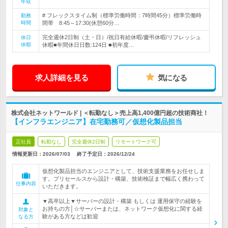
年収
# フレックスタイム制（標準労働時間：7時間45分）標準労働時
勤務
時間
間帯 8:45～17:30(休憩60分…
完全週休2日制（土・日）/祝日有給休暇/慶弔休暇/リフレッシュ
休日
休暇
休暇■年間休日日数:124日 ■初年度…
求人詳細を見る
気になる
株式会社ネットワールド | ＜転勤なし＞売上高1,400億円超の技術商社！
【インフラエンジニア】在宅勤務可／仮想化製品担当
正社員
転勤なし
完全週休2日制
リモートワーク可
情報更新日：2026/07/03
終了予定日：
2026/12/24
仮想化製品担当のエンジニアとして、技術支援業務をお任せしま
す。プリセールスから設計・構築、技術検証まで幅広く携わって
仕事内容
いただきます。
▼高卒以上▼サーバーの設計・構築 もしくは 運用保守の経験を
お持ちの方│☆サーバーまたは、ネットワーク仮想化に関する経
対象と
験がある方などは歓迎
なる方