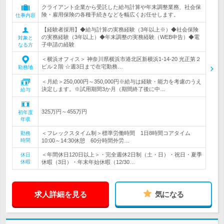
クライアント企業から受託した給与計算や年末調整業務、社会保
険・雇用保険の各種手続きなどを幅広くお任せします。
仕事内容
【経験者採用】◆給与計算の実務経験（3年以上※）◆社会保険
の実務経験（3年以上）◆年末調整の実務経験（WEB申告）◆電
対象と
子申請の経験
なる方
＜横浜オフィス＞ 神奈川県横浜市港北区新横浜1-14-20 光正第２
ビル２階 ☆週3日まで在宅勤務…
勤務地
＜月給＞250,000円～350,000円※給与は経験・能力を考慮のうえ
決定します。※試用期間3か月（期間終了後に中…
給与
325万円～455万円
初年度
年収
＜フレックスタイム制＞標準労働時間 1日8時間コアタイム
勤務
時間
10:00～14:30休憩 60分時間外労…
＜年間休日120日以上＞・完全週休2日制（土・日）・祝日・夏季
休日
休暇
休暇（3日）・年末年始休暇（12/30…
求人詳細を見る
気になる