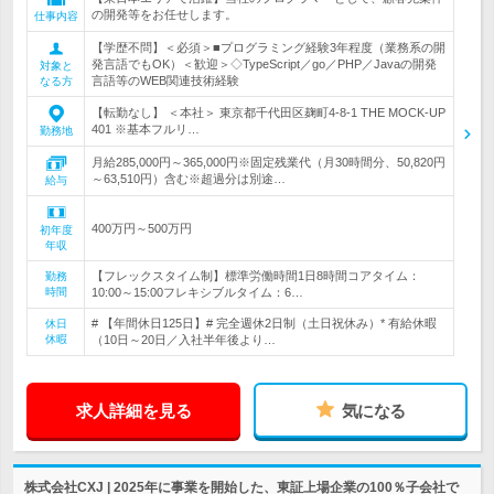
の開発等をお任せします。
仕事内容
【学歴不問】＜必須＞■プログラミング経験3年程度（業務系の開
発言語でもOK）＜歓迎＞◇TypeScript／go／PHP／Javaの開発
対象と
言語等のWEB関連技術経験
なる方
【転勤なし】 ＜本社＞ 東京都千代田区麹町4-8-1 THE MOCK-UP
401 ※基本フルリ…
勤務地
月給285,000円～365,000円※固定残業代（月30時間分、50,820円
～63,510円）含む※超過分は別途…
給与
400万円～500万円
初年度
年収
【フレックスタイム制】標準労働時間1日8時間コアタイム：
勤務
時間
10:00～15:00フレキシブルタイム：6…
# 【年間休日125日】# 完全週休2日制（土日祝休み）* 有給休暇
休日
休暇
（10日～20日／入社半年後より…
求人詳細を見る
気になる
株式会社CXJ | 2025年に事業を開始した、東証上場企業の100％子会社で