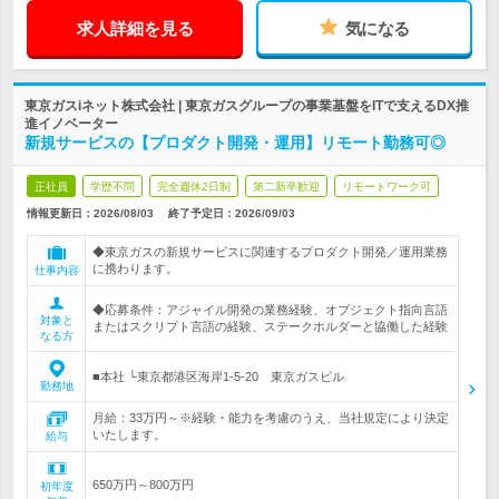
求人詳細を見る
気になる
東京ガスiネット株式会社 | 東京ガスグループの事業基盤をITで支えるDX推
進イノベーター
新規サービスの【プロダクト開発・運用】リモート勤務可◎
正社員
学歴不問
完全週休2日制
第二新卒歓迎
リモートワーク可
情報更新日：2026/08/03
終了予定日：
2026/09/03
◆東京ガスの新規サービスに関連するプロダクト開発／運用業務
に携わります。
仕事内容
◆応募条件：アジャイル開発の業務経験、オブジェクト指向言語
対象と
またはスクリプト言語の経験、ステークホルダーと協働した経験
なる方
■本社 └東京都港区海岸1-5-20 東京ガスビル
勤務地
月給：33万円～※経験・能力を考慮のうえ、当社規定により決定
いたします。
給与
650万円～800万円
初年度