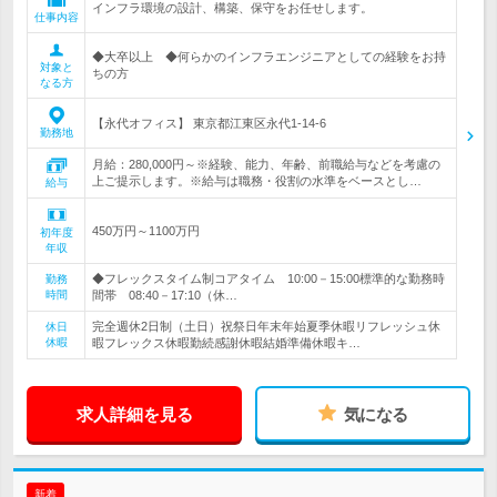
インフラ環境の設計、構築、保守をお任せします。
仕事内容
◆大卒以上 ◆何らかのインフラエンジニアとしての経験をお持
対象と
ちの方
なる方
【永代オフィス】 東京都江東区永代1-14-6
勤務地
月給：280,000円～※経験、能力、年齢、前職給与などを考慮の
上ご提示します。※給与は職務・役割の水準をベースとし…
給与
450万円～1100万円
初年度
年収
◆フレックスタイム制コアタイム 10:00－15:00標準的な勤務時
勤務
時間
間帯 08:40－17:10（休…
完全週休2日制（土日）祝祭日年末年始夏季休暇リフレッシュ休
休日
休暇
暇フレックス休暇勤続感謝休暇結婚準備休暇キ…
求人詳細を見る
気になる
新着