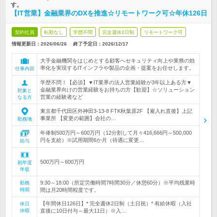
す。
【IT営業】金融業界のDXを推進☆リモートワーク可☆年休126日
契約社員
転勤なし
学歴不問
完全週休2日制
リモートワーク可
情報更新日：2026/06/26
終了予定日：
2026/12/17
大手金融機関をはじめとする顧客へセキュリティ向上や業務の効
率化を実現するITインフラや製品の企画・提案をお任せします。
仕事内容
学歴不問！【必須】▼IT業界の法人営業経験が3年以上ある方▼
金融業界向けの営業経験をお持ちの方【歓迎】☆ソリューション
対象と
営業の経験者など
なる方
東京都千代田区外神田3-13-8 FTK秋葉原2F 【雇入れ直後】上記
事業所 【変更の範囲】会社の…
勤務地
年俸制500万円～600万円（12分割して月々416,666円～500,000
円を支給）※試用期間6か月（待遇に変更…
給与
500万円～600万円
初年度
年収
9:30～18:00（所定労働時間7時間30分／休憩60分）※平均残業時
勤務
時間
間は月20時間程度です。
【年間休日126日】* 完全週休2日制（土日祝）* 有給休暇（入社
休日
休暇
直後に10日付与～最大11日）※入…