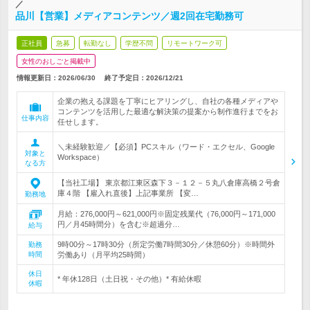
／
品川【営業】メディアコンテンツ／週2回在宅勤務可
正社員
急募
転勤なし
学歴不問
リモートワーク可
女性のおしごと掲載中
情報更新日：2026/06/30
終了予定日：
2026/12/21
企業の抱える課題を丁寧にヒアリングし、自社の各種メディアや
コンテンツを活用した最適な解決策の提案から制作進行までをお
仕事内容
任せします。
＼未経験歓迎／【必須】PCスキル（ワード・エクセル、Google
対象と
Workspace）
なる方
【当社工場】 東京都江東区森下３－１２－５丸八倉庫高橋２号倉
庫４階 【雇入れ直後】上記事業所 【変…
勤務地
月給：276,000円～621,000円※固定残業代（76,000円～171,000
円／月45時間分）を含む※超過分…
給与
9時00分～17時30分（所定労働7時間30分／休憩60分）※時間外
勤務
時間
労働あり（月平均25時間）
休日
* 年休128日（土日祝・その他）* 有給休暇
休暇