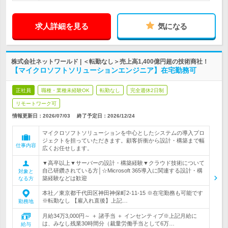
求人詳細を見る
気になる
株式会社ネットワールド | ＜転勤なし＞売上高1,400億円超の技術商社！
【マイクロソフトソリューションエンジニア】在宅勤務可
正社員
職種・業種未経験OK
転勤なし
完全週休2日制
リモートワーク可
情報更新日：2026/07/03
終了予定日：
2026/12/24
マイクロソフトソリューションを中心としたシステムの導入プロ
ジェクトを担っていただきます。顧客折衝から設計・構築まで幅
仕事内容
広くお任せします。
▼高卒以上▼サーバーの設計・構築経験▼クラウド技術について
自己研鑽されている方│☆Microsoft 365導入に関連する設計・構
対象と
築経験などは歓迎
なる方
本社／東京都千代田区神田神保町2-11-15 ※在宅勤務も可能です
※転勤なし 【雇入れ直後】上記…
勤務地
月給34万3,000円～ ＋ 諸手当 ＋ インセンティブ※上記月給に
は、みなし残業30時間分（裁量労働手当として6万…
給与