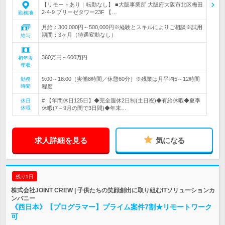
【リモートあり｜転勤なし】 ■大阪事業所 大阪府大阪市北区梅田
2-4-9 ブリーゼタワー23F 【…
勤務地
月給：300,000円～500,000円※経験とスキルによりご相談※試用
期間：3ヶ月（待遇変動なし）
給与
360万円～600万円
初年度
年収
9:00～18:00（実働8時間／休憩60分）※残業は月平均5～12時間
勤務
時間
程度
# 【年間休日125日】◆完全週休2日制(土日祝)◆有給休暇◆夏季
休日
休暇
休暇(7～9月の間で3日間)◆年末…
求人詳細を見る
気になる
残り1日
株式会社JOINT CREW | 子供たちの笑顔創出に取り組むITソリューションカ
ンパニー
《西日本》【プログラマー】プライム案件7割★リモートワーク
可