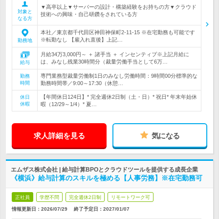
▼高卒以上▼サーバーの設計・構築経験をお持ちの方▼クラウド
対象と
技術への興味・自己研鑽をされている方
なる方
本社／東京都千代田区神田神保町2-11-15 ※在宅勤務も可能です
※転勤なし 【雇入れ直後】上記…
勤務地
月給34万3,000円～ ＋ 諸手当 ＋ インセンティブ※上記月給に
は、みなし残業30時間分（裁量労働手当として6万…
給与
専門業務型裁量労働制1日のみなし労働時間：9時間00分標準的な
勤務
時間
勤務時間帯／9:00～17:30（休憩…
【年間休日124日】* 完全週休2日制（土・日）* 祝日* 年末年始休
休日
休暇
暇（12/29～1/4）* 夏…
求人詳細を見る
気になる
エムザス株式会社 | 給与計算BPOとクラウドツールを提供する成長企業
《横浜》給与計算のスキルを極める【人事労務】※在宅勤務可
正社員
学歴不問
完全週休2日制
リモートワーク可
情報更新日：2026/07/29
終了予定日：
2027/01/07