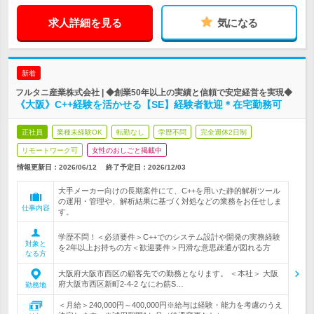
求人詳細を見る
気になる
新着
フルタニ産業株式会社 | ◆創業50年以上の実績と信頼で安定経営を実現◆
《大阪》C++経験を活かせる【SE】経験者歓迎＊在宅勤務可
正社員
業種未経験OK
転勤なし
学歴不問
完全週休2日制
リモートワーク可
女性のおしごと掲載中
情報更新日：2026/06/12
終了予定日：
2026/12/03
大手メーカー向けの長期案件にて、C++を用いた静的解析ツール
の運用・管理や、解析結果に基づく対処などの業務をお任せしま
仕事内容
す。
学歴不問！＜必須要件＞C++でのシステム設計や開発の実務経験
対象と
を2年以上お持ちの方＜歓迎要件＞円滑な意思疎通が図れる方
なる方
大阪府大阪市西区の顧客先での勤務となります。 ＜本社＞ 大阪
府大阪市西区新町2-4-2 なにわ筋S…
勤務地
＜月給＞240,000円～400,000円※給与は経験・能力を考慮のうえ