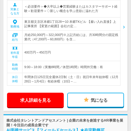
＜必須要件＞◆大卒以上◆営業経験またはカスタマーサポート経
対象と
験＜歓迎要件＞◇新しい概念を学ぶ意欲に溢れた方
なる方
東京都文京区本郷1丁目28ー10 本郷TKビル 【雇い入れ直後】上
記事業所 【変更の範囲】会社の定…
勤務地
月給250,000円～322,000円※上記月給には、月30時間分の固定残
業代（47,200円～60,800円）を含…
給与
400万円～450万円
初年度
年収
勤務
9:00～18:00（実働8時間／休憩1時間）時間外労働：有
時間
年間休日125日完全週休2日制（土・日）祝日年末年始休暇（12月
休日
休暇
28日～1月4日）有給休暇（10日～…
求人詳細を見る
気になる
株式会社タレントアンドアセスメント | 企業の未来を創造するHR事業を展
開！今注目の成長企業です
AI面接サービス【フィールドセールス】★在宅勤務可