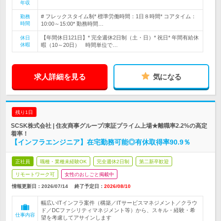
年収
# フレックスタイム制* 標準労働時間：1日８時間* コアタイム：
勤務
時間
10:00～15:00* 勤務時間…
【年間休日121日】* 完全週休2日制（土・日）* 祝日* 年間有給休
休日
休暇
暇（10～20日） 時間単位で…
求人詳細を見る
気になる
残り1日
SCSK株式会社 | 住友商事グループ/東証プライム上場★離職率2.2%の高定
着率！
【インフラエンジニア】在宅勤務可能◎有休取得率90.9％
正社員
職種・業種未経験OK
完全週休2日制
第二新卒歓迎
リモートワーク可
女性のおしごと掲載中
情報更新日：2026/07/14
終了予定日：
2026/08/10
幅広いITインフラ案件（構築／ITサービスマネジメント／クラウ
ド／DCファシリティマネジメント等）から、スキル・経験・希
仕事内容
望を考慮してアサインします