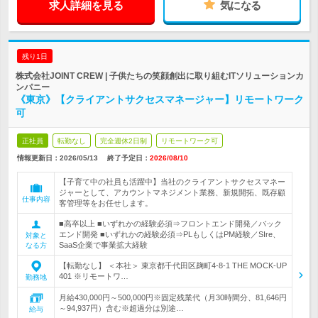
求人詳細を見る
気になる
残り1日
株式会社JOINT CREW | 子供たちの笑顔創出に取り組むITソリューションカ
ンパニー
《東京》【クライアントサクセスマネージャー】リモートワーク
可
正社員
転勤なし
完全週休2日制
リモートワーク可
情報更新日：2026/05/13
終了予定日：
2026/08/10
【子育て中の社員も活躍中】当社のクライアントサクセスマネー
ジャーとして、アカウントマネジメント業務、新規開拓、既存顧
仕事内容
客管理等をお任せします。
■高卒以上 ■いずれかの経験必須⇒フロントエンド開発／バック
エンド開発 ■いずれかの経験必須⇒PLもしくはPM経験／SIre、
対象と
SaaS企業で事業拡大経験
なる方
【転勤なし】 ＜本社＞ 東京都千代田区麹町4-8-1 THE MOCK-UP
401 ※リモートワ…
勤務地
月給430,000円～500,000円※固定残業代（月30時間分、81,646円
～94,937円）含む※超過分は別途…
給与