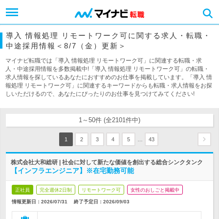
導入 情報処理 リモートワーク可に関する求人・転職・
中途採用情報＜8/7（金）更新＞
マイナビ転職では「導入 情報処理 リモートワーク可」に関連する転職・求
人・中途採用情報を多数掲載中!「導入 情報処理 リモートワーク可」の転職・
求人情報を探しているあなたにおすすめのお仕事を掲載しています。「導入 情
報処理 リモートワーク可」に関連するキーワードからも転職・求人情報をお探
しいただけるので、あなたにぴったりのお仕事を見つけてみてください!
1～50件 (全2101件中)
…
1
2
3
4
5
43
株式会社大和総研 | 社会に対して新たな価値を創出する総合シンクタンク
【インフラエンジニア】※在宅勤務可能
正社員
完全週休2日制
リモートワーク可
女性のおしごと掲載中
情報更新日：2026/07/31
終了予定日：
2026/09/03