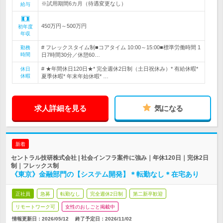
※試用期間6カ月（待遇変更なし）
給与
450万円～500万円
初年度
年収
# フレックスタイム制■コアタイム 10:00～15:00■標準労働時間 1
勤務
時間
日7時間30分／休憩60…
# ★年間休日120日★* 完全週休2日制（土日祝休み）* 有給休暇*
休日
休暇
夏季休暇* 年末年始休暇* …
求人詳細を見る
気になる
新着
セントラル技研株式会社 | 社会インフラ案件に強み｜年休120日｜完休2日
制｜フレックス制
《東京》金融部門の【システム開発】＊転勤なし＊在宅あり
正社員
急募
転勤なし
完全週休2日制
第二新卒歓迎
リモートワーク可
女性のおしごと掲載中
情報更新日：2026/05/12
終了予定日：
2026/11/02