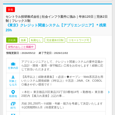
新着
セントラル技研株式会社 | 社会インフラ案件に強み｜年休120日｜完休2日
制｜フレックス制
《東京》クレジット関連システム【アプリエンジニア】＊残業
20h
正社員
急募
転勤なし
完全週休2日制
リモートワーク可
女性のおしごと掲載中
情報更新日：2026/05/12
終了予定日：
2026/11/02
アプリエンジニアとして、クレジット関連システムの要件定義か
ら設計・開発・運用・保守幅広い工程をお任せします！経験に応
仕事内容
じて担当いただきます。
【高卒以上｜経験者募集】＜必須＞◆オープン・Web系言語を用
いたシステム開発経験（3年以上）※言語：JAVA、C#、COBOL
対象と
◎働きやすい環境です！
なる方
＜本社＞ 東京都品川区東品川2丁目3番地14号 ＜勤務地＞ 東京都
23区内 【雇入れ直後】上記の事…
勤務地
月給 281,250円～※経験・年齢・能力を考慮して決定いたします
※試用期間6カ月（待遇変更なし）
給与