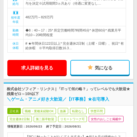
与を決定※試用期間3ヵ月あり（待遇に変更なし…
給与
482万円～829万円
初年度
年収
◆8：40～17：25* 所定労働時間7時間45分* 休憩60分* 残業月平
勤務
時間
均10～20時間程度
# ★年間休日122日以上* 完全週休2日制（土曜・日曜）、祝日* 有
休日
休暇
給休暇 ※平均取得日数16.3…
求人詳細を見る
気になる
株式会社ソフィア・リンクス | 「ITって何の略？」ってレベルでも大歓迎★
残業ゼロ～10h以下
＼ゲーム・アニメ好き大歓迎／【IT事務】★在宅導入
正社員
職種・業種未経験OK
急募
転勤なし
学歴不問
完全週休2日制
第二新卒歓迎
リモートワーク可
女性のおしごと掲載中
情報更新日：2026/06/23
終了予定日：
2026/08/31
【PCに触ったことがなくても大丈夫♪】★約1カ月の研修からス