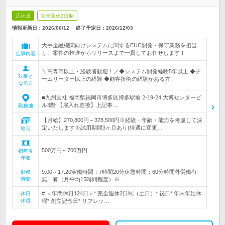
正社員
完全週休2日制
情報更新日：2026/06/12
終了予定日：
2026/12/03
大手金融機関向けシステムに関するEUC開発・保守業務を担当
し、案件の推進からリリースまで一貫してお任せします！
仕事内容
＼高専卒以上・経験者歓迎！／◆システム開発経験5年以上 ◆チ
対象と
ームリーダー以上の経験 ◆顧客折衝の経験がある方！
なる方
■九州支社 福岡県福岡市博多区博多駅前 2-19-24 大博センタービ
ル3階 【雇入れ直後】上記事…
勤務地
【月給】270,800円～378,500円※経験・年齢・能力を考慮して決
定いたします※試用期間3ヶ月あり(待遇に変更…
給与
500万円～700万円
初年度
年収
9:00～17:20実働時間：7時間20分休憩時間：60分時間外労働有
勤務
時間
無：有（月平均15時間程度）※…
# ＜年間休日124日＞* 完全週休2日制（土日）* 祝日* 年末年始休
休日
休暇
暇* 創立記念日* リフレッ…