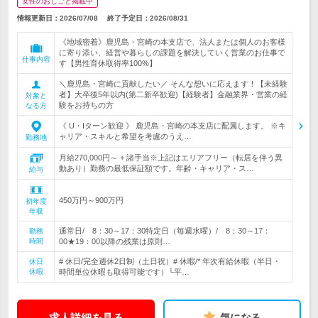
女性のおしごと掲載中
情報更新日：2026/07/08
終了予定日：
2026/08/31
《地域密着》鹿児島・宮崎の本支店で、法人または個人のお客様
に寄り添い、経営や暮らしの課題を解決していく営業のお仕事で
仕事内容
す【男性育休取得率100%】
＼鹿児島・宮崎に貢献したい／ そんな想いに応えます！【未経験
者】大卒後5年以内(第二新卒歓迎)【経験者】金融業界・営業の経
対象と
験をお持ちの方
なる方
《 U・Iターン歓迎 》 鹿児島・宮崎の本支店に配属します。 ※キ
ャリア・スキルと希望を考慮のうえ…
勤務地
月給270,000円～ + 諸手当※上記はエリアフリー（転居を伴う異
動あり）勤務の最低保証額です。年齢・キャリア・ス…
給与
450万円～900万円
初年度
年収
通常日/ 8：30～17：30特定日（毎週水曜）/ 8：30～17：
勤務
時間
00★19：00以降の残業は原則…
# 休日/完全週休2日制（土日祝）# 休暇/* 年次有給休暇（半日・
休日
休暇
時間単位休暇も取得可能です）└平…
求人詳細を見る
気になる