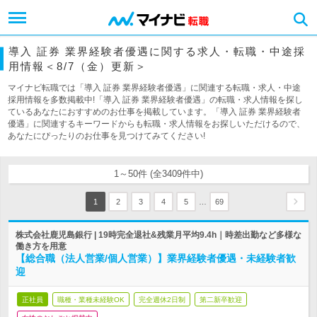
導入 証券 業界経験者優遇に関する求人・転職・中途採
用情報＜8/7（金）更新＞
マイナビ転職では「導入 証券 業界経験者優遇」に関連する転職・求人・中途
採用情報を多数掲載中!「導入 証券 業界経験者優遇」の転職・求人情報を探し
ているあなたにおすすめのお仕事を掲載しています。「導入 証券 業界経験者
優遇」に関連するキーワードからも転職・求人情報をお探しいただけるので、
あなたにぴったりのお仕事を見つけてみてください!
1～50件 (全3409件中)
…
1
2
3
4
5
69
株式会社鹿児島銀行 | 19時完全退社&残業月平均9.4h｜時差出勤など多様な
働き方を用意
【総合職（法人営業/個人営業）】業界経験者優遇・未経験者歓
迎
正社員
職種・業種未経験OK
完全週休2日制
第二新卒歓迎