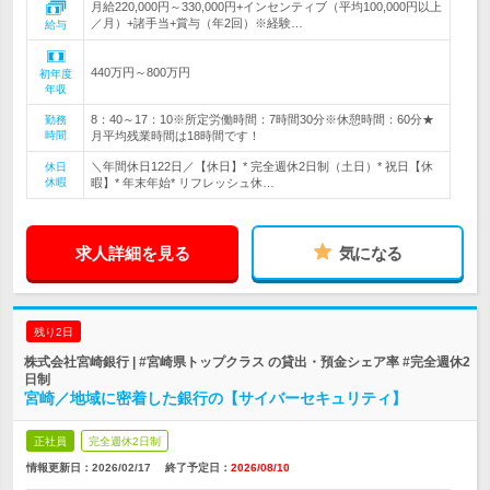
月給220,000円～330,000円+インセンティブ（平均100,000円以上
／月）+諸手当+賞与（年2回）※経験…
給与
440万円～800万円
初年度
年収
8：40～17：10※所定労働時間：7時間30分※休憩時間：60分★
勤務
時間
月平均残業時間は18時間です！
＼年間休日122日／【休日】* 完全週休2日制（土日）* 祝日【休
休日
休暇
暇】* 年末年始* リフレッシュ休…
求人詳細を見る
気になる
残り2日
株式会社宮崎銀行 | #宮崎県トップクラス の貸出・預金シェア率 #完全週休2
日制
宮崎／地域に密着した銀行の【サイバーセキュリティ】
正社員
完全週休2日制
情報更新日：2026/02/17
終了予定日：
2026/08/10