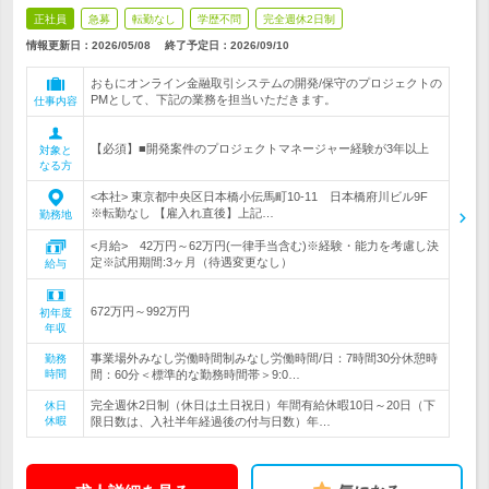
正社員
急募
転勤なし
学歴不問
完全週休2日制
情報更新日：2026/05/08
終了予定日：
2026/09/10
おもにオンライン金融取引システムの開発/保守のプロジェクトの
PMとして、下記の業務を担当いただきます。
仕事内容
【必須】■開発案件のプロジェクトマネージャー経験が3年以上
対象と
なる方
<本社> 東京都中央区日本橋小伝馬町10-11 日本橋府川ビル9F
※転勤なし 【雇入れ直後】上記…
勤務地
<月給> 42万円～62万円(一律手当含む)※経験・能力を考慮し決
定※試用期間:3ヶ月（待遇変更なし）
給与
672万円～992万円
初年度
年収
事業場外みなし労働時間制みなし労働時間/日：7時間30分休憩時
勤務
時間
間：60分＜標準的な勤務時間帯＞9:0…
完全週休2日制（休日は土日祝日）年間有給休暇10日～20日（下
休日
休暇
限日数は、入社半年経過後の付与日数）年…