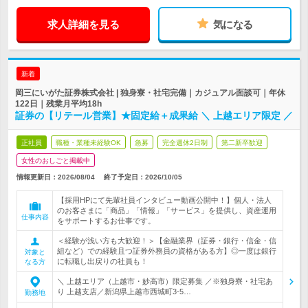
求人詳細を見る
気になる
新着
岡三にいがた証券株式会社 | 独身寮・社宅完備｜カジュアル面談可｜年休
122日｜残業月平均18h
証券の【リテール営業】★固定給＋成果給 ＼ 上越エリア限定 ／
正社員
職種・業種未経験OK
急募
完全週休2日制
第二新卒歓迎
女性のおしごと掲載中
情報更新日：2026/08/04
終了予定日：
2026/10/05
【採用HPにて先輩社員インタビュー動画公開中！】個人・法人
のお客さまに「商品」「情報」「サービス」を提供し、資産運用
仕事内容
をサポートするお仕事です。
＜経験が浅い方も大歓迎！＞【金融業界（証券・銀行・信金・信
組など）での経験且つ証券外務員の資格がある方】◎一度は銀行
対象と
に転職し出戻りの社員も！
なる方
＼ 上越エリア（上越市・妙高市）限定募集 ／※独身寮・社宅あ
り 上越支店／新潟県上越市西城町3-5…
勤務地