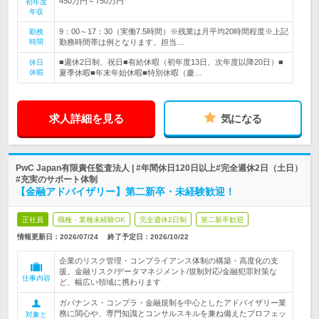
450万円～750万円
初年度
年収
9：00～17：30（実働7.5時間）※残業は月平均20時間程度※上記
勤務
時間
勤務時間帯は例となります。担当…
■週休2日制、祝日■有給休暇（初年度13日、次年度以降20日）■
休日
休暇
夏季休暇■年末年始休暇■特別休暇（慶…
求人詳細を見る
気になる
PwC Japan有限責任監査法人 | #年間休日120日以上#完全週休2日（土日）
#充実のサポート体制
【金融アドバイザリー】第二新卒・未経験歓迎！
正社員
職種・業種未経験OK
完全週休2日制
第二新卒歓迎
情報更新日：2026/07/24
終了予定日：
2026/10/22
企業のリスク管理・コンプライアンス体制の構築・高度化の支
援。金融リスク/データマネジメント/規制対応/金融犯罪対策な
仕事内容
ど、幅広い領域に携わります
ガバナンス・コンプラ・金融規制を中心としたアドバイザリー業
務に関心や、専門知識とコンサルスキルを兼ね備えたプロフェッ
対象と