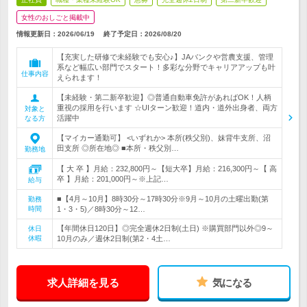
女性のおしごと掲載中
情報更新日：2026/06/19
終了予定日：
2026/08/20
【充実した研修で未経験でも安心♪】JAバンクや営農支援、管理
系など幅広い部門でスタート！多彩な分野でキャリアアップも叶
仕事内容
えられます！
【未経験・第二新卒歓迎】◎普通自動車免許があればOK！人柄
重視の採用を行います ☆UIターン歓迎！道内・道外出身者、両方
対象と
活躍中
なる方
【マイカー通勤可】 <いずれか> 本所(秩父別)、妹背牛支所、沼
田支所 ◎所在地◎ ■本所・秩父別…
勤務地
【 大 卒 】月給：232,800円～【短大卒】月給：216,300円～【 高
卒 】月給：201,000円～※上記…
給与
■【4月～10月】8時30分～17時30分※9月～10月の土曜出勤(第
勤務
時間
1・3・5)／8時30分～12…
【年間休日120日】◎完全週休2日制(土日) ※購買部門以外◎9～
休日
休暇
10月のみ／週休2日制(第2・4土…
求人詳細を見る
気になる