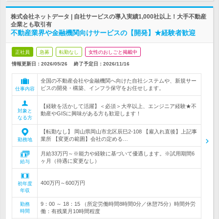
株式会社ネットデータ | 自社サービスの導入実績1,000社以上！大手不動産
企業とも取引有
不動産業界や金融機関向けサービスの【開発】★経験者歓迎
正社員
急募
転勤なし
女性のおしごと掲載中
情報更新日：2026/05/26
終了予定日：
2026/11/16
全国の不動産会社や金融機関へ向けた自社システムや、新規サー
ビスの開発・構築、インフラ保守をお任せします。
仕事内容
【経験を活かして活躍】＜必須＞大卒以上、エンジニア経験★不
対象と
動産やGISに興味がある方も歓迎します！
なる方
【転勤なし】 岡山県岡山市北区辰巳2-108 【雇入れ直後】上記事
業所 【変更の範囲】会社の定める…
勤務地
月給33万円～※能力や経験に基づいて優遇します。※試用期間6
ヶ月（待遇に変更なし）
給与
400万円～600万円
初年度
年収
9：00 ～ 18：15 （所定労働時間8時間0分／休憩75分）時間外労
勤務
時間
働：有残業月10時間程度