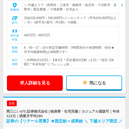
＼ 中越エリア（長岡市・三条市・柏崎市・魚沼市・十日町市・見
附市）限定募集 ／※独身寮・社宅あり…
勤務地
月給220,000円～330,000円+インセンティブ（平均100,000円以上
／月）+諸手当+賞与（年2回）※経験…
給与
440万円～800万円
初年度
年収
8：40～17：10※所定労働時間：7時間30分※休憩時間：60分★
勤務
時間
月平均残業時間は18時間です！
＼年間休日122日／【休日】* 完全週休2日制（土日）* 祝日【休
休日
休暇
暇】* 年末年始* リフレッシュ休…
求人詳細を見る
気になる
新着
岡三にいがた証券株式会社 | 独身寮・社宅完備｜カジュアル面談可｜年休
122日｜残業月平均18h
証券の【リテール営業】★固定給＋成果給 ＼ 下越エリア限定 ／