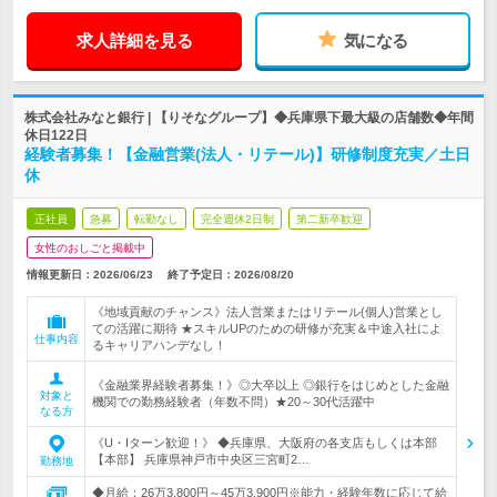
求人詳細を見る
気になる
株式会社みなと銀行 | 【りそなグループ】◆兵庫県下最大級の店舗数◆年間
休日122日
経験者募集！【金融営業(法人・リテール)】研修制度充実／土日
休
正社員
急募
転勤なし
完全週休2日制
第二新卒歓迎
女性のおしごと掲載中
情報更新日：2026/06/23
終了予定日：
2026/08/20
《地域貢献のチャンス》法人営業またはリテール(個人)営業とし
ての活躍に期待 ★スキルUPのための研修が充実＆中途入社によ
仕事内容
るキャリアハンデなし！
《金融業界経験者募集！》◎大卒以上 ◎銀行をはじめとした金融
対象と
機関での勤務経験者（年数不問）★20～30代活躍中
なる方
《U・Iターン歓迎！》 ◆兵庫県、大阪府の各支店もしくは本部
【本部】 兵庫県神戸市中央区三宮町2…
勤務地
◆月給：26万3,800円～45万3,900円※能力・経験年数に応じて給