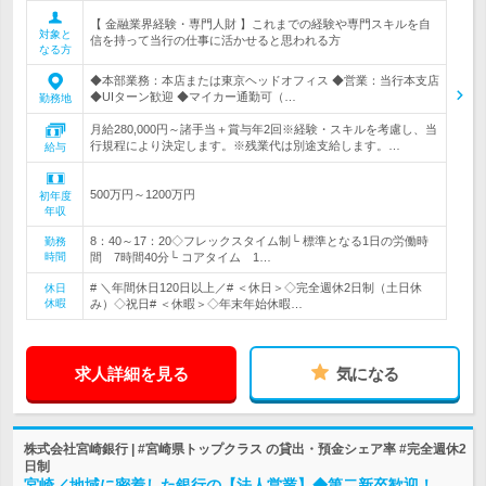
【 金融業界経験・専門人財 】これまでの経験や専門スキルを自
対象と
信を持って当行の仕事に活かせると思われる方
なる方
◆本部業務：本店または東京ヘッドオフィス ◆営業：当行本支店
◆UIターン歓迎 ◆マイカー通勤可（…
勤務地
月給280,000円～諸手当＋賞与年2回※経験・スキルを考慮し、当
行規程により決定します。※残業代は別途支給します。…
給与
500万円～1200万円
初年度
年収
8：40～17：20◇フレックスタイム制└ 標準となる1日の労働時
勤務
時間
間 7時間40分└ コアタイム 1…
# ＼年間休日120日以上／# ＜休日＞◇完全週休2日制（土日休
休日
休暇
み）◇祝日# ＜休暇＞◇年末年始休暇…
求人詳細を見る
気になる
株式会社宮崎銀行 | #宮崎県トップクラス の貸出・預金シェア率 #完全週休2
日制
宮崎／地域に密着した銀行の【法人営業】◆第二新卒歓迎！