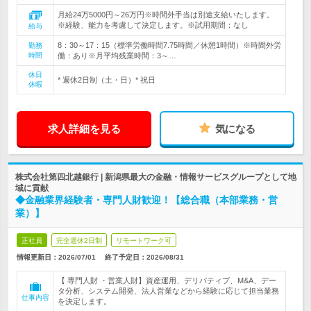
月給24万5000円～26万円※時間外手当は別途支給いたします。
※経験、能力を考慮して決定します。※試用期間：なし
給与
8：30～17：15（標準労働時間7.75時間／休憩1時間）※時間外労
勤務
時間
働：あり※月平均残業時間：3～…
休日
* 週休2日制（土・日）* 祝日
休暇
求人詳細を見る
気になる
株式会社第四北越銀行 | 新潟県最大の金融・情報サービスグループとして地
域に貢献
◆金融業界経験者・専門人財歓迎！【総合職（本部業務・営
業）】
正社員
完全週休2日制
リモートワーク可
情報更新日：2026/07/01
終了予定日：
2026/08/31
【 専門人財 ・営業人財】資産運用、デリバティブ、M&A、デー
タ分析、システム開発、法人営業などから経験に応じて担当業務
仕事内容
を決定します。