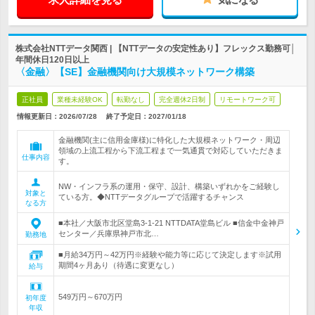
株式会社NTTデータ関西 | 【NTTデータの安定性あり】フレックス勤務可│
年間休日120日以上
〈金融〉【SE】金融機関向け大規模ネットワーク構築
正社員
業種未経験OK
転勤なし
完全週休2日制
リモートワーク可
情報更新日：2026/07/28
終了予定日：
2027/01/18
金融機関(主に信用金庫様)に特化した大規模ネットワーク・周辺
領域の上流工程から下流工程まで一気通貫で対応していただきま
仕事内容
す。
NW・インフラ系の運用・保守、設計、構築いずれかをご経験し
対象と
ている方。◆NTTデータグループで活躍するチャンス
なる方
■本社／大阪市北区堂島3-1-21 NTTDATA堂島ビル ■信金中金神戸
センター／兵庫県神戸市北…
勤務地
■月給34万円～42万円※経験や能力等に応じて決定します※試用
期間4ヶ月あり（待遇に変更なし）
給与
549万円～670万円
初年度
年収