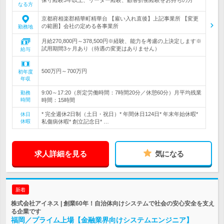
保守経験5年以上、リーダー経験、顧客折衝経験をお持ちの方
なる方
京都府相楽郡精華町精華台 【雇い入れ直後】上記事業所 【変更
の範囲】会社の定める各事業所
勤務地
月給270,800円～378,500円※経験、能力を考慮の上決定します※
試用期間3ヶ月あり（待遇の変更はありません）
給与
500万円～700万円
初年度
年収
9:00～17:20（所定労働時間：7時間20分／休憩60分）月平均残業
勤務
時間
時間：15時間
* 完全週休2日制（土日・祝日）* 年間休日124日* 年末年始休暇*
休日
休暇
私傷病休暇* 創立記念日* …
求人詳細を見る
気になる
新着
株式会社アイネス | 創業60年！自治体向けシステムで社会の安心安全を支え
る企業です
福岡／プライム上場【金融業界向けシステムエンジニア】