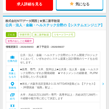
求人詳細を見る
気になる
株式会社NTTデータ関西 | ★第二新卒歓迎
公共・法人・金融・ヘルステック分野の【システムエンジニア】
正社員
学歴不問
第二新卒歓迎
リモートワーク可
女性のおしごと掲載中
情報更新日：2026/08/03
終了予定日：
2026/08/27
公共・法人・金融・ヘルステック分野のシステム開発プロジェク
トにおいて、いずれかのシステム提案と設計開発のリードをお任
仕事内容
せします。
■高専、専門、大卒、院卒以上■公共系・法人系・金融・ヘルステ
ック分野のいずれか開発経験 ★マネジメントの経験者、PL/PM
対象と
を目指したい方も歓迎
なる方
■本社／大阪市北区堂島3-1-21 NTTDATA堂島ビル 【アクセス】
・JR環状線「福島」駅よ…
勤務地
大卒：月給21万3,150円～専門・高専卒以上：月給18万7,290円～
※経験や能力等に応じて決定します
給与