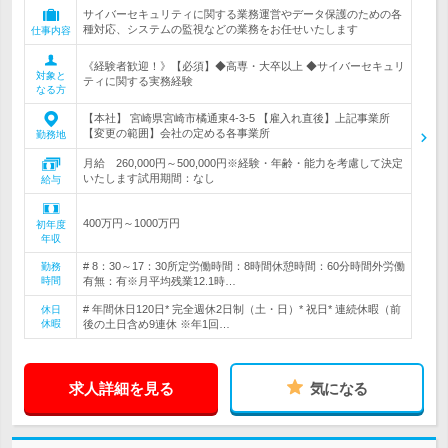
サイバーセキュリティに関する業務運営やデータ保護のための各
種対応、システムの監視などの業務をお任せいたします
仕事内容
《経験者歓迎！》【必須】◆高専・大卒以上 ◆サイバーセキュリ
対象と
ティに関する実務経験
なる方
【本社】 宮崎県宮崎市橘通東4-3-5 【雇入れ直後】上記事業所
【変更の範囲】会社の定める各事業所
勤務地
月給 260,000円～500,000円※経験・年齢・能力を考慮して決定
いたします試用期間：なし
給与
400万円～1000万円
初年度
年収
# 8：30～17：30所定労働時間：8時間休憩時間：60分時間外労働
勤務
時間
有無：有※月平均残業12.1時…
# 年間休日120日* 完全週休2日制（土・日）* 祝日* 連続休暇（前
休日
休暇
後の土日含め9連休 ※年1回…
求人詳細を見る
気になる