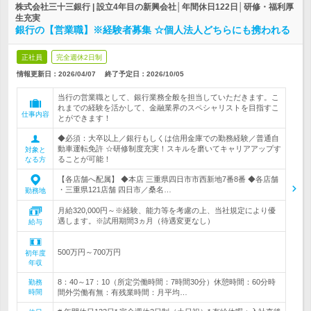
株式会社三十三銀行 | 設立4年目の新興会社│年間休日122日│研修・福利厚
生充実
銀行の【営業職】※経験者募集 ☆個人法人どちらにも携われる
正社員
完全週休2日制
情報更新日：2026/04/07
終了予定日：
2026/10/05
当行の営業職として、銀行業務全般を担当していただきます。こ
れまでの経験を活かして、金融業界のスペシャリストを目指すこ
仕事内容
とができます！
◆必須：大卒以上／銀行もしくは信用金庫での勤務経験／普通自
動車運転免許 ☆研修制度充実！スキルを磨いてキャリアアップす
対象と
ることが可能！
なる方
【各店舗へ配属】 ◆本店 三重県四日市市西新地7番8番 ◆各店舗
・三重県121店舗 四日市／桑名…
勤務地
月給320,000円～※経験、能力等を考慮の上、当社規定により優
遇します。※試用期間3ヵ月（待遇変更なし）
給与
500万円～700万円
初年度
年収
8：40～17：10（所定労働時間：7時間30分）休憩時間：60分時
勤務
時間
間外労働有無：有残業時間：月平均…