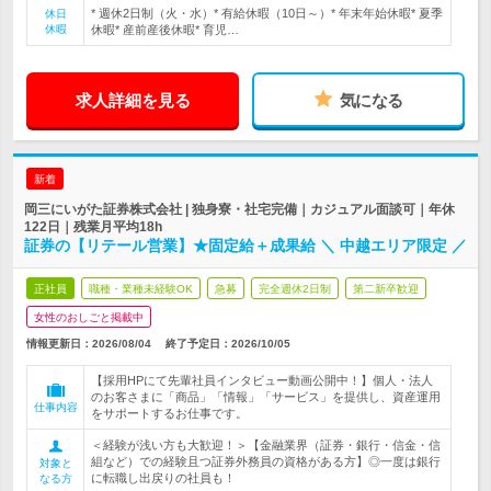
* 週休2日制（火・水）* 有給休暇（10日～）* 年末年始休暇* 夏季
休日
休暇
休暇* 産前産後休暇* 育児…
求人詳細を見る
気になる
新着
岡三にいがた証券株式会社 | 独身寮・社宅完備｜カジュアル面談可｜年休
122日｜残業月平均18h
証券の【リテール営業】★固定給＋成果給 ＼ 中越エリア限定 ／
正社員
職種・業種未経験OK
急募
完全週休2日制
第二新卒歓迎
女性のおしごと掲載中
情報更新日：2026/08/04
終了予定日：
2026/10/05
【採用HPにて先輩社員インタビュー動画公開中！】個人・法人
のお客さまに「商品」「情報」「サービス」を提供し、資産運用
仕事内容
をサポートするお仕事です。
＜経験が浅い方も大歓迎！＞【金融業界（証券・銀行・信金・信
組など）での経験且つ証券外務員の資格がある方】◎一度は銀行
対象と
に転職し出戻りの社員も！
なる方