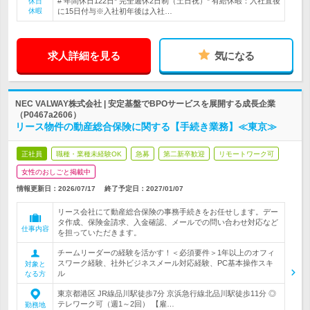
# 年間休日122日* 完全週休2日制（土日祝）* 有給休暇：入社直後
休日
休暇
に15日付与※入社初年後は入社…
求人詳細を見る
気になる
NEC VALWAY株式会社 | 安定基盤でBPOサービスを展開する成長企業
（P0467a2606）
リース物件の動産総合保険に関する【手続き業務】≪東京≫
正社員
職種・業種未経験OK
急募
第二新卒歓迎
リモートワーク可
女性のおしごと掲載中
情報更新日：2026/07/17
終了予定日：
2027/01/07
リース会社にて動産総合保険の事務手続きをお任せします。デー
タ作成、保険金請求、入金確認、メールでの問い合わせ対応など
仕事内容
を担っていただきます。
チームリーダーの経験を活かす！＜必須要件＞1年以上のオフィ
スワーク経験、社外ビジネスメール対応経験、PC基本操作スキ
対象と
ル
なる方
東京都港区 JR線品川駅徒歩7分 京浜急行線北品川駅徒歩11分 ◎
テレワーク可（週1～2回） 【雇…
勤務地