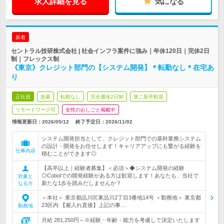
求人詳細を見る
気になる
新着
セントラル技研株式会社 | 社会インフラ案件に強み｜年休120日｜完休2日
制｜フレックス制
《東京》クレジット部門の【システム開発】＊転勤なし＊在宅あ
り
正社員
急募
転勤なし
完全週休2日制
第二新卒歓迎
リモートワーク可
女性のおしごと掲載中
情報更新日：2026/05/12
終了予定日：
2026/11/02
システム開発担当として、クレジット部門での基幹業務システム
の設計・開発をお任せします！キャリアアップにも繋がる経験を
仕事内容
積むことができます◎
【高卒以上｜経験者募集】＜必須＞◆システム開発の経験
◎Cobolでの開発経験がある方は歓迎します！あなたも、当社で
対象と
新たな1歩を踏みだしませんか？
なる方
＜本社＞ 東京都品川区東品川2丁目3番地14号 ＜勤務地＞ 東京都
23区内 【雇入れ直後】上記の事…
勤務地
月給 281,250円～※経験・年齢・能力を考慮して決定いたします