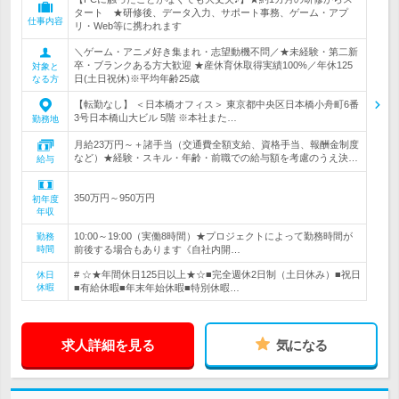
タート ★研修後、データ入力、サポート事務、ゲーム・アプ
仕事内容
リ・Web等に携われます
＼ゲーム・アニメ好き集まれ・志望動機不問／★未経験・第二新
卒・ブランクある方大歓迎 ★産休育休取得実績100%／年休125
対象と
日(土日祝休)※平均年齢25歳
なる方
【転勤なし】 ＜日本橋オフィス＞ 東京都中央区日本橋小舟町6番
3号日本橋山大ビル 5階 ※本社また…
勤務地
月給23万円～＋諸手当（交通費全額支給、資格手当、報酬金制度
など）★経験・スキル・年齢・前職での給与額を考慮のうえ決…
給与
350万円～950万円
初年度
年収
10:00～19:00（実働8時間）★プロジェクトによって勤務時間が
勤務
時間
前後する場合もあります《自社内開…
# ☆★年間休日125日以上★☆■完全週休2日制（土日休み）■祝日
休日
休暇
■有給休暇■年末年始休暇■特別休暇…
求人詳細を見る
気になる