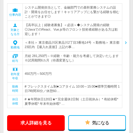
システム開発担当として、金融部門での基幹業務システムの設
計・開発をお任せします！キャリアアップにも繋がる経験を積む
仕事内容
ことができます◎
【高卒以上｜経験者募集】＜必須＞◆システム開発の経験
◎JavaでのReact、Vue.js等のフロント技術者経験がある方は歓
対象と
迎します！
なる方
＜本社＞ 東京都品川区東品川2丁目3番地14号 ＜勤務地＞ 東京都
23区内 【雇入れ直後】上記の事…
勤務地
月給 281,250円～※経験・年齢・能力を考慮して決定いたします
※試用期間6カ月（待遇変更なし）
給与
450万円～500万円
初年度
年収
# フレックスタイム制■コアタイム 10:00～15:00■標準労働時間 1
勤務
時間
日7時間30分／休憩60…
# ★年間休日120日★* 完全週休2日制（土日祝休み）* 有給休暇*
休日
休暇
夏季休暇* 年末年始休暇* …
求人詳細を見る
気になる