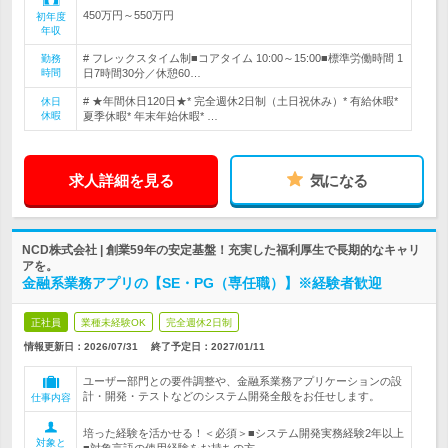
450万円～550万円
初年度
年収
# フレックスタイム制■コアタイム 10:00～15:00■標準労働時間 1
勤務
時間
日7時間30分／休憩60…
# ★年間休日120日★* 完全週休2日制（土日祝休み）* 有給休暇*
休日
休暇
夏季休暇* 年末年始休暇* …
求人詳細を見る
気になる
NCD株式会社 | 創業59年の安定基盤！充実した福利厚生で長期的なキャリ
アを。
金融系業務アプリの【SE・PG（専任職）】※経験者歓迎
正社員
業種未経験OK
完全週休2日制
情報更新日：2026/07/31
終了予定日：
2027/01/11
ユーザー部門との要件調整や、金融系業務アプリケーションの設
計・開発・テストなどのシステム開発全般をお任せします。
仕事内容
培った経験を活かせる！＜必須＞■システム開発実務経験2年以上
対象と