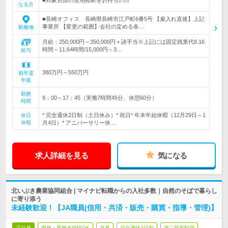
■対象言語の使用経験をお持ちの方
なる方
■長崎オフィス 長崎県長崎市江戸町6番5号 【雇入れ直後】上記
事業所 【変更の範囲】会社の定める各…
勤務地
月給：250,000円～350,000円＋諸手当※上記には固定残業代8.16
時間～11.64時間/15,000円～3…
給与
380万円～550万円
初年度
年収
勤務
9：00～17：45（実働7時間45分、休憩60分）
時間
* 完全週休2日制（土日休み）* 祝日* 年末年始休暇（12月29日～1
休日
休暇
月4日）* アニバーサリー休…
求人詳細を見る
気になる
北いぶき農業協同組合 | マイナビ転職からの入社多数｜自然のそばで暮らし
に寄り添う
未経験歓迎！【JA職員(信用・共済・販売・購買・指導・管理)】
正社員
職種・業種未経験OK
急募
完全週休2日制
第二新卒歓迎