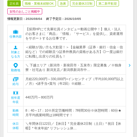
正社員
職種・業種未経験OK
急募
完全週休2日制
第二新卒歓迎
女性のおしごと掲載中
情報更新日：2026/08/04
終了予定日：
2026/10/05
【採用HPにて先輩社員インタビュー動画公開中！】個人・法人
のお客さまに「商品」「情報」「サービス」を提供し、資産運用
仕事内容
をサポートするお仕事です。
＜経験が浅い方も大歓迎！＞【金融業界（証券・銀行・信金・信
組など）での経験且つ証券外務員の資格がある方】◎一度は銀行
対象と
に転職し出戻りの社員も！
なる方
＼ 下越エリア（新潟市・新発田市・五泉市）限定募集 ／※独身
寮・社宅あり 新潟支店／新潟県新潟市中…
勤務地
月給220,000円～330,000円+インセンティブ（平均100,000円以上
／月）+諸手当+賞与（年2回）※経験…
給与
440万円～800万円
初年度
年収
8：40～17：10※所定労働時間：7時間30分※休憩時間：60分★
勤務
時間
月平均残業時間は18時間です！
＼年間休日122日／【休日】* 完全週休2日制（土日）* 祝日【休
休日
休暇
暇】* 年末年始* リフレッシュ休…