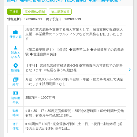
正社員
完全週休2日制
第二新卒歓迎
情報更新日：2026/07/21
終了予定日：
2026/10/19
地域企業の成長を支援する法人営業として、融資支援や販路拡大
支援、事業継承のコンサルティングなどの業務をお任せいたしま
仕事内容
す
《第二新卒歓迎！》【必須】◆高専卒以上 ◆金融業界での営業経
対象と
験 ◆普通自動車免許
なる方
【本社】 宮崎県宮崎市橘通東4-3-5 ※宮崎市内の営業店での勤務
となります ※転居を伴う転勤は発…
勤務地
月給 230,000円～500,000円※経験・年齢・能力を考慮して決定
いたします試用期間：なし
給与
350万円～1000万円
初年度
年収
# 8：30～17：30所定労働時間：8時間休憩時間：60分時間外労働
勤務
時間
有無：有※月平均残業12.1時…
# 年間休日120日* 完全週休2日制（土・日）* 祝日* 連続休暇（前
休日
休暇
後の土日含め9連休 ※年1回…