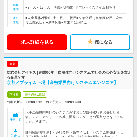
勤務
■9：00～17：30（実働7.5時間）※フレックスタイム制あり
時間
■完全週休2日制（土・日）、祝日■有給休暇（初年度13日、次年
休日
休暇
度以降20日）■夏季休暇■年末年始休暇…
求人詳細を見る
気になる
新着
株式会社アイネス | 創業60年！自治体向けシステムで社会の安心安全を支え
る企業です
京都／プライム上場【金融業界向けシステムエンジニア】
正社員
完全週休2日制
情報更新日：2026/06/12
終了予定日：
2026/12/03
大手金融機関向けのシステム保守および案件遂行をお任せしま
す。テストやリリース作業、開発ベンダーとの調整などをご担当
仕事内容
いただきます。
開発経験者歓迎！＜必須要件＞高専卒以上、システム開発または
対象と