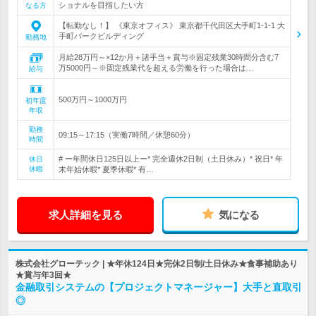
ショナルを目指したい方
なる方
【転勤なし！】 《東京オフィス》 東京都千代田区大手町1-1-1 大
手町パークビルディング
勤務地
月給28万円～×12か月＋諸手当＋賞与※固定残業30時間分含む7
万5000円～※固定残業代を超える労働を行った場合は…
給与
500万円～1000万円
初年度
年収
勤務
09:15～17:15（実働7時間／休憩60分）
時間
# ー年間休日125日以上ー* 完全週休2日制（土日休み）* 祝日* 年
休日
休暇
末年始休暇* 夏季休暇* 有…
求人詳細を見る
気になる
株式会社グローテック | ★年休124日★完休2日制/土日休み★食事補助あり
★賞与年3回★
金融取引システムの【プロジェクトマネージャー】大手と直取引
◎