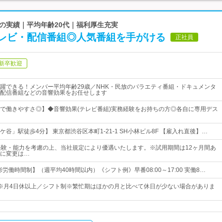
ラスの実績｜平均年齢20代｜福利厚生充実
レビ・配信番組◎人気番組を手がける
正社員
新卒歓迎
躍できる！メンバー平均年齢29歳／NHK・民放のバラエティ番組・ドキュメンタ
配信番組などの音響効果をお任せします
で働きやすさ◎】◆音響効果(テレビ番組)実務経験をお持ちの方◎各自に専用デス
谷」駅徒歩4分】 東京都渋谷区本町1-21-1 SH小林ビル8F 【雇入れ直後】…
経験・能力を考慮の上、当社規定により優遇いたします。※試用期間は12ヶ月間あ
に変更は…
形労働時間制】（週平均40時間以内）《シフト例》早番08:00～17:00 実働8…
6日※月4日休以上／シフト制※繁忙期はほかの月と比べて休日が少ない場合がありま