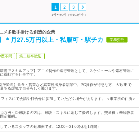
1
2
3
1件〜50件（全103件中）
アニメ多数手掛ける創造的企業
＊月27.5万円以上・私服可・駅チカ
業務委託
学歴不問
第二新卒歓迎
環境でスキルアップ】アニメ制作の進行管理として、スケジュールや素材管理に
に貢献する仕事です。
二新卒歓迎】飲食・営業など異業種出身者活躍中。PC操作が得意な方、大歓迎 で
量ある環境で自分らしく働けます。
オフィスにて会議や打合せに参加していただく場合があります。 ＜事業所の住所＞
7.5万円～◎経験者の方は、経験・スキルに応じて優遇します。交通費：未経験者
固定報酬…
ているスタッフの勤務例です。12:00～21:00(休憩1時間）