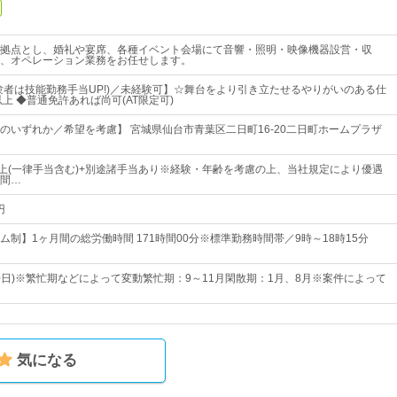
拠点とし、婚礼や宴席、各種イベント会場にて音響・照明・映像機器設営・収
、オペレーション業務をお任せします。
験者は技能勤務手当UP!)／未経験可】☆舞台をより引き立たせるやりがいのある仕
上 ◆普通免許あれば尚可(AT限定可)
のいずれか／希望を考慮】 宮城県仙台市青葉区二日町16-20二日町ホームプラザ
0円以上(一律手当含む)+別途諸手当あり※経験・年齢を考慮の上、当社規定により優遇
間…
円
制】1ヶ月間の総労働時間 171時間00分※標準勤務時間帯／9時～18時15分
10日)※繁忙期などによって変動繁忙期：9～11月閑散期：1月、8月※案件によって
気になる