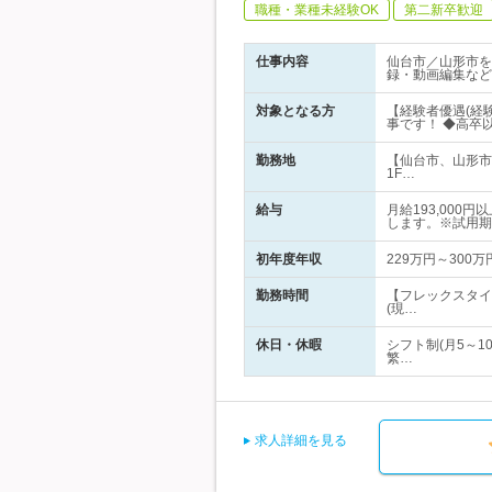
職種・業種未経験OK
第二新卒歓迎
仕事内容
仙台市／山形市を
録・動画編集など
対象となる方
【経験者優遇(経
事です！ ◆高卒以
勤務地
【仙台市、山形市
1F…
給与
月給193,00
します。※試用期
初年度年収
229万円～300万
勤務時間
【フレックスタイム
(現…
休日・休暇
シフト制(月5～
繁…
求人詳細を見る