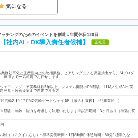
気になる
マッチングのためのイベントを創造 #年間休日120日
【社内AI・DX導入責任者候補】
正社員
よる業務効率化と生産性向上の統括業務。ヒアリングによる課題抽出から、AIプロダ
、運用まで一気通貫でお任せします！
ウェアエンジニア実務経験5年以上、システム開発のPM経験、LLM／生成AIの実
題発見～改善提案まで自走できる方
区高輪2-19-17 PMO高輪ゲートウェイ 5F 【雇入れ直後】上記事業所 【…
72円～※経験・年齢・能力を考慮して決定いたします※試用期間：3ヶ月あり（待遇に変
万円
ム制（コアタイムなし）* 標準労働時間：1日8時間* 休憩時間：60分* 標準的な…