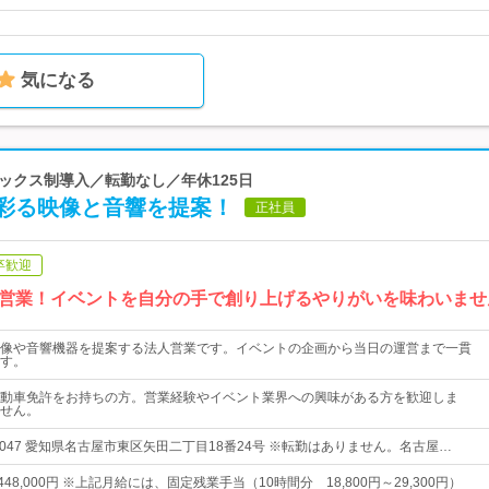
気になる
レックス制導入／転勤なし／年休125日
彩る映像と音響を提案！
正社員
卒歓迎
営業！イベントを自分の手で創り上げるやりがいを味わいませ
像や音響機器を提案する法人営業です。イベントの企画から当日の運営まで一貫
す。
動車免許をお持ちの方。営業経験やイベント業界への興味がある方を歓迎しま
せん。
-0047 愛知県名古屋市東区矢田二丁目18番24号 ※転勤はありません。名古屋…
～448,000円 ※上記月給には、固定残業手当（10時間分 18,800円～29,300円）