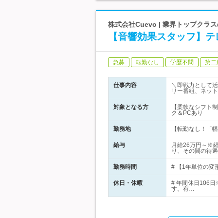
株式会社Cuevo | 業界トップク
【音響効果スタッフ】テ
急募
転勤なし
学歴不問
第二
仕事内容
＼即戦力として活
リー番組、ネット
対象となる方
【柔軟なシフト制
ク＆PCあり
勤務地
【転勤なし！「幡ケ
給与
月給26万円～※
り、その間の待遇
勤務時間
# 【1年単位の変
休日・休暇
# 年間休日10
す。有…