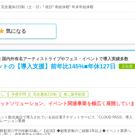
日* 完全週休2日制（土・日）* 祝日* 有給休暇* 年末年始休暇
気になる
 | 国内外有名アーティストライブやフェス・イベントで導入実績多数
トの【導入支援】前年比145%■年休127日
正社員
なし
学歴不問
完全週休2日制
第二新卒歓迎
ケットソリューション、イベント関連事業を幅広く展開してい
ベント観光施設で導入されている自社電子チケットサービス「CLOUD PASS」導入
レーション業務
験歓迎◎平均年齢32歳♪／【必須】◆顧客折衝のご経験1年以上◆イベント業界へ
い思い、成長意欲をお持ちの方