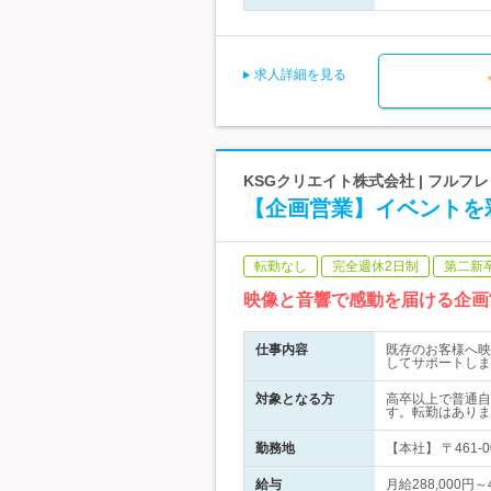
求人詳細を見る
KSGクリエイト株式会社 | フルフ
【企画営業】イベントを
転勤なし
完全週休2日制
第二新
映像と音響で感動を届ける企画
仕事内容
既存のお客様へ映
してサポートしま
対象となる方
高卒以上で普通自
す。転勤はありま
勤務地
【本社】 〒461
給与
月給288,000円