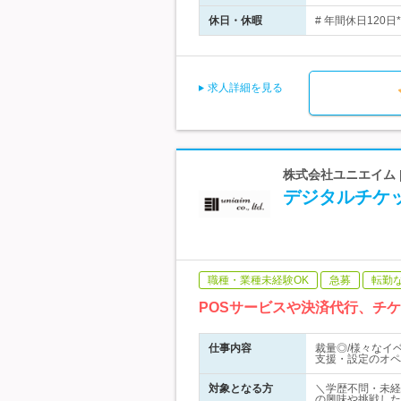
休日・休暇
# 年間休日120
求人詳細を見る
株式会社ユニエイム
デジタルチケッ
職種・業種未経験OK
急募
転勤
POSサービスや決済代行、チ
仕事内容
裁量◎/様々なイ
支援・設定のオペ
対象となる方
＼学歴不問・未経
の興味や挑戦した