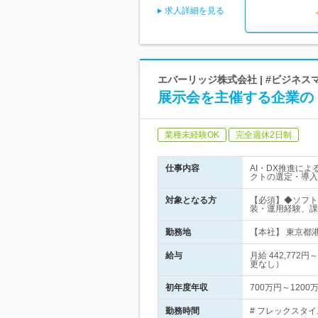
求人詳細を見る
エバーリッジ株式会社 | #ビジネス
展示会を主催する企業の 
業種未経験OK
完全週休2日制
仕事内容
AI・DX推進に
クトの選定・導入
対象となる方
【必須】◆ソフト
装・運用経験、課
勤務地
【本社】 東京都港
給与
月給 442,7
更なし）
初年度年収
700万円～1200
勤務時間
# フレックスタイ