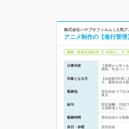
株式会社ハヤブサフィルム | 人気
アニメ制作の【進行管理】
職種・業種未経験OK
転勤なし
仕事内容
【基礎から学べる
挑戦。作品づくり
対象となる方
【未経験OK/第
す。服装自由＆裁
勤務地
原則自由 ※下記
東京…
給与
固定報酬：月額2
＆経験者ともに、
勤務時間
原則自由※今勤務し
休日・休暇
原則自由