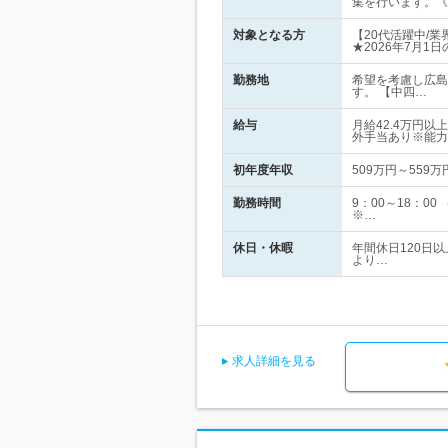
集を行います。《
対象となる方
【20代活躍中/
★2026年7月1
勤務地
希望を考慮し広島
す。 【中四…
給与
月給42.4万円
外手当あり※能力
初年度年収
509万円～559万
勤務時間
9：00～18：0
※…
休日・休暇
年間休日120日
より…
求人詳細を見る