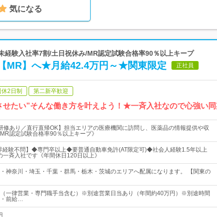
気になる
未経験入社率7割/土日祝休み/MR認定試験合格率90％以上キープ
MR】へ★月給42.4万円～★関東限定
正社員
週休2日制
第二新卒歓迎
させたい”そんな働き方を叶えよう！★一斉入社なので心強い
研修あり／直行直帰OK】担当エリアの医療機関に訪問し、医薬品の情報提供や収
MR認定試験合格率90％以上キープ》
業界経験不問】◆専門卒以上◆要普通自動車免許(AT限定可)◆社会人経験1.5年以上
日の一斉入社です《年間休日120日以上》
・神奈川・埼玉・千葉・群馬・栃木・茨城のエリアへ配属になります。 【関東の
以上（一律営業・専門職手当含む）※別途営業日当あり（年間約40万円）※別途時間
・前給…
円