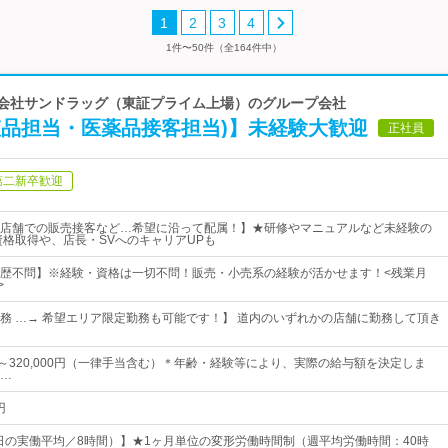
1
2
3
4
1件〜50件（全164件中）
株式会社サンドラッグ（東証プライム上場）のグループ会社
粧品担当・医薬品接客担当)】未経験大歓迎
正社員
第二新卒歓迎
店舗での販売接客など…希望に沿って配属！】★研修やマニュアルなど未経験の
資格取得や、店長・SVへのキャリアUPも
歴不問】※経験・資格は一切不問！販売・小売系の経験が活かせます！<残業月
>
務 …→ 希望エリア限定勤務も可能です！】 道内のいずれかの店舗に勤務して頂き
0円～320,000円（一律手当含む）＊年齢・経験等により、実際の給与額を決定しま
…
円
1日の実働平均／8時間）】★1ヶ月単位の変形労働時間制（週平均労働時間：40時