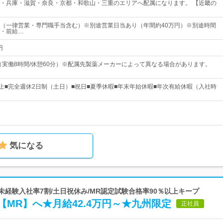
・兵庫・滋賀・奈良・京都・和歌山・三重のエリアへ配属になります。 【近畿の
以上（一律営業・専門職手当含む）※別途営業日当あり（年間約40万円）※別途時間
・前給…
円
0 （実働8時間/休憩60分）※配属先製薬メーカーによって異なる場合があります。
以上■完全週休2日制（土日）■祝日■夏季休暇■年末年始休暇■年次有給休暇（入社時
気になる
未経験入社率7割/土日祝休み/MR認定試験合格率90％以上キープ
MR】へ★月給42.4万円～★九州限定
正社員