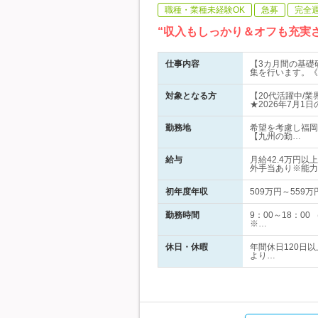
職種・業種未経験OK
急募
完全
“収入もしっかり＆オフも充実
仕事内容
【3カ月間の基礎
集を行います。《
対象となる方
【20代活躍中/
★2026年7月1
勤務地
希望を考慮し福岡
【九州の勤…
給与
月給42.4万円
外手当あり※能力
初年度年収
509万円～559万
勤務時間
9：00～18：0
※…
休日・休暇
年間休日120日
より…