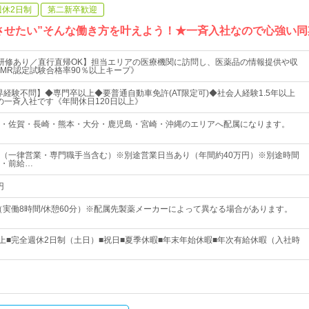
週休2日制
第二新卒歓迎
させたい”そんな働き方を叶えよう！★一斉入社なので心強い
研修あり／直行直帰OK】担当エリアの医療機関に訪問し、医薬品の情報提供や収
MR認定試験合格率90％以上キープ》
業界経験不問】◆専門卒以上◆要普通自動車免許(AT限定可)◆社会人経験1.5年以上
日の一斉入社です《年間休日120日以上》
・佐賀・長崎・熊本・大分・鹿児島・宮崎・沖縄のエリアへ配属になります。
以上（一律営業・専門職手当含む）※別途営業日当あり（年間約40万円）※別途時間
・前給…
円
0 （実働8時間/休憩60分）※配属先製薬メーカーによって異なる場合があります。
以上■完全週休2日制（土日）■祝日■夏季休暇■年末年始休暇■年次有給休暇（入社時