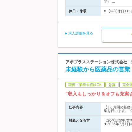
間） …
休日・休暇
# 【年間休日11
求人詳細を見る
アポプラスステーション株式会社 | 
未経験から医薬品の営業【
職種・業種未経験OK
急募
完全
“収入もしっかり＆オフも充実
仕事内容
【3カ月間の基礎
集を行います。《
対象となる方
【20代活躍中/
★2026年7月1