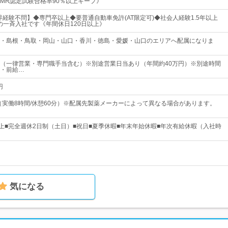
MR認定試験合格率90％以上キープ》
業界経験不問】◆専門卒以上◆要普通自動車免許(AT限定可)◆社会人経験1.5年以上
日の一斉入社です《年間休日120日以上》
・島根・鳥取・岡山・山口・香川・徳島・愛媛・山口のエリアへ配属になりま
以上（一律営業・専門職手当含む）※別途営業日当あり（年間約40万円）※別途時間
・前給…
円
0 （実働8時間/休憩60分）※配属先製薬メーカーによって異なる場合があります。
以上■完全週休2日制（土日）■祝日■夏季休暇■年末年始休暇■年次有給休暇（入社時
気になる