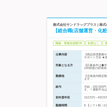
株式会社サンドラッグプラス | 
【総合職(店舗運営・化
職種・業種未経験OK
転勤なし
仕事内容
【商品管理業務や
サポート万全 ★
対象となる方
【応募条件は◆学
10h程度の好環境
勤務地
【北海道内限定勤
ます…
給与
月給：200,50
す。＊通勤手当は
初年度年収
310万円～450万
勤務時間
# 【シフト制（