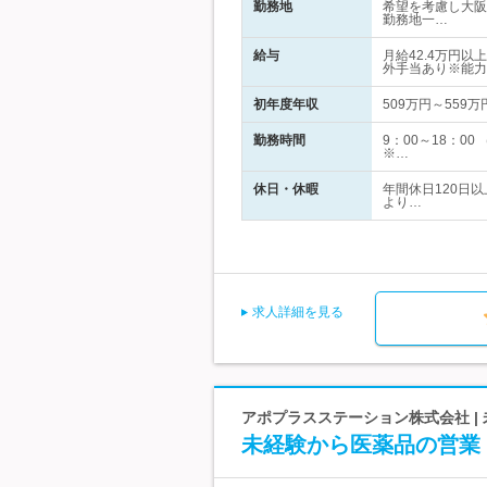
勤務地
希望を考慮し大阪
勤務地一…
給与
月給42.4万円
外手当あり※能力
初年度年収
509万円～559万
勤務時間
9：00～18：0
※…
休日・休暇
年間休日120日
より…
求人詳細を見る
アポプラスステーション株式会社 | 
未経験から医薬品の営業【