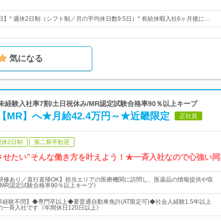
5日】* 週休2日制（シフト制／月の平均休日数9.5日）* 有給休暇入社6ヶ月後に…
気になる
未経験入社率7割/土日祝休み/MR認定試験合格率90％以上キープ
MR】へ★月給42.4万円～★近畿限定
正社員
週休2日制
第二新卒歓迎
させたい”そんな働き方を叶えよう！★一斉入社なので心強い
研修あり／直行直帰OK】担当エリアの医療機関に訪問し、医薬品の情報提供や収
MR認定試験合格率90％以上キープ》
業界経験不問】◆専門卒以上◆要普通自動車免許(AT限定可)◆社会人経験1.5年以上
日の一斉入社です《年間休日120日以上》