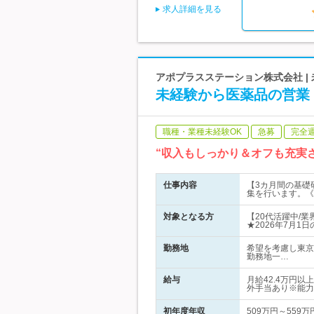
求人詳細を見る
アポプラスステーション株式会社 | 
未経験から医薬品の営業【
職種・業種未経験OK
急募
完全
“収入もしっかり＆オフも充実
仕事内容
【3カ月間の基礎
集を行います。《
対象となる方
【20代活躍中/
★2026年7月1
勤務地
希望を考慮し東京
勤務地一…
給与
月給42.4万円
外手当あり※能力
初年度年収
509万円～559万