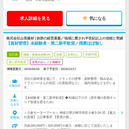
求人詳細を見る
気になる
株式会社山長建材 | 抜群の経営基盤／地域に愛され半世紀以上の信頼と実績
【資材管理】未経験者・第二新卒歓迎／残業ほぼ無し
正社員
職種・業種未経験OK
急募
転勤なし
学歴不問
第二新卒歓迎
女性のおしごと掲載中
情報更新日：2026/06/26
終了予定日：
2026/12/17
当社の資材置き場にて、トラックの誘導・資材整理・積み込み、
ドライバーさんの対応（伝票処理など）、場内清掃などを行いま
仕事内容
す。
【未経験者・第二新卒歓迎】◆30歳以下の方（若年層の長期キャ
対象と
リア形成を図るため）
なる方
＜小倉モータープール＞ 神奈川県川崎市幸区小倉3-24-32 【雇入
れ直後】上記事業所 【変更の範…
勤務地
月給280,000円～300,000円※能力・経験に応じて決定いたしま