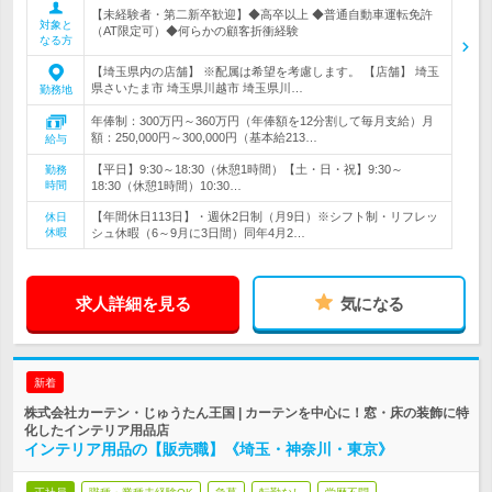
【未経験者・第二新卒歓迎】◆高卒以上 ◆普通自動車運転免許
対象と
（AT限定可）◆何らかの顧客折衝経験
なる方
【埼玉県内の店舗】 ※配属は希望を考慮します。 【店舗】 埼玉
県さいたま市 埼玉県川越市 埼玉県川…
勤務地
年俸制：300万円～360万円（年俸額を12分割して毎月支給）月
額：250,000円～300,000円（基本給213…
給与
【平日】9:30～18:30（休憩1時間）【土・日・祝】9:30～
勤務
時間
18:30（休憩1時間）10:30…
【年間休日113日】・週休2日制（月9日）※シフト制・リフレッ
休日
休暇
シュ休暇（6～9月に3日間）同年4月2…
求人詳細を見る
気になる
新着
株式会社カーテン・じゅうたん王国 | カーテンを中心に！窓・床の装飾に特
化したインテリア用品店
インテリア用品の【販売職】《埼玉・神奈川・東京》