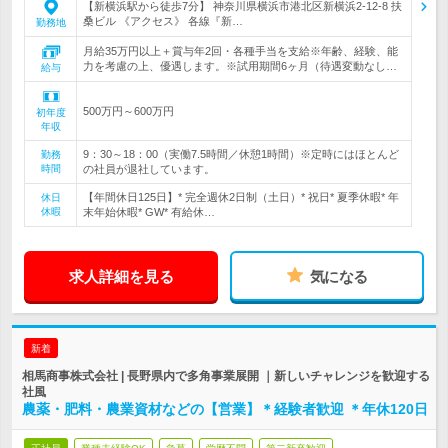
【新横浜駅から徒歩7分】 神奈川県横浜市港北区新横浜2-12-8 扶
桑ビル 《アクセス》 各線『新…
勤務地
月給35万円以上＋賞与年2回・各種手当を支給※年齢、経験、能
力を考慮の上、優遇します。※試用期間6ヶ月（待遇変動なし…
給与
500万円～600万円
初年度
年収
9：30～18：00（実働7.5時間／休憩1時間）※定時にはほとんど
勤務
時間
の社員が退社しています。
【年間休日125日】* 完全週休2日制（土日）* 祝日* 夏季休暇* 年
休日
休暇
末年始休暇* GW* 有給休…
求人詳細を見る
気になる
新着
相馬商事株式会社 | 長野県内で多角事業展開 ｜新しいチャレンジを歓迎する
社風
農薬・肥料・農業資材などの【営業】＊経験者歓迎 ＊年休120日