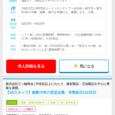
場あり） 【岡山ガスサービスショッ…
勤務地
月給21万1,000円以上＋インセンティブ＋歩合給＋諸手当＋賞与
年2回※年齢、経験、能力を考慮の上、優遇します。※固…
給与
320万円～450万円
初年度
年収
シフト制（1日の実働時間：8時間00分）＜主な勤務時間＞8:30～
勤務
時間
17:30（休憩60分）※1年単位…
* 週休2日制（日・祝＋月3日休日が選べる）* 祝日※その他、会
休日
休暇
社カレンダーによる* 夏期休暇* 年…
求人詳細を見る
気になる
株式会社三ッ輪商会 | 半世紀以上にわたり、建材製品・石油製品を中心に事
業を展開。
【SSスタッフ】創業79年の安定企業、年間休日122日◎
正社員
職種・業種未経験OK
急募
第二新卒歓迎
女性のおしごと掲載中