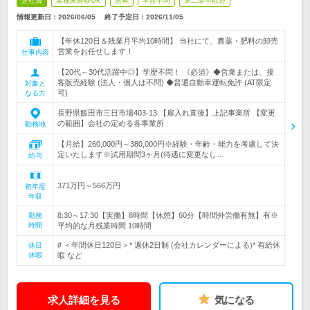
正社員
業種未経験OK
急募
学歴不問
第二新卒歓迎
情報更新日：2026/06/05
終了予定日：
2026/11/05
【年休120日＆残業月平均10時間】 当社にて、農薬・肥料の卸売
営業をお任せします！
仕事内容
【20代～30代活躍中◎】学歴不問！ 《必須》◆営業または、接
客販売経験 (法人・個人は不問) ◆普通自動車運転免許 (AT限定
対象と
可)
なる方
長野県飯田市三日市場403-13 【雇入れ直後】上記事業所 【変更
の範囲】会社の定める各事業所
勤務地
【月給】260,000円～380,000円※経験・年齢・能力を考慮して決
定いたします※試用期間3ヶ月(待遇に変更なし…
給与
371万円～566万円
初年度
年収
8:30～17:30【実働】8時間【休憩】60分【時間外労働有無】有※
勤務
時間
平均的な月残業時間 10時間
# ＜年間休日120日＞* 週休2日制 (会社カレンダーによる)* 有給休
休日
休暇
暇 など
求人詳細を見る
気になる