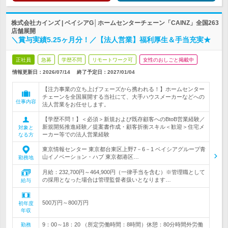
株式会社カインズ | ベイシアG│ホームセンターチェーン「CAINZ」全国263
店舗展開
＼賞与実績5.25ヶ月分！／【法人営業】福利厚生＆手当充実★
正社員
急募
学歴不問
リモートワーク可
女性のおしごと掲載中
情報更新日：2026/07/14
終了予定日：
2027/01/04
【注力事業の立ち上げフェーズから携われる！】ホームセンター
チェーンを全国展開する当社にて、大手ハウスメーカーなどへの
仕事内容
法人営業をお任せします。
【学歴不問！】＜必須＞新規および既存顧客へのBtoB営業経験／
新規開拓推進経験／提案書作成・顧客折衝スキル＜歓迎＞住宅メ
対象と
ーカー等での法人営業経験
なる方
東京情報センター 東京都台東区上野7－6－1 ベイシアグループ青
山イノベーション・ハブ 東京都港区…
勤務地
月給：232,700円～464,900円（一律手当を含む）※管理職として
の採用となった場合は管理監督者扱いとなります…
給与
500万円～800万円
初年度
年収
9：00～18：20 （所定労働時間：8時間）休憩：80分時間外労働
勤務