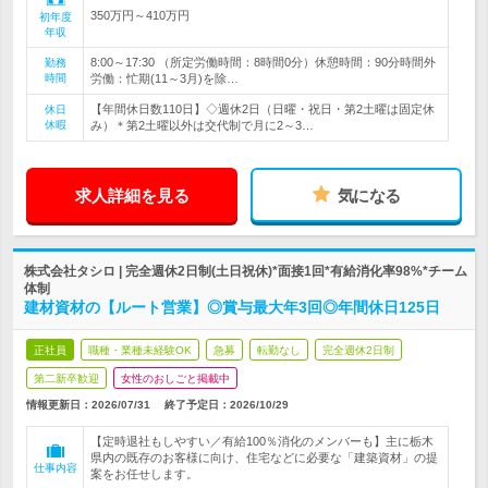
350万円～410万円
初年度
年収
8:00～17:30 （所定労働時間：8時間0分）休憩時間：90分時間外
勤務
時間
労働：忙期(11～3月)を除…
【年間休日数110日】◇週休2日（日曜・祝日・第2土曜は固定休
休日
休暇
み）＊第2土曜以外は交代制で月に2～3…
求人詳細を見る
気になる
株式会社タシロ | 完全週休2日制(土日祝休)*面接1回*有給消化率98%*チーム
体制
建材資材の【ルート営業】◎賞与最大年3回◎年間休日125日
正社員
職種・業種未経験OK
急募
転勤なし
完全週休2日制
第二新卒歓迎
女性のおしごと掲載中
情報更新日：2026/07/31
終了予定日：
2026/10/29
【定時退社もしやすい／有給100％消化のメンバーも】主に栃木
県内の既存のお客様に向け、住宅などに必要な「建築資材」の提
仕事内容
案をお任せします。