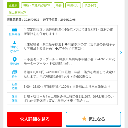
正社員
職種・業種未経験OK
急募
転勤なし
学歴不問
第二新卒歓迎
情報更新日：2026/06/25
終了予定日：
2026/10/08
＼安定性抜群／未経験歓迎◎10tダンプにて建設材料・廃材の運
搬業務をお任せします！
仕事内容
【未経験者・第二新卒歓迎】◆45歳以下の方（若年層の長期キャ
対象と
リア形成を図るため）◆AT免許で応募OK！
なる方
＜小倉モータープール＞ 神奈川県川崎市幸区小倉3-24-32 ＜水沢
モータープール＞ 神奈川県川崎…
勤務地
月給380,000円～420,000円※経験・年齢・能力を考慮して決定い
たします。※試用期間最長3ヶ月（待遇変更なし…
給与
勤務
6:00～16:00（実働8時間／120分）※業務により早出残業あり
時間
日曜＋祝日＋月1回土曜休み※土曜の休日は第2、第4土曜日のい
休日
休暇
ずれか長期休暇：GW／夏季／冬季／有給（…
求人詳細を見る
気になる