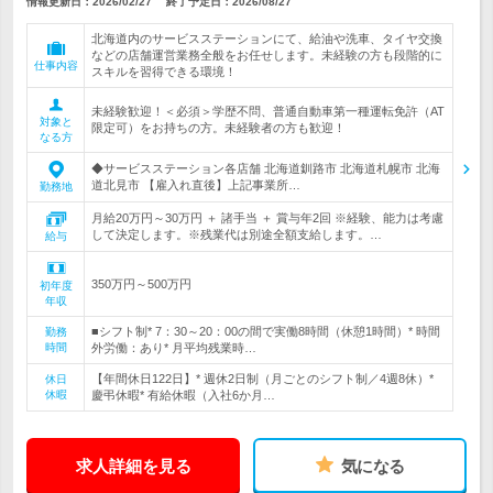
情報更新日：2026/02/27
終了予定日：
2026/08/27
北海道内のサービスステーションにて、給油や洗車、タイヤ交換
などの店舗運営業務全般をお任せします。未経験の方も段階的に
仕事内容
スキルを習得できる環境！
未経験歓迎！＜必須＞学歴不問、普通自動車第一種運転免許（AT
対象と
限定可）をお持ちの方。未経験者の方も歓迎！
なる方
◆サービスステーション各店舗 北海道釧路市 北海道札幌市 北海
道北見市 【雇入れ直後】上記事業所…
勤務地
月給20万円～30万円 ＋ 諸手当 ＋ 賞与年2回 ※経験、能力は考慮
して決定します。※残業代は別途全額支給します。…
給与
350万円～500万円
初年度
年収
■シフト制* 7：30～20：00の間で実働8時間（休憩1時間）* 時間
勤務
時間
外労働：あり* 月平均残業時…
【年間休日122日】* 週休2日制（月ごとのシフト制／4週8休）*
休日
休暇
慶弔休暇* 有給休暇（入社6か月…
求人詳細を見る
気になる