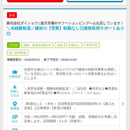
新着
株式会社ダイショウ | 楽天市場やヤフーショッピングへも出店しています！
＼未経験歓迎／建材の【営業】転勤なし◎資格取得サポートあり
◎
正社員
職種・業種未経験OK
急募
転勤なし
学歴不問
第二新卒歓迎
情報更新日：2026/05/12
終了予定日：
2026/11/02
佐賀市を拠点にベニヤ板などのフロア建材の卸販売事業を展開し
ている当社において、既存取引先へのルート営業全般をお任せい
仕事内容
たします。
＼業界未経験・職種未経験歓迎！／【必須】 ◆高卒以上◆普通自
対象と
動車免許(AT限定可) ◆PCスキル（ワード・エクセル）
なる方
【転勤なし】 ＜本社＞ 佐賀県佐賀市諸富町徳富691-6 【雇入れ
直後】上記事業所 【変更の範囲】…
勤務地
月給：240,000円～280,000円＊年齢、経験、前職給与を考慮し決
定致します。試用期間：3ヵ月（同条件）
給与