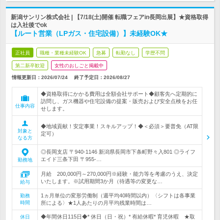
新潟サンリン株式会社 | 【7/18(土)開催 転職フェアin長岡出展】★資格取得
は入社後でok
【ルート営業（LPガス・住宅設備）】未経験OK★
正社員
職種・業種未経験OK
急募
転勤なし
学歴不問
第二新卒歓迎
女性のおしごと掲載中
情報更新日：2026/07/24
終了予定日：
2026/08/27
◆資格取得にかかる費用は全額会社サポート◆顧客先へ定期的に
訪問し、ガス機器や住宅設備の提案・販売および安全点検をお任
仕事内容
せします。
◆地域貢献！安定事業！スキルアップ！◆＜必須＞要普免（AT限
対象と
定可）
なる方
◎長岡支店 〒940-1146 新潟県長岡市下条町野々入801 ◎ライフ
エイド三条下田 〒955-…
勤務地
月給 200,000円～270,000円※経験・能力等を考慮のうえ、決定
いたします。※試用期間3か月（待遇等の変更な…
給与
1ヵ月単位の変形労働制（週平均40時間以内）〈シフトは各事業
勤務
時間
所による〉★1人あたりの月平均残業時間は…
◆年間休日115日◆* 休日（日・祝）* 有給休暇* 育児休暇 ★取
休日