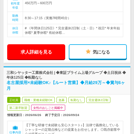
450万円～600万円
初年度
年収
勤務
8:30～17:15（実働7時間45分）
時間
# 《年間休日125日》* 完全週休2日制（土・日）* 祝日* 年末年始
休日
休暇
休暇* 夏季休暇* 有給休暇…
求人詳細を見る
気になる
三和シヤッター工業株式会社 | ◆東証プライム上場グループ ◆土日祝休 ◆
年休125日 ◆転勤なし
名古屋採用×未経験OK♪【ルート営業】◆月給29万～◆賞与6ヶ
月
正社員
職種・業種未経験OK
急募
転勤なし
完全週休2日制
第二新卒歓迎
女性のおしごと掲載中
情報更新日：2026/06/26
終了予定日：
2026/09/24
【丁寧な研修で未経験も安心スタート♪】法律で義務化している
シャッターの定期点検などの提案をお任せします。◎既存顧客中
仕事内容