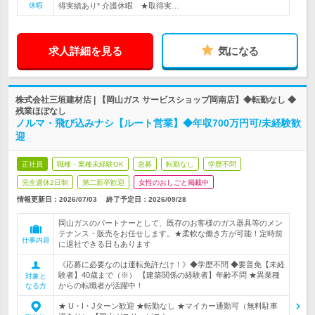
休暇
得実績あり* 介護休暇 ★取得実…
求人詳細を見る
気になる
株式会社三垣建材店 | 【岡山ガス サービスショップ岡南店】◆転勤なし ◆
残業ほぼなし
ノルマ・飛び込みナシ【ルート営業】◆年収700万円可/未経験歓
迎
正社員
職種・業種未経験OK
急募
転勤なし
学歴不問
完全週休2日制
第二新卒歓迎
女性のおしごと掲載中
情報更新日：2026/07/03
終了予定日：
2026/09/28
岡山ガスのパートナーとして、既存のお客様のガス器具等のメン
テナンス・販売をお任せします。★柔軟な働き方が可能！定時前
仕事内容
に退社できる日もあります
《応募に必要なのは運転免許だけ！》◆学歴不問 ◆要普免【未経
験者】40歳まで（※） 【建築関係の経験者】年齢不問 ★異業種
対象と
からの転職者が活躍中！
なる方
★ U・I・Jターン歓迎 ★転勤なし ★マイカー通勤可（無料駐車