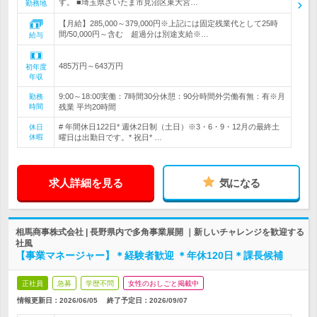
す。 ■埼玉県さいたま市見沼区東大宮…
勤務地
【月給】285,000～379,000円※上記には固定残業代として25時
間/50,000円～含む 超過分は別途支給※…
給与
485万円～643万円
初年度
年収
9:00～18:00実働：7時間30分休憩：90分時間外労働有無：有※月
勤務
時間
残業 平均20時間
# 年間休日122日* 週休2日制（土日）※3・6・9・12月の最終土
休日
休暇
曜日は出勤日です。* 祝日* …
求人詳細を見る
気になる
相馬商事株式会社 | 長野県内で多角事業展開 ｜新しいチャレンジを歓迎する
社風
【事業マネージャー】＊経験者歓迎 ＊年休120日＊課長候補
正社員
急募
学歴不問
女性のおしごと掲載中
情報更新日：2026/06/05
終了予定日：
2026/09/07