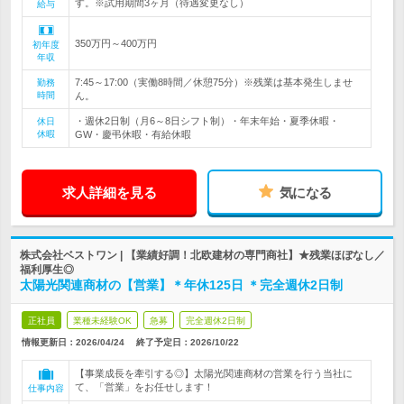
す。※試用期間3ヶ月（待遇変更なし）
給与
350万円～400万円
初年度
年収
7:45～17:00（実働8時間／休憩75分）※残業は基本発生しませ
勤務
時間
ん。
・週休2日制（月6～8日シフト制）・年末年始・夏季休暇・
休日
休暇
GW・慶弔休暇・有給休暇
求人詳細を見る
気になる
株式会社ベストワン | 【業績好調！北欧建材の専門商社】★残業ほぼなし／
福利厚生◎
太陽光関連商材の【営業】＊年休125日 ＊完全週休2日制
正社員
業種未経験OK
急募
完全週休2日制
情報更新日：2026/04/24
終了予定日：
2026/10/22
【事業成長を牽引する◎】太陽光関連商材の営業を行う当社に
て、「営業」をお任せします！
仕事内容