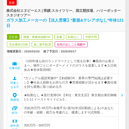
新着
株式会社エヌビーエス | 実績:スカイツリー、国立競技場、ハリーポッター
スタジオツアー
ガラス加工メーカーの【法人営業】*新規&テレアポなし*年休121
日
正社員
職種・業種未経験OK
急募
転勤なし
学歴不問
完全週休2日制
第二新卒歓迎
女性のおしごと掲載中
情報更新日：2026/03/20
終了予定日：
2026/09/17
《100年後も街のランドマークとして残る仕事》◆既存のお客さ
まへ、物件ごとにオーダーメ イドのガラスを提案します★土日祝
仕事内容
休み★有休取得8割
*カジュアル面談実施中*【未経験OK・業界の専門知識は必要ナ
シ】◆社会人経験をお持ちの方 ◆営業経験が活かせます◆責任感
対象と
を持ち業務に取り組める方
なる方
★転勤なし ★直行直帰OK 【本社・東京支店】 東京都台東区柳橋
1-1-11 イーストサイドビル3…
勤務地
月給28万円~45万円+各種手当+賞与(年2回/業績による)※あなた
の年齢・経験・能力を考慮の上、優遇します※試用期…
給与
355万円～500万円
初年度