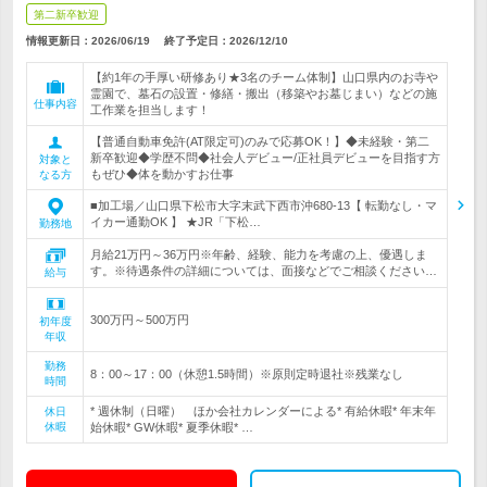
第二新卒歓迎
情報更新日：2026/06/19
終了予定日：
2026/12/10
【約1年の手厚い研修あり★3名のチーム体制】山口県内のお寺や
霊園で、墓石の設置・修繕・搬出（移築やお墓じまい）などの施
仕事内容
工作業を担当します！
【普通自動車免許(AT限定可)のみで応募OK！】◆未経験・第二
新卒歓迎◆学歴不問◆社会人デビュー/正社員デビューを目指す方
対象と
もぜひ◆体を動かすお仕事
なる方
■加工場／山口県下松市大字末武下西市沖680-13【 転勤なし・マ
イカー通勤OK 】 ★JR「下松…
勤務地
月給21万円～36万円※年齢、経験、能力を考慮の上、優遇しま
す。※待遇条件の詳細については、面接などでご相談ください…
給与
300万円～500万円
初年度
年収
勤務
8：00～17：00（休憩1.5時間）※原則定時退社※残業なし
時間
* 週休制（日曜） ほか会社カレンダーによる* 有給休暇* 年末年
休日
休暇
始休暇* GW休暇* 夏季休暇* …