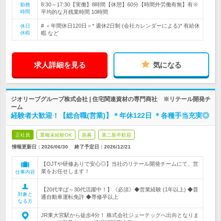
8:30～17:30【実働】8時間【休憩】60分【時間外労働有無】有※
勤務
時間
平均的な月残業時間 10時間
# ＜年間休日120日＞* 週休2日制 (会社カレンダーによる)* 有給休
休日
休暇
暇 など
求人詳細を見る
気になる
ジオリーブグループ株式会社 | 住宅関連資材の専門商社 ※リテール開発チ
ーム
経験者大歓迎！【総合職(営業)】＊年休122日 ＊各種手当充実◎
正社員
業種未経験OK
急募
第二新卒歓迎
情報更新日：2026/06/30
終了予定日：
2026/12/21
【OJTや研修ありで安心◎】当社のリテール開発チームにて、営
業をお任せします！
仕事内容
【20代半ば～30代活躍中！】《必須》◆営業経験 (1年以上) ◆普
対象と
通自動車運転免許 ◆専修卒以上
なる方
JR東大宮駅から徒歩4分！ 株式会社ジューテックへ出向となりま