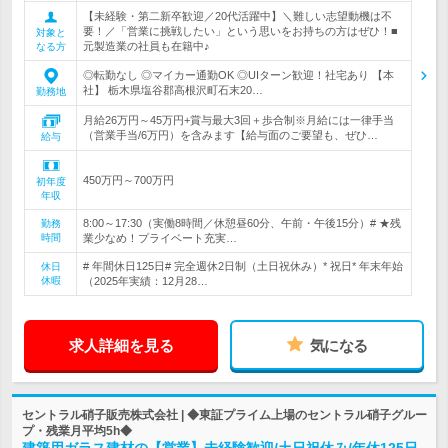
【未経験・第二新卒歓迎／20代活躍中】＼難しい志望動機は不
要！／「営業に挑戦したい」という思いをお持ちの方はぜひ！■
対象と
元製造業の社員も在籍中♪
なる方
◎転勤なし ◎マイカー通勤OK ◎UIターン歓迎！社宅あり 【本
社】 栃木県塩谷郡高根沢町石末20…
勤務地
月給26万円～45万円+賞与最大3回＋歩合制※月給には一律手当
（営業手当/6万円）を含みます【給与面のご要望も、ぜひ…
給与
450万円～700万円
初年度
年収
8:00～17:30（実働8時間／休憩昼60分、午前・午後15分）# ★残
勤務
時間
業少なめ！プライベート充実…
# 年間休日125日# 完全週休2日制（土日祝休み）* 祝日* 年末年始
休日
休暇
（2025年実績：12月28…
求人詳細を見る
気になる
セントラル硝子販売株式会社 | ◆東証プライム上場のセントラル硝子グルー
プ・残業月平均5h◆