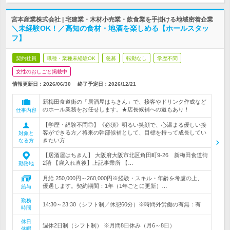
宮本産業株式会社 | 宅建業・木材小売業・飲食業を手掛ける地域密着企業
＼未経験OK！／高知の食材・地酒を楽しめる【ホールスタッ
フ】
契約社員
職種・業種未経験OK
急募
転勤なし
学歴不問
女性のおしごと掲載中
情報更新日：2026/06/30
終了予定日：
2026/12/21
新梅田食道街の「居酒屋はちきん」で、接客やドリンク作成など
のホール業務をお任せします。★店長候補への道もあり！
仕事内容
【学歴・経験不問◎】《必須》明るい笑顔で、心温まる優しい接
客ができる方／将来の幹部候補として、目標を持って成長してい
対象と
きたい方
なる方
【居酒屋はちきん】 大阪府大阪市北区角田町9‐26 新梅田食道街
2階 【雇入れ直後】上記事業所 【…
勤務地
月給 250,000円～260,000円※経験・スキル・年齢を考慮の上、
優遇します。契約期間：1年（1年ごとに更新）…
給与
勤務
14:30～23:30（シフト制／休憩60分）※時間外労働の有無：有
時間
休日
週休2日制（シフト制） ※月間8日休み（月6～8日）
休暇