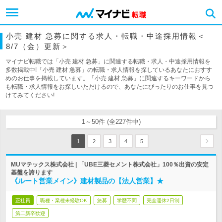
小売 建材 急募に関する求人・転職・中途採用情報＜
8/7（金）更新＞
マイナビ転職では「小売 建材 急募」に関連する転職・求人・中途採用情報を
多数掲載中!「小売 建材 急募」の転職・求人情報を探しているあなたにおすす
めのお仕事を掲載しています。「小売 建材 急募」に関連するキーワードから
も転職・求人情報をお探しいただけるので、あなたにぴったりのお仕事を見つ
けてみてください!
1～50件 (全227件中)
1
2
3
4
5
MUマテックス株式会社 | 「UBE三菱セメント株式会社」100％出資の安定
基盤を誇ります
《ルート営業メイン》建材製品の【法人営業】★
正社員
職種・業種未経験OK
急募
学歴不問
完全週休2日制
第二新卒歓迎