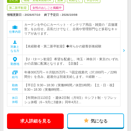
正社員
職種・業種未経験OK
急募
転勤なし
学歴不問
第二新卒歓迎
女性のおしごと掲載中
情報更新日：2026/07/10
終了予定日：
2026/10/08
カーテンを中心にカーペット・インテリア用品・雑貨の「店舗運
営」をお任せ。店長だけでなく、企画や管理部門など多彩なキャ
仕事内容
リアがあります。
【未経験者・第二新卒歓迎】◆何らかの顧客折衝経験
対象と
なる方
【U・Iターン歓迎】 希望を配慮し、埼玉・神奈川・東京のいずれ
かの店舗に配属となります。 【店舗】…
勤務地
年俸300万円～※月額25万円～┗固定残業代（37,000円～／22時
間分）を含み、超過分は別途支給します。※経験・…
給与
【平日】9:30～18:30（実働8時間／休憩1時間）【土・日・祝】
勤務
時間
9:30～18:30（実働8時間…
【年間休日113日】・週休2日制（月9日）※シフト制・リフレッ
休日
休暇
シュ休暇（6～9月に3連休）同年4月2…
求人詳細を見る
気になる