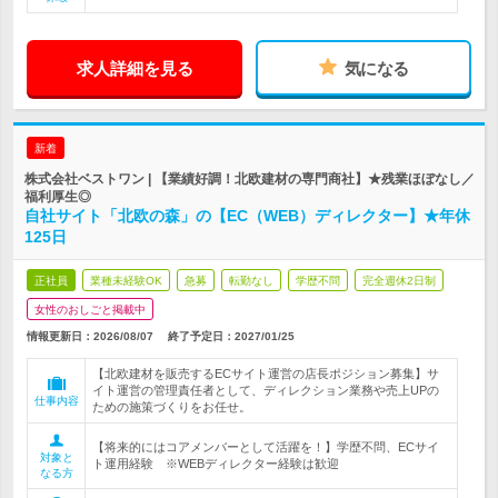
求人詳細を見る
気になる
新着
株式会社ベストワン | 【業績好調！北欧建材の専門商社】★残業ほぼなし／
福利厚生◎
自社サイト「北欧の森」の【EC（WEB）ディレクター】★年休
125日
正社員
業種未経験OK
急募
転勤なし
学歴不問
完全週休2日制
女性のおしごと掲載中
情報更新日：2026/08/07
終了予定日：
2027/01/25
【北欧建材を販売するECサイト運営の店長ポジション募集】サ
イト運営の管理責任者として、ディレクション業務や売上UPの
仕事内容
ための施策づくりをお任せ。
【将来的にはコアメンバーとして活躍を！】学歴不問、ECサイ
対象と
ト運用経験 ※WEBディレクター経験は歓迎
なる方