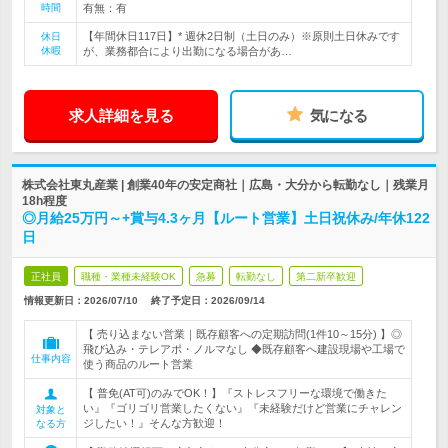
時間
有無：有
【年間休日117日】* 週休2日制（土日のみ）※原則土日休みです
休日
休暇
が、業務都合により出勤になる場合があ…
求人詳細を見る
気になる
株式会社東丸産業 | 創業40年の安定商社｜広島・大分から転勤なし｜残業月
18h程度
◎月給25万円～+賞与4.3ヶ月【ルート営業】土日祝休み/年休122
日
正社員
職種・業種未経験OK
急募
転勤なし
第二新卒歓迎
情報更新日：2026/07/10
終了予定日：
2026/09/14
【 売り込まない営業｜既存顧客への定期訪問(1件10～15分) 】◎
飛び込み・テレアポ・ノルマなし ◆既存顧客へ建設現場や工場で
仕事内容
使う商品のルート営業
【 普免(AT可)のみでOK！】『ストレスフリーな環境で働きた
い』『ゴリゴリ営業したくない』『未経験だけど営業にチャレン
対象と
ジしたい！』そんな方歓迎！
なる方