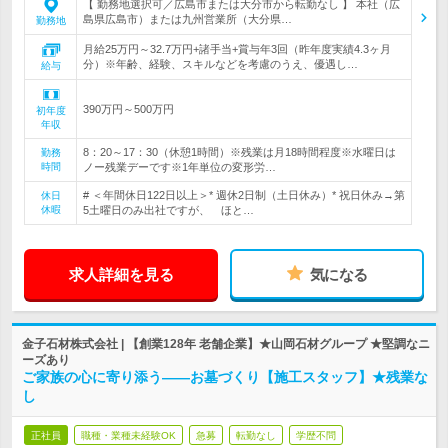
【 勤務地選択可／広島市または大分市から転勤なし 】 本社（広
島県広島市）または九州営業所（大分県…
勤務地
月給25万円～32.7万円+諸手当+賞与年3回（昨年度実績4.3ヶ月
分）※年齢、経験、スキルなどを考慮のうえ、優遇し…
給与
390万円～500万円
初年度
年収
8：20～17：30（休憩1時間）※残業は月18時間程度※水曜日は
勤務
時間
ノー残業デーです※1年単位の変形労…
# ＜年間休日122日以上＞* 週休2日制（土日休み）* 祝日休み→第
休日
休暇
5土曜日のみ出社ですが、 ほと…
求人詳細を見る
気になる
金子石材株式会社 | 【創業128年 老舗企業】★山岡石材グループ ★堅調なニ
ーズあり
ご家族の心に寄り添う――お墓づくり【施工スタッフ】★残業な
し
正社員
職種・業種未経験OK
急募
転勤なし
学歴不問