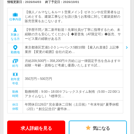
情報更新日：2026/04/03
終了予定日：
2026/10/01
【個人ノルマなし＆ルート営業メイン】ゼネコンや左官業者をは
じめとする、建築工事などを請け負うお客様に対して建築資材の
仕事内容
販売営業をおこないます。
【学歴不問／第二新卒歓迎！先輩社員が丁寧に指導するため、未
経験の方も安心してください】◆要普免（AT限定可）◆販売、サ
対象と
ービス業の経験がある方
なる方
東京都港区芝浦1-2-3 シーバンスS館10階 【雇入れ直後】上記事
業所 【変更の範囲】会社の定め…
勤務地
月給209,500円～358,200円※月給には一律固定手当を含みます※
経験・年齢・資格など考慮し優遇いたします※試…
給与
350万円～500万円
初年度
年収
勤務時間：9:00～18:00※フレックスタイム制有（5:00～22:00/コ
勤務
時間
アタイムなし）┗標準労…
年間休日126日* 完全週休二日制（土日祝）* 年末年始* 夏季休暇
休日
休暇
（2日）* 創立記念日* 慶弔休…
求人詳細を見る
気になる