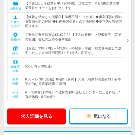
【年休120日＆残業月平均20時間】 当社にて、M＆A先企業の事
業運営のリードをお任せします！
仕事内容
【経験を活かして活躍◎】学歴不問！ 《必須》◆事業運営に関わ
る数値分析の経験 ◆社内外関係者との折衝経験◆基本的な数値管
対象と
理スキル
なる方
長野県長野市鶴賀緑町1629-24 【雇入れ直後】上記事業所 【変更
の範囲】会社の定める各事業所
勤務地
【月給】338,000円～443,000円※経験・年齢・能力を考慮して決
定いたします※試用期間3ヶ月(待遇に変更なし…
給与
500万円～700万円
初年度
年収
8:30～17:30【実働】8時間【休憩】60分【時間外労働有無】有※
勤務
時間
平均的な月残業時間 20時間
# ＜年間休日120日＞* 週休2日制 (会社カレンダーによる)* 祝日*
休日
休暇
有給休暇* 慶弔休暇* …
求人詳細を見る
気になる