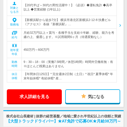
【20代半ば～30代の男性活躍中！】《必須》◆運転免許 ◆高卒
対象と
以上 ◆営業経験 (1年以上)
なる方
【新横浜駅から徒歩7分】 横浜市港北区新横浜2-12-8 扶桑ビル
《アクセス》 各線『新横浜駅』…
勤務地
月給32万円以上＋賞与・各種手当を支給※年齢、経験、能力を考
慮の上、優遇します。※試用期間6ヶ月（待遇変動なし）
給与
450万円～600万円
初年度
年収
9：30～18：00（実働7.5時間／休憩1時間）時間外労働有無：有
勤務
時間
※ほとんど残業はありません
【年間休日125日】* 完全週休2日制（土日）* 祝日* 夏季休暇* 年
休日
休暇
末年始休暇* 有給休暇* 産…
求人詳細を見る
気になる
株式会社山長建材 | 抜群の経営基盤／地域に愛され半世紀以上の信頼と実績
【大型トラックドライバー】★AT免許で応募OK★月給38万円～