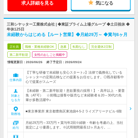
求人詳細を見る
気になる
三和シヤッター工業株式会社 | ◆東証プライム上場グループ ◆土日祝休 ◆
年休125日
未経験からはじめる【ルート営業】◆月給29万～ ◆賞与6ヶ月
正社員
職種・業種未経験OK
急募
転勤なし
完全週休2日制
第二新卒歓迎
女性のおしごと掲載中
情報更新日：2026/06/26
終了予定日：
2026/09/24
【丁寧な研修で未経験も安心スタート♪】法律で義務化している
シャッターの定期点検などの提案をお任せします。◎既存顧客中
仕事内容
心で提案がスムーズ
【未経験・第二新卒歓迎！意欲重視の採用！】・高卒以上 ・要普
免（AT可） ☆前職は接客や販売など未経験者＆20～30代の先
対象と
輩が多数活躍中♪
なる方
■東京事業所 東京都豊島区東池袋4-5-2 ライズアリーナビル 6階
勤務地
月給29万円～33万円 + 賞与年2回※経験・年齢を考慮の上、当社
規定により優遇します。※試用期間最長12ヶ月あり。…
給与