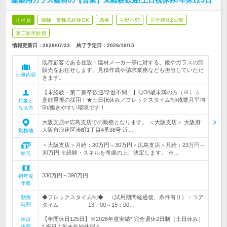
建築用ガラス建材の【営業】未経験歓迎/土日祝休み/年休125日
正社員
職種・業種未経験OK
急募
学歴不問
完全週休2日制
第二新卒歓迎
情報更新日：2026/07/23
終了予定日：
2026/10/15
既存顧客である住設・建材メーカー等に対する、鏡やガラスの卸
販売をお任せします。見積作成や請求業務なども担当していただ
仕事内容
きます。
【未経験・第二新卒歓迎/学歴不問！】◎34歳未満の方（※）☆
意欲重視の採用！★土日祝休み／フレックスタイム制/残業月平均
対象と
5h/働きやすい環境です！
なる方
大阪支店or広島支店での勤務となります。 ＜大阪支店＞ 大阪府
大阪市浪速区湊町1丁目4番38号 近…
勤務地
＜大阪支店＞月給：20万円～30万円＜広島支店＞月給：23万円～
30万円 ※経験・スキルを考慮の上、決定します。 ※…
給与
330万円～390万円
初年度
年収
◆フレックスタイム制◆ （試用期間経過後、条件有り）・コア
勤務
時間
タイム 13：00～15：00…
【年間休日125日】※2026年度実績* 完全週休2日制（土日休み）
休日
休暇
* 祝日 * 年末年始休暇 * …