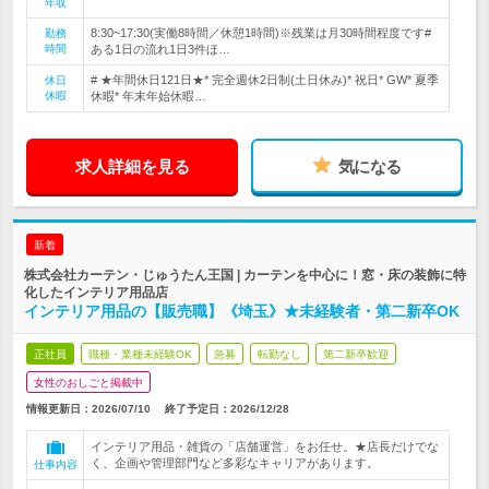
年収
8:30~17:30(実働8時間／休憩1時間)※残業は月30時間程度です#
勤務
時間
ある1日の流れ1日3件ほ…
# ★年間休日121日★* 完全週休2日制(土日休み)* 祝日* GW* 夏季
休日
休暇
休暇* 年末年始休暇…
求人詳細を見る
気になる
新着
株式会社カーテン・じゅうたん王国 | カーテンを中心に！窓・床の装飾に特
化したインテリア用品店
インテリア用品の【販売職】《埼玉》★未経験者・第二新卒OK
正社員
職種・業種未経験OK
急募
転勤なし
第二新卒歓迎
女性のおしごと掲載中
情報更新日：2026/07/10
終了予定日：
2026/12/28
インテリア用品・雑貨の「店舗運営」をお任せ。★店長だけでな
く、企画や管理部門など多彩なキャリアがあります。
仕事内容