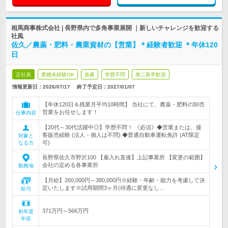
相馬商事株式会社 | 長野県内で多角事業展開 ｜新しいチャレンジを歓迎する
社風
佐久／農薬・肥料・農業資材の【営業】＊経験者歓迎 ＊年休120
日
正社員
業種未経験OK
急募
学歴不問
第二新卒歓迎
情報更新日：2026/07/17
終了予定日：
2027/01/07
【年休120日＆残業月平均10時間】 当社にて、農薬・肥料の卸売
営業をお任せします！
仕事内容
【20代～30代活躍中◎】学歴不問！ 《必須》◆営業または、接
客販売経験 (法人・個人は不問) ◆普通自動車運転免許 (AT限定
対象と
可)
なる方
長野県佐久市野沢100 【雇入れ直後】上記事業所 【変更の範囲】
会社の定める各事業所
勤務地
【月給】260,000円～380,000円※経験・年齢・能力を考慮して決
定いたします※試用期間3ヶ月(待遇に変更なし…
給与
371万円～566万円
初年度
年収