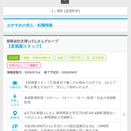
1～8件 (全8件中)
おすすめの求人・転職情報
有限会社文清 | げんさんグループ
【居酒屋スタッフ】
正社員
職種・業種未経験OK
急募
学歴不問
第二新卒歓迎
女性のおしごと掲載中
情報更新日：2026/07/14
終了予定日：
2026/09/07
【居酒屋スタッフ】飲食店で働くのが初めての方でも、1から丁
寧にお教えするので、安心して始められます。
仕事内容
未経験者歓迎！Uターン・Jターン・Iターン歓迎！社会人未経験
対象と
歓迎
なる方
●日乃出酒場げんさん 静岡県富士市日乃出町169 ●錦町酒場せい
ろやげんさん 静岡県富士市錦町1-…
勤務地
月給300,000円※1か月当たりの固定残業代を含む（45時間
67,500円）※超過分は別途給与形態と同じ単位で支…
給与