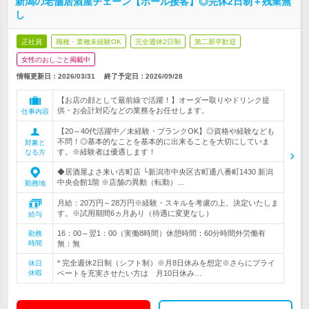
新潟の老舗居酒屋チェーン【ホール接客】◎完休2日制＋残業無
し
正社員
職種・業種未経験OK
完全週休2日制
第二新卒歓迎
女性のおしごと掲載中
情報更新日：2026/03/31
終了予定日：
2026/09/28
【お店の顔として最前線で活躍！】オーダー取りやドリンク提
供・お会計対応などの業務をお任せします。
仕事内容
【20～40代活躍中／未経験・ブランクOK】◎資格や経験なども
不問！◎基本的なことを基本的に出来ることを大切にしていま
対象と
す。※経験者は優遇します！
なる方
◆居酒屋よさ来い古町店 └新潟市中央区古町通八番町1430 新潟
中央会館1階 ※店舗の異動（転勤）…
勤務地
月給：20万円～28万円※経験・スキルを考慮の上、決定いたしま
す。※試用期間6ヵ月あり（待遇に変更なし）
給与
16：00～翌1：00（実働8時間）休憩時間：60分時間外労働有
勤務
時間
無：無
* 完全週休2日制（シフト制）※月8日休みを想定※さらにプライ
休日
休暇
ベートを充実させたい方は 月10日休み…