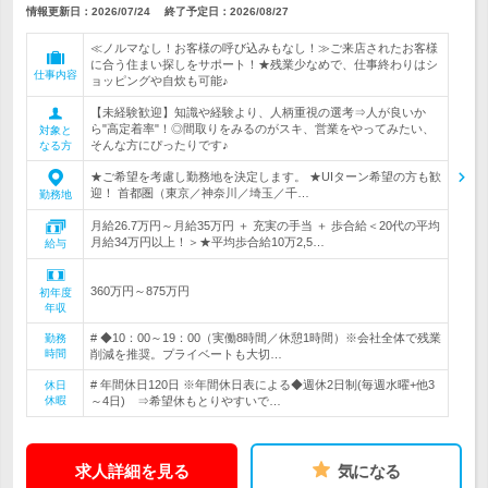
情報更新日：2026/07/24
終了予定日：
2026/08/27
≪ノルマなし！お客様の呼び込みもなし！≫ご来店されたお客様
に合う住まい探しをサポート！★残業少なめで、仕事終わりはシ
仕事内容
ョッピングや自炊も可能♪
【未経験歓迎】知識や経験より、人柄重視の選考⇒人が良いか
ら"高定着率"！◎間取りをみるのがスキ、営業をやってみたい、
対象と
そんな方にぴったりです♪
なる方
★ご希望を考慮し勤務地を決定します。 ★UIターン希望の方も歓
迎！ 首都圏（東京／神奈川／埼玉／千…
勤務地
月給26.7万円～月給35万円 ＋ 充実の手当 ＋ 歩合給＜20代の平均
月給34万円以上！＞★平均歩合給10万2,5…
給与
360万円～875万円
初年度
年収
# ◆10：00～19：00（実働8時間／休憩1時間）※会社全体で残業
勤務
時間
削減を推奨。プライベートも大切…
# 年間休日120日 ※年間休日表による◆週休2日制(毎週水曜+他3
休日
休暇
～4日) ⇒希望休もとりやすいで…
求人詳細を見る
気になる