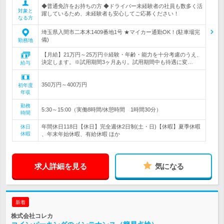
◆普通免許をお持ちの方 ◆ドライバー未経験者の社員も数多く活
対象と
躍しているため、未経験者も安心してご応募ください！
なる方
埼玉県入間市二本木1409番地1号 ★マイカー通勤OK！(駐車場完
備)
勤務地
【月給】21万円～25万円※経験・年齢・能力を十分考慮のうえ、
決定します。※試用期間3ヶ月あり。試用期間中も待遇に変…
給与
350万円～400万円
初年度
年収
勤務
5:30～15:00（実働8時間/休憩時間 1時間30分）
時間
年間休日118日【休日】完全週休2日制(土・日)【休暇】夏季休暇
休日
休暇
、年末年始休暇、有給休暇 ほか
求人詳細を見る
気になる
新着
株式会社コレカ