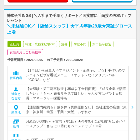
株式会社INGS | ＼入社まで手厚くサポート／面接前に「面接のPOINT」プ
レゼント
＼未経験OK／【店舗スタッフ】★平均年齢29歳★東証グロース
上場
正社員
職種・業種未経験OK
急募
学歴不問
第二新卒歓迎
女性のおしごと掲載中
情報更新日：2026/08/06
終了予定日：
2026/08/20
【1年目から裁量大⇒マネジメント・企画 etc….*☆】手作りのワ
ンコインピザが看板メニュー！オシャレなイタリアンバル
仕事内容
「CONA」など
【未経験・第二新卒歓迎｜35歳以下全員面接】「成長企業で活躍
したい」「もっと頑張りを見てほしい」そんな方はぜひ！☆店
対象と
長・マネージャー採用枠も
なる方
【通勤圏内確約＆引越を伴う異動原則なし】 当社運営の店舗（東
京・神奈川・埼玉・千葉・大阪）いずれか…
勤務地
月給270,000円～＋賞与（年1回）★今年9月に全社員"月1万円"ベ
ースアップ！さらに11月にもベースアップ！※希…
給与
350万円～650万円