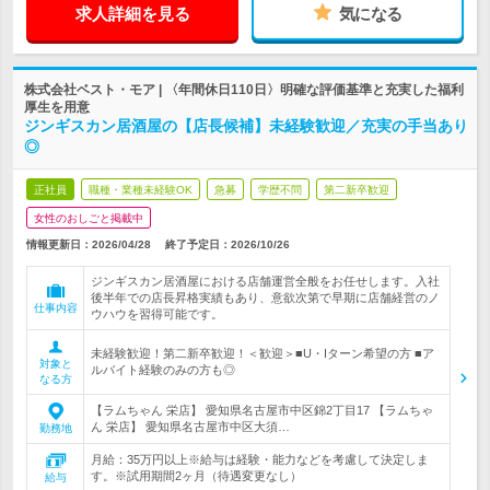
求人詳細を見る
気になる
株式会社ベスト・モア | 〈年間休日110日〉明確な評価基準と充実した福利
厚生を用意
ジンギスカン居酒屋の【店長候補】未経験歓迎／充実の手当あり
◎
正社員
職種・業種未経験OK
急募
学歴不問
第二新卒歓迎
女性のおしごと掲載中
情報更新日：2026/04/28
終了予定日：
2026/10/26
ジンギスカン居酒屋における店舗運営全般をお任せします。入社
後半年での店長昇格実績もあり、意欲次第で早期に店舗経営のノ
仕事内容
ウハウを習得可能です。
未経験歓迎！第二新卒歓迎！＜歓迎＞■U・Iターン希望の方 ■ア
対象と
ルバイト経験のみの方も◎
なる方
【ラムちゃん 栄店】 愛知県名古屋市中区錦2丁目17 【ラムちゃ
ん 栄店】 愛知県名古屋市中区大須…
勤務地
月給：35万円以上※給与は経験・能力などを考慮して決定しま
す。※試用期間2ヶ月（待遇変更なし）
給与