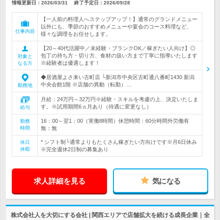
情報更新日：2026/03/31
終了予定日：
2026/09/28
【一人前の料理人へステップアップ！】通常のグランドメニュー
以外にも、季節のおすすめメニューや宴会のコース料理など、
仕事内容
様々な調理をお任せします。
【20～40代活躍中／未経験・ブランクOK／稼ぎたい人向け】◎
包丁の持ち方・切り方、食材の扱い方まで丁寧に指導いたします
対象と
※経験者は優遇します！
なる方
◆居酒屋よさ来い古町店 └新潟市中央区古町通八番町1430 新潟
中央会館1階 ※店舗の異動（転勤）…
勤務地
月給：24万円～32万円※経験・スキルを考慮の上、決定いたしま
す。※試用期間6ヵ月あり（待遇に変更なし）
給与
16：00～翌1：00（実働8時間）休憩時間：60分時間外労働有
勤務
時間
無：無
* シフト制└通常よりもたくさん稼ぎたい方向けです※月6日休み
休日
休暇
※完全週休2日制の募集あり
求人詳細を見る
気になる
株式会社人を大切にする会社 | 関西エリアで店舗拡大を続ける成長企業｜全