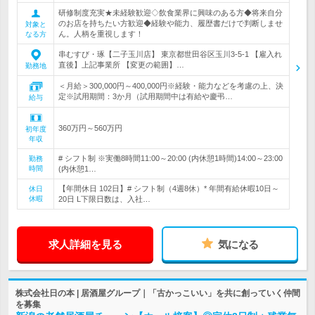
研修制度充実★未経験歓迎◇飲食業界に興味のある方◆将来自分
のお店を持ちたい方歓迎◆経験や能力、履歴書だけで判断しませ
対象と
ん。人柄を重視します！
なる方
串むすび・琢【二子玉川店】 東京都世田谷区玉川3-5-1 【雇入れ
直後】上記事業所 【変更の範囲】…
勤務地
＜月給＞300,000円～400,000円※経験・能力などを考慮の上、決
定※試用期間：3か月（試用期間中は有給や慶弔…
給与
360万円～560万円
初年度
年収
# シフト制 ※実働8時間11:00～20:00 (内休憩1時間)14:00～23:00
勤務
時間
(内休憩1…
【年間休日 102日】# シフト制（4週8休）* 年間有給休暇10日～
休日
休暇
20日 L下限日数は、入社…
求人詳細を見る
気になる
株式会社日の本 | 居酒屋グループ｜「古かっこいい」を共に創っていく仲間
を募集