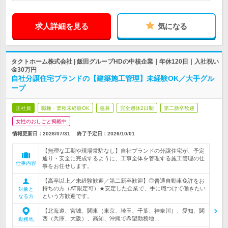
求人詳細を見る
気になる
タクトホーム株式会社 | 飯田グループHDの中核企業｜年休120日｜入社祝い
金30万円
自社分譲住宅ブランドの【建築施工管理】未経験OK／大手グル
ープ
正社員
職種・業種未経験OK
急募
完全週休2日制
第二新卒歓迎
女性のおしごと掲載中
情報更新日：2026/07/31
終了予定日：
2026/10/01
【無理な工期や現場常駐なし】自社ブランドの分譲住宅が、予定
通り・安全に完成するように、工事全体を管理する施工管理の仕
仕事内容
事をお任せします。
【高卒以上／未経験歓迎／第二新卒歓迎】◎普通自動車免許をお
持ちの方（AT限定可）★安定した企業で、手に職つけて働きたい
対象と
という方歓迎です。
なる方
【北海道、宮城、関東（東京、埼玉、千葉、神奈川）、愛知、関
西（兵庫、大阪）、高知、沖縄で希望勤務地…
勤務地