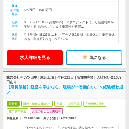
360万円～1000万円
初年度
年収
8：00～17：00（実働8時間）※プロジェクトにより勤務時間が
勤務
時間
変動する場合がございます※適性や希望…
# 【年間休日125日以上】* 完全週休2日制（土日休み）※平日休
休日
休暇
みもご相談可能です* 祝日* GW…
求人詳細を見る
気になる
株式会社串カツ田中 | 東証上場｜年休121日｜実働8時間｜入社祝い金10万
円あり
【店長候補】経営を学ぶなら、現場が一番面白い。＼経験者歓迎
／
正社員
職種・業種未経験OK
急募
学歴不問
完全週休2日制
第二新卒歓迎
女性のおしごと掲載中
情報更新日：2026/08/06
終了予定日：
2026/08/20
「いつか独立したい」 「いつか自分の店を持ちたい」その"いつ