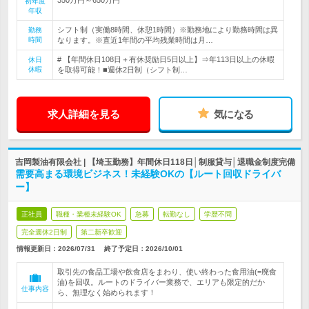
初年度
年収
シフト制（実働8時間、休憩1時間）※勤務地により勤務時間は異
勤務
時間
なります。※直近1年間の平均残業時間は月…
# 【年間休日108日＋有休奨励日5日以上】⇒年113日以上の休暇
休日
休暇
を取得可能！■週休2日制（シフト制…
求人詳細を見る
気になる
吉岡製油有限会社 | 【埼玉勤務】年間休日118日│制服貸与│退職金制度完備
需要高まる環境ビジネス！未経験OKの【ルート回収ドライバ
ー】
正社員
職種・業種未経験OK
急募
転勤なし
学歴不問
完全週休2日制
第二新卒歓迎
情報更新日：2026/07/31
終了予定日：
2026/10/01
取引先の食品工場や飲食店をまわり、使い終わった食用油(=廃食
油)を回収。ルートのドライバー業務で、エリアも限定的だか
仕事内容
ら、無理なく始められます！