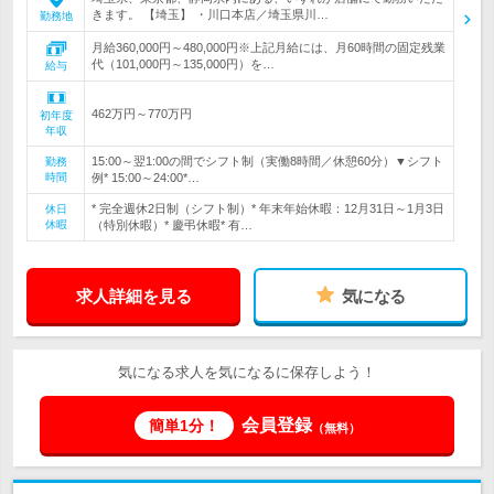
きます。 【埼玉】 ・川口本店／埼玉県川…
勤務地
月給360,000円～480,000円※上記月給には、月60時間の固定残業
代（101,000円～135,000円）を…
給与
462万円～770万円
初年度
年収
15:00～翌1:00の間でシフト制（実働8時間／休憩60分）▼シフト
勤務
時間
例* 15:00～24:00*…
* 完全週休2日制（シフト制）* 年末年始休暇：12月31日～1月3日
休日
休暇
（特別休暇）* 慶弔休暇* 有…
求人詳細を見る
気になる
気になる求人を気になるに保存しよう！
会員登録
簡単1分！
（無料）