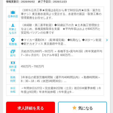
情報更新日：2026/06/02
終了予定日：
2026/11/23
《100％公共工事★現場は会社から車で60分以内★出張・遠方仕
事ナシ》東京都水道局より受注する、水道管の新設・取替工事の
仕事内容
管理業務をお任せします。
《未経験・第二新卒歓迎》◆32歳以下の方 ★土木施工管理技士
をはじめ、各種資格取得を支援 ★平均年収はおよそ800万円と
対象と
安定性バツグンの仕事です
なる方
◆マイカー通勤OK！（駐車場完備） ◆転勤なし ◆UIターン歓迎
◆駅チカオフィス 東京都府中市是…
勤務地
月給25万5,000円～50万円 ＋ 各種手当+賞与年2回（昨年実績平均
7～10ヶ月分!!）【モデル年収】600万円…
給与
450万円～700万円
初年度
年収
1年単位の変形労働時間制（週平均40時間以内）＜勤務時間例＞
勤務
時間
8：30～18：45（休憩1時間30分）…
＜年間休日127日＞完全週休2日制（土日）祝日GW夏季休暇（今
休日
休暇
年度は9日間）年末年始休暇（今年度は9…
求人詳細を見る
気になる