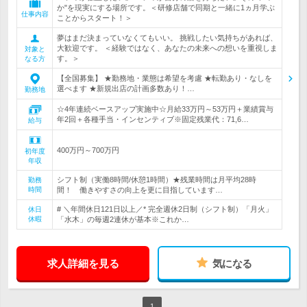
か"を現実にする場所です。＜研修店舗で同期と一緒に1ヵ月学ぶ
仕事内容
ことからスタート！＞
夢はまだ決まっていなくてもいい。 挑戦したい気持ちがあれば、
大歓迎です。 ＜経験ではなく、あなたの未来への想いを重視しま
対象と
す。＞
なる方
【全国募集】 ★勤務地・業態は希望を考慮 ★転勤あり・なしを
選べます ★新規出店の計画多数あり！…
勤務地
☆4年連続ベースアップ実施中☆月給33万円～53万円＋業績賞与
年2回＋各種手当・インセンティブ※固定残業代：71,6…
給与
400万円～700万円
初年度
年収
シフト制（実働8時間/休憩1時間）★残業時間は月平均28時
勤務
時間
間！ 働きやすさの向上を更に目指しています…
# ＼年間休日121日以上／* 完全週休2日制（シフト制）「月火」
休日
休暇
「水木」の毎週2連休が基本※これか…
求人詳細を見る
気になる
1