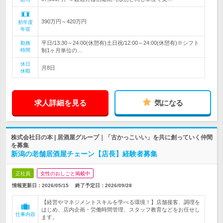
390万円～420万円
初年度
年収
平日/13:30～24:00(休憩有)土日祝/12:00～24:00(休憩有)※シフト
勤務
時間
制1ヶ月単位の…
休日
月8日
休暇
求人詳細を見る
気になる
株式会社日の本 | 居酒屋グループ｜「古かっこいい」を共に創っていく仲間
を募集
新潟の老舗居酒屋チェーン【店長】経験者募集
正社員
女性のおしごと掲載中
情報更新日：2026/05/15
終了予定日：
2026/09/28
【経営やマネジメントスキルを学べる環境！】店舗接客、調理を
はじめ、店内企画・労働時間管理、スタッフ教育などをお任せし
仕事内容
ます。