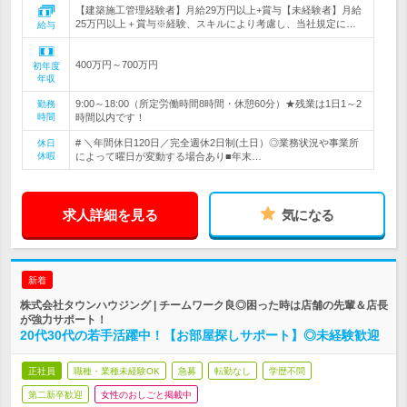
【建築施工管理経験者】月給29万円以上+賞与【未経験者】月給
25万円以上＋賞与※経験、スキルにより考慮し、当社規定に…
給与
400万円～700万円
初年度
年収
9:00～18:00（所定労働時間8時間・休憩60分）★残業は1日1～2
勤務
時間
時間以内です！
# ＼年間休日120日／完全週休2日制(土日）◎業務状況や事業所
休日
休暇
によって曜日が変動する場合あり■年末…
求人詳細を見る
気になる
新着
株式会社タウンハウジング | チームワーク良◎困った時は店舗の先輩＆店長
が強力サポート！
20代30代の若手活躍中！【お部屋探しサポート】◎未経験歓迎
正社員
職種・業種未経験OK
急募
転勤なし
学歴不問
第二新卒歓迎
女性のおしごと掲載中