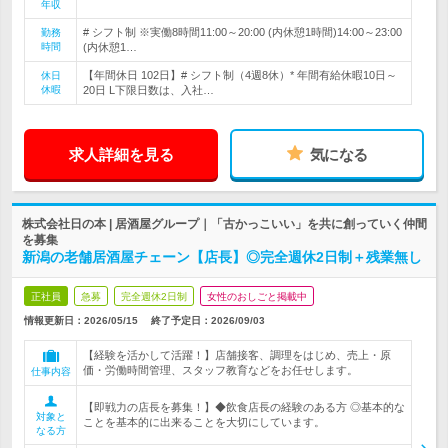
年収
# シフト制 ※実働8時間11:00～20:00 (内休憩1時間)14:00～23:00
勤務
時間
(内休憩1…
【年間休日 102日】# シフト制（4週8休）* 年間有給休暇10日～
休日
休暇
20日 L下限日数は、入社…
求人詳細を見る
気になる
株式会社日の本 | 居酒屋グループ｜「古かっこいい」を共に創っていく仲間
を募集
新潟の老舗居酒屋チェーン【店長】◎完全週休2日制＋残業無し
正社員
急募
完全週休2日制
女性のおしごと掲載中
情報更新日：2026/05/15
終了予定日：
2026/09/03
【経験を活かして活躍！】店舗接客、調理をはじめ、売上・原
価・労働時間管理、スタッフ教育などをお任せします。
仕事内容
【即戦力の店長を募集！】◆飲食店長の経験のある方 ◎基本的な
対象と
ことを基本的に出来ることを大切にしています。
なる方