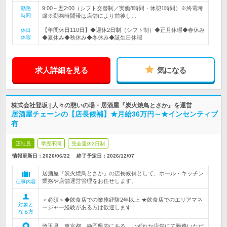
9:00～翌2:00（シフト交替制／実働8時間・休憩1時間）※終電考
勤務
時間
慮※勤務時間帯は店舗により前後し…
【年間休日110日】◆週休2日制（シフト制）◆正月休暇◆春休み
休日
休暇
◆夏休み◆秋休み◆冬休み◆誕生日休暇
求人詳細を見る
気になる
株式会社登坂 | 人々の憩いの場・居酒屋『炭火焼鳥とさか』を運営
居酒屋チェーンの【店長候補】★月給36万円～★インセンティブ
有
正社員
学歴不問
完全週休2日制
情報更新日：2026/06/22
終了予定日：
2026/12/07
居酒屋『炭火焼鳥とさか』の店長候補として、ホール・キッチン
業務や店舗運営管理をお任せします。
仕事内容
＜必須＞◆飲食店での業務経験2年以上 ★飲食店でのエリアマネ
対象と
ージャー経験がある方は歓迎します！
なる方
埼玉県、東京都、静岡県内にある、いずれか店舗にて勤務いただ