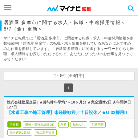
居酒屋 多摩市に関する求人・転職・中途採用情報＜
8/7（金）更新＞
マイナビ転職では「居酒屋 多摩市」に関連する転職・求人・中途採用情報を多
数掲載中!「居酒屋 多摩市」の転職・求人情報を探しているあなたにおすすめ
のお仕事を掲載しています。「居酒屋 多摩市」に関連するキーワードからも転
職・求人情報をお探しいただけるので、あなたにぴったりのお仕事を見つけて
みてください!
1～8件 (全8件中)
1
株式会社松原企業 | ★賞与昨年平均7～10ヶ月分 ★完全週休2日 ★年間休日
127日
【水道工事の施工管理】未経験歓迎／土日祝休／★U-32採用!!
正社員
職種・業種未経験OK
急募
転勤なし
学歴不問
完全週休2日制
第二新卒歓迎