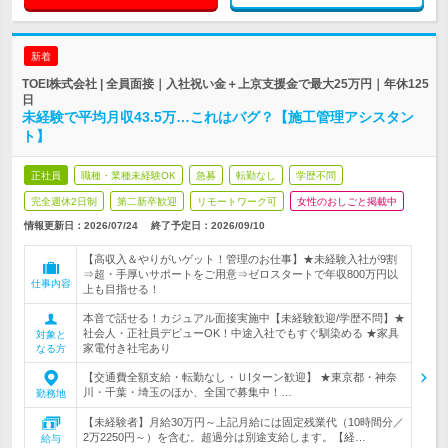
新着
TOEI株式会社 | 全員面接｜入社祝い金＋上京支援金で最大25万円｜年休125
日
未経験で平均月収43.5万…これはバグ？【施工管理アシスタン
ト】
正社員
職種・業種未経験OK
急募
転勤なし
学歴不問
完全週休2日制
第二新卒歓迎
リモートワーク可
女性のおしごと掲載中
情報更新日：2026/07/24
終了予定日：
2026/09/10
【高収入＆やりがいゲット！管理のお仕事】★未経験入社が9割
⇒超・手厚いサポートをご用意⇒ゼロスタートで年収800万円以
仕事内容
上も目指せる！
本音で話せる！カジュアル面接実施中【未経験歓迎/学歴不問】★
社会人・正社員デビューOK！中途入社でもすぐ馴染める ★家具
対象と
家電付き社宅あり
なる方
【交通費全額支給・転勤なし・ＵIターン歓迎】 ★東京都・神奈
川・千葉・埼玉のほか、全国で募集中！…
勤務地
【未経験者】月給30万円～上記月給には固定残業代（10時間分／
2万2250円～）を含む。超過分は別途支給します。【経…
給与