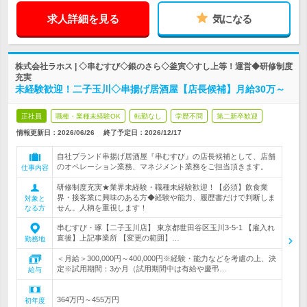
求人詳細を見る
気になる
株式会社ラホス | ◇串むすび◇銀のさら◇釜寅◇すし上等！運営◆研修制度
充実
未経験歓迎！二子玉川◇串揚げ居酒屋【店長候補】月給30万～
正社員
職種・業種未経験OK
転勤なし
学歴不問
第二新卒歓迎
情報更新日：2026/06/26
終了予定日：
2026/12/17
自社ブランド串揚げ居酒屋『串むすび』の店長候補として、店舗
のオペレーション業務、マネジメント業務をご担当頂きます。
仕事内容
研修制度充実★業界未経験・職種未経験歓迎！【必須】飲食業
界・接客業に興味のある方◆経験や能力、履歴書だけで判断しま
対象と
せん。人柄を重視します！
なる方
串むすび・琢【二子玉川店】 東京都世田谷区玉川3-5-1 【雇入れ
直後】上記事業所 【変更の範囲】…
勤務地
＜月給＞300,000円～400,000円※経験・能力などを考慮の上、決
定※試用期間：3か月（試用期間中は有給や慶弔…
給与
364万円～455万円
初年度