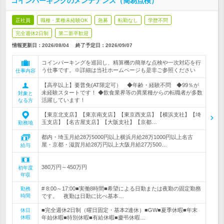
コインパーキングのメンテナンス（簡易点検）
正社員
職種・業種未経験OK
急募
転勤なし
学歴不問
完全週休2日制
第二新卒歓迎
情報更新日：2026/08/04
終了予定日：
2026/09/07
コインパーキングを巡回し、精算機の簡単な点検や一次対応を行
う仕事です。※詳細は当社ホームページも是非ご参照ください
仕事内容
【高卒以上】要普免(AT限定可） ◆年齢・経験不問 ◆99％が
未経験スタートです！ ◆飲食業界等の異業種からの転職者が多数
対象と
活躍しています！
なる方
【東京北支店】【東京南支店】【東京西支店】【横浜支社】【埼
玉支店】【名古屋支店】【大阪支社】【京都…
勤務地
都内・埼玉月給28万5000円以上横浜月給28万1000円以上名古
屋・京都・滋賀月給28万円以上大阪月給27万500…
給与
380万円～450万円
初年度
年収
# 8:00～17:00■実働8時間■希望による日勤または夜勤の固定勤務
勤務
時間
です。 夜勤は日勤に比べ基本…
■完全週休2日制（曜日固定・基本2連休）■GW■夏季休暇■年末
休日
休暇
年始休暇■特別休暇■有給休暇■慶弔休暇…