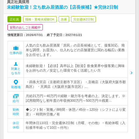
員正社員採用
未経験歓迎！立ち飲み居酒屋の【店長候補】★完休2日制
正社員
職種・業種未経験OK
急募
完全週休2日制
女性のおしごと掲載中
情報更新日：2026/07/31
終了予定日：
2027/01/21
人気の立ち飲み居酒屋「庶民」の店長候補として、接客対応、簡
単な調理、お皿洗い、仕入れなどの店舗運営に関わる幅広い業務
仕事内容
をお任せします。
未経験歓迎！【必須】高卒以上【歓迎】飲食業界や接客業に興味
対象と
をお持ちの方／安定した環境で長く活躍したい方
なる方
・四条大宮店（京都府京都市下京区） ・京橋店（大阪府大阪市都
島区） ・天満店（大阪府大阪市北区）…
勤務地
月給21万円～40万円※経験・能力等を考慮の上、決定します。※
試用期間なし初年度の年収例300万円～500万円※残業…
給与
◆シフト制・実働／8時間・休憩／45分～120分（シフトにより変
勤務
時間
更）・時間外労働／有
年間休日110日・完全週休2日制（月曜、その他）・有給休暇（入
休日
休暇
社後半年経って10日～付与）