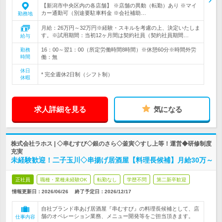
【新潟市中央区内の各店舗】 ※店舗の異動（転勤）あり ※マイ
カー通勤可（別途要駐車料金 ※会社補助…
勤務地
月給：26万円～32万円※経験・スキルを考慮の上、決定いたしま
す。※試用期間：当初12ヶ月間は契約社員（契約社員期間…
給与
16：00～翌1：00（所定労働時間8時間）※休憩60分※時間外労
勤務
時間
働：無
休日
* 完全週休2日制（シフト制）
休暇
求人詳細を見る
気になる
株式会社ラホス | ◇串むすび◇銀のさら◇釜寅◇すし上等！運営◆研修制度
充実
未経験歓迎！二子玉川◇串揚げ居酒屋【料理長候補】月給30万～
正社員
職種・業種未経験OK
転勤なし
学歴不問
第二新卒歓迎
情報更新日：2026/06/26
終了予定日：
2026/12/17
自社ブランド串あげ居酒屋『串むすび』の料理長候補として、店
舗のオペレーション業務、メニュー開発等をご担当頂きます。
仕事内容