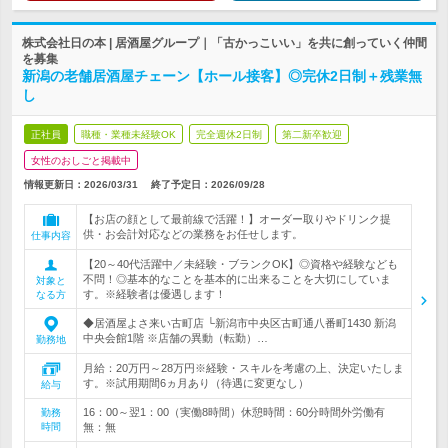
株式会社日の本 | 居酒屋グループ｜「古かっこいい」を共に創っていく仲間
を募集
新潟の老舗居酒屋チェーン【ホール接客】◎完休2日制＋残業無
し
正社員
職種・業種未経験OK
完全週休2日制
第二新卒歓迎
女性のおしごと掲載中
情報更新日：2026/03/31
終了予定日：
2026/09/28
【お店の顔として最前線で活躍！】オーダー取りやドリンク提
供・お会計対応などの業務をお任せします。
仕事内容
【20～40代活躍中／未経験・ブランクOK】◎資格や経験なども
不問！◎基本的なことを基本的に出来ることを大切にしていま
対象と
す。※経験者は優遇します！
なる方
◆居酒屋よさ来い古町店 └新潟市中央区古町通八番町1430 新潟
中央会館1階 ※店舗の異動（転勤）…
勤務地
月給：20万円～28万円※経験・スキルを考慮の上、決定いたしま
す。※試用期間6ヵ月あり（待遇に変更なし）
給与
16：00～翌1：00（実働8時間）休憩時間：60分時間外労働有
勤務
時間
無：無