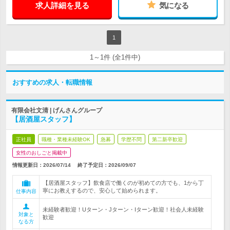
求人詳細を見る
気になる
1
1～1件 (全1件中)
おすすめの求人・転職情報
有限会社文清 | げんさんグループ
【居酒屋スタッフ】
正社員
職種・業種未経験OK
急募
学歴不問
第二新卒歓迎
女性のおしごと掲載中
情報更新日：2026/07/14
終了予定日：
2026/09/07
【居酒屋スタッフ】飲食店で働くのが初めての方でも、1から丁
寧にお教えするので、安心して始められます。
仕事内容
未経験者歓迎！Uターン・Jターン・Iターン歓迎！社会人未経験
対象と
歓迎
なる方