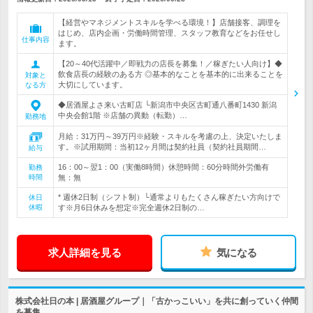
【経営やマネジメントスキルを学べる環境！】店舗接客、調理を
はじめ、店内企画・労働時間管理、スタッフ教育などをお任せし
仕事内容
ます。
【20～40代活躍中／即戦力の店長を募集！／稼ぎたい人向け】◆
飲食店長の経験のある方 ◎基本的なことを基本的に出来ることを
対象と
大切にしています。
なる方
◆居酒屋よさ来い古町店 └新潟市中央区古町通八番町1430 新潟
中央会館1階 ※店舗の異動（転勤）…
勤務地
月給：31万円～39万円※経験・スキルを考慮の上、決定いたしま
す。※試用期間：当初12ヶ月間は契約社員（契約社員期間…
給与
16：00～翌1：00（実働8時間）休憩時間：60分時間外労働有
勤務
時間
無：無
* 週休2日制（シフト制）└通常よりもたくさん稼ぎたい方向けで
休日
休暇
す※月6日休みを想定※完全週休2日制の…
求人詳細を見る
気になる
株式会社日の本 | 居酒屋グループ｜「古かっこいい」を共に創っていく仲間
を募集