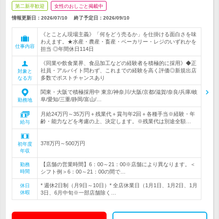
第二新卒歓迎
女性のおしごと掲載中
情報更新日：2026/07/10
終了予定日：
2026/09/10
《とことん現場主義》「何をどう売るか」を仕掛ける面白さを味
わえます。★水産・農産・畜産・ベーカリー・レジのいずれかを
仕事内容
担当 ◎年間休日114日
《同業や飲食業界、食品加工などの経験者を積極的に採用》◆正
社員・アルバイト問わず、これまでの経験を高く評価◎新規出店
対象と
多数でポストチャンスあり
なる方
関東・大阪で積極採用中 東京/神奈川/大阪/京都/滋賀/奈良/兵庫/岐
阜/愛知/三重/静岡/富山/…
勤務地
月給24万円～35万円＋残業代＋賞与年2回＋各種手当※経験・年
齢・能力などを考慮の上、決定します。※残業代は別途全額…
給与
378万円～500万円
初年度
年収
【店舗の営業時間】6：00～21：00※店舗により異なります。＜
勤務
時間
シフト例＞6：00～21：00の間で…
* 週休2日制（月9日～10日）* 全店休業日（1月1日、1月2日、1月
休日
休暇
3日、6月中旬※一部店舗除く…