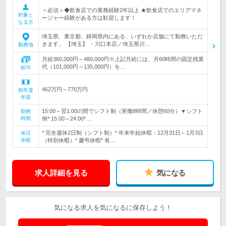
＜必須＞◆飲食店での業務経験2年以上 ★飲食店でのエリアマネ
対象と
ージャー経験がある方は歓迎します！
なる方
埼玉県、東京都、静岡県内にある、いずれか店舗にて勤務いただ
きます。 【埼玉】 ・川口本店／埼玉県川…
勤務地
月給360,000円～480,000円※上記月給には、月60時間の固定残業
代（101,000円～135,000円）を…
給与
462万円～770万円
初年度
年収
15:00～翌1:00の間でシフト制（実働8時間／休憩60分）▼シフト
勤務
時間
例* 15:00～24:00*…
* 完全週休2日制（シフト制）* 年末年始休暇：12月31日～1月3日
休日
休暇
（特別休暇）* 慶弔休暇* 有…
求人詳細を見る
気になる
気になる求人を気になるに保存しよう！