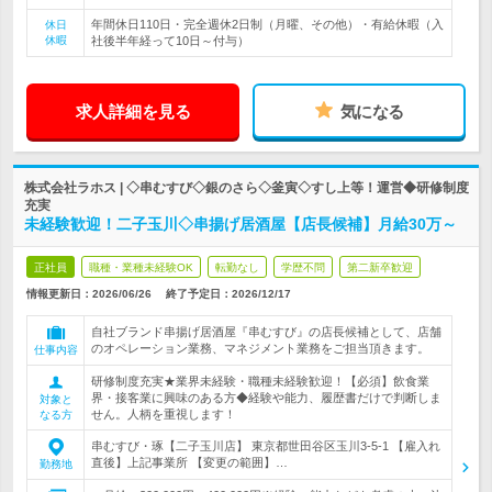
年間休日110日・完全週休2日制（月曜、その他）・有給休暇（入
休日
休暇
社後半年経って10日～付与）
求人詳細を見る
気になる
株式会社ラホス | ◇串むすび◇銀のさら◇釜寅◇すし上等！運営◆研修制度
充実
未経験歓迎！二子玉川◇串揚げ居酒屋【店長候補】月給30万～
正社員
職種・業種未経験OK
転勤なし
学歴不問
第二新卒歓迎
情報更新日：2026/06/26
終了予定日：
2026/12/17
自社ブランド串揚げ居酒屋『串むすび』の店長候補として、店舗
のオペレーション業務、マネジメント業務をご担当頂きます。
仕事内容
研修制度充実★業界未経験・職種未経験歓迎！【必須】飲食業
界・接客業に興味のある方◆経験や能力、履歴書だけで判断しま
対象と
せん。人柄を重視します！
なる方
串むすび・琢【二子玉川店】 東京都世田谷区玉川3-5-1 【雇入れ
直後】上記事業所 【変更の範囲】…
勤務地