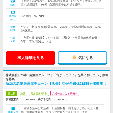
＜月給＞300,000円～400,000円※経験・能力などを考慮の上、決
定※試用期間：3か月（試用期間中は有給や慶弔…
給与
364万円～455万円
初年度
年収
# シフト制 ※実働8時間11:00～20:00 (内休憩1時間)14:00～23:00
勤務
時間
(内休憩1…
【年間休日 102日】# シフト制（4週8休）* 年間有給休暇10日～
休日
休暇
20日 L下限日数は、入社…
求人詳細を見る
気になる
株式会社日の本 | 居酒屋グループ｜「古かっこいい」を共に創っていく仲間
を募集
新潟の老舗居酒屋チェーン【店長】◎完全週休2日制＋残業無し
正社員
急募
完全週休2日制
女性のおしごと掲載中
情報更新日：2026/05/15
終了予定日：
2026/09/03
【経験を活かして活躍！】店舗接客、調理をはじめ、売上・原
価・労働時間管理、スタッフ教育などをお任せします。
仕事内容