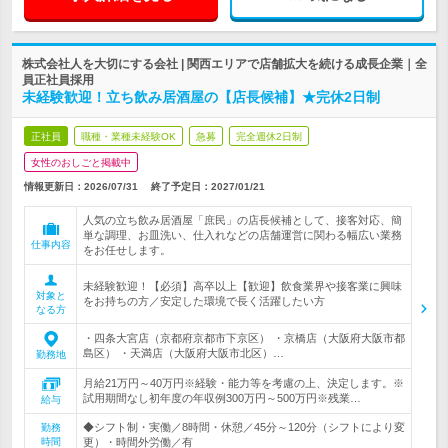
株式会社人を大切にする会社 | 関西エリアで店舗拡大を続ける成長企業｜全
員正社員採用
未経験歓迎！立ち飲み居酒屋の【店長候補】★完休2日制
正社員
職種・業種未経験OK
急募
完全週休2日制
女性のおしごと掲載中
情報更新日：2026/07/31
終了予定日：
2027/01/21
人気の立ち飲み居酒屋「庶民」の店長候補として、接客対応、簡
単な調理、お皿洗い、仕入れなどの店舗運営に関わる幅広い業務
仕事内容
をお任せします。
未経験歓迎！【必須】高卒以上【歓迎】飲食業界や接客業に興味
対象と
をお持ちの方／安定した環境で長く活躍したい方
なる方
・四条大宮店（京都府京都市下京区） ・京橋店（大阪府大阪市都
島区） ・天満店（大阪府大阪市北区）…
勤務地
月給21万円～40万円※経験・能力等を考慮の上、決定します。※
試用期間なし初年度の年収例300万円～500万円※残業…
給与
◆シフト制・実働／8時間・休憩／45分～120分（シフトにより変
勤務
時間
更）・時間外労働／有