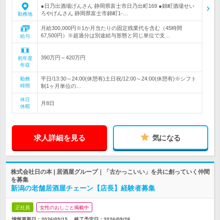
●日乃出酒場げんさん 静岡県富士市日乃出町169 ●錦町酒場せい
ろやげんさん 静岡県富士市錦町1-…
勤務地
月給300,000円※1か月当たりの固定残業代を含む（45時間
67,500円）※超過分は別途給与形態と同じ単位で支…
給与
390万円～420万円
初年度
年収
平日/13:30～24:00(休憩有)土日祝/12:00～24:00(休憩有)※シフト
勤務
時間
制1ヶ月単位の…
休日
月8日
休暇
求人詳細を見る
気になる
株式会社日の本 | 居酒屋グループ｜「古かっこいい」を共に創っていく仲間
を募集
新潟の老舗居酒屋チェーン【店長】経験者募集
正社員
女性のおしごと掲載中
情報更新日：2026/05/15
終了予定日：
2026/09/28