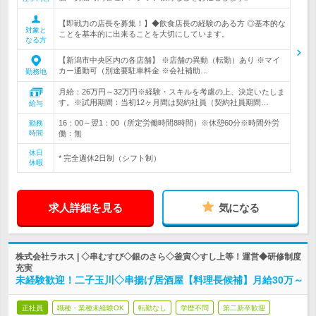
【即戦力の店長を募集！】◆飲食店長の経験のある方 ◎基本的な
対象と
ことを基本的に出来ることを大切にしています。
なる方
【新潟市中央区内の各店舗】 ※店舗の異動（転勤）あり ※マイ
カー通勤可（別途要駐車料金 ※会社補助…
勤務地
月給：26万円～32万円※経験・スキルを考慮の上、決定いたしま
す。※試用期間：当初12ヶ月間は契約社員（契約社員期間…
給与
16：00～翌1：00（所定労働時間8時間）※休憩60分※時間外労
勤務
時間
働：無
休日
* 完全週休2日制（シフト制）
休暇
求人詳細を見る
気になる
株式会社ラホス | ◇串むすび◇銀のさら◇釜寅◇すし上等！運営◆研修制度
充実
未経験歓迎！二子玉川◇串揚げ居酒屋【料理長候補】月給30万～
正社員
職種・業種未経験OK
転勤なし
学歴不問
第二新卒歓迎