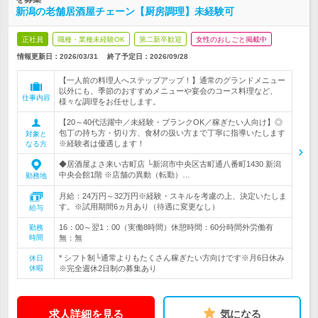
新潟の老舗居酒屋チェーン【厨房調理】未経験可
正社員
職種・業種未経験OK
第二新卒歓迎
女性のおしごと掲載中
情報更新日：2026/03/31
終了予定日：
2026/09/28
【一人前の料理人へステップアップ！】通常のグランドメニュー
以外にも、季節のおすすめメニューや宴会のコース料理など、
仕事内容
様々な調理をお任せします。
【20～40代活躍中／未経験・ブランクOK／稼ぎたい人向け】◎
包丁の持ち方・切り方、食材の扱い方まで丁寧に指導いたします
対象と
※経験者は優遇します！
なる方
◆居酒屋よさ来い古町店 └新潟市中央区古町通八番町1430 新潟
中央会館1階 ※店舗の異動（転勤）…
勤務地
月給：24万円～32万円※経験・スキルを考慮の上、決定いたしま
す。※試用期間6ヵ月あり（待遇に変更なし）
給与
16：00～翌1：00（実働8時間）休憩時間：60分時間外労働有
勤務
時間
無：無
* シフト制└通常よりもたくさん稼ぎたい方向けです※月6日休み
休日
休暇
※完全週休2日制の募集あり
求人詳細を見る
気になる