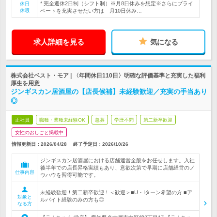
* 完全週休2日制（シフト制）※月8日休みを想定※さらにプライ
休日
休暇
ベートを充実させたい方は 月10日休み…
求人詳細を見る
気になる
株式会社ベスト・モア | 〈年間休日110日〉明確な評価基準と充実した福利
厚生を用意
ジンギスカン居酒屋の【店長候補】未経験歓迎／充実の手当あり
◎
正社員
職種・業種未経験OK
急募
学歴不問
第二新卒歓迎
女性のおしごと掲載中
情報更新日：2026/04/28
終了予定日：
2026/10/26
ジンギスカン居酒屋における店舗運営全般をお任せします。入社
後半年での店長昇格実績もあり、意欲次第で早期に店舗経営のノ
仕事内容
ウハウを習得可能です。
未経験歓迎！第二新卒歓迎！＜歓迎＞■U・Iターン希望の方 ■ア
対象と
ルバイト経験のみの方も◎
なる方