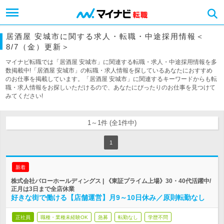
居酒屋 安城市に関する求人・転職・中途採用情報＜
8/7（金）更新＞
マイナビ転職では「居酒屋 安城市」に関連する転職・求人・中途採用情報を多
数掲載中!「居酒屋 安城市」の転職・求人情報を探しているあなたにおすすめ
のお仕事を掲載しています。「居酒屋 安城市」に関連するキーワードからも転
職・求人情報をお探しいただけるので、あなたにぴったりのお仕事を見つけて
みてください!
1～1件 (全1件中)
1
新着
株式会社バローホールディングス | 《東証プライム上場》30・40代活躍中/
正月は3日まで全店休業
好きな街で働ける【店舗運営】月9～10日休み／原則転勤なし
正社員
職種・業種未経験OK
急募
転勤なし
学歴不問