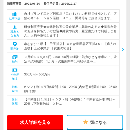
情報更新日：2026/06/26
終了予定日：
2026/12/17
自社ブランド串あげ居酒屋『串むすび』の料理長候補として、店
舗のオペレーション業務、メニュー開発等をご担当頂きます。
仕事内容
研修制度充実★未経験歓迎◇飲食業界に興味のある方◆将来自分
のお店を持ちたい方歓迎◆経験や能力、履歴書だけで判断しませ
対象と
ん。人柄を重視します！
なる方
串むすび・琢【二子玉川店】 東京都世田谷区玉川3-5-1 【雇入れ
直後】上記事業所 【変更の範囲】…
勤務地
＜月給＞300,000円～400,000円※経験・能力などを考慮の上、決
定※試用期間：3か月（試用期間中は有給や慶弔…
給与
360万円～560万円
初年度
年収
# シフト制 ※実働8時間11:00～20:00 (内休憩1時間)14:00～23:00
勤務
時間
(内休憩1…
【年間休日 102日】# シフト制（4週8休）* 年間有給休暇10日～
休日
休暇
20日 L下限日数は、入社…
求人詳細を見る
気になる