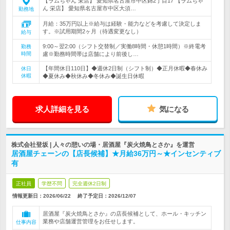
【ラムちゃん 栄店】 愛知県名古屋市中区錦2丁目17 【ラムちゃ
ん 栄店】 愛知県名古屋市中区大須…
勤務地
月給：35万円以上※給与は経験・能力などを考慮して決定しま
す。※試用期間2ヶ月（待遇変更なし）
給与
9:00～翌2:00（シフト交替制／実働8時間・休憩1時間）※終電考
勤務
時間
慮※勤務時間帯は店舗により前後し…
【年間休日110日】◆週休2日制（シフト制）◆正月休暇◆春休み
休日
休暇
◆夏休み◆秋休み◆冬休み◆誕生日休暇
求人詳細を見る
気になる
株式会社登坂 | 人々の憩いの場・居酒屋『炭火焼鳥とさか』を運営
居酒屋チェーンの【店長候補】★月給36万円～★インセンティブ
有
正社員
学歴不問
完全週休2日制
情報更新日：2026/06/22
終了予定日：
2026/12/07
居酒屋『炭火焼鳥とさか』の店長候補として、ホール・キッチン
業務や店舗運営管理をお任せします。
仕事内容